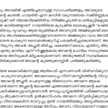
ും അവയിൽ എത്തിച്ചേരാനുള്ള സാഹചര്യങ്ങളും അവയുടെ
റെ കാതൽ. ഗായത്രി എന്ന കസിൻ വരുന്നതോടേ സങ്കീർണ്ണമാ
 വഴി വ്യാജവ്യക്തിത്വം നിർമ്മിച്ചെടുത്ത് പെൺകുട്ടികളുമ
്ത കാര്യങ്ങളാണ്. ഗായത്രിയെ കുടുക്കിയ ബാലകൃഷ്ണൻ
“
ഷെയ്പ
്തവും ദൃഢവും ആയ യുക്തികൾ അവനുണ്ട്. അമ്മയുമായി ദൈവ
ട്. ദൈവം അപ്രമേയശക്തിയുള്ളവനാണെന്ന അമ്മയുടെ വാദം അവ
യാതെ പോകുന്ന ദൈവത്തെക്കുറിച്ച് പരാമർശിച്ചുകൊണ്ടാണ്
നു അവൻ. അച്ഛൻ തിരിച്ചു വരണ്ടെന്ന് ദൈവം എന്തിനു തീരുമ
ട് എന്തു കാര്യം എന്ന് നിഷ്ക്കളങ്കമായ അവന്റെ ചോദ്യം സാധുതയേറ്റ
്യക്തമായ അറിവുകൾ കിട്ടുകയുമാണവന്. അദ്ഭുതങ്ങൾ സാദ്ധ്യമാണ
ായിരിക്കുമെന്നത് അവന്റെ കുഞ്ഞുമനസ്സിൽ പതിഞ്ഞുകഴിഞ്ഞു.
ശ്യത കൈവരിക്കാനുള്ള ആദ്യപടി എന്നാണവൻ വിശ്വസിക്കുന്നത
ൽ പെടുന്നവനുമാണ്. അവനോടൊപ്പം നിന്ന് ശാസ്ത്രത്തിന്റെ നി
 അവന്റെ അച്ഛൻ. പെട്ടെന്നുള്ള തിരോധാനം അവനെ ആകെ
ണ്ട് തന്നെ അച്ഛന്റെ ലോകത്ത് എത്താമെന്നാണ് അവന്റെ കണക്കു
ഷിക്കപ്പെട്ടവനുമാണവൻ. നോട്ടുപുസ്തകത്തിൽ പരീക്ഷണപദ
കാനും മിടുക്കനാണവൻ. ഉൽക്കാനിപാതം അവനെ വിസ്മയിപ്പിക്കുന്നുണ്
 നിരാശകലർന്ന വെറുപ്പും ഉണ്ട്. ഗായത്രിയ്ക്കും അദൃശ്യയാ
ായത്തോടെ ആണെന്നെമുള്ള അറിവും അവനു നിരാശയാണ് സമ്മാനിക