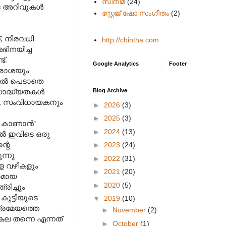
സിനിമ
(24)
ള്ള അറിവുകൾ
സ്റ്റേജ് ഷോ സംഗീതം
(2)
്
,
നിരവധി
http://chintha.com
ഭിനയിച്ച
്.
Google Analytics
Footer
ിരാശയും
ളിൽ പെടാതെ
Blog Archive
സാദ്ധ്യതകൾ
,
സംവിധായകനും
►
2026
(3)
►
2025
(3)
െ കാണാൻ
’
►
2024
(13)
കിൽ ഇവിടെ ഒരു
്റെ
►
2023
(24)
ന്നു
►
2022
(31)
ള വഴികളും
►
2021
(20)
രമായ
►
2020
(5)
ിച്ചും
കുട്ടിയുടെ
▼
2019
(10)
്രമേയത്തെ
►
November
(2)
കല തന്നെ എന്നത്
►
October
(1)