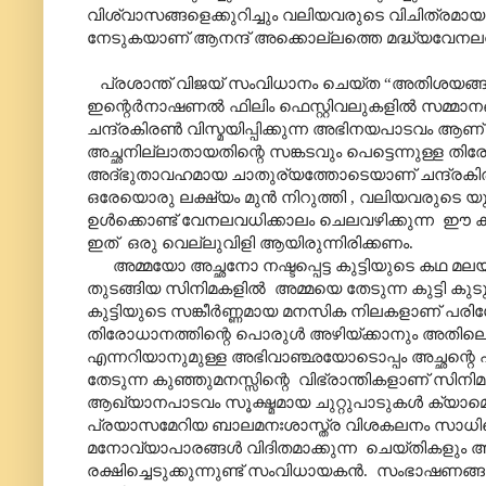
വിശ്വാസങ്ങളെക്കുറിച്ചും വലിയവരുടെ വിചിത്രമായ
നേടുകയാണ് ആനന്ദ് അക്കൊല്ലത്തെ മദ്ധ്യവേന
പ്രശാന്ത് വിജയ് സംവിധാനം ചെയ്ത
“
അതിശയങ്ങ
ഇന്റെർനാഷണൽ ഫിലിം ഫെസ്റ്റിവലുകളിൽ സമ്മാനങ്ങ
ചന്ദ്രകിരൺ വിസ്മയിപ്പിക്കുന്ന അഭിനയപാടവം ആണ് കാഴ
അച്ഛനില്ലാതായതിന്റെ സങ്കടവും പെട്ടെന്നുള്ള ത
അദ്ഭുതാവഹമായ ചാതുര്യത്തോടെയാണ് ചന്ദ്രക
ഒരേയൊരു ലക്ഷ്യം മുൻ നിറുത്തി
,
വലിയവരുടെ യു
ഉൾക്കൊണ്ട് വേനലവധിക്കാലം ചെലവഴിക്കുന്ന
ഈ കു
ഇത്
ഒരു വെല്ലുവിളി ആയിരുന്നിരിക്കണം.
അമ്മയോ അച്ഛനോ നഷ്ടപ്പെട്ട കുട്ടിയുടെ കഥ
തുടങ്ങിയ സിനിമകളിൽ
അമ്മയെ തേടുന്ന കുട്ടി കു
കുട്ടിയുടെ സങ്കീർണ്ണമായ മനസിക നിലകളാണ് പരിശോ
തിരോധാനത്തിന്റെ പൊരുൾ അഴിയ്ക്കാനും അതിലെ
എന്നറിയാനുമുള്ള അഭിവാഞ്ഛയോടൊപ്പം അച്ഛന്റെ 
തേടുന്ന കുഞ്ഞുമനസ്സിന്റെ
വിഭ്രാന്തികളാണ് സിനി
ആഖ്യാനപാടവം സൂക്ഷ്മമായ ചുറ്റുപാടുകൾ ക്യാമെ
പ്രയാസമേറിയ ബാലമനഃശാസ്ത്ര വിശകലനം സാധിച്ചെടുക
മനോവ്യാപാരങ്ങൾ വിദിതമാക്കുന്ന
ചെയ്തികളും അ
രക്ഷിച്ചെടുക്കുന്നുണ്ട് സംവിധായകൻ.
സംഭാഷണങ്ങൾ 