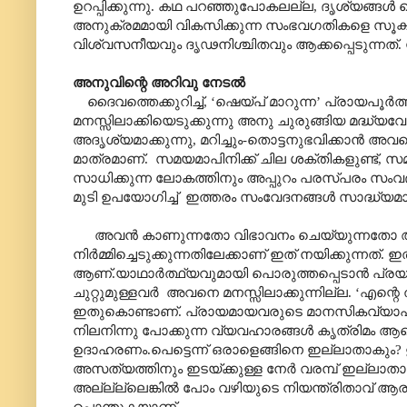
ഉറപ്പിക്കുന്നു.
കഥ പറഞ്ഞുപോകലല്ല
,
ദൃശ്യങ്ങൾ ക
അനുക്രമമായി വികസിക്കുന്ന സംഭവഗതികളെ സൂക്ഷ്മമാ
വിശ്വസനീയവും ദൃഢനിശ്ചിതവും ആക്കപ്പെടുന്നത്. 
അനുവിന്റെ അറിവു നേടൽ
ദൈവത്തെക്കുറിച്ച്
, ‘
ഷെയ്പ് മാറുന്ന
’
പ്രായപൂർത്ത
മനസ്സിലാക്കിയെടുക്കുന്നു അനു ചുരുങ്ങിയ മദ്ധ്യ
അദൃശ്യമാക്കുന്നു
,
മറിച്ചും-തൊട്ടനുഭവിക്കാൻ അവന
മാത്രമാണ്.
സമയമാപിനിക്ക് ചില ശക്തികളുണ്ട്
,
സമ
സാധിക്കുന്ന ലോകത്തിനും അപ്പുറം പരസ്പരം സംവദി
മുടി ഉപയോഗിച്ച്
ഇത്തരം സംവേദനങ്ങൾ സാദ്ധ്യമാക
അവൻ കാണുന്നതോ വിഭാവനം ചെയ്യുന്നതോ ആയ
നിർമ്മിച്ചെടുക്കുന്നതിലേക്കാണ് ഇത് നയിക്കുന്
ആണ്.യാഥാർത്ഥ്യവുമായി പൊരുത്തപ്പെടാൻ പ്രയാ
ചുറ്റുമുള്ളവർ
അവനെ മനസ്സിലാക്കുന്നില്ല.
‘
എന്റെ 
ഇതുകൊണ്ടാണ്. പ്രായമായവരുടെ മാനസികവ്യാപാ
നിലനിന്നു പോക്കുന്ന വ്യവഹാരങ്ങൾ കൃത്രിമം ആ
ഉദാഹരണം.പെട്ടെന്ന് ഒരാളെങ്ങിനെ ഇല്ലാതാകും
?
അസത്യത്തിനും ഇടയ്ക്കുള്ള നേർ വരമ്പ് ഇല്ലാതാ
അല്ല്ല്ലെങ്കിൽ പോം വഴിയുടെ നിയന്ത്രിതാവ് ആ
പൊന്തുകയാണ്
.