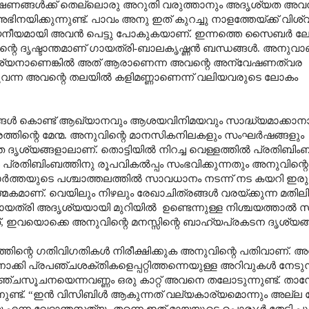
്ഷണങ്ങൾക്ക് തെല്ലൊരു അറുതി വരുത്താനും അദൃശ്യത അവന
ഭിനയിക്കുന്നുണ്ട്. പാവം അനു ഇത് കുറച്ചു നാളത്തേയ്ക്ക് വിശ്വ
ിൽ ദയനീയമായി അവൻ പെട്ടു പോകുകയാണ്. ഇന്നത്തെ സൈബർ
തിന്റെ ദൃഷ്ടാന്തമാണ് ഗായത്രി-ബാലകൃഷ്ണൻ ബന്ധങ്ങൾ. അനുവാ
ദൃശ്യനാണെങ്കിൽ അത് ആരാണെന്ന അവന്റെ അന്വേഷണത്വര
ടുവന്ന അവന്റെ തലയിൽ കളിമണ്ണാണെന്ന് വലിയവരുടെ ലോകം
്ങൾ കൊണ്ട് ആഖ്യാനവും ആശയവിനിമയവും സാദ്ധ്യമാക്കാന
രത്തിന്റെ മേന്മ. അനുവിന്റെ മാനസികനിലകളും സംഘർഷങ്ങളും
 ദൃശ്യങ്ങളാലാണ്. തൊട്ടിയിൽ നിറച്ച വെള്ളത്തിൽ പ്രതിബിംബ
പ്രതിബിംബത്തിനു രൂപവികൽപ്പം സംഭവിക്കുന്നതും അനുവിന
ത്തയുടെ പശ്ചാത്തലത്തിൽ സാവധാനം നടന്ന് നട കയറി ഇരുട്
കമാണ്. വെയിലും നിഴലും രേഖാചിത്രങ്ങൾ വരയ്ക്കുന്ന മതില
ായത്രി അദൃശ്യയായി മുറിയിൽ
ഉണ്ടെന്നുള്ള നിശ്ചയത്താൽ 
്
,
ഇവയൊക്കെ അനുവിന്റെ മനസ്സിന്റെ ബാഹ്യപ്രകടന ദൃശ്യങ്
കത്തിന്റെ ഗതിവിഗതികൾ നിരീക്ഷിക്കുക അനുവിന്റെ പതിവാണ
ക്കി പ്രപഞ്ചശക്തികളെപ്പറ്റിത്തന്നെയുള്ള അറിവുകൾ നേടുന്
പഞ്ചസൂചനയെന്നവണ്ണം ഒരു കാറ്റ് അവനെ തലോടുന്നുണ്ട്. താ
ുണ്ട്.
“
ഇൻ വിസിബിൾ ആകുന്നത് വല്യകാര്യമൊന്നും അല്ല ക
എന്ന വേദാന്തസത്യം തന്നെ ഇത്.മായയുടെ പൊരുൾ തേടി പ