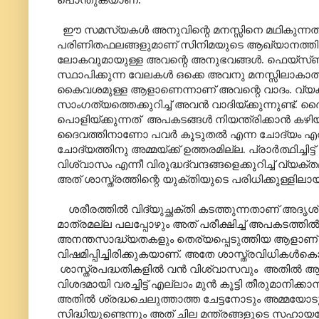
ഈ സമസ്യകൾ അനുവിന്റെ മനസ്സിനെ മഥികുന്നത
പരിണിതഫലങ്ങളുമാണ് സിനിമയുടെ ആഖ്യാനത്തിന്
ലോകവുമായുള്ള അവന്റെ അനുഭവങ്ങൾ. ഫെയ്സ്ബുക്ക്
സ്ഥാപിക്കുന്ന വേലകൾ ഒക്കെ അവനു മനസ്സിലാകാത
കൈവശമുള്ള ആളാണെന്നാണ് അവന്റെ വാദം. വ്യക
സാംഗത്യത്തെക്കുറിച്ച് അവൻ വാദിയ്ക്കുന്നുണ്
പൊളിയ്ക്കുന്നത്
അപകടങ്ങൾ നിയന്ത്രിക്കാൻ കഴി
ദൈവത്തിനാണോ പവർ കൂടുതൽ എന്ന ചോദ്യം എറിയുന്
ചോദ്യത്തിനു അമ്മയ്ക്ക് ഉത്തരമില്ല. പ്രാർത്ഥിച്ചിട്
വിശ്വാസം എന്നീ വിരുദ്ധദ്വന്ദങ്ങളെക്കുറിച്ച് വ
അത് ശാസ്ത്രത്തിന്റെ യുക്തിയുടെ പരിധിക്കുള്ളില
ശരീരത്തിൽ വിദ്യുച്ഛക്തി കടത്തുന്നതാണ് അദൃ
മാത്രമല്ല പലപ്പോഴും അത് പരീക്ഷിച്ച് അപകടത്തി
അനന്തസാദ്ധ്യതകളും തെര്യപ്പെടുത്തിയ ആളാണ്
വിഷമിപ്പിച്ചിരിക്കുകയാണ്. അതേ ശാസ്ത്രവിധികൾകൊ
ശാസ്ത്രപദ്ധതികളിൽ വൻ വിശ്വാസവും
അതിൽ ആകർ
വിശദമായി വരച്ചിട്ട് എല്ലാം മുൻ കൂട്ടി തീരുമാനിക്
അതിൽ ശ്രദ്ധചെലുത്താത്ത ചേട്ടനോടും അമ്മയോടും
സിദ്ധിയുണ്ടെന്നും അത് ചില മന്ത്രങ്ങളുടെ സഹ