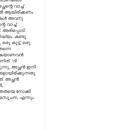
ന്റെ വാച്ച്
ിൽ ആയിരിക്കണം
ളുകൾ അവനു
 വാച്ച്
. അരിപ്പൊടി
്ധ്യം
കണ്ടു
,
ഒരു കൂട്ട്
,
ഒരു
തന്നെ
്കുകയാണവൻ
ണിത്.
‘
ദി
ന്നു. അച്ഛൻ ഇനി
ങളായിരിക്കുന്നതു
്. അച്ഛൻ
ൾ
,
ന്തതയെ നോക്കി
ത്യസൂചന
,
എന്നും