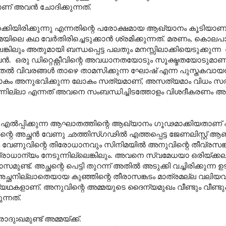
ണ് അവൻ ചോദിക്കുന്നത്.
്കിയിരിക്കുന്നു എന്നതിന്റെ പരോക്ഷമായ ആഖ്യാനം കൂടിയാണ്
ിലെ കഥ വേർതിരിച്ചെടുക്കാൻ ശ്രമിക്കുന്നത്. മരണം
,
കൊലപ
കിലും അതുമായി ബന്ധപ്പെട്ട പലതും മനസ്സിലാക്കിയെടുക്കുന്ന
വൻ.
ഒരു ഡിറ്റെക്റ്റീവിന്റെ അവധാനതയോടും സൂക്ഷ്മതയോടുമ
ൂടുതൽ വിവരങ്ങൾ താഴെ താമസിക്കുന്ന ഘോഷ് എന്ന പുസ്തകവാ
ലോകം അനുഭവിക്കുന്ന ലോകം സത്യമാണ്
,
അസത്യമാം വിധം സത
ില്ലാ എന്നത് അവനെ സംബന്ധിച്ചിടത്തോളം വിശദീകരണം അർ
 എൽപ്പിക്കുന്ന ആഘാതത്തിന്റെ ആഖ്യാനം ഗൂഢമാക്കിയതാണ് പ്
്റെ അച്ഛൻ വേണു ഛത്തിസ്ഗഢിൽ എത്തപ്പെട്ട
ജേണലിസ്റ്റ് ആണ
േണുവിന്റെ തിരോധാനവും സിനിമയിൽ അനുവിന്റെ തീവ്രസങ്ക
ാധാന്യം നേടുന്നില്ലെങ്കിലും. അവനെ സ്വമേധയാ ഒരിയ്ക്കല
ട്. അച്ഛന്റെ പെട്ടി തുറന്ന് അതിൽ അടുക്കി വച്ചിരിക്കുന്ന ഉടുപ
ത് അച്ഛനില്ലാതെയായ കുഞ്ഞിന്റെ തീരാസങ്കടം മാത്രമല്ല വലിയ
 വ്യഥകളാണ്
.
അനുവിന്റെ അമ്മയുടെ ദൈന്യമുഖം വീണ്ടും വീണ്ടും 
്നത്.
ഖമുണ്ട് അമ്മയ്ക്ക്.