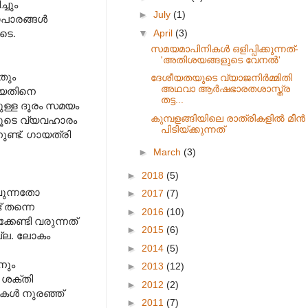
്ചും
►
July
(1)
യാപാരങ്ങൾ
▼
April
(3)
ടെ.
സമയമാപിനികൾ ഒളിപ്പിക്കുന്നത്-
'അതിശയങ്ങളുടെ വേനൽ'
തും
ദേശീയതയുടെ വ്യാജനിർമ്മിതി
അഥവാ ആർഷഭാരതശാസ്ത്ര
ായതിനെ
തട്ട...
ലുള്ള ദൂരം സമയം
കുമ്പളങ്ങിയിലെ രാത്രികളിൽ മീൻ
ിലൂടെ വ്യവഹാരം
പിടിയ്ക്കുന്നത്
ണ്ട്. ഗായത്രി
►
March
(3)
►
2018
(5)
വുന്നതോ
►
2017
(7)
 തന്നെ
►
2016
(10)
കേണ്ടി വരുന്നത്
►
2015
(6)
്ല. ലോകം
►
2014
(5)
നും
►
2013
(12)
 ശക്തി
►
2012
(2)
കൾ നുരഞ്ഞ്
►
2011
(7)