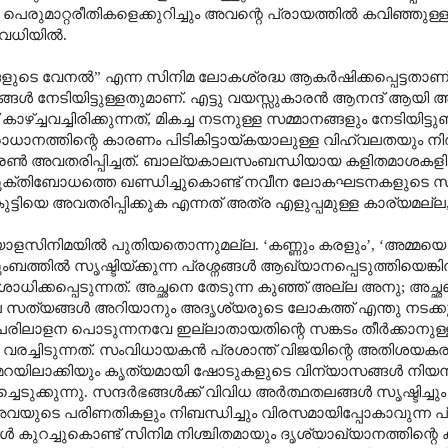
 പെരുമാറ്റരീതികളെക്കുറിച്ചും അവന്റെ പ്രായത്തിൽ കവിഞ്ഞു
ലവധിയിൽ.
ളുടെ വേനൽ
”
എന്ന സിനിമ ലോകശ്രദ്ധ ആകർഷിക്കപ്പെട്ടതാണ
ൾ നേടിയിട്ടുള്ളതുമാണ്. എട്ടു വയസ്സുകാരൻ ആനന്ദ് ആയി അ
്ച്ചവച്ചിരിക്കുന്നത്
,
മികച്ച നടനുള്ള സമ്മാനങ്ങളും നേടിയിട്ടുണ്ട
ിരോധാനത്തിന്റെ കാരണം പിടികിട്ടായ്കയാലുള്ള വിഹ്വലതയും ന
ിരൺ അവതരിപ്പിച്ചത്. ബാല്യകാലസംബന്ധിയായ കളിതമാശക
ക്തിബോധത്തെ ഖണ്ഡിച്ചുകൊണ്ട് നവീന ലോകഘടനകളുടെ 
ട്ടിയെ അവതരിപ്പിക്കുക എന്നത് അത്ര എളുപ്പമുള്ള കാര്യമല്ല
 മലയാളസിനിമയിൽ പുതിയതൊന്നുമല്ല.
‘
കണ്ണും കരളും
’, ‘
അമ്മയ
ടുംബത്തിൽ സൃഷ്ടിയ്ക്കുന്ന പ്രശ്നങ്ങൾ ആഖ്യാനപ്പെടുത്തിയെങ്
ധിക്കപ്പെടുന്നത്.
അച്ഛനെ തേടുന്ന കുഞ്ഞ് അല്ല അനു
;
അച്ഛന
 സത്യങ്ങൾ അറിയാനും അദൃശ്യരുടെ ലോകത്ത് എന്തു നടക്കു
പരിലാളന പൊടുന്നനവേ ഇല്ലാതായതിന്റെ സങ്കടം തീർക്കാനുള്
മ വരച്ചിടുന്നത്. സംവിധായകൻ പ്രശാന്ത് വിജയിന്റെ അതിശയക
റയിലാക്കിയും കൃത്യമായി ഷോടുകളുടെ വിന്യാസങ്ങൾ നിയന്ത്ര
്കുന്നു. സന്ദർഭങ്ങൾക്ക് വിവിധ അർത്ഥതലങ്ങൾ സൃഷ്ടിച്ചും 
വയുടെ പരിണതികളും നിബന്ധിച്ചും വിരസമായിപ്പോകാവുന്ന പ
കുറച്ചുകൊണ്ട് സിനിമ നിശ്ചിതമായും ദൃശ്യാഖ്യാനത്തിന്റെ 