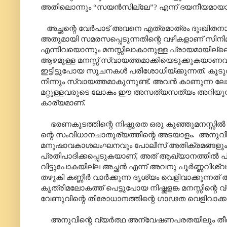
അതിലൊന്നും
“
സയൻസില്ലേ
”?
എന്ന് ദയനീയമായാ
അച്ഛന്റെ വേർപാട് അവനെ എത്രമാത്രം ദുഃഖിതനാക
അതുമായി സമരസപ്പെടുന്നതിന്റെ വഴികളാണ് സിനിമയ
എന്നിവയൊന്നും മനസ്സിലാകാനുള്ള പ്രായമായില്ലെങ്
ആഴമുള്ള മനസ്സ് സ്വായത്തമാക്കിയെടുക്കുകയാണ
ഇട്ടിട്ടുപോയ സൂചനകൾ പരിശോധിയ്ക്കുന്നത്. ക
നിന്നും സ്വായത്തമാകുന്നുണ്ട്. അവൻ കാണുന്ന 
മറ്റുള്ളവരുടെ ലോകം ഈ അസത്യസത്യം അറിയുന്ന
കാര്യമാണ്
.
ഭരണകൂടത്തിന്റെ നിഷ്ഠൂരത ഒരു കുഞ്ഞുമനസ്സിൽ
ന്റെ സംവിധാനചാതുര്യത്തിന്റെ അടയാളം.
അനുവിന
മനുഷാവകാശലംഘനവും പോലീസ് അതിക്രമങ്ങളും വ
പ്രതിപാദിക്കപ്പെടുകയാണ്
,
അത് ആഖ്യാനത്തിൽ പ്ര
വിട്ടുപോകയില്ല അച്ഛൻ എന്ന് അവനു പൂർണ്ണവിശ്വാസമുണ്
തഴുകി കണ്ണീർ വാർക്കുന്ന ദൃശ്യം വെളിവാക്കുന്ന
കൃത്രിമലോകത്ത് പെട്ടുപോയ നിഷ്ക്കളങ്ക മനസ്സിന്റെ
വേണുവിന്റെ തിരോധാനത്തിന്റെ ഗാഢത വെളിവാക്കുന
അനുവിന്റെ വ്യർത്ഥ അന്വേഷണപരതയിലും തീരാദുഃ