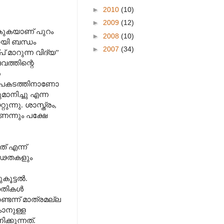
►
2010
(10)
►
2009
(12)
കുകയാണ് പുറം
►
2008
(10)
ായി ബന്ധം
►
2007
(34)
് മാറുന്ന വിദ്യ
”
ത്തിന്റെ
ൻ
. അപകടത്തിനാണോ
ാനിച്ചു എന്ന
ുന്നു. ശാസ്ത്രം
,
െന്നും പക്ഷേ
് എന്ന്
ഗൂഢതകളും
കൂട്ടൽ.
്ധതികൾ
ടെന്ന് മാത്രമല്ല
കാനുള്ള
്കുന്നത്.