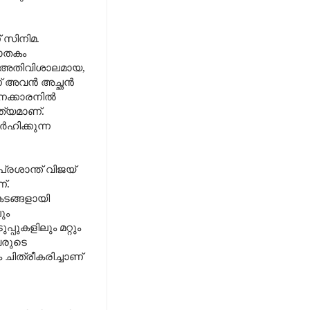
 സിനിമ.
ാതകം
അതിവിശാലമായ
,
ാണ് അവൻ അച്ഛൻ
യനക്കാരനിൽ
്യമാണ്
.
ഹിക്കുന്ന
രശാന്ത് വിജയ്
്.
ടങ്ങളായി
ും
്പുകളിലും മറ്റും
വരുടെ
ചിത്രീകരിച്ചാണ്