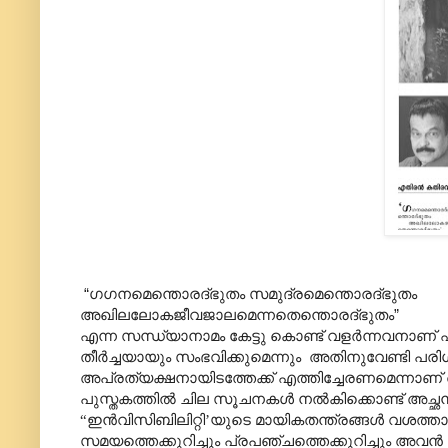
“
ഗഗനമെന്തൊരദ്ഭുതം സമുദ്രമെന്തൊരദ്ഭുതം
അഖിലലോകജീവജാലമെന്നതെന്തൊരദ്ഭുതം
”
എന്ന സന്ധ്യാനാമം കേട്ടു കൊണ്ട് വളർന്നവനാണ് എട
തീർച്ചയായും സംഭവിക്കുമെന്നും
അതിനുവേണ്ടി പരിശ
അപ്രത്യക്ഷനായിടത്തേക്ക് എത്തിച്ചേരണമെന്നാ
പുസ്തകത്തിൽ ചില സൂചനകൾ നൽകിക്കൊണ്ട് അച്ഛൻ 
“
ഇൻവിസിബിലിറ്റി
’
യുടെ മായികതന്ത്രങ്ങൾ വശത്താ
സമയത്തെക്കുറിച്ചും പ്രപഞ്ചത്തെക്കുറിച്ചും അ