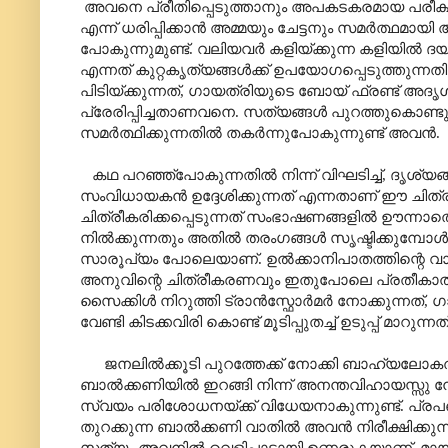
അവനെ പ്രീതിപ്പെടുത്താനും അപകടകരമായ പരീക
എന്ന് ധരിപ്പിക്കാൻ അമ്മയും ചേട്ടനും സമർത്ഥമായി അ
പോകുന്നുമുണ്ട്. വലിയവർ കളിയ്ക്കുന്ന കളിയ
എന്നത് കുറ്റകൃത്യങ്ങൾക്ക് ഉപയോഗപ്പെടുത്തുന്ന
പിടിയ്ക്കുന്നത്
,
ഗായത്രിയുടെ ബോയ് ഫ്രണ്ട് അ
പ്രേരിപ്പിച്ചതാണവനെ. സത്യങ്ങൾ പുറത്തുകൊണ്
സമർത്ഥിക്കുന്നതിൽ തകർന്നുപോകുന്നുണ്ട് അവൻ.
കഥ പറഞ്ഞ്പോകുന്നതിൽ നിന്ന് വിഘടിച്ച്
,
ദൃശ്യങ
സംവിധായകൻ ഉദ്ദേശിക്കുന്നത് എന്നതാണ് ഈ ചിത്
ചിത്രീകരിക്കപ്പെടുന്നത് സംഭാഷണങ്ങളിൽ ഊന്നാതെ
നിൽക്കുന്നതും അതിൽ തരംഗങ്ങൾ സൃഷ്ടിക്കുമ്പോൾ
സാരൂപ്യം പോലെയാണ്. ഉൽക്കാനിപാതത്തിന്റെ വാർ
അനുവിന്റെ ചിത്രീകരണവും ഇതുപോലെ പ്രതീകാത്മ
സൈക്കിൾ നിറുത്തി ട്രാൻസ്ഫോർമർ നോക്കുന്നത്
,
ഗ
വേണ്ടി കിടക്കവിരി കൊണ്ട് മൂടിപ്പുതച്ച് ഉടുപ്പ് മാറുന്നത
ജനലിൽക്കൂടി പുറത്തേക്ക് നോക്കി ബാഹ്യലോ
ബാൽക്കണിയിൽ ഇറങ്ങി നിന്ന് അനന്തവിഹായസ്സു നോ
സ്വയം പരിശോധനയ്ക്ക് വിധേയനാകുന്നുണ്ട്. പ്ര
തുറക്കുന്ന ബാൽക്കണി വാതിൽ അവൻ നിരീക്ഷിക്കുന്ന
സത്യം അവനിൽ വെളിപാടായി ഉണരുകയാണ്. മായ 