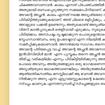
ചികഞ്ഞവനാണവൻ.
കാലം എന്നത് പ്രപഞ്ചത്തിൽ ദു
അതുമായി ബന്ധപ്പെടുത്തുന്ന സമയമാപിനിയാണ്.
ക
അവന്റെ അച്ഛൻ. കാലം എന്നത് നമ്മെ അദൃശ്യര
പിടികിട്ടിത്തുടങ്ങുകയാണ്
.
അത് ചിലരെ ഒളിപ്പിക്കും
,
അവളുടെ പക്കൽ ഉണ്ടെന്നും അതുകൊണ്ട് അദൃശ്യരുട
വിതറി കാൽപ്പാടുകൾ തെളിവായി എടുക്കാം
,
നൂലുകൊ
പിടിയ്ക്കാം. അസ്പഷ്ടം ദൃഷ്ടമാക്കുന്ന പൊരുളെന
സ്നേഹസാന്ത്വനം
,
ഒരു ഉപദേഷ്ടാവ് എന്ന നിലയിൽ 
സമർപ്പിക്കുകയാണവൻ. അനന്തമായ സാഗരം തന്നെ
അവന്റെ പ്രിയപ്പെട്ട വാച്ച്. അവന്റെ അച്ഛൻ അവന
ഇൻവിസിബിൾ മാൻ
’
എന്ന പുസ്തകം തന്നെ അച്ഛൻ അ
തിരിച്ചു വരികയില്ല എന്നും പിടികിട്ടിയിരിക്കുന്
പോലെ അവനും അദ്ഭുതങ്ങളുടെ ഒരു ഭാഗമാണെന്ന വൻ ത
അദൃശ്യരുടെ ലോകത്താണെങ്കിലും
അദ്ഭുതങ്ങൾക്
ആത്യന്തികസത്യം മനസ്സിലാക്കി ആ വേനൽ അവസാനിക
നിൽക്കുന്ന അനു എന്ന എട്ടുവയസ്സുകാരന്റെ ഷോ
സ്വപ്നം കാണുക എന്നതനുസരിച്ച് സ്വപ്നങ്ങളുടെ