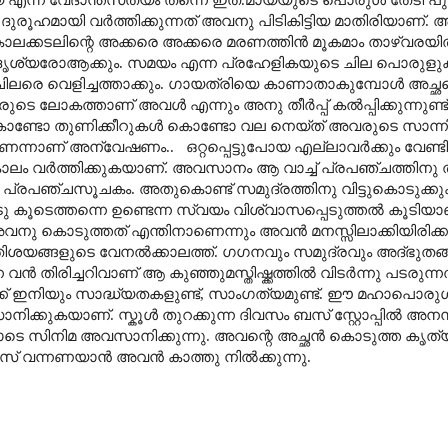
രൂഹമായി വർത്തിക്കുന്നത് അവനു പിടികിട്ടിയ മാതിരിയാണ്. അച്ഛ
ാലക്കടലിന്റെ അക്കരെ അക്കരെ മരണത്തിൻ മൂകമാം താഴ്വരയ
ോ ദൃശ്യരോആക്കും. സമയം എന്ന പ്രഹേളികയുടെ ചില പൊരു
ചിലരെ വെളിച്ചത്താക്കും. ഗായത്രിയെ കാണാതാകുമ്പോൾ അച്ഛന്റെ
െ ലോകത്താണ് അവൾ എന്നും അനു തീർപ്പ് കൽപ്പിക്കുന്നുണ്ട്
ണ്ടോ തുണിക്കീറുകൾ കൊണ്ടോ വല നെയ്ത് അവരുടെ സാന്നിദ
്താണെന്നാണ് അന്വേഷണം..
ഒറ്റപ്പെട്ടുപോയ എല്ലാവർക്കും വേണ്ടി
കാലം വർത്തിക്കുകയാണ്. അവസാനം ആ വാച്ച് പ്രപഞ്ചത്തിനു 
 പ്രപഞ്ചസൂചകം. അതുകൊണ്ട് സമുദ്രത്തിനു വിട്ടുകൊടുക
ോടു കൂടെത്തന്നെ ഉണ്ടെന്ന സ്വയം വിശ്വാസപ്പെടുത്തൽ കൂടിയാ
വനു കൊടുത്തത് എന്തിനാണെന്നും അവൻ മനസ്സിലാക്കിയിരിക്കു
നു അതിശയങ്ങളുടെ വേനൽക്കാലത്ത്. ഗഗനവും സമുദ്രവും അദ്ഭുതങ്
ിരിച്ചറിവാണ് ആ കുഞ്ഞുമസ്തിഷ്ക്കത്തിൽ വിടർന്നു പടരുന്നത
ക് ഇനിയും സാദ്ധ്യതകളുണ്ട്
,
സാംഗത്യമുണ്ട്. ഈ മഹാപൊരു
്കുകയാണ്. സ്കൂൾ തുറക്കുന്ന ദിവസം ബസ് സ്റ്റോപ്പിൽ അന
ടോടെ സിനിമ അവസാനിക്കുന്നു. അവന്റെ അച്ഛൻ കൊടുത്ത കൃ
 ബസ് വന്നണയാൻ അവൻ കാത്തു നിൽക്കുന്നു.