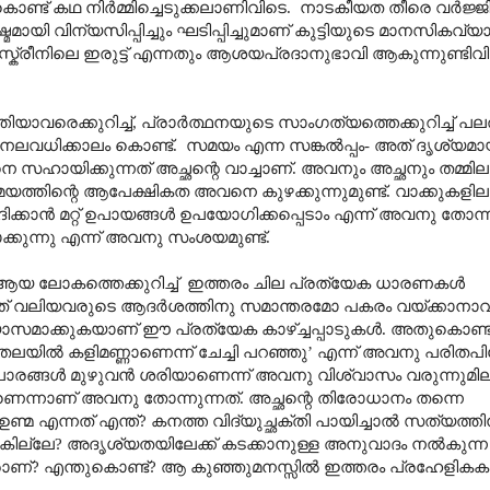
ൊണ്ട് കഥ നിർമ്മിച്ചെടുക്കലാണിവിടെ.
നാടകീയത തീരെ വർജ്ജിച
യി വിന്യസിപ്പിച്ചും ഘടിപ്പിച്ചുമാണ് കുട്ടിയുടെ മാനസികവ്
സ്ക്രീനിലെ ഇരുട്ട് എന്നതും ആശയപ്രദാനുഭാവി ആകുന്നുണ്ടിവി
ിയാവരെക്കുറിച്ച്
,
പ്രാർത്ഥനയുടെ സാംഗത്യത്തെക്കുറിച്ച് പല
വേനലവധിക്കാലം കൊണ്ട്.
സമയം എന്ന സങ്കൽപ്പം- അത് ദൃശ്യമ
െ സഹായിക്കുന്നത് അച്ഛന്റെ വാച്ചാണ്. അവനും അച്ഛനും തമ്മി
യത്തിന്റെ ആപേക്ഷികത അവനെ കുഴക്കുന്നുമുണ്ട്. വാക്കുകള
ക്കാൻ മറ്റ് ഉപായങ്ങൾ ഉപയോഗിക്കപ്പെടാം എന്ന് അവനു തോന്നു
്കുന്നു എന്ന് അവനു സംശയമുണ്ട്.
 ലോകത്തെക്കുറിച്ച്
ഇത്തരം ചില പ്രത്യേക ധാരണകൾ
നത്. ഇത് വലിയവരുടെ ആദർശത്തിനു സമാന്തരമോ പകരം വയ്ക്കാനാ
സമാക്കുകയാണ് ഈ പ്രത്യേക കാഴ്ച്ചപ്പാടുകൾ. അതുകൊണ്ട്
തലയിൽ കളിമണ്ണാണെന്ന് ചേച്ചി പറഞ്ഞു
’
എന്ന് അവനു പരിതപിക്
രങ്ങൾ മുഴുവൻ ശരിയാണെന്ന് അവനു വിശ്വാസം വരുന്നുമില
ണെന്നാണ് അവനു തോന്നുന്നത്. അച്ഛന്റെ തിരോധാനം തന്നെ
ഉണ്മ എന്നത് എന്ത്
?
കനത്ത വിദ്യുച്ഛക്തി പായിച്ചാൽ സത്യത്തി
കില്ലേ
?
അദൃശ്യതയിലേക്ക് കടക്കാനുള്ള അനുവാദം നൽകുന്ന
രാണ്
?
എന്തുകൊണ്ട്
?
ആ കുഞ്ഞുമനസ്സിൽ ഇത്തരം പ്രഹേളികക