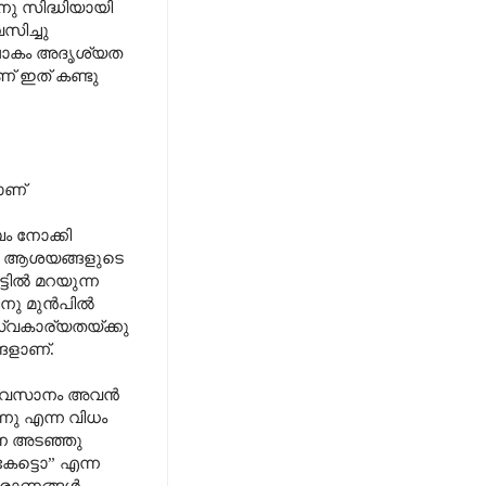
ു സിദ്ധിയായി
സിച്ചു
 ലോകം അദൃശ്യത
ണ് ഇത് കണ്ടു
ാണ്
ം നോക്കി
്റെ ആശയങ്ങളുടെ
ടിൽ മറയുന്ന
ിനു മുൻപിൽ
സ്വകാര്യതയ്ക്കു
ങളാണ്.
്. അവസാനം അവൻ
നു എന്ന വിധം
നേ അടഞ്ഞു
േട്ടൊ
”
എന്ന
ുരാണങ്ങൾ