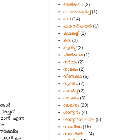
അഭിമുഖം
(2)
ഓർമ്മക്കുറിപ്പ്
(1)
കഥ
(14)
കഥ-സീക്വല്‍
(1)
കഥകളി
(2)
കല
(2)
കുറിപ്പ്
(2)
ചിത്രകല
(1)
നർമ്മം
(2)
നാടകം
(2)
നീണ്ടകഥ
(6)
നൃത്തം
(7)
പകര്‍പ്പ്
(2)
പാചകം
(6)
ങ്ങൾ
ലേഖനം
(29)
 അച്ഛൻ
ശാസ്ത്രം
(4)
 മാൻ
’
എന്ന
ശാസ്ത്രലേഖനം
(5)
 ആ
സംഗീതം
(15)
ാത്രമല്ല
സാഹിത്യം
(4)
ുറിച്ചും