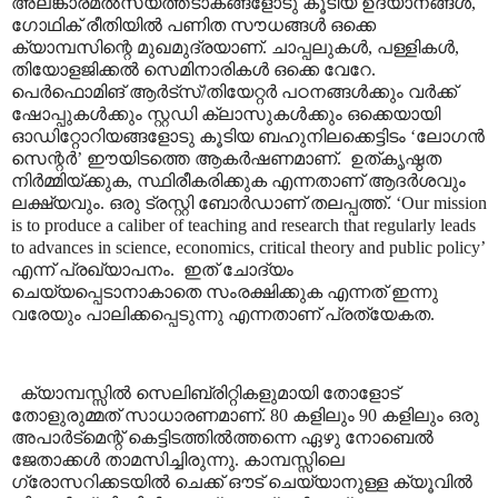
അലങ്കാരമൽസ്യത്തടാകങ്ങളോടു കൂടിയ ഉദ്യാനങ്ങൾ
,
ഗോഥിക് രീതിയിൽ പണിത സൗധങ്ങൾ ഒക്കെ
ക്യാമ്പസിന്റെ മുഖമുദ്രയാണ്. ചാപ്പലുകൾ
,
പള്ളികൾ
,
തിയോളജിക്കൽ സെമിനാരികൾ ഒക്കെ വേറേ.
പെർഫൊമിങ് ആർട്സ്/തിയേറ്റർ പഠനങ്ങൾക്കും വർക്ക്
ഷോപ്പുകൾക്കും സ്റ്റഡി ക്ലാസുകൾക്കും ഒക്കെയായി
ഓഡിറ്റോറിയങ്ങളോടു കൂടിയ ബഹുനിലക്കെട്ടിടം
‘
ലോഗൻ
സെന്റർ
’
ഈയിടത്തെ ആകർഷണമാണ്.
ഉത്കൃഷ്ഠത
നിർമ്മിയ്ക്കുക
,
സ്ഥിരീകരിക്കുക എന്നതാണ് ആദർശവും
ലക്ഷ്യവും. ഒരു ട്രസ്റ്റി ബോർഡാണ് തലപ്പത്ത്.
‘Our mission
is to produce a caliber of teaching and research that regularly leads
to advances in science, economics, critical theory and public policy’
എന്ന് പ്രഖ്യാപനം
.
ഇത് ചോദ്യം
ചെയ്യപ്പെടാനാകാതെ സംരക്ഷിക്കുക എന്നത് ഇന്നു
വരേയും പാലിക്കപ്പെടുന്നു എന്നതാണ് പ്രത്യേകത.
ക്യാമ്പസ്സിൽ സെലിബ്രിറ്റികളുമായി തോളോട്
തോളുരുമ്മത് സാധാരണമാണ്. 80 കളിലും 90 കളിലും ഒരു
അപാർട്മെന്റ് കെട്ടിടത്തിൽത്തന്നെ ഏഴു നോബെൽ
ജേതാക്കൾ താമസിച്ചിരുന്നു. കാമ്പസ്സിലെ
ഗ്രോസറിക്കടയിൽ ചെക്ക് ഔട് ചെയ്യാനുള്ള ക്യൂവിൽ