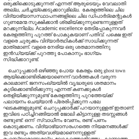
ഒരുക്കിക്കൊടുക്കുന്നത് എന്നത് ആരുടെയും വേവലാതി
അല്ല
,
ചർച്ചയ്ക്കെടുക്കാറുമില്ല.
കേരളത്തിലെ ചില
വിദ്യാഭ്യാസസ്ഥാപനങ്ങളിലെ ചില ഡിപാർട്മെന്റുകൾ
ഗുണമേന്മ സൂക്ഷിക്കാൻ ശ്രമിയ്ക്കുന്നുണ്ടെന്നുള്ളത്
മറക്കുന്നില്ല.
Academic excellence
തേടിപ്പോകുന്നവർ
കേരളത്തിനു പുറത്ത് പോകുകയാണ് പതിവ്. പക്ഷെ ഇത്
വളരെ ചുരുക്കം വിദ്യാർത്ഥികൾക്ക് സാധിക്കുന്നത്
മാത്രമാണ്. വളരെ നേരിയ ഒരു ശതമാനത്തിനു
ഇൻഡ്യയ്ക്ക് പുറത്തു പോകാനും ഭാഗ്യം
സിദ്ധിക്കാറുണ്ട്.
ചെറുപ്പക്കാർ ഒഴിഞ്ഞു പോയ
കേരളം ഒരു
ghost town
ആയിക്കൊണ്ടിരിക്കയാണെന്ന്
വാർത്തകൾ വരുന്ന
കാലമാണ്. ജനസംഖ്യയിൽ വൃദ്ധരുടെ ശതമാനം
കൂടിക്കൊണ്ടിരിക്കുന്നു എന്നത് കണക്കുകൾ
തെളിയിക്കുന്നുമുണ്ട്
കേരളത്തിനു പുറത്തേയ്ക്ക്
പലായനം ചെയ്യാൻ പ്രേരിപ്പിക്കുന്ന പലേ
ഘടകങ്ങളുമുണ്ട്.
ചെറുപ്പക്കാർക്ക് പറയാനുള്ളത് ഇതാണ്:
ഇവിടെ പഠിച്ചിറങ്ങിയാൽ ജോലി കിട്ടാനുള്ള തടസ്സങ്ങൾ
രണ്ടുണ്ട്: ഒന്ന്
സ്വാധീനം വേണം
,
രണ്ട് പണം
കൊടുക്കണം. വിദ്യാഭ്യാസരംഗത്തെ നിയമനങ്ങൾക്ക്
ഇവ രണ്ടും അത്യവശ്യമാണെന്നുള്ളത്
രഹസ്യമൊന്നുമല്ല. ലോകത്തൊരിടത്തും കാണാത്ത