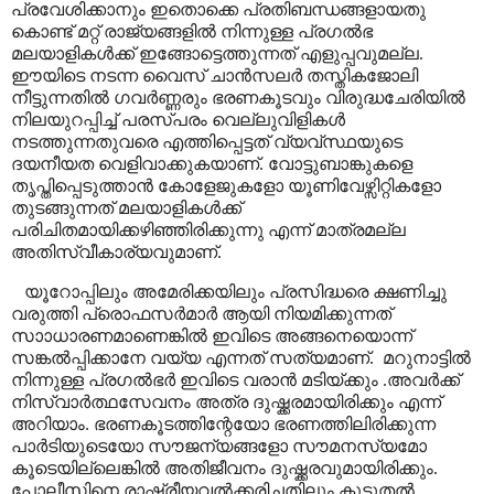
പ്രവേശിക്കാനും ഇതൊക്കെ പ്രതിബന്ധങ്ങളായതു
കൊണ്ട് മറ്റ് രാജ്യങ്ങളിൽ നിന്നുള്ള പ്രഗൽഭ
മലയാളികൾക്ക് ഇങ്ങോട്ടെത്തുന്നത് എളുപ്പവുമല്ല.
ഈയിടെ നടന്ന വൈസ് ചാൻസലർ തസ്തികജോലി
നീട്ടുന്നതിൽ ഗവർണ്ണരും ഭരണകൂടവും വിരുദ്ധചേരിയിൽ
നിലയുറപ്പിച്ച് പരസ്പരം വെല്ലുവിളികൾ
നടത്തുന്നതുവരെ എത്തിപ്പെട്ടത് വ്യവ്സ്ഥയുടെ
ദയനീയത വെളിവാക്കുകയാണ്. വോട്ടുബാങ്കുകളെ
തൃപ്തിപ്പെടുത്താൻ കോളേജുകളോ യൂണിവേഴ്സിറ്റികളോ
തുടങ്ങുന്നത് മലയാളികൾക്ക്
പരിചിതമായിക്കഴിഞ്ഞിരിക്കുന്നു എന്ന് മാത്രമല്ല
അതിസ്വീകാര്യവുമാണ്.
യൂറോപ്പിലും അമേരിക്കയിലും പ്രസിദ്ധരെ ക്ഷണിച്ചു
വരുത്തി പ്രൊഫസർമാർ ആയി നിയമിക്കുന്നത്
സാാധാരണമാണെങ്കിൽ ഇവിടെ അങ്ങനെയൊന്ന്
സങ്കൽപ്പിക്കാനേ വയ്യ എന്നത് സത്യമാണ്.
മറുനാട്ടിൽ
നിന്നുള്ള പ്രഗൽഭർ ഇവിടെ വരാൻ മടിയ്ക്കും .അവർക്ക്
നിസ്വാർത്ഥസേവനം അത്ര ദുഷ്ക്കരമായിരിക്കും എന്ന്
അറിയാം. ഭരണകൂടത്തിന്റേയോ ഭരണത്തിലിരിക്കുന്ന
പാർടിയുടെയോ സൗജന്യങ്ങളോ സൗമനസ്യമോ
കൂടെയില്ലെങ്കിൽ അതിജീവനം ദുഷ്ക്കരവുമായിരിക്കും.
പോലീസിനെ രാഷ്ട്രീയവൽക്കരിച്ചതിലും കൂടുതൽ