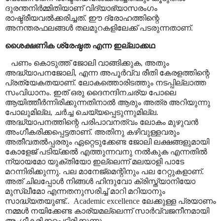
ദുരന്തനിർമ്മിതിയാണ് വിദ്യാഭ്യാസരംഗം
രാഷ്ട്രീയവൽക്കരിച്ചത്. ഈ ദ്രോഹത്തിന്റെ
അനന്തരഫലങ്ങൾ തലമുറകളിലേക്ക് പടരുന്നതാണ്.
ശൈക്ഷണിക ശ്രേഷ്ഠത എന്ന ഇല്ലാക്കഥ
പണം കൊടുത്ത് ജോലി വാങ്ങിക്കുക
,
അതും
അദ്ധ്യാപനജോലി
,
എന്ന അപൂർവ്വ രീതി കേരളത്തിന്റെ
പ്രത്യേകതയാണ്. ലോകത്തൊരിടത്തും നടപ്പില്ലാത്ത
സംവിധാനം. ഇത് ഒരു ദൈനന്ദിനചര്യ പോലെ
ആയിത്തീർന്നിരിക്കുന്നതിനാൽ ആരും അത്ര അറിയുന്നു
പോലുമില്ല
,
ചർച്ച ചെയ്യപ്പെടുന്നുമില്ല.
അദ്ധ്യാപനത്തിന്റെ പരിപാവനത്വം ലോകം മുഴുവൻ
അംഗീകരിക്കപ്പെട്ടതാണ്. അതിനു കഴിവുള്ളവരും
അതീവതൽപ്പരരും ഏറ്റെടുക്കേണ്ട ജോലി ലക്ഷങ്ങളുമായി
കോളേജ് പടിയ്ക്കൽ എത്തുന്നവനു നൽകുക എന്നതിൽ
ന്യായമോ യുക്തിയോ ഇല്ലെന്ന് മലയാളി പാടേ
മറന്നിരിക്കുന്നു. പല മാനേജ്മെന്റിനും പല റേറ്റുകളാണ്.
അത് ചിലപ്പോൾ നിങ്ങൾ ഹിന്ദുവോ ക്രിസ്ത്യാനിയോ
മുസ്ലീമോ എന്നതനുസരിച്ച് മാറി മറിയാനും
സാദ്ധ്യതയുണ്ട്..
Academic excellence
ലേക്കുള്ള പ്രയാണം
നമ്മൾ നയിക്കേണ്ട കാര്യമല്ലെന്ന് സാർവ്വജനീനമായി
അംഗീകരിക്കപ്പെട്ടിരിക്കുന്നു.