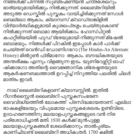
നിങ്ങൾക്ക് പിന്നിൽ സുബ്രഹ്മണ്യൻ ചന്ദ്രശേഖറും
ഭാര്യയുമായിരിക്കും നിൽക്കുന്നത്. ലൈബ്രറിയിൽ
അടുത്ത ഡെസ്കിൽ പുസ്തകം വായിച്ചിരിക്കുന്നത് സോൾ
ബെല്ലോ ആകാം. ക്യാമ്പസ് ക്വാഡ്രാങ്കിളിൽ
വിദ്യാർത്ഥികളുമായി കുശലപ്രശ്നം ചെയ്തുകൊണ്ട്
നിൽക്കുന്നത് ഒബാമാ ആയിരിക്കാം. ഹോസ്പിറ്റൽ
കഫറ്റീരിയയിൽ ഫുഡ് ട്രേയുമായി നീങ്ങുന്നത് മിഷേൽ
ഒബാമയും. നിങ്ങൾക്ക് പിറകിൽ ഇപ്പോൾ കാർ പാർക്ക്
ചെയ്തത് വെൻഡി ഡോണിഗറോ (
The Hindus-An Alternate
History)
മിൽറ്റൺ ഫ്രീമാനോ
ആകാം. ബൗദ്ധികതയുടെ
അന്തരീക്ഷം എന്നും വിളങ്ങുന്ന ഇടം. യൂണിവേഴ്സിറ്റി ഓഫ്
ഷിക്കാഗോ അതിന്റെ വൈജ്ഞാനിക ശ്രേഷ്ഠതയുടെ
ആകർഷണബലത്താൽ ഉറപ്പിച്ച് നിറുത്തിയ പലരിൽ ചിലർ
മാത്രം ഇവർ.
നാല് ലൈബ്രറികളാണ് ക്യാമ്പസ്സിൽ. ഇതിൽ
റീഗൻസ്റ്റൈൻ ലൈബ്രറി പുസ്തകസംഭരണ
വൈവിദ്ധ്യത്തിൽ ലോകത്ത്
പ്രസിദ്ധമായതാണ്. എല്ലാ
ഭാഷകളിലേയും വിപുലമായ പുസ്തകശേഖരം ഉണ്ടിവിടെ.
ഉദാഹരണത്തിനു മലയാളപുസ്തകങ്ങളുടെ വൻ നിര
പരിശോധിച്ചാൽ മതി. 1930 കൾക്ക് മുൻപുള്ള
മലയാളപുസ്തകങ്ങൾ ശേഖരിക്കാനും താൽപ്പര്യം
കാണിച്ചിട്ടുണ്ട് ലൈബ്രറി അധികൃതർ. 1700 കളിൽ