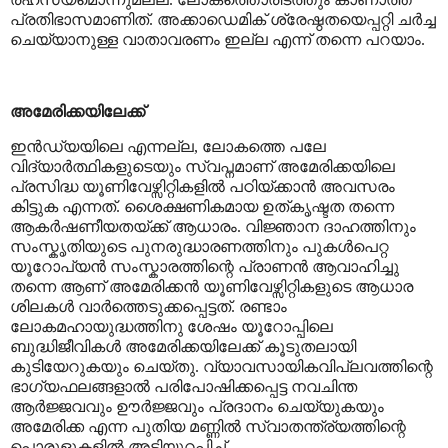
പ്രതിഭാസമാണിത്. അക്കാഡെമിക് ശ്രേഷ്ഠതയെപ്പറ്റി ചർച്ച
ചെയ്യാനുള്ള വാതാവരണം ഇല്ല എന്ന് തന്നെ പറയാം.
അമേരിക്കയിലേക്ക്
ഇൻഡ്യയിലെ എന്നല്ല
,
ലോകത്തെ പലേ
വിദ്യാർത്ഥികളുടെയും സ്വപ്നമാണ് അമേരിക്കയിലെ
പ്രസിദ്ധ യൂണിവേഴ്സിറ്റികളിൽ പഠിയ്ക്കാൻ അവസരം
കിട്ടുക എന്നത്. ശൈക്ഷണികമായ ഉത്കൃഷ്ടത തന്നെ
ആകർഷണീയതയ്ക്ക് ആധാരം. വിജ്ഞാന ദാഹത്തിനും
സംസ്കൃതിയുടെ പുനരുദ്ധാരണത്തിനും പുകൾപെറ്റ
യൂറോപ്യൻ സംസ്കാരത്തിന്റെ പ്രാണൻ ആവാഹിച്ചു
തന്നെ ആണ് അമേരിക്കൻ യൂണിവേഴ്സിറ്റികളുടെ ആധാര
ശിലകൾ വാർത്തെടുക്കപ്പെട്ടത്. രണ്ടാം
ലോകമഹായുദ്ധത്തിനു ശേഷം യൂറോപ്പിലെ
ബുദ്ധിജീവികൾ അമേരിക്കയിലേക്ക് കൂടുതലായി
കുടിയേറുകയും ചെയ്തു. വ്യാവസായികവിപ്ലവത്തിന്റെ
ഭാഗ്യഫലങ്ങളാൽ പരിപോഷിക്കപ്പെട്ട നവചിന്ത
ആർജ്ജവവും ഊർജ്ജവും പ്രദാനം ചെയ്യുകയും
അമേരിക്ക എന്ന പുതിയ മണ്ണിൽ സ്വാതന്ത്ര്യത്തിന്റെ
പൊരുളുകളിൽ അടിയുറപ്പിച്ച്