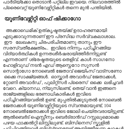
പാർടിയ്ക്കോ തൊടാൻ പറ്റില്ല ഇവയെ. നിലവാരത്തിൽ
പ്രൈവെറ്റ് യൂണിവേഴ്സിറ്റികൾ തന്നെ മുൻ പന്തിയിൽ.
യൂണിവേഴ്സിറ്റി ഓഫ് ഷിക്കാഗോ
അക്കാഡെമിക് ഉത്കൃഷ്ടതയ്ക്ക് ഉദാഹരണമായി
എടുക്കാവുന്നതാണ് ഈ പ്രസിദ്ധ സർവ്വകലാശാല.
ഈ
ലേഖകനു ചിരപരിചിതമാണു താനും ഈ
സരസ്വതീക്ഷേത്രം..
ഇവിടെ നിന്നും പഠിച്ചിറങ്ങിയ
വിദ്യാർത്ഥികൾ ഉന്നതശീർഷരായിത്തീർന്നിട്ടുണ്ട്
എന്നതാണ്
ശ്രേഷ്ഠതയുടെ തെളിവ്. കാൾ സാഗനോ
ഹോളിവുഡ് നടൻ എഡ് ആസ്നെറോ സൂസൻ
സൊന്റാഗോ നോബെൽ ജേതാവ് ജെയിംസ് വാട്സണോ
ഒക്കെ സാക്ഷ്യങ്ങൾ.
ഓസ്ക്കാർ അവാർഡ് ജേതാക്കൾ
,
റ്റോണി അവാർഡ്
,
പുലിറ്റ്സർ പ്രൈസ്
ഒക്കെ
ലഭിച്ചവർ
വേറെ. ക്യാനഡ
,
ന്യുസിലണ്ട്
,
തെയ് വാൻ ഇങ്ങനെ
രാജ്യങ്ങളിലെ ഭരണാധികാരികൾ ഇവിടെ
പഠിച്ചിറങ്ങിയവരിൽ ഉണ്ട്. മുപ്പതിൽക്കൂടുതൽ നോബെൽ
ജേതാക്കൾ യൂണിവേഴ്സിറ്റിയുടെ സ്വന്തമായുണ്ട്
, 104
നോബെൽജേതാക്കൾ ഇവിടെ ജോലി ചെയ്തവരായിട്ടുണ്ട്.
ആൽബെർട് ഐസ്റ്റീനും ബെർട്രാൻഡ് റസ്സലുമൊക്കെ
പഴയ ഫാക്കൽറ്റി ലിസ്റ്റിലുണ്ട്. ബിസിനെസ് സ്കൂളിൽ
പഠിച്ചിറങ്ങിയവർ ബില്ല്യനയേഴ്സ് ആയിത്തീരുന്ന കഥകൾ