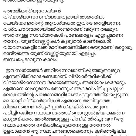
അമേരിക്കൻ/യൂറോപ്യൻ
വിദ്യാഭ്യാസസമ്പ്രദായവുമായി താരതമ്യം
ചെയ്യേണ്ടതിന്റെ ആവശ്യകത ഇവിടെ തെളിയുന്നു.
വിശ്വപൗരന്മാരായിത്തീരേണ്ടതാണ് വരുന്ന തലമുറ
,
അതിനുള്ള സാദ്ധ്യതകൾ പണ്ടേക്കാളും എളുപ്പമാണു
താനും. യൂണിവേഴ്സിറ്റികൾ കൂടുതൽ ഓൺലൈൻ
വ്യവസ്ഥകളിലേക്ക് മാറിക്കൊണ്ടിരിക്കുകയുമാണ്. മറ്റൊരു
രാജ്യത്തെ യൂണിവേഴ്സിറ്റിയുമായി എളുപ്പം
ബന്ധപ്പെടാവുന്ന കാലം.
ഈ സത്യങ്ങൾ അറിയുന്നവരാണ് കുഞ്ഞുതലമുറ
എന്നത് ഭീതിദമാകേണ്ടതാണ്. വിദ്യാർത്ഥികൾക്ക്
വിദ്യാഭ്യാസസമ്പ്രദായത്തോടും അദ്ധ്യാപകരോടും
എങ്ങനെ ബഹുമാനം തോന്നും
?
ആദരവ് പിടിച്ചു പറ്റും
?
ലോകത്തിന്റെ പലഭാഗങ്ങളിലേക്ക് എടുത്തെറിയപ്പെടുന്ന
മലയാളി വിദ്യാർത്ഥികൾ എങ്ങനെ അവിടുത്തെ
ധിഷണയെ നേരിടും
?
ഇൻഡ്യയിൽ പൊതുവേ
പഠിച്ചിറങ്ങിയ സ്ഥാപനത്തോട് നൊസ്റ്റാൾജിയ കലർന്ന
മധുരവികാരം മാത്രമേയുള്ളു പിന്നീട്. തിരിച്ചു വന്ന് ആ
സ്ഥാപനത്തെ നവീകരിച്ചെടുക്കാനുള്ള തോന്നൽ
ഉളവാക്കാൻ ആ സ്ഥാപനങ്ങൾക്കൊന്നും കഴിഞ്ഞിട്ടില്ല