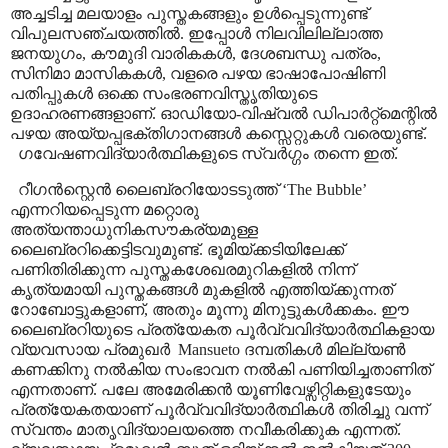
അച്ചടിച്ച മലയാളം പുസ്തകങ്ങളും ഉൾപ്പെടുന്നുണ്ട്
വിപുലസഞ്ചയത്തിൽ. ഇപ്പോൾ നിലവിലില്ലാത്ത
ജനയുഗം
,
കൗമുദി വാരികകൾ
,
ദേശബന്ധു പത്രം
,
സിനിമാ മാസികകൾ
,
വളരെ പഴയ ഭാഷാപോഷിണി
പതിപ്പുകൾ ഒക്കെ സംഭരണവിസ്തൃതിയുടെ
ഉദാഹരണങ്ങളാണ്. ഓഡിയോ-വിഷ്വൽ ഡിപാർറ്റ്മെന്റിൽ
പഴയ അയ്യപ്പഭക്തിഗാനങ്ങൾ കസ്സെറ്റുകൾ വരെയുണ്ട്.
ഗവേഷണവിദ്യാർത്ഥികളുടെ സ്വർഗ്ഗം തന്നെ ഇത്.
റീഗൻസ്റ്റെൻ ലൈബ്രറിയോടടുത്ത്
‘The Bubble’
എന്നറിയപ്പെടുന്ന മറ്റൊരു
അത്യന്താധുനികസൗകര്യമുള്ള
ലൈബ്രറിക്കെട്ടിടവുമുണ്ട്
.
ഭൂമിയ്ക്കടിയിലേക്ക്
പണിതിരിക്കുന്ന പുസ്തകശേഖരമുറികളിൽ നിന്ന്
കൃത്യമായി പുസ്തകങ്ങൾ മുകളിൽ എത്തിയ്ക്കുന്നത്
റോബോട്ടുകളാണ്
,
അതും മൂന്നു മിനുട്ടുകൾക്കകം. ഈ
ലൈബ്രറിയുടെ പ്രത്യേകത പൂർവ്വവിദ്യാർത്ഥികളായ
വ്യവസായ പ്രമുഖർ
Mansueto
ദമ്പതികൾ മില്ല്യൺ
കണക്കിനു നൽകിയ സംഭാവന നൽകി പണിയിച്ചതാണിത്
എന്നതാണ്. പലേ അമേരിക്കൻ യൂണിവേഴ്സിറ്റികളുടേയും
പ്രത്യേകതയാണ് പൂർവ്വവിദ്യാർത്ഥികൾ തിരിച്ചു വന്ന്
സ്വന്തം മാതൃവിദ്യാലയത്തെ നവീകരിക്കുക എന്നത്.