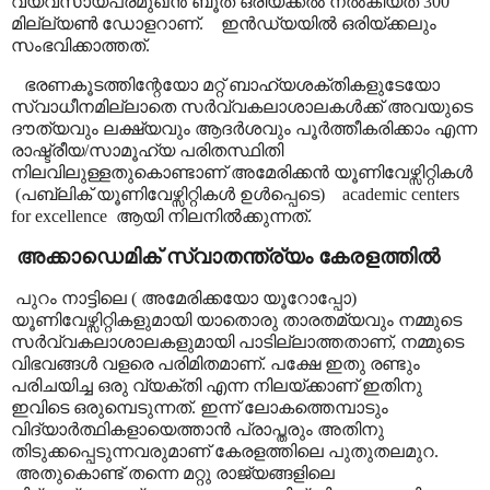
വ്യവസായപ്രമുഖൻ ബൂത് ഒരിയ്ക്കൽ നൽകിയത് 300
മില്ല്യൺ ഡോളറാണ്.
ഇൻഡ്യയിൽ ഒരിയ്ക്കലും
സംഭവിക്കാത്തത്.
ഭരണകൂടത്തിന്റേയോ മറ്റ് ബാഹ്യശക്തികളുടേയോ
സ്വാധീനമില്ലാതെ സർവ്വകലാശാലകൾക്ക് അവയുടെ
ദൗത്യവും ലക്ഷ്യവും ആദർശവും പൂർത്തീകരിക്കാം എന്ന
രാഷ്ട്രീയ/സാമൂഹ്യ പരിതസ്ഥിതി
നിലവിലുള്ളതുകൊണ്ടാണ് അമേരിക്കൻ യൂണിവേഴ്സിറ്റികൾ
(പബ്ലിക് യൂണിവേഴ്സിറ്റികൾ ഉൾപ്പെടെ)
academic centers
for excellence
ആയി നിലനിൽക്കുന്നത്.
അക്കാഡെമിക് സ്വാതന്ത്ര്യം കേരളത്തിൽ
പുറം നാട്ടിലെ ( അമേരിക്കയോ യൂറോപ്പോ)
യൂണിവേഴ്സിറ്റികളുമായി യാതൊരു താരതമ്യവും നമ്മുടെ
സർവ്വകലാശാലകളുമായി പാടില്ലാത്തതാണ്
,
നമ്മുടെ
വിഭവങ്ങൾ വളരെ പരിമിതമാണ്. പക്ഷേ ഇതു രണ്ടും
പരിചയിച്ച ഒരു വ്യക്തി എന്ന നിലയ്ക്കാണ് ഇതിനു
ഇവിടെ ഒരുമ്പെടുന്നത്.
ഇന്ന് ലോകത്തെമ്പാടും
വിദ്യാർത്ഥികളായെത്താൻ പ്രാപ്തരും അതിനു
തിടുക്കപ്പെടുന്നവരുമാണ് കേരളത്തിലെ പുതുതലമുറ.
അതുകൊണ്ട് തന്നെ മറ്റു രാജ്യങ്ങളിലെ