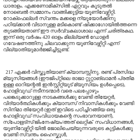
ധാരാളം. എക്കണോമിക്സിൽ ഏറ്റവും കൂടുതൽ
നോബെൽ സമ്മാനം വാങ്ങിക്കൂട്ടിയ യൂണിവേഴ്സിറ്റി.
റോക്ഫെല്ലർ സ്വന്തം മക്കളെ ന്യൂയോർക്കിനു
പഠിയ്ക്കാൻ വിടാനുള്ള മടികൊണ്ട് ഷിക്കാഗോയിൽത്തന്നെ
തുടങ്ങിയതാണ് ഈ സർവ്വകലാശാല എന്ന് ചരിത്രകഥ.
ഇന്ന് ഒരു വർഷം 420 ഓളം മില്ല്യൺ ഡോളർ
ഗവേഷണത്തിനു ചിലവാക്കുന്ന യൂണിവേഴ്സിറ്റി എന്ന്
വിഖ്യാതിയുമാർജ്ജിച്ചിട്ടുണ്ട്.
217 ഏക്കർ വിസ്തൃതിയാണ് ക്യാമ്പസ്സിനു. രണ്ട് പ്രസിദ്ധ
മ്യൂസിയങ്ങൾ (ഈജിപ്റ്റിലെ രാജാ റ്റുറ്റാങ്ഖാമൻ പ്രതിമ
ഉള്ള ഓറിയന്റൽ ഇൻസ്റ്റിറ്റ്യൂട് മ്യൂസിയം ഉൾപ്പെടെ)
,
ഹോളിവുഡ് നടീനടന്മാർ വരെ പലപ്പോഴും
പങ്കെടുക്കാറുള്ള നാടകങ്ങൾക്കു വേണ്ടി തിയേറ്റർ
,
വിദ്യാർത്ഥികൾക്കും ക്യാമ്പസ് നിവാസികൾക്കും വേണ്ടി
സിനിമാ തിയേറ്റർ (ഇത് ഇവിടെ പഠിച്ചിറങ്ങിയ ഒരു
ഹോളിവുഡ് സംവിധായകന്റെ സംഭാവനയാണ്)
,
സ്പോഋട്സ്/ജിംനേഷ്യം/അത് ലെറ്റിക്
സംവിധാനങ്ങൾ
,
യൂണിവേഴ്സിറ്റി യിൽ ജോലിചെയ്യുന്നവരുടെ കുട്ടികൾക്കു
വേണ്ടി സ്വന്തം ഹൈസ്കൂൾ
,