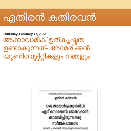
എതിരന്‍ കതിരവന്‍
Thursday, February 17, 2022
അക്കാഡമിക് ഉത്കൃഷ്ടത
ഉണ്ടാകുന്നത്- അമേരിക്കൻ
യൂണിവേഴ്സിറ്റികളും നമ്മളും