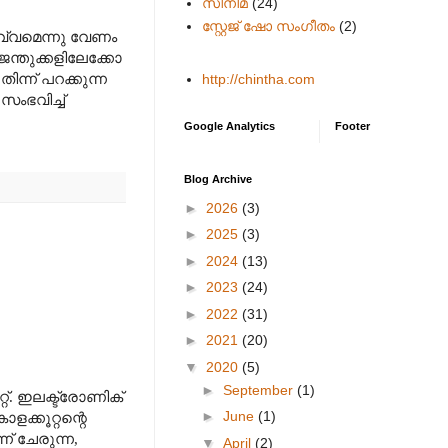
സിനിമ
(24)
സ്റ്റേജ് ഷോ സംഗീതം
(2)
്വമെന്നു വേണം
ന്തുക്കളിലേക്കോ
ന്ന് പറക്കുന്ന
http://chintha.com
ംഭവിച്ച്
Google Analytics
Footer
Blog Archive
►
2026
(3)
►
2025
(3)
►
2024
(13)
►
2023
(24)
►
2022
(31)
►
2021
(20)
▼
2020
(5)
►
September
(1)
്റ്. ഇലക്ട്രോണിക്
►
June
(1)
ക്കൂറ്റന്റെ
ന് ചേരുന്ന
,
▼
April
(2)