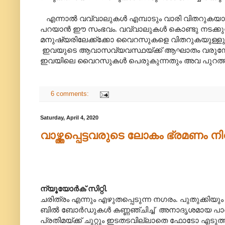
എന്നാൽ വവ്വാലുകൾ എമ്പാടും വാരി വിതറുകയാ
പറയാൻ ഈ സംഭവം. വവ്വാലുകൾ കൊണ്ടു നടക്കുന്ന 
മനുഷ്യരിലേക്ക്ക്കോ വൈറസുകളെ വിതറുകയുള്ളു. 
ഇവയുടെ ആവാസവ്യവസ്ഥയ്ക്ക് ആഘാതം വരുമ്പോഴാണ്
ഇവയിലെ വൈറസുകൾ പെരുകുന്നതും അവ പുറത്തു 
6 comments:
Saturday, April 4, 2020
വാഴ്ത്തപ്പെട്ടവരുടെ ലോകം ഭ്രമണം ന
ന്യൂയോർക് സിറ്റി.
ചരിത്രം എന്നും എഴുതപ്പെടുന്ന നഗരം.
പുതുക്കിയും 
ബിൽ ബോർഡുകൾ കണ്ണഞ്ചിച്ച്
അനാദൃശമായ പാർശ്വ
പ്രതിമയ്ക്ക് ചുറ്റും ഇടതടവില്ലാതെ ഫോടോ എടുത്ത്