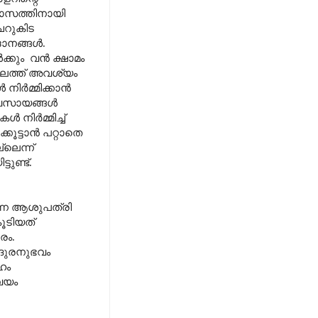
്വാസത്തിനായി
െറുകിട
ദാനങ്ങൾ.
്കും
വൻ ക്ഷാമം
ാലത്ത് അവശ്യം
 നിർമ്മിക്കാൻ
വ്യവസായങ്ങൾ
നിർമ്മിച്ച്
ൂട്ടാൻ പറ്റാതെ
്ലെന്ന്
ുണ്ട്.
ന്ന ആശുപത്രി
ൂടിയത്
രം.
 ദുരനുഭവം
ഹം
വയം