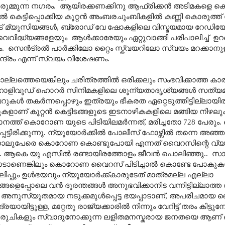
രുമ്മുന്ന നഗരം.
ആയിരക്കണക്കിനു ആഫ്രിക്കൻ അടിമകളെ കൊന്
 കെട്ടിപ്പൊക്കിയ കൂറ്റൻ അംബരചുംബികളിൽ കണ്ണി കൊരുത്ത്
് മ്യൂസിയങ്ങൾ
,
ബ്രോഡ് വേ ഷോകളിലെ വിസ്മയമായ റേഡിയോ സ
വിദ്ധ്യങ്ങളേയും
ആൾക്കാരേയും ഏറ്റുവാങ്ങി പരിപാലിച്ച്
ഉറങ
.
സെൻട്രൽ പാർക്കിലോ റ്റൈം സ്ക്വയറിലോ സ്വയം മറക്കാനു
േന്ദ്രം എന്ന് സ്വയം വിശേഷണം.
ല്ലത്തെയെങ്കിലും ചരിത്രത്തിൽ ഒരിക്കലും സംഭവിക്കാത്ത കാര്
ഹോളിവുഡ് ഹൊറർ സിനിമകളിലെ ശൂന്യതാദൃശ്യങ്ങൾ സത്യമാക
റുകൾ തകർന്നപ്പൊഴും ഇത്രയും ഭീകരത ഏറ്റെടുത്തിട്ടില്ലായി
്പുകളാണ് കൂറ്റൻ കെട്ടിടങ്ങളുടെ ഇടനാഴികകളിലെ മങ്ങിയ നിഴല
ാനത്ത് കൊറോണ യുടെ പിടിയിലമർന്നത്
,
മരിച്ചതോ 728 പേരും.
പെട്ടിരിക്കുന്നു. ന്യൂയോർക്കിൽ പോലീസ് ഫോഴ്സിൽ തന്നെ അഞ്
ൽ നാലുപേരെ കൊറോണ കൊണ്ടുപോയി എന്നത് വൈറസിന്റെ വ്യാ
.
ആകെ യു എസിൽ രണ്ടായിരത്തോളം ജീവൻ പൊലിഞ്ഞു..
സാ
 നാടാണെങ്കിലും കൊറോണ വൈറസ് പിടിച്ചാൽ കൊണ്ടേ പോകുകയ
ങലിപ്പും ഉൾഭയവും ന്യൂയോർക്ക്കാരുടേത് മാത്രമല്ല എല്ലാ
യങ്ങളെപ്പോലെ വൻ ദുരന്തങ്ങൾ അനുഭവിക്കാനിട വന്നിട്ടില്ലാത്
 അനുസ്യൂതമായ നടുക്കമുൾപ്പെട്ട ഭയപ്പാടാണ്
,
അപരിചമായ 
രയായിട്ടുള്ള
,
മറ്റേതു രാജ്യക്കാരിൽ നിന്നും വേറിട്ട് തരം കിട്ട
 രുചികളും സ്വാദുനോക്കുന്ന ലളിതമനസ്കരായ ജനതയെ ആണ് 