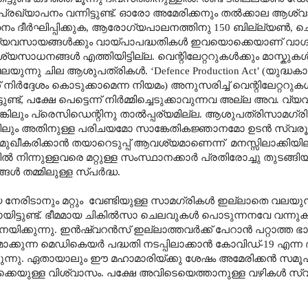
ി പ്രഖ്യാപനം വന്നിട്ടുണ്ട്. ഓരോ അമേരിക്കനും തൽക്കാല ആശ
ം ദീർഘിപ്പിക്കുക
,
ആരോഗ്യപാലനത്തിനു 150 ബില്ല്യൺ
,
ച
വ്യവസായങ്ങൾക്കും വായ്പാപദ്ധതികൾ ഇവയൊക്കെയാണ് വാഗ്
ധനങ്ങൾ എത്തിയിട്ടില്ല. വെന്റിലേറ്ററുകൾക്കും മാസ്കുകൾക
 വലയുന്നു ചില ആശുപത്രികൾ.
‘Defence Production Act’ (
യുദ്ധക
 നിർദ്ദേശം കൊടുക്കാമെന്ന നിയമം) അനുസരിച്ച് വെന്റിലേറ്ററുകൾ
ണ്ട്
,
പക്ഷേ പെട്ടെന്ന് നിർമ്മിച്ചെടുക്കാവുന്നവ അല്ല അവ. 
ിലും പ്രെസിഡെന്റിനു താൽപ്പര്യമില്ല. ആശുപത്രിസാമഗ്രികൾ 
ങ്കിലും അതിനുള്ള പരിചയമോ സാങ്കേതികജ്ഞാനമോ ഉടൻ സ്വരൂക്ക
ുഖീകരിക്കാൻ തയാറെടുപ്പ് ആവശ്യമാണെന്ന്
മനസ്സിലാക്കിയില
നിന്നുള്ളവരെ മറ്റുള്ള സംസ്ഥാനക്കാർ പ്രതിരോച്ചു തുടങ്ങിയിട്ട
ങൾ തമ്മിലുള്ള സ്പർദ്ധ.
നേരിടാനും മറ്റും
വേണ്ടിയുള്ള സാമഗ്രികൾ ഇല്ലാതെ വലയു
ട്ടുണ്ട്. ഭീമമായ ചികിൽസാ ചെലവുകൾ പൊടുന്നനവേ വന്നുക
 നയിക്കുന്നു. ഇൻഷ്വറൻസ് ഇല്ലാത്തവർക്ക് പേറാൻ പറ്റാത്ത ഭാ
കുന്ന മെഡികെയർ പദ്ധതി നടപ്പിലാക്കാൻ കോവിഡ്-19 എന്ന
ക്കുന്നു. ഏതായാലും ഈ മഹാമാരിയ്ക്കു ശേഷം അമേരിക്കൻ സമൂ
്കെയുള്ള വിശ്വാസം. പക്ഷേ അവിടെയെത്താനുള്ള വഴികൾ സ്