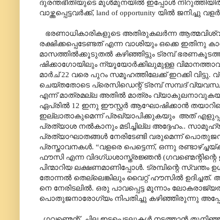
ദുരന്തഭീതിയുടെ മുൾമുനയിൽ ഇപ്പോൾ നിറുത്തിയ
വാഴ്ത്തപ്പെട്ടവർക്ക്
, land of opportunity
യിൽ ജനിച്ചു വളർന
ഭരണാധികാരികളുടെ അതിരുകലർന്ന ആത്മവിശ്വ
രക്ഷിക്കപ്പെടേണ്ടത് എന്ന വാശിയും ഒക്കെ ഇതിനു കാര
മാസത്തിൽക്കൂടുതൽ കഴിഞ്ഞിട്ടും ട്രമ്പ് ഭരണക
ഷിക്കാഗോയിലും ന്യൂയോർക്കിലുമുള്ള വിമാനത്താ
മാർച് 22 വരെ പുറം സമൂഹത്തിലേക്ക് ഇറക്കി വിട
ചെയ്തതോടെ പ്രെസിഡെന്റ് ട്രമ്പ് സമ്പദ് വ്യ
എന്ന് മാത്രമല്ല അതിൽ മാത്രം വ്യാകുലനാവുകയ
ഏപ്രിൽ 12 ഇനു ഈസ്റ്റർ ആഘോഷിക്കാൻ തയാറിക
ഇല്ലാതാകുമെന്ന് പ്രഖ്യാപിക്കുകയും
അത് എളുപ്പ
പ്രത്യാശ നൽകാനും മടിച്ചില്ല അദ്ദേഹം.. സാമ
പ്രത്യാഘാതങ്ങൾ നേരിടേണ്ടി വരുമെന്ന് പൊതു
പ്രസ്താവനകൾ.
“
വളരെ പെട്ടെന്ന്
,
ഒന്നു രണ്ടാഴ്ച്ചയ്
ഫൗസി എന്ന വിദഗ്ധശാസ്ത്രജ്ഞൻ (ഗവണ്മെന്റിന്റെ ഉപ
പിന്മാറിയ ലക്ഷണമാണിപ്പോൾ. ട്രമ്പിന്റെ സ്വന്
തോന്നൽ തെല്ലെങ്കിലും വൈറ്റ് ഹൗസിൽ ഉദിച്ചത്. 
നെ നേരിടലിൽ. ഒരു പാവപ്പെട്ട മൂന്നാം ലോകരാജ്യത
പൊതുജനാരോഗ്യം നിപതിച്ചു കഴിഞ്ഞിരുന്നു അപ്പോ
ഗവണ്മെന്റ്
ചില ഇടപെടലുകൾ നടത്താൻ തുനിഞ്ഞിട്ടു