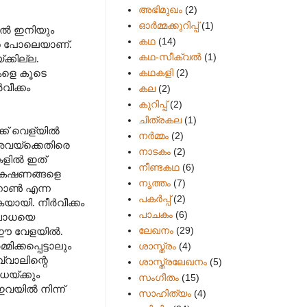
അഭിമുഖം
(2)
ഓർമ്മക്കുറിപ്പ്
(1)
ിൽ ഇനിയും
കഥ
(14)
്റെ പോലെയാണ്.
കഥ-സീക്വല്‍
(1)
്കില്ല.
കഥകളി
(2)
കളെ കൂടെ
വീക്കം
കല
(2)
കുറിപ്പ്
(2)
ചിത്രകല
(1)
ക് വെള്യിൽ
നർമ്മം
(2)
അവയ്ക്കെതിരെ
നാടകം
(2)
ുകളിൽ ഇത്
നീണ്ടകഥ
(6)
ൻ കഷണങ്ങളെ
നൃത്തം
(7)
െറോൺ എന്ന
പകര്‍പ്പ്
(2)
യായി. നീർവീക്കം
പാചകം
(6)
ുബാധയെ
ലേഖനം
(29)
് ഈ വേളയിൽ.
ക്കപ്പെട്ടാലും
ശാസ്ത്രം
(4)
വാലിന്റെ
ശാസ്ത്രലേഖനം
(5)
്ക്കും
സംഗീതം
(15)
ഇവയിൽ നിന്ന്
സാഹിത്യം
(4)