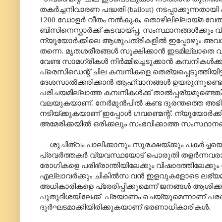
തകർച്ചനിവാരണ പദ്ധതി (
bailout)
നടപ്പാക്കുന്നതായ
1200 ഡോളർ വീതം നൽകുക
,
തൊഴിലില്ലായ്മ വേതന
ബിസിനെസ്കാർക്ക് കടവായ്പ്പ
,
സംസ്ഥാനങ്ങൾക്കും 
ന്യൂയോർക്കിലെ ആശുപത്രികളിൽ ഇപ്പോഴും അവശ്യസാ
തന്നെ. മൃതശരീരങ്ങൾ സൂക്ഷിക്കാൻ ഇടമില്ലാതെ
വേണ്ട സാമഗ്രികൾ നിർമ്മിച്ചെടുക്കാൻ കമ്പനികൾക്ക്
പ്രെസിഡെന്റ് ചില കമ്പനികളെ തെര്യപ്പെടുത്തിയിട്ടു
ദേശസാൽക്കരിക്കാൻ ആഹ്വാനങ്ങൾ ഉയരുന്നുണ്ടെങ്ക
പരിചയമില്ലാത്ത കമ്പനികൾക്ക് താൽപ്പര്യമുണ്ടെ
വലയുകയാണ്. നേർമുൻപിൽ കണ്ട ദുരന്തത്തെ അഭിമ
നടിയ്ക്കുകയാണ് ഇപ്പോൾ ഗവണ്മെന്റ്. ന്യൂയോർക്കിൽ 
അമേരിക്കയിൽ ഒരിക്കലും സംഭവിക്കാത്ത സംസ്ഥാനങ്
ശുചിത്വം പാലിക്കാനും സുരക്ഷയ്ക്കും പകർച്ചയെ 
പ്രവർത്തകർ വ്യവസ്ഥയോട് പൊരുതി തളർന്നവരായി
രോഗികളെ പരിഭ്രാന്തിയിലേക്കും വിഷാദത്തിലേക്കും
എല്ലാവർക്കും ചികിൽസ വൻ ഇളവുകളോടെ ലഭ്യമാക്
അധികാരികളെ പ്രേരിപ്പിക്കുമെന്ന് ജനങ്ങൾ ആശി
പുതുദിശയിലേക്ക്
പ്രയാണം ചെയ്യുമെന്നാണ് പരക
ദുർഘടമാക്കിയിരിക്കുകയാണ് ഭരണാധികാരികൾ.