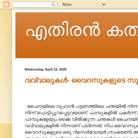
എതിരന്‍ കത
Wednesday, April 15, 2020
വവ്വാലുകൾ- വൈറസുകളുടെ സുഖ
ചൈനയിലെ വുഹാൻ പട്ടണത്തിലെ ചന്തയിൽ നിന്ന
നിന്ന് പൊട്ടിപ്പുറപ്പെട്ടവയാണ്. പാമ്പുകളിൽ പക
പാമ്പുകളേയും ഒക്കെ വിൽക്കുന്ന ചന്തകൾ ചൈന
വവ്വാലുകളിൽ നിന്നാണ് പടർന്നത്. നിപ വൈറസുകൾ 
വൈറസുകളുടെ ഒരു റിസെർവോയർ (സംഭരണി) ആയ