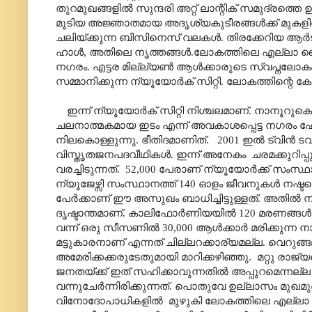
തുറമുഖങ്ങളിൽ സുന്ദരി അറ്റ് ലാന്റിക് സമുദ്രത്തെ ഉ
മൂടിയ അജ്ഞാതമായ അദൃശ്യകുടീരങ്ങൾക്ക് മുകളിൽ
ചലിയ്ക്കുന്ന ബിസിനെസ് വലകൾ. തിരക്കേറിയ ആർട
ഹാൾ
,
അതിലെ നൃത്തങ്ങൾ.ലോകത്തിലെ എല്ലാ വൈ
നഗരം. എട്ടര മില്ല്യൺ ആൾക്കാരുടെ സ്വപ്നലോകം
സമ്മാനിക്കുന്ന ന്യൂയോർക് സിറ്റി. ലോകത്തിന്റെ ക
ഇന്ന് ന്യൂയോർക് സിറ്റി നിശ്ചലമാണ്. നാനൂറുകൊ
ചലനാത്മകമായ ഇടം എന്ന് അവകാശപ്പെട്ട നഗരം 
നിലകൊള്ളുന്നു. ഭീതിദമാണിത്.
2001 ഇൽ ട്വിൻ ടവ
വിസ്തൃതജനപദവീഥികൾ. ഇന്ന് അനേകം
ചരമക്കുറിപ
വരച്ചിടുന്നത്.
52
,000
പേരാണ് ന്യൂയോർക്ക് സംസ്ഥ
ന്യൂജേഴ്സി സംസ്ഥാനത്ത് 140 ഓളം ജീവനുകൾ നഷ്ടപ്
പേർക്കാണ് ഈ അസുഖം ബാധിച്ചിട്ടുള്ളത്. അതി
ദൃഷ്ടാന്തമാണ്. കാലിഫോർണിയയിൽ 1
2
0 മരണങ്ങൾ
വന്ന് ഒരു സീസണിൽ 30
,000
ആൾക്കാർ മരിക്കുന്ന
മട്ടുകാരനാണ് എന്നത് ചില്ലറക്കാര്യമല്ല. വെറുങ്
അമേരിക്കക്കരുടേതുമായി മാറിക്കഴിഞ്ഞു.
മറ്റു രാജ്
ജനതയ്ക്ക് ഇത് സഹിക്കാവുന്നതിൽ അപ്പുറമെന്നല്ല
വന്നുചേർന്നിരിക്കുന്നത്
.
പൊതുവേ ഉല്ലാസം മുഖമുദ്
വിനോദോപാധികളിൽ
മുഴുകി ലോകത്തിലെ എല്ലാ