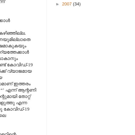
്ന്
►
2007
(34)
്കാൾ
കഴിഞ്ഞില്ല.
ധനയുമില്ലാതെ
ക്ഷമാകുകയും
്യത്തേക്കാൾ
 പോകാനും
്ട് കോവിഡ്-19
ൾക്ക് വ്യാജമായ
യ
്ധമാണ് ഇത്തരം
ല
“’
എന്ന് ആന്റണി
റുമായി തോറ്റ്
ളുത്തു എന്ന
നു കോവിഡ്-19
ിലെ
ളറിന്റെ