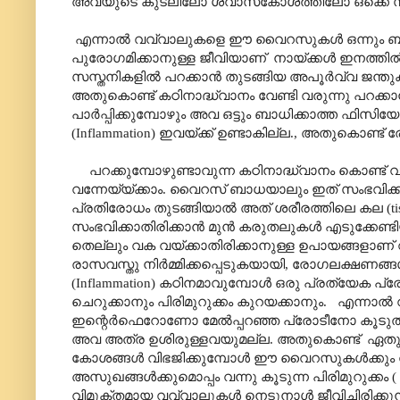
അവയുടെ കുടലിലോ ശ്വാസകോശത്തിലോ ഒക്ക
എന്നാൽ വവ്വാലുകളെ ഈ വൈറസുകൾ ഒന്നും ബാധ
പുരോഗമിക്കാനുള്ള ജീവിയാണ്
നായ്ക്കൾ ഇനത്തിൽ
സസ്തനികളിൽ പറക്കാൻ തുടങ്ങിയ അപൂർവ്വ ജന്തുക
അതുകൊണ്ട് കഠിനാദ്ധ്വാനം വേണ്ടി വരുന്നു പറ
പാർപ്പിക്കുമ്പോഴും അവ ഒട്ടും ബാധിക്കാത്ത ഫി
(
Inflammation
) ഇവയ്ക്ക് ഉണ്ടാകില്ല.
,
അതുകൊണ്ട് രോഗ
പറക്കുമ്പോഴുണ്ടാവുന്ന കഠിനാദ്ധ്വാനം കൊണ
വന്നേയ്യ്ക്കാം. വൈറസ് ബാധയാലും ഇത് സംഭവി
പ്രതിരോധം തുടങ്ങിയാൽ അത് ശരീരത്തിലെ കല (
t
സംഭവിക്കാതിരിക്കാൻ മുൻ കരുതലുകൾ എടുക്കേണ്
തെല്ലും വക വയ്ക്കാതിരിക്കാനുള്ള ഉപായങ്ങളാണ്
രാസവസ്തു നിർമ്മിക്കപ്പെടുകയായി
,
രോഗലക്ഷണങ്ങൾ 
(
Inflammation
) കഠിനമാവുമ്പോൾ ഒരു പ്രത്യേക പ്രോട
ചെറുക്കാനും പിരിമുറുക്കം കുറയക്കാനും.
എന്നാൽ 
ഇന്റെർഫെറോണോ മേൽപ്പറഞ്ഞ പ്രോടീനോ കൂടുതൽ നി
അവ അത്ര ഉശിരുള്ളവയുമല്ല. അതുകൊണ്ട്
ഏതു 
കോശങ്ങൾ വിഭജിക്കുമ്പോൾ ഈ വൈറസുകൾക്കും വി
അസുഖങ്ങൾക്കുമൊപ്പം വന്നു കൂടുന്ന പിരിമുറുക്കം (
വിമുക്തമായ വവ്വാലുകൾ നെടുനാൾ ജീവിച്ചിരിക്കുന