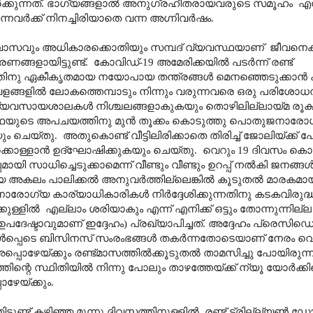
ിർക്കുന്നത്. ഭാഗ്യങ്ങളാൽ അനുഗ്രഹീതരായവരുടെ സമൂഹം
എന
്നവർക്ക് നിനച്ചിരിയാതെ വന്ന അഗ്നിവർഷം.
ാസവും അധികാരക്കൊതിയും സമ്പദ് വ്യവസ്ഥയാണ്
ജീവനെക
ണങ്ങളായിട്ടുണ്ട്.
കോവിഡ്-19 അമേരിക്കയിൽ പടർന്ന് രണ്ട്
ൂടത്തിനു ഏകീകൃതമായ നയോപായ തന്ത്രങ്ങൾ മെനഞ്ഞെടുക്കാൻ 
വളങ്ങളിൽ ലോകത്തെമ്പാടും നിന്നും വരുന്നവരെ ഒരു പരിശോ
്ടു. വ്യവസായശാലകൾ നിശ്ചലങ്ങളാകുകയും തൊഴിലില്ലായ്മ രൂ
വസ്ഥയുടെ അപചയത്തിനു മുൻ തൂക്കം കൊടുത്തു പൊതുജനാരോഗ
ും ചെയ്തു.
അതുകൊണ്ട് വീട്ടിലിരിക്കാതെ തിരിച്ച് ജോലിയ്ക്ക്
്കൊള്ളാൻ ഉദ്ഘോഷിക്കുകയും ചെയ്തു.
വെറും 19 ദിവസം കൊണ
മായി സാധിച്ചെടുക്കാമെന്ന് വീണ്ടും വീണ്ടും ഉറപ്പ് നൽകി ജനങ്ങ
ൂഹ്യ അകലം പാലിക്കൽ അനുവർത്തില്ലെങ്കിൽ കൂടുതൽ മാരകമാ
ജനാരോഗ്യ
കാര്യാധികാരികൾ നിർദ്ദേശിക്കുന്നതിനു കടകവിരുദ
ക്കുള്ളിൽ
എല്ലാം ശരിയാകും എന്ന് എനിക്ക് ഒട്ടും തോന്നുന്നില്
ദേഷ്ടാവുമാണ് ഇദ്ദേഹം) പ്രഖ്യാപിച്ചത്. അദ്ദേഹം പ്രെസിഡെന്
തം ഉൾപ്പെടെ ബിസിനസ് സംരംഭങ്ങൾ തകർന്നതോടെയാണ് നേരം വെ
അപ്പൊഴേയ്ക്കും രണ്ട്മാസത്തിൽക്കൂടുതൽ താമസിച്ചു പോയിരുന്
്തിന്റെ സ്ഥിതിയിൽ നിന്നു പോലും താഴത്തേയ്ക്ക് ന്യൂ യോർക്ക
ഴേയ്ക്കും.
ണ്ട് കഴിഞ്ഞ മൂന്നു ദിവസത്തിനുള്ളിൽ. രണ്ട് ട്രില്ല്യൺ ഡോ