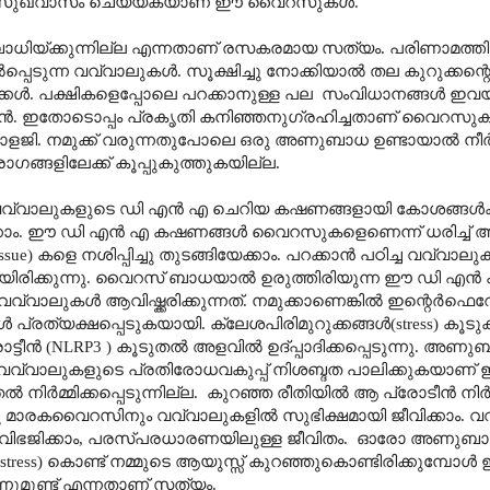
െ സുഖവാസം ചെയ്യ്കയാണ് ഈ വൈറസുകൾ.
ിയ്ക്കുന്നില്ല എന്നതാണ് രസകരമായ സത്യം. പരിണാമത്ത
പ്പെടുന്ന വവ്വാലുകൾ. സൂക്ഷിച്ചു നോക്കിയാൽ തല കുറുക്കന
്കൾ. പക്ഷികളെപ്പോലെ പറക്കാനുള്ള പല
സംവിധാനങ്ങൾ ഇവയ്ക
ക്കാൻ. ഇതോടൊപ്പം പ്രകൃതി കനിഞ്ഞനുഗ്രഹിച്ചതാണ് വൈറസു
സിയോളജി. നമുക്ക് വരുന്നതുപോലെ ഒരു അണുബാധ ഉണ്ടായാൽ നീർ
ങ്ങളിലേക്ക് കൂപ്പുകുത്തുകയില്ല.
്ട് വവ്വാലുകളുടെ ഡി എൻ എ ചെറിയ കഷണങ്ങളായി കോശങ്ങൾക്
ക്കാം. ഈ ഡി എൻ എ കഷണങ്ങൾ വൈറസുകളെണെന്ന് ധരിച്ച് 
issue
) കളെ നശിപ്പിച്ചു തുടങ്ങിയേക്കാം. പറക്കാൻ പഠിച്ച വവ്വാല
ടിയിരിക്കുന്നു. വൈറസ് ബാധയാൽ ഉരുത്തിരിയുന്ന ഈ ഡി എ
 വവ്വാലുകൾ ആവിഷ്ക്കരിക്കുന്നത്. നമുക്കാണെങ്കിൽ ഇന്റെർഫ
പ്രത്യക്ഷപ്പെടുകയായി.
ക്ലേശപിരിമുറുക്കങ്ങൾ
(stress)
കൂടുക
്ടീൻ (
NLRP3
) കൂടുതൽ അളവിൽ ഉദ്പ്പാദിക്കപ്പെടുന്നു. അണ
വവ്വാലുകളുടെ പ്രതിരോധവകുപ്പ് നിശബ്ദത പാലിക്കുകയാണ
ർമ്മിക്കപ്പെടുന്നില്ല.
കുറഞ്ഞ രീതിയിൽ ആ പ്രോടീൻ നിർമ്മി
മാരകവൈറസിനും വവ്വാലുകളിൽ സുഭിക്ഷമായി ജീവിക്കാം. വവ്
ഭജിക്കാം
,
പരസ്പരധാരണയിലുള്ള ജീവിതം.
ഓരോ അണുബാധയ
stress
) കൊണ്ട് നമ്മുടെ ആയുസ്സ് കുറഞ്ഞുകൊണ്ടിരിക്കുമ്പോൾ 
്നുമുണ്ട് എന്നതാണ് സത്യം.