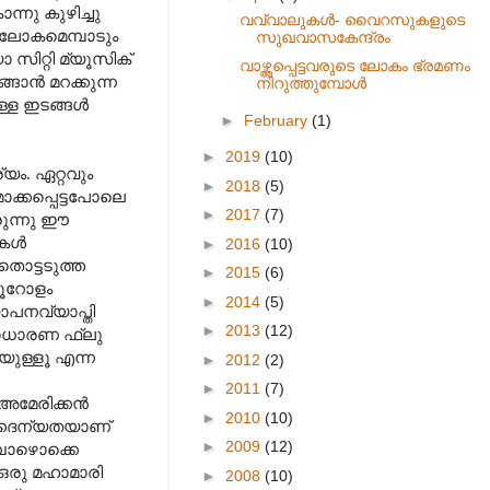
നു കുഴിച്ചു
വവ്വാലുകൾ- വൈറസുകളുടെ
 ലോകമെമ്പാടും
സുഖവാസകേന്ദ്രം
ിറ്റി മ്യൂസിക്
വാഴ്ത്തപ്പെട്ടവരുടെ ലോകം ഭ്രമണം
്ങാൻ മറക്കുന്ന
നിറുത്തുമ്പോൾ
ള്ള ഇടങ്ങൾ
►
February
(1)
►
2019
(10)
യം. ഏറ്റവും
►
2018
(5)
്കപ്പെട്ടപോലെ
►
2017
(7)
രുന്നു ഈ
ുകൾ
►
2016
(10)
 തൊട്ടടുത്ത
►
2015
(6)
ഞൂറോളം
►
2014
(5)
പനവ്യാപ്തി
►
2013
(12)
ധാരണ ഫ്ലു
ുള്ളൂ എന്ന
►
2012
(2)
►
2011
(7)
ത അമേരിക്കൻ
►
2010
(10)
ദൈന്യതയാണ്
►
2009
(12)
ുമ്പോഴൊക്കെ
ഒരു മഹാമാരി
►
2008
(10)