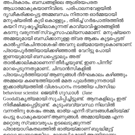
അപ്രകാരം. ബന്ധങ്ങളിലെ ആശ്രയപരത
ആധാരമാകുകയാണിവിടെ.
പരിപാലനവേളയിൽ
ദൃഢീകരിക്കപ്പെട്ട അമ്മബന്ധം നിതാന്ത ഓർമ്മയായി
മനുഷ്യരിൽ കുടി കൊള്ളും
,
തിരിച്ച് ഗർഭപാത്രത്തിൽ
കയറി സുഷുപ്തിയിലാകുന്നത് കാവ്യാവിഷ്ക്കാരങ്ങളിൽ
കടന്നു വരുന്നത് സ്വപ്നസാഫല്യസമമാണ്.
മനുഷ്യനെ
അമ്മയുമായി ബന്ധിക്കാനുള്ള ത്വര ആക്കം കൂട്ടപ്പെട്ടത്
കാൽപ്പനികചിന്താശേഷി അവനു ലഭ്യമായതുകൊണ്ടാണ്.
പ്രായപൂർത്തിയായിക്കഴിഞ്ഞാൽ
വേറിട്ടു പോയി
ഇണയുമായി ബന്ധപ്പെട്ടാലും അത്
താൽക്കാലികമാണെന്ന് തീർച്ചയുണ്ട്
,
ഇണ പിന്നീട്
മാറപ്പെടുന്നതുമാണ്.. ചിമ്പാൻസികളിൽ
പ്രായപൂർത്തിയായ് ആണുങ്ങൾ ദീർഘകാലം കഴിഞ്ഞും
അമ്മയെ കണ്ടെത്തിയാൽ മമത പുലർത്തുന്നതായി
ഇക്കാര്യ്യത്തിൽ വിശദപഠനം നടത്തിയ പ്രസിദ്ധ
behaviour scientist
ജെയ്ൻ ഗുഡാൾ
(
Jane
Goodall)
കൃത്യമായി സൂചിപ്പിച്ചിട്ടുണ്ട്.
ആനകളിലും ഇത്
നിരീക്ഷിക്കപ്പെട്ടിടുണ്ട്.
കുടുംബവ്യവസ്ഥ നിലവിൽ
വന്നതിനു ശേഷം അമ്മ
,
ഭാര്യ എന്നീ ദ്വന്ദങ്ങൾക്കിടയ്ക്ക്
പെട്ടു പോകുകയാണ് ആണുങ്ങൾ. അമ്മായിയമ്മ എന്ന
മറ്റൊരു സ്വഭാവരൂപം ഉടലെടുക്കുന്നത്
പ്രായോഗികതലത്തിൽ ഭാര്യയ്ക്കാണ് ബുദ്ധിമുട്ട്
ഉളവാക്കുന്നതെങ്കിലും മാനസികമായി ആണിനാണു