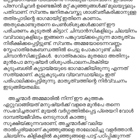
പ്രസവിച്ചവർ ഉണ്ടെങ്കിൽ മറ്റ് കുഞ്ഞുങ്ങൾക്ക് മുലയൂട്ടലും
പതിവാണ്
.
സ്വന്തം ജനിതകവസ്തു ശാശ്വതീകരിക്കാനുള്ള
തത്രപ്പാടിന്റെ ഭാഗമായിട്ട് ഇതിനെ കാണാം.
അതുകൊണ്ടുതന്നെ പെൺശിശുക്കൾക്കാണ് ഈ
പരിചരണം കൂടുതൽ കിട്ടാറ്. ചിമ്പാൻസികളിലും ചിലയിനം
വവ്വാലുകളിലും ഇങ്ങനെ പങ്കുവയ്ക്കപ്പെടുന്ന മാതൃത്വം
നിരീക്ഷിക്കപ്പെട്ടിട്ടുണ്ട്. സ്വന്തം അമ്മയോടെന്നവണ്ണം
സ്നേഹാതിരേകബന്ധത്തിൽ പെട്ടു പോകാറുണ്ട് ചില
ചിമ്പാൻസിക്കുട്ടികൾ.
ഗോത്രകാലം മുതലോ അതിനും
മുൻപോ മനുഷ്യർ ശിശുപരിപാലനപ്രക്രിയ
കുടുംബശ്രീ കൂട്ടായ്മയുടെ ഭാഗമാക്കിയിരുന്നു എന്നത്
സത്യമാണ്. കൂട്ടുകുടുംബ വ്യവസ്ഥയിലും ഇത്
പരിപാലിക്കപ്പെട്ടിരുന്നു. മാതൃത്വത്തിന്റെ നിർവ്വചനം
ഇടുങ്ങിയതല്ല.
അച്ഛന്മാർ അമ്മമാരിൽ നിന്ന് ഈ കുത്തക
ഏറ്റുവാങ്ങിയത് മനുഷ്യർക്ക് വളരെ മുൻപേ തന്നെ
സംഭവിച്ചതാണ്. മുയൽ വർഗ്ഗത്തിൽപ്പെട്ട പ്രെയറി വോൾ
ദാമ്പത്യജീവിതം നെടുനാൾ കാത്തു
സൂക്ഷിയ്ക്കുന്നവരാണ്
,
അച്ഛന്മാർക്ക് വലിയ
താൽപ്പര്യമാണ് കുഞ്ഞുങ്ങളെ താലോലിച്ചു വളർത്താൻ.
ചിലയിനം കിളികളിൽ കുഞ്ഞുങ്ങളെ പാട്ട് പഠിപ്പിക്കുന്നത്