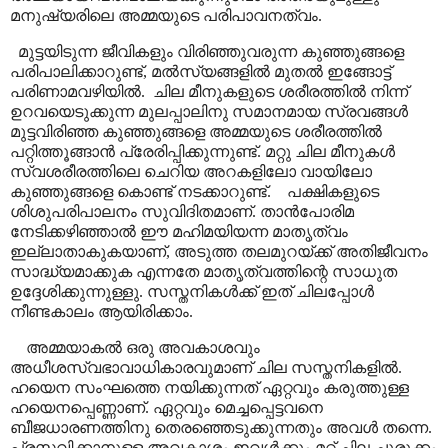
മനുഷ്യരിലെ അമ്മയുടെ പരിപാവനത്വം.
മുട്ടയിടുന്ന ജീവികളും വിരിഞ്ഞുവരുന്ന കുഞ്ഞുങ്ങളെ
പരിപാലിക്കാറുണ്ട്
,
മൽസ്യങ്ങളിൽ മുതൽ ഇങ്ങോട്ട്
പരിണാമവഴിയിൽ.
ചില മീനുകളുടെ ശരീരത്തിൽ നിന്ന്
ഉറവയെടുക്കുന്ന മുലപ്പാലിനു സമാനമായ സ്രവങ്ങൾ
മുട്ടവിരിഞ്ഞ കുഞ്ഞുങ്ങളെ അമ്മയുടെ ശരീരത്തിൽ
പറ്റിത്തൂങ്ങാൻ പ്രേരിപ്പിക്കുന്നുണ്ട്. മറ്റു ചില മീനുകൾ
സ്വശരീരത്തിലെ ചെറിയ അറകളിലോ വായിലോ
കുഞ്ഞുങ്ങളെ കൊണ്ട് നടക്കാറുണ്ട്.
പക്ഷികളുടെ
ശിശുപരിപാലനം സുവിദിതമാണ്. താൻപോരിമ
നേടിക്കഴിഞ്ഞാൽ ഈ മഹിമയിയന്ന മാതൃത്വം
ഇല്ലാതാകുകയാണ്
,
അടുത്ത തലമുറയ്ക്ക് അതിജീവനം
സാദ്ധ്യമാക്കുക എന്നതേ മാതൃത്വത്തിന്റെ സാധുത
ഉദ്ദേശിക്കുന്നുള്ളു. സസ്തനികൾക്ക് ഇത് ചിലപ്പോൾ
നീണ്ടകാലം ആയിരിക്കാം.
അമ്മയാകൽ ഒരു അവകാശവും
അധീശസ്വഭാവാധികാരവുമാണ് ചില സസ്തനികളിൽ.
ഹയെന സംഘത്തെ നയിക്കുന്നത് ഏറ്റവും കരുത്തുള്ള
ഹയെനപ്പെണ്ണാണ്. ഏറ്റവും മെച്ചപ്പെട്ടവനെ
ബീജധാരണത്തിനു തെരഞ്ഞെടുക്കുന്നതും അവൾ തന്നെ.
പ്രസവിക്കാനുള്ള അവകാശം ഇവൾക്കും മറ്റ് ചില ചുരുക്കം