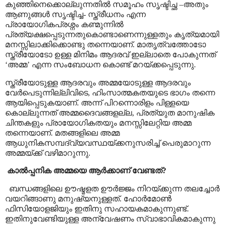
കുഞ്ഞിനെക്കൊല്ലുന്നതിൽ സമൂഹം സൃഷ്ടിച്ഛ
–
അതും
ആണുങ്ങൾ സൃഷ്ടിച്ച- സ്ത്രീധനം എന്ന
പ്രായോഗികപ്രശ്നം കണ്മുന്നിൽ
പ്രത്യക്ഷപ്പെടുന്നതുകൊണ്ടാണെന്നുള്ളതും കൃത്യമായി
മനസ്സിലാക്കിക്കൊണ്ടു തന്നെയാണ്. മാതൃത്വത്തോടോ
സ്ത്രീയോടോ ഉള്ള മിനിമം ആദരവ് ഇല്ലാതെ പോകുന്നത്
‘
അമ്മ
’
എന്ന സംബോധന കൊണ്ട് മറയ്ക്കപ്പെടുന്നു.
സ്ത്രീയോടുള്ള ആദരവും അമ്മയോടുള്ള ആദരവും
വേർപെടുന്നില്ലിവിടെ
,
ഹിംസാത്മകതയുടെ ഭാഗം തന്നെ
ആയിപ്പെടുകയാണ്. അന്ന് പിറന്നൊരിളം പിള്ളയെ
കൊല്ലുന്നത് അമ്മദൈവങ്ങളല്ല
,
പ്രത്യുത മാനുഷിക
ചിന്തകളും പ്രായോഗികതയും മനസ്സിലേറ്റിയ അമ്മ
തന്നെയാണ്. മതങ്ങളിലെ അമ്മ
ആധുനികസമ്പദ്വ്യവസ്ഥയ്ക്കനുസരിച്ച് പെരുമാറുന്ന
അമ്മയ്ക്ക് വഴിമാറുന്നു.
കാൽപ്പനിക അമ്മയെ ആർക്കാണ് വേണ്ടത്?
ബന്ധങ്ങളിലെ ഊഷ്മളത ഊർജ്ജം നിറയ്ക്കുന്ന തലച്ചോർ
വയറിങ്ങാണു മനുഷ്യനുള്ളത്. ഹോർമോൺ
ഫിസിയോളജിയും ഇതിനു സഹായകമാകുന്നുണ്ട്.
ഇതിനുവേണ്ടിയുള്ള അന്വേഷണം സ്വാഭാവികമാകുന്നു