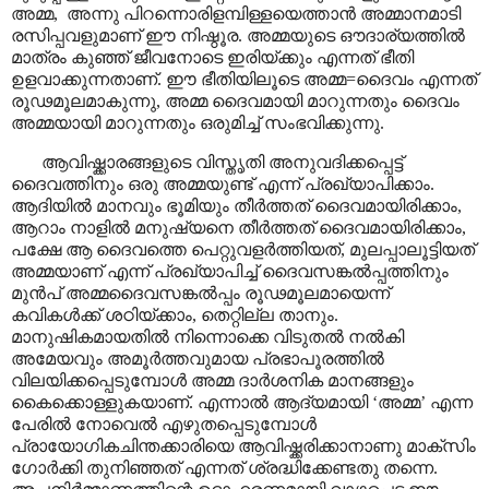
അമ്മ,
അന്നു പിറന്നൊരിളമ്പിള്ളയെത്താൻ അമ്മാനമാടി
രസിപ്പവളുമാണ് ഈ നിഷ്ഠൂര. അമ്മയുടെ ഔദാര്യത്തിൽ
മാത്രം കുഞ്ഞ് ജീവനോടെ ഇരിയ്ക്കും എന്നത് ഭീതി
ഉളവാക്കുന്നതാണ്. ഈ ഭീതിയിലൂടെ അമ്മ=ദൈവം എന്നത്
രൂഢമൂലമാകുന്നു, അമ്മ ദൈവമായി മാറുന്നതും ദൈവം
അമ്മയായി മാറുന്നതും ഒരുമിച്ച് സംഭവിക്കുന്നു.
ആവിഷ്ക്കാരങ്ങളുടെ വിസ്തൃതി അനുവദിക്കപ്പെട്ട്
ദൈവത്തിനും ഒരു അമ്മയുണ്ട് എന്ന് പ്രഖ്യാപിക്കാം.
ആദിയിൽ മാനവും ഭൂമിയും തീർത്തത് ദൈവമായിരിക്കാം,
ആറാം നാളിൽ മനുഷ്യനെ തീർത്തത് ദൈവമായിരിക്കാം,
പക്ഷേ ആ ദൈവത്തെ പെറ്റുവളർത്തിയത്, മുലപ്പാലൂട്ടിയത്
അമ്മയാണ് എന്ന് പ്രഖ്യാപിച്ച് ദൈവസങ്കൽപ്പത്തിനും
മുൻപ് അമ്മദൈവസങ്കൽപ്പം രൂഢമൂലമായെന്ന്
കവികൾക്ക് ശഠിയ്ക്കാം, തെറ്റില്ല താനും.
മാനുഷികമായതിൽ നിന്നൊക്കെ വിടുതൽ നൽകി
അമേയവും അമൂർത്തവുമായ പ്രഭാപൂരത്തിൽ
വിലയിക്കപ്പെടുമ്പോൾ അമ്മ ദാർശനിക മാനങ്ങളും
കൈക്കൊള്ളുകയാണ്. എന്നാൽ ആദ്യമായി
‘
അമ്മ
’
എന്ന
പേരിൽ നോവെൽ എഴുതപ്പെടുമ്പോൾ
പ്രായോഗികചിന്തക്കാരിയെ ആവിഷ്ക്കരിക്കാനാണു മാക്സിം
ഗോർക്കി തുനിഞ്ഞത് എന്നത് ശ്രദ്ധിക്കേണ്ടതു തന്നെ.