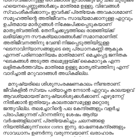
ഹയെനപ്പെണ്ണുങ്ങൾക്കും മാത്രമേ ഉള്ളു. വിഭവങ്ങൾ
സ്വാംശീകരിക്കാനും ഇവർക്ക് പ്രത്യേക അവകാശമാണ്.
സമൂഹത്തിന്റെ അതിജീവനം സാദ്ധ്യമാക്കാനുള്ള ഏറ്റവും
ഉചിതമായ മാർഗ്ഗങ്ങൾ നിക്ഷേപിക്കപ്പെടുകയാണ്
മാതൃത്വത്തിൽ. തേനീച്ചക്കൂട്ടത്തിലെ രാജ്ഞിയ്ക്ക്
ലഭിയ്ക്കുന്ന സൗകര്യലാഭങ്ങൾക്ക് സമാനമാണിത്.
അതിജീവനത്തിനു വേണ്ടി നിജപ്പെടുത്തിയിട്ടുള്ള
ഘടനാവിന്യാസങ്ങളുടെ ഒരു പ്രധാനകണ്ണി ആകുക
എന്നത് പരിണാമനിയമം മാത്രമാണ്. മെച്ചപ്പെട്ട ജനിതക
ഘടകങ്ങൾ അടുത്ത തലമുഋയ്ക്ക് കൈമാറുക എന്ന
ലളിതകർത്തവ്യം മാത്രമേ ഉള്ളൂ മാതൃത്വത്തിനു എന്ന്
വാദിച്ചാൽ മറുവാദങ്ങൾ അധികമില്ല.
മനുഷ്യരിലെ ശിശുസംരക്ഷണകാലം നീണ്ടതാണ്
.
ജീവികളിൽ സ്വയം പര്യാപ്തത നേടാൻ ഏറ്റവും കാലയളവ്
ആവശ്യമായത് മനുഷ്യശിശുക്കൾക്കാണ്. എഴുന്നേറ്റ്
നിൽക്കാൻ ഇത്രയും കാലതാമസമുള്ള മറ്റൊരു
ജന്തുവില്ല. തലച്ചോറിന്റെ പല കേന്ദ്രങ്ങളും വളർച്ച
പ്രാപിക്കുന്നത് പിറന്നതിനു ശേഷം ആദ്യ
വർഷങ്ങളിലാണ്
,
പ്രത്യേകിച്ചും ചലനങ്ങളെ
നിയന്ത്രിക്കുന്ന്
motor cortex
ഇനു. ഭാഷണകേന്ദ്രങ്ങളും
സാവധാനം ഉണർന്നു വരുന്നവയാണ്. ഖരാഹാരം