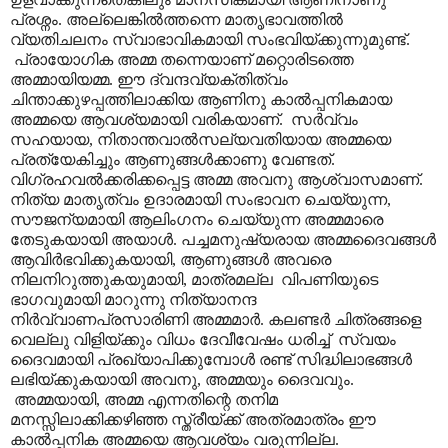
പ്രശ്നം. അല്ലെങ്കിൽത്തന്നെ മാതൃഭാവത്തിൽ
വ്യതിചലനം സ്വാഭാവികമായി സംഭവിയ്ക്കുന്നുമുണ്ട്.
പ്രായോഗിക അമ്മ തന്നെയാണ് മറ്റൊരിടത്തെ
അമ്മായിയമ്മ. ഈ ദ്വന്ദവ്യക്തിത്വം
ചിന്താക്കുഴപ്പത്തിലാക്കിയ
ആണിനു കാൽപ്പനികമായ
അമ്മയെ ആവശ്യമായി വരികയാണ്. സർവ്വം
സഹയായ
,
നിതാന്തവാൽസല്യവതിയായ അമ്മയെ
പ്രത്യേകിച്ചും ആണുങ്ങൾക്കാണു വേണ്ടത്.
വിഗ്രഹവൽക്കരിക്കപ്പെട്ട അമ്മ അവനു ആശ്വാസമാണ്.
നിത്യ മാതൃത്വം ഉദാരമായി സംഭാവന ചെയ്യുന്ന
,
സൗജന്യമായി ആലിംഗനം ചെയ്യുന്ന അമ്മമാരെ
തേടുകയായി അയാൾ. പച്ചമനുഷ്യരായ അമ്മദൈവങ്ങൾ
ആവിർഭവിക്കുകയായി
,
ആണുങ്ങൾ അവരെ
നിലനിറുത്തുകയുമായി
,
മാത്രമല്ല വിപണിയുടെ
ഭാഗവുമായി മാറുന്നു നിത്യാനന്ദ
നിർവ്വാണപ്രസാരിണി അമ്മമാർ. കലണ്ടർ ചിത്രങ്ങളെ
വെല്ലു വിളിയ്ക്കും വിധം ദേവീവേഷം ധരിച്ച് സ്വയം
ദൈവമായി പ്രഖ്യാപിക്കുമ്പോൾ രണ്ട് സിദ്ധിലാഭങ്ങൾ
ലഭിയ്ക്കുകയായി അവനു
,
അമ്മയും ദൈവവും.
അമ്മയായി
,
അമ്മ എന്നതിന്റെ തനിമ
മനസ്സിലാക്കിക്കഴിഞ്ഞ സ്ത്രീയ്ക്ക് അത്രമാത്രം ഈ
കാൽപ്പനിക അമ്മയെ ആവശ്യം വരുന്നില്ല.