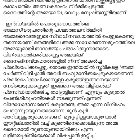
അപനിർമ്മാണത്തിന്റെ ഉദാഹരണമായി വാഴ്ത്തപ്പെട്ട ഈ
കഥാപാത്രം അണ്ഡകടാഹം നിർമ്മിച്ചെടുത്ത
ദൈവത്തിന്റെ അമ്മയല്ല
,
വെറും മനുഷ്യസ്ത്രീയാണ്.
ഇൻഡ്യയിൽ പൊതുബോധത്തിലെ
അമ്മസ്വരൂപത്തിന്റെ പശ്ചാത്തലനിർമ്മിതി
അമ്മദൈവങ്ങളുടെ സ്വാധീനവലയത്തിൽ പെട്ടുകൊണ്ടു
തന്നെയാണ്. മതങ്ങളിലെ അമ്മ സാധാരണസമൂഹത്തിലെ
അമ്മയുമായി താദാത്മ്യം പ്രാപിക്കുന്നതോടെ
വിഗ്രഹവൽക്കരിക്കപ്പെട്ട അമ്മയ്ക്ക്
ദൈനംദിനവ്യഹാരങ്ങളിൽ നിന്ന് അകൽച്ച
പ്രഖ്യാപിക്കപ്പെട്ടു. തെക്കേ ഇന്ത്യയിൽ സ്ത്രീകളെ
‘
അമ്മ
’
ചേർത്ത് വിളിച്ചാൽ അവർ ബഹുമാനിക്കപ്പെടുകയാണെന്ന്
പ്രഖ്യാപിക്കാപിക്കാനുള്ള കരുത്ത് ഇങ്ങനെയാണ്
നേടിയെടുക്കപ്പെട്ടത്. ഇങ്ങനെ അമ്മ വിളികൾക്ക്
പ്രസിദ്ധിയാർജ്ജിച്ച തമിഴ്നാട്ടിലാണ്
ഏറ്റവും കൂടുതൽ
പെൺശിശുഹത്യകൾ നടക്കുന്നത് എന്നത്
വിരോധാഭാസമെന്ന് കരുതേണ്ട, അമ്മ എന്ന വിഗ്രഹം
പെട്ടെന്നുടയുന്നതാണെന്ന
മുൻ കൂർ
അറിവുള്ളതുകൊണ്ടാണ്.
മുഴുപ്പിള്ളയാകുമ്പോൾ
ഈറ്റില്ലത്തിൽ വച്ച് കുഞ്ഞിനെക്കൊല്ലുന്ന അമ്മ
ദൈവമായി തുണയുണ്ടായിരിക്കും എന്ന
ലളിതയുക്തിയെക്കാൾ വിഷപ്പാൽ ഇറ്റിച്ച്