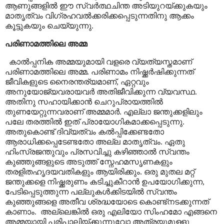
ആണുങ്ങളിൽ ഈ സ്വർത്ഥചിന്ത അടിയുറയ്ക്കുകയും
മാതൃത്വം വിഗ്രഹവൽക്കരിക്കപ്പെടുന്നതിനു ആക്കം
കൂട്ടുകയും ചെയ്യുന്നു.
പരിണാമത്തിലെ അമ്മ
കാൽപ്പനിക അമ്മയുമായി വളരെ വ്യത്യസ്തമാണ്
പരിണാമത്തിലെ അമ്മ. പരിണാമം നിഷ്ക്കർഷിക്കുന്നത്
ജീവികളുടെ നൈരന്തര്യമാണ്
,
ഏറ്റവും
അനുയോജ്യവരായവർ അതിജീവിക്കുന്ന വ്യവസ്ഥ.
അതിനു സഹായിക്കാൻ ചെറുപ്രായത്തിൽ
തുണയേറ്റുന്നവരാണ് അമ്മമാർ. എല്ലാ ജന്തുക്കളിലും
പലേ തരത്തിൽ ഇത് പ്രായോഗികമാക്കപ്പെടുന്നു.
അതുകൊണ്ട് ദിവ്യത്വം കൽപ്പിക്കേണ്ടതോ
ആരാധിക്കപ്പെടേണ്ടതോ അല്ല മാതൃത്വം. ഏതു
ഹിംസ്രജന്തുവും പ്രസവിച്ചു കഴിഞ്ഞാൽ സ്വന്തം
കുഞ്ഞുങ്ങളുടെ അടുത്ത് സ്നേഹമസൃണകളും
തരളിതഹൃദയവതികളും ആയിരിക്കും. ഒരു മുതല മറ്റ്
ജന്തുക്കളെ നിഷ്ക്കരുണം കടിച്ചുകീറാൻ ഉപയോഗിക്കുന്ന
,
പേടിപ്പെടുത്തുന്ന പല്ലുകൾക്കിടയിൽ സ്വന്തം
കുഞ്ഞുങ്ങളെ അതീവ ശ്രദ്ധയോടെ കൊണ്ട്നടക്കുന്നത്
കാണാം.
അല്ലെങ്കിൽ ഒരു എലിയോ സിംഹമോ എങ്ങനെ
അമ്മയായി പരിപാലിയ്ക്കുന്നുവോ അത്രയുമുള്ളു