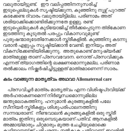
വലുതായിട്ടുണ്ട്.
ഈ വലിപ്പത്തിനനുസരിച്ച്
ഇടുപ്പെല്ലുകൾ സൃഷ്ടിയ്ക്കുന്ന
,
കുഞ്ഞിനു നൂഴ്ന്ന് പുറത്ത്
കടക്കേണ്ട ദ്വാരം വലുതായിട്ടില്ല. പരിണാമം അത്
ശരിയാക്കിക്കൊണ്ടിരിക്കുന്നതേ ഉള്ളു. രണ്ട്
ഇടുപ്പെല്ലുകൾ കൂടിയോജിച്ച് തീർക്കപ്പെടുന്ന ത്രികോണ
ഇടത്തിനു കൂടുതൽ പരപ്പും വികാസവുമുണ്ട്
പുരുഷന്മാരുടേതിനേക്കാൾ സ്ത്രീകളിൽ. കുഞ്ഞിനു കടന്നു
വരാൻ എളുപ്പം സൃഷ്ടിയ്ക്കാൻ വേണ്ടി. ഇനിയും അത്
വികസിക്കേണ്ടിയിരിക്കുന്നു.
അതുകൊണ്ട് മനുഷ്യർക്ക്
മാത്രമുള്ള താണ് പ്രസവവേദന. നൊന്ത് പ്രസവിക്കുക
എന്നത് ത്യാഗത്തിന്റെ ലക്ഷണമൊന്നുമല്ല
,
പരിണാമ
തൽക്കാലം നിഷ്ക്കർഷിച്ചിട്ടുള്ളത് മാത്രമാണെന്ന് സാരം.
കടം വാങ്ങുന്ന മാതൃത്വം അഥവാ
Allomaternal care
പ്രസവിച്ചർ മാത്രം മാതൃത്വം എന്ന വിശിഷ്ടപ്ദവിയ്ക്ക്
അർഹരാകണമെന്ന് നിർബ്ബന്ധമൊന്നുമില്ല
ജന്തുലോകത്തിനു. ഹനുമാൻ കുരങ്ങുകളിൽ പലേ
സീനിയർ സ്ത്രീകളും ശിശുപരിപാലനത്തിനു
സന്നദ്ധരാണ്.
നീണ്ടവാലൻ കുരങ്ങുകളിൽ ഒരു സ്ത്രീ
മാത്രം ഇതിനു ഒരുമ്പെടുകയാണ് പതിവ്. ആനകളിൽ
അമ്മായിമാരും ചിറ്റമാരും മൂത്ത ചേച്ചിയുമൊക്കെ
കുട്ടിയാനയ്ക്ക് പരിചരണം നൽകുക പതിവാണ്. ഇവരിൽ