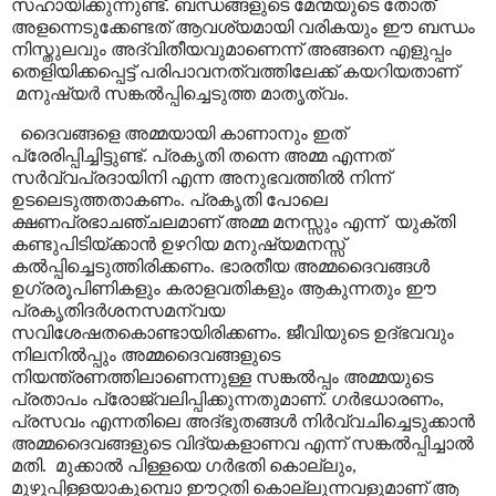
സഹായിക്കുന്നുണ്ട്. ബന്ധങ്ങളുടെ മേന്മയുടെ തോത്
അളന്നെടുക്കേണ്ടത് ആവശ്യമായി വരികയും ഈ ബന്ധം
നിസ്തുലവും അദ്വിതീയവുമാണെന്ന് അങ്ങനെ എളുപ്പം
തെളിയിക്കപ്പെട്ട് പരിപാവനത്വത്തിലേക്ക് കയറിയതാണ്
മനുഷ്യർ സങ്കൽപ്പിച്ചെടുത്ത മാതൃത്വം.
ദൈവങ്ങളെ അമ്മയായി കാണാനും ഇത്
പ്രേരിപ്പിച്ചിട്ടുണ്ട്. പ്രകൃതി തന്നെ അമ്മ എന്നത്
സർവ്വപ്രദായിനി എന്ന അനുഭവത്തിൽ നിന്ന്
ഉടലെടുത്തതാകണം. പ്രകൃതി പോലെ
ക്ഷണപ്രഭാചഞ്ചലമാണ് അമ്മ മനസ്സും എന്ന്
യുക്തി
കണ്ടുപിടിയ്ക്കാൻ ഉഴറിയ മനുഷ്യമനസ്സ്
കൽപ്പിച്ചെടുത്തിരിക്കണം. ഭാരതീയ അമ്മദൈവങ്ങൾ
ഉഗ്രരൂപിണികളും കരാളവതികളും ആകുന്നതും ഈ
പ്രകൃതിദർശനസമന്വയ
സവിശേഷതകൊണ്ടായിരിക്കണം. ജീവിയുടെ ഉദ്ഭവവും
നിലനിൽപ്പും അമ്മദൈവങ്ങളുടെ
നിയന്ത്രണത്തിലാണെന്നുള്ള സങ്കൽപ്പം അമ്മയുടെ
പ്രതാപം പ്രോജ്വലിപ്പിക്കുന്നതുമാണ്. ഗർഭധാരണം
,
പ്രസവം എന്നതിലെ അദ്ഭുതങ്ങൾ നിർവ്വചിച്ചെടുക്കാൻ
അമ്മദൈവങ്ങളുടെ വിദ്യകളാണവ എന്ന് സങ്കൽപ്പിച്ചാൽ
മതി.
മുക്കാൽ പിള്ളയെ ഗർഭതി കൊല്ലും,
മുഴുപ്പിള്ളയാകുമ്പൊ ഈറ്റതി കൊല്ലുന്നവളുമാണ് ആ