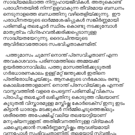
സാദ്ധ്യമല്ലാത്ത നിസ്സഹായജീവികൾ. അതുകൊണ്ട്
പരാധീനതയിൽ നിന്ന് ഉളവാകുന്ന
തീവ്രമായ ബന്ധനം
നെടുനാളത്തെ ബന്ധത്തിനു വഴിതെളിയ്ക്കുന്നു.
ഈ
പരാധീനതയുടെ ഓർമ്മശേഷിപ്പുകൾ സങ്കീർണ്ണമായി
പരിണമിച്ച തലച്ചോർ സ്ഥിരം കൊണ്ടു നടക്കുമ്പോൾ
മാതൃത്വം വിഗ്രഹവൽക്കരിക്കപ്പെടാനുള്ള
സാദ്ധ്യതയേറുന്നു. ദൈവചിന്തയുടെ
ആവിർഭാവത്തോടെ സംഭവിച്ചതാകണമിത്.
പത്തുമാസം ചുമന്ന് നൊന്ത് പ്രസവിച്ചതാണ് എന്ന
അവകാശവാദം പരിണാമത്തിലെ അമ്മയക്ക്
ഉയർത്താനാവില്ല. പത്തു മാസത്തിൽക്കൂടുതൽ
ഗർഭധാരണകാലം ഉള്ള് മറ്റ് ജന്തുക്കൾ ഇതിനെ
പ്രതിരോധിച്ചേയ്ക്കും. ആനകളുടെ ഗർഭകാലം രണ്ടു
കൊല്ലത്തോളമാണ്. നൊന്ത് പ്രസവിയ്ക്കുക എന്നത്
വാസ്തവത്തിൽ വളരെ പെട്ടെന്ന് പരിണമിച്ച് വികസം
പ്രാപിച്ച തലച്ചോർ ലഭിച്ചതിനു കൊടുത്ത വിലയാണ്.
കൂടുതൽ വിസ്താരമുള്ള മസ്തിഷ്ക്ക കോർടെക്സ് ഇനു ഇടം
കിട്ടാൻ ധാരാളം മടക്കുകൾ നിർമ്മിച്ചെടുത്തെങ്കിലും
ശരീരത്തെ അപേക്ഷിച്ച് വലിയ തലയോട്ടിയാണ്
മനുഷ്യനുള്ളത്. അതിജീവനത്തിനുള്ള വിദ്യകൾ
ചമച്ചെടുക്കാൻ സങ്കീർണ്ണമസ്തിഷ്ക്കം ആവശ്യമായി
വന്നപ്പോൾ സംഭിവച്ചതാണിത്. തലയോട്ടി സ്വൽപ്പം