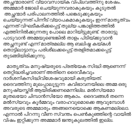
അച്ഛന്മാരാണ്. വ്യാവസായിക വിപ്ലവത്തിനു ശേഷം.
അമ്മമാർ ജോലി ചെയ്യുന്നവരാകുകയും കൂടുതൽ
അച്ഛന്മാർ പരിപാലനത്തിൽ പങ്കെടുക്കുകയും
ചെയ്യുന്നത് പിന്നീട് വ്യാപകമാകുകയും ഇന്ന് മാതൃത്വം
എന്നത് വിഘടീകരിക്കപ്പെട്ട് തുല്യ പങ്കാളിത്തത്തിൽ
എത്തിനിൽക്കുന്നതു പോലെ മാറിയിട്ടുമുണ്ട്. താരാട്ടു
പാടുവാൻ അമ്മയുണ്ടെങ്കിൽ താളം പിടിയ്ക്കുവാൻ
അച്ഛനുണ്ട് എന്ന് മാത്രമല്ല ആ ബലിഷ്ഠ കയ്കൾ
തൊട്ടിലാട്ടാനും പരിശീലക്കപ്പെട്ട് തരളിതമാക്കപ്പെട്ട്
തുടങ്ങിയിരിക്കുന്നു.
മാതൃത്വം മനുഷ്യരുടെ പ്രത്യേക സിദ്ധി ആണെന്ന്
തെറ്റിദ്ധരിച്ചവരാണ് അതിനെ ദൈവീകവും
ദാർശനികസിദ്ധിവിശേഷവുമായി കരുതിയത്.
ദൈവത്തിനു മുലപ്പാലൂട്ടുന്ന
കവിഭാവനയിലെ അമ്മ ഒരു
മനുഷ്യസ്ത്രീ ആയിരിക്കണമെന്നില്ല. മൽസ്യമോ
മുതലയോ ചിമ്പാൻസിയോ ആകാം.
ദൈവങ്ങൾ തന്നെ
മൽസ്യവും കൂർമ്മവും വരാഹവുമൊക്കെ ആവുമ്പോൾ
അവരുടെ അമ്മമാരും അങ്ങനെയൊക്കെ ആകണമല്ലൊ.
എന്നാൽ പിറന്നു വീണ സ്വന്തം പെൺകുഞ്ഞിന്റെ വായിൽ
വിഷം ഇറ്റിക്കുന്ന അമ്മമാർ ജന്തുകുലത്തിൽ ഇല്ല.