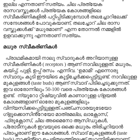
ഇല്ല എന്നതാണ് സത്യം. ചില പ്രത്യേക
രാസവസ്തുക്കൾ പ്രത്യേക കോശങ്ങളിലെ
സ്വീകരിണികളിൽ പറ്റിപ്പിടിക്കുമ്പോൾ തലച്ചോറിലേക്ക്
സന്ദേശങ്ങൾ പോവുകയാണ്
,
തലച്ചോറ് ചില രാസ
വസ്തുക്കൾക്ക്
‘
മധുരമാണ്
”
എന്ന തോന്നൽ നമ്മളിൽ
ഉളവാക്കുന്നു എന്നതാണ് സത്യം.
മധുര
സ്വീകരിണികൾ
പ്രാഥമികമായി നാലു സ്വാദുകൾ അറിയാനുള്ള
സ്വീകരിണികൾ (
receptors
) ആണ് നാവിലുള്ളത്. മധുരം
,
കയ്പ്പ്
,
പുളി
,
ഉപ്പ് രസം
എന്നിവ.
‘
ഉമാമി
’
എന്നൊരു
സ്വാദും കൂടി ഈയിടെ കൂട്ടിച്ചേർക്കപ്പെട്ടിട്ടുണ്ട്. നാവിലുള്ള
മുകുളങ്ങൾ (
taste buds
) ആണ്
സ്വാദ് പിടിച്ചെടുക്കുന്നത്.
ഇവ ഓരോന്നിലും 50-100 വരെ പ്രത്യേക കോശങ്ങൾ
ഉണ്ട്.
ന്യൂറോ റ്റിഷ്യുവിൽ കാണാറുള്ള ഗ്ളയൽ
കോശങ്ങളാണ് ഓരോ മുകുളങ്ങളിലും
വിന്യസിക്കപ്പെട്ടിട്ടുള്ളത്.പഞ്ചസാരയുടേയോ
ഗ്ളൂക്കൊസിൻ്റേയോ മാത്രമല്ല
,
ലാക്റ്റോസ്
,
ഫ്രൂക്റ്റോസ്
,
ചില അമൈനോ ആസിഡൂകൾ
,
പ്രോടീനുകൾ ഇവയുടെ ഒക്കെ മധുരം തിരിച്ചറിയാൻ
പ്രാപ്തരാണ് ഈ കോശങ്ങൾ. സ്വാദ് മുകുളങ്ങൾ (
taste
buds)
നാക്കിൻ്റെ ഉപരിതലത്തിലേക്ക് തുറന്നിരിക്കയാണ്
,