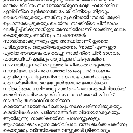
മാത്രം ജീവിതം സാദ്ധ്യമായിരുന്ന വേള.
ഹയോയിഡ്
എല്ലിൻ്റെ മുൻഭാഗത്ത് പേശി വീതിയും നീളവും
കൈവരിക്കുകയും അതിനു മുകളിലായി
‘
നാക്ക്
’
ആയി
രൂപാന്തരപ്പെടുകയും ചെയ്തു. നാക്കിൻ്റെ പിൻഭാഗം
ഘടിപ്പിച്ചിരിക്കുന്നത് ഈ അസ്ഥിയിലാണ്
,
നാക്കിനു ബലം
കൊടുക്കയും അതിനു പല ചലനങ്ങൾ
സാദ്ധ്യമാക്കുന്നതും ഈ അസ്ഥിയാണ്.
ഇരയെ
പിടികൂടാനും ഒതുക്കിയെടുക്കാനും
‘
നാക്ക്
’
എന്ന ഈ
പുതിയ അവയവം വഴിവെച്ചു.നാക്കിൻ്റെ പിൻ ഭാഗവും
ഹയോയിഡ് എല്ലും ഒരുമിച്ചാണ് വിഴുങ്ങലിനെ
സഹായിക്കുന്നത്. വെള്ളത്തിലല്ലാതെ വിഴുങ്ങൽ
സാദ്ധ്യമായത് പരിണാമത്തിൽ ഒരു വൻ സംഭവം
ആയിരുന്നു- വിഴുങ്ങലിനെ സഹായിക്കാൻ വെള്ളം
ആവശ്യമില്ലാതായപ്പോൾ ജലാശയങ്ങൾക്കോ
നദികൾക്കോ സമീപത്തു മാത്രമല്ലാതെ കരജീവികൾക്ക്
കരയിൽ എവിടെയും ജീവിതം സാദ്ധ്യമായി. പിന്നീട്
സംഭവിച്ചത് വൈവിദ്ധ്യമിയന്ന
കാര്യസാദ്ധ്യ്തകൾക്കൊപ്പം നാക്ക് പരിണമിക്കുകയും
കരജീവികൾ പല പരിണാമങ്ങൾക്ക് വിധേയമാകുകയും
ആയിരുന്നു. നാക്ക് കരയിലെ പലവസ്തുക്കളും
ആഹാരമാക്കാം എന്ന അറിവ് പലേ ജന്തുക്കൾക്ക് പകർന്നു
കൊടുത്തു. വർജ്ജിക്കേണ്ട വസ്തുക്കൾ (മിക്കവാറും