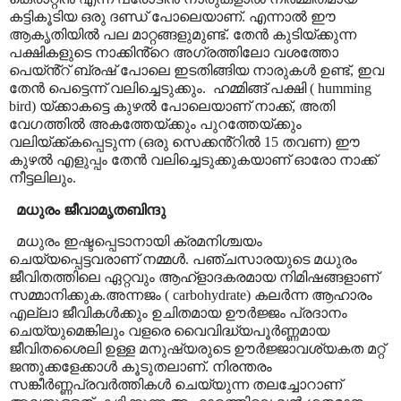
കട്ടികൂടിയ ഒരു ദണ്ഡ് പോലെയാണ്. എന്നാൽ ഈ
ആകൃതിയിൽ പല മാറ്റങ്ങളുമുണ്ട്. തേൻ കുടിയ്ക്കുന്ന
പക്ഷികളുടെ നാക്കിൻ്റെ അഗ്രത്തിലോ വശത്തോ
പെയ്ൻ്റ് ബ്രഷ് പോലെ ഇടതിങ്ങിയ നാരുകൾ ഉണ്ട്
,
ഇവ
തേൻ പെട്ടെന്ന് വലിച്ചെടുക്കും.
ഹമ്മിങ്ങ് പക്ഷി (
humming
bird
) യ്ക്കാകട്ടെ കുഴൽ പോലെയാണ് നാക്ക്
,
അതി
വേഗത്തിൽ അകത്തേയ്ക്കും പുറത്തേയ്ക്കും
വലിയ്ക്ക്കപ്പെടുന്ന (ഒരു സെക്കൻ്റിൽ 15 തവണ) ഈ
കുഴൽ എളുപ്പം തേൻ വലിച്ചെടുക്കുകയാണ്
ഓരോ നാക്ക്
നീട്ടലിലും.
മധുരം ജീവാമൃതബിന്ദു
മധുരം ഇഷ്ടപ്പെടാനായി ക്രമനിശ്ചയം
ചെയ്യപ്പെട്ടവരാണ് നമ്മൾ. പഞ്ചസാരയുടെ മധുരം
ജീവിതത്തിലെ ഏറ്റവും ആഹ്ളാദകരമായ നിമിഷങ്ങളാണ്
സമ്മാനിക്കുക.അന്നജം (
carbohydrate
) കലർന്ന ആഹാരം
എല്ലാ ജീവികൾക്കും ഉചിതമായ ഊർജ്ജം പ്രദാനം
ചെയ്യുമെങ്കിലും വളരെ വൈവിദ്ധ്യപൂർണ്ണമായ
ജീവിതശൈലി ഉള്ള മനുഷ്യരുടെ ഊർജ്ജാവശ്യകത മറ്റ്
ജന്തുക്കളേക്കാൾ കൂടുതലാണ്
.
നിരന്തരം
സങ്കീർണ്ണപ്രവർത്തികൾ ചെയ്യുന്ന തലച്ചോറാണ്