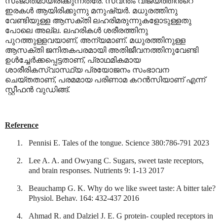
സംജാതമായിരിക്കുന്നത്രേ. സ്വന്തം വിജയത്തിൻ്റെ
ഇരകൾ ആയിരിക്കുന്നു മനുഷ്യർ. മധുരത്തിനു
വേണ്ടിയുള്ള ആസക്തി ലഹരിമരുന്നുകളോടുള്ളതു
പോലെ അല്ല. ലഹരികൾ ശരീരത്തിനു
പുറത്തുള്ളവയാണ്
,
അന്യമാണ്. മധുരത്തിനുള്ള
ആസക്തി ജനിതകപരമായി അതിജീവനത്തിനുവേണ്ടി
ഉൾച്ചേർക്കപ്പെട്ടതാണ്
,
പ്രാഥമികമായ
ശാരീരികസ്വാസ്ഥ്യ പ്രയോജനം സംഭാവന
ചെയ്തതാണ്
,
പരമമായ പരിണാമ കറൻസിയാണ് എന്ന്
സ്റ്റീഫൻ വുഡിങ്ങ്.
Reference
1.
Pennisi E. Tales of the tongue. Science 380:786-791 2023
2.
Lee A. A. and Owyang C. Sugars, sweet taste receptors,
and brain responses. Nutrients 9: 1-13 2017
3.
Beauchamp G. K. Why do we like sweet taste: A bitter tale?
Physiol. Behav. 164: 432-437 2016
4.
Ahmad R. and Dalziel J. E. G protein- coupled receptors in