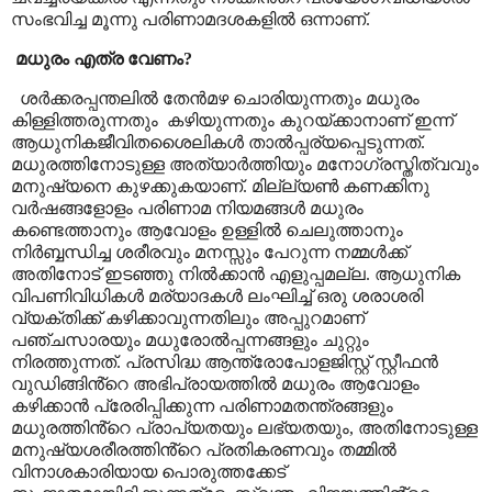
സംഭവിച്ച മൂന്നു പരിണാമദശകളിൽ ഒന്നാണ്.
മധുരം എത്ര വേണം
?
ശർക്കരപ്പന്തലിൽ തേൻമഴ ചൊരിയുന്നതും മധുരം
കിള്ളിത്തരുന്നതും
കഴിയുന്നതും കുറയ്ക്കാനാണ് ഇന്ന്
ആധുനികജീവിതശൈലികൾ താൽപ്പര്യപ്പെടുന്നത്.
മധുരത്തിനോടുള്ള
അത്യാർത്തിയും മനോഗ്രസ്തിത്വവും
മനുഷ്യനെ കുഴക്കുകയാണ്. മില്ല്യൺ കണക്കിനു
വർഷങ്ങളോളം പരിണാമ നിയമങ്ങൾ മധുരം
കണ്ടെത്താനും ആവോളം ഉള്ളിൽ ചെലുത്താനും
നിർബ്ബന്ധിച്ച ശരീരവും മനസ്സും പേറുന്ന നമ്മൾക്ക്
അതിനോട് ഇടഞ്ഞു നിൽക്കാൻ എളുപ്പമല്ല. ആധുനിക
വിപണിവിധികൾ മര്യാദകൾ ലംഘിച്ച് ഒരു ശരാശരി
വ്യക്തിക്ക് കഴിക്കാവുന്നതിലും അപ്പുറമാണ്
പഞ്ചസാരയും മധുരോൽപ്പന്നങ്ങളും ചുറ്റും
നിരത്തുന്നത്. പ്രസിദ്ധ ആന്ത്രോപോളജിസ്റ്റ് സ്റ്റീഫൻ
വുഡിങ്ങിൻ്റെ അഭിപ്രായത്തിൽ മധുരം ആവോളം
കഴിക്കാൻ പ്രേരിപ്പിക്കുന്ന പരിണാമതന്ത്രങ്ങളും
മധുരത്തിൻ്റെ പ്രാപ്യതയും ലഭ്യതയും
,
അതിനോടുള്ള
മനുഷ്യശരീരത്തിൻ്റെ പ്രതികരണവും തമ്മിൽ
വിനാശകാരിയായ പൊരുത്തക്കേട്