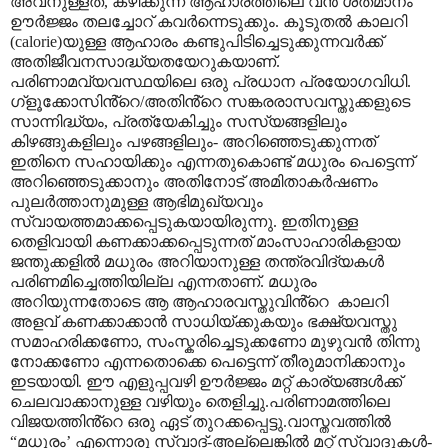
അവനുള്ളത്
,
കഴിക്കുന്ന ആഹാരത്തിലെ വൻ ശതമാനം
ഊർജ്ജം തലച്ചോറ് കവർന്നെടുക്കും. കൂടുതൽ കാലറി
(calorie)
യുള്ള ആഹാരം കണ്ടുപിടിച്ചെടുക്കുന്നവർക്ക്
അതിജീവനസാദ്ധ്യതയേറുകയാണ്.
പരിണാമവ്യവസ്ഥയിലെ ഒരു പ്രധാന പ്രയോഗവിധി.
ഗ്ളൂക്കോസിൻ്റെ/അതിൻ്റെ സങ്കരരാസവസ്തുക്കളുടെ
സാന്നിദ്ധ്യം
,
പ്രത്യേകിച്ചും സസ്യങ്ങളിലും
കിഴങ്ങുകളിലും പഴങ്ങളിലും- അറിഞ്ഞെടുക്കുന്നത്
ഇതിനെ സഹായിക്കും എന്നതുകൊണ്ട് മധുരം പെട്ടെന്ന്
അറിഞ്ഞെടുക്കാനും അതിനോട് അമിതാകർഷണം
പുലർത്താനുമുള്ള
ആഭിമുഖ്യവും
സ്വായത്തമാക്കപ്പെടുകയായിരുന്നു.
ഇതിനുള്ള
തെളിവായി കണക്കാക്കപ്പെടുന്നത് മാംസാഹാരികളായ
ജന്തുക്കളിൽ മധുരം അറിയാനുള്ള തന്ത്രവിദ്യകൾ
പരിണമിച്ചെത്തിയില്ല എന്നതാണ്. മധുരം
അറിയുന്നതോടെ ആ ആഹാരവസ്തുവിൻ്റെ
കാലറി
അളവ് കണക്കാക്കാൻ സാധിയ്ക്കുകയും ഭക്ഷ്യവസ്തു
സമാഹരിക്കണോ
,
സംസ്കരിച്ചെടുക്കണോ മുഴുവൻ തിന്നു
നോക്കണോ എന്നതൊക്കെ പെട്ടെന്ന് തീരുമാനിക്കാനും
ഇടയായി. ഈ എളുപ്പവഴി ഊർജ്ജം മറ്റ് കാര്യങ്ങൾക്ക്
ചെലവാക്കാനുള്ള വഴിയും തെളിച്ചു.പരിണാമത്തിലെ
വിജയത്തിൻ്റെ ഒരു ഏട് തുറക്കപ്പെട്ടു.വാസ്തവത്തിൽ
“
മധുരം
’
എന്നൊരു സ്വാദ്-അല്ലെങ്കിൽ മറ്റ് സ്വാദുകൾ-