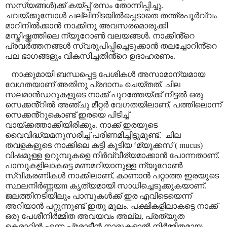
സസ്യങ്ങൾ)ക്ക് കയ്പ്പ് രസം തോന്നിപ്പിച്ചു.
ചവയ്ക്കുമ്പോൾ പല്ലിനിടയിൽപ്പെടാതെ തന്ത്രപൂർവ്വം
മാറിനിൽക്കാൻ നാക്കിനു അവസരമൊരുക്കി
മസ്തിഷ്ക്കത്തിലെ ന്യൂറോൺ വലയങ്ങൾ. നാക്കിൻ്റെ
പ്രവർത്തനങ്ങൾ സ്വരൂപിപ്പിച്ചെടുക്കാൻ തലച്ചോറിൻ്റെ
പല ഭാഗങ്ങളും വികസിച്ചതിൻ്റെ ഉദാഹരണം.
നാക്കുമായി ബന്ധപ്പെട്ട പേശികൾ അസാമാന്യമായ
വേഗതയാണ് അതിനു പ്രദാനം ചെയ്തത്. ചില
സലമാൻഡറുകളുടെ നാക്ക് പുറത്തേയ്ക്ക് നീട്ടൽ ഒരു
സെക്കൻ്റിൽ അഞ്ചു മീറ്റർ വേഗതയിലാണ്
,
പത്തിലൊന്ന്
സെക്കൻ്റുകൊണ്ട് ഇരയെ പിടിച്ച്
വായ്ക്കത്താക്കിയിരിക്കും. നാക്ക് ഇരയുടെ
വൈവിദ്ധ്യമനുസരിച്ച് പരിണമിച്ചിട്ടുമുണ്ട്.
ചില
തവളകളുടെ നാക്കിലെ കട്ടി കൂടിയ
‘
മ്യൂക്കസ് (
mucus
)
വിഷമുള്ള ഉറുമ്പുകളെ നിർവ്വീര്യമാക്കാൻ പോന്നതാണ്
.
പാമ്പുകളിലാകട്ടെ മണമറിയാനുള്ള ന്യൂറോൺ
സ്വീകരണികൾ നാക്കിലാണ്
,
കാണാൻ പറ്റാത്ത ഇരയുടെ
സ്ഥലനിർണ്ണയ
m
കൃത്യമായി സാധിച്ചെടുക്കുകയാണ്.
ജലത്തിനടിയിലും പാമ്പുകൾക്ക് ഇര എവിടെയെന്ന്
അറിയാൻ പറ്റുന്നുണ്ട് ഇതു മൂലം. പക്ഷികളിലാകട്ടെ നാക്ക്
ഒരു പേശീനിർമ്മിത അവയവം അല്ല
,
പ്രത്യുത
കെരാറ്റിൻ എന്ന പ്രോടീൻ നാരുകളാൽ നിർമ്മിതമായ