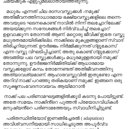
ചമയ്ക്കുക എളുപ്പമല്ലാതായിത്തീരുന്നു.
മധുരം എന്നത് ചില രാസവസ്തുക്കൾ -നമുക്ക്
അതിജീവനത്തിനാധാരമായ ഭക്ഷ്യവസ്തുക്കളിലെ തന്നെ-
അവയുടെ ഘടനകൊണ്ട് നാവിൽ നിന്ന് തലച്ചോറിലേക്ക്
അയയ്ക്കുന്ന സന്ദേശങ്ങൾ നിർവ്വചിച്ച് തലച്ചോറ്
ഉളവാക്കുന്ന തോന്നൽ ആണ്. മറ്റൊരു ജീവിക്ക് ഇതേ വസ്തു
മധുരതരമായിരിക്കില്ല. നാക്കിലെ മുകുളങ്ങളാണ് സ്വാദ്
തിരിച്ചറിയുന്നത്. ഊർജ്ജം നിർമ്മിക്കുന്നത് ഗ്ളൂകോസ്
എന്ന വസ്തു വിഘടിപ്പിച്ചാണ്
,
അതു കൊണ്ട് ഗ്ളൂക്കോസ്
അടങ്ങിയ പല വസ്തുക്കൾക്കും മധുരമുള്ളതായി നമുക്ക്
തോന്നുന്നു. ഊർജ്ജനിർമ്മിതിയ്ക്ക് ആധാരമായ
വസ്തുക്കളോട് കമ്പം തോന്നേണ്ടത് അതിജീവനത്തിനു
അത്യാവശ്യമാണ്. ആഹാരവസ്തുവിൽ ഇതുണ്ടോ എന്ന
അറിവ് നാക്ക് പറഞ്ഞു തരികയാണ് നമുക്ക്. ഇങ്ങനെ ഒരു
സൂക്ഷ്മസംവേദനാവയവം ആയിമാറാൻ
നാക്ക് പല പരിണാമഘട്ടങ്ങളിൽക്കൂടി കടന്നു പോയിട്ടുണ്ട്.
അതേ സമയം നാക്കിൻ്റെ പുത്തൻ പ്രയോഗവിധികൾ
മനുഷ്യൻ്റെ പരിണാമത്തേയും സ്വാധീനിച്ചിട്ടുണ്ട്.
പരിതസ്ഥിതിയോട് ഇണങ്ങിച്ചേരൽ (
adaptation
)
അവിശ്വസനീയമായി സാധിച്ചെടുത്ത അപൂർവ്വ