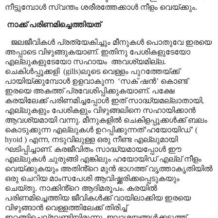
നീട്ടുമ്പോൾ സ്വന്തം ശരീരത്തേക്കാൾ നീളം വെയ്ക്കും.
നാക്ക് പരിണമിച്ചെത്തിയത്
ജലജീവികൾ പ്രത്യേകിച്ചും മീനുകൾ പൊതുവേ ഇരയെ
അപ്പാടെ വിഴുങ്ങുകയാണ്. ഇതിനു പേശികളുടേയോ
എല്ലുകളുടേയോ സഹായം
അവശ്യമില്ല.
ചെകിൾപ്പൂക്കളി
(gills
)ലൂടെ വെള്ളം പുറത്തേയ്ക്ക്
പായിയ്ക്കുമ്പോൾ ഉളവാകുന്ന
‘
സക് ഷൻ
’
കൊണ്ട്
ഇരയെ അകത്ത് പ്രവേശിപ്പിക്കുകയാണ്. പക്ഷേ
കരയിലേക്ക് പരിണമിച്ചപ്പോൾ ഇത് സാദ്ധ്യമല്ലാതായി
,
എല്ലുകളും പേശികളും വിഴുങ്ങലിനെ സഹായിക്കാൻ
ആവശ്യമായി വന്നു. മീനുകളിൽ ചെകിളപ്പൂക്കൾക്ക് ബലം
കൊടുക്കുന്ന എല്ലുകൾ ഉറപ്പിക്കുന്നത്
‘
ഹയോയിഡ്
’ (
hyoid )
എന്ന
,
നടുവിലുള്ള ഒരു നീണ്ട എല്ലുമായി
ഘടിപ്പിച്ചാണ്. കരജീവിതം സാദ്ധ്യമായപ്പോൾ ഈ
എല്ലുകൾ ചുരുങ്ങി എങ്കിലും ഹയോയിഡ് എല്ല് നീളം
വെയ്ക്കുകയും അതിൻ്റെ മുൻ ഭാഗത്ത് വൃത്താകൃതിയിൽ
ഒരു ചെറിയ മാംസപേശി ആവിഷ്ക്കരിക്കപ്പെടുകയും
ചെയ്തു. നാക്കിൻ്റെ ആദിമരൂപം. കരയിൽ
പരിണമിച്ചെത്തിയ ജീവികൾക്ക് വായിലാക്കിയ ഇരയെ
വിഴുങ്ങാൻ വെള്ളത്തിലേക്ക് തിരിച്ച്
ഇറങ്ങിച്ചെല്ലേണ്ടിയിരുന്നു.
ജലാശയങ്ങൾക്കടുത്ത്