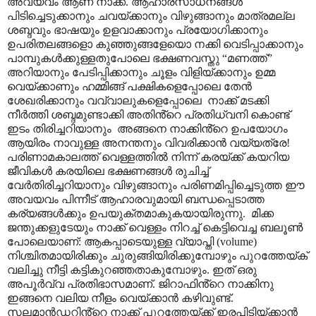
അവയവം ആണ് നാക്ക്. ആഹാരസാധനങ്ങൾ
പിടിച്ചെടുക്കാനും ചവയ്ക്കാനും വിഴുങ്ങാനും മാത്രമല്ല
ശബ്ദവും ഭാഷയും ഉളവാക്കാനും പ്രയോഗിക്കാനും
ഉപരിതലങ്ങളൊ കുഞ്ഞുങ്ങളേയൊ നക്കി വെടിപ്പാക്കാനും
പാമ്പുകൾക്കുള്ളതുപോലെ ഭക്ഷണവസ്തു
“
മണത്ത്
”
അറിയാനും പേടിപ്പിക്കാനും ചൂളം വിളിയ്ക്കാനും ഉമ്മ
വെയ്ക്കാണും ഹമ്മിങ്ങ് പക്ഷികളെപ്പോലെ തേൻ
ശേഖരിക്കാനും വവ്വാലുകളെപ്പോലെ
നാക്ക് മടക്കി
നീർത്തി ശബ്ദമുണ്ടാക്കി അതിൻ്റെ പ്രതിധ്വനി കൊണ്ട്
ഇടം തിരിച്ചറിയാനും
അങ്ങനെ നാക്കിൻ്റെ ഉപയോഗം
ആയിരം നാവുള്ള അനന്തനും വിവരിക്കാൻ വയ്യത്രേ!
പരിണാമകാലത്ത് വെള്ളത്തിൽ നിന്ന് കരയ്ക്ക് കയറിയ
ജീവികൾ കരയിലെ ഭക്ഷണങ്ങൾ രുചിച്ച്
വേർതിരിച്ചറിയാനും വിഴുങ്ങാനും പരിണമിപ്പിച്ചെടുത്ത ഈ
അവയവം പിന്നീട് ആഹാരവുമായി ബന്ധപ്പെടാത്ത
കര്യങ്ങൾക്കും ഉപയുക്തമാകുകയായിരുന്നു.
മിക്ക
ജന്തുക്കളുടേയും നാക്ക് വെള്ളം നിറച്ച് കെട്ടിവെച്ച ബലൂൺ
പോലെയാണ്: ആകപ്പാടെയുള്ള വ്യാപ്തി
(volume)
നിശ്ചിതമായിരിക്കും ചുരുങ്ങിയിരിക്കുമ്പോഴും പുറത്തേയ്ക്
വലിച്ചു നീട്ടി കട്ടികുറഞ്ഞതാകുമ്പോഴും. ഇത് ഒരു
അപൂർവ്വ പ്രതിഭാസമാണ്. ജിറാഫിൻ്റെ നാക്കിനു
ഇങ്ങനെ വലിയ നീളം വെയ്ക്കാൻ കഴിവുണ്ട്.
സലമാൻഡറിൻ്റെ നാക്ക് പുറത്തേയ്ക്ക് ഇരപിടിയ്ക്കാൻ