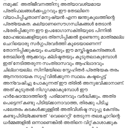
നമുക്ക്. അതിജീവനത്തിനു അത്യാവശ്യമായ
പ്രതിഫലങ്ങൾക്കപ്പുറവും ഈ തേടലിനെ
വ്യാപിപ്പിച്ചതാണ് മനുഷ്യൻ എന്ന ജന്തുകുലത്തിന്റെ
പ്രത്യേകത. കല്യാണസൌഗന്ധികങ്ങൾ തേടാൻ
പ്രേരിപ്പിക്കുന്ന ഈ ഉപഭോഗാസക്തിയുടെ പിന്നിൽ
മോഹജാലക്കളിയുടെ ത്രസിപ്പിക്കൽ ഉണ്ടെന്നു മാത്രമല്ല
ചെറിയൊരു സർഗ്ഗപ്രവർത്തി കൂടെയാണെന്ന്
തോന്നിപ്പിക്കുകയും ചെയ്യും ഈ മസ്തിഷ്കകേന്ദ്രങ്ങൾ.
തേടലിന്റെ ആക്കവും ക്ലിഷ്ടതയും കൂടുതലാകുമ്പോൾ
ഇത് നേടിത്തരുന്ന സംത്രാസവും ആഹ്ലാദവും
ചില്ലറയല്ല. സിനിമയിലെ സ്നേഹിതർ പ്രത്യേക തരം
ആനന്ദദായക സൂപ്പ് വിൽക്കുന്ന സ്ഥലം കഷ്ടപ്പെട്ട്
അന്വേഷിച്ചു പോകുന്നത് ഈ ത്രിൽ അനുഭവിക്കാനാണ്.
അത് കൂടുതൽ നിഗൂഢമാകുമ്പോൾ ഈ
ഹർഷോന്മാദത്തിന്റെ പരിമാണവും വർദ്ധിക്കും. അത്ര
പെട്ടെന്ന് കണ്ടു പിടിയ്ക്കാനാവാത്ത, തിരക്കു പിടിച്ച
പലേതരം കടകൾക്കുള്ളിൽ അതിവിശിഷ്ട സൂപ്പു കേന്ദ്രം
കണ്ടുപിടിയ്ക്കേണ്ടത് ‘വെറൈറ്റി’ തേടുന്ന തലച്ചോറിന്റെ
ധർമ്മങ്ങളിൽ ഒന്നാണെങ്കിൽ അതിനെ വിറ്റ് കാശാക്കുക