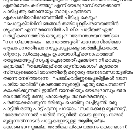
എത്രനേരം കഴിഞ്ഞൂ” എന്ന് യേശുദാസിനെക്കൊണ്ട്
പാടിച്ച ആ തൊണ്ടയും നാവും എങ്ങനെ
എകപക്ഷീയവീക്ഷണത്തിൽ പിടിച്ചു കെട്ടും?
“പൊട്ടുകില്ലിനി ഞങ്ങൾ തമ്മിലുള്ളീപ്രണയത്തിൻ
ശൃംഖല” എന്ന് രമണനിൽ പി. ലീല പാടിയത് ഏത്
വർഗ്ഗീകരണത്തിൽ ഒതുക്കും? “അനന്തശയനത്തിലെ
“സന്ധ്യാമേഘം മാനത്തെഴുതി” കമ്പോസിങ്ങിലോ
ആലാപനത്തിലോ നാട്ടുപാട്ടുകളെ ഓർമ്മിപ്പിക്കാതെ,
ഗിറ്റാറും ഡ്രമ്മുകളും ഉപയോഗിച്ച് മനോഹരമായ്
താളക്കൊഴുപ്പ് സൃഷ്ടിച്ചെടുത്തത് എങ്ങിനെ നീ മറക്കും
കുയിലേ? “തലയ്ക്കുമീതെ ശൂന്യാകാശം’ കൂടാതെ
സിന്ധുഭൈരവി രാഗത്തിന്റെ മറ്റൊരു അനുഭവസായൂജ്യം
തന്നെ നേടിത്തരുന്ന “പഞ്ചവർണ്ണപ്പൈങ്കിളികൾ ഭജന
പാടിയ രാവിൽ” (കാക്കത്തമ്പുരാട്ടി) ഏതു മോചനമാണ്
കാംക്ഷിക്കുന്നത്? ഇതിൽ ജാനകിയും യേശുദാസും ഒരേ
രാഗത്തിന്റെ രണ്ടു ഛായകളും താളക്രമങ്ങളും
പ്രത്യക്ഷമാക്കുന്ന ട്രിക്കും ചെയ്തു വച്ചിട്ടുണ്ട്. ഒരു
പാട്ടിൽ രണ്ടു പാട്ട് എന്നു പറയാം. ‘സഖാക്കളേ മുന്നോട്ട്’,
‘ഭാരതമെന്നാൽ പാരിൻ നടുവിൽ‘ ഒക്കെ ഇന്നും നമ്മൾ
മൂളുന്നത് നാടൻ പാട്ടുകളോടൂള്ള ആഭിമുഖ്യം
കൊണ്ടൊന്നുമല്ല, അതിലെ പ്രകമ്പമാനം കൊണ്ടാണ്.