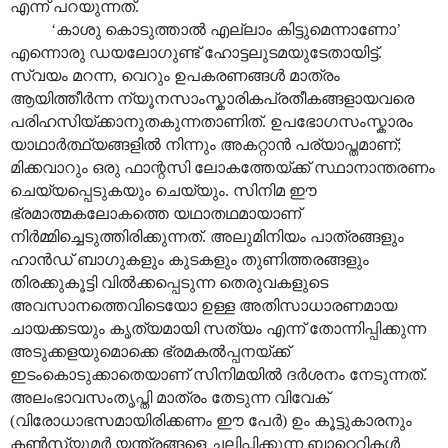
എന്ന് പറയുന്നത്.
‘കാശു കൊടുത്താൽ എല്ലാം കിട്ടുമെന്നാണോ’
എന്നൊരു ഡയലോഗുണ്ട് ഹോട്ടലുടമയുടേതായിട്ട്.
സ്വയം മറന്ന, വെറും ഉപകരണങ്ങൾ മാത്രം
ആയിത്തീർന്ന ന്യൂനസാംസ്കാരികപ്രതീകങ്ങളായവരെ
പരിഹസിയ്ക്കാനുതകുന്നതാണിത്. ഉപഭോഗസംസ്കാരം
യാഥാർത്ഥ്യങ്ങളിൽ നിന്നും അകറ്റാൻ പര്യാപ്തമാണ്;
മിക്കവാറും ഒരു ഫാന്റസി ലോകത്തേയ്ക്ക് സ്ഥാനാന്തരണം
ചെയ്യപ്പെടുകയും ചെയ്യും. സിനിമ ഈ
ഭ്രമാത്മകലോകത്തെ യഥാതഥമായാണ്
നിർമ്മിച്ചെടുത്തിരിക്കുന്നത്. അലുമിനിയം പാത്രങ്ങളും
ഹാൻഡ് ബാഗുകളും കുടകളും തുണിത്തരങ്ങളും
തിരക്കുകൂട്ടി വിൽക്കപ്പെടുന്ന തെരുവകളുടെ
അവസാനത്തെവിടെയോ ഉള്ള അതിസാധാരണമായ
ചായക്കടയും കൃത്യമായി സത്യം എന്ന് തോന്നിപ്പിക്കുന്ന
അടുക്കളയുമൊക്കെ ഭ്രമകൽ‌പ്പനയ്ക്ക്
ഇടംകൊടുക്കാതെയാണ് സിനിമയിൽ ദർശനം നേടുന്നത്.
അലംഭാവസംതൃപ്തി മാത്രം തേടുന്ന വിവേക്
(വിരോധാഭസമായിരിക്കണം ഈ പേർ) ഉം കൂട്ടുകാരനും
കൺസ്യൂമർ യന്ത്രങ്ങളെ ചലിപ്പിക്കുന്ന ബാറ്റെറികൾ