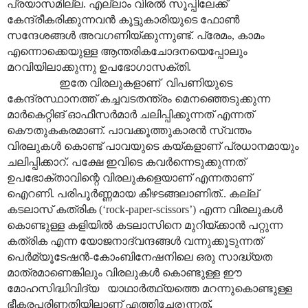
പ്രയാസമില്ല. എല്ലാം വിരൽ സൂപ്പിലേക്ക്
കേന്ദ്രീകരിക്കുന്നവൻ കൂട്ടുകാരിയുടെ ഫോൺ
സന്ദേശങ്ങൾ അവഗണിയ്ക്കുന്നുണ്ട്. പ്രേമം, കാമം
എന്നൊക്കെയുള്ള ആന്തരികചോദനയെപ്പോലും
മറവിയിലാക്കുന്നു ഉപഭോഗാസക്തി.
ഇതേ വിരലുകളാണ് വിപണിയുടെ
കേന്ദ്രസ്ഥാനത്ത് കച്ചവടതന്ത്രം മെനഞ്ഞെടുക്കുന്ന
മാർകെറ്റിങ് ഓഫീസർമാർ ചലിപ്പിക്കുന്നത് എന്നത്
കൌതുകകരമാണ്. പാവക്കൂത്തുകാരൻ സ്വന്തം
വിരലുകൾ കൊണ്ട് പാവയുടെ കയ്കളാണ് പ്രധാനമായും
ചലിപ്പിക്കാറ്. പക്ഷേ ഇവിടെ കവർന്നെടുക്കുന്നത്
ഉപഭോക്താ‍വിന്റെ വിരലുകളെയാണ് എന്നതാണ്
ഐറണി. പരിപൂർണ്ണമായ കീഴടങ്ങലാണിത്.. കല്ല്
കടലാസ് കത്രിക (‘rock-paper-scissors’) എന്ന വിരലുകൾ
കൊണ്ടുള്ള കളിയിൽ കടലാസിനെ മുറിയ്ക്കാൻ പറ്റുന്ന
കത്രിക എന്ന യോജനാദ്വന്ദങ്ങൾ വന്നുക്കൂടുന്നത്
പെർമ്യൂടേഷൻ-കോംബിനേഷനിലെ ഒരു സാദ്ധ്യത
മാത്രമാണെങ്കിലും വിരലുകൾ കൊണ്ടുള്ള ഈ
മോഹസിദ്ധിവിദ്യ യാഥാർത്ഥ്യത്തെ മറന്നുകൊണ്ടുള്ള
ഭീകരപരിണതിയിലാണ് എത്തിച്ചേരുന്നത്
.