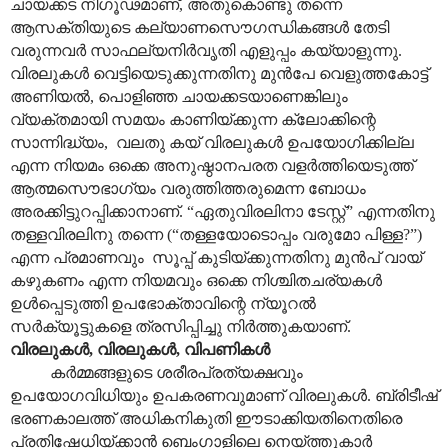
ചായക്കട നിഗൂഢമാണ്, അതുകൊണ്ടു തന്നെ
ആസക്തിയുടെ കല്യാണസൌഗന്ധികങ്ങൾ തേടി
വരുന്നവർ സാഫല്യനിർവൃതി എളുപ്പം കയ്യാളുന്നു.
വിരലുകൾ വെട്ടിയെടുക്കുന്നതിനു മുൻപേ വെളുത്തകോട്ട്
അണിയൽ, പൊളിഞ്ഞ ചായക്കടയാണെങ്കിലും
വ്യക്തമായി സമയം കാണിയ്ക്കുന്ന ക്ലോക്കിന്റെ
സാന്നിദ്ധ്യം, വലതു കയ് വിരലുകൾ ഉപയോഗിക്കില്ല
എന്ന നിയമം ഒക്കെ അനുഷ്ഠാനപരത വളർത്തിയെടുത്ത്
ആത്മസൌഭാഗ്യം വരുത്തിത്തരുമെന്ന ബോധം
അരക്കിട്ടുറപ്പിക്കാനാണ്. “ഏതുവിരലിനാ ടേസ്റ്റ്” എന്നതിനു
തള്ളവിരലിനു തന്നെ (“തള്ളയോടൊപ്പം വരുമോ പിള്ള?”)
എന്ന പ്രമാണവും സൂപ്പ് കുടിയ്ക്കുന്നതിനു മുൻപ് വായ്
കഴുകണം എന്ന നിയമവും ഒക്കെ നിശ്ചിതചര്യകൾ
ഉൾപ്പെടുത്തി ഉപഭോക്താവിന്റെ ന്യൂറൽ
സർക്യൂട്ടുകളെ ത്രസിപ്പിച്ചു നിർത്തുകയാണ്.
വിരലുകൾ, വിരലുകൾ, വിപണികൾ
കർമ്മങ്ങളുടെ ശരീരപ്രത്യക്ഷവും
ഉപയോഗവിധിയും ഉപകരണവുമാണ് വിരലുകൾ. ബ്രിടീഷ്
ഭരണകാലത്ത് അധികനികുതി ഈടാക്കിയതിനെതിരെ
പ്രതിഷേധിയ്ക്കാൻ ബെംഗാളിലെ നെയ്ത്തുകാർ