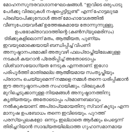
മോഹനസുന്ദരവാഗ്ദാനഘോഷങ്ങൾ. “ഇവിടെ ഒരുപാടു
പേർക്കു വിരലുകൾ നഷ്ടപ്പെട്ടിട്ടുണ്ട്” എന്ന് ഹോട്ടലുടമ
പ്രഖ്യാപിക്കുമ്പോൾ അത് മോഹാവേശത്തിൽ
വീണുപോയവർക്ക് ഉത്തേജകമായേ തോന്നുന്നുള്ളു.
ഉപഭോക്താവാദത്തിന്റെ (കൺസ്യൂമെരിസം)
ട്രിക്കുകളിലൊന്ന് മതം, ആത്മീയത, പുണ്യം
ഇവയുമൊക്കെയായി ബന്ധിപ്പിച്ച് വിപണി
അനുഷ്ഠാനപരമാക്കി അതുവഴി ഫലപ്രാപ്തിയിലേക്കുള്ള
നടകൾ കയറാൻ പ്രേരിപ്പിച്ച് അതോടൊപ്പം
വിശ്വാസയോഗ്യത നേടുക എന്നതാണ്. ഇഗോ
പരിപൂർത്തി മാത്രമല്ല ആത്മീയമായ സംതൃപ്തിയും
പ്രദാനം ചെയ്യുമെന്ന് നമ്മളെ നമ്മൾ തന്നെ ധരിപ്പിക്കാൻ
ഈ അനുഷ്ഠാനപരത സഹായിക്കും. വിരലുകൾ
മുറിച്ചെടുക്കാനുള്ള നിയമങ്ങൾ അനുഷ്ഠാനത്തിനു
കൃത്യതയും അതോടൊപ്പം പ്രമാണബലവും
നൽകുകയാണ്. അപ്രാപ്യമായതിനു സ്വാദ് കൂടും എന്ന
മാനുഷ ഉപബോധം തന്നെ ഇവിടെയും. പുറത്ത്
പരസ്യപ്പലകളോ ഒന്നും ഇല്ലാതെ ആർക്കും പെട്ടെന്ന്
തിരിച്ചറിയാൻ സാദ്ധ്യതയില്ലാത്ത ഗുഹാസമാനമായ