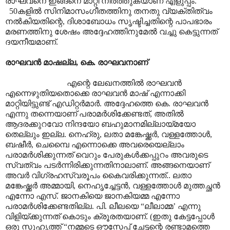
രാഘവനെ ഇങ്ങനെ മാറ്റി നിർത്തുകയാണ് എളുപ്പം.
50കളിൽ സിനിമാസംഗീതത്തിനു തനതു വ്യക്തിത്വം
നൽകിയതിന്റെ, ദിശാബോധം സൃഷ്ടിച്ചതിന്റെ പാപഭാരം
മരണത്തിനു ശേഷം അദ്ദേഹത്തിനുമേൽ വച്ചു കെട്ടുന്നത്
ദയനീയമാണ്.
രാഘവൻ മാഷല്ല, കെ. രാഘവനാണ്
എന്റെ ലേഖനത്തിൽ രാഘവൻ
എന്നെഴുതിയതൊക്കെ രാഘവൻ മാഷ് എന്നാക്കി
മാറ്റിയിട്ടുണ്ട് എഡിറ്റർമാർ. അദ്ദേഹത്തെ കെ. രാഘവൻ
എന്നു തന്നെയാണ് പരാമർശിക്കേണ്ടത്, അതിൽ
ആദരക്കുറവോ നിന്ദയോ ബഹുമാനമില്ലായ്മയോ
തെല്ലും ഇല്ല. നെഹ്രു, ലതാ മങ്കേഷ്ക്കർ, വള്ളത്തോൾ,
ബഷീർ, ചെമ്പൈ എന്നൊക്കെ അവരെയെല്ലാം
പരാമർശിക്കുന്നത് വെറും പേരുകൾക്കപ്പുറം അവരുടെ
സ്വത്വം പടർന്നിരിക്കുന്നതിനാലാണ്. അങ്ങനെയാണ്
അവർ വിഗ്രഹസ്വരൂപം കൈവരിക്കുന്നത്.. ലതാ
മങ്കേഷ്ക്കർ അമ്മായി, നെഹൃച്ചേട്ടൻ, വള്ളത്തോൾ മുത്തച്ഛൻ
എന്നോ എസ്. ജാനകിയെ ജാനകിയമ്മ എന്നോ
പരാമർശിക്കേണ്ടതില്ല. പി. ലീലയെ “ലീലാമ്മ’ എന്നു
വിളിയ്ക്കുന്നത് കൊടും ക്രൂരതയാണ്. (ഇതു കേട്ടപ്പോൾ
ഒരു സുഹൃത്ത് “നമ്മടെ ഔസേപ്പ് ചേട്ടന്റെ രണ്ടാമത്തെ