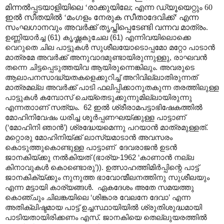
മിന്നൽ‌പ്പടയാളിയിലെ ‘രാക്കുയിലേ; എന്ന ഡ്യൂയെറ്റും 60
ഇൽ സീതയിൽ ‘മംഗളം നേരുക സീതാദേവിക്ക്‘ എന്ന
സംഘഗാനവും അവർക്ക് തൃപ്തിപ്പെടേണ്ടി വന്നവ മാത്രം.
ഉണ്ണിയാർച്ച (61) കൃഷ്ണകുചേല (61) എന്നിവയിലൊക്കെ
വെറുതെ ചില പാട്ടുകൾ സുശീലയോടൊപ്പമോ മറ്റോ പാടാൻ
മാത്രമേ അവർക്ക് അനുവാദമുണ്ടായിരുന്നുള്ളു, രാഘവൻ
തന്നെ ചിട്ടപ്പെടുത്തയിവ ആയിരുന്നെങ്കിലും. അവരുടെ
ആലാപനസാദ്ധ്യതകളെക്കുറിച്ച് അറിവില്ലാതിരുന്നത്
മാത്രമല്ല അവർക്ക് പാടി ഫലിപ്പിക്കാനുതകുന്ന തരത്തിലുള്ള
പാട്ടുകൾ കമ്പോസ് ചെയ്തെടുക്കുന്നുമില്ലായിരുന്നു
എന്നതാ‍ാണ് സത്യം. 62 ഇൽ ശ്രീരാമപട്ടാഭിഷേകത്തിൽ
മോഹിനിവേഷം ധരിച്ച ശൂർപ്പണഘയ്ക്കുള്ള പാട്ടാണ്
(‘മോഹിനി ഞാൻ’) ശ്രദ്ധേയമെന്നു പറയാൻ മാത്രമുള്ളത്.
മറ്റൊരു മോഹിനിയ്ക്ക് ലാസ്യമാടാൻ അവസരം
കൊടുത്തുകൊണ്ടുള്ള പാട്ടാണ് ദേവരാജൻ ഉടൻ
ജാനകിയ്ക്കു നൽകിയത് (ഭാര്യ-1962 ‘കാണാൻ നല്ല
കിനാവുകൾ കൊണ്ടൊരു’)). ഉത്സാഹത്തിമിർപ്പിന്റെ പാട്ട്
ജാനകിക്യ്ക്കും നുനുത്ത ഭാവോന്മീലനത്തിനു സുശീലയും
എന്ന മട്ടായി കാര്യങ്ങൾ. ഏകദേശം അതേ സമയത്തു
കൊഞ്ചും ചിലങ്കയിലെ ‘ശിങ്കാര വേലനേ ദേവാ’ എന്ന
അതിക്ലിഷ്ടമായ പാട്ട് ഉച്ചസ്ഥായിയിൽ ശ്രുതിശുദ്ധമായി
പാടിയതായിരിക്കണം എസ്. ജാനകിയെ തെല്ലുയരത്തിൽ