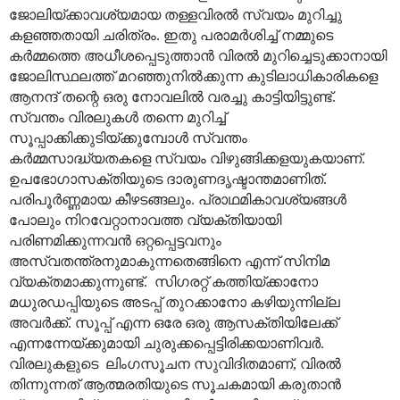
ജോലിയ്ക്കാവശ്യമായ തള്ളവിരൽ സ്വയം മുറിച്ചു
കളഞ്ഞതായി ചരിത്രം. ഇതു പരാമർശിച്ച് നമ്മുടെ
കർമ്മത്തെ അധീശപ്പെടുത്താൻ വിരൽ മുറിച്ചെടുക്കാനായി
ജോലിസ്ഥലത്ത് മറഞ്ഞുനിൽക്കുന്ന കുടിലാധികാരികളെ
ആനന്ദ് തന്റെ ഒരു നോവലിൽ വരച്ചു കാട്ടിയിട്ടുണ്ട്.
സ്വന്തം വിരലുകൾ തന്നെ മുറിച്ച്
സൂപ്പാക്കിക്കുടിയ്ക്കുമ്പോൾ സ്വന്തം
കർമ്മസാദ്ധ്യതകളെ സ്വയം വിഴുങ്ങിക്കളയുകയാണ്.
ഉപഭോഗാസക്തിയുടെ ദാരുണദൃഷ്ടാന്തമാണിത്.
പരിപൂർണ്ണമായ കീഴടങ്ങലും. പ്രാഥമികാവശ്യങ്ങൾ
പോലും നിറവേറ്റാനാവത്ത വ്യക്തിയായി
പരിണമിക്കുന്നവൻ ഒറ്റപ്പെട്ടവനും
അസ്വതന്ത്രനുമാകുന്നതെങ്ങിനെ എന്ന് സിനിമ
വ്യക്തമാക്കുന്നുണ്ട്. സിഗരറ്റ് കത്തിയ്ക്കാനോ
മധുരഡപ്പിയുടെ അടപ്പ് തുറക്കാനോ കഴിയുന്നില്ല
അവർക്ക്. സൂപ്പ് എന്ന ഒരേ ഒരു ആസക്തിയിലേക്ക്
എന്നന്നേയ്ക്കുമായി ചുരുക്കപ്പെട്ടിരിക്കയാണിവർ.
വിരലുകളുടെ ലിംഗസൂചന സുവിദിതമാണ്, വിരൽ
തിന്നുന്നത് ആത്മരതിയുടെ സൂചകമായി കരുതാൻ