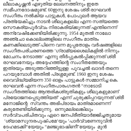
ലീലാകൃഷ്ണൻ എഴുതിയ ലേഖനത്തിനും ഇതേ
സമീപനദോഷമുണ്ട്. 60ഇനു ശേഷം ശ്രീ രാഘവൻ
സംഗീതം നൽകിയ പാട്ടുകൾ, പോപുലർ ആയവ
പ്രത്യേകിച്ചും നാടൻ ശീലുകളല്ല എന്ന സത്യത്തെ
സൌകര്യപൂർവ്വം നിരാകരിയ്ക്കുന്നത് എന്തിനെന്ന്
അന്വേഷിക്കേണ്ടിയിരിക്കുന്നു. 1954 മുതൽ നാലോ
അഞ്ചോ കൊല്ലങ്ങളിലെ സംഗീതം മാത്രം
കണക്കിലെടുത്ത് പിന്നെ വന്ന മുപ്പതോളം വർഷങ്ങളിലെ
സംഗീതപരിചരണത്തെ ‘ഗ്രാമ്യശൈലികളിൽ നിന്നും
മോചനം നേടാത്ത‘ എന്നു തീർപ്പുകൽ‌പ്പിക്കുന്നത് ശ്രീ
രാഘവനേയും അദ്ദേഹത്തിന്റെ സംഗീതത്തേയും
ഇത്രയും അടുത്തറിഞ്ഞിട്ടുള്ള പൂവച്ചൽ ഖാദർ തന്നെ
പറയുമ്പോൾ അതിൽ പ്രശ്നമുണ്ട്. 1960 ഇനു ശേഷം
വൈവിദ്ധ്യമിയന്ന 350 ഓളം പാട്ടുകൾ സമ്മാനിച്ച കെ.
രാഘവൻ എന്ന സംഗീതപാരംഗതൻ “നാടോടി
സംഗീതത്തിലെ ആന്തരികശ്രുതികളും ശീലുകളുമാണ്
പ്രയോജനപ്പെടുത്തിയത്‘ എന്ന് ചുരുക്കിപ്പറയുന്നത് ശ്രീ
മനോജിന്റെ സ്വന്തം അഭിപ്രായം മാത്രമാണെന്ന്
കരുതേണ്ടിയിരിക്കുന്നു. ഒന്നുമല്ലെങ്കിലും
സർവ്വപരിചിതവും ഏറെ ജനപ്രീതിയാർജ്ജിച്ചതുമായ
‘ശ്യാമസുന്ദരപുഷ്പമേ‘യും ‘പാർവ്വണേന്ദുവിൻ
ദേഹമടക്കി“യേയും “മഞ്ജുഭാഷിണീ”യേയും മുൻ