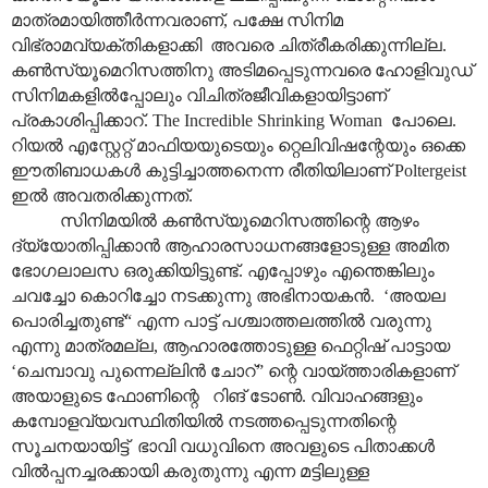
മാത്രമായിത്തീർന്നവരാണ്, പക്ഷേ സിനിമ
വിഭ്രാമവ്യക്തികളാക്കി അവരെ ചിത്രീകരിക്കുന്നില്ല.
കൺസ്യൂമെറിസത്തിനു അടിമപ്പെടുന്നവരെ ഹോളിവുഡ്
സിനിമകളിൽ‌പ്പോലും വിചിത്രജീവികളായിട്ടാണ്
പ്രകാശിപ്പിക്കാറ്‌. The Incredible Shrinking Woman പോലെ.
റിയൽ എസ്റ്റേറ്റ് മാഫിയയുടെയും റ്റെലിവിഷന്റേയും ഒക്കെ
ഈതിബാധകൾ കുട്ടിച്ചാത്തനെന്ന രീതിയിലാണ് Poltergeist
ഇൽ അവതരിക്കുന്നത്.
സിനിമയിൽ കൺസ്യൂമെറിസത്തിന്റെ ആഴം
ദ്യ്യോതിപ്പിക്കാൻ ആഹാരസാധനങ്ങളോടുള്ള അമിത
ഭോഗലാലസ ഒരുക്കിയിട്ടുണ്ട്. എപ്പോഴും എന്തെങ്കിലും
ചവച്ചോ കൊറിച്ചോ നടക്കുന്നു അഭിനായകൻ. ‘അയല
പൊരിച്ചതുണ്ട്“ എന്ന പാട്ട് പശ്ചാത്തലത്തിൽ വരുന്നു
എന്നു മാത്രമല്ല, ആഹാരത്തോടുള്ള ഫെറ്റിഷ് പാട്ടായ
‘ചെമ്പാവു പുന്നെല്ലിൻ ചോറ്” ന്റെ വായ്ത്താരികളാണ്
അയാളുടെ ഫോണിന്റെ റിങ് ടോൺ. വിവാഹങ്ങളും
കമ്പോളവ്യവസ്ഥിതിയിൽ നടത്തപ്പെടുന്നതിന്റെ
സൂചനയായിട്ട് ഭാവി വധുവിനെ അവളുടെ പിതാക്കൾ
വിൽ‌പ്പനച്ചരക്കായി കരുതുന്നു എന്ന മട്ടിലുള്ള