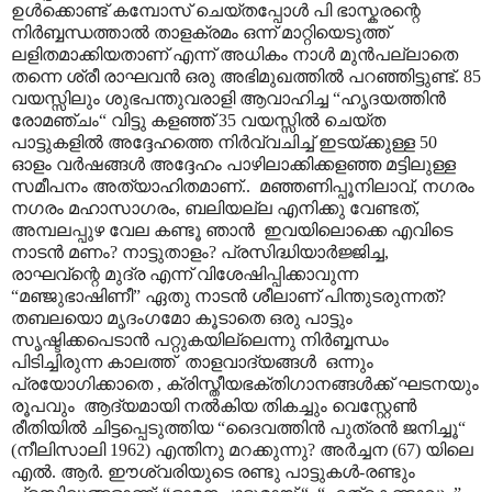
ഉൾക്കൊണ്ട് കമ്പോസ് ചെയ്തപ്പോൾ പി ഭാസ്കരന്റെ
നിർബ്ബന്ധത്താൽ താളക്രമം ഒന്ന് മാറ്റിയെടുത്ത്
ലളിതമാക്കിയതാണ് എന്ന് അധികം നാൾ മുൻപല്ലാതെ
തന്നെ ശ്രീ രാഘവൻ ഒരു അഭിമുഖത്തിൽ പറഞ്ഞിട്ടുണ്ട്. 85
വയസ്സിലും ശുഭപന്തുവരാളി ആവാഹിച്ച “ഹൃദയത്തിൻ
രോമഞ്ചം“ വിട്ടു കളഞ്ഞ് 35 വയസ്സിൽ ചെയ്ത
പാട്ടുകളിൽ അദ്ദേഹത്തെ നിർവ്വചിച്ച് ഇടയ്ക്കുള്ള 50
ഓളം വർഷങ്ങൾ അദ്ദേഹം പാഴിലാക്കിക്കളഞ്ഞ മട്ടിലുള്ള
സമീപനം അത്യാഹിതമാണ്.. മഞ്ഞണിപ്പൂനിലാവ്, നഗരം
നഗരം മഹാസാഗരം, ബലിയല്ല എനിക്കു വേണ്ടത്,
അമ്പലപ്പുഴ വേല കണ്ടൂ ഞാൻ ഇവയിലൊക്കെ എവിടെ
നാടൻ മണം? നാട്ടുതാളം? പ്രസിദ്ധിയാർജ്ജിച്ച,
രാഘവ്ന്റെ മുദ്ര എന്ന് വിശേഷിപ്പിക്കാവുന്ന
“മഞ്ജുഭാഷിണീ” ഏതു നാടൻ ശീലാണ് പിന്തുടരുന്നത്?
തബലയൊ മൃദംഗമോ കൂടാതെ ഒരു പാട്ടും
സൃഷ്ടിക്കപെടാൻ പറ്റുകയില്ലെന്നു നിർബ്ബന്ധം
പിടിച്ചിരുന്ന കാലത്ത് താളവാദ്യങ്ങൾ ഒന്നും
പ്രയോഗിക്കാതെ , ക്രിസ്തീയഭക്തിഗാനങ്ങൾക്ക് ഘടനയും
രൂപവും ആദ്യമായി നൽകിയ തികച്ചും വെസ്റ്റേൺ
രീതിയിൽ ചിട്ടപ്പെടുത്തിയ “ദൈവത്തിൻ പുത്രൻ ജനിച്ചൂ“
(നീലിസാലി 1962) എന്തിനു മറക്കുന്നു? അർച്ചന (67) യിലെ
എൽ. ആർ. ഈശ്വരിയുടെ രണ്ടു പാട്ടുകൾ-രണ്ടും