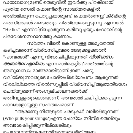
ഡയലോഗുമുണ്ട്. തെരുവിൽ ഇവർക്കു പിറകിലായി
പുതിയ സെൽ ഫോണിന്റെ സാദ്ധ്യതകളിൽ
അഭിരമിക്കുന്ന ചെറുപ്പക്കാരുണ്ട്. ഫെയർനെസ്സ് ക്രീമിന്റെ
പരസ്യങ്ങൾ പലടത്തും പ്രത്യക്ഷപ്പെടുന്നു. എന്നാൽ
“He lies” എന്ന് വിളിച്ചോതുന്ന കരിമ്പൂച്ചയും ഹോടലിന്റെ
പ്രവേശനസ്ഥാനത്തു കാണാം.
സ്വന്തം വിരൽ കൊണ്ടുള്ള അമൃതേത്ത്
കഴിച്ചവരെന്ന് വിശ്വസിച്ചവരെ അടുക്കളക്കാരൻ
“പാവങ്ങൾ” എന്നു വിശേഷിപ്പിക്കുന്നത്
വിശ്വാസം
അതല്ലേ എല്ലാം
എന്ന മാർകെറ്റിങ് മന്ത്രത്തിന്റെ
അനുബന്ധം മാത്രമായിട്ടാണ്. ഇത് ചരടു
വലിയ്ക്കുന്നവരുടെ ചോദ്യപ്രഖ്യാപനം ആകുന്നത്
വിരലില്ലാത്ത വിരൽസൂപ്പിൽ വിശ്വസിച്ച് ആത്മത്യാഗം
ചെയ്യുമെന്ന് അംഗുലീചാലനക്കാർക്ക്
അറിവുള്ളതുകൊണ്ടാണ്, അവരാൽ ചലിപ്പിക്കപ്പെടുന്ന
പാവകളോടുള്ള സഹതാപമാണ്.
“ആരാണു നിങ്ങളുടെ ചരടുകൾ വലിയ്ക്കുന്നത്”
(Who pulls your strings?)എന്ന ചോദ്യം സിനിമ തെല്ലും
അവശേഷിപ്പിക്കുന്നില്ലെങ്കിലും
ഉപഭോഗാന്വേഷണത്വരയുടെ മിത് ആയ