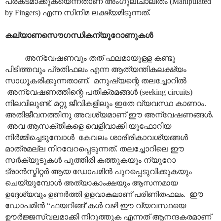
പ്രകടമാക്കുകയെന്നതാണ് അംഗുലീചാലിതം (Manipulated
by Fingers) എന്ന സിനിമ ലക്ഷ്യമിടുന്നത്.
കല്യാണസൌഗന്ധികന്യൂറോണുകൾ
അന്വേഷണവും തത് ഫലമായുള്ള കണ്ടു
പിടിത്തവും പ്രതിഫലം എന്ന ആത്യന്തികലക്ഷ്യം
സാധൂകരിക്കുന്നതാണ്. മനുഷ്യന്റെ തലച്ചോറിൽ
അന്വേഷണത്തിന്റെ പതിക്രമങ്ങൾ (seeking circuits)
നിലവിലുണ്ട്. മറ്റു ജീവികളിലും ഇതേ വ്യവസ്ഥ കാണാം.
അതിജീവനത്തിനു അവശ്യമാണ് ഈ അന്വേഷണങ്ങൾ.
അവ ആസക്തികളെ വെളിവാക്കി യൂഫോറിയ
നിർമ്മിച്ചെടുമ്പോൾ കേവലം ശാരീരികാവശ്യങ്ങൾ
മാത്രമല്ല നിറവേറപ്പെടുന്നത്. തലച്ചോറിലെ ഈ
സർക്യൂടുകൾ പൂത്തിരി കത്തുകയും ന്യൂറോ
ട്രാൻസ്മിറ്റർ ആയ ഡോപമിൻ പുറപ്പെടുവിക്കുകയും
ചെയ്യുമ്പോൾ
അത്യാകാംക്ഷയും ആസന്നമായ
ഉദ്ദേശ്യവും ഉണർത്തി ഉളവാകലാണ് പരിണിതഫലം.
ഈ
ഡോപമിൻ “ഫയറിങ്ങ്’കൾ വഴി ഈ വ്യവസ്ഥയെ
ഊർജ്ജസ്വലമാക്കി നിറുത്തുക എന്നത് ആനന്ദകരമാണ്