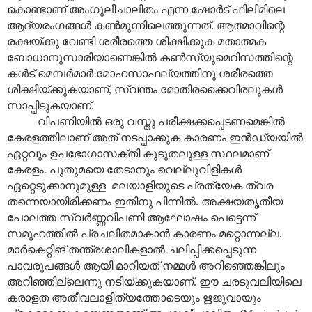
കൊണ്ടാണ് അംഗുലീചാലിതം എന്ന ഷോർട് ഫിലിമിലെ
ആദ്യരംഗങ്ങൾ കൺമുന്നിലെത്തുന്നത്. ആത്മാവിന്റെ
രക്ഷയ്ക്കു വേണ്ടി ശരീരത്തെ ശിക്ഷിക്കുക മതാത്മക
ബോധാനുസാരിയാണെങ്കിൽ കൺസ്യൂമെറിസത്തിന്റെ
കൾട് മെമ്പർമാർ മോഹസാഫല്യത്തിനു ശരീരത്തെ
ശിക്ഷിയ്ക്കുകയാണ്, സ്വന്തം മോതിരക്കൈവിരലുകൾ
സാപ്പിടുകയാണ്.
വിപണിയിൽ ഒരു വസ്തു പരീക്ഷക്കപ്പെടണമെങ്കിൽ
കേരളത്തിലാണ് അത് നടപ്പാക്കുക കാരണം ഇൻഡ്യയിൽ
ഏറ്റവും ഉപഭോഗാസക്തി കൂടുതലുള്ള സ്ഥലമാണ്
കേരളം. പുതുമയെ തേടാനും വെല്ലുവിളികൾ
ഏറ്റെടുക്കാനുമുള്ള മലയാളിയുടെ പ്രത്യേക ത്വര
തന്നെയായിരിക്കണം ഇതിനു പിന്നിൽ. അക്ഷയതൃതീയ
പോലത്ത സ്വർണ്ണവിപണി ആഘോഷം പെട്ടെന്ന്
സമൂഹത്തിൽ പ്രചലിതമാകാൻ കാരണം മറ്റൊന്നല്ല.
മാർകെറ്റിങ് തന്ത്രശാലികളാൽ ചലിപ്പിക്കപ്പെടുന്ന
പാവരൂപങ്ങൾ ആയി മാറിയത് നമ്മൾ അറിഞ്ഞെങ്കിലും
അറിഞ്ഞില്ലെന്നു നടിയ്ക്കുകയാണ്. ഈ ചരടുവലിയിലെ
കരാളത അതീവലാളിത്യത്തോടെയും ഋജുവായും