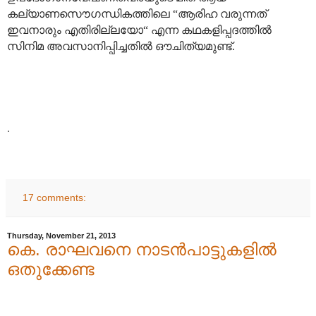
കല്യാണസൌഗന്ധികത്തിലെ “ആരിഹ വരുന്നത്
ഇവനാരും എതിരില്ലയോ“ എന്ന കഥകളിപ്പദത്തിൽ
സിനിമ അവസാനിപ്പിച്ചതിൽ ഔചിത്യമുണ്ട്.
.
17 comments:
Thursday, November 21, 2013
കെ. രാഘവനെ നാടൻപാട്ടുകളിൽ
ഒതുക്കേണ്ട