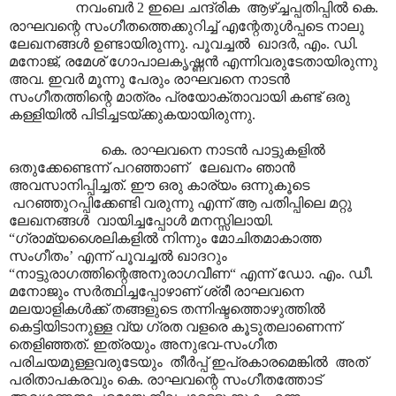
നവംബർ 2 ഇലെ ചന്ദ്രിക ആഴ്ച്ചപ്പതിപ്പിൽ കെ.
രാഘവന്റെ സംഗീതത്തെക്കുറിച്ച് എന്റേതുൾപ്പടെ
നാലു
ലേഖനങ്ങൾ ഉണ്ടായിരുന്നു. പൂവച്ചൽ ഖാദർ, എം. ഡി.
മനോജ്, രമേശ് ഗോപാ‍ലകൃഷ്ണൻ എന്നിവരുടേതായിരുന്നു
അവ. ഇവർ മൂന്നു പേരും രാഘവനെ നാടൻ
സംഗീതത്തിന്റെ മാത്രം പ്രയോക്താവായി കണ്ട് ഒരു
കള്ളിയിൽ പിടിച്ചടയ്ക്കുകയായിരുന്നു.
കെ. രാഘവനെ നാടൻ പാട്ടുകളിൽ
ഒതുക്കേണ്ടെന്ന് പറഞ്ഞാണ് ലേഖനം ഞാൻ
അവസാനിപ്പിച്ചത്. ഈ ഒരു കാര്യം ഒന്നുകൂടെ
പറഞ്ഞുറപ്പിക്കേണ്ടി വരുന്നു എന്ന് ആ പതിപ്പിലെ മറ്റു
ലേഖനങ്ങൾ വായിച്ചപ്പോൾ മനസ്സിലായി.
“ഗ്രാമ്യശൈലികളിൽ നിന്നും മോചിതമാകാത്ത
സംഗീതം’ എന്ന് പൂവച്ചൽ ഖാദറും
“നാട്ടുരാഗത്തിന്റെഅനുരാഗവീണ“ എന്ന് ഡോ. എം. ഡീ.
മനോജും സർത്ഥിച്ചപ്പോഴാണ് ശ്രീ രാഘവനെ
മലയാളികൾക്ക് തങ്ങളുടെ തന്നിഷ്ടത്തൊഴുത്തിൽ
കെട്ടിയിടാനുള്ള വ്യ ഗ്രത വളരെ കൂടുതലാണെന്ന്
തെളിഞ്ഞത്. ഇത്രയും അനുഭവ-സംഗീത
പരിചയമുള്ളവരുടേയും തീർപ്പ് ഇപ്രകാരമെങ്കിൽ അത്
പരിതാപകരവും കെ. രാഘവന്റെ സംഗീതത്തോട്