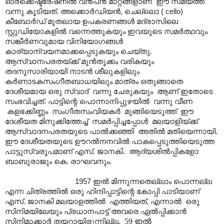
ഓർക്കെഷ്ട്രേഷനിൽ വൻപൻ മാറ്റങ്ങളാണ് ഈ സമയത്ത്
വന്നു കൂടിയത്. അക്കൊർഡിയൻ, ചെല്ലൊ ( cello)
കീബോർഡ് മുതലായ ഉപകരണങ്ങൾ മദ്രാസിലെ
സ്റ്റുഡിയോകളിൽ വന്നെത്തുകയും ഇവയുടെ സമർത്ഥവും
സങ്കീർണവുമായ വിനിയോഗങ്ങൾ
കാര്യാന്വയനമാക്കപ്പെടുകയും ചെയ്തു.
ആസ്വാനപരതയ്ക്ക് മുൻതൂക്കം വരികയും
തദനുസാരിയായി നാടൻ ശീലുകളിലും
കർണാടകസംഗീതബാധയിലും മാത്രം ഒതുങ്ങാതെ
ദേശീയമായ ഒരു സ്വാദ് വന്നു ചേരുകയും ആണ് ഇതോടെ
സംഭവിച്ചത്. പാട്ടിന്റെ പൊന്നാനിപ്പുഴയിൽ വന്നു വീണ
കളഭക്കിണ്ണം സംഗീതസംവിയകർ മുങ്ങിയെടുത്ത് ഈ
ദേശീയത മിനുക്കിത്തേച്ച് സമർപ്പിച്ചപ്പോൾ മലയാളിയ്ക്ക്
ആസ്വാദനപരതയുടെ പാൽക്കഞ്ഞി അതിൽ മതിയെന്നായി.
ഈ ദേശീയതയുടെ ഊറൽനനവിൽ പാകപ്പെടുത്തിയെടുത്ത
പാട്ടുസ്വരൂപമാണ് എസ്. ജാനകി. ആദ്യശിൽ‌പ്പികളോ
ബാബുരാജും കെ. രാഘവനും.
1957 ഇൽ മിന്നുന്നതെല്ലാം പൊന്നല്ല
എന്ന ചിത്രത്തിൽ ഒരു ഹിന്ദിപ്പാട്ടിന്റെ കോപ്പി പാടിയാണ്
എസ്. ജാനകി മലയാളത്തിൽ എത്തിയത്, എന്നാൽ ഒരു
സിനിമയിലേയും പ്രധാനപാട്ട് അവരെ ഏൽ‌പ്പിക്കാൻ
59 ഇൽ
സിനിമാക്കാർ തയറായിരുന്നില്ല.