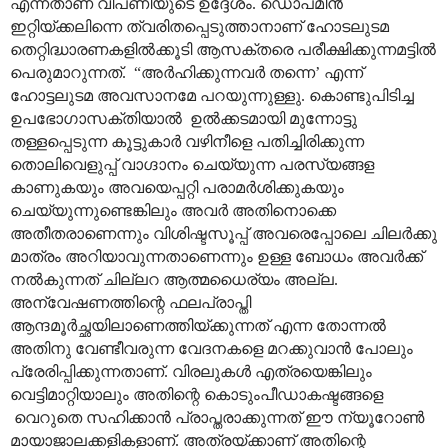
എന്നതാണ് വിപണിയുടെ ഉദ്ദേശം. ഡൊപമിൻ
ഇറ്റിയ്ക്കലിന്നെ ത്വരിതപ്പെടുത്താനാണ് ഹോടലുടമ
തെറ്റിദ്ധാരണകളിൽക്കൂടി ആസക്തരെ പരീക്ഷിക്കുന്നമട്ടിൽ
പെരുമാറുന്നത്. “അർഹിക്കുന്നവർ തന്നെ’ എന്ന്
ഹോട്ടലുടമ അവസാനമേ പറയുന്നുള്ളു. കൊണ്ടുപിടിച്ച
ഉപഭോഗാസക്തിയാൽ ഉൽക്കടമായി മുന്നോട്ടു
തള്ളപ്പെടുന്ന കൂട്ടുകാർ വഴിനീളെ പതിച്ചിരിക്കുന്ന
തൊലിവെളുപ്പ് വാഗ്ദാനം ചെയ്യുന്ന പരസ്യങ്ങള
കാണുകയും അവയെപ്പറ്റി പരാമർശിക്കുകയും
ചെയ്യുന്നുണ്ടെങ്കിലും അവർ അതിനൊക്കെ
അതീതരാണെന്നും വിശിഷ്ടസൂപ്പ് അവരെപ്പോലെ ചിലർക്കു
മാത്രം അറിയാവുന്നതാണെന്നും ഉള്ള ബോധം അവർക്ക്
നൽകുന്നത് ചില്ലറ ആത്മധൈര്യം അല്ല.
അന്വേഷണത്തിന്റെ ഫലപ്രാപ്തി
ആന്ദമൂർച്ഛയിലാണെത്തിയ്ക്കുന്നത് എന്ന തോന്നൽ
അതിനു വേണ്ടീവരുന്ന വേദനകളെ മറക്കുവാൻ പോലും
പ്രേരിപ്പിക്കുന്നതാണ്. വിരലുകൾ എത്രയെങ്കിലും
വെട്ടിമാറ്റിയാലും അതിന്റെ കൊടുംപീഡാകഷ്ടങ്ങളെ
വെറുതെ സഹിക്കാൻ പ്രാപ്തരാക്കുന്നത് ഈ ന്യൂറോൺ
മായാജാലക്കളികളാണ്. അത്രയ്ക്കാണ് അതിന്റെ