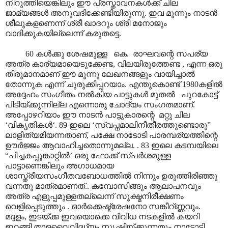
നിറുത്തിയെങ്കിലും ഈ പ്രസ്താവനകൾക്ക് ചില
ജാമ്യങ്ങൾ അനുവദിക്കേണ്ടിയിരുന്നു. ഇവ മൂന്നും നാടൻ
ശീലുകളണെന്ന് ശ്രീ ഖാദറും ശ്രീ മനോജും
വാദിക്കുകയില്ലെന്ന് കരുതട്ടെ.
60 കൾക്കു ശേഷമുള്ള കെ. രാഘവന്റെ സപര്യ
അത്ര കാര്യമായെടുക്കേണ്ട, വിലയിരുത്തേണ്ട , എന്ന ഒരു
തീരുമാനമാണ് ഈ മൂന്നു ലേഖനങ്ങളും വായിച്ചാൽ
തോന്നുക എന്ന് ചുരുക്കിപ്പറയാം. എന്തുകൊണ്ട് 1980കളിൽ
അദ്ദേഹം സംഗീതം നൽകിയ പാട്ടുകൾ മുതൽ പുറകോട്ട്
പിടിയ്ക്കുന്നില്ല എന്നൊരു ചോദ്യം സംഗതമാണ്.
അപ്പോഴറിയാം ഈ നാടൻ പാട്ടുകാരന്റെ മറ്റു ചില
‘വികൃതികൾ‘. 89 ഇലെ ‘സ്വപ്നമാലിനീതീരത്തുണ്ടൊരു”
ലാളിത്യമിയന്നതാണ്, പക്ഷേ നാടോടി പാരമ്പര്യത്തിന്റെ
ഊർജ്ജം ആവാഹിച്ചതൊന്നുമല്ല. . 83 ഇലെ കടമ്പയിലെ
“പിച്ചകപ്പൂങ്കാറ്റിൽ’ ഒരു ഫോക്ക് സ്പർശമുള്ള
പാട്ടാണെങ്കിലും അഗാധമായ
ശാസ്ത്രീയസംഗീതവബോധത്തിൽ നിന്നും ഉരുത്തിരിഞ്ഞു
വന്നതു മാത്രമാണത്.. കമ്പോസിങ്ങും ആലാപനവും
അത്ര എളുപ്പമുള്ളതല്ലെന്ന് സൂക്ഷ്മനിരീക്ഷണം
വെളിപ്പെടുത്തും . ഓർക്കെഷ്ട്രേഷനോ സങ്കീറ്ണ്ണവും.
മദ്ദളം, ഇടയ്ക്ക ഇവയൊക്കെ വിവിധ നടകളിൽ കയറി
ഇറങ്ങി താളവൈവിദ്ധ്യം സൃഷ്ടിയ്ക്കുന്നതും നാടോടി