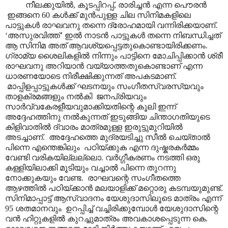
നീലക്കുയിൽ, കൂടപ്പിറപ്പ്, രാരിച്ചൻ എന്ന പൌരൻ
ഇങ്ങനെ 60 കൾക്ക് മുൻപുള്ള ചില സിനിമകളിലെ
പാട്ടുകൾ രാഘവനു തന്നെ ദ്രോഹമായി വന്നിരിക്കയാണ്.
‘അസുരവിത്ത്’ ഇൽ നാടൻ പാട്ടുകൾ തന്നെ നിബന്ധിച്ചത്
ആ സിനിമ അത് ആവശ്യപ്പെട്ടതുകൊണ്ടായിരിക്കണം.
ഗ്രാമ്യ ശൈലികളിൽ നിന്നും പാട്ടിനെ മോചിപ്പിക്കാൻ ശ്രീ
രാഘവനു അറിയാൻ വയ്യാത്തതുകൊണ്ടാണ് എന്ന
ധാരണയോടെ നിരീക്ഷിക്കുന്നത് അപകടമാണ്.
മാപ്പിളപ്പാട്ടുകൾക്ക് ഘടനയും സംഗീതസ്വരസ്യവും
താളക്രമങ്ങളും നൽകി ജനപ്രിയവും
സാർവ്വകേരളീയവുമാക്കിയതിന്റെ കൂലി ഇന്ന്
അദ്ദേഹത്തിനു നൽകുന്നത് ഇടുങ്ങിയ ചിന്താഗതിയുടെ
കിളിവാതിൽ ദ്വാരം മാത്രമുള്ള ഇരുട്ടുമുറിയിൽ
അടച്ചാണ്. അദ്ദേഹത്തെ മുദ്രയടിച്ചു സീൽ ചെയ്താൽ
പിന്നെ എന്തെങ്കിലും പഠിയ്ക്കുക എന്ന ദുഷ്കരകർമ്മം
വേണ്ടി വരികയില്ലല്ലൊ. വർഗ്ഗീകരണം നടത്തി ഒരു
കള്ളിയിലാക്കി മൂടിയും വച്ചാൽ പിന്നെ തുറന്നു
നോക്കുകയും വേണ്ട. രാഘവന്റെ സംഗീതത്തെ
ആഴത്തിൽ പഠിയ്ക്കാൻ മലയാളിക്ക് മറ്റൊരു കടമ്പയുമുണ്ട്.
സിനിമാപ്പാട്ട് ആസ്വാദനം യേശുദാസിലൂടെ മാത്രം എന്ന്
95 ശതമാനവും ഉറപ്പിച്ച് വച്ചിരിക്കുമ്പോൾ യേശുദാസിന്റെ
വൻ ഹിറ്റുകളിൽ കുറച്ചുമാത്രം അവകാശപ്പെടുന്ന കെ.