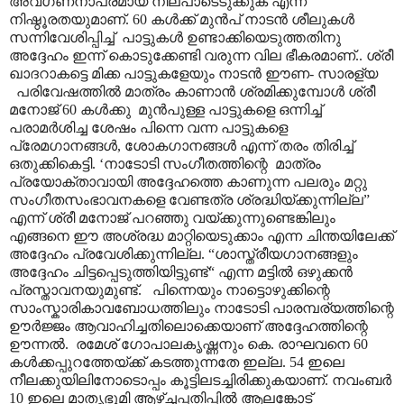
അവഗണനാപരമായ നിലപാടെടുക്കുക എന്ന
നിഷ്ഠൂരതയുമാണ്. 60 കൾക്ക് മുൻപ് നാടൻ ശീലുകൾ
സന്നിവേശിപ്പിച്ച് പാട്ടുകൾ ഉണ്ടാക്കിയെടുത്തതിനു
അദ്ദേഹം ഇന്ന് കൊടുക്കേണ്ടി വരുന്ന വില ഭീകരമാണ്.. ശ്രീ
ഖാദറാകട്ടെ മിക്ക പാട്ടുകളേയും നാടൻ ഈണ- സാരള്യ
പരിവേഷത്തിൽ മാത്രം കാണാൻ ശ്രമിക്കുമ്പോൾ ശ്രീ
മനോജ് 60 കൾക്കു മുൻപുള്ള പാട്ടുകളെ ഒന്നിച്ച്
പരാമർശിച്ച ശേഷം പിന്നെ വന്ന പാട്ടുകളെ
പ്രേമഗാനങ്ങൾ, ശോകഗാനങ്ങൾ എന്ന് തരം തിരിച്ച്
ഒതുക്കികെട്ടി. ‘നാടോടി സംഗീതത്തിന്റെ മാത്രം
പ്രയോക്താവായി അദ്ദേഹത്തെ കാണുന്ന പലരും മറ്റു
സംഗീതസംഭാവനകളെ വേണ്ടത്ര ശ്രദ്ധിയ്ക്കുന്നില്ല”
എന്ന് ശ്രീ മനോജ് പറഞ്ഞു വയ്ക്കുന്നുണ്ടെങ്കിലും
എങ്ങനെ ഈ അശ്രദ്ധ മാറ്റിയെടുക്കാം എന്ന ചിന്തയിലേക്ക്
അദ്ദേഹം പ്രവേശിക്കുന്നില്ല. “ശാസ്ത്രീയഗാനങ്ങളും
അദ്ദേഹം ചിട്ടപ്പെടുത്തിയിട്ടുണ്ട്“ എന്ന മട്ടിൽ ഒഴുക്കൻ
പ്രസ്താവനയുമുണ്ട്. പിന്നെയും നാട്ടൊഴുക്കിന്റെ
സാംസ്കാരികാവബോധത്തിലും നാടോടി പാരമ്പര്യത്തിന്റെ
ഊർജ്ജം ആവാഹിച്ചതിലൊക്കെയാണ് അദ്ദേഹത്തിന്റെ
ഊന്നൽ. രമേശ് ഗോപാലകൃഷ്ണനും കെ. രാഘവനെ 60
കൾക്കപ്പുറത്തേയ്ക്ക് കടത്തുന്നതേ ഇല്ല. 54 ഇലെ
നീലക്കുയിലിനോടൊപ്പം കൂട്ടിലടച്ചിരിക്കുകയാണ്. നവംബർ
10 ഇലെ മാതൃഭൂമി ആഴ്ച്ചപ്പതിപ്പിൽ ആലങ്കോട്