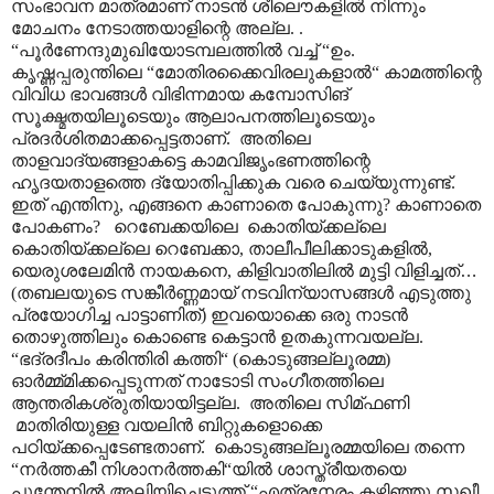
സംഭാവന മാത്രമാണ് നാടൻ ശീലൌകളിൽ നിന്നും
മോചനം നേടാത്തയാളിന്റെ അല്ല. .
“പൂർണേന്ദുമുഖിയോടമ്പലത്തിൽ വച്ച് “ഉം.
കൃഷ്ണപ്പരുന്തിലെ “മോതിരക്കൈവിരലുകളാൽ“ കാമത്തിന്റെ
വിവിധ ഭാവങ്ങൾ വിഭിന്നമായ കമ്പോസിങ്
സൂക്ഷ്മതയിലൂടെയും ആലാപനത്തിലൂടെയും
പ്രദർശിതമാക്കപ്പെട്ടതാണ്. അതിലെ
താളവാദ്യങ്ങളാകട്ടെ കാമവിജൃംഭണത്തിന്റെ
ഹൃദയതാളത്തെ ദ്യോതിപ്പിക്കുക വരെ ചെയ്യുന്നുണ്ട്.
ഇത് എന്തിനു, എങ്ങനെ കാണാതെ പോകുന്നു? കാണാതെ
പോകണം? റെബേക്കയിലെ കൊതിയ്ക്കല്ലെ
കൊതിയ്ക്കല്ലെ റെബേക്കാ, താലീപീലിക്കാടുകളിൽ,
യെരുശലേമിൻ നായകനെ, കിളിവാതിലിൽ മുട്ടി വിളിച്ചത്
…
(തബലയുടെ സങ്കീർണ്ണമായ് നടവിന്യാസങ്ങൾ എടുത്തു
പ്രയോഗിച്ച പാട്ടാണിത്) ഇവയൊക്കെ ഒരു നാടൻ
തൊഴുത്തിലും കൊണ്ടെ കെട്ടാൻ ഉതകുന്നവയല്ല.
“ഭദ്രദീപം കരിന്തിരി കത്തി“ (കൊടുങ്ങല്ലൂരമ്മ)
ഓർമ്മ്മിക്കപ്പെടുന്നത് നാടോടി സംഗീതത്തിലെ
ആന്തരികശ്രുതിയായിട്ടല്ല. അതിലെ സിമ്ഫണി
മാതിരിയുള്ള വയലിൻ ബിറ്റുകളൊക്കെ
പഠിയ്ക്കപ്പെടേണ്ടതാണ്. കൊടുങ്ങല്ലൂരമ്മയിലെ തന്നെ
“നർത്തകീ നിശാനർത്തകി“യിൽ ശാസ്ത്രീയതയെ
പൂന്തേനിൽ അലിയിച്ചെടുത്ത് “എത്രനേരം കഴിഞ്ഞൂ സഖീ