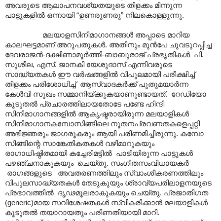
അവരുടെ ആലാപനവശ്യതയുടെ തിളക്കം മിന്നുന്ന
പാട്ടുകളിൽ ഒന്നായി “ഉണരുണരൂ” നിലകൊള്ളുന്നു.
മലയാളസിനിമാഗാനങ്ങൾ അപ്പാടെ മാറിയ
കാലഘട്ടമാണ് അറുപതുകൾ. അതിനും മുൻപേ ചുവടുറപ്പിച്ച
ദേവരാജൻ-ദക്ഷിണാമൂർത്തി-ബാബുരാജ് പ്രഭൃതികൾ പി.
സുശീല, എസ്. ജാനകി യേശുദാസ് എന്നിവരുടെ
സാദ്ധ്യതകൾ ഈ വർഷങ്ങളിൽ വിപുലമായി പരീക്ഷിച്ച്
തിളക്കം പരിശോധിച്ച് ആസ്വാദകർക്ക് പുതുമയാർന്ന
കേൾവി സുഖം സമ്മാനിയ്ക്കുകയാണുണ്ടാ‍യത്. റേഡിയോ
കൂടുതൽ പ്രചാരത്തിലായതോടേ പണ്ടേ ഹിന്ദി
സിനിമാഗാനങ്ങളിൽ ആകൃഷ്ടരായിരുന്ന മലയാളികൾ
സിനിമാഗാനകമ്പോസിങ്ങിലെ നൂതനപ്രവണതകളെപ്പറ്റി
അഭിജ്ഞരും ജാഗരൂകരും ആയി പരിണമിച്ചിരുന്നു. കമ്പോ
സിങ്ങിന്റെ സാങ്കേതികതകൾ വഴിമാറുകയും
രാഗാധിഷ്ഠിതമായി കച്ചേരിമട്ടിൽ പാടിയിരുന്ന പാട്ടുകൾ
പഴഞ്ചനാകുകയും ചെയ്തു. സംഗീതസംവിധായകർ
രാഗങ്ങളുടെ അവതരണത്തിലും സ്വാംശീകരണത്തിലും
വിപുലസാദ്ധ്യതകൾ തേടുകുയും ശ്രാവ്യപരിലാളനയുടെ
പ്രഭാവത്തിൽ ദൃഢമൂലരാകുകയും ചെയ്തു. പ്രജാതിഗത
(generic)മായ സവിശേഷതകൾ സ്വീകരിക്കാൻ മലയാളികൾ
കൂടുതൽ തയാറായതും പരിണതിയായി മാറി.