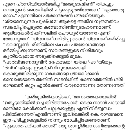
ഏറെ പ്രസിദ്ധിയാർജ്ജിച്ച “മഞ്ജുഭാഷിണീ” തികച്ചും
വെസ്റ്റേൺ ശൈലിയിൽ ചിട്ടപ്പെടുത്തിയതാണ്. “ഏതൊരു
രാഗം” എന്നതിലെ പ്രോഗ്രഷൻ ശ്രദ്ധിയ്ക്കുക.
‘ശ്യാമസുന്ദര പുഷ്പമേ‘ ആകട്ടെ അതീവ നൂതനത്വം
സങ്കലിപ്പിച്ചെടുത്ത കമ്പോസിങ്ങിനുദാഹരണമാണ്.
ആദ്യകേൾവിക്ക് സലിൽ ചൌധുരിയാണോ എന്ന്
തോന്നുമാറ്. “ധ്യാനലീനമിരിപ്പൂ ഞാൻ ധ്യാനലീലമിരിപ്പൂ
“ വെസ്റ്റേൺ രീതിയിലെ staccato പ്രയോഗങ്ങളെ
ഒർമ്മിപ്പിക്കുന്നതാണ്, സ്വരങ്ങളുടെ നിശിതവും
കൃത്യവുമായ അടുക്കിക്കെട്ടൽ മൂലം.
“പാർവ്വണേന്ദുവിൻ ദേഹമടക്കി‘ യിലെ ‘പാ ‘യ്ക്കും
‘ർവ്വ’ യ്ക്കും ഇടയ്ക്ക് വിസ്മയകരമായി
കൊരുത്തിരിക്കുന്ന ഗമകങ്ങളെ ശ്ലാഖിക്കാൻ
മെനക്കെടാതെ അതിൽ നാടൻശീൽ കാണാത്തതിൽ ശ്രീ
രാഘവൻ കുറ്റം ഏൽക്കേണ്ടി വരുമെന്നാണു തോന്നുന്നത്.
‘കരിമുകിൽക്കാട്ടിലെ‘, ‘മാനത്തെക്കായലിൻ‘
‘ഉതൃട്ടാതിയിൽ ഉച്ച തിരിഞ്ഞപ്പോൾ‘ ഒക്കെ നാടൻ പാട്ടായി
മാത്രമേ കേൾക്കാൻ പറ്റുകയുള്ളു എന്ന് നിർബ്ബന്ധം
പിടിയ്ക്കുന്നത് എന്തിനാണ്? ഇല്ലെങ്കിൽ കെ. രാഘവനെ
ഈ പിടിച്ചുകെട്ടലിൽ നിന്നും മോചിപ്പിക്കേണ്ടതാണ്.
“ഏകാന്തപഥികൻ ഞാൻ” ഒരു ശാസ്ത്രീയസംഗീതജ്ഞന്റെ