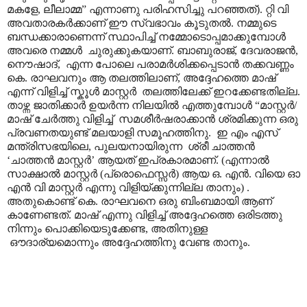
മകളേ, ലീലാമ്മ” എന്നാണു പരിഹസിച്ചു പറഞ്ഞത്). റ്റി വി
അവതാരകർക്കാണ് ഈ സ്വഭാവം കൂടുതൽ. നമ്മുടെ
ബന്ധക്കാരാണെന്ന് സ്ഥാപിച്ച് നമ്മോടൊപ്പമാക്കുമ്പോൾ
അവരെ നമ്മൾ ചുരുക്കുകയാണ്. ബാബുരാജ്, ദേവരാജൻ,
നൌഷാ‍ദ്, എന്ന പോലെ പരാമർശിക്കപ്പെടാൻ തക്കവണ്ണം
കെ. രാഘവനും ആ തലത്തിലാണ്, അദ്ദേഹത്തെ മാഷ്
എന്ന് വിളിച്ച് സ്കൂൾ മാസ്റ്റർ തലത്തിലേക്ക് ഇറക്കേണ്ടതില്ല.
താഴ്ന്ന ജാതിക്കാർ ഉയർന്ന നിലയിൽ എത്തുമ്പോൾ “മാസ്റ്റർ/
മാഷ് ചേർത്തു വിളിച്ച് സമശീർഷരാക്കാൻ ശ്രമിക്കുന്ന ഒരു
പ്രവണതയുണ്ട് മലയാളി സമൂഹത്തിനു. ഇ എം എസ്
മന്ത്രിസഭയിലെ, പുലയനായിരുന്ന ശ്രീ ചാത്തൻ
‘ചാത്തൻ മാസ്റ്റർ’ ആയത് ഇപ്രകാരമാണ്. (എന്നാൽ
സാക്ഷാൽ മാസ്റ്റർ (പ്രൊഫെസ്സർ) ആയ ഒ. എൻ. വിയെ ഓ
എൻ വി മാസ്റ്റർ എന്നു വിളിയ്ക്കുന്നില്ല താനും) .
അതുകൊണ്ട് കെ. രാഘവനെ ഒരു ബിംബമായി ആണ്
കാണേണ്ടത്. മാഷ് എന്നു വിളിച്ച് അദ്ദേഹത്തെ ഒരിടത്തു
നിന്നും പൊക്കിയെടുക്കേണ്ട, അതിനുള്ള
ഔദാര്യമൊന്നും അദ്ദേഹത്തിനു വേണ്ട താനും.