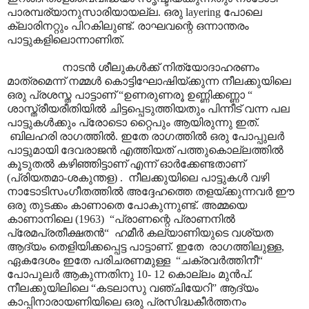
പാരമ്പര്യാനുസാരിയായല്ല. ഒരു layering പോലെ
ക്ലാരിനറ്റും പിറകിലുണ്ട്. രാഘവന്റെ ഒന്നാന്തരം
പാട്ടുകളിലൊന്നാണിത്.
നാടൻ ശീലുകൾക്ക് നിത്യോദാഹരണം
മാത്രമെന്ന് നമ്മൾ കൊട്ടിഘോഷിയ്ക്കുന്ന നീലക്കുയിലെ
ഒരു പ്രശസ്ത പാട്ടാണ് “ഉണരുണരൂ ഉണ്ണിക്കണ്ണാ “
ശാസ്ത്രീയരീതിയിൽ ചിട്ടപ്പെടുത്തിയതും പിന്നീട് വന്ന പല
പാട്ടുകൾക്കും പ്രോടൊ റ്റൈപും ആയിരുന്നു ഇത്.
ബിലഹരി രാഗത്തിൽ. ഇതേ രാഗത്തിൽ ഒരു പോപ്പുലർ
പാട്ടുമായി ദേവരാജൻ എത്തിയത് പത്തുകൊല്ലത്തിൽ
കൂടുതൽ കഴിഞ്ഞിട്ടാണ് എന്ന് ഓർക്കേണ്ടതാണ്
(പ്രിയതമാ-ശകുന്തള) . നീലക്കുയിലെ പാട്ടുകൾ വഴി
നാടോടിസംഗീതത്തിൽ അദ്ദേഹത്തെ തളയ്ക്കുന്നവർ ഈ
ഒരു തുടക്കം കാണാതെ പോകുന്നുണ്ട്. അമ്മയെ
കാണാനിലെ (1963) “പ്രാണന്റെ പ്രാണനിൽ
പ്രേമപ്രതീക്ഷതൻ“ ഹമീർ കല്യാണിയുടെ വശ്യത
ആദ്യം തെളിയിക്കപ്പെട്ട പാട്ടാണ്. ഇതേ രാഗത്തിലുള്ള,
ഏകദേശം ഇതേ പരിചരണമുള്ള “ചക്രവർത്തിനീ“
പോപുലർ ആകുന്നതിനു 10- 12 കൊല്ലം മുൻപ്.
നീലക്കുയിലിലെ “കടലാസു വഞ്ചിയേറി” ആദ്യം
കാപ്പിനാരായണിയിലെ ഒരു പ്രസിദ്ധകീർത്തനം