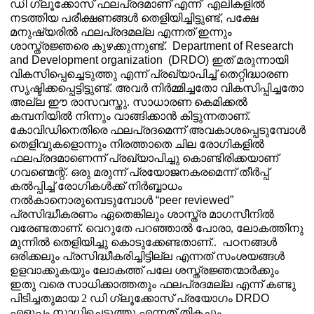
ഡി ഗ്ലൂക്കോസ് ഫലപ്രദമാണ് എന്ന്
എലികളിൽ
നടത്തിയ പരീക്ഷണങ്ങൾ തെളിയിച്ചിട്ടുണ്ട്
,
പക്ഷേ
മനുഷ്യരിൽ ഫലപ്രദമല്ല എന്നത് ഇന്നും
ശാസ്ത്രജ്ഞരെ കുഴക്കുന്നുണ്ട്.
Department of Research
and Development organization
(DRDO)
ഇത് മരുന്നായി
വികസിപ്പെച്ചെടുത്തു എന്ന് പ്രഖ്യാപിച്ച് തെറ്റിദ്ധാരണ
സൃഷ്ടിക്കപ്പെട്ടിട്ടുണ്ട്. അവർ നിർമ്മിച്ചതോ വികസിപ്പിച്ചതോ
അല്ല ഈ രാസവസ്തു. സാധാരണ കെമിക്കൽ
കമ്പനിയിൽ നിന്നും വാങ്ങിക്കാൻ കിട്ടുന്നതാണ്.
കോവിഡിനെതിരെ ഫലപ്രദമെന്ന് അവകാശപ്പെടുമ്പോൾ
തെളിവുകളൊന്നും നിരത്താതെ ചില രോഗികളിൽ
ഫലപ്രദമാണെന്ന് പ്രഖ്യാപിച്ചു കൊണ്ടിരിക്കയാണ്
ഗവണ്മെന്റ്. ഒരു മരുന്ന് പ്രയോജനകരമെന്ന് തീർപ്പ്
കൽപ്പിച്ച് രോഗികൾക്ക് നിർബ്ബാധം
നൽകാനൊരുമ്പെടുമ്പോൾ
“peer reviewed”
പ്രസിദ്ധീകരണം ഏതെങ്കിലും ശാസ്ത്ര മാഗസീനിൽ
വരേണ്ടതാണ്
.
വെറുതേ പറഞ്ഞാൽ പോരാ
,
ലോകത്തിനു
മുന്നിൽ തെളിയിച്ചു കൊടുക്കേണ്ടതാണ്..
പഠനങ്ങൾ
ഒരിക്കലും പ്രസിദ്ധീകരിച്ചിട്ടില്ല എന്നത് സംശയങ്ങൾ
ഉളവാക്കുകയും ലോകത്ത് പലേ ശസ്ത്രജ്ഞന്മാർക്കും
ഇതു വരെ സാധിക്കാത്തതും ഫലപ്രദമല്ല എന്ന് കണ്ടു
പിടിച്ചതുമായ 2 ഡി ഗ്ലൂക്കോസ് പ്രയോഗം
DRDO
എളുപ്പം
സാധിച്ചെടുത്തു എന്നത് തികച്ചും