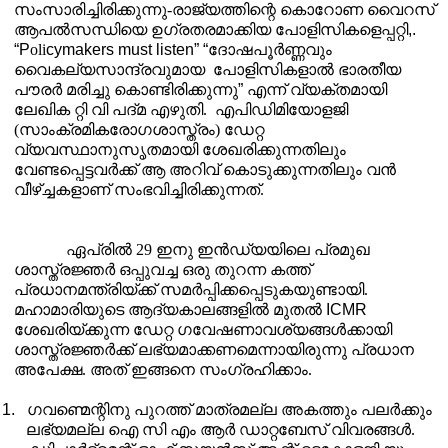
സംസാരിച്ചിരിക്കുന്നു-രാജ്യത്തിന്റെ കൊറോണ വൈറസ്
ആപൽസന്ധിയെ ഉഗ്രതരമാക്കിയ പോളിസികളെപ്പറ്റി
,.
“P
oli
cymakers must listen”
“
ദോഷപൂർണ്ണവും
വൈകല്യസാന്ദ്രവുമായ
പോളിസികളാൽ ഭാരതീയ
പൗരർ മരിച്ചു കൊണ്ടിരിക്കുന്നു
”
എന്ന് വ്യക്തമായി
ലേഖിക റ്റി വി പദ്മ എഴുതി.
എപിഡിമിയോളജി
(സാംക്രമികരോഗശാസ്ത്രം) ഡേറ്റ
വ്യവസ്ഥാനുസൃതമായി ശേഖരിക്കുന്നതിലും
വേണ്ടപ്പെട്ടവർക്ക് ആ അറിവ് കൊടുക്കുന്നതിലും വൻ
വീഴ്ച്ചകളാണ് സംഭവിച്ചിരിക്കുന്നത്.
ഏപ്രിൽ 29 ഇനു ഇൻഡ്യയിലെ പ്രമുഖ
ശാസ്ത്രജ്ഞർ ഒപ്പുവച്ച ഒരു തുറന്ന കത്ത്
പ്രധാനമന്ത്രിയ്ക്ക് സമർപ്പിക്കപ്പെടുകയുണ്ടായി.
മഹാമാരിയുടെ ആദ്യകാലങ്ങളിൽ മുതൽ
ICMR
ശേഖരിയ്ക്കുന്ന ഡേറ്റ ഗവേഷണാവശ്യങ്ങൾക്കായി
ശാസ്ത്രജ്ഞർക്ക് ലഭ്യമാക്കണമെന്നായിരുന്നു പ്രധാന
അപേക്ഷ. അത് ഇങ്ങനെ സംഗ്രഹിക്കാം.
1.
ഗവണ്മെന്റിനു പുറത്ത് മാത്രമല്ല അകത്തും പലർക്കും
ലഭ്യമല്ല ഐ സി എം ആർ ഡാറ്റബേസ് വിവരങ്ങൾ.