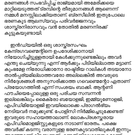
മരണങ്ങൾ സംഭവിപ്പിച്ച രാജ്യമായി അമേരിക്കയെ
മാറ്റിയെടുത്തത് ട്രമ്പിന്റെ തീരുമാനങ്ങൾ ആണെന്ന്
നമ്മൾ മനസ്സിലാക്കിയതാണ്. ബ്രസീലിൽ ഇതുപോലെ
ഭരണകൂട ആലസ്യവും പരിവർജ്ജനവും
ശാസ്ത്രനിരാസവും വൻ തോതിൽ മരണനിരക്ക്
കൂട്ടുകയുണ്ടായി.
ഇൻഡ്യയിൽ ഒരു ശാസ്ത്രസംഘം
കേന്ദ്രഗവണ്മെന്റിനെ ഉപദേശിക്കാനായി
നിയോഗിച്ചിട്ടുള്ളതായി കേൾക്കുന്നുണ്ടെങ്കിലും അവർ
എന്തു ചെയ്യുന്നു എന്ന് ആർക്കും പിടിയില്ലാത്ത മട്ടാണ്.
കുംഭമേള നിരോധിക്കാനോ രാഷ്ട്രീയ റാലികൾ തടയാനോ
താൽപ്പര്യമില്ലാത്തവരോ അല്ലെങ്കിൽ അവരുടെ
നിർദ്ദേശങ്ങൾ അനുസരിക്കാത്ത ഗവെണ്മെന്റോ ഏതാണ്
പ്രയോഗത്തിൽ എന്ന് സംശയം ബാക്കി. ആന്റണി
ഫൗചിയെപ്പോലുള്ള ഒരു പരിചയ സമ്പന്നൻ
ഇല്ലെങ്കിലും മൈക്രോ ബയോളജി
,
ഇമ്മ്യൂണോളജി
,
എപിഡിമിയോളജി ഇവയിലൊക്കെ പ്രാഗൽഭ്യം
നേടിയവർ നമുക്കുണ്ട്. പോളിസി നിർമ്മിച്ചെടുക്കേണ്ടത്
ഇവരുടെ സഹായത്താലാണ്. ലോകപ്രശസ്തരായ
എപിഡിമൊളജിസ്റ്റുകളുടെ നാടാണ് ഭാരതം. പക്ഷെ
അവർക്ക് കടന്നു വരാനുള്ള ഭരണകൂടവാതിലുകൾ ഇന്നും