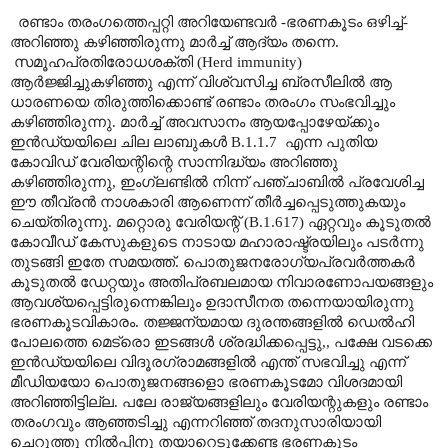
രണ്ടാം തരംഗത്തെപ്പറ്റി അറിയേണ്ടവർ -ഭരണകൂടം ഒഴിച്ച്-
അറിഞ്ഞു കഴിഞ്ഞിരുന്നു മാർച്ച് ആദ്യം തന്നെ.
സമൂഹപ്രതിരോധശക്തി (
Herd immunity)
ആർജ്ജിച്ചുകഴിഞ്ഞു എന്ന് വിശ്വസിച്ച ബ്രസീലിൽ ആ
ധാരണയെ തിരുത്തിക്കൊണ്ട് രണ്ടാം തരംഗം സംഭവിച്ചും
കഴിഞ്ഞിരുന്നു. മാർച്ച് അവസാനം ആയപ്പോഴേയ്ക്കും
ഇൻഡ്യയിലെ ചില ലാബുകൾ
B.1.1.7
എന്ന പുതിയ
കോവിഡ് വേരിയന്റിന്റെ സാന്നിദ്ധ്യം അറിഞ്ഞു
കഴിഞ്ഞിരുന്നു
,
ഇംഗ്ലണ്ടിൽ നിന്ന് പഞ്ചാബിൽ പ്രവേശിച്ച
ഈ തീവ്രൻ നാശകാരി ആണെന്ന് തീർച്ചപ്പെടുത്തുകയും
ചെയ്തിരുന്നു. മറ്റൊരു വേരിയന്റ് (
B.1.617)
ഏറ്റവും കൂടുതൽ
കോവീഡ് കേസുകളുടെ നാടായ മഹാരാഷ്ട്രയിലും പടർന്നു
തുടങ്ങി ഇതേ സമയത്ത്. പൊതുജനരോഗ്യപ്രവർത്തകർ
കൂടുതൽ ഡേറ്റയും അതിപ്രബലമായ നിവാരണോപയങ്ങളും
ആവശ്യപ്പെട്ടിരുന്നെങ്കിലും ഉദാസീനത തന്നെയായിരുന്നു
ഭരണകൂടവികാരം. തജ്ജന്യമായ ദുരന്തങ്ങളിൽ ഡെൽഹി
പോലത്തെ മെട്രൊ ഇടങ്ങൾ ശ്രദ്ധിക്കപ്പെട്ടു
,,
പക്ഷേ വടക്കെ
ഇൻഡ്യയിലെ വിദൂരഗ്രാമങ്ങളിൽ എന്ത് സഭവിച്ചു എന്ന്
മീഡിയയോ പൊതുജനങ്ങളൊ ഭരണകൂടമോ വിശദമായി
അറിഞ്ഞിട്ടില്ല. പലേ രാജ്യങ്ങളിലും വേരിയന്റുകളും രണ്ടാം
തരംഗവും ആഞ്ഞടിച്ചു എന്നറിഞ്ഞ് തദനുസാരിയായി
ചെറുത്തു നിൽപ്പിനു തയാറെടുക്കേണ്ട ഭരണകൂടം