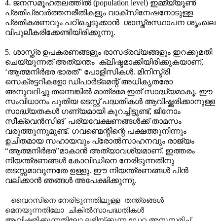
4.
ജനസമൂഹതലത്തിൽ
(population level)
ഇമ്മ്യ്യൂൺ
പ്രതിപ്രവർത്തനരീതികളും വാക്സിനേഷനോടുള്ള
പ്രതികരണവും പഠിച്ചെടുക്കാൻ
ശാസ്ത്രസ്ഥാപന ശൃംഖല
വിപുലീകരിക്കേണ്ടിയിരിക്കുന്നു.
5. ശാസ്ത്ര ഉപകരണങ്ങളും രാസദ്രവ്യങ്ങളും ഇറക്കുമതി
ചെയ്യുന്നത് അത്യന്തം
ക്ലിഷ്ടമാക്കിയിരിക്കുകയാണ്
,
‘
ആത്മനിർഭര ഭാരത്
”
പോളിസികൾ. മിനിസ്ട്രി
സെക്രട്ടറികളോ ഡിപാർട്മെന്റ് അധികൃതരോ
അനുവദിച്ചു തന്നെങ്കിൽ മാത്രമേ ഇത് സാദ്ധ്യമാകൂ. ഈ
സംവിധാനം പുതിയ ടെസ്റ്റ് പദ്ധതികൾ ആവിഷ്ക്കരിക്കാനുള്ള
സാദ്ധ്യതകൾ ഗണ്യമായി കുറച്ചിട്ടുണ്ട്
,
ജീനോം
സീക്വെൻസിങ്
പര്യവേക്ഷണങ്ങൾക്ക് താമസം
വരുത്തുന്നുമുണ്ട്. ഗവണ്മെന്റിന്റെ പക്ഷത്തുനിന്നും
ഉചിതമായ സഹായവും പ്രോൽസാഹനവും രാജ്യം
“
ആത്മനിർഭര
”
മാകാൻ അത്യാവശ്യമാണ്
.
ഇത്തരം
നിയന്ത്രണങ്ങൾ കോവിഡിനെ നേരിടുന്നതിനു
തടസ്സമാവുന്നതേ ഉള്ളു. ഈ നിയന്ത്രണങ്ങൾ പിൻ
വലിക്കാൻ ഞങ്ങൾ അപേക്ഷിക്കുന്നു.
വൈറസിനെ നേരിടുന്നതിലുള്ള
തന്ത്രങ്ങൾ
മെനയുന്നതിലോ
ചികിൽസാപദ്ധതികൾ
ആവിഷ്ക്കരിക്കുന്നതിലോ ലഭിയ്ക്കുന്ന ഡേറ്റ അനുസരിച്ച്