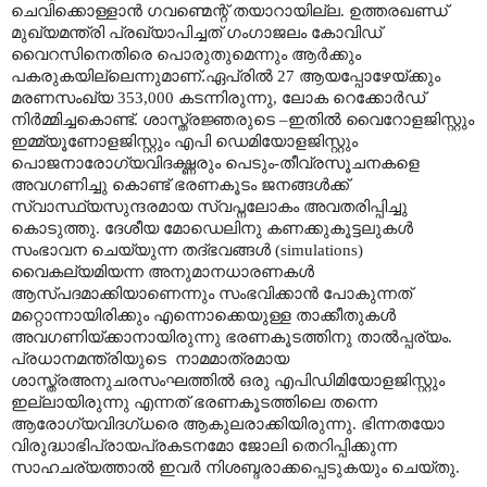
ചെവിക്കൊള്ളാൻ ഗവണ്മെന്റ് തയാറായില്ല. ഉത്തരഖണ്ഡ്
മുഖ്യമന്ത്രി പ്രഖ്യാപിച്ചത് ഗംഗാജലം കോവിഡ്
വൈറസിനെതിരെ പൊരുതുമെന്നും ആർക്കും
പകരുകയില്ലെന്നുമാണ്
.
ഏപ്രിൽ 27 ആയപ്പോഴേയ്ക്കും
മരണസംഖ്യ 353
,000
കടന്നിരുന്നു
,
ലോക റെക്കോർഡ്
നിർമ്മിച്ചകൊണ്ട്. ശാസ്ത്രജ്ഞരുടെ
–
ഇതിൽ വൈറോളജിസ്റ്റും
ഇമ്മ്യൂണോളജിസ്റ്റും എപി ഡെമിയോളജിസ്റ്റും
പൊജനാരോഗ്യവിദഗ്ദ്ധരും പെടും-തീവ്രസൂചനകളെ
അവഗണിച്ചു കൊണ്ട് ഭരണകൂടം ജനങ്ങൾക്ക്
സ്വാസ്ഥ്യസുന്ദരമായ സ്വപ്നലോകം അവതരിപ്പിച്ചു
കൊടുത്തു. ദേശീയ മോഡെലിനു കണക്കുകൂട്ടലുകൾ
സംഭാവന ചെയ്യുന്ന തദ്ഭവങ്ങൾ (
simulations)
വൈകല്യമിയന്ന അനുമാനധാരണകൾ
ആസ്പദമാക്കിയാണെന്നും സംഭവിക്കാൻ പോകുന്നത്
മറ്റൊന്നായിരിക്കും എന്നൊക്കെയുള്ള താക്കീതുകൾ
അവഗണിയ്ക്കാനായിരുന്നു ഭരണകൂടത്തിനു താൽപ്പര്യം.
പ്രധാനമന്ത്രിയുടെ
നാമമാത്രമായ
ശാസ്ത്രഅനുചരസംഘത്തിൽ ഒരു എപിഡിമിയോളജിസ്റ്റും
ഇല്ലായിരുന്നു എന്നത് ഭരണകൂടത്തിലെ തന്നെ
ആരോഗ്യവിദഗ്ധരെ ആകുലരാക്കിയിരുന്നു. ഭിന്നതയോ
വിരുദ്ധാഭിപ്രായപ്രകടനമോ ജോലി തെറിപ്പിക്കുന്ന
സാഹചര്യത്താൽ ഇവർ നിശബ്ദരാക്കപ്പെടുകയും ചെയ്തു.