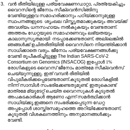
3.
വൻ രീതിയിലുള്ള പര്യവേക്ഷണഡാറ്റാ
,
പ്രത്യേകിച്ചും
വൈറസിന്റെ ജീനോം സീക്വെൻസിങ്ങിനു
വേണ്ടിയുള്ളവ സമാഹരിക്കാനും പഠിയ്ക്കാനുമുള്ള
സ്ഥപനങ്ങളുടെ
ശൃംഖല വിസ്തൃതമാക്കുകയും അവയ്ക്ക്
അവശ്യം ധനസഹായം നൽകുകയും വേണ്ടതാണ്.
അത്തരം ഡേറ്റയുടെ സമാഹരണവും ലഭ്യതയും
കാലാനുസൃതമായി
നടപ്പാക്കേണ്ടതാണ്
,
അല്ലെങ്കിൽ
ഞങ്ങൾക്ക് ഉചിതരീതിയിൽ വൈറസിനെ നിയന്ത്രിക്കാൻ
സാധിക്കാതെ വരും. ജീനോം പര്യവേക്ഷണങ്ങൾക്കു
വേണ്ടി രൂപീകരിച്ചിട്ടുള്ള
The Indian SARS-CoV-2
Consortium on Genomics (INSACOG)
ഇപ്പോൾ 1%
രോഗികളുടെ വൈറസ് ജീനോം മാത്രമേ സീക്വെൻസ്
ചെയ്യുന്നുള്ളു. ഇത് വമ്പൻ രീതിയിൽ
വിപുലീകരിക്കപ്പെടേണ്ടതാണ്.കൂടുതൽ രോഗികളിൽ
നിന്ന് സാമ്പിൾ സംഭരിക്കേണ്ടതുമുണ്ട്. ഇതുകൊണ്ട്
മാത്രമേ മ്യൂടേറ്റ് ചെയ്ത വൈറസുകൾ കൂടുതൽ
അപകടകാരികൾ ആണോ എന്ന് സമർത്ഥിക്കാൻ
സാധിയ്ക്കൂ.ഇങ്ങനെ സംഭരിക്കപ്പെടുന്ന ഡേറ്റ
അപ്പപ്പോൾ ശാസ്ത്രസമൂഹത്തെ അറിയിക്കേണ്ടതാണ്
,
കൂടുതൽ വിശകലനത്തിനും അനുമാനങ്ങൾക്കും
വേണ്ടി.