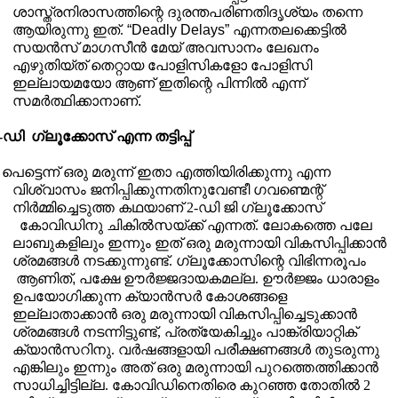
ശാസ്ത്രനിരാസത്തിന്റെ ദുരന്തപരിണതിദൃശ്യം തന്നെ
ആയിരുന്നു ഇത്.
“Deadly Delays”
എന്നതലക്കെട്ടിൽ
സയൻസ് മാഗസീൻ മേയ് അവസാനം ലേഖനം
എഴുതിയ്ത് തെറ്റായ പോളിസികളോ പോളിസി
ഇല്ലായമയോ ആണ് ഇതിന്റെ പിന്നിൽ എന്ന്
സമർത്ഥിക്കാനാണ്
.
2-ഡി
ഗ്ലൂക്കോസ് എന്ന തട്ടിപ്പ്
പെട്ടെന്ന് ഒരു മരുന്ന് ഇതാ എത്തിയിരിക്കുന്നു എന്ന
വിശ്വാസം ജനിപ്പിക്കുന്നതിനുവേണ്ടീ ഗവണ്മെന്റ്
നിർമ്മിച്ചെടുത്ത കഥയാണ് 2-ഡി ജി ഗ്ലൂക്കോസ്
കോവിഡിനു ചികിൽസയ്ക്ക് എന്നത്. ലോകത്തെ പലേ
ലാബുകളിലും ഇന്നും ഇത് ഒരു മരുന്നായി വികസിപ്പിക്കാൻ
ശ്രമങ്ങൾ നടക്കുന്നുണ്ട്. ഗ്ലൂക്കോസിന്റെ വിഭിന്നരൂപം
ആണിത്
,
പക്ഷേ ഊർജ്ജദായകമല്ല
.
ഊർജ്ജം ധാരാളം
ഉപയോഗിക്കുന്ന ക്യാൻസർ കോശങ്ങളെ
ഇല്ലാതാക്കാൻ ഒരു മരുന്നായി വികസിപ്പിച്ചെടുക്കാൻ
ശ്രമങ്ങൾ നടന്നിട്ടുണ്ട്
,
പ്രത്യേകിച്ചും പാങ്ക്രിയാറ്റിക്
ക്യാൻസറിനു. വർഷങ്ങളായി പരീക്ഷണങ്ങൾ തുടരുന്നു
എങ്കിലും ഇന്നും അത് ഒരു മരുന്നായി പുറത്തെത്തിക്കാൻ
സാധിച്ചിട്ടില്ല.
കോവിഡിനെതിരെ കുറഞ്ഞ തോതിൽ 2