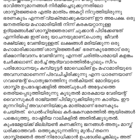
ഭാവിഅനുമാനങ്ങൾ നിർമ്മിച്ചെടുക്കുന്നതിലോ
ശാസ്ത്രജ്ഞരെ എത്ര മാത്രം അകറ്റി നിറുത്തിയിരുന്നു
ഭരണകൂടം എന്നത് വ്യക്തമാക്കുകയാണ് ഈ അപേക്ഷ. ഒരു
ജനതതിയെ മഹാമാരിയിൽ നിന്ന് കരകയറ്റാനുള്ള
ഉദ്യമങ്ങൾക്ക് ശാസ്ത്രജ്ഞരാണ് ചുക്കാൻ പിടിക്കേണ്ടത്
എന്നിരിക്കെ ഇത് ഒരു യാചനയുമാണ്
,
പൊതു
ജീവൻ
രക്ഷ്യ്ക്കു വേണ്ടിയുള്ളത്
.
ലക്ഷങ്ങൾ മരിയ്ക്കുന്ന ഒരു
മഹാമാരിക്കാലത്ത് ശാസ്ത്രജ്ഞർക്ക്
ഭരണകൂടത്തോട് ഒരു
ഭിക്ഷാനിവേദനം വേണ്ടിവന്നു എന്നത് ചരിത്രപരമായി കളങ്കം
ചേർക്കലാണ്
.
മാർച്ച് ആദ്യവാരത്തിൽപ്പോലും സീറം
പരിശോധനയും കമ്പ്യൂട്ടർ മോഡെലിങ് ഉം മഹാമാരിയുടെ
അവസനമാണെന്ന് പ്രവചിച്ചിരിക്കുന്നു എന്ന ധാരണയാണ്
ഗവണ്മെന്റ് പൊതുജനത്തിനു നൽകിയത്. മോദിയുടെ
ശാസ്ത്ര ഉപദേഷ്ടാക്കളിൽ അഞ്ചുപേർ അദ്ദേഹത്തെ
തെര്യപ്പെടുത്തിയിരുന്നു കൂടുതൽ മാരകമായ വേരിയന്റ്
വൈറസുകൾ രാജ്യത്ത് പിടിമുറുക്കിയിരുന്ന കാര്യം. ഈ
മുന്നറിയിപ്പ് അവഗണിയ്ക്കുക മാത്രമാണ് ഭരണകൂടം
ചെയ്തത്.
ഡെൽഹിയിലെ കർഷകസമരത്തിൽ ആയിരങ്ങൾ
പങ്കെടുത്തു
,
രാഷ്ട്രീയ റാലികളിൽ അതിൽക്കൂടുതൽ.
കുംഭമേളയ്ക്ക് മില്ല്യൺ കണക്കിനു ജനങ്ങൾ-അതും മാസ്ക്
ധരിക്കാത്തവർ- ഒത്തുകൂടുന്നതിനു മുൻപ് തന്നെ
ശാസ്ത്രജ്ഞർ അത് നിരോധിക്കാൻ ഉപദേശിച്ചെങ്കിലും അത്