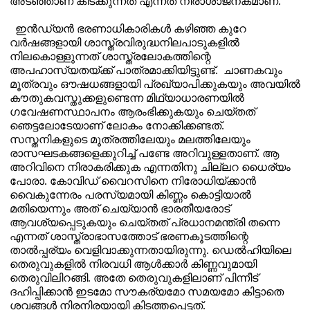
അടഞ്ഞാണ് കിടക്കുന്നത് എന്നത് നിരാശാജനകമാണ്.
ഇൻഡ്യൻ ഭരണാധികാരികൾ കഴിഞ്ഞ കുറേ
വർഷങ്ങളായി ശാസ്ത്രവിരുദ്ധനിലപാടുകളിൽ
നിലകൊള്ളുന്നത് ശാസ്ത്രലോകത്തിന്റെ
അപഹാസ്യതയ്ക്ക് പാത്രമാക്കിയിട്ടുണ്ട്.
ചാണകവും
മൂത്രവും ഔഷധങ്ങളായി പ്രഖ്യാപിക്കുകയും അവയിൽ
കൗതുകവസ്തുക്കളുണ്ടെന്ന മിഥ്യാധാരണയിൽ
ഗവേഷണസ്ഥാപനം ആരംഭിക്കുകയും ചെയ്തത്
ഞെട്ടലോടേയാണ് ലോകം നോക്കിക്കണ്ടത്.
സസ്തനികളുടെ മൂത്രത്തിലേയും മലത്തിലേയും
രാസഘടകങ്ങളെക്കുറിച്ച് പണ്ടേ അറിവുള്ളതാണ്. ആ
അറിവിനെ നിരാകരിക്കുക എന്നതിനു ചില്ലറ ധൈര്യം
പോരാ. കോവിഡ് വൈറസിനെ നിരോധിയ്ക്കാൻ
വൈകുന്നേരം പരസ്യമായി കിണ്ണം കൊട്ടിയാൽ
മതിയെന്നും അത് ചെയ്യാൻ ഭാരതീയരോട്
ആവശ്യപ്പെടുകയും ചെയ്തത് പ്രധാനമന്ത്രി തന്നെ
എന്നത് ശാസ്ത്രാഭാസത്തോട് ഭരണകൂടത്തിന്റെ
താൽപ്പര്യം വെളിവാക്കുന്നതായിരുന്നു. ഡെൽഹിയിലെ
തെരുവുകളിൽ നിരവധി ആൾക്കാർ കിണ്ണവുമായി
തെരുവിലിറങ്ങി. അതേ തെരുവുകളിലാണ് പിന്നീട്
ദഹിപ്പിക്കാൻ ഇടമോ സൗകര്യമോ സമയമോ കിട്ടാതെ
ശവങ്ങൾ നിരനിരയായി കിടത്തപ്പെട്ടത്.