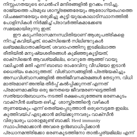
നിസ്സംഗതയുടെ ഡെൽഹി മന്ദിരങ്ങളിൽ ഉറക്കം നടിച്ചു.
രാജ്യത്തെ പ്രമുഖ ശാസ്ത്രജ്ഞരേയും ആരോഗ്യരംഗത്തെ
വിചക്ഷണരേയും ഒരുമിച്ചു കൂട്ടി യുദ്ധകാലാടിസ്ഥാനത്തിൽ
പോളിസികൾ നിർമ്മിച്ച് പ്രാവർത്തികമാക്കേണ്ട
സമയമായിരുന്നു ഇത്.
ഈ കടുംനിരാസമനഃസ്ഥിതിയാണ് ആശുപത്രികളെ
നിറച്ച് കവിയിച്ചത്
,
ഓക്സിജെൻ സിലിണ്ടറുകൾ
ലഭ്യമല്ലാതാക്കിയത്
,
ശവദാഹത്തിനു ഇടമില്ലാത്ത
രീതിയിൽ മനുഷ്യശരീരങ്ങൾ കുമിഞ്ഞുകൂട്ടിയത്
,
ഓക്സിജെൻ ആവശ്യമില്ല
,
വെറുതേ ആഞ്ഞ് വായു
വലിച്ചാൽ മതി എന്ന് ബാബാ രാംദേവിനു വീഡിയോ ഇടാൻ
ധൈര്യം കൊടുത്തത്.
വിശ്വാസങ്ങളിൽ പ്രത്യേകിച്ചും
അന്ധവിശ്വാസങ്ങളിൽ അതിജീവനക്രമങ്ങൾ തേടുന്ന
,
വിധി
മാത്രമാണ് അന്തിമ തീർപ്പ് കൽപ്പിക്കുന്നത് എന്നത്
പ്രമാണമാക്കിയ ഒരു ജനതയെ ജീവന്മരണഘട്ടത്തിൽ
സത്യോദ്ബോധനം നടത്തി രക്ഷപെടുത്തേണ്ട ഭരണകൂടം
വാക്സീൻ ലഭ്യത ഒഴിച്ച്
,
ശാസ്ത്രത്തിന്റെ വഴികൾ
തുണയേകും എന്ന് തെര്യപ്പെടുത്താൻ ഒരുമ്പെട്ടതേ ഇല്ല.
കുത്തിവയ്പ് എടുക്കാൻ മടിയ്ക്കുന്നവരും വാക്സീൻ
വിരുദ്ധരും ധാരാളമുണ്ട് ബാക്കി.
Herd immunity
സ്ഥാപിതമാക്കാൻ അവരെ ഉദ്ബോധിപ്പിക്കാൻ
പ്രധാനമന്ത്രിക്കോ ഭരണകൂടത്തിനോ താൽപ്പര്യമില്ല എന്ന്