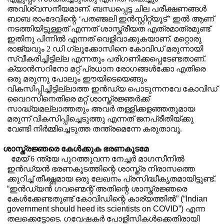
അവിശ്വസനീയമാണ്
.
ബന്ധപ്പെട്ട ചില പരീക്ഷണങ്ങൾ
ബാബ രാംദേവിന്റെ
‘
പതഞ്ജലി ഇൻസ്റ്റിറ്റ്യൂട്
”
ഇൽ ആണ്
നടത്തിയിട്ടൂള്ളത് എന്നത്
ശാസ്ത്രീയത എത്രമാത്രമുണ്ട്
ഇതിനു പിന്നിൽ എന്നത് വെളിവാക്കുകയാണ്
.
മറ്റൊരു
രാജ്യവും 2 ഡി ഗ്ലൂക്കോസിനെ കോവിഡ് മരുന്നായി
സ്വീകരിച്ചിട്ടില്ല എന്നതും പരിഗണിക്കപ്പെടേണ്ടതാണ്.
ക്യാൻസറിനോ മറ്റ് പ്രധാന രോഗങ്ങൾക്കോ എതിരെ
ഒരു മരുന്നു പോലും ഈയിടെയെങ്ങും
വികസിപ്പിച്ചിട്ടില്ലാത്ത ഇൻഡ്യ പൊടുന്നനവേ കോവിഡ്
വൈറസിനെതിരെ മറ്റ് ശാസ്ത്രജ്ഞർക്ക്
സാദ്ധ്യമല്ലാത്തതും അവർ തള്ളിക്കളഞ്ഞതുമായ
മരുന്ന് വികസിപ്പിച്ചെടുത്തു എന്നത് ജനപ്രീതിയ്ക്കു
വേണ്ടി നിർമ്മിച്ചെടുത്ത തന്ത്രമെന്നേ കരുതാവൂ.
ശാസ്ത്രജ്ഞരെ കേൾക്കുക ഭരണകൂടമേ
മേയ് 6 ന്ത്യേ പുറത്തുവന്ന നേച്ചർ മാഗസീനിൽ
ഇൻഡ്യൻ ഭരണകൂടത്തിന്റെ ശാസ്ത്ര നിരാസത്തെ
ക്കുറിച്ച് തീക്ഷ്ണമായ ഒരു ലേഖനം പ്രസിദ്ധീകൃതമായിട്ടുണ്ട്.
“
ഇൻഡ്യൻ ഗവണ്മെന്റ്
അതിന്റെ ശാസ്ത്രജ്ഞരെ
കേൾക്കേണ്ടതുണ്ട് കോവിഡിന്റെ കാര്യത്തിൽ
” (“Indian
government should heed its scientists on COVID”)
എന്ന
തലക്കെട്ടോടെ. ഗവേഷകർ പോളിസികൾക്കെതിരായി