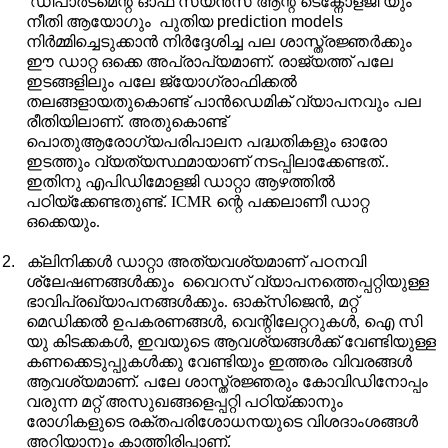
ഡിപാർട്മെന്റ് ഓഫ് സയൻസ് ആന്റ് ടെക്നോളജി യും
നീതി ആയോഗും
പുതിയ
prediction models
നിർമ്മിച്ചെടുക്കാൻ നിർദ്ദേശിച്ച പല ശാസ്ത്രജ്ഞർക്കും
ഈ ഡാറ്റ ഒക്കെ അപ്രാപ്യമാണ്
.
രാജ്യത്ത് പലേ
ഇടങ്ങളിലും പലേ ജ്യോഗ്രാഫിക്കൽ
തലങ്ങളായതുകൊണ്ട് പാൻഡെമിക് വ്യാപനവും പല
രീതിയിലാണ്. അതുകൊണ്ട്
പൊതുആരോഗ്യപരിപാലന പദ്ധതികളും ഓരോ
ഇടത്തും വ്യത്യസ്ഥമായാണ് നടപ്പിലാക്കേണ്ടത്..
ഇതിനു എപിഡിമോളജി ഡാറ്റാ ആഴത്തിൽ
പഠിയ്ക്കേണ്ടതുണ്ട്.
ICMR
ന്റെ പക്കലാണീ ഡാറ്റ
ഒക്കെയും.
2.
ക്ലിനിക്കൾ ഡാറ്റാ അത്യവശ്യമാണ് പഠനവി
ശ്ലേഷണങ്ങൾക്കും
വൈറസ് വ്യാപനത്തെപ്പറ്റിയുള്ള
ഭാവിപ്രഖ്യാപനങ്ങൾക്കും. ഓക്സിജെൻ
,
മറ്റ്
മെഡിക്കൽ ഉപകരണങ്ങൾ
,
വെന്റിലേറ്ററുകൾ
,
ഐ സി
യു കിടക്കകൾ
,
ഇവയുടെ ആവശ്യങ്ങൾക്ക് വേണ്ടിയുള്ള
കണക്കെടുപ്പുകൾക്കു വേണ്ടിയും ഇത്തരം വിവരങ്ങൾ
ആവശ്യമാണ്. പലേ ശാസ്ത്രജ്ഞരും കോവിഡിനോപ്പം
വരുന്ന മറ്റ് അസുഖങ്ങളെപ്പറ്റി പഠിയ്ക്കാനും
രോഗികളുടെ രക്തപരിശോധനയുടെ വിശദാംശങ്ങൾ
അറിയാനും കാത്തിരിപ്പാണ്.