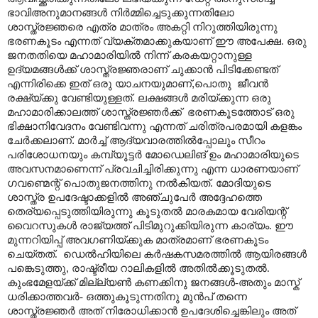
ഭാവിഅനുമാനങ്ങൾ നിർമ്മിച്ചെടുക്കുന്നതിലോ
ശാസ്ത്രജ്ഞരെ എത്ര മാത്രം അകറ്റി നിറുത്തിയിരുന്നു
ഭരണകൂടം എന്നത് വ്യക്തമാക്കുകയാണ് ഈ അപേക്ഷ. ഒരു
ജനതതിയെ മഹാമാരിയിൽ നിന്ന് കരകയറ്റാനുള്ള
ഉദ്യമങ്ങൾക്ക് ശാസ്ത്രജ്ഞരാണ് ചുക്കാൻ പിടിക്കേണ്ടത്
എന്നിരിക്കെ ഇത് ഒരു യാചനയുമാണ്
,
പൊതു
ജീവൻ
രക്ഷ്യ്ക്കു വേണ്ടിയുള്ളത്
.
ലക്ഷങ്ങൾ മരിയ്ക്കുന്ന ഒരു
മഹാമാരിക്കാലത്ത് ശാസ്ത്രജ്ഞർക്ക്
ഭരണകൂടത്തോട് ഒരു
ഭിക്ഷാനിവേദനം വേണ്ടിവന്നു എന്നത് ചരിത്രപരമായി കളങ്കം
ചേർക്കലാണ്
.
മാർച്ച് ആദ്യവാരത്തിൽപ്പോലും സീറം
പരിശോധനയും കമ്പ്യൂട്ടർ മോഡെലിങ് ഉം മഹാമാരിയുടെ
അവസനമാണെന്ന് പ്രവചിച്ചിരിക്കുന്നു എന്ന ധാരണയാണ്
ഗവണ്മെന്റ് പൊതുജനത്തിനു നൽകിയത്. മോദിയുടെ
ശാസ്ത്ര ഉപദേഷ്ടാക്കളിൽ അഞ്ചുപേർ അദ്ദേഹത്തെ
തെര്യപ്പെടുത്തിയിരുന്നു കൂടുതൽ മാരകമായ വേരിയന്റ്
വൈറസുകൾ രാജ്യത്ത് പിടിമുറുക്കിയിരുന്ന കാര്യം. ഈ
മുന്നറിയിപ്പ് അവഗണിയ്ക്കുക മാത്രമാണ് ഭരണകൂടം
ചെയ്തത്.
ഡെൽഹിയിലെ കർഷകസമരത്തിൽ ആയിരങ്ങൾ
പങ്കെടുത്തു
,
രാഷ്ട്രീയ റാലികളിൽ അതിൽക്കൂടുതൽ.
കുംഭമേളയ്ക്ക് മില്ല്യൺ കണക്കിനു ജനങ്ങൾ-അതും മാസ്ക്
ധരിക്കാത്തവർ- ഒത്തുകൂടുന്നതിനു മുൻപ് തന്നെ
ശാസ്ത്രജ്ഞർ അത് നിരോധിക്കാൻ ഉപദേശിച്ചെങ്കിലും അത്