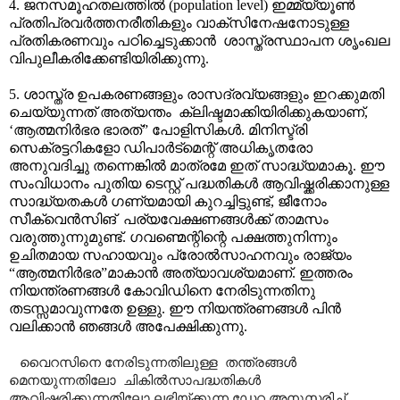
4.
ജനസമൂഹതലത്തിൽ
(population level)
ഇമ്മ്യ്യൂൺ
പ്രതിപ്രവർത്തനരീതികളും വാക്സിനേഷനോടുള്ള
പ്രതികരണവും പഠിച്ചെടുക്കാൻ
ശാസ്ത്രസ്ഥാപന ശൃംഖല
വിപുലീകരിക്കേണ്ടിയിരിക്കുന്നു.
5. ശാസ്ത്ര ഉപകരണങ്ങളും രാസദ്രവ്യങ്ങളും ഇറക്കുമതി
ചെയ്യുന്നത് അത്യന്തം
ക്ലിഷ്ടമാക്കിയിരിക്കുകയാണ്
,
‘
ആത്മനിർഭര ഭാരത്
”
പോളിസികൾ. മിനിസ്ട്രി
സെക്രട്ടറികളോ ഡിപാർട്മെന്റ് അധികൃതരോ
അനുവദിച്ചു തന്നെങ്കിൽ മാത്രമേ ഇത് സാദ്ധ്യമാകൂ. ഈ
സംവിധാനം പുതിയ ടെസ്റ്റ് പദ്ധതികൾ ആവിഷ്ക്കരിക്കാനുള്ള
സാദ്ധ്യതകൾ ഗണ്യമായി കുറച്ചിട്ടുണ്ട്
,
ജീനോം
സീക്വെൻസിങ്
പര്യവേക്ഷണങ്ങൾക്ക് താമസം
വരുത്തുന്നുമുണ്ട്. ഗവണ്മെന്റിന്റെ പക്ഷത്തുനിന്നും
ഉചിതമായ സഹായവും പ്രോൽസാഹനവും രാജ്യം
“
ആത്മനിർഭര
”
മാകാൻ അത്യാവശ്യമാണ്
.
ഇത്തരം
നിയന്ത്രണങ്ങൾ കോവിഡിനെ നേരിടുന്നതിനു
തടസ്സമാവുന്നതേ ഉള്ളു. ഈ നിയന്ത്രണങ്ങൾ പിൻ
വലിക്കാൻ ഞങ്ങൾ അപേക്ഷിക്കുന്നു.
വൈറസിനെ നേരിടുന്നതിലുള്ള
തന്ത്രങ്ങൾ
മെനയുന്നതിലോ
ചികിൽസാപദ്ധതികൾ
ആവിഷ്ക്കരിക്കുന്നതിലോ ലഭിയ്ക്കുന്ന ഡേറ്റ അനുസരിച്ച്