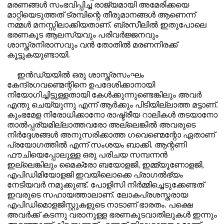
മരണങ്ങൾ സംഭവിപ്പിച്ച രാജ്യമായി അമേരിക്കയെ
മാറ്റിയെടുത്തത് ട്രമ്പിന്റെ തീരുമാനങ്ങൾ ആണെന്ന്
നമ്മൾ മനസ്സിലാക്കിയതാണ്. ബ്രസീലിൽ ഇതുപോലെ
ഭരണകൂട ആലസ്യവും പരിവർജ്ജനവും
ശാസ്ത്രനിരാസവും വൻ തോതിൽ മരണനിരക്ക്
കൂട്ടുകയുണ്ടായി.
ഇൻഡ്യയിൽ ഒരു ശാസ്ത്രസംഘം
കേന്ദ്രഗവണ്മെന്റിനെ ഉപദേശിക്കാനായി
നിയോഗിച്ചിട്ടുള്ളതായി കേൾക്കുന്നുണ്ടെങ്കിലും അവർ
എന്തു ചെയ്യുന്നു എന്ന് ആർക്കും പിടിയില്ലാത്ത മട്ടാണ്.
കുംഭമേള നിരോധിക്കാനോ രാഷ്ട്രീയ റാലികൾ തടയാനോ
താൽപ്പര്യമില്ലാത്തവരോ അല്ലെങ്കിൽ അവരുടെ
നിർദ്ദേശങ്ങൾ അനുസരിക്കാത്ത ഗവെണ്മെന്റോ ഏതാണ്
പ്രയോഗത്തിൽ എന്ന് സംശയം ബാക്കി. ആന്റണി
ഫൗചിയെപ്പോലുള്ള ഒരു പരിചയ സമ്പന്നൻ
ഇല്ലെങ്കിലും മൈക്രോ ബയോളജി
,
ഇമ്മ്യൂണോളജി
,
എപിഡിമിയോളജി ഇവയിലൊക്കെ പ്രാഗൽഭ്യം
നേടിയവർ നമുക്കുണ്ട്. പോളിസി നിർമ്മിച്ചെടുക്കേണ്ടത്
ഇവരുടെ സഹായത്താലാണ്. ലോകപ്രശസ്തരായ
എപിഡിമൊളജിസ്റ്റുകളുടെ നാടാണ് ഭാരതം. പക്ഷെ
അവർക്ക് കടന്നു വരാനുള്ള ഭരണകൂടവാതിലുകൾ ഇന്നും