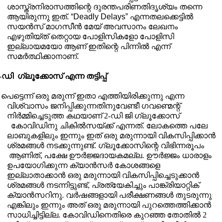
ശാസ്ത്രനിരാസത്തിന്റെ ദുരന്തപരിണതിദൃശ്യം തന്നെ
ആയിരുന്നു ഇത്.
“Deadly Delays”
എന്നതലക്കെട്ടിൽ
സയൻസ് മാഗസീൻ മേയ് അവസാനം ലേഖനം
എഴുതിയ്ത് തെറ്റായ പോളിസികളോ പോളിസി
ഇല്ലായമയോ ആണ് ഇതിന്റെ പിന്നിൽ എന്ന്
സമർത്ഥിക്കാനാണ്
.
2-ഡി
ഗ്ലൂക്കോസ് എന്ന തട്ടിപ്പ്
പെട്ടെന്ന് ഒരു മരുന്ന് ഇതാ എത്തിയിരിക്കുന്നു എന്ന
വിശ്വാസം ജനിപ്പിക്കുന്നതിനുവേണ്ടീ ഗവണ്മെന്റ്
നിർമ്മിച്ചെടുത്ത കഥയാണ് 2-ഡി ജി ഗ്ലൂക്കോസ്
കോവിഡിനു ചികിൽസയ്ക്ക് എന്നത്. ലോകത്തെ പലേ
ലാബുകളിലും ഇന്നും ഇത് ഒരു മരുന്നായി വികസിപ്പിക്കാൻ
ശ്രമങ്ങൾ നടക്കുന്നുണ്ട്. ഗ്ലൂക്കോസിന്റെ വിഭിന്നരൂപം
ആണിത്
,
പക്ഷേ ഊർജ്ജദായകമല്ല
.
ഊർജ്ജം ധാരാളം
ഉപയോഗിക്കുന്ന ക്യാൻസർ കോശങ്ങളെ
ഇല്ലാതാക്കാൻ ഒരു മരുന്നായി വികസിപ്പിച്ചെടുക്കാൻ
ശ്രമങ്ങൾ നടന്നിട്ടുണ്ട്
,
പ്രത്യേകിച്ചും പാങ്ക്രിയാറ്റിക്
ക്യാൻസറിനു. വർഷങ്ങളായി പരീക്ഷണങ്ങൾ തുടരുന്നു
എങ്കിലും ഇന്നും അത് ഒരു മരുന്നായി പുറത്തെത്തിക്കാൻ
സാധിച്ചിട്ടില്ല.
കോവിഡിനെതിരെ കുറഞ്ഞ തോതിൽ 2