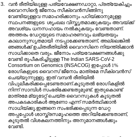
3.
വൻ രീതിയിലുള്ള പര്യവേക്ഷണഡാറ്റാ
,
പ്രത്യേകിച്ചും
വൈറസിന്റെ ജീനോം സീക്വെൻസിങ്ങിനു
വേണ്ടിയുള്ളവ സമാഹരിക്കാനും പഠിയ്ക്കാനുമുള്ള
സ്ഥപനങ്ങളുടെ
ശൃംഖല വിസ്തൃതമാക്കുകയും അവയ്ക്ക്
അവശ്യം ധനസഹായം നൽകുകയും വേണ്ടതാണ്.
അത്തരം ഡേറ്റയുടെ സമാഹരണവും ലഭ്യതയും
കാലാനുസൃതമായി
നടപ്പാക്കേണ്ടതാണ്
,
അല്ലെങ്കിൽ
ഞങ്ങൾക്ക് ഉചിതരീതിയിൽ വൈറസിനെ നിയന്ത്രിക്കാൻ
സാധിക്കാതെ വരും. ജീനോം പര്യവേക്ഷണങ്ങൾക്കു
വേണ്ടി രൂപീകരിച്ചിട്ടുള്ള
The Indian SARS-CoV-2
Consortium on Genomics (INSACOG)
ഇപ്പോൾ 1%
രോഗികളുടെ വൈറസ് ജീനോം മാത്രമേ സീക്വെൻസ്
ചെയ്യുന്നുള്ളു. ഇത് വമ്പൻ രീതിയിൽ
വിപുലീകരിക്കപ്പെടേണ്ടതാണ്.കൂടുതൽ രോഗികളിൽ
നിന്ന് സാമ്പിൾ സംഭരിക്കേണ്ടതുമുണ്ട്. ഇതുകൊണ്ട്
മാത്രമേ മ്യൂടേറ്റ് ചെയ്ത വൈറസുകൾ കൂടുതൽ
അപകടകാരികൾ ആണോ എന്ന് സമർത്ഥിക്കാൻ
സാധിയ്ക്കൂ.ഇങ്ങനെ സംഭരിക്കപ്പെടുന്ന ഡേറ്റ
അപ്പപ്പോൾ ശാസ്ത്രസമൂഹത്തെ അറിയിക്കേണ്ടതാണ്
,
കൂടുതൽ വിശകലനത്തിനും അനുമാനങ്ങൾക്കും
വേണ്ടി.