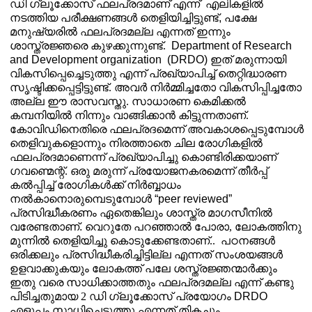
ഡി ഗ്ലൂക്കോസ് ഫലപ്രദമാണ് എന്ന്
എലികളിൽ
നടത്തിയ പരീക്ഷണങ്ങൾ തെളിയിച്ചിട്ടുണ്ട്
,
പക്ഷേ
മനുഷ്യരിൽ ഫലപ്രദമല്ല എന്നത് ഇന്നും
ശാസ്ത്രജ്ഞരെ കുഴക്കുന്നുണ്ട്.
Department of Research
and Development organization
(DRDO)
ഇത് മരുന്നായി
വികസിപ്പെച്ചെടുത്തു എന്ന് പ്രഖ്യാപിച്ച് തെറ്റിദ്ധാരണ
സൃഷ്ടിക്കപ്പെട്ടിട്ടുണ്ട്. അവർ നിർമ്മിച്ചതോ വികസിപ്പിച്ചതോ
അല്ല ഈ രാസവസ്തു. സാധാരണ കെമിക്കൽ
കമ്പനിയിൽ നിന്നും വാങ്ങിക്കാൻ കിട്ടുന്നതാണ്.
കോവിഡിനെതിരെ ഫലപ്രദമെന്ന് അവകാശപ്പെടുമ്പോൾ
തെളിവുകളൊന്നും നിരത്താതെ ചില രോഗികളിൽ
ഫലപ്രദമാണെന്ന് പ്രഖ്യാപിച്ചു കൊണ്ടിരിക്കയാണ്
ഗവണ്മെന്റ്. ഒരു മരുന്ന് പ്രയോജനകരമെന്ന് തീർപ്പ്
കൽപ്പിച്ച് രോഗികൾക്ക് നിർബ്ബാധം
നൽകാനൊരുമ്പെടുമ്പോൾ
“peer reviewed”
പ്രസിദ്ധീകരണം ഏതെങ്കിലും ശാസ്ത്ര മാഗസീനിൽ
വരേണ്ടതാണ്
.
വെറുതേ പറഞ്ഞാൽ പോരാ
,
ലോകത്തിനു
മുന്നിൽ തെളിയിച്ചു കൊടുക്കേണ്ടതാണ്..
പഠനങ്ങൾ
ഒരിക്കലും പ്രസിദ്ധീകരിച്ചിട്ടില്ല എന്നത് സംശയങ്ങൾ
ഉളവാക്കുകയും ലോകത്ത് പലേ ശസ്ത്രജ്ഞന്മാർക്കും
ഇതു വരെ സാധിക്കാത്തതും ഫലപ്രദമല്ല എന്ന് കണ്ടു
പിടിച്ചതുമായ 2 ഡി ഗ്ലൂക്കോസ് പ്രയോഗം
DRDO
എളുപ്പം
സാധിച്ചെടുത്തു എന്നത് തികച്ചും