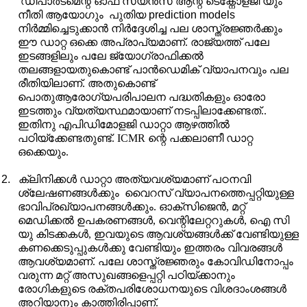
ഡിപാർട്മെന്റ് ഓഫ് സയൻസ് ആന്റ് ടെക്നോളജി യും
നീതി ആയോഗും
പുതിയ
prediction models
നിർമ്മിച്ചെടുക്കാൻ നിർദ്ദേശിച്ച പല ശാസ്ത്രജ്ഞർക്കും
ഈ ഡാറ്റ ഒക്കെ അപ്രാപ്യമാണ്
.
രാജ്യത്ത് പലേ
ഇടങ്ങളിലും പലേ ജ്യോഗ്രാഫിക്കൽ
തലങ്ങളായതുകൊണ്ട് പാൻഡെമിക് വ്യാപനവും പല
രീതിയിലാണ്. അതുകൊണ്ട്
പൊതുആരോഗ്യപരിപാലന പദ്ധതികളും ഓരോ
ഇടത്തും വ്യത്യസ്ഥമായാണ് നടപ്പിലാക്കേണ്ടത്..
ഇതിനു എപിഡിമോളജി ഡാറ്റാ ആഴത്തിൽ
പഠിയ്ക്കേണ്ടതുണ്ട്.
ICMR
ന്റെ പക്കലാണീ ഡാറ്റ
ഒക്കെയും.
2.
ക്ലിനിക്കൾ ഡാറ്റാ അത്യവശ്യമാണ് പഠനവി
ശ്ലേഷണങ്ങൾക്കും
വൈറസ് വ്യാപനത്തെപ്പറ്റിയുള്ള
ഭാവിപ്രഖ്യാപനങ്ങൾക്കും. ഓക്സിജെൻ
,
മറ്റ്
മെഡിക്കൽ ഉപകരണങ്ങൾ
,
വെന്റിലേറ്ററുകൾ
,
ഐ സി
യു കിടക്കകൾ
,
ഇവയുടെ ആവശ്യങ്ങൾക്ക് വേണ്ടിയുള്ള
കണക്കെടുപ്പുകൾക്കു വേണ്ടിയും ഇത്തരം വിവരങ്ങൾ
ആവശ്യമാണ്. പലേ ശാസ്ത്രജ്ഞരും കോവിഡിനോപ്പം
വരുന്ന മറ്റ് അസുഖങ്ങളെപ്പറ്റി പഠിയ്ക്കാനും
രോഗികളുടെ രക്തപരിശോധനയുടെ വിശദാംശങ്ങൾ
അറിയാനും കാത്തിരിപ്പാണ്.