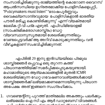
സംസാരിച്ചിരിക്കുന്നു-രാജ്യത്തിന്റെ കൊറോണ വൈറസ്
ആപൽസന്ധിയെ ഉഗ്രതരമാക്കിയ പോളിസികളെപ്പറ്റി
,.
“P
oli
cymakers must listen”
“
ദോഷപൂർണ്ണവും
വൈകല്യസാന്ദ്രവുമായ
പോളിസികളാൽ ഭാരതീയ
പൗരർ മരിച്ചു കൊണ്ടിരിക്കുന്നു
”
എന്ന് വ്യക്തമായി
ലേഖിക റ്റി വി പദ്മ എഴുതി.
എപിഡിമിയോളജി
(സാംക്രമികരോഗശാസ്ത്രം) ഡേറ്റ
വ്യവസ്ഥാനുസൃതമായി ശേഖരിക്കുന്നതിലും
വേണ്ടപ്പെട്ടവർക്ക് ആ അറിവ് കൊടുക്കുന്നതിലും വൻ
വീഴ്ച്ചകളാണ് സംഭവിച്ചിരിക്കുന്നത്.
ഏപ്രിൽ 29 ഇനു ഇൻഡ്യയിലെ പ്രമുഖ
ശാസ്ത്രജ്ഞർ ഒപ്പുവച്ച ഒരു തുറന്ന കത്ത്
പ്രധാനമന്ത്രിയ്ക്ക് സമർപ്പിക്കപ്പെടുകയുണ്ടായി.
മഹാമാരിയുടെ ആദ്യകാലങ്ങളിൽ മുതൽ
ICMR
ശേഖരിയ്ക്കുന്ന ഡേറ്റ ഗവേഷണാവശ്യങ്ങൾക്കായി
ശാസ്ത്രജ്ഞർക്ക് ലഭ്യമാക്കണമെന്നായിരുന്നു പ്രധാന
അപേക്ഷ. അത് ഇങ്ങനെ സംഗ്രഹിക്കാം.
1.
ഗവണ്മെന്റിനു പുറത്ത് മാത്രമല്ല അകത്തും പലർക്കും
ലഭ്യമല്ല ഐ സി എം ആർ ഡാറ്റബേസ് വിവരങ്ങൾ.