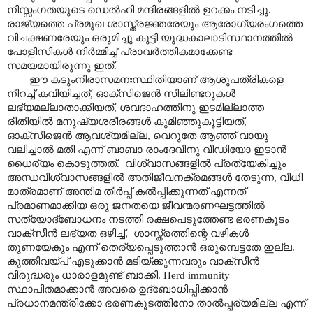
നിസ്സംഗതയുടെ ഡെൽഹി മന്ദിരങ്ങളിൽ ഉറക്കം നടിച്ചു.
രാജ്യത്തെ പ്രമുഖ ശാസ്ത്രജ്ഞരേയും ആരോഗ്യരംഗത്തെ
വിചക്ഷണരേയും ഒരുമിച്ചു കൂട്ടി യുദ്ധകാലാടിസ്ഥാനത്തിൽ
പോളിസികൾ നിർമ്മിച്ച് പ്രാവർത്തികമാക്കേണ്ട
സമയമായിരുന്നു ഇത്.
ഈ കടുംനിരാസമനഃസ്ഥിതിയാണ് ആശുപത്രികളെ
നിറച്ച് കവിയിച്ചത്
,
ഓക്സിജെൻ സിലിണ്ടറുകൾ
ലഭ്യമല്ലാതാക്കിയത്
,
ശവദാഹത്തിനു ഇടമില്ലാത്ത
രീതിയിൽ മനുഷ്യശരീരങ്ങൾ കുമിഞ്ഞുകൂട്ടിയത്
,
ഓക്സിജെൻ ആവശ്യമില്ല
,
വെറുതേ ആഞ്ഞ് വായു
വലിച്ചാൽ മതി എന്ന് ബാബാ രാംദേവിനു വീഡിയോ ഇടാൻ
ധൈര്യം കൊടുത്തത്.
വിശ്വാസങ്ങളിൽ പ്രത്യേകിച്ചും
അന്ധവിശ്വാസങ്ങളിൽ അതിജീവനക്രമങ്ങൾ തേടുന്ന
,
വിധി
മാത്രമാണ് അന്തിമ തീർപ്പ് കൽപ്പിക്കുന്നത് എന്നത്
പ്രമാണമാക്കിയ ഒരു ജനതയെ ജീവന്മരണഘട്ടത്തിൽ
സത്യോദ്ബോധനം നടത്തി രക്ഷപെടുത്തേണ്ട ഭരണകൂടം
വാക്സീൻ ലഭ്യത ഒഴിച്ച്
,
ശാസ്ത്രത്തിന്റെ വഴികൾ
തുണയേകും എന്ന് തെര്യപ്പെടുത്താൻ ഒരുമ്പെട്ടതേ ഇല്ല.
കുത്തിവയ്പ് എടുക്കാൻ മടിയ്ക്കുന്നവരും വാക്സീൻ
വിരുദ്ധരും ധാരാളമുണ്ട് ബാക്കി.
Herd immunity
സ്ഥാപിതമാക്കാൻ അവരെ ഉദ്ബോധിപ്പിക്കാൻ
പ്രധാനമന്ത്രിക്കോ ഭരണകൂടത്തിനോ താൽപ്പര്യമില്ല എന്ന്