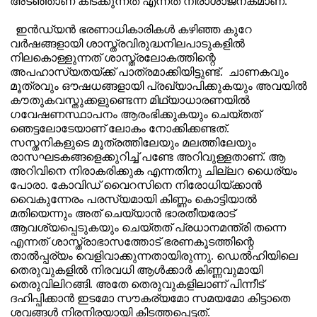
അടഞ്ഞാണ് കിടക്കുന്നത് എന്നത് നിരാശാജനകമാണ്.
ഇൻഡ്യൻ ഭരണാധികാരികൾ കഴിഞ്ഞ കുറേ
വർഷങ്ങളായി ശാസ്ത്രവിരുദ്ധനിലപാടുകളിൽ
നിലകൊള്ളുന്നത് ശാസ്ത്രലോകത്തിന്റെ
അപഹാസ്യതയ്ക്ക് പാത്രമാക്കിയിട്ടുണ്ട്.
ചാണകവും
മൂത്രവും ഔഷധങ്ങളായി പ്രഖ്യാപിക്കുകയും അവയിൽ
കൗതുകവസ്തുക്കളുണ്ടെന്ന മിഥ്യാധാരണയിൽ
ഗവേഷണസ്ഥാപനം ആരംഭിക്കുകയും ചെയ്തത്
ഞെട്ടലോടേയാണ് ലോകം നോക്കിക്കണ്ടത്.
സസ്തനികളുടെ മൂത്രത്തിലേയും മലത്തിലേയും
രാസഘടകങ്ങളെക്കുറിച്ച് പണ്ടേ അറിവുള്ളതാണ്. ആ
അറിവിനെ നിരാകരിക്കുക എന്നതിനു ചില്ലറ ധൈര്യം
പോരാ. കോവിഡ് വൈറസിനെ നിരോധിയ്ക്കാൻ
വൈകുന്നേരം പരസ്യമായി കിണ്ണം കൊട്ടിയാൽ
മതിയെന്നും അത് ചെയ്യാൻ ഭാരതീയരോട്
ആവശ്യപ്പെടുകയും ചെയ്തത് പ്രധാനമന്ത്രി തന്നെ
എന്നത് ശാസ്ത്രാഭാസത്തോട് ഭരണകൂടത്തിന്റെ
താൽപ്പര്യം വെളിവാക്കുന്നതായിരുന്നു. ഡെൽഹിയിലെ
തെരുവുകളിൽ നിരവധി ആൾക്കാർ കിണ്ണവുമായി
തെരുവിലിറങ്ങി. അതേ തെരുവുകളിലാണ് പിന്നീട്
ദഹിപ്പിക്കാൻ ഇടമോ സൗകര്യമോ സമയമോ കിട്ടാതെ
ശവങ്ങൾ നിരനിരയായി കിടത്തപ്പെട്ടത്.