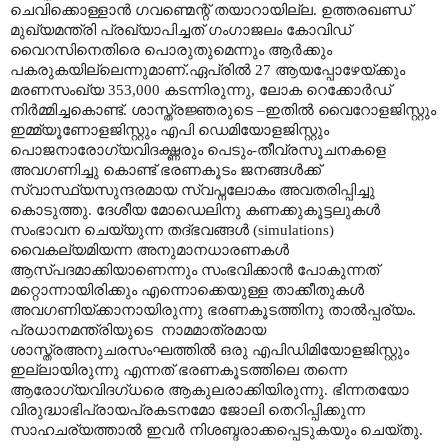
ചെവിക്കൊള്ളാൻ ഗവണ്മെന്റ് തയാറായില്ല. ഉത്തരഖണ്ഡ്
മുഖ്യമന്ത്രി പ്രഖ്യാപിച്ചത് ഗംഗാജലം കോവിഡ്
വൈറസിനെതിരെ പൊരുതുമെന്നും ആർക്കും
പകരുകയില്ലെന്നുമാണ്
.
ഏപ്രിൽ 27 ആയപ്പോഴേയ്ക്കും
മരണസംഖ്യ 353
,000
കടന്നിരുന്നു
,
ലോക റെക്കോർഡ്
നിർമ്മിച്ചകൊണ്ട്. ശാസ്ത്രജ്ഞരുടെ
–
ഇതിൽ വൈറോളജിസ്റ്റും
ഇമ്മ്യൂണോളജിസ്റ്റും എപി ഡെമിയോളജിസ്റ്റും
പൊജനാരോഗ്യവിദഗ്ദ്ധരും പെടും-തീവ്രസൂചനകളെ
അവഗണിച്ചു കൊണ്ട് ഭരണകൂടം ജനങ്ങൾക്ക്
സ്വാസ്ഥ്യസുന്ദരമായ സ്വപ്നലോകം അവതരിപ്പിച്ചു
കൊടുത്തു. ദേശീയ മോഡെലിനു കണക്കുകൂട്ടലുകൾ
സംഭാവന ചെയ്യുന്ന തദ്ഭവങ്ങൾ (
simulations)
വൈകല്യമിയന്ന അനുമാനധാരണകൾ
ആസ്പദമാക്കിയാണെന്നും സംഭവിക്കാൻ പോകുന്നത്
മറ്റൊന്നായിരിക്കും എന്നൊക്കെയുള്ള താക്കീതുകൾ
അവഗണിയ്ക്കാനായിരുന്നു ഭരണകൂടത്തിനു താൽപ്പര്യം.
പ്രധാനമന്ത്രിയുടെ
നാമമാത്രമായ
ശാസ്ത്രഅനുചരസംഘത്തിൽ ഒരു എപിഡിമിയോളജിസ്റ്റും
ഇല്ലായിരുന്നു എന്നത് ഭരണകൂടത്തിലെ തന്നെ
ആരോഗ്യവിദഗ്ധരെ ആകുലരാക്കിയിരുന്നു. ഭിന്നതയോ
വിരുദ്ധാഭിപ്രായപ്രകടനമോ ജോലി തെറിപ്പിക്കുന്ന
സാഹചര്യത്താൽ ഇവർ നിശബ്ദരാക്കപ്പെടുകയും ചെയ്തു.