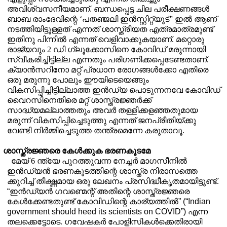
അവിശ്വസനീയമാണ്
.
ബന്ധപ്പെട്ട ചില പരീക്ഷണങ്ങൾ
ബാബ രാംദേവിന്റെ
‘
പതഞ്ജലി ഇൻസ്റ്റിറ്റ്യൂട്
”
ഇൽ ആണ്
നടത്തിയിട്ടൂള്ളത് എന്നത്
ശാസ്ത്രീയത എത്രമാത്രമുണ്ട്
ഇതിനു പിന്നിൽ എന്നത് വെളിവാക്കുകയാണ്
.
മറ്റൊരു
രാജ്യവും 2 ഡി ഗ്ലൂക്കോസിനെ കോവിഡ് മരുന്നായി
സ്വീകരിച്ചിട്ടില്ല എന്നതും പരിഗണിക്കപ്പെടേണ്ടതാണ്.
ക്യാൻസറിനോ മറ്റ് പ്രധാന രോഗങ്ങൾക്കോ എതിരെ
ഒരു മരുന്നു പോലും ഈയിടെയെങ്ങും
വികസിപ്പിച്ചിട്ടില്ലാത്ത ഇൻഡ്യ പൊടുന്നനവേ കോവിഡ്
വൈറസിനെതിരെ മറ്റ് ശാസ്ത്രജ്ഞർക്ക്
സാദ്ധ്യമല്ലാത്തതും അവർ തള്ളിക്കളഞ്ഞതുമായ
മരുന്ന് വികസിപ്പിച്ചെടുത്തു എന്നത് ജനപ്രീതിയ്ക്കു
വേണ്ടി നിർമ്മിച്ചെടുത്ത തന്ത്രമെന്നേ കരുതാവൂ.
ശാസ്ത്രജ്ഞരെ കേൾക്കുക ഭരണകൂടമേ
മേയ് 6 ന്ത്യേ പുറത്തുവന്ന നേച്ചർ മാഗസീനിൽ
ഇൻഡ്യൻ ഭരണകൂടത്തിന്റെ ശാസ്ത്ര നിരാസത്തെ
ക്കുറിച്ച് തീക്ഷ്ണമായ ഒരു ലേഖനം പ്രസിദ്ധീകൃതമായിട്ടുണ്ട്.
“
ഇൻഡ്യൻ ഗവണ്മെന്റ്
അതിന്റെ ശാസ്ത്രജ്ഞരെ
കേൾക്കേണ്ടതുണ്ട് കോവിഡിന്റെ കാര്യത്തിൽ
” (“Indian
government should heed its scientists on COVID”)
എന്ന
തലക്കെട്ടോടെ. ഗവേഷകർ പോളിസികൾക്കെതിരായി