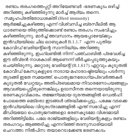
രണ്ടാം തരംഗത്തെപ്പറ്റി അറിയേണ്ടവർ -ഭരണകൂടം ഒഴിച്ച്-
അറിഞ്ഞു കഴിഞ്ഞിരുന്നു മാർച്ച് ആദ്യം തന്നെ.
സമൂഹപ്രതിരോധശക്തി (
Herd immunity)
ആർജ്ജിച്ചുകഴിഞ്ഞു എന്ന് വിശ്വസിച്ച ബ്രസീലിൽ ആ
ധാരണയെ തിരുത്തിക്കൊണ്ട് രണ്ടാം തരംഗം സംഭവിച്ചും
കഴിഞ്ഞിരുന്നു. മാർച്ച് അവസാനം ആയപ്പോഴേയ്ക്കും
ഇൻഡ്യയിലെ ചില ലാബുകൾ
B.1.1.7
എന്ന പുതിയ
കോവിഡ് വേരിയന്റിന്റെ സാന്നിദ്ധ്യം അറിഞ്ഞു
കഴിഞ്ഞിരുന്നു
,
ഇംഗ്ലണ്ടിൽ നിന്ന് പഞ്ചാബിൽ പ്രവേശിച്ച
ഈ തീവ്രൻ നാശകാരി ആണെന്ന് തീർച്ചപ്പെടുത്തുകയും
ചെയ്തിരുന്നു. മറ്റൊരു വേരിയന്റ് (
B.1.617)
ഏറ്റവും കൂടുതൽ
കോവീഡ് കേസുകളുടെ നാടായ മഹാരാഷ്ട്രയിലും പടർന്നു
തുടങ്ങി ഇതേ സമയത്ത്. പൊതുജനരോഗ്യപ്രവർത്തകർ
കൂടുതൽ ഡേറ്റയും അതിപ്രബലമായ നിവാരണോപയങ്ങളും
ആവശ്യപ്പെട്ടിരുന്നെങ്കിലും ഉദാസീനത തന്നെയായിരുന്നു
ഭരണകൂടവികാരം. തജ്ജന്യമായ ദുരന്തങ്ങളിൽ ഡെൽഹി
പോലത്തെ മെട്രൊ ഇടങ്ങൾ ശ്രദ്ധിക്കപ്പെട്ടു
,,
പക്ഷേ വടക്കെ
ഇൻഡ്യയിലെ വിദൂരഗ്രാമങ്ങളിൽ എന്ത് സഭവിച്ചു എന്ന്
മീഡിയയോ പൊതുജനങ്ങളൊ ഭരണകൂടമോ വിശദമായി
അറിഞ്ഞിട്ടില്ല. പലേ രാജ്യങ്ങളിലും വേരിയന്റുകളും രണ്ടാം
തരംഗവും ആഞ്ഞടിച്ചു എന്നറിഞ്ഞ് തദനുസാരിയായി
ചെറുത്തു നിൽപ്പിനു തയാറെടുക്കേണ്ട ഭരണകൂടം