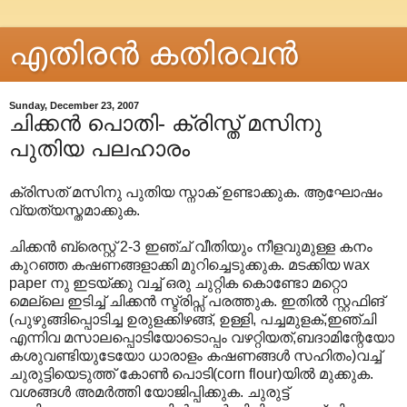
എതിരന്‍ കതിരവന്‍
Sunday, December 23, 2007
ചിക്കന്‍ പൊതി- ക്രിസ്ത് മസിനു
പുതിയ പലഹാരം
ക്രിസത് മസിനു പുതിയ സ്നാക് ഉണ്ടാക്കുക. ആഘോഷം
വ്യത്യസ്തമാക്കുക.
ചിക്കന്‍ ബ്രെസ്റ്റ് 2-3 ഇഞ്ച് വീതിയും നീളവുമുള്ള കനം
കുറഞ്ഞ കഷണങ്ങളാക്കി മുറിച്ചെടുക്കുക. മടക്കിയ wax
paper നു ഇടയ്ക്കു വച്ച് ഒരു ചുറ്റിക കൊണ്ടോ മറ്റൊ
മെല്ലെ ഇടിച്ച് ചിക്കന്‍ സ്ട്രിപ്സ് പരത്തുക. ഇതില്‍ സ്റ്റഫിങ്
(പുഴുങ്ങിപ്പൊടിച്ച ഉരുളക്കിഴങ്ങ്, ഉള്ളി, പച്ചമുളക്,ഇഞ്ചി
എന്നിവ മസാലപ്പൊടിയോടൊപ്പം വഴറ്റിയത്,ബദാമിന്റേയോ
കശുവണ്ടിയുടേയോ ധാരാളം കഷണങ്ങള്‍ സഹിതം)വച്ച്
ചുരുട്ടിയെടുത്ത് കോണ്‍ പൊടി(corn flour)യില്‍ മുക്കുക.
വശങ്ങള്‍ അമര്‍ത്തി യോജിപ്പിക്കുക. ചുരുട്ട്