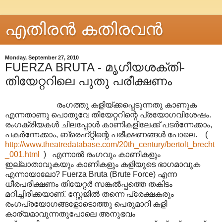
എതിരന്‍ കതിരവന്‍
Monday, September 27, 2010
FUERZA BRUTA - മൃഗീയശക്തി-
തിയേറ്ററിലെ പുതു പരീക്ഷണം
രംഗത്തു കളിയ്ക്കപ്പെടുന്നതു കാണുക
എന്നതാണു പൊതുവേ തിയേറ്ററിന്റെ പ്രയോഗവിശേഷം.
രംഗക്രിയകൾ ചിലപ്പോൾ കാണികളിലേക്ക് പടർന്നേക്കാം,
പകർന്നേക്കാം, ബ്രെഹ്റ്റിന്റെ പരീക്ഷണങ്ങൾ പോലെ. (
http://www.theatredatabase.com/20th_century/bertolt_brecht
_001.html
) എന്നാൽ രംഗവും കാണികളും
ഇല്ലാതാവുകയും കാണികളും കളിയുടെ ഭാഗമാവുക
എന്നായാലോ? Fuerza Bruta (Brute Force) എന്ന
ധീരപരീക്ഷണം തിയേറ്റർ സങ്കൽ‌പ്പത്തെ തകിടം
മറിച്ചിരിക്കയാണ്. സ്റ്റേജിൽ തന്നെ പ്രേക്ഷകരും
രംഗപ്രയോഗങ്ങളോടൊത്തു പെരുമാറി കളി
കാര്യമാവുന്നതുപോലെ അനുഭവം