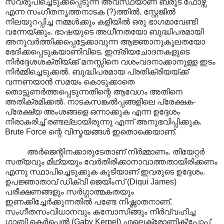
സ്വരൂപിച്ചെടുക്കപ്പെടുന്ന അവസ്ഥയാണ് ബ്രൂട് ഫോഴ്സ്
എന്ന സംഗീതനൃത്തനാടക (?)ത്തിൽ. സ്റ്റേജിൽ
നിലയുറപ്പിച്ച നമ്മൾക്കും കളിയിൽ ഒരു ഭാഗമാവേണ്ടി
വന്നേയ്ക്കും. ഭാഷയുടെ അധീനതയോ ബുദ്ധിപരമായി
അനുവർത്തിക്കപ്പെട്ടേക്കാവുന്ന ആജ്ഞാനുകൂലതയോ
ഭേദിക്കപ്പെടുകയാണിവിടെ. ഇന്ദ്രിയചോദനകളുടെ
നിർദ്ദേശശക്തിയ്ക്ക് മനസ്സിനെ വശംവദനാക്കാനുള്ള ഇടം
നിർമ്മിച്ചെടുക്കൽ. ബുദ്ധിപരമായ പ്രതിക്രിയയ്ക്ക്
വന്നണയാൻ സമയം കൊടുക്കാതെ
തൊട്ടുണർത്തപ്പെടുന്നതിന്റെ ആവേഗം അതിനെ
അതിക്രമിക്കൽ. നാടകസങ്കൽ‌പ്പങ്ങളിലെ പ്രേക്ഷക-
പ്രേക്ഷ്യ അംശങ്ങളെ ഒന്നാക്കുക എന്ന ഉദ്ദേശം
നിരാകരിച്ച് രണ്ടല്ലായിരുന്നു എന്ന് അനുഭവിപ്പിക്കുക.
Brute Force ന്റെ വിസ്മയങ്ങൾ ഇതൊക്കെയാണ്.
അർജെന്റിനക്കാരുടേതാണ് നിർമ്മാണം. തിയേറ്റർ
സത്യവും മിഥ്യയും വേർതിരിക്കാനാവാത്തതായിരിക്കണം
എന്നു സ്ഥാപിച്ചെടുക്കുക കൂടിയാണ് ഇവരുടെ ഉദ്ദേശം.
ഉപജ്ഞാതാവ് ഡിക്വി ജെയിംസ് (Diqui James)
പരീക്ഷണങ്ങളും സർഗ്ഗാത്മകതയും
ഇണക്കിച്ചേർക്കുന്നതിൽ പണ്ടേ നിഷ്ണാതനാണ്.
സംഗീതസംവിധാനവും കമ്പോസിങ്ങും നിർവ്വഹിച്ച
ഗാബി കെർപെൽ (Gaby Kerpel) എലെക്റ്റ്രോണിക്/പോപ്