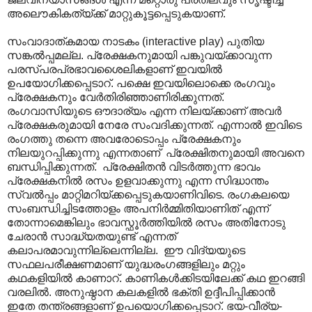
അലൌകികത്യ്ക്ക് മാറ്റുകൂട്ടപ്പെടുകയാണ്.
സംവാദാത്കമായ നാടകം (interactive play) പുതിയ
സങ്കൽ‌പ്പമല്ല. പ്രേക്ഷകനുമായി പങ്കുവയ്ക്കാവുന്ന
പരസ്പരപ്രഭാവശൈലികളാണ് ഇവയിൽ
ഉപയോഗിക്കപ്പെടാറ്. പക്ഷെ ഇവയിലൊക്കെ രംഗവും
പ്രേക്ഷകനും വേർതിരിഞ്ഞാണിരിക്കുന്നത്.
രംഗവാസിയുടെ ഔദാര്യം എന്ന നിലയ്ക്കാണ് അവർ
പ്രേക്ഷകരുമായി നേരേ സംവദിക്കുന്നത്. എന്നാൽ ഇവിടെ
രംഗത്തു തന്നെ അവരോടൊപ്പം പ്രേക്ഷകനും
നിലയുറപ്പിക്കുന്നു എന്നതാണ് പ്രേക്ഷിതനുമായി അവനെ
ബന്ധിപ്പിക്കുന്നത്. പ്രേക്ഷിതൻ വിടർത്തുന്ന ഭാവം
പ്രേക്ഷകനിൽ രസം ഉളവാക്കുന്നു എന്ന സിദ്ധാന്തം
സ്വൽ‌പ്പം മാറ്റിമറിയ്ക്കപ്പെടുകയാണിവിടെ. രംഗകലയെ
സംബന്ധിച്ചിടത്തോളം അപനിർമ്മിതിയാണിത് എന്ന്
തോന്നാമെങ്കിലും ഭാവസ്ഫൂർത്തിയിൽ രസം അതിനോടു
ചേരാൻ സാദ്ധ്യതയുണ്ട് എന്നത്
കലാപരമാവുന്നില്ലെന്നില്ല. ഈ വിദ്യയുടെ
സഫലപരീക്ഷണമാണ് യുദ്ധരംഗങ്ങളിലും മറ്റും
കഥകളിയിൽ കാണാറ്. കാണികൾക്കിടയിലേക്ക് കഥ ഇറങ്ങി
വരലിൽ. അനുഷ്ഠാന കലകളിൽ ഭക്തി ഉദ്ദീപിപ്പിക്കാൻ
ഇതേ തന്ത്രങ്ങളാണ് ഉപയൊഗിക്കപ്പെടാറ്. ഭയ-വീര്യ-