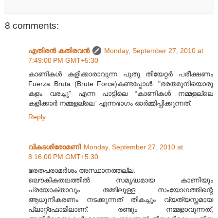
8 comments:
എതിരന്‍ കതിരവന്‍
Monday, September 27, 2010 at
7:49:00 PM GMT+5:30
കാണികൾ കളിക്കാരാവുന്ന പുതു തിയേറ്റർ പരീക്ഷണം
Fuerza Bruta (Brute Force)കണ്ടപ്പോൾ. "ഭരതമുനിയൊരു
കളം വരച്ചു” എന്ന പാട്ടിലെ “കാണികൾ നമ്മളല്ലെ
കളിക്കാർ നമ്മളല്ലെ” എന്നഭാഗം ഓർമ്മിപ്പിക്കുന്നത്.
Reply
വികടശിരോമണി
Monday, September 27, 2010 at
8:16:00 PM GMT+5:30
ഭരതപരാമർശം അസ്ഥാനത്തല്ല.
ലൌകികതലത്തിൽ സ‌മൃദ്ധമായ കാണിയും
പ്രയോക്താവും തമ്മിലുള്ള സംയോഗത്തിന്റെ
ആധുനീകരണം നടക്കുന്നത് തികച്ചും വ്യത്യസ്തമായ
പ്ലാറ്റ്‌ഫോമിലാണ്. രണ്ടും നമ്മളാവുന്നത്,