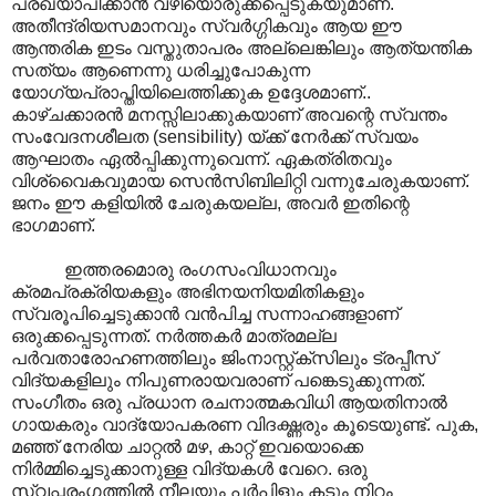
പ്രഖ്യാപിക്കാൻ വഴിയൊരുക്കപ്പെടുകയുമാണ്.
അതീന്ദ്രിയസമാനവും സ്വർഗ്ഗികവും ആയ ഈ
ആന്തരിക ഇടം വസ്തുതാപരം അല്ലെങ്കിലും ആത്യന്തിക
സത്യം ആണെന്നു ധരിച്ചുപോകുന്ന
യോഗ്യപ്രാപ്തിയിലെത്തിക്കുക ഉദ്ദേശമാണ്..
കാഴ്ചക്കാരൻ മനസ്സിലാക്കുകയാണ് അവന്റെ സ്വന്തം
സംവേദനശീലത (sensibility) യ്ക്ക് നേർക്ക് സ്വയം
ആഘാതം ഏൽ‌പ്പിക്കുന്നുവെന്ന്. ഏകത്രിതവും
വിശ്വൈകവുമായ സെൻസിബിലിറ്റി വന്നുചേരുകയാണ്.
ജനം ഈ കളിയിൽ ചേരുകയല്ല, അവർ ഇതിന്റെ
ഭാഗമാണ്.
ഇത്തരമൊരു രംഗസംവിധാനവും
ക്രമപ്രക്രിയകളും അഭിനയനിയമിതികളും
സ്വരൂപിച്ചെടുക്കാൻ വൻപിച്ച സന്നാഹങ്ങളാണ്
ഒരുക്കപ്പെടുന്നത്. നർത്തകർ മാത്രമല്ല
പർവതാരോഹണത്തിലും ജിംനാസ്റ്റ്ക്സിലും ട്രപ്പീസ്
വിദ്യകളിലും നിപുണരായവരാണ് പങ്കെടുക്കുന്നത്.
സംഗീതം ഒരു പ്രധാന രചനാത്മകവിധി ആയതിനാൽ
ഗായകരും വാദ്യോപകരണ വിദഗ്ദ്ധരും കൂടെയുണ്ട്. പുക,
മഞ്ഞ് നേരിയ ചാറ്റൽ മഴ, കാറ്റ് ഇവയൊക്കെ
നിർമ്മിച്ചെടുക്കാനുള്ള വിദ്യകൾ വേറെ. ഒരു
സ്വപ്നരംഗത്തിൽ നീലയും പർപിളും കടും നിറം