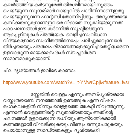
കലർത്ത്തിയ കർടനുമേൽ തിരശ്ചീനമായി നൃത്തം
ചെയ്യുന്ന സുന്ദരിമാർ വായുവിൽ പാറിനിന്നാണ് ഇതു
ചെയ്യുന്നുവന്ന ഫാന്റസി തോന്നിപ്പിക്കും. അദൃശ്യമായ
കമ്പിക്കയറുകളാണ് ഇവരെ വീഴാതെ സൂക്ഷിയ്ക്കുന്നത്.
പാദചലനങ്ങൾ ഈ കർടനിൽ സൃഷ്ടിയ്ക്കുന്ന
ആഴച്ചുളിവുകൾ പ്രത്യേക വെളിച്ചസംവിധാന
വിദ്യകളോടെ സംഗീതത്തിനൊപ്പം ചലിച്ചുമാറുമ്പോൾ
തീർച്ചയായും പ്രതലപരിമാണങ്ങളെക്കുറിച്ച് തെറ്റിദ്ധാരണ
ഉളവാകുന്ന മായക്കാഴ്ച്കൾ സ്വപ്നദർശന
സമാനമാകുകയാണ്.
ചില ദൃശ്യങ്ങൾ ഇവിടെ കാണാം:
http://www.youtube.com/watch?v=_t-YMwrCpjI&feature=fvsr
സ്റ്റേജിൽ വെള്ളം എന്നും അസ്പൃശ്യമായ
വസ്തുതയാണ്. നനഞ്ഞാൽ ഉണങ്ങുക എന്ന വിഷമം
രംഗകലകളിൽ നിന്നും വെള്ളത്തെ അകറ്റി നിറുത്തുന്നു.
എന്നാൽ വെള്ളത്തിന്റെ സുതാര്യതയും അതിന്റെ
ചലനങ്ങൾ ഉളവാക്കുന്ന ഭംഗിയും ആത്യന്തികമായി
കണങ്ങളായി വിഘടിക്കുകയും വീണ്ടും ഒന്നുചേരുകയും
ചെയ്യാനുള്ള സാദ്ധ്യതകളും ദൃശ്യഭംഗി