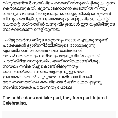
വിസ്മയങ്ങ്ങൾ സാമീപ്യം കൊണ്ട് അനുഭവിപ്പിക്കുക എന്ന
കൌശലയുക്തി. കുമ്പോടക്കാരന്റെ കുടത്തിൽ നിന്നും
ചിതറുന്ന മഞ്ഞൾ വെള്ളവും വെളിച്ചപ്പാടിന്റെ നെറ്റിയിൽ
നിന്നും തെറിയ്ക്കുന്ന ചോരത്തുള്ളികളും പ്രേക്ഷകന്റെ/
ഭക്തന്റെ ശരീരത്തിൽ വന്നു വീഴുമ്പോൾ ഈ യുക്തിയുടെ
സാകല്യമാണ് തെളിയുന്നത്.
ഫ്യുയെർസ ബ്രൂട മറ്റൊന്നും സാധിച്ചെടുക്കുന്നുണ്ട്.
പ്രേക്ഷകൻ ദൃശ്യനിർമ്മിതിയുടെ ഭാഗമാകുന്നു
എന്നതിനാൽ രംഗത്തെ ഘടനാക്രമങ്ങൾ
അപരിവർത്തിയും സ്ഥിരവും ആകുന്നില്ല എന്നത്.
പ്രതിക്രിയ അനുസരിച്ച് അത് മാറിക്കൊണ്ടിരിക്കും.
സ്വയം നവീകരിച്ചുകൊണ്ടിരിക്കുന്നതും
നൈരന്തര്യമാർന്നതും ആകുന്നു ഈ ഷോ
ഇക്കാരണത്താൽ. കൂടുതൽ സത്യ‌വാദിയായി
അവതരണത്തിലെ കാപട്യങ്ങൾ ഒഴിവാക്കപ്പെടുന്നു.
സംവിധായകർ പറയുന്നതു പോലെ
The public does not take part, they form part. Injured.
Celebrating.