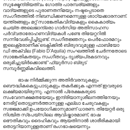
സൂക്ഷ്മേന്ദ്രിയത്വം ഗോത്ര പാരമ്പര്യങ്ങളും
വാദ്യങ്ങളുടെ പുരാണതനിമയും നഷ്ടപ്പെടാതെ
സംഗീതത്തിൽ നിബന്ധിക്കണമെന്നുള്ള ശാഠ്യക്കാരനാണ്.
യന്ത്രങ്ങളും മറ്റ് സാങ്കേതികവിദ്യകളും കൈകാര്യം
ചെയ്ത അലെജാന്ദ്രൊ ഗാർസിയ അതിസാഹസ
പർവ്വതാരോഹണവിദ്യകൾ പണ്ടേ തിയേറ്ററിൽ
സന്നിവേശിപ്പിച്ചിട്ടുണ്ട്. സംഗീതജ്ഞനും പെർഫോരമറും
ഇലെക്റ്റ്രോണീക് ടെക്നിക്കിൽ ബിരുദവുമുള്ള ഫാബിയോ
ഡി അക്വില (Fabio D'Aquila) സംഘത്തിൽ ചേർന്നതോടെ
സാങ്കേതികതയും സംഗീതവും ദൃശ്യപ്രകടനവും
ഒരുമിച്ചുയിർക്കൊണ്ട് ‘ഫ്യുർസാ ബ്രുട’
സമ്പൂർണ്ണമികവിലെത്തി.
ഭാഷ നിർമ്മിക്കുന്ന അതിർവരമ്പുകളും
ബൌദ്ധികകെട്ടുപാടുകളും തകർക്കുക എന്നത് ഇവരുടെ
ലക്ഷ്യമായിരുന്നു. എന്നാൽ പ്രേക്ഷകരുടെ
സംവേദനക്ഷമതയേയും ഇന്ദ്രിയാനുശീലനത്തിനേയും
നേരിട്ട് തൊട്ടുണർത്താനുള്ള എല്ലാ ചേരുവകളും
സജ്ജമാക്കി ഉപയോഗിക്കാനുമാണ് ധാരണ. തിയേറ്റർ ഒരു
നിശ്ചിത സ്പേയ്സിലെ ആവിഷ്കാരമാണ്, ഭാഷ
ഭൌതികവും ദൈഹികവും ആയതിനാൽ ശാരീരികമായി
തൊട്ടറിയാനുള്ളതാണ് രംഗഭാഷയെന്നും