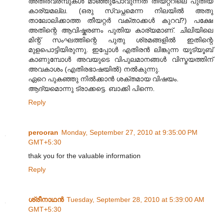
അതിർവരമ്പുകൾ മാഞ്ഞുപോവുന്നത് തീയറ്ററിലെ പുതിയ
കാര്യമല്ല. (ഒരു സ്വപ്നമെന്ന നിലയിൽ അതു
താലോലിക്കാത്ത തീയറ്റർ വക്താക്കൾ കുറവ്?) പക്ഷേ
അതിന്റെ ആവിഷ്കരണം പുതിയ കാര്യമാണ്. ചിലിയിലെ
മിന്റ് സംഘത്തിന്റെ പുതു ശ്രമങ്ങളിൽ ഇതിന്റെ
മുളപൊട്ടിയിരുന്നു. ഇപ്പോൾ എതിരൻ ലിങ്കുന്ന യൂട്യൂബ്
കാണുമ്പോൾ അവയുടെ വിപുലമാനങ്ങൾ വിസ്മയത്തിന്
അവകാശം (എതിരഭാഷയിൽ) നൽകുന്നു.
ഏറെ പുകഞ്ഞു നിൽക്കാൻ ശക്തമായ വിഷയം.
ആദ്യമൊന്നു ട്രാക്കട്ടെ. ബാക്കി പിന്നെ.
Reply
perooran
Monday, September 27, 2010 at 9:35:00 PM
GMT+5:30
thak you for the valuable information
Reply
ശ്രീനാഥന്‍
Tuesday, September 28, 2010 at 5:39:00 AM
GMT+5:30