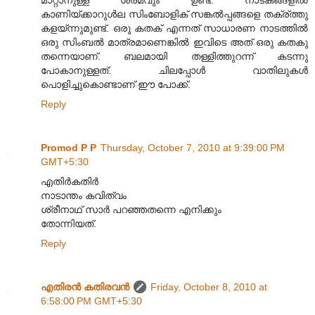
മാറ്റാനുള്ള ശ്രമവും ഉണ്ട്. നാടകങ്ങളിൽ
കാണിയ്ക്കാറുൾല സിംബോളിക് സങ്കൽ‌പ്പങ്ങളെ തക്ര്ത്തു
കളയ്ന്നുമുണ്ട്. ഒരു കതക് എന്നത് സാധാരണ നാടത്തിൽ
ഒരു സിംബൽ മാത്രമാണെങ്കിൽ ഇവിടെ അത് ഒരു കതകു
തന്നെയാണ്. ബലമായി തള്ളിത്തുറന്ന് കടന്നു
പോകാനുള്ളത്. ചിലപ്പോൾ വാതിലുകൾ
പൊളിച്ചുകൊണ്ടാണ് ഈ പോക്ക്.
Reply
Promod P P
Thursday, October 7, 2010 at 9:39:00 PM
GMT+5:30
എതിർകതിർ
നാടാന്തം കവിത്വം
ശ്രീനാഥ് സാർ പറഞ്ഞതന്നെ എനിക്കും
തോന്നിയത്.
Reply
എതിരന്‍ കതിരവന്‍
Friday, October 8, 2010 at
6:58:00 PM GMT+5:30