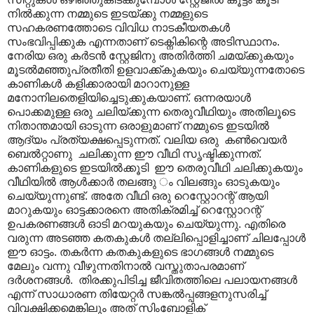
നിൽക്കുന്ന നമ്മുടെ ഇടയ്ക്കു നമ്മളുടെ
സഹകരണത്തോടെ വിവിധ നാടകീയതകൾ
സംഭവിപ്പിക്കുക എന്നതാണ് ടെക്നികിന്റെ അടിസ്ഥാനം.
നേരിയ ഒരു കർടൻ സ്റ്റേജിനു അതിർത്തി ചമയ്ക്കുകയും
മൂടൽമഞ്ഞുപ്രതീതി ഉളവാക്ക്കുകയും ചെയ്യുന്നതോടെ
കാണികൾ കളിക്കാരായി മാറാനുള്ള
മനോനിലതെളിയിച്ചെടുക്കുകയാണ്. ഒന്നരയാൾ
പൊക്കമുള്ള ഒരു ചലിയ്ക്കുന്ന തെരുവീഥിയും അതിലൂടെ
നിതാന്തമായി ഓടുന്ന ഒരാളുമാണ് നമ്മുടെ ഇടയിൽ
ആദ്യം പ്രത്യക്ഷപ്പെടുന്നത്. വലിയ ഒരു കൺ‌വെയർ
ബെൽറ്റാണു ചലിക്കുന്ന ഈ വീഥി സൃഷ്ടിക്കുന്നത്.
കാണികളുടെ ഇടയിൽക്കൂടി ഈ തെരുവീഥി ചലിക്കുകയും
വീഥിയിൽ ആൾക്കാർ തലങ്ങു ം വിലങ്ങും ഓടുകയും
ചെയ്യുന്നുണ്ട്. അതേ വീഥി ഒരു റെസ്റ്റോറന്റ് ആയി
മാറുകയും ഓട്ടക്കാരനെ അതിക്രമിച്ച് റെസ്റ്റോറന്റ്
ഉപകരണങ്ങൾ ഓടി മറയുകയും ചെയ്യുന്നു. എതിരെ
വരുന്ന അടഞ്ഞ കതകുകൾ തല്ലിപ്പൊളിച്ചാണ് ചിലപ്പോൾ
ഈ ഓട്ടം. തകർന്ന കതകുകളുടെ ഭാഗങ്ങൾ നമ്മുടെ
മേലും വന്നു വീഴുന്നതിനാൽ വസ്തുതാപരമാണ്
ദർശനങ്ങൾ. തിരക്കുപിടിച്ച ജീവിതത്തിലെ പലായനങ്ങൾ
എന്ന് സാധാരണ തിയേറ്റർ സങ്കൽ‌പ്പങ്ങളനുസരിച്ച്
വിവക്ഷിക്കമെങ്കിലും അത് സിംബോളിക്