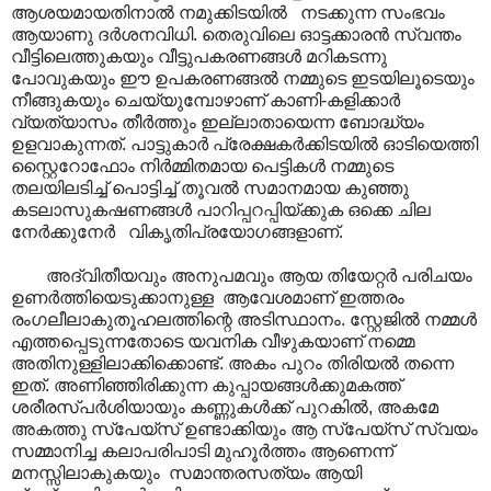
ആശയമായതിനാൽ നമുക്കിടയിൽ നടക്കുന്ന സംഭവം
ആയാണു ദർശനവിധി. തെരുവിലെ ഓട്ടക്കാരൻ സ്വന്തം
വീട്ടിലെത്തുകയും വീട്ടുപകരണങ്ങൾ മറികടന്നു
പോവുകയും ഈ ഉപകരണങ്ങൽ നമ്മുടെ ഇടയിലൂടെയും
നീങ്ങുകയും ചെയ്യുമ്പോഴാണ് കാണി-കളിക്കാർ
വ്യത്യാസം തീർത്തും ഇല്ലാതായെന്ന ബോദ്ധ്യം
ഉളവാകുന്നത്. പാട്ടുകാർ പ്രേക്ഷകർക്കിടയിൽ ഓടിയെത്തി
സ്റ്റൈറോഫോം നിർമ്മിതമായ പെട്ടികൾ നമ്മുടെ
തലയിലടിച്ച് പൊട്ടിച്ച് തൂവൽ സമാനമായ കുഞ്ഞു
കടലാസുകഷണങ്ങൾ പാറിപ്പറപ്പിയ്ക്കുക ഒക്കെ ചില
നേർക്കുനേർ വികൃതിപ്രയോഗങ്ങളാണ്.
അദ്വിതീയവും അനുപമവും ആയ തിയേറ്റർ പരിചയം
ഉണർത്തിയെടുക്കാനുള്ള ആവേശമാണ് ഇത്തരം
രംഗലീലാകുതൂഹലത്തിന്റെ അടിസ്ഥാനം. സ്റ്റേജിൽ നമ്മൾ
എത്തപ്പെടുന്നതോടെ യവനിക വീഴുകയാണ് നമ്മെ
അതിനുള്ളിലാക്കിക്കൊണ്ട്. അകം പുറം തിരിയൽ തന്നെ
ഇത്. അണിഞ്ഞിരിക്കുന്ന കുപ്പായങ്ങൾക്കുമകത്ത്
ശരീരസ്പർശിയായും കണ്ണുകൾക്ക് പുറകിൽ, അകമേ
അകത്തു സ്പേയ്സ് ഉണ്ടാക്കിയും ആ സ്പേയ്സ് സ്വയം
സമ്മാനിച്ച കലാപരിപാടി മുഹൂർത്തം ആണെന്ന്
മനസ്സിലാകുകയും സമാന്തരസത്യം ആയി