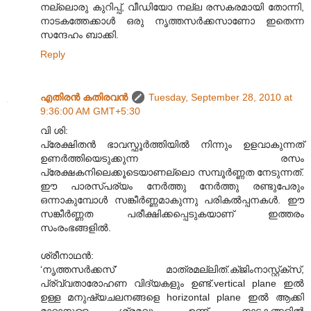
നല്ലൊരു കുറിപ്പ്, വീഡിയോ നല്ല രസകരമായി തോന്നി,
നാടകത്തേക്കാൾ ഒരു നൃത്തസർക്കസാണോ ഇതെന്ന
സന്ദേഹം ബാക്കി.
Reply
എതിരന്‍ കതിരവന്‍
Tuesday, September 28, 2010 at
9:36:00 AM GMT+5:30
വി ശി:
പ്രേക്ഷിതൻ ഭാവസ്ഫൂർത്തിയിൽ നിന്നും ഉളവാകുന്നത്
ഉണർത്തിയെടുക്കുന്ന രസം
പ്രേക്ഷകനിലെക്കൂടെയാണല്ലൊ സമ്പൂർണ്ണത നേടുന്നത്.
ഈ പാരസ്പര്യം നേർത്തു നേർത്തു രണ്ടുപേരും
ഒന്നാകുമ്പോൾ സങ്കീർണ്ണമാകുന്നു പരികൽ‌പ്പനകൾ. ഈ
സങ്കീർണ്ണത പരീക്ഷിക്കപ്പെടുകയാണ് ഇത്തരം
സംരംഭങ്ങളിൽ.
ശ്രീനാഥൻ:
‘നൃത്തസർക്കസ്’ മാത്രമല്ലിത്.ക്ജിംനാസ്റ്റ്ക്സ്,
പ്ര്വ്വതാരോഹണ വിദ്യകളും ഉണ്ട്.vertical plane ഇൽ
ഉള്ള മനുഷ്യചലനങ്ങളെ horizontal plane ഇൽ ആക്കി