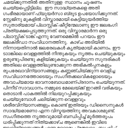
ചമയ്ക്കുന്നതിൽ അതിനുള്ള സ്ഥാനം ചൂഷണം
ചെയ്യപ്പെട്ടിട്ടില്ല. ഈ സാദ്ധ്യതകളെ അതി
ഗംഭീരമായാണ് ഫ്യുയർസാ ബ്രൂട ഉപയോഗിക്കുന്നത്.
സ്റ്റേജിനു മുകളിൽ വിസ്താരമായി കെട്ടിയുയർത്തിയ
സുതാര്യമായ് പ്ലാസ്റ്റിക് ഷീറ്റിന്മേലാണു ഈ ജലഭംഗി
പ്രത്യക്ഷപ്പെടുത്തുന്നത്. ഒരു വിസ്താരമാർന്ന ഒരു
പ്ലാസ്റ്റിക് ടാങ്ക് എന്നു വേണമെങ്കിൽ പറയാം ഈ
ജലക്രീഡാ സംവിധാനത്തിനു. കാഴ്ച അടിയിൽ
നിന്നായതിനാൽ ജലരേഖകൾ കൃത്യമായി കാണാം. ഈ
ടാ‍ാങ്കിലെ വെള്ളത്തിൽ നീന്തുകയും നൃത്തം ചെയ്യുകയും
ഉരുണ്ടുപിരണ്ടു കളിയ്ക്കുകയും ചെയ്യുന്ന സുന്ദരികൾ
അതിലെ വെള്ളത്തിലുണ്ടാക്കുന്ന അഭികൽ‌പ്പനകളും
രൂപരേഖാവിന്യാസങ്ങളും കണ്ണഞ്ചിയ്ക്കുന്ന വെളിച്ച
സംവിധാനത്തോടെയും സംഗീതക്കലവികളോടെയും
അവാച്യമായ ഭാവനാബോധമാണ്പ്രദാനം ചെയ്യുന്നത്.
പിന്നീട് സാവധാനം നമ്മുടെ മേലെയ്ക്ക് ഇറങ്ങി വരികയും
തൊടാൻ പാകത്തിൽ നിലയുറപ്പിക്കുകയും
ചെയ്യുമ്പോൾ ചലിയ്ക്കുന്ന വെള്ളവും
ശരീരവിന്യാസങ്ങളും കൊണ്ട് ഇത്രയും ഡിസൈനുകൾ
സാദ്ധ്യമാണോ എന്ന വിസ്മയത്തിനു അവകാശമുണ്ട്.
സംഗീതത്തെ നൃത്തവുമായി ബന്ധിപ്പിച്ച് മൂർത്തരൂപം
ധരിപ്പിക്കുന്നത് നിത്യക്കാഴ്ച ആണെങ്കിൽ ഇവിടെ
ജലവിന്യാസങ്ങൾ എന്ന മറ്റൊരു പ്രതലവും സൃഷ്ടിച്ച്