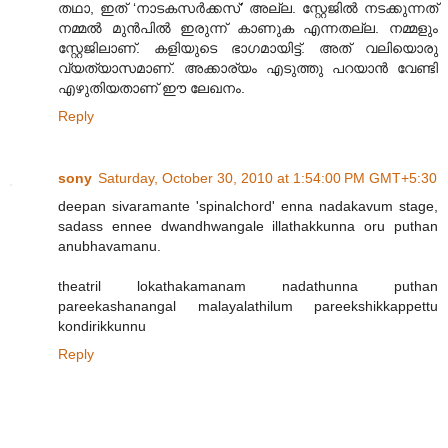
തഥാ, ഇത് ‘നാടകസർക്കസ്’ അല്ല. സ്റ്റേജിൽ നടക്കുന്നത്
നമ്മൽ മുൻപിൽ ഇരുന്ന് കാണുക എന്നതല്ല. നമ്മളും
സ്റ്റേജിലാണ്. കളിയുടെ ഭാഗമായിട്ട്. അത് വലിയൊരു
വ്യത്യാസമാണ്. അക്കാര്യം എടുത്തു പറയാൻ വേണ്ടി
എഴുതിയതാണ് ഈ ലേഖനം.
Reply
sony
Saturday, October 30, 2010 at 1:54:00 PM GMT+5:30
deepan sivaramante 'spinalchord' enna nadakavum stage,
sadass ennee dwandhwangale illathakkunna oru puthan
anubhavamanu.
theatril lokathakamanam nadathunna puthan
pareekashanangal malayalathilum pareekshikkappettu
kondirikkunnu
Reply