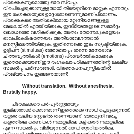
പ്രേക്ഷകനുമൊത്തു ഒരേ സ്വപ്നം
വിരചിച്ചെടുക്കാനുള്ളതായി തിയെറ്ററിനെ മാറ്റുക എന്നതും
ഈ രംഗകലയുടെ ഉദ്ദേശമാണെന്നുമാണ് പ്രമാണം.
പ്രേക്ഷകരെ അതിശക്തമായ മറ്റുനിയമങ്ങളുള്ള
മേഖലയിൽ എത്തിയ്ക്കുക, ഇന്ദ്രിയങ്ങളുടെ സമ്മർദ്ദം
ബോധത്തെ വശീകരിക്കുക, അതും തോന്നലുകളേയും
ഭാവപ്രകർഷത്തേയും അത്യാവേഗത്താൽ
മനസ്സിലെത്തിയ്ക്കുക, ഇതിനൊക്കെ ഇടം സൃഷ്ടിയ്ക്കുക,
ഉദ്ദീപന (stimuluas) ത്തോടൊപ്പം തന്നെ മനോഭാവ-
ചിത്തവൃത്തികൾ (emotions) പ്രാവർത്തികമാക്കുക
ഇതൊക്കെയാണ് ഈ രംഗകലാപരീക്ഷണത്തിന്റെ ലക്ഷ്യ
സങ്കൽ‌പ്പ പരിസരങ്ങൾ. വിജ്ഞാപനപുസ്തികയിൽ
പ്രഖ്യാപനം ഇങ്ങനെയാണ്:
Without translation. Without anesthesia.
Brutally happy.
പ്രേക്ഷകരെ പരിപൂർണ്ണമായും
ഇല്ലാതാക്കിക്കൊണ്ടാണ് ഇതൊക്കെ സാധിച്ചെടുക്കുന്നത്.
വളരെ വലിയ സ്റ്റേജിൽ തന്നെയാണ് ഭരതമുനി വരച്ച
കളത്തിലെ കാണികൾ നമ്മളല്ലെ കളിക്കാർ നമ്മളല്ലെ
എന്ന സങ്കൽ‌പ്പം വിരിയുന്നത്. ഓഡിറ്റോറിയത്തിലെ
സീറ്റുകൾ ഒഴിഞ്ഞുകിടക്കുമ്പോൾ സ്റ്റേജിൽ കൂട്ടം കൂടി