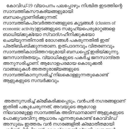
കോവിഡ്-19 വ്യാപനം പലപ്പോഴും നിശ്ചിത ഇടത്തിന്റെ
സാമ്പത്തികസൗകര്യങ്ങളുമായി
ബന്ധപ്പെട്ടാണിരിക്കുന്നത്.
സാമ്പത്തികപ്രവർത്തനങ്ങളുടെ കൂട്ടങ്ങൾ
(clusters of
economic activity)
ഇടങ്ങളുടെ സമൂഹ്യപെരുമാറ്റങ്ങളെ
ബാധിയ്ക്കുക്യോ സ്വാദ്ഗഹീനിക്കുകയോ
ചെയ്യുന്നതിനാൽ രോഗങ്ങൾ പകരുന്നതിൽ ഇത്
പ്രതിബിംബിക്കുന്നതാണ. ഉത്പാദനവും വിതരണവും
സാമ്പത്തികാാടിത്തറയുമായി ബന്ധപ്പെട്ട് ഇരിയ്ക്കുന്നു.
ജനസാന്ദ്രതയും. വ്യാധികളുടെ പകർച്ച ജനസാന്ദ്രത
അനുസരിച്ചാണ്. ആഗോളപരമായ കൊടുക്കൽ
വാങ്ങലുകൾ അതതുരാജ്യങ്ങളുടെ
സാമ്പത്തികാനുസരിച്ച് നിലകൊള്ളുന്നതുകൊണ്ട്
ആളുകളുടെ സമ്പർക്കവും
അതനുസരിച്ച് ക്രമീകരിക്കപ്പെടും. വൻപൻ നഗരങ്ങളാണ്
ഇതിൽ പങ്കുചേരുന്നത്
,
അവയുടെ ആഗോള
നിലവാരമുള്ള സാമ്പത്തിക അടിസ്ഥനമാണ് ആളുകളുടെ
പോക്കുവരവിനു ആധാരം എന്നതുകൊണ്ട് കോവ്വിഡ്
അസുഖം ഇത്തരം വൻ നഗരങ്ങളിൽ ക്രമാതീതമായി