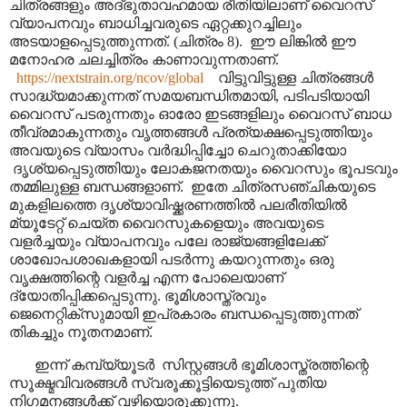
ചിത്രങ്ങളും അദ്ഭുതാവഹമായ രീതിയിലാണ് വൈറസ്
വ്യാപനവും ബാധിച്ചവരുടെ ഏറ്റക്കുറച്ചിലും
അടയാളപ്പെടുത്തുന്നത്. (ചിത്രം 8).
ഈ ലിങ്കിൽ ഈ
മനോഹര ചലച്ചിത്രം കാണാവുന്നതാണ്.
https://nextstrain.org/ncov/global
വിട്ടുവിട്ടുള്ള ചിത്രങ്ങൾ
സാദ്ധ്യമാക്കുന്നത് സമയബന്ധിതമായി
,
പടിപടിയായി
വൈറസ് പടരുന്നതും ഓരോ ഇടങ്ങളിലും വൈറസ് ബാധ
തീവ്രമാകുന്നതും വൃത്തങ്ങൾ പ്രത്യക്ഷപ്പെടുത്തിയും
അവയുടെ വ്യാസം വർദ്ധിപ്പിച്ചോ ചെറുതാക്കിയോ
ദൃശ്യപ്പെടുത്തിയും ലോകജനതയും വൈറസും ഭൂപടവും
തമ്മിലുള്ള ബന്ധങ്ങളാണ്.
ഇതേ ചിത്രസഞ്ചികയുടെ
മുകളിലത്തെ ദൃശ്യാവിഷ്ക്കരണത്തിൽ പലരീതിയിൽ
മ്യൂടേറ്റ് ചെയ്ത വൈറസുകളെയും അവയുടെ
വളർച്ചയും വ്യാപനവും പലേ രാജ്യങ്ങളിലേക്ക്
ശാഖോപശാഖകളായി പടർന്നു കയറുന്നതും ഒരു
വൃക്ഷത്തിന്റെ വളർച്ച എന്ന പോലെയാണ്
ദ്യോതിപ്പിക്കപ്പെടുന്നു. ഭൂമിശാസ്ത്രവും
ജെനെറ്റിക്സുമായി ഇപ്രകാരം ബന്ധപ്പെടുത്തുന്നത്
തികച്ചും നൂതനമാണ്.
ഇന്ന് കമ്പ്യ്യൂടർ
സിസ്റ്റങ്ങൾ ഭൂമിശാസ്ത്രത്തിന്റെ
സൂക്ഷ്മവിവരങ്ങൾ സ്വരൂക്കൂട്ടിയെടുത്ത് പുതിയ
നിഗമനങ്ങൾക്ക് വഴിയൊരുക്കുന്നു.