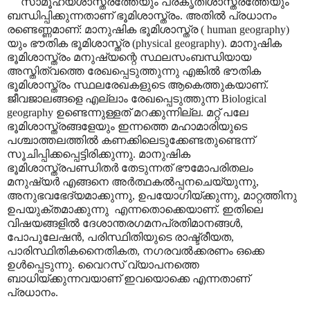
സാമൂഹ്യശാസ്ത്രത്തേയും പ്രകൃതിശാസ്ത്രത്തേയും
ബന്ധിപ്പിക്കുന്നതാണ് ഭൂമിശാസ്ത്രം. അതിൽ പ്രധാനം
രണ്ടെണ്ണമാണ്: മാനുഷിക ഭൂമിശാസ്ത്ര (
human geography)
യും ഭൗതിക ഭൂമിശാസ്ത്ര (
physical geography).
മാനുഷിക
ഭൂമിശാസ്ത്രം മനുഷ്യന്റെ സ്ഥലസംബന്ധിയായ
അസ്തിത്വത്തെ രേഖപ്പെടുത്തുന്നു എങ്കിൽ ഭൗതിക
ഭൂമിശാസ്ത്രം സ്ഥലരേഖകളുടെ ആകെത്തുകയാണ്.
ജീവജാലങ്ങളെ എല്ലാം രേഖപ്പെടുത്തുന്ന
Biological
geography
ഉണ്ടെന്നുള്ളത് മറക്കുന്നില്ല. മറ്റ് പലേ
ഭൂമിശാസ്ത്രങ്ങളേയും ഇന്നത്തെ മഹാമാരിയുടെ
പശ്ചാത്തലത്തിൽ
കണക്കിലെടുക്കേണ്ടതുണ്ടെന്ന്
സൂചിപ്പിക്കപ്പെട്ടിരിക്കുന്നു. മാനുഷിക
ഭൂമിശാസ്ത്രപണ്ഡിതർ തേടുന്നത് ഭൗമോപരിതലം
മനുഷ്യർ എങ്ങനെ അർത്ഥകൽപ്പനചെയ്യുന്നു
,
അനുഭവഭേദ്യമാക്കുന്നു
,
ഉപയോഗിയ്ക്കുന്നു
,
മാറ്റത്തിനു
ഉപയുക്തമാക്കുന്നു
എന്നതൊക്കെയാണ്. ഇതിലെ
വിഷയങ്ങളിൽ ദേശാന്തരഗമനപ്രതിമാനങ്ങൾ
,
പോപുലേഷൻ
,
പരിസ്ഥിതിയുടെ രാഷ്ട്രീയത
,
പാരിസ്ഥിതികനൈതികത
,
നഗരവൽക്കരണം ഒക്കെ
ഉൾപ്പെടുന്നു. വൈറസ് വ്യാപനത്തെ
ബാധിയ്ക്കുന്നവയാണ് ഇവയൊക്കെ എന്നതാണ്
പ്രധാനം.