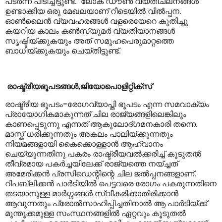
പടർന്ന് പിടിച്ചിട്ടുണ്ട്.
ലോക് ഡൗൺ വ്യതിചലനങ്ങൾ
ഉണ്ടാക്കിയ ഒരു മേഖലയാണ് റീടെയിൽ വിൽപ്പന.
ഓൺലൈൻ വ്യവഹരങ്ങൾ വളരെയേറെ കുതിച്ചു
കയറിയ കാലം
കൺസ്യൂമർ വ്യതിയാനങ്ങൾ
സൃഷ്ടിയ്ക്കുകയും അത് സമൂഹപെരുമാറ്റത്തെ
ബാധിയ്ക്കുകയും ചെയ്തിട്ടുണ്ട്.
രാഷ്ട്രീയഭൂപടങ്ങൾ
,
ജിയോപൊളിറ്റിക്സ്
രാഷ്ട്രീയ ഭൂപടം=രോഗവ്യാപ്തി ഭൂപടം എന്ന സമവാക്യം
പ്രായോഗികമാകുന്നത് ചില രാജ്യങ്ങളിലെങ്കിലും
കാണപ്പെടുന്നു എന്നത് ആകുലോദ്ഗമനകാരി തന്നെ.
മാസ്ക് ധരിക്കുന്നതും അകലം പാലിയ്ക്കുന്നതും
നിയമങ്ങളായി കൈക്കൊള്ളാൻ ആഹ്വാനം
ചെയ്യുന്നതിനു പകരം രാഷ്ട്രീയവൽക്കരിച്ച് കൂടുതൽ
തീവ്രമായ പകർച്ചയിലേക്ക് രാജ്യത്തെ നയ്ച്ചത്
അമേരിക്കൻ പ്രസിഡെന്റിന്റെ
ചില ജൽപ്പനങ്ങളാണ്.
റിപബ്ലിക്കൻ പാർടിയിൽ പെട്ടവരെ രോഗം പകരുന്നതിനെ
തടയാനുള്ള മാർഗ്ഗങ്ങൾ സ്വീകരിക്കാതിരിക്കാൻ
ആവുന്നതും പ്രോൽസാഹിപ്പിച്ചതിനാൽ ആ പാർടിയ്ക്ക്
മുന്തൂക്കമുള്ള സംസ്ഥനങ്ങളിൽ ഏറ്റവും കൂടുതൽ