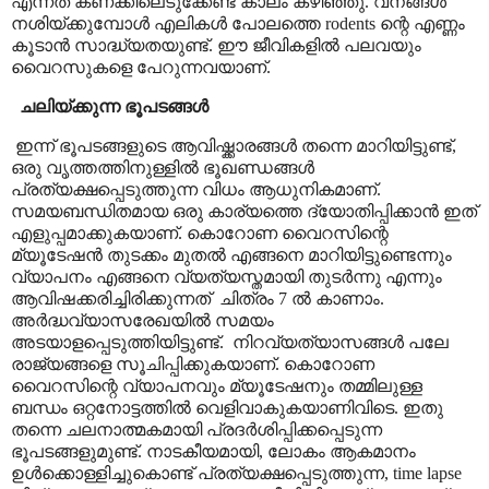
എന്നത് കണക്കിലെടുക്കേണ്ട കാലം കഴിഞ്ഞു. വനങ്ങൾ
നശിയ്ക്കുമ്പോൾ എലികൾ പോലത്തെ
rodents
ന്റെ എണ്ണം
കൂടാൻ സാദ്ധ്യതയുണ്ട്. ഈ ജീവികളിൽ പലവയും
വൈറസുകളെ പേറുന്നവയാണ്.
ചലിയ്ക്കുന്ന ഭൂപടങ്ങൾ
ഇന്ന് ഭൂപടങ്ങളുടെ ആവിഷ്ക്കാരങ്ങൾ തന്നെ മാറിയിട്ടുണ്ട്
,
ഒരു വൃത്തത്തിനുള്ളിൽ ഭൂഖണ്ഡങ്ങൾ
പ്രത്യക്ഷപ്പെടുത്തുന്ന വിധം ആധുനികമാണ്.
സമയബന്ധിതമായ ഒരു കാര്യത്തെ ദ്യോതിപ്പിക്കാൻ ഇത്
എളുപ്പമാക്കുകയാണ്
.
കൊറോണ വൈറസിന്റെ
മ്യൂടേഷൻ തുടക്കം മുതൽ എങ്ങനെ മാറിയിട്ടുണ്ടെന്നും
വ്യാപനം എങ്ങനെ വ്യത്യസ്തമായി തുടർന്നു എന്നും
ആവിഷക്കരിച്ചിരിക്കുന്നത്
ചിത്രം 7 ൽ കാണാം.
അർദ്ധവ്യാസരേഖയിൽ സമയം
അടയാളപ്പെടുത്തിയിട്ടുണ്ട്.
നിറവ്യത്യാസങ്ങൾ പലേ
രാജ്യങ്ങളെ സൂചിപ്പിക്കുകയാണ്. കൊറോണ
വൈറസിന്റെ വ്യാപനവും മ്യൂടേഷനും തമ്മിലുള്ള
ബന്ധം ഒറ്റനോട്ടത്തിൽ വെളിവാകുകയാണിവിടെ. ഇതു
തന്നെ ചലനാത്മകമായി പ്രദർശിപ്പിക്കപ്പെടുന്ന
ഭൂപടങ്ങളുമുണ്ട്. നാടകീയമായി
,
ലോകം ആകമാനം
ഉൾക്കൊള്ളിച്ചുകൊണ്ട് പ്രത്യക്ഷപ്പെടുത്തുന്ന
,
time lapse