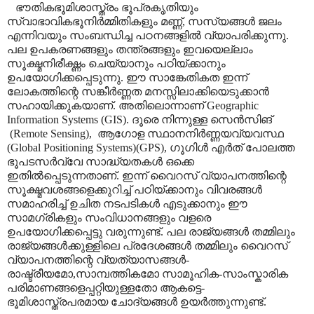
ഭൗതികഭൂമിശാസ്ത്രം ഭൂപ്രകൃതിയും
സ്വാഭാവികഭൂനിർമ്മിതികളും മണ്ണ്
,
സസ്യങ്ങൾ ജലം
എന്നിവയും സംബന്ധിച്ച പഠനങ്ങളിൽ വ്യാപരിക്കുന്നു.
പല ഉപകരണങ്ങളും തന്ത്രങ്ങളും ഇവയെല്ലാം
സൂക്ഷ്മനിരീക്ഷ്ണം ചെയ്യാനും പഠിയ്ക്കാനും
ഉപയോഗിക്കപ്പെടുന്നു. ഈ സാങ്കേതികത ഇന്ന്
ലോകത്തിന്റെ സങ്കീർണ്ണത മനസ്സിലാക്കിയെടുക്കാൻ
സഹായിക്കുകയാണ്.
അതിലൊന്നാണ്
Geographic
Information Systems (GIS).
ദൂരെ നിന്നുള്ള സെൻസിങ്
(Remote Sensing),
ആഗോള സ്ഥാനനിർണ്ണയവ്യവസ്ഥ
(
Global Positioning Systems)(GPS),
ഗൂഗിൾ എർത് പോലത്ത
ഭൂപടസർവ്വേ സാദ്ധ്യതകൾ ഒക്കെ
ഇതിൽപ്പെടുന്നതാണ്. ഇന്ന് വൈറസ് വ്യാപനത്തിന്റെ
സൂക്ഷ്മവശങ്ങളെക്കുറിച്ച് പഠിയ്ക്കാനും വിവരങ്ങൾ
സമാഹരിച്ച് ഉചിത നടപടികൾ എടുക്കാനും ഈ
സാമഗ്രികളും സംവിധാനങ്ങളും വളരെ
ഉപയോഗിക്കപ്പെട്ടു വരുന്നുണ്ട്.
പല രാജ്യങ്ങൾ തമ്മിലും
രാജ്യങ്ങൾക്കുള്ളിലെ പ്രദേശങ്ങൾ തമ്മിലും വൈറസ്
വ്യാപനത്തിന്റെ വ്യത്യാസങ്ങൾ-
രാഷ്ട്രീയമോ
,
സാമ്പത്തികമോ സാമൂഹിക-സാംസ്കാരിക
പരിമാണങ്ങളെപ്പറ്റിയുള്ളതോ ആകട്ടെ-
ഭൂമിശാസ്ത്രപരമായ ചോദ്യങ്ങൾ ഉയർത്തുന്നുണ്ട്.