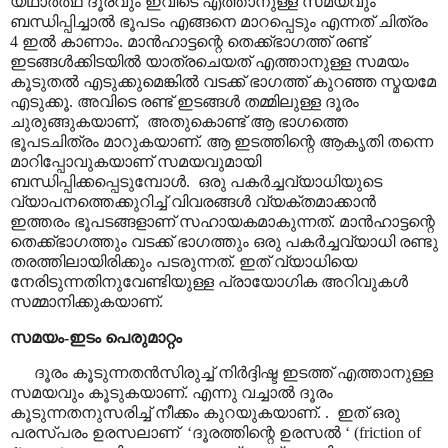
യഥാർത്ഥ ദൂരവും ഇവിടെ എത്താനുള്ള സമയവും
ബന്ധിപ്പിച്ചാൽ ഭൂപടം എങ്ങനെ മാറപ്പെടും എന്നത് ചിത്രം
4 ഇൽ കാണാം. മാൻഹാട്ടന്റെ തെക്ക്ഭാഗത്ത് രണ്ട്
ഇടങ്ങൾക്കിടയിൽ യാത്രചെയത് എത്താനുള്ള സമയം
കൂടുതൽ എടുക്കുമെങ്കിൽ വടക്ക് ഭാഗത്ത് കുറഞ്ഞ സ്മയമേ
എടുക്കൂ. അവിടെ രണ്ട് ഇടങ്ങൾ തമ്മിലുള്ള ദൂരം
ചുരുങ്ങുകയാണ്
,
അതുകൊണ്ട് ആ ഭാഗത്തെ
ഭൂപടചിത്രം മാറുകയാണ്. ആ ഇടത്തിന്റെ ആകൃതി തന്നെ
മാറിപ്പോവുകയാണ് സമയവുമായി
ബന്ധിപ്പിക്കപ്പെടുമ്പോൾ.
ഒരു പകർച്ചവ്യാധിയുടെ
വ്യാപനത്തെക്കുറിച്ച് വിവരങ്ങൾ വ്യക്തമാക്കാൻ
ഇത്തരം ഭൂപടങ്ങളാണ് സഹായകമാകുന്നത്. മാൻഹാട്ടന്റെ
തെക്ക്ഭാഗത്തും വടക്ക് ഭാഗത്തും ഒരു പകർച്ചവ്യാധി രണ്ടു
തരത്തിലായിരിക്കും പടരുന്നത്. ഇത് വ്യാധിയെ
നേരിടുന്നതിനുവേണ്ടിയുള്ള പ്രായോഗിക അറിവുകൾ
സമ്മാനിക്കുകയാണ്.
സമയം-ഇടം പെരുമാറ്റം
ദൂരം കൂടുന്നതൻസിരുച്ച് നിർദ്ദിഷ്ട ഇടത്ത് എത്താനുള്ള
സമയവും കൂടുകയാണ്. എന്നു വച്ചാൽ ദൂരം
കൂടുന്നതനുസരിച്ച് നീക്കം കുറയുകയാണ്. .
ഇത് ഒരു
പരസ്പരം ഉരസലാണ്
‘
ദൂരത്തിന്റെ ഉരസൽ
‘ (friction of