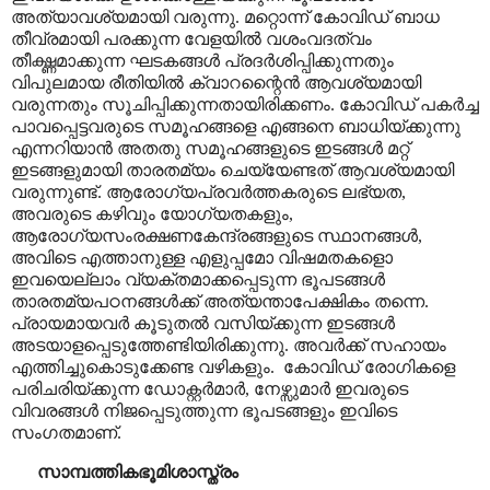
അത്യാവശ്യമായി വരുന്നു. മറ്റൊന്ന് കോവിഡ് ബാധ
തീവ്രമായി പരക്കുന്ന വേളയിൽ വശംവദത്വം
തീക്ഷ്ണമാക്കുന്ന ഘടകങ്ങൾ പ്രദർശിപ്പിക്കുന്നതും
വിപുലമായ രീതിയിൽ ക്വാറന്റൈൻ ആവശ്യമായി
വരുന്നതും സൂചിപ്പിക്കുന്നതായിരിക്കണം. കോവിഡ് പകർച്ച
പാവപ്പെട്ടവരുടെ സമൂഹങ്ങളെ എങ്ങനെ ബാധിയ്ക്കുന്നു
എന്നറിയാൻ അതതു സമൂഹങ്ങളുടെ ഇടങ്ങൾ മറ്റ്
ഇടങ്ങളുമായി താരതമ്യം ചെയ്യേണ്ടത് ആവശ്യമായി
വരുന്നുണ്ട്. ആരോഗ്യപ്രവർത്തകരുടെ ലഭ്യത
,
അവരുടെ കഴിവും യോഗ്യതകളും
,
ആരോഗ്യസംരക്ഷണകേന്ദ്രങ്ങളുടെ സ്ഥാനങ്ങൾ
,
അവിടെ എത്താനുള്ള എളുപ്പമോ വിഷമതകളൊ
ഇവയെല്ലാം വ്യക്തമാക്കപ്പെടുന്ന ഭൂപടങ്ങൾ
താരതമ്യപഠനങ്ങൾക്ക് അത്യന്താപേക്ഷികം തന്നെ.
പ്രായമായവർ കൂടുതൽ വസിയ്ക്കുന്ന ഇടങ്ങൾ
അടയാളപ്പെടുത്തേണ്ടിയിരിക്കുന്നു. അവർക്ക് സഹായം
എത്തിച്ചുകൊടുക്കേണ്ട വഴികളും.
കോവിഡ് രോഗികളെ
പരിചരിയ്ക്കുന്ന ഡോക്റ്റർമാർ
,
നേഴ്സുമാർ ഇവരുടെ
വിവരങ്ങൾ നിജപ്പെടുത്തുന്ന ഭൂപടങ്ങളും ഇവിടെ
സംഗതമാണ്.
സാമ്പത്തികഭൂമിശാസ്ത്രം