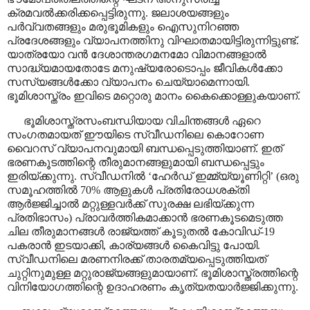
ക്രമവൽക്കരിക്കപ്പെട്ടിരുന്നു. ജലാശയങ്ങളും
പർവ്വതങ്ങളും മരുഭൂമികളും ഐസുനിറഞ്ഞ
പ്രദേശങ്ങളും വ്യാപനത്തിനു വിഘാതമായിട്ടിരുന്നിട്ടുണ്ട്.
യാത്രയോ വൻ ദേശാന്തരഗമനമോ വിമാനങ്ങളാൽ
സാദ്ധ്യമായതോടേ മനുഷ്യരോടൊപ്പം ജീവികൾക്കോ
സസ്യങ്ങൾക്കോ വ്യാപനം ചെയ്യാമെന്നായി.
ഭൂമിശാസ്ത്രം ഇവിടെ മറ്റൊരു മാനം കൈക്കൊള്ളുകയാണ്.
ഭൂമിശാസ്ത്രസംബന്ധിയായ വിചിന്തങ്ങൾ ഏറെ
സംഗതമായത് ഈയിടെ സ്വീഡനിലെ കൊറോണ
വൈറസ് വ്യാപനവുമായി ബന്ധപ്പെടുത്തിയാണ്. ഇത്
ഭരണകൂടത്തിന്റെ തീരുമാനങ്ങളുമായി ബന്ധപ്പെട്ടും
ഇരിയ്ക്കുന്നു. സ്വീഡനിൽ
‘
ഹേർഡ് ഇമ്മ്യ്യൂണിറ്റി
’ (
ഒരു
സമൂഹത്തിൽ 70% ആളുകൾ പ്രതിരോധശക്തി
ആർജ്ജിച്ചാൽ മറ്റുള്ളവർക്ക് സുരക്ഷ ലഭിയ്ക്കുന്ന
പ്രതിഭാസം) പ്രാവർത്തികമാക്കാൻ ഭരണകൂടമെടുത്ത
ചില തീരുമാനങ്ങൾ രാജ്യത്ത് കൂടുതൽ കോവിഡ്-19
പകരാൻ ഇടയാക്കി
,
കാര്യങ്ങൾ കൈവിട്ടു പോയി.
സ്വീഡനിലെ മരണനിരക്ക് താരതമ്യപ്പെടുത്തിയത്
ചുറ്റിനുമുള്ള മറ്റുരാജ്യങ്ങളുമായാണ്. ഭൂമിശാസ്ത്രത്തിന്റെ
വിനിയോഗത്തിന്റെ ഉദാഹരണം കൃത്യതയാർജ്ജിക്കുന്നു.