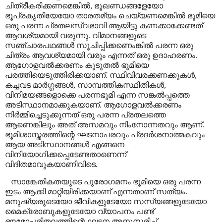
ചിത്രീകരിക്കണമെങ്കിൽ
,
ഭൂഖണ്ഡങ്ങളേയോ
ഭൂപ്രകൃതിയേയോ താരതമ്യം ചെയ്യണമെങ്കിൽ ഭൂമിയെ
ഒരു പരന്ന പ്രതലസ്വഭാവി ആയിട്ടു കണക്കാക്കേണ്ടത്
ആവശ്യമായി വരുന്നു. വിമാനങ്ങളുടെ
സഞ്ചാരപഥങ്ങൾ സൂചിപ്പിക്കണെംങ്കിൽ പരന്ന ഒരു
ചിത്രം ആവശ്യമായി വരും എന്നത് ഒരു ഉദാഹരണം.
ആഗോളവൽക്കരണം കൂടുതൽ ഭൂമിയെ
പരത്തിയെടുത്തിരിക്കയാണ്
.
സ്ഥിവിവരക്കണക്കുകൾ
,
കച്ചവട മാർഗ്ഗങ്ങൾ
,
സാമ്പത്തികസ്ഥിതികൾ
,
വിനിമയങ്ങളൊക്കെ പരന്നഭൂമി എന്ന സങ്കൽപ്പത്തെ
അടിസ്ഥാനമാക്കുകയാണ്. ആഗോളവൽക്കരണം
നിർമ്മിച്ചെടുക്കുന്നത് ഒരു പരന്ന പ്രതലത്തെ
ആണെങ്കിലും അത് അസമവും
നിംനോന്നതവും ആണ്
.
ഭൂമിശാസ്തരത്തിന്റെ ഘടനാപരവും പ്രദർശനാത്മകവും
ആയ അടിസ്ഥാനങ്ങൾ എങ്ങനെ
വിനിയോഗിക്കപ്പെടേണ്ടതാണെന്ന്
വിദിതമാവുകയാണിവിടെ.
സാങ്കേതികതയുടെ പുരോഗമനം ഭൂമിയെ ഒരു പരന്ന
ഇടം ആക്കി മാറ്റിയിരിക്കയാണ് എന്നതാണ് സത്യം.
മനുഷ്യരുടെയോ ജീവികളുടേയോ സസ്യങ്ങളുടേയോ
മൈക്രോബുകളുടേയോ വ്യാപനം പണ്ട്
ഭൗമോപരിതലത്തിന്റെ ഘടന അനുസരിച്ച്