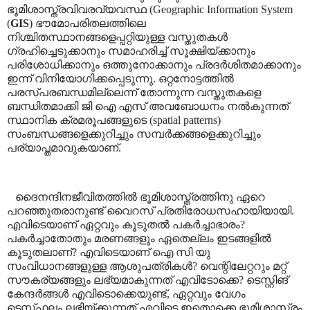
ഭൂമിശാസ്ത്രവിവരവ്യവസ്ഥ
(Geographic Information System
(
GIS
)
ഭൗമോപരിതലത്തിലെ
നിശ്ചിതസ്ഥാനങ്ങളെപ്പറ്റിയുള്ള വസ്തുതകൾ
ഗ്രഹിച്ചെടുക്കാനും സമാഹരിച്ച് സൂക്ഷിയ്ക്കാനും
പരിശോധിക്കാനും ഒത്തുനോക്കാനും പ്രദർശിതമാക്കാനും
ഇന്ന് വിനിയോഗിക്കപ്പെടുന്നു. ഒറ്റനോട്ടത്തിൽ
പരസ്പരബന്ധമില്ലെന്ന് തോന്നുന്ന വസ്തുതകളെ
ബന്ധിതമാക്കി
ജി ഐ എസ് അവബോധനം നൽകുന്നത്
സ്ഥാനിക
ക്രമരൂപങ്ങളുടെ
(spatial patterns)
സംബന്ധങ്ങളെക്കുറിച്ചും സമ്പർക്കങ്ങളെക്കുറിച്ചും
പര്യാപ്തമാവുകയാണ്.
ദൈനന്ദിനജീവിതത്തിൽ ഭൂമിശാസ്ത്രത്തിനു ഏറെ
പറഞ്ഞുതരാനുണ്ട് വൈറസ് പ്രതിരോധസഹായിയായി.
എവിടെയാണ് ഏറ്റവും കൂടുതൽ പകർച്ചാഭാരം
?
പകർച്ചാതോതും മരണങ്ങളും ഏതെല്ലം ഇടങ്ങളിൽ
കൂടുതലാണ്
?
എവിടെയാണ് ഐ സി യു
സംവിധാനങ്ങളുള്ള ആശുപത്രികൾ
?
വെന്റിലേറ്ററും മറ്റ്
സൗകര്യങ്ങളും ലഭ്യമാകുന്നത് എവിടോക്കെ
?
ടെസ്റ്റിങ്
കേന്ദർങ്ങൾ എവിടൊക്കെയുണ്ട്
,
ഏറ്റവും വേഗം
ടെസ്റ്റ്ഫലം ലഭിയ്ക്കുന്നത് എവിടെ ഇതൊക്കെ ഭൂമിശാസ്ത്രം