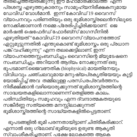
തിരിച്ചെത്തിയിരിക്കുന്നു ഈ മഹാമാരിക്കാലത്ത്
’
എന്ന്
പ്രശസ്ത എഴുത്തുകാരനും സാമൂഹ്യനിരീക്ഷകനുമായ
ഡേവിഡ് വോൾമാൻ. ഇന്ന് കോവിഡ് 19 വൈറസ്
വ്യാപനവും പരിണതിയും ഒരു ഭൂമിശാസ്ത്രലെൻസിലൂടെ
നോക്കിക്കാണാൻ നമ്മെ പ്രേരിപ്പിച്ചിരിക്കയാണ്. ജെ
മാർഷൽ ഷെഫേർഡ് ഫോർബ്സ് മാഗസീനിൽ
എഴുതിയത്
“
കോവിഡ്-19 വൈറസ് വ്യാപനത്തോട്
ഏറ്റുമുട്ടുന്നതിൽ എന്തുകൊണ്ട് ഭൂമിശാസ്തം ഒരു പ്രധാന
പങ്ക് വഹിക്കുന്നു
”
എന്ന തലക്കെട്ടിലാണ്. ഇന്ന്
വ്യാപനത്തെസ്സംബന്ധിച്ചും വൈറസിന്റെ മ്യൂടേഷനെ
സംബന്ധിച്ചും അറിയാൻ ആദ്യം നോക്കുന്നത് ഒരു
ഭൂപടമാണ്.ജൈവഭൗതിക (
biophysical)
മായതിനേയും
വിവിധവും ചഞ്ചലവുമായ മനുഷ്യപ്രകൃതിയേയും കൂട്ടി
യോജിപ്പിച്ച് അവ തമ്മിലുള്ള
പരസ്പരപ്രവർത്തനം
നിരീക്ഷിക്കാൻ വഴിയൊരുക്കുന്നത് ഭൂമിശാസ്ത്രത്തിന്റെ
സാദ്ധയതകളിലൊന്നാണെന്ന് തെളിഞ്ഞ കാലം.
പരിസ്ഥിതിയും സമൂഹവും എന്ന ദ്വന്ദാത്മകതയുടെ
സങ്കീർണ്ണ സത്യത്തെ മനസ്സിലാക്കുന്നത്
ഭൂമിശാസ്ത്രത്തിന്റെ സാദ്ധ്യതകളിൽപ്പെട്ടതാണ്.
ഭൂപടങ്ങളിൽ ഭൂമി പരന്നതായിട്ടാണ് ചിത്രീകരിക്കാറ്.
എന്നാൽ ഒരു ഗ്ലോബ് ഭൂമിയുടെ ഉരുണ്ട ആകൃതി
സ്വാംശീകരിച്ചതാണ്. പക്ഷേ ലോകത്തെ ആകെ