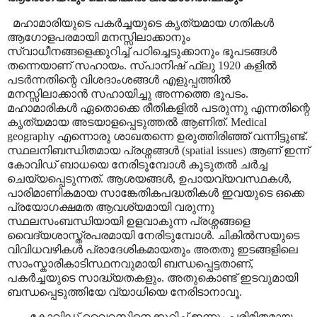
മഹാമാരിയുടെ പകർച്ചയുടെ കൃത്യമായ ഗതികൾ
ആഗോളപരമായി മനസ്സിലാക്കാനും
സ്വാധീനങ്ങളെക്കുറിച്ച് പഠിച്ചെടുക്കാനും ഭൂപടങ്ങൾ
തന്നെയാണ് സഹായം. സ്പാനിഷ് ഫ്ലു 1920 കളിൽ
പടർന്നതിന്റെ വിശദാംശങ്ങൾ എളുപ്പത്തിൽ
മനസ്സിലാക്കാൻ സഹായിച്ചു അന്നത്തെ ഭൂപടം.
മഹാമാരികൾ ഏതൊക്കെ രീതികളിൽ പടരുന്നു എന്നതിന്റെ
കൃത്യമായ അടയാളപ്പെടുത്തൽ ആണിത്.
Medical
geography
എന്നൊരു ശാഖതന്നെ ഉരുത്തിരിഞ്ഞ് വന്നിട്ടുണ്ട്.
സ്ഥലനിബന്ധിതമായ പ്രശ്നങ്ങൾ
(spatial issues)
ആണ് ഇന്ന്
കോവിഡ് ബാധയെ നേരിടൂമ്പോൾ കൂടുതൽ ചർച്ച
ചെയ്യപ്പെടുന്നത്. ആശയങ്ങൾ
,
ഉപായവ്യവസ്ഥകൾ
,
പാരിമാണികമായ സാങ്കേതികപദ്ധതികൾ ഇവയുടെ ഒക്കെ
പ്രയോഗക്ഷമത ആവശ്യമായി വരുന്നു
സ്ഥലസംബന്ധിയായി ഉളവാകുന്ന പ്രശ്നങ്ങളെ
വൈദ്യശാസ്ത്രപരമായി നേരിടുമ്പോൾ. ചികിൽസയുടെ
വിവിധവഴികൾ പ്രാദേശികമായതും അതതു ഇടങ്ങളിലെ
സാംസ്കാരികാടിസ്ഥനവുമായി ബന്ധപ്പെട്ടതാണ്
,
പകർച്ചയുടെ സാദ്ധ്യതകളും. അതുകൊണ്ട് ഇടവുമായി
ബന്ധപ്പെടുത്തിയേ വ്യാധിയെ നേരിടാനാവൂ.
കോവിഡ് വൈറസിനെക്കുറിച്ച് ഇന്നും പരിമിതമായ