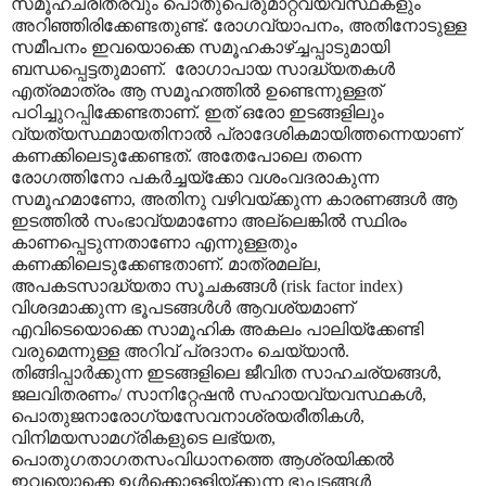
സമൂഹചരിത്രവും പൊതുപെരുമാറ്റവ്യവസ്ഥകളും
അറിഞ്ഞിരിക്കേണ്ടതുണ്ട്. രോഗവ്യാപനം
,
അതിനോടുള്ള
സമീപനം ഇവയൊക്കെ സമൂഹകാഴ്ച്ചപ്പാടുമായി
ബന്ധപ്പെട്ടതുമാണ്.
രോഗാപായ സാദ്ധ്യതകൾ
എത്രമാത്രം ആ സമൂഹത്തിൽ ഉണ്ടെന്നുള്ളത്
പഠിച്ചുറപ്പിക്കേണ്ടതാണ്. ഇത് ഒരോ ഇടങ്ങളിലും
വ്യത്യസ്ഥമായതിനാൽ പ്രാദേശികമായിത്തന്നെയാണ്
കണക്കിലെടുക്കേണ്ടത്. അതേപോലെ തന്നെ
രോഗത്തിനോ പകർച്ചയ്ക്കോ വശംവദരാകുന്ന
സമൂഹമാണോ
,
അതിനു വഴിവയ്ക്കുന്ന കാരണങ്ങൾ ആ
ഇടത്തിൽ സംഭാവ്യമാണോ അല്ലെങ്കിൽ സ്ഥിരം
കാണപ്പെടുന്നതാണോ എന്നുള്ളതും
കണക്കിലെടുക്കേണ്ടതാണ്. മാത്രമല്ല
,
അപകടസാദ്ധ്യതാ സൂചകങ്ങൾ (
risk factor index)
വിശദമാക്കുന്ന ഭൂപടങ്ങൾൾ ആവശ്യമാണ്
എവിടെയൊക്കെ
സാമൂഹിക അകലം പാലിയ്ക്കേണ്ടി
വരുമെന്നുള്ള അറിവ് പ്രദാനം ചെയ്യാൻ.
തിങ്ങിപ്പാർക്കുന്ന ഇടങ്ങളിലെ ജീവിത സാഹചര്യങ്ങൾ
,
ജലവിതരണം/ സാനിറ്റേഷൻ സഹായവ്യവസ്ഥകൾ
,
പൊതുജനാരോഗ്യസേവനാശ്രയരീതികൾ
,
വിനിമയസാമഗ്രികളുടെ ലഭ്യത
,
പൊതുഗതാഗതസംവിധാനത്തെ ആശ്രയിക്കൽ
ഇവയൊക്കെ ഉൾക്കൊള്ളിയ്ക്കുന്ന ഭൂപടങ്ങൾ