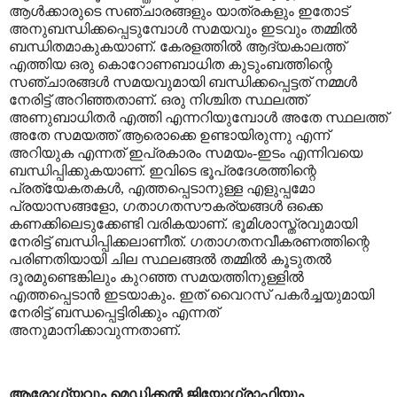
ആൾക്കാരുടെ സഞ്ചാരങ്ങളും യാത്രകളും ഇതോട്
അനുബന്ധിക്കപ്പെടുമ്പോൾ സമയവും ഇടവും തമ്മിൽ
ബന്ധിതമാകുകയാണ്. കേരളത്തിൽ ആദ്യകാലത്ത്
എത്തിയ ഒരു കൊറോണബാധിത കുടുംബത്തിന്റെ
സഞ്ചാരങ്ങൾ സമയവുമായി ബന്ധിക്കപ്പെട്ടത് നമ്മൾ
നേരിട്ട് അറിഞ്ഞതാണ്
.
ഒരു നിശ്ചിത സ്ഥലത്ത്
അണുബാധിതർ എത്തി എന്നറിയുമ്പോൾ അതേ സ്ഥലത്ത്
അതേ സമയത്ത് ആരൊക്കെ ഉണ്ടായിരുന്നു എന്ന്
അറിയുക എന്നത് ഇപ്രകാരം സമയം-ഇടം എന്നിവയെ
ബന്ധിപ്പിക്കുകയാണ്. ഇവിടെ ഭൂപ്രദേശത്തിന്റെ
പ്രത്യേകതകൾ
,
എത്തപ്പെടാനുള്ള എളുപ്പമോ
പ്രയാസങ്ങളോ
,
ഗതാഗതസൗകര്യങ്ങൾ ഒക്കെ
കണക്കിലെടുക്കേണ്ടി വരികയാണ്. ഭൂമിശാസ്ത്രവുമായി
നേരിട്ട് ബന്ധിപ്പിക്കലാണീത്. ഗതാഗതനവീകരണത്തിന്റെ
പരിണതിയായി ചില സ്ഥലങ്ങൽ തമ്മിൽ കൂടുതൽ
ദൂരമുണ്ടെങ്കിലും കുറഞ്ഞ സമയത്തിനുള്ളിൽ
എത്തപ്പെടാൻ ഇടയാകും. ഇത് വൈറസ് പകർച്ചയുമായി
നേരിട്ട് ബന്ധപ്പെട്ടിരിക്കും എന്നത്
അനുമാനിക്കാവുന്നതാണ്.
ആരോഗ്യവും മെഡിക്കൽ ജിയോഗ്രാഫിയും