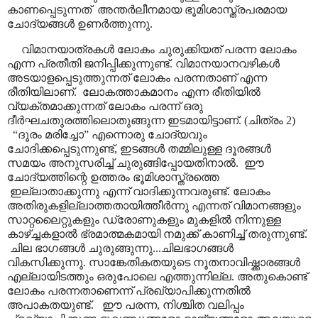
കാണപ്പെടുന്നത്
അന്തർലീനമായ ഭൂമിശാസ്ത്രപരമായ
ചോദ്യങ്ങൾ ഉണർത്തുന്നു.
വിമാനയാത്രകൾ ലോകം ചുരുക്കിയത് പരന്ന ലോകം
എന്ന പ്രതീതി ജനിപ്പിക്കുന്നുണ്ട്. വിമാനയാനവഴികൾ
അടയാളപ്പെടുത്തുന്നത് ലോകം പരന്നതാണ് എന്ന
രീതിയിലാണ്.
ലോകത്താകമാനം എന്ന രീതിയിൽ
വ്യക്തമാക്കുന്നത് ലോകം പരന്ന് ഒരു
ദീർഘചതുരത്തിലൊതുങ്ങുന്ന ഇടമായിട്ടാണ്. (ചിത്രം 2)
“
ദൂരം മരിച്ചോ
”
എന്നൊരു ചോദ്യവും
ചോദിക്കപ്പെടുന്നുണ്ട്
,
ഇടങ്ങൾ തമ്മിലുള്ള ദൂരങ്ങൾ
സമയം അനുസരിച്ച് ചുരുങ്ങിപ്പോയതിനാൽ.
ഈ
ചോദ്യത്തിന്റെ ഉത്തരം ഭൂമിശാസ്ത്രത്തെ
ഇല്ലാതാക്കുന്നു എന്ന് വാദിക്കുന്നവരുണ്ട്. ലോകം
അതിരുകളില്ലാത്തതായിത്തീർന്നു എന്നത് വിമാനങ്ങളും
സാറ്റലൈറ്റുകളും ഡ്രോണുകളും മുകളിൽ നിന്നുള്ള
കാഴ്ച്ചകളാൽ ഭ്രമാത്മകമായി നമുക്ക് കാണിച്ച് തരുന്നുണ്ട്.
ചില ഭാഗങ്ങൾ ചുരുങ്ങുന്നു...ചിലഭാഗങ്ങൾ
വികസിക്കുന്നു. സാങ്കേതികതയുടെ നൂതനാവിഷ്ക്കാരങ്ങൾ
എല്ലായിടത്തും ഒരുപോലെ എത്തുന്നില്ല. അതുകൊണ്ട്
ലോകം പരന്നതാണെന്ന് പ്രഖ്യാപിക്കുന്നതിൽ
അപാകതയുണ്ട്.
ഈ പരന്ന
,
നിശ്ചിത വലിപ്പം