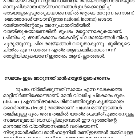
പ്രഖ്യാപിക്കുന്ന ഭൂഖണ്ഡങ്ങളോ രാജ്യങ്ങളോ അവയുടെ
മാനുഷികമായ അടിസ്ഥാനങ്ങൾ ഉൾക്കൊള്ളിച്ച്
അടയാളപ്പെടുത്തുകയാണെങ്കിൽ ആകെ മാറുന്ന ഒന്നാണ്.
മൊത്തദേശീയവരവ് (
gross national income)
ഓരോ
രാജ്യത്തിന്റേതും അനുപാതരീതിയിൽ
വരയ്ക്കുകയാണെങ്കിൽ
ഭൂപടം
മറ്റൊന്നാകുകയാണ്.
(
ചിത്രം 3). ഭൗതികമാനം കൈവിട്ട് ചിലരാജ്യങ്ങൾ തീഎ
ചുരുങ്ങുന്നു
,
ചില രാജ്യങ്ങൾ വലുതാകുന്നു.
ഭൂമിയുടെ
ചിത്രം എന്ന ധാരണ എത്ര ആപേക്ഷികമാണെന്ന്
തെളിയിക്കുകയാണ് ഇത്തരം ആവിഷ്ക്കാരങ്ങൾ.
സമയം-ഇടം മാറുന്നത് :മൻഹാട്ടൻ ഉദാഹരണം
ഭൂപടം നിർമ്മിക്കുന്നത് സമയം എന്ന ഘടകത്തെ
മാറ്റിനിർത്തിക്കൊണ്ടാണ്. മേൽ വിവരിച്ച പ്രകാരം ദൂരം
(distance)
എന്നത് ഭൗമോപരിതലത്തിലുള്ള കൃത്യമായ
ദൈർഘ്യം (
length
) മാത്രമാണ്. പക്ഷേ രണ്ട് ഇടങ്ങൾ
തമ്മിലുള്ള ദൂരം അവ തമ്മിൽ യാത്ര ചെയ്ത് എത്താനുള്ള
സമയവുമായി ബന്ധിപ്പിക്കുമ്പോൾ ഈ ദൂരത്തിന്റെ
മാനത്തിൽ വ്യത്യാസങ്ങൾ വരികയാണ്.
ന്യൂയോർക്കിലെ മാൻഹാട്ടനിൽ രണ്ട് ഇടങ്ങൾ തമ്മിലുള്ള