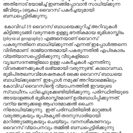
അതിനോട് യോജിച്ച് ഇണങ്ങിപ്പോവാൻ സാധിയ്ക്കുന്ന
ജീവിയും (ഒട്ടകം) വൈറസ് പകർച്ചയുമായി
ബന്ധപ്പെട്ടിരിക്കുന്നു.
കോവിഡ്-19 വൈറസ് ബാധയെക്കുറിച്ച് അറിവുകൾ
കിട്ടിത്തുടങ്ങി വരുന്നതേ ഉള്ളൂ.ഭൗതികമായ ഭൂമിശാസ്ത്രം
(
physical geography)
എങ്ങനെയാണ് വൈറസ്
പകരുന്നതിനെ ബാധിയ്ക്കുന്നത് എന്നത് ഇപ്പോൾത്തന്നെ
വിദിതമാണ്. രാജ്യാന്തരമായി പകരുന്നതിൽ എപ്രകാരം
വ്യത്യാസപ്പെട്ടിരിക്കുന്നു വീടുകളിലോ
വൃദ്ധസദനങ്ങളിലോ ഉള്ള പകർച്ചകൾ എന്നതിനു
വിവരക്കണക്കുകൾ ലഭ്യമായി വരുന്നുണ്ട്. കാലാവസ്ഥ
,
ഭൂമിപ്രതലസവിശേഷതകൾ ഒക്കെ വൈറസ് ബാധയെ
ബാധിയ്ക്കുമെന്ന്
ഇപ്പോൾ നമുക്ക് അറിയാമെങ്കിലും
കോവിഡ് വൈറസിന്റെ വ്യാപനത്തിൽ ഇവയുടെ
സ്വാധീനം പഠിച്ചെടുക്കേണ്ടിയിരിക്കുന്നു. പരിസ്ഥിതിയുടെ
അടയാളങ്ങൾ ഭൂമിശാസ്ത്രമാണ് ഉദ്ബോധിപ്പിക്കുന്നത്.
വന്യ ജന്തുക്കളെ ആഹാരമാക്കൽ ചൈന
നിരോധിയ്ക്കുന്നു.
ഇത് പരിസ്ഥിതിയിൽ മാറ്റങ്ങൾ
വരുത്തുകയും ഭൂപ്രകൃതി തദനുസാരിയായി
മാറിത്തുടങ്ങുകയും ചെയ്യും. വനനശീകരണവും
വൈറസ് വ്യാപനവും തമ്മിൽ ബന്ധപ്പെട്ടിരിക്കുന്നു