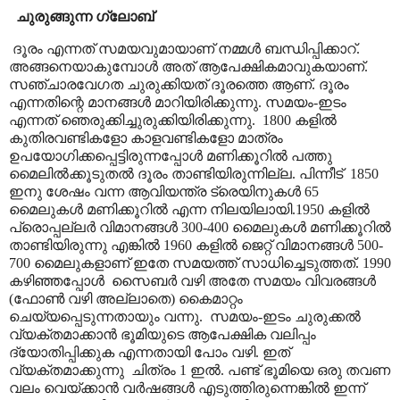
ചുരുങ്ങുന്ന ഗ്ലോബ്
ദൂരം എന്നത് സമയവുമായാണ് നമ്മൾ ബന്ധിപ്പിക്കാറ്
.
അങ്ങനെയാകുമ്പോൾ അത് ആപേക്ഷികമാവുകയാണ്.
സഞ്ചാരവേഗത ചുരുക്കിയത് ദൂരത്തെ ആണ്. ദൂരം
എന്നതിന്റെ മാനങ്ങൾ മാറിയിരിക്കുന്നു.
സമയം-ഇടം
എന്നത് ഞെരുക്കിച്ചുരുക്കിയിരിക്കുന്നു.
1
800
കളിൽ
കുതിരവണ്ടികളോ കാളവണ്ടികളോ മാത്രം
ഉപയോഗിക്കപ്പെട്ടിരുന്നപ്പോൾ മണിക്കൂറിൽ പത്തു
മൈലിൽക്കൂടുതൽ ദൂരം താണ്ടിയിരുന്നില്ല. പിന്നീട്
1850
ഇനു ശേഷം വന്ന ആവിയന്ത്ര ട്രെയിനുകൾ 65
മൈലുകൾ മണിക്കൂറിൽ എന്ന നിലയിലായി.1950 കളിൽ
പ്രൊപ്പല്ലർ വിമാനങ്ങൾ 300-400 മൈലുകൾ മണിക്കൂറിൽ
താണ്ടിയിരുന്നു എങ്കിൽ 1960 കളിൽ ജെറ്റ് വിമാനങ്ങൾ 500-
700 മൈലുകളാണ് ഇതേ സമയത്ത് സാധിച്ചെടുത്തത്. 1990
കഴിഞ്ഞപ്പോൾ
സൈബർ വഴി അതേ സമയം വിവരങ്ങൾ
(ഫോൺ വഴി അല്ലാതെ) കൈമാറ്റം
ചെയ്യപ്പെടുന്നതായും വന്നു.
സമയം-ഇടം ചുരുക്കൽ
വ്യക്തമാക്കാൻ ഭൂമിയുടെ ആപേക്ഷിക വലിപ്പം
ദ്യോതിപ്പിക്കുക എന്നതായി പോം വഴി
.
ഇത്
വ്യക്തമാക്കുന്നു
ചിത്രം 1 ഇൽ. പണ്ട് ഭൂമിയെ ഒരു തവണ
വലം വെയ്ക്കാൻ വർഷങ്ങൾ എടുത്തിരുന്നെങ്കിൽ ഇന്ന്