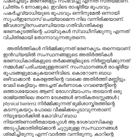
പകർച്ചയും മരണങ്ങളും സംഭവിച്ചു എന്നത് സത്യമാണ്.
(ചിത്രം 6 നോക്കുക). ഇവിടെ രാഷ്ട്രീയ ഭൂപടവും
പകർച്ചവ്യാധിയുടെ ഭൂപടവും ഒന്നിനുമേൽ ഒന്നായി
സൂപർഇമ്പോസ് ചെയ്യാമെന്ന നില വന്നിരിക്കയാണ്.
ജീവശാസ്ത്രസംബന്ധിയായ ഗതിവിഗതികളെ
ഭരണകൂടത്തിന്റെ ചായ്വുകൾ സ്വാധീനിക്കുന്നു എന്നത്
വിചിത്രമായി തോന്നാവുന്നതുതന്നെ.
അതിർത്തികൾ നിർമ്മിക്കുന്നത് ഭരണകൂടം തന്നെയാണ്.
ഇൻഡ്യയിൽ സംസ്ഥനങ്ങളുടെ അതിർത്തികൾ
ഭരണാധികാരികളുടെ തർക്കങ്ങളിലൂടെ നിർണ്ണയിക്കുന്നത്
നമ്മൾക്ക് പരിചയമുള്ളതാണ്. സംസ്ഥാനങ്ങൾ രാഷ്ട്രീയ
ഭൂപടങ്ങളുമാകുകയാണിവിടെ. കൊറോണ ബാധ
ഒഴിവാക്കാൻ
കേരളത്തിന്റെ വടക്കെ അതിർത്തി മണ്ണിട്ടും
വേലി കെട്ടിയും അടച്ചത് കർണാടക ഗവണ്മെന്റിന്റെ
ഒത്താശയോടെ ആണ്. രോഗവ്യാപനം തടയാൻ ഒരു
രാജ്യത്തിലെ തന്നെ ദേശങ്ങൾ ഭൗതികതടസ്സങ്ങൾ (
physical barriers)
നിർമ്മിക്കുന്നത് ഭൂമിശാസ്ത്രത്തിന്റെ
കടന്നുകയറ്റം പോലെ വീക്ഷിക്കപ്പെടാവുന്നതാണ്.
ന്യൂയോർക്കിൽ കോവിഡ് ബാധ
നിയന്ത്രണാതീതമായപ്പോൾ ആ ദേശവാസികളെ
അടുപ്പിക്കാതിരിയ്ക്കാൻ ചുറ്റുമുള്ള സംസ്ഥാനങ്ങൾ
ശ്രമിച്ചിരുന്നു എന്ന് വാർത്ത വന്നിരുന്നു. കാറിന്റെ