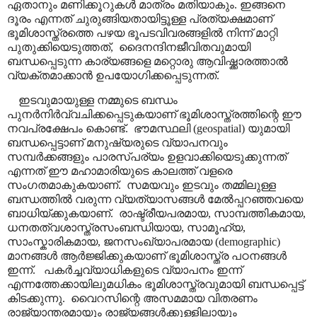
ഏതാനും മണിക്കൂറുകൾ മാത്രം മതിയാകും. ഇങ്ങനെ
ദൂരം എന്നത് ചുരുങ്ങിയതായിട്ടൂള്ള പ്രത്യക്ഷമാണ്
ഭൂമിശാസ്ത്രത്തെ പഴയ ഭൂപടവിവരങ്ങളിൽ നിന്ന് മാറ്റി
പുതുക്കിയെടുത്തത്
,
ദൈനന്ദിനജീവിതവുമായി
ബന്ധപ്പെടുന്ന കാര്യങ്ങളെ മറ്റൊരു ആവിഷ്ക്കാരത്താൽ
വ്യക്തമാക്കാൻ ഉപയോഗിക്കപ്പെടുന്നത്.
ഇടവുമായുള്ള നമ്മുടെ ബന്ധം
പുനർനിർവ്വചിക്കപ്പെടുകയാണ് ഭൂമിശാസ്ത്രത്തിന്റെ ഈ
നവപ്രക്ഷേപം കൊണ്ട്.
ഭൗമസ്ഥലി (
geospatial)
യുമായി
ബന്ധപ്പെട്ടാണ് മനുഷ്യരുടെ വ്യാപനവും
സമ്പർക്കങ്ങളും പാരസ്പര്യം ഉളവാക്കിയെടുക്കുന്നത്
എന്നത് ഈ മഹാമാരിയുടെ കാലത്ത് വളരെ
സംഗതമാകുകയാണ്.
സമയവും ഇടവും തമ്മിലുള്ള
ബന്ധത്തിൽ വരുന്ന വ്യത്യാസങ്ങൾ മേൽപ്പറഞ്ഞവയെ
ബാധിയ്ക്കുകയാണ്.
രാഷ്ട്രീയപരമായ
,
സാമ്പത്തികമായ
,
ധനതത്വശാസ്ത്രസംബന്ധിയായ
,
സാമൂഹ്യ
,
സാംസ്കാരികമായ
,
ജനസംഖ്യാപരമായ (
demographic)
മാനങ്ങൾ ആർജ്ജിക്കുകയാണ് ഭൂമിശാസ്ത്ര പഠനങ്ങൾ
ഇന്ന്.
പകർച്ചവ്യാധികളുടെ വ്യാപനം ഇന്ന്
എന്നത്തേക്കായിലുമധികം ഭൂമിശാസ്ത്രവുമായി ബന്ധപ്പെട്ട്
കിടക്കുന്നു.
വൈറസിന്റെ അസമമായ വിതരണം
രാജ്യാന്തരമായും രാജ്യങ്ങൾക്കുള്ളിലായും