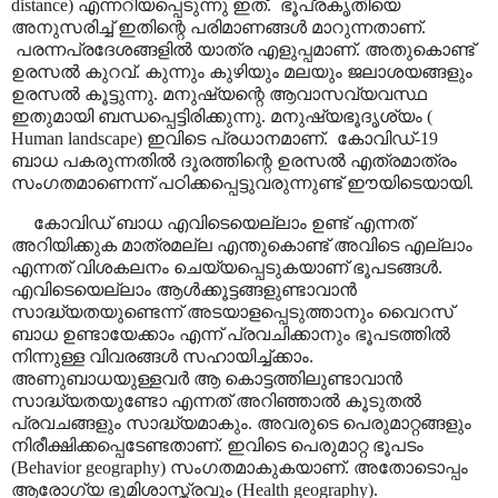
distance)
എന്നറിയപ്പെടുന്നു ഇത്.
ഭൂപ്രകൃതിയെ
അനുസരിച്ച് ഇതിന്റെ പരിമാണങ്ങൾ മാറുന്നതാണ്.
പരന്നപ്രദേശങ്ങളിൽ യാത്ര എളുപ്പമാണ്. അതുകൊണ്ട്
ഉരസൽ കുറവ്. കുന്നും കുഴിയും മലയും ജലാശയങ്ങളും
ഉരസൽ കൂട്ടുന്നു. മനുഷ്യന്റെ ആവാസവ്യവസ്ഥ
ഇതുമായി ബന്ധപ്പെട്ടിരിക്കുന്നു. മനുഷ്യഭൂദൃശ്യം (
Human landscape)
ഇവിടെ പ്രധാനമാണ്.
കോവിഡ്-19
ബാധ പകരുന്നതിൽ ദൂരത്തിന്റെ ഉരസൽ എത്രമാത്രം
സംഗതമാണെന്ന് പഠിക്കപ്പെട്ടുവരുന്നുണ്ട് ഈയിടെയായി.
കോവിഡ് ബാധ എവിടെയെല്ലാം ഉണ്ട് എന്നത്
അറിയിക്കുക മാത്രമല്ല എന്തുകൊണ്ട് അവിടെ എല്ലാം
എന്നത് വിശകലനം ചെയ്യപ്പെടുകയാണ് ഭൂപടങ്ങൾ.
എവിടെയെല്ലാം ആൾക്കൂട്ടങ്ങളുണ്ടാവാൻ
സാദ്ധ്യതയുണ്ടെന്ന് അടയാളപ്പെടുത്താനും വൈറസ്
ബാധ ഉണ്ടായേക്കാം എന്ന് പ്രവചിക്കാനും ഭൂപടത്തിൽ
നിന്നുള്ള വിവരങ്ങൾ സഹായിച്ച്ക്കാം.
അണുബാധയുള്ളവർ ആ കൊട്ടത്തിലുണ്ടാവാൻ
സാദ്ധ്യതയുണ്ടോ എന്നത് അറിഞ്ഞാൽ കൂടുതൽ
പ്രവചങ്ങളും സാദ്ധ്യമാകും. അവരുടെ പെരുമാറ്റങ്ങളും
നിരീക്ഷിക്കപ്പെടേണ്ടതാണ്
.
ഇവിടെ പെരുമാറ്റ ഭൂപടം
(
Behavior geography)
സംഗതമാകുകയാണ്
.
അതോടൊപ്പം
ആരോഗ്യ ഭൂമിശാസ്ത്രവും (
Health geography).