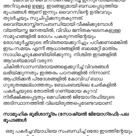
അറിവുകളേ ഉള്ളൂ. ഇടങ്ങളുമായി ബന്ധപ്പെടുത്തിയ
ഭൂപടങ്ങൾ ആണ് ഇന്നും വൈറസിന്റെ ഉദ്ഭവവും
തുടർച്ചയും സൂചിപ്പിക്കനുതകുന്നത്.
വൈദ്യശാസ്ത്രസംബന്ധിയായി വീക്ഷിക്കുമ്പോൾ
വ്യത്യസ്ത ജനതയിൽ
,
വിവിധ ജനിതകഘടനകളുള്ള
സമൂഹങ്ങളിൽ രോഗം പകരുന്നതിന്റേയും
രോഗമൂർച്ഛയുടെ തീവ്രതയെക്കുറിച്ചും പഠിക്കണമെങ്കിൽ
ഇടം-സമയം എന്നീ ആധാരങ്ങളിൽ ബലമേറ്റി മാത്രം
സാധിച്ചെടുക്കേണ്ടിയിരിക്കുന്നു. നിശ്ചിത ഇടങ്ങളിൽ
ആവശ്യമായി വരുന്ന
ചികിൽസാസമ്പ്രദായങ്ങളെക്കുറിച്ച് വിവരങ്ങൾ
ലഭിയ്ക്കുന്നതും ഇത്തരം പഠനങ്ങളിൽ നിന്നാണ്.
ആഫ്രിക്കൻ പ്രദേശങ്ങളിൽ കോവിഡ് ബാധ
ഗുരുതരമല്ലാത്തതും ബോംബെയിലെ ചേരികളിൽ
പകർച്ചയുടെ തോതിൽ ഗണ്യമായ കുറവ്
നിരീക്ഷിക്കപ്പെട്ടതും മെഡിക്കൽ ജിയോഗ്രഫിയുടെ
അടിസ്ഥാനത്തിൽ വിലയിരുത്തപ്പെടേണ്ടവയാണ്.
സാമൂഹിക ഭൂമിശാസ്ത്രം (സോഷ്യൽ ജിയോഗ്രഫി)
-
പല
ഭൂപടങ്ങൾ
ഒരു പകർച്ചവ്യാധിയെ സംബന്ധിച്ച് ഒരോ ഇടത്തിന്റേയും