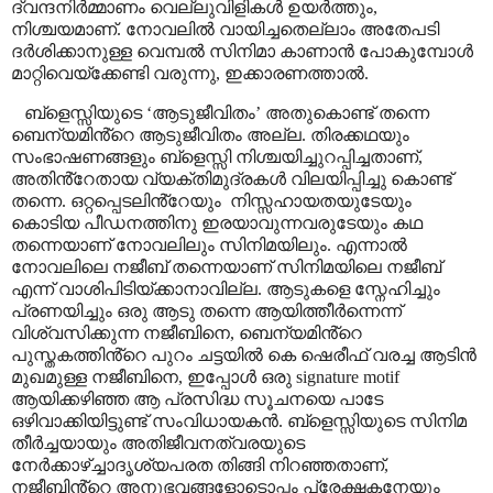
ദ്വന്ദനിർമ്മാണം വെല്ലുവിളികൾ ഉയർത്തും
,
നിശ്ചയമാണ്. നോവലിൽ വായിച്ചതെല്ലാം അതേപടി
ദർശിക്കാനുള്ള വെമ്പൽ സിനിമാ കാണാൻ പോകുമ്പോൾ
മാറ്റിവെയ്ക്കേണ്ടി വരുന്നു
,
ഇക്കാരണത്താൽ.
ബ്ളെസ്സിയുടെ
‘
ആടുജീവിതം
’
അതുകൊണ്ട് തന്നെ
ബെന്യമിൻ്റെ ആടുജീവിതം അല്ല. തിരക്കഥയും
സംഭാഷണങ്ങളും ബ്ളെസ്സി നിശ്ചയിച്ചുറപ്പിച്ചതാണ്
,
അതിൻ്റേതായ വ്യക്തിമുദ്രകൾ വിലയിപ്പിച്ചു കൊണ്ട്
തന്നെ. ഒറ്റപ്പെടലിൻ്റേയും
നിസ്സഹായതയുടേയും
കൊടിയ പീഡനത്തിനു ഇരയാവുന്നവരുടേയും കഥ
തന്നെയാണ് നോവലിലും സിനിമയിലും. എന്നാൽ
നോവലിലെ നജീബ് തന്നെയാണ് സിനിമയിലെ നജീബ്
എന്ന് വാശിപിടിയ്ക്കാനാവില്ല. ആടുകളെ സ്നേഹിച്ചും
പ്രണയിച്ചും ഒരു ആടു തന്നെ ആയിത്തീർന്നെന്ന്
വിശ്വസിക്കുന്ന നജീബിനെ
,
ബെന്യമിൻ്റെ
പുസ്തകത്തിൻ്റെ പുറം ചട്ടയിൽ കെ ഷെരീഫ് വരച്ച ആടിൻ
മുഖമുള്ള നജീബിനെ
,
ഇപ്പോൾ ഒരു
signature motif
ആയിക്കഴിഞ്ഞ ആ പ്രസിദ്ധ സൂചനയെ പാടേ
ഒഴിവാക്കിയിട്ടുണ്ട് സംവിധായകൻ. ബ്ളെസ്സിയുടെ സിനിമ
തീർച്ചയായും അതിജീവനത്വരയുടെ
നേർക്കാഴ്ച്ചാദൃശ്യപരത തിങ്ങി നിറഞ്ഞതാണ്
,
നജീബിൻ്റെ അനുഭവങ്ങളോടൊപ്പം പ്രേക്ഷകനേയും