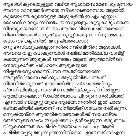
ആടായി കൂടെയുള്ളത് വലിയ ആശ്വാസമാണ്..രുഷ്ടനായ
അറവു റാവുത്തർ അതേ സ്വഭാവക്കാരനായ ആടായി
കൂടെയുണ്ട്.കൂടെയുള്ള ആടുകളിൽ ഇ എം എസ്സും
മോഹൻ ലാലും സ്വന്തം ബന്ധുക്കളും കൂട്ടുകാരും ഒക്കെ
നിറയുകയാണ്.
സ്വന്തം ആത്മാവിനെ ചേതനയോടെ
നിലനിർത്താൻ മനുഷ്യമനുസ്സ് തേടുന്ന നിഗൂഢമായ
പോം വഴികളിണിത്.
;
മനുഷ്യരെക്കാൾ
സ്നേഹസ്വരൂപങ്ങളാണത്രെ നജീബിൻ്റെ ആടുകൾ.
അവരെ വിട്ടു പോകുമ്പോൾ നജീബ് മാത്രമല്ല വാവിട്ട്
കരയുന്നത് ആടുകൾ ഒന്നടങ്കം ആണ്. ആത്മാവിൻ്റെ
നോവുകൾക്ക് പരിഹാരം ആടുകളുടെ
നിഷ്ക്കളങ്കസ്നേഹമാണ്. .ഈ ആത്മീയതയാണ്
ആടുജീവിതതെ ശരിക്കും
‘
ആടുജീവിതം
’
ആക്കി
നിലനിർത്തുന്നത്. നോവലിൻ്റെ പ്രചാരത്തിനും
പ്രസിദ്ധിയ്ക്കും സർവ്വസമ്മ്തിയ്ക്കും പിന്നിൽ ഈ
ആത്മീയതലമാണ് ശക്തിയോടെ പിന്തുണ നൽകിയത്.
എന്നാൽ ബ്ളെസ്സിയുടെ ആഖ്യാനത്തിൽ ഇത് പാടേ
ഒഴിവാക്കിയിരിക്കയാണ്. സിനിമയ്ക്ക് ഗാഢത നൽകുന്ന
,
മനുഷ്യൻ്റെ ആന്തരികവാഞ്ഛകൾക്ക് സാഫല്യം
തേടാനുള്ള ദാഹം സൃഷ്ടിക്കലും ഉൾപ്പെടുന്ന
,
ഒരു തലം
വിട്ടുകളഞ്ഞത് ഉപരിപ്ലവമായ
survival story
ആയി
പരിമിതപ്പെടുത്തുന്നുണ്ട് സിനിമയെ. .ഇത് നജീബ് എന്ന