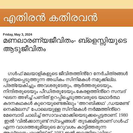
എതിരന്‍ കതിരവന്‍
Friday, May 3, 2024
മണലാരണ്യജീവിതം- ബ്ളെസ്സിയുടെ
ആടുജീവിതം
ഗൾഫ് മലയാളികളുടെ ജീവിതത്തിൻ്റേ നേർചിത്രങ്ങൾ
ദൃശ്യപ്പെടുത്തുന്ന അധികം സിനിമകൾ നമുക്കില്ല.
പ്രത്യേകിച്ചും അവശരുടേതും
,
ആർത്തരുടെയും
,
നിന്ദിതരുടെയും പീഡിതരുടേയും.കേരളത്തിൻ്റെ സമ്പദ്
ഘടന അഴിച്ച് പണിത് ഉറപ്പിച്ചെടുത്തവരുടെ യഥാർത്ഥ
കദനകഥകൾ കുറെയുണ്ടെങ്കിലും
‘
അറബിക്കഥ
’ ,
ഡയമണ്ട്
നെക്ലേസ്
’
പോലെയുള്ള സിനിമകൾ നർമ്മത്തിൻ്റെ
മേമ്പൊടി ചാലിച്ച് രസാവഹമാക്കിയെടുക്കപ്പെട്ടതാണ്
. 1980
ഇൽ
‘
വിൽക്കാനുണ്ട് സ്വപ്നങ്ങൾ
’
തുടക്കമിട്ടതാണ് ഗൾഫ്
എന്ന വാഗ്ദത്തഭൂമിയുടെ മറുവശം കാട്ടിത്തരുന്ന
ആഖ്യാനപദ്ധതിയ്ക്ക്.
1983
ഇൽ ഇറങ്ങിയ
‘
വിസ
’