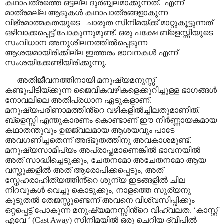
കഥാപത്രത്തെ ഒട്ടല്ല ദുർബ്ബലമാക്കുന്നത്.
എന്ന്
മാത്രമല്ല ആടുകൾ കഥാപാത്രങ്ങളാകുന്ന
വിഭ്രമാത്മകതയുടെ
ചാരുത സിനിമയ്ക്ക് മാറ്റുകൂട്ടുന്നത്
ഒഴിവാക്കപ്പെട്ട് പോകുന്നുമുണ്ട്. ഒരു പക്ഷേ ബ്ളെസ്സിയുടെ
സംവിധാന അനുശീലനത്തിൽപ്പെടുന്ന
ആശയമായിരിക്കില്ല ഇത്തരം ഭാവനകൾ എന്ന്
സംശയിക്കേണ്ടിയിരിക്കുന്നു.
അതിജീവനത്തിനായി മനുഷ്യമനുസ്സ്
കണ്ടുപിടിയ്ക്കുന്ന ജൈവീകവഴികളെക്കുറിച്ചുള്ള ഭാഗങ്ങൾ
നോവലിലെ അതിപ്രധാന ഏടുകളാണ്.
മനുഷ്യപരിണാമത്തിൻ്റെ വഴികളിൽച്ചിലതുമാണിത്.
ബ്ളെസ്സി എന്തുകാരണം കൊണ്ടാണ് ഈ നിർണ്ണായകമായ
കഥാതന്തുവും ഉജ്ജ്വലമായ ആശയവും പാടേ
അവഗണിച്ചതെന്ന് അദ്ഭുതത്തിനു അവകാശമുണ്ട്.
മനുഷ്യസാമീപ്യം അപ്രാപ്തമാണെങ്കിൽ ഭാവനയിൽ
അത് സാദ്ധിച്ചെടുക്കും
,
ചേതനമോ അചേതനമോ ആയ
വസ്തുക്കളിൽ അത് ആരോപിക്കപ്പെടും
,
അത്
സ്നേഹരാഹിത്യത്തിൻ്റെ ശൂന്യ ഇടങ്ങളിൽ ചില
നിറവുകൾ വെച്ചു കൊടുക്കും
,
നാളത്തെ സൂര്യനു
കൂടുതൽ തേജസ്സുണ്ടെന്ന് അവനെ വിശ്വസിപ്പിക്കും
ഒറ്റപ്പെട്ട് പോകുന്ന മനുഷ്യമനസ്സിൻ്റെ വിഹ്വലത.
‘
കാസ്റ്റ്
എവേ
‘
(
Cast Away)
സിനിമയിൽ ഒരു ചെറിയ ദ്വീപിൽ