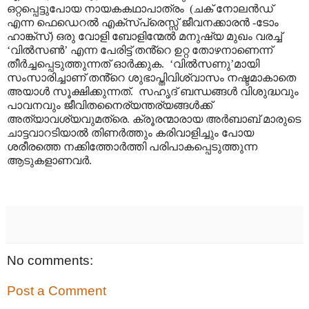
ഒറ്റപ്പെട്ടുപോയ നായകകഥാപാത്രം
(
ചക് നോലൻഡ്
എന്ന ഫെഡെറൽ എക്സ്പ്രെസ്സ് ജീവനക്കാരൻ
-
ടോം
ഹാങ്ക്സ്) ഒരു വോളി ബോളിന്മേൽ മനുഷ്യ മുഖം വരച്ച്
‘
വിൽസൺ
’
എന്ന പേരിട്ട് തൻ്റെ ഉറ്റ തോഴനാണെന്ന്
തീർച്ചപ്പെടുത്തുന്നത് ഓർക്കുക.
‘
വിൽസണു
’
മായി
സംസാരിച്ചാണ് തൻ്റെ ശുഭാപ്തിവിശ്വാസം നഷ്ടമാകാതെ
അയാൾ സൂക്ഷിക്കുന്നത്.
സഹൃദ് ബന്ധങ്ങൾ വിശുദ്ധവും
പാവനവും ജീവിതനൈര്യന്തര്യങ്ങൾക്ക്
അത്യാവശ്യവുമത്രെ. ക്രൂരന്മാരായ അർബാബ് മാരുടെ
ചാട്ടവാറടിയാൽ തിണർത്തും കരിവാളിച്ചും പോയ
ശരീരത്തെ നക്കിത്തോർത്തി പരിപാകപ്പെടുത്തുന്ന
ആടുകളാണവർ.
No comments:
Post a Comment