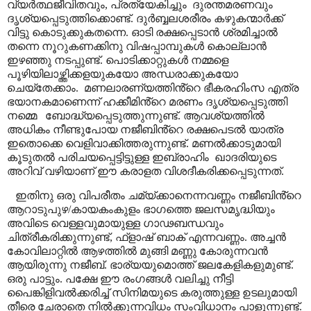
വ്യർത്ഥജീവിതവും
,
പ്രത്യേകിച്ചും
ദുരന്തമരണവും
ദൃശ്യപ്പെടുത്തിക്കൊണ്ട്. ദുർബ്ബലശരീരം കഴുകന്മാർക്ക്
വിട്ടു കൊടുക്കുകതന്നെ. ഓടി രക്ഷപ്പെടാൻ ശ്രമിച്ചാൽ
തന്നെ നൂറുകണക്കിനു വിഷപ്പാമ്പുകൾ കൊല്ലാൻ
ഇഴഞ്ഞു നടപ്പുണ്ട്. പൊടിക്കാറ്റുകൾ നമ്മളെ
പൂഴിയിലാഴ്ത്തിക്കളയുകയോ അന്ധരാക്കുകയോ
ചെയ്തേക്കാം.
മണലാരണ്യത്തിൻ്റെ ഭീകരഹിംസ എത്ര
ഭയാനകമാണെന്ന് ഹക്കീമിൻ്റെ മരണം ദൃശ്യപ്പെടുത്തി
നമ്മെ
ബോദ്ധ്യപ്പെടുത്തുന്നുണ്ട്. ആവശ്യത്തിൽ
അധികം നീണ്ടുപോയ നജീബിൻ്റെ രക്ഷപെടൽ യാത്ര
ഇതൊക്കെ വെളിവാക്കിത്തരുന്നുണ്ട്. മണൽക്കാടുമായി
കൂടുതൽ പരിചയപ്പെട്ടിട്ടുള്ള ഇബ്രാഹിം
ഖാദരിയുടെ
അറിവ് വഴിയാണ് ഈ കരാളത വിശദീകരിക്കപ്പെടുന്നത്.
ഇതിനു ഒരു വിപരീതം ചമ്യ്ക്കാനെന്നവണ്ണം നജീബിൻ്റെ
ആറാടുപുഴ/കായകംകുളം ഭാഗത്തെ ജലസമൃദ്ധിയും
അവിടെ വെള്ളവുമായുള്ള ഗാഢബന്ധവും
ചിത്രീകരിക്കുന്നുണ്ട്
,
ഫ്ളാഷ് ബാക് എന്നവണ്ണം. അച്ചൻ
കോവിലാറ്റിൽ ആഴത്തിൽ മുങ്ങി മണ്ണു കോരുന്നവൻ
ആയിരുന്നു നജീബ്. ഭാര്യയുമൊത്ത് ജലകേളികളുമുണ്ട്.
ഒരു പാട്ടും. പക്ഷേ ഈ രംഗങ്ങൾ വലിച്ചു നീട്ടി
പൈങ്കിളിവൽക്കരിച്ച് സിനിമയുടെ കരുത്തുള്ള ഉടലുമായി
തീരെ ചേരാതെ നിൽക്കുന്നവിധം സംവിധാനം പാളുന്നുണ്ട്.