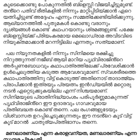
കൂടെക്കൊണ്ടു പോകുന്നതിൽ ബ്ളെസ്സി വിജയിച്ചിട്ടുമുണ്ട്.
തൻ്റെ പതിവ് രീതികളിൽ നിന്നും മാറ്റിപ്പിടിയ്ക്കാൻ ഏറെ
യത്നിച്ചിട്ടുണ്ട് അദ്ദേഹം എന്നും സമ്മതിക്കേണ്ടിയിരിക്കുന്നു.
ആഖ്യാനത്തിൽ പുതുമകൾ കൊണ്ടു വരാനും
ദൃശ്യങ്ങൾ കൊണ്ട്
കഥപറയാനും ശ്രമങ്ങളുണ്ട്. പക്ഷേ
ബ്ളെസ്സിയ്ക്ക് പ്രിയംകരമായ മെലൊഡ്രാമ അവിടവിടെ
നിയുക്തമാക്കാൻ മറന്നിട്ടില്ല എന്നതും സത്യമാണ്.
പല ന്യൂനതകളിൽ നിന്നും സിനിമയെ രക്ഷിച്ചു
നിറുത്തുന്നത് നജീബ് ആയി മാറിയ പൃഥ്വിരാജിൻ്റെ
അർപ്പണബോധവും കഥാപാത്രത്തിലേക്ക് പ്രവേശിക്കാൻ
ഉൾച്ചെലുത്തിയ കടുത്ത ആവേശവുമാണ്. സ്വശരീരത്തെ
കഥാപാത്രത്തിനു വിട്ട് കൊടുത്ത് അതിനൊട് താദാത്മ്യം
പ്രാപിക്കാൻ ഇത്രയും പ്രയത്നം ഇൻഡ്യയിൽ മറ്റൊരു
നടൻ ഏറ്റെടുക്കുകയില്ല എന്ന് നിശ്ചയമാണ്.
സിനിമയുടെ പ്രാതിനിദ്ധ്യാംശം പരിപൂർണ്ണമാകുന്നത്
പൃഥ്വിരാജിൻ്റെ ഈ ഉദാരവും ഗാഢവുമായ
പ്രതിബദ്ധത കൊണ്ട് തന്നെ. പല രംഗങ്ങളുടേയും
വിശ്വാസത ഉറപ്പിച്ചെടുക്കുന്നതും ഈ നടൻ്റെ കൂട് വിട്ട്
കൂട് മാറൽ
ചാതുര്യപ്രതിഭാസം തന്നെ.
മണലാരണ്യം എന്ന കരാളവന്യത
,
മണലാരണ്യം എന്ന
സുന്ദര പ്രകൃതി