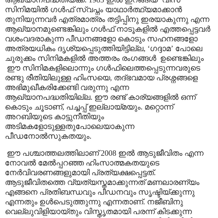
സിനിമയിൽ ഗൾഫ് സ്വപ്നം യാഥാർത്ഥ്യമാക്കാൻ
തുനിയുന്നവർ എത്രമാത്രം തട്ടിപ്പിനു ഇരയാകുന്നു എന്ന
ആഖ്യാനമുണ്ടെങ്കിലും ഗൾഫ് നാടൂകളിൽ എത്തപ്പെട്ടവർ
വശംവദരാകുന്ന പീഡനങ്ങളോ കൊടും സഹനങ്ങളോ
അത്രയധികം ദൃശ്യപ്പെടുത്തിയിട്ടില്ല
, ‘
ഗദ്ദാമ
’
പോലെ
ചുരുക്കം സിനിമകളിൽ അത്തരം രംഗങ്ങൾ ഉണ്ടെങ്കിലും
ഈ സിനിമകളിലൊന്നും ഗൾഫിലെത്തപ്പെടുന്നവരുടെ
രണ്ടു രീതിയിലുള്ള ഹിംസയെ
,
തദ്ഭവമായ പ്രശ്നങ്ങളെ
അഭിമുഖീകരിക്കേണ്ടി വരുന്നു എന്ന
ആഖ്യാനപദ്ധതിയില്ല. ഈ രണ്ട് കാര്യങ്ങളിൽ ഒന്ന്
കൊടും ചൂടാണ്
,
പച്ചപ്പ് ഇല്ലായ്മയും. മറ്റൊന്ന്
അറബിയുടെ കാട്ടുനീതിയും
അടിമകളോടുള്ളതുപോലെയാകുന്ന
പീഡനോൽസുകതയും.
ഈ പശ്ചാത്തലത്തിലാണ് 2008 ഇൽ ആടുജീവിതം എന്ന
നോവൽ മേൽപ്പറഞ്ഞ ഹിംസാത്മകതയുടെ
നേർവിവരണങ്ങളുമായി പ്രത്യക്ഷപ്പെട്ടത്.
ആടുജീവിതത്തെ വ്യത്യസ്തമാക്കുന്നത് മണലാരണ്യം
എങ്ങനെ പ്രതിബന്ധവും പീഡനവും സൃഷ്ടിയ്ക്കുന്നു
എന്നതും ഉൾപെടുത്തുന്നു എന്നതാണ്. നജീബിനു
വെല്ലുവിളിയായ്തും വിസ്തൃതമായി പരന്ന് കിടക്കുന്ന