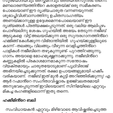
സൂര്യോദയവും അസ്തമനവും അത്യന്തസുന്ദരം തന്നെ.
മണലാരണ്യത്തിൻ്റെ കരാളതയ്ക്ക് ഒരു സമീകരണം
പോലെയാണ് ഈ ദൃശ്യചാരുത വന്നണയുന്നത്.
ശുഭാപ്തിവിശ്വാസത്തിനു ഉചിതസാംഗത്യം
അണയ്ക്കാനുള്ള ഉദ്ദേശമെന്നപോലെയാണ് ഈ
ദൃശ്യങ്ങൾ പ്രത്യക്ഷപ്പെടുന്നത്. ഒരു വലിയ ആലിപ്പഴം
പൊഴിയലിനു ശേഷം ഗുഹയിൽ അഭയം തേടുന്ന നജീബ്
ആടുകളെ
വിട്ട് അലയടിക്കുന്ന ഒരു സുന്ദരഗാനത്തിൻ്റെ
ഹമ്മിങ്ങ് കേൾക്കുന്ന വിഭ്രാന്തിയിൽ
ഗുഹയ്ക്കുള്ളിലൂടെ
കടന്ന്
–
തലങ്ങും വിലങ്ങും വീഴുന്ന വെളിച്ചത്തിൻ്റെ
പാളികൾ നജീബിനെ തഴുകുന്നുണ്ട്- പുറത്തിറങ്ങുന്നു
,
ഗാനം അയാളെ മോഹമുഗ്ദ്ധനാക്കുന്നു. നജീബിൻ്റെ
കണ്ണുകളിൽ പ്രകാശമാനമാകുന്ന സന്തോഷം
വ്യക്തമായും ചാരുതയോടുമാണ് പൃഥ്വിരാജ്
അഭിനയിച്ചെടുക്കുന്നത്. രക്ഷാ ഉപായങ്ങളുമായി ഹക്കീം
വരികയാണ്.
നജീബ് ഇത് മുൻ കൂട്ടി അറിഞ്ഞിരിക്കുന്നു! എ
ആർ റഹ്മാൻ്റെ സംഗീതാവിഷ്ക്കാരം ഉജ്ജ്വലതരമായി
അനുഭവപ്പെടുന്നത് ഇവിടെയാണ്. സിനിമയിലെ ഏറ്റവും
മികച്ച രംഗങ്ങളിലൊന്ന് ഇതു തന്നെ.
ഹക്കീമിൻ്റെ ബലി
സംവിധായകൻ ഏറ്റവും മിഴിവോടെ ആവിഷ്ക്കരിച്ചെടുത്ത