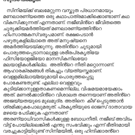
സിനിമയ്ക്ക് ബലമേറ്റുന്ന വസ്തുത പ്രധാനമായും
മണലാരണ്യത്തെ ഒരു കഥാപാത്രമാക്കിക്കൊണ്ടാണ് കഥ
വികസിക്കുന്നത് എന്നതാണ്.
നജീബിൻ്റെ ജീവിതത്തെ
ചുരുക്കിയമർത്തിയത് മണലാരണ്യത്തിൻ്റെ
ഹിംസാത്മകസ്വരൂപമാണ്. രക്ഷപെടാൻ
പഴുതുകളില്ലാതെ അത് മനുഷ്യനെ
അമർത്തിയടയ്ക്കുന്നു. അതിൻ്റെ ചൂടുമായി
പൊരുത്തപ്പെടാനാലുള്ള ശരീരപ്രകൃതിയേ
ഫിസിയോളജിയോ മാനസികനിലയോ
മലയാളികൾക്കില്ല.
അതിൻ്റെ നീതി മറ്റൊന്നാണ്.
ആഹാരക്രമങ്ങൾ തികച്ചും വ്യത്യസ്തമാണ്.
വെള്ളമില്ലായ്മയുമായി പൊരുത്തപ്പെട്ടു
പോകേണ്ടതുണ്ട്. എല്ലാ വെള്ളവും
കുടിയ്ക്കാനുള്ളതാകണമെന്നില്ല
,
വിഷമയമായേക്കാം
അത്. മണൽക്കാടിൻ്റെ വിശാലത തന്നെയാണ് അതിൻ്റെ
അജയ്യതയുടെ മുഖമുദ്ര. അതിനെ
കീഴ് പ്പെടുത്താൻ
ശ്രമിക്കുകപോലുമരുത്. പ്രകൃതിയുടെ ഓജസ് ദാതാവായ
മഴയെ പേടിക്കുക എന്നതാണ്
അരണ്യാധിവാസികൾക്കുള്ള ബോധനീതി. നജീബ് അവിടം
വിട്ട് പോയില്ലെങ്കിൽ എന്തു സംഭവിക്കും എന്ന് ഭീതിദമായി
വരച്ചുകാട്ടിയിടുണ്ട് സിനിമയിൽ
,
ഒരു ഹിന്ദിക്കാരൻ്റെ