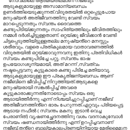
നോവലിലെ ആത്മീയതലമാണ് നജീബും
ആടുകളുമായുള്ള അസാമാന്യബന്ധം
ഉണർത്തിയെടുക്കുന്നത്.വിദൂരതയിൽ ഒറ്റപ്പെട്ടുപോയ
മനുഷ്യൻ അതിജീവനത്തിനു വേണ്ടി സ്വയം
മാറപ്പെടുന്നതും സ്വന്തം ദൈവത്തെ
കണ്ടുപിടിയ്ക്കുന്നതും സാഹിത്യത്തിലും ജീവിതത്തിലും
നമ്മൾ ദർശിച്ചിട്ടുള്ളതാണ്. ഒറ്റയ്ക്കു ജീവിക്കാൻ വേണ്ടി
ചിട്ടപ്പെടുത്തിയിട്ടുള്ളതല്ല മനുഷ്യൻ്റെ മനസ്സും
ശരീരവും. വളരെ പ്രതികൂലമായ വാതാവരണത്തിൽ
വിദൂരതയിൽ ഒറ്റയ്ക്കാവുന്നവനു ഇതിനു പ്രതിവിധികൾ
സ്വയം കണ്ടുപിടിച്ചേ പറ്റൂ. സ്വന്തം ഭാഷ
ഉപയോഗശൂന്യമായി
,
അത് മറന്ന്
,
സ്വത്വം
നഷ്ടപ്പെട്ടവനു കൂട്ടുകാരെ കണ്ടു പിടിച്ചേ മതിയാവൂ.
ആടുകളുമായുള്ള ഈ പ്രകൃതിജന്യബന്ധം ആണ്
നജീബിനെ ജീവിപ്പിച്ച് നിറുത്തിയത്.ആടുകളെ
മനുഷ്യരായി സങ്കൽപ്പിച്ച് അവരെ
കൂട്ടുകാരാക്കുന്നതിനോടൊപ്പം സ്വയം ഒരു
ആടായിത്തീർന്നു എന്ന് നിശ്ചയിച്ചുറപ്പിച്ചാണ് നജീബ്
അതിജീവനത്തിൻ്റെ ഭാരം പേറുന്നത്.ഏറ്റവും പ്രിയപ്പെട്ട
ആടായ നഫീൽ ( സ്വന്തം മകനു
ഇടാൻ വെച്ച
പേരാണിത്)
വൃഷണച്ഛേദനത്തിനു വശം വദനാകുമ്പോൾ
സ്വയം ഷണ്ഡനായിത്തീർന്നു എന്ന് ഉറപ്പിച്ചവനാണ്
നജീബ്.തൻ്റെ ബാല്യകാലപ്രണയിനിയായ മേരിമൈമുന