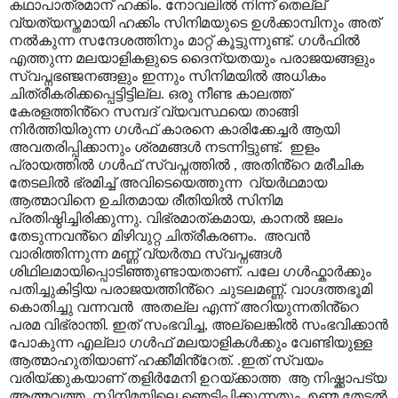
കഥാപാത്രമാന് ഹക്കിം. നോവലിൽ നിന്ന് തെല്ല്
വ്യത്യസ്തമായി ഹക്കിം സിനിമയുടെ ഉൾക്കാമ്പിനും അത്
നൽകുന്ന സന്ദേശത്തിനും മാറ്റ് കൂട്ടുന്നുണ്ട്. ഗൾഫിൽ
എത്തുന്ന മലയാളികളുടെ ദൈന്യതയും പരാജയങ്ങളും
സ്വപ്നഭഞ്ജനങ്ങളും ഇന്നും സിനിമയിൽ അധികം
ചിത്രീകരിക്കപ്പെട്ടിട്ടില്ല. ഒരു നീണ്ട കാലത്ത്
കേരളത്തിൻ്റെ സമ്പദ് വ്യവസ്ഥയെ താങ്ങി
നിർത്തിയിരുന്ന ഗൾഫ് കാരനെ കാരിക്കേച്ചർ ആയി
അവതരിപ്പിക്കാനും ശ്രമങ്ങൾ നടന്നിട്ടുണ്ട്.
ഇളം
പ്രായത്തിൽ ഗൾഫ് സ്വപ്നത്തിൽ
,
അതിൻ്റെ മരീചിക
തേടലിൽ ഭ്രമിച്ച് അവിടെയെത്തുന്ന
വ്യർഥമായ
ആത്മാവിനെ ഉചിതമായ രീതിയിൽ സിനിമ
പ്രതിഷ്ഠിച്ചിരിക്കുന്നു. വിഭ്രമാത്കമായ
,
കാനൽ ജലം
തേടുന്നവൻ്റെ മിഴിവുറ്റ ചിത്രീകരണം.
അവൻ
വാരിത്തിന്നുന്ന മണ്ണ് വ്യർത്ഥ സ്വപ്നങ്ങൾ
ശിഥിലമായിപ്പൊടിഞ്ഞുണ്ടായതാണ്. പലേ ഗൾഫ്കാർക്കും
പതിച്ചുകിട്ടിയ പരാജയത്തിൻ്റെ ചുടലമണ്ണ്. വാഗ്ദത്തഭൂമി
കൊതിച്ചു വന്നവൻ
അതല്ല എന്ന് അറിയുന്നതിൻ്റെ
പരമ വിഭ്രാന്തി. ഇത് സംഭവിച്ച
,
അല്ലെങ്കിൽ സംഭവിക്കാൻ
പോകുന്ന എല്ലാ ഗൾഫ് മലയാളികൾക്കും വേണ്ടിയുള്ള
ആത്മാഹുതിയാണ് ഹക്കീമിൻ്റേത്. .ഇത് സ്വയം
വരിയ്ക്കുകയാണ് തളിർമേനി ഉറയ്ക്കാത്ത
ആ നിഷ്ക്കാപട്യ
ആത്മവത്ത. സിനിമയിലെ ഞെട്ടിപ്പിക്കുന്നതും
,
ഉണ്മ തേടൽ