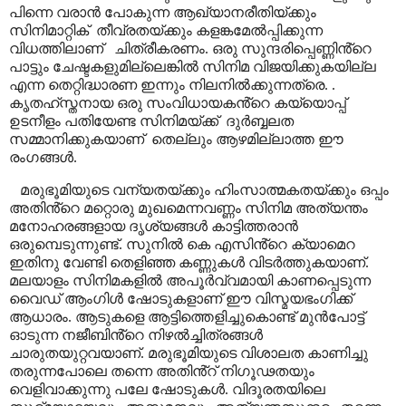
പിന്നെ വരാൻ പോകുന്ന ആഖ്യാനരീതിയ്ക്കും
സിനിമാറ്റിക്
തീവ്രതയ്ക്കും കളങ്കമേൽപ്പിക്കുന്ന
വിധത്തിലാണ്
ചിത്രീകരണം. ഒരു സുന്ദരിപ്പെണ്ണിൻ്റെ
പാട്ടും ചേഷ്ടകളുമില്ലെങ്കിൽ സിനിമ വിജയിക്കുകയില്ല
എന്ന തെറ്റിദ്ധാരണ ഇന്നും നിലനിൽക്കുന്നത്രെ. .
കൃതഹ്സ്തനായ ഒരു സംവിധായകൻ്റെ കയ്യൊപ്പ്
ഉടനീളം പതിയേണ്ട സിനിമയ്ക്ക്
ദുർബ്ബലത
സമ്മാനിക്കുകയാണ്
തെല്ലും ആഴമില്ലാത്ത ഈ
രംഗങ്ങൾ.
മരുഭൂമിയുടെ വന്യതയ്ക്കും ഹിംസാത്മകതയ്ക്കും ഒപ്പം
അതിൻ്റെ മറ്റൊരു മുഖമെന്നവണ്ണം സിനിമ അത്യന്തം
മനോഹരങ്ങളായ ദൃശ്യങ്ങൾ കാട്ടിത്തരാൻ
ഒരുമ്പെടുന്നുണ്ട്. സുനിൽ കെ എസിൻ്റെ ക്യാമെറ
ഇതിനു വേണ്ടി തെളിഞ്ഞ കണ്ണുകൾ വിടർത്തുകയാണ്.
മലയാളം സിനിമകളിൽ അപൂർവ്വമായി കാണപ്പെടുന്ന
വൈഡ് ആംഗിൾ ഷോടുകളാണ് ഈ വിസ്മയഭംഗിക്ക്
ആധാരം. ആടുകളെ ആട്ടിത്തെളിച്ചുകൊണ്ട് മുൻപോട്ട്
ഓടുന്ന നജീബിൻ്റെ നിഴൽച്ചിത്രങ്ങൾ
ചാരുതയുറ്റവയാണ്. മരുഭൂമിയുടെ വിശാലത കാണിച്ചു
തരുന്നപോലെ തന്നെ അതിൻ്റ് നിഗൂഢതയും
വെളിവാക്കുന്നു പലേ ഷോടുകൾ. വിദൂരതയിലെ