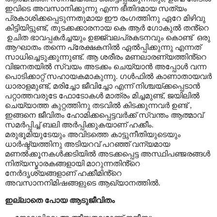
ഇവിടെ അവസാനിക്കുന്നു എന്ന ഭീതിദമായ സത്യം
പ്രകാശിക്കപ്പെടുന്നതുമായ ഈ രംഗത്തിനു ഏറേ മിഴിവു
കിട്ടിയിട്ടുണ്ട്
,
തുടക്കക്കാരനായ കെ ആർ ഗോകുൽ തൻ്റെ
ഉചിത ഭാവപ്പകർച്ചയും ഉജ്ജ്വലപ്രകടനവും കൊണ്ട്
ഒരു
ആഘാതം തന്നെ പ്രേക്ഷകനിൽ ഏൽപ്പിക്കുന്നു എന്നത്
സാധിച്ചെടുക്കുന്നുണ്ട്. ആ ശരീരം മണലാരണ്യത്തിൻ്റെ
വിജനതയിൽ സ്വയം അടക്കം ചെയ്യാൻ അപ്പോൾ വന്ന
പൊടിക്കാറ്റ് സഹായകമാകുന്നു. ഗൾഫിൽ കാണാതായവർ
ധാരാളമുണ്ട്
,
മരിച്ചോ ജീവിച്ചോ എന്ന് നിശ്ചയ്ക്കപ്പെടാൻ
പറ്റാത്തവരുടേ ഫോടോകൾ മാത്രം മിച്ചമുണ്ട്
,
ജയിലിൽ
ചെയ്യാത്ത കുറ്റത്തിനു തടവിൽ കിടക്കുന്നവർ ഉണ്ട്
,
ഇങ്ങനെ ജീവിതം ഹോമിക്കപ്പെട്ടവർക്ക് സ്വന്തം ആത്മാവ്
സമർപ്പിച്ച് ബലി അർപ്പിക്കുകയാണ് ഹക്കീം.
മരുഭൂമിയുടേയും അവിടത്തെ കാട്ടുനീതിയുടെയും
ധാർഷ്ട്യത്തിനു അടിയറവ് പറഞ്ഞ് വന്യമായ
മണൽക്കൂനകൾക്കടിയിൽ അടക്കപ്പെട്ട അസ്ഥിപഞ്ജരങ്ങൾ
നിത്യസ്മാരകങ്ങളായി മാറുന്നതിൻ്റെ
നേർദൃശ്യങ്ങളാണ് ഹക്കീമിൻ്റെ
അവസാനനിമിഷങ്ങളുടെ ആഖ്യാനത്തിൽ.
ഇല്ലാതെ പോയ ആടുജീവിതം