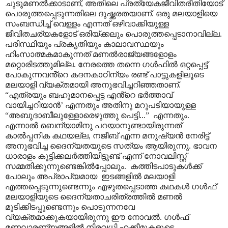
ചുടുമണൽക്കാടാണ്
,
അതിലെ പ്രത്യേകജീവിതരീതിയോട്
പൊരുത്തപ്പെടുന്നതിലെ ദുഷ്ക്കരതയാണ്. ഒരു മലയാളിയെ
സംബന്ധിച്ച് വെള്ളം എന്നത് ഒഴിവാക്കിയുള്ള
ജീവിതചര്യകളോട് ഒരിയ്ക്കലും പൊരുത്തപ്പെടാനാവില്ല.
പരിസ്ഥിയും പ്രകൃതിയും കാലാവസ്ഥയും
ഹിംസാത്മകമാകുന്നത് മണൽരാജ്യങ്ങളോളം
മറ്റൊരിടത്തുമില്ല. നേരത്തെ തന്നെ ഗൾഫിൽ ഒറ്റപ്പെട്ട്
പോകുന്നവൻ്റെ കദനകാഠിന്യം രണ്ട് പാട്ടുകളിലൂടെ
മലയാളി വ്യക്തമായി അനുഭവിച്ചറിഞ്ഞതാണ്.
“
എത്രയും ബഹുമാനപ്പെട്ട എൻ്റെ ഭർത്താവ്
വായിച്ചറിയാൻ
’
എന്നതും അതിനു മറുപടിയായുള്ള
“
അബുദാബീലുള്ളോരെഴുത്തു പെട്ടി...
”
എന്നതും.
എന്നാൽ ബെന്യാമിനു പറയാനുണ്ടായിരുന്നത്
കാൽപ്പനിക കഥയല്ല
,
നജീബ് എന്ന മനുഷ്യൻ നേരിട്ട്
അനുഭവിച്ച ദൈന്യതയുടെ സത്യം ആയിരുന്നു. ഭാവന
ധാരാളം കൂട്ടിക്കലർത്തിയിട്ടുണ്ട് എന്ന് നോവലിസ്റ്റ്
സമ്മതിക്കുന്നുണ്ടെങ്കിൽപ്പോലും.
കത്തിടപാടുകൾക്ക്
പോലും അപ്രാപ്യമായ
ഇടങ്ങളിൽ മലയാളി
എത്തപ്പെടുന്നുണ്ടെന്നും എഴുതപ്പെടാത്ത കഥകൾ ഗൾഫ്
മലയാളിയുടെ ദൈന്യതാചരിത്രത്തിൽ മണൽ
മൂടിക്കിടപ്പുണ്ടെന്നും പൊടുന്നനവേ
വ്യക്തമാക്കുകയായിരുന്നു ഈ നോവൽ. ഗൾഫ്
മണലാരണ്യങ്ങളിൽ നിരവധി ഹക്കീമുകളുടെ