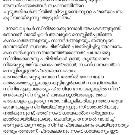
അസ്ഥിപഞ്ജരങ്ങൾ സഹനത്തിൻ്റെ
ചുടുതരികൾക്കടിയിൽ കിടപ്പുണ്ടെന്നുള്ള പ്രഖ്യാപനം
കൂടിയായിരുന്നു
‘
ആടുജീവിതം
’
നോവലുകൾ സിനിമയാക്കുമ്പോൾ അപകടങ്ങളുണ്ട്.
നോവൽ വായിച്ചവർ അവരുടെ മനസ്സിൽപ്പതിഞ്ഞ
കഥാപാത്രങ്ങളേയും സന്ദർഭങ്ങളേയും തങ്ങളുടെ
ഭാവനയിൽ സ്വന്തം രീതിയിൽ പ്രതിഷ്ഠിച്ചിട്ടുണ്ടാവണം.
കഥ നൽകുന്ന സ്വാതന്ത്ര്യമാണത്. പക്ഷേ ഒരു
സിനിമാക്കാരനു പരിമിതികൾ ഉണ്ട്
,
കൃത്യമായ
നിജപ്പെടുത്തിയ കഥാപാത്രങ്ങൾ
,
സംവിധായകൻ്റെ
മനസ്സിലുള്ളത് പ്രേക്ഷകസമക്ഷം
അവതരിക്കപ്പെടുകയാണ്
,
അതിൽ ഭാവനയോ
തെരഞ്ഞെടുപ്പുകളോ കൂട്ടിച്ചേർക്കാൻ സാദ്ധ്യമല്ല.
സിനിമ എക്കാലത്തും പ്രസിദ്ധ നോവലുകളിൽ നിന്ന്
വേർപെട്ട് നിന്നിട്ടുണ്ട്. പക്ഷേ ദൃശ്യങ്ങളും അവ
അടയാളപ്പെടുത്തുന്നതോ വിപുലീകരിക്കുന്നതോ ആയ
ഭാവനകളും സിനിമയ്ക്ക് തുറസ്സും സ്വാതന്ത്ര്യവും
നൽകുന്നുണ്ട്
,
അത് സംവിധായകൻ്റെ തീരുമാനം
മാത്രമായിരിക്കുകയും ചെയ്യും. നോവൽ വായിച്ച്
അനുഭവിക്കുന്നതും സിനിമ പ്രക്ഷേപണം ചെയ്യുന്നതും
രണ്ടും രണ്ടാണ്. പ്രേക്ഷകനും സംവിധായകനും ഈ