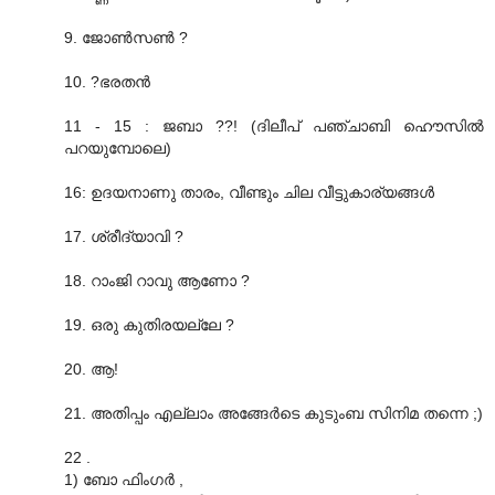
9. ജോൺസൺ ?
10. ?ഭരതൻ
11 - 15 : ജബാ ??! (ദിലീപ് പഞ്ചാബി ഹൌസിൽ
പറയുമ്പോലെ)
16: ഉദയനാണു താരം, വീണ്ടും ചില വീട്ടുകാര്യങ്ങൾ
17. ശ്രീദ്യാവി ?
18. റാംജി റാവു ആണോ ?
19. ഒരു കുതിരയല്ലേ ?
20. ആ!
21. അതിപ്പം എല്ലാം അങ്ങേർടെ കുടുംബ സിനിമ തന്നെ ;)
22 .
1) ബോ ഫിംഗർ ,