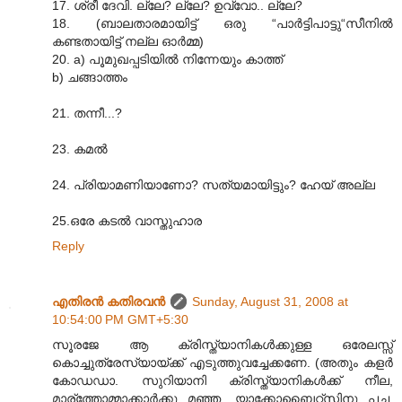
17. ശ്രീ ദേവി. ല്ലേ? ല്ലേ? ഉവ്വോ.. ല്ലേ?
18. (ബാലതാരമായിട്ട് ഒരു “പാര്‍ട്ടിപാട്ടു“സീനില്‍
കണ്ടതായിട്ട് നല്ല ഓര്‍മ്മ)
20. a) പൂമുഖപ്പടിയില്‍ നിന്നേയും കാത്ത്
b) ചങ്ങാത്തം
21. തന്നീ...?
23. കമല്‍
24. പ്രിയാമണിയാണോ? സത്യമായിട്ടും? ഹേയ് അല്ല
25.ഒരേ കടല്‍ വാസ്തുഹാര
Reply
എതിരന്‍ കതിരവന്‍
Sunday, August 31, 2008 at
10:54:00 PM GMT+5:30
സൂരജേ ആ ക്രിസ്ത്യാനികള്‍ക്കുള്ള ഒരേലസ്സ്
കൊച്ചുത്രേസ്യായ്ക്ക് എടുത്തുവച്ചേക്കണേ. (അതും കളര്‍
കോഡഡാ. സുറിയാനി ക്രിസ്ത്യാനികള്‍ക്ക് നീല,
മാര്ത്തോമ്മാക്കാര്‍ക്കു മഞ്ഞ, യാക്കോബൈറ്റ്സിനു പച്ച,