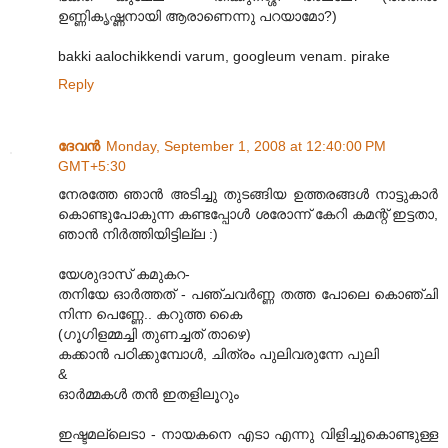
ഉണ്ണികൃഷ്ണനായി ആരാണെന്നു പറയാമോ?)
bakki aalochikkendi varum, googleum venam. pirake
Reply
ദേവന്‍
Monday, September 1, 2008 at 12:40:00 PM
GMT+5:30
നേരത്തേ ഞാന്‍ അടിച്ചു തുടങ്ങിയ ഉത്തരങ്ങള്‍ നാട്ടുകാര്‍
കൊണ്ടുപോകുന്ന കണ്ടപ്പോള്‍ ശരോന്ന് കേറി കമന്റ് ഇട്ടതാ,
ഞാന്‍ നിര്‍ത്തിയിട്ടില്ല :)
യേശുദാസ് കമുകറ-
തനിയേ ഓര്‍ത്തത് - പഞ്ചവര്‍ണ്ണ തത്ത പോലെ കൊഞ്ചി
നിന്ന പെണ്ണേ.. കറുത്ത കൈ
(ഗൂഗിളമ്മച്ചി തുണച്ചത് താഴെ)
കക്കാന്‍ പഠിക്കുമ്പോള്‍, ചിത്രം പുലിവരുന്നേ പുലി
&
ഓര്‍മ്മകള്‍ തന്‍ ഇതളിലൂറും
ഇഷ്ടമല്ലെടാ - നായകനെ എടാ എന്നു വിളിച്ചുകൊണ്ടുള്ള