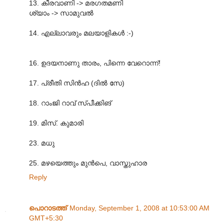
13. കീരവാണി -> മരഗതമണി
ശ്യാം -> സാമുവല്‍
14. എല്ലാവരും മലയാളികള്‍ :-)
16. ഉദയനാണു താരം, പിന്നെ വേറൊന്ന്!
17. പ്രീതി സിന്‍ഹ (ദില്‍ സേ)
18. റാംജി റാവ് സ്പീക്കിങ്
19. മിസ്. കുമാരി
23. മധു
25. മഴയെത്തും മുന്‍പെ, വാസ്തുഹാര
Reply
പൊറാടത്ത്
Monday, September 1, 2008 at 10:53:00 AM
GMT+5:30