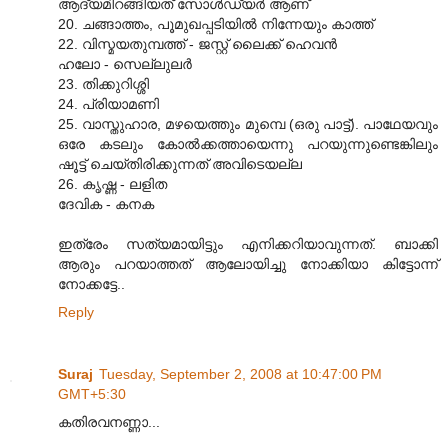
ആദ്യമിറങ്ങിയത് സോള്‍ഡ്യര്‍ ആണ്
20. ചങ്ങാത്തം, പൂമുഖപ്പടിയില്‍ നിന്നേയും കാത്ത്
22. വിസ്മയതുമ്പത്ത് - ജസ്റ്റ് ലൈക്ക് ഹെവന്‍
ഹലോ - സെല്ലുലര്‍
23. തിക്കുറിശ്ശി
24. പ്രിയാമണി
25. വാസ്തുഹാര, മഴയെത്തും മുമ്പെ (ഒരു പാട്ട്). പാഥേയവും
ഒരേ കടലും കോല്‍ക്കത്തായെന്നു പറയുന്നുണ്ടെങ്കിലും
ഷൂട്ട് ചെയ്തിരിക്കുന്നത് അവിടെയല്ല
26. കൃഷ്ണ - ലളിത
ദേവിക - കനക
ഇത്രേം സത്യമായിട്ടും എനിക്കറിയാവുന്നത്. ബാക്കി
ആരും പറയാത്തത് ആലോയിച്ചു നോക്കിയാ കിട്ടോന്ന്
നോക്കട്ടേ..
Reply
Suraj
Tuesday, September 2, 2008 at 10:47:00 PM
GMT+5:30
കതിരവനണ്ണാ...