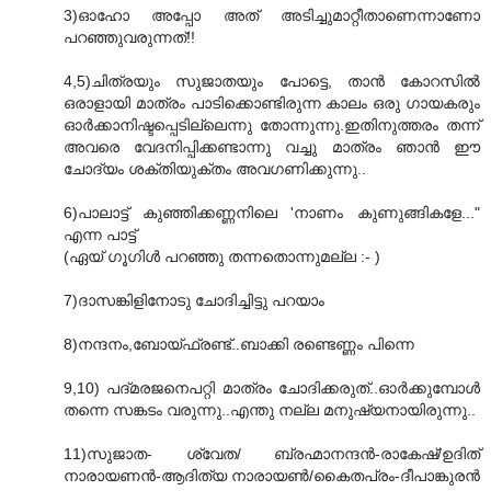
3)ഓഹോ അപ്പോ അത്‌ അടിച്ചുമാറ്റീതാണെന്നാണോ
പറഞ്ഞുവരുന്നത്‌!!
4,5)ചിത്രയും സുജാതയും പോട്ടെ, താൻ കോറസിൽ
ഒരാളായി മാത്രം പാടിക്കൊണ്ടിരുന്ന കാലം ഒരു ഗായകരും
ഓർക്കാനിഷ്ടപ്പെടില്ലെന്നു തോന്നുന്നു.ഇതിനുത്തരം തന്ന്‌
അവരെ വേദനിപ്പിക്കണ്ടാന്നു വച്ചു മാത്രം ഞാൻ ഈ
ചോദ്യം ശക്തിയുക്തം അവഗണിക്കുന്നു..
6)പാലാട്ട്‌ കുഞ്ഞിക്കണ്ണനിലെ 'നാണം കുണുങ്ങികളേ..."
എന്ന പാട്ട്‌
(ഏയ്‌ ഗൂഗിൾ പറഞ്ഞു തന്നതൊന്നുമല്ല :- )
7)ദാസങ്കിളിനോടു ചോദിച്ചിട്ടു പറയാം
8)നന്ദനം,ബോയ്ഫ്രണ്ട്‌..ബാക്കി രണ്ടെണ്ണം പിന്നെ
9,10) പദ്മരജനെപറ്റി മാത്രം ചോദിക്കരുത്‌..ഓർക്കുമ്പോൾ
തന്നെ സങ്കടം വരുന്നു..എന്തു നല്ല മനുഷ്യനായിരുന്നു..
11)സുജാത- ശ്വേത/ ബ്രഹ്മാനന്ദൻ-രാകേഷ്‌/ഉദിത്‌
നാരായണൻ-ആദിത്യ നാരായൺ/കൈതപ്രം-ദീപാങ്കുരൻ