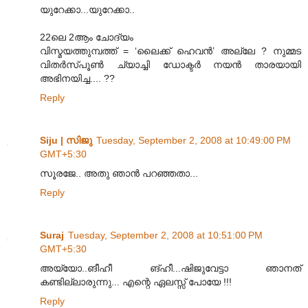
യുറേക്കാ...യുറേക്കാ..
22ലെ 2ആം ചോദ്യം
വിസ്മയത്തുമ്പത്ത് = ‘ലൈക്ക് ഹെവൻ’ അല്ലേ ? നുമ്മട
വിതർസ്പൂൺ ച്യാച്ചി ഡോക്ടർ നയൻ താരയായി
അഭിനയിച്ച.... ??
Reply
Siju | സിജു
Tuesday, September 2, 2008 at 10:49:00 PM
GMT+5:30
സൂരജേ.. അതു ഞാന്‍ പറഞ്ഞതാ...
Reply
Suraj
Tuesday, September 2, 2008 at 10:51:00 PM
GMT+5:30
അയ്യോ..ങീഹീ ങ്ഹീ...ഷിജുവേട്ടാ ഞാനത്
കണ്ടില്ലാരുന്നു... എന്റെ ഏലസ്സ് പോയേ !!!
Reply