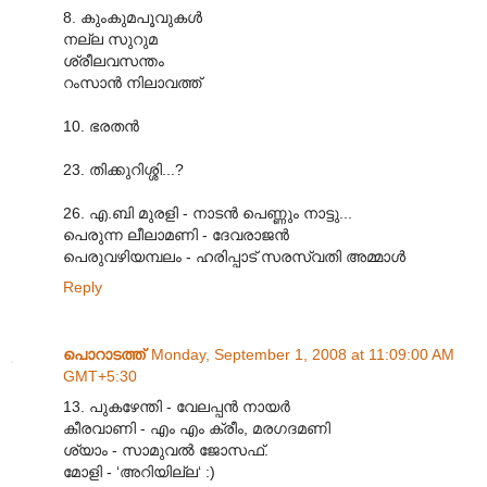
8. കുംകുമപൂവുകൾ
നല്ല സുറുമ
ശ്രീലവസന്തം
റംസാൻ നിലാവത്ത്
10. ഭരതൻ
23. തിക്കുറിശ്ശി...?
26. എ.ബി മുരളി - നാടൻ പെണ്ണും നാട്ടു...
പെരുന്ന ലീലാമണി - ദേവരാജൻ
പെരുവഴിയമ്പലം - ഹരിപ്പാട് സരസ്വതി അമ്മാൾ
Reply
പൊറാടത്ത്
Monday, September 1, 2008 at 11:09:00 AM
GMT+5:30
13. പുകഴേന്തി - വേലപ്പൻ നായർ
കീരവാണി - എം എം ക്രീം, മരഗദമണി
ശ്യാം - സാമുവൽ ജോസഫ്.
മോളി - ‘അറിയില്ല‘ :)