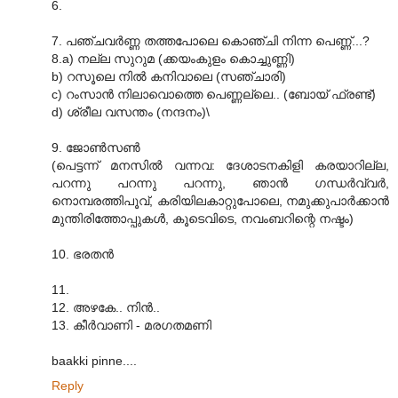
6.
7. പഞ്ചവര്‍ണ്ണ തത്തപോലെ കൊഞ്ചി നിന്ന പെണ്ണ്‌...?
8.a) നല്ല സുറുമ (ക്കയംകുളം കൊച്ചുണ്ണി)
b) റസൂലെ നില്‍ കനിവാലെ (സഞ്ചാരി)
c) റംസാന്‍ നിലാവൊത്തെ പെണ്ണല്ലെ.. (ബോയ് ഫ്രണ്ട്)
d) ശ്രീല വസന്തം (നന്ദനം)\
9. ജോണ്‍സണ്‍
(പെട്ടന്ന് മനസില്‍ വന്നവ‍: ദേശാടനകിളി കരയാറില്ല,
പറന്നു പറന്നു പറന്നു, ഞാന്‍ ഗന്ധര്‍വ്വര്‍,
നൊമ്പരത്തിപൂവ്, കരിയിലകാറ്റുപോലെ, നമുക്കുപാര്‍ക്കാന്‍
മുന്തിരിത്തോപ്പുകള്‍, കൂടെവിടെ, നവംബറിന്റെ നഷ്ടം)
10. ഭരതന്‍
11.
12. അഴകേ.. നിന്‍..
13. കീര്‍വാണി - മരഗതമണി
baakki pinne....
Reply