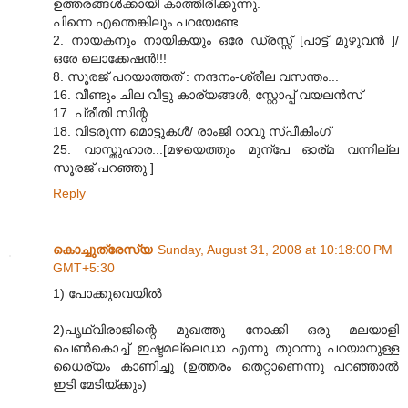
ഉത്തരങ്ങള്‍ക്കായി കാത്തിരിക്കുന്നു.
പിന്നെ എന്തെങ്കിലും പറയേണ്ടേ..
2. നായകനും നായികയും ഒരേ ഡ്രസ്സ് [പാട്ട്‌ മുഴുവന്‍ ]/
ഒരേ ലൊക്കേഷന്‍!!!
8. സൂരജ് പറയാത്തത് : നന്ദനം-ശ്രീല വസന്തം...
16. വീണ്ടും ചില വീട്ടു കാര്യങ്ങള്‍, സ്റ്റോപ്പ് വയലന്‍സ്
17. പ്രീതി സിന്റ
18. വിടരുന്ന മൊട്ടുകള്‍/ രാംജി റാവു സ്പീകിംഗ്‌
25. വാസ്തുഹാര...[മഴയെത്തും മുന്പേ ഓര്മ വന്നില്ല
സൂരജ് പറഞ്ഞു ]
Reply
കൊച്ചുത്രേസ്യ
Sunday, August 31, 2008 at 10:18:00 PM
GMT+5:30
1) പോക്കുവെയിൽ
2)പൃഥ്വിരാജിന്റെ മുഖത്തു നോക്കി ഒരു മലയാളി
പെൺകൊച്ച്‌ ഇഷ്ടമല്ലെഡാ എന്നു തുറന്നു പറയാനുള്ള
ധൈര്യം കാണിച്ചു (ഉത്തരം തെറ്റാണെന്നു പറഞ്ഞാൽ
ഇടി മേടിയ്ക്കും)