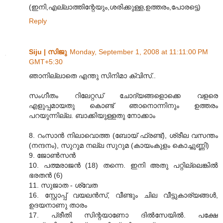
(ഇനി,എല്ലാത്തിന്റേയും,ശരിക്കുള്ള,ഉത്തരം,പോരട്ടെ)
Reply
Siju | സിജു
Monday, September 1, 2008 at 11:11:00 PM
GMT+5:30
ഞാനില്ലാതെ എന്തു സിനിമാ ക്വിസ്..
സംഗീതം റിലേറ്റഡ് ചോദ്യങ്ങളൊക്കെ വളരെ
എളുപ്പമായതു കൊണ്ട് ഞാനൊന്നിനും ഉത്തരം
പറയുന്നില്ല. ബാക്കിയുള്ളതു നോക്കാം
8. റംസാന്‍ നിലാവൊത്ത (ബോയ് ഫ്രണ്ട്), ശ്രീല വസന്തം
(നന്ദനം), സുറുമ നല്ല സുറുമ (കായംകുളം കൊച്ചുണ്ണി)
9. ജോണ്‍സന്‍
10. പത്മരാജന്‍ (18) തന്നെ. ഇനി അതു പറ്റില്ലെങ്കില്‍
ഭരതന്‍ (6)
11. സുജാത - ശ്വേത
16. സ്റ്റോപ്പ് വയലന്‍സ്, വീണ്ടും ചില വീട്ടുകാര്യങ്ങള്‍,
ഉദയനാണു താരം
17. പ്രീതി സിന്റയാണോ ദില്‍‌സേയില്‍. പക്ഷേ