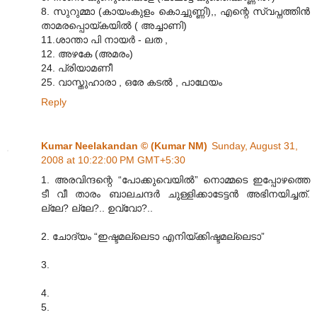
8. സുറുമ്മാ (കായംകുളം കൊച്ചുണ്ണി),, എന്റെ സ്വപ്നത്തിൻ
താമരപ്പൊയ്കയിൽ ( അച്ചാണി)
11.ശാന്താ പി നായർ - ലത ,
12. അഴകേ (അമരം)
24. പ്രിയാമണീ
25. വാസ്തുഹാരാ , ഒരേ കടൽ , പാഥേയം
Reply
Kumar Neelakandan © (Kumar NM)
Sunday, August 31,
2008 at 10:22:00 PM GMT+5:30
1. അരവിന്ദന്റെ “പോക്കുവെയില്‍” നൊമ്മടെ ഇപ്പോഴത്തെ
ടീ വീ താരം ബാലചന്ദര്‍ ചുള്ളിക്കാടേട്ടന്‍ അഭിനയിച്ചത്.
ല്ലേ? ല്ലേ?.. ഉവ്വോ?..
2. ചോദ്യം “ഇഷ്ടമല്ലെടാ എനിയ്ക്കിഷ്ടമല്ലെടാ”
3.
4.
5.