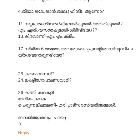
4.ജിയാ,ജലേ,ജാന്‍,ജലേ.(ഹിന്ദി)..ആണോ?
11.സുജാത-ശ്വേത./കിഷോര്‍കുമാര്‍-അമിത്കുമാര്‍./
എം.എല്‍.വസന്തകുമാരി-ശ്രീവിദ്യ./??
13.കീരവാണി-എം.എം.ക്രീം.
17.സിമ്രാന്‍.അതോ,അവരോടൊപ്പം,ഇന്റ്രോഡ്യൂസ്ചെ
യ്ത,വേറോരുനടിയോ?
23.കമലഹാസന്‍?
24.ലക്ഷ്മിഗോപാലസ്വാമി?
26.കത്തി-കഥകളി.
ദേവിക-കനക
പെരുന്നലീലാമണി-ഹരിപ്പാട്സരസ്വതിഅമ്മാള്‍.
ബാക്കിആരേലും..പറയൂ..
:)
Reply