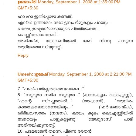
ഉണ്ടാപ്രി
Monday, September 1, 2008 at 1:35:00 PM
GMT+5:30
ഹാ ഹാ ഇതിപ്പോഴാ കണ്ടത്..
എല്ലാ ഉത്തരോം ദേവേട്ടനും ടീമുകളും പറയും..
പക്ഷേ, ഇഷ്ടമല്ലെടായുടെ പ്രത്യേകത..
പെണ്ണ് കോലേക്കേറി...
അല്ലല്ല, കോവണിയേല്‍ കേറി നിന്നു പാടുന്ന
ആദ്യത്തെ ഡ്യുയറ്റ്.
Reply
Umesh::ഉമേഷ്
Monday, September 1, 2008 at 2:21:00 PM
GMT+5:30
7. “പഞ്ചവര്‍ണ്ണത്തത്ത പോലെ...”
8. “സുറുമാ നല്ല സുറുമാ...” (കായംകുളം കൊച്ചുണ്ണി),
“എന്റെ സ്വപ്നത്തില്‍...” (അച്ചാണി), “ആയിരം
കാതമകലെയാണെങ്കിലും...” (ഹര്‍ഷബാഷ്പം),
ശ്രീലവസന്തം (നന്ദനം). കായം കുളം കൊച്ചുണ്ണിയില്‍
വേറെയും പാട്ടുകളുണ്ടു് യേശുദാസ് പാടി
അഭിനയിക്കുന്നതു്.
10. പദ്മരാജന്‍ തന്നെ. പിന്നെ ഭരതന്‍.