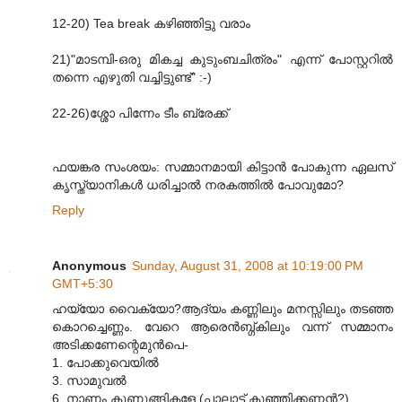
12-20) Tea break കഴിഞ്ഞിട്ടു വരാം
21)"മാടമ്പി-ഒരു മികച്ച കുടുംബചിത്രം" എന്ന്‌ പോസ്റ്ററിൽ
തന്നെ എഴുതി വച്ചിട്ടുണ്ട്‌" :-)
22-26)ശ്ശോ പിന്നേം ടീം ബ്രേക്ക്‌
ഫയങ്കര സംശയം: സമ്മാനമായി കിട്ടാൻ പോകുന്ന ഏലസ്‌
കൃസ്ത്യാനികൾ ധരിച്ചാൽ നരകത്തിൽ പോവുമോ?
Reply
Anonymous
Sunday, August 31, 2008 at 10:19:00 PM
GMT+5:30
ഹയ്യോ വൈക്യോ?ആദ്യം കണ്ണിലും മനസ്സിലും തടഞ്ഞ
കൊറച്ചെണ്ണം. വേറെ ആരെൻബ്ഗ്കിലും വന്ന് സമ്മാനം
അടിക്കണേന്റെമുൻപെ-
1. പോക്കുവെയിൽ
3. സാമുവൽ
6. നാണം കുണുങ്ങികളേ (പാലാട്ട് കുഞ്ഞിക്കണ്ണൻ?)