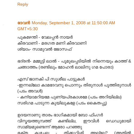
Reply
ദേവന്‍
Monday, September 1, 2008 at 11:50:00 AM
GMT+5:30
പുകഴേന്തി - വേലപ്പന്‍ നായര്‍
കീരവാണി - മരഗത മണി കീരവാണി
ശ്യാം- സാമുവല്‍ ജോസഫ്
ഭദ്രന്‍- മമ്മൂട്ടി ലാല്‍ - പൂമുഖപ്പടിയില്‍ നിന്നെയും കാത്ത് &
ചങ്ങാത്തം (രണ്ടിലും മോഹന്‍ ലാലിനു ഗമ പോരാ)
എസ് ജാനകി പി സുശീല പാട്ടുകള്‍
-ഇന്നല്ലോ കാമദേവനു പൊന്നും തിരുനാള്‍ പൂത്തിരുനാള്‍
(പടം അവള്‍)
- കന്യാമറിയമേ പുണ്യപ്രകാശമേ (പടം അറിയില്ല)
സരിഗമ പാടുന്ന കുയിലുകളേ (പടം കൈതപ്പൂ)
ഉദയനാണു താരം ഭാഗികമായി ബോ ഫിംഗര്‍
വിസ്മയത്തുമ്പത്ത് കണ്ടില്ല, ഈവിള്‍ ഡെഡുമായി
സാമ്യമുണ്ടെന്ന് ആരോ പറഞ്ഞു
ഭക്ത കുചേല - തിക്കുറിശ്ശി അല്ലേ? (അതില്‍