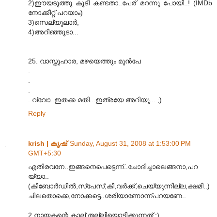
2)ഈയടുത്തു കൂടി കണ്ടതാ..പേര് മറന്നു പോയി..! (IMDb
നോക്കീറ്റ് പറയാം)
3)സെല്യുലാർ,
4)അറിഞ്ഞൂടാ...
25. വാസ്തുഹാര, മഴയെത്തും മുൻപേ
.
.
.
. വ്വോ..ഇതക്ക മതി...ഇത്രയേ അറിയൂ... ;)
Reply
krish | കൃഷ്
Sunday, August 31, 2008 at 1:53:00 PM
GMT+5:30
എതിരവനേ..ഇങ്ങനെപെട്ടെന്ന്..ചോദിച്ചാലെങ്ങനാ,പറ
യ്യാ..
(കീബോര്‍ഡില്‍,സ്പേസ്,കീ,വര്‍ക്ക്,ചെയ്യുന്നില്ല,ക്ഷമി..)
ചിലതൊക്കെ,നോക്കട്ടെ..ശരിയാണോന്ന്പറയണേ..
2.നായകന്റെ,കാല്,തല്ലിയൊടിക്കുന്നത്.:)