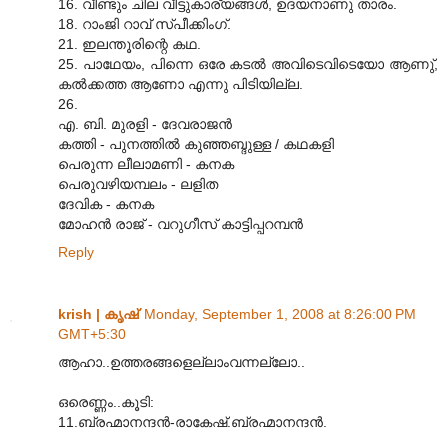
16. വീണ്ടും ചില വീട്ടുകാര്യങ്ങള്‍, ഉദയനാണു താരം.
18. റാംജി റാവ് സ്പീക്കിംഗ്.
21. ഇലന്തൂരിന്റെ കഥ.
25. പാഥേയം, പിന്നെ ഒരേ കടല്‍ അവിടെവിടെയോ ആണു്,
കല്‍ക്കത്ത ആണോ എന്നു പിടിയില്ല.
26.
എ. ബി. മുരളി - ദേവരാജന്‍
കത്തി - പുനത്തില്‍ കുഞ്ഞബ്ദുള്ള / കഥകളി
പെരുന്ന ലീലാമണി - കനക
പെരുവഴിയമ്പലം - ലളിത
ദേവിക - കനക
മോഹന്‍ രാജ് - വറുഗീസ് കാട്ടിപ്പറമ്പന്‍
Reply
krish | കൃഷ്
Monday, September 1, 2008 at 8:26:00 PM
GMT+5:30
ആഹാ..ഉത്തരങ്ങളെല്ലാംവന്നല്ലോ..
ഒരെണ്ണം..കൂടി:
11.ബ്രഹ്മാനന്ദന്‍-രാകേഷ്.ബ്രഹ്മാനന്ദന്‍.