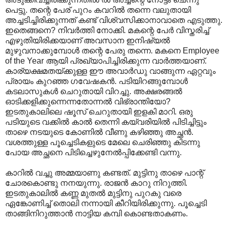
പെട്ടു. തന്റെ പേര് പുറം കവറിൽ തന്നെ വലുതായി
അച്ചടിച്ചിരിക്കുന്നത് കണ്ട് വിശ്വസിക്കാനാവാതെ എടുത്തു.
ഇതെങ്ങനെ? നിവർത്തി നോക്കി. മകന്റെ പേർ വിസ്തരിച്ച്
എഴുതിയിരിക്കയാണ് അവസാന ഇനിഷ്യൽ
മുഴുവനാക്കുമ്പോൾ തന്റെ പേരു തന്നെ. മകനെ Employee
of the Year ആയി പ്രഖ്യാപിച്ചിരിക്കുന്ന വാർത്തയാണ്.
കാര്യക്ഷമതയ്ക്കുള്ള ഈ അവാർഡു വാങ്ങുന്ന ഏറ്റവും
പ്രായം കുറഞ്ഞ ഗവേഷകൻ. പടിയിറങ്ങുമ്പോൾ
കടലാസുകൾ ചെറുതായി വിറച്ചു. അക്ഷരങ്ങൽ
ഓടിക്കളിക്കുന്നെന്നതോന്നൽ വിഭ്രാന്തിയോ?
ഇടതുകാലിലെ ഷൂസ് ചെറുതായി ഇളകി മാറി. ഒരു
പടിയുടെ വക്കിൽ കാൽ തെന്നി കയ്‌വരിയിൽ പിടിച്ചിട്ടും
താഴെ നടയുടെ കോണിൽ വീണു കഴിഞ്ഞു അച്ഛൻ.
വശത്തുള്ള പൂച്ചെടികളുടെ മേലെ ചെരിഞ്ഞു കിടന്നു
പോയ അച്ഛനെ പിടിച്ചെഴുനേൽ‌പ്പിക്കേണ്ടി വന്നു.
കാറിൽ വച്ചു അമ്മയാണു കണ്ടത്. മുട്ടിനു താഴെ പാന്റ്
ചോരകൊണ്ടു നനയുന്നു. രാജൻ കാറു നിറുത്തി.
ഇടതുകാലിൽ കണ്ണ മുതൽ മുട്ടിനു പുറകു വരെ
ഏങ്കോണിച്ച് തൊലി നന്നായി കീറിയിരിക്കുന്നു. പൂച്ചെടി
താങ്ങിനിറുത്താൻ നാട്ടിയ കമ്പി കൊണ്ടതാകണം.