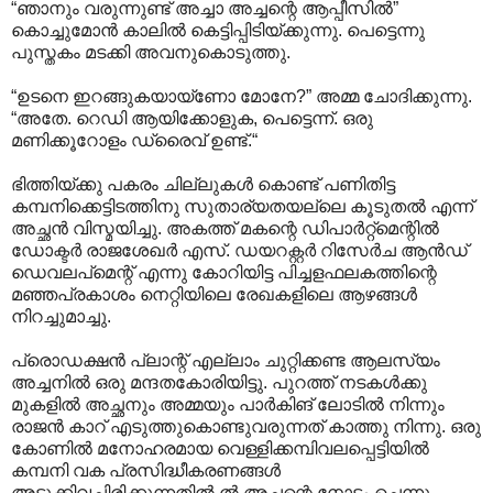
“ഞാനും വരുന്നുണ്ട് അച്ചാ അച്ചന്റെ ആപ്പീസിൽ”
കൊച്ചുമോൻ കാലിൽ കെട്ടിപ്പിടിയ്ക്കുന്നു. പെട്ടെന്നു
പുസ്തകം മടക്കി അവനുകൊടുത്തു.
“ഉടനെ ഇറങ്ങുകയായ്ണോ മോനേ?” അമ്മ ചോദിക്കുന്നു.
“അതേ. റെഡി ആയിക്കോളുക, പെട്ടെന്ന്. ഒരു
മണിക്കൂറോളം ഡ്രൈവ് ഉണ്ട്.“
ഭിത്തിയ്ക്കു പകരം ചില്ലുകൾ കൊണ്ട് പണിതിട്ട
കമ്പനിക്കെട്ടിടത്തിനു സുതാര്യതയല്ലെ കൂടുതൽ എന്ന്
അച്ഛൻ വിസ്മയിച്ചു. അകത്ത് മകന്റെ ഡിപാർറ്റ്മെന്റിൽ
ഡോക്ടർ രാജശേഖർ എസ്. ഡയറക്റ്റർ റിസേർച ആൻഡ്
ഡെവലപ്മെന്റ് എന്നു കോറിയിട്ട പിച്ചളഫലകത്തിന്റെ
മഞ്ഞപ്രകാശം നെറ്റിയിലെ രേഖകളിലെ ആഴങ്ങൾ
നിറച്ചുമാച്ചു.
പ്രൊഡക്ഷൻ പ്ലാന്റ് എല്ലാം ചുറ്റിക്കണ്ട ആലസ്യം
അച്ചനിൽ ഒരു മന്ദതകോരിയിട്ടു. പുറത്ത് നടകൾക്കു
മുകളിൽ അച്ഛനും അമ്മയും പാർകിങ് ലോടിൽ നിന്നും
രാജൻ കാറ് എടുത്തുകൊണ്ടുവരുന്നത് കാത്തു നിന്നു. ഒരു
കോണിൽ മനോഹരമായ വെള്ളിക്കമ്പിവലപ്പെട്ടിയിൽ
കമ്പനി വക പ്രസിദ്ധീകരണങ്ങൾ
അടുക്കിവച്ചിരിക്കുന്നതിൽ ൽ അച്ചന്റെ നോട്ടം ചെന്നു