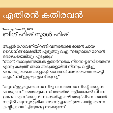
എതിരന്‍ കതിരവന്‍
Tuesday, June 23, 2009
ബിഗ് ഫിഷ് സ്മാൾ ഫിഷ്
അച്ഛൻ ഗോവണിയിറങ്ങി വന്നതോടെ രാജൻ ചായ
ഡൈനിങ് മേശയിൽ എടുത്തു വച്ചു. “ജെറ്റ് ലാഗ് മാറാൻ
ഒരാഴ്ചയെങ്കിലും എടുക്കും”
“ഞാൻ നാലുമണ്യ്ക്കേ ഉണർന്നതാ. നിന്നെ ഉണർത്തെണ്ട
എന്നു കരുതി” അമ്മ അടുക്കളയിൽ നിന്നും വിളിച്ചു
പറഞ്ഞു.രാജൻ അച്ഛന്റെ പാദങ്ങൾ കസേരയിൽ കയറ്റി
വച്ചു. “നീര് ഇപ്പഴും ഉണ്ട് കുറച്ച്”
“ഷൂസ് ഇട്ടതുകൊണ്ടാ നീരു വന്നതെന്നാ നിന്റെ അച്ഛൻ
പറയുന്നെ” അമ്മയുടെ സ്വരത്തിൽ കളിയാക്കൽ ധ്വനി
ഉണ്ടോ എന്ന് അച്ഛൻ സംശയിച്ചു കഴിഞ്ഞു.“പിന്നെ ഞാൻ
നാട്ടിൽ ഷൂസുമിട്ടല്ലെ നടന്നിട്ടുള്ളത്. ഈ പാന്റു തന്നെ
കഷ്ടിച്ചാ വലിച്ചിട്ടോണ്ടു നടക്കുന്നേ”