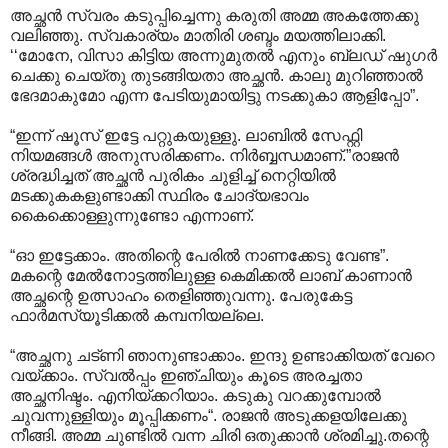
അച്ഛൻ സ്വരം കടുപ്പിച്ചെന്നു കരുതി അമ്മ അകത്തേക്കു
വലിഞ്ഞു. സ്വകാര്യം മാതിരി ശബ്ദം മയത്തിലാക്കി.
‘‘മോനേ, വിസാ കിട്ടിയ അന്നുമുതൽ എനും ബ്ലഡ് ഷുഗർ
ചെക്കു ചെയ്തു തുടങ്ങിയതാ അച്ഛൻ. കാലു മുറിഞ്ഞാൽ
ഭേദമാകുമോ എന്ന പേടിയുമായിട്ടു നടക്കുകാ ആളിപ്പോ”.
“ഇന്ന് ഷൂസ് ഇട്ടേ പറ്റുകയുള്ളു. ലാബിൽ സേഫ്റ്റി
നിയമങ്ങൾ അനുസരിക്കണം. നിർബ്ബന്ധമാണ്.”രാജൻ
ശ്രദ്ധിച്ചത് അച്ഛൻ പുരികം ചുളിച്ച് നെറ്റിയിൽ
മടക്കുകകളുണ്ടാക്കി സ്ഥിരം ചോദ്യഭാവം
കൈക്കൊള്ളുന്നുണ്ടോ എന്നാണ്.
“ഓ ഇട്ടേക്കാം. അതിന്റെ പേരിൽ നാണക്കേടു വേണ്ട”.
മകന്റെ മേൽനോട്ടത്തിലുള്ള കെമിക്കൽ ലാബ് കാണാൻ
അച്ഛന്റെ ഉത്സാഹം തെളിഞ്ഞുവന്നു. പേരുകേട്ട
ഫാർമസ്യൂടിക്കൽ കമ്പനിയല്ലെ.
“അച്ഛനു ചട്ണി ഞാനുണ്ടാക്കാം. ഇന്ദു ഉണ്ടാക്കിയത് വേറെ
വയ്ക്കാം. സ്വൽ‌പ്പം ഇഞ്ചിയും കൂടെ അരച്ചതാ
അച്ഛനിഷ്ടം. എനിയ്ക്കറിയാം. കടുകു വറക്കുമ്പോൽ
ചുവന്നുള്ളിയും മൂപ്പിക്കണം“. രാജൻ അടുക്കളയിലേക്കു
നീങ്ങി. അമ്മ ചുണ്ടിൽ വന്ന ചിരി ഒതുക്കാൻ ശ്രമിച്ചു.തന്റെ