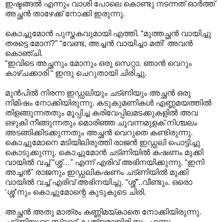
ഇഷ്ടങ്ങൽ എന്നും വാശി പോലെ കൊണ്ടു നടന്നത് ഓർത്ത്
അച്ഛൻ താഴേക്ക് നോക്കി ഇരുന്നു.
കൊച്ചുമോൻ പുസ്തകവുമായി എത്തി. “മുത്തച്ഛൻ വായിച്ചു
തരട്ടെ മോന്?” “വേണ്ട, അച്ചൻ വായിച്ചാ മതി’ അവൻ
കൊഞ്ചി.
“ഇവിടെ അച്ഛനും മോനും ഒരു സെറ്റാ. ഞാൻ വെറും
കാഴ്ചക്കാരി “ ഇന്ദു ചെറുതായി ചിരിച്ചു.
മുൻപിൽ നിരന്ന ഇഡ്ഡലിയും ചട്ണിയും അച്ഛൻ ഒരു
നിമിഷം നോക്കിയിരുന്നു. കടുകുമണികൾ എണ്ണമയത്തിൽ
തിളങ്ങുന്നതതും മൂപ്പിച്ച കരിവേപ്പിലമടക്കുകളിൽ അവ
ഒഴുകി നീങ്ങുന്നതും മൊരിഞ്ഞ ചുവന്നമുളക് നിശ്ചലം
അടങ്ങിക്കിടക്കുന്നതും അച്ഛൻ വെറുതെ കണ്ടിരുന്നു.
കൊച്ചുമോനെ മടിയിലിരുത്തി രാജൻ ഇഡ്ഡലി പൊട്ടിച്ചു
കൊടുക്കുന്നു. കൊച്ചുമോൻ ചട്ണിയിൽ കഷണം മുക്കി
വായിൽ വച്ച് “ശ്ശ്…” എന്ന് എരിവ് അഭിനയിക്കുന്നു. “ഇനി
അച്ചൻ” രാജനും ഇഡ്ഡലികഷണം ചട്ണിയിൽ മുക്കി
വായിൽ വച്ച് എരിവ് അഭിനയിച്ചു. “ശ്ശ്”..വീണ്ടും. ഒരൊ
‘ശ്ശ്’നും കൊച്ചുമോന്റെ കുടുകുടെ ചിരി.
അച്ഛൻ അതു മാത്രം കണ്ണിമയ്കാതെ നോക്കിയിരുന്നു.
ചട്ണിയുടെ സ്വാദ് കൃത്യമായിരിക്കും എന്നു