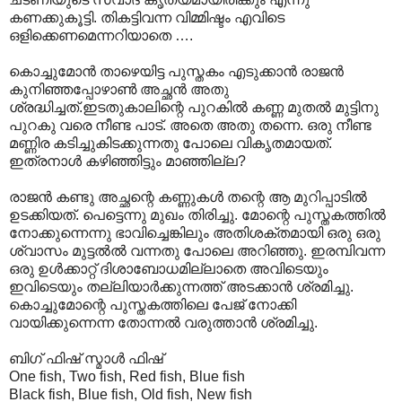
കണക്കുകൂട്ടി. തികട്ടിവന്ന വിമ്മിഷ്ടം എവിടെ
ഒളിക്കെണമെന്നറിയാതെ ….
കൊച്ചുമോൻ താഴെയിട്ട പുസ്തകം എടുക്കാൻ രാജൻ
കുനിഞ്ഞപ്പോഴാൺ അച്ഛൻ അതു
ശ്രദ്ധിച്ചത്.ഇടതുകാലിന്റെ പുറകിൽ കണ്ണ മുതൽ മുട്ടിനു
പുറകു വരെ നീണ്ട പാട്. അതെ അതു തന്നെ. ഒരു നീണ്ട
മണ്ണിര കടിച്ചുകിടക്കുന്നതു പോലെ വികൃതമായത്.
ഇത്രനാൾ കഴിഞ്ഞിട്ടും മാഞ്ഞില്ല?
രാജൻ കണ്ടു അച്ഛന്റെ കണ്ണുകൾ തന്റെ ആ മുറിപ്പാടിൽ
ഉടക്കിയത്. പെട്ടെന്നു മുഖം തിരിച്ചു. മോന്റെ പുസ്തകത്തിൽ
നോക്കുന്നെന്നു ഭാവിച്ചെങ്കിലും അതിശക്തമായി ഒരു ഒരു
ശ്വാസം മുട്ടൽൽ വന്നതു പോലെ അറിഞ്ഞു. ഇരമ്പിവന്ന
ഒരു ഉൾക്കാറ്റ് ദിശാബോധമില്ലാതെ അവിടെയും
ഇവിടെയും തല്ലിയാർക്കുന്നത്ത് അടക്കാൻ ശ്രമിച്ചു.
കൊച്ചുമോന്റെ പുസ്തകത്തിലെ പേജ് നോക്കി
വായിക്കുന്നെന്ന തോന്നൽ വരുത്താൻ ശ്രമിച്ചു.
ബിഗ് ഫിഷ് സ്മാൾ ഫിഷ്
One fish, Two fish, Red fish, Blue fish
Black fish, Blue fish, Old fish, New fish