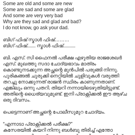
Some are old and some are new
Some are sad and some are glad
And some are very very bad
Why are they sad and glad and bad?
I do not know, go ask your dad.
ബിഗ് ഫിഷ് സ്മാൾ ഫിഷ്………
ബിഗ് ഫിഷ്....... സ്മാൾ ഫിഷ്..........
ബി. എസ്. സി ഫൈനൽ പരീക്ഷ എഴുതിയ രാജശേഖർ
എസ്. മുഖത്തു സദാ ചോദ്യഭാവം മാത്രം
കൊണ്ടുനടക്കുന്ന അച്ഛന്റെ മുൻപിൽ പരുങ്ങി നിന്നു.
പുരികങ്ങൽ ചുരുക്കി നെറ്റിയിൽ ചുളിവുകൾ വരുത്തി
തറച്ചു നോക്കുന്നത് രാജൻ സ്ഥിരം കാണുന്നതാണ്.
എങ്കിലും ഒന്നു പതറി. തിയറി നന്നായിടെഴുതിയിട്ടുണ്ട്.
അതിന്റെ ധൈര്യവുമുണ്ട്. ഇനി പ്രാക്റ്റിക്കൽ ഈ ആഴ്ച
ഒരു ദിവസം.
പെട്ടെന്നാണ് അച്ഛന്റെ പോലീസുമുറ ചോദ്യം.
“എന്നാടാ പ്രാക്റ്റിക്കൽ പരീക്ഷ?”
കസേരയിൽ കയറി നിന്നു ബൾബു തിരിച്ച് എന്തോ