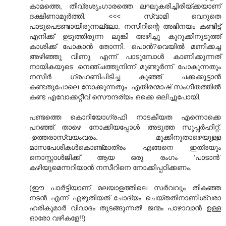
കാമത്തെ, തീവ്രശൃംഗാരത്തെ ലഘൂകരിച്ചിരിയ്ക്കയാണ്
ദക്ഷിണാമൂർത്തി.‌‌ <<< സ്വാമി വെറുതെ
പാടുപെടണ്ടായിരുന്നല്ലോ. നസീറിന്റെ അഭിനയം കണ്ടിട്ട്
എനിക്ക് ഉടുത്തിരുന്ന ലുങ്കി അഴിച്ചു കുറുക്കിനുടുത്ത്
കാശിക്ക് പോകാന്‍ തോന്നി. പൊന്‍?വെയില്‍ മണിക്കച്ച
അഴിഞ്ഞു വീണു എന്ന് പാടുമ്പോള്‍ കാണിക്കുന്നത്
നായികയുടെ നെഞ്ചത്തുനിന്ന് മുണ്ടൂര്‍ന്ന് പോകുന്നതും
നസീര്‍ ഗ്രഹണിപിടിച്ച കുഞ്ഞ് ചക്കക്കൂട്ടാന്‍
കണ്ടതുപോലെ നോക്കുന്നതും. എതിരന്മാഷ് സംഗീതത്തില്‍
കണ്ട എവോക്കറ്റീവ് സൌന്ദര്യം ഒക്കെ ഒലിച്ചുപോയി.
പണ്ടത്തെ കൊറിയോഗ്രഫി നാടകീയത എന്നൊക്കെ
പറഞ്ഞ് താഴെ നോക്കിയപ്പോള്‍ അടുത്ത സൂപ്പര്‍ഹിറ്റ്.
-ഉത്തരാസ്വയംവരം. മൂക്കിനുതാഴെയുള്ള
മാസപേശികള്‍കൊണ്ട്മാത്രം എങ്ങനെ ഇത്രയും
നൊസ്റ്റാള്‍ജിക്ക് ആയ ഒരു രംഗം ‘പാടാന്‍’
കഴിയുമെന്നറിയാന്‍ നസീറിനെ നോക്കിപ്പഠിക്കണം.
(ഈ പാര്‍ട്ടിയാണ് മലയാളത്തിലെ സര്‍വവും തികഞ്ഞ
നടന്‍ എന്ന് എഴുതിയത് ചോദ്യം ചെയ്തതിനാണീശ്വരാ
ഹരികുമാര്‍ വിവാദം തുടങ്ങുന്നത്! ജന്മം പാഴാവാന്‍ ഉള്ള
ഓരോ വഴികളേ!!)