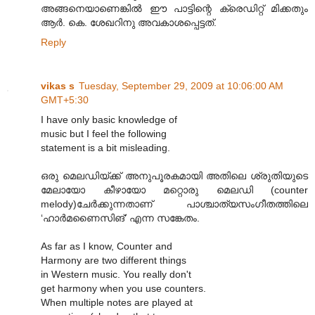
അങ്ങനെയാണെങ്കിൽ ഈ പാട്ടിന്റെ ക്രെഡിറ്റ് മിക്കതും
ആർ. കെ. ശേഖറിനു അവകാശപ്പെട്ടത്.
Reply
vikas s
Tuesday, September 29, 2009 at 10:06:00 AM
GMT+5:30
I have only basic knowledge of
music but I feel the following
statement is a bit misleading.
ഒരു മെലഡിയ്ക്ക് അനുപൂരകമായി അതിലെ ശ്രുതിയുടെ
മേലായോ കീഴായോ മറ്റൊരു മെലഡി (counter
melody)ചേർക്കുന്നതാണ് പാശ്ചാത്യസംഗീതത്തിലെ
‘ഹാർമണൈസിങ്’ എന്ന സങ്കേതം.
As far as I know, Counter and
Harmony are two different things
in Western music. You really don't
get harmony when you use counters.
When multiple notes are played at