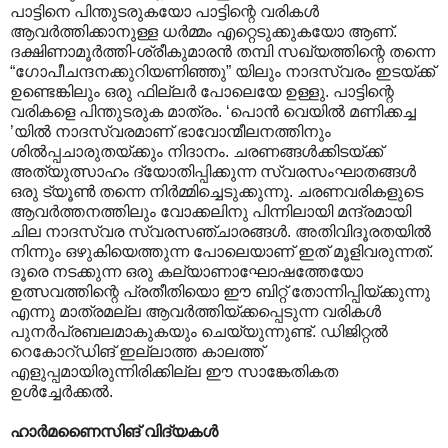
പാട്ടിനെ പിന്തുടരുകയോ പാട്ടിന്റെ വരികൾ
ആവർത്തിക്കാനുള്ള ധർമ്മം എറ്റെടുക്കുകയോ ആണ്.
ദക്ഷിണാമൂർത്തി-ശ്രീകുമാരൻ തമ്പി സഖ്യത്തിന്റെ തന്നെ
“ഗോപീചന്ദനക്കുറിയണിഞ്ഞു” യിലും നാദസ്വരം ഇടയ്ക്ക്
ഉണ്ടെങ്കിലും ഒരു ഫില്ലർ പോലെയേ ഉള്ളു. പാട്ടിന്റെ
വരികളെ പിന്തുടരുക മാത്രം. ‘പൊൻ വെയിൽ മണിക്കച്ച
’യിൽ നാദസ്വരമാണ് ഭാവോന്മീലനത്തിനും
ശിൽ‌പ്പചാരുതയ്ക്കും നിദാനം. ചരണങ്ങൾക്കിടയ്ക്ക്
അത്യുത്സാഹം ദ്യോതിപ്പിക്കുന്ന സ്വരസംഘാതങ്ങൾ
ഒരു ട്യൂൺ തന്നെ നിർമ്മിച്ചെടുക്കുന്നു. ചരണവരികളുടെ
ആവർത്തനത്തിലും വോക്കലിനു പിന്നിലായി മന്ദ്രമായി
ചില നാദസ്വര സ്വരസഞ്ചാരങ്ങൾ. അതിവിദൂരതയിൽ
നിന്നും ഒഴുകിയെത്തുന്ന പോലെയാണ് ഇത് മൂളിവരുന്നത്.
ദൂരെ നടക്കുന്ന ഒരു കല്യാണാഘോഷത്തേയോ
ഉത്സവത്തിന്റെ പ്രതീതിയൊ ഈ ബിറ്റ് തോന്നിപ്പിയ്ക്കുന്നു
എന്നു മാത്രമല്ല ആവർത്തിയ്ക്കപ്പെടുന്ന വരികൾ
പുനർപ്രബലമാകുകയും ചെയ്യുന്നുണ്ട്. ഡിജിറ്റൽ
റെകോറ്ഡിങ് ഇല്ലാത്ത കാലത്ത്
എളുപ്പമായിരുന്നിരിക്കില്ല ഈ സാങ്കേതികത
ഉൾച്ചേർക്കൽ.
ഹാർമണൈസിങ് വിദ്യകൾ