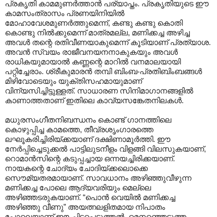
പ്രകൃതി കാമമുണർത്താൻ പര്യാപ്തം. പ്രകൃതിയുടെ ഈ
കാമസംത്രാസം പ്രണയിനിയിൽ
മോഹാവേശമുണർത്തുമെന്ന്, കണ്ടു കണ്ടു കൊതി
കൊണ്ടു നിൽക്കുമെന്ന് മാത്രമല്ല, മണിക്കച്ച അഴിച്ച
അവൾ തന്റെ രതിവീണയാകുമെന്ന് കൂടിയാണ് പ്രത്യാശ.
അവൻ സ്വയം രാജീവനയനനാകുകയും അവൾ
രാധികയുമായാൽ കണ്ണന്റെ മാറിൽ വനമാലയായി
പറ്റിച്ചേരാം. ശ്രീകുമാരൻ തമ്പി ബിംബ-പ്രതിബിംബങ്ങൾ
മിഴിവോടെയും യുക്തിസഹമായുമാണ്
വിന്യസിച്ചിട്ടുള്ളത്. സാ‍ധാരണ സിനിമാഗാനങ്ങളിൽ
കാണാത്തതാണ് ഇതിലെ കാവ്യസങ്കേതനിലകൾ.
മധുരസംഗീതനിബന്ധനം കൊണ്ട് ഗാനത്തിലെ
കൊഴുപ്പിച്ച കാമത്തെ, തീവ്രശൃംഗാരത്തെ
ലഘൂകരിച്ചിരിയ്ക്കയാണ് ദക്ഷിണാമൂർത്തി. ഈ
നേർപ്പിച്ചെടുക്കൽ പാട്ടിലുടനീളം വിളങ്ങി വിലസുകയാണ്,
റൊമാൻസിന്റെ കടുപ്പച്ചായ ഒന്നയച്ചിരിക്കയാണ്.
നായകന്റെ ചോദ്യം ചോദിയ്ക്കലൊക്കെ
സൌമ്യതരമായാണ്. സാവധാനം അഴിഞ്ഞുവീഴുന്ന
മണിക്കച്ച പോലെ ആദ്യവരിയും മെല്ലെ
അഴിഞ്ഞടരുകയാണ്. “പൊൻ വെയിൽ മണിക്കച്ച
അഴിഞ്ഞു വീണു” അയത്നലളിതമായ നിപാതം
പോലെയാണ് ഈ ചിട്ടപ്പെടുത്തൽ. മെനഞ്ഞെടുത്ത