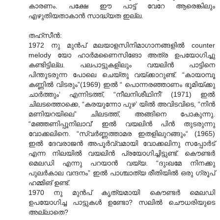
കാരണം. പക്ഷേ ഈ പാട്ട് വേറേ ആരെങ്കിലും
എഴുതിയതാകാൻ സാദ്ധ്യത ഇല്ല.
തഹ്സീൻ:
1972 നു മുൻപ് മലയാളസിനിമാഗാനങ്ങളിൽ counter
melody യോ ഹാർമണൈസിങോ അത്ര ഉപയോഗിച്ചു
കണ്ടിട്ടില്ല. പലപാട്ടുകളിലും വയലിൻ പാട്ടിനെ
പിന്തുടരുന്ന പോലെ ചെയ്തു വയ്ക്കാറുണ്ട്. “കായാമ്പൂ
കണ്ണിൽ വിടരും”(1969) ഇൽ “ പൊന്നരഞ്ഞാണം ഭൂമിയ്ക്കു
ചാർത്തും‘ എന്നിടത്ത്, “നീലനിശീഥിനീ’ (1971) ഇൽ
ചിലടത്തൊക്കെ, “കരയുന്നോ പുഴ’ യിൽ അവിടവിടെ, “നിൻ
മണിയറയിലെ” ചിലടത്ത്, അങ്ങിനെ പോകുന്നു.
“മഞ്ഞണിപ്പൂനിലാവ്’ ഇൽ വയലിൻ പിൻ തുടരുന്നു
വോക്കലിനെ. “സ്വർണ്ണത്താമര ഇതളിലുറങ്ങും“ (1965)
ഇൽ ദേവരാജൻ അപൂർവ്വമായി വോക്കലിനു സപ്പോർട്
എന്ന നിലയിൽ വയലിൻ പ്രയോഗിച്ചിട്ടുണ്ട്. കൌണ്ടർ
മെലഡി എന്നു പറയാൻ വയ്യ. “ദുഃഖമേ നിനക്കു
പുലർകാല വന്ദനം” ഇൽ പാശ്ചാത്യ രീതിയിൽ ഒരു ഗ്രൂപ്
ഹമ്മിങ് ഉണ്ട്.
1970 നു മുൻപ് കൃത്യമായി കൌണ്ടർ മെലഡി
ഉപയോഗിച്ച പാട്ടുകൾ ഉണ്ടോ? സലിൽ ചൌധരിയുടെ
അല്ലാതെ?