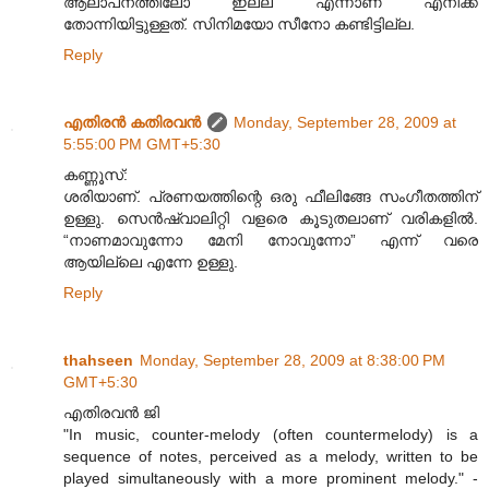
ആലാപനത്തിലോ ഇല്ല എന്നാണ്‌ എനിക്ക്
തോന്നിയിട്ടുള്ളത്. സിനിമയോ സീനോ കണ്ടിട്ടില്ല.
Reply
എതിരന്‍ കതിരവന്‍
Monday, September 28, 2009 at
5:55:00 PM GMT+5:30
കണ്ണൂസ്:
ശരിയാണ്. പ്രണയത്തിന്റെ ഒരു ഫീലിങ്ങേ സംഗീതത്തിന്
ഉള്ളു. സെൻഷ്വാലിറ്റി വളരെ കൂടുതലാണ് വരികളിൽ.
“നാണമാവുന്നോ മേനി നോവുന്നോ” എന്ന് വരെ
ആയില്ലെ എന്നേ ഉള്ളു.
Reply
thahseen
Monday, September 28, 2009 at 8:38:00 PM
GMT+5:30
എതിരവന്‍ ജി
"In music, counter-melody (often countermelody) is a
sequence of notes, perceived as a melody, written to be
played simultaneously with a more prominent melody." -