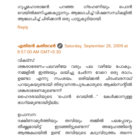
ഗുപ്തമഹാരാജൻ പറഞ്ഞ ഗ്രഹണിയും പൊൻ
വെയിൽമണിച്ചക്കകൂട്ടാനും ആലോചിച്ച് വിഷമസന്ധികളിൽ
ആലോചിച്ച് ചിരിക്കാൻ ഒരു പാട്ടുകൂടിയായി.
Reply
എതിരന്‍ കതിരവന്‍
Saturday, September 26, 2009 at
8:57:00 AM GMT+5:30
വികട്സ്:
ശങ്കരാഭരണം-പലവഴിയേ വരും പല വഴിയേ പോകും.
നമ്മളിൽ ഇത്രയും ലയിച്ചു ചേർന്ന വേറെ ഒരു രാഗം
ഉണ്ടോ എന്നു സംശയം. ഒരിയ്ക്കൽ ചിദംബരനാഥ്
പറയുകയുണ്ടായി തിരുവനന്തപുരംകാരുടെ ആക്സെന്റിൽ
ശങ്കരാഭരണമുണ്ടെന്ന്!
ഹൈദരാലിയുടെ ‘പൊൻ വെയിൽ...” കേൾക്കാനുള്ള
ഭാഗ്യമുണ്ടായിട്ടില്ല.
ഉപാസന:
ദക്ഷിണാമൂർത്തിയും തമ്പിയും തമ്മിൽ പലപ്പോഴും
തീക്ഷ്ണമായിട്ട് ഇടഞ്ഞിട്ടുണ്ടെന്ന് അദ്ദേഹത്തിന്റെ
ആത്മകഥയിൽ ഉണ്ട്. തമ്പിയുടെ കടുമ്പിടുത്തം തന്നെ