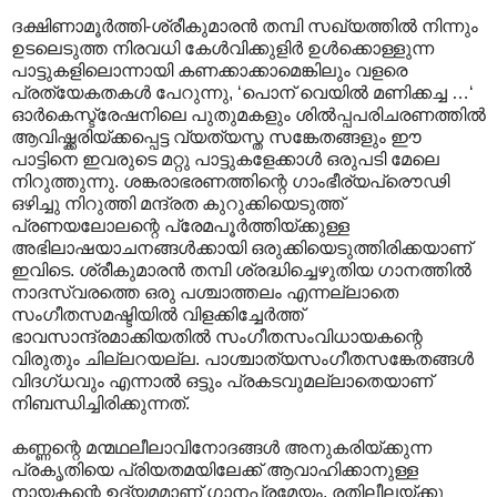
ദക്ഷിണാമൂർത്തി-ശ്രീകുമാരൻ തമ്പി സഖ്യത്തിൽ നിന്നും
ഉടലെടുത്ത നിരവധി കേൾവിക്കുളിർ ഉൾക്കൊള്ളുന്ന
പാട്ടുകളിലൊന്നായി കണക്കാക്കാമെങ്കിലും വളരെ
പ്രത്യേകതകൾ പേറുന്നു, ‘പൊന് വെയിൽ മണിക്കച്ച …‘
ഓർകെസ്ട്രേഷനിലെ പുതുമകളും ശിൽ‌പ്പപരിചരണത്തിൽ
ആവിഷ്ക്കരിയ്ക്കപ്പെട്ട വ്യത്യസ്ത സങ്കേതങ്ങളും ഈ
പാട്ടിനെ ഇവരുടെ മറ്റു പാട്ടുകളേക്കാൾ ഒരുപടി മേലെ
നിറുത്തുന്നു. ശങ്കരാഭരണത്തിന്റെ ഗാംഭീര്യപ്രൌഢി
ഒഴിച്ചു നിറുത്തി മന്ദ്രത കുറുക്കിയെടുത്ത്
പ്രണയലോലന്റെ പ്രേമപൂർത്തിയ്ക്കുള്ള
അഭിലാഷയാചനങ്ങൾക്കായി ഒരുക്കിയെടുത്തിരിക്കയാണ്
ഇവിടെ. ശ്രീകുമാരൻ തമ്പി ശ്രദ്ധിച്ചെഴുതിയ ഗാനത്തിൽ
നാദസ്വരത്തെ ഒരു പശ്ചാത്തലം എന്നല്ലാതെ
സംഗീതസമഷ്ടിയിൽ വിളക്കിച്ചേർത്ത്
ഭാവസാന്ദ്രമാക്കിയതിൽ സംഗീതസംവിധായകന്റെ
വിരുതും ചില്ലറയല്ല. പാശ്ചാത്യസംഗീതസങ്കേതങ്ങൾ
വിദഗ്ധവും എന്നാൽ ഒട്ടും പ്രകടവുമല്ലാതെയാണ്
നിബന്ധിച്ചിരിക്കുന്നത്.
കണ്ണന്റെ മന്മഥലീലാവിനോദങ്ങൾ അനുകരിയ്ക്കുന്ന
പ്രകൃതിയെ പ്രിയതമയിലേക്ക് ആവാഹിക്കാനുള്ള
നായകന്റെ ഉദ്യമമാണ് ഗാനപ്രമേയം. രതിലീലയ്ക്കു