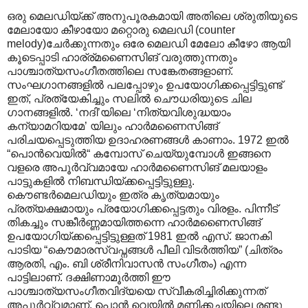
ഒരു മെലഡിയ്ക്ക് അനുപൂരകമായി അതിലെ ശ്രുതിയുടെ
മേലായോ കീഴായോ മറ്റൊരു മെലഡി (counter
melody)ചേർക്കുന്നതും ഒരേ മെലഡി മേലോ കീഴോ ആയി
കൂടെപ്പാടി ഹാര്ര്മണൈസിങ് വരുത്തുന്നതും
പാശ്ചാത്യസംഗീതത്തിലെ സങ്കേതങ്ങളാണ്.
സംഘഗാനങ്ങളിൽ പലപ്പോഴും ഉപയോഗിക്കപ്പെട്ടിട്ടുണ്ട്
ഇത്, പ്രത്യേകിച്ചും സലിൽ ചൌധരിയുടെ ചില
ഗാനങ്ങളിൽ. ‘നദി’യിലെ ‘നിത്യവിശുദ്ധയാം
കന്യാമറിയമേ’ യിലും ഹാർമണൈസിങ്ങ്
പരിചയപ്പെടുത്തിയ ഉദാഹരണങ്ങൾ കാണാം. 1972 ഇൽ
“പൊൻവെയിൽ“ കമ്പോസ് ചെയ്യുമ്പോൾ ഇങ്ങനെ
വളരെ അപൂർവ്വമായേ ഹാർമണൈസിങ് മലയാളം
പാട്ടുകളിൽ നിബന്ധിയ്ക്കപ്പെട്ടിട്ടുള്ളു.
കൌണ്ടർമെലഡിയും ഇത്ര കൃത്യമായും
പ്രത്യക്ഷമായും പ്രയോഗിക്കപ്പെട്ടതും വിരളം. പിന്നീട്
തികച്ചും സങ്കീർണ്ണമായിത്തന്നെ ഹാർമണൈസിങ്ങ്
ഉപയോഗിയ്ക്കപ്പെട്ടിട്ടുള്ളത് 1981 ഇൽ എസ്. ജാനകി
പാടിയ “കൌമാരസ്വപ്നങ്ങൾ പീലി വിടർത്തിയ” (ചിത്രം
ആരതി, എം. ബി ശ്രീനിവാസൻ സംഗീതം) എന്ന
പാട്ടിലാണ്. ദക്ഷിണാമൂർത്തി ഈ
പാശ്ചാത്യസംഗീതവിദ്യയെ സ്വീകരിച്ചിരിക്കുന്നത്
അപൂർവ്വമാണ്. പൊൻ വെയിൽ മണിക്കച്ചയിലെ രണ്ടു