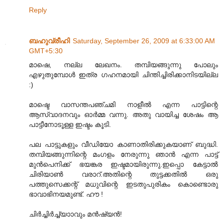
Reply
ബഹുവ്രീഹി
Saturday, September 26, 2009 at 6:33:00 AM
GMT+5:30
മാഷെ, നല്ല ലേഖനം. തമ്പിയങ്ങുന്നു പോലും
എഴുതുമ്പോൾ ഇത്ര ഗഹനമായി ചിന്തിച്ചിരിക്കാനിടയില്ല
:)
മാഷ്ടെ വാസന്തപഞ്ചമി നാളീൽ എന്ന പാട്ടിന്റെ
ആസ്വാദനവും ഓർമ്മ വന്നു. അതു വായിച്ച ശേഷം ആ
പാട്ടീനോടൂള്ള ഇഷ്ടം കൂടി.
പല പാട്ടുകളും വീഡിയോ കാണാതിരിക്കുകയാണ് ബുദ്ധി.
തമ്പിയങ്ങുന്നിന്റെ മംഗളം നേരുന്നു ഞാൻ എന്ന പാട്ട്
മുൻപെനിക്ക് ഭയങ്കര ഇഷ്ടമായിരുന്നു.ഇപ്പൊ കേട്ടാൽ
ചിരിയാൺ വരാറ്‌.അതിന്റെ തുട്ടക്കതിൽ ഒരു
പത്തുസെക്കന്റ് മധുവിന്റെ ഇടതുപുരികം കൊണ്ടൊരു
ഭാവാഭിനയമുണ്ട്. ഹൗ !
ചിർച്ചിർച്ച്യാ‍ാവും മൻഷ്യൻ!