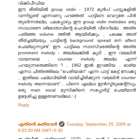
വിക്കിപീഡിയ
ഈ രീതിയില്‍ group violin - 1972 മുന്‍പ് പാട്ടുകളില്‍
വന്നിട്ടുണ്ട് എന്നാണു പറഞ്ഞത്. പാട്ടിനെ വെറുതേ പിന്‍
തുടര്‍ന്നതല്ല, പലപ്പോഴും ഈ group violin melodies ഒരു
സാധാരണ ശ്രോതാവിന്റെ ചെവിയില്‍ വീഴാറില്ല . അത്ര
പതിഞ്ഞ volume ത്തില്‍ ആയിരിക്കും , പക്ഷെ അത്
തീര്ച്ചയ്യയും പാട്ടിന്റെ background spread നെ affect
ചെയ്യുന്നുണ്ട്. ഈ പാട്ടിലെ നാദസ്വരത്തിന്റെ അത്ര
prominent melody - അല്ലെങ്കില്‍ കൂടി , ഈ വയലിന്‍
വായനയെ , counter melody അല്ല എന്ന്
പറയുന്നതെങ്ങിനെ ? .. 1962 ഇല്‍ ഇറങ്ങിയ .. ഭാര്യ
എന്നാ ചിത്രത്തിലെ "പെരിയാറേ" എന്ന പാട്ട് കേട്ട് നോക്കൂ
.. ഇതിലെ പല്ലവിയില്‍ വായിച്ചിരിക്കുന്ന വയലിന്‍ counter
melody തന്നെയാണ് .. പിന്നെ എല്ലാ ഇന്‍സ്ട്രുമെന്റ്സും
ഒരു main vocal മുസിക്കിനെ സപ്പോര്‍ട്ട് ചെയ്യാന്‍
ഉദ്ദേശിച്ചു ഉള്ളതാണല്ലോ :-)
Reply
എതിരന്‍ കതിരവന്‍
Tuesday, September 29, 2009 at
9:03:00 AM GMT+5:30
തഹ്സീൻ, ശരിയാണ്. 1970 നു മുൻപ് ഇതൊന്നും