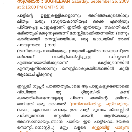
സുഗ്രീവന്‍ :: SUGREEVAN
Saturday, September 26, 2009
at 5:15:00 PM GMT+5:30
പാട്ടിന്റെ ഉള്ളുകള്ളികളൊന്നും അറിഞ്ഞുകൂടെങ്കിലും
ലിതും ലതും (സൂ‍ര്യകാന്തിയും) ഒക്കെ എന്റെയും
പ്രിയപ്പെട്ട പാട്ടുകളാണ്. ഇതില്‍ ഇത്രയും ‘സംഗതി’കള്‍
ഒളിഞ്ഞുകിടക്കുന്നുണ്ടെന്ന് മനസ്സിലാക്കിത്തന്നതിന് (ഒന്നും
കാര്യമായി മനസ്സിലായില്ല, ഒരു ജാഡയ്ക്ക് അങ്ങ്
പറയുന്നതാ....) നന്ദി.
(തമ്പിയേയും സാമിയേയും ഇരുത്തി എതിരനെക്കൊണ്ട് ഈ
ബ്ലോഗ് വായിച്ച്കേള്‍പ്പിച്ചുള്ള ഡിസ്കഷന്‍
എങ്ങനെയായിരിക്കുമെന്ന് കേട്ടിരുന്നെങ്കില്‍
എന്ന്(എനിക്കൊന്നും മനസ്സിലാ‍കുകയില്ലെങ്കില്‍ കൂടി)
ആലോചിച്ചിരുന്നു)
ഇഡ്ഡലി ഗുപ്തര്‍ പറഞ്ഞതുപോലെ ആ പാട്ടുകളുടെയൊക്കെ
വീഡിയോ യൂ റ്റ്യൂബില്‍ കണ്ട്
കരഞ്ഞില്ലെന്നേയുള്ളൂ......പിന്നെ അതിന്റെ ക്ഷീണം
മാറിയത് ഒരു പൈതല്‍
‘ഇന്ദ്രവല്ലരിപ്പൂ ചൂടിവരു’വും
(ഹൊ, എങ്ങനെ മറക്കും ഈ പാട്ട്! മൂന്നാം ക്ലാസ്സില്‍
പഠിക്കുമ്പോള്‍ സ്റ്റേജില്‍ കയറി, ആദ്യമായും
അവസാനമായും,ഞാന്‍ പാടിയ ഈ പാട്ട്!ഹോ...ഭയങ്കര
നൊസ്റ്റി..നൊസ്റ്റി...) മറ്റും വളരെ
കൂളായിട്ട് പാടുന്ന