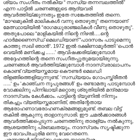
ശ്യാം സംഗീതം നൽകിയ “ സന്ധ്യ തന്നമ്പലത്തിൽ”
എന്ന പാട്ടിൽ ചരണങ്ങളുടെ ആദ്യവരി
ആവർത്തിയ്ക്കുന്നതും ഇതേ സങ്കേതത്തിൽ തന്നെ.
“മാഘമുകിൽ മാലികകൾ വന്നു തൊഴുതു“ തന്നെയാണ്
മേത്സ്ഥായിയിൽ “രാഗമധുരാഞ്ജലികൾ വീണു തൊഴുതൂ“.
അതുപോലെ “മാളികയിൽ നിന്റെ നിഴൽ….ന്റെ
ഹാർമണൈസ്ഡ് മെലഡിയാണ് “പാദസരം പാടുമെന്നു
കാത്തു സഖി ഞാൻ“. 1972 ഇൽ ദക്ഷിണാമൂർത്തി ‘പൊൻ
വെയിൽ മണിക്കച്ച ..….’ ആവിഷക്കരിയ്ക്കുമ്പോൾ
അദ്ദേഹത്തിന്റെ തന്നെ സംഗീതപ്പുതുമയായിരുന്നു.
ചരണങ്ങൾ ആവർത്തിയ്ക്കുമ്പോൾ നാദസ്വരാലാപനം
കൊണ്ട് വ്യത്യസ്തമായ കൌണ്ടർ മെലഡി
തിളങ്ങിത്തെളിയുന്നുണ്ട്. ‘സന്ധ്യയാം ഗോപസ്ത്രീതൻ
…..‘ ഉം ‘കാഞ്ചന നൂപുരങ്ങൾ’ ഉം രണ്ടാമതു പാടുമ്പോൾ
വോക്കലിനു പിന്നിലായി മറ്റൊരു ശ്രുതിയിൽ മന്ദ്രമായ
നാദസ്വരം കേൾക്കാം. പാട്ടിന്റെ ട്യൂണിൽ നിന്നും
തികച്ചും വ്യത്യസ്തമാണിത്, അതിന്റേതായ
ആരോഹണാവരോഹണക്രമങ്ങളുമുണ്ട്. തബല വിട്ട്
തകിൽ ആകുന്നു താളാനുസാരി. ഈ ചമൽക്കാരങ്ങൾ
ആവർത്തിക്കപ്പെടുന്ന ചരണത്തിനു താരള്യം നൽകുന്നു,
ആശയത്തിനു പ്രബലതയും. നാദസ്വരം സൃഷ്ടിക്കുന്ന
ഈ ഭാവപ്രചുരിമ ഒന്നു വേറെതന്നെ.
ചരണങ്ങൾക്കിടയ്ക്കു വരുന്ന നാദസ്വരം