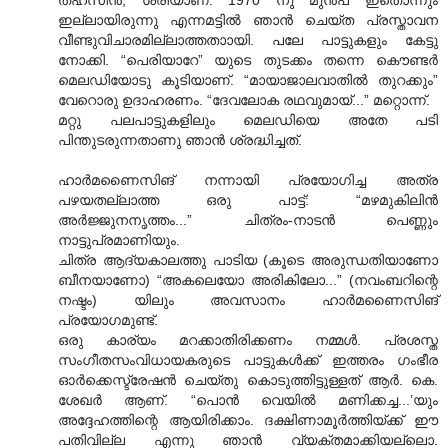
ഇല്ലായിരുന്നു എന്നമട്ടിൽ ഞാൻ ചെയ്ത പ്രസ്താവന
വീണ്ടുവിചാരമില്ലാത്തതാ‍ായി. പലേ പാട്ടുകളും കേട്ടു
നോക്കി. “പെരിയാറേ” യുടെ തുടക്കം തന്നെ കൌണ്ടർ
മെലഡിയോടു കൂടിയാണ്. “മായാജാലവാതിൽ തുറക്കും”
വേറൊരു ഉദാഹരണം. “ദേവലോക രഥവുമായ്...” മറ്റൊന്ന്.
മറ്റു പലപാട്ടുകളിലും മെലഡിയെ അതേ പടി
പിന്തുടരുന്നതാണു ഞാൻ ശ്രദ്ധിച്ചത്.
ഹാർമണൈസിങ് നന്നായി പ്രയോഗിച്ച അത്ര
പഴയതല്ലാത്ത ഒരു പാട്ട്: “മഴമുകിലിൻ
അർജ്ജുനനൃത്തം...” ചിത്രം-നാടൻ പെണ്ണും
നാട്ടുപ്രമാണിയും.
ചിത്ര ആദ്യകാലത്തു പാടിയ (കൂടെ അരുന്ധതിയാണോ
ബീനയാണോ) “അകലെയോ അരികിലോ...” (നവംബറിന്റെ
നഷ്ടം) യിലും അവസാനം ഹാർമണൈസിങ്
പ്രയോഗമുണ്ട്.
ഒരു കാര്യം മറക്കാതിരിക്കണം നമ്മൾ. പ്രശസ്ത
സംഗീതസംവിധായകരുടെ പാട്ടുകൾക്ക് ഇത്തരം ഗംഭീര
ഓർക്കെസ്ട്രേഷൻ ചെയ്തു കൊടുത്തിട്ടുള്ളത് ആർ. കെ.
ശേഖർ ആണ്. “പൊൻ വെയിൽ മണിക്കച്ച...’യും
അദ്ദേഹത്തിന്റെ ആയിരിക്കാം. ദക്ഷിണാമൂർത്തിയ്ക്ക് ഈ
പതിവില്ല എന്നു ഞാൻ വ്യക്തമാക്കിയല്ലൊ.