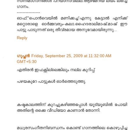
സിനിമാഗാനങ്ങൾ പറയാനാവില്ല.ആഴമേറിയ ലയം ലഭിച്ച
ഗാനം.
----------------
ഓഫ്:"പൊൻ‌വെയിൽ മണിക്കച്ച”എന്നു കേട്ടാൽ എനിക്ക്
മറ്റൊരാളെ ഓർമ്മവരും-കലാ.ഹൈദരാലിമാഷ്.മാഷ് ഈ
പാട്ടു പാടുന്നത് ഒരു തീവ്രമായ അനുഭവമായിരുന്നു...
Reply
ഗുപ്തന്‍
Friday, September 25, 2009 at 11:32:00 AM
GMT+5:30
എതിരന്‍ ഇഫക്റ്റില്ലെങ്കിലും നല്ല കുറിപ്പ്.
പഴയകുറേ പാട്ടുകള്‍ ഓര്‍ത്തെടുത്തു.
കഷ്ടകാലത്തിന് കുറച്ചുകഴിഞ്ഞപ്പോള്‍ യൂട്യൂബില്‍ പോയി
അതിന്റെ ഒക്കെ വീഡിയോ കാണാന്‍ തോന്നി.
‌‌മധുരസംഗീതനിബന്ധനം കൊണ്ട് ഗാനത്തിലെ കൊഴുപ്പിച്ച