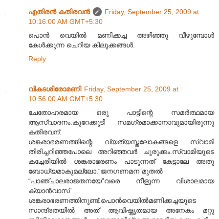
എതിരന്‍ കതിരവന്‍
Friday, September 25, 2009 at
10:16:00 AM GMT+5:30
പൊൻ വെയിൽ മണിക്കച്ച അഴിഞ്ഞു വീഴുമ്പോൾ
കേൾക്കുന്ന ചെറിയ കിലുക്കങ്ങൾ.
Reply
വികടശിരോമണി
Friday, September 25, 2009 at
10:56:00 AM GMT+5:30
ചേതോഹരമായ ഒരു പാട്ടിന്റെ സമർത്ഥമായ
ആസ്വാദനം.കുറേക്കൂടി സമഗ്രമാക്കാനാവുമായിരുന്നു
കതിരവന്.
ശങ്കരാഭരണത്തിന്റെ വ്യത്യസ്തലോകങ്ങളെ സ്വാമി
തിരിച്ചറിഞ്ഞപോലെ അറിഞ്ഞവർ ചുരുക്കം.സ്വാമിയുടെ
കച്ചേരിയിൽ ശങ്കരാഭരണം പാടൂന്നത് കേട്ടാലേ അതു
ബോധ്യമാകുമല്ലോ.‌“ജനഗണമന”മുതൽ
“പാഞ്ചാലരാജതനയേ”വരെ നീളുന്ന വിശാലമായ
ക്യാൻ‌വാസ്
ശങ്കരാഭരണത്തിനുണ്ട്.പൊൻ‌‌വെയിൽമണിക്കച്ചയുടെ
സാന്ദ്രതയിൽ അത് ആവിഷ്കൃതമായ അനേകം മറ്റു