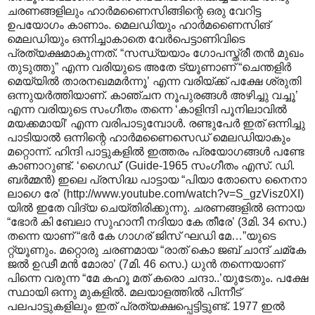
ചരണങ്ങളിലും ഹാർമണൈസിങ്ങിന്റെ ഒരു വേറിട്ട
ഉപയോഗം കാണാം. മെലഡിയും ഹാർമണൈസിങ്
മെലഡിയും ഒന്നിച്ചാകാതെ വേർപെട്ടാണിവിടെ
പ്രത്യക്ഷമാകുന്നത്. “സന്ധ്യയാം ഗോപസ്ത്രീ തൻ മുഖം
തുടുത്തു” എന്ന വരിയുടെ അതേ ട്യൂണാണ് “ചെന്തളിർ
മെയ്യിൽ താരനഖമമർന്നൂ’ എന്ന വരിയ്ക്ക് പക്ഷേ ശ്രുതി
ഒന്നുയർത്തിയാണ്. കാ‍ഞ്ചന നൂപുരങ്ങൾ അഴിച്ചു വച്ചൂ’
എന്ന വരിയുടെ സംഗീതം തന്നെ ‘കാളിന്ദി പൂനിലാവിൽ
മയക്കമായി’ എന്ന വരിപാടുമ്പോൾ. രണ്ടുപേർ ഇത് ഒന്നിച്ചു
പാടിയാൽ ഒന്നിന്റെ ഹാർമണൈസെഡ് മെലഡിയാകും
മറ്റൊന്ന്. ഹിന്ദി പാട്ടുകളിൽ ഇത്തരം പ്രയോഗങ്ങൾ പണ്ടേ
കാണാറുണ്ട്. ‘ഗൈഡ്' (Guide-1965 സംഗീതം എസ്. ഡി.
ബർമ്മൻ) ഇലെ പ്രസിദ്ധ പാട്ടായ “പിയാ തോസെ നൈനാ
ലാഗെ രേ’ (http://www.youtube.com/watch?v=S_gzVisz0XI)
യിൽ ഇതേ വിദ്യ ചെയ്തിരിക്കുന്നു. ചരണങ്ങളിൽ ഒന്നായ
“ഭോർ കി ബേലാ സുഹാനീ നദിയാ കേ തീരേ’ (3മി. 34 സെ.)
തന്നെ യാണ് “ഭർ കേ ഗാഗര് ജിസ് ഘഡി മേ…”യുടെ
റ്റ്യൂണും. മറ്റൊരു ചരണമായ “രാത് കൊ ജബ് ചാന്ദ് ചമ്‌കേ
ജൽ ഉഢീ മൻ മോരാ’ (7മി. 46 സെ.) ധുൻ തന്നെയാണ്
പിന്നെ വരുന്ന “മേ കഹൂ മത് കരൊ ചന്ദാ..’യുടേതും. പക്ഷേ
സ്ഥായി ഒന്നു മുകളിൽ. മലയാളത്തിൽ പിന്നീട്
പലപാട്ടുകളിലും ഇത് പ്രത്യക്ഷപ്പെട്ടിട്ടുണ്ട്. 1977 ഇൽ