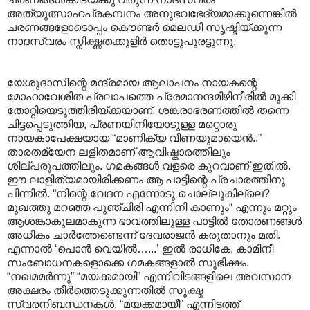
അത്യുത്സാഹപ്രകമ്പനം അനുഭവഭേദ്യമാക്കുന്നെങ്കിൽ
ചരണങ്ങളോടൊപ്പം കൌണ്ടർ മെലഡി സൃഷ്ടിയ്ക്കുന്ന
നാദസ്വരം സ്നിഗ്ദ്ധതക്കുളിർ തൊട്ടുപുരട്ടുന്നു.
യേശുദാസിന്റെ മന്ദ്രമായ ആലാപനം നായകന്റെ
മോഹാവേശിത പ്രലാപത്തെ പ്രേമാനന്ദമിഴിനീരിൽ മുക്കി
തോറ്റിയെടുത്തിരിയ്ക്കയാണ്. ശങ്കരാഭരണത്തിൽ തന്നെ
ചിട്ടപ്പെടുത്തിയ, പ്രണയിനിയോടുള്ള മറ്റൊരു
നായകാപേക്ഷയായ “മാണിക്യ വീണയുമായെൻ..”
താരതമ്യേന ലളിതമാണ് ആവിഷ്കാരത്തിലും
ശില്പരൂപത്തിലും. ഗമകങ്ങൾ വളരെ കുറവാണ് ഇതിൽ.
ഈ ലാളിത്യമായിരിക്കണം ആ പാട്ടിന്റെ പ്രചാരത്തിനു
പിന്നിൽ. “നിന്റെ വേദന എന്നോടു ചൊല്ലുകില്ലെ?
മുഖത്തു മറഞ്ഞ പുഞ്ചിരി എന്നിനി കാണും“ എന്നും മറ്റും
ആശങ്കാകുലമാകുന്ന ഭാവത്തിലുള്ള പാട്ടിൽ തോരണങ്ങൾ
അധികം ചാർത്തേണ്ടെന്ന് ദേവരാജൻ കരുതാനും മതി.
എന്നാൽ ‘പൊൻ വെയിൽ…...’ ഇൽ രാധികേ, കാമിനീ
സംബോധനകളൊക്കെ ഗമകങ്ങളാൽ സുഭിക്ഷം.
“നഖമമർന്നൂ” “മയക്കമായി” എന്നിവിടങ്ങളിലെ അവസാന
അക്ഷരം തീർത്തെടുക്കുന്നതിൽ സൂക്ഷ്മ
സ്വരനിബന്ധനകൾ. “മയക്കമായീ“ എന്നിടത്ത്