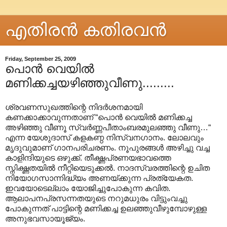
എതിരന്‍ കതിരവന്‍
Friday, September 25, 2009
പൊൻ വെയിൽ
മണിക്കച്ചയഴിഞ്ഞുവീണു.........
ശ്രവണസുഖത്തിന്റെ നിദർശനമായി
കണക്കാക്കാവുന്നതാണ് “പൊൻ വെയിൽ മണിക്കച്ച
അഴിഞ്ഞു വീണൂ സ്വർണ്ണപീതാംബരമുലഞ്ഞു വീണു…“
എന്ന യേശുദാസ് കളകണ്ഠ നിസ്വനഗാനം. ലോലവും
മൃദുവുമാണ് ഗാനപരിചരണം. നൂപുരങ്ങൾ അഴിച്ചു വച്ച
കാളിന്ദിയുടെ ഒഴുക്ക്. തീക്ഷ്ണപ്രണയഭാവത്തെ
സ്നിഗ്ദ്ധതയിൽ നീറ്റിയെടുക്കൽ. നാദസ്വരത്തിന്റെ ഉചിത
നിയോഗസാന്നിദ്ധ്യം അണയ്ക്കുന്ന പ്രത്യേകത.
ഇവയോടെല്ലാം യോജിച്ചുപോകുന്ന കവിത.
ആലാപനപ്രസന്നതയുടെ നറുമധുരം വിട്ടുംവച്ചു
പോകുന്നത് പാട്ടിന്റെ മണിക്കച്ച ഉലഞ്ഞുവീഴുമ്പോഴുള്ള
അനുഭവസായൂജ്യം.