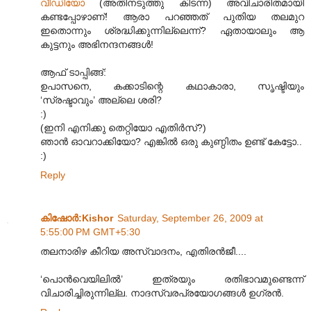
വീഡിയോ
(അതിനടുത്തു കിടന്ന) അവിചാരിതമായി
കണ്ടപ്പോഴാണ്! ആരാ പറഞ്ഞത് പുതിയ തലമുറ
ഇതൊന്നും ശ്രദ്ധിക്കുന്നില്ലെന്ന്? ഏതായാലും ആ
കുട്ടനും അഭിനന്ദനങ്ങള്‍!
ആഫ് ടാപ്പിങ്ങ്:
ഉപാസനെ, കക്കാടിന്റെ കഥാകാരാ, സൃഷ്ടിയും
‘സ്രഷ്ടാവും’ അല്ലെ ശരി?
:)
(ഇനി എനിക്കു തെറ്റിയോ എതിര്‍സ്?)
ഞാന്‍ ഓവറാക്കിയോ? എങ്കില്‍ ഒരു കുണ്ഠിതം ഉണ്ട് കേട്ടോ..
:)
Reply
കിഷോർ‍:Kishor
Saturday, September 26, 2009 at
5:55:00 PM GMT+5:30
തലനാരിഴ കീറിയ അസ്വാദനം, എതിരൻ‌ജീ....
‘പൊൻ‌വെയിലിൽ’ ഇത്രയും രതിഭാവമുണ്ടെന്ന്
വിചാരിച്ചിരുന്നില്ല. നാദസ്വരപ്രയോഗങ്ങൾ ഉഗ്രൻ.