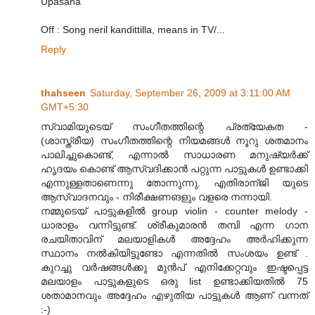
Upasana
Off : Song neril kandittilla, means in TV/...
Reply
thahseen
Saturday, September 26, 2009 at 3:11:00 AM
GMT+5:30
സ്വാമിയുടെയ്‌ സംഗീതത്തിന്റെ പ്രത്യേകത -
(ശാസ്ത്രീയ) സംഗീതത്തിന്റെ നിയമങ്ങള്‍ നൂറു ശതമാനം
പാലിച്ചുകൊണ്ട്‌, എന്നാല്‍ സാധാരണ മനുഷ്യര്‍ക്ക്‌
ഹൃദയം കൊണ്ട് ആസ്വദിക്കാന്‍ പറ്റുന്ന പാട്ടുകള്‍ ഉണ്ടാക്കി
എന്നുള്ളതാണെന്നു തോന്നുന്നു. എതിരാന്ജി യുടെ
ആസ്വാദനവും - നിരീക്ഷണങളും വളരെ നന്നായി.
നമ്മുടെയ്‌ പാട്ടുകളില്‍ group violin - counter melody -
ധാരാളം വന്നിട്ടുണ്ട്. ശ്രീകുമാരന്‍ തമ്പി എന്ന ഗാന
രചയിതാവിന് മലയാളികള്‍ അദ്ദേഹം അര്‍ഹിക്കുന്ന
സ്ഥാനം നല്‍കിയിട്ടുണ്ടോ എന്നതില്‍ സംശയം ഉണ്ട് .
കുറച്ചു വര്‍ഷങ്ങള്‍ക്കു മുന്‍പ് എനിക്കേറ്റവും ഇഷ്ടപ്പെട്ട
മലയാളം പാട്ടുകളുടെ ഒരു list ഉണ്ടാക്കിയതില്‍ 75
ശതാമാനവും അദ്ദേഹം എഴുതിയ പാട്ടുകള്‍ ആണ് വന്നത്
:-)