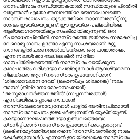
ഗാനപരിസരം സന്ധ്യയാകയാൽ സന്ധ്യയുടെ പ്രതീതി
വരുത്താൻ എതോ അമ്പലത്തിലേയെന്നപോലത്തെ
നാദസ്വരാലാപനം. തുടക്കത്തിലെ നാദസ്വരബിറ്റിനു
ശേഷം ഇടയ്ക്കയുമുണ്ട്. ഈ ഇടയ്ക്ക പല്ലവിയിലെ
ആദ്യഭാഗത്തേയ്ക്കും സംക്രമിയ്ക്കുന്നുണ്ട്. ഒരു
ദീപാരാധനപ്രതീതി. നാദസ്വരത്തെ ഇത്രയം സമാകലിച്ച
വേറൊരു ഗാനം ഉണ്ടോ എന്നു സംശയമാണ്. മറ്റു
ഗാനങ്ങളിൽ ചരണങ്ങൾക്കിടയ്ക്കോ ഒരു പശ്ചാത്തലം
എന്ന നിലയ്ക്കോ അല്ലെങ്കിൽ സിനിമാ
ഗാനചിത്രീകരണത്തിൽ നാദസ്വരം വായിക്കുന്ന
കഥാപാത്രം വരികയോ ചെയ്യുമ്പോൾ ആവശ്യമെന്ന
നിലയ്ക്കോ ആണ് നാദസ്വരം ഉപയോഗിക്കാറ്.
‘ശിങ്കാരവേലനേ ദേവാ“ (കൊഞ്ചും ശിലങ്കൈ) “നലം
താനാ“ (തില്ലാനാ മോഹനാംബാൾ)
‘അനുരാഗനർത്തനത്തിൻ“ (സപ്തസ്വരങ്ങൾ)
എന്നിവയിലെപ്പോലെ നായകൻ
നാദസ്വരക്കാരനാവുമ്പോൾ പാട്ടിൽ അതിനുചിതമായി
നാദസ്വരാലാപനം ഇഴചേർക്കുന്നതിൽ യുക്തിയുണ്ട്.
കല്യാണഘോഷത്തെയോ ഉത്സവത്തെയോ
ധ്വനിപ്പിക്കാൻ നാദസ്വരം ഉപയോഗിക്കപ്പെടാറുണ്ട്.
(ദക്ഷിണാമൂർത്തിയുടെ തന്നെ “നാദസ്വരത്തിന്റെ നാദം
കേൾക്കുമ്പോൾ“). എന്നാൽ ഇവയിലൊക്കെ നാദസ്വരം