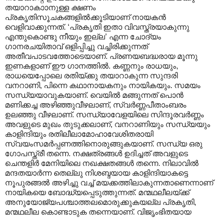
തയാറാകാ‍ാനുള്ള ക്ഷണം
പ്രകൃതിസൂചകങ്ങളിൽക്കൂടിയാണ് നായകൻ
വെളിവാക്കുന്നത്. ‘പ്രകൃതി ഇതാ വിവസ്ത്രയാകുന്നു
എന്തുകൊണ്ടു നീയും ഇല്ല’ എന്ന ചോദ്യം
ഗാനരചയിതാവ് ഒളിപ്പിച്ചു വച്ചിരിക്കുന്നത്
അതീവപാടവത്തോടെയാണ്. പ്രണയബദ്ധരായ മൂന്നു
ഇണകളാണ് ഈ ഗാനത്തിൽ. കണ്ണനും രാധയും,
രാധയെപ്പോലെ രതിയ്ക്കു തയാറാകുന്ന സുന്ദരി
വനറാണി, പിന്നെ കഥാനായകനും നായികയും. സമയം
സന്ധ്യയാവുകയാണ്. വെയിൽ മങ്ങുന്നത് പൊൻ
മണിക്കച്ച അഴിഞ്ഞുവീഴലാണ്, സ്വർണ്ണപീതാംബരം
ഉലഞ്ഞു വീഴലാണ്. സന്ധ്യാവേളയിലെ സിന്ദൂരവർണ്ണം
അവളുടെ മുഖം തുടുക്കലാണ്, വനറാണിയും സന്ധ്യയും
കാളിന്ദിയും രതിലീലാമോഹാവേശിതരായി
സ്വയംസമർപ്പണത്തിനൊരുങ്ങുകയാണ്. സന്ധ്യ ഒരു
ഗോപസ്ത്രീ തന്നെ. നക്ഷത്രങ്ങൾ ഉദിച്ചത് അവളുടെ
ചെന്തളിർ മേനിയിലെ നഖക്ഷതങ്ങൾ തന്നെ. നിലാവിൽ
മന്ദതയാർന്ന തെല്ലു നിശബ്ദയായ കാളിന്ദിയാകട്ടെ
നൂപുരങ്ങൽ അഴിച്ചു വച്ച് മയക്കത്തിലാകുന്നതാണെന്നാണ്
നായികയെ ബോദ്ധ്യപ്പെടുത്തുന്നത്. മന്മഥലീലയ്ക്ക്
അനുയോജ്യപശ്ചാത്തലമൊരുക്കുകയല്ല പ്രകൃതി,
മന്മഥലീല കൊണ്ടാടുക തന്നെയാണ്. വിജൃംഭിതയായ