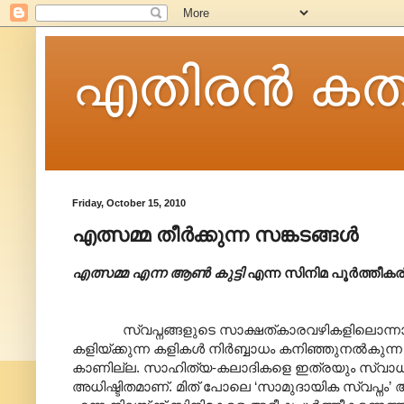
എതിരന്‍ കത
Friday, October 15, 2010
എത്സമ്മ തീർക്കുന്ന സങ്കടങ്ങൾ
എത്സമ്മ എന്ന ആൺ കുട്ടി
എന്ന സിനിമ പൂർത്തീകര
സ്വപ്നങ്ങളുടെ സാക്ഷത്കാരവഴികളിലൊന്നാണ് മ
കളിയ്ക്കുന്ന കളികൾ നിർബ്ബാധം കനിഞ്ഞുനൽകുന്
കാണില്ല. സാഹിത്യ-കലാദികളെ ഇത്രയും സ്വാധീനിച
അധിഷ്ടിതമാണ്. മിത് പോലെ ‘സാമുദായിക സ്വപ്ന