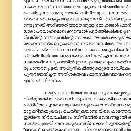
എന്ന നിലയ്ക്ക് സിനിമകളെ അഭീഷ്ടപൂർത്തീകരണത്
സംശയമാണ്. സിനിമാതാരങ്ങളുടെ ചിത്രത്തിന്മേൽ പ
ചെയ്യുന്നവരാണു നമ്മൾ. സിനിമയുടെ സാമ്പത്തിക
ദൈവത്തേക്കാളും ആരാധിയ്ക്കുന്നവർ . സിനിമയും ഫ
നേടുന്നത്, അറിഞ്ഞറിയാതെയുള്ള മോഹങ്ങൾ ഫാന്റസിയ
ധാരാപ്രവാഹമൊഴുക്കുമ്പോൾ പൂർത്തീകരിക്കപ്പെടു
മിത്തിന്റെ /സ്വപ്നത്തിന്റെ സാക്ഷാത്കാരമാകപ്പെട
മോഹസാന്ദ്രമാവുകയാണ്. സമയബന്ധിതമല്ലാത്ത,
മൌലികപ്രതിബിംബങ്ങൾ ഇവയൊക്കെയും വ്യക്തിവ
പ്രാതിനിദ്ധ്യോപകരണങ്ങളാണ്. മിത് എന്ന പോ
സമകാലീനസമൂഹത്തിൽ ഇവയുട ആവിഷ്കരണത്തിനും ആ
രൂപാന്തരപ്പെട്ടത്. ആധുനിക മിത്തുകളുടെ മാദ്ധ്
പുനർജ്ജനിച്ചത് അതിശക്തവും മാനസികവ്യവഹാരപ
എന്ന പ്രതിഭാസം.
സമൂഹത്തിന്റെ അധമതയാണു പലപ്പൊഴും പൊരു
വില്ലുമേന്തിയ ദൈവസ്വരൂപമോ വാളെന്തിയ രാജ
അശ്ലീലോച്ചരണങ്ങളോടെ സുരേഷ് ഗോപിയോ വരും. സ
മാറ്റിമറിയ്ക്കുകയും ചെയ്യുകയാണിവിടെ. കാടത്തവ
ഇതിനെ നിർവ്വചിക്കാം. സിനിമയിൽ ദ്വന്ദങ്ങള
സത്യവുമായി ബന്ധപ്പെടുന്നതിനേക്കാൾ മൂല്യങ്ങളിൽ
“ടൈപ്പു” ചെയ്യപ്പെടുന്നതും ചില സമുദായങ്ങൾ പ്