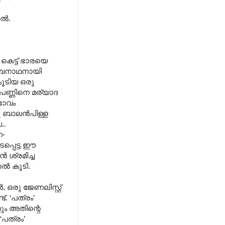
തൽ.
കെട്ട് ഭാരയെ
ുംബനാഥനായി
ൂടിയ ഒരു
െണ്ണിനെ മര്യാദ
ഭാവം
ു ബാലൻപിള്ള
..
െ-
ടപ്പെട്ട ഈ
ശ്രമിച്ച
ാൽ കൂടി.
ു ജേണലിസ്റ്റ്
. ‘പത്രം’
ളും അതിന്റെ
‘പത്രം’