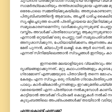
ചൂഡീദാർ ധരിക്കുമ്പോൾ സാമൂഹ്യ രാഷ്ട്രീയ 
സാമർത്ഥ്യകാരിയും തന്ത്രശാലിയുമായ എത്സമ്മ മ
ഒരേപോലെ സമ്മതിയ്ക്കുകയില്ല. അതുകൊണ്ടാണു എ
പിതൃബിംബത്തിന്റെ ആവേശം, അച്ചൻ ധരിച്ച കൈലിയ
സൃഷ്ടിച്ചെടുത്ത പെൺ പ്രതിച്ഛായയെ മാറ്റിമറിയ്
സമൂലകാരണമെന്ന്നു വാദിക്കപ്പെടുന്നുമുണ്ട്. പ
വസ്ത്രം അവൾക്ക് പ്രതിരോധവസ്തു ആകുന്നുമുണ്ടാ‍
എന്നാൽ ഒറ്റയടിക്ക് ഒരു പെണ്ണു വഴി സമൂലപരിവർ
അനുശാസിക്കുന്ന, പേടിയായിരിക്കണം ആണത്തം കലർന്ന 
മേരി പുന്നൻ, ക്യാപ്റ്റൻ ലക്ഷ്മി, കെ ആർ ഗൌരി, മാ
എന്നത് സിനിമയിലെത്താൻ സ്വപ്നങ്ങൾ ഇനിയും കാണ
ഇന്നത്തെ മലയാളിയുടെ വ്യക്തവും അവയ്ക്തവു
ദൃശ്യങ്ങളാക്കുന്നത്.. മറ്റു കഥാപാത്രങ്ങളും കൂടെ
ഗ്രാമമാണ് എത്സമ്മയുടെ പിതാവിന്റെ തന്നെ മോഹം.
കേരളം എന്ന സ്വപ്നം ഒരു നിശ്ചിത ഗ്രാമപ്രതിരൂപ
പാലും കാർഷികോൽ‌പ്പന്നങ്ങളും ഇറക്കുമതിചെയ്യ്ണ
വരെയെത്തി എന്ന പ്രത്യാശ നൽകുമ്പോൾ കാണിക
കാട്ടിയാൽ അവർക്ക് റിഫ്രഷർ കൊഴ്സുകൾ നൽകി നന്ന
കുടുംബത്തിലെ അപഭ്രംശങ്ങൾക്ക് തടയിടാൻ വടിയുമ
എന്തുകൊണ്ട് എത്സമ്മ?