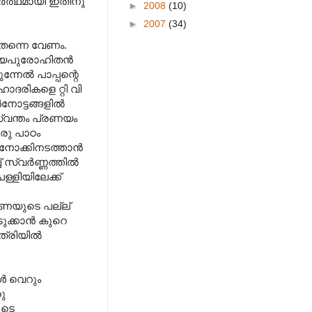
സമർത്ഥമായി ഇതിനു
►
2008
(10)
►
2007
(34)
തന്നെ വേണം.
്തീയപുരോഹിതൻ
്നേൽ പാപ്പന്റെ
ോദരികളെ റ്റി വി
ൺനോട്ടങ്ങളിൽ
സ്വന്തം പ്രണയം
രു പാഠം
ടു നോക്കിനടത്താൻ
ച് സ്വർണ്ണത്തിൽ
ള്ളിയിലേക്ക്
രണയുടെ പല്ല്
െടുക്കാൻ കുറെ
ത്രിയിൽ
ൾ വെറും
രു
ുടെ