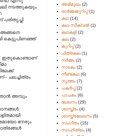
്ടോ എന്നു
അഭിമുഖം
(2)
ഗബലി നടത്തുകയും
ഓർമ്മക്കുറിപ്പ്
(1)
െ
കഥ
(14)
 പരിതൃപ്തി
കഥ-സീക്വല്‍
(1)
കഥകളി
(2)
ം അങ്ങനെ
ി കെട്ടുപിണഞ്ഞ്
കല
(2)
കുറിപ്പ്
(2)
ചിത്രകല
(1)
്. ഇതുകൊണ്ടാണ്
നർമ്മം
(2)
ിമാ
നാടകം
(2)
ലേക്ക്
നീണ്ടകഥ
(6)
 ചലച്ചിത്രം
നൃത്തം
(7)
പകര്‍പ്പ്
(2)
പാചകം
(6)
ാൻ അമ്പും
ലേഖനം
(29)
യാനങ്ങൾ
ശാസ്ത്രം
(4)
 ലളിതമായി
ശാസ്ത്രലേഖനം
(5)
പരമായോ നേരും
സംഗീതം
(15)
പാത്രങ്ങൾ
സാഹിത്യം
(4)