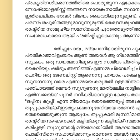
പ്രകൃതിനശീകരണത്തീതിരെ പൊരുതുന്ന എകോഫെമിനിസ്റ
സോഷ്യോളജിസ്റ്റ് അങ്ങനെ നായക/നായിക സ്ഥാനത്ത
ഇതിലെല്ലാം അവൾ വിജയം കൈവരിക്കുന്നുമുണ്ട്
പരസ്പരപൂരിതങ്ങളുമാവുന്നുമുണ്ട്. കേരളസമൂ
രാഷ്ട്രീയ സാമൂഹ്യ സമസ്യകൾ പുറത്തെടുത്ത് അ
സംശോധകയോ ആയി പ്രതിഷ്ഠിച്ചുകൊണ്ടും ആണ് മല
മരിച്ചുപോയ , മദ്യപാനിയായിരുന്ന പൂക്കുല വ
പ്രതീകാത്മവിളംബരം ആണ് അയാൾ ആ ഗ്രാമത്തിനു നൽ
സൂചകം. ഒരു ഡയലോഗിലൂടെ ഈ സാമ്യം പ്രതിഷ്ഠിയ
കൈലിയും ഷർടും അണിഞ്ഞ് എത്സമ്മ പ്രവേശിച്ച് പ
ചെറിയ ഒരു ജേണലിസ്റ്റ് ആണെന്നു പറയാം. പക്ഷ
സുനന്ദനനു വരെ എത്സമ്മയെ കരുതൽ ഉള്ളത് അവൾ അ
പഞ്ചായത്ത് മെമ്പർ സുഗുണനു മാത്രമല്ല നാട്ട
എൽസമ്മയ്ക്ക് പുനർ നവീകരിക്കാനുള്ള കേരളം തന്
“ഒപ്പിനു കുപ്പി” എന്ന നിയമവും തെരഞ്ഞെടുപ്പ് അട
തൂപ്പുകാരിയ്ക്ക് ഇടതുപക്ഷാനുഭാവിയായ രമണൻ
തെരഞ്ഞെടുക്കുന്ന ആയുധം. തൂപ്പുകാരി മുസ്ലീമ
രാഷ്ട്രീയസംഘടനകൾ കളിയ്ക്കുന്ന കളിയ്ക്ക് സമാന
കരിപ്പള്ളി സുഗുണന്റെ മദ്യലോബിയിൽ ആഘാതങ്ങൾ ഏ
പോലീസിനെ സഹായിക്കാനും രമണനെ അവൾ വശംവദനാക്ക