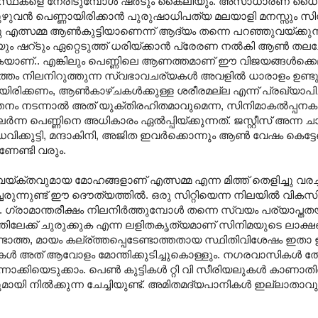
വ്യവസ്ഥകളെ നേരിടുമ്പോൾ ഷർടും കൈലിയും. അസാധാരണ ധൈ
ുഴുവൻ പെണ്ണായിരിക്കാൻ പുരുഷാധിപത്യ മലയാളി മനസ്സും സി
ത്സമ്മ ആൺകുട്ടിയാണെന്ന് ആദ്യം തന്നെ പറഞ്ഞുവയ്ക്കുന്
ും ഷറ്ടും ഏറ്റെടുത്ത് ധരിയ്ക്കാൻ പ്രേരണ നൽകി ആൺ തലച
ക്കുകയാണ്.. എങ്കിലും പെണ്ണിലെ ആണത്തമാണ് ഈ വിജയങ്ങൾക്കെ
െണ്ണത്തം നിലനിറുത്തുന്ന സ്വഭാവചര്യകൾ അവളിൽ ധാരാളം ഉണ്
ായിരിക്കണം, ആൺകാഴ്ചകൾക്കുള്ള ശരീരമല്ല എന്ന് പ്രഖ്യാപിച്
ത്തനം നടന്നാൽ അത് യുക്തിരഹിതമാവുമെന്ന, സിനിമാകൽ‌പ്പന
പെണ്ണിനെ അധികാരം ഏൽ‌പ്പിയ്ക്കുന്നത്. ജസ്റ്റീസ് അന്ന ചാണ്
ധവിക്കുട്ടി, മന്ദാകിനി, അജിത ഇവർക്കൊന്നും ആൺ വേഷം കെട്ടേണ്
േണ്ടി വരും.
മായ മോഹങ്ങളാണ് എത്സമ്മ എന്ന മിത്ത് തെളിച്ചു വരച്ച
ച്ചേരുന്നുണ്ട് ഈ ദൌത്യത്തിൽ. ഒരു സിറ്റിയെന്ന നിലയിൽ വികസിയ
 ഗ്രാമാന്തരീക്ഷം നിലനിർത്തുമ്പോൾ തന്നെ സ്വയം പര്യാപ്ത
ത്തിലേക്ക് ചുരുക്കുക എന്ന ലളിതകൃത്യമാണ് സിനിമയുടെ ലാക്ഷ
്ടാത്ത, മായം കല്ര്ത്തപ്പെടേണ്ടാത്തതായ സ്ഥിതിവിശേഷം ഇതാ
ൾ അത് ആവോളം മോന്തിക്കുടിച്ചുകൊള്ളും. നഗരവാസികൾ ത
ാക്കിയെടുക്കാം. പെൺ കുട്ടികൾ റ്റി വി സീരിയലുകൾ കാണാതിര
ായി നിൽക്കുന്ന ചേച്ചിയുണ്ട്. അമിതമദ്യപാനികൾ ഇല്ലാതാവുന