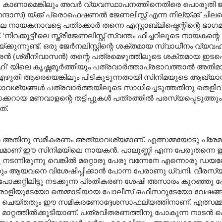
ം) കാണാമെങ്കിലും അവർ വ്യവസ്ഥാപനത്തിനെതിരെ പൊരുതി ജയ
ാസ്) യ്ക്ക് പ്രൊഫെഷണൽ ജേണലിസ്റ്റ് എന്ന നില്യ്ക്ക് ചില
ിലെ നായകനാവട്ടെ പത്രക്കാർ തന്നെ എസ്റ്റാബ്ലിഷ്മെന്റിന്റെ 
കൂട്ടി‘ലെ സ്ത്രീജേണലിസ്റ്റ് സ്വന്തം ഫീച്ചറിലൂടെ നായകന്റെ
ക്കുന്നുണ്ട്. ഒരു ജേർനലിസ്റ്റിന്റെ ശക്തമായ സ്വാധീനം വ്യവഹരി
ത്രൻ (ശ്രീനിവാസൻ) തന്റെ പത്രമെഴുത്തിലൂടെ ശക്തമായ ഇ
ൽഹി’ യിലെ കൃഷ്ണമൂർത്തിയും പത്രവാർത്താപ്രഭാവത്താൽ അത
ർത്ത എഴുതി ആരെയെങ്കിലും പിടികൂടുന്നതായി സിനിമയുടെ ആഖ്യ
 അത്യാവശ്യങ്ങൾ പത്രവാർത്തയിലൂടെ സാധിച്ചെടുത്തതിനു തെളി
ോക്കറായ മണവാളന്റെ തട്ടിപ്പുകൾ പത്രത്തിൽ പരസ്യപ്പെടുത്തും
ത്.
സമീകരണം അത്യാവശ്യമാണ്. എത്സമ്മയോടു പ്രേമമുണ്
പാവമാണ് ഈ സിനിമയിലെ നായകൻ. പാലുണ്ണി എന്ന പേരുതന്നെ
 നടന്നിരുന്നു വെങ്കിൽ മറ്റൊരു പേരു വന്നേനേ എന്നൊരു ഡയല
ീനനും ആയവനെ വിശേഷിപ്പിക്കാൻ പോന്ന പേരാണു ധ്വനി. വീരസ്
കി പോക്കറ്റിലിട്ടു നടക്കുന്ന പ്രതികരണ ശേഷി അസാരം കുറഞ്ഞു
 പോരാളിയുടേയോ തെമ്മാടിയായ പോലീസ് ഒഫീസറുടേയോ വേഷങ്
്റ്റു ചെയ്തതും ഈ സമീകരണോദ്ദേശസാഫല്യത്തിനാണ്. എത്സ
ള്ള മാറ്റത്തിൽക്കൂടിയാണ്. പത്രവിതരണത്തിനു പോകുന്ന നാടൻ പ