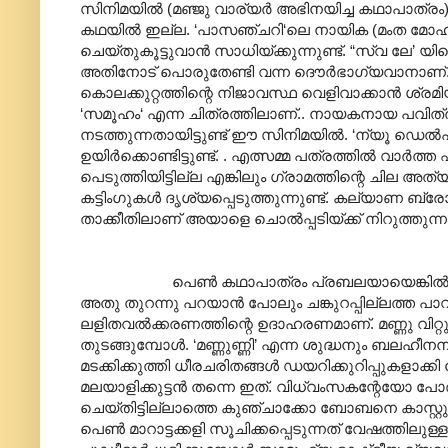
സിനിമയിൽ (മഞ്ജു വാര്യർ അഭിനയിച്ച കഥാപാത്ര
കഥയിൽ ഇല്ല. ‘പാസഞ്ചറി‘ലെ നായിക (മംത മോഹന്ദ
ചെയ്തുകൂട്ടുവാൻ സാധിയ്ക്കുന്നുണ്ട്. “സ്വ ലേ’ യ
അതിനോട് പൊരുതേണ്ടി വന്ന ദൌർഭാഗ്യവാനാണ്. ‘നിറക്
കൊലക്കുറ്റത്തിന്റെ നിജാവസ്ഥ വെളിവാക്കാൻ ശ്രമിയ്
‘സമൂഹം‘ എന്ന ചിത്രത്തിലാണ്.. നായകനായ പവി
നടത്തുന്നതായിട്ടുണ്ട് ഈ സിനിമയിൽ. ‘ന്യൂ ഡെ
ഉയിർക്കൊണ്ടിട്ടുണ്ട്. . എത്സമ്മ പത്രത്തിൽ വാ
പെടുത്തിയിട്ടില്ല എങ്കിലും ഗ്രാമത്തിന്റെ ചില
കട്ടിംഗുകൾ ദൃശ്യപ്പെടുത്തുന്നുണ്ട്. കല്യാണ ബ്ര
താക്കീതിലാണ് അയാളെ ചൊൽ‌പ്പടിയ്ക്ക് നിറുത്തുന്ന
പെൺ കഥാപാത്രം പ്രബലയായെങ്കിൽ അതിനു 
അതു തുറന്നു പറയാൻ പോലും ചങ്കുറപ്പില്ലത്ത 
ലളിതവൽക്കരണത്തിന്റെ ഉദാഹരണമാണ്. മണ്ണു വിറ്റു
തുടങ്ങുമ്പോൾ. ‘മണ്ണുണ്ണി’ എന്ന ശുദ്ധനും ബലഹ
മടക്കിക്കുത്തി ധീരചരിതങ്ങൾ ഡയറിക്കുറിപ്പുകളാക്
മലയാളിക്കുട്ടൻ തന്നെ ഇത്. വിധ്വംസകന്റേയോ
ചെയ്തിട്ടില്ലാത്തെ കുഞ്ചാക്കോ ബോബനെ കാസ
പെൺ മാറാട്ടക്കളി സൂചിക്കപ്പെടുന്നത് വേഷത്തിലു