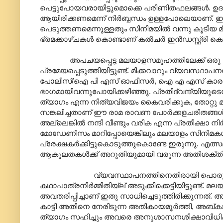
പെട്ടുപോയവരായിട്ടുമൊക്കെ പരിണിതഫലങ്ങൾ. ഉദ
ആയിരിക്കണമെന്ന് നിർബ്ബന്ധം ഉള്ളപോലെയാണ്. ഇന്ന
പെടുത്തണമെന്നുള്ളതും സിനിമയിൽ വന്നു കൂടിയ മിത്ത
ഭ്രമക്കാഴ്ചകൾ കൊണ്ടാണ് കൽചർ ഇൻഡസ്റ്റ്രി ക
അപചയപ്പെട്ട മലയാളസമൂഹത്തിലേക്ക് ഒരു രക്
പ്രമേയപ്പെടുത്തിയിട്ടുണ്ട്. മിക്കവാറും വ്യവസ്
പോലീസ്/ഐ പി എസ് ഓഫീസർ, ഐ എ എസ് കാരൻ, ഡ
ഭാഗമായിവന്നുപോയിക്കഴിഞ്ഞു. പ്രതിദ്വന്ദ്യിയ
ത്യാഗം എന്ന നിത്യവിജയം കൈവരിക്കുക, തോറ്റു മട
സങ്കലിച്ചതാണ് ഈ രാമ രാവണ പോർക്കളചരിതങ്ങൾ
അല്ലെങ്കിൽ നന്ദി വീണ്ടും വരിക എന്ന പ്രതീക്ഷ
മോഡേണിസം മാറിപ്പോയെങ്കിലും മലയാളം സിനിമക
പ്രേക്ഷകർക്കിട്ടുകൊടുത്തുകൊണ്ടേ ഇരുന്നു. എത്സമ
ആകുലതകൾക്ക് അറുതിയുമായി വരുന്ന അതിശക്തി
വ്യവസ്ഥാപനത്തിനെതിരായി പൊരുതി ജയിച
കഥാപാത്രനിർമ്മിതിയ്ല് അടുക്കിക്കെട്ടിയിട്ടുണ്ട്. 
അവതരിപ്പിച്ചാണ് ഇതു സാധിച്ചെടുത്തിരിക്കുന്നത്. 
കാട്ടി അതിനെ നേരിടുന്ന അതികായമൂർത്തി, അബ്
ത്യാഗം സഹിച്ചും അവരെ അനുശാസനശിക്ഷാവിധികളിലൂ