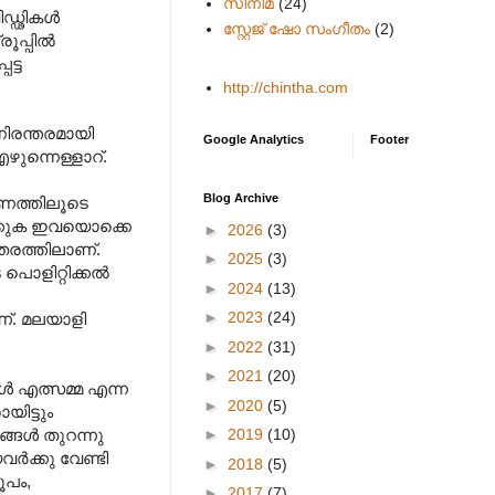
സിനിമ
(24)
ിഡ്ഢികൾ
സ്റ്റേജ് ഷോ സംഗീതം
(2)
രൂപ്പിൽ
ട്ട
http://chintha.com
ിരന്തരമായി
Google Analytics
Footer
ുന്നെള്ളാറ്.
Blog Archive
രണത്തിലൂടെ
ിക്കുക ഇവയൊക്കെ
►
2026
(3)
രത്തിലാണ്.
►
2025
(3)
പൊളിറ്റിക്കൽ
►
2024
(13)
►
2023
(24)
ണ്. മലയാളി
►
2022
(31)
►
2021
(20)
ത്സമ്മ എന്ന
►
2020
(5)
യിട്ടും
►
2019
(10)
യങ്ങൾ തുറന്നു
ർക്കു വേണ്ടി
►
2018
(5)
ൂപം,
►
2017
(7)