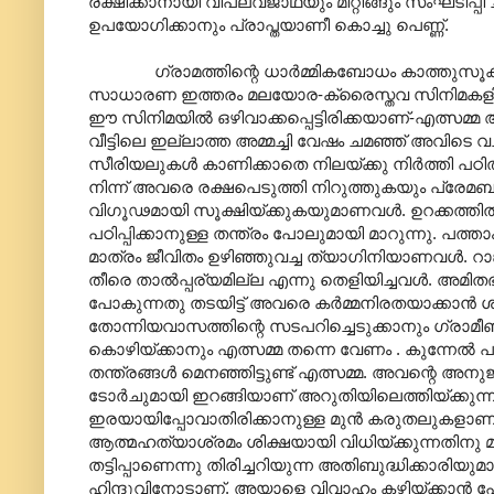
രക്ഷിക്കാനായി വിപ്ലവജാഥയും മീറ്റിങ്ങും സംഘടിപ്
ഉപയോഗിക്കാനും പ്രാപ്തയാണീ കൊച്ചു പെണ്ണ്.
ഗ്രാമത്തിന്റെ ധാർമ്മികബോധം കാത്തുസൂക്ഷിയ
സാധാരണ ഇത്തരം മലയോര-ക്രൈസ്തവ സിനിമകളിൽ 
ഈ സിനിമയിൽ ഒഴിവാക്കപ്പെട്ടിരിക്കയാണ്-എത്സമ്
വീട്ടിലെ ഇല്ലാത്ത അമ്മച്ചി വേഷം ചമഞ്ഞ് അവിടെ
സീരിയലുകൾ കാണിക്കാതെ നിലയ്ക്കു നിർത്തി പഠിത്
നിന്ന് അവരെ രക്ഷപെടുത്തി നിറുത്തുകയും പ്രേമ
വിഗൂഢമായി സൂക്ഷിയ്ക്കുകയുമാണവൾ. ഉറക്കത്ത
പഠിപ്പിക്കാനുള്ള തന്ത്രം പോലുമായി മാറുന്നു. പത്ത
മാത്രം ജീവിതം ഉഴിഞ്ഞുവച്ച ത്യാഗിനിയാണവൾ. റാങ്കു 
തീരെ താൽ‌പ്പര്യമില്ല എന്നു തെളിയിച്ചവൾ. അമിതഭക
പോകുന്നതു തടയിട്ട് അവരെ കർമ്മനിരതയാക്കാൻ ശ്ര
തോന്നിയവാസത്തിന്റെ സടപറിച്ചെടുക്ക‍ാനും ഗ്ര
കൊഴിയ്ക്കാനും എത്സമ്മ തന്നെ വേണം . കുന്നേൽ പാപ്
തന്ത്രങ്ങൾ മെനഞ്ഞിട്ടുണ്ട് എത്സമ്മ. അവന്റ
ടോർചുമായി ഇറങ്ങിയാണ് അറുതിയിലെത്തിയ്ക്കുന്
ഇരയായിപ്പോവാതിരിക്കാനുള്ള മുൻ കരുതലുകളാണ് എ
ആത്മഹത്യാശ്രമം ശിക്ഷയായി വിധിയ്ക്കുന്നതിന
തട്ടിപ്പാണെന്നു തിരിച്ചറിയുന്ന അതിബുദ്ധിക്കാരിയുമ
ഹിന്ദുവിനോടാണ്. അയാളെ വിവാഹം കഴിയ്ക്കാൻ