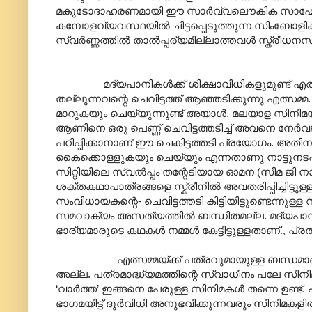
മകുടോദാഹരണമായി ഈ സാർവ്വലൌകിക സാഹോദര്
കമ്പോളവ്യവസ്ഥയിൽ ചിട്ടപ്പെടുത്തുന്ന സിംബോള
സ്വർണ്ണത്തിൽ താൽ‌പ്പര്യമില്ലാത്തവൾ സ്ത്രീധനസ
മദ്യപാനികൾക്ക് ശിക്ഷാവിധികളുമുണ്ട് എത്സമ്മയു
തല്ലുന്നവന്റെ ചെവിട്ടത്ത് ആഞ്ഞടിക്കുന്നു എ
മാറുകയും ചെയ്യുന്നുണ്ട് അയാൾ. മലയാള സിനിമ
ആണിനെ ഒരു പെണ്ണ് ചെവിട്ടത്തടിച്ച് അവനെ നേർവ
പഠിപ്പിക്കാനാണ് ഈ ചെകിട്ടത്തടി പ്രയോഗം. അ
കൈക്കൊള്ളുകയും ചെയ്യും എന്നതാണു നാട്ടുനടപ
സിറ്റിയിലെ സ്വൽ‌പ്പം തന്റേടിയായ ഓമന (സീമ ജി ന
ശക്തകഥാപാത്രങ്ങളെ സ്ക്രീനിൽ അവതരിപ്പിച്ചിട്ടുള്ള
സംവിധായകന്റെ- ചെവിട്ടത്തടി കിട്ടിയിട്ടുണ്ടെന്നു
സമവാക്യം അസത്യത്തിൽ ബന്ധിതമല്ല. മദ്യപാ
ഭാര്യമാരുടെ കഥകൾ നമ്മൾ കേട്ടിട്ടുള്ളതാണ്., 
എത്സമ്മയ്ക്ക് പത്രവുമായുള്ള ബന്ധമാണ് അ
അല്ല. പത്രമാദ്ധ്യമത്തിന്റെ സ്വാധീനം പലേ സിനിമകള
‘വാർത്ത’ ഇങ്ങനെ പേരുള്ള സിനിമകൾ തന്നെ ഉണ്ട്. എ
ഭാഗമയിട്ട് ദുർവിധി അനുഭവിക്കുന്നവരും സിനിമകളി