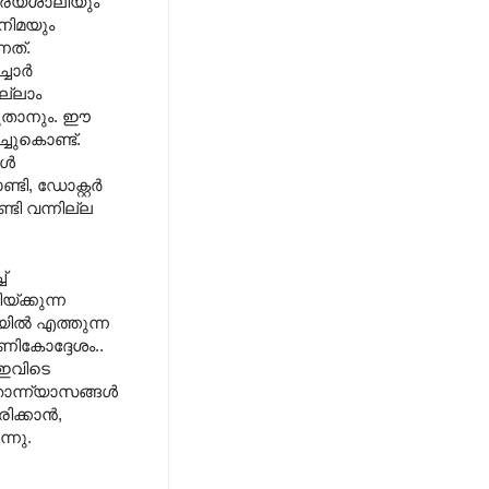
ര്യശാലിയും
നിമയും
നത്.
്ചോർ
ല്ലാം
ടുതാനും. ഈ
ചുകൊണ്ട്.
കൾ
ടി, ഡോക്റ്റർ
ടി വന്നില്ല
്
്ക്കുന്ന
തയിൽ എത്തുന്ന
ണികോദ്ദേശം..
 ഇവിടെ
ോന്ന്യാസങ്ങൾ
ിക്കാൻ,
്നു.