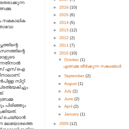
രതരാക്കുന്ന
►
2016
(10)
സമ്മ.
►
2015
(6)
ും സമകാലിക
►
2014
(5)
ത്താവോ
►
2013
(12)
►
2012
(2)
്തിന്റെ
►
2011
(7)
കസനത്തിന്റെ
▼
2010
(10)
യാളുടെ
▼
October
(1)
ുന്നതിനാൽ
എത്സമ്മ തീർക്കുന്ന സങ്കടങ്ങൾ
ലീസ് എസ് ഐ
തിനാലാണ്.
►
September
(2)
ള്ള സിറ്റി
►
August
(1)
രത്യേകിച്ചും
►
July
(1)
്.
►
June
(2)
്സമ്മ
ം പിരിഞ്ഞും
►
April
(2)
്കിയത്.
►
January
(1)
്ഡ് ചെയ്യാൻ
ുന്ന മലയോരത്തെ
►
2009
(12)