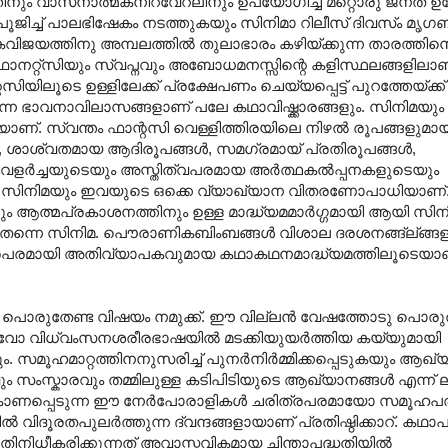
തിനും വാസനാത്മകനിറവേറലിനും ഉപയോഗിച്ച മറ്റൊരു ജനത ഉണ
ൂജിച്ച് പാലഭിഷേകം നടത്തുകയും സിനിമാ റിലീസ് ദിവസ്ം മൃ
വിജയത്തിനു അമ്പലത്തിൽ തുലാഭാരം കഴിയ്ക്കുന്ന താരത്തിന
ാനറ്റ്സിയും സ്വപ്നവും അബോധമനസ്സിന്റെ കളിസ്ഥലങ്ങളിലാണ്
ിലൂടെ ഉള്ളിലേക്ക് പ്രക്ഷേപണം ചെയ്യപ്പെട്ട് പുറത്തേയ്ക്ക്
ന്ന ഭാവനാവിലാസങ്ങളാണ് പലേ കഥാവിഷ്ക്കാരങ്ങളും. സിനിമയു
ുകയാണ്. സ്വന്തം ഫാന്റസി വെള്ളിത്തിരയിലെ നിഴൽ രൂപങ്ങളുമായ
 ശാശ്വതമായ ആദിരൂപങ്ങൾ, സമഗ്രമായ് പ്രതിരൂപങ്ങൾ,
ളർച്ചയുടെയും അസ്തിത്വപരമായ അർത്ഥകൽ‌പ്പനകളുടെയും
ലെ സിനിമയും ഇവയുടെ ഒക്കെ വ്യാഖ്യാന വിതരണോപാധിയാണ
ത്മപ്രകാശനത്തിനും ഉള്ള മാദ്ധ്യമമാർഗ്ഗമായി ആയി സിന
യമം തന്നെ സിനിമ. പൌരാണികബിംബങ്ങൾ വിശാല ദരശനങ്ങ്ല്ങ്ങളി
രമായി അതിവ്യാപകവുമായ കഥാകഥനമാദ്ധ്യമത്തിലൂടെയാണ്--
തേണ്ട വിഷയം നമുക്ക്. ഈ വില്ലൻ വേഷത്തോടു പൊരുത
ാവോ വിധ്വംസനശരീരഭാഷയിൽ മടക്കിയുയർത്തിയ കയ്യുമായി
മൂഹമാറ്റത്തിനനുസരിച്ച് പുനർനിർമ്മിക്കപ്പെടുകയും ആഖ്
ും സംസ്കാരവും തമ്മിലുള്ള കടിപിടിയുടെ ആഖ്യാനങ്ങൾ എന്ന്
ായി കാണപ്പെടുന്ന ഈ നേർപോരാളികൾ ചരിത്രപരമായോ സമൂഹ
 വിദൂരതപുലർത്തുന്ന ദ്വന്ദങ്ങളായാണ് പ്രതിഷ്ഠിക്കാറ്. കഥാ
രതിനിധീകരിക്കുന്നത് അവാസ്തവികമായ ചിന്താപദ്ധതിയിൽ