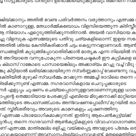
പി ച്ച് നാട്ടുകാരുടെ പിന്തുണ ഉണ്ടാക്കിയെടുക്കുകയും രമണനെ 
്ക്കാനും അതിൽ വേണ്ട പരിവർത്തനം വരുത്താനും എത്സമ്മ 
കാണാറുള്ള, മതധാർമ്മികബോധം വിളമ്പിയെത്തുന്ന ക്രിസ
മ ആ നിയോഗം ഏറ്റെടുത്തിരിക്കുന്നതിനാൽ. അയൽ വാസിയായ കുന
 വച്ചു വിളമ്പുക എത്സമ്മയുടെ പതിവു ചര്യകളിലൊന്ന്. ഇളയ സഹ
തതിൽ ശ്രദ്ധ കേന്ദ്രീകരിക്കാൻ ചട്ടം കെട്ടുന്നവളാണവൾ. ആ
ബന്ധങ്ങളിൽ കുടുങ്ങിപ്പോവാതിരിക്കാൻ മാതൃക എന്ന നിലയിൽ 
ിൽ അറിയാതെ വന്നുപോകുന്ന പ്രണയചേഷ്ടകൾ ഈ കുട്ടികളെ ഒ
ാം ക്ലാസ് റാങ്കോടെ പാസായെങ്കിലും അക്കാര്യം മറച്ചു വച്ച് വീ
കിട്ടിയാൽ ലഭിയ്ക്കാമായിരുന്ന സ്വർണ്ണക്കാപ്പ് വേണ്ടെന്നു വച്
്തിയിൽ മുഴുകി സ്വധർമ്മം മറക്കുന്ന അമ്മച്ചി രാവിലെ തന്നെ പ
മിക്കുന്നുണ്ട് എത്സമ്മ. നഗരവാസികളായ ചെറുപ്പക്കാരുടെ
ാമീണർ എളുപ്പം ചൂഷണം ചെയ്യപ്പെടാനുള്ളവരാണെന്നുമുള്ള ധാ
പന്റെ തെമ്മാടിയായ പേരക്കുട്ടി എബിയെ മിടുക്കനാക്കി മാറ്റിയ
െ അനുജത്തിയുടെ അപഥസഞ്ചാരം അന്വേഷണപ്പോലീസ് മുറയിൽ രാ
നത്. സ്ത്രീശരീരവും അവരുടെ കാമനകളും ചൂഷണത്തിനു
ത്സമ്മ പ്രായോഗികമാക്കുന്നത്. ഇതിനു ആപെൺകുട്ട്യ്ക്ക്
ു മുൻപു തന്നെ നഗരവാസി ആൺകുട്ടികളുടെ വിവാഹവാഗ്ദാനങ്ങ
ാണ് എത്സമ്മ. മാത്രമല്ല ഒളിച്ചു വയ്ക്കപ്പെട്ട അവളൂടെ പ്രേമം ഒ
 പോവുകയാണെന്ന് അവസാനപ്രഖ്യാപനവുമുണ്ട്. മതമൈത്രിയ