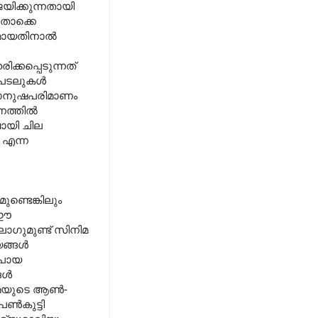
ിക്കുന്നതായി
തൊക്കെ
ഭാഗമായതിനാൽ
ക്കപ്പെടുന്നത്
ടപെടലുകൾ
ിമാനുഷപരിമാണം
ാനത്തിൽ
വായി ചില
 എന്ന
ടെങ്കിലും
 ഈ
ോഗുമുണ്ട് സിനിമ
യങ്ങൾ
 പോയ
ങൾ
മ്മയുടെ ആൺ-
െൺകുട്ടി