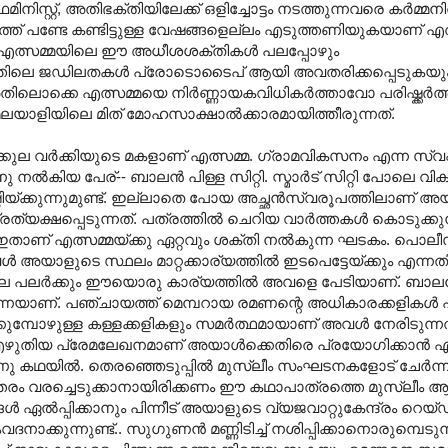
്റ്, അതിഭക്തിയിലേക്ക് ഒളിച്ചോട്ടം നടത്തുന്നവരെ കർമ്മനി
് പണ്ടേ കണ്ടിട്ടുള്ള വേഷങ്ങളെല്ലം എടുത്തണിയുകയാണ് എത്
,. എത്സമ്മയിലെ ഈ അധീശശക്തികൾ പലപ്പോഴും
ഹത്തിലെ ജഡിലതകൾ പ്രോടൊടൈപ് ആയി അവതരിക്കപ്പെടുകയ
തിലൊക്കെ എത്സമ്മയെ നിർണ്ണായകവിധികർത്താവോ പരിഷ്ക്കർ
യാളിയിലെ മിത് മോഹസാക്ഷാൽക്കാരമായിത്തീരുന്നത്.
ർക്കിയുടെ മകളാണ് എത്സമ്മ. ഗ്രാമവികസനം എന്ന സ്വപ്നത
കിയ പേര്-- ബാലൻ പിള്ള സിറ്റി. സ്മാർട് സിറ്റി പോലെ വി
്ക്കുന്നുമുണ്ട്. ഇല്ലാതെ പോയ അച്ഛൻസ്വരൂപത്തിലാണ് അ
്രത്യക്ഷപ്പെടുന്നത്. പത്രത്തിൽ ചെറിയ വാർത്തകൾ കൊടുക്ക
െ ഇതാണ് എത്സമ്മയ്ക്കു ഏറ്റവും ശക്തി നൽകുന്ന ഘടകം. പൊ
യാളുടെ സ്ഥലം മാറ്റക്കാര്യത്തിൽ ഇടപെട്ടേയ്ക്കും എന്ന
ിലെ പലർക്കും ഈയൊരു കാര്യത്തിൽ അവളെ പേടിയാണ്. ബാലൻപി
നെയാണ്. പഞ്ചായത്ത് മെമ്പറായ രമണന്റെ അധികാരക്കളികൾ പ്
ുക്കുമ്പോഴുള്ള കള്ളക്കളികളും സമർത്ഥമായാണ് അവൾ നേരിടുന്നത
 എഴുതിയ പ്രേമലേഖനമാണ് അയാൾക്കെതിരെ പ്രയോഗിക്കാൻ എത
ാണു കഥയിൽ. തെരഞ്ഞെടുപ്പിൽ മുസ്ലീം സംഘടനകളോട് ചേർന്നു
്തരം വരച്ചെടുക്കാനായിരിക്കണം ഈ കഥാപാത്രത്തെ മുസ്ലീം ആക
ൽ‌പ്പിക്കാനും പിന്നീട് അയാളുടെ വ്യജവാറ്റുകേന്ദ്രം റെയ
ുന്നുണ്ട്.. സുഗുണൻ മണ്ണിടിച്ച് നശിപ്പിക്കാനൊരുമ്പെട