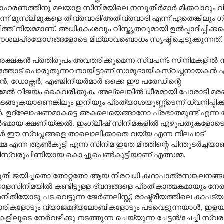
ാഹരണത്തിനു മലയാള സിനിമയിലെ നമ്പൂതിർമാർ മിക്കവാറും വ
് മുസ്ലീമുകളെ തീവ്രവാദി/അതീവ്രവാദി എന്ന് ഏതെങ്കിലും ഗ്
് നിയമമാണ്. അധികാംശവും വിസ്തൃതവുമായി ഉൽ‌പ്പാദിപ്പിക്കപ്പെ
ൌശലപ്രയോഗങ്ങളോടെ മിഥ്യാവബൊധം സൃഷ്ടിച്ചെടുക്കുന്നത്.
ഷകൻ പ്രതിരൂപം അവതരിക്കുമെന്ന സ്വപന്ം സിനിമകളിൽ ന
ഥാപനത്തോട് പൊരുതുന്നവനായിട്ടാണ് സാമുദായികസ്വപ്നനായകൻ എഴ
ോക്റ്റർ, എഞ്ജിനീയർമാർ ഒക്കെ ഈ പരേഡിന്റെ
ുടെമേൽ വിജയം കൈവരിക്കുക, അല്ലെങ്കിൽ ധീരമായി പോരാടി മ
ങ്ങുകയാണെങ്കിലും ഇനിയും പ്രത്യാശയുണ്ണ്ടെന്ന് ധ്വനിപ്പ
. ഉദ്ഘോഷണമാകട്ടെ അകലെയെങ്ങാനോ പ്രഭാതമുണ്ട് എന്ന ത
ാ നിർഭമായ ക്ഷണിയ്ക്കൽ. ഇംഗ്ലീഷ് സിനിമകളിൽ എഴുപതുകളോടെ 
ൾ ഈ സ്വപ്നങ്ങളെ താലൊലിക്കാതെ വയ്യ എന്ന നിലപാട്
്മ എന്ന ആൺകുട്ടി എന്ന സിനിമ ഇതേ മിത്തിന്റെ പിന്തുടർച്ചയാ
സ്വരൂപിണിയായ കൊച്ചുപെൺകുട്ടിയാണ് എത്സമ്മ.
്ചതൊ തോറ്റതോ ആയ നിരവധി കഥാപാത്രസങ്കലനങ്ങൾ എ
മലയാളസിനിമയിൽ കണ്ടിട്ടുള്ള ദ്വന്ദങ്ങളെ പ്രതീകാത്മകമായും നേരാ
അനീതിയോടു പട വെട്ടുന്ന ജേർണലിസ്റ്റ്, രാഷ്ട്രീയത്തിലെ കാപട്
കാരികളോടൂം വ്യാജമദ്യലോബികളോടും പടവെട്ടുന്നയാൾ, ഇളയവ
ടെ നേർവഴിക്കു നടത്തുന്ന ചെയ്യുന്ന ചേട്ടൻ/ചേച്ചി സ്വര