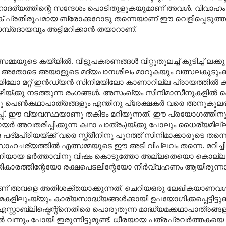
യത്തിന്റെ സന്ദേശം പൊടിതൂളുകയുമാണ് അവൾ. വിവാഹം
ിക് പ്രതിരൂപമായ ബ്രോക്കറോടു തന്നെയാണ് ഈ വെളിപ്പെടുത്
മ്പ്രദായവും അട്ടിമറിക്കാൻ തയാറാണ്.
ടെ കയ്യിൽ. വീട്ടുപകരണങ്ങൾ വിറ്റുതുലച്ച് കുടിച്ച് ലക്കു 
ത്സമ്മ. അതോടെ അയാളുടെ മദ്യപാനശീലം മാറുകയും വത്സലകുട
യിലോ മറ്റ് ഇൻഡ്യൻ സിനിമയിലോ കാണാറില്ല പ്രായത്തിൽ ക
ഴിയ്ക്കു നടത്തുന്ന രംഗങ്ങൾ. അസംഖ്യം സിനിമാസീനുകളിൽ പ
തിനു പെൺകഥാപാത്രങ്ങളും എന്തിനു പ്രേക്ഷകർ വരെ അനുകൂല
്പ്. ഈ വ്യവസ്ഥയാണു തകിടം മറിയുന്നത്. ഈ പ്രയോഗത്തിന
ായർ അവതരിപ്പിക്കുന്ന കഥാ പാത്രം)യ്ക്കു പോലും ധൈര്യമില്ല
 പദ്മപ്രിയയ്ക്ക് വരെ സ്ക്രീനിനു പുറത്ത് സിനിമാക്കാരുടെ തന്ന
ള്ള സാഹചര്യത്തിൽ എത്സമ്മയുടെ ഈ അടി വിപ്ലവം തന്നെ. മറിച്ചി
നിയായ ഭർത്താവിനു വിഷം കൊടുത്തോ അല്ലതെയൊ കൊല്ലൻ 
പ്രതികാരത്തിന്റേയോ രക്ഷപെടലിന്റേയോ നിർവ്വഹണം ആയിരുന്ന
വളെ അതിശക്തയാക്കുന്നത്. ചെറിയഒരു ലേഖികയാണവൾ, ഒര
ിലുംയ്യും കാര്യസാദ്ധ്യങ്ങൾക്കായി ഉപയോഗിക്കപ്പെട്ടിട്ടുണ്ട്
സ്റ്റാബ്ലിഷ്മെന്റ്നെതിരെ പൊരുതുന്ന മാദ്ധ്യമക്കഥാപാത്രങ്ങ
ൽ വന്നും പോയി ഇരുന്നിട്ടുമുണ്ട്. ധീരയായ പത്രപ്രവർത്തകയെ 