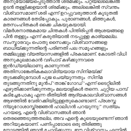
അനുയോജ്യപ്പെടുത്താൻ ശ്രമിക്കും. പറ്റിയില്ലെങ്കിൽ
ഉടൻ തള്ളിക്കളയാൻ ശ്രമിക്കും. അല്ലെങ്കിൽ സ്വന്തം
വിശ്വാസമാണ് ശരി എന്ന് ഉറപ്പുവരുത്താൻ കൂടുതൽ
കാരണങ്ങൾ തേടിപ്പോകും. പുരാണങ്ങൾ
,
മിത്തുകൾ
,
മതസംഹിതകൾ ഒക്കെ ചികയുകയായി.
വിമർശനാത്മകമായ ചിന്തകൾ പിന്തിരിപ്പൻ ആശയങ്ങളെ
പിൻ തള്ളും എന്ന് കരുതിയാൽ നടപ്പുള്ള കാര്യമല്ല.
സംസ്കാരവും പൊതു സൈക്കും വിശ്വാസങ്ങളെ
ബാധിയ്ക്കുന്നതിന്റെ പരിണതി പല സമൂഹങ്ങളും
തമ്മിലുള്ള വ്യത്യാസങ്ങളിൽ പ്രകടമാണ്. കോടതി വിധി
അനുകൂലമാകാൻ വഴിപാട് കഴിക്കുന്നവരെ
ഇൻഡ്യയിലാണു കാണുന്നത്.
അതിസാങ്കേതികകലാവിദ്യയായ സിനിമയ്ക്ക്
തുടക്കമിടുമ്പോൾ പൂജ ചെയ്യുന്നതും
സിനിമ
തുടങ്ങുന്നതിനു മുൻപ്
‘
താങ്ക് ഗോഡ്
‘
എന്ന് ടൈറ്റിലിൽ
എഴുതിക്കാണിക്കുന്നതും മലയാളികൾ തന്നെ. ചുറ്റിയ പാമ്പ്
കടിച്ചേപോകൂ എന്ന രീതിയിൽ ആദ്യകാലവിശ്വാസങ്ങൾ
ആഴത്തിൽ വേരിറക്കിയിട്ടുള്ളതുകൊണ്ടാണ്. പ്രശസ്ത
ന്യൂറോശാസ്ത്രജ്ഞൻ ഹാലിഗൻ പറയുന്നു:
”
സത്യം
പറയട്ടെ
,
എന്റെ വിശ്വാസങ്ങൾ ഞാൻ
തെരഞ്ഞെടുത്തതല്ല
,
അവ എന്റെ കൂടെയുണ്ടെന്ന് ഞാൻ
അറിയുകയാണ്. പണിപ്പാടോടെ ഒരു തിരിഞ്ഞു
നോട്ടത്തിൽ ഞാൻ ചോദിക്കുന്നു
,
ഈ വിശ്വാസം എന്നിൽ