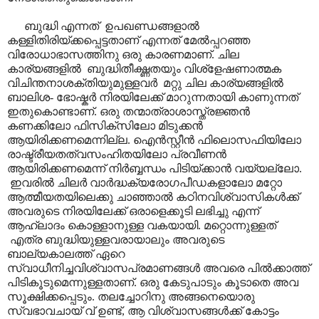
ബുദ്ധി എന്നത്
ഉപഖണ്ഡങ്ങളാൽ
കള്ളിതിരിയ്ക്കപ്പെട്ടതാണ് എന്നത് മേൽപ്പറഞ്ഞ
വിരോധാഭാസത്തിനു ഒരു കാരണമാണ്. ചില
കാര്യങ്ങളിൽ
ബുദ്ധിതീക്ഷ്ണതയും വിശ്ളേഷണാത്മക
വിചിന്തനാശക്തിയുമുള്ളവർ
മറ്റു ചില കാര്യങ്ങളിൽ
ബാലിശ- ഭോഷ്കർ നിരയിലേക്ക് മാറുന്നതായി കാണുന്നത്
ഇതുകൊണ്ടാണ്. ഒരു തന്മാത്രാശാസ്ത്രജ്ഞൻ
കണക്കിലോ ഫിസിക്സിലോ മിടുക്കൻ
ആയിരിക്കണമെന്നില്ല. ഐൻസ്റ്റീൻ ഫിലൊസഫിയിലോ
രാഷ്ട്രീയതത്വസംഹിതയിലോ പ്രവീണൻ
ആയിരിക്കണമെന്ന് നിർബ്ബന്ധം പിടിയ്ക്കാൻ വയ്യല്ലോ.
ഇവരിൽ ചിലർ വാർദ്ധക്യരോഗപീഡകളാലോ മറ്റോ
ആത്മീയതയിലെക്കു ചാഞ്ഞാൽ കഠിനവിശ്വാസികൾക്ക്
അവരുടെ നിരയിലേക്ക് ഒരാളെക്കൂടി ലഭിച്ചു എന്ന്
ആഹ്ലാദം കൊള്ളാനുള്ള വകയായി. മറ്റൊന്നുള്ളത്
എത്ര ബുദ്ധിയുള്ളവരായാലും അവരുടെ
ബാല്യകാലത്ത് ഏറെ
സ്വാധീനിച്ചവിശ്വാസപ്രമാണങ്ങൾ അവരെ പിൽക്കാത്ത്
പിടികൂടുമെന്നുള്ളതാണ്. ഒരു കേടുപാടും കൂടാതെ അവ
സൂക്ഷിക്കപ്പെടും. തലച്ചോറിനു അങ്ങനെയൊരു
സ്വഭാവചായ് വ് ഉണ്ട്
,
ആ വിശ്വാസങ്ങൾക്ക് കോട്ടം