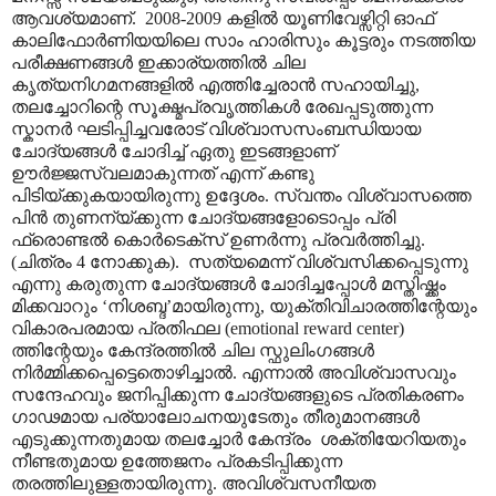
ആവശ്യമാണ്.
2008-2009
കളിൽ യൂണിവേഴ്സിറ്റി ഓഫ്
കാലിഫോർണിയയിലെ സാം ഹാരിസും കൂട്ടരും നടത്തിയ
പരീക്ഷണങ്ങൾ ഇക്കാര്യത്തിൽ ചില
കൃത്യനിഗമനങ്ങളിൽ എത്തിച്ചേരാൻ സഹായിച്ചു
,
തലച്ചോറിന്റെ സൂക്ഷ്മപ്രവൃത്തികൾ രേഖപ്പടുത്തുന്ന
സ്കാനർ ഘടിപ്പിച്ചവരോട് വിശ്വാസസംബന്ധിയായ
ചോദ്യങ്ങൾ ചോദിച്ച് ഏതു ഇടങ്ങളാണ്
ഊർജ്ജസ്വലമാകുന്നത് എന്ന് കണ്ടു
പിടിയ്ക്കുകയായിരുന്നു ഉദ്ദേശം. സ്വന്തം വിശ്വാസത്തെ
പിൻ തുണന്യ്ക്കുന്ന ചോദ്യങ്ങളോടൊപ്പം പ്രി
ഫ്രൊണ്ടൽ കൊർടെക്സ് ഉണർന്നു പ്രവർത്തിച്ചു.
(ചിത്രം 4 നോക്കുക).
സത്യമെന്ന് വിശ്വസിക്കപ്പെടുന്നു
എന്നു കരുതുന്ന ചോദ്യങ്ങൾ ചോദിച്ചപ്പോൾ മസ്തിഷ്ക്കം
മിക്കവാറും
‘
നിശബ്ദ
’
മായിരുന്നു
,
യുക്തിവിചാരത്തിന്റേയും
വികാരപരമായ പ്രതിഫല (
emotional reward center)
ത്തിന്റേയും കേന്ദ്രത്തിൽ ചില സ്ഫുലിംഗങ്ങൾ
നിർമ്മിക്കപ്പെട്ടെതൊഴിച്ചാൽ. എന്നാൽ അവിശ്വാസവും
സന്ദേഹവും ജനിപ്പിക്കുന്ന ചോദ്യങ്ങളുടെ പ്രതികരണം
ഗാഢമായ പര്യാലോചനയുടേതും തീരുമാനങ്ങൾ
എടുക്കുന്നതുമായ തലച്ചോർ കേന്ദ്രം
ശക്തിയേറിയതും
നീണ്ടതുമായ ഉത്തേജനം പ്രകടിപ്പിക്കുന്ന
തരത്തിലുള്ളതായിരുന്നു. അവിശ്വസനീയത