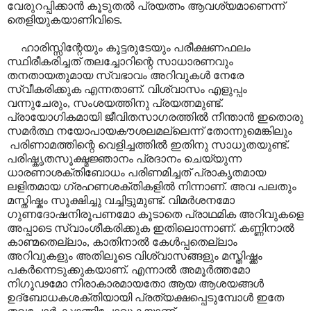
വേരുറപ്പിക്കാൻ കൂടുതൽ പ്രയത്നം ആവശ്യമാണെന്ന്
തെളിയുകയാണിവിടെ.
ഹാരിസ്സിന്റേയും കൂട്ടരുടേയും പരീക്ഷണഫലം
സ്ഥിരീകരിച്ചത് തലച്ചോറിന്റെ സാധാരണവും
തനതായതുമായ സ്വഭാവം അറിവുകൾ നേരേ
സ്വീകരിക്കുക എന്നതാണ്. വിശ്വാസം എളുപ്പം
വന്നുചേരും
,
സംശയത്തിനു പ്രയത്നമുണ്ട്.
പ്രായോഗികമായി ജീവിതസാഗരത്തിൽ നീന്താൻ ഇതൊരു
സമർത്ഥ നയോപായകൗശലമല്ലെന്ന് തോന്നുമെങ്കിലും
പരിണാമത്തിന്റെ വെളിച്ചത്തിൽ ഇതിനു സാധുതയുണ്ട്.
പരിഷ്കൃതസൂക്ഷ്മജ്ഞാനം പ്രദാനം ചെയ്യുന്ന
ധാരണാശക്തിബോധം പരിണമിച്ചത് പ്രാകൃതമായ
ലളിതമായ ഗ്രഹണശക്തികളിൽ നിന്നാണ്. അവ പലതും
മസ്തിഷ്കം സൂക്ഷിച്ചു വച്ചിട്ടുമുണ്ട്. വിമർശനമോ
ഗുണദോഷനിരൂപണമോ കൂടാതെ പ്രാഥമിക അറിവുകളെ
അപ്പാടെ സ്വാംശീകരിക്കുക ഇതിലൊന്നാണ്. കണ്ണിനാൽ
കാണ്മതെല്ലാം
,
കാതിനാൽ കേൾപ്പതെല്ലാം
അറിവുകളും അതിലൂടെ വിശ്വാസങ്ങളും മസ്തിഷ്ക്കം
പകർന്നെടുക്കുകയാണ്. എന്നാൽ അമൂർത്തമോ
നിഗൂഢമോ നിരാകാരമായതോ ആയ ആശയങ്ങൾ
ഉദ്ബോധകശക്തിയായി പ്രത്യക്ഷപ്പെടുമ്പോൾ ഇതേ