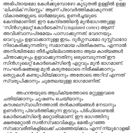
അഭിപ്രായമോ കേൾക്കുമ്പോഴോ കൂടുതൽ ഉള്ളിൽ ഉള്ള
‘
ലിംബിക് സിസ്റ്റെം
’
ആണ് പ്രാവർത്തികമാകുന്നത്.
വികാരങ്ങളുടെ
,
ഓർമ്മയുടെ
,
ഉണർച്ചയുടെ
കേന്ദ്രമാണിത്. ഈ കേന്ദ്രത്തിന്റെ മുൻഭാഗത്തുള്ള
‘
സിൻഗുലേറ്റ് കോർടെക്സ് (
cingulated cortex)
ആണ്
അവിശ്വാസപ്രമേയം പാസാക്കുന്നത്. വേദനയും
വെറുപ്പും ഉളവാക്കാനുള്ള ഇടം. ദുർഗ്ഗന്ധമോ ദുസ്സ്വാദോ
നിരാകരിക്കുന്നതിനു സമാനമായ പ്രതികരണം.
എന്നാൽ
അനിശ്ചിതമോ തീർച്ചയില്ലാത്തതോ ആയ കാര്യങ്ങൾ
ചിന്താക്കുഴപ്പം ഉളവാക്കുന്നതിനു ഒരുമ്പെടുന്നത് ഈ
സിൻഗുലെറ്റ് കോർടെക്സിന്റെ എറ്റവും മുൻ ഭാഗമാണ്.
സംഘർഷങ്ങളെ മുൻ കരുതലോടെ നിരീക്ഷിക്കാനും
തെറ്റുകൾ കണ്ടുപിടിയ്ക്കാനും അതോടെ അറിവ് എന്നത്
സ്വരൂപിക്കാനും ചുമതലയുള്ള ഭാഗമാണിത്.
അഹന്തയുടെ ആധിക്യത്തോടെ മറ്റുള്ളവരെ
ചതിയ്ക്കാനും ചൂഷണം ചെയ്യാനും
കൗശലസ്വാധീനത്താൽ തൻകാര്യങ്ങൾ നേടാനും
ഉണർന്നു പ്രവർത്തിക്കുന്ന ഇടവും പ്രിഫ്രൊണ്ടൽ
കോർടെക്സിന്റെ മറ്റൊരിടമാണ്. ഈ ഭാഗത്തിനു
ക്ഷതമേറ്റാൽ സൽസ്വഭാവികളും മേൽപ്പറഞ്ഞ
സ്വഭാവരീതികളിലേക്ക് ചാഞ്ഞേയ്ക്കാം എന്ന് ന്യൂറോളജി