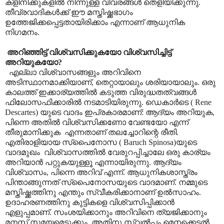
ക്ളിനിക്കുകളിൽ നിന്നുള്ള വിവരങ്ങൾ തെളിയിക്കുന്നു.
തീവ്രവാദികൾക്ക് ഈ മസ്തിഷ്ക്കഭാഗം
ഉത്തേജിക്കപ്പെട്ടതായിരിക്കാം എന്നാണ് ആധുനിക
നിഗമനം.
അറിഞ്ഞിട്ട് വിശ്വസിക്കുകയോ വിശ്വസിച്ചിട്ട്
അറിയുകയോ
?
എല്ലാ വിശ്വാസങ്ങളും അറിവിനെ
അടിസ്ഥാനമാക്കിയാണ്
,
തെറ്റായാലും ശരിയായാലും. ഒരു
കാലത്ത് ഇക്കാര്യത്തിൽ കടുത്ത വിരുദ്ധതത്വങ്ങൾ
ഫിലോസഫിക്കാരിൽ നടമാടിയിരുന്നു. ഡെകാർടെ (
Rene
Descartes
) യുടെ വാദം ഇപ്രകാരമാണ്: ആദ്യം അറിയുക
,
പിന്നെ അതിൽ വിശ്വസിക്കണോ വേണ്ടയോ എന്ന്
തീരുമാനിക്കുക
എന്നതാണ് തലച്ചോറിന്റെ രീതി.
എതിരാളിയായ സ്പൈനോസ (
Baruch Spinosa)
യുടെ
വാദമുഖം
വിശ്വാസത്തിൽ വേരുറപ്പിച്ചാലേ ഒരു കാര്യം
അറിയാൻ പറ്റുകയുള്ളൂ എന്നായിരുന്നു
.
ആദ്യം
വിശ്വാസം
,
പിന്നെ അറിവ് എന്ന്. ആധുനികശാസ്ത്രം
പിന്താങ്ങുന്നത് സ്പൈനോസയുടെ വാദമാണ്. നമ്മുടെ
മസ്തിഷ്ക്കത്തിനു എന്തും സ്വീകരിക്കാനാണ് ഉൽസാഹം.
ഉദാഹരണത്തിനു കുട്ടികളെ വിശ്വസിപ്പിക്കാൻ
എളുപ്പമാണ്. സംശയിക്കാനും അറിവിനെ ത്യജിക്കാനും
മനസ്സ് സമയമെടുക്കും
,
അതിനു സ്വൽപ്പം മെനക്കെടൽ