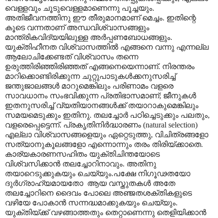
വെള്ളവും ചൂടുവെള്ളമാണെന്നു പൂച്ചയും.
അതിജീവനത്തിനു ഈ തീരുമാനമാണ് മെച്ചം. ഇതിന്റെ
കൂടെ വന്നതാണ് അന്ധവിശ്വാസങ്ങളും
മാന്ത്രികവിദ്യയിലുള്ള അർപ്പണബോധങ്ങളും.
യുക്തിഹീനത വിശ്വാസത്തിൽ എങ്ങനെ വന്നു എന്നല്ല
ആലോചിക്കേണ്ടത് വിശ്വാസം തന്നെ
ഉരുത്തിരിഞ്ഞിരിഞ്ഞത് എങ്ങനെയെന്നാണ്
.
നിരന്തരം
മാറിക്കൊണ്ടിരിക്കുന്ന ചുറ്റുപാടുകൾക്കനുസരിച്ച്
ജന്തുജാലങ്ങൾ മാറുമെങ്കിലും പരിണാമം വളരെ
സാവധാനം സംഭവിക്കുന്ന പ്രതിഭാസമാണ്
;
ജീനുകൾ
ഇതനുസരിച്ച് വ്യതിയാനങ്ങൾക്ക് തയാറാകുമെങ്കിലും
സമയമെടുക്കും ഇതിനു. തലച്ചോർ പഠിച്ചെടുക്കും പലതും
,
വളരെപ്പെട്ടെന്ന്.
പ്രകൃതിനിർദ്ധാരണം (
natural selection)
എല്ലാ വിശ്വാസങ്ങളെയും ഏറ്റെടുത്തു
,
വിചിത്രങ്ങളോ
സത്യാനുകൂലങ്ങളോ എന്നൊന്നും തരം തിരിയ്ക്കാതെ.
കാര്യകാരണസഹിതം യുക്തിചിന്തയോടെ
വിശ്വസിക്കാൻ തലച്ചോറിനാവും. അതിനു
തയാറെടുക്കുകയും ചെയ്യും.പക്ഷേ നിഗൂഢതയോ
ദുർഗ്രാഹ്യമായതോ
ആയ വസ്തുതകൾ അതേ
തലച്ചോറിനെ ദൈവം പോലെ അഞ്ജതശക്തികളുടെ
വഴിയേ പോകാൻ സന്നദ്ധമാക്കുകയും ചെയ്യും.
യുക്തിയ്ക്ക് വഴങ്ങാത്തതും തെറ്റാണെന്നു തെളിയിക്കാൻ