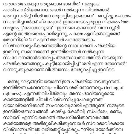
വരാതെപോകുന്നതുകൊണ്ടാണിത്.
നമ്മുടെ
പഞ്ചേന്ദ്രിയബോധങ്ങൾ നൽകുന്ന വിവരങ്ങൾ
അനുസരിച്ച് വിശ്വാസമുറപ്പിക്കുകയാണ്.
മസ്തിഷ്ക്കാഘാതം
സംഭവിച്ചവർക്ക് ചിലപ്പോൾ ഇതോടൊപ്പമുള്ള വികാരപ്രത
നഷ്ടപ്പെട്ട് പോകാറുണ്ട്.
“
ഇന്നലെ കാണാൻ വന്ന സ്ത്രീ
എന്റെ ഭാര്യയെപ്പോലിരുന്നു
,
പക്ഷേ എനിക്ക് ഒട്ടുമങ്ങ്
തോന്നിയില്ല
”
എന്ന് അവർ പറഞ്ഞേക്കാം.
വിശ്വാസരൂപീകരണത്തിന്റെ സാധാരണ പ്രക്രിയ
ഇതിനു സമാനമാണ്. ഇന്ദ്രിയങ്ങൾ നൽകുന്ന
സംവേദനങ്ങൾക്കൊപ്പം അബോധതലത്തിൽ നടക്കുന്ന
പ്രതികരണങ്ങളും കൂട്ടിയോജിപ്പിച്ച്
‘
ശരി എന്ന തോന്നൽ
’
വന്നടുക്കുകയാണ്-വിശ്വാസം വേരുറപ്പിച്ചു ഇവിടെ.
രണ്ടു ഘട്ടങ്ങളിലായാണ് ഈ പ്രക്രിയ നടക്കുന്നത്-
ഇന്ദ്രിയസംവേദനവും പിന്നെ ശരി തോന്നലും
(
feeling of
rightness
)
- എന്നത് വിചിത്രവും അസംഭാവ്യവുമായ
കാര്യങ്ങളിൽ ചിലർ വിശ്വസിച്ചുപോകുന്നത്
വ്യാഖ്യാനിക്കാൻ സഹായവുമായി എത്തുണ്ട്. നമ്മുടെ
ഇന്ദ്രിയബോധങ്ങൾ -കാഴ്ച്ച. കേൾവി
,
സ്പർശം
,
മണം
,
സ്വാദ്- എന്നിവകൊണ്ട് അപഗ്രഥിക്കാനാകാത്ത
കാര്യങ്ങളെ അഭിമുഖീകരിക്കുമ്പോൾ സ്വാഭാവികമായ
വിശ്വാസശീലത വഴിതെറ്റിപ്പോകും
.
“
ന്യൂ യോർക്കിലെ