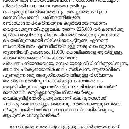
പ്രധാനമാണ് മതാത്മകബോധം. സാധാരണ തലച്ചോർ
പ്രവർത്തിയായ ബോധജ്ഞാനത്തിനും
പെരുമാറ്റനിയന്ത്രണത്തിനും
അപ്പുറത്താണ് ഈ
മാനസികപദ്ധതി.
ചരിത്രത്തിൽ ഈ
ബോധോദയപ്രക്രിയയുടെ കൃത്യമായ സ്ഥാനം
വെളിവാക്കുന്നത് എളുമല്ല തന്നെ. 225
,
000 വർഷങ്ങൾക്കു
മുൻപേ ആദിമമനുഷ്യൻ ചില മതാത്മകാനുഷ്ഠാനങ്ങൾ
ചെയ്തിരുന്നതായി നിരീക്ഷിക്കപ്പെട്ടിട്ടുണ്ട്. എന്നാൽ
സംഘടിത മതം എന്ന രീതിയിലുള്ള സമൂഹപെരുമാറ്റം
തുടങ്ങിയിട്ട് ഏകദേശം 11
,000
കൊല്ലങ്ങളേ ആയിട്ടുള്ളു.
കാരണങ്ങൾക്കെല്ലാം കാരണമായ
,
പ്രപഞ്ചനിയന്താവായ
,
മനുഷ്യന്റെ വിധി നിർണ്ണയിക്കുന്ന
,
അവനു പ്രകൃത്യാതീത ബലം നൽകുന്ന
,
ആത്മാവിനെ
പുണരുന്ന ഒരു അദൃശ്യശക്തിയിലുള്ള വിശ്വാസം
അതിജീവനത്തിനു സഹായിക്കുന്ന പശ്ചാത്തലം
ഒരുക്കിയിരുന്നോ എന്നത് പരിണാമചരിത്രകാർന്മാർക്ക്
മാത്രമല്ല മസ്തിഷ്ക്കശാസ്ത്രപഠിതാക്കൾക്കും
വെല്ലുവിളിയേൽപ്പിക്കുകയാണ്
.
ക്ലിഷ്ടതകൾക്ക്
സ്പഷ്ടതയെന്നവണ്ണം ദൈവവും മതാത്മകതയുമൊക്കെ
ന്യൂറോളജി പ്രതിഭാസങ്ങളാണെന്ന് തെളിയിക്കുന്നു
ആധുനിക ശാസ്ത്രവഴികൾ.
ബോധജ്ഞാനത്തിന്റെ കുറുക്കുവഴികൾ തേടാനാണ്