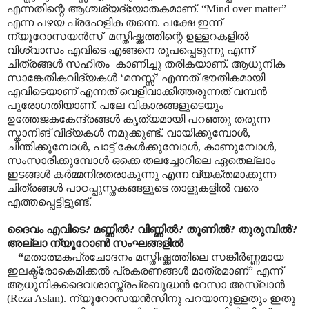
എന്നതിന്റെ ആശ്ചര്യദ്യോതകമാണ്.
“Mind over matter”
എന്ന പഴയ പ്രഹേളിക തന്നെ. പക്ഷേ ഇന്ന്
ന്യൂറോസയൻസ്
മസ്തിഷ്ക്കത്തിന്റെ ഉള്ളറകളിൽ
വിശ്വാസം എവിടെ എങ്ങനെ രൂപപ്പെടുന്നു എന്ന്
ചിത്രങ്ങൾ സഹിതം
കാണിച്ചു തരികയാണ്. ആധുനിക
സാങ്കേതികവിദ്യകൾ
‘
മനസ്സ്
’
എന്നത് ഭൗതികമായി
എവിടെയാണ് എന്നത് വെളിവാക്കിത്തരുന്നത് വമ്പൻ
പുരോഗതിയാണ്. പലേ വികാരങ്ങളുടെയും
ഉത്തേജകകേന്ദ്രങ്ങൾ കൃത്യമായി പറഞ്ഞു തരുന്ന
സ്കാനിങ് വിദ്യകൾ നമുക്കുണ്ട്. വായിക്കുമ്പോൾ
,
ചിന്തിക്കുമ്പോൾ
,
പാട്ട് കേൾക്കുമ്പോൾ
,
കാണുമ്പോൾ
,
സംസാരിക്കുമ്പോൾ ഒക്കെ തലച്ചോറിലെ ഏതെല്ലാം
ഇടങ്ങൾ കർമ്മനിരതരാകുന്നു എന്ന വ്യക്തമാക്കുന്ന
ചിത്രങ്ങൾ പാഠപ്പുസ്തകങ്ങളുടെ താളുകളിൽ വരെ
എത്തപ്പെട്ടിട്ടുണ്ട്.
ദൈവം എവിടെ
?
മണ്ണിൽ
?
വിണ്ണിൽ
?
തൂണിൽ
?
തുരുമ്പിൽ
?
അല്ലാ ന്യൂറോൺ സംഘങ്ങളിൽ
“
മതാത്മകപ്രചോദനം മസ്തിഷ്ക്കത്തിലെ സങ്കീർണ്ണമായ
ഇലക്ട്രോകെമിക്കൽ പ്രകരണങ്ങൾ മാത്രമാണ്
”
എന്ന്
ആധുനികദൈവശാസ്ത്രപ്രബുദ്ധൻ റേസാ അസ്ലാൻ
(
Reza Aslan).
ന്യൂറോസയൻസിനു പറയാനുള്ളതും ഇതു