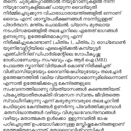
തന്നെ. ചുരുക്കിപ്പറഞ്ഞാൽ ന്യൂറോണുകളിൽ നിന്ന്
ന്യൂറോണുകളിലേക്ക് പായുന്ന വൈദ്യുതി
നിർമ്മിച്ചെടുക്കുന്ന വിചാരാധാരായന്ത്രങ്ങളിൽ ഒന്നാണ്
ദൈവം എന്ന്. ശാസ്ത്രപരീക്ഷണങ്ങൾ നടന്നിട്ടുള്ളത്
പ്രാർത്ഥന
,
മന്ത്രം ചൊല്ലൽ
,
ധ്യാനം മുതലായ
നടപടിസമയങ്ങളിൽ തലച്ചോറിലെ ഏതേത് ഭാഗങ്ങൾ
ഉണരുന്നു
,
ഉത്തേജിതമാകുന്നു എന്ന്
നിരീക്ഷിച്ചുകൊണ്ടാണ്. (ചിത്രം 1
,
ചിത്രം 2). ഓഡ്ബോൺ
യൂണിവേഴ്സിറ്റിയിലെ എലെക്ട്രിക്കൽ/കമ്പ്യൂട്ടർ
എഞ്ചിനീറിങ് ഡിപാർട്മെന്റിലെ ഗോപീകൃഷ്ണ
ദേശ്പാണ്ഡേയും സംഘവും എം ആർ ഐ (
MRI)
പോലത്ത സ്കാനിങ് വിദ്യകൾ കൊണ്ട് നിരീക്ഷിച്ചത്
വിശ്വാസിയുടേയും ദൈവനിഷേധിയുടേയും തലച്ചോർ
ഉത്തേജനത്തിൽ വലിയ വ്യത്യാസമൊന്നുമില്ലെന്നാണ്.
എന്നാൽ ഉത്തേജിക്കപ്പെട്ട കേന്ദ്രങ്ങളുടെ
സംവേദനത്തിലാണു വ്യത്യാസങ്ങൾ കണ്ടെത്തിയത്.
പ്രകൃത്യാതീതശക്തി ദിവസേന സ്വന്തം ജീവിതത്തെ
സ്വാധീനിക്കുന്നു എന്ന് കരുതുന്നവരുടെ തലച്ചോറിൽ
പേടിയുടെ കേന്ദ്രങ്ങൾ ഉണർന്നു പ്രവർത്തിക്കുമ്പോൾ
മതസിദ്ധാന്തങ്ങൾ വഴിയും വിശുദ്ധ/വേദഗ്രന്ഥങ്ങൾ
വഴിയും
മതാത്മകത ഉൾക്കൊ
ള്ളുന്നവരിൽ ഭാഷ
പഠിച്ചെടുത്ത് ഉപയോഗിക്കാനുള്ള മസ്തിഷ്ക്കകേന്ദ്രങ്ങളാണ്
ഉത്തേജിതമാകുന്നത്
.
മത/ദൈവവിശ്വാസികൾ