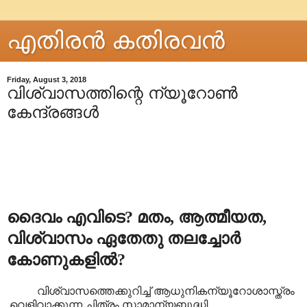
എതിരന്‍ കതിരവന്‍
Friday, August 3, 2018
വിശ്വാസത്തിന്റെ ന്യൂറോൺ
കേന്ദ്രങ്ങൾ
ദൈവം എവിടെ? മതം, ആത്മീയത,
വിശ്വാസം ഏതേതു തലച്ചോർ
കോണുകളിൽ?
വിശ്വാസത്തെക്കുറിച്ച് ആധുനികന്യൂറോശാസ്ത്രം
വെളിവാക്കുന്ന ചിത്രം സാമാന്യബുദ്ധി