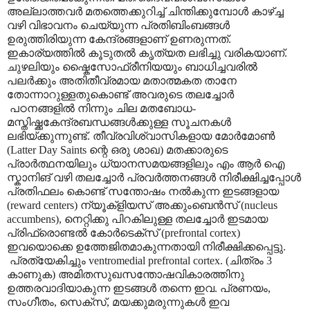
അല്ലാത്തവർ മതത്തെക്കുറിച്ച് ചിന്തിക്കുമ്പോൾ കാഴ്ച്ച
വഴി വിഭാവനം ചെയ്യുന്ന പ്രതിബിംബങ്ങൾ
ഉരുത്തിരിയുന്ന കേന്ദ്രങ്ങളാണ് ഉണരുന്നത്.
ഇകാര്യത്തിൽ കൂടുതൽ കൃത്യത ലഭിച്ചു വരികയാണ്.
ചുഴലിയും ഷ്കൈസോഫ്രീനിയയും ബാധിച്ചവരിൽ
പലർക്കും അതിതീവ്രമായ മതാത്മകത താനേ
തോന്നാറുള്ളതുകൊണ്ട് അവരുടെ തലച്ചോർ
പഠനങ്ങളിൽ നിന്നും ചില മതബോധ-
മസ്തിഷ്ക്കകേന്ദ്രബന്ധങ്ങൾക്കുള്ള സൂചനകൾ
ലഭിയ്ക്കുന്നുണ്ട്. തീവ്രവിശ്വാസികളായ മോർമോൺ
(
Latter Day Saints
ന്റെ ഒരു ശാഖ) മതക്കാരുടെ
പ്രാർത്ഥനയിലും ധ്യാനസമയങ്ങളിലും എം ആർ ഐ
സ്കാനിങ് വഴി തലച്ചോർ പ്രവർത്തനങ്ങൾ നിരീക്ഷിച്ചപ്പോൾ
പ്രതിഫലം കൊണ്ട് സന്തോഷം നൽകുന്ന ഇടങ്ങളായ
(reward centers)
ന്യൂക്ളിയസ് അക്കുംബെൻസ് (
nucleus
accumbens),
നെറ്റിക്കു പിറകിലുള്ള തലച്ചോർ ഇടമായ
പ്രിഫ്രൊണ്ടൽ കോർടെക്സ് (
prefrontal cortex)
ഇവയൊക്കെ
ഉത്തേജിതമാകുന്നതായി നിരീക്ഷിക്കപ്പെട്ടു
.
പ്രത്യേകിച്ചും
ventromedial prefrontal cortex. (
ചിത്രം 3
കാണുക)
അമിതസുഖസന്തോഷവികാരത്തിനു
ഉത്തരവാദിയാകുന്ന ഇടങ്ങൾ തന്നെ ഇവ. പ്രണയം
,
സംഗീതം
,
സെക്സ്
,
മയക്കുമരുന്നുകൾ ഇവ