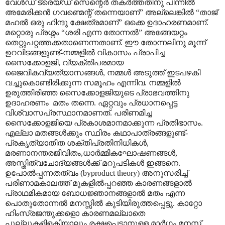
വേൾഡ് ട്രെയ്ഡ് സെന്റെർ തകർത്തതിനു പിന്നിൽ
അമേരിക്കൻ ഗവണ്മെന്റ് തന്നെയാണ്
”
അല്ലെങ്കിൽ
“
താജ്
മഹൽ ഒരു ഹിന്ദു ക്ഷേത്രമാണ്
”
ഒക്കെ ഉദാഹരണമാണ്.
മറ്റൊരു പ്രശ്നം
“
ശരി എന്ന തോന്നൽ
”
അങ്ങേയറ്റം
തെറ്റുപറ്റത്തക്കതാണെന്നതാണ്. ഈ തോന്നലിനു മൂന്ന്
ഉറവിടങ്ങളുണ്ട്-നമ്മളിൽ വികാസം പ്രാപിച്ച
സൈക്കോളജി
,
വ്യക്തിപരമായ
ജൈവികവ്യത്യാസങ്ങൾ
,
നമ്മൾ അടുത്ത് ഇടപഴകി
വച്ചുകൊണ്ടിരിക്കുന്ന സമൂഹം എന്നിവ. നമ്മളിൽ
ഉരുത്തിരിഞ്ഞ സൈക്കോളജിയുടെ പ്രാഭവത്തിനു
ഉദാഹരണം
മതം തന്നെ. ഏറ്റവും പ്രധാനപ്പെട്ട
വിശ്വാസപ്രസ്ഥാനമാണത്. പരിണമിച്ച
സൈക്കോളജിയെ പ്രകാശമാനമാക്കുന്ന പ്രതിഭാസം.
എല്ലാ മതങ്ങൾക്കും സ്ഥിരം കഥാപാത്രങ്ങളുണ്ട്-
പ്രകൃത്യാതീത ശക്തിപ്രതിനിധികൾ
,
മരണാനന്തരജീവിതം
,
ധാർമ്മികഘോഷണങ്ങൾ
,
അസ്തിത്വചോദ്യങ്ങൾക്ക് മറുപടികൾ ഇങ്ങനെ.
ഉപോൽപ്പന്നതത്വം (
byproduct theory)
അനുസരിച്ച്
പരിണാമകാലത്ത് മുകളിൽപ്പറഞ്ഞ കാരണങ്ങളാൽ
പ്രാഥമികമായ ബോധജ്ഞാനങ്ങളാൽ മതം എന്ന
പൊതുതോന്നൽ മനസ്സിൽ കുടിയിരുത്തപ്പെട്ടു. കാറ്റോ
ഹിംസ്രജന്തുക്കളൊ കാരണമല്ലാതെ
പുല്ലുകളിളകിയാലും രക്ഷപെടാനുള്ള മാർഗ്ഗം മനസ്സ്