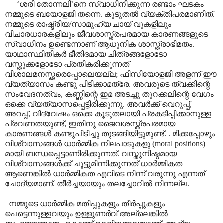
‘
ശരി തോന്നലി
’
നെ സ്വാധീനീക്കുന്ന രണ്ടാം ഘടകം
നമ്മുടെ ബയോളജി തന്നെ. കൂടുതൽ വ്യക്തിപരമാണിത്.
നമ്മുടെ രാഷ്ട്രീയ/സാമൂഹ്യ ചായ് വുകളിലും
വിചാരധാരകളിലും ജീവശാസ്ത്രപരമായ കാരണങ്ങളുടെ
സ്വാധീനം ഉണ്ടെന്നാണ് ആധുനിക ശാസ്ത്രാഭിമതം.
യാഥാസ്ഥിതികർ
ഭീതിദമായ ചിത്രങ്ങളോടോ
വസ്തുക്കളോടോ പ്രതികരിക്കുന്നത്
വിശാലമനസ്ക്കരെപ്പോലെയല്ല
;
ഫിസിയോളജി അളന്ന് ഈ
വ്യത്യാസം കണ്ടു പിടിക്കാമത്രേ. അവരുടെ ത്വക്കിന്റെ
സംവേദനത്വം
,
കണ്ണിന്റെ ഇമ അടച്ചു തുറക്കലിന്റെ വേഗം
ഒക്കെ വ്യത്യാസപ്പെട്ടിരിക്കുന്നു. അവർക്ക് വെറുപ്പ്
,
അറപ്പ്
,
വിദ്വേഷം ഒക്കെ കൂടുതലായി പ്രകടിപ്പിക്കാനുള്ള
പ്രവണതയുണ്ട്
,
ഇതിനു ജൈവശസ്ത്രപരമായ
കാരണങ്ങൾ കണ്ടുപിടിച്ചു തുടങ്ങിയിട്ടുമുണ്ട്. . മിക്കപ്പോഴും
വിശ്വാസങ്ങൾ ധാർമ്മിക നിലപാടുകളു (
moral positions)
മായി ബന്ധപ്പെട്ടാണിരിക്കുന്നത്. വസ്തുനിഷ്ഠമായ
വിശ്വാസങ്ങൾക്ക് ചൂട്ടുമിന്നിക്കുന്നത് ധാർമ്മികത
ആണെങ്കിൽ ധാർമ്മികത എവിടെ നിന്ന് വരുന്നു എന്നത്
ചോദ്യമാണ്. തീർച്ചയായും തലച്ചോറിൽ നിന്നല്ല.
നമ്മുടെ ധാർമ്മിക മതിപ്പുകളും തീർപ്പുകളും
പെട്ടെന്നുള്ളവയും ഉള്ളുണർവ് അല്ലെങ്കിൽ