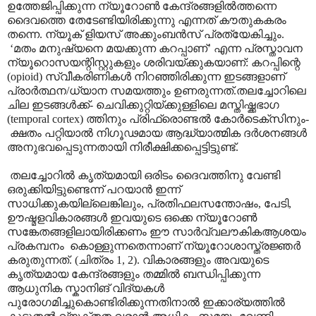
ഉത്തേജിപ്പിക്കുന്ന ന്യൂറോൺ കേന്ദ്രങ്ങളിൽത്തന്നെ
ദൈവത്തെ തേടേണ്ടിയിരിക്കുന്നു എന്നത് കൗതുകകരം
തന്നെ. ന്യൂക് ളിയസ് അക്കുംബൻസ് പ്രത്യേകിച്ചും.
‘
മതം മനുഷ്യനെ മയക്കുന്ന കറപ്പാണ്
’
എന്ന പ്രസ്താവന
ന്യൂറൊസയന്റിസ്റ്റുകളും ശരിവയ്ക്കുകയാണ്: കറപ്പിന്റെ
(
opioid)
സ്വീകരിണികൾ നിറഞ്ഞിരിക്കുന്ന ഇടങ്ങളാണ്
പ്രാർത്ഥന/ധ്യാന സമയത്തും ഉണരുന്നത്.തലച്ചോറിലെ
ചില ഇടങ്ങൾക്ക്- ചെവിക്കുറ്റിയ്ക്കുള്ളിലെ മസ്തിഷ്ക്കഭാഗ
(
temporal cortex)
ത്തിനും പ്രിഫ്രൊണ്ടൽ കോർടെക്സിനും-
ക്ഷതം പറ്റിയാൽ നിഗൂഢമായ ആദ്ധ്യാത്മിക ദർശനങ്ങൾ
അനുഭവപ്പെടുന്നതായി നിരീക്ഷിക്കപ്പെട്ടിട്ടുണ്ട്.
തലച്ചോറിൽ കൃത്യമായി ഒരിടം ദൈവത്തിനു വേണ്ടി
ഒരുക്കിയിട്ടുണ്ടെന്ന് പറയാൻ ഇന്ന്
സാധിക്കുകയില്ലെങ്കിലും
,
പ്രതിഫലസന്തോഷം
,
പേടി
,
ഊഷ്മളവികാരങ്ങൾ ഇവയുടെ ഒക്കെ ന്യൂറോൺ
സങ്കേതങ്ങളിലായിരിക്കണം ഈ സാർവ്വലൗകികആശയം
പ്രകമ്പനം
കൊള്ളുന്നതെന്നാണ് ന്യൂറോശാസ്ത്രജ്ഞർ
കരുതുന്നത്. (ചിത്രം 1
, 2).
വികാരങ്ങളും അവയുടെ
കൃത്യമായ കേന്ദ്രങ്ങളും തമ്മിൽ ബന്ധിപ്പിക്കുന്ന
ആധുനിക സ്കാനിങ് വിദ്യകൾ
പുരോഗമിച്ചുകൊണ്ടിരിക്കുന്നതിനാൽ ഇക്കാര്യത്തിൽ