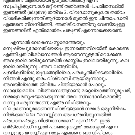
എങ്ങനെ ആദ്യമായി ഉരുത്തിരിഞ്ഞു എന്ന്
സൂചിപ്പിക്കുമ്പോൾ മറ്റ് രണ്ട് തത്വങ്ങൾ -1.പരിതസ്ഥിതി
ഇണങ്ങൽ
(adaptive)
തത്വം 2. വിരുദ്ധാനുകൂലത തത്വം-
വിശദീകരിക്കുന്നത് ആദ്യനാൾ മുതൽ ഈ ചിന്താപദ്ധതി
എങ്ങനെ നിലനിർത്തി
,
അതിജീവനത്തിനു വേണ്ടിയുള്ള
ഇണങ്ങലിൽ എത്രമാത്രം പങ്കുണ്ട് എന്നൊക്കെയാണ്.
എന്നാൽ ലോകസംസ്കാരത്തേയും
മനുഷ്യപുരോഗതിയേയും ഇന്നത്തെനിലയിൽ കൊണ്ടെ
എത്തിച്ചത് വിശ്വാസങ്ങൾ ആണെന്നുള്ളത് മറക്കേണ്ട.
അവ ഇല്ലായിരുന്നെങ്കിൽ ശാസ്ത്രം ഇല്ലായിരുന്നു
,
കല
ഇല്ലായിരുന്നു . അമ്പലങ്ങളില്ല
,
പള്ളികളില്ലാ
,
യുദ്ധങ്ങളില്ലാ
,
പ്രകൃതികീഴടക്കലില്ല
.
നിങ്ങൾ എന്തു തരം വിശ്വാസി ആയിരുന്നാലും
അവയില്ലാത്ത ജീവിതം ചിന്തിയ്ക്കാൻ പോലും
സാദ്ധ്യമല്ല.
വിശ്വാസങ്ങളാണ്
,
മറ്റെല്ലാത്തിനുമുപരി
,
നമ്മളെ മനുഷ്യരാക്കുന്നത്. അവ സ്വാഭാവികമായിട്ട്
വന്നു ചേരുന്നതാണ്
,
എത്ര വിചിത്രവും
വിലക്ഷണവുമാണെന്ന് ചിന്തിയ്ക്കാൻ നമ്മൾ ഒരുനിമിഷം
നിൽക്കാറില്ല.
“
മനസ്സിനെ അപഗ്രഥിക്കുന്നതിൽ
പ്രധാനപ്രശ്നം വിശ്വാസമാണ്
”
എന്ന് 1921 ഇൽ
ബ്ർട്രാൻഡ് റസ്സൽ പറഞ്ഞുവച്ചത്
തലച്ചോർ എന്ന
വസ്തുവും മനസ്സ് എന്നതും എങ്ങനെ ബന്ധിപ്പിക്കാം