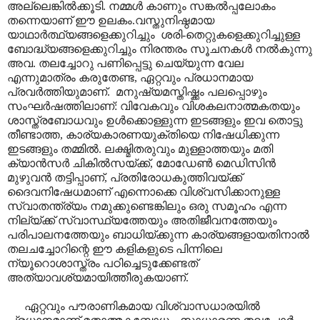
അല്ലെങ്കിൽക്കൂടി.
നമ്മൾ കാണും സങ്കൽപ്പലോകം
തന്നെയാണ് ഈ ഉലകം.
വസ്തുനിഷ്ഠമായ
യാഥാർത്ഥ്യങ്ങളെക്കുറിച്ചും
ശരി-തെറ്റുകളെക്കുറിച്ചുള്ള
ബോദ്ധ്യങ്ങളെക്കുറിച്ചും നിരന്തരം സൂചനകൾ നൽകുന്നു
അവ. തലച്ചോറു പണിപ്പെട്ടു ചെയ്യുന്ന വേല
എന്നുമാത്രം കരുതേണ്ട
,
ഏറ്റവും പ്രധാനമായ
പ്രവർത്തിയുമാണ്.
മനുഷ്യമസ്തിഷ്ക്കം പലപ്പൊഴും
സംഘർഷത്തിലാണ്: വിവേകവും വിശകലനാത്മകതയും
ശാസ്ത്രബോധവും ഉൾക്കൊള്ളുന്ന ഇടങ്ങളും ഇവ തൊട്ടു
തീണ്ടാത്ത
,
കാര്യകാരണയുക്തിയെ നിഷേധിക്കുന്ന
ഇടങ്ങളും തമ്മിൽ. ലക്ഷ്മിതരുവും മുള്ളാത്തയും മതി
ക്യാൻസർ ചികിൽസയ്ക്ക്
,
മോഡേൺ മെഡിസിൻ
മുഴുവൻ തട്ടിപ്പാണ്
,
പ്രതിരോധകുത്തിവയ്ക്ക്
ദൈവനിഷേധമാണ് എന്നൊക്കെ വിശ്വസിക്കാനുള്ള
സ്വാതന്ത്ര്യം നമുക്കുണ്ടെങ്കിലും ഒരു സമൂഹം എന്ന
നില്യ്ക്ക് സ്വാസ്ഥ്യത്തേയും അതിജീവനത്തേയും
പരിപാലനത്തേയും ബാധിയ്ക്കുന്ന കാര്യങ്ങളായതിനാൽ
തലചച്ചോറിന്റെ ഈ കളികളുടെ പിന്നിലെ
ന്യൂറൊശാസ്ത്രം പഠിച്ചെടുക്കേണ്ടത്
അത്യാവശ്യമായിത്തീരുകയാണ്.
ഏറ്റവും പൗരാണികമായ വിശ്വാസധാരയിൽ