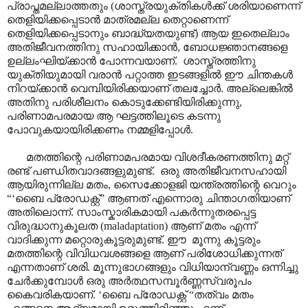
പ്രാപ്തമല്ലാത്തതും (ശാസ്ത്രയുക്തികൾക്ക് ശരിയാണെന്ന്
തെളിയിക്കപ്പെടാൻ മാത്രമല്ല തെറ്റാണെന്ന്
തെളിയിക്കപ്പെടാനും ബാദ്ധ്യതയുണ്ട്) ആയ ഇതെല്ലാം
അതിജീവനത്തിനു സഹായിക്കാൻ
,
ബോധജ്ഞാനങ്ങളെ
ഉല്ലംഘിയ്ക്കാൻ പോന്നവയാണ്.
ശാസ്ത്രത്തിനു
യുക്തിയുമായി വരാൻ പറ്റാത്ത ഇടങ്ങളിൽ ഈ ചിന്തകൾ
നിറയ്ക്കാൻ വെമ്പിയിരിക്കയാണ് തലച്ചോർ. അല്ലെങ്കിൽ
അതിനു പരിശീലനം കൊടുക്കേണ്ടിയിരിക്കുന്നു
,
പരിണാമപരമായ
ആ ഘട്ടത്തിലൂടെ കടന്നു
പോവുകയായിരിക്കണം നമ്മളിപ്പോൾ.
മതത്തിന്റെ പരിണാമപരമായ വിശദീകരണത്തിനു മറ്റ്
രണ്ട് പണ്ഡിതവാദങ്ങളുമുണ്ട്.
ഒരു അതിജീവനസഹായി
ആയിരുന്നില്ല മതം
,
സൈക്കോളജി യന്ത്രത്തിന്റെ വെറും
“‘
ബൈ പ്രോഡക്റ്റ്
”
ആണത്
എന്നൊരു ചിന്താഗതിയാണ്
അതിലൊന്ന്. സാംസ്കാരികമായി പകർന്നുതരപ്പെട്ട
വിരുദ്ധാനുകൂലത (
maladaptation)
ആണ് മതം എന്ന്
വാദിക്കുന്ന മറ്റൊരുകൂട്ടരുമുണ്ട്. ഈ
മൂന്നു കൂട്ടരും
മതത്തിന്റെ വിവിധവശങ്ങളെ ആണ്
പരിശോധിക്കുന്നത്
എന്നതാണ് ശരി. മൂന്നുഭാഗങ്ങളും വിധിയാന്വണ്ണം ഒന്നിച്ചു
ചേർക്കുമ്പോൾ ഒരു അർത്ഥസമ്പൂർണ്ണസ്വരൂപം
കൈവരികയാണ്.
‘
ബൈ പ്രോഡക്റ്റ്
“
തത്വം മതം