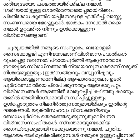
ശരിയുടേയോ പക്ഷത്തായിരിക്കില്ല നമ്മൾ
,
‘
ശരി
’
യായിട്ടുള്ള ഗോത്രത്തോടൊപ്പമായിരിക്കും.
പ്രതിരോധ കുത്തിവയ്പ്പിനോടുള്ള എതിർപ്പ്
,
വാസ്തു
സംബന്ധമായ ഭോഷ്ക്കുകൾ
,
ജാതകം നോക്കൽ ഒക്കെ
നമ്മൾ ഉറ്റവരിൽ നിന്നും ഉൾക്കൊള്ളുന്ന
വിശ്വാസങ്ങളാണ്.
ചുരുക്കത്തിൽ നമ്മുടെ സംസ്കാരം
,
ബയോളജി
,
സൈക്കോളജി എന്നിവയാലാണ് വിശ്വാസപദ്ധതികൾ
രൂപപ്പെട്ടു വരുന്നത്. പ്രായപൂർത്തി ആകുന്നതോടേ
ഇവയുടെ സ്വാധീനത്താൽ ന്യായാനുസാരമെന്ന് നമുക്ക്
നിശ്ചയമുള്ളതും (ഇത് സത്യവും വസ്തുനിഷ്ഠവും
ആയിക്കൊള്ളണമെന്നില്ല) ആഘാതമേറ്റാലും ഉടൻ
പൂർവ്വസ്ഥിതിയെ പ്രാപിക്കുന്നതും ആയ ഒരു പറ്റം
വിശ്വാസങ്ങൾ ആഴത്തിൽ വേരുറപ്പിച്ച് കഴിഞ്ഞു കാണും.
തമ്മിൽ അതിവിദഗ്ധമായി ബന്ധിപ്പിച്ചുള്ളതും
ഉൾപ്പൊരുത്തം നിലനിർത്തുന്നതുമായിരിക്കും ഇതിന്റെ
ഘടകങ്ങൾ.
യുക്തിസഹവും വിവേകജന്യവും
ബോധപൂർവ്വം തെരഞ്ഞെടുക്കുന്നുതുമല്ല ഈ
വിശ്വാസസംഹിതകൾ. സ്വന്തമായുണ്ടാക്കിയ
ഗൈഡ്ബുക്കുമായി നടക്കുകയാണു നമ്മൾ. പുതിയ
ആശയം അഭിമുഖീകരിക്കുമ്പോൾ നമ്മുടെ ഉള്ളുറപ്പിനോട്