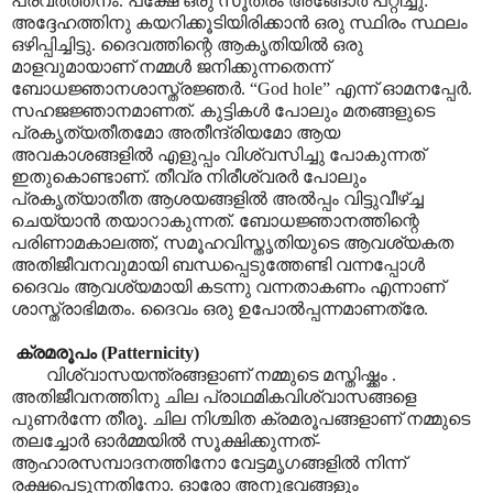
പ്രവർത്തനം. പക്ഷേ ഒരു സൂത്രം അങ്ങോർ പറ്റിച്ചു:
അദ്ദേഹത്തിനു കയറിക്കൂടിയിരിക്കാൻ ഒരു സ്ഥിരം സ്ഥലം
ഒഴിപ്പിച്ചിട്ടു. ദൈവത്തിന്റെ ആകൃതിയിൽ ഒരു
മാളവുമായാണ് നമ്മൾ ജനിക്കുന്നതെന്ന്
ബോധജ്ഞാനശാസ്ത്രജ്ഞർ.
“God hole”
എന്ന് ഓമനപ്പേർ.
സഹജജ്ഞാനമാണത്. കുട്ടികൾ പോലും മതങ്ങളുടെ
പ്രകൃത്യതീതമോ അതീന്ദ്രിയമോ ആയ
അവകാശങ്ങളിൽ എളുപ്പം വിശ്വസിച്ചു പോകുന്നത്
ഇതുകൊണ്ടാണ്. തീവ്ര നിരീശ്വരർ പോലും
പ്രകൃത്യാതീത ആശയങ്ങളിൽ അൽപ്പം വിട്ടുവീഴ്ച്ച
ചെയ്യാൻ തയാറാകുന്നത്. ബോധജ്ഞാനത്തിന്റെ
പരിണാമകാലത്ത്
,
സമൂഹവിസ്തൃതിയുടെ ആവശ്യകത
അതിജീവനവുമായി ബന്ധപ്പെടുത്തേണ്ടി വന്നപ്പോൾ
ദൈവം ആവശ്യമായി കടന്നു വന്നതാകണം എന്നാണ്
ശാസ്ത്രാഭിമതം. ദൈവം ഒരു ഉപോൽപ്പന്നമാണത്രേ.
ക്രമരൂപം (
Patternicity)
വിശ്വാസയന്ത്രങ്ങളാണ് നമ്മുടെ മസ്തിഷ്ക്കം .
അതിജീവനത്തിനു ചില പ്രാഥമികവിശ്വാസങ്ങളെ
പുണർന്നേ തീരൂ. ചില നിശ്ചിത ക്രമരൂപങ്ങളാണ് നമ്മുടെ
തലച്ചോർ ഓർമ്മയിൽ സൂക്ഷിക്കുന്നത്-
ആഹാരസമ്പാദനത്തിനോ വേട്ടമൃഗങ്ങളിൽ നിന്ന്
രക്ഷപെടുന്നതിനോ.
ഓരോ അനുഭവങ്ങളും