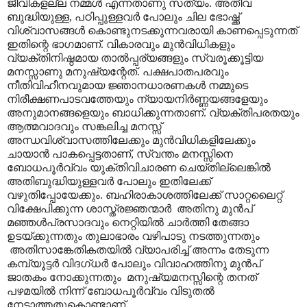
ജീവികളല്ല നമ്മൾ എന്നതാണു സത്യം. അതീവ
ബുദ്ധിയുള്ള
,
പഠിപ്പുള്ളവർ പോലും ചില ഭോഷ്ക്ക്
വിശ്വാസങ്ങൾ കൊണ്ടുനടക്കുന്നവരായി കാണപ്പെടുന്നത്
ഇതിന്റെ ഭാഗമാണ്. വികാരവും മുൻവിധികളും
വ്യക്തിനിഷ്ഠമായ താൽപ്പര്യങ്ങളും സ്വരൂക്കൂട്ടിയ
മനസ്സാണു മനുഷ്യന്റേത്.
പക്ഷപാതപരവും
നീതിവിഹീനവുമായ ജ്ഞാനധാരണകൾ നമ്മുടെ
നിരീക്ഷണപാടവത്തേയും ന്യായനിർണ്ണയങ്ങളേയും
അനുമാനങ്ങളെയും ബാധിക്കുന്നതാണ്. വ്യക്തിപരതയും
ആത്മവാദവും സങ്കലിച്ച മനസ്സ്
അന്ധവിശ്വാസത്തിലേക്കും മുൻവിധികളിലേക്കും
ചായാൻ പാകപ്പെട്ടതാണ്
,
സ്വന്തം മനസ്സിനെ
ബോധപൂർവ്വം യുക്തിവിചാരണ ചെയ്തില്ലെങ്കിൽ
അതിബുദ്ധിയുള്ളവർ പോലും ഇതിലേക്ക്
വഴുതിപ്പോയേക്കും. ബഹിരാകാശത്തിലേക്ക് സാറ്റലൈറ്റ്
വിക്ഷേപിക്കുന്ന ശാസ്ത്രജ്ഞന്മാർ
അതിനു മുൻപ്
മഞ്ഞൾപ്രസാദവും നെറ്റിയിൽ ചാർത്തി തേങ്ങാ
ഉടയ്ക്കുന്നതും തുലാഭാരം വഴിപാടു നടത്തുന്നതും
അതിസാങ്കേതികതയിൽ വ്യാപരിച്ച് അന്നം തേടുന്ന
കമ്പ്യൂട്ടർ വിദഗ്ധർ പോലും വിവാഹത്തിനു മുൻപ്
ജാതകം നോക്കുന്നതും
മനുഷ്യമനസ്സിന്റെ തനത്
പഴമയിൽ നിന്ന് ബോധപൂർവ്വം വിടുതൽ
നേടാത്തതുകൊണ്ടാണ്
.