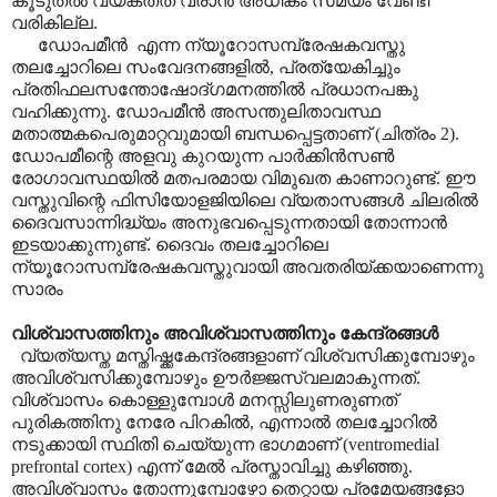
കൂടുതൽ വ്യക്തത വരാൻ അധികം സമയം വേണ്ടി
വരികില്ല.
ഡോപമീൻ
എന്ന ന്യൂറോസമ്പ്രേഷകവസ്തു
തലച്ചോറിലെ സംവേദനങ്ങളിൽ
,
പ്രത്യേകിച്ചും
പ്രതിഫലസന്തോഷോദ്ഗമനത്തിൽ പ്രധാനപങ്കു
വഹിക്കുന്നു. ഡോപമീൻ അസന്തുലിതാവസ്ഥ
മതാത്മകപെരുമാറ്റവുമായി ബന്ധപ്പെട്ടതാണ് (ചിത്രം 2).
ഡോപമീന്റെ അളവു കുറയുന്ന പാർക്കിൻസൺ
രോഗാവസ്ഥയിൽ മതപരമായ വിമുഖത കാണാറുണ്ട്. ഈ
വസ്തുവിന്റെ ഫിസിയോളജിയിലെ വ്യതാസങ്ങൾ ചിലരിൽ
ദൈവസാന്നിദ്ധ്യം അനുഭവപ്പെടുന്നതായി തോന്നാൻ
ഇടയാക്കുന്നുണ്ട്. ദൈവം തലച്ചോറിലെ
ന്യൂറോസമ്പ്രേഷകവസ്തുവായി അവതരിയ്ക്കയാണെന്നു
സാരം
വിശ്വാസത്തിനും അവിശ്വാസത്തിനും കേന്ദ്രങ്ങൾ
വ്യത്യസ്ത മസ്തിഷ്ക്കകേന്ദ്രങ്ങളാണ് വിശ്വസിക്കുമ്പോഴും
അവിശ്വസിക്കുമ്പോഴും ഊർജ്ജസ്വലമാകുന്നത്.
വിശ്വാസം കൊള്ളുമ്പോൾ മനസ്സിലുണരുണത്
പുരികത്തിനു നേരേ പിറകിൽ
,
എന്നാൽ തലച്ചോറിൽ
നടുക്കായി സ്ഥിതി ചെയ്യുന്ന ഭാഗമാണ്
(ventromedial
prefrontal cortex)
എന്ന് മേൽ പ്രസ്താവിച്ചു കഴിഞ്ഞു.
അവിശ്വാസം തോന്നുമ്പോഴോ തെറ്റായ പ്രമേയങ്ങളോ