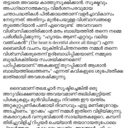
തട്ടാതെ അവയെ കാത്തുസൂക്ഷിക്കാൻ. സൂക്ഷ്മവും
അപഗ്രഥനാത്മകവും വിമർശനപരവുമായ
ചന്താപദ്ധതികൾ പിൽക്കാലത്താണ് വളർച്ചാവികാസം
നേടുന്നത്. അതിനും മുൻപേയുള്ള വിശ്വാസങ്ങളെ
തൂത്തെറിയാൻ പണി ഏറെയുണ്ട്.
അവനവനെ
വിശ്വസിക്കാതിരിക്കാൻ മതം ബാല്യത്തിൽ തന്നെ നമ്മെ
പരിശീലിപ്പിക്കുന്നു.
“
ഹൃദയം ആണ് ഏറ്റവും വലിയ
വഞ്ചകൻ
”
(
The heart is deceitful above all things”)
എന്ന
ബൈബിൾ വചനം യുക്തിവിചിന്തനത്തെ നമ്മൾ തന്നെ
വിശ്വസിക്കരുതെന്ന് ഉദ്ബോധിപ്പിക്കയാണ്
,
നമ്മുടെ
ബുദ്ധിശക്തിയെ
സംശയിക്കണമെന്ന്
പഠിപ്പിക്കയാണ്.
”
അകക്കണ്ണ് തുറപ്പിക്കാൻ ആശാൻ
ബാല്യത്തിലെത്തണം
”
എന്നത് കവികളുടെ ശുഭപ്രതീക്ഷ
മാത്രമായി അവശേഷിക്കുന്നു.
ദൈവമാണ് തലച്ചോർ സൃഷ്ടിച്ചെങ്കിൽ ഒരു
അറുവിലക്ഷണമായ അവയവമാണ് തല്ലിക്കൂട്ടിയത്.
പിശകുകളും മുൻവിധികളും നിറഞ്ഞ ഈ യന്ത്രം
അറ്റകുറ്റപ്പണികൾക്കായി ദിവസവും എട്ടു മണിക്കൂറോളം
അടച്ചിടണം.
‘
ഉറക്കം
’
എന്ന് നമ്മൾ ഇതിനെ വിളിയ്ക്കുന്നു.
തകരാറുകൾ വന്നുഭവിക്കാൻ സാദ്ധ്യതകളേറെ
,
കമ്പനി
തിരിച്ചുവിളിച്ച് റിപ്പയർ ചെയ്യാൻ തയാറായതുപോലെ