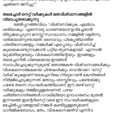
എങ്ങനെ ജനിച്ചു
?”
തലച്ചോർ നെറ്റ് വർക്കുകൾ മതവിശ്വാസങ്ങളിൽ
വ്യാപൃതരാക്കുന്നു
മേൽപ്പറഞ്ഞവിധം
‘
വിശ്വസിക്കുക
,
എല്ലാം
ശരിയാകും
’
എന്നൊരു ധാരണയോട് ഉൾച്ചേരാൻ
തിടുക്കപ്പെടുന്ന മനസ്സ് സാവധാനം നമ്മളിൽ വളർന്നു
വരികയാണുണ്ടായത്. ദൈവവും പ്രകൃത്യാതീത
പ്രതിഭാസങ്ങളും നമ്മൾക്ക് എപ്പൊഴും വിശ്വസിച്ച്
കൂടെകൊണ്ടുനടക്കാൻ പറ്റിയ തുണകളായി.
എന്നാൽ
യുക്തിയുടേയും വിശകലനത്തിന്റേയും
ഇടങ്ങളും
തലച്ചോറിൽ പ്രബലമായ ഇടങ്ങൾ
സ്ഥാപിച്ചെടുക്കുന്നുമുണ്ട്. മതാത്മകത വിശ്വാസങ്ങൾക്കും
വിശകലനാത്മകമായ ചിന്തകൾക്കും വെവ്വേറേ
‘
നെറ്റ്
വർക്
’
കുകളാണ് തലച്ചോറിലെ ന്യൂറോൺ കേന്ദ്രങ്ങൾ
നിർമ്മിച്ചെടുക്കുന്നത്. മതവും ശാസ്ത്രവും പണ്ടേയ്ക്കു
പണ്ടേ തന്നെ സംഘർഷത്തിലാണ്
;
ഈ രണ്ട് നെറ്റ്
വർക്കുകളും തമ്മിലുള്ളതാണത്. പഴയ
ചരിത്രസന്ദർഭങ്ങൾ (ഗാലിലിയോ ഉദാഹരണം) മുതൽ
ഇന്നത്തെ ഇന്റെർനെറ്റ് വരെ ഈ സംഘർഷങ്ങളുടെ
മേച്ചിൽപ്പുറങ്ങളായി നമ്മൾ കണ്ടിട്ടുള്ളതുമാണ്.
ധാർമ്മികബോധം
,
മതം
,
വിശകലനക്കഴിവ് എന്നിവ