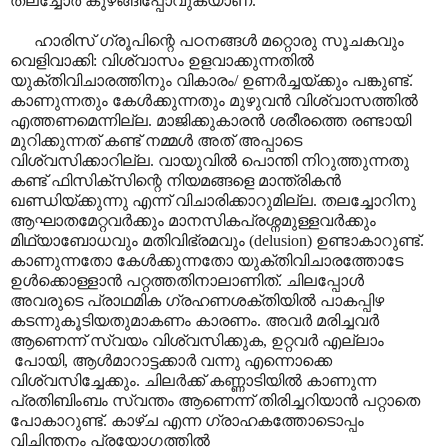
തലച്ചോർ കുഴങ്ങിപ്പോവുകയാണ്.
ഹാരിസ് ഗ്രൂപിന്റെ പഠനങ്ങൾ മറ്റൊരു സൂചകവും
വെളിവാക്കി: വിശ്വാസം ഉളവാക്കുന്നതിൽ
യുക്തിവിചാരത്തിനും വികാരം/ ഉണർച്ചയ്ക്കും പങ്കുണ്ട്.
കാണുന്നതും കേൾക്കുന്നതും മുഴുവൻ വിശ്വാസത്തിൽ
എത്തണമെന്നില്ല. മാജിക്കുകാരൻ ശരീരത്തെ രണ്ടായി
മുറിക്കുന്നത് കണ്ട് നമ്മൾ അത് അപ്പാടെ
വിശ്വസിക്കാറില്ല. വായുവിൽ പൊന്തി നിറുത്തുന്നതു
കണ്ട് ഫിസിക്സിന്റെ നിയമങ്ങളെ മാന്ത്രികൻ
ഖണ്ഡിയ്ക്കുന്നു എന്ന് വിചാരിക്കാറുമില്ല. തലച്ചോറിനു
ആഘാതമേറ്റവർക്കും മാനസികപ്രശ്നമുള്ളവർക്കും
മിഥ്യാബോധവും മതിവിഭ്രമവും
(delusion)
ഉണ്ടാകാറുണ്ട്.
കാണുന്നതോ കേൾക്കുന്നതോ യുക്തിവിചാരത്തോടേ
ഉൾക്കൊള്ളാൻ പറ്റത്തതിനാലാണിത്. ചിലപ്പോൾ
അവരുടെ പ്രാഥമിക ഗ്രഹണശക്തിയിൽ പാകപ്പിഴ
കടന്നുകൂടിയതുമാകണം കാരണം. അവർ മരിച്ചവർ
ആണെന്ന് സ്വയം വിശ്വസിക്കുക
,
ഉറ്റവർ എല്ലാം
പോയി
,
ആൾമാറാട്ടക്കാർ വന്നു എന്നൊക്കെ
വിശ്വസിച്ചേക്കും. ചിലർക്ക് കണ്ണാടിയിൽ കാണുന്ന
പ്രതിബിംബം സ്വന്തം ആണെന്ന് തിരിച്ചറിയാൻ പറ്റാതെ
പോകാറുണ്ട്. കാഴ്ച എന്ന ഗ്രാഹകത്തോടൊപ്പം
വിചിന്തനം പ്രയോഗത്തിൽ