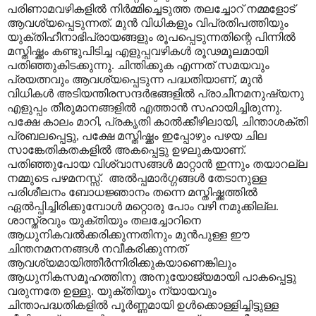
പരിണാമവഴികളിൽ നിർമ്മിച്ചെടുത്ത തലച്ചോ
റ് നമ്മളോട്
ആവശ്യപ്പെടുന്നത്. മുൻ വിധികളും വിപ്രതിപത്തിയും
യുക്തിഹീനാഭിപ്രായങ്ങളും രൂപപ്പെടുന്നതിന്റെ പിന്നിൽ
മസ്തിഷ്ക്കം കണ്ടുപിടിച്ച എളുപ്പവഴികൾ രൂഢമൂലമായി
പതിഞ്ഞുകിടക്കുന്നു. ചിന്തിക്കുക എന്നത് സമയവും
പ്രയത്നവും ആവശ്യപ്പെടുന്ന പദ്ധതിയാണ്
,
മുൻ
വിധികൾ അടിയന്തിരസന്ദർഭങ്ങളിൽ പ്രാചീനമനുഷ്യനു
എളുപ്പം തീരുമാനങ്ങളിൽ എത്താൻ സഹായിച്ചിരുന്നു.
പക്ഷേ കാലം മാറി
,
പ്രകൃതി കാൽക്കീഴിലായി
,
ചിന്താശക്തി
പ്രബലപ്പെട്ടു
,
പക്ഷേ മസ്തിഷ്ക്കം ഇപ്പോഴും പഴയ ചില
സാങ്കേതികതകളിൽ അകപ്പെട്ടു ഉഴലുകയാണ്.
പതിഞ്ഞുപോയ വിശ്വാസങ്ങൾ മാറ്റാൻ ഇന്നും തയാറല്ല
നമ്മുടെ പഴമനസ്സ്.
അൽപ്പമാർഗ്ഗങ്ങൾ തേടാനുള്ള
പരിശീലനം ബോധജ്ഞാനം തന്നെ മസ്തിഷ്ക്കത്തിൽ
ഏൽപ്പിച്ചിരിക്കുമ്പോൾ മറ്റൊരു പോം വഴി നമുക്കില്ല.
ശാസ്ത്രവും യുക്തിയും തലച്ചോറിനെ
ആധുനികവൽക്കരിക്കുന്നതിനും മുൻപുള്ള ഈ
ചിന്തനമനനങ്ങൾ നവീകരിക്കുന്നത്
ആവശ്യമായിത്തീർന്നിരിക്കുകയാണെങ്കിലും
ആധുനികസമൂഹത്തിനു അനുയോജ്യമായി പാകപ്പെട്ടു
വരുന്നതേ ഉള്ളു. യുക്തിയും ന്യായവും
ചിന്താപദ്ധതികളിൽ പൂർണ്ണമായി ഉൾക്കൊള്ളിച്ചിട്ടുള്ള