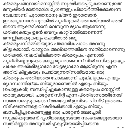
ക്രമരൂപങ്ങളായി മനസ്സിൽ സൂക്ഷിക്കപ്പെടുകയാണ്
,
ഇത്
മനുഷ്യർ മാത്രമല്ല മൃഗങ്ങളും പ്രാവർത്തികമാക്കുന്ന
വേലയാണ്. പുരാതനമനുഷ്യൻ ഇരതേടാൻ
ഇറങ്ങുമ്പോൾ പുറകിൽ പുല്ലുകൾ അനങ്ങിയാൽ അത്
തന്നെ ആക്രമിക്കാൻ വെമ്പുന്ന മൃഗം ആണെന്നു
ധരിക്കുകയും ഉടൻ വെറും കാറ്റ് മാത്രമാണെന്ന്
മനസ്സിലാക്കുകയും ചെയ്താൽ ഒരു
ക്രമരൂപനിർമ്മിതിയുടേ പ്രാഥമിക പാഠം അവനു
കിട്ടുകയായി. വാസ്തവം അല്ലാത്തതിനെ സത്യമാണെന്നു
ധരിക്കൽ. നിലവിലില്ലാത്ത ക്രമരൂപം. എന്നാൽ
പുല്ലിന്റെ ഇളക്കം കാറ്റു മൂലമാണെന്ന് വിശ്വസിക്കുകയും
പക്ഷേ അക്രമിമൃഗമോ വേട്ടമൃഗമോ ആയിരുന്നു എന്ന
അറിവ് കിട്ടുകയും ചെയ്യുന്നത് സത്യമായ ഒരു
ക്രമരൂപം അറിയാതെ പോകലാണ്. പുല്ലിളക്കം എ യും
മൃഗസാന്നിദ്ധ്യം ബിയുമാണെങ്കിൽ എയും ബിയും
(പൊട്ടുകൾ) ബന്ധിപ്പിച്ചുകൊണ്ടുള്ള ക്രമരൂപം മനസ്സിൽ
തറയുകയായി. പാറ്റേണിസിറ്റി എന്ന പ്രതിഭാസത്തിനോട്
സമരസപ്പെടുകയാണ് തലച്ചോർ ഇവിടെ. പിന്നീട് ഇത്തരം
നിരീക്ഷണങ്ങളെ വിശദീകരിക്കാൻ എയും ബിയും
ബന്ധിപ്പിച്ചുകൊണ്ടുള്ള ഒരു പാറ്റേൺ തലച്ചോർ
സൂക്ഷിക്കുയാണ്. ദൃശ്യങ്ങളുടേയോ സംഭവങ്ങളുടേയോ
സങ്കീർണ്ണത അനുസരിച്ച് കൂട്ടിയോജിപ്പിക്കേണ്ട