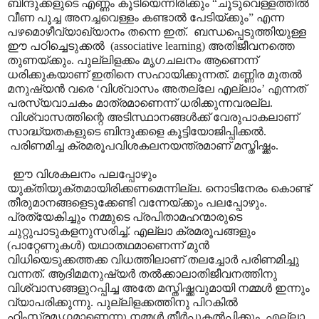
ബിന്ദുക്കളുടെ എണ്ണം കൂടിയെന്നിരിക്കും
“
ചൂടുവെള്ളത്തിൽ
വീണ പൂച്ച അനച്ചവെള്ളം കണ്ടാൽ പേടിയ്ക്കും
”
എന്ന
പഴമൊഴീവ്യാഖ്യാനം തന്നെ ഇത്.
ബന്ധപ്പെടുത്തിയുള്ള
ഈ പഠിച്ചെടുക്കൽ
(associative learning)
അതിജീവനത്തെ
തുണയ്ക്കും. പുല്ലിളക്കം മൃഗചലനം ആണെന്ന്
ധരിക്കുകയാണ് ഇതിനെ സഹായിക്കുന്നത്. മണ്ണിര മുതൽ
മനുഷ്യൻ വരെ
‘
വിശ്വാസം അതല്ലേ എല്ലാം
’
എന്നത്
പരസ്യവാചകം മാത്രമാണെന്ന് ധരിക്കുന്നവരല്ല.
വിശ്വാസത്തിന്റെ അടിസ്ഥാനങ്ങൾക്ക് വേരുപാകലാണ്
സാദ്ധ്യതകളുടെ ബിന്ദുക്കളെ കൂട്ടിയോജിപ്പിക്കൽ.
പരിണമിച്ച ക്രമരൂപവിശകലനയന്ത്രമാണ് മസ്തിഷ്ക്കം.
ഈ വിശകലനം പലപ്പോഴും
യുക്തിയുക്തമായിരിക്കണമെന്നില്ല. നൊടിനേരം കൊണ്ട്
തീരുമാനങ്ങളെടുക്കേണ്ടി വന്നേയ്ക്കും പലപ്പോഴും.
പ്രത്യേകിച്ചും നമ്മുടെ പ്രപിതാമഹന്മാരുടെ
ചുറ്റുപാടുകളനുസരിച്ച്. എല്ലാ ക്രമരൂപങ്ങളും
(പാറ്റേണുകൾ) യഥാതഥമാണെന്ന് മുൻ
വിധിയെടുക്കത്തക്ക വിധത്തിലാണ് തലച്ചോർ പരിണമിച്ചു
വന്നത്. ആദിമമനുഷ്യർ തൽക്കാലാതിജീവനത്തിനു
വിശ്വാസങ്ങളുറപ്പിച്ച അതേ മസ്തിഷ്ക്കവുമായി നമ്മൾ ഇന്നും
വ്യാപരിക്കുന്നു. പുല്ലിളക്കത്തിനു പിറകിൽ
ഹിംസ്രമൃഗമാണെന്നു നമ്മൾ തീർപ്പുകൽപ്പിക്കും
,
എല്ലാ