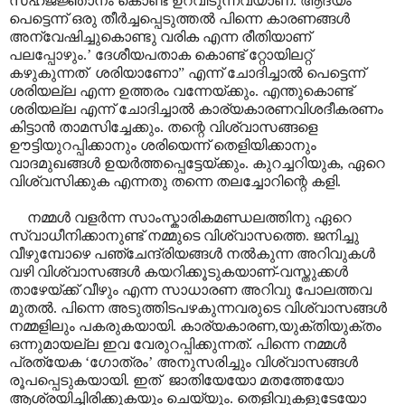
സഹജജ്ഞാനം കൊണ്ട് ഉറവിടുന്നവയാണ്. ആദ്യം
പെട്ടെന്ന് ഒരു തീർച്ചപ്പെടുത്തൽ പിന്നെ കാരണങ്ങൾ
അന്വേഷിച്ചുകൊണ്ടു വരിക എന്ന രീതിയാണ്
പലപ്പോഴും.
’
ദേശീയപതാക കൊണ്ട് റ്റോയിലറ്റ്
കഴുകുന്നത്
ശരിയാണോ
”
എന്ന് ചോദിച്ചാൽ പെട്ടെന്ന്
ശരിയല്ല എന്ന ഉത്തരം വന്നേയ്ക്കും. എന്തുകൊണ്ട്
ശരിയല്ല എന്ന് ചോദിച്ചാൽ കാര്യകാരണവിശദീകരണം
കിട്ടാൻ താമസിച്ചേക്കും. തന്റെ വിശ്വാസങ്ങളെ
ഊട്ടിയുറപ്പിക്കാനും ശരിയെന്ന് തെളിയിക്കാനും
വാദമുഖങ്ങൾ ഉയർത്തപ്പെട്ടേയ്ക്കും. കുറച്ചറിയുക
,
ഏറെ
വിശ്വസിക്കുക എന്നതു തന്നെ തലച്ചോറിന്റെ കളി.
നമ്മൾ വളർന്ന സാംസ്കാരികമണ്ഡലത്തിനു ഏറെ
സ്വാധീനിക്കാനുണ്ട് നമ്മുടെ വിശ്വാസത്തെ. ജനിച്ചു
വീഴുമ്പോഴെ പഞ്ചേന്ദ്രിയങ്ങൾ നൽകുന്ന അറിവുകൾ
വഴി വിശ്വാസങ്ങൾ കയറിക്കൂടുകയാണ്-വസ്തുക്കൾ
താഴേയ്ക്ക് വീഴും എന്ന സാധാരണ അറിവു പോലത്തവ
മുതൽ. പിന്നെ അടുത്തിടപഴകുന്നവരുടെ വിശ്വാസങ്ങൾ
നമ്മളിലും പകരുകയായി. കാര്യകാരണ
,
യുക്തിയുക്തം
ഒന്നുമായല്ല ഇവ വേരുറപ്പിക്കുന്നത്. പിന്നെ നമ്മൾ
പ്രത്യേക
‘
ഗോത്രം
’
അനുസരിച്ചും വിശ്വാസങ്ങൾ
രൂപപ്പെടുകയായി. ഇത്
ജാതിയേയോ മതത്തേയോ
ആശ്രയിച്ചിരിക്കുകയും ചെയ്യും. തെളിവുകളുടേയോ