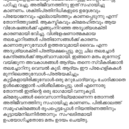
പഠിച്ചു വച്ചു
,
അതിജീവനത്തിനു ഇത് സഹായിച്ചു
കാണണം. ശക്തിപ്രതിനിധികളുടെ ഉദ്ദേശവും
പ്രയോജനവും എല്ലായിടത്തും കാണപ്പെടുന്നു എന്ന്
തോന്നിത്തുടങ്ങി.
ആകസ്മികവും ക്രമരഹിതവും ആയ
വിശേഷങ്ങൾക്ക് എങ്ങുംനിറഞ്ഞ അദൃശ്യശക്തി
കാരണമായി ഭവിച്ചു. വിശ്ളേഷണാത്മകമായ
തലച്ചോറിടങ്ങൾ പ്രതിഭാസങ്ങൾക്ക് കാരണം
കാണാതുഴറുമ്പോൾ ഉത്തരവുമായി ദൈവം എന്ന
അദൃശ്യശക്തി പ്രത്യക്ഷപ്പെട്ടു. മറ്റു ചില തലച്ചോർ
കേന്ദ്രങ്ങൾക്ക് ആശ്വാസമായി. ഇങ്ങനെ മതം മുന്നോട്ട്
വയ്ക്കുന്ന അവകാശങ്ങൾ ആദ്യം തന്നെ സ്വീകരിക്കാൻ
തലച്ചോറിനു വെമ്പൽ കൂടി. ആദ്യം ഈ പ്രഹേളികകൾ
മുന്നിലെത്തുമ്പോൾ-പ്രത്യേകിച്ചും
കുട്ടികളായിരിക്കുമ്പോൾ-ഒരു മറുചോദ്യവും ചോദിക്കാതെ
ഉൾക്കൊള്ളാൻ പരിശീലിക്കപ്പെട്ടു. ശരി എന്നൊരു
തോന്നൽ ഇതിന്റെ ഒരു ഭാഗമായി വന്നുകൂടി.
ക്രമരൂപങ്ങൾ ദൈവസാന്നിദ്ധ്യമാണെന്ന തോന്നൽ
അതിജീവനത്തിനു സഹായിച്ചു കാണണം. പിൽക്കാലത്ത്
സമൂഹക്രമങ്ങൾ രൂപപ്പെട്ടപ്പോൾ നിയന്ത്രണത്തിനും
കൂട്ടായ്മനിലനിർത്താനും
സംഘടിതമായി
ഉപയോഗിച്ചതോടേ മതം ഉദയം ചെയ്തു.