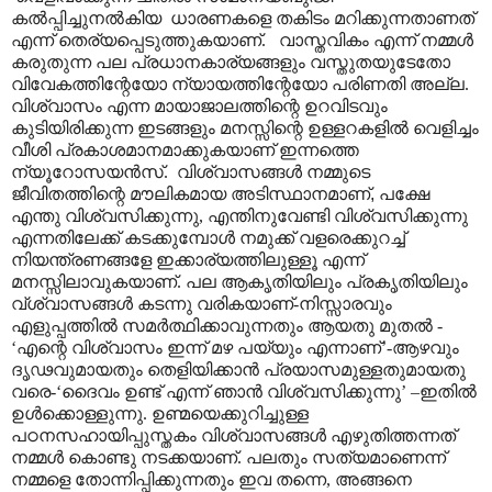
കൽപ്പിച്ചുനൽകിയ
ധാരണകളെ തകിടം മറിക്കുന്നതാണത്
എന്ന് തെര്യപ്പെടുത്തുകയാണ്.
വാസ്തവികം എന്ന് നമ്മൾ
കരുതുന്ന പല പ്രധാനകാര്യങ്ങളും വസ്തുതയുടേതോ
വിവേകത്തിന്റേയോ ന്യായത്തിന്റേയോ പരിണതി അല്ല.
വിശ്വാസം എന്ന മായാജാലത്തിന്റെ ഉറവിടവും
കുടിയിരിക്കുന്ന ഇടങ്ങളും മനസ്സിന്റെ ഉള്ളറകളിൽ വെളിച്ചം
വീശി പ്രകാശമാനമാക്കുകയാണ് ഇന്നത്തെ
ന്യൂറോസയൻസ്.
വിശ്വാസങ്ങൾ നമ്മുടെ
ജീവിതത്തിന്റെ മൗലികമായ അടിസ്ഥാനമാണ്
,
പക്ഷേ
എന്തു വിശ്വസിക്കുന്നു
,
എന്തിനുവേണ്ടി വിശ്വസിക്കുന്നു
എന്നതിലേക്ക് കടക്കുമ്പോൾ നമുക്ക് വളരെക്കുറച്ച്
നിയന്ത്രണങ്ങളേ ഇക്കാര്യത്തിലുള്ളൂ എന്ന്
മനസ്സിലാവുകയാണ്. പല ആകൃതിയിലും പ്രകൃതിയിലും
വ്ശ്വാസങ്ങൾ കടന്നു വരികയാണ്-നിസ്സാരവും
എളുപ്പത്തിൽ
സമർത്ഥിക്കാവുന്നതും ആയതു മുതൽ -
‘
എന്റെ വിശ്വാസം ഇന്ന് മഴ പയ്യും എന്നാണ്
’
-ആഴവും
ദൃഢവുമായതും തെളിയിക്കാൻ പ്രയാസമുള്ളതുമായതു
വരെ-
‘
ദൈവം ഉണ്ട് എന്ന് ഞാൻ വിശ്വസിക്കുന്നു
’
–
ഇതിൽ
ഉൾക്കൊള്ളുന്നു. ഉണ്മയെക്കുറിച്ചുള്ള
പഠനസഹായിപ്പുസ്തകം വിശ്വാസങ്ങൾ എഴുതിത്തന്നത്
നമ്മൾ കൊണ്ടു നടക്കയാണ്. പലതും സത്യമാണെന്ന്
നമ്മളെ തോന്നിപ്പിക്കുന്നതും ഇവ തന്നെ
,
അങ്ങനെ