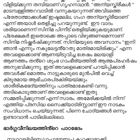
വിളിയ്ക്കുന്ന തമ്പിയാണ് ഗൃഹനാഥൻ.
“
അന്യസ്ത്രീകൾ
“
മാടമ്പള്ളിത്തറവാടിൽ വന്നുകയറുന്നത് അവിടത്തെ
പ്രേതാത്മാക്കൾക്ക് ഇഷ്ടമല്ല
,
ഗംഗ അന്യസ്ത്രീയാണ്
എന്ന് അയാൾ തെളിച്ചു പറയുന്നുണ്ട്.
ഈ വാദം
ശരിയാണെന്ന് സിനിമ പിന്നീട് തെളിയിക്കുകയുമാണ്.
പ്രേക്ഷകർ ഇതൊക്കെ അപ്പാടെ വിഴുങ്ങണമെന്നാണ്
സിനിമ നിഷ്ക്കർഷിക്കുന്നത്. സിനിമയുടെ അവസാനം
“
ഇനി
ഞാൻ എന്നും നകുലേട്ടൻ്റേതു മാത്രമായിരിക്കും
”
എന്ന
അവളെക്കൊണ്ട് ആണയിടുവിച്ച ശേഷം മലയാളി
ആണത്തം തൻ്റെ ശുംഭ ഗാംഭീര്യത്തിൽ ആത്മപ്രഹർഷം
അനുഭവിക്കുന്നു. ഇത് അവളെക്കൊണ്ട് പറയിപ്പിക്കാൻ
അവൾക്ക് മൊത്തം നാട്ടുകാരുടെ മുൻപിൽ വെച്ച്
ക്രൂരമായ ആഭിചാരപ്രക്രിയയ്ക്കും
ശാരീരികഭേദ്യത്തിനും പാത്രമാകേണ്ടി വന്നു.
അടികൊടുത്താണ് അവളെക്കൊണ്ട് ഇതു
സമ്മതിപ്പിക്കുന്നത് എന്ന് സാരം. അമേരിക്കയിൽ നിന്ന്
എത്തിയ പ്രസിദ്ധ സൈക്ക്യാട്രിസ്റ്റാണ് ഈ നാടകം
സംവിധാനം ചെയ്യുന്നത്
,
പിന്നെ ചോദ്യങ്ങൾ ഒന്നും
ഉണ്ടാവാൻ പാടില്ലല്ലൊ.
ഭാർഗ്ഗവീനിലയത്തിൻ്റെ
പാഠഭേദം
നാഗവല്ലിയെ (ഗംഗയേയും) കുറ്റക്കാരാക്കി