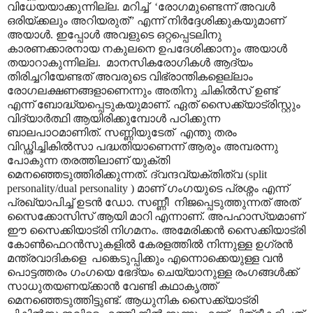
വിധേയയാക്കുന്നില്ല. മറിച്ച്
‘
രോഗമുണ്ടെന്ന് അവൾ
ഒരിയ്ക്കലും അറിയരുത്
”
എന്ന് നിർദ്ദേശിക്കുകയുമാണ്
അയാൾ. ഇപ്പോൾ അവളുടെ ഒറ്റപ്പെടലിനു
കാരണക്കാരനായ നകുലനെ ഉപദേശിക്കാനും അയാൾ
തയാറാകുന്നില്ല.
മാനസികരോഗികൾ ആദ്യം
തിരിച്ചറിയേണ്ടത് അവരുടെ വിഭ്രാന്തികളെല്ലാം
രോഗലക്ഷണങ്ങളാണെന്നും അതിനു ചികിൽസ് ഉണ്ട്
എന്ന് ബോദ്ധ്യപ്പെടുകയുമാണ്. ഏത് സൈക്ക്യാട്രിസ്റ്റും
വിദ്യാർത്ഥി ആയിരിക്കുമ്പോൾ പഠിക്കുന്ന
ബാലപാഠമാണിത്. സണ്ണിയുടേത്
എന്തു തരം
വിഡ്ഢിച്ചികിൽസാ പദ്ധതിയാണെന്ന് ആരും അമ്പരന്നു
പോകുന്ന തരത്തിലാണ് യുക്തി
മെനഞ്ഞെടുത്തിരിക്കുന്നത്. ദ്വന്ദവ്യക്തിത്വ (
split
personality/dual personality
) മാണ് ഗംഗയുടെ പ്രശ്നം എന്ന്
പ്രഖ്യാപിച്ച് ഉടൻ ഡോ. സണ്ണീ
നിജപ്പെടുത്തുന്നത് അത്
സൈക്കോസിസ് ആയി മാറി എന്നാണ്. അപഹാസ്യമാണ്
ഈ സൈക്കിയാട്രി നിഗമനം. അമേരിക്കൻ സൈക്കിയാട്രി
കോൺഫെറൻസുകളിൽ കേരളത്തിൽ നിന്നുള്ള ഉഗ്രൻ
മന്ത്രവാദികളെ
പങ്കെടുപ്പിക്കും എന്നൊക്കെയുള്ള വൻ
പൊട്ടത്തരം ഗംഗയെ ഭേദ്യം ചെയ്യാനുള്ള രംഗങ്ങൾക്ക്
സാധുതയണയ്ക്കാൻ വേണ്ടി കഥാകൃത്ത്
മെനഞ്ഞെടുത്തിട്ടുണ്ട്. ആധുനിക സൈക്ക്യാട്രി