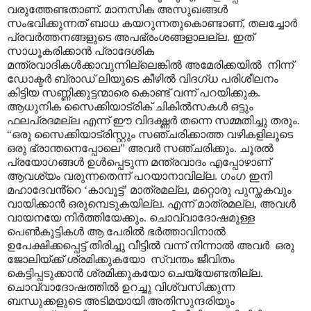
വരുത്തേണ്ടതാണ്. മാനസിക അസുഖങ്ങൾ
സംഭവിക്കുന്നത് ബാധ കയറുന്നതുകൊണ്ടാണ്
,
തലച്ചോർ
പ്രവർത്തനങ്ങളുടെ അപഭ്രംശങ്ങളാലല്ല. ഇത്
സാധൂകരിക്കാൻ പ്രാദേശിക
മന്ത്രവാദികൾക്കാവുന്നില്ലെങ്കിൽ അമേരിക്കയിൽ
നിന്ന്
ഡോക്ടർ ബ്രാഡ് ലിയുടെ കീഴിൽ വിദഗ്ധ പരിശീലനം
കിട്ടിയ സണ്ണിക്കുട്ടന്മാരെ കൊണ്ട് വന്ന് പറയിക്കുക.
ആധുനിക സൈക്കിയാട്രിക് ചികിൽസകൾ ഒട്ടും
ഫലപ്രദമല്ല എന്ന് ഈ വിദഗ്ദ്ധർ തന്നെ സമ്മതിച്ചു തരും.
“
ഒരു സൈക്കിയാട്രിസ്റ്റും സഞ്ചരിക്കാത്ത വഴികളിലൂടെ
ഒരു ഭ്രാന്തനെപ്പോലെ
”
അവർ സഞ്ചരിക്കും. ചൂരൽ
പ്രയോഗങ്ങൾ ഉൾപ്പെടുന്ന മന്ത്രവാദം എപ്പോഴാണ്
ആവശ്യം വരുന്നതെന്ന് പറയാനാവില്ല. ഗംഗ ഇനി
മഹാദേവൻ്റെ
‘
കാവൂട്ട്
’
മാത്രമല്ല
,
മറ്റൊരു പുസ്തകവും
വായിക്കാൻ ഒരുമ്പെടുകയില്ല. എന്ന് മാത്രമല്ല
,
അവൾ
വായനയേ നിർത്തിയേക്കും. ചൊവ്വാദോഷമുള്ള
പെൺകുട്ടികൾ ആ പേരിൽ ഭർത്താവിനാൽ
ഉപേക്ഷിക്കപ്പെട്ട് തിരിച്ചു വീട്ടിൽ വന്ന് നിന്നാൽ അവർ
ഒരു
ജോലിയ്ക്ക് ശ്രമിക്കുകയോ
സ്വന്തം ജീവിതം
കെട്ടിപ്പടുക്കാൻ ശ്രമിക്കുകയോ ചെയ്യേണ്ടതില്ല.
ചൊവ്വാദോഷത്തിൽ ഉറച്ചു വിശ്വസിക്കുന്ന
ബന്ധുക്കളുടെ അടിമയായി അതിസുന്ദരിയും