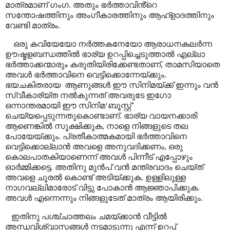
മാത്രമാണ് ഗംഗ. അതും ഭർത്താവിൻ്റെ
സന്തോഷത്തിനും അംഗീകാരത്തിനും ആഹ്ളാദത്തിനും
വേണ്ടി മാത്രം.
ഒരു കവിയേയോ നർത്തകനേയോ ആരാധനകലർന്ന
ഊഷ്മളബന്ധത്തിൽ ഭാര്യ ഉറപ്പിച്ചെടുത്താൽ എല്ലാ
ഭർത്താക്കന്മാരും കരുതിയിരിക്കേണ്ടതാണ്
,
താമസിയാതെ
അവൾ ഭർത്താവിനെ വെട്ടിക്കൊന്നേയ്ക്കും.
ഭയചകിതരായ
ആണുങ്ങൾ ഈ സിനിമയ്ക്ക് ഇന്നും വൻ
സ്വീകാര്യ്ത നൽകുന്നത് അവരുടേ ഇഗോ
ഒന്നാന്തരമായി ഈ സിനിമ
‘
ബൂസ്റ്റ്
’
ചെയ്യപ്പെടുന്നതുകൊണ്ടാണ്
.
ഭാര്യ വായനക്കാരി
ആണെങ്കിൽ സൂക്ഷിക്കുക
,
നാളെ നിങ്ങളുടെ തല
പോയേയ്ക്കും. പ്രതീകാത്മകമായി ഭർത്താവിനെ
വെട്ടിക്കൊല്ലാൻ അവളെ അനുവദിക്കണം
,
ഒരു
കൊലപാതകിയാണെന്ന് അവൾ പിന്നീട് എപ്പോഴും
ഓർമ്മിക്കട്ടെ. അതിനു മുൻപ് വൻ മന്ത്രവാദം ചെയ്ത്
അവളെ ചൂരൽ കൊണ്ട് അടിയ്ക്കുക. ഉള്ളിലുള്ള
നാഗവല്ലിമാരോട് വിട്ടു പോകാൻ ആജ്ഞാപിക്കുക.
അവൾ എന്നെന്നും നിങ്ങളുടേത് മാത്രം ആയിരിക്കും.
ഇതിനു പശ്ച്ചാത്തലം ചമയ്ക്കാൻ വീട്ടിൽ
അന്ധവിശ്വാസങ്ങൾ നടമാടുന്നു എന്ന് ഉറപ്പ്