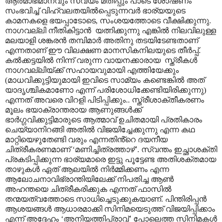
ആത്മാഭിമാനവും സ്വയം മതിപ്പും പാടെ ശോഷണം
സംഭവിച്ച് വിഹ്വലതയിൽപ്പെടുന്നവർ ഭാര്യയുടെ
കാമനകളെ ഭയപ്പാടോടെ
,
സംശയത്തോടെ വീക്ഷിക്കുന്നു.
നാഗവല്ലി നീതികിട്ടാൻ
യത്നിക്കുന്നു എങ്കിൽ നിലവിലുള്ള
മലയാളി ശങ്കരൻ തമ്പിമാർ അതിനു തടയിടേണ്ടതാണ്
എന്നതാണ് ഈ വിലക്ഷണ മാനസികനിലയുടെ തീർപ്പ്.
കൽക്കട്ടയിൽ നിന്ന് വരുന്ന വായനക്കാരായ
സ്ത്രീകൾ
നാഗവല്ലിയ്ക്ക് സഹായവുമായി എത്തിയേക്കും
(മാധവിക്കുട്ടിയുമായി ഇവിടെ സാമ്യം കണ്ടെങ്കിൽ അത്
യാദൃശ്ചികമാണോ എന്ന് പരിശോധിക്കേണ്ടിയിരിക്കുന്നു)
എന്നത് അവരെ വിറളി പിടിപ്പിക്കും.. സ്ത്രീശാക്തീകരണം
മൂലം ഭയാക്രാന്തരായ ആണുങ്ങൾക്ക്
ഭാർഗ്ഗവിക്കുട്ടിമാരുടെ ആത്മാവ് ഉചിതമായി പ്രതികാരം
ചെയ്യാനിറങ്ങി അതിൽ വിജയിച്ചേക്കുന്നു എന്ന കഥ
മാറ്റിയെഴുതേണ്ടി വരും എന്നതിൻ്റെ ദയനീയ
ചിത്രീകരണമാണ്
‘
മണിച്ചിത്രത്താഴ്
’.
സ്വന്തം ഇച്ഛാശക്തി
പ്രകടിപ്പിക്കുന്ന ഭാര്യമാരെ ഇട്ടു പൂട്ടേണ്ട അതിശക്തമായ
താഴുകൾ ഏത് ആലയിൽ നിർമ്മിക്കണം എന്ന
ആലോചനാവിഭ്രാന്തിയിലേക്ക് നിപതിച്ച ആൺ
അഹന്തയെ ചിത്രീകരിക്കുക എന്നത് ഫാസിൽ
തന്മയത്വത്തോടെ സാധിച്ചെടുക്കുകയാണ്. പിന്തിരിപ്പൻ
ആശയങ്ങൾ ആധാരമാക്കി സിനിമയെടുത്ത് വിജയിപ്പിക്കാം
എന്ന് അദ്ദേഹം
‘
അനിയത്തിപ്രാവ്
’
പോലെത്ത സിനിമകൾ