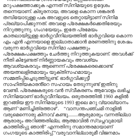
മറുപക്ഷത്താക്കുക എന്നത് സിനിമയുടെ ഉദ്ദേശം
തന്നെയാണ്. ക്രൂരനായ
,
അവളെ കൊന്ന ശങ്കരൻ
തമ്പിയോടുള്ള പക അവളുടെ തെറ്റായിട്ടാണ് സിനിമ
പ്രഖ്യാപിക്കുന്നത്. അവളെ പ്രേക്ഷകർക്കെതിരേയും
നിറുത്തുന്നു. ഗംഗയേയും. ഇതേ പ്രമേയം
കാതലായിട്ടുള്ള ഭാർഗ്ഗവീനിലയത്തിൽ ഭാർഗ്ഗവിയെ കൊന്ന
എം എൻ എന്നയാളെ ഇല്ലാതാക്കാൻ മരണത്തിനു ശേഷം
വരുന്ന ഭാർഗ്ഗവിയെ സിനിമാ പക്ഷത്തും
പ്രേക്ഷകപക്ഷത്തും ചേർത്തു നിറുത്തുകയാണ്. അവൾക്ക്
നീതി കിട്ടേണ്ടത് നിർണ്ണായകവും അവശ്യം
ആവശ്യകരവും ആണെന്ന് പ്രേക്ഷകരെക്കൊണ്ട്
അയത്നലളിതമായും യുക്തിസഹമായും
സമ്മതിപ്പിച്ചെടുത്തിട്ടുണ്ട്. ഭാർഗ്ഗവിക്കുട്ടീ
സാഹിത്യകാരൻ്റെ സഹായം തേടുന്നുണ്ട് ഇതിനു
വേണ്ടി. പ്രേക്ഷകരുടെ വൻ സ്വീകരണം ആവോളം ലഭിച്ച
സിനിമയാണ് ഭാർഗ്ഗവീനിലയം. ഒരുതരത്തിൽ 1960 കളിൽ
ഇറങ്ങിയ ഈ സിനിമയുടെ 1993 ഇലെ മറു വ്യാഖ്യാനം
ആണ്
‘
മണിച്ചിത്രത്താഴ്
’.
“
വാസന്തപഞ്ചമി നാളിൽ
വരുമെന്നൊരു കിനാവ് കണ്ടു........ആരുമാരും വന്നതില്ലാ
ആരാരും അറിഞ്ഞതില്ല
,
ആത്മാവിൽ സ്വപ്നവുമായി
കാത്തിരിപ്പു ഞാൻ
”
എന്നതിനു സമാന്തരമായാണ്
ഗംഗയുടെ കാത്തിരിപ്പ്.
”
വരുവാനില്ലാരുമീ വിജനമാം