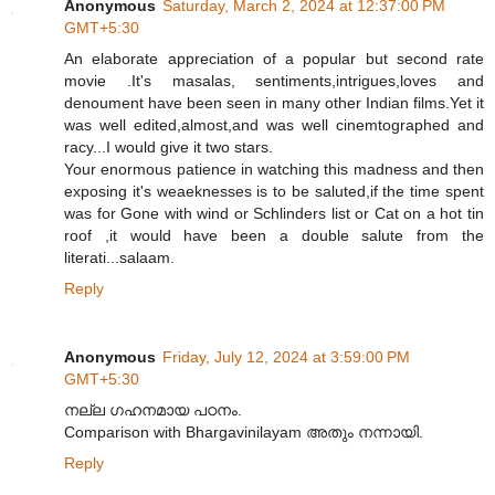
Anonymous
Saturday, March 2, 2024 at 12:37:00 PM
GMT+5:30
An elaborate appreciation of a popular but second rate
movie .It's masalas, sentiments,intrigues,loves and
denoument have been seen in many other Indian films.Yet it
was well edited,almost,and was well cinemtographed and
racy...I would give it two stars.
Your enormous patience in watching this madness and then
exposing it's weaeknesses is to be saluted,if the time spent
was for Gone with wind or Schlinders list or Cat on a hot tin
roof ,it would have been a double salute from the
literati...salaam.
Reply
Anonymous
Friday, July 12, 2024 at 3:59:00 PM
GMT+5:30
നല്ല ഗഹനമായ പഠനം.
Comparison with Bhargavinilayam അതും നന്നായി.
Reply