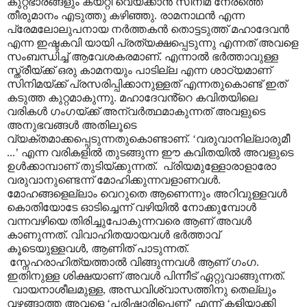
കുറ്റഭാരങ്ങളും കയറ്റി വെയ്ക്കാൻ സിനിമ നേരത്തെ
തീരുമാനം എടുത്തു കഴിഞ്ഞു. രാമനാഥൻ എന്ന
പ്രേമലോലുപനായ നർത്തകൻ തൊട്ടടുത്ത് മഹാദേവൻ
എന്ന ഇഷ്ടകവി യായി പ്രത്യക്ഷപ്പെടുന്നു എന്നത് അവളെ
സംബന്ധിച്ച് ആവേശകരമാണ്. എന്നാൽ ഭർത്താവുള്ള
സ്ത്രീയ്ക്ക് ഒരു കാമനയും പാടില്ല എന്ന ശാഠ്യമാണ്
സിനിമയ്ക്ക് പ്രസരിപ്പിക്കാനുള്ളത് എന്നതുകൊണ്ട് ഇത്
കടുത്ത കുറ്റമാകുന്നു. മഹാദേവൻ്റെ കവിതയിലെ
വരികൾ ഗംഗയ്ക്ക് അന്വർത്ഥമാകുന്നത് അവളുടെ
അനുഭവങ്ങൾ അതിലൂടെ
വ്യക്തമാക്കപ്പെടുന്നതുകൊണ്ടാണ്.
‘
വരുവാനില്ലാരുമീ
...
’
എന്ന വരികളിൽ തുടങ്ങുന്ന ഈ കവിതയിൽ അവളുടെ
ഉൾക്കാമ്പാണ് തുടിയ്ക്കുന്നത്.
പ്രിയമുള്ളോരാളാരോ
വരുവാനുണ്ടെന്ന് മോഹിക്കുന്നവളാണവൾ.
മോഹങ്ങളെല്ലാം വെറുതെ ആണെന്നും അറിവുള്ളവൾ
കൊതിയോടേ ഓടിച്ചെന്ന് വഴിയിൽ നോക്കുമ്പോൾ
വന്നവഴിയെ തിരിച്ചുപോകുന്നവരെ ആണ് അവൾ
കാണുന്നത്. വിവാഹിതയായവൾ ഭർത്താവ്
കൂടെയുള്ളവൾ
,
ആണിത് പാടുന്നത്.
സ്നേഹരാഹിത്യത്താൽ വിങ്ങുന്നവൾ ആണ് ഗംഗ.
ഇതിനുള്ള ശിക്ഷയാണ് അവൾ പിന്നീട് ഏറ്റുവാങ്ങുന്നത്.
വായനാശീലമുള്ള
,
അന്ധവിശ്വാസത്തിനു തെല്ലും
വഴങ്ങാത്ത അവളെ
‘
പരിഷ്ക്കാരിപ്പെണ്ണ്
’
എന്ന് കളിയാക്കി