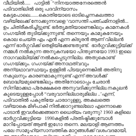
വീഥിയിൽ.....
പാട്ടിൽ
“
നിനയാത്തനേരത്തെൻ
പടിവാതിലിൽ ഒരു പദവിന്യാസം
കേട്ടപോലെ.......കൊതിയോടെ ഓടിച്ചെന്നകലത്താ
വഴിയിലേക്ക് നോക്കുന്നവളെ
‘
വാസന്തി പഞ്ചമിനാളിൽ...
ഉം ചിത്രീകരിച്ചിട്ടുണ്ട്. ഭർതൃമതിയാണെങ്കിലും കാമനകൾ
ഗംഗയിൽ തുടിയ്ക്കുന്നുണ്ട്. തന്നെയും കാമുകനേയും
കൊല ചെയ്ത എം എൻ എന്ന ക്രൂരൻ ആണ് വില്ലൻ
എന്ന് ഭാർഗ്ഗവിക്ക് തെളിയിക്കേണ്ടതുണ്ട്.
ഭാർഗ്ഗവിക്കുട്ടിയ്ക്ക്
നമ്മൾ നൽകുന്ന അനുകമ്പയോ പിന്തുണയോ 1993 ഇലെ
നാഗവല്ലിയ്ക്ക് നൽകപ്പെടുന്നില്ല. അതുകൊണ്ട്
ഗംഗയ്ക്കും. ഗംഗയ്ക്ക് അനാഥത്വവും
അന്യഥാവസ്ഥയും ഉള്ളിൽ പിടയുന്നെങ്കിൽ അതിനു
നകുലനും കാരണമാകുന്നുണ്ട് എന്ന് അവൾക്ക്
ബോദ്ധ്യമുണ്ടെങ്കിലും അതിനോടൊപ്പം ചേരാൻ
സിനിമാക്കഥ പ്രേക്ഷകരെ അനുവദിക്കുന്നില്ല.നകുലൻ
കൂടെയുള്ളപ്പോൾ
“
വരുവാനില്ലാരുമില്ല
..’
എന്ന്
,
പടിവാതിൽ പകുതിയേ ചാരാറുള്ളു
,
അകലത്തെ
വഴിയാകെ മിഴിപാകി നിൽക്കാറുണ്ടല്ലോ എന്നൊക്കെ
പാടാൻ ഇവൾക്കെങ്ങനെ ധൈര്യം വരുന്നു
? 1960
കളിലെ
ഭാർഗ്ഗവിക്കുട്ടിയെ
1990കളിൽ പ്രതിഷ്ഠിക്കുമ്പോൾ
മാറിപ്പോയത് ആൺ ഇഗോ തന്നെ. മലയാളി ആണത്തം
പലേ സാമൂഹ്യസാമ്പത്തിക മാറ്റങ്ങൾക്ക് വശംവദമായി
,