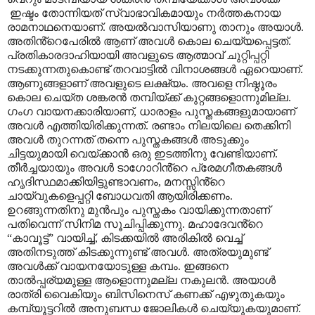
ഇഷ്ടം തോന്നിയത് സ്വാഭാവികമായും നർത്തകനായ
രാമനാഥനെയാണ്. അയൽവാസിയാണു താനും അയാൾ.
അതിൻ്റെപേരിൽ ആണ് അവൾ കൊല ചെയ്യപ്പെട്ടത്.
പ്രതികാരദാഹിയായി അവളുടെ ആത്മാവ് ചുറ്റിപ്പറ്റി
നടക്കുന്നതുകൊണ്ട് തറവാട്ടിൽ വിനാശങ്ങൾ ഏറെയാണ്.
ആണുങ്ങളാണ് അവളുടെ ലക്ഷ്യം. അവളെ നിഷ്ഠൂരം
കൊല ചെയ്ത ശങ്കരൻ തമ്പിയ്ക്ക് കുറ്റങ്ങളൊന്നുമില്ല.
ഗംഗ വായനക്കാരിയാണ്
,
ധാരാളം പുസ്തകങ്ങളുമായാണ്
അവൾ എത്തിയിരിക്കുന്നത്. രണ്ടാം നിലയിലെ തെക്കിനി
അവൾ തുറന്നത് തന്നെ പുസ്തകങ്ങൾ അടുക്കും
ചിട്ടയുമായി വെയ്ക്കാൻ ഒരു ഇടത്തിനു വേണ്ടിയാണ്.
തീർച്ചയായും അവൾ ടാഗോറിൻ്റെ പ്രേമഗീതകങ്ങൾ
ഹൃദിസ്ഥമാക്കിയിട്ടുണ്ടാവണം
,
മനസ്സിൻ്റെ
ചായ്വുകളെപ്പറ്റി ബോധവതി ആയിരിക്കണം.
ഉറങ്ങുന്നതിനു മുൻപും പുസ്തകം വായിക്കുന്നതാണ്
പതിവെന്ന് സിനിമ സൂചിപ്പിക്കുന്നു. മഹാദേവൻ്റെ
“
കാവൂട്ട്
”
വായിച്ച്
,
കിടക്കയിൽ അരികിൽ വെച്ച്
അതിനടുത്ത് കിടക്കുന്നുണ്ട് അവൾ. അത്രയുമുണ്ട്
അവൾക്ക് വായനയോടുള്ള കമ്പം. ഇങ്ങനെ
താൽപ്പര്യമുള്ള ആളൊന്നുമല്ല നകുലൻ. അയാൾ
രാത്രി വൈകിയും ബിസിനെസ് കണക്ക് എഴുതുകയും
കമ്പ്യൂട്ടറിൽ അനുബന്ധ ജോലികൾ ചെയ്യുകയുമാണ്.