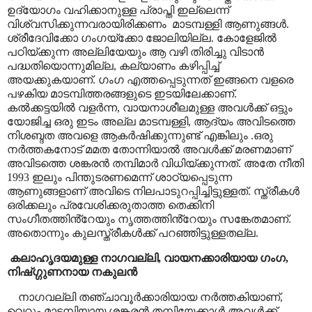
ഉദ്യോഗം വഹിക്കാനുള്ള പ്രാപ്തി ഇല്ലെന്ന്
വിശ്വസിക്കുന്നവരായിരിക്കണം
മാടമ്പള്ളി ആണുങ്ങൾ.
ശ്രീദേവിക്കോ ഗംഗയ്ക്കോ ജോലിയില്ല. കോളേജിൽ
പഠിയ്ക്കുന്ന അല്ലിയേയും ആ വഴി തിരിച്ചു വിടാൻ
പദ്ധതിയൊന്നുമില്ല
,
കല്യാണം കഴിപ്പിച്ച്
അയക്കുകയാണ്
.
ഗംഗ എത്തപ്പെടുന്നത് ഇങ്ങനെ വളരെ
പഴകിയ മാടമ്പിത്തരങ്ങളുടെ ഇടയിലേക്കാണ്
.
കൽക്കട്ടയിൽ വളർന്ന
,
വായനാശീലമുള്ള അവൾക്ക് ഒട്ടും
യോജിച്ച ഒരു ഇടം അല്ല മാടമ്പള്ളി
,
ആദ്യം അവിടത്തെ
നിശബ്ദത അവളെ ആകർഷിക്കുന്നുണ്ട് എങ്കിലും .ഒരു
നർത്തകനോട് മമത തോന്നിയാൽ അവൾക്ക് മരണമാണ്
അവിടത്തെ ശങ്കരൻ തമ്പിമാർ വിധിയ്ക്കുന്നത്. അതേ നീതി
1993 ഇലും പിന്തുടരണമെന്ന് ശാഠ്യപ്പെടുന്ന
ആണുങ്ങളാണ് അവിടെ നിലപാടുറപ്പിച്ചിട്ടുള്ളത്. സ്ത്രീകൾ
ഒരിക്കലും പ്രവേശിക്കരുതാത്ത തെക്കിനി
സംഗീതത്തിൻ്റേയും നൃത്തത്തിൻ്റേയും സങ്കേതമാണ്.
അതൊന്നും കുലസ്ത്രീകൾക്ക് പറഞ്ഞിട്ടുള്ളതല്ല.
കലാഹൃദയമുള്ള നാഗവല്ലി
,
വായനക്കാരിയായ ഗംഗ
,
നിഷ്ഗ്ഗുണനായ നകുലൻ
നാഗവല്ലി തഞ്ചാവൂർക്കാരിയായ നർത്തകിയാണ്
,
വെറും മാടമ്പിയായ ശങ്കരൻ തമ്പിയേക്കാൾ അവൾക്ക്