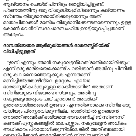
ആഖ്യാനം ചെയ്ത് പിന്നീടും തെളിയിച്ചിട്ടുണ്ട്.
പ്രണയത്തിനു ഒരു വിശുദ്ധിയുമില്ലെന്നും കല്യാണം
സ്വന്തം തീരുമാനമായിരിക്കരുതെന്നും അത്
മാതാപിതാക്കൾ മാത്രം തീരുമാനിക്കേണ്ടതാണെന്നും ഉള്ള
കോൺ വെൻ്റ് സദാചാരസംഹിത ഊട്ടിയുറപ്പിച്ചതാണ്
അദ്ദേഹം.
ദാമ്പത്യേതര ആഭിമുഖ്യങ്ങൾ-ഭാരതസ്ത്രീയ്ക്ക്
വിധിച്ചിട്ടുള്ളത്
“
ഇനി എന്നും ഞാൻ നകുലേട്ടൻ്റേത് മാത്രമായിരിക്കും
”
എന്ന് ഒരു ഭാര്യയെക്കൊണ്ട് പറയിക്കാൻ അതിനു പിന്നിൽ
ഒരു കഥ മെനഞ്ഞെടുക്കുക എന്നതാണ്
മണിച്ചിത്രത്താഴിൻ്റെ
ഉദ്ദേശം. എല്ലാ
ഭാരതസ്ത്രീകൾക്കുമുള്ള താക്കീതാണിത്. അതാണ്
സിനിമയുടെ വിജയരഹസ്യവും. അതിനു
നകുലേട്ടന്മാരുടെ പങ്ക് എന്താണ്
,
അവർക്ക്
ഉത്തരവാദിത്തങ്ങൾ ഉണ്ടോ
എന്നതിനൊക്കെ സിനിമ ഒരു
വിധിയും പ്രസ്താവിക്കുന്നില്ല. രാത്രിയിൽ ഉറങ്ങാൻ
നേരത്ത് അവർക്ക് ഭാര്യയെ അവഗണിച്ച് ബിസിനെസ്
കണക്ക് പുസ്തകങ്ങളിൽ തലപൂഴ്ത്താം. നകുലേട്ടൻ അധികം
അധികാരം പ്രയോഗിക്കുന്നില്ലെങ്കിൽ അത് ബലമായി
ബോധിപ്പിക്കാൻ അമേരിക്കയിൽ നിന്ന് സണ്ണിമാർ