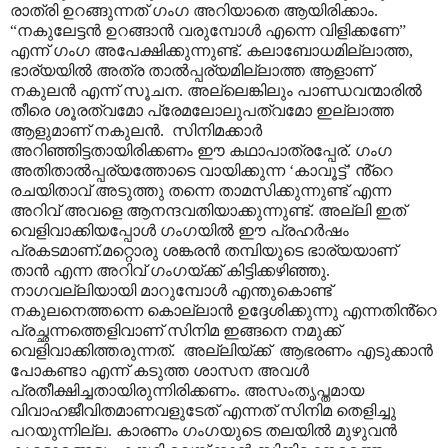
രാത്രി ഉറങ്ങുന്നത് ഗംഗ അറിയാതെ ആയിരിക്കാം.
“
നകുലേട്ടൻ ഉറങ്ങാൻ വരുമ്പോൾ എന്നെ വിളിക്കണേ
”
എന്ന് ഗംഗ അപേക്ഷിക്കുന്നുണ്ട്. കലാബോധമില്ലാത്ത
,
ഭാര്യയിൽ അത്ര താൽപ്പര്യമില്ലാത്ത ആളാണ്
നകുലൻ എന്ന് സൂചന. അല്ലെങ്കിലും പാണ്ഡവന്മാരിൽ
തീരെ ശൂരത്വമോ പ്രേമലോലുപത്വമോ ഇല്ലാത്ത
ആളുമാണ് നകുലൻ.
സിനിമക്കാർ
അറിഞ്ഞിട്ടതായിരിക്കണം ഈ കഥാപാത്രപ്പേര്. ഗംഗ
അതിതാൽപ്പര്യത്തോടെ വായിക്കുന്ന
‘
കാവൂട്ട്
’
ൻ്റെ
രചയിതാവ് അടുത്തു തന്നെ താമസിക്കുന്നുണ്ട് എന്ന
അറിവ് അവളെ ആനന്ദവതിയാക്കുന്നുണ്ട്. അല്ലി ഇത്
വെളിവാക്കിയപ്പോൾ ഗംഗയിൽ ഈ പ്രഹർഷം
പ്രകടമാണ്.മറ്റൊരു ശങ്കരൻ തമ്പിയുടെ ഭാര്യയാണ്
താൻ എന്ന അറിവ് ഗംഗയ്ക്ക് കിട്ടിക്കഴിഞ്ഞു.
നാഗവല്ലിയായി മാറുമ്പോൾ എന്തുകൊണ്ട്
നകുലനെത്തന്നെ കൊല്ലാൻ ഉദ്ദേശിക്കുന്നു എന്നതിൻ്റെ
പ്രച്ഛന്നത്തെളിവാണ് സിനിമ ഇങ്ങനെ നമുക്ക്
വെളിവാക്കിത്തരുന്നത്.
അല്ലിയ്ക്ക്
ആഭരണം എടുക്കാൻ
പോകണ്ടാ എന്ന് കടുത്ത ശാസന അവൾ
പ്രതീക്ഷിച്ചതായിരുന്നിരിക്കണം. അസംതൃപ്തമായ
വിവാഹജീവിതമാണവളുടേത് എന്നത് സിനിമ തെളിച്ചു
പറയുന്നില്ല. കാരണം ഗംഗയുടെ തലയിൽ മുഴുവൻ