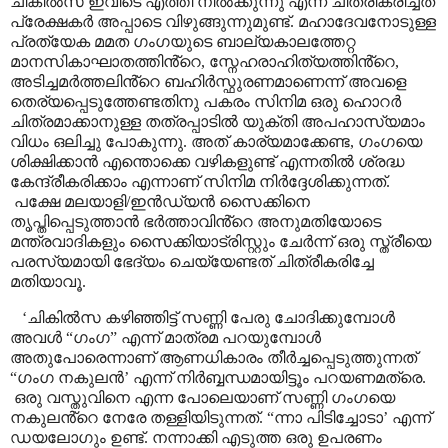
ചികിൽസ ഇവിടെ എത്തി നിൽക്കുന്നു എന്ന് ചിത്രീകരിച്ചത്
പ്രേക്ഷകർ അപ്പാടെ വിഴുങ്ങുന്നുമുണ്ട്. മഹാദേവനോടുള്ള
പ്രത്യേക മമത ഗംഗയുടെ ബാല്യകാലത്തേറ്റ
മാനസികാഘാതത്തിൻ്റെ
,
സ്നേഹരാഹിത്യത്തിൻ്റെ
,
അടിച്ചമർത്തലിൻ്റെ ബഹിർസ്ഫുരണമാണെന്ന് അവളെ
തെര്യപ്പെടുത്തേണ്ടതിനു പകരം സിനിമ ഒരു ഹൊറർ
ചിത്രമാക്കാനുള്ള തത്രപ്പാടിൽ യുക്തി അപഹാസ്യമാം
വിധം ഒലിച്ചു പോകുന്നു
.
അത് കാര്യമാക്കേണ്ട
,
ഗംഗയെ
ശിക്ഷിക്കാൻ എന്തൊക്കെ വഴികളുണ്ട് എന്നതിൽ ശ്രദ്ധ
കേന്ദ്രീകരിക്കാം എന്നാണ് സിനിമ നിർദ്ദേശിക്കുന്നത്.
പക്ഷേ മലയാളി/ഇൻഡ്യൻ സൈക്കിനെ
തൃപ്തിപ്പെടുത്താൻ ഭർത്താവിൻ്റെ അനുമതിയോടെ
മന്ത്രവാദികളും സൈക്കിയാട്രിസ്റ്റും ചേർന്ന് ഒരു സ്ത്രീയെ
പരസ്യമായി ഭേദ്യം ചെയ്യേണ്ടത് ചിത്രീകരിച്ചേ
മതിയാവൂ.
‘
ചികിൽസ കഴിഞ്ഞിട്ട് സണ്ണി പേരു ചോദിക്കുമ്പോൾ
അവൾ
“
ഗംഗ
”
എന്ന് മാത്രമ പറയുമ്പോൾ
അതുപോരെന്നാണ് ആണധികാരം തീർച്ചപ്പെടുത്തുന്നത്
“
ഗംഗ നകുലൻ
’
എന്ന് നിർബ്ബന്ധമായിട്ടൂം പറയണമത്രെ.
ഒരു വസ്തുവിനെ എന്ന പോലെയാണ് സണ്ണി ഗംഗയെ
നകുലൻ്റെ നേരേ തള്ളിയിടുന്നത്.
“
ന്നാ പിടിച്ചോടാ
’
എന്ന്
ഡയലോഗും ഉണ്ട്. നന്നാക്കി എടുത്ത ഒരു ഉപരണം