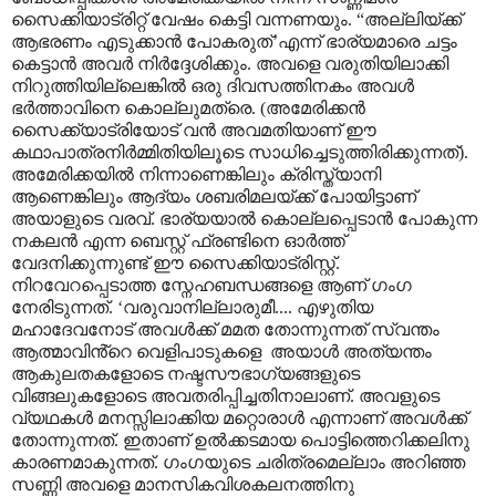
സൈക്കിയാട്രിറ്റ് വേഷം കെട്ടി വന്നണയും.
“
അല്ലിയ്ക്ക്
ആഭരണം എടുക്കാൻ പോകരുത്
’
എന്ന് ഭാര്യമാരെ ചട്ടം
കെട്ടാൻ അവർ നിർദ്ദേശിക്കും. അവളെ വരുതിയിലാക്കി
നിറുത്തിയില്ലെങ്കിൽ ഒരു ദിവസത്തിനകം അവൾ
ഭർത്താവിനെ കൊല്ലുമത്രെ. (അമേരിക്കൻ
സൈക്ക്യാട്രിയോട് വൻ അവമതിയാണ് ഈ
കഥാപാത്രനിർമ്മിതിയിലൂടെ സാധിച്ചെടുത്തിരിക്കുന്നത്).
അമേരിക്കയിൽ നിന്നാണെങ്കിലും ക്രിസ്ത്യാനി
ആണെങ്കിലും ആദ്യം ശബരിമലയ്ക്ക് പോയിട്ടാണ്
അയാളുടെ വരവ്. ഭാര്യയാൽ കൊല്ലപ്പെടാൻ പോകുന്ന
നകലൻ എന്ന ബെസ്റ്റ് ഫ്രണ്ടിനെ ഓർത്ത്
വേദനിക്കുന്നുണ്ട് ഈ സൈക്കിയാട്രിസ്റ്റ്.
നിറവേറപ്പെടാത്ത സ്നേഹബന്ധങ്ങളെ ആണ് ഗംഗ
നേരിടുന്നത്.
‘
വരുവാനില്ലാരുമീ.... എഴുതിയ
മഹാദേവനോട് അവൾക്ക് മമത തോന്നുന്നത് സ്വന്തം
ആത്മാവിൻ്റെ വെളിപാടുകളെ
അയാൾ അത്യന്തം
ആകുലതകളോടെ നഷ്ടസൗഭാഗ്യങ്ങളുടെ
വിങ്ങലുകളോടെ അവതരിപ്പിച്ചതിനാലാണ്. അവളുടെ
വ്യഥകൾ മനസ്സിലാക്കിയ മറ്റൊരാൾ എന്നാണ് അവൾക്ക്
തോന്നുന്നത്. ഇതാണ് ഉൽക്കടമായ പൊട്ടിത്തെറിക്കലിനു
കാരണമാകുന്നത്. ഗംഗയുടെ ചരിത്രമെല്ലാം അറിഞ്ഞ
സണ്ണി അവളെ മാനസികവിശകലനത്തിനു