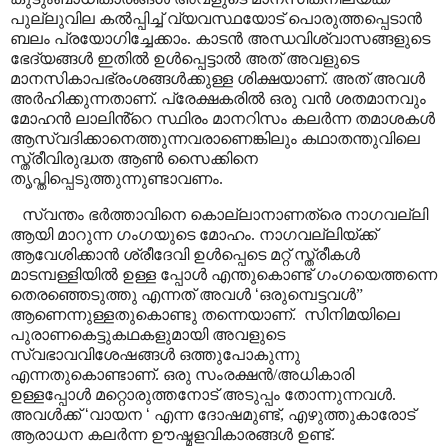
പുല്ലുവില കൽപ്പിച്ച് വ്യവസ്ഥയോട് പൊരുത്തപ്പെടാൻ
ബലം പ്രയോഗിച്ചേക്കാം. കാടൻ അന്ധവിശ്വാസങ്ങളുടെ
ഭേദ്യങ്ങൾ ഇതിൽ ഉൾപ്പെട്ടാൽ അത് അവളുടെ
മാനസികാപഭ്രംശങ്ങൾക്കുള്ള ശിക്ഷയാണ്. അത് അവൾ
അർഹിക്കുന്നതാണ്. പ്രേക്ഷകരിൽ ഒരു വൻ ശതമാനവും
മോഹൻ ലാലിൻ്റെ സ്ഥിരം മാനറിസം കലർന്ന തമാശകൾ
ആസ്വദിക്കാനെത്തുന്നവരാണെങ്കിലും കഥാതന്തുവിലെ
സ്ത്രീവിരുദ്ധത ആൺ സൈക്കിനെ
തൃപ്തിപ്പെടുത്തുന്നുണ്ടാവണം.
സ്വന്തം ഭർത്താവിനെ കൊല്ലാനാണത്രെ നാഗവല്ലി
ആയി മാറുന്ന ഗംഗയുടെ മോഹം. നാഗവല്ലിയ്ക്ക്
ആവേശിക്കാൻ ശ്രീദേവി ഉൾപ്പെടെ മറ്റ് സ്ത്രീകൾ
മാടമ്പള്ളിയിൽ ഉള്ള പ്പോൾ എന്തുകൊണ്ട് ഗംഗയെത്തന്നെ
തെരഞ്ഞെടുത്തു എന്നത് അവൾ
‘
ഒരുമ്പെട്ടവൾ
”
ആണെന്നുള്ളതുകൊണ്ടു തന്നെയാണ്.
സിനിമയിലെ
പുരാണകെട്ടുകഥകളുമായി അവളുടെ
സ്വഭാവവിശേഷങ്ങൾ ഒത്തുപോകുന്നു
എന്നതുകൊണ്ടാണ്. ഒരു സംരക്ഷൻ/അധികാരി
ഉള്ളപ്പോൾ മറ്റൊരുത്തനോട് അടുപ്പം തോന്നുന്നവൾ.
അവൾക്ക്
‘
വായന
‘
എന്ന ദോഷമുണ്ട്
,
എഴുത്തുകാരോട്
ആരാധന കലർന്ന ഊഷ്മളവികാരങ്ങൾ ഉണ്ട്.