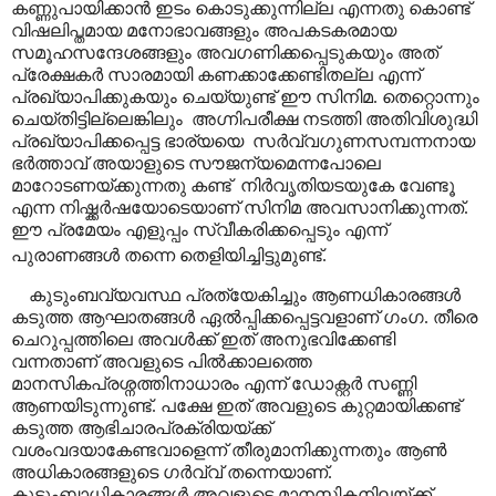
കണ്ണുപായിക്കാൻ ഇടം കൊടുക്കുന്നില്ല എന്നതു കൊണ്ട്
വിഷലിപ്തമായ മനോഭാവങ്ങളും അപകടകരമായ
സമൂഹസന്ദേശങ്ങളും അവഗണിക്കപ്പെടുകയും അത്
പ്രേക്ഷകർ സാരമായി കണക്കാക്കേണ്ടിതല്ല എന്ന്
പ്രഖ്യാപിക്കുകയും ചെയ്യുണ്ട് ഈ സിനിമ. തെറ്റൊന്നും
ചെയ്തിട്ടില്ലെങ്കിലും അഗ്നിപരീക്ഷ നടത്തി അതിവിശുദ്ധി
പ്രഖ്യാപിക്കപ്പെട്ട ഭാര്യയെ സർവ്വഗുണസമ്പന്നനായ
ഭർത്താവ് അയാളുടെ സൗജന്യമെന്നപോലെ
മാറോടണയ്ക്കുന്നതു കണ്ട് നിർവൃതിയടയുകേ വേണ്ടൂ
എന്ന നിഷ്ക്കർഷയോടെയാണ് സിനിമ അവസാനിക്കുന്നത്.
ഈ പ്രമേയം എളുപ്പം സ്വീകരിക്കപ്പെടും എന്ന്
പുരാണങ്ങൾ തന്നെ തെളിയിച്ചിട്ടുമുണ്ട്.
കുടുംബവ്യവസ്ഥ പ്രത്യേകിച്ചും ആണധികാരങ്ങൾ
കടുത്ത ആഘാതങ്ങൾ ഏൽപ്പിക്കപ്പെട്ടവളാണ് ഗംഗ. തീരെ
ചെറുപ്പത്തിലെ അവൾക്ക് ഇത് അനുഭവിക്കേണ്ടി
വന്നതാണ് അവളുടെ പിൽക്കാലത്തെ
മാനസികപ്രശ്നത്തിനാധാരം എന്ന് ഡോക്റ്റർ സണ്ണി
ആണയിടുന്നുണ്ട്. പക്ഷേ ഇത് അവളുടെ കുറ്റമായിക്കണ്ട്
കടുത്ത ആഭിചാരപ്രക്രിയയ്ക്ക്
വശംവദയാകേണ്ടവാളെന്ന് തീരുമാനിക്കുന്നതും ആൺ
അധികാരങ്ങളുടെ ഗർവ്വ് തന്നെയാണ്.
കുടുംബാധികാരങ്ങൾ അവളുടെ മാനസികനിലയ്ക്ക്