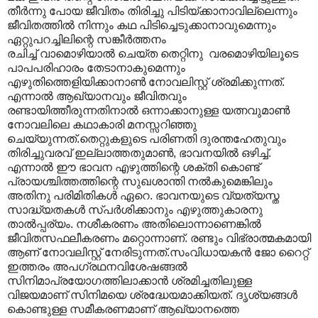
തീർന്നു പോയ ജീവിതം തിരിച്ചു പിടിയ്ക്കാനാവില്ലെന്നും
ജീവിതത്തിൽ നിന്നും കഥ പിടിച്ചെടുക്കാനാവുമെന്നും
ഏറ്റുപറച്ചിലിന്റെ സങ്കീർത്തനം
രചിച്ച് വാമൊഴിയാൽ ചെയ്ത തെറ്റിനു വരമൊഴിയിലൂടെ
പാപപരിഹാരം തേടാനാകുമെന്നും
എഴുതിത്തെളിയിക്കാനാൺ നോവലിസ്റ്റ് ശ്രമിക്കുന്നത്.
എന്നാൽ ആഖ്യാനവും ജീവിതവും
രണ്ടായിത്തീരുന്നതിനാൽ ഒന്നാക്കാനുള്ള യത്നവുമാൺ
നോവലിലെ കഥാകാരി മനസ്സറിഞ്ഞു
ചെയ്യുന്നത്.തെറ്റുകളുടെ പരിണതി ദുരന്തഹേതുവും
തിരിച്ചുവരവ് ഇല്ലാത്തതുമാൺ, ഭാവനയിൽ ഒഴിച്ച്.
എന്നാൽ ഈ ഭാവന എഴുത്തിന്റെ ശക്തി കൊണ്ട്
പ്രായശ്ചിത്തത്തിന്റെ സുഖശാന്തി നൽകുമെങ്കിലും
അതിനു പരിമിതികൾ ഏറെ. ഭാവനയുടെ വ്യത്യസ്ത
സാദ്ധ്യതകൾ സ്പർശിക്കാനും എഴുത്തുകാരനു
താൽ‌പ്പര്യം. നശീകരണം അതിലൊന്നാണെങ്കിൽ
ജീവിതസഫലീകരണം മറ്റൊന്നാണ്. രണ്ടും വിഭ്രാത്മകമായി
ആണ് നോവലിസ്റ്റ് നേരിടുന്നത്.സംവിധായകൻ ജോ റൈറ്റ്
ഇത്തരം അപഗ്രഥനവിശേഷങ്ങൽ
സിനിമാപ്രയോഗത്തിലാക്കാൻ ശ്രമിച്ചതിലുള്ള
വിജയമാണ് സിനിമയെ ശ്രദ്ധേയമാക്കിയത്. ദൃശ്യങ്ങൾ
കൊണ്ടുള്ള സമീകരണമാണ് ആഖ്യാനത്തെ