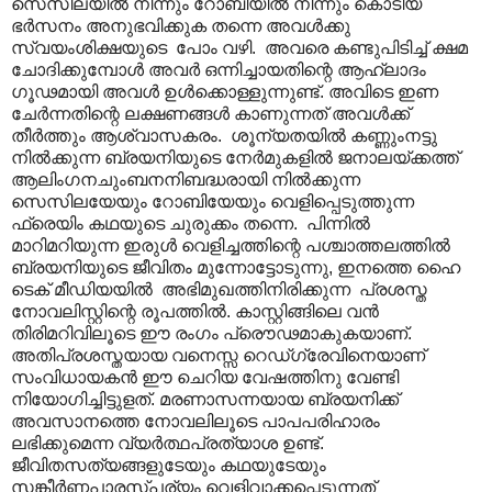
സെസിലയിൽ നിന്നും റോബിയിൽ നിന്നും കൊടിയ
ഭർസനം അനുഭവിക്കുക തന്നെ അവൾക്കു
സ്വയംശിക്ഷയുടെ പോം വഴി. അവരെ കണ്ടുപിടിച്ച് ക്ഷമ
ചോദിക്കുമ്പോൾ അവർ ഒന്നിച്ചായതിന്റെ ആഹ്ലാദം
ഗൂഢമായി അവൾ ഉൾക്കൊള്ളുന്നുണ്ട്. അവിടെ ഇണ
ചേർന്നതിന്റെ ലക്ഷണങ്ങൾ കാണുന്നത് അവൾക്ക്
തീർത്തും ആശ്വാസകരം. ശൂന്യതയിൽ കണ്ണുംനട്ടു
നിൽക്കുന്ന ബ്രയനിയുടെ നേർമുകളിൽ ജനാലയ്ക്കത്ത്
ആലിംഗനചുംബനനിബദ്ധരായി നിൽക്കുന്ന
സെസിലയേയും റോബിയേയും വെളിപ്പെടുത്തുന്ന
ഫ്രെയിം കഥയുടെ ചുരുക്കം തന്നെ. പിന്നിൽ
മാറിമറിയുന്ന ഇരുൾ വെളിച്ചത്തിന്റെ പശ്ചാത്തലത്തിൽ
ബ്രയനിയുടെ ജീവിതം മുന്നോട്ടോടുന്നു, ഇനത്തെ ഹൈ
ടെക് മീഡിയയിൽ അഭിമുഖത്തിനിരിക്കുന്ന പ്രശസ്ത
നോവലിസ്റ്റിന്റെ രൂപത്തിൽ. കാസ്റ്റിങ്ങിലെ വൻ
തിരിമറിവിലൂടെ ഈ രംഗം പ്രൌഢമാകുകയാണ്.
അതിപ്രശസ്തയായ വനെസ്സ റെഡ്ഗ്രേവിനെയാണ്
സംവിധായകൻ ഈ ചെറിയ വേഷത്തിനു വേണ്ടി
നിയോഗിച്ചിട്ടുളത്. മരണാസന്നയായ ബ്രയനിക്ക്
അവസാനത്തെ നോവലിലൂടെ പാപപരിഹാരം
ലഭിക്കുമെന്ന വ്യർത്ഥപ്രത്യാശ ഉണ്ട്.
ജീവിതസത്യങ്ങളുടേയും കഥയുടേയും
സങ്കീർണ്ണപാരസ്പര്യം വെളിവാക്കപ്പെടുന്നത്