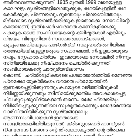
അർത്ഥവത്താക്കുന്നത്. 1935 മുതൽ 1999 വരെയുള്ള
കാലഘട്ടം ദൃശ്യങ്ങളിലൊതുക്കുക, കഥയ്കുള്ളിൽ കഥ
കോർക്കുക, പ്രണയവും ദുരന്തവും പ്രായശ്ചിത്തവും
മിഴിവോടെ ദൃശ്യവൽക്കരിക്കുക ഇതൊക്കെ നോവലിന്റെ
കാതലാണ്, ഇത് ചോർചവരാതെ കാണികളിലേക്കു
പകരുക ഒക്കെ സംവിധായകന്റെ ക്ലിഷ്ടതകൾ എങ്കിലും
വിജയം. വിക്ടോറിയൻ സദാചാരകാപട്യങ്ങൾ,
കുടുംബമഹിമയുടെ പാഴ്ഗർവ്വ്, സമൂഹശ്രേണിയിലെ
താഴേക്കിടയിലുള്ളവരുടെ സഹനങ്ങൽ, നിഷ്കളങ്കതയുടെ
നഷ്ടം, സ്നേഹരാഹിത്യം ഇവയൊക്കെ നോവലിൽ നിന്നും
സിനിമയിലേക്കു നിഷ്പാദനം ചെയ്തിരിക്കുന്നത്
സംവിധായകന്റെ ചാതുര്യവിലാസം
കൊണ്ട്. ചരിത്രഭൂമികയുടെ പശ്ചാത്തൽത്തിൽ മെനഞ്ഞ
പ്രേമകഥ യുക്തിഭംഗം വരാതെ പ്രമേയത്തിൽ
ഇണക്കപ്പെട്ടിരിക്കുന്നതും കഥയുടെ വഴിത്തിരിവുകൾ
നിർണ്ണയിക്കുന്നതും സിനിമയ്ക്കുമാത്രം അവകാശപ്പെട്ട
ചില കുറുക്കുവിദ്യകളാൽ തന്നെ.. ഒരോ ഫ്രെയിമും
നിർമ്മിച്ചെടുക്കുന്നതിലെ സൂക്ഷ്മതകൊണ്ടും ലോഭമെന്യേ
വാരിവിതറിയിരിക്കുന്ന ദൃശ്യങ്ങളാലും
ആണ് സംവിധായകൻ ഇതൊക്കെ
സാദ്ധ്യമാക്കിയിരിക്കുന്നത്. ക്രിസ്റ്റൊഫെർ ഹാമ്പ്റ്റൺ
(Dangerous Laisions ന്റെ തിരക്കഥാകൃത്ത്) ന്റെ തിരക്കഥ
സംവിധായകനെ ഒട്ടൊന്നുമല്ല സഹായിച്ചിട്ടുളത്.