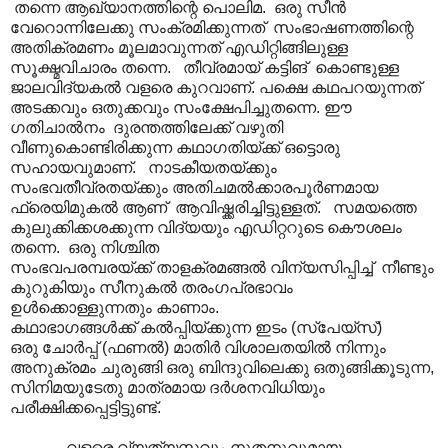
തന്നെ ആഖ്യാനത്തിന്റെ പൊലിമ. ഒരു സീൻ
വേറൊന്നിലേക്കു സംക്രമിക്കുന്നത് സംഭാഷണത്തിന്റെ
അതിക്രമണം മൂലമാവുന്നത് എഡിറ്റിങ്ങിലുള്ള
സൂക്ഷ്മവിചാരം തന്നെ. തീവ്രമായ് കട്ടിങ് കൊണ്ടുള്ള
ജാലവിദ്യകൽ വളരെ കുറവാണ്. പക്ഷെ കഥപറയുന്നത്
അടക്കവും ഒതുക്കവും സംക്ഷേപിച്ചുതന്നെ. ഈ
ഗതിചാൽനം ദുരന്തത്തിലേക്ക് വഴുതി
വീണുകൊണ്ടിരിക്കുന്ന കഥാഗതിയ്ക്ക് ഒട്ടൊരു
സഹായവുമാണ്. നാടകീയതയ്ക്കും
സംഭവതീവ്രതയ്ക്കും അതിചമൽക്കാരപൂർണമായ
ഫ്രെയിമുകൽ ആണ് ആവിഷ്ക്കരിച്ചിട്ടുള്ളത്. സമയത്തെ
കുലുക്കിക്കശക്കുന്ന വിദ്യയും എഡിറ്ററുടെ കൌശലം
തന്നെ. ഒരു നിശ്ചിത
സംഭവപരമ്പരയ്ക്ക് താളക്രമങ്ങൽ വിന്യസിപ്പിച്ച് നീണ്ടും
കുറുകിയും സീനുകൽ തരംഗപ്രഭാവം
ഉൾക്കൊള്ളുന്നതും കാണാം.
കഥാഭാഗങ്ങൾക്ക് കൽ‌പ്പിയ്ക്കുന്ന ഇടം (സ്പേയ്സ്)
ഒരു ചോർപ്പ് (ഫണൽ) മാതിർ വിശാലതയിൽ നിന്നും
അനുക്രമം ചുരുങ്ങി ഒരു ബിന്ദുവിലെക്കു ഒതുങ്ങിക്കൂടുന്ന,
സിനിമയുടേതു മാത്രമായ ദർശനവിധിയും
പരീക്ഷിക്കപ്പെട്ടിട്ടുണ്ട്.
വളരെ വ്യത്യസ്തവും നൂതനുവുമായ