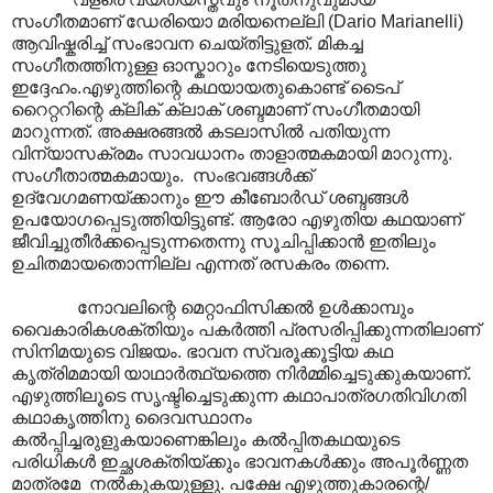
സംഗീതമാണ് ഡേരിയൊ മരിയനെല്ലി (Dario Marianelli)
ആവിഷ്കരിച്ച് സംഭാവന ചെയ്തിട്ടുളത്. മികച്ച
സംഗീതത്തിനുള്ള ഓസ്കാറും നേടിയെടുത്തു
ഇദ്ദേഹം.എഴുത്തിന്റെ കഥയായതുകൊണ്ട് ടൈപ്
റൈറ്ററിന്റെ ക്ലിക് ക്ലാക് ശബ്ദമാണ് സംഗീതമായി
മാറുന്നത്. അക്ഷരങ്ങൽ കടലാസിൽ പതിയുന്ന
വിന്യാസക്രമം സാവധാനം താളാത്മകമായി മാറുന്നു.
സംഗീതാത്മകമായും. സംഭവങ്ങൾക്ക്
ഉദ്വേഗമണയ്ക്കാനും ഈ കീബോർഡ് ശബ്ദങ്ങൾ
ഉപയോഗപ്പെടുത്തിയിട്ടുണ്ട്. ആരോ എഴുതിയ കഥയാണ്
ജീവിച്ചുതീർക്കപ്പെടുന്നതെന്നു സൂചിപ്പിക്കാൻ ഇതിലും
ഉചിതമായതൊന്നില്ല എന്നത് രസകരം തന്നെ.
നോവലിന്റെ മെറ്റാഫിസിക്കൽ ഉൾക്കാമ്പും
വൈകാരികശക്തിയും പകർത്തി പ്രസരിപ്പിക്കുന്നതിലാണ്
സിനിമയുടെ വിജയം. ഭാവന സ്വരൂക്കൂട്ടിയ കഥ
കൃത്രിമമായി യാഥാർത്ഥ്യത്തെ നിർമ്മിച്ചെടുക്കുകയാണ്.
എഴുത്തിലൂടെ സൃഷ്ടിച്ചെടുക്കുന്ന കഥാപാത്രഗതിവിഗതി
കഥാകൃത്തിനു ദൈവസ്ഥാനം
കൽ‌പ്പിച്ചരുളുകയാണെങ്കിലും കൽ‌പ്പിതകഥയുടെ
പരിധികൾ ഇച്ഛശക്തിയ്ക്കും ഭാവനകൾക്കും അപൂർണ്ണത
മാത്രമേ നൽകുകയുള്ളു. പക്ഷേ എഴുത്തുകാരന്റെ/