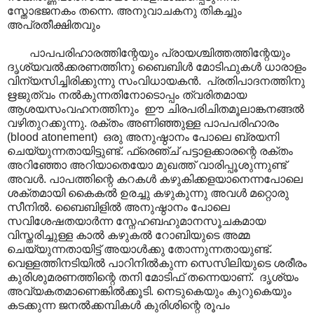
സ്തോഭജനകം തന്നെ. അനുവാചകനു തികച്ചും
അപ്രതീക്ഷിതവും
പാപപരിഹാരത്തിന്റേയും പ്രായശ്ചിത്തത്തിന്റേയും
ദൃശ്യവൽക്കരണത്തിനു ബൈബിൾ മോടിഫുകൾ ധാരാളം
വിന്യസിച്ചിരിക്കുന്നു സംവിധായകൻ. പ്രതിപാദനത്തിനു
ഋജുത്വം നൽകുന്നതിനോടൊപ്പം ത്വരിതമായ
ആശയസംവഹനത്തിനും ഈ ചിരപരിചിതമൂലാങ്കനങ്ങൽ
വഴിതുറക്കുന്നു. രക്തം അണിഞ്ഞുള്ള പാപപരിഹാരം
(blood atonement) ഒരു അനുഷ്ഠാനം പോലെ ബ്രയനി
ചെയ്യുന്നതായിട്ടുണ്ട്. ഫ്രെഞ്ച് പട്ടാളക്കാരന്റെ രക്തം
അറിഞ്ഞോ അറിയാതെയോ മുഖത്ത് വാരിപ്പൂശുന്നുണ്ട്
അവൾ. പാ‍പത്തിന്റെ കറകൾ കഴുകിക്കളയാനെന്നപോലെ
ശക്തമായി കൈകൽ ഉരച്ചു കഴുകുന്നു അവൾ മറ്റൊരു
സീനിൽ. ബൈബിളിൽ അനുഷ്ഠാനം പോലെ
സവിശേഷതയാർന്ന സ്നേഹബഹുമാനസൂചകമായ
വിസ്തരിച്ചുള്ള കാൽ കഴുകൽ റോബിയുടെ അമ്മ
ചെയ്യുന്നതായിട്ട് അയാൾക്കു തോന്നുന്നതായുണ്ട്.
വെള്ളത്തിനടിയിൽ പാറിനിൽകുന്ന സെസിലിയുടെ ശരീരം
കുരിശുമരണത്തിന്റെ തനി മോടിഫ് തന്നെയാണ്. ദൃശ്യം
അവ്യകതമാണെങ്കിൽക്കൂടി. നെടുകെയും കുറുകെയും
കടക്കുന്ന ജനൽക്കമ്പികൾ കുരിശിന്റെ രൂപം