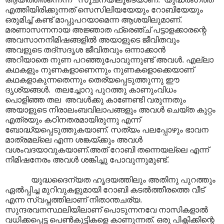
എത്തിയിരിക്കുന്നത് സെസിലിയയേയും റോബിയേയും
ഒരുമിച്ച് കണ്ട് മാപ്പുപറയാമെന്ന ആശയിലുമാണ്.
മരണാസന്നനായ അജ്ഞാത ഫ്രെഞ്ച് പട്ടാളക്കാരന്റെ
അവസാനനിമിഷങ്ങളിൽ അയാളുടെ ജീവിതവും
അവളുടെ തദ്സദൃശ ജീവിതവും ഒന്നാക്കാൻ
അറിയാതെ നുണ പറഞ്ഞുപോവുന്നുണ്ട് അവൾ. എല്ലാ
കഥകളും നുണകളാണെന്നും നുണകളൊക്കെയാണ്
കഥകളാകുന്നതെന്നും തെര്യപ്പെടുത്തുന്നു ഈ
ദൃശ്യങ്ങൾ. തലച്ചോറു പുറത്തു കാണുംവിധം
പൊളിഞ്ഞ തല അവൾക്കു കാണേണ്ടി വരുന്നതും
അയാളുടെ നിരാലംബവിലാപങ്ങളും അവൾ ചെയ്ത കുറ്റം
എത്രയും കഠിനതരമായിരുന്നു എന്ന്
ബോദ്ധ്യപ്പെടുത്തുകയാണ്. സത്യം പലപ്പോഴും ഭാവന
മാത്രമല്ലെ എന്ന ശങ്കയ്ക്കും അവൾ
വശംവദയാവുകയാണ്.അത് റോബി തന്നെയല്ലെ എന്ന്
നിമിഷനേരം അവൾ ശങ്കിച്ചു പോവുന്നുമുണ്ട്.
യുദ്ധദൈന്യത ഹൃദയത്തിലും അതിനു പുറത്തും
ഏൽ‌പ്പിച്ച മുറിവുകളുമായി റോബി കടൽത്തീരത്തെ വീട്
എന്ന സ്വപ്നത്തിലാണ് നിതാന്തചര്യ.
സുന്ദരവനസ്ഥലിയിലാണ് പൊടുന്നനവേ നാസികളാൽ
വധിക്കപ്പെട്ട പെൺകുട്ടികളെ കാണുന്നത്. ഒരു പിക്നിക്കിന്റെ