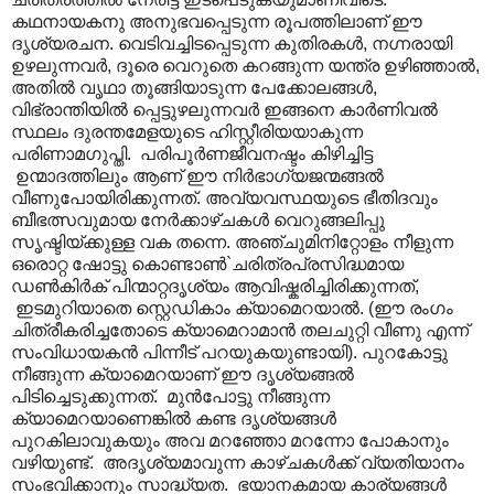
കഥനായകനു അനുഭവപ്പെടുന്ന രൂപത്തിലാണ് ഈ
ദൃശ്യരചന. വെടിവച്ചിടപ്പെടുന്ന കുതിരകൾ, നഗ്നരായി
ഉഴലുന്നവർ, ദൂരെ വെറുതെ കറങ്ങുന്ന യന്ത്ര ഉഴിഞ്ഞാൽ,
അതിൽ വൃഥാ തൂങ്ങിയാടുന്ന പേക്കോലങ്ങൾ,
വിഭ്രാന്തിയിൽ പ്പെട്ടുഴലുന്നവർ ഇങ്ങനെ കാർണിവൽ
സ്ഥലം ദുരന്തമേളയുടെ ഹിസ്റ്റീരിയയാകുന്ന
പരിണാമഗുപ്തി. പരിപൂർണജീവനഷ്ടം കിഴിച്ചിട്ട
ഉന്മാദത്തിലും ആണ് ഈ നിർഭാഗ്യജന്മങ്ങൽ
വീണുപോയിരിക്കുന്നത്. അവ്യവസ്ഥയുടെ ഭീതിദവും
ബീഭത്സവുമായ നേർക്കാഴ്ചകൾ വെറുങ്ങലിപ്പു
സൃഷ്ടിയ്ക്കുള്ള വക തന്നെ. അഞ്ചുമിനിറ്റോളം നീളുന്ന
ഒരൊറ്റ ഷോട്ടു കൊണ്ടാൺ`ചരിത്രപ്രസിദ്ധമായ
ഡൺകിർക് പിന്മാറ്റദൃശ്യം ആവിഷ്കരിച്ചിരിക്കുന്നത്,
ഇടമുറിയാതെ സ്റ്റെഡികാം ക്യാമെറയാൽ. (ഈ രംഗം
ചിത്രീകരിച്ചതോടെ ക്യാമെറാമാൻ തലചുറ്റി വീണു എന്ന്
സംവിധായകൻ പിന്നീട് പറയുകയുണ്ടായി). പുറകോട്ടു
നീങ്ങുന്ന ക്യാമെറയാണ് ഈ ദൃശ്യങ്ങൽ
പിടിച്ചെടുക്കുന്നത്. മുൻപോട്ടു നീങ്ങുന്ന
ക്യാമെറയാണെങ്കിൽ കണ്ട ദൃശ്യങ്ങൾ
പുറകിലാവുകയും അവ മറഞ്ഞോ മറന്നോ പോകാനും
വഴിയുണ്ട്. അദൃശ്യമാവുന്ന കാഴ്ചകൾക്ക് വ്യതിയാനം
സംഭവിക്കാനും സാദ്ധ്യത. ഭയാനകമായ കാര്യങ്ങൾ