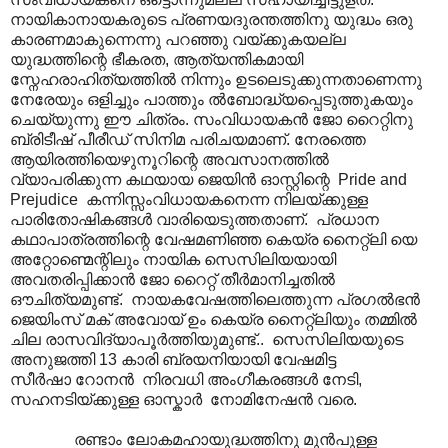
നായികാനായകരുടെ പ്രണയദുരന്തത്തിനു യുദ്ധം ഒരു
കാരണമാകുന്നെന്നു പറഞ്ഞു വയ്ക്കുകയല്ല
യുദ്ധത്തിന്റെ ഭീകരത, ആ‍ത്യന്തികമായി
സ്നേഹരാഹിത്യത്തിൽ നിന്നും ഉടലെടുക്കുന്നതാണെന്നു
നേരേയും ഒളിച്ചും പാത്തും ൽബോദ്ധ്യപ്പെടുത്തുകയും
ചെയ്യുന്നു ഈ ചിത്രം. സംവിധായകൻ ജോ റൈറ്റിനു
ബ്രിടീഷ് പീരീഡ് സിനിമ പരിചയമാണ്. നേരത്തെ
ആയിരത്തിയെഴുനൂറിന്റെ അവസാനത്തിൽ
വ്യാപരിക്കുന്ന കഥയായ ജെയിൻ ഓസ്റ്റിന്റെ Pride and
Prejudice കന്നിസ്സംവിധായകനെന്ന നിലയ്ക്കുള്ള
പാരിതോഷികങ്ങൾ വാരിയെടുത്തതാണ്. പ്രധാന
കഥാപാത്രത്തിന്റെ വേഷമണിഞ്ഞ കെയ്‌ര നൈറ്റ്ലി യെ
അറ്റോണ്മെന്റിലും നായിക സെസിലിയയായി
അവതരിപ്പിക്കാൻ ജോ റൈറ്റ് തീർമാനിച്ചതിൽ
ഔചിത്യമുണ്ട്. നായകവേഷത്തിലെത്തുന്ന പ്രഗൽഭൻ
ജെയിംസ് മക് അവോയ് ഉം കെയ്‌ര നൈറ്റ്ലിയും തമ്മിൽ
ചില രാസവിദ്യാപൂർത്തിയുമുണ്ട്.. സെസിലിയയുടെ
അനുജത്തി 13 കാരി ബ്രയനിയായി വേഷമിട്ട
സീർഷാ റോനൻ നിരവധി അംഗീകരങ്ങൾ നേടി,
സഹനടിയ്ക്കുള്ള ഓസ്കാർ നോമിനേഷൻ വരെ.
രണ്ടാം ലോകമഹായുദ്ധത്തിനു മുൻപുള്ള