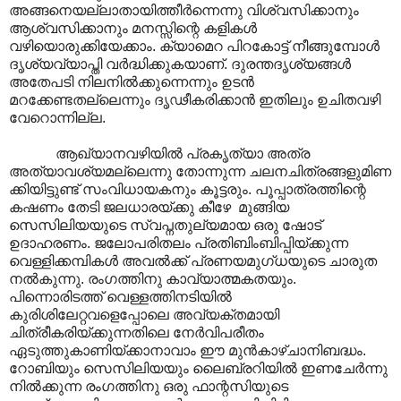
അങ്ങനെയല്ലാതായിത്തീർന്നെന്നു വിശ്വസിക്കാനും
ആശ്വസിക്കാനും മനസ്സിന്റെ കളികൾ
വഴിയൊരുക്കിയേക്കാം. ക്യാമെറ പിറകോട്ട് നീങ്ങുമ്പോൾ
ദൃശ്യവ്യാപ്തി വർദ്ധിക്കുകയാണ്. ദുരന്തദൃശ്യങ്ങൾ
അതേപടി നിലനിൽക്കുന്നെന്നും ഉടൻ
മറക്കേണ്ടതല്ലെന്നും ദൃഢീകരിക്കാൻ ഇതിലും ഉചിതവഴി
വേറൊന്നില്ല.
ആഖ്യാനവഴിയിൽ പ്രകൃത്യാ അത്ര
അത്യാവശ്യമല്ലെന്നു തോന്നുന്ന ചലനചിത്രങ്ങളുമിണ
ക്കിയിട്ടുണ്ട് സംവിധായകനും കൂട്ടരും. പൂപ്പാത്രത്തിന്റെ
കഷണം തേടി ജലധാരയ്ക്കു കീഴേ മുങ്ങിയ
സെസിലിയയുടെ സ്വപ്നതുല്യമായ ഒരു ഷോട്
ഉദാഹരണം. ജലോപരിതലം പ്രതിബിംബിപ്പിയ്ക്കുന്ന
വെള്ളിക്കമ്പികൾ അവൽക്ക് പ്രണയമുഗ്ധയുടെ ചാരുത
നൽകുന്നു. രംഗത്തിനു കാവ്യാത്മകതയും.
പിന്നൊരിടത്ത് വെള്ളത്തിനടിയിൽ
കുരിശിലേറ്റവളെപ്പോലെ അവ്യക്തമായി
ചിത്രീകരിയ്ക്കുന്നതിലെ നേർവിപരീതം
ഏടുത്തുകാണിയ്ക്കാനാവാം ഈ മുൻകാഴ്ചാനിബദ്ധം.
റോബിയും സെസിലിയയും ലൈബ്രറിയിൽ ഇണചേർന്നു
നിൽക്കുന്ന രംഗത്തിനു ഒരു ഫാന്റസിയുടെ