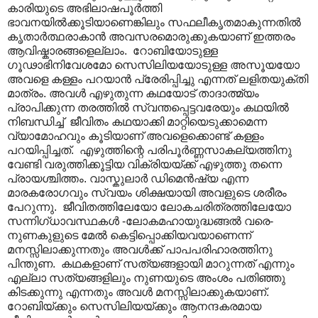
കാരിയുടെ അഭിലാഷപൂർത്തി
ഭാവനയിൽക്കൂടിയാണെങ്കിലും സഫലീകൃതമാകുന്നതിൽ
കൃതാർത്ഥരാകാൻ അവസരമൊരുക്കുകയാണ് ഇത്തരം
ആവിഷ്കാരങ്ങളെല്ലാം. റോബിയോടുള്ള
ഗൂഢാഭിനിവേശമോ സെസിലിയയോടുള്ള അസൂയയോ
അവളെ കള്ളം പറയാൻ പ്രേരിപ്പിച്ചു എന്നത് ലളിതയുക്തി
മാത്രം. അവൾ എഴുതുന്ന കഥയോട് താദാത്മ്യം
പ്രാപിക്കുന്ന തരത്തിൽ സ്വന്തപ്പെട്ടവരേയും കഥയിൽ
നിബന്ധിച്ച് ജീവിതം കഥയാക്കി മാറ്റിയെടുക്കാമെന്ന
വ്യാമോഹവും കൂടിയാണ് അവളെക്കൊണ്ട് കള്ളം
പറയിപ്പിച്ചത്. എഴുത്തിന്റെ പരിപൂർണ്ണസാകല്യത്തിനു
വേണ്ടി വരുത്തിക്കൂട്ടിയ വിക്രിയയ്ക്ക് എഴുത്തു തന്നെ
പ്രായശ്ചിത്തം. വാസ്കുലാർ ഡിമെൻഷ്യ എന്ന
മാരകരോഗവും സ്വയം ശിക്ഷയായി അവളുടെ ശരീരം
പേറുന്നു. ജീവിതത്തിലേയോ ലോകചരിത്രത്തിലേയോ
സന്നിഗ്ധാവസ്ഥകൾ -ലോകമഹായുദ്ധങ്ങൽ വരെ-
നുണകുളുടെ മേൽ കെട്ടിപ്പൊക്കിയവയാണെന്ന്
മനസ്സിലാക്കുന്നതും അവൾക്ക് പാപപരിഹാരത്തിനു
പിന്തുണ. കഥകളാണ് സത്യങ്ങളായി മാറുന്നത് എന്നും
എല്ലാ സത്യങ്ങളിലും നുണയുടെ അംശം പതിഞ്ഞു
കിടക്കുന്നു എന്നതും അവൾ മനസ്സിലാക്കുകയാണ്.
റോബിയ്ക്കും സെസിലിയയ്ക്കും ആനന്ദകരമായ