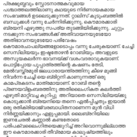
പ്രക്ഷുബ്ധവും സ്ഫോടനാത്മകവുമായ
പശ്ചാത്തലത്തിലാണു കഥയുടെ നിർണായകമായ
സംഭവങ്ങൾ ഉടലെടുക്കുന്നത്. റ്റാലിസ് കുടുംബത്തിൽ
ബന്ധുക്കൾ വന്നു ചേർന്നിരിക്കുന്നു, കൌമാരക്കാരി
ബ്രയനി എഴുത്തു സപര്യ തുടങ്ങിയിരിക്കുന്നു. ചുറ്റും
നടക്കുന്ന സംഭവങ്ങൾക്ക് അതിവായനയുടേയോ
അതിഭാവനയുടേയോ പരിവേഷം
കൌമാരചാപല്യങ്ങളോടൊപ്പം വന്നു ചേരുകയാണ്. ചേച്ചി
സെസിലിയയും ഇഷ്ടതോഴൻ റോബിയും അവളുടെ
അസൂയകലർന്ന ഭാവനയ്ക്ക് വശംവദരാവുകയാണ്.
പൊട്ടിപ്പോയ പൂപ്പാത്രത്തിന്റെ കഷണം തേടി,
മേൽവസ്ത്രമൂരി ജലധാരായന്ത്രത്തിനു കീഴെ മുങ്ങി
നിവർന്ന ചേച്ചി യെ ബ്രിറ്റനി കാണുന്നത്ത് ഒരു
കാമപ്രകടനം മാത്രമായാണ്. റോബി തന്റെ
പ്രണയവിളംബരത്തിനു അതിലൈംഗികത കലർത്തി
എഴുതി മാറ്റിവച്ച കുറിപ്പു അറിയാതെ സെസിലിയയ്ക്കു
കൊടുക്കാൻ ബ്രയനിയെ തന്നെ ഏൽ‌പ്പിച്ചതും ഇയാ‍ൽ
ഒരു രതിക്രിയാജ്വരബാധിതനാണെന്ന മുൻ വിധി
നിർണ്ണയിക്കാനും എളുപ്പമായി. ലൈബ്രറിയിലെ
ഇണചേരൽ കണ്ണാൽ കണ്ടതോടെ
പരിപക്വലൈംഗിതയെക്കുറിച്ച് അറിവൊന്നുമില്ലാത്ത
ഈ കൌമാരക്കാരി തീവ്രമായ കാലുഷ്യത്തിലും