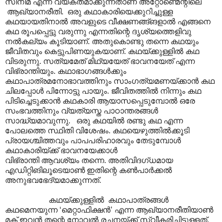
സിനിമ എന്ന് വ്യക്തമാക്കുന്നതാണ് അറ്റോണ്മെന്റിലെ
ആഖ്യാനരീതി. ഒരു കഥാകാരിയെക്കുറിച്ചുള്ള
കഥയായതിനാൽ അവളുടെ വീക്ഷണങ്ങ്ങളാൽ എങ്ങനെ
കഥ രൂപപ്പെട്ടു വരുന്നു എന്നതിന്റെ ദൃശ്യത്തെളിവു
നൽകല്യം കൂടിയാണ്. അതുകൊണ്ടു തന്നെ കഥയും
ജീവിതവും കെട്ടുപിണയുകയാണ്. കഥയ്ക്കുള്ളിൽ കഥ
വിടരുന്നു. സത്യമേത് മിഥ്യയേത് ഭാവനയേത് എന്ന
വിഭ്രാന്തിയും. കഥാഭാഗങ്ങൾക്കും
കഥാപാത്രമനോഭാവത്തിനും സാംഗത്യമണയ്ക്കാൻ കഥ
ചിലപ്പോൾ പിന്നോട്ടു പായും. ജീവിതത്തിൽ നിന്നും കഥ
പിടിച്ചെടുക്കാൻ കഥകാരി ആയാസപ്പെടുമ്പോൽ ഒരേ
സംഭവത്തിനും വ്യത്യസ്ത പാഠാന്തരങ്ങൾ
സാദ്ധ്യമാവുന്നു. ഒരു കഥയിൽ രണ്ടു കഥ എന്ന
പോലത്തെ സ്ഥിതി വിശേഷം. കഥയെഴുത്തിൽക്കൂടി
പ്രായശ്ചിത്തവും പാപപരിഹാരവും തേടുമ്പോൾ
കഥാകാരിയ്ക്ക് ഭാവനയേക്കാൾ
വിഭ്രാന്തി ആവശ്യം തന്നെ. അതിവിദഗ്ധമായ
എഡിറ്റിങിലൂടെയാൺ ഇതിന്റെ കൺപാർക്കൽ
അനുഭവഭേദ്യമാക്കുന്നത്.
കഥയ്ക്കുള്ളിൽ കഥാപാത്രങ്ങൾ
കഥമെനയുന്ന ‘മെറ്റാഫിക്ഷൻ’ എന്ന ആഖ്യാനരീതിയാൺ
മക് ഇവൻ തന്റെ നോവൽ രചനയ്ക്ക് സ്വീകരിച്ചിട്ടുള്ളത്.