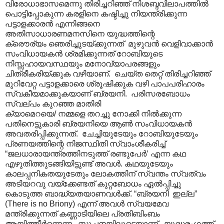
വിരോധാഭാസമെന്നു തിരിച്ചറിഞ്ഞ് നിശബ്ദവിലാപത്തിൽ
പൊട്ടിപ്പോകുന്ന കരളിനെ കഷ്ടിച്ചു നിയന്ത്രിക്കുന്ന
പട്ടാളക്കാരൻ എന്നിങ്ങനെ
അതിസാധാരണമനസിനെ യുദ്ധത്തിന്റെ
ക്രൌര്യം ഞെരിച്ചുടയ്ക്കുന്നത് മുഴുവൻ വെളിവാക്കാൻ
സംവിധായകൻ ശ്രമിക്കുന്നത് റോബിയുടെ
നിസ്സഹായവസ്ഥയും മനോവ്യാപരങ്ങളും
ചിത്രീകരിയ്ക്കുക വഴിയാണ്. ചെയ്ത തെറ്റ് തിരിച്ചറിഞ്ഞ്
മുറിവേറ്റ പട്ടാളക്കാരെ ശ്രൂഷിക്കുക വഴി പാപപരിഹാരം
സ്വകീയമാക്കുകയാണ് ബ്രയനി. പരിസരബോധം
സ്വല്പം കുറഞ്ഞ മാതിരി
ക്യാമെറയെ/ നമ്മളെ തറച്ചു നോക്കി നിൽക്കുന്ന
പതിനെട്ടുകാരി ബ്രയനിയെ ആൺ സംവിധായകൻ
അവതരിപ്പിക്കുന്നത്. ചേച്ചിയുടേയും റോബിയുടേയും
പ്രണയത്തിന്റെ നിജസ്ഥിതി സ്വാംശീകരിച്ച്
“ജലധാരായന്ത്രത്തിനടുത്ത് രണ്ടുപേർ’ എന്ന കഥ
എഴുതിത്തുടങ്ങിയിട്ടുണ്ട് അവൾ. കഥയുടേയും
കാലപ്പനികതയുടേതും ലോകത്തിന് സ്വന്തം സ്വത്വം
അടിയറവു വയ്ക്കേണ്ടത് കുറ്റബോധം ഏൽ‌പ്പിച്ചു
കൊടുത്ത ബാദ്ധ്യതയാണവൾക്ക്. “ബ്രയനി ഇല്ല”
(There is no Briony) എന്ന് അവൾ സ്വയമേവ
മന്ത്രിക്കുന്നത് കണ്ണാടിയിലെ പ്രതിബിംബം
ആയിത്തീർന്നെന്ന സൂചനയിലൂടെയാണ്. യുദ്ധരംഗത്ത്