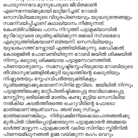
പൊടുന്നനവേ മൂന്നുപേരുടെ ജീവിതമാൺ
എന്നെന്നേയ്ക്കുമായി മാറ്റിമറിച്ചത്. റോബി-
സെസിലിയമാരുടെ വിദൂരപ്രണയവും യുദ്ധദുരന്തങ്ങളും
സമന്വയിപ്പിച്ചാണ് കഥാഖ്യാനം നീങ്ങുന്നത്.
കേംബ്രിഡ്ജിലെ പഠനം നിറുത്തി പട്ടാളക്യാമ്പിൽ
മുറിവേറ്റവരെ ശുശ്രൂഷിയ്ക്കുന്ന ജോലി സ്വയമേവ
ഏറ്റെടുത്തിരിക്കയാണ് ബ്രയനി. സെസിലിയയും
യുദ്ധരംഗത്ത് നേഴ്സായി എത്തിയിരിക്കുന്നു. മെഡിക്കൽ
കോളെജിൽ പോവേണ്ടിയിരുന്ന റോബി ജയിൽ ശിക്ഷയിൽ
നിന്നും മറ്റൊരു ശിക്ഷയായ പട്ടാളസേവനത്തിൽ.
പ്രണയാതുരനും സമസൃഷ്ടിസ്നേഹിയുമായ റോബിയുടെ
തീവ്രാനുഭവങ്ങളിൽക്കൂടി യുദ്ധത്തിന്റെ കെടുതിയും
നിഷ്ഠൂരതയും സ്നേഹവിപരീതയുക്തികളും
ദൃശ്യങ്ങളാക്കുകയാണ് സിനിമ ഇവിടെ. ജയിലിൽ നിന്നും
പട്ടാളത്തിലേക്കു മാറ്റിപ്രതിഷ്ഠിക്കപ്പെട്ട തടവിലാക്കപ്പെട്ട
മനസ്സിനു ഒരിയ്ക്കൽ മാത്രം കണ്ടു മുട്ടിയ സെസിലിയ
നൽകിയ ,കടൽത്തീരത്തെ ചെറുവീടിന്റെ ഫോടൊ
മാത്രമാണ് ആശ്വാസം. അത് ഒരു സ്വപ്നം
മാത്രമാണെങ്കിലും. നിർദ്ദാക്ഷിണ്യകൊലപാതങ്ങൽക്കു
മുൻപിൽ വിങ്ങിപ്പൊട്ടിക്കരയുന്ന പട്ടാളക്കാരൻ അമ്മയെ
ഓർത്ത് മാഴ്കുന്ന പട്ടാളക്കാരൻ വലിയ സിനിമാ സ്ക്രീനിൽ
പ്രണയമിഥുനങ്ങൽ ഉമ്മ വയ്ക്കുന്ന രംഗം വെറും