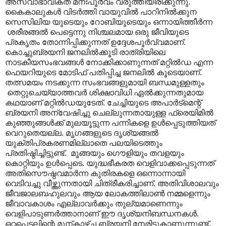
അസ്വാഭാവികത മനഃപൂർവം വരുത്തിയിരിക്കുന്നു.
കൈകാലുകൾ വിടർത്തി വായുവിൽ പാറിനിൽക്കുന
സെസിലിയ യുടെയും റോബിയുടെയും ഒന്നായിത്തീർന്ന
ശരീരങ്ങൽ പെട്ടെന്നു നിശ്ചലമായ ഒരു ജീവിയുടെ
പ്രകൃതം തോന്നിപ്പിക്കുന്നത് ഉദ്ദേശപൂർവ്വമാണ്.
കൊച്ചുബ്രയനി ജനലിൽക്കൂടി രാത്രിയിലെ
നാടകീയസംഭവങ്ങൾ നോക്കിക്കാണുന്നത് മറ്റിൽഡ എന്ന
ഫെയറിയുടെ മോടിഫ് പതിപ്പിച്ച ജനലിൽ കൂടെയാണ്.
തത്സമയം നടക്കുന്ന സംഭവങ്ങളുമായി ബന്ധമുള്ളതും
തെറ്റുചെയ്യാത്തവർ ശിക്ഷാവിധി ഏൽക്കുന്നതുമായ
കഥയാണ് മറ്റിൽഡയുടേത്. ചേച്ചിയുടെ അപാർട്മെന്റ്
ബ്രയനി അന്വേഷിച്ചു ചെല്ലുന്നതായുള്ള ഫ്രെയിമിൽ
കുഞ്ഞുങ്ങൾക്ക് മുലയൂട്ടുന്ന പന്നികളെ ഉൾപ്പെടുത്തിയത്
വെറുതെയല്ല. മൃഗങ്ങളുടെ ദൃശ്യങ്ങൽ
യുക്തിപ്രകരണമില്ലാതെ പലയിടെത്തും
പ്രതിഷ്ഠിച്ചിട്ടുണ്ട്. മൂങ്ങയും ഗൌളിയും തവളയും
കൊറ്റിയും ഉൾപ്പെടെ. യുദ്ധഭീകരത വെളിവാക്കപ്പെടുന്നത്
അതിസൌഷ്ഠവമാർന്ന കുതിരകളെ ഒന്നൊന്നായി
വെടിവച്ചു വീഴ്ത്തുന്നതായി ചിത്രീകരിച്ചാണ്. അതിവിശാലവും
ജീവജാലബഹുലവും ആയ ലോകത്തിലാൺ നമ്മളെന്നും
ജീവാവകാശം എല്ലാവർക്കും തുല്യമാണെന്നും
വെളിപാടുണർത്താനാണ് ഈ ദൃശ്യനിബന്ധനകൾ.
ഒറ്റപ്പെടലിന്റെ മുന്കാഴ്ച ബ്രയനി നേരിട്ടുകാണുന്നുണ്ട്.