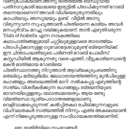
വീണുപോകയാണ്.അന്നു രാത്രിയിൽ ബന്ധുവായ
പതിനാറുകാരി ലോലയെ ഇരുട്ടിൽ പ്രാപിക്കുന്നത് റോബി
തന്നെയാണെന്ന് അവൾ വിധിയെഴുതുന്നതിലും
കാപട്യവും അസൂയയും ഉണ്ട്. വീട്ടിൽ അന്നു
വിരുന്നുവന്ന സുഹൃത്താൺ പ്രതിയെന്ന കാര്യം അവൾ
മനപൂർവ്വം മറച്ചു വയ്ക്കുകയാണ്. താൻ എഴുതിവരുന്ന
Trials of Arabella എന്ന നാടകത്തിലെ
കഥാപാത്രങ്ങളുമായി ചുറ്റിലുമുള്ളവരെ താദാത്മ്യം
പ്രാപിപ്പിക്കാനുള്ള ഗൂഢോദ്ദേശവുമുണ്ട് ബ്രയനിയ്ക്ക്.
ഈ ചിന്താപദ്ധതിയുടെ പരിണതി റോബി പോലീസ്
കസ്റ്റഡിയിൽ ആകുന്നതു വരെ എത്തി. വീട്ടുകാര്യസ്ഥന്റെ
മകൻ മാത്രമായ റോബിയെ
പ്രതിസ്ഥാ‍നത്തു നിറുത്താൻ ആഢ്യകുടുംബത്തിനു
തെല്ലും മടിയുമില്ല. ജലധാരായന്ത്രത്തിനു മുൻപിലുള്ള
രംഗങ്ങളും അബദ്ധത്തിൽ മാറി നൽകപ്പെട്ട എഴുത്തിന്റെ
സത്യം വിശദീകരിക്കുന്ന രംഗങ്ങളും ബ്രയനിയുടെ
ഭാവനയിലുള്ളതും യഥാതഥമായതും ആയ രണ്ടു
വ്യത്യസ്ഥ ദൃശ്യപാഠാന്തരങ്ങളാലാണു
വെളിവാക്കപ്പെടുന്നത്. കൽ‌പ്പിതകഥ രചിയ്ക്കുന്നവളുടെ
വിഹ്വലതകൾ സത്യത്തിൽ നിന്നും എത്ര അകലെയാൺ
എന്ന് നിജപ്പെടുത്താനുള്ള സംവിധായകതന്ത്രമാണിത്.
ഒരു രാതിർയിലെ സംഭവങ്ങൾ