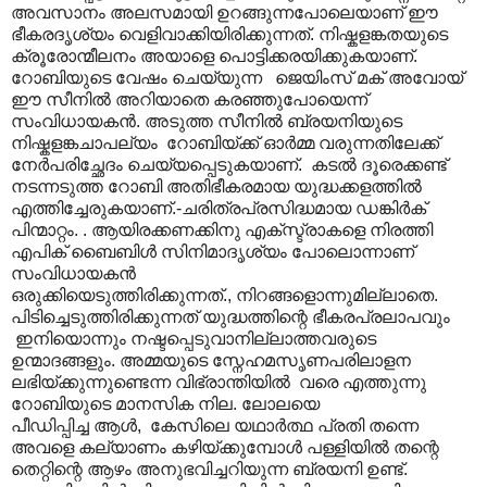
അവസാനം അലസമായി ഉറങ്ങുന്നപോലെയാണ് ഈ
ഭീകരദൃശ്യം വെളിവാക്കിയിരിക്കുന്നത്. നിഷ്കളങ്കതയുടെ
ക്രൂരോന്മീലനം അയാളെ പൊട്ടിക്കരയിക്കുകയാണ്.
റോബിയുടെ വേഷം ചെയ്യുന്ന ജെയിംസ് മക് അവോയ്
ഈ സീനിൽ അറിയാതെ കരഞ്ഞുപോയെന്ന്
സംവിധായകൻ. അടുത്ത സീനിൽ ബ്രയനിയുടെ
നിഷ്കളങ്കചാപല്യം റോബിയ്ക്ക് ഓർമ്മ വരുന്നതിലേക്ക്
നേർപരിച്ഛേദം ചെയ്യപ്പെടുകയാണ്. കടൽ ദൂരെക്കണ്ട്
നടന്നടുത്ത റോബി അതിഭീകരമായ യുദ്ധക്കളത്തിൽ
എത്തിച്ചേരുകയാണ്.-ചരിത്രപ്രസിദ്ധമായ ഡങ്കിർക്
പിന്മാറ്റം. . ആ‍യിരക്കണക്കിനു എക്സ്ട്രാകളെ നിരത്തി
എപിക് ബൈബിൾ സിനിമാദൃശ്യം പോലൊന്നാണ്
സംവിധായകൻ
ഒരുക്കിയെടുത്തിരിക്കുന്നത്., നിറങ്ങളൊന്നുമില്ലാതെ.
പിടിച്ചെടുത്തിരിക്കുന്നത് യുദ്ധത്തിന്റെ ഭീകരപ്രലാപവും
ഇനിയൊന്നും നഷ്ടപ്പെടുവാനില്ലാത്തവരുടെ
ഉന്മാദങ്ങളും. അമ്മയുടെ സ്നേഹമസൃണപരിലാളന
ലഭിയ്ക്കുന്നുണ്ടെന്ന വിഭ്രാന്തിയിൽ വരെ എത്തുന്നു
റോബിയുടെ മാനസിക നില. ലോലയെ
പീഡിപ്പിച്ച ആൾ, കേസിലെ യഥാർത്ഥ പ്രതി തന്നെ
അവളെ കല്യാണം കഴിയ്ക്കുമ്പോൾ പള്ളിയിൽ തന്റെ
തെറ്റിന്റെ ആഴം അനുഭവിച്ചറിയുന്ന ബ്രയനി ഉണ്ട്.