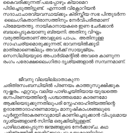
കൈവരിക്കുന്നത് പലപ്പോഴും ക്യാമെറ
പിടിച്ചെടുത്തിട്ടുണ്ട്. എന്നാൽ വിക്റ്റോറിയൻ
സദാചാചാരവ്യവസ്ഥയ്ക്കും ക്രിസ്തീയ സഭ പിന്തുടർന്ന
ലൈംഗികതാനിരാസത്തിനും നേർവിപരീതമാണ്
പ്രമേയതന്തു. നായികാനായകരെ ഇണ ചേർക്കാൻ
ബദ്ധപ്പെടുകയാണു ബ്രയനി. അതിനു വിഘ്നം
വരുത്തിയതാണ് അവളുടെ പാപം. അതിനുള്ള
സാഹചര്യമൊരുക്കുന്നത്, ഭാവനയിൽക്കൂടി
മാത്രമാണെങ്കിലും അവൾക്ക് സായൂജ്യം.
സെസിലിയയുടെ അപാർട്മെന്റിൽ അവരെ കാണുന്ന
രംഗം പരോ‍ക്ഷലൈംഗിതാ ദൃശ്യങ്ങളാൽ സമ്പന്നമാണ്.
ജീവനു വിലയില്ലാതാകുന്ന
ചരിത്രസംബന്ധിയിൽ പ്രണയം കാത്തുസൂക്ഷിക്കുക
ദുഷ്ക്കരം. ഏറ്റവും വലിയ പാഴ്ച്ചെയ്തിയായ യുദ്ധത്തെ
ഭഗ്നപ്രണയത്തിന്റെ പശ്ചാത്തലമോ കാരണമോ
ആക്കിയെടുക്കുന്നതിലുപരി സ്നേഹരാഹിത്യത്തിന്റെ
ഉദാത്തോദാഹരണമായും മാനുഷികാംശങ്ങലുടെ
പൂർണ്ണനിരാകരണവുമായി കാണിച്ചെടുക്കാൻ വിപുലമായ
ദൃശ്യങ്ങളാൺ സിനിമ ഒരുക്കിയിട്ടുള്ളത്.
പാഴിലാക്കപ്പെടുന്ന ജന്മങ്ങളുടെ നേർക്കാഴ്ച. കഥ
ചരിത്രത്തിൽ നേരിട്ട് ഇടപെടുകയുമാണിവിടെ.