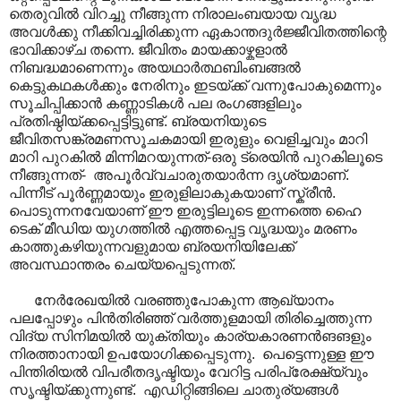
തെരുവിൽ വിറച്ചു നീങ്ങുന്ന നിരാലംബയായ വൃദ്ധ
അവൾക്കു നീക്കിവച്ചിരിക്കുന്ന ഏകാന്തദുർജ്ജീവിതത്തിന്റെ
ഭാവിക്കാഴ്ച തന്നെ. ജീവിതം മായക്കാഴ്കളാൽ
നിബദ്ധമാണെന്നും അയഥാർത്ഥബിംബങ്ങൽ
കെട്ടുകഥകൾക്കും നേരിനും ഇടയ്ക്ക് വന്നുപോകുമെന്നും
സൂചിപ്പിക്കാൻ കണ്ണാടികൾ പല രംഗങ്ങളിലും
പ്രതിഷ്ഠിയ്ക്കപ്പെട്ടിട്ടുണ്ട്. ബ്രയനിയുടെ
ജീവിതസങ്ക്രമണസൂചകമായി ഇരുളും വെളിച്ചവും മാറി
മാറി പുറകിൽ മിന്നിമറയുന്നത്-ഒരു ട്രെയിൻ പുറകിലൂടെ
നീങ്ങുന്നത്- അപൂർവ്വചാരുതയാർന്ന ദൃശ്യമാണ്.
പിന്നീട് പൂർണ്ണമായും ഇരുളിലാകുകയാണ് സ്ക്രീൻ.
പൊടുന്നനവേയാണ് ഈ ഇരുട്ടിലൂടെ ഇന്നത്തെ ഹൈ
ടെക് മീഡിയ യുഗത്തിൽ എത്തപ്പെട്ട വൃദ്ധയും മരണം
കാത്തുകഴിയുന്നവളുമായ ബ്രയനിയിലേക്ക്
അവസ്ഥാന്തരം ചെയ്യപ്പെടുന്നത്.
നേർരേഖയിൽ വരഞ്ഞുപോകുന്ന ആഖ്യാനം
പലപ്പോഴും പിൻതിരിഞ്ഞ് വർത്തുളമായി തിരിച്ചെത്തുന്ന
വിദ്യ സിനിമയിൽ യുക്തിയും കാര്യകാരണൻങങളും
നിരത്താനായി ഉപയോഗിക്കപ്പെടുന്നു. പെട്ടെന്നുള്ള ഈ
പിന്തിരിയൽ വിപരീതദൃഷ്ടിയും വേറിട്ട പരിപ്രേക്ഷ്യ്‌വും
സൃഷ്ടിയ്ക്കുന്നുണ്ട്. എഡിറ്റിങ്ങിലെ ചാതുര്യങ്ങൾ