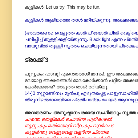
കുട്ടികൾ: Let us try. This may be fun.
കുട്ടികൾ ആദ്യത്തെ താൾ മറിയ്ക്കുന്നു. അക്ഷരങ്ങ
(അവതരണം: വെളുത്ത കാർഡ് ബോർഡിൽ വെട്ടിയെടുത്ത 
ചലിപ്പിച്ച് തുള്ളിക്കളിയ്ക്കുന്നു. Black light 
വായുവിൽ തുള്ളി നൃത്തം ചെയ്യുന്നതായി പ്രേക്ഷക
ട്രാക്ക് 3
പുസ്തകം: ഹാവൂ! എന്തൊരാശ്വാസം!. ഈ അക്ഷരങ്ങ
മലയാള അക്ഷരങ്ങൾ! മാലകോർക്കാൻ പറ്റിയ അക്ഷരപ
കേൾക്കേണ്ടേ? അടുത്ത താൾ മറിയ്ക്കൂ.
14-)0 നൂറ്റാണ്ടിനും മുൻപു എഴുതപ്പെട്ട പാട്ടുസ
തിരുനിഴൽമാലയിലെ പ്രതിപാദ്യം മലയർ ആറന്മുള ക
അവതരണം: അനുഷ്ഠാനപരമായ സംഗീതവും നൃത്തച
ചുരന്ത തെളിമലർ ചൊരിന്ത പുരികുഴൽ
തുളുംകും മതിയൊളി വിളംകും വളർചെട
കുളിർന്തു വെളുവെള വളർന്ത ചിരനിര