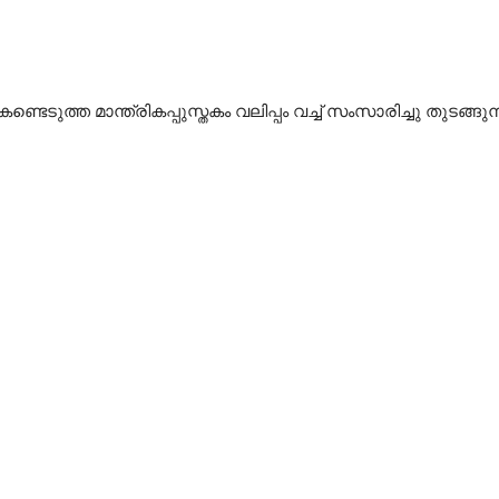
ണ്ടെടുത്ത മാന്ത്രികപ്പുസ്തകം വലിപ്പം വച്ച് സംസാരിച്ചു തുടങ്ങുന്