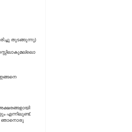
ച്ചു തുടങ്ങുന്നു)
 മനസ്സിലാകുമല്ലൊ
. ഇങ്ങനെ
അക്ഷരങ്ങളായി
എന്നിലുണ്ട്.
ളേ. ഞാനൊരു