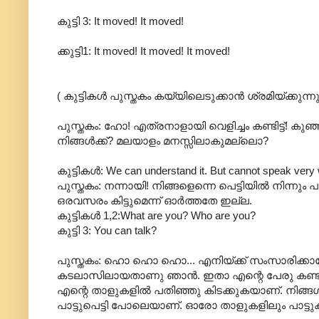
കുട്ടി 3: It moved! It moved!
ക്കുട്ടി1: It moved! It moved! It moved!
( കുട്ടികൾ പുസ്തകം കയ്യിലെടുക്കാൻ ശ്രമിയ്ക്കുന്നു
പുസ്തകം: ഹോ! എത്രനാളായി വെളിച്ചം കണ്ടിട്ട്! കുഞ
നിങ്ങൾക്ക്? മലയാളം മനസ്സിലാകുമല്ലൊ?
കുട്ടികൾ: We can understand it. But cannot speak very 
പുസ്തകം: നന്നായി! നിങ്ങളെന്നെ പെട്ടിയിൽ നിന്നും 
ഒരവസരം കിട്ടുമെന്ന് ഓർത്തതേ ഇല്ല.
കുട്ടികൾ 1,2:What are you? Who are you?
കുട്ടി 3: You can talk?
പുസ്തകം: ഹൊ ഹൊ ഹൊ... എനിയ്ക്ക് സംസാരിക്കാ
കടലാസിലായതാണു ഞാൻ. ഇതാ എന്റെ പേരു കണ്ടില
എന്റെ താളുകളിൽ പതിഞ്ഞു കിടക്കുകയാണ്. നിങ്
പാട്ടുപെട്ടി പോലെയാണ്. ഓരോ താളുകളിലും പാട്ടുകൾ