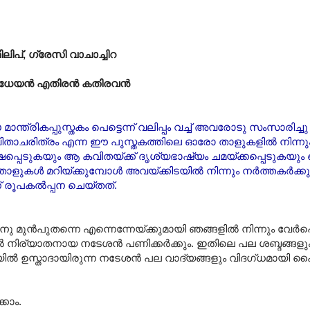
പ്, ഗ്രേസി വാചാച്ചിറ
വിധേയൻ എതിരൻ കതിരവൻ
 മാന്ത്രികപ്പുസ്തകം പെട്ടെന്ന് വലിപ്പം വച്ച് അവരോടു സംസാരിച്ചു
ിതാചരിത്രം എന്ന ഈ പുസ്തകത്തിലെ ഓരോ താളുകളിൽ നിന്ന
ഷപ്പെടുകയും ആ കവിതയ്ക്ക് ദൃശ്യഭാഷ്യം ചമയ്ക്കപ്പെടുകയും 
റെ താളുകൾ മറിയ്ക്കുമ്പോൾ അവയ്ക്കിടയിൽ നിന്നും നർത്തകർക്കു
് രൂപകൽ‌പ്പന ചെയ്തത്.
ിനു മുൻപുതന്നെ എന്നെന്നേയ്ക്കുമായി ഞങ്ങളിൽ നിന്നും വേർപ
നിര്യാതനായ നടേശൻ പണിക്കർക്കും. ഇതിലെ പല ശബ്ദങ്ങള
 ഉസ്താദായിരുന്ന നടേശൻ പല വാദ്യങ്ങളും വിദഗ്ധമായി ക
കാം.