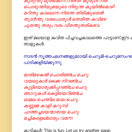
കുരുന്തു മുരികെന്ന നിരന്ത കുരുൾ നിര
പൊരുന്തിയുമയുടെ നിരുന്ത കുയിൽമൊഴി
മറിന്തു കടലെന്ന നിരന്ത തിരിക്കുരെൽ
തുടർന്തു വരപൊരുൾ തെരിന്ത കവിമഴ
ചുരന്തു തരും വരം വിരന്തുതരികവേ
ഇത് മലയാള കവിത പിച്ചവച്ചകാലത്തെ പാട്ടാണ്.ഈ കുഞ
താളുകൾ.
നാടൻ നൃത്തചലനങ്ങളുമാ‍ായി ചെറുമി-ചെറുമസംഘം 
പാടിക്കളിയ്ക്കുന്നു
മാരിമഴകൽ ചൊരിഞ്ചേ ചെറു
വയലുകൾ ഒക്കെ നിറഞ്ചേ
കൂട്ടിയൊരുക്കിപ്പറഞ്ചേ ചെറു
ഞാറുകൾ കെട്ടിയെറിഞ്ചേ
ഓമല ചെന്തില മാല ചെറു
കണ്ണമ്മ കാളി കറുമ്പി
ചാത്തച്ചടയന്മാരായ ചെറു
മച്ചികളെല്ലാരും വന്നേ
കുട്ടികൾ: This is fun. Let us try another page.