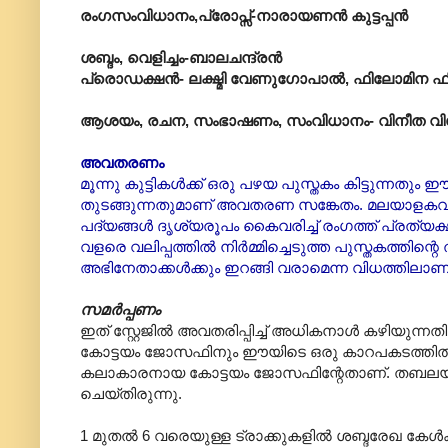
രംഗസംവിധാനം,പ്രോപ്സ്-നാരായണൻ കുട്ടപ്പൻ
ശബ്ദം, വെളിച്ചം-ബാലചന്ദ്രൻ
പ്രൊഡക്ഷൻ- ലക്ഷ്മി വേണുഗോപാൽ, ഫിലോമിന ഫിലി
ആശയം, രചന, സംഭാഷണം, സംവിധാനം- വിനീത 
അവതരണം
മൂന്നു കുട്ടികൾക്ക് ഒരു പഴയ പുസ്തകം കിട്ടുന്നതും ഈ
തുടങ്ങുന്നതുമാണ് അവതരണ സങ്കേതം. മലയാളകവ
പദ്യങ്ങൾ ദൃശ്യരൂപം കൈവരിച്ച് രംഗത്ത് പ്രത്യക്
വളരെ വലിപ്പത്തിൽ നിർമ്മിച്ചെടുത്ത പുസ്തകത്തിന്
അഭിനേതാക്കൾക്കും ഇറങ്ങി വരാമെന്ന വിധത്തിലാണ
സമർപ്പണം
ഇത് സ്റ്റേജിൽ അവതരിപ്പിച്ച് അധികനാൾ കഴിയുന്നത
കോട്ടയം ജോസഫിനും ഈയിടെ ഒരു കാറപകടത്തിൽ 
കലാകാരനായ കോട്ടയം ജോസഫിന്റേതാണ്. തബലയിൽ
ചെയ്തിരുന്നു.
1 മുതൽ 6 വരെയുള്ള ട്രാക്കുകളിൽ ശബ്ദരേഖ കേൾക്