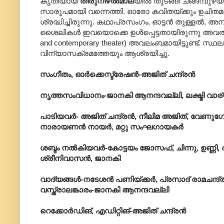
കൃതിയായ
തിരുനിഴൽമാല
യിൽ തുടങ്ങി ചങ്ങമ്പുഴ
സാരൂപമായി വന്നെത്തി. ഓരോ കവിതയ്ക്കും ഉചിത
ശ്രദ്ധിച്ചിരുന്നു. കഥാപ്രസംഗം, ഓട്ടൻ തുള്ളൽ, അന
ശൈലികൾ ഇവയൊക്കെ ഉൾപ്പെട്ടതായിരുന്നു അവത
and contemporary theater) അവലംബമായിട്ടുണ്ട്
വിന്യാസക്രമത്തേയും ആശ്രയിച്ചു.
സംഗീതം, ഓർക്കെസ്ട്രേഷൻ-അജിത് ചന്ദ്രൻ
നൃത്തസംവിധാനം-ജാനകി ആനന്ദവല്ലി, ലക്ഷ്മി വാര
പാടിയവർ- അജിത് ചന്ദ്രൻ, നീലിമ അജിത്, വേണുഗ
നാരായണൻ നായർ, മറ്റു സംഘഗായകർ
ശബ്ദം നൽകിയവർ-കോട്ടയം ജോസഫ്, ചിന്നു, ഉണ്
ശ്രീനിവാസൻ, ജാനകി
വാദ്യങ്ങൾ-നടേശൻ പണിയ്ക്കർ, പ്രസാദ് രാമചന്ദ്ര
വസ്ത്രാലങ്കാരം-ജാനകി ആനന്ദവല്ലി
റെക്കോർഡിങ്, എഡിറ്റിങ്-അജിത് ചന്ദ്രൻ