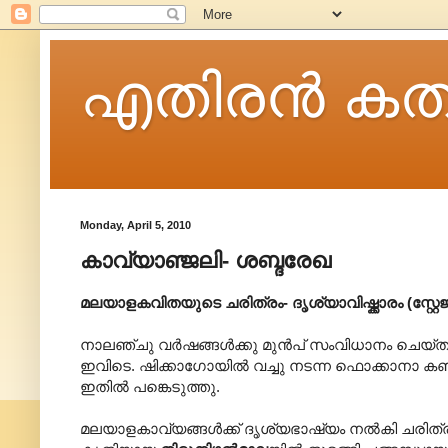
എതിരന്‍ കത
Monday, April 5, 2010
കാവ്യാഞ്ജലി- ശബ്ദരേഖ
മലയാളകവിതയുടെ ചരിത്രം- ദൃശ്യാവിഷ്ക്കാരം (സ്റ്റ
നാലഞ്ചു വർഷങ്ങൾക്കു മുൻപ് സംവിധാനം ചെയ്ത 
ഇവിടെ. ഷിക്കാഗോയിൽ വച്ചു നടന്ന ഫൊക്കാനാ ക
ഇതിൽ പങ്കെടുത്തു.
മലയാളകാവ്യങ്ങൾക്ക് ദൃശ്യഭാഷ്യം നൽകി ചരിത്ര