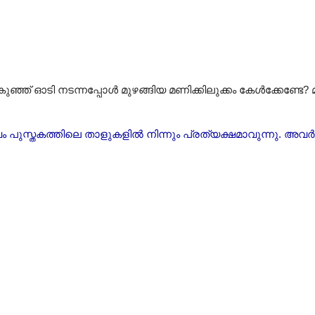
്ഞ് ഓടി നടന്നപ്പോൾ മുഴങ്ങിയ മണിക്കിലുക്കം കേൾക്കേണ്ടേ? മ
പുസ്തകത്തിലെ താളുകളിൽ നിന്നും പ്രത്യക്ഷമാവുന്നു. അവർ