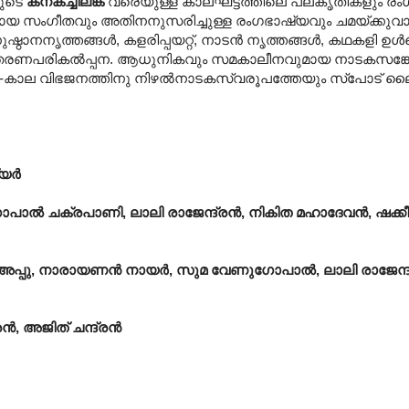
യുടെ
കനകച്ചിലങ്ക
വരെയുള്ള കാലഘട്ടത്തിലെ പലകൃതികളും രംഗ
മായ സംഗീതവും അതിനനുസരിച്ചുള്ള രംഗഭാഷ്യവും ചമയ്ക്കുവ
ുഷ്ഠാനനൃത്തങ്ങൾ, കളരിപ്പയറ്റ്, നാടൻ നൃത്തങ്ങൾ, കഥകളി ഉൾപ്
രണപരികൽ‌പ്പന. ആധുനികവും സമകാലീനവുമായ നാടകസങ്കേതങ
. സ്ഥല-കാല വിഭജനത്തിനു നിഴൽനാടകസ്വരൂപത്തേയും സ്പോട് ലൈ
്യർ
ോപാൽ ചക്രപാണി, ലാലി രാജേന്ദ്രൻ, നികിത മഹാദേവൻ, ഷക്കീ
ണി, അപ്പു, നാരായണൻ നായർ, സുമ വേണുഗോപാൽ, ലാലി രാജേന
ൻ, അജിത് ചന്ദ്രൻ