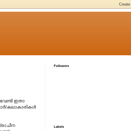
Followers
വേണ്ടി ഇതാ
്മാർ/കലാകാരികൾ
പ്രാചീന
Labels