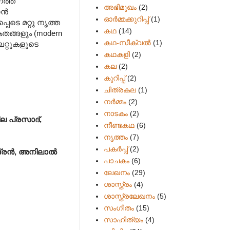
ത്ത്
അഭിമുഖം
(2)
ാൻ
ഓർമ്മക്കുറിപ്പ്
(1)
പെടെ മറ്റു നൃത്ത
കഥ
(14)
്ങളും (modern
കഥ-സീക്വല്‍
(1)
റ്റുകളുടെ
കഥകളി
(2)
കല
(2)
കുറിപ്പ്
(2)
ചിത്രകല
(1)
നർമ്മം
(2)
നാടകം
(2)
ല പ്രസാദ്,
നീണ്ടകഥ
(6)
നൃത്തം
(7)
പകര്‍പ്പ്
(2)
്ദ്രൻ, അനിലാൽ
പാചകം
(6)
ലേഖനം
(29)
ശാസ്ത്രം
(4)
ശാസ്ത്രലേഖനം
(5)
സംഗീതം
(15)
സാഹിത്യം
(4)