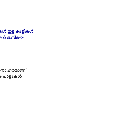
 ഇട്ട കുട്ടികൾ
രങ്ങൾ തനിയെ
 മനോഹരമാണ്
 പാട്ടുകൾ
.