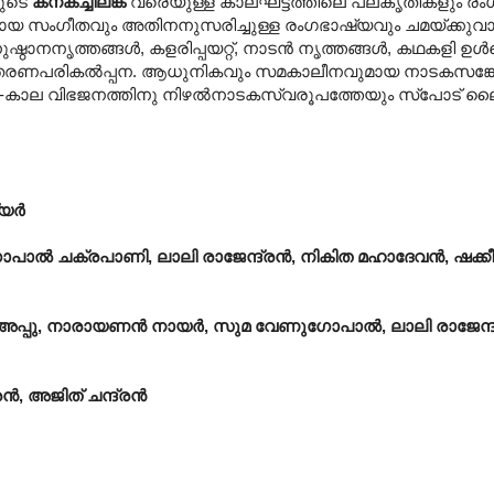
യുടെ
കനകച്ചിലങ്ക
വരെയുള്ള കാലഘട്ടത്തിലെ പലകൃതികളും രംഗ
മായ സംഗീതവും അതിനനുസരിച്ചുള്ള രംഗഭാഷ്യവും ചമയ്ക്കുവ
ുഷ്ഠാനനൃത്തങ്ങൾ, കളരിപ്പയറ്റ്, നാടൻ നൃത്തങ്ങൾ, കഥകളി ഉൾപ്
രണപരികൽ‌പ്പന. ആധുനികവും സമകാലീനവുമായ നാടകസങ്കേതങ
. സ്ഥല-കാല വിഭജനത്തിനു നിഴൽനാടകസ്വരൂപത്തേയും സ്പോട് ലൈ
്യർ
ോപാൽ ചക്രപാണി, ലാലി രാജേന്ദ്രൻ, നികിത മഹാദേവൻ, ഷക്കീ
ണി, അപ്പു, നാരായണൻ നായർ, സുമ വേണുഗോപാൽ, ലാലി രാജേന
ൻ, അജിത് ചന്ദ്രൻ