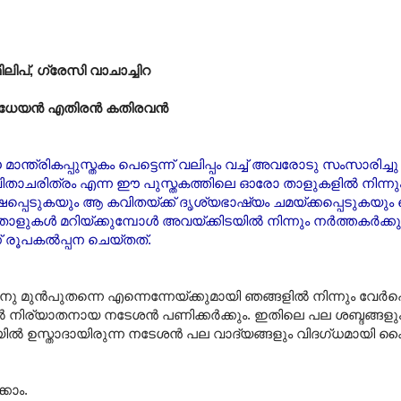
പ്, ഗ്രേസി വാചാച്ചിറ
വിധേയൻ എതിരൻ കതിരവൻ
 മാന്ത്രികപ്പുസ്തകം പെട്ടെന്ന് വലിപ്പം വച്ച് അവരോടു സംസാരിച്ചു
ിതാചരിത്രം എന്ന ഈ പുസ്തകത്തിലെ ഓരോ താളുകളിൽ നിന്ന
ഷപ്പെടുകയും ആ കവിതയ്ക്ക് ദൃശ്യഭാഷ്യം ചമയ്ക്കപ്പെടുകയും 
റെ താളുകൾ മറിയ്ക്കുമ്പോൾ അവയ്ക്കിടയിൽ നിന്നും നർത്തകർക്കു
് രൂപകൽ‌പ്പന ചെയ്തത്.
ിനു മുൻപുതന്നെ എന്നെന്നേയ്ക്കുമായി ഞങ്ങളിൽ നിന്നും വേർപ
നിര്യാതനായ നടേശൻ പണിക്കർക്കും. ഇതിലെ പല ശബ്ദങ്ങള
 ഉസ്താദായിരുന്ന നടേശൻ പല വാദ്യങ്ങളും വിദഗ്ധമായി ക
കാം.