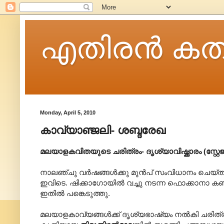
എതിരന്‍ കത
Monday, April 5, 2010
കാവ്യാഞ്ജലി- ശബ്ദരേഖ
മലയാളകവിതയുടെ ചരിത്രം- ദൃശ്യാവിഷ്ക്കാരം (സ്റ്റ
നാലഞ്ചു വർഷങ്ങൾക്കു മുൻപ് സംവിധാനം ചെയ്ത 
ഇവിടെ. ഷിക്കാഗോയിൽ വച്ചു നടന്ന ഫൊക്കാനാ ക
ഇതിൽ പങ്കെടുത്തു.
മലയാളകാവ്യങ്ങൾക്ക് ദൃശ്യഭാഷ്യം നൽകി ചരിത്ര