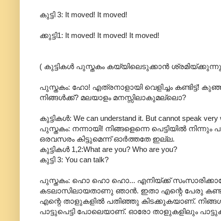
കുട്ടി 3: It moved! It moved!
ക്കുട്ടി1: It moved! It moved! It moved!
( കുട്ടികൾ പുസ്തകം കയ്യിലെടുക്കാൻ ശ്രമിയ്ക്കുന്നു
പുസ്തകം: ഹോ! എത്രനാളായി വെളിച്ചം കണ്ടിട്ട്! കുഞ
നിങ്ങൾക്ക്? മലയാളം മനസ്സിലാകുമല്ലൊ?
കുട്ടികൾ: We can understand it. But cannot speak very 
പുസ്തകം: നന്നായി! നിങ്ങളെന്നെ പെട്ടിയിൽ നിന്നും 
ഒരവസരം കിട്ടുമെന്ന് ഓർത്തതേ ഇല്ല.
കുട്ടികൾ 1,2:What are you? Who are you?
കുട്ടി 3: You can talk?
പുസ്തകം: ഹൊ ഹൊ ഹൊ... എനിയ്ക്ക് സംസാരിക്കാ
കടലാസിലായതാണു ഞാൻ. ഇതാ എന്റെ പേരു കണ്ടില
എന്റെ താളുകളിൽ പതിഞ്ഞു കിടക്കുകയാണ്. നിങ്
പാട്ടുപെട്ടി പോലെയാണ്. ഓരോ താളുകളിലും പാട്ടുകൾ