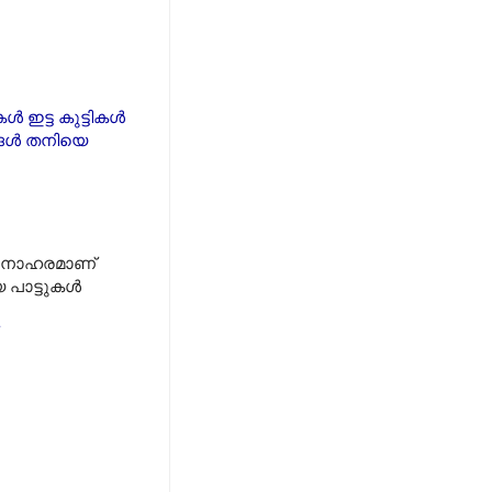
 ഇട്ട കുട്ടികൾ
രങ്ങൾ തനിയെ
 മനോഹരമാണ്
 പാട്ടുകൾ
.