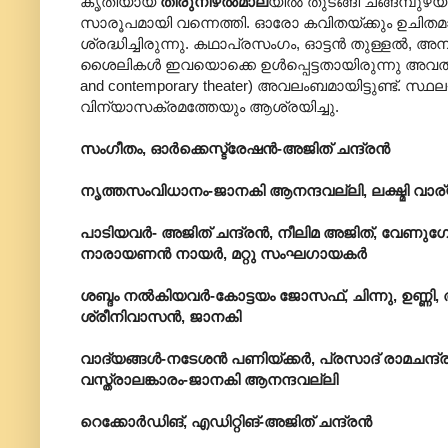
കൃതിയായ
തിരുനിഴൽമാല
യിൽ തുടങ്ങി ചങ്ങമ്പുഴ
സാരൂപമായി വന്നെത്തി. ഓരോ കവിതയ്ക്കും ഉചിത
ശ്രദ്ധിച്ചിരുന്നു. കഥാപ്രസംഗം, ഓട്ടൻ തുള്ളൽ, അന
ശൈലികൾ ഇവയൊക്കെ ഉൾപ്പെട്ടതായിരുന്നു അവത
and contemporary theater) അവലംബമായിട്ടുണ്ട്
വിന്യാസക്രമത്തേയും ആശ്രയിച്ചു.
സംഗീതം, ഓർക്കെസ്ട്രേഷൻ-അജിത് ചന്ദ്രൻ
നൃത്തസംവിധാനം-ജാനകി ആനന്ദവല്ലി, ലക്ഷ്മി വാര
പാടിയവർ- അജിത് ചന്ദ്രൻ, നീലിമ അജിത്, വേണുഗ
നാരായണൻ നായർ, മറ്റു സംഘഗായകർ
ശബ്ദം നൽകിയവർ-കോട്ടയം ജോസഫ്, ചിന്നു, ഉണ്
ശ്രീനിവാസൻ, ജാനകി
വാദ്യങ്ങൾ-നടേശൻ പണിയ്ക്കർ, പ്രസാദ് രാമചന്ദ്ര
വസ്ത്രാലങ്കാരം-ജാനകി ആനന്ദവല്ലി
റെക്കോർഡിങ്, എഡിറ്റിങ്-അജിത് ചന്ദ്രൻ