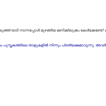
്ഞ് ഓടി നടന്നപ്പോൾ മുഴങ്ങിയ മണിക്കിലുക്കം കേൾക്കേണ്ടേ? മ
പുസ്തകത്തിലെ താളുകളിൽ നിന്നും പ്രത്യക്ഷമാവുന്നു. അവർ