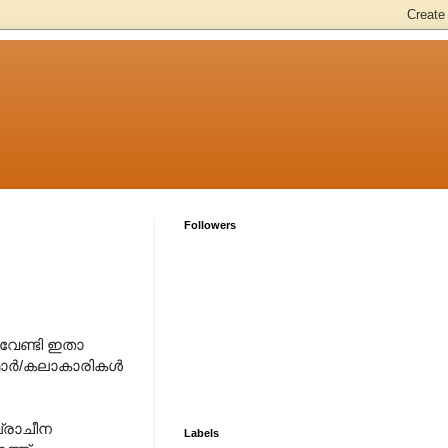
Followers
വേണ്ടി ഇതാ
്മാർ/കലാകാരികൾ
പ്രാചീന
Labels