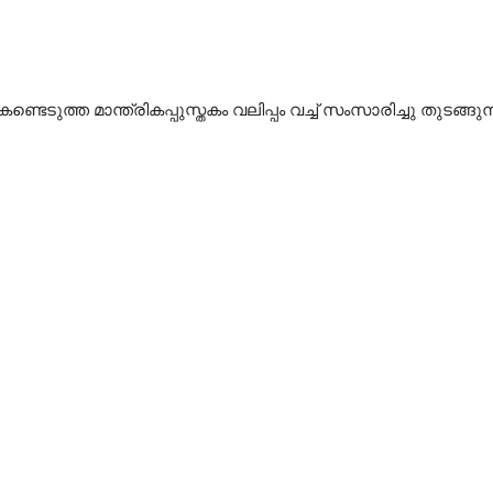
ണ്ടെടുത്ത മാന്ത്രികപ്പുസ്തകം വലിപ്പം വച്ച് സംസാരിച്ചു തുടങ്ങുന്