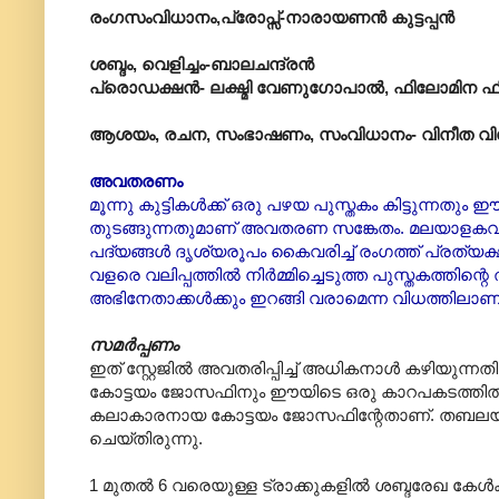
രംഗസംവിധാനം,പ്രോപ്സ്-നാരായണൻ കുട്ടപ്പൻ
ശബ്ദം, വെളിച്ചം-ബാലചന്ദ്രൻ
പ്രൊഡക്ഷൻ- ലക്ഷ്മി വേണുഗോപാൽ, ഫിലോമിന ഫിലി
ആശയം, രചന, സംഭാഷണം, സംവിധാനം- വിനീത 
അവതരണം
മൂന്നു കുട്ടികൾക്ക് ഒരു പഴയ പുസ്തകം കിട്ടുന്നതും ഈ
തുടങ്ങുന്നതുമാണ് അവതരണ സങ്കേതം. മലയാളകവ
പദ്യങ്ങൾ ദൃശ്യരൂപം കൈവരിച്ച് രംഗത്ത് പ്രത്യക്
വളരെ വലിപ്പത്തിൽ നിർമ്മിച്ചെടുത്ത പുസ്തകത്തിന്
അഭിനേതാക്കൾക്കും ഇറങ്ങി വരാമെന്ന വിധത്തിലാണ
സമർപ്പണം
ഇത് സ്റ്റേജിൽ അവതരിപ്പിച്ച് അധികനാൾ കഴിയുന്നത
കോട്ടയം ജോസഫിനും ഈയിടെ ഒരു കാറപകടത്തിൽ 
കലാകാരനായ കോട്ടയം ജോസഫിന്റേതാണ്. തബലയിൽ
ചെയ്തിരുന്നു.
1 മുതൽ 6 വരെയുള്ള ട്രാക്കുകളിൽ ശബ്ദരേഖ കേൾക്