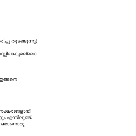
ച്ചു തുടങ്ങുന്നു)
 മനസ്സിലാകുമല്ലൊ
. ഇങ്ങനെ
അക്ഷരങ്ങളായി
എന്നിലുണ്ട്.
ളേ. ഞാനൊരു