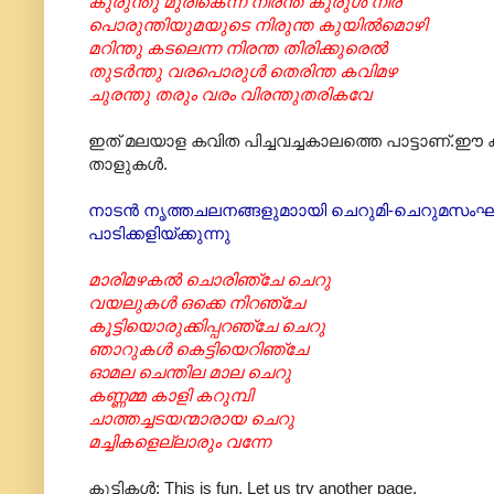
കുരുന്തു മുരികെന്ന നിരന്ത കുരുൾ നിര
പൊരുന്തിയുമയുടെ നിരുന്ത കുയിൽമൊഴി
മറിന്തു കടലെന്ന നിരന്ത തിരിക്കുരെൽ
തുടർന്തു വരപൊരുൾ തെരിന്ത കവിമഴ
ചുരന്തു തരും വരം വിരന്തുതരികവേ
ഇത് മലയാള കവിത പിച്ചവച്ചകാലത്തെ പാട്ടാണ്.ഈ കുഞ
താളുകൾ.
നാടൻ നൃത്തചലനങ്ങളുമാ‍ായി ചെറുമി-ചെറുമസംഘം 
പാടിക്കളിയ്ക്കുന്നു
മാരിമഴകൽ ചൊരിഞ്ചേ ചെറു
വയലുകൾ ഒക്കെ നിറഞ്ചേ
കൂട്ടിയൊരുക്കിപ്പറഞ്ചേ ചെറു
ഞാറുകൾ കെട്ടിയെറിഞ്ചേ
ഓമല ചെന്തില മാല ചെറു
കണ്ണമ്മ കാളി കറുമ്പി
ചാത്തച്ചടയന്മാരായ ചെറു
മച്ചികളെല്ലാരും വന്നേ
കുട്ടികൾ: This is fun. Let us try another page.