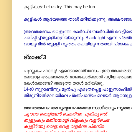
കുട്ടികൾ: Let us try. This may be fun.
കുട്ടികൾ ആദ്യത്തെ താൾ മറിയ്ക്കുന്നു. അക്ഷരങ്ങ
(അവതരണം: വെളുത്ത കാർഡ് ബോർഡിൽ വെട്ടിയെടുത്ത 
ചലിപ്പിച്ച് തുള്ളിക്കളിയ്ക്കുന്നു. Black light 
വായുവിൽ തുള്ളി നൃത്തം ചെയ്യുന്നതായി പ്രേക്ഷക
ട്രാക്ക് 3
പുസ്തകം: ഹാവൂ! എന്തൊരാശ്വാസം!. ഈ അക്ഷരങ്ങ
മലയാള അക്ഷരങ്ങൾ! മാലകോർക്കാൻ പറ്റിയ അക്ഷരപ
കേൾക്കേണ്ടേ? അടുത്ത താൾ മറിയ്ക്കൂ.
14-)0 നൂറ്റാണ്ടിനും മുൻപു എഴുതപ്പെട്ട പാട്ടുസ
തിരുനിഴൽമാലയിലെ പ്രതിപാദ്യം മലയർ ആറന്മുള ക
അവതരണം: അനുഷ്ഠാനപരമായ സംഗീതവും നൃത്തച
ചുരന്ത തെളിമലർ ചൊരിന്ത പുരികുഴൽ
തുളുംകും മതിയൊളി വിളംകും വളർചെട
കുളിർന്തു വെളുവെള വളർന്ത ചിരനിര