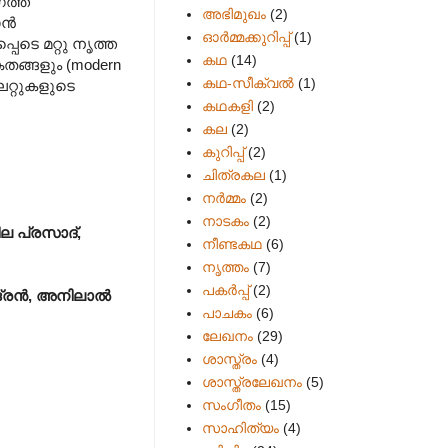
ത്ത്
അഭിമുഖം
(2)
ാൻ
ഓർമ്മക്കുറിപ്പ്
(1)
പെടെ മറ്റു നൃത്ത
കഥ
(14)
്ങളും (modern
കഥ-സീക്വല്‍
(1)
റ്റുകളുടെ
കഥകളി
(2)
കല
(2)
കുറിപ്പ്
(2)
ചിത്രകല
(1)
നർമ്മം
(2)
നാടകം
(2)
ല പ്രസാദ്,
നീണ്ടകഥ
(6)
നൃത്തം
(7)
പകര്‍പ്പ്
(2)
്ദ്രൻ, അനിലാൽ
പാചകം
(6)
ലേഖനം
(29)
ശാസ്ത്രം
(4)
ശാസ്ത്രലേഖനം
(5)
സംഗീതം
(15)
സാഹിത്യം
(4)