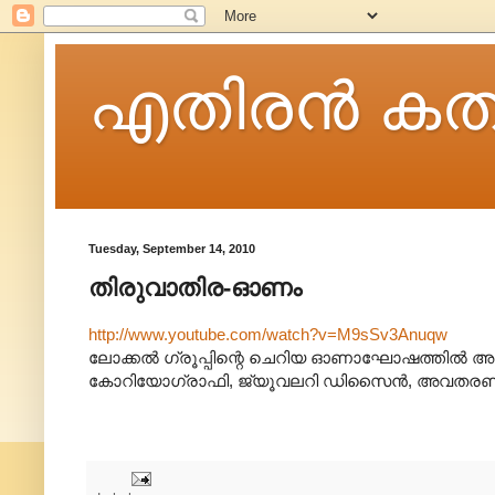
എതിരന്‍ കത
Tuesday, September 14, 2010
തിരുവാതിര-ഓണം
http://www.youtube.com/watch?v=M9sSv3Anuqw
ലോക്കൽ ഗ്രൂപ്പിന്റെ ചെറിയ ഓണാഘോഷത്തിൽ അവതര
കോറിയോഗ്രാഫി, ജ്യൂവലറി ഡിസൈൻ, അവതരണ