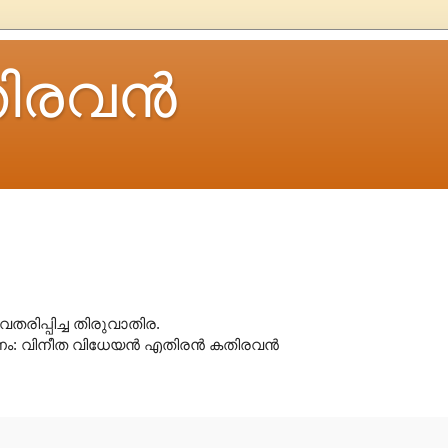
ിരവന്‍
ിപ്പിച്ച തിരുവാതിര.
ം: വിനീത വിധേയൻ എതിരൻ കതിരവൻ