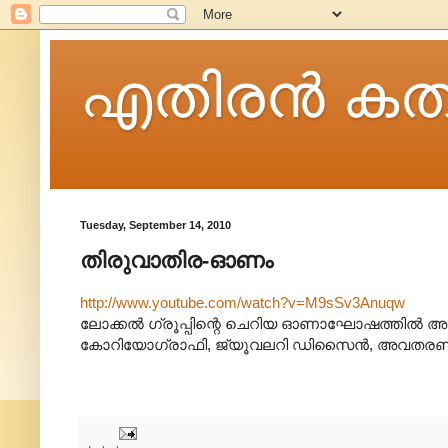
എതിരന്‍ കത
Tuesday, September 14, 2010
തിരുവാതിര-ഓണം
http://www.youtube.com/watch?v=M9sSv3Anuqw
ലോക്കൽ ഗ്രൂപ്പിന്റെ ചെറിയ ഓണാഘോഷത്തിൽ അവതര
കോറിയോഗ്രാഫി, ജ്യൂവലറി ഡിസൈൻ, അവതരണ