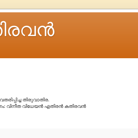
ിരവന്‍
ിപ്പിച്ച തിരുവാതിര.
ം: വിനീത വിധേയൻ എതിരൻ കതിരവൻ