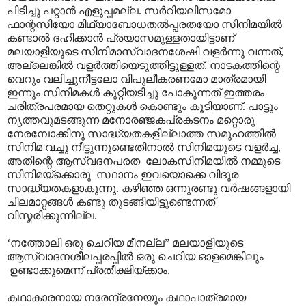
പിടിച്ചു പറ്റാൻ എളുപ്പമല്ല. സർറിയലിസമോ
ഫാന്റസിയോ മിഥ്യാബോധതൽ‌പ്പരതയോ സിനിമയിൽ
കണ്ടാൽ ദഹിക്കാൻ പ്രയാസമുള്ളതായിട്ടാണ്
മലയാളിയുടെ സിനിമാസ്വാദനശേഷി വളർന്നു വന്നത്,
അല്ലെങ്കിൽ വളർത്തിയെടുത്തിട്ടുള്ളത്. നാടകത്തിന്റെ
വെറും വലിച്ചുനീട്ടലോ വിപുലീകരണമോ മാത്രമായി
ഇന്നും സിനിമകൾ കുറ്റിയടിച്ചു പോകുന്നത് ഇത്തരം
ചരിത്രപരമായ തെറ്റുകൾ കൊണ്ടും കൂടിയാണ്. പാട്ടും
നൃത്തവുമടങ്ങുന്ന മനോരഞ്ജകപ്രകടനം മറ്റൊരു
നേരമ്പോക്കിനു സാദ്ധ്യതകളില്ലാത്ത സമൂഹത്തിൽ
സിനിമ വച്ചു നീട്ടുന്നുണ്ടെതിനാൽ സിനിമയുടെ വളർച്ച,
അതിന്റെ ആസ്വദനപരത ലോകസിനിമയിൽ നമ്മുടെ
സിനിമയ്ക്കൊരു സ്ഥാനം ഇവയൊക്കെ വിദൂര
സാദ്ധ്യതകളാകുന്നു. കഴിഞ്ഞ ഒന്നുരണ്ടു വർഷങ്ങളായി
ചിലമാറ്റങ്ങൾ കണ്ടു തുടങ്ങിയിട്ടുണ്ടെന്നത്
വിസ്മരിക്കുന്നില്ല.
‘നത്തോലി ഒരു ചെറിയ മീനല്ല” മലയാളിയുടെ
ആസ്വാദനശീലപ്പരപ്പിൽ ഒരു ചെറിയ ഓളമെങ്കിലും
ഉണ്ടാക്കുമെന്ന് പ്രതീക്ഷിയ്ക്കാം.
കഥാകാരനായ നരേന്ദ്രനേയും കഥാപാത്രമായ