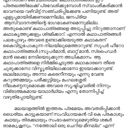
പ്രതലത്തിലേക്ക് പ്രവേശിക്കുമ്പോൾ സ്വാംശീകരിക്കാൻ
ഭാവനയെ വഴിവിട്ട് സഞ്ചരിപ്പിക്കേണ്ട പണിയുണ്ട്. അത്
എളുപ്പമായിരിക്കണമെന്നില്ല, ജനപ്രിയ
ആസ്വാദനത്തിന്റെ ഭാഗമാകണമെന്നുമില്ല.
അതുകൊണ്ട് കഥാപാത്രങ്ങളെ അടുപ്പിച്ചു നിറുത്താനാണ്
കഥാകൃത്തുക്കളും ശ്രമിക്കാറ്‌. എന്നാൽ
കഥാപാത്രങ്ങൾ
പലപ്പോഴും അവരെ ഉണ്ടാക്കിയെടുത്ത കഥാകരന്
കൈവിട്ടുപോകുന്ന നിലയിലുമെത്താറുണ്ട്. സൂപർ ഹീറോ
കഥാപാത്രങ്ങൾ (സൂപർമാൻ, ബാറ്റ് മാൻ, സ്പൈഡർ
മാൻ ഒക്കെ) നേടിയെടുക്കുന്ന അധികമാനം ആ
കഥാപാത്രങ്ങളെ നിർമ്മിച്ചെടുത്ത കഥാകാരനെ തീരെ
ചുരുക്കാനോ വിസ്മൃതിയിലാക്കാനോ ഇടയാക്കാറുണ്ട്.
ഒഥല്ലോയും അന്നാ കരെനീനയും എന്നു വേണ്ട
കറുത്തമ്മയും പരീക്കുട്ടിയും മംഗലശ്ശേരി
നീലകണ്ഠനുമൊക്കെ അവരെ സൃഷ്ടിച്ചവരിൽ നിന്നും
വിഭ്രാത്മകമായ യാഥാർഥ്യം എന്നു തോന്നിപ്പിച്ച്
വഴുതിപ്പോയിട്ടുണ്ട്.
മലയാളത്തിൽ ഇത്തരം പ്രമേയം അവതരിപ്പിക്കാൻ
ധൈര്യം കാട്ടുകയാണ് സംവിധായകൻ വി കെ പ്രകാശും
കഥയും തിരക്കഥയും സംഭാഷണവുമെഴുതിയ ശങ്കർ
രാമകൃഷ്ണനും. “നത്തോലി ഒരു ചെറിയ മീനല്ല” എന്ന്