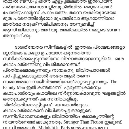
തമ്മിൽ ബന്ധിപ്പിക്കാൻ എളുപ്പമല്ലാത്ത ഇൻഡ്യൻ
പരിവേശലക്ഷണശാസ്ത്രയുക്തിയിൽ. മെറ്റാഫിക്ഷൻ
പോയിട്ട് ഫാന്റസി കഥാപാത്രം തന്നെ യക്ഷിയുടേയോ
ഭൂത-പ്രേതത്തിന്റേയോ രൂപത്തിലോ ആശയത്തിലോ
മാത്രമേ നമുക്ക് സമീപിക്കാനും അനുഭവിച്ച്
ആസ്വദിക്കാനും അറിയൂ, അല്ലെങ്കിൽ നമ്മുടെ ഭാവന
അനുവദിക്കൂ.
ഭാരതീയേതര സിനിമകളിൽ ഇത്തരം പ്രമേയങ്ങളോ
ദൃശ്യഭാഷകളോ ഉപയോഗിക്കുന്നതിനോ
സ്വീകരിക്കപ്പെടുന്നതിനോ വിഘാതങ്ങളൊന്നുമില്ല ഒരേ
കഥാപാത്രത്തിനു വിപരീതമാനങ്ങൾ
പ്രത്യക്ഷമാകുന്നതും നായകനു ജീവിതപാഠങ്ങൾ
പഠിപ്പിച്ചുകൊടുക്കാൻ അതേ ആൾ തന്നെ
സമാന്തരഭാവനാജീവിതത്തിലേക്ക് മാറ്റപ്പെടുന്നതും The
Family Man ഇൽ കണ്ടതാണ്. എഴുത്തുകാരനും
കഥാപാത്രവും കഥയിലെ നിർണ്ണായകമാവുന്ന ഘട്ടങ്ങളിൽ
ഒത്തുചേരുന്നത് പല സിനിമകളിലും
ചിത്രീകരിക്കപ്പെട്ടിട്ടുണ്ട്. കഥാകാരിയുടെ
കഥാപാത്രമാകാൻ വിധിക്കപ്പെട്ട ഒരാളുടെ
സന്നിഗ്ധാവസ്ഥകളും ജീവിതാന്ത്യം കഥാകൃത്തിന്റെ
നിയന്ത്രണത്തിലാകുന്നതും Stranger Than Fiction ഇലുണ്ട്.
വുഡി അലന്റെ Midnight in
Paris
ഇൽ കഥാകാരനു