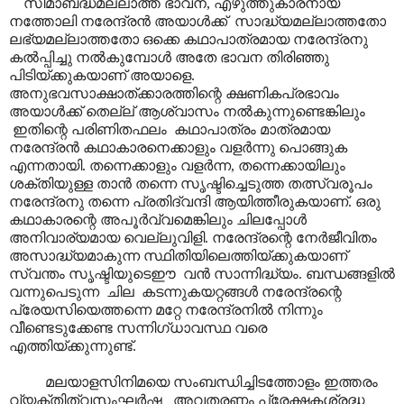
സീമാബദ്ധമല്ലാത്ത ഭാവന, എഴുത്തുകാരനായ
നത്തോലി നരേന്ദ്രൻ അയാൾക്ക് സാദ്ധ്യമല്ലാത്തതോ
ലഭ്യമല്ലാത്തതോ ഒക്കെ കഥാപാത്രമായ നരേന്ദ്രനു
കൽ‌പ്പിച്ചു നൽകുമ്പോൾ അതേ ഭാവന തിരിഞ്ഞു
പിടിയ്ക്കുകയാണ് അയാളെ.
അനുഭവസാക്ഷാത്ക്കാരത്തിന്റെ ക്ഷണികപ്രഭാവം
അയാൾക്ക് തെല്ല് ആശ്വാസം നൽകുന്നുണ്ടെങ്കിലും
ഇതിന്റെ പരിണിതഫലം കഥാപാത്രം മാത്രമായ
നരേന്ദ്രൻ കഥാകാരനെക്കാളും വളർന്നു പൊങ്ങുക
എന്നതായി. തന്നെക്കാളും വളർന്ന, തന്നെക്കായിലും
ശക്തിയുള്ള താൻ തന്നെ സൃഷ്ടിച്ചെടുത്ത തത്സ്വരൂപം
നരേന്ദ്രനു തന്നെ പ്രതിദ്വന്ദി ആയിത്തീരുകയാണ്. ഒരു
കഥാകാരന്റെ അപൂർവ്വമെങ്കിലും ചിലപ്പോൾ
അനിവാര്യമായ വെല്ലുവിളി. നരേന്ദ്രന്റെ നേർജീവിതം
അസാദ്ധ്യമാകുന്ന സ്ഥിതിയിലെത്തിയ്ക്കുകയാണ്
സ്വന്തം സൃഷ്ടിയുടെഈ വൻ സാന്നിദ്ധ്യം. ബന്ധങ്ങളിൽ
വന്നുപെടുന്ന ചില കടന്നുകയറ്റങ്ങൾ നരേന്ദ്രന്റെ
പ്രേയസിയെത്തന്നെ മറ്റേ നരേന്ദ്രനിൽ നിന്നും
വീണ്ടെടുക്കേണ്ട സന്നിഗ്ധാവസ്ഥ വരെ
എത്തിയ്ക്കുന്നുണ്ട്.
മലയാളസിനിമയെ സംബന്ധിച്ചിടത്തോളം ഇത്തരം
വ്യക്തിത്വസംഘർഷ അവതരണം പ്രേക്ഷകശ്രദ്ധ