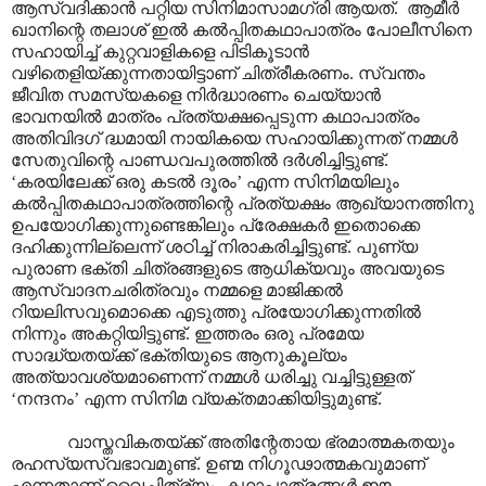
ആസ്വദിക്കാൻ പറ്റിയ സിനിമാസാമഗ്രി ആയത്. ആമീർ
ഖാനിന്റെ തലാശ് ഇൽ കൽ‌പ്പിതകഥാപാത്രം പോലീസിനെ
സഹായിച്ച് കുറ്റവാളികളെ പിടികൂടാൻ
വഴിതെളിയ്ക്കുന്നതായിട്ടാണ് ചിത്രീകരണം. സ്വന്തം
ജീവിത സമസ്യകളെ നിർദ്ധാരണം ചെയ്യാൻ
ഭാവനയിൽ മാത്രം പ്രത്യക്ഷപ്പെടുന്ന കഥാപാത്രം
അതിവിദഗ് ദ്ധമായി നായികയെ സഹായിക്കുന്നത് നമ്മൾ
സേതുവിന്റെ പാണ്ഡവപുരത്തിൽ ദർശിച്ചിട്ടുണ്ട്.
‘കരയിലേക്ക് ഒരു കടൽ ദൂരം’ എന്ന സിനിമയിലും
കൽ‌പ്പിതകഥാപാത്രത്തിന്റെ പ്രത്യക്ഷം ആഖ്യാനത്തിനു
ഉപയോഗിക്കുന്നുണ്ടെങ്കിലും പ്രേക്ഷകർ ഇതൊക്കെ
ദഹിക്കുന്നില്ലെന്ന് ശഠിച്ച് നിരാകരിച്ചിട്ടുണ്ട്. പുണ്യ
പുരാണ ഭക്തി ചിത്രങ്ങളുടെ ആധിക്യവും അവയുടെ
ആസ്വാദനചരിത്രവും നമ്മളെ മാജിക്കൽ
റിയലിസവുമൊക്കെ എടുത്തു പ്രയോഗിക്കുന്നതിൽ
നിന്നും അകറ്റിയിട്ടുണ്ട്. ഇത്തരം ഒരു പ്രമേയ
സാദ്ധ്യതയ്ക്ക് ഭക്തിയുടെ ആനുകൂല്യം
അത്യാവശ്യമാണെന്ന് നമ്മൾ ധരിച്ചു വച്ചിട്ടുള്ളത്
‘നന്ദനം’ എന്ന സിനിമ വ്യക്തമാക്കിയിട്ടുമുണ്ട്.
വാസ്തവികതയ്ക്ക് അതിന്റേതായ ഭ്രമാത്മകതയും
രഹസ്യസ്വഭാവമുണ്ട്. ഉണ്മ നിഗൂഢാത്മകവുമാണ്
എന്നതാണ് വൈചിത്ര്യം. കഥാപാത്രങ്ങൾ ഈ