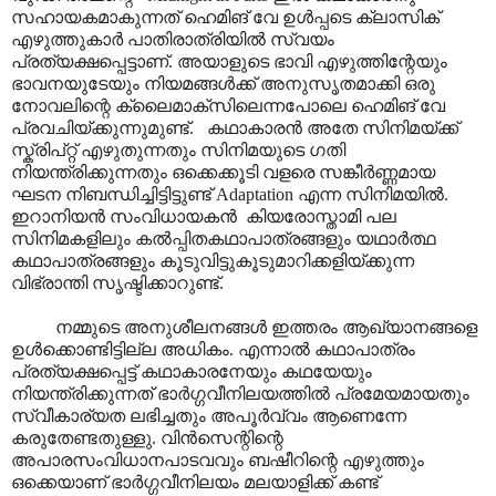
സഹായകമാകുന്നത് ഹെമിങ് വേ ഉൾപ്പടെ ക്ലാസിക്
എഴുത്തുകാർ പാതിരാത്രിയിൽ സ്വയം
പ്രത്യക്ഷപ്പെട്ടാണ്. അയാളുടെ ഭാവി എഴുത്തിന്റേയും
ഭാവനയുടേയും നിയമങ്ങൾക്ക് അനുസൃതമാക്കി ഒരു
നോവലിന്റെ ക്ലൈമാക്സിലെന്നപോലെ ഹെമിങ് വേ
പ്രവചിയ്ക്കുന്നുമുണ്ട്. കഥാകാരൻ അതേ സിനിമയ്ക്ക്
സ്ക്രിപ്റ്റ് എഴുതുന്നതും സിനിമയുടെ ഗതി
നിയന്ത്രിക്കുന്നതും ഒക്കെക്കൂടി വളരെ സങ്കീർണ്ണമായ
ഘടന നിബന്ധിച്ചിട്ടിട്ടുണ്ട് Adaptation എന്ന സിനിമയിൽ.
ഇറാനിയൻ സംവിധായകൻ കിയരോസ്താമി പല
സിനിമകളിലും കൽ‌പ്പിതകഥാപാത്രങ്ങളും യഥാർത്ഥ
കഥാപാത്രങ്ങളും കൂടുവിട്ടുകൂടുമാറിക്കളിയ്ക്കുന്ന
വിഭ്രാന്തി സൃഷ്ടിക്കാറുണ്ട്.
നമ്മുടെ അനുശീലനങ്ങൾ ഇത്തരം ആഖ്യാനങ്ങളെ
ഉൾക്കൊണ്ടിട്ടില്ല അധികം. എന്നാൽ കഥാപാത്രം
പ്രത്യക്ഷപ്പെട്ട് കഥാകാരനേയും കഥയേയും
നിയന്ത്രിക്കുന്നത് ഭാർഗ്ഗവീനിലയത്തിൽ പ്രമേയമായതും
സ്വീകാര്യത ലഭിച്ചതും അപൂർവ്വം ആണെന്നേ
കരുതേണ്ടതുള്ളു. വിൻസെന്റിന്റെ
അപാരസംവിധാനപാടവവും ബഷീറിന്റെ എഴുത്തും
ഒക്കെയാ‍ണ് ഭാർഗ്ഗവീനിലയം മലയാളിക്ക് കണ്ട്