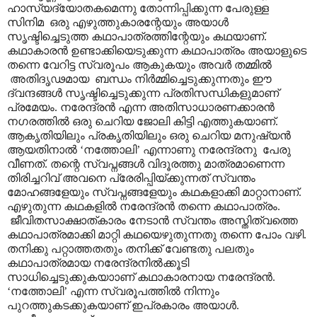
ഹാസ്യദ്യോതകമെന്നു തോന്നിപ്പിക്കുന്ന പേരുള്ള
സിനിമ ഒരു എഴുത്തുകാരന്റേയും അയാൾ
സൃഷ്ടിച്ചെടുത്ത കഥാപാത്രത്തിന്റേയും കഥയാണ്.
കഥാകാരൻ ഉണ്ടാക്കിയെടുക്കുന്ന കഥാപാത്രം അയാളുടെ
തന്നെ വേറിട്ട സ്വരൂപം ആകുകയും അവർ തമ്മിൽ
അതിദൃഢമായ ബന്ധം നിർമ്മിച്ചെടുക്കുന്നതും ഈ
ദ്വന്ദങ്ങൾ സൃഷ്ടിച്ചെടുക്കുന്ന പ്രതിസന്ധികളുമാണ്
പ്രമേയം. നരേന്ദ്രൻ എന്ന അതിസാധാരണക്കാരൻ
നഗരത്തിൽ ഒരു ചെറിയ ജോലി കിട്ടി എത്തുകയാണ്.
ആകൃതിയിലും പ്രകൃതിയിലും ഒരു ചെറിയ മനുഷ്യൻ
ആയതിനാൽ ‘നത്തോലി’ എന്നാണു നരേന്ദ്രനു പേരു
വീണത്. തന്റെ സ്വപ്നങ്ങൾ വിദൂരത്തു മാത്രമാണെന്ന
തിരിച്ചറിവ് അവനെ പ്രേരിപ്പിയ്ക്കുന്നത് സ്വന്തം
മോഹങ്ങളേയും സ്വപ്നങ്ങളേയും കഥകളാക്കി മാറ്റാനാണ്.
എഴുതുന്ന കഥകളിൽ നരേന്ദ്രൻ തന്നെ കഥാപാത്രം.
ജീവിതസാക്ഷാത്കാരം നേടാൻ സ്വന്തം അസ്തിത്വത്തെ
കഥാപാത്രമാക്കി മാറ്റി കഥയെഴുതുന്നതു തന്നെ പോം വഴി.
തനിക്കു പറ്റാത്തതതും തനിക്ക് വേണ്ടതു പലതും
കഥാപാത്രമായ നരേന്ദ്രനിൽക്കൂടി
സാധിച്ചെടുക്കുകയാ‍ാണ് കഥാകാരനായ നരേന്ദ്രൻ.
‘നത്തോലി’ എന്ന സ്വരൂപത്തിൽ നിന്നും
പുറത്തുകടക്കുകയാണ് ഇപ്രകാരം അയാൾ.