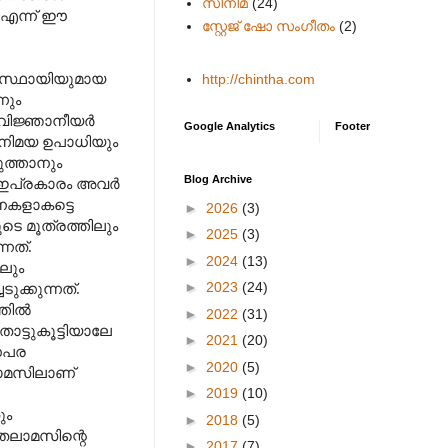
സിനിമ
(24)
 എന്ന് ഈ
സ്റ്റേജ് ഷോ സംഗീതം
(2)
ാലസ്ഥായിയുമായ
http://chintha.com
നും
തുവിജ്ഞാനീയർ
Google Analytics
Footer
വിനിമയ ഉപാധിയും
ുത്താനും
Blog Archive
െ ഇപ്രകാരം അവർ
നകളാകട്ടെ
►
2026
(3)
െ മൂത്രത്തിലും
►
2025
(3)
നത്.
►
2024
(13)
ിലും
►
2023
(24)
ക്കുന്നത്.
്തിൽ
►
2022
(31)
ൊട്ടുകൂട്ടിയാലേ
►
2021
(20)
ണപര
►
2020
(5)
ലാമസിലാണ്
►
2019
(10)
തും
►
2018
(5)
ലാമസിന്റെ
►
2017
(7)