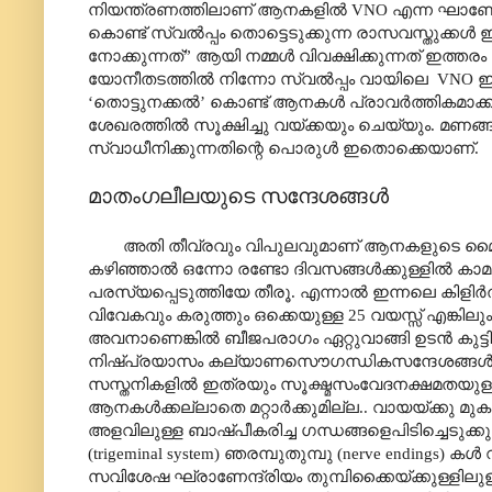
നിയന്ത്രണത്തിലാണ് ആനകളിൽ VNO എന്ന ഘാണേന്ദ്ര
കൊണ്ട് സ്വൽ‌പ്പം തൊട്ടെടുക്കുന്ന രാസവസ്തുക്
നോക്കുന്നത്” ആയി നമ്മൾ വിവക്ഷിക്കുന്നത് ഇത്ത
യോനീതടത്തിൽ നിന്നോ സ്വൽ‌പ്പം വായിലെ VNO ഇൽ 
‘തൊട്ടുനക്കൽ’ കൊണ്ട് ആനകൾ പ്രാവർത്തികമാക്കു
ശേഖരത്തിൽ സൂക്ഷിച്ചു വയ്ക്കയും ചെയ്യും. 
സ്വാധീനിക്കുന്നതിന്റെ പൊരുൾ ഇതൊക്കെയാണ്.
മാതംഗലീലയുടെ സന്ദേശങ്ങൾ
അതി തീവ്രവും വിപുലവുമാണ് ആനകളുടെ മൈഥുനത
കഴിഞ്ഞാൽ ഒന്നോ രണ്ടോ ദിവസങ്ങൾക്കുള്ളിൽ കാമ
പരസ്യപ്പെടുത്തിയേ തീരൂ. എന്നാൽ ഇന്നലെ കിളിർത്ത
വിവേകവും കരുത്തും ഒക്കെയുള്ള 25 വയസ്സ് എങ്കില
അവനാണെങ്കിൽ ബീജപരാഗം ഏറ്റുവാങ്ങി ഉടൻ കുട്ട
നിഷ്പ്രയാസം കല്യാണസൌഗന്ധികസന്ദേശങ്ങൾ 
സസ്തനികളിൽ ഇത്രയും സൂക്ഷ്മസംവേദനക്ഷമതയുള്
ആനകൾക്കല്ലാതെ മറ്റാർക്കുമില്ല.. വായയ്ക്കു മുകള
അളവിലുള്ള ബാഷ്പീകരിച്ച ഗന്ധങ്ങളെപിടിച്ചെടുക
(trigeminal system) ഞരമ്പുതുമ്പു (nerve endings) ക
സവിശേഷ ഘ്രാണേന്ദ്രിയം തുമ്പിക്കൈയ്ക്കുള്ളിലുള്ള