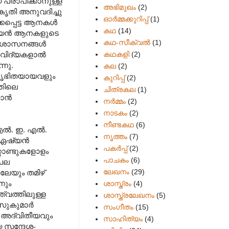
 പ്രാപിക്കാനുള്ള
അഭിമുഖം
(2)
കൃതി അനുവദിച്ചു
ഓർമ്മക്കുറിപ്പ്
(1)
ക്കപ്പെട്ട ആനകൾ
കഥ
(14)
ഏഷ്യൻ ആനകളുടെ
കഥ-സീക്വല്‍
(1)
ണാമശാസനങ്ങൾ
കഥകളി
(2)
സവിദ്യകളാൽ
്നു.
കല
(2)
വിജൃഭിതയായവളും
കുറിപ്പ്
(2)
തിലെ
ചിത്രകല
(1)
്കാൻ
നർമ്മം
(2)
നാടകം
(2)
നീണ്ടകഥ
(6)
 എൽ. ഇ. എൽ.
നൃത്തം
(7)
ം ഏഷ്യൻ
പകര്‍പ്പ്
(2)
റ്റാണ്ടുകളോളം
പാചകം
(6)
 പല
ലേഖനം
(29)
ലേയും തമിഴ്
നും
ശാസ്ത്രം
(4)
ത്വത്തിലുള്ള
ശാസ്ത്രലേഖനം
(5)
 സുകുമാർ
സംഗീതം
(15)
ിയ അദ്വിതീയവും
സാഹിത്യം
(4)
 സന്ദേശ-