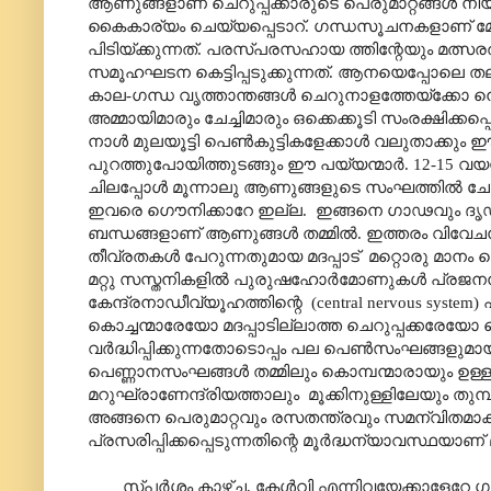
ആണുങ്ങളാണ് ചെറുപ്പക്കാരുടെ പെരുമാറ്റങ്ങൾ നിയന
കൈകാര്യം ചെയ്യപ്പെടാറ്‌. ഗന്ധസൂചനകളാണ് മേഞ്ഞ
പിടിയ്ക്കുന്നത്. പരസ്പരസഹായ ത്തിന്റേയും മത്
സമൂഹഘടന കെട്ടിപ്പടുക്കുന്നത്. ആനയെപ്പോലെ തലച
കാല-ഗന്ധ വൃത്താന്തങ്ങൾ ചെറുനാളത്തേയ്ക്കോ നെടു
അമ്മായിമാരും ചേച്ചിമാരും ഒക്കെക്കൂടി സംരക്
നാൾ മുലയൂട്ടി പെൺകുട്ടികളേക്കാൾ വലുതാക്കും ഈ
പുറത്തുപോയിത്തുടങ്ങും ഈ പയ്യന്മാർ. 12-15 വയസ്സാകു
ചിലപ്പോൾ മൂന്നാലു ആണുങ്ങളുടെ സംഘത്തിൽ ചേർന്
ഇവരെ ഗൌനിക്കാറേ ഇല്ല. ഇങ്ങനെ ഗാഢവും ദൃ
ബന്ധങ്ങളാണ് ആണുങ്ങൾ തമ്മിൽ. ഇത്തരം വിവ
തീവ്രതകൾ പേറുന്നതുമായ മദപ്പാട് മറ്റൊരു മാന
മറ്റു സസ്തനികളിൽ പുരുഷഹോർമോണുകൾ പ്രജനനാ
കേന്ദ്രനാഡീവ്യൂഹത്തിന്റെ (central nervous system) പങ്
കൊച്ചന്മാരേയോ മദപ്പാടില്ലാത്ത ചെറുപ്പക്കരേയോ ഗൌ
വർദ്ധിപ്പിക്കുന്നതോടൊപ്പം പല പെൺസംഘങ്ങളുമായി 
പെണ്ണാനസംഘങ്ങൾ തമ്മിലും കൊമ്പന്മാരായും ഉള
മറുഘ്രാണേന്ദ്രിയത്താലും മൂക്കിനുള്ളിലേയും തുമ്പി
അങ്ങനെ പെരുമാറ്റവും രസതന്ത്രവും സമന്വിതമാക്
പ്രസരിപ്പിക്കപ്പെടുന്നതിന്റെ മൂർദ്ധന്യാവസ്ഥയാണ് മദ
സ്പർശം കാഴ്ച, കേൾവി എന്നിവയേക്കാളേറേ 