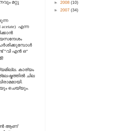
വും മറ്റു
►
2008
(10)
►
2007
(34)
ുന്ന
cetate) എന്ന
ക്കാൻ
ണയസന്ദേശം
്പർശിക്കുമ്പോൾ
ട് “വി എൻ ഒ“
്ള
മില്ല. കാര്യം
ലേഷ്മത്തിൽ ചില
വിരാമമായി.
ും ചെയ്യും.
മോൺ ആണ്