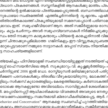
് മദം പൊട്ടൽ എന്ന് തെളിയിക്കപ്പെട്ടിട്ടില്ലെങ്കിലും ഇണയെ
റെ പ്രധാന പ്രകരണങ്ങൾ. സസ്തനികളിൽ ആനകൾക്കു മാത്രം പ്ര
േദനത്തിന്റെ ഉൽക്കടമായ പ്രത്യക്ഷപ്പെടുത്തൽ. ബന്ധനത്തിലാ
യോ സംഭ്രമത്തിൽ എത്തിച്ചേർന്നതിന്റെ ദൃഷ്ടാന്തം. 
ട്. ചരിത്രാതീതകാലത്ത് പ്രകൃതിയുമായി സമരസപ്പെടാൻ പരി
വുമാവാം ഇത്. സമൂഹജീവിയാണ് ആന. അതി സങ്കീർണ്ണമായ രാ
ം കൂട്ടം ചേർന്നും അവർ സമൂഹവ്യവസ്ഥകൾ നിർമ്മിച്ചെടുക്കുന
ധം തേടി നടക്കുന്ന കാമുകന്മാരും പ്രിയന്റെ കാമച്ചൂരിനാൽ 
ിന്താക്കുഴപ്പമില്ലാത്ത ഗജിനികളും ഈ വിസ്തൃതകുടുംബത്
ാറ്റപ്പെട്ടവരാണ് നമ്മുടെ നാട്ടാനകൾ. മദപ്പാട് സ്വയം നിയന്തിക
െട്ട സാഹചര്യങ്ങളിലാണ്.
യേകിച്ചും ഫിസിയോളജി സംബന്ധിയായിട്ടുള്ളത് നടത്തിയത്
്യൂട്ട് ഓഫ് സയൻസിലെ ആ‍ർ. സുകുമാറും വി. കൃഷ്ണമൂർത്തിയു
േർന്നിട്ടുണ്ട്. 2006 ഇൽ ഡോ. രാസ്മ്യുസൻ മരിയ്ക്കുമ്പോൾ പതി
ീക്ഷണ പരമ്പരകൾക്കും തിരശീല വീഴുകയായിരുന്നു. ലോകത്ത്
ളിലും സർക്കസ് കൂടാരങ്ങളിലും കേരളത്തിലേയും കർണാടകത്തി
എവിടൊക്കെ ആനകളുണ്ടോ അവിടെല്ലാം സാമ്പിളുകൾ ശേഖരിക്കാ
് അവർ. മദപ്പാടിനെപ്പറ്റി ആധികാരികമായ വിവരങ്ങൾ അവരുടെ നേതൃ
പല ഗവേഷണഫലങ്ങളും സമഗ്രമായി ക്രോഡീകരിയ്ക്കപ്പെട്ട, ആർ.
y, Behavior and Concervation” ആനകളെ സംബന്ധിച്ച് പുറത്തിറങ്ങ
േഷവും അസാധാരണവുമായ പെരുമാറ്റരീതികളും സങ്കീർണ്ണമായ