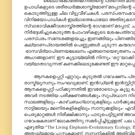
ലൈംഗികോത്തേജനത്തിന്റെ പരിണിതി മാത്രമാണ
ഉപാധികളുടെ ശരീരധർമ്മശാസ്ത്രമാണ് മദപ്പാടിന്
കൊടുത്തിട്ടുള്ള ചില വിട്ടുവീഴ്ചകൾ. പരസ്പരസംവ
വിനിമയോപാധികൾ ഇല്ലാതെപോയോ അതിരുകടന്നുപോ
സ്വാഭാവികജീവശാസ്ത്രത്തിന്റെ ഭാഗമാണ് മദപ്പാ
നിർദ്ദേശിച്ചുകൊടുത്ത പോംവഴികളുടെ ശേഷപത്ര
പരസ്പരം സന്ദേശങ്ങളയച്ചും ഇണങ്ങിയും പിണങ്ങിയു
കല്യാണപ്രാ‍യത്തിൽ പെണ്ണുങ്ങൾ ചൂടുന്ന കന്മദഗന്
രാസവിദ്യാപ്രണയലേഖനം എങ്ങനെയെഴുതണം എന്ന് ച
അംഗങ്ങളാണ്. ഈ കൂട്ടായ്മയിൽ നിന്നും ‘ഒറ്റ’യാക്കി മ
വയ്യാതാവുന്നത് കണക്കിലെടുക്കേണ്ടത് ഈ മാറ്റപ്പ
ആനകളെപ്പറ്റി ഏറ്റവും കൂടുതൽ ഗവേഷണം പ്രത്
രാസ്മ്യൂസനും സംഘവുമാണ്. ഇൻഡ്യൻ ഇൻസ്റ്റിറ്റ
ആനകളെപ്പറ്റി പഠിക്കുന്നതിൽ ഇവരോടൊപ്പം കൂട്ടു ച
അവർ നടത്തിയ പരീക്ഷണങ്ങൾക്കും സുപ്രധാന നിര
സ്ഥലങ്ങളിലും –കാഴ്ചബംഗ്ലാവുകളിലും പാർക്കുക
നാട്ടിലേയും മലനിരകളികളിലും സാനുക്കളിലും- 
പെരുമാറ്റങ്ങൾ നിരീക്ഷിക്കാനും പാടുപെട്ടിട്ടുണ്ട
ഗവേഷകരാണ് ലോകത്തിനു സമർപ്പിച്ചിട്ടുള്ളത്. 
എഴുതിയ “The Living Elephants-Evolutionary Ecolog
അതുല്യമായ പുസ്തകമാണ്. സസ്തനികളിൽ അതിവിശ