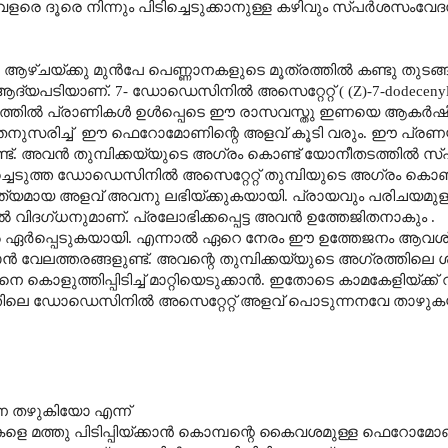
വളരെ ദൂരെ നിന്നും പിടിച്ചെടുക്കാനുള്ള കഴിവും സ്പർശസംവേദന
ചയ്ക്കു മുൻപേ പെണ്ണാനകളുടെ മൂത്രത്തിൽ കണ്ടു തുടങ്ങ
ടിയാണ്. 7- ഡോഡെസിനിൽ അസെറ്റേറ്റ് ( (Z)-7-dodecenyl a
തുകുലത്തിൽ പ്രാണികൾ ഉൾപ്പെടെ ഈ രാസവസ്തു ഇണയെ ആകർഷി
നതനുസരിച്ച് ഈ ഫെറോമോണിന്റെ അളവ് കൂടി വരും. ഈ പ്ര
ഉണ്ട്. അവൻ തുമ്പിക്കയ്യുടെ അഗ്രം കൊണ്ട് യോനീതടത്തിൽ സ
ടച്ചെടുത്ത ഡോഡെസിനിൽ അസെറ്റേറ്റ് തുമ്പിയുടെ അഗ്രം കൊണ്
 കൃത്യമായ അളവ് അവനു ലഭിയ്ക്കുകയായി. പ്രായവും പരിചയമുള
ദഗ്ധനുമാണ്. പ്രലോഭിക്കപ്പെട്ട അവൻ ഉത്തേജിതനാകും .
ഏർപ്പെടുകയായി. എന്നാൽ ഏറെ നേരം ഈ ഉത്തേജനം ആവശ്യ
ലത്തരങ്ങളുണ്ട്. അവന്റെ തുമ്പിക്കയ്യുടെ അഗ്രത്തിലെ ശ്
ൊളുത്തിപ്പിടിച്ച് മാറ്റിയെടുക്കാൻ. ഇതോടെ കാമകേളിയ്ക്ക് 
്തിലെ ഡോഡെസിനിൽ അസെറ്റേറ്റ് അളവ് പൊടുന്നനവേ താഴുകയ
 തഴുകിയോ എന്ന്
ളെ മത്തു പിടിപ്പിയ്ക്കാൻ കൊമ്പന്റെ കൈവശമുള്ള ഫെറോ