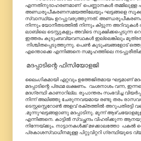
എന്നതിനുദാഹരണമാണ് പെണ്ണാനകൾ തമ്മിലുള്ള പ
അണ്ഡരൂപീകരണസമയത്തിലേയും ഘട്ടങ്ങളെ സൂക്ഷ്മമ
സ്വാസ്ഥ്യം ഉറപ്പുവരുത്തുന്നത്. അണ്ഡരൂപീകരണം
നിന്നും യോനീതടത്തിൽ നിന്നും കിട്ടുന്ന അറിവ
ലാബിലെ ടെസ്റ്റുകളും അവിടെ സൂക്ഷിക്കപ്പെടുന്ന
ഇത്തരം കുടുംബവ്യവസ്ഥകൾ ഇല്ലെങ്കിലും മൂത്ര
നിശ്ചിതപ്പെടുത്തുന്നു. പെൺ കുടുംബങ്ങളോട് ഒത
എന്തൊക്കെ എന്നിങ്ങനെ സമൂഹത്തിലെ നടപ്പുരീ
മദപ്പാടിന്റെ ഫിസിയോളജി
ലൈംഗികമായി ഏറ്റവും ഉത്തേജിതമായ ഘട്ടമാണ് മദപ്പാട
മദപ്പാടിന്റെ പ്രഥമ ലക്ഷണം. വംശനാശം വന്ന, ഇ
മദഗ്രന്ഥി കാണാറില്ല. രൂപാന്തരം സംഭവിച്ച വിയർപ്പ
നിന്ന് അലിഞ്ഞു ചേരുന്നവയമായ രണ്ടു തരം രാസ
ടെസ്റ്റസ്റ്റെറോൺ അളവ് രക്തത്തിൽ അറുപതിരട്ടി വര
.മൂന്നുഘട്ടങ്ങളാണു മദപ്പാടിനു. മൂന്ന് ആഴ്ചയോള
എന്നിങ്ങനെ. കാട്ടിൽ സ്വച്ഛന്ദം വിഹരിക്കുന്ന ആ
നിന്നേയ്ക്കും. നാട്ടാനകൾക്ക് മഴക്കാലത്തോ പകൽ വ
പ്രകാശസ്വാധീനമുള്ള പിറ്റുവിറ്ററി ഗ്രന്ഥിയുടെ 