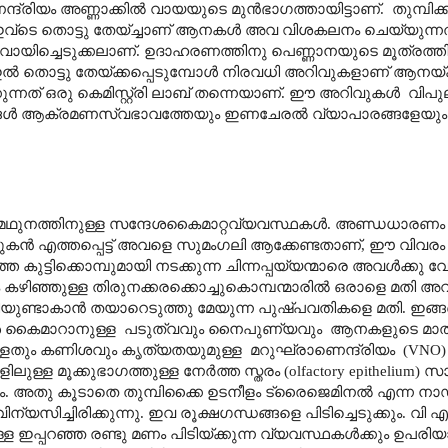
ിയം അണ്ണാക്കിൽ വായയുടെ മുൻഭാഗത്തായിട്ടാണ്. തുമ്പിക്ക
കൾ ഇവ്ടെ തൊട്ടു തേയ്ച്ചാണ് ആനകൾ അവ വിശകലനം ചെയ്യുന്നത
രം വായിച്ചെടുക്കലാണ്. ഉദാഹരണത്തിനു പെണ്ണാനയുടെ മൂത്രത്ത
തൊട്ടു തേയ്ക്കപ്പെടുമ്പോൾ നിരവധി അറിവുകളാണ് ആനയ്ക്ക് ക
ന്നത് ഒരു കെമിസ്റ്റ്രി ലാബ് തന്നെയാണ്. ഈ അറിവുകൾ വിപ
മണങ്ങൾ ആക്രമണസ്വഭാവത്തേയും ഇണചേരൽ വ്യാപാരങ്ങളേയും
്തിനുള്ള സന്ദേശകൈമാറ്റവ്യവസ്ഥകൾ. അണ്ഡധാരണം (ovu
ുകൻ എത്തപ്പെട്ട് അവളെ സുമംഗലി ആക്കേണ്ടതാണ്, ഈ വിവരം
 കുട്ടിക്കൊമ്പുമായി നടക്കുന്ന ചിന്നപ്പയ്യന്മാരെ അവൾക്കു വേ
ും കഴിഞ്ഞുള്ള തിരുനക്കരക്കൊച്ചുകൊമ്പന്മാരിൽ ഒരാളെ മതി അവ
ിയുണ്ടാകാൻ തയാറെടുത്തു മേയുന്ന പുഷ്പവതികളെ മതി. ഇങ്
കൈമാറാനുള്ള പടുത്വവും നൈപുണ്യവും ആനകളുടെ മാത്ര
ളതും കണിശവും കൃത്യതയുമുള്ള മറുഘ്രാണെന്ദ്രിയം (VNO)
ിലുള്ള മൂക്കുഭാഗത്തുള്ള നേർത്ത സ്തരം (olfactory epitheliu
്കും. അതു കൂടാതെ തുമ്പിക്കൈ ഉടനീളം ട്രൈജെമിനൽ എന്ന നാ
ൾ വിന്യസിച്ചിരിക്കുന്നു. ഇവ രൂക്ഷഗന്ധങ്ങളെ പിടിച്ചെടുക്കും. വ
 ഇപ്പറഞ്ഞ രണ്ടു മണം പിടിയ്ക്കുന്ന വ്യവസ്ഥകൾക്കും ഉപരിയാണ്