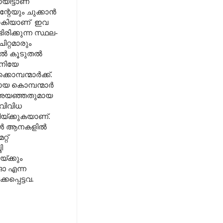
യിട്ടാണ്
്റേയും ചുക്കാൻ
 പാകിയാണ് ഇവ
ിക്കുന്ന സ്ഥല-
റ്റമാരും
കിൽ കൂടുതൽ
തനിയേ
കൊമ്പന്മാർക്ക്.
ായ കൊമ്പന്മാർ
ം അയഞ്ഞതുമായ
വിവിധ
യ്ക്കുകയാണ്.
്പോൾ ആനകളിൽ
്റ്
ി
യ്ക്കും
ഓ എന്ന
പ്പെട്ടവ.