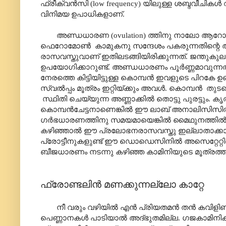
ഫ്രീക്വൻസി (low frequency) യിലുള്ള ശബ്ദവീചികൾ 
വിനിമയ ഉപാധികളാണ്.
അണ്ഡധാരണ (ovulation) ത്തിനു നാലോ ആറോ ആഴ്
ഫെറോമോൺ കാമുകനു സന്ദേശം പകരുന്നതിന്റെ ആദ്യപ
രാസവസ്തുവാണ് ഇതിലടങ്ങിയിരിക്കുന്നത്. ജന്
ഉപയോഗിക്കാറുണ്ട്. അണ്ഡധാരണം പൂർണ്ണമാവുന്
നേരത്തെ കിട്ടിയിട്ടുള്ള കൊമ്പൻ ഇവളുടെ പിറകേ 
സ്വൽ‌പ്പം മൂത്രം ഇറ്റിയ്ക്കും അവൾ. കൊമ്പൻ തു
സ്ഥിതി ചെയ്യുന്ന അണ്ണാക്കിൽ തൊട്ടു പുരട്ടും.
കൊമ്പൻചേട്ടനാണെങ്കിൽ ഈ ലാബ് അനാലിസിസിൽ വി
ഗർഭധാരണത്തിനു സമയമായെങ്കിൽ മൈഥുനത്തിൽ 
കഴിഞ്ഞാൽ ഈ പ്രലോഭനരാസവസ്തു ഇല്ലാതാക്കാൻ വേ
പ്രോട്ടീനുകളുണ്ട് ഈ ഡൊഡെസിനിൽ അസെറ്റേറ്റിനെ ക
ബീജധാരണം നടന്നു കഴിഞ്ഞ കാമിനിയുടെ മൂത്രത
ഫ്രോണ്ടലിൻ മണക്കുന്നല്ലോ കാറ്റേ
നീ വരും വഴിയിൽ എൻ പ്രിയതമൻ തൻ കവിളിണ
പെണ്ണാനകൾ പാടിയാൽ അദ്ഭുതമില്ല. ഗജകാമിനിക