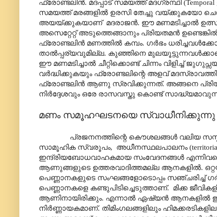
ഫ്രോണ്ടലിൻ. മദപ്പാട് സമയത്ത് മദഗ്രന്ഥി (Tempora
സമയത്ത് മരങ്ങളിൽ ഉരസി തേച്ചു വയ്ക്കുകയോ ചെവി
അയയ്ക്കുകയാണ് മദരാജൻ. ഈ മണമടിച്ചാൽ ഉത്സുക
അസെറ്റേറ്റ് അടുത്തെങ്ങാനും പ്രിയതമൻ ഉണ്ടെങ്
ഫ്രോണ്ടലിൻ മണത്തിൽ കമ്പം. ഗർഭം ധരിച്ചവൾക
താൽ‌പ്പര്യവുമില്ല. കുഞ്ഞിനെ മുലയൂട്ടുന്നവൾക്
ഈ മണമടിച്ചാൽ ചീറ്റിക്കൊണ്ട് ചിന്നം വിളിച്ച് ജുഗു
വർദ്ധിക്കുകയും ഫ്രോണ്ടലിന്റെ അളവ് മദസ്രാവത്
ഫ്രോണ്ടലിൻ ആണു സ്രവിക്കുന്നത്. അങ്ങനെ പ്രിയ
നിർദ്ദേശവും ഒരേ രാസവസ്തു കൊണ്ട് സാദ്ധ്യമാവുന്
മണം സമൂഹഘടനയെ സ്വാധീനിക്കുന്നു
പ്രജനനത്തിന്റെ കൌശലങ്ങൾ വലിയ സസ്തനികൾ
സാമൂഹിക സ്വരൂപം, അധീനസ്ഥലപാലനം (territorial
ഇന്ദ്രിയബോധവാഹകമായ സംവേദനങ്ങൾ എന്നിവയൊക
ആണുങ്ങളുടെ ഉത്തരവാദിത്തമല്ല ആനകളിൽ. ഒറ്റയ്ക്
പെണ്ണാനകളുടെ സംഘങ്ങളോടൊപ്പം സഞ്ചരിച്ച്
പെണ്ണാനകളെ കണ്ടുപിടിച്ചെടുത്താണ്. മിക്ക ജീവികളി
ആണിനായിരിക്കും. എന്നാൽ ഏഷ്യൻ ആനകളിൽ ഈ മ
നിർണ്ണായകമാണ്. തിമിംഗലങ്ങളിലും ഹിമക്കരടിക