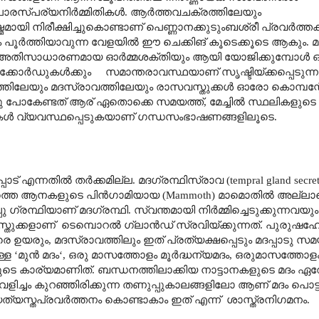
ാരസ്പര്യനിർമ്മിതികൾ. ആർത്തവചക്രത്തിലേയും
ായി നിരീക്ഷിച്ചുകൊണ്ടാണ് പെണ്ണാനക്കുടുംബശ്രീ പ്രവർത്
 പൂർത്തിയാവുന്ന വേളയിൽ ഈ ചെക്കിങ് കൂടെക്കൂടെ ആകും. മ
ുകൾ അതിസാധാരണമായ ഓർമ്മശക്തിയും ആയി യോജിക്കുമ്പോൾ ഒരു
 റെക്കോർഡുകൾക്കും സമാന്തരാവസ്ഥയാണ് സൃഷ്ടിയ്ക്കപ്പെടുന്
ത്തിലേയും മദസ്രാവത്തിലേയും രാസവസ്തുക്കൾ ഓരോ കൊമ്പന്
്തു പോകേണ്ടത് ആര് ഏതൊക്കെ സമയത്ത്, മേച്ചിൽ സ്ഥലികളുടെ
തികൾ വ്യവസ്ഥപ്പെടുകയാണ് ഗന്ധസംഭാഷണങ്ങളിലൂടെ.
് എന്നതിൽ തർക്കമില്ല. മദഗ്രന്ഥിസ്രാവ (tempral gland secret
ന്നത്തെ ആനകളുടെ പിൻഗാമിയായ (Mammoth) മാമൊതിൽ അല്ലാതെ
ു ഗ്രന്ഥിയാണ് മദഗ്രന്ഥി. സ്വന്തമായി നിർമ്മിച്ചെടുക്കുന്നവയ
വസ്തുക്കളാണ് ടെമ്പൊറൽ ഗ്ലാൻഡ് സ്രവിയ്ക്കുന്നത്. പു
െ ഉയരും, മദസ്രാവത്തിലും ഇത് പ്രത്യക്ഷപ്പെടും മദപ്പാടു സമ
മുള്ള ‘മുൻ മദം‘, ഒരു മാസത്തോളം മൂർദ്ധന്യമദം, ഒരുമാസത്തോള
നയുടെ കാര്യമാണിത്. ബന്ധനത്തിലാക്കിയ നാ‍ട്ടാനകളുടെ മദം ഏറ
െളിച്ചം കുറഞ്ഞിരിക്കുന്ന തണുപ്പുകാലങ്ങളിലോ ആണ് മദം പൊട്ടാ
വ്യത്യസ്തപ്രവർത്തനം കൊണ്ടാകാം ഇത് എന്ന് ശാസ്ത്രനിഗമനം.