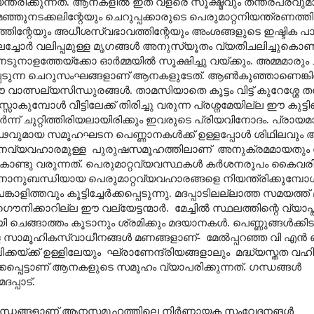
്ത്രിക്കുന്നത്. ആനകളിൽ ഇത് വളരെ സൂക്ഷ്മവും തന്ത്രപരവുമാ
ുനടക്കലിന്റേയും ചെറുപ്പക്കാരുടെ പെരുമാറ്റനിയന്ത്രണത്തിന
സരത്തിന്റേയും അധീശസ്വഭാവത്തിന്റേയും അംശങ്ങളുടെ ഇഷ്ടിക
്ചോർ വലിപ്പമുള്ള മൃഗങ്ങൾ അനുസ്യൂതം വ്യതിചലിച്ചുകൊണ്ടിര
നാളത്തേയ്ക്കോ ഓർമ്മയിൽ സൂക്ഷിച്ചു വയ്ക്കും. അമ്മമാരും ചി
ഷിക്കപ്പെടുന്ന ചെറുസംഘങ്ങളാണ് ആനകളുടേത്. ആൺകുഞ്ഞാണെങ്
 വാത്സല്യസിന്ധുരങ്ങൾ. താമസിയാതെ കൂട്ടം വിട്ട് കുറേശ്ശേ 
മ്പോൾ വീട്ടിലേക്ക് തിരിച്ചു വരുന്ന പ്രശ്നമേയില്ല ഈ കുട്ടിക്
ന് ചുറ്റിത്തിരിയലായിരിക്കും ഇവരുടെ പ്രിയവിനോദം. പ്രായമ
ഢവുമായ സമൂഹഘടന പെണ്ണാനകൾക്ക് ഉള്ളപ്പോൾ ശിഥിലവു
േചനവ്യവഹാരമുള്ള പുരുഷസമൂഹത്തിലാണ് അനുക്രമമായതും 
ം കൊണ്ടു വരുന്നത്. പെരുമാറ്റവ്യവസ്ഥകൾ കർശനരൂപം കൈവരി
നുബന്ധിയായ പെരുമാറ്റവ്യവഹാരങ്ങളെ നിയന്ത്രിക്കുമ
കാളിത്തവും കൂട്ടിച്ചേർക്കപ്പെടുന്നു. മദപ്പാടിലല്ലാത്ത സമയത്ത് മറ
നിക്കാറില്ല ഈ വല്യേട്ടന്മാർ. മേച്ചിൽ സ്ഥലത്തിന്റെ വ്യാപ്ത
ചെങ്ങാത്തം കൂടാനും ശ്രമിക്കും മദയാനകൾ. പെണ്ണുങ്ങൾക്കിട
്ള സാമൂഹികസ്വാധീനങ്ങൾ മണങ്ങളാണ്- മേൽ‌പ്പറഞ്ഞ വി എൻ 
ക്കയ്ക്ക് ഉള്ളിലേയും ഘ്രാണേന്ദ്രിയങ്ങളാലും മദ്ധ്യസ്തത വഹിക്ക
കപ്പെട്ടാണ് ആനകളുടെ സമൂഹം വ്യാപരിക്കുന്നത്. ഗന്ധങ്ങൾ
പ്പാട്.
ഗന്ധങ്ങളാണ് ആനസമൂഹത്തിലെ നിർണ്ണായക സംവേദനങൾ