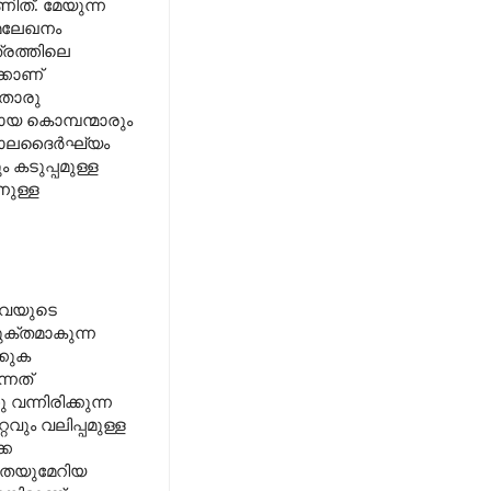
ണിത്. മേയുന്ന
ാമലേഖനം
്രത്തിലെ
്കാണ്
ാതൊരു
ായ കൊമ്പന്മാരും
്റെ കാലദൈർഘ്യം
കടുപ്പമുള്ള
നുള്ള
അവയുടെ
ുക്തമാകുന്ന
്കുക
ന്നത്
നിരിക്കുന്ന
വും വലിപ്പമുള്ള
കെ
്വതയുമേറിയ