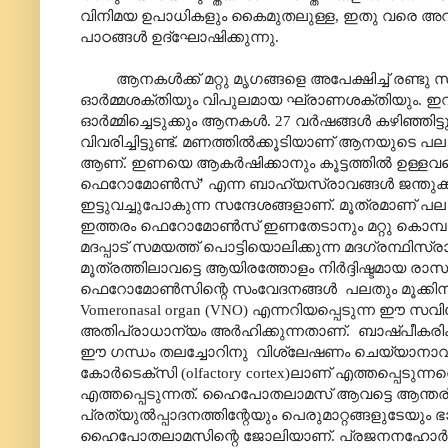
വിനിമയ ഉപാധികളും കൈമുതലുള്ള, ഇതു വരെ അറിയപ
പാഠങ്ങൾ ഉദ്ഘോഷിക്കുന്നു.
ആനകൾക്ക് മറ്റു മൃഗങ്ങളെ അപേക്ഷിച്ച് രണ്ടു സാമ
ഓർമ്മശക്തിയും വിപുലമായ ഘ്രാണശക്തിയും. ഇവ രണ്ടു
ഓർമ്മിച്ചെടുക്കും ആനകൾ. 27 വർഷങ്ങൾ കഴിഞ്ഞിട്
വിവരിച്ചിട്ടുണ്ട്. മണത്തിൽക്കൂടിയാണ് ആനയുടെ 
ആണ്. ഇണയെ ആകർഷിക്കാനും കൂട്ടത്തിൽ ഉള്ളവരെ ഒന
ഫെറോമോൺസ്’ എന്ന ബാഹ്യസ്രാവങ്ങൾ ജന്തുക്കൾ 
ഇട്ടുവച്ചുപോകുന്ന സന്ദേശങ്ങളാണ്. മൂത്രമാണ് 
ഇത്തരം ഫെറോമോൺസ് ഇണതേടാനും മറ്റു കൊമ്പന്മ
മദപ്പാട് സമയത്ത് പൊട്ടിയൊലിക്കുന്ന മദഗ്രന്ഥിസ
മൂത്രത്തിലാവട്ടെ ആയിരത്തോളം നിർദ്ദിഷ്ടമായ രാ‍സവ
ഫെറോമോൺസിന്റെ സംവേദനങ്ങൾ പലതും മൂക്കിനു താ
Vomeronasal organ (VNO) എന്നറിയപ്പെടുന്ന ഈ
അതിപ്രാധാന്യം അർഹിക്കുന്നതാണ്. ബാഷ്പീകരിക്കപെട്
ഈ ഗന്ധം തലച്ചോറിനു വിശ്ലേഷണം ചെയ്യാനാവൂ.
കോർടെക്സി (olfactory cortex)ലാണ് എത്തപ്പെട
എത്തപ്പെടുന്നത്. ഹൈപോതലാമസ് ആവട്ടെ ആന്തരികസ
പ്രത്യുൽ‌പ്പാദനത്തിന്റേയും പെരുമാറ്റങ്ങളുടേയും 
ഹൈപോതലാമസിന്റെ ജോലിയാണ്. പ്രജനനഹോർമോണ