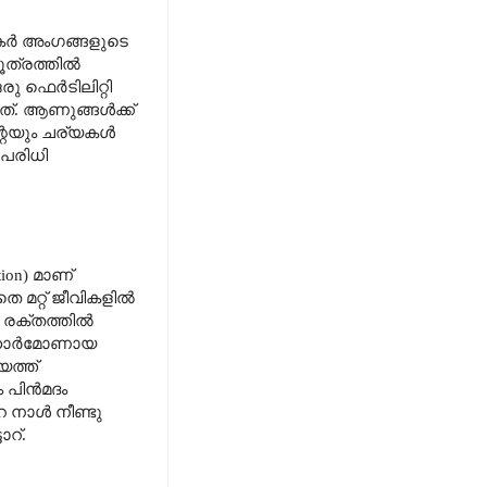
തകർ അംഗങ്ങളുടെ
ൂത്രത്തിൽ
 ഫെർടിലിറ്റി
നത്. ആണുങ്ങൾക്ക്
റേയും ചര്യകൾ
 പരിധി
ion) മാണ്
 മറ്റ് ജീവികളിൽ
ും രക്തത്തിൽ
രുഷഹോർമോണായ
യത്ത്
ം പിൻമദം
േ നാൾ നീണ്ടു
റ്‌.