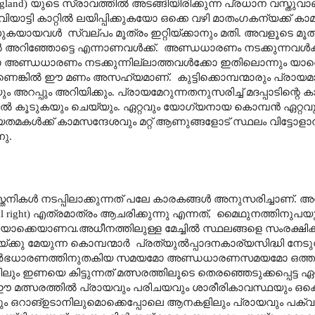
l gland) യുടെ സ്രാവത്തിൽ അടങ്ങിയിരിക്കുന്ന പ്രധാന വസ്തുവാ
യാട്ടി കാറ്റിൽ ലയിപ്പിക്കുകയോ ഒക്കെ വഴി മാതംഗകന്യക്ക് ക
യായവൾ സ്വല്പം മൂത്രം ഇറ്റിയ്ക്കാനും മതി. അവളൂടെ മൂത
കിൽ അറിഞ്ഞോട്ടെ എന്നാണവൾക്ക്. അണ്ഡധാരണം നടക്കുന്നവൾക
്കോ അണ്ഡധാരണം നടക്കുന്നില്ലാത്തവൾക്കോ ഇതിലൊന്നും യ
കാണെങ്കിൽ ഈ മണം അസഹ്യമാണ്. കുട്ടിക്കൊമ്പന്മാരും പ്രായമ
പ്സയും അറപ്പും അറിയിക്കും. പ്രായമേറുന്നതനുസരിച്ച് മദപ്പാടിന
തിൽ കൂടുകയും ചെയ്യും. ഏറ്റവും യോഗ്യനായ കൊമ്പൻ ഏറ്റവും 
തമകൾക്ക് കാമസന്ദേശവും മറ്റ് ആണുങ്ങളോട് സ്ഥലം വിട്ടോളാ
നു.
 നടപ്പിലാക്കുന്നത് പലേ കാരകങ്ങൾ അനുസരിച്ചാണ്. 
 right) എത്രമാത്രം ആചരിക്കുന്നു എന്നത്, മൈഥുനത്തിനുപയ
്കെയാണവ.അധീനത്തിലുള്ള മേച്ചിൽ സ്ഥലങ്ങളെ സംരക്ഷിക
കു മേയുന്ന കൊമ്പന്മാർ പ്രത്യുൽ‌പ്പാദനകാര്യസിദ്ധി നേടു
 ഗർഭധാരണത്തിനുതകിയ സമയമോ അണ്ഡധാരണസമയമോ ഒത്തു വന്
ലും ഇണയെ കിട്ടുന്നത് മത്സരത്തിലൂടെ തെരഞ്ഞെടുക്കപ്പെട്ട ഏറ്റ
ത്സരത്തിൽ പ്രായവും പരിചയവും ശാരീരികാവസ്ഥയും ഒക്
ളിലും ഒറാങ്ഉടാനിലുമൊക്കെപ്പോലെ ആനകളിലും പ്രായവും പക