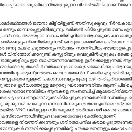
്പെടാത്ത ബുദ്ധികേന്ദ്രങ്ങളുമുള്ള വിചിത്രജീവികളാണ് ആന
ർത്ഥ്യങ്ങൾ ജന്മനാ കിട്ടിയിട്ടുണ്ട്. അതിസൂക്ഷ്മവും ദീർഘക
ം ബന്ധപ്പെട്ടുമിരിക്കുന്നു. ഒരിക്കൽ പിടിച്ചെടുത്ത മണം എന്
ടും സ്വന്തം അമ്മയുടെ ഗന്ധം തിരിച്ചറിഞ്ഞ ആനയുടെ കഥ ജന്
പല ഓർമ്മകളും നിലനിൽക്കുന്നത്. ജന്തുലോകത്ത് മണം പ്രധാന 
്നു പേടിപ്പെടുത്താനും സ്വന്തം സാന്നിദ്ധ്യം അടയാളപ്പെട
വിനിയോഗിക്കാറുണ്ട്. കസ്തൂരിയും വെരുകിൻപുഴുകും ഒക്ക
പല ജന്തുക്കളിലും ഈ ബാഹ്യസ്രാവങ്ങളെ ഉൾക്കൊള്ളുന്നത്. ആ
ാർക്ക് ഒരു താക്കീത് നൽകാനുമൊക്കെ ഉപയോഗിക്കും. ആനയുട
്രാവത്തിലും ആണ് ഇത്തരം ഫെറോമോൺസ് ചാലിച്ചെടുത്തിരിക്കുന്
സ്തുക്കളാണുള്ളത്. പലഗന്ധങ്ങളും മൂക്കു വഴി തിരിച്ചറിയാമെങ്ക
ഴെ ഉൾവശത്തുള്ള മറ്റൊരു ഘ്രാണേന്ദ്രിയം ആണ് പിടിച്ചെടു
 സവിശേഷ ഘ്രാണേന്ദ്രിയം ആനകളെ സംബന്ധിച്ച് ആശയവിനിമയത
ട ഗന്ധങ്ങളാണ് മൂക്ക് പിടിച്ചെടുക്കുന്നതെങ്കിൽ സ്വൽ‌പ്പം ത
 മൂക്കു വഴി പോകുന്ന ഗന്ധസിഗ്നലുകൾ തലച്ചോറിലെ ഘ്രാ‍
ുന്നതെങ്കിൽ VNO വഴിയുള്ള സിഗ്നലുകൾ അമിഗ്ദല വഴി ഹൈപോത
്രാവ-നാഡീവ്യൂഹ (neuroendocrine) കേന്ദ്രവുമാണ്.
ഭാവങ്ങളെ നിയന്ത്രിക്കുന്നതും ശരീരതാപനില ക്രമപ്പെടുത്തുന്ന
ുകൾ സ്രവിക്കപ്പെടുന്നതിന്റെ പ്രകാശനങ്ങളും ഹൈപോത