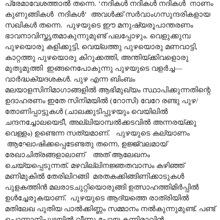
പ്രേമാവേശത്താൽ തന്നെ. ‘നദികൾ നദികൾ നദികൾ നാണം
കുണുങ്ങികൾ നദികൾ‘ അവൾക്ക് സർവാംഗസുന്ദരികളായ
സഖികൾ തന്നെ. പുഴയുടെ ഈ മനുഷ്യരൂപാന്തരണം
ഭാവനാവിസ്തൃതമാകുന്നുമുണ്ട് പലപ്പോഴും. വെളുക്കുമ്പ
പുഴയൊരു കളിക്കുട്ടി, വെയ്ലത്തു പുഴയൊരു മണവാട്ടി,
കാറ്റത്തു പുഴയൊരു കിറുക്കത്തി, അന്തിയ്ക്കിവളൊരു
മുതുമുത്തി ഇങ്ങനെപോകുന്നു പുഴയുടെ വളർച്ച—
വാർദ്ധക്യദശകൾ. പുഴ എന്ന ബിംബം
മലയാളസിനിമാഗാങ്ങളിൽ ആഭിമുഖ്യം സ്ഥാപിക്കുന്നതിന്റെ
ഉദാഹരണം ഇതേ സിനിമയിൽ (റോസി) വേറേ രണ്ടു പുഴ/
തോണിപ്പാട്ടുകൾ (ചാലക്കുടിപ്പുഴയും വെയിലിൽ
ചന്ദനച്ചോലയെടീ, അല്ലിയാമ്പൽക്കടവിൽ അന്നരയ്ക്കു
വെള്ളം) ഉണ്ടെന്ന സത്യമാണ്. പുഴയുടെ കല്യാണം
ആഘോഷിക്കപ്പെടേണ്ടതു തന്നെ, ഉജ്ജ്വലമായ്
രേഖാചിത്രങ്ങളാലാണ് അത് ആലേഖനം
ചെയ്യപ്പെടുന്നത്. മഴവില്ലിനജ്ഞതവാസം കഴിഞ്ഞ്
മണിമുകിൽ തേരിലിറങ്ങി മരതകക്കിങ്ങിണിക്കാടുകൾ
പുളകത്തിൻ മലരാടചുറ്റിയൊരുങ്ങി ഉത്സാഹത്തിമിർപ്പിൽ
ഉൾച്ചേരുകയാണ്. പുഴയുടെ ആദ്യത്തെ രാത്രിയിൽ
മതിലേഖ പുതിയ പാൽക്കിണ്ണം സമ്മാനം നൽകുന്നുമുണ്ട്. പണ്ട്
പൊന്നാനിപ്പുഴയിൽ വീണു പോയ കന്നിരാവിൻ