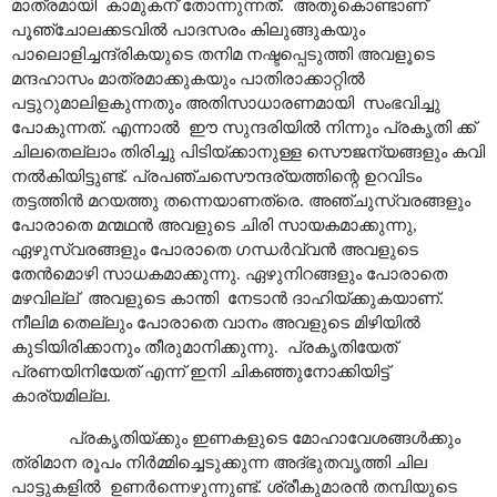
മാത്രമായി കാമുകന് തോന്നുന്നത്. അതുകൊണ്ടാണ്
പൂഞ്ചോലക്കടവിൽ പാദസരം കിലുങ്ങുകയും
പാലൊളിച്ചന്ദ്രികയുടെ തനിമ നഷ്ടപ്പെടുത്തി അവളൂടെ
മന്ദഹാസം മാത്രമാക്കുകയും പാതിരാക്കാറ്റിൽ
പട്ടുറുമാലിളകുന്നതും അതിസാധാരണമായി സംഭവിച്ചു
പോകുന്നത്. എന്നാൽ ഈ സുന്ദരിയിൽ നിന്നും പ്രകൃതി ക്ക്
ചിലതെല്ലാം തിരിച്ചു പിടിയ്ക്കാനുള്ള സൌജന്യങ്ങളും കവി
നൽകിയിട്ടുണ്ട്. പ്രപഞ്ചസൌന്ദര്യത്തിന്റെ ഉറവിടം
തട്ടത്തിൻ മറയത്തു തന്നെയാണത്രെ. അഞ്ചുസ്വരങ്ങളും
പോരാതെ മന്മഥൻ അവളുടെ ചിരി സായകമാക്കുന്നു,
ഏഴുസ്വരങ്ങളും പോരാതെ ഗന്ധർവ്വൻ അവളുടെ
തേൻമൊഴി സാധകമാക്കുന്നു. ഏഴുനിറങ്ങളും പോരാതെ
മഴവില്ല് അവളുടെ കാന്തി നേടാൻ ദാഹിയ്ക്കുകയാണ്.
നീലിമ തെല്ലും പോരാതെ വാനം അവളുടെ മിഴിയിൽ
കുടിയിരിക്കാനും തീരുമാനിക്കുന്നു. പ്രകൃതിയേത്
പ്രണയിനിയേത് എന്ന് ഇനി ചികഞ്ഞുനോക്കിയിട്ട്
കാര്യമില്ല.
പ്രകൃതിയ്ക്കും ഇണകളുടെ മോഹാവേശങ്ങൾക്കും
ത്രിമാന രൂപം നിർമ്മിച്ചെടുക്കുന്ന അദ്ഭുതവൃത്തി ചില
പാട്ടുകളിൽ ഉണർന്നെഴുന്നുണ്ട്. ശ്രീകുമാരൻ തമ്പിയുടെ