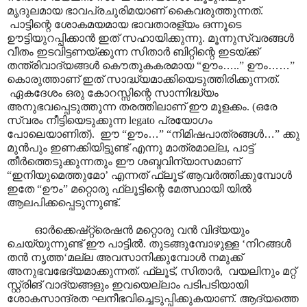
മൃദുലമായ ഭാവപ്രചുരിമയാണ് കൈവരുത്തുന്നത്.
പാട്ടിന്റെ ശോകമയമായ ഭാവതാരള്യം ഒന്നൂടെ
ഊട്ടിയുറപ്പിക്കാൻ ഇത് സഹായിക്കുന്നു. മൂന്നുസ്വരങ്ങൾ
വീതം ഇടവിട്ടണയ്ക്കുന്ന സിതാർ ബിറ്റിന്റെ ഇടയ്ക്ക്
തന്ത്രിവാദ്യങ്ങൾ കൌതുകകരമായ “ഊം
…
..” ഊം
……
”
കൊരുത്താണ് ഇത് സാദ്ധ്യമാക്കിയെടുത്തിരിക്കുന്നത്.
ഏകദേശം ഒരു കോറസ്സിന്റെ സാന്നിദ്ധ്യം
അനുഭവപ്പെടുത്തുന്ന തരത്തിലാണ് ഈ മൂളക്കം. (ഒരേ
സ്വരം നീട്ടിയെടുക്കുന്ന legato പ്രയോഗം
പോലെയാണിത്). ഈ “ഊം
…
” “നിമിഷപാത്രങ്ങൾ
…
” ക്കു
മുൻപും ഇണക്കിയിട്ടുണ്ട് എന്നു മാത്രമാല്ല, പാട്ട്
തീർത്തെടുക്കുന്നതും ഈ ശബ്ദവിന്യാസമാണ്
“ഇനിയുമെത്തുമോ’ എന്നത് ഫ്ലൂട് ആവർത്തിക്കുമ്പോൾ
ഇതേ “ഊം” മറ്റൊരു ഫ്ലൂട്ടിന്റെ മേത്സ്ഥായി യിൽ
ആലപിക്കപ്പെടുന്നുണ്ട്.
ഓർക്കെഷ്റ്റ്രെഷൻ മറ്റൊരു വൻ വിദ്യയും
ചെയ്യുന്നുണ്ട് ഈ പാട്ടിൽ. തുടങ്ങുമ്പോഴുള്ള ‘നിറങ്ങൾ
തൻ നൃത്ത‘മല്ല അവസാനിക്കുമ്പോൾ നമുക്ക്
അനുഭവഭേദ്യമാക്കുന്നത്. ഫ്ലൂട്, സിതാർ, വയലിനും മറ്റ്
സ്റ്റ്രിങ് വാദ്യങ്ങളും ഇവയെല്ലാം പടിപടിയായി
ശോകസാന്ദ്രത ഘനീഭവിച്ചെടുപ്പിക്കുകയാണ്. ആദ്യത്തെ