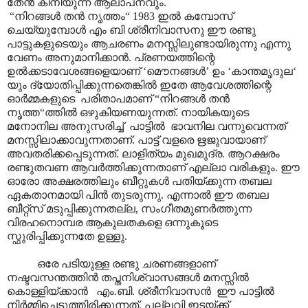
തേൻ കിനിയുന്ന ആലാപനവും.
“നിറങ്ങൾ തൻ നൃത്തം“ 1983 ഇൽ കമ്പോസ്
ചെയ്യുമ്പോൾ എം ബി ശ്രീനിവാസനു ഈ രണ്ടു
പാട്ടുകളുടെയും ആചരണം മനസ്സിലുണ്ടായിരുന്നു എന്നു
വേണം അനുമാനിക്കാൻ. പ്രണയത്തിന്റെ
ഉൽക്കടാവേശങ്ങളെയാണ് ‘മൌനങ്ങൾ’ ഉം ‘കാന്തമൃദുല‘
യും ദ്യോതിപ്പിക്കുന്നതെങ്കിൽ ഇതേ ആവേശത്തിന്റെ
ഓർമ്മകളുടെ പരിതാപമാണ് “നിറങ്ങൾ തൻ
നൃത്ത“ത്തിൽ ഒഴുകിയണയുന്നത്. നായികയുടെ
മനോനില അനുസരിച്ച് പാട്ടിൽ ഭാവനില വന്നുവെന്നത്
മനസ്സിലാക്കാവുന്നതാണ്. പാട്ട് വളരെ ഋജുവായാണ്
അവതരിക്കപ്പെടുന്നത്. ലാളിത്യം മുഖമുദ്ര. ആറക്ഷരം
രണ്ടുതവണ ആവർത്തിക്കുന്നതാണ് എല്ലാ വരികളും. ഈ
ഓരോ അക്ഷരത്തിലും ബീറ്റുകൾ പതിയ്ക്കുന്ന തബല
ഏകതാനമായി പിൻ തുടരുന്നു. എന്നാൽ ഈ തബല
ബീറ്റ്സ് മടുപ്പിക്കുന്നതല്ല, സംഗീതമുണർത്തുന്ന
വിരഹനൊമ്പര ആകുലതകളെ ഒന്നുകൂടെ
സ്ഫുരിപ്പിക്കുന്നതേ ഉള്ളു.
ഒരേ പടിയുള്ള രണ്ടു ചരണങ്ങളാണ്
നഷ്ടവസന്തത്തിൻ തപ്തനിശ്വാസങ്ങൾ മനസ്സിൽ
കൊള്ളിയ്ക്കാൻ എം.ബി. ശ്രീനിവാസൻ ഈ പാട്ടിൽ
നിർമ്മിച്ചെടുത്തിരിക്കുന്നത്. പല്ലവി ഇടയ്ക്ക്