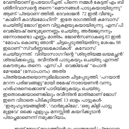
വേണ്ടിയാണ് ഉപയോഗിച്ചത്. പിന്നെ നമ്മൾ കേട്ടത് എം ബി
ശ്രീനിവാസന്റെ തന്നെ “മൌനങ്ങൾ പാടുകയായിരുന്നു”
ആണ്-‘പ്രയാണ‘ത്തിൽ. ദേവരാജൻ 72 ഇൽ വീണ്ടൂം
“കാമിനീ കാവ്യമോഹിനി“ ഇതേ രാഗത്തിൽ കമ്പോസ്
ചെയ്തിട്ട് ജോഗ് ഇനെ വിട്ടുകളയുകയായിരുന്നു. എസ് പി
വെങ്കിടേഷ് രണ്ടുമൂന്നെണ്ണം ചെയ്തു, അർജ്ജുനനും
ഒന്നോരണ്ടൊ എണ്ണം മാത്രം. ജോൺസണാകട്ടെ 83 ഇൽ
“മോഹം കൊണ്ടു ഞാൻ” ചിട്ടപ്പെടുത്തിയതിനു ശേഷം 98
ഇലാണ് “സ്വർണ്ണദലകോടികൾ’ കമ്പോസ്
ചെയ്യുന്നത്. വിദ്യാസാഗറിന്റെ “ശ്രുതിയമ്മ ലയമച്ഛൻ’
ശ്രദ്ധിക്കപ്പെട്ടു, രവീന്ദ്രൻ പാടുകയും ചെയ്തു എന്നത്
കൌതുകം തന്നെ. എസ് പി വെങ്കിടേഷ് “പൊൻ
മേഘമേ” (സോപാനം) അത്ര
പ്രത്യേകതയൊന്നുമില്ലാതെ ചിട്ടപ്പേടുത്തി. ‘പറയാൻ
മറന്ന പരിഭവങ്ങളു“മായി രമേഷ് നാരായണൻ വന്നു,
ഹരിഹരനെക്കൊണ്ട് പാടിയ്ക്കുകയും ചെയ്തു.
ഇതൊക്കെയാണെങ്കിലും രവീന്ദ്രൻ മാത്രമാണ് ജോഗ്
ഇനെ വിടാതെ പിടികൂടിയത്. 13 ഓളം പാട്ടുകൾ-
‘ഇരുഹൃദയങ്ങളിൽ‘, ‘വാർമുകിലേ‘, ‘ഒരു കിളി പാട്ടു
മൂളവേ‘ ഒക്കെ എളുപ്പം മനസ്സിൽ കയറിക്കൂടാൻ
പ്രാപ്തമാണെന്ന് നമുക്കറിയാം.
ഇന്ന് ജോഗ് രാഗത്തിന്റെ ദൃഷ്ടാന്തമായി ‘പ്രമദവനം