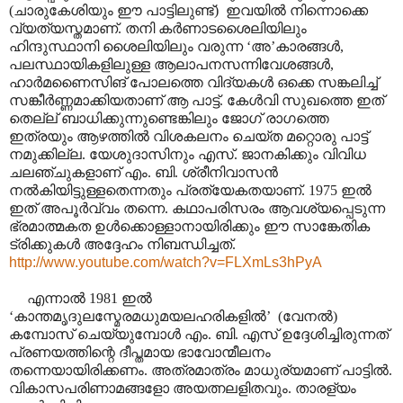
(ചാരുകേശിയും ഈ പാട്ടിലുണ്ട്) ഇവയിൽ നിന്നൊക്കെ
വ്യത്യസ്തമാണ്. തനി കർണാടശൈലിയിലും
ഹിന്ദുസ്ഥാനി ശൈലിയിലും വരുന്ന ‘അ’കാരങ്ങൾ,
പലസ്ഥായികളിലുള്ള ആലാപനസന്നിവേശങ്ങൾ,
ഹാർമണൈസിങ് പോലത്തെ വിദ്യകൾ ഒക്കെ സങ്കലിച്ച്
സങ്കീർണ്ണമാക്കിയതാണ് ആ പാട്ട്. കേൾവി സുഖത്തെ ഇത്
തെല്ല് ബാധിക്കുന്നുണ്ടെങ്കിലും ജോഗ് രാഗത്തെ
ഇത്രയും ആഴത്തിൽ വിശകലനം ചെയ്ത മറ്റൊരു പാട്ട്
നമുക്കില്ല. യേശുദാസിനും എസ്. ജാനകിക്കും വിവിധ
ചലഞ്ചുകളാണ് എം. ബി. ശ്രീനിവാസൻ
നൽകിയിട്ടുള്ളതെന്നതും പ്രത്യേകതയാണ്. 1975 ഇൽ
ഇത് അപൂർവ്വം തന്നെ. കഥാപരിസരം ആവശ്യപ്പെടുന്ന
ഭ്രമാത്മകത ഉൾക്കൊള്ളാനായിരിക്കും ഈ സാങ്കേതിക
ട്രിക്കുകൾ അദ്ദേഹം നിബന്ധിച്ചത്.
http://www.youtube.com/watch?v=FLXmLs3hPyA
എന്നാൽ 1981 ഇൽ
‘കാന്തമൃദുലസ്മേരമധുമയലഹരികളിൽ’ (വേനൽ)
കമ്പോസ് ചെയ്യുമ്പോൾ എം. ബി. എസ് ഉദ്ദേശിച്ചിരുന്നത്
പ്രണയത്തിന്റെ ദീപ്തമായ ഭാവോന്മീലനം
തന്നെയായിരിക്കണം. അത്രമാത്രം മാധുര്യമാണ് പാട്ടിൽ.
വികാസപരിണാമങ്ങളോ അയത്നലളിതവും. താരള്യം