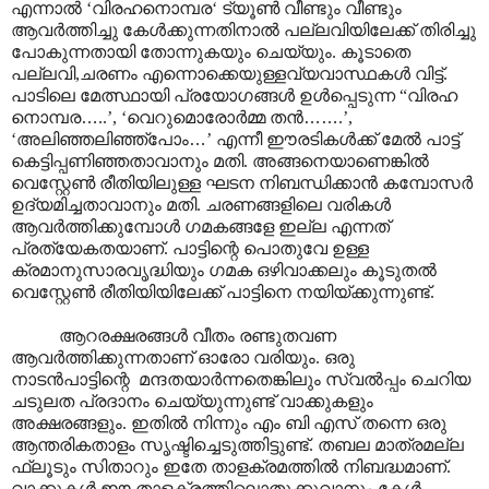
എന്നാൽ ‘വിരഹനൊമ്പര‘ ട്യൂൺ വീണ്ടും വീണ്ടും
ആവർത്തിച്ചു കേൾക്കുന്നതിനാൽ പല്ലവിയിലേക്ക് തിരിച്ചു
പോകുന്നതായി തോന്നുകയും ചെയ്യും. കൂടാതെ
പല്ലവി,ചരണം എന്നൊക്കെയുള്ളവ്യവാസ്ഥകൾ വിട്ട്.
പാടിലെ മേത്സ്ഥായി പ്രയോഗങ്ങൾ ഉൾപ്പെടുന്ന “വിരഹ
നൊമ്പര
…
..’, ‘വെറുമൊരോർമ്മ തൻ
……
.’,
‘അലിഞ്ഞലിഞ്ഞ്പോം
…
’ എന്നീ ഈരടികൾക്ക് മേൽ പാട്ട്
കെട്ടിപ്പണിഞ്ഞതാവാനും മതി. അങ്ങനെയാണെങ്കിൽ
വെസ്റ്റേൺ രീതിയിലുള്ള ഘടന നിബന്ധിക്കാൻ കമ്പോസർ
ഉദ്യമിച്ചതാവാനും മതി. ചരണങ്ങളിലെ വരികൾ
ആവർത്തിക്കുമ്പോൾ ഗമകങ്ങളേ ഇല്ല എന്നത്
പ്രത്യേകതയാണ്. പാട്ടിന്റെ പൊതുവേ ഉള്ള
ക്രമാനുസാരവൃദ്ധിയും ഗമക ഒഴിവാക്കലും കൂടുതൽ
വെസ്റ്റേൺ രീതിയിയിലേക്ക് പാട്ടിനെ നയിയ്ക്കുന്നുണ്ട്.
ആറരക്ഷരങ്ങൾ വീതം രണ്ടുതവണ
ആവർത്തിക്കുന്നതാണ് ഓരോ വരിയും. ഒരു
നാടൻപാട്ടിന്റെ മന്ദതയാർന്നതെങ്കിലും സ്വൽ‌പ്പം ചെറിയ
ചടുലത പ്രദാനം ചെയ്യുന്നുണ്ട് വാക്കുകളും
അക്ഷരങ്ങളും. ഇതിൽ നിന്നും എം ബി എസ് തന്നെ ഒരു
ആന്തരികതാളം സൃഷ്ടിച്ചെടുത്തിട്ടുണ്ട്. തബല മാത്രമല്ല
ഫ്ലൂടും സിതാറും ഇതേ താളക്രമത്തിൽ നിബദ്ധമാണ്.
വാക്കുകൾ ഈ താളക്രത്തിലൊതുക്കുവാനും കേൾ