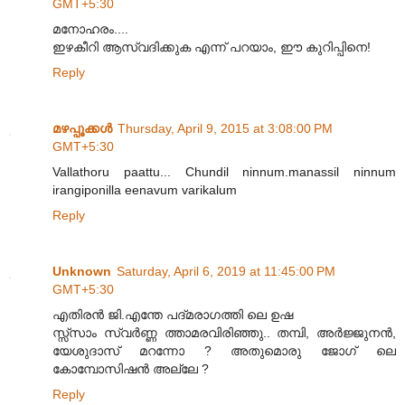
GMT+5:30
മനോഹരം....
ഇഴകീറി ആസ്വദിക്കുക എന്ന് പറയാം, ഈ കുറിപ്പിനെ!
Reply
മഴപ്പൂക്കള്‍
Thursday, April 9, 2015 at 3:08:00 PM
GMT+5:30
Vallathoru paattu... Chundil ninnum.manassil ninnum
irangiponilla eenavum varikalum
Reply
Unknown
Saturday, April 6, 2019 at 11:45:00 PM
GMT+5:30
എതിരൻ ജി.എന്തേ പദ്മരാഗത്തി ലെ ഉഷ
സ്സ്സാം സ്വർണ്ണ ത്താമരവിരിഞ്ഞു.. തമ്പി, അർജ്ജുനൻ,
യേശുദാസ് മറന്നോ ? അതുമൊരു ജോഗ് ലെ
കോമ്പോസിഷൻ അല്ലേ ?
Reply