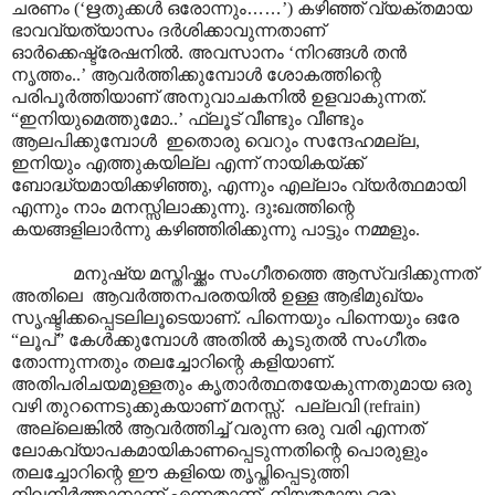
ചരണം (‘ഋതുക്കൾ ഒരോന്നും
……
’) കഴിഞ്ഞ് വ്യക്തമായ
ഭാവവ്യത്യാസം ദർശിക്കാവുന്നതാണ്
ഓർക്കെഷ്ട്രേഷനിൽ. അവസാനം ‘നിറങ്ങൾ തൻ
നൃത്തം..’ ആവർത്തിക്കുമ്പോൾ ശോകത്തിന്റെ
പരിപൂർത്തിയാണ് അനുവാചകനിൽ ഉളവാകുന്നത്.
“ഇനിയുമെത്തുമോ..’ ഫ്ലൂട് വീണ്ടും വീണ്ടും
ആലപിക്കുമ്പോൾ ഇതൊരു വെറും സന്ദേഹമല്ല,
ഇനിയും എത്തുകയില്ല എന്ന് നായികയ്ക്ക്
ബോദ്ധ്യമായിക്കഴിഞ്ഞു, എന്നും എല്ലാം വ്യർത്ഥമായി
എന്നും നാം മനസ്സിലാക്കുന്നു. ദുഃഖത്തിന്റെ
കയങ്ങളിലാർന്നു കഴിഞ്ഞിരിക്കുന്നു പാട്ടും നമ്മളും.
മനുഷ്യ മസ്തിഷ്ക്കം സംഗീതത്തെ ആസ്വദിക്കുന്നത്
അതിലെ ആവർത്തനപരതയിൽ ഉള്ള ആഭിമുഖ്യം
സൃഷ്ടിക്കപ്പെടലിലൂടെയാണ്. പിന്നെയും പിന്നെയും ഒരേ
“ലൂപ്” കേൾക്കുമ്പോൾ അതിൽ കൂടുതൽ സംഗീതം
തോന്നുന്നതും തലച്ചോറിന്റെ കളിയാണ്.
അതിപരിചയമുള്ളതും കൃതാർത്ഥതയേകുന്നതുമായ ഒരു
വഴി തുറന്നെടുക്കുകയാണ് മനസ്സ്. പല്ലവി (refrain)
അല്ലെങ്കിൽ ആവർത്തിച്ച് വരുന്ന ഒരു വരി എന്നത്
ലോകവ്യാപകമായികാണപ്പെടുന്നതിന്റെ പൊരുളും
തലച്ചോറിന്റെ ഈ കളിയെ തൃപ്തിപ്പെടുത്തി
നിലനിർത്താനാണ് എന്നതാണ്. നിയതമായ ഒരു