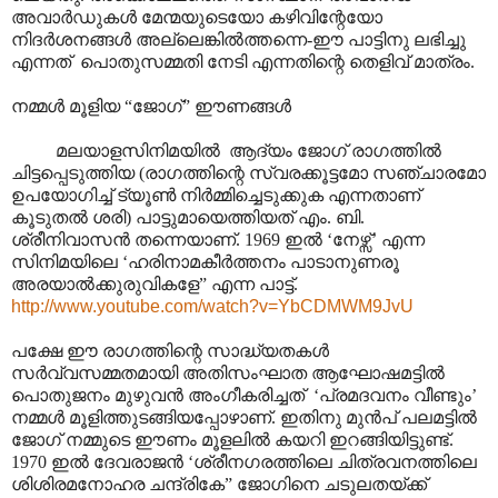
അവാർഡുകൾ മേന്മയുടെയോ കഴിവിന്റേയോ
നിദർശനങ്ങൾ അല്ലെങ്കിൽത്തന്നെ-ഈ പാട്ടിനു ലഭിച്ചു
എന്നത് പൊതുസമ്മതി നേടി എന്നതിന്റെ തെളിവ് മാത്രം.
നമ്മൾ മൂളിയ “ജോഗ്” ഈണങ്ങൾ
മലയാളസിനിമയിൽ ആദ്യം ജോഗ് രാഗത്തിൽ
ചിട്ടപ്പെടുത്തിയ (രാഗത്തിന്റെ സ്വരക്കൂട്ടമോ സഞ്ചാരമോ
ഉപയോഗിച്ച് ട്യൂൺ നിർമ്മിച്ചെടുക്കുക എന്നതാണ്
കൂടുതൽ ശരി) പാട്ടുമായെത്തിയത് എം. ബി.
ശ്രീനിവാസൻ തന്നെയാണ്. 1969 ഇൽ ‘നേഴ്സ്’ എന്ന
സിനിമയിലെ ‘ഹരിനാമകീർത്തനം പാടാനുണരൂ
അരയാൽക്കുരുവികളേ” എന്ന പാട്ട്.
http://www.youtube.com/watch?v=YbCDMWM9JvU
പക്ഷേ ഈ രാഗത്തിന്റെ സാദ്ധ്യതകൾ
സർവ്വസമ്മതമായി അതിസംഘാത ആഘോഷമട്ടിൽ
പൊതുജനം മുഴുവൻ അംഗീകരിച്ചത് ‘പ്രമദവനം വീണ്ടും’
നമ്മൾ മൂളിത്തുടങ്ങിയപ്പോഴാണ്. ഇതിനു മുൻപ് പലമട്ടിൽ
ജോഗ് നമ്മുടെ ഈണം മൂളലിൽ കയറി ഇറങ്ങിയിട്ടുണ്ട്.
1970 ഇൽ ദേവരാജൻ ‘ശ്രീനഗരത്തിലെ ചിത്രവനത്തിലെ
ശിശിരമനോഹര ചന്ദ്രികേ” ജോഗിനെ ചടുലതയ്ക്ക്