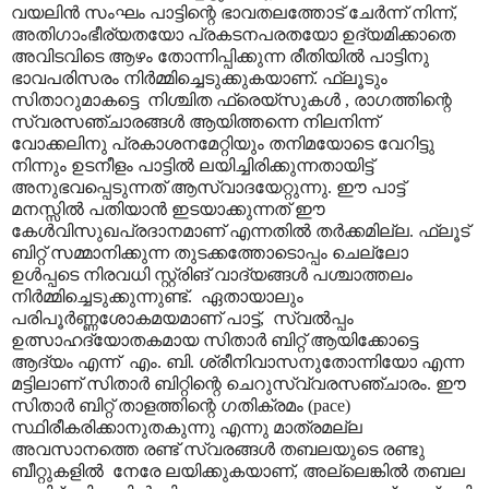
വയലിൻ സംഘം പാട്ടിന്റെ ഭാവതലത്തോട് ചേർന്ന് നിന്ന്,
അതിഗാംഭീര്യതയോ പ്രകടനപരതയോ ഉദ്യമിക്കാതെ
അവിടവിടെ ആഴം തോന്നിപ്പിക്കുന്ന രീതിയിൽ പാട്ടിനു
ഭാവപരിസരം നിർമ്മിച്ചെടുക്കുകയാണ്. ഫ്ലൂടും
സിതാറുമാകട്ടെ നിശ്ചിത ഫ്രെയ്സുകൾ , രാഗത്തിന്റെ
സ്വരസഞ്ചാരങ്ങൾ ആയിത്തന്നെ നിലനിന്ന്
വോക്കലിനു പ്രകാശനമേറ്റിയും തനിമയോടെ വേറിട്ടു
നിന്നും ഉടനീളം പാട്ടിൽ ലയിച്ചിരിക്കുന്നതായിട്ട്
അനുഭവപ്പെടുന്നത് ആസ്വാദയേറ്റുന്നു. ഈ പാട്ട്
മനസ്സിൽ പതിയാൻ ഇടയാക്കുന്നത് ഈ
കേൾവിസുഖപ്രദാനമാണ് എന്നതിൽ തർക്കമില്ല. ഫ്ലൂട്
ബിറ്റ് സമ്മാനിക്കുന്ന തുടക്കത്തോടൊപ്പം ചെല്ലോ
ഉൾപ്പടെ നിരവധി സ്റ്റ്രിങ് വാദ്യങ്ങൾ പശ്ചാത്തലം
നിർമ്മിച്ചെടുക്കുന്നുണ്ട്. ഏതായാലും
പരിപൂർണ്ണശോകമയമാണ് പാട്ട്, സ്വൽ‌പ്പം
ഉത്സാഹദ്യോതകമായ സിതാർ ബിറ്റ് ആയിക്കോട്ടെ
ആദ്യം എന്ന് എം. ബി. ശ്രീനിവാസനുതോന്നിയോ എന്ന
മട്ടിലാണ് സിതാർ ബിറ്റിന്റെ ചെറുസ്വ്വരസഞ്ചാരം. ഈ
സിതാർ ബിറ്റ് താളത്തിന്റെ ഗതിക്രമം (pace)
സ്ഥിരീകരിക്കാനുതകുന്നു എന്നു മാത്രമല്ല
അവസാനത്തെ രണ്ട് സ്വരങ്ങൾ തബലയുടെ രണ്ടു
ബീറ്റുകളിൽ നേരേ ലയിക്കുകയാണ്, അല്ലെങ്കിൽ തബല