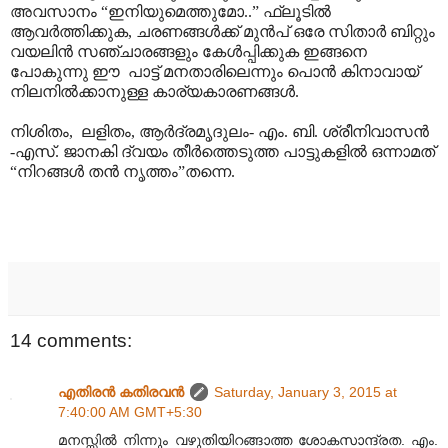
അവസാനം “ഇനിയുമെത്തുമോ..” ഫ്ലൂടിൽ
ആവർത്തിക്കുക, ചരണങ്ങൾക്ക് മുൻപ് ഒരേ സിതാർ ബിറ്റും
വയലിൻ സഞ്ചാരങ്ങളും കേൾപ്പിക്കുക ഇങ്ങനെ
പോകുന്നു ഈ പാട്ട് മനതാരിലെന്നും പൊൻ കിനാവായ്
നിലനിൽക്കാനുള്ള കാര്യകാരണങ്ങൾ.
നിശിതം, ലളിതം, ആർദ്രമൃദുലം- എം. ബി. ശ്രീനിവാസൻ
-എസ്. ജാനകി ദ്വയം തീർത്തെടുത്ത പാട്ടുകളിൽ ഒന്നാമത്
“നിറങ്ങൾ തൻ നൃത്തം”തന്നെ.
14 comments:
എതിരന്‍ കതിരവന്‍
Saturday, January 3, 2015 at
7:40:00 AM GMT+5:30
മനസ്സിൽ നിന്നും വഴുതിയിറങ്ങാത്ത ശോകസാന്ദ്രത. എം.