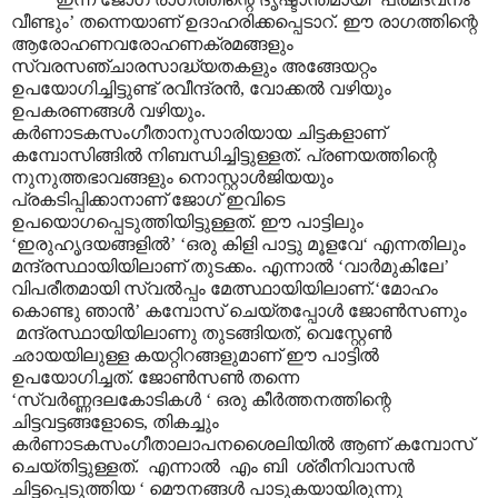
വീണ്ടും’ തന്നെയാണ് ഉദാഹരിക്കപ്പെടാറ്‌. ഈ രാഗത്തിന്റെ
ആരോഹണവരോഹണക്രമങ്ങളും
സ്വരസഞ്ചാരസാദ്ധ്യതകളും അങ്ങേയറ്റം
ഉപയോഗിച്ചിട്ടുണ്ട് രവീന്ദ്രൻ, വോക്കൽ വഴിയും
ഉപകരണങ്ങൾ വഴിയും.
കർണാടകസംഗീതാനുസാരിയായ ചിട്ടകളാണ്
കമ്പോസിങ്ങിൽ നിബന്ധിച്ചിട്ടുള്ളത്. പ്രണയത്തിന്റെ
നുനുത്തഭാവങ്ങളും നൊസ്റ്റാൾജിയയും
പ്രകടിപ്പിക്കാനാണ് ജോഗ് ഇവിടെ
ഉപയൊഗപ്പെടുത്തിയിട്ടുള്ളത്. ഈ പാട്ടിലും
‘ഇരുഹൃദയങ്ങളിൽ’ ‘ഒരു കിളി പാട്ടു മൂളവേ‘ എന്നതിലും
മന്ദ്രസ്ഥായിയിലാണ് തുടക്കം. എന്നാൽ ‘വാർമുകിലേ’
വിപരീതമായി സ്വൽ‌പ്പം മേത്സ്ഥായിയിലാണ്.‘മോഹം
കൊണ്ടു ഞാൻ’ കമ്പോസ് ചെയ്തപ്പോൾ ജോൺസണും
മന്ദ്രസ്ഥായിയിലാണു തുടങ്ങിയത്, വെസ്റ്റേൺ
ഛായയിലുള്ള കയറ്റിറങ്ങളുമാണ് ഈ പാട്ടിൽ
ഉപയോഗിച്ചത്. ജോൺസൺ തന്നെ
‘സ്വർണ്ണദലകോടികൾ ‘ ഒരു കീർത്തനത്തിന്റെ
ചിട്ടവട്ടങ്ങളോടെ, തികച്ചും
കർണാടകസംഗീതാലാപനശൈലിയിൽ ആണ് കമ്പോസ്
ചെയ്തിട്ടുള്ളത്. എന്നാൽ എം ബി ശ്രീനിവാസൻ
ചിട്ടപ്പെടുത്തിയ ‘ മൌനങ്ങൾ പാടുകയായിരുന്നു