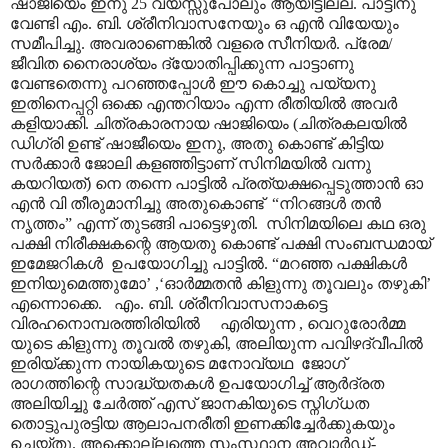
ഷാജിയെം ഇനു 25 വയസ്സുപോലും ആയിട്ടില്ല. പാട്ടിനു
വേണ്ടി എം. ബി. ശ്രീനിവാസനേയും ഒ എൻ വിയേയും
സമീപിച്ചു. അവരാണെങ്കിൽ വളരെ സീനിയർ. പ്രേമ/
ജീവിത നൈരാശ്യം ദ്യോതിപ്പിക്കുന്ന പാട്ടാണു
വേണ്ടതെന്നു പറഞ്ഞപ്പോൾ ഈ കൊച്ചു പയ്യനു
ഇതിനെപ്പറ്റി ഒക്കെ എന്തറിയാം എന്ന രീതിയിൽ അവർ
കളിയാക്കി. ചിത്രകാരനായ ഷാജിയെം (ചിത്രകലയിൽ
ഡിഗ്രി ഉണ്ട് ഷാജീയെം ഇനു, അതു കൊണ്ട് കിട്ടിയ
സർക്കാർ ജോലി കളഞ്ഞിട്ടാണ് സിനിമയിൽ വന്നു
കയറിയത്) നെ തന്നെ പാട്ടിൽ പ്രത്യക്ഷപ്പെടുത്താൻ ഓ
എൻ വി തീരുമാനിച്ചു അതുകൊണ്ട് “നിറങ്ങൾ തൻ
നൃത്തം” എന്ന് തുടങ്ങി പാട്ടെഴുതി. സിനിമയിലെ കഥ ഒരു
പക്ഷി നിരീക്ഷകന്റെ ആയതു കൊണ്ട് പക്ഷി സംബന്ധമായ്
ഇമേജറികൾ ഉപയോഗിച്ചു പാട്ടിൽ. “മറഞ്ഞ പക്ഷികൾ
ഇനിയുമെത്തുമോ’ ,‘ഓർമ്മതൻ കിളുന്നു തൂവലും തഴുകി’
എന്നൊക്കെ. എം. ബി. ശ്രീനിവാസനാകട്ടെ
വിരഹനൊമ്പരത്തിരിയിൽ എരിയുന്ന , വെറുരോർമ്മ
യുടെ കിളുന്നു തൂവൽ തഴുകി, അലിയുന്ന പവിഴദ്വീപിൽ
ഇരിയ്ക്കുന്ന നായികയുടെ മനോവ്യഥ ജോഗ്
രാഗത്തിന്റെ സാദ്ധ്യതകൾ ഉപയോഗിച്ച് ആർദ്രത
അലിയിച്ചു ചേർത്ത് എസ് ജാനകിയുടെ സ്നിഗ്ധത
തൊട്ടുപുരട്ടിയ ആലാപനരീതി ഇണക്കിച്ചേർക്കുകയും
ചെയ്തു. അക്കൊല്ലത്തെ സംസ്ഥാന അവാർഡ്-