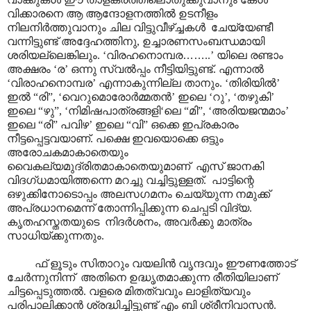
വിക്കാരനെ ആ ആന്ദോളനത്തിൽ ഉടനീളം
നിലനിർത്തുവാനും ചില വിട്ടുവീഴ്ച്ചകൾ ചേയ്യേണ്ടീ
വന്നിട്ടുണ്ട് അദ്ദേഹത്തിനു, ഉച്ചാരണസംബന്ധമായി
ശരിയല്ലെങ്കിലും. ‘വിരഹനൊമ്പര
……
..’ യിലെ രണ്ടാം
അക്ഷരം ‘ര’ ഒന്നു സ്വൽ‌പ്പം നീട്ടിയിട്ടുണ്ട്. എന്നാൽ
‘വിരാഹനൊമ്പര’ എന്നാകുന്നില്ല താനും. ‘തിരിയിൽ’
ഇൽ “രി”, ‘വെറുമൊരോർമ്മതൻ’ ഇലെ ‘റു’, ‘തഴുകി’
ഇലെ “ഴു”, ‘നിമിഷപാത്രങ്ങളി‘ലെ “മി”, ‘അരിയജന്മമാം’
ഇലെ “രി” പവിഴ’ ഇലെ “വി” ഒക്കെ ഇപ്രകാരം
നീട്ടപ്പെട്ടവയാണ്. പക്ഷെ ഇവയൊക്കെ ഒട്ടും
അരോചകമാകാതെയും
വൈകല്യമുദ്രിതമാകാതെയുമാണ് എസ് ജാനകി
വിദഗ്ധമായിത്തന്നെ മറച്ചു വച്ചിട്ടുള്ളത്. പാട്ടിന്റെ
ഒഴുക്കിനോടൊപ്പം അലസഗമനം ചെയ്യുന്ന നമുക്ക്
അപ്രധാനമെന്ന് തോന്നിപ്പിക്കുന്ന ചെപ്പടി വിദ്യ.
കൃതഹസ്തതയുടെ നിദർശനം, അവർക്കു മാത്രം
സാധിയ്ക്കുന്നതും.
ഫ് ളൂടും സിതാറും വയലിൻ വൃന്ദവും ഈണത്തോട്
ചേർന്നുനിന്ന് അതിനെ ഉദ്ധൃതമാക്കുന്ന രീതിയിലാണ്
ചിട്ടപ്പെടുത്തൽ. വളരെ മിതത്വവും ലാളിത്യവും
പരിപാലിക്കാൻ ശ്രദ്ധിച്ചിട്ടുണ്ട് എം ബി ശ്രീനിവാസൻ.