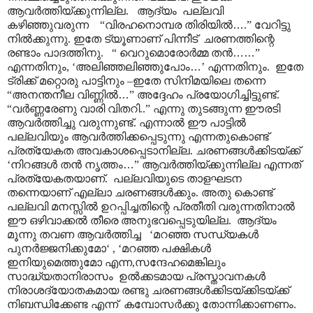
ആവർത്തിയ്ക്കുന്നില്ല. ആദ്യം പല്ലവി
കഴിഞ്ഞുവരുന്ന “വിരഹനൊമ്പര തിരിയിൽ
…
.” വേറിട്ടു
നിൽക്കുന്നു. ഇതേ ട്യൂണാണ് പിന്നീട് ചരണത്തിന്റെ
രണ്ടാം പാദത്തിനു. “ വെറുമൊരോർമ്മ തൻ
……
”
എന്നതിനും, ‘അലിഞ്ഞലിഞ്ഞുപോം
…
’ എന്നതിനും. ഇതേ
ട്രിക്ക് മറ്റൊരു പാട്ടിനും –ഇതേ സിനിമയിലെ തന്നെ
“അനന്തനീല വിണ്ണിൽ
…
” അദ്ദേഹം പ്രയോഗിച്ചിട്ടുണ്ട്.
“വർണ്ണരേണു വാരി വിതറി..” എന്നു തുടങ്ങുന്ന ഈരടി
ആവർത്തിച്ചു വരുന്നുണ്ട്. എന്നാൽ ഈ പാട്ടിൽ
പല്ലവിയും ആവർത്തിക്കപ്പെടുന്നു എന്നതുകൊണ്ട്
പ്രത്യേകത അവകാശപ്പെടാനില്ല. ചരണങ്ങൾക്കിടയ്ക്ക്
‘നിറങ്ങൾ തൻ നൃത്തം
…
” ആവർത്തിയ്ക്കുന്നില്ല എന്നത്
പ്രത്യേകതയാണ്. പല്ലവിയുടെ താളഘടന
തന്നെയാണ് എല്ലാ ചരണങ്ങൾക്കും. അതു കൊണ്ട്
പല്ലവി മനസ്സിൽ ഉറപ്പിച്ചതിന്റെ പ്രതീതി വരുന്നതിനാൽ
ഈ ഒഴിവാക്കൽ തീരെ അനുഭവപ്പെടുയില്ല. ആദ്യം
മൂന്നു തവണ ആവർത്തിച്ച ‘മറഞ്ഞ സന്ധ്യകൾ
പുനർജ്ജനിക്കുമോ‘ , ‘മറഞ്ഞ പക്ഷികൾ
ഇനിയുമെത്തുമോ എന്ന,സന്ദേഹമെങ്കിലും
സാദ്ധ്യതാനിരാസം ഉൽക്കടമായ പ്രസ്താവനകൾ
നിരാശദ്യോതകമായ രണ്ടു ചരണങ്ങൾക്കിടയ്ക്കിടയ്ക്ക്
നിബന്ധിക്കേണ്ട എന്ന് കമ്പോസർക്കു തോന്നിക്കാണണം.