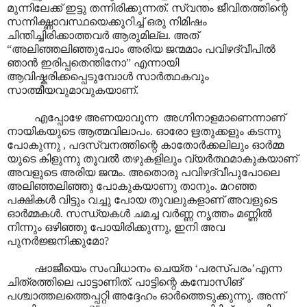
മുന്നിലേക്ക് ഇട്ടു തന്നിരിക്കുന്നത്. സ്വന്തം ജീവിതത്തിന്റെ
സന്നിഗ്ദ്ധാവസ്ഥയെക്കുറിച്ച് ഒരു നിമിഷം
ചിന്തിച്ചിരിക്കാത്തവർ ആരുമില്ല. അത്
“അലിഞ്ഞലിഞ്ഞുപോം അരിയ ജന്മമാം പവിഴദ്വീപിൽ
ഞാൻ ഇരിപ്പതെന്തിനോ” എന്നായി
ആവിഷ്കരിക്കപ്പെടുമ്പോൾ സാർത്ഥകവും
സാത്മീയവുമാവുകയാണ്.
എപ്പോഴേ അണയാവുന്ന അഗ്നിനാളമാണെന്നാണ്
നായികയുടെ ആത്മവിലാപം. ഓരോ ഋതുക്കളും കടന്നു
പോകുന്നു , പദസ്വനത്തിന്റെ കാതോർക്കലിലും ഓർമ്മ
യുടെ കിളുന്നു തൂവൽ തഴുകളിലും വ്യർത്ഥമാകുകയാണ്
അവളുടെ അരിയ ജന്മം. അതൊരു പവിഴദ്വീപുപോലെ
അലിഞ്ഞലിഞ്ഞു പോകുകയാണു താനും. മറഞ്ഞ
പക്ഷികൾ വിട്ടും വച്ചു പോയ തൂവലുകളാണ് അവളുടെ
ഓർമ്മകൾ. സന്ധ്യകൾ ചമച്ച വർണ്ണ നൃത്തം മണ്ണിൽ
നിന്നും ഒഴിഞ്ഞു പോയിരിക്കുന്നു, ഇനി അവ
പുനർജ്ജനിക്കുമോ?
ഷാജീയെം സംവിധാനം ചെയ്ത ‘പരസ്പരം’എന്ന
ചിത്രത്തിലെ പാട്ടാ‍ണിത്. പാട്ടിന്റെ കമ്പോസിങ്
പശ്ചാത്തലത്തെപ്പറ്റി അദ്ദേഹം ഓർത്തെടുക്കുന്നു. അന്ന്