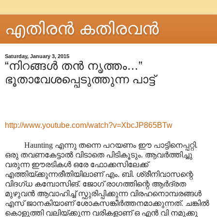
എതിരന്‍ കതിരവന്‍
Saturday, January 3, 2015
“നിറങ്ങൾ തൻ നൃത്തം…”
ഭൂതാവേശപ്പെടുത്തുന്ന പാട്ട്
http://www.youtube.com/watch?v=XbcJP865BTw
Haunting എന്നു തന്നെ പറയണം ഈ പാട്ടിനെപ്പറ്റി.
ഒരു തവണകേട്ടാൽ വിടാതെ പിടികൂടും. ആവർത്തിച്ചു
വരുന്ന ഈരടികൾ ഒരേ ഫോക്കസിലേക്ക്
എത്തിയ്ക്കുന്നരീതിയിലാണ് എം. ബി. ശ്രീനിവാസന്റെ
വിദഗ്ധ കമ്പോസിങ്. ജോഗ് രാഗത്തിന്റെ ആർദ്രത
മുഴുവൻ ആവാഹിച്ച് സ്ഫുരിപ്പിക്കുന്ന വിരഹനൊമ്പരങ്ങൾ
എസ് ജാനകിയാണ് ശോകസങ്കീർത്തനമാക്കുന്നത്. ചങ്കിൽ
കൊളുത്തി വലിയ്ക്കുന്ന വരികളാണ് ഒ എൻ വി നമുക്കു