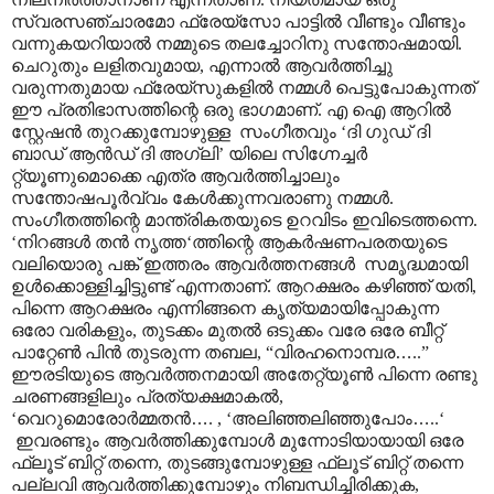
സ്വരസഞ്ചാരമോ ഫ്രേയ്സോ പാട്ടിൽ വീണ്ടും വീണ്ടും
വന്നുകയറിയാൽ നമ്മുടെ തലച്ചോറിനു സന്തോഷമായി.
ചെറുതും ലളിതവുമായ, എന്നാൽ ആവർത്തിച്ചു
വരുന്നതുമായ ഫ്രേയ്സുകളിൽ നമ്മൾ പെട്ടുപോകുന്നത്
ഈ പ്രതിഭാസത്തിന്റെ ഒരു ഭാഗമാണ്. എ ഐ ആറിൽ
സ്റ്റേഷൻ തുറക്കുമ്പോഴുള്ള സംഗീതവും ‘ദി ഗുഡ് ദി
ബാഡ് ആൻഡ് ദി അഗ്ലി’ യിലെ സിഗ്നേച്ചർ
റ്റ്യൂണുമൊക്കെ എത്ര ആവർത്തിച്ചാലും
സന്തോഷപൂർവ്വം കേൾക്കുന്നവരാണു നമ്മൾ.
സംഗീതത്തിന്റെ മാന്ത്രികതയുടെ ഉറവിടം ഇവിടെത്തന്നെ.
‘നിറങ്ങൾ തൻ നൃത്ത‘ത്തിന്റെ ആകർഷണപരതയുടെ
വലിയൊരു പങ്ക് ഇത്തരം ആവർത്തനങ്ങൾ സമൃദ്ധമായി
ഉൾക്കൊള്ളിച്ചിട്ടുണ്ട് എന്നതാണ്. ആറക്ഷരം കഴിഞ്ഞ് യതി,
പിന്നെ ആറക്ഷരം എന്നിങ്ങനെ കൃത്യമായിപ്പോകുന്ന
ഒരോ വരികളും, തുടക്കം മുതൽ ഒടുക്കം വരേ ഒരേ ബീറ്റ്
പാറ്റേൺ പിൻ തുടരുന്ന തബല, “വിരഹനൊമ്പര
…
..”
ഈരടിയുടെ ആവർത്തനമായി അതേറ്റ്യൂൺ പിന്നെ രണ്ടു
ചരണങ്ങളിലും പ്രത്യക്ഷമാകൽ,
‘വെറുമൊരോർമ്മതൻ
…
. , ‘അലിഞ്ഞലിഞ്ഞുപോം
…
..‘
ഇവരണ്ടും ആവർത്തിക്കുമ്പോൾ മുന്നോടിയായായി ഒരേ
ഫ്ലൂട് ബിറ്റ് തന്നെ, തുടങ്ങുമ്പോഴുള്ള ഫ്ലൂട് ബിറ്റ് തന്നെ
പല്ലവി ആവർത്തിക്കുമ്പോഴും നിബന്ധിച്ചിരിക്കുക,