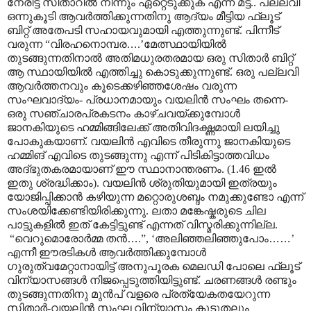
നേരിട്ട് സിതാറിൽ നിന്നും ഏറ്റെടുക്കുക എന്ന മട്ട്.. പല്ലവി
ഒന്നുകൂടി ആവർത്തിക്കുന്നതിനു ആദ്യം മീട്ടിയ ഫ്ലൂട്
ബിറ്റ് അതേപടി സഹായവുമായി എത്തുന്നുണ്ട്. പിന്നീട്
വരുന്ന “വിരഹനൊമ്പര
…
.’മേത്സ്ഥായിയിൽ
തുടങ്ങുന്നതിനാൽ അതിമധുരതരമായ ഒരു സിതാർ ബിറ്റ്
ആ സ്ഥായിയിൽ എത്തിച്ചു കൊടുക്കുന്നുണ്ട്. ഒരു പല്ലവി
ആവർത്തനവും കൂടെക്കഴിഞ്ഞശേഷം വരുന്ന
സംഘവാദ്യം- പ്രധാനമായും വയലിൻ സംഘം തന്നെ-
ഒരു സഞ്ചാരപ്രകടനം കാഴ്ചവയ്ക്കുമ്പോൾ
ജാനകിയുടെ ഹമ്മിങ്ങിലേക്ക് അതിവിദഗ്ദ്ധമായി ലയിച്ചു
പോകുകയാണ്. വയലിൻ എവിടെ തീരുന്നു ജാനകിയുടെ
ഹമ്മിങ് എവിടെ തുടങ്ങുന്നു എന്ന് പിടികിട്ടാത്തവിധം
അദ്ഭുതകരമായാണ് ഈ സ്ഥാനാന്തരണം. (1.46 ഇൽ
ഇതു ശ്രദ്ധിക്കാം). വയലിൻ ശ്രുതിയുമായി ഇത്രയും
യോജിപ്പിക്കാൻ കഴിയുന്ന മറ്റൊരുശബ്ദം നമുക്കുണ്ടോ എന്ന്
സംശയിക്കേണ്ടിയിരിക്കുന്നു. ലതാ മങ്കേഷ്കരുടെ ചില
പാട്ടുകളിൽ ഇത് കേട്ടിട്ടുണ്ട് എന്നത് വിസ്മരിക്കുന്നില്ല.
“വെറുമൊരോർമ്മ തൻ
…
.”, ‘അലിഞ്ഞലിഞ്ഞുപോം
……
’
എന്നീ ഈരടികൾ ആവർത്തിക്കുമ്പോൾ
ഗുരുത്വമേറ്റാനായിട്ട് അനുപൂരക മെലഡി പോലെ ഫ്ലൂട്
വിന്യാസങ്ങൾ നിജപ്പെടുത്തിയിട്ടുണ്ട്. ചരണങ്ങൾ രണ്ടും
തുടങ്ങുന്നതിനു മുൻപ് വളരെ പ്രത്യേകതയേറുന്ന
സിതാർ-വയലിൻ സംഘ വിന്യാസം കൂടുതലും