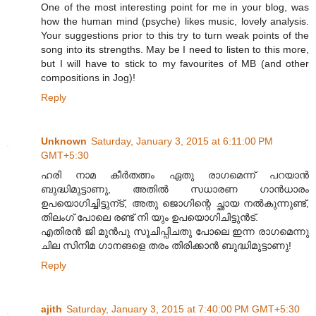
One of the most interesting point for me in your blog, was
how the human mind (psyche) likes music, lovely analysis.
Your suggestions prior to this try to turn weak points of the
song into its strengths. May be I need to listen to this more,
but I will have to stick to my favourites of MB (and other
compositions in Jog)!
Reply
Unknown
Saturday, January 3, 2015 at 6:11:00 PM
GMT+5:30
ഹരി നാമ കീർതത്നം ഏതു രാഗമെന്ന് പറയാൻ
ബുദ്ധിമുട്ടാണു, അതിൽ സധാരണ ഗാൻധാരം
ഉപയൊഗിച്ചിട്ടുന്ട്, അതു ജൊഗിന്റെ ച്ഛായ നൽകുന്നുണ്ട്,
തിലംഗ് പോലെ രണ്ട് നി യും ഉപയൊഗിചിട്ടുൻട്.
എതിരൻ ജി മുൻപു സൂചിപ്പിചതു പോലെ ഇന്ന രാഗമെന്നു
ചില സിനിമ ഗാനങളെ തരം തിരിക്കാൻ ബുദ്ധിമുട്ടാണു!
Reply
ajith
Saturday, January 3, 2015 at 7:40:00 PM GMT+5:30