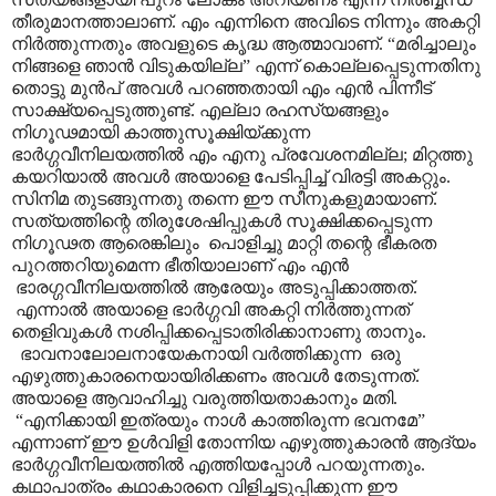
തീരുമാനത്താലാണ്. എം എന്നിനെ അവിടെ നിന്നും അകറ്റി
നിർത്തുന്നതും അവളുടെ കൃദ്ധ ആത്മാവാണ്. “മരിച്ചാലും
നിങ്ങളെ ഞാൻ വിടുകയില്ല” എന്ന് കൊല്ലപ്പെടുന്നതിനു
തൊട്ടു മുൻപ് അവൾ പറഞ്ഞതായി എം എൻ പിന്നീട്
സാക്ഷ്യപ്പെടുത്തുണ്ട്. എല്ലാ രഹസ്യങ്ങളും
നിഗൂഢമായി കാത്തുസൂക്ഷിയ്ക്കുന്ന
ഭാർഗ്ഗവീനിലയത്തിൽ എം എനു പ്രവേശനമില്ല; മിറ്റത്തു
കയറിയാൽ അവൾ അയാളെ പേടിപ്പിച്ച് വിരട്ടി അകറ്റും.
സിനിമ തുടങ്ങുന്നതു തന്നെ ഈ സീനുകളുമായാണ്.
സത്യത്തിന്റെ തിരുശേഷിപ്പുകൾ സൂക്ഷിക്കപ്പെടുന്ന
നിഗൂഢത ആരെങ്കിലും പൊളിച്ചു മാറ്റി തന്റെ ഭീകരത
പുറത്തറിയുമെന്ന ഭീതിയാലാണ് എം എൻ
ഭാരഗ്ഗവീനിലയത്തിൽ ആരേയും അടുപ്പിക്കാത്തത്.
എന്നാൽ അയാളെ ഭാർഗ്ഗവി അകറ്റി നിർത്തുന്നത്
തെളിവുകൾ നശിപ്പിക്കപ്പെടാതിരിക്കാനാണു താനും.
ഭാവനാലോലനായേകനായി വർത്തിക്കുന്ന ഒരു
എഴുത്തുകാരനെയായിരിക്കണം അവൾ തേടുന്നത്.
അയാളെ ആവാഹിച്ചു വരുത്തിയതാകാനും മതി.
“എനിക്കായി ഇത്രയും നാൾ കാത്തിരുന്ന ഭവനമേ”
എന്നാണ് ഈ ഉൾവിളി തോന്നിയ എഴുത്തുകാരൻ ആദ്യം
ഭാർഗ്ഗവീനിലയത്തിൽ എത്തിയപ്പോൾ പറയുന്നതും.
കഥാപാത്രം കഥാകാരനെ വിളിച്ചടുപ്പിക്കുന്ന ഈ