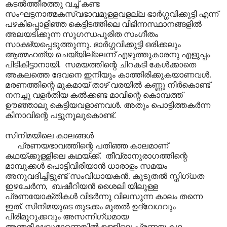
കടൽത്തീരത്തു വച്ച് കണ്ട
സംഘട്ടനാത്മകസ്വഭാവമുള്ളവളല്ല ഭാർഗ്ഗവിക്കുട്ടി എന്ന്
പഴകിപ്പൊളിഞ്ഞ കെട്ടിടത്തിലെ വിഭിന്നസ്ഥാനങ്ങളിൽ
അലയടിക്കുന്ന സുഗന്ധപൂരിത സംഗീതം
സാക്ഷ്യപ്പെടുത്തുന്നു. ഭാർഗ്ഗവിക്കുട്ടി ഒരിക്കലും
ആത്മഹത്യ ചെയ്യില്ലെന്ന് എഴുത്തുകാരനു എളുപ്പം
പിടികിട്ടാനായി. സമയത്തിന്റെ ചിറകടി കേൾക്കാതെ
അകലത്തെ ദേവനെ ഇനിയും കാത്തിരിക്കുകയാണവൾ.
മരണത്തിന്റെ മൂകമായ് താഴ് വരയിൽ കണ്ണു നീർകൊണ്ട്
നനച്ചു വളർതിയ കൽക്കണ്ട മാവിന്റെ കൊമ്പത്ത്
ഊഞ്ഞാലു കെട്ടിയവളാണവൾ. അതും പൊട്ടിത്തകർന്ന
കിനാവിന്റെ പട്ടുനൂലുകൊണ്ട്.
സിനിമയിലെ കാലങ്ങൾ
പ്രണയഭാവത്തിന്റെ പതിഞ്ഞ കാലമാണ്
കഥയ്ക്കുള്ളിലെ കഥയ്ക്ക്. തീവ്രാനുരാഗത്തിന്റെ
മാമ്പൂക്കൾ പൊട്ടിവിരിയാൻ ധാരാളം സമയം
അനുവദിച്ചിട്ടുണ്ട് സംവിധായകൻ. കൂടുതൽ സ്നിഗ്ധത
ഇഴചേർന്ന, ബഷീറിയൻ ശൈലി യിലുള്ള
പ്രണയോക്തികൾ വിടർന്നു വിലസുന്ന കാലം തന്നെ
ഇത്. സിനിമയുടെ തുടക്കം മുതൽ ഉദ്വേഗവും
പിരിമുറുക്കവും അസന്നിഗ്ധമായ
അന്തരീക്ഷവുമാണെങ്കിൽ ഉള്ളിലെ പ്രണയ കഥ