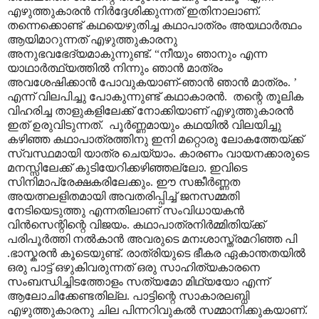
എഴുത്തുകാരൻ നിർദ്ദേശിക്കുന്നത് ഇതിനാലാണ്.
തന്നെക്കൊണ്ട് കഥയെഴുതിച്ച കഥാപാത്രം അയഥാർത്ഥം
ആയിമാറുന്നത് എഴുത്തുകാരനു
അനുഭവഭേദ്യമാകുന്നുണ്ട്. “നീയും ഞാനും എന്ന
യാഥാർത്ഥ്യത്തിൽ നിന്നും ഞാൻ മാത്രം
അവശേഷിക്കാൻ പോവുകയാണ്-ഞാൻ ഞാൻ മാത്രം. ’
എന്ന് വിലപിച്ചു പോകുന്നുണ്ട് കഥാകാരൻ. തന്റെ തൂലിക
വിഹരിച്ച താളുകളിലേക്ക് നോക്കിയാണ് എഴുത്തുകാരൻ
ഇത് ഉരുവിടുന്നത്. പൂർണ്ണമായും കഥയിൽ വിലയിച്ചു
കഴിഞ്ഞ കഥാപാത്രത്തിനു ഇനി മറ്റൊരു ലോകത്തേയ്ക്ക്
സ്വസ്ഥമായി യാത്ര ചെയ്യാം. കാരണം വായനക്കാരുടെ
മനസ്സിലേക്ക് കുടിയേറിക്കഴിഞ്ഞല്ലോ. ഇവിടെ
സിനിമാപ്രേക്ഷകരിലേക്കും. ഈ സങ്കീർണ്ണത
അയത്നലളിതമായി അവതരിപ്പിച്ച് ജനസമ്മതി
നേടിയെടുത്തു എന്നതിലാണ് സംവിധായകൻ
വിൻസെന്റിന്റെ വിജയം. കഥാപാത്രനിർമ്മിതിയ്ക്ക്
പരിപൂർത്തി നൽകാൻ അവരുടെ മനഃശാസ്ത്രമറിഞ്ഞ പി
.ഭാസ്കരൻ കൂടെയുണ്ട്. രാത്രിയുടെ ഭീകര ഏകാന്തതയിൽ
ഒരു പാട്ട് ഒഴുകിവരുന്നത് ഒരു സാഹിത്യകാരനെ
സംബന്ധിച്ചിടത്തോളം സത്യമോ മിഥ്യയോ എന്ന്
ആലോചിക്കേണ്ടതില്ല. പാട്ടിന്റെ സാകാരലബ്ധി
എഴുത്തുകാരനു ചില പിന്നറിവുകൽ സമ്മാനിക്കുകയാണ്.