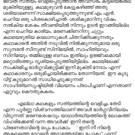
ജീവിത സത്യം വെളിപ്പെടുത്താൻ അവസരം കിട്ടിയെങ്കിലേ
മുക്തിയുള്ളു. കഥമുഴുവൻ കേട്ടുകഴിഞ്ഞ് അതു
ശരിയാണെന്ന് സാക്ഷ്യപ്പെടുത്തുന്നുണ്ട് എം എൻ.
ചെറിയ ഒരു പിശകൊഴിച്ചാൽ- ശശികുമാറിനു വിഷം
നൽകിയ ശേഷം തീവണ്ടിയിൽ നിന്നും ഉടൻ ഇറങ്ങിയില്ല
എന്ന ചെറിയ കാര്യം. മരണക്കിണറിനു ചുറ്റും
കഥയെഴുതിയ കടലാസുകൾ ചിതറിക്കിടക്കുന്നതും
കഥാകാരൻ അതിൻ നടുവിൽ നിൽക്കുന്നതുമായ ഒരു
സുന്ദരൻ സീനുണ്ട് സിനിമയിൽ. സാഹിത്യവും
സിനിമയും തമ്മിലുള്ള ബന്ധം ഇതിലും ഉജ്ജ്വലമായി
മറ്റൊരിടത്തും ദൃശ്യപ്പെടുത്തിയിട്ടില്ല. കഥയിലേക്ക്
സംക്രമിച്ച ഭാർഗ്ഗവിക്കുട്ടിക്ക് ഇനി മുക്തി നേടാം എന്ന്
കഥാകാരനും ഒരുമിച്ചായിരിക്കണം തോന്നിയത്. ഈ കൂടു
വിട്ട് കൂടുമാറൽ സാധിച്ചെടുക്കുന്നത്
സാഹിത്യസൃഷ്ടിയിൽ വിലയനം പ്രാപിച്ചാണ് എന്നതാണ്
ഏറ്റവും കൌതുകകരം.
എല്ലാ കഥകളും സത്യത്തിന്റെ വെളിച്ചം തേടി
എന്ന പൂർണ്ണ വിശ്വസത്തിലാണ് അവൾ ഭാർഗ്ഗവീനിലയം
വിടുന്നത്. മരണശേഷവും യാഥാർത്ഥ്യത്തിന്റെ ലോകത്ത്
വിഹരിക്കേണ്ടി വന്ന അവൾക്ക് ഇനി തന്റെ
പ്രണേതാവിന്റെ ഒപ്പം പോകാം ‘ ഇനി നീ നിന്റെ
അകലത്തെ ദേവന്റെ അടുത്തേയ്ക്കു പോകൂ” എന്ന്