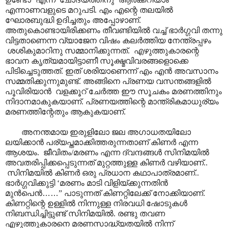
എന്നാണവളുടെ മറുപടി. എം എന്റെ തലയിൽ
ഘോരബുദ്ധി ഉദിച്ചതും അപ്പോഴാ‍ണ്.
അതുകൊണ്ടായിരിക്കണം തീവണ്ടിയിൽ വച്ച് ഭാർഗ്ഗവി തന്നു
വിട്ടതാണെന്ന വ്യാജേന വിഷം കലർത്തിയ നേന്ത്രപ്പഴം
ശശികുമാറിനു സമ്മാനിക്കുന്നത്. എഴുത്തുകാരന്റെ
ഭാവന കൃത്യമായിട്ടാണീ സൂക്ഷ്മവിവരങ്ങളൊക്കെ
പിടിച്ചെടുത്തത്. ഇത് ശരിയാണെന്ന് എം എൻ അവസാനം
സമ്മതിക്കുന്നുമുണ്ട്. അങ്ങിനെ പ്രണയ വസന്തങ്ങളിൽ
പൂവിരിയാൻ വളക്കൂറ് ചേർത്ത ഈ സൂചകം മരണത്തിനും
നിദാനമാകുകയാണ്. പ്രണയത്തിന്റെ മാന്ത്രികമാധുര്യം
മരണത്തിന്റേതും ആകുകയാണ്.
അനന്തമായ ഇരുളിലോ ജല അഗാധതയിലോ
ലയിക്കാൻ പര്യപ്തമാക്കിത്തരുന്നതാണ് കിണർ എന്ന
ആശയം. ജീവിതം/മരണം എന്ന ദ്വന്ദങ്ങൾ സിനിമയിൽ
അവതരിപ്പിക്കപ്പെടുന്നത് മുറ്റത്തുള്ള കിണർ വഴിയാണ്..
സിനിമയിൽ കിണർ ഒരു പ്രധാന കഥാപാത്രമാണ്..
ഭാർഗ്ഗവിക്കുട്ടി ‘മരണം മാടി വിളിയ്ക്കുന്നതിൻ
മുൻപെൻ
……
” പാടുന്നത് കിണറ്റിലേക്ക് നോക്കിയാണ്.
കിണറ്റിന്റെ ഉള്ളിൽ നിന്നുള്ള നിരവധി ഷോടുകൾ
നിബന്ധിച്ചിട്ടുണ്ട് സിനിമയിൽ. രണ്ടു തവണ
എഴുത്തുകാരനെ മരണസാദ്ധ്യതയിൽ നിന്ന്