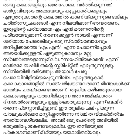
രണ്ടു കാലങ്ങളിലും ഒരേ പോലെ വർത്തിക്കുന്നത്.
ഭാർഗ്ഗവിയുടെ അമ്മയേയും കൂട്ടുകാരികളെയും
എഴുത്തുകാരന്റെ കാലത്തിൽ കാണിയ്ക്കുന്നുണ്ടെങ്കിലും
ചരിത്രസൂചകങ്ങൾ എന്ന നിലയിലാണ് അവതരണം.
ഇരുളിന്റെ പര്യാമായ എം എൻ മരണത്തിന്റെ
പര്യായവുമാണ്. നാണുക്കുട്ടൻ നായർ എന്നാണ്
ശരിയായ പേരെങ്കിലും ഒരു സ്വത്വബോധവും
ജനിപ്പിക്കാത്തെ ‘എം എൻ’ എന്ന പേരാണിപ്പോൾ
അയാൾക്കുള്ളത്. എഴുത്തുകാരനും മറ്റു
സ്വത്വങ്ങളൊന്നുമില്ല. “സാഹിത്യകാരൻ’ എന്ന്
മാത്രമേ ബഷീർ തന്റെ സ്ക്രിപ്റ്റിൽ എഴുതുന്നുള്ളു.
സിനിമയിൽ ഒരിടത്തും അയാൾ പേരു
ചൊല്ലിവിളിയ്ക്കപ്പെടുന്നില്ല. എഴുത്തുകാർ
കാലാകാലങ്ങളിൽ സഞ്ചരിക്കേണ്ടവരാണ്, മിഥ്യകൾക്ക്
ഭാഷ്യം ചമയ്ക്കേണ്ടവരാണ്. ‘തൂലിക കഴിഞ്ഞുപോയ
കാലങ്ങളേയും വരാനിരിക്കുന്ന അനന്തമില്ലാത്ത
ദിനരാത്രങ്ങളേയും ഉള്ളിലൊതുക്കുന്നു‘ എന്ന് ബഷീർ
തന്നെ പ്രസ്താവിച്ചിട്ടുണ്ട്. ഈ തൂലിക ചലിപ്പിക്കുന്ന
വിരലുകൾക്കോ മസ്തിഷ്കത്തിനോ നിശ്ചിത വ്യക്തിത്വം
അത്യാവശ്യമല്ല, അവർ ഒരു പേരിന്റെ അടിയിൽ
ഒതുങ്ങിപ്പോകേണ്ടവരുമല്ല. ഈ തനിമയുടെ
പ്രകാശനമാണ് മിഥ്യയും യാഥാർത്ഥ്യവും