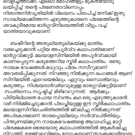
വെളിച്ചത്താക്കി, എല്ലാ മോഹങ്ങളും മുക്തിയോടു
ലയിപ്പിച്ച് തന്റെ പ്രണേതാവിനൊപ്പം
നിതാന്തനിർവൃതിയിൽ വിലയനം പ്രാപിച്ച് തനിക്ക് ഇതു
സാദ്ധ്യമാക്കിത്തന്ന എഴുത്തുകാരനെ പ്രേമത്തിന്റെ
ശവകുടീരമായ ഭാർഗ്ഗവീനിലയത്തിൽ വിട്ടും വച്ച്
യാത്രയാവുകയാണ്.
ബഷീറിന്റെ അതുല്യതൂലികയ്ക്കു മാത്രം
വരച്ചെടുക്കാൻ പറ്റിയ അപൂർവ്വ കഥാപാത്രമാണ്
ഭാർഗ്ഗവിക്കുട്ടി. മലയാളസിനിമയിൽ അപൂർവ്വമായി
കാണപ്പെടുന്ന കരുത്തേറിയ സ്ത്രീ കഥാപാത്രം. രണ്ടു
നായക വേഷങ്ങൾ-മധുവും പ്രേം നസീറുമാണ്
അവതരിപ്പിക്കുന്നത്- നിറഞ്ഞു നിൽക്കുന്ന രംഗങ്ങൾ ആണ്
സിനിമയിൽ ഏറെയെങ്കിലും ഏറ്റവും സ്ഥൈര്യവും
കരുത്തും നിശ്ചയദാർഢ്യവുമുള്ള ഭാരഗ്ഗവിക്കുട്ടിയാണ്
സംത്രാസം സൃഷ്ടിച്ച് മിഴിവേറുന്നത്. ആർക്കും
പിടിയില്ലാതെ പോയ സ്വന്തം കഥ ഒരു എഴുത്തുകാരൻ
വഴി നിർമ്മിച്ചെടുക്കാൻ പ്രാപ്തിയുള്ള ഈ സ്ത്രീകഥാപാത്രം
മലയാളസിനിമാചരിത്രത്തിൽ ജ്വലിച്ചു നിൽക്കുന്നത്
അപ്രകാരമാണ്. താരപ്പൊലിമയും സർവ്വപ്രീതിയും
പിന്തുണയ്ക്കുന്ന നായകവേഷങ്ങളെ ആവാഹിച്ചു മാറ്റി
പ്രേക്ഷകരെ ഒരേയൊരു കഥാപാത്രത്തിൽ ആകർഷിച്ചു
നിറുത്തി ഉജ്ജ്വലവിജയം നേടുകയാണ് തുടക്കക്കാരിയായ