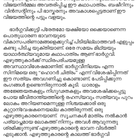
വിജയനിർമ്മല അവതരിപ്പിച്ച ഈ കഥാപാത്രം. ബഷീറിനും
വിൻസന്റിനും പി ഭാസ്കരനും അവകാശപ്പെട്ടതാണ് ഈ
വിജയത്തിന്റെ പട്ടും വളയും.
ഭാർഗ്ഗവിക്കുട്ടി പ്രേതമോ യക്ഷിയോ ഒക്കെയാണെന്ന
പൊതുധാരണ ഭാവനയുടെ
വികാസപരിണാമങ്ങളെക്കുറിച്ച് പിടിയില്ലാത്തവർ എളുപ്പം
കണ്ടു പിടിച്ച യുക്തിയാണ്. ഒരേ സമയം മിഥ്യയും
യാഥാർത്ഥ്യവുമായ കഥാപാത്രം ആണ് ഭാർഗ്ഗവി.
എഴുത്തുകാർക്ക് സ്ഥിരപരിചയമുള്ള
അവസ്ഥാവിശേഷമാണിത്. ഭാർഗ്ഗവീനിലയം എന്ന
സിനിമയെ ഒരു “ഹൊറർ ചിത്രം” എന്ന് വിശേഷിപ്പിന്നത്
ഈ സത്യം അവഗണിച്ചു കൊണ്ടാണ്, പേടിപ്പിക്കുന്ന
രംഗങ്ങൾ ഉണ്ടെന്നിരുന്നാൽ കൂടി. ധാരാളം
അജ്ഞേയതകളും നിഗൂഢതകളും അവശേഷിക്കപ്പെട്ടു
പോയ ജീവിതാന്ത്യത്തിന്റെ രഹസ്യവും സത്യവും പുറം
ലോകം അറിയണമെന്നുള്ള നിശ്ചയക്കാരി ഒരു
കുറ്റാന്വേഷകനെയല്ല കാത്തിരുന്നത്, ഒരു
എഴുത്തുകാരനെയാണ്. സൂചനകൾ മാത്രം നൽകാൻ
പര്യാപ്തമായ ലോകത്ത് നിന്നും അവൾ ആവുന്നതു
ശ്രമിക്കുന്നുണ്ട് എഴുത്തുകാരന്റെ ഭാവന വിടർത്തി
എടുക്കാൻ. എഴുത്തുകാരന്റെ കാലത്ത് ഭാർഗ്ഗവി