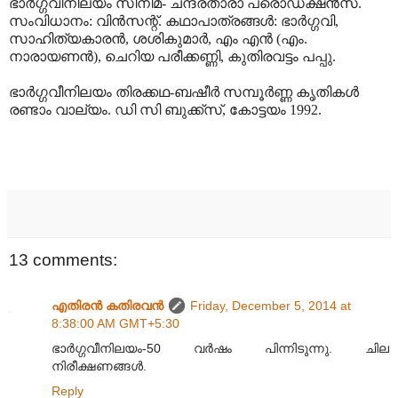
ഭാർഗ്ഗവീനിലയം സിനിമ- ചന്ദ്രതാരാ പ്രൊഡക്ഷൻസ്.
സംവിധാനം: വിൻസന്റ്. കഥാപാത്രങ്ങൾ: ഭാർഗ്ഗവി,
സാഹിത്യകാരൻ, ശശികുമാർ, എം എൻ (എം.
നാരായണൻ), ചെറിയ പരീക്കണ്ണി, കുതിരവട്ടം പപ്പു.
ഭാർഗ്ഗവീനിലയം തിരക്കഥ-ബഷീർ സമ്പൂർണ്ണ കൃതികൾ
രണ്ടാം വാല്യം. ഡി സി ബുക്ക്സ്, കോട്ടയം 1992.
13 comments:
എതിരന്‍ കതിരവന്‍
Friday, December 5, 2014 at
8:38:00 AM GMT+5:30
ഭാർഗ്ഗവീനിലയം-50 വർഷം പിന്നിടുന്നു. ചില
നിരീക്ഷണങ്ങൾ.
Reply