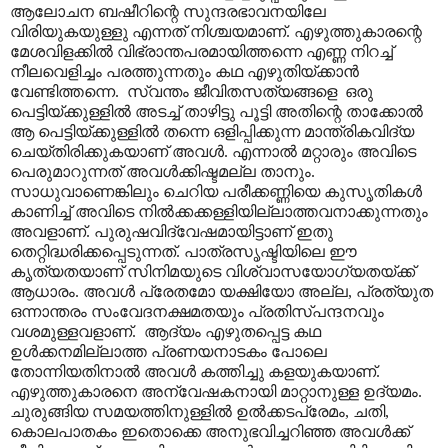
ആലോചന ബഷീറിന്റെ സുന്ദരഭാവനയിലേ
വിരിയുകയുള്ളു എന്നത് നിശ്ചയമാണ്. എഴുത്തുകാരന്റെ
മേശവിളക്കിൽ വിഭ്രാന്തപരമായിത്തന്നെ എണ്ണ നിറച്ച്
നീലവെളിച്ചം പരത്തുന്നതും കഥ എഴുതിയ്ക്കാൻ
വേണ്ടിത്തന്നെ. സ്വന്തം ജീവിതസത്യങ്ങളെ ഒരു
പെട്ടിയ്ക്കുള്ളിൽ അടച്ച് താഴിട്ടു പൂട്ടി അതിന്റെ താക്കോൽ
ആ പെട്ടിയ്ക്കുള്ളിൽ തന്നെ ഒളിപ്പിക്കുന്ന മാന്ത്രികവിദ്യ
ചെയ്തിരിക്കുകയാണ് അവൾ. എന്നാൽ മറ്റാരും അവിടെ
പെരുമാറുന്നത് അവൾക്കിഷ്ടമല്ല താനും.
സാധുവാണെങ്കിലും ചെറിയ പരീക്കണ്ണിയെ കുസൃതികൾ
കാണിച്ച് അവിടെ നിൽക്കക്കള്ളിയില്ലാത്തവനാക്കുന്നതും
അവളാണ്. പുരുഷവിദ്വേഷമായിട്ടാണ് ഇതു
തെറ്റിദ്ധരിക്കപ്പെടുന്നത്. പാത്രസൃഷ്ടിയിലെ ഈ
കൃത്യതയാണ് സിനിമയുടെ വിശ്വാസയോഗ്യതയ്ക്ക്
ആധാരം. അവൾ പ്രേതമോ യക്ഷിയോ അല്ല, പ്രത്യുത
ഒന്നാന്തരം സംവേദനക്ഷമതയും പ്രതിസ്പന്ദനവും
വശമുള്ളവളാണ്. ആദ്യം എഴുതപ്പെട്ട കഥ
ഉൾക്കനമില്ലാത്ത പ്രണയനാടകം പോലെ
തോന്നിയതിനാൽ അവൾ കത്തിച്ചു കളയുകയാണ്.
എഴുത്തുകാരനെ അന്വേഷകനായി മാറ്റാനുള്ള ഉദ്യമം.
ചുരുങ്ങിയ സമയത്തിനുള്ളിൽ ഉൽക്കടപ്രേമം, ചതി,
കൊലപാതകം ഇതൊക്കെ അനുഭവിച്ചറിഞ്ഞ അവൾക്ക്