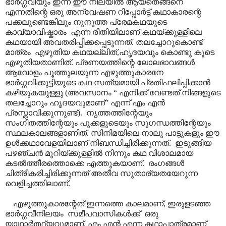
ഭാർഗ്ഗവിയും ഇന്ന് ഈ നിലയിൽ ആയതെങ്ങനെ
എന്നതിന്റെ ഒരു അന്വേഷണ റിപ്പോർട്ട് കഥാകാരന്റെ
പക്കലുണ്ടെങ്കിലും നുനുത്ത പ്രേമകഥയുടെ
കാവ്യാവിഷ്കാരം എന്ന രീതിയിലാണ് കഥയ്ക്കുള്ളിലെ
കഥയായി അവതരിപ്പിക്കപ്പെടുന്നത്. തലച്ചോറുകൊണ്ട്
മാത്രം എഴുതിയ കഥയല്ലിത്,ഹൃദയവും കൊണ്ടു കൂടെ
എഴുതിയതാണിത്. പ്രണയത്തിന്റെ ലോലഭാവങ്ങൾ
ആവോളം പൂത്തുലയുന്ന എഴുത്തുകാരനേ
ഭാർഗ്ഗവിക്കുട്ടിയുടെ കഥ സത്യമായി പ്രതിഫലിപ്പിക്കാൻ
കഴിയുകയുള്ളു (അവസാനം “ എനിക്ക് വേണ്ടത് നിങ്ങളുടെ
തലച്ചോറും ഹൃദയവുമാണ്” എന്ന് എം എൻ
പ്രസ്താവിക്കുന്നുണ്ട്). നൃത്തത്തിന്റേയും
സംഗീതത്തിന്റേയും പൂക്കളുടെയും സുഗന്ധത്തിന്റേയും
സ്ഥലകാലങ്ങളാണിത്. സിനിമയിലെ നാലു പാട്ടുകളും ഈ
ഉൾക്കഥാവേളയിലാണ് നിബന്ധിച്ചിരിക്കുന്നത്. ഇടുങ്ങിയ
പഴഞ്ചൻ മുറിയ്ക്കുള്ളിൽ നിന്നും കഥ വിശാലമായ
കടൽത്തീരത്തൊക്കെ എത്തുകയാണ്. രംഗങ്ങൾ
ചിത്രീകരിച്ചിരിക്കുന്നത് അതീവ സുതാര്യതയേറുന്ന
വെളിച്ചത്തിലാണ്.
എഴുത്തുകാരന്റേത് ഇന്നത്തെ കാലമാണ്, ഇരുളടഞ്ഞ
ഭാർഗ്ഗവീനിലയം സമീപവാസികൾക്ക് ഒരു
യാഥാർത്ഥ്യവുമാണ്. എം എൻ എന്ന കഥാപാത്രമാണ്