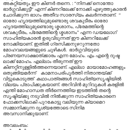
അകറ്റിയതും ഈ കിണർ തന്നെ. : “നിനക്ക് നൊന്തോ
ഭാർഗ്ഗവിക്കുട്ടീ“ എന്ന് കിണറിലേക്ക് നോക്കി എഴുത്തുകാരൻ
ചോദിക്കുന്ന ഭാഗം അതീവ സാരസ്യം കലർന്നതാണ്. “
ഓരോ ഹൃദയത്തിലുമുണ്ടൊരു ശവകുടീരം ഓരോ
ഹൃദയത്തിലുമുണ്ടൊരു ശ്മശാനം, പ്രേമത്തിന്റെ
ശവകുടീരം, പ്രേമത്തിന്റെ ശ്മശാനം” എന്ന ഡയലോഗ്
സാഹിത്യകാരൻ ഉരുവിടുന്നത് ഈ കിണറിലേക്ക്
നോക്കിയാണ്. ഇതിൽ ഗ്രസിക്കനുഴറുന്നതോ
മോഹവലയങ്ങളുടെ ചുഴികൾ. ഭാർഗ്ഗവിയുടെ
പ്രണയസാക്ഷാത്ക്കാരം എന്ന മോഹം. എം എന്റെ ദുഷ്ട
ലാക്ക് മോഹം. എല്ലാം തീരുന്നത് ഈ
കിണറ്റിനുള്ളിൽത്തന്നെയാണ്. എല്ലാ മായാമോഹങ്ങളും
ഒതുങ്ങിയമർന്ന് കാമനാപരിപൂർത്തി നിതാന്തയ്ക്ക്
വിട്ടുകൊടുത്ത് കഥാപാത്രങ്ങൾ സാഹിത്യസൃഷ്ടിയിൽ
വിലയം പ്രാപിക്കുകയാണ്. അറിവിൻ മുറിവുകൾ കരളിൽ
ഏന്തി മോഹാന്ധത തീർന്നെത്തിയ ഇടത്തിൽ തന്റെ
സൃഷ്ടിയ്ക്കു നടുവിൽ നിൽക്കുന്ന സാഹിത്യകാരനെ
ഫോക്കസിലാകി പുറകോട്ടു വലിയുന്ന ക്യാമെറ
സമ്മാനിക്കുന്ന ദൃശ്യത്തോടെ സിനിമ
അവസാനിക്കുയാണ്.
അവലംബം: