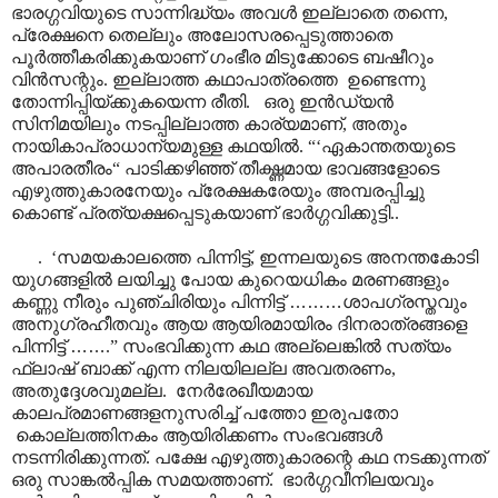
ഭാരഗ്ഗവിയുടെ സാന്നിദ്ധ്യം അവൾ ഇല്ലാതെ തന്നെ,
പ്രേക്ഷനെ തെല്ലും അലോസരപ്പെടുത്താതെ
പൂർത്തീകരിക്കുകയാണ് ഗംഭീര മിടുക്കോടെ ബഷീറും
വിൻസന്റും. ഇല്ലാത്ത കഥാപാത്രത്തെ ഉണ്ടെന്നു
തോന്നിപ്പിയ്ക്കുകയെന്ന രീതി. ഒരു ഇൻഡ്യൻ
സിനിമയിലും നടപ്പില്ലാത്ത കാര്യമാണ്, അതും
നായികാപ്രാധാന്യമുള്ള കഥയിൽ. “‘ഏകാന്തതയുടെ
അപാരതീരം“ പാടിക്കഴിഞ്ഞ് തീക്ഷ്ണമായ ഭാവങ്ങളോടെ
എഴുത്തുകാരനേയും പ്രേക്ഷകരേയും അമ്പരപ്പിച്ചു
കൊണ്ട് പ്രത്യക്ഷപ്പെടുകയാണ് ഭാർഗ്ഗവിക്കുട്ടി..
. ‘സമയകാലത്തെ പിന്നിട്ട്, ഇന്നലയുടെ അനന്തകോടി
യുഗങ്ങളിൽ ലയിച്ചു പോയ കുറെയധികം മരണങ്ങളും
കണ്ണു നീരും പുഞ്ചിരിയും പിന്നിട്ട്
………
ശാപഗ്രസ്തവും
അനുഗ്രഹീതവും ആയ ആയിരമായിരം ദിനരാത്രങ്ങളെ
പിന്നിട്ട്
……
.” സംഭവിക്കുന്ന കഥ അല്ലെങ്കിൽ സത്യം
ഫ്ലാഷ് ബാക്ക് എന്ന നിലയിലല്ല അവതരണം,
അതുദ്ദേശവുമല്ല. നേർരേഖീയമായ
കാലപ്രമാണങ്ങളനുസരിച്ച് പത്തോ ഇരുപതോ
കൊല്ലത്തിനകം ആയിരിക്കണം സംഭവങ്ങൾ
നടന്നിരിക്കുന്നത്. പക്ഷേ എഴുത്തുകാരന്റെ കഥ നടക്കുന്നത്
ഒരു സാങ്കൽ‌പ്പിക സമയത്താണ്. ഭാർഗ്ഗവീനിലയവും