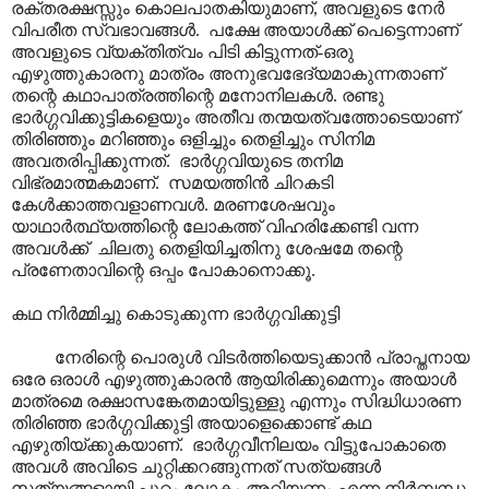
രക്തരക്ഷസ്സും കൊലപാതകിയുമാണ്, അവളുടെ നേർ
വിപരീത സ്വഭാവങ്ങൾ. പക്ഷേ അയാൾക്ക് പെട്ടെന്നാണ്
അവളുടെ വ്യക്തിത്വം പിടി കിട്ടുന്നത്-ഒരു
എഴുത്തുകാരനു മാത്രം അനുഭവഭേദ്യമാകുന്നതാണ്
തന്റെ കഥാപാത്രത്തിന്റെ മനോനിലകൾ. രണ്ടു
ഭാർഗ്ഗവിക്കുട്ടികളെയും അതീവ തന്മയത്വത്തോടെയാണ്
തിരിഞ്ഞും മറിഞ്ഞും ഒളിച്ചും തെളിച്ചും സിനിമ
അവതരിപ്പിക്കുന്നത്. ഭാർഗ്ഗവിയുടെ തനിമ
വിഭ്രമാത്മകമാണ്. സമയത്തിൻ ചിറകടി
കേൾക്കാത്തവളാണവൾ. മരണശേഷവും
യാഥാർത്ഥ്യത്തിന്റെ ലോകത്ത് വിഹരിക്കേണ്ടി വന്ന
അവൾക്ക് ചിലതു തെളിയിച്ചതിനു ശേഷമേ തന്റെ
പ്രണേതാവിന്റെ ഒപ്പം പോകാനൊക്കൂ.
കഥ നിർമ്മിച്ചു കൊടുക്കുന്ന ഭാർഗ്ഗവിക്കുട്ടി
നേരിന്റെ പൊരുൾ വിടർത്തിയെടുക്കാൻ പ്രാപ്തനായ
ഒരേ ഒരാൾ എഴുത്തുകാരൻ ആയിരിക്കുമെന്നും അയാൾ
മാത്രമെ രക്ഷാസങ്കേതമായിട്ടുള്ളു എന്നും സിദ്ധിധാരണ
തിരിഞ്ഞ ഭാർഗ്ഗവിക്കുട്ടി അയാളെക്കൊണ്ട് കഥ
എഴുതിയ്ക്കുകയാണ്. ഭാർഗ്ഗവീനിലയം വിട്ടുപോകാതെ
അവൾ അവിടെ ചുറ്റിക്കറങ്ങുന്നത് സത്യങ്ങൾ
സത്യങ്ങളായി പുറം ലോകം അറിയണം എന്ന നിർബ്ബന്ധ