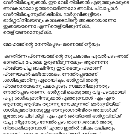
വേർതിരിച്ചെടുക്കൽ. ഈ വേർ തിരിക്കൽ എഴുത്തുകാരുടെ
അവകാശമോ ഉത്തരവാദിത്തമോ അല്ല. ചിലപ്പോൾ
വേർതിരിച്ചെന്നുമിരിക്കില്ല. ഭാർഗ്ഗവിക്കുട്ടിയും
ഭാർഗ്ഗവീനിലയവും കാലക്കടലിന്റെ അക്കരെയാണോ
ഇക്കരയാണൊ എന്ന് തെളിയിക്കുന്നില്ല,
തെളിയണമെന്നുമില്ല.
മോഹത്തിന്റെ നേന്ത്രപ്പഴം- മരണത്തിന്റേയും
കറതീർന്ന പ്രണയത്തിന്റെ സൂചകാങ്കം പൂവൻപഴം-അത്
ഓറഞ്ചു പോലെ ഉരുണ്ടിരുന്നാലും- ആണെന്നു
പ്രഖ്യാപിച്ച ബഷീറിനു ഇവിടെയും പഴമാണ്
പ്രണയഹർഷദ്യോതകം. നേന്ത്രപ്പഴമാണ്
.ശശികുമാറിനു ഏറെയിഷ്ടം. ഭാർഗ്ഗവി തന്റെ
പ്രാണനായകനു പലപ്പോഴും സമ്മാനിക്കുന്നതും
നേന്ത്രപ്പഴം തന്നെ. ഭാർഗ്ഗവി കൊടുത്തു വിട്ട പഴവുമായി
പപ്പു ശശികുമാറിനടുക്കൽ എത്തുമ്പോൾ എം എൻ
ആണതു ആദ്യം തുറന്നു നോക്കുന്നത് ഭാർഗ്ഗവിയ്ക്ക്
ശശികുമാറിനോടുള്ള അനുരാഗതീവ്രത അയാൾക്ക്
ഇതോടെ പിടി കിട്ടി. എം എൻ ഒരിയ്ക്കൽ ഭാർഗ്ഗവിയ്ക്ക്
വച്ചു നീട്ടുന്നതും നേന്ത്രപ്പഴം തന്നെ..അവൾ അതു
നിരാകരിക്കുമ്പോൾ ‘എന്താ ഇതിൽ വിഷം വല്ലതും
ഉണ്ടോ‘ എന്ന ചോദ്യത്തിനു ‘ആർക്കറിയാം‘