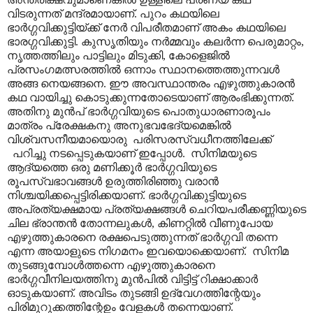
വിടരുന്നത് മന്ദ്രമായാണ്. പുറം കഥയിലെ
ഭാർഗ്ഗവിക്കുട്ടിയ്ക്ക് നേർ വിപരീതമാണ് അകം കഥയിലെ
ഭാരഗ്ഗവിക്കുട്ടി. കുസൃതിയും നർമ്മവും കലർന്ന പെരുമാറ്റം,
നൃത്തത്തിലും പാട്ടിലും മിടുക്കി, കോളെജിൽ
പ്രസംഗമത്സരത്തിൽ ഒന്നാം സ്ഥാനത്തെത്തുന്നവൾ
അങ്ങ നെയങ്ങനെ. ഈ അവസ്ഥാന്തരം എഴുത്തുകാരൻ
കഥ വായിച്ചു കൊടുക്കുന്നതോടെയാണ് ആരംഭിക്കുന്നത്.
അതിനു മുൻപ് ഭാർഗ്ഗവിയുടെ പൊതുധാരണാരൂപം
മാത്രം പ്രേക്ഷകനു അനുഭവഭേദ്യമെങ്കിൽ
വിശ്വസനീയമായൊരു പരിസരസ്വധീനത്തിലേക്ക്
പറിച്ചു നടപ്പെടുകയാണ് ഇപ്പോൾ. സിനിമയുടെ
ആദ്യത്തെ ഒരു മണിക്കൂർ ഭാർഗ്ഗവിയുടെ
രൂപസ്വഭാവങ്ങൾ ഉരുത്തിരിഞ്ഞു വരാൻ
നിശ്ചയിക്കപ്പെട്ടിരിക്കയാണ്. ഭാർഗ്ഗവിക്കുട്ടിയുടെ
അപ്രത്യക്ഷമായ പ്രത്യക്ഷങ്ങൾ ചെറിയപരീക്കണ്ണിയുടെ
ചില ഭ്രാന്തൻ തോന്നലുകൾ, കിണറ്റിൽ വീണുപോയ
എഴുത്തുകാരനെ രക്ഷപെടുത്തുന്നത് ഭാർഗ്ഗവി തന്നെ
എന്ന അയാളുടെ നിഗമനം ഇവയൊക്കെയാണ്. സിനിമ
തുടങ്ങുമ്പോൾത്തന്നെ എഴുത്തുകാരനെ
ഭാർഗ്ഗവീനിലയത്തിനു മുൻപിൽ വിട്ടിട്ട് റിക്ഷാക്കാർ
ഓടുകയാണ്. അവിടം തുടങ്ങി ഉദ്വേഗത്തിന്റേയും
പിരിമുറുക്കത്തിന്റേഉം വേളകൾ തന്നെയാണ്.