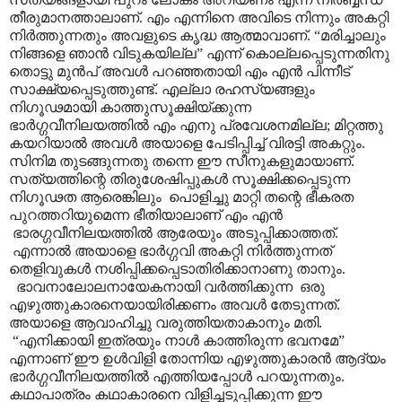
തീരുമാനത്താലാണ്. എം എന്നിനെ അവിടെ നിന്നും അകറ്റി
നിർത്തുന്നതും അവളുടെ കൃദ്ധ ആത്മാവാണ്. “മരിച്ചാലും
നിങ്ങളെ ഞാൻ വിടുകയില്ല” എന്ന് കൊല്ലപ്പെടുന്നതിനു
തൊട്ടു മുൻപ് അവൾ പറഞ്ഞതായി എം എൻ പിന്നീട്
സാക്ഷ്യപ്പെടുത്തുണ്ട്. എല്ലാ രഹസ്യങ്ങളും
നിഗൂഢമായി കാത്തുസൂക്ഷിയ്ക്കുന്ന
ഭാർഗ്ഗവീനിലയത്തിൽ എം എനു പ്രവേശനമില്ല; മിറ്റത്തു
കയറിയാൽ അവൾ അയാളെ പേടിപ്പിച്ച് വിരട്ടി അകറ്റും.
സിനിമ തുടങ്ങുന്നതു തന്നെ ഈ സീനുകളുമായാണ്.
സത്യത്തിന്റെ തിരുശേഷിപ്പുകൾ സൂക്ഷിക്കപ്പെടുന്ന
നിഗൂഢത ആരെങ്കിലും പൊളിച്ചു മാറ്റി തന്റെ ഭീകരത
പുറത്തറിയുമെന്ന ഭീതിയാലാണ് എം എൻ
ഭാരഗ്ഗവീനിലയത്തിൽ ആരേയും അടുപ്പിക്കാത്തത്.
എന്നാൽ അയാളെ ഭാർഗ്ഗവി അകറ്റി നിർത്തുന്നത്
തെളിവുകൾ നശിപ്പിക്കപ്പെടാതിരിക്കാനാണു താനും.
ഭാവനാലോലനായേകനായി വർത്തിക്കുന്ന ഒരു
എഴുത്തുകാരനെയായിരിക്കണം അവൾ തേടുന്നത്.
അയാളെ ആവാഹിച്ചു വരുത്തിയതാകാനും മതി.
“എനിക്കായി ഇത്രയും നാൾ കാത്തിരുന്ന ഭവനമേ”
എന്നാണ് ഈ ഉൾവിളി തോന്നിയ എഴുത്തുകാരൻ ആദ്യം
ഭാർഗ്ഗവീനിലയത്തിൽ എത്തിയപ്പോൾ പറയുന്നതും.
കഥാപാത്രം കഥാകാരനെ വിളിച്ചടുപ്പിക്കുന്ന ഈ