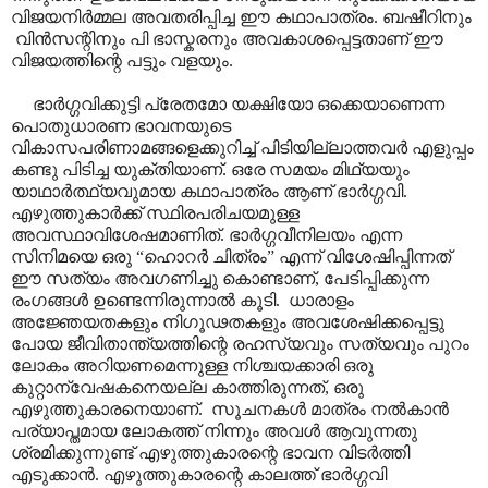
വിജയനിർമ്മല അവതരിപ്പിച്ച ഈ കഥാപാത്രം. ബഷീറിനും
വിൻസന്റിനും പി ഭാസ്കരനും അവകാശപ്പെട്ടതാണ് ഈ
വിജയത്തിന്റെ പട്ടും വളയും.
ഭാർഗ്ഗവിക്കുട്ടി പ്രേതമോ യക്ഷിയോ ഒക്കെയാണെന്ന
പൊതുധാരണ ഭാവനയുടെ
വികാസപരിണാമങ്ങളെക്കുറിച്ച് പിടിയില്ലാത്തവർ എളുപ്പം
കണ്ടു പിടിച്ച യുക്തിയാണ്. ഒരേ സമയം മിഥ്യയും
യാഥാർത്ഥ്യവുമായ കഥാപാത്രം ആണ് ഭാർഗ്ഗവി.
എഴുത്തുകാർക്ക് സ്ഥിരപരിചയമുള്ള
അവസ്ഥാവിശേഷമാണിത്. ഭാർഗ്ഗവീനിലയം എന്ന
സിനിമയെ ഒരു “ഹൊറർ ചിത്രം” എന്ന് വിശേഷിപ്പിന്നത്
ഈ സത്യം അവഗണിച്ചു കൊണ്ടാണ്, പേടിപ്പിക്കുന്ന
രംഗങ്ങൾ ഉണ്ടെന്നിരുന്നാൽ കൂടി. ധാരാളം
അജ്ഞേയതകളും നിഗൂഢതകളും അവശേഷിക്കപ്പെട്ടു
പോയ ജീവിതാന്ത്യത്തിന്റെ രഹസ്യവും സത്യവും പുറം
ലോകം അറിയണമെന്നുള്ള നിശ്ചയക്കാരി ഒരു
കുറ്റാന്വേഷകനെയല്ല കാത്തിരുന്നത്, ഒരു
എഴുത്തുകാരനെയാണ്. സൂചനകൾ മാത്രം നൽകാൻ
പര്യാപ്തമായ ലോകത്ത് നിന്നും അവൾ ആവുന്നതു
ശ്രമിക്കുന്നുണ്ട് എഴുത്തുകാരന്റെ ഭാവന വിടർത്തി
എടുക്കാൻ. എഴുത്തുകാരന്റെ കാലത്ത് ഭാർഗ്ഗവി