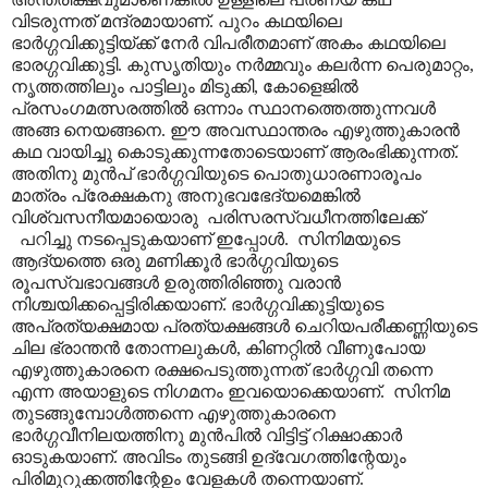
വിടരുന്നത് മന്ദ്രമായാണ്. പുറം കഥയിലെ
ഭാർഗ്ഗവിക്കുട്ടിയ്ക്ക് നേർ വിപരീതമാണ് അകം കഥയിലെ
ഭാരഗ്ഗവിക്കുട്ടി. കുസൃതിയും നർമ്മവും കലർന്ന പെരുമാറ്റം,
നൃത്തത്തിലും പാട്ടിലും മിടുക്കി, കോളെജിൽ
പ്രസംഗമത്സരത്തിൽ ഒന്നാം സ്ഥാനത്തെത്തുന്നവൾ
അങ്ങ നെയങ്ങനെ. ഈ അവസ്ഥാന്തരം എഴുത്തുകാരൻ
കഥ വായിച്ചു കൊടുക്കുന്നതോടെയാണ് ആരംഭിക്കുന്നത്.
അതിനു മുൻപ് ഭാർഗ്ഗവിയുടെ പൊതുധാരണാരൂപം
മാത്രം പ്രേക്ഷകനു അനുഭവഭേദ്യമെങ്കിൽ
വിശ്വസനീയമായൊരു പരിസരസ്വധീനത്തിലേക്ക്
പറിച്ചു നടപ്പെടുകയാണ് ഇപ്പോൾ. സിനിമയുടെ
ആദ്യത്തെ ഒരു മണിക്കൂർ ഭാർഗ്ഗവിയുടെ
രൂപസ്വഭാവങ്ങൾ ഉരുത്തിരിഞ്ഞു വരാൻ
നിശ്ചയിക്കപ്പെട്ടിരിക്കയാണ്. ഭാർഗ്ഗവിക്കുട്ടിയുടെ
അപ്രത്യക്ഷമായ പ്രത്യക്ഷങ്ങൾ ചെറിയപരീക്കണ്ണിയുടെ
ചില ഭ്രാന്തൻ തോന്നലുകൾ, കിണറ്റിൽ വീണുപോയ
എഴുത്തുകാരനെ രക്ഷപെടുത്തുന്നത് ഭാർഗ്ഗവി തന്നെ
എന്ന അയാളുടെ നിഗമനം ഇവയൊക്കെയാണ്. സിനിമ
തുടങ്ങുമ്പോൾത്തന്നെ എഴുത്തുകാരനെ
ഭാർഗ്ഗവീനിലയത്തിനു മുൻപിൽ വിട്ടിട്ട് റിക്ഷാക്കാർ
ഓടുകയാണ്. അവിടം തുടങ്ങി ഉദ്വേഗത്തിന്റേയും
പിരിമുറുക്കത്തിന്റേഉം വേളകൾ തന്നെയാണ്.