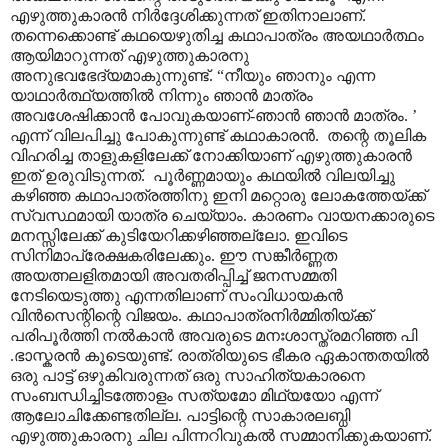
എഴുത്തുകാരൻ നിർദ്ദേശിക്കുന്നത് ഇതിനാലാണ്.
തന്നെക്കൊണ്ട് കഥയെഴുതിച്ച കഥാപാത്രം അയഥാർത്ഥം
ആയിമാറുന്നത് എഴുത്തുകാരനു
അനുഭവഭേദ്യമാകുന്നുണ്ട്. “നീയും ഞാനും എന്ന
യാഥാർത്ഥ്യത്തിൽ നിന്നും ഞാൻ മാത്രം
അവശേഷിക്കാൻ പോവുകയാണ്-ഞാൻ ഞാൻ മാത്രം. ’
എന്ന് വിലപിച്ചു പോകുന്നുണ്ട് കഥാകാരൻ. തന്റെ തൂലിക
വിഹരിച്ച താളുകളിലേക്ക് നോക്കിയാണ് എഴുത്തുകാരൻ
ഇത് ഉരുവിടുന്നത്. പൂർണ്ണമായും കഥയിൽ വിലയിച്ചു
കഴിഞ്ഞ കഥാപാത്രത്തിനു ഇനി മറ്റൊരു ലോകത്തേയ്ക്ക്
സ്വസ്ഥമായി യാത്ര ചെയ്യാം. കാരണം വായനക്കാരുടെ
മനസ്സിലേക്ക് കുടിയേറിക്കഴിഞ്ഞല്ലോ. ഇവിടെ
സിനിമാപ്രേക്ഷകരിലേക്കും. ഈ സങ്കീർണ്ണത
അയത്നലളിതമായി അവതരിപ്പിച്ച് ജനസമ്മതി
നേടിയെടുത്തു എന്നതിലാണ് സംവിധായകൻ
വിൻസെന്റിന്റെ വിജയം. കഥാപാത്രനിർമ്മിതിയ്ക്ക്
പരിപൂർത്തി നൽകാൻ അവരുടെ മനഃശാസ്ത്രമറിഞ്ഞ പി
.ഭാസ്കരൻ കൂടെയുണ്ട്. രാത്രിയുടെ ഭീകര ഏകാന്തതയിൽ
ഒരു പാട്ട് ഒഴുകിവരുന്നത് ഒരു സാഹിത്യകാരനെ
സംബന്ധിച്ചിടത്തോളം സത്യമോ മിഥ്യയോ എന്ന്
ആലോചിക്കേണ്ടതില്ല. പാട്ടിന്റെ സാകാരലബ്ധി
എഴുത്തുകാരനു ചില പിന്നറിവുകൽ സമ്മാനിക്കുകയാണ്.