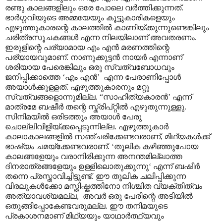
രണ്ടു കാലങ്ങളിലും ഒരേ പോലെ വർത്തിക്കുന്നത്.
ഭാർഗ്ഗവിയുടെ അമ്മയേയും കൂട്ടുകാരികളെയും
എഴുത്തുകാരന്റെ കാലത്തിൽ കാണിയ്ക്കുന്നുണ്ടെങ്കിലും
ചരിത്രസൂചകങ്ങൾ എന്ന നിലയിലാണ് അവതരണം.
ഇരുളിന്റെ പര്യാമായ എം എൻ മരണത്തിന്റെ
പര്യായവുമാണ്. നാണുക്കുട്ടൻ നായർ എന്നാണ്
ശരിയായ പേരെങ്കിലും ഒരു സ്വത്വബോധവും
ജനിപ്പിക്കാത്തെ ‘എം എൻ’ എന്ന പേരാണിപ്പോൾ
അയാൾക്കുള്ളത്. എഴുത്തുകാരനും മറ്റു
സ്വത്വങ്ങളൊന്നുമില്ല. “സാഹിത്യകാരൻ’ എന്ന്
മാത്രമേ ബഷീർ തന്റെ സ്ക്രിപ്റ്റിൽ എഴുതുന്നുള്ളു.
സിനിമയിൽ ഒരിടത്തും അയാൾ പേരു
ചൊല്ലിവിളിയ്ക്കപ്പെടുന്നില്ല. എഴുത്തുകാർ
കാലാകാലങ്ങളിൽ സഞ്ചരിക്കേണ്ടവരാണ്, മിഥ്യകൾക്ക്
ഭാഷ്യം ചമയ്ക്കേണ്ടവരാണ്. ‘തൂലിക കഴിഞ്ഞുപോയ
കാലങ്ങളേയും വരാനിരിക്കുന്ന അനന്തമില്ലാത്ത
ദിനരാത്രങ്ങളേയും ഉള്ളിലൊതുക്കുന്നു‘ എന്ന് ബഷീർ
തന്നെ പ്രസ്താവിച്ചിട്ടുണ്ട്. ഈ തൂലിക ചലിപ്പിക്കുന്ന
വിരലുകൾക്കോ മസ്തിഷ്കത്തിനോ നിശ്ചിത വ്യക്തിത്വം
അത്യാവശ്യമല്ല, അവർ ഒരു പേരിന്റെ അടിയിൽ
ഒതുങ്ങിപ്പോകേണ്ടവരുമല്ല. ഈ തനിമയുടെ
പ്രകാശനമാണ് മിഥ്യയും യാഥാർത്ഥ്യവും