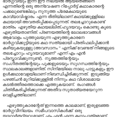
ഭാർഗ്ഗവിയും ഇന്ന് ഈ നിലയിൽ ആയതെങ്ങനെ
എന്നതിന്റെ ഒരു അന്വേഷണ റിപ്പോർട്ട് കഥാകാരന്റെ
പക്കലുണ്ടെങ്കിലും നുനുത്ത പ്രേമകഥയുടെ
കാവ്യാവിഷ്കാരം എന്ന രീതിയിലാണ് കഥയ്ക്കുള്ളിലെ
കഥയായി അവതരിപ്പിക്കപ്പെടുന്നത്. തലച്ചോറുകൊണ്ട്
മാത്രം എഴുതിയ കഥയല്ലിത്,ഹൃദയവും കൊണ്ടു കൂടെ
എഴുതിയതാണിത്. പ്രണയത്തിന്റെ ലോലഭാവങ്ങൾ
ആവോളം പൂത്തുലയുന്ന എഴുത്തുകാരനേ
ഭാർഗ്ഗവിക്കുട്ടിയുടെ കഥ സത്യമായി പ്രതിഫലിപ്പിക്കാൻ
കഴിയുകയുള്ളു (അവസാനം “ എനിക്ക് വേണ്ടത് നിങ്ങളുടെ
തലച്ചോറും ഹൃദയവുമാണ്” എന്ന് എം എൻ
പ്രസ്താവിക്കുന്നുണ്ട്). നൃത്തത്തിന്റേയും
സംഗീതത്തിന്റേയും പൂക്കളുടെയും സുഗന്ധത്തിന്റേയും
സ്ഥലകാലങ്ങളാണിത്. സിനിമയിലെ നാലു പാട്ടുകളും ഈ
ഉൾക്കഥാവേളയിലാണ് നിബന്ധിച്ചിരിക്കുന്നത്. ഇടുങ്ങിയ
പഴഞ്ചൻ മുറിയ്ക്കുള്ളിൽ നിന്നും കഥ വിശാലമായ
കടൽത്തീരത്തൊക്കെ എത്തുകയാണ്. രംഗങ്ങൾ
ചിത്രീകരിച്ചിരിക്കുന്നത് അതീവ സുതാര്യതയേറുന്ന
വെളിച്ചത്തിലാണ്.
എഴുത്തുകാരന്റേത് ഇന്നത്തെ കാലമാണ്, ഇരുളടഞ്ഞ
ഭാർഗ്ഗവീനിലയം സമീപവാസികൾക്ക് ഒരു
യാഥാർത്ഥ്യവുമാണ്. എം എൻ എന്ന കഥാപാത്രമാണ്