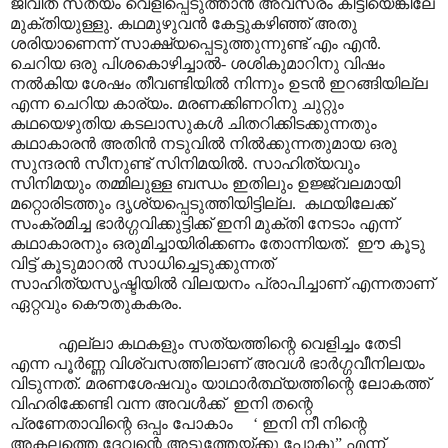
ജീവിത സത്യം വെളിപ്പെടുത്താൻ അവസരം കിട്ടിയെങ്കിലേ
മുക്തിയുള്ളു. കഥമുഴുവൻ കേട്ടുകഴിഞ്ഞ് അതു
ശരിയാണെന്ന് സാക്ഷ്യപ്പെടുത്തുന്നുണ്ട് എം എൻ.
ചെറിയ ഒരു പിശകൊഴിച്ചാൽ- ശശികുമാറിനു വിഷം
നൽകിയ ശേഷം തീവണ്ടിയിൽ നിന്നും ഉടൻ ഇറങ്ങിയില്ല
എന്ന ചെറിയ കാര്യം. മരണക്കിണറിനു ചുറ്റും
കഥയെഴുതിയ കടലാസുകൾ ചിതറിക്കിടക്കുന്നതും
കഥാകാരൻ അതിൻ നടുവിൽ നിൽക്കുന്നതുമായ ഒരു
സുന്ദരൻ സീനുണ്ട് സിനിമയിൽ. സാഹിത്യവും
സിനിമയും തമ്മിലുള്ള ബന്ധം ഇതിലും ഉജ്ജ്വലമായി
മറ്റൊരിടത്തും ദൃശ്യപ്പെടുത്തിയിട്ടില്ല. കഥയിലേക്ക്
സംക്രമിച്ച ഭാർഗ്ഗവിക്കുട്ടിക്ക് ഇനി മുക്തി നേടാം എന്ന്
കഥാകാരനും ഒരുമിച്ചായിരിക്കണം തോന്നിയത്. ഈ കൂടു
വിട്ട് കൂടുമാറൽ സാധിച്ചെടുക്കുന്നത്
സാഹിത്യസൃഷ്ടിയിൽ വിലയനം പ്രാപിച്ചാണ് എന്നതാണ്
ഏറ്റവും കൌതുകകരം.
എല്ലാ കഥകളും സത്യത്തിന്റെ വെളിച്ചം തേടി
എന്ന പൂർണ്ണ വിശ്വസത്തിലാണ് അവൾ ഭാർഗ്ഗവീനിലയം
വിടുന്നത്. മരണശേഷവും യാഥാർത്ഥ്യത്തിന്റെ ലോകത്ത്
വിഹരിക്കേണ്ടി വന്ന അവൾക്ക് ഇനി തന്റെ
പ്രണേതാവിന്റെ ഒപ്പം പോകാം ‘ ഇനി നീ നിന്റെ
അകലത്തെ ദേവന്റെ അടുത്തേയ്ക്കു പോകൂ” എന്ന്