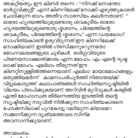
അകറ്റിയതും ഈ കിണർ തന്നെ. : “നിനക്ക് നൊന്തോ
ഭാർഗ്ഗവിക്കുട്ടീ“ എന്ന് കിണറിലേക്ക് നോക്കി എഴുത്തുകാരൻ
ചോദിക്കുന്ന ഭാഗം അതീവ സാരസ്യം കലർന്നതാണ്. “
ഓരോ ഹൃദയത്തിലുമുണ്ടൊരു ശവകുടീരം ഓരോ
ഹൃദയത്തിലുമുണ്ടൊരു ശ്മശാനം, പ്രേമത്തിന്റെ
ശവകുടീരം, പ്രേമത്തിന്റെ ശ്മശാനം” എന്ന ഡയലോഗ്
സാഹിത്യകാരൻ ഉരുവിടുന്നത് ഈ കിണറിലേക്ക്
നോക്കിയാണ്. ഇതിൽ ഗ്രസിക്കനുഴറുന്നതോ
മോഹവലയങ്ങളുടെ ചുഴികൾ. ഭാർഗ്ഗവിയുടെ
പ്രണയസാക്ഷാത്ക്കാരം എന്ന മോഹം. എം എന്റെ ദുഷ്ട
ലാക്ക് മോഹം. എല്ലാം തീരുന്നത് ഈ
കിണറ്റിനുള്ളിൽത്തന്നെയാണ്. എല്ലാ മായാമോഹങ്ങളും
ഒതുങ്ങിയമർന്ന് കാമനാപരിപൂർത്തി നിതാന്തയ്ക്ക്
വിട്ടുകൊടുത്ത് കഥാപാത്രങ്ങൾ സാഹിത്യസൃഷ്ടിയിൽ
വിലയം പ്രാപിക്കുകയാണ്. അറിവിൻ മുറിവുകൾ കരളിൽ
ഏന്തി മോഹാന്ധത തീർന്നെത്തിയ ഇടത്തിൽ തന്റെ
സൃഷ്ടിയ്ക്കു നടുവിൽ നിൽക്കുന്ന സാഹിത്യകാരനെ
ഫോക്കസിലാകി പുറകോട്ടു വലിയുന്ന ക്യാമെറ
സമ്മാനിക്കുന്ന ദൃശ്യത്തോടെ സിനിമ
അവസാനിക്കുയാണ്.
അവലംബം: