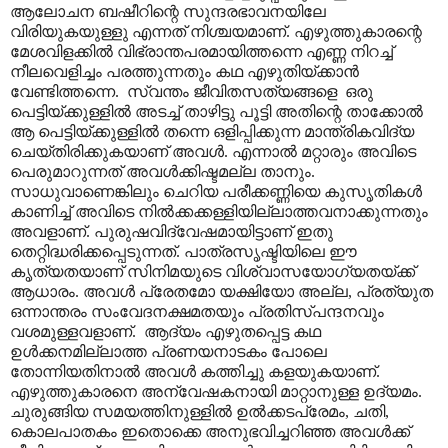
ആലോചന ബഷീറിന്റെ സുന്ദരഭാവനയിലേ
വിരിയുകയുള്ളു എന്നത് നിശ്ചയമാണ്. എഴുത്തുകാരന്റെ
മേശവിളക്കിൽ വിഭ്രാന്തപരമായിത്തന്നെ എണ്ണ നിറച്ച്
നീലവെളിച്ചം പരത്തുന്നതും കഥ എഴുതിയ്ക്കാൻ
വേണ്ടിത്തന്നെ. സ്വന്തം ജീവിതസത്യങ്ങളെ ഒരു
പെട്ടിയ്ക്കുള്ളിൽ അടച്ച് താഴിട്ടു പൂട്ടി അതിന്റെ താക്കോൽ
ആ പെട്ടിയ്ക്കുള്ളിൽ തന്നെ ഒളിപ്പിക്കുന്ന മാന്ത്രികവിദ്യ
ചെയ്തിരിക്കുകയാണ് അവൾ. എന്നാൽ മറ്റാരും അവിടെ
പെരുമാറുന്നത് അവൾക്കിഷ്ടമല്ല താനും.
സാധുവാണെങ്കിലും ചെറിയ പരീക്കണ്ണിയെ കുസൃതികൾ
കാണിച്ച് അവിടെ നിൽക്കക്കള്ളിയില്ലാത്തവനാക്കുന്നതും
അവളാണ്. പുരുഷവിദ്വേഷമായിട്ടാണ് ഇതു
തെറ്റിദ്ധരിക്കപ്പെടുന്നത്. പാത്രസൃഷ്ടിയിലെ ഈ
കൃത്യതയാണ് സിനിമയുടെ വിശ്വാസയോഗ്യതയ്ക്ക്
ആധാരം. അവൾ പ്രേതമോ യക്ഷിയോ അല്ല, പ്രത്യുത
ഒന്നാന്തരം സംവേദനക്ഷമതയും പ്രതിസ്പന്ദനവും
വശമുള്ളവളാണ്. ആദ്യം എഴുതപ്പെട്ട കഥ
ഉൾക്കനമില്ലാത്ത പ്രണയനാടകം പോലെ
തോന്നിയതിനാൽ അവൾ കത്തിച്ചു കളയുകയാണ്.
എഴുത്തുകാരനെ അന്വേഷകനായി മാറ്റാനുള്ള ഉദ്യമം.
ചുരുങ്ങിയ സമയത്തിനുള്ളിൽ ഉൽക്കടപ്രേമം, ചതി,
കൊലപാതകം ഇതൊക്കെ അനുഭവിച്ചറിഞ്ഞ അവൾക്ക്