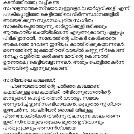
കടൽത്തീരത്തു വച്ച് കണ്ട
സംഘട്ടനാത്മകസ്വഭാവമുള്ളവളല്ല ഭാർഗ്ഗവിക്കുട്ടി എന്ന്
പഴകിപ്പൊളിഞ്ഞ കെട്ടിടത്തിലെ വിഭിന്നസ്ഥാനങ്ങളിൽ
അലയടിക്കുന്ന സുഗന്ധപൂരിത സംഗീതം
സാക്ഷ്യപ്പെടുത്തുന്നു. ഭാർഗ്ഗവിക്കുട്ടി ഒരിക്കലും
ആത്മഹത്യ ചെയ്യില്ലെന്ന് എഴുത്തുകാരനു എളുപ്പം
പിടികിട്ടാനായി. സമയത്തിന്റെ ചിറകടി കേൾക്കാതെ
അകലത്തെ ദേവനെ ഇനിയും കാത്തിരിക്കുകയാണവൾ.
മരണത്തിന്റെ മൂകമായ് താഴ് വരയിൽ കണ്ണു നീർകൊണ്ട്
നനച്ചു വളർതിയ കൽക്കണ്ട മാവിന്റെ കൊമ്പത്ത്
ഊഞ്ഞാലു കെട്ടിയവളാണവൾ. അതും പൊട്ടിത്തകർന്ന
കിനാവിന്റെ പട്ടുനൂലുകൊണ്ട്.
സിനിമയിലെ കാലങ്ങൾ
പ്രണയഭാവത്തിന്റെ പതിഞ്ഞ കാലമാണ്
കഥയ്ക്കുള്ളിലെ കഥയ്ക്ക്. തീവ്രാനുരാഗത്തിന്റെ
മാമ്പൂക്കൾ പൊട്ടിവിരിയാൻ ധാരാളം സമയം
അനുവദിച്ചിട്ടുണ്ട് സംവിധായകൻ. കൂടുതൽ സ്നിഗ്ധത
ഇഴചേർന്ന, ബഷീറിയൻ ശൈലി യിലുള്ള
പ്രണയോക്തികൾ വിടർന്നു വിലസുന്ന കാലം തന്നെ
ഇത്. സിനിമയുടെ തുടക്കം മുതൽ ഉദ്വേഗവും
പിരിമുറുക്കവും അസന്നിഗ്ധമായ
അന്തരീക്ഷവുമാണെങ്കിൽ ഉള്ളിലെ പ്രണയ കഥ