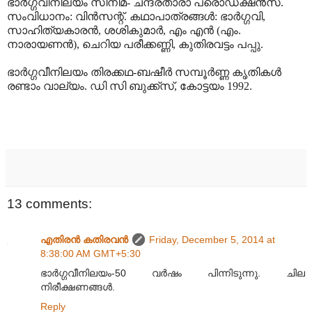
ഭാർഗ്ഗവീനിലയം സിനിമ- ചന്ദ്രതാരാ പ്രൊഡക്ഷൻസ്.
സംവിധാനം: വിൻസന്റ്. കഥാപാത്രങ്ങൾ: ഭാർഗ്ഗവി,
സാഹിത്യകാരൻ, ശശികുമാർ, എം എൻ (എം.
നാരായണൻ), ചെറിയ പരീക്കണ്ണി, കുതിരവട്ടം പപ്പു.
ഭാർഗ്ഗവീനിലയം തിരക്കഥ-ബഷീർ സമ്പൂർണ്ണ കൃതികൾ
രണ്ടാം വാല്യം. ഡി സി ബുക്ക്സ്, കോട്ടയം 1992.
13 comments:
എതിരന്‍ കതിരവന്‍
Friday, December 5, 2014 at
8:38:00 AM GMT+5:30
ഭാർഗ്ഗവീനിലയം-50 വർഷം പിന്നിടുന്നു. ചില
നിരീക്ഷണങ്ങൾ.
Reply