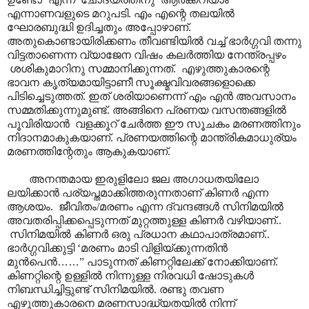
എന്നാണവളുടെ മറുപടി. എം എന്റെ തലയിൽ
ഘോരബുദ്ധി ഉദിച്ചതും അപ്പോഴാ‍ണ്.
അതുകൊണ്ടായിരിക്കണം തീവണ്ടിയിൽ വച്ച് ഭാർഗ്ഗവി തന്നു
വിട്ടതാണെന്ന വ്യാജേന വിഷം കലർത്തിയ നേന്ത്രപ്പഴം
ശശികുമാറിനു സമ്മാനിക്കുന്നത്. എഴുത്തുകാരന്റെ
ഭാവന കൃത്യമായിട്ടാണീ സൂക്ഷ്മവിവരങ്ങളൊക്കെ
പിടിച്ചെടുത്തത്. ഇത് ശരിയാണെന്ന് എം എൻ അവസാനം
സമ്മതിക്കുന്നുമുണ്ട്. അങ്ങിനെ പ്രണയ വസന്തങ്ങളിൽ
പൂവിരിയാൻ വളക്കൂറ് ചേർത്ത ഈ സൂചകം മരണത്തിനും
നിദാനമാകുകയാണ്. പ്രണയത്തിന്റെ മാന്ത്രികമാധുര്യം
മരണത്തിന്റേതും ആകുകയാണ്.
അനന്തമായ ഇരുളിലോ ജല അഗാധതയിലോ
ലയിക്കാൻ പര്യപ്തമാക്കിത്തരുന്നതാണ് കിണർ എന്ന
ആശയം. ജീവിതം/മരണം എന്ന ദ്വന്ദങ്ങൾ സിനിമയിൽ
അവതരിപ്പിക്കപ്പെടുന്നത് മുറ്റത്തുള്ള കിണർ വഴിയാണ്..
സിനിമയിൽ കിണർ ഒരു പ്രധാന കഥാപാത്രമാണ്..
ഭാർഗ്ഗവിക്കുട്ടി ‘മരണം മാടി വിളിയ്ക്കുന്നതിൻ
മുൻപെൻ
……
” പാടുന്നത് കിണറ്റിലേക്ക് നോക്കിയാണ്.
കിണറ്റിന്റെ ഉള്ളിൽ നിന്നുള്ള നിരവധി ഷോടുകൾ
നിബന്ധിച്ചിട്ടുണ്ട് സിനിമയിൽ. രണ്ടു തവണ
എഴുത്തുകാരനെ മരണസാദ്ധ്യതയിൽ നിന്ന്