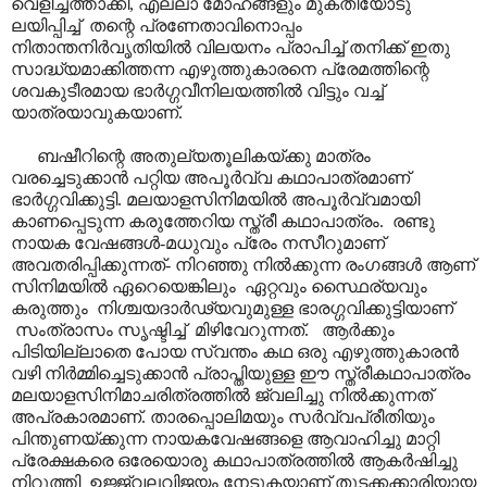
വെളിച്ചത്താക്കി, എല്ലാ മോഹങ്ങളും മുക്തിയോടു
ലയിപ്പിച്ച് തന്റെ പ്രണേതാവിനൊപ്പം
നിതാന്തനിർവൃതിയിൽ വിലയനം പ്രാപിച്ച് തനിക്ക് ഇതു
സാദ്ധ്യമാക്കിത്തന്ന എഴുത്തുകാരനെ പ്രേമത്തിന്റെ
ശവകുടീരമായ ഭാർഗ്ഗവീനിലയത്തിൽ വിട്ടും വച്ച്
യാത്രയാവുകയാണ്.
ബഷീറിന്റെ അതുല്യതൂലികയ്ക്കു മാത്രം
വരച്ചെടുക്കാൻ പറ്റിയ അപൂർവ്വ കഥാപാത്രമാണ്
ഭാർഗ്ഗവിക്കുട്ടി. മലയാളസിനിമയിൽ അപൂർവ്വമായി
കാണപ്പെടുന്ന കരുത്തേറിയ സ്ത്രീ കഥാപാത്രം. രണ്ടു
നായക വേഷങ്ങൾ-മധുവും പ്രേം നസീറുമാണ്
അവതരിപ്പിക്കുന്നത്- നിറഞ്ഞു നിൽക്കുന്ന രംഗങ്ങൾ ആണ്
സിനിമയിൽ ഏറെയെങ്കിലും ഏറ്റവും സ്ഥൈര്യവും
കരുത്തും നിശ്ചയദാർഢ്യവുമുള്ള ഭാരഗ്ഗവിക്കുട്ടിയാണ്
സംത്രാസം സൃഷ്ടിച്ച് മിഴിവേറുന്നത്. ആർക്കും
പിടിയില്ലാതെ പോയ സ്വന്തം കഥ ഒരു എഴുത്തുകാരൻ
വഴി നിർമ്മിച്ചെടുക്കാൻ പ്രാപ്തിയുള്ള ഈ സ്ത്രീകഥാപാത്രം
മലയാളസിനിമാചരിത്രത്തിൽ ജ്വലിച്ചു നിൽക്കുന്നത്
അപ്രകാരമാണ്. താരപ്പൊലിമയും സർവ്വപ്രീതിയും
പിന്തുണയ്ക്കുന്ന നായകവേഷങ്ങളെ ആവാഹിച്ചു മാറ്റി
പ്രേക്ഷകരെ ഒരേയൊരു കഥാപാത്രത്തിൽ ആകർഷിച്ചു
നിറുത്തി ഉജ്ജ്വലവിജയം നേടുകയാണ് തുടക്കക്കാരിയായ