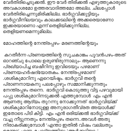
വേർതിരിച്ചെടുക്കൽ. ഈ വേർ തിരിക്കൽ എഴുത്തുകാരുടെ
അവകാശമോ ഉത്തരവാദിത്തമോ അല്ല. ചിലപ്പോൾ
വേർതിരിച്ചെന്നുമിരിക്കില്ല. ഭാർഗ്ഗവിക്കുട്ടിയും
ഭാർഗ്ഗവീനിലയവും കാലക്കടലിന്റെ അക്കരെയാണോ
ഇക്കരയാണൊ എന്ന് തെളിയിക്കുന്നില്ല,
തെളിയണമെന്നുമില്ല.
മോഹത്തിന്റെ നേന്ത്രപ്പഴം- മരണത്തിന്റേയും
കറതീർന്ന പ്രണയത്തിന്റെ സൂചകാങ്കം പൂവൻപഴം-അത്
ഓറഞ്ചു പോലെ ഉരുണ്ടിരുന്നാലും- ആണെന്നു
പ്രഖ്യാപിച്ച ബഷീറിനു ഇവിടെയും പഴമാണ്
പ്രണയഹർഷദ്യോതകം. നേന്ത്രപ്പഴമാണ്
.ശശികുമാറിനു ഏറെയിഷ്ടം. ഭാർഗ്ഗവി തന്റെ
പ്രാണനായകനു പലപ്പോഴും സമ്മാനിക്കുന്നതും
നേന്ത്രപ്പഴം തന്നെ. ഭാർഗ്ഗവി കൊടുത്തു വിട്ട പഴവുമായി
പപ്പു ശശികുമാറിനടുക്കൽ എത്തുമ്പോൾ എം എൻ
ആണതു ആദ്യം തുറന്നു നോക്കുന്നത് ഭാർഗ്ഗവിയ്ക്ക്
ശശികുമാറിനോടുള്ള അനുരാഗതീവ്രത അയാൾക്ക്
ഇതോടെ പിടി കിട്ടി. എം എൻ ഒരിയ്ക്കൽ ഭാർഗ്ഗവിയ്ക്ക്
വച്ചു നീട്ടുന്നതും നേന്ത്രപ്പഴം തന്നെ..അവൾ അതു
നിരാകരിക്കുമ്പോൾ ‘എന്താ ഇതിൽ വിഷം വല്ലതും
ഉണ്ടോ‘ എന്ന ചോദ്യത്തിനു ‘ആർക്കറിയാം‘