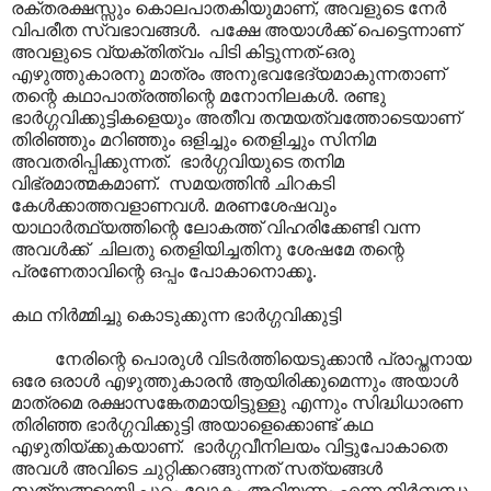
രക്തരക്ഷസ്സും കൊലപാതകിയുമാണ്, അവളുടെ നേർ
വിപരീത സ്വഭാവങ്ങൾ. പക്ഷേ അയാൾക്ക് പെട്ടെന്നാണ്
അവളുടെ വ്യക്തിത്വം പിടി കിട്ടുന്നത്-ഒരു
എഴുത്തുകാരനു മാത്രം അനുഭവഭേദ്യമാകുന്നതാണ്
തന്റെ കഥാപാത്രത്തിന്റെ മനോനിലകൾ. രണ്ടു
ഭാർഗ്ഗവിക്കുട്ടികളെയും അതീവ തന്മയത്വത്തോടെയാണ്
തിരിഞ്ഞും മറിഞ്ഞും ഒളിച്ചും തെളിച്ചും സിനിമ
അവതരിപ്പിക്കുന്നത്. ഭാർഗ്ഗവിയുടെ തനിമ
വിഭ്രമാത്മകമാണ്. സമയത്തിൻ ചിറകടി
കേൾക്കാത്തവളാണവൾ. മരണശേഷവും
യാഥാർത്ഥ്യത്തിന്റെ ലോകത്ത് വിഹരിക്കേണ്ടി വന്ന
അവൾക്ക് ചിലതു തെളിയിച്ചതിനു ശേഷമേ തന്റെ
പ്രണേതാവിന്റെ ഒപ്പം പോകാനൊക്കൂ.
കഥ നിർമ്മിച്ചു കൊടുക്കുന്ന ഭാർഗ്ഗവിക്കുട്ടി
നേരിന്റെ പൊരുൾ വിടർത്തിയെടുക്കാൻ പ്രാപ്തനായ
ഒരേ ഒരാൾ എഴുത്തുകാരൻ ആയിരിക്കുമെന്നും അയാൾ
മാത്രമെ രക്ഷാസങ്കേതമായിട്ടുള്ളു എന്നും സിദ്ധിധാരണ
തിരിഞ്ഞ ഭാർഗ്ഗവിക്കുട്ടി അയാളെക്കൊണ്ട് കഥ
എഴുതിയ്ക്കുകയാണ്. ഭാർഗ്ഗവീനിലയം വിട്ടുപോകാതെ
അവൾ അവിടെ ചുറ്റിക്കറങ്ങുന്നത് സത്യങ്ങൾ
സത്യങ്ങളായി പുറം ലോകം അറിയണം എന്ന നിർബ്ബന്ധ