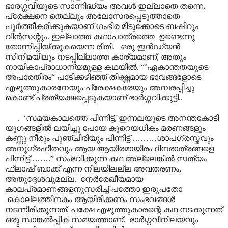
ഭാരഗ്ഗവിയുടെ സാന്നിദ്ധ്യം അവൾ ഇല്ലാതെ തന്നെ,
പ്രേക്ഷനെ തെല്ലും അലോസരപ്പെടുത്താതെ
പൂർത്തീകരിക്കുകയാണ് ഗംഭീര മിടുക്കോടെ ബഷീറും
വിൻസന്റും. ഇല്ലാത്ത കഥാപാത്രത്തെ ഉണ്ടെന്നു
തോന്നിപ്പിയ്ക്കുകയെന്ന രീതി. ഒരു ഇൻഡ്യൻ
സിനിമയിലും നടപ്പില്ലാത്ത കാര്യമാണ്, അതും
നായികാപ്രാധാന്യമുള്ള കഥയിൽ. “‘ഏകാന്തതയുടെ
അപാരതീരം“ പാടിക്കഴിഞ്ഞ് തീക്ഷ്ണമായ ഭാവങ്ങളോടെ
എഴുത്തുകാരനേയും പ്രേക്ഷകരേയും അമ്പരപ്പിച്ചു
കൊണ്ട് പ്രത്യക്ഷപ്പെടുകയാണ് ഭാർഗ്ഗവിക്കുട്ടി..
. ‘സമയകാലത്തെ പിന്നിട്ട്, ഇന്നലയുടെ അനന്തകോടി
യുഗങ്ങളിൽ ലയിച്ചു പോയ കുറെയധികം മരണങ്ങളും
കണ്ണു നീരും പുഞ്ചിരിയും പിന്നിട്ട്
………
ശാപഗ്രസ്തവും
അനുഗ്രഹീതവും ആയ ആയിരമായിരം ദിനരാത്രങ്ങളെ
പിന്നിട്ട്
……
.” സംഭവിക്കുന്ന കഥ അല്ലെങ്കിൽ സത്യം
ഫ്ലാഷ് ബാക്ക് എന്ന നിലയിലല്ല അവതരണം,
അതുദ്ദേശവുമല്ല. നേർരേഖീയമായ
കാലപ്രമാണങ്ങളനുസരിച്ച് പത്തോ ഇരുപതോ
കൊല്ലത്തിനകം ആയിരിക്കണം സംഭവങ്ങൾ
നടന്നിരിക്കുന്നത്. പക്ഷേ എഴുത്തുകാരന്റെ കഥ നടക്കുന്നത്
ഒരു സാങ്കൽ‌പ്പിക സമയത്താണ്. ഭാർഗ്ഗവീനിലയവും