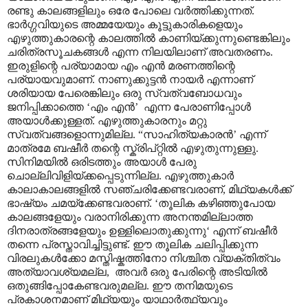
രണ്ടു കാലങ്ങളിലും ഒരേ പോലെ വർത്തിക്കുന്നത്.
ഭാർഗ്ഗവിയുടെ അമ്മയേയും കൂട്ടുകാരികളെയും
എഴുത്തുകാരന്റെ കാലത്തിൽ കാണിയ്ക്കുന്നുണ്ടെങ്കിലും
ചരിത്രസൂചകങ്ങൾ എന്ന നിലയിലാണ് അവതരണം.
ഇരുളിന്റെ പര്യാമായ എം എൻ മരണത്തിന്റെ
പര്യായവുമാണ്. നാണുക്കുട്ടൻ നായർ എന്നാണ്
ശരിയായ പേരെങ്കിലും ഒരു സ്വത്വബോധവും
ജനിപ്പിക്കാത്തെ ‘എം എൻ’ എന്ന പേരാണിപ്പോൾ
അയാൾക്കുള്ളത്. എഴുത്തുകാരനും മറ്റു
സ്വത്വങ്ങളൊന്നുമില്ല. “സാഹിത്യകാരൻ’ എന്ന്
മാത്രമേ ബഷീർ തന്റെ സ്ക്രിപ്റ്റിൽ എഴുതുന്നുള്ളു.
സിനിമയിൽ ഒരിടത്തും അയാൾ പേരു
ചൊല്ലിവിളിയ്ക്കപ്പെടുന്നില്ല. എഴുത്തുകാർ
കാലാകാലങ്ങളിൽ സഞ്ചരിക്കേണ്ടവരാണ്, മിഥ്യകൾക്ക്
ഭാഷ്യം ചമയ്ക്കേണ്ടവരാണ്. ‘തൂലിക കഴിഞ്ഞുപോയ
കാലങ്ങളേയും വരാനിരിക്കുന്ന അനന്തമില്ലാത്ത
ദിനരാത്രങ്ങളേയും ഉള്ളിലൊതുക്കുന്നു‘ എന്ന് ബഷീർ
തന്നെ പ്രസ്താവിച്ചിട്ടുണ്ട്. ഈ തൂലിക ചലിപ്പിക്കുന്ന
വിരലുകൾക്കോ മസ്തിഷ്കത്തിനോ നിശ്ചിത വ്യക്തിത്വം
അത്യാവശ്യമല്ല, അവർ ഒരു പേരിന്റെ അടിയിൽ
ഒതുങ്ങിപ്പോകേണ്ടവരുമല്ല. ഈ തനിമയുടെ
പ്രകാശനമാണ് മിഥ്യയും യാഥാർത്ഥ്യവും