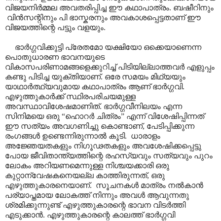
വിജയനിർമ്മല അവതരിപ്പിച്ച ഈ കഥാപാത്രം. ബഷീറിനും
വിൻസന്റിനും പി ഭാസ്കരനും അവകാശപ്പെട്ടതാണ് ഈ
വിജയത്തിന്റെ പട്ടും വളയും.
ഭാർഗ്ഗവിക്കുട്ടി പ്രേതമോ യക്ഷിയോ ഒക്കെയാണെന്ന
പൊതുധാരണ ഭാവനയുടെ
വികാസപരിണാമങ്ങളെക്കുറിച്ച് പിടിയില്ലാത്തവർ എളുപ്പം
കണ്ടു പിടിച്ച യുക്തിയാണ്. ഒരേ സമയം മിഥ്യയും
യാഥാർത്ഥ്യവുമായ കഥാപാത്രം ആണ് ഭാർഗ്ഗവി.
എഴുത്തുകാർക്ക് സ്ഥിരപരിചയമുള്ള
അവസ്ഥാവിശേഷമാണിത്. ഭാർഗ്ഗവീനിലയം എന്ന
സിനിമയെ ഒരു “ഹൊറർ ചിത്രം” എന്ന് വിശേഷിപ്പിന്നത്
ഈ സത്യം അവഗണിച്ചു കൊണ്ടാണ്, പേടിപ്പിക്കുന്ന
രംഗങ്ങൾ ഉണ്ടെന്നിരുന്നാൽ കൂടി. ധാരാളം
അജ്ഞേയതകളും നിഗൂഢതകളും അവശേഷിക്കപ്പെട്ടു
പോയ ജീവിതാന്ത്യത്തിന്റെ രഹസ്യവും സത്യവും പുറം
ലോകം അറിയണമെന്നുള്ള നിശ്ചയക്കാരി ഒരു
കുറ്റാന്വേഷകനെയല്ല കാത്തിരുന്നത്, ഒരു
എഴുത്തുകാരനെയാണ്. സൂചനകൾ മാത്രം നൽകാൻ
പര്യാപ്തമായ ലോകത്ത് നിന്നും അവൾ ആവുന്നതു
ശ്രമിക്കുന്നുണ്ട് എഴുത്തുകാരന്റെ ഭാവന വിടർത്തി
എടുക്കാൻ. എഴുത്തുകാരന്റെ കാലത്ത് ഭാർഗ്ഗവി