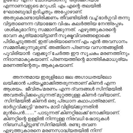
എന്നാണവളുടെ മറുപടി. എം എന്റെ തലയിൽ
ഘോരബുദ്ധി ഉദിച്ചതും അപ്പോഴാ‍ണ്.
അതുകൊണ്ടായിരിക്കണം തീവണ്ടിയിൽ വച്ച് ഭാർഗ്ഗവി തന്നു
വിട്ടതാണെന്ന വ്യാജേന വിഷം കലർത്തിയ നേന്ത്രപ്പഴം
ശശികുമാറിനു സമ്മാനിക്കുന്നത്. എഴുത്തുകാരന്റെ
ഭാവന കൃത്യമായിട്ടാണീ സൂക്ഷ്മവിവരങ്ങളൊക്കെ
പിടിച്ചെടുത്തത്. ഇത് ശരിയാണെന്ന് എം എൻ അവസാനം
സമ്മതിക്കുന്നുമുണ്ട്. അങ്ങിനെ പ്രണയ വസന്തങ്ങളിൽ
പൂവിരിയാൻ വളക്കൂറ് ചേർത്ത ഈ സൂചകം മരണത്തിനും
നിദാനമാകുകയാണ്. പ്രണയത്തിന്റെ മാന്ത്രികമാധുര്യം
മരണത്തിന്റേതും ആകുകയാണ്.
അനന്തമായ ഇരുളിലോ ജല അഗാധതയിലോ
ലയിക്കാൻ പര്യപ്തമാക്കിത്തരുന്നതാണ് കിണർ എന്ന
ആശയം. ജീവിതം/മരണം എന്ന ദ്വന്ദങ്ങൾ സിനിമയിൽ
അവതരിപ്പിക്കപ്പെടുന്നത് മുറ്റത്തുള്ള കിണർ വഴിയാണ്..
സിനിമയിൽ കിണർ ഒരു പ്രധാന കഥാപാത്രമാണ്..
ഭാർഗ്ഗവിക്കുട്ടി ‘മരണം മാടി വിളിയ്ക്കുന്നതിൻ
മുൻപെൻ
……
” പാടുന്നത് കിണറ്റിലേക്ക് നോക്കിയാണ്.
കിണറ്റിന്റെ ഉള്ളിൽ നിന്നുള്ള നിരവധി ഷോടുകൾ
നിബന്ധിച്ചിട്ടുണ്ട് സിനിമയിൽ. രണ്ടു തവണ
എഴുത്തുകാരനെ മരണസാദ്ധ്യതയിൽ നിന്ന്