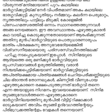
വിടരുന്നത് മന്ദ്രമായാണ്. പുറം കഥയിലെ
ഭാർഗ്ഗവിക്കുട്ടിയ്ക്ക് നേർ വിപരീതമാണ് അകം കഥയിലെ
ഭാരഗ്ഗവിക്കുട്ടി. കുസൃതിയും നർമ്മവും കലർന്ന പെരുമാറ്റം,
നൃത്തത്തിലും പാട്ടിലും മിടുക്കി, കോളെജിൽ
പ്രസംഗമത്സരത്തിൽ ഒന്നാം സ്ഥാനത്തെത്തുന്നവൾ
അങ്ങ നെയങ്ങനെ. ഈ അവസ്ഥാന്തരം എഴുത്തുകാരൻ
കഥ വായിച്ചു കൊടുക്കുന്നതോടെയാണ് ആരംഭിക്കുന്നത്.
അതിനു മുൻപ് ഭാർഗ്ഗവിയുടെ പൊതുധാരണാരൂപം
മാത്രം പ്രേക്ഷകനു അനുഭവഭേദ്യമെങ്കിൽ
വിശ്വസനീയമായൊരു പരിസരസ്വധീനത്തിലേക്ക്
പറിച്ചു നടപ്പെടുകയാണ് ഇപ്പോൾ. സിനിമയുടെ
ആദ്യത്തെ ഒരു മണിക്കൂർ ഭാർഗ്ഗവിയുടെ
രൂപസ്വഭാവങ്ങൾ ഉരുത്തിരിഞ്ഞു വരാൻ
നിശ്ചയിക്കപ്പെട്ടിരിക്കയാണ്. ഭാർഗ്ഗവിക്കുട്ടിയുടെ
അപ്രത്യക്ഷമായ പ്രത്യക്ഷങ്ങൾ ചെറിയപരീക്കണ്ണിയുടെ
ചില ഭ്രാന്തൻ തോന്നലുകൾ, കിണറ്റിൽ വീണുപോയ
എഴുത്തുകാരനെ രക്ഷപെടുത്തുന്നത് ഭാർഗ്ഗവി തന്നെ
എന്ന അയാളുടെ നിഗമനം ഇവയൊക്കെയാണ്. സിനിമ
തുടങ്ങുമ്പോൾത്തന്നെ എഴുത്തുകാരനെ
ഭാർഗ്ഗവീനിലയത്തിനു മുൻപിൽ വിട്ടിട്ട് റിക്ഷാക്കാർ
ഓടുകയാണ്. അവിടം തുടങ്ങി ഉദ്വേഗത്തിന്റേയും
പിരിമുറുക്കത്തിന്റേഉം വേളകൾ തന്നെയാണ്.