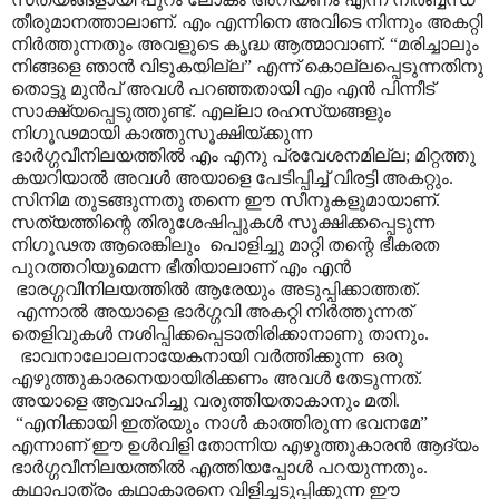
തീരുമാനത്താലാണ്. എം എന്നിനെ അവിടെ നിന്നും അകറ്റി
നിർത്തുന്നതും അവളുടെ കൃദ്ധ ആത്മാവാണ്. “മരിച്ചാലും
നിങ്ങളെ ഞാൻ വിടുകയില്ല” എന്ന് കൊല്ലപ്പെടുന്നതിനു
തൊട്ടു മുൻപ് അവൾ പറഞ്ഞതായി എം എൻ പിന്നീട്
സാക്ഷ്യപ്പെടുത്തുണ്ട്. എല്ലാ രഹസ്യങ്ങളും
നിഗൂഢമായി കാത്തുസൂക്ഷിയ്ക്കുന്ന
ഭാർഗ്ഗവീനിലയത്തിൽ എം എനു പ്രവേശനമില്ല; മിറ്റത്തു
കയറിയാൽ അവൾ അയാളെ പേടിപ്പിച്ച് വിരട്ടി അകറ്റും.
സിനിമ തുടങ്ങുന്നതു തന്നെ ഈ സീനുകളുമായാണ്.
സത്യത്തിന്റെ തിരുശേഷിപ്പുകൾ സൂക്ഷിക്കപ്പെടുന്ന
നിഗൂഢത ആരെങ്കിലും പൊളിച്ചു മാറ്റി തന്റെ ഭീകരത
പുറത്തറിയുമെന്ന ഭീതിയാലാണ് എം എൻ
ഭാരഗ്ഗവീനിലയത്തിൽ ആരേയും അടുപ്പിക്കാത്തത്.
എന്നാൽ അയാളെ ഭാർഗ്ഗവി അകറ്റി നിർത്തുന്നത്
തെളിവുകൾ നശിപ്പിക്കപ്പെടാതിരിക്കാനാണു താനും.
ഭാവനാലോലനായേകനായി വർത്തിക്കുന്ന ഒരു
എഴുത്തുകാരനെയായിരിക്കണം അവൾ തേടുന്നത്.
അയാളെ ആവാഹിച്ചു വരുത്തിയതാകാനും മതി.
“എനിക്കായി ഇത്രയും നാൾ കാത്തിരുന്ന ഭവനമേ”
എന്നാണ് ഈ ഉൾവിളി തോന്നിയ എഴുത്തുകാരൻ ആദ്യം
ഭാർഗ്ഗവീനിലയത്തിൽ എത്തിയപ്പോൾ പറയുന്നതും.
കഥാപാത്രം കഥാകാരനെ വിളിച്ചടുപ്പിക്കുന്ന ഈ