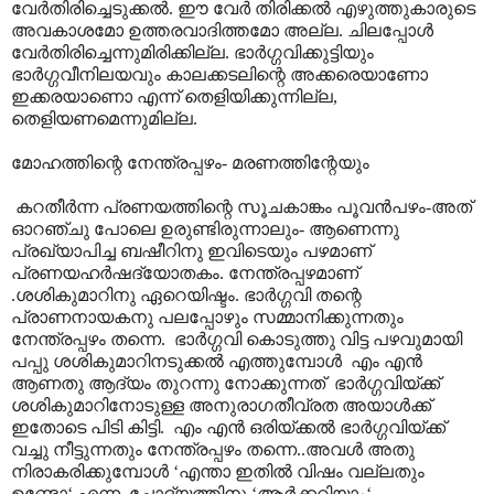
വേർതിരിച്ചെടുക്കൽ. ഈ വേർ തിരിക്കൽ എഴുത്തുകാരുടെ
അവകാശമോ ഉത്തരവാദിത്തമോ അല്ല. ചിലപ്പോൾ
വേർതിരിച്ചെന്നുമിരിക്കില്ല. ഭാർഗ്ഗവിക്കുട്ടിയും
ഭാർഗ്ഗവീനിലയവും കാലക്കടലിന്റെ അക്കരെയാണോ
ഇക്കരയാണൊ എന്ന് തെളിയിക്കുന്നില്ല,
തെളിയണമെന്നുമില്ല.
മോഹത്തിന്റെ നേന്ത്രപ്പഴം- മരണത്തിന്റേയും
കറതീർന്ന പ്രണയത്തിന്റെ സൂചകാങ്കം പൂവൻപഴം-അത്
ഓറഞ്ചു പോലെ ഉരുണ്ടിരുന്നാലും- ആണെന്നു
പ്രഖ്യാപിച്ച ബഷീറിനു ഇവിടെയും പഴമാണ്
പ്രണയഹർഷദ്യോതകം. നേന്ത്രപ്പഴമാണ്
.ശശികുമാറിനു ഏറെയിഷ്ടം. ഭാർഗ്ഗവി തന്റെ
പ്രാണനായകനു പലപ്പോഴും സമ്മാനിക്കുന്നതും
നേന്ത്രപ്പഴം തന്നെ. ഭാർഗ്ഗവി കൊടുത്തു വിട്ട പഴവുമായി
പപ്പു ശശികുമാറിനടുക്കൽ എത്തുമ്പോൾ എം എൻ
ആണതു ആദ്യം തുറന്നു നോക്കുന്നത് ഭാർഗ്ഗവിയ്ക്ക്
ശശികുമാറിനോടുള്ള അനുരാഗതീവ്രത അയാൾക്ക്
ഇതോടെ പിടി കിട്ടി. എം എൻ ഒരിയ്ക്കൽ ഭാർഗ്ഗവിയ്ക്ക്
വച്ചു നീട്ടുന്നതും നേന്ത്രപ്പഴം തന്നെ..അവൾ അതു
നിരാകരിക്കുമ്പോൾ ‘എന്താ ഇതിൽ വിഷം വല്ലതും
ഉണ്ടോ‘ എന്ന ചോദ്യത്തിനു ‘ആർക്കറിയാം‘