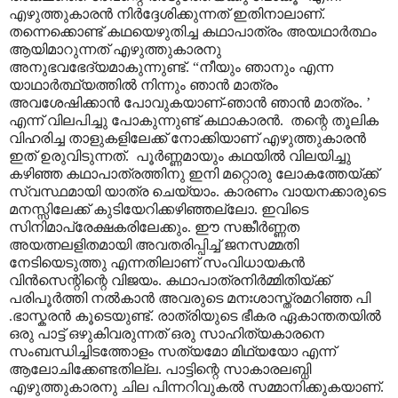
എഴുത്തുകാരൻ നിർദ്ദേശിക്കുന്നത് ഇതിനാലാണ്.
തന്നെക്കൊണ്ട് കഥയെഴുതിച്ച കഥാപാത്രം അയഥാർത്ഥം
ആയിമാറുന്നത് എഴുത്തുകാരനു
അനുഭവഭേദ്യമാകുന്നുണ്ട്. “നീയും ഞാനും എന്ന
യാഥാർത്ഥ്യത്തിൽ നിന്നും ഞാൻ മാത്രം
അവശേഷിക്കാൻ പോവുകയാണ്-ഞാൻ ഞാൻ മാത്രം. ’
എന്ന് വിലപിച്ചു പോകുന്നുണ്ട് കഥാകാരൻ. തന്റെ തൂലിക
വിഹരിച്ച താളുകളിലേക്ക് നോക്കിയാണ് എഴുത്തുകാരൻ
ഇത് ഉരുവിടുന്നത്. പൂർണ്ണമായും കഥയിൽ വിലയിച്ചു
കഴിഞ്ഞ കഥാപാത്രത്തിനു ഇനി മറ്റൊരു ലോകത്തേയ്ക്ക്
സ്വസ്ഥമായി യാത്ര ചെയ്യാം. കാരണം വായനക്കാരുടെ
മനസ്സിലേക്ക് കുടിയേറിക്കഴിഞ്ഞല്ലോ. ഇവിടെ
സിനിമാപ്രേക്ഷകരിലേക്കും. ഈ സങ്കീർണ്ണത
അയത്നലളിതമായി അവതരിപ്പിച്ച് ജനസമ്മതി
നേടിയെടുത്തു എന്നതിലാണ് സംവിധായകൻ
വിൻസെന്റിന്റെ വിജയം. കഥാപാത്രനിർമ്മിതിയ്ക്ക്
പരിപൂർത്തി നൽകാൻ അവരുടെ മനഃശാസ്ത്രമറിഞ്ഞ പി
.ഭാസ്കരൻ കൂടെയുണ്ട്. രാത്രിയുടെ ഭീകര ഏകാന്തതയിൽ
ഒരു പാട്ട് ഒഴുകിവരുന്നത് ഒരു സാഹിത്യകാരനെ
സംബന്ധിച്ചിടത്തോളം സത്യമോ മിഥ്യയോ എന്ന്
ആലോചിക്കേണ്ടതില്ല. പാട്ടിന്റെ സാകാരലബ്ധി
എഴുത്തുകാരനു ചില പിന്നറിവുകൽ സമ്മാനിക്കുകയാണ്.