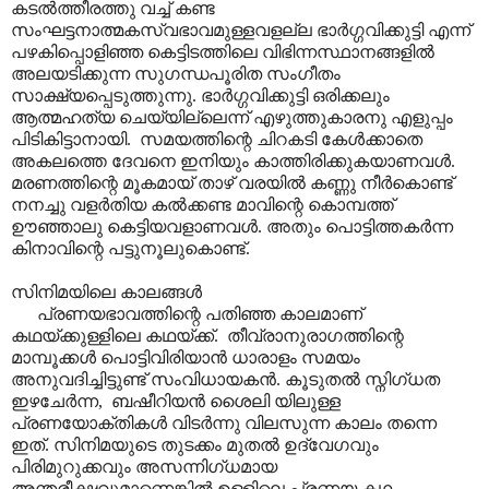
കടൽത്തീരത്തു വച്ച് കണ്ട
സംഘട്ടനാത്മകസ്വഭാവമുള്ളവളല്ല ഭാർഗ്ഗവിക്കുട്ടി എന്ന്
പഴകിപ്പൊളിഞ്ഞ കെട്ടിടത്തിലെ വിഭിന്നസ്ഥാനങ്ങളിൽ
അലയടിക്കുന്ന സുഗന്ധപൂരിത സംഗീതം
സാക്ഷ്യപ്പെടുത്തുന്നു. ഭാർഗ്ഗവിക്കുട്ടി ഒരിക്കലും
ആത്മഹത്യ ചെയ്യില്ലെന്ന് എഴുത്തുകാരനു എളുപ്പം
പിടികിട്ടാനായി. സമയത്തിന്റെ ചിറകടി കേൾക്കാതെ
അകലത്തെ ദേവനെ ഇനിയും കാത്തിരിക്കുകയാണവൾ.
മരണത്തിന്റെ മൂകമായ് താഴ് വരയിൽ കണ്ണു നീർകൊണ്ട്
നനച്ചു വളർതിയ കൽക്കണ്ട മാവിന്റെ കൊമ്പത്ത്
ഊഞ്ഞാലു കെട്ടിയവളാണവൾ. അതും പൊട്ടിത്തകർന്ന
കിനാവിന്റെ പട്ടുനൂലുകൊണ്ട്.
സിനിമയിലെ കാലങ്ങൾ
പ്രണയഭാവത്തിന്റെ പതിഞ്ഞ കാലമാണ്
കഥയ്ക്കുള്ളിലെ കഥയ്ക്ക്. തീവ്രാനുരാഗത്തിന്റെ
മാമ്പൂക്കൾ പൊട്ടിവിരിയാൻ ധാരാളം സമയം
അനുവദിച്ചിട്ടുണ്ട് സംവിധായകൻ. കൂടുതൽ സ്നിഗ്ധത
ഇഴചേർന്ന, ബഷീറിയൻ ശൈലി യിലുള്ള
പ്രണയോക്തികൾ വിടർന്നു വിലസുന്ന കാലം തന്നെ
ഇത്. സിനിമയുടെ തുടക്കം മുതൽ ഉദ്വേഗവും
പിരിമുറുക്കവും അസന്നിഗ്ധമായ
അന്തരീക്ഷവുമാണെങ്കിൽ ഉള്ളിലെ പ്രണയ കഥ