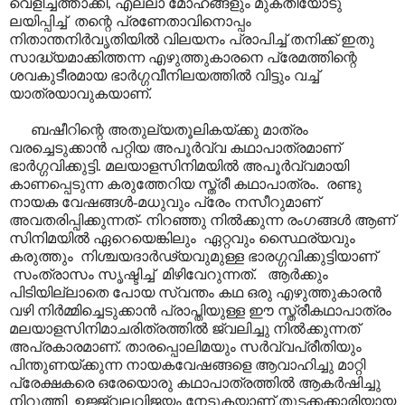
വെളിച്ചത്താക്കി, എല്ലാ മോഹങ്ങളും മുക്തിയോടു
ലയിപ്പിച്ച് തന്റെ പ്രണേതാവിനൊപ്പം
നിതാന്തനിർവൃതിയിൽ വിലയനം പ്രാപിച്ച് തനിക്ക് ഇതു
സാദ്ധ്യമാക്കിത്തന്ന എഴുത്തുകാരനെ പ്രേമത്തിന്റെ
ശവകുടീരമായ ഭാർഗ്ഗവീനിലയത്തിൽ വിട്ടും വച്ച്
യാത്രയാവുകയാണ്.
ബഷീറിന്റെ അതുല്യതൂലികയ്ക്കു മാത്രം
വരച്ചെടുക്കാൻ പറ്റിയ അപൂർവ്വ കഥാപാത്രമാണ്
ഭാർഗ്ഗവിക്കുട്ടി. മലയാളസിനിമയിൽ അപൂർവ്വമായി
കാണപ്പെടുന്ന കരുത്തേറിയ സ്ത്രീ കഥാപാത്രം. രണ്ടു
നായക വേഷങ്ങൾ-മധുവും പ്രേം നസീറുമാണ്
അവതരിപ്പിക്കുന്നത്- നിറഞ്ഞു നിൽക്കുന്ന രംഗങ്ങൾ ആണ്
സിനിമയിൽ ഏറെയെങ്കിലും ഏറ്റവും സ്ഥൈര്യവും
കരുത്തും നിശ്ചയദാർഢ്യവുമുള്ള ഭാരഗ്ഗവിക്കുട്ടിയാണ്
സംത്രാസം സൃഷ്ടിച്ച് മിഴിവേറുന്നത്. ആർക്കും
പിടിയില്ലാതെ പോയ സ്വന്തം കഥ ഒരു എഴുത്തുകാരൻ
വഴി നിർമ്മിച്ചെടുക്കാൻ പ്രാപ്തിയുള്ള ഈ സ്ത്രീകഥാപാത്രം
മലയാളസിനിമാചരിത്രത്തിൽ ജ്വലിച്ചു നിൽക്കുന്നത്
അപ്രകാരമാണ്. താരപ്പൊലിമയും സർവ്വപ്രീതിയും
പിന്തുണയ്ക്കുന്ന നായകവേഷങ്ങളെ ആവാഹിച്ചു മാറ്റി
പ്രേക്ഷകരെ ഒരേയൊരു കഥാപാത്രത്തിൽ ആകർഷിച്ചു
നിറുത്തി ഉജ്ജ്വലവിജയം നേടുകയാണ് തുടക്കക്കാരിയായ