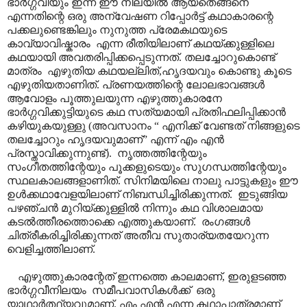
ഭാർഗ്ഗവിയും ഇന്ന് ഈ നിലയിൽ ആയതെങ്ങനെ
എന്നതിന്റെ ഒരു അന്വേഷണ റിപ്പോർട്ട് കഥാകാരന്റെ
പക്കലുണ്ടെങ്കിലും നുനുത്ത പ്രേമകഥയുടെ
കാവ്യാവിഷ്കാരം എന്ന രീതിയിലാണ് കഥയ്ക്കുള്ളിലെ
കഥയായി അവതരിപ്പിക്കപ്പെടുന്നത്. തലച്ചോറുകൊണ്ട്
മാത്രം എഴുതിയ കഥയല്ലിത്,ഹൃദയവും കൊണ്ടു കൂടെ
എഴുതിയതാണിത്. പ്രണയത്തിന്റെ ലോലഭാവങ്ങൾ
ആവോളം പൂത്തുലയുന്ന എഴുത്തുകാരനേ
ഭാർഗ്ഗവിക്കുട്ടിയുടെ കഥ സത്യമായി പ്രതിഫലിപ്പിക്കാൻ
കഴിയുകയുള്ളു (അവസാനം “ എനിക്ക് വേണ്ടത് നിങ്ങളുടെ
തലച്ചോറും ഹൃദയവുമാണ്” എന്ന് എം എൻ
പ്രസ്താവിക്കുന്നുണ്ട്). നൃത്തത്തിന്റേയും
സംഗീതത്തിന്റേയും പൂക്കളുടെയും സുഗന്ധത്തിന്റേയും
സ്ഥലകാലങ്ങളാണിത്. സിനിമയിലെ നാലു പാട്ടുകളും ഈ
ഉൾക്കഥാവേളയിലാണ് നിബന്ധിച്ചിരിക്കുന്നത്. ഇടുങ്ങിയ
പഴഞ്ചൻ മുറിയ്ക്കുള്ളിൽ നിന്നും കഥ വിശാലമായ
കടൽത്തീരത്തൊക്കെ എത്തുകയാണ്. രംഗങ്ങൾ
ചിത്രീകരിച്ചിരിക്കുന്നത് അതീവ സുതാര്യതയേറുന്ന
വെളിച്ചത്തിലാണ്.
എഴുത്തുകാരന്റേത് ഇന്നത്തെ കാലമാണ്, ഇരുളടഞ്ഞ
ഭാർഗ്ഗവീനിലയം സമീപവാസികൾക്ക് ഒരു
യാഥാർത്ഥ്യവുമാണ്. എം എൻ എന്ന കഥാപാത്രമാണ്