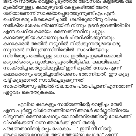
ജീവിത സത്യം വെളിപ്പെടുത്താൻ അവസരം കിട്ടിയെങ്കിലേ
മുക്തിയുള്ളു. കഥമുഴുവൻ കേട്ടുകഴിഞ്ഞ് അതു
ശരിയാണെന്ന് സാക്ഷ്യപ്പെടുത്തുന്നുണ്ട് എം എൻ.
ചെറിയ ഒരു പിശകൊഴിച്ചാൽ- ശശികുമാറിനു വിഷം
നൽകിയ ശേഷം തീവണ്ടിയിൽ നിന്നും ഉടൻ ഇറങ്ങിയില്ല
എന്ന ചെറിയ കാര്യം. മരണക്കിണറിനു ചുറ്റും
കഥയെഴുതിയ കടലാസുകൾ ചിതറിക്കിടക്കുന്നതും
കഥാകാരൻ അതിൻ നടുവിൽ നിൽക്കുന്നതുമായ ഒരു
സുന്ദരൻ സീനുണ്ട് സിനിമയിൽ. സാഹിത്യവും
സിനിമയും തമ്മിലുള്ള ബന്ധം ഇതിലും ഉജ്ജ്വലമായി
മറ്റൊരിടത്തും ദൃശ്യപ്പെടുത്തിയിട്ടില്ല. കഥയിലേക്ക്
സംക്രമിച്ച ഭാർഗ്ഗവിക്കുട്ടിക്ക് ഇനി മുക്തി നേടാം എന്ന്
കഥാകാരനും ഒരുമിച്ചായിരിക്കണം തോന്നിയത്. ഈ കൂടു
വിട്ട് കൂടുമാറൽ സാധിച്ചെടുക്കുന്നത്
സാഹിത്യസൃഷ്ടിയിൽ വിലയനം പ്രാപിച്ചാണ് എന്നതാണ്
ഏറ്റവും കൌതുകകരം.
എല്ലാ കഥകളും സത്യത്തിന്റെ വെളിച്ചം തേടി
എന്ന പൂർണ്ണ വിശ്വസത്തിലാണ് അവൾ ഭാർഗ്ഗവീനിലയം
വിടുന്നത്. മരണശേഷവും യാഥാർത്ഥ്യത്തിന്റെ ലോകത്ത്
വിഹരിക്കേണ്ടി വന്ന അവൾക്ക് ഇനി തന്റെ
പ്രണേതാവിന്റെ ഒപ്പം പോകാം ‘ ഇനി നീ നിന്റെ
അകലത്തെ ദേവന്റെ അടുത്തേയ്ക്കു പോകൂ” എന്ന്