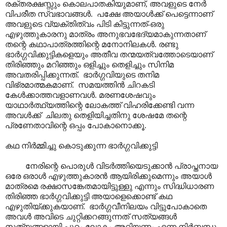
രക്തരക്ഷസ്സും കൊലപാതകിയുമാണ്, അവളുടെ നേർ
വിപരീത സ്വഭാവങ്ങൾ. പക്ഷേ അയാൾക്ക് പെട്ടെന്നാണ്
അവളുടെ വ്യക്തിത്വം പിടി കിട്ടുന്നത്-ഒരു
എഴുത്തുകാരനു മാത്രം അനുഭവഭേദ്യമാകുന്നതാണ്
തന്റെ കഥാപാത്രത്തിന്റെ മനോനിലകൾ. രണ്ടു
ഭാർഗ്ഗവിക്കുട്ടികളെയും അതീവ തന്മയത്വത്തോടെയാണ്
തിരിഞ്ഞും മറിഞ്ഞും ഒളിച്ചും തെളിച്ചും സിനിമ
അവതരിപ്പിക്കുന്നത്. ഭാർഗ്ഗവിയുടെ തനിമ
വിഭ്രമാത്മകമാണ്. സമയത്തിൻ ചിറകടി
കേൾക്കാത്തവളാണവൾ. മരണശേഷവും
യാഥാർത്ഥ്യത്തിന്റെ ലോകത്ത് വിഹരിക്കേണ്ടി വന്ന
അവൾക്ക് ചിലതു തെളിയിച്ചതിനു ശേഷമേ തന്റെ
പ്രണേതാവിന്റെ ഒപ്പം പോകാനൊക്കൂ.
കഥ നിർമ്മിച്ചു കൊടുക്കുന്ന ഭാർഗ്ഗവിക്കുട്ടി
നേരിന്റെ പൊരുൾ വിടർത്തിയെടുക്കാൻ പ്രാപ്തനായ
ഒരേ ഒരാൾ എഴുത്തുകാരൻ ആയിരിക്കുമെന്നും അയാൾ
മാത്രമെ രക്ഷാസങ്കേതമായിട്ടുള്ളു എന്നും സിദ്ധിധാരണ
തിരിഞ്ഞ ഭാർഗ്ഗവിക്കുട്ടി അയാളെക്കൊണ്ട് കഥ
എഴുതിയ്ക്കുകയാണ്. ഭാർഗ്ഗവീനിലയം വിട്ടുപോകാതെ
അവൾ അവിടെ ചുറ്റിക്കറങ്ങുന്നത് സത്യങ്ങൾ
സത്യങ്ങളായി പുറം ലോകം അറിയണം എന്ന നിർബ്ബന്ധ