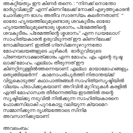
അകറ്റിയതും ഈ കിണർ തന്നെ. : “നിനക്ക് നൊന്തോ
ഭാർഗ്ഗവിക്കുട്ടീ“ എന്ന് കിണറിലേക്ക് നോക്കി എഴുത്തുകാരൻ
ചോദിക്കുന്ന ഭാഗം അതീവ സാരസ്യം കലർന്നതാണ്. “
ഓരോ ഹൃദയത്തിലുമുണ്ടൊരു ശവകുടീരം ഓരോ
ഹൃദയത്തിലുമുണ്ടൊരു ശ്മശാനം, പ്രേമത്തിന്റെ
ശവകുടീരം, പ്രേമത്തിന്റെ ശ്മശാനം” എന്ന ഡയലോഗ്
സാഹിത്യകാരൻ ഉരുവിടുന്നത് ഈ കിണറിലേക്ക്
നോക്കിയാണ്. ഇതിൽ ഗ്രസിക്കനുഴറുന്നതോ
മോഹവലയങ്ങളുടെ ചുഴികൾ. ഭാർഗ്ഗവിയുടെ
പ്രണയസാക്ഷാത്ക്കാരം എന്ന മോഹം. എം എന്റെ ദുഷ്ട
ലാക്ക് മോഹം. എല്ലാം തീരുന്നത് ഈ
കിണറ്റിനുള്ളിൽത്തന്നെയാണ്. എല്ലാ മായാമോഹങ്ങളും
ഒതുങ്ങിയമർന്ന് കാമനാപരിപൂർത്തി നിതാന്തയ്ക്ക്
വിട്ടുകൊടുത്ത് കഥാപാത്രങ്ങൾ സാഹിത്യസൃഷ്ടിയിൽ
വിലയം പ്രാപിക്കുകയാണ്. അറിവിൻ മുറിവുകൾ കരളിൽ
ഏന്തി മോഹാന്ധത തീർന്നെത്തിയ ഇടത്തിൽ തന്റെ
സൃഷ്ടിയ്ക്കു നടുവിൽ നിൽക്കുന്ന സാഹിത്യകാരനെ
ഫോക്കസിലാകി പുറകോട്ടു വലിയുന്ന ക്യാമെറ
സമ്മാനിക്കുന്ന ദൃശ്യത്തോടെ സിനിമ
അവസാനിക്കുയാണ്.
അവലംബം: