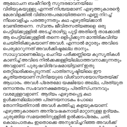
ആലോചന ബഷീറിന്റെ സുന്ദരഭാവനയിലേ
വിരിയുകയുള്ളു എന്നത് നിശ്ചയമാണ്. എഴുത്തുകാരന്റെ
മേശവിളക്കിൽ വിഭ്രാന്തപരമായിത്തന്നെ എണ്ണ നിറച്ച്
നീലവെളിച്ചം പരത്തുന്നതും കഥ എഴുതിയ്ക്കാൻ
വേണ്ടിത്തന്നെ. സ്വന്തം ജീവിതസത്യങ്ങളെ ഒരു
പെട്ടിയ്ക്കുള്ളിൽ അടച്ച് താഴിട്ടു പൂട്ടി അതിന്റെ താക്കോൽ
ആ പെട്ടിയ്ക്കുള്ളിൽ തന്നെ ഒളിപ്പിക്കുന്ന മാന്ത്രികവിദ്യ
ചെയ്തിരിക്കുകയാണ് അവൾ. എന്നാൽ മറ്റാരും അവിടെ
പെരുമാറുന്നത് അവൾക്കിഷ്ടമല്ല താനും.
സാധുവാണെങ്കിലും ചെറിയ പരീക്കണ്ണിയെ കുസൃതികൾ
കാണിച്ച് അവിടെ നിൽക്കക്കള്ളിയില്ലാത്തവനാക്കുന്നതും
അവളാണ്. പുരുഷവിദ്വേഷമായിട്ടാണ് ഇതു
തെറ്റിദ്ധരിക്കപ്പെടുന്നത്. പാത്രസൃഷ്ടിയിലെ ഈ
കൃത്യതയാണ് സിനിമയുടെ വിശ്വാസയോഗ്യതയ്ക്ക്
ആധാരം. അവൾ പ്രേതമോ യക്ഷിയോ അല്ല, പ്രത്യുത
ഒന്നാന്തരം സംവേദനക്ഷമതയും പ്രതിസ്പന്ദനവും
വശമുള്ളവളാണ്. ആദ്യം എഴുതപ്പെട്ട കഥ
ഉൾക്കനമില്ലാത്ത പ്രണയനാടകം പോലെ
തോന്നിയതിനാൽ അവൾ കത്തിച്ചു കളയുകയാണ്.
എഴുത്തുകാരനെ അന്വേഷകനായി മാറ്റാനുള്ള ഉദ്യമം.
ചുരുങ്ങിയ സമയത്തിനുള്ളിൽ ഉൽക്കടപ്രേമം, ചതി,
കൊലപാതകം ഇതൊക്കെ അനുഭവിച്ചറിഞ്ഞ അവൾക്ക്