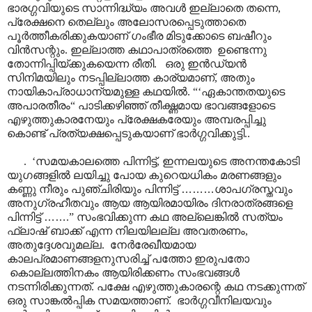
ഭാരഗ്ഗവിയുടെ സാന്നിദ്ധ്യം അവൾ ഇല്ലാതെ തന്നെ,
പ്രേക്ഷനെ തെല്ലും അലോസരപ്പെടുത്താതെ
പൂർത്തീകരിക്കുകയാണ് ഗംഭീര മിടുക്കോടെ ബഷീറും
വിൻസന്റും. ഇല്ലാത്ത കഥാപാത്രത്തെ ഉണ്ടെന്നു
തോന്നിപ്പിയ്ക്കുകയെന്ന രീതി. ഒരു ഇൻഡ്യൻ
സിനിമയിലും നടപ്പില്ലാത്ത കാര്യമാണ്, അതും
നായികാപ്രാധാന്യമുള്ള കഥയിൽ. “‘ഏകാന്തതയുടെ
അപാരതീരം“ പാടിക്കഴിഞ്ഞ് തീക്ഷ്ണമായ ഭാവങ്ങളോടെ
എഴുത്തുകാരനേയും പ്രേക്ഷകരേയും അമ്പരപ്പിച്ചു
കൊണ്ട് പ്രത്യക്ഷപ്പെടുകയാണ് ഭാർഗ്ഗവിക്കുട്ടി..
. ‘സമയകാലത്തെ പിന്നിട്ട്, ഇന്നലയുടെ അനന്തകോടി
യുഗങ്ങളിൽ ലയിച്ചു പോയ കുറെയധികം മരണങ്ങളും
കണ്ണു നീരും പുഞ്ചിരിയും പിന്നിട്ട്
………
ശാപഗ്രസ്തവും
അനുഗ്രഹീതവും ആയ ആയിരമായിരം ദിനരാത്രങ്ങളെ
പിന്നിട്ട്
……
.” സംഭവിക്കുന്ന കഥ അല്ലെങ്കിൽ സത്യം
ഫ്ലാഷ് ബാക്ക് എന്ന നിലയിലല്ല അവതരണം,
അതുദ്ദേശവുമല്ല. നേർരേഖീയമായ
കാലപ്രമാണങ്ങളനുസരിച്ച് പത്തോ ഇരുപതോ
കൊല്ലത്തിനകം ആയിരിക്കണം സംഭവങ്ങൾ
നടന്നിരിക്കുന്നത്. പക്ഷേ എഴുത്തുകാരന്റെ കഥ നടക്കുന്നത്
ഒരു സാങ്കൽ‌പ്പിക സമയത്താണ്. ഭാർഗ്ഗവീനിലയവും