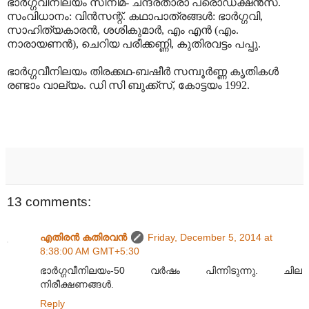
ഭാർഗ്ഗവീനിലയം സിനിമ- ചന്ദ്രതാരാ പ്രൊഡക്ഷൻസ്.
സംവിധാനം: വിൻസന്റ്. കഥാപാത്രങ്ങൾ: ഭാർഗ്ഗവി,
സാഹിത്യകാരൻ, ശശികുമാർ, എം എൻ (എം.
നാരായണൻ), ചെറിയ പരീക്കണ്ണി, കുതിരവട്ടം പപ്പു.
ഭാർഗ്ഗവീനിലയം തിരക്കഥ-ബഷീർ സമ്പൂർണ്ണ കൃതികൾ
രണ്ടാം വാല്യം. ഡി സി ബുക്ക്സ്, കോട്ടയം 1992.
13 comments:
എതിരന്‍ കതിരവന്‍
Friday, December 5, 2014 at
8:38:00 AM GMT+5:30
ഭാർഗ്ഗവീനിലയം-50 വർഷം പിന്നിടുന്നു. ചില
നിരീക്ഷണങ്ങൾ.
Reply