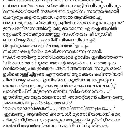
സ്വരസഞ്ചാരമോ ഫ്രേയ്സോ പാട്ടിൽ വീണ്ടും വീണ്ടും
വന്നുകയറിയാൽ നമ്മുടെ തലച്ചോറിനു സന്തോഷമായി.
ചെറുതും ലളിതവുമായ, എന്നാൽ ആവർത്തിച്ചു
വരുന്നതുമായ ഫ്രേയ്സുകളിൽ നമ്മൾ പെട്ടുപോകുന്നത്
ഈ പ്രതിഭാസത്തിന്റെ ഒരു ഭാഗമാണ്. എ ഐ ആറിൽ
സ്റ്റേഷൻ തുറക്കുമ്പോഴുള്ള സംഗീതവും ‘ദി ഗുഡ് ദി
ബാഡ് ആൻഡ് ദി അഗ്ലി’ യിലെ സിഗ്നേച്ചർ
റ്റ്യൂണുമൊക്കെ എത്ര ആവർത്തിച്ചാലും
സന്തോഷപൂർവ്വം കേൾക്കുന്നവരാണു നമ്മൾ.
സംഗീതത്തിന്റെ മാന്ത്രികതയുടെ ഉറവിടം ഇവിടെത്തന്നെ.
‘നിറങ്ങൾ തൻ നൃത്ത‘ത്തിന്റെ ആകർഷണപരതയുടെ
വലിയൊരു പങ്ക് ഇത്തരം ആവർത്തനങ്ങൾ സമൃദ്ധമായി
ഉൾക്കൊള്ളിച്ചിട്ടുണ്ട് എന്നതാണ്. ആറക്ഷരം കഴിഞ്ഞ് യതി,
പിന്നെ ആറക്ഷരം എന്നിങ്ങനെ കൃത്യമായിപ്പോകുന്ന
ഒരോ വരികളും, തുടക്കം മുതൽ ഒടുക്കം വരേ ഒരേ ബീറ്റ്
പാറ്റേൺ പിൻ തുടരുന്ന തബല, “വിരഹനൊമ്പര
…
..”
ഈരടിയുടെ ആവർത്തനമായി അതേറ്റ്യൂൺ പിന്നെ രണ്ടു
ചരണങ്ങളിലും പ്രത്യക്ഷമാകൽ,
‘വെറുമൊരോർമ്മതൻ
…
. , ‘അലിഞ്ഞലിഞ്ഞുപോം
…
..‘
ഇവരണ്ടും ആവർത്തിക്കുമ്പോൾ മുന്നോടിയായായി ഒരേ
ഫ്ലൂട് ബിറ്റ് തന്നെ, തുടങ്ങുമ്പോഴുള്ള ഫ്ലൂട് ബിറ്റ് തന്നെ
പല്ലവി ആവർത്തിക്കുമ്പോഴും നിബന്ധിച്ചിരിക്കുക,