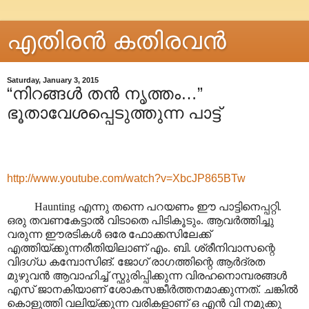
എതിരന്‍ കതിരവന്‍
Saturday, January 3, 2015
“നിറങ്ങൾ തൻ നൃത്തം…”
ഭൂതാവേശപ്പെടുത്തുന്ന പാട്ട്
http://www.youtube.com/watch?v=XbcJP865BTw
Haunting എന്നു തന്നെ പറയണം ഈ പാട്ടിനെപ്പറ്റി.
ഒരു തവണകേട്ടാൽ വിടാതെ പിടികൂടും. ആവർത്തിച്ചു
വരുന്ന ഈരടികൾ ഒരേ ഫോക്കസിലേക്ക്
എത്തിയ്ക്കുന്നരീതിയിലാണ് എം. ബി. ശ്രീനിവാസന്റെ
വിദഗ്ധ കമ്പോസിങ്. ജോഗ് രാഗത്തിന്റെ ആർദ്രത
മുഴുവൻ ആവാഹിച്ച് സ്ഫുരിപ്പിക്കുന്ന വിരഹനൊമ്പരങ്ങൾ
എസ് ജാനകിയാണ് ശോകസങ്കീർത്തനമാക്കുന്നത്. ചങ്കിൽ
കൊളുത്തി വലിയ്ക്കുന്ന വരികളാണ് ഒ എൻ വി നമുക്കു