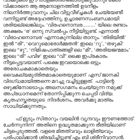
വിക്കാരനെ ആ ആന്ദോളനത്തിൽ ഉടനീളം
നിലനിർത്തുവാനും ചില വിട്ടുവീഴ്ച്ചകൾ ചേയ്യേണ്ടീ
വന്നിട്ടുണ്ട് അദ്ദേഹത്തിനു, ഉച്ചാരണസംബന്ധമായി
ശരിയല്ലെങ്കിലും. ‘വിരഹനൊമ്പര
……
..’ യിലെ രണ്ടാം
അക്ഷരം ‘ര’ ഒന്നു സ്വൽ‌പ്പം നീട്ടിയിട്ടുണ്ട്. എന്നാൽ
‘വിരാഹനൊമ്പര’ എന്നാകുന്നില്ല താനും. ‘തിരിയിൽ’
ഇൽ “രി”, ‘വെറുമൊരോർമ്മതൻ’ ഇലെ ‘റു’, ‘തഴുകി’
ഇലെ “ഴു”, ‘നിമിഷപാത്രങ്ങളി‘ലെ “മി”, ‘അരിയജന്മമാം’
ഇലെ “രി” പവിഴ’ ഇലെ “വി” ഒക്കെ ഇപ്രകാരം
നീട്ടപ്പെട്ടവയാണ്. പക്ഷെ ഇവയൊക്കെ ഒട്ടും
അരോചകമാകാതെയും
വൈകല്യമുദ്രിതമാകാതെയുമാണ് എസ് ജാനകി
വിദഗ്ധമായിത്തന്നെ മറച്ചു വച്ചിട്ടുള്ളത്. പാട്ടിന്റെ
ഒഴുക്കിനോടൊപ്പം അലസഗമനം ചെയ്യുന്ന നമുക്ക്
അപ്രധാനമെന്ന് തോന്നിപ്പിക്കുന്ന ചെപ്പടി വിദ്യ.
കൃതഹസ്തതയുടെ നിദർശനം, അവർക്കു മാത്രം
സാധിയ്ക്കുന്നതും.
ഫ് ളൂടും സിതാറും വയലിൻ വൃന്ദവും ഈണത്തോട്
ചേർന്നുനിന്ന് അതിനെ ഉദ്ധൃതമാക്കുന്ന രീതിയിലാണ്
ചിട്ടപ്പെടുത്തൽ. വളരെ മിതത്വവും ലാളിത്യവും
പരിപാലിക്കാൻ ശ്രദ്ധിച്ചിട്ടുണ്ട് എം ബി ശ്രീനിവാസൻ.