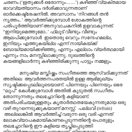
ചരണം (‘ഋതുക്കൾ ഒരോന്നും
……
’) കഴിഞ്ഞ് വ്യക്തമായ
ഭാവവ്യത്യാസം ദർശിക്കാവുന്നതാണ്
ഓർക്കെഷ്ട്രേഷനിൽ. അവസാനം ‘നിറങ്ങൾ തൻ
നൃത്തം..’ ആവർത്തിക്കുമ്പോൾ ശോകത്തിന്റെ
പരിപൂർത്തിയാണ് അനുവാചകനിൽ ഉളവാകുന്നത്.
“ഇനിയുമെത്തുമോ..’ ഫ്ലൂട് വീണ്ടും വീണ്ടും
ആലപിക്കുമ്പോൾ ഇതൊരു വെറും സന്ദേഹമല്ല,
ഇനിയും എത്തുകയില്ല എന്ന് നായികയ്ക്ക്
ബോദ്ധ്യമായിക്കഴിഞ്ഞു, എന്നും എല്ലാം വ്യർത്ഥമായി
എന്നും നാം മനസ്സിലാക്കുന്നു. ദുഃഖത്തിന്റെ
കയങ്ങളിലാർന്നു കഴിഞ്ഞിരിക്കുന്നു പാട്ടും നമ്മളും.
മനുഷ്യ മസ്തിഷ്ക്കം സംഗീതത്തെ ആസ്വദിക്കുന്നത്
അതിലെ ആവർത്തനപരതയിൽ ഉള്ള ആഭിമുഖ്യം
സൃഷ്ടിക്കപ്പെടലിലൂടെയാണ്. പിന്നെയും പിന്നെയും ഒരേ
“ലൂപ്” കേൾക്കുമ്പോൾ അതിൽ കൂടുതൽ സംഗീതം
തോന്നുന്നതും തലച്ചോറിന്റെ കളിയാണ്.
അതിപരിചയമുള്ളതും കൃതാർത്ഥതയേകുന്നതുമായ ഒരു
വഴി തുറന്നെടുക്കുകയാണ് മനസ്സ്. പല്ലവി (refrain)
അല്ലെങ്കിൽ ആവർത്തിച്ച് വരുന്ന ഒരു വരി എന്നത്
ലോകവ്യാപകമായികാണപ്പെടുന്നതിന്റെ പൊരുളും
തലച്ചോറിന്റെ ഈ കളിയെ തൃപ്തിപ്പെടുത്തി
നിലനിർത്താനാണ് എന്നതാണ്. നിയതമായ ഒരു