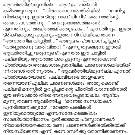
ആവർത്തിയ്ക്കുന്നില്ല. ആദ്യം പല്ലവി
കഴിഞ്ഞുവരുന്ന “വിരഹനൊമ്പര തിരിയിൽ
…
.” വേറിട്ടു
നിൽക്കുന്നു. ഇതേ ട്യൂണാണ് പിന്നീട് ചരണത്തിന്റെ
രണ്ടാം പാദത്തിനു. “ വെറുമൊരോർമ്മ തൻ
……
”
എന്നതിനും, ‘അലിഞ്ഞലിഞ്ഞുപോം
…
’ എന്നതിനും. ഇതേ
ട്രിക്ക് മറ്റൊരു പാട്ടിനും –ഇതേ സിനിമയിലെ തന്നെ
“അനന്തനീല വിണ്ണിൽ
…
” അദ്ദേഹം പ്രയോഗിച്ചിട്ടുണ്ട്.
“വർണ്ണരേണു വാരി വിതറി..” എന്നു തുടങ്ങുന്ന ഈരടി
ആവർത്തിച്ചു വരുന്നുണ്ട്. എന്നാൽ ഈ പാട്ടിൽ
പല്ലവിയും ആവർത്തിക്കപ്പെടുന്നു എന്നതുകൊണ്ട്
പ്രത്യേകത അവകാശപ്പെടാനില്ല. ചരണങ്ങൾക്കിടയ്ക്ക്
‘നിറങ്ങൾ തൻ നൃത്തം
…
” ആവർത്തിയ്ക്കുന്നില്ല എന്നത്
പ്രത്യേകതയാണ്. പല്ലവിയുടെ താളഘടന
തന്നെയാണ് എല്ലാ ചരണങ്ങൾക്കും. അതു കൊണ്ട്
പല്ലവി മനസ്സിൽ ഉറപ്പിച്ചതിന്റെ പ്രതീതി വരുന്നതിനാൽ
ഈ ഒഴിവാക്കൽ തീരെ അനുഭവപ്പെടുയില്ല. ആദ്യം
മൂന്നു തവണ ആവർത്തിച്ച ‘മറഞ്ഞ സന്ധ്യകൾ
പുനർജ്ജനിക്കുമോ‘ , ‘മറഞ്ഞ പക്ഷികൾ
ഇനിയുമെത്തുമോ എന്ന,സന്ദേഹമെങ്കിലും
സാദ്ധ്യതാനിരാസം ഉൽക്കടമായ പ്രസ്താവനകൾ
നിരാശദ്യോതകമായ രണ്ടു ചരണങ്ങൾക്കിടയ്ക്കിടയ്ക്ക്
നിബന്ധിക്കേണ്ട എന്ന് കമ്പോസർക്കു തോന്നിക്കാണണം.