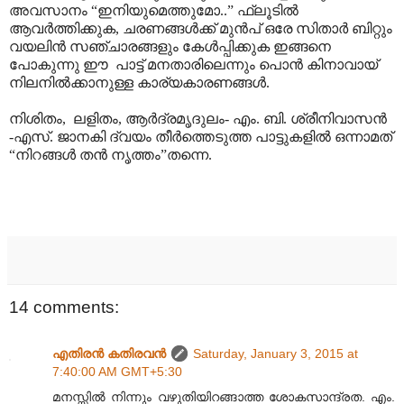
അവസാനം “ഇനിയുമെത്തുമോ..” ഫ്ലൂടിൽ
ആവർത്തിക്കുക, ചരണങ്ങൾക്ക് മുൻപ് ഒരേ സിതാർ ബിറ്റും
വയലിൻ സഞ്ചാരങ്ങളും കേൾപ്പിക്കുക ഇങ്ങനെ
പോകുന്നു ഈ പാട്ട് മനതാരിലെന്നും പൊൻ കിനാവായ്
നിലനിൽക്കാനുള്ള കാര്യകാരണങ്ങൾ.
നിശിതം, ലളിതം, ആർദ്രമൃദുലം- എം. ബി. ശ്രീനിവാസൻ
-എസ്. ജാനകി ദ്വയം തീർത്തെടുത്ത പാട്ടുകളിൽ ഒന്നാമത്
“നിറങ്ങൾ തൻ നൃത്തം”തന്നെ.
14 comments:
എതിരന്‍ കതിരവന്‍
Saturday, January 3, 2015 at
7:40:00 AM GMT+5:30
മനസ്സിൽ നിന്നും വഴുതിയിറങ്ങാത്ത ശോകസാന്ദ്രത. എം.