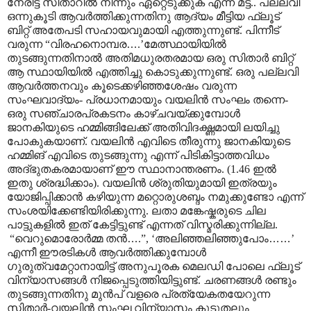
നേരിട്ട് സിതാറിൽ നിന്നും ഏറ്റെടുക്കുക എന്ന മട്ട്.. പല്ലവി
ഒന്നുകൂടി ആവർത്തിക്കുന്നതിനു ആദ്യം മീട്ടിയ ഫ്ലൂട്
ബിറ്റ് അതേപടി സഹായവുമായി എത്തുന്നുണ്ട്. പിന്നീട്
വരുന്ന “വിരഹനൊമ്പര
…
.’മേത്സ്ഥായിയിൽ
തുടങ്ങുന്നതിനാൽ അതിമധുരതരമായ ഒരു സിതാർ ബിറ്റ്
ആ സ്ഥായിയിൽ എത്തിച്ചു കൊടുക്കുന്നുണ്ട്. ഒരു പല്ലവി
ആവർത്തനവും കൂടെക്കഴിഞ്ഞശേഷം വരുന്ന
സംഘവാദ്യം- പ്രധാനമായും വയലിൻ സംഘം തന്നെ-
ഒരു സഞ്ചാരപ്രകടനം കാഴ്ചവയ്ക്കുമ്പോൾ
ജാനകിയുടെ ഹമ്മിങ്ങിലേക്ക് അതിവിദഗ്ദ്ധമായി ലയിച്ചു
പോകുകയാണ്. വയലിൻ എവിടെ തീരുന്നു ജാനകിയുടെ
ഹമ്മിങ് എവിടെ തുടങ്ങുന്നു എന്ന് പിടികിട്ടാത്തവിധം
അദ്ഭുതകരമായാണ് ഈ സ്ഥാനാന്തരണം. (1.46 ഇൽ
ഇതു ശ്രദ്ധിക്കാം). വയലിൻ ശ്രുതിയുമായി ഇത്രയും
യോജിപ്പിക്കാൻ കഴിയുന്ന മറ്റൊരുശബ്ദം നമുക്കുണ്ടോ എന്ന്
സംശയിക്കേണ്ടിയിരിക്കുന്നു. ലതാ മങ്കേഷ്കരുടെ ചില
പാട്ടുകളിൽ ഇത് കേട്ടിട്ടുണ്ട് എന്നത് വിസ്മരിക്കുന്നില്ല.
“വെറുമൊരോർമ്മ തൻ
…
.”, ‘അലിഞ്ഞലിഞ്ഞുപോം
……
’
എന്നീ ഈരടികൾ ആവർത്തിക്കുമ്പോൾ
ഗുരുത്വമേറ്റാനായിട്ട് അനുപൂരക മെലഡി പോലെ ഫ്ലൂട്
വിന്യാസങ്ങൾ നിജപ്പെടുത്തിയിട്ടുണ്ട്. ചരണങ്ങൾ രണ്ടും
തുടങ്ങുന്നതിനു മുൻപ് വളരെ പ്രത്യേകതയേറുന്ന
സിതാർ-വയലിൻ സംഘ വിന്യാസം കൂടുതലും