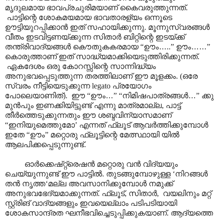
മൃദുലമായ ഭാവപ്രചുരിമയാണ് കൈവരുത്തുന്നത്.
പാട്ടിന്റെ ശോകമയമായ ഭാവതാരള്യം ഒന്നൂടെ
ഊട്ടിയുറപ്പിക്കാൻ ഇത് സഹായിക്കുന്നു. മൂന്നുസ്വരങ്ങൾ
വീതം ഇടവിട്ടണയ്ക്കുന്ന സിതാർ ബിറ്റിന്റെ ഇടയ്ക്ക്
തന്ത്രിവാദ്യങ്ങൾ കൌതുകകരമായ “ഊം
…
..” ഊം
……
”
കൊരുത്താണ് ഇത് സാദ്ധ്യമാക്കിയെടുത്തിരിക്കുന്നത്.
ഏകദേശം ഒരു കോറസ്സിന്റെ സാന്നിദ്ധ്യം
അനുഭവപ്പെടുത്തുന്ന തരത്തിലാണ് ഈ മൂളക്കം. (ഒരേ
സ്വരം നീട്ടിയെടുക്കുന്ന legato പ്രയോഗം
പോലെയാണിത്). ഈ “ഊം
…
” “നിമിഷപാത്രങ്ങൾ
…
” ക്കു
മുൻപും ഇണക്കിയിട്ടുണ്ട് എന്നു മാത്രമാല്ല, പാട്ട്
തീർത്തെടുക്കുന്നതും ഈ ശബ്ദവിന്യാസമാണ്
“ഇനിയുമെത്തുമോ’ എന്നത് ഫ്ലൂട് ആവർത്തിക്കുമ്പോൾ
ഇതേ “ഊം” മറ്റൊരു ഫ്ലൂട്ടിന്റെ മേത്സ്ഥായി യിൽ
ആലപിക്കപ്പെടുന്നുണ്ട്.
ഓർക്കെഷ്റ്റ്രെഷൻ മറ്റൊരു വൻ വിദ്യയും
ചെയ്യുന്നുണ്ട് ഈ പാട്ടിൽ. തുടങ്ങുമ്പോഴുള്ള ‘നിറങ്ങൾ
തൻ നൃത്ത‘മല്ല അവസാനിക്കുമ്പോൾ നമുക്ക്
അനുഭവഭേദ്യമാക്കുന്നത്. ഫ്ലൂട്, സിതാർ, വയലിനും മറ്റ്
സ്റ്റ്രിങ് വാദ്യങ്ങളും ഇവയെല്ലാം പടിപടിയായി
ശോകസാന്ദ്രത ഘനീഭവിച്ചെടുപ്പിക്കുകയാണ്. ആദ്യത്തെ