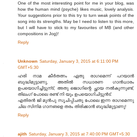
One of the most interesting point for me in your blog, was
how the human mind (psyche) likes music, lovely analysis.
Your suggestions prior to this try to turn weak points of the
song into its strengths. May be I need to listen to this more,
but I will have to stick to my favourites of MB (and other
compositions in Jog)!
Reply
Unknown
Saturday, January 3, 2015 at 6:11:00 PM
GMT+5:30
ഹരി നാമ കീർതത്നം ഏതു രാഗമെന്ന് പറയാൻ
ബുദ്ധിമുട്ടാണു, അതിൽ സധാരണ ഗാൻധാരം
ഉപയൊഗിച്ചിട്ടുന്ട്, അതു ജൊഗിന്റെ ച്ഛായ നൽകുന്നുണ്ട്,
തിലംഗ് പോലെ രണ്ട് നി യും ഉപയൊഗിചിട്ടുൻട്.
എതിരൻ ജി മുൻപു സൂചിപ്പിചതു പോലെ ഇന്ന രാഗമെന്നു
ചില സിനിമ ഗാനങളെ തരം തിരിക്കാൻ ബുദ്ധിമുട്ടാണു!
Reply
ajith
Saturday, January 3, 2015 at 7:40:00 PM GMT+5:30