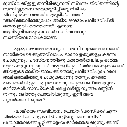
മുന്നിലേക്ക് ഇട്ടു തന്നിരിക്കുന്നത്. സ്വന്തം ജീവിതത്തിന്റെ
സന്നിഗ്ദ്ധാവസ്ഥയെക്കുറിച്ച് ഒരു നിമിഷം
ചിന്തിച്ചിരിക്കാത്തവർ ആരുമില്ല. അത്
“അലിഞ്ഞലിഞ്ഞുപോം അരിയ ജന്മമാം പവിഴദ്വീപിൽ
ഞാൻ ഇരിപ്പതെന്തിനോ” എന്നായി
ആവിഷ്കരിക്കപ്പെടുമ്പോൾ സാർത്ഥകവും
സാത്മീയവുമാവുകയാണ്.
എപ്പോഴേ അണയാവുന്ന അഗ്നിനാളമാണെന്നാണ്
നായികയുടെ ആത്മവിലാപം. ഓരോ ഋതുക്കളും കടന്നു
പോകുന്നു , പദസ്വനത്തിന്റെ കാതോർക്കലിലും ഓർമ്മ
യുടെ കിളുന്നു തൂവൽ തഴുകളിലും വ്യർത്ഥമാകുകയാണ്
അവളുടെ അരിയ ജന്മം. അതൊരു പവിഴദ്വീപുപോലെ
അലിഞ്ഞലിഞ്ഞു പോകുകയാണു താനും. മറഞ്ഞ
പക്ഷികൾ വിട്ടും വച്ചു പോയ തൂവലുകളാണ് അവളുടെ
ഓർമ്മകൾ. സന്ധ്യകൾ ചമച്ച വർണ്ണ നൃത്തം മണ്ണിൽ
നിന്നും ഒഴിഞ്ഞു പോയിരിക്കുന്നു, ഇനി അവ
പുനർജ്ജനിക്കുമോ?
ഷാജീയെം സംവിധാനം ചെയ്ത ‘പരസ്പരം’എന്ന
ചിത്രത്തിലെ പാട്ടാ‍ണിത്. പാട്ടിന്റെ കമ്പോസിങ്
പശ്ചാത്തലത്തെപ്പറ്റി അദ്ദേഹം ഓർത്തെടുക്കുന്നു. അന്ന്