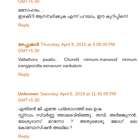
GMT+5:30
മനോഹരം....
ഇഴകീറി ആസ്വദിക്കുക എന്ന് പറയാം, ഈ കുറിപ്പിനെ!
Reply
മഴപ്പൂക്കള്‍
Thursday, April 9, 2015 at 3:08:00 PM
GMT+5:30
Vallathoru paattu... Chundil ninnum.manassil ninnum
irangiponilla eenavum varikalum
Reply
Unknown
Saturday, April 6, 2019 at 11:45:00 PM
GMT+5:30
എതിരൻ ജി.എന്തേ പദ്മരാഗത്തി ലെ ഉഷ
സ്സ്സാം സ്വർണ്ണ ത്താമരവിരിഞ്ഞു.. തമ്പി, അർജ്ജുനൻ,
യേശുദാസ് മറന്നോ ? അതുമൊരു ജോഗ് ലെ
കോമ്പോസിഷൻ അല്ലേ ?
Reply