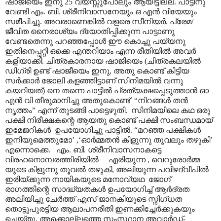
ഷാജിയെം ഇനു 25 വയസ്സുപോലും ആയിട്ടില്ല. പാട്ടിനു
വേണ്ടി എം. ബി. ശ്രീനിവാസനേയും ഒ എൻ വിയേയും
സമീപിച്ചു. അവരാണെങ്കിൽ വളരെ സീനിയർ. പ്രേമ/
ജീവിത നൈരാശ്യം ദ്യോതിപ്പിക്കുന്ന പാട്ടാണു
വേണ്ടതെന്നു പറഞ്ഞപ്പോൾ ഈ കൊച്ചു പയ്യനു
ഇതിനെപ്പറ്റി ഒക്കെ എന്തറിയാം എന്ന രീതിയിൽ അവർ
കളിയാക്കി. ചിത്രകാരനായ ഷാജിയെം (ചിത്രകലയിൽ
ഡിഗ്രി ഉണ്ട് ഷാജീയെം ഇനു, അതു കൊണ്ട് കിട്ടിയ
സർക്കാർ ജോലി കളഞ്ഞിട്ടാണ് സിനിമയിൽ വന്നു
കയറിയത്) നെ തന്നെ പാട്ടിൽ പ്രത്യക്ഷപ്പെടുത്താൻ ഓ
എൻ വി തീരുമാനിച്ചു അതുകൊണ്ട് “നിറങ്ങൾ തൻ
നൃത്തം” എന്ന് തുടങ്ങി പാട്ടെഴുതി. സിനിമയിലെ കഥ ഒരു
പക്ഷി നിരീക്ഷകന്റെ ആയതു കൊണ്ട് പക്ഷി സംബന്ധമായ്
ഇമേജറികൾ ഉപയോഗിച്ചു പാട്ടിൽ. “മറഞ്ഞ പക്ഷികൾ
ഇനിയുമെത്തുമോ’ ,‘ഓർമ്മതൻ കിളുന്നു തൂവലും തഴുകി’
എന്നൊക്കെ. എം. ബി. ശ്രീനിവാസനാകട്ടെ
വിരഹനൊമ്പരത്തിരിയിൽ എരിയുന്ന , വെറുരോർമ്മ
യുടെ കിളുന്നു തൂവൽ തഴുകി, അലിയുന്ന പവിഴദ്വീപിൽ
ഇരിയ്ക്കുന്ന നായികയുടെ മനോവ്യഥ ജോഗ്
രാഗത്തിന്റെ സാദ്ധ്യതകൾ ഉപയോഗിച്ച് ആർദ്രത
അലിയിച്ചു ചേർത്ത് എസ് ജാനകിയുടെ സ്നിഗ്ധത
തൊട്ടുപുരട്ടിയ ആലാപനരീതി ഇണക്കിച്ചേർക്കുകയും
ചെയ്തു. അക്കൊല്ലത്തെ സംസ്ഥാന അവാർഡ്-