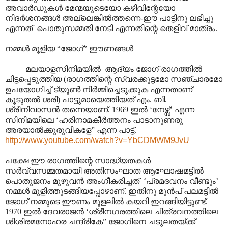
അവാർഡുകൾ മേന്മയുടെയോ കഴിവിന്റേയോ
നിദർശനങ്ങൾ അല്ലെങ്കിൽത്തന്നെ-ഈ പാട്ടിനു ലഭിച്ചു
എന്നത് പൊതുസമ്മതി നേടി എന്നതിന്റെ തെളിവ് മാത്രം.
നമ്മൾ മൂളിയ “ജോഗ്” ഈണങ്ങൾ
മലയാളസിനിമയിൽ ആദ്യം ജോഗ് രാഗത്തിൽ
ചിട്ടപ്പെടുത്തിയ (രാഗത്തിന്റെ സ്വരക്കൂട്ടമോ സഞ്ചാരമോ
ഉപയോഗിച്ച് ട്യൂൺ നിർമ്മിച്ചെടുക്കുക എന്നതാണ്
കൂടുതൽ ശരി) പാട്ടുമായെത്തിയത് എം. ബി.
ശ്രീനിവാസൻ തന്നെയാണ്. 1969 ഇൽ ‘നേഴ്സ്’ എന്ന
സിനിമയിലെ ‘ഹരിനാമകീർത്തനം പാടാനുണരൂ
അരയാൽക്കുരുവികളേ” എന്ന പാട്ട്.
http://www.youtube.com/watch?v=YbCDMWM9JvU
പക്ഷേ ഈ രാഗത്തിന്റെ സാദ്ധ്യതകൾ
സർവ്വസമ്മതമായി അതിസംഘാത ആഘോഷമട്ടിൽ
പൊതുജനം മുഴുവൻ അംഗീകരിച്ചത് ‘പ്രമദവനം വീണ്ടും’
നമ്മൾ മൂളിത്തുടങ്ങിയപ്പോഴാണ്. ഇതിനു മുൻപ് പലമട്ടിൽ
ജോഗ് നമ്മുടെ ഈണം മൂളലിൽ കയറി ഇറങ്ങിയിട്ടുണ്ട്.
1970 ഇൽ ദേവരാജൻ ‘ശ്രീനഗരത്തിലെ ചിത്രവനത്തിലെ
ശിശിരമനോഹര ചന്ദ്രികേ” ജോഗിനെ ചടുലതയ്ക്ക്