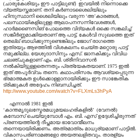
(ചാരുകേശിയും ഈ പാട്ടിലുണ്ട്) ഇവയിൽ നിന്നൊക്കെ
വ്യത്യസ്തമാണ്. തനി കർണാടശൈലിയിലും
ഹിന്ദുസ്ഥാനി ശൈലിയിലും വരുന്ന ‘അ’കാരങ്ങൾ,
പലസ്ഥായികളിലുള്ള ആലാപനസന്നിവേശങ്ങൾ,
ഹാർമണൈസിങ് പോലത്തെ വിദ്യകൾ ഒക്കെ സങ്കലിച്ച്
സങ്കീർണ്ണമാക്കിയതാണ് ആ പാട്ട്. കേൾവി സുഖത്തെ ഇത്
തെല്ല് ബാധിക്കുന്നുണ്ടെങ്കിലും ജോഗ് രാഗത്തെ
ഇത്രയും ആഴത്തിൽ വിശകലനം ചെയ്ത മറ്റൊരു പാട്ട്
നമുക്കില്ല. യേശുദാസിനും എസ്. ജാനകിക്കും വിവിധ
ചലഞ്ചുകളാണ് എം. ബി. ശ്രീനിവാസൻ
നൽകിയിട്ടുള്ളതെന്നതും പ്രത്യേകതയാണ്. 1975 ഇൽ
ഇത് അപൂർവ്വം തന്നെ. കഥാപരിസരം ആവശ്യപ്പെടുന്ന
ഭ്രമാത്മകത ഉൾക്കൊള്ളാനായിരിക്കും ഈ സാങ്കേതിക
ട്രിക്കുകൾ അദ്ദേഹം നിബന്ധിച്ചത്.
http://www.youtube.com/watch?v=FLXmLs3hPyA
എന്നാൽ 1981 ഇൽ
‘കാന്തമൃദുലസ്മേരമധുമയലഹരികളിൽ’ (വേനൽ)
കമ്പോസ് ചെയ്യുമ്പോൾ എം. ബി. എസ് ഉദ്ദേശിച്ചിരുന്നത്
പ്രണയത്തിന്റെ ദീപ്തമായ ഭാവോന്മീലനം
തന്നെയായിരിക്കണം. അത്രമാത്രം മാധുര്യമാണ് പാട്ടിൽ.
വികാസപരിണാമങ്ങളോ അയത്നലളിതവും. താരള്യം