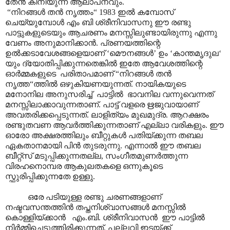
തേൻ കിനിയുന്ന ആലാപനവും.
“നിറങ്ങൾ തൻ നൃത്തം“ 1983 ഇൽ കമ്പോസ്
ചെയ്യുമ്പോൾ എം ബി ശ്രീനിവാസനു ഈ രണ്ടു
പാട്ടുകളുടെയും ആചരണം മനസ്സിലുണ്ടായിരുന്നു എന്നു
വേണം അനുമാനിക്കാൻ. പ്രണയത്തിന്റെ
ഉൽക്കടാവേശങ്ങളെയാണ് ‘മൌനങ്ങൾ’ ഉം ‘കാന്തമൃദുല‘
യും ദ്യോതിപ്പിക്കുന്നതെങ്കിൽ ഇതേ ആവേശത്തിന്റെ
ഓർമ്മകളുടെ പരിതാപമാണ് “നിറങ്ങൾ തൻ
നൃത്ത“ത്തിൽ ഒഴുകിയണയുന്നത്. നായികയുടെ
മനോനില അനുസരിച്ച് പാട്ടിൽ ഭാവനില വന്നുവെന്നത്
മനസ്സിലാക്കാവുന്നതാണ്. പാട്ട് വളരെ ഋജുവായാണ്
അവതരിക്കപ്പെടുന്നത്. ലാളിത്യം മുഖമുദ്ര. ആറക്ഷരം
രണ്ടുതവണ ആവർത്തിക്കുന്നതാണ് എല്ലാ വരികളും. ഈ
ഓരോ അക്ഷരത്തിലും ബീറ്റുകൾ പതിയ്ക്കുന്ന തബല
ഏകതാനമായി പിൻ തുടരുന്നു. എന്നാൽ ഈ തബല
ബീറ്റ്സ് മടുപ്പിക്കുന്നതല്ല, സംഗീതമുണർത്തുന്ന
വിരഹനൊമ്പര ആകുലതകളെ ഒന്നുകൂടെ
സ്ഫുരിപ്പിക്കുന്നതേ ഉള്ളു.
ഒരേ പടിയുള്ള രണ്ടു ചരണങ്ങളാണ്
നഷ്ടവസന്തത്തിൻ തപ്തനിശ്വാസങ്ങൾ മനസ്സിൽ
കൊള്ളിയ്ക്കാൻ എം.ബി. ശ്രീനിവാസൻ ഈ പാട്ടിൽ
നിർമ്മിച്ചെടുത്തിരിക്കുന്നത്. പല്ലവി ഇടയ്ക്ക്