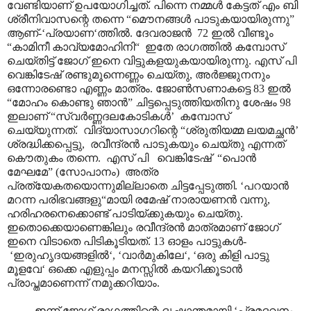
വേണ്ടിയാണ് ഉപയോഗിച്ചത്. പിന്നെ നമ്മൾ കേട്ടത് എം ബി
ശ്രീനിവാസന്റെ തന്നെ “മൌനങ്ങൾ പാടുകയായിരുന്നു”
ആണ്-‘പ്രയാണ‘ത്തിൽ. ദേവരാജൻ 72 ഇൽ വീണ്ടൂം
“കാമിനീ കാവ്യമോഹിനി“ ഇതേ രാഗത്തിൽ കമ്പോസ്
ചെയ്തിട്ട് ജോഗ് ഇനെ വിട്ടുകളയുകയായിരുന്നു. എസ് പി
വെങ്കിടേഷ് രണ്ടുമൂന്നെണ്ണം ചെയ്തു, അർജ്ജുനനും
ഒന്നോരണ്ടൊ എണ്ണം മാത്രം. ജോൺസണാകട്ടെ 83 ഇൽ
“മോഹം കൊണ്ടു ഞാൻ” ചിട്ടപ്പെടുത്തിയതിനു ശേഷം 98
ഇലാണ് “സ്വർണ്ണദലകോടികൾ’ കമ്പോസ്
ചെയ്യുന്നത്. വിദ്യാസാഗറിന്റെ “ശ്രുതിയമ്മ ലയമച്ഛൻ’
ശ്രദ്ധിക്കപ്പെട്ടു, രവീന്ദ്രൻ പാടുകയും ചെയ്തു എന്നത്
കൌതുകം തന്നെ. എസ് പി വെങ്കിടേഷ് “പൊൻ
മേഘമേ” (സോപാനം) അത്ര
പ്രത്യേകതയൊന്നുമില്ലാതെ ചിട്ടപ്പേടുത്തി. ‘പറയാൻ
മറന്ന പരിഭവങ്ങളു“മായി രമേഷ് നാരായണൻ വന്നു,
ഹരിഹരനെക്കൊണ്ട് പാടിയ്ക്കുകയും ചെയ്തു.
ഇതൊക്കെയാണെങ്കിലും രവീന്ദ്രൻ മാത്രമാണ് ജോഗ്
ഇനെ വിടാതെ പിടികൂടിയത്. 13 ഓളം പാട്ടുകൾ-
‘ഇരുഹൃദയങ്ങളിൽ‘, ‘വാർമുകിലേ‘, ‘ഒരു കിളി പാട്ടു
മൂളവേ‘ ഒക്കെ എളുപ്പം മനസ്സിൽ കയറിക്കൂടാൻ
പ്രാപ്തമാണെന്ന് നമുക്കറിയാം.
ഇന്ന് ജോഗ് രാഗത്തിന്റെ ദൃഷ്ടാന്തമായി ‘പ്രമദവനം