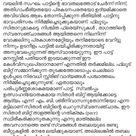
വയലിൻ സംഘം പാട്ടിന്റെ ഭാവതലത്തോട് ചേർന്ന് നിന്ന്,
അതിഗാംഭീര്യതയോ പ്രകടനപരതയോ ഉദ്യമിക്കാതെ
അവിടവിടെ ആഴം തോന്നിപ്പിക്കുന്ന രീതിയിൽ പാട്ടിനു
ഭാവപരിസരം നിർമ്മിച്ചെടുക്കുകയാണ്. ഫ്ലൂടും
സിതാറുമാകട്ടെ നിശ്ചിത ഫ്രെയ്സുകൾ , രാഗത്തിന്റെ
സ്വരസഞ്ചാരങ്ങൾ ആയിത്തന്നെ നിലനിന്ന്
വോക്കലിനു പ്രകാശനമേറ്റിയും തനിമയോടെ വേറിട്ടു
നിന്നും ഉടനീളം പാട്ടിൽ ലയിച്ചിരിക്കുന്നതായിട്ട്
അനുഭവപ്പെടുന്നത് ആസ്വാദയേറ്റുന്നു. ഈ പാട്ട്
മനസ്സിൽ പതിയാൻ ഇടയാക്കുന്നത് ഈ
കേൾവിസുഖപ്രദാനമാണ് എന്നതിൽ തർക്കമില്ല. ഫ്ലൂട്
ബിറ്റ് സമ്മാനിക്കുന്ന തുടക്കത്തോടൊപ്പം ചെല്ലോ
ഉൾപ്പടെ നിരവധി സ്റ്റ്രിങ് വാദ്യങ്ങൾ പശ്ചാത്തലം
നിർമ്മിച്ചെടുക്കുന്നുണ്ട്. ഏതായാലും
പരിപൂർണ്ണശോകമയമാണ് പാട്ട്, സ്വൽ‌പ്പം
ഉത്സാഹദ്യോതകമായ സിതാർ ബിറ്റ് ആയിക്കോട്ടെ
ആദ്യം എന്ന് എം. ബി. ശ്രീനിവാസനുതോന്നിയോ എന്ന
മട്ടിലാണ് സിതാർ ബിറ്റിന്റെ ചെറുസ്വ്വരസഞ്ചാരം. ഈ
സിതാർ ബിറ്റ് താളത്തിന്റെ ഗതിക്രമം (pace)
സ്ഥിരീകരിക്കാനുതകുന്നു എന്നു മാത്രമല്ല
അവസാനത്തെ രണ്ട് സ്വരങ്ങൾ തബലയുടെ രണ്ടു
ബീറ്റുകളിൽ നേരേ ലയിക്കുകയാണ്, അല്ലെങ്കിൽ തബല