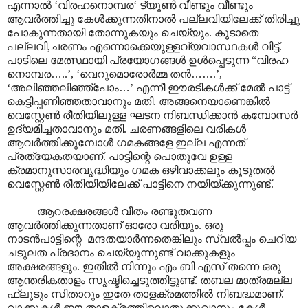
എന്നാൽ ‘വിരഹനൊമ്പര‘ ട്യൂൺ വീണ്ടും വീണ്ടും
ആവർത്തിച്ചു കേൾക്കുന്നതിനാൽ പല്ലവിയിലേക്ക് തിരിച്ചു
പോകുന്നതായി തോന്നുകയും ചെയ്യും. കൂടാതെ
പല്ലവി,ചരണം എന്നൊക്കെയുള്ളവ്യവാസ്ഥകൾ വിട്ട്.
പാടിലെ മേത്സ്ഥായി പ്രയോഗങ്ങൾ ഉൾപ്പെടുന്ന “വിരഹ
നൊമ്പര
…
..’, ‘വെറുമൊരോർമ്മ തൻ
……
.’,
‘അലിഞ്ഞലിഞ്ഞ്പോം
…
’ എന്നീ ഈരടികൾക്ക് മേൽ പാട്ട്
കെട്ടിപ്പണിഞ്ഞതാവാനും മതി. അങ്ങനെയാണെങ്കിൽ
വെസ്റ്റേൺ രീതിയിലുള്ള ഘടന നിബന്ധിക്കാൻ കമ്പോസർ
ഉദ്യമിച്ചതാവാനും മതി. ചരണങ്ങളിലെ വരികൾ
ആവർത്തിക്കുമ്പോൾ ഗമകങ്ങളേ ഇല്ല എന്നത്
പ്രത്യേകതയാണ്. പാട്ടിന്റെ പൊതുവേ ഉള്ള
ക്രമാനുസാരവൃദ്ധിയും ഗമക ഒഴിവാക്കലും കൂടുതൽ
വെസ്റ്റേൺ രീതിയിയിലേക്ക് പാട്ടിനെ നയിയ്ക്കുന്നുണ്ട്.
ആറരക്ഷരങ്ങൾ വീതം രണ്ടുതവണ
ആവർത്തിക്കുന്നതാണ് ഓരോ വരിയും. ഒരു
നാടൻപാട്ടിന്റെ മന്ദതയാർന്നതെങ്കിലും സ്വൽ‌പ്പം ചെറിയ
ചടുലത പ്രദാനം ചെയ്യുന്നുണ്ട് വാക്കുകളും
അക്ഷരങ്ങളും. ഇതിൽ നിന്നും എം ബി എസ് തന്നെ ഒരു
ആന്തരികതാളം സൃഷ്ടിച്ചെടുത്തിട്ടുണ്ട്. തബല മാത്രമല്ല
ഫ്ലൂടും സിതാറും ഇതേ താളക്രമത്തിൽ നിബദ്ധമാണ്.
വാക്കുകൾ ഈ താളക്രത്തിലൊതുക്കുവാനും കേൾ