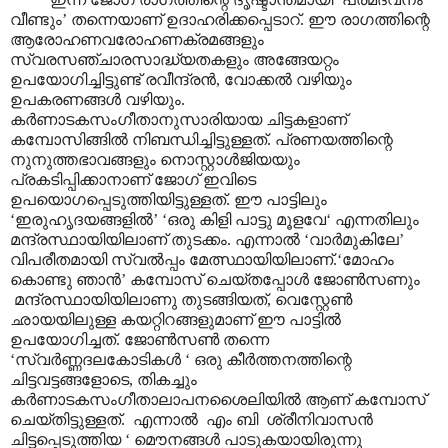
വീണ്ടും’ തന്നെയാണ് ഉദാഹരിക്കപ്പെടാറ്‌. ഈ രാഗത്തിന്റെ
ആരോഹണവരോഹണക്രമങ്ങളും
സ്വരസഞ്ചാരസാദ്ധ്യതകളും അങ്ങേയറ്റം
ഉപയോഗിച്ചിട്ടുണ്ട് രവീന്ദ്രൻ, വോക്കൽ വഴിയും
ഉപകരണങ്ങൾ വഴിയും.
കർണാടകസംഗീതാനുസാരിയായ ചിട്ടകളാണ്
കമ്പോസിങ്ങിൽ നിബന്ധിച്ചിട്ടുള്ളത്. പ്രണയത്തിന്റെ
നുനുത്തഭാവങ്ങളും നൊസ്റ്റാൾജിയയും
പ്രകടിപ്പിക്കാനാണ് ജോഗ് ഇവിടെ
ഉപയൊഗപ്പെടുത്തിയിട്ടുള്ളത്. ഈ പാട്ടിലും
‘ഇരുഹൃദയങ്ങളിൽ’ ‘ഒരു കിളി പാട്ടു മൂളവേ‘ എന്നതിലും
മന്ദ്രസ്ഥായിയിലാണ് തുടക്കം. എന്നാൽ ‘വാർമുകിലേ’
വിപരീതമായി സ്വൽ‌പ്പം മേത്സ്ഥായിയിലാണ്.‘മോഹം
കൊണ്ടു ഞാൻ’ കമ്പോസ് ചെയ്തപ്പോൾ ജോൺസണും
മന്ദ്രസ്ഥായിയിലാണു തുടങ്ങിയത്, വെസ്റ്റേൺ
ഛായയിലുള്ള കയറ്റിറങ്ങളുമാണ് ഈ പാട്ടിൽ
ഉപയോഗിച്ചത്. ജോൺസൺ തന്നെ
‘സ്വർണ്ണദലകോടികൾ ‘ ഒരു കീർത്തനത്തിന്റെ
ചിട്ടവട്ടങ്ങളോടെ, തികച്ചും
കർണാടകസംഗീതാലാപനശൈലിയിൽ ആണ് കമ്പോസ്
ചെയ്തിട്ടുള്ളത്. എന്നാൽ എം ബി ശ്രീനിവാസൻ
ചിട്ടപ്പെടുത്തിയ ‘ മൌനങ്ങൾ പാടുകയായിരുന്നു