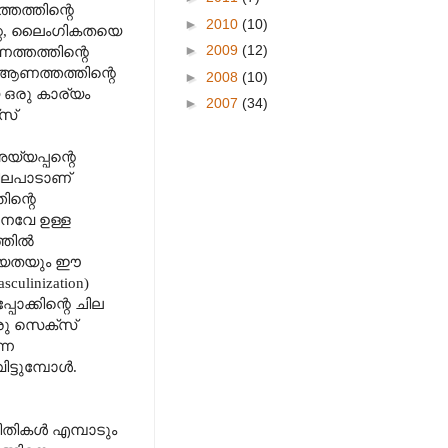
തത്തിന്റെ
►
2010
(10)
്റെ, ലൈംഗികതയെ
►
2009
(12)
ത്തത്തിന്റെ
 ആണത്തത്തിന്റെ
►
2008
(10)
 ഒരു കാര്യം
►
2007
(34)
്സ്
്യപ്പന്റെ
നിലപാടാണ്
ിന്റെ
നവേ ഉള്ള
ത്തിൽ
ധ്യതയും ഈ
ulinization)
ക്കിന്റെ ചില
ൊരു സെക്സ്
്ന
ട്ടുമ്പോൾ.
തികൾ എമ്പാടും