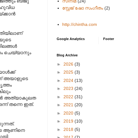
ജിത്തും ബിജു
സിനിമ
(24)
 ബഹുവിധ
സ്റ്റേജ് ഷോ സംഗീതം
(2)
്ക്കാൻ
http://chintha.com
രീതിയിലാണ്
Google Analytics
Footer
നയുടെ
നിലങ്ങൾ
കനം ചെയ്യാനും
Blog Archive
►
2026
(3)
യാൾക്ക്
►
2025
(3)
ലാണ് അയാളുടെ
►
2024
(13)
ൃത്തം
►
2023
(24)
കിലും
►
2022
(31)
േറൽ അത്യാകുലത
്ന് തന്നെ ഇത്.
►
2021
(20)
►
2020
(5)
►
2019
(10)
ന്നത്.
►
2018
(5)
ക്കെ ആണിനെ
മായി
►
2017
(7)