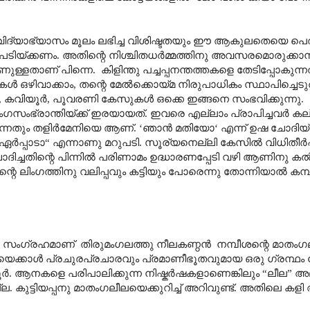
്യാഭ്യാസം മൂലം ലഭിച്ച വിശിഷ്ടതയും ഈ ആകുലതെയെ പെരുപ
പേടിയ്ക്കണം. അതിന്റെ നിശ്ചിതധർമ്മത്തിനു അവസരമൊരുക്ക
ുള്ളതാണ് പിന്നെ. കിളിന്തു പച്ചപ്പനന്തത്തകളെ തേടിപ്പോകുന്നത
 ഒഴിവാക്കാം, തന്റെ മേൽക്കൊയ്മ നിരുപാധികം സ്ഥാപിച്ചെടുത്
രൂർ, കവിയൂർ, പൂവരണി കേസുകൾ ഒക്കെ ഇങ്ങനെ സംഭവിക്കുന്നു
ംഗസംഭ്രാന്തിയ്ക്ക് ഇരയായത്. ഇവരെ എല്ലാം പ്രാപിച്ചവർ കല
േടുന്നതും തളിർമേനിയെ ആണ്. ‘ഞാൻ മതിയോ‘ എന്ന് ഉഷ ചോദിയ്ക്
 ഏർപ്പാടാ“ എന്നാണു മറുപടി. സൂര്യനെല്ലി കേസിൽ വിധിതീർപ
ിച്ചതിന്റെ പിന്നിൽ പരിണാമം ഉദ്ധാരണപ്പേടി വഴി ആണിനു കൽ‌പ
െ ലിംഗത്തിനു വലിപ്പവും കട്ടിയും പോരെന്നു തോന്നിയാൽ കമ്പ
 സംഗ്രഹമാണ് തിരുമംഗലത്തു നീലകണ്ഠൻ നമ്പീശന്റെ മാതംഗ
യെക്കാൾ പ്രചുരപ്രചാരവും പ്രമാണീഭൂതവുമായ ഒരു ഗ്രന്ഥം 
ഉള്ളൂർ. ആനകളെ പരിപാലിക്കുന്ന നിഷ്കർഷകളാണെങ്കിലും “ലീല” അ
്ല. കുട്ടിയപ്പനു മാതംഗലീലയെക്കുറിച്ച് അറിവുണ്ട്. അതിലെ കളി