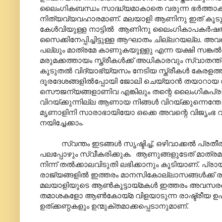
ലൈംഗികബന്ധം സാദ്ധ്യമാകാതെ വരുന്ന ഭർത്താക്
നിത്യവ്യവഹാരമാണ്. മലയാളി ആണിനു ഇത് കൂടുതൽ
കേൾവിയുള്ള നാട്ടിൽ ആണിനു ലൈംഗികാപകർഷതാബോ
സൈക്കിനേപ്പിച്ചിട്ടുള്ള ആഘാതം ചില്ലറയല്ല. അ
പല്ലും മാത്രമേ കാണുകയുള്ളു എന്ന യക്ഷി സങ്കൽ‌
മരുമക്കത്തായം സ്ത്രീകൾക്ക് അധികാരവും സ്വാതന്ത്
കൂടുതൽ വിദ്യാഭ്യ്യസം നേടിയ സ്ത്രീകൾ കേരളത്
ദൂരദേശങ്ങളിൽ‌പ്പോയി ജോലി ചെയ്യാൻ തയാറായ
സൌജന്യങ്ങളാണിവ എങ്കിലും തന്റെ ലൈംഗികപ്രാപ്
വിറയ്ക്കുന്നില്ല ആണായ നിങ്ങൾ വിറയ്ക്കുന്നെന്തേ 
മൃണാളിനി സാരാഭായിയോ ഒക്കെ അവന്റെ വിജൃംഭ വികാ
നയിച്ചേക്കാം.
സ്വന്തം ഇടങ്ങൾ സൃഷ്ടിച്ച്, ഒഴിവാക്കൽ പ്ര
പലപ്പോഴും സ്വീകരിക്കുക. ആണുങ്ങളുടേത് മാത്
നിന്ന് തൽക്കാലവിടുതി ലഭിക്കാനും കൂടിയാണ്. പ്
രാജ്യങ്ങളിൽ ഇത്തരം മാനസികോല്ലാസങ്ങൾക്ക് ര
മലയാളിയുടെ ആൺകൂട്ടായ്മകൾ ഇത്തരം അവസരങ്ങ
തമാശകളോ ആൺകോയ്മ വിളയാടുന്ന രാഷ്ട്രീയ 
ഉത്ക്കണ്ഠകളും ഉന്മുക്തമാക്കപ്പെടാനുമാണ്.