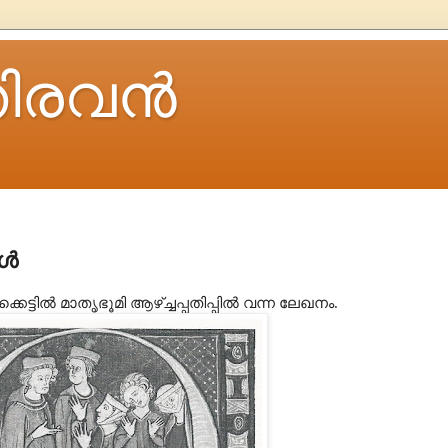
ിരവന്‍
ങൾ
ിൽ മാതൃഭൂമി ആഴ്ച്ചപ്പതിപ്പിൽ വന്ന ലേഖനം.