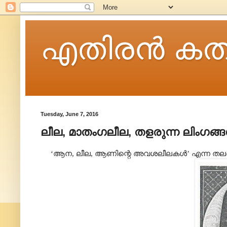
എതിരന്‍ കത
Tuesday, June 7, 2016
ലീല, മാതംഗലീല, തളരുന്ന ലിംഗങ്
‘ആന, ലീല, ആണിന്റെ അവശലീലകൾ’ എന്ന തലക്കെട്ട