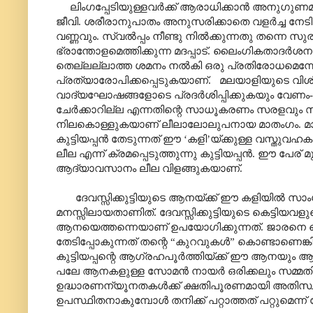
ലിംഗപ്പേടിയുള്ളവർക്ക് ആരാധിക്കാൻ അനുഗുണമിയന
ജീവി. ശരീരാനുപാതം അനുസരിക്കാതെ വളർച്ച നേടിയ 
വണ്ണവും. സ്വൽ‌പ്പം നീണ്ടു നിൽക്കുന്നതു തന്നെ
ഭ്രാന്തോളമെത്തിക്കുന്ന മദപ്പാട്. ലൈംഗികതാദർശന
തെല്ലല്ലാത്ത ശമനം നൽകി ഒരു പ്രതിരോധമെന്
പ്രത്യാരോപിക്കപ്പെടുകയാണ്. മലയാളിയുടെ വിശ
വാദ്യഘോഷങ്ങളോടെ പ്രദർശിപ്പിക്കുകയും വേണം
ചേർക്കാറില്ല എന്നതിന്റെ സാധൂകരണം സരളവും സ
നിലകൊള്ളുകയാണ് ലീലാലോലുപനായ മാതംഗം. മാതം
കുട്ടിയപ്പൻ തേടുന്നത് ഈ ‘കളി’യ്ക്കുള്ള വസ്ത
ലീല എന്ന് ക്രമപ്പെടുത്തുന്നു കുട്ടിയപ്പൻ. ഈ പ
ആദ്യാവസാനം ലീല വിളങ്ങുകയാണ്.
ദേവസ്സിക്കുട്ടിയുടെ ആനയ്ക്ക് ഈ കളിയിൽ സാംഗത്
മനസ്സിലായതാണിത്. ദേവസ്സിക്കുട്ടിയുടെ കെട
ആനയെത്തന്നെയാണ് ഉപയോഗിക്കുന്നത്. ജാരനെ കൊല
തേടിപ്പോകുന്നത് തന്റെ “കുറവുകൾ” കൊണ്ടാണെങ
കുട്ടിയപ്പന്റെ ആഗ്രഹപൂർത്തിയ്ക്ക് ഈ ആനയും ആനയുട
പലേ ആനകളുള്ള സോമൻ നായർ ഒരിക്കലും സമ്മതിക്കാത്ത കാ
ഉദ്ധാരണന്യൂനതകൾക്ക് ക്ഷതിപൂരണമായി അതിസ്ഥൂ
ഉപസ്ഥിതനാകുമ്പോൾ തനിക്ക് പറ്റാത്തത് പറ്റുമെന്ന