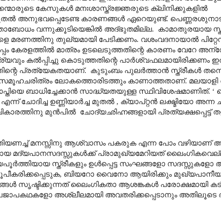
കന്മാരുടെ കേസുകൾ മനഃശാസ്ത്രജ്ഞരുടെ ക്ലിനിക്കുകളിൽ
 അനുഭവപ്പെടേണ്ട കാരണങ്ങൾ ഏറെയുണ്ട്. പെണ്ണരശുനാട് 
ധം വന്നുക്കൂടിയെങ്കിൽ അദ്ഭുതമില്ല. കാമാതുരയായ സ്ത്
വളെ മരണത്തിനു തുല്യമായി പേടിക്കണം. വശംവദനായാൽ പിറ്റേന്
പ്പം കേരളത്തിൽ മാത്രം ഉടലെടുത്തതിന്റെ കാരണം വേറേ അന്വേ
ര്യവും കൽ‌പ്പിച്ചു കൊടുത്തതിന്റെ പാർശ്വഫലമായിരിക്കണം ഇത്
തിന്റെ പ്രത്യേകതയാണ്. കുടുംബം പുലർത്താൻ സ്ത്രീകൾ തന്ന
 സമൂഹചരിത്രം ലോകത്തൊരിടത്തും കാണാത്തതാണ്. മലയാളി 
തിയെ ബാധിച്ചേക്കാൻ സാദ്ധ്യതയുള്ള സ്ഥിവിശേഷമാണിത്. ‘ 
എന്ന് ചോദിച്ച ഉണ്ണിയാർച്ച മുതൽ , ക്യാപ്റ്റൻ ലക്ഷ്മിയോ അന്ന
രത്തിനു മുൻപിൽ ചോദ്യഛിഹ്നങ്ങളായി പ്രത്യക്ഷപ്പെട്ട് തളർ
തീതിയണച്ച് മനസ്സിനു ആശ്വാസം പകരുക എന്ന പോം വഴിയാണ്
രമായ മദ്യപാനസദസ്സുകൾക്ക് പ്രാമുഖ്യമേറിയത് ലൈംഗികവെല
രായപൂർത്തിയായ സ്ത്രീകളും ഉൾപ്പെട്ട സംഘങ്ങളോ സദസ്സുകളോ ആ
ൂപീകരിക്കപ്പെടുക, ബിയറോ വൈനോ ആയിരിക്കും മുഖ്യപാനീ
ൾ സൃഷ്ടിക്കുന്നത് ലൈംഗികതാ ആശങ്കകൾ പരോക്ഷമായി കടി
ഉപജാപകഥകളോ അശ്ലീലമായി അവതരിക്കപ്പെടാനും അതിലൂടെ