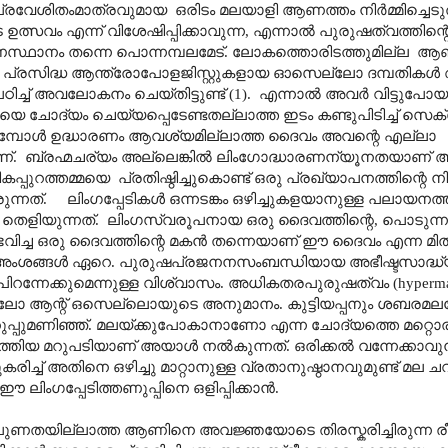
തംമാത്രവുമായ ഒരിടം മലയാളി ആണത്തം നിർമ്മിച്ചെടുത്
സവം എന്ന് വിശേഷിപ്പിക്കാവുന്ന, എന്നാൽ പുരുഷത്വത്തിന
ണസ്ഥാനം തന്നെ പൊന്നമ്പലമേട്. ലോകത്തൊരിടത്തുമില്ല ആണ
. പ്രസിദ്ധ ആന്ത്രോപോളജിസ്റ്റുകളായ ഓസെല്ലോ ദമ്പതികൾ
ിച്ച് അവലോകനം ചെയ്തിട്ടുണ്ട് (1). എന്നാൽ അവർ വിട്ടുപോയ
ഗികതയെ ചോദ്യം ചെയ്യപ്പെടേണ്ടതല്ലാത്ത ഇടം കണ്ടുപിടിച്ച് സെക
മ്പോൾ ഉദ്ധാരണം ആവശ്യമില്ലാത്ത ദൈവം അവന്റെ എല്ലാ
ബ്രഹ്മചര്യം അല്ലെങ്കിൽ ലിംഗോദ്ധാരണന്യൂനതയാണ് അയ
്പുറത്തമ്മയെ പ്രതിഷ്ഠിച്ചുകൊണ്ട് ഒരു പ്രഖ്യാപനത്തിന്റെ 
 ലിംഗപ്പേടികൾ ഒന്നടങ്കം ഒഴിച്ചുകളയാനുള്ള പലായനത്ത
ളിയുന്നത്. ലിംഗസ്വരൂപനായ ഒരു ദൈവത്തിന്റെ, പൊടുന്ന
ിച്ച ഒരു ദൈവത്തിന്റെ മകൻ തന്നെയാണ് ഈ ദൈവം എന്ന മി
െ അംശങ്ങൾ ഏറെ. പുരുഷപ്രജനനസംബന്ധിയായ അഭീഷ്ടസാദ്
പിറന്നേക്കുമെന്നുള്ള വിശ്വാസം. അധികതരപുരുഷത്വം (hypermasc
 ആന്റ് ഒസെല്ലൊയുടെ അനുമാനം. കുട്ടിയപ്പനും ശബരമലപ്പോ
 കറുപ്പുമണിഞ്ഞ്. മലയ്ക്കുപോകാനാണോ എന്ന ചോദ്യത്തെ മറ്റ
ിയ മറുപടിയാണ് അയാൾ നൽകുന്നത്. ഒരിക്കൽ വന്നേക്കാവുന
 അതിനെ ഒഴിച്ചു മാറ്റാനുള്ള വ്രതാനുഷ്ഠാനവുമുണ്ട് മല ചവി
ിംഗപ്പേടിത്തണുപ്പിനെ ഒളിപ്പിക്കാൻ.
ുണതയില്ലാത്ത ആണിനെ അവജ്ഞയോടെ തിരസ്കരിച്ചിരുന്ന രീ