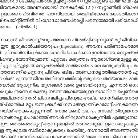
ിക്കാൻ സഭകളെ പ്രേരിപ്പിച്ചതു തന്നെ സ്ത്രീകളുടെ കാമനയെ എ
ീതിജനകമായ അവസ്ഥയായി സഭകൾക്ക്. 12-)0 നൂറ്റാണ്ടിൽ ഗ്
റെ ഉദ്ധാരണപ്രവീണത പരസ്യമായി തെളിയിക്കേണ്ട കോടതികൾ
ിഷ് പെയിന്റിങ്ങിൽ ലിംഗോദ്ധാരണപ്രാപ്തി പരസ്യമായി പരിശോധിക്
ാം.. (ചിത്രം 1)
ാൻ ജീവശാസ്ത്രവും അവനെ പ്രേരിപ്പിക്കുന്നുണ്ട്. മറ്റ് ജീവികൾക
ർ. ഈ ഇരുകാൽചര്യാരൂപം (bipedalism) അവനു പരിണാമപരമ
്. ചിമ്പാൻസികൾക്കോ ഗൊറില്ലകൾക്കോ ഇല്ലാത്ത, മനുഷ്യർക്
ിംഗവും യോനിയുമാണ്. ഏറ്റവും കരുത്തും ആരോഗ്യവുമുള്ള ക
ു വച്ചിട്ടുള്ളത്. മനുഷ്യരിൽ മാത്രമല്ല പലേ ജന്തുക്കളിലും.
ത്തോടാണ് പെണ്ണിനു പ്രിയം. ബീജം അണ്ഡനാളത്തിലെത്താൻ ഏറ
ൾക്ക് എന്നത് ജീവപ്രതിഭാസത്തിന്റെ ഒരു ചൈതന്യവശം മാത്
അവൾക്ക് ആധുനിക യുഗങ്ങൾ വരെ ഉണ്ടായിരുന്നു. എന്നാൽ 
്തഃപുരം തന്നെ കൊണ്ടു നടന്ന് ആവശ്യമുള്ള ഗൊറില്ലപ്പെൺ
്യമല്ലാത്തിനാൽ ലിംഗവലിപ്പം പ്രശ്നമേ അല്ല, ഗൊറില്ലാനേതാവ
 മാത്രം! മറ്റു ജന്തുക്കൾക്ക് ഗന്ധങ്ങളാണ് കാമോദ്ദീപനകാരണ
 ആക്കം കൂട്ടുന്നത്. നേരേ കണ്ട്, വലിപ്പം നോക്കി തീരുമാന
തിരുനക്കരപ്പൂ പോരാഞ്ഞ് അവൾ തിരുമാന്ധാംകുന്നിൽ എത്തുമ്പോഴ
. ഈ തെരഞ്ഞെടുപ്പ് ആണുങ്ങളിൽ മത്സരബുദ്ധി ഉളവാക്കുകയും 
ുള്ള ആകുലത സ്ഥിരമാകുകയും ചെയ്തു. നഗ്നരായി അലഞ്ഞുതിരി
 ആഫ്രിക്കൻ വനനിരകളിലെ കോട്ടയങ്ങളിൽ ‘ജോ വാദാ കിയാ വോ