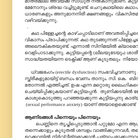
മാത്രമല്ല അവയ്ക്ക് സാധുത നൽകാനുമാണ്. കുട്ടിയപ
മേനോനും ശ്രദ്ധ വച്ചിട്ടുമുണ്ട്. ചെറുകഥയിലെ കഥാപ
ധാരണകളും അനുമാനനിരീ ക്ഷണങ്ങളും വികസിതമാ
വഴിവയ്ക്കുന്നു.
.
കഥ പിള്ളേച്ചന്റെ കാഴ്ചപ്പാടിലാണ് അവതരിപ്പിച്ചത
വികാസം പ്രാപിക്കുന്നത്. കഥ തുടങ്ങുന്നത് പിള്ള
അലൌകികതയുണ്ട്. എന്നാൽ സിനിമയിൽ ക്യാമെറക്ക
വെളിപാടാക്കുന്നു. കുട്ടിയപ്പന്റെ (ലീലയുടേയു
സാദ്ധ്യതയിയന്ന ടെക്നിക്ക് ആണ് കൂടുതലും നിയോജിത
ധ്വജഭംഗം (erectile dysfunction) സംഭവിച്ചവനാണു 
സ്ത്രീകളുമായിട്ട് ബന്ധം വേണം താനും. സി. കെ. 
തോന്നൽ എത്തിച്ചത്. ഉഷ എന്ന മറ്റൊരു ലൈംഗികതൊഴിലാ
ചെയ്യിപ്പിക്കുകയാണ് കുട്ടിയപ്പൻ. തുണിക്കടയിൽ 
കാശുകൊടുത്തു പറഞ്ഞയക്കുന്ന കുട്ടിയപ്പനു 
(sexual performance anxiety) യാണ് അയാളെക്കൊണ്ട
ആണിടങ്ങൾ പിന്നെയും പിന്നെയും
പെണ്ണിനെ തൃപ്തിപ്പെടുത്താൻ പറ്റുമോ എന്ന ആ
തന്നെക്കാളും കൂടുതൽ ശമ്പളം വാങ്ങിക്കുന്നവൾ
ഉറക്കറയിൽ നിർവ്വീര്യമാക്കാൻ പര്യാപ്തമാക്കുന