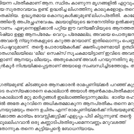
്ന പ്രതീകമാണ് ആന. സ്ഥിരം കാണുന്ന മൃഗങ്ങളിൽ ഏറ്റവും ല
സുരതാവയവം ഉണ്ട്. ഉദ്ധരിച്ച ലിംഗത്തിനു കാലുകളോളം തന്നെ 
 സുരതക്രിയ. ഉദ്ധൃതമായ കൊമ്പുകൾക്കുമുണ്ട് ലിംഗപ്രതീതി. ക
ത്തിന്റെ അപ്രച്ഛഹ്നവേഷം. മലയാളിയുടെ ജനനേന്ദ്രിയ ഉൽക്കണ്
നോണം എഴുന്നെള്ളിക്കാൻ പറ്റിയ ഈ വന്യജീവിയുടെ ആനത്ത
ിഷ്യാ ഉള്ള ആനപ്രേമം- വെറും പ്രേമമല്ല, അവയെ പൊതുജന 
-അവന്റെ ന്യൂനതകളുടെ കറുത്ത മറയാണ്. ഇതിലൊന്നും പെണ
്പഷ്ടവുമാണ്. തന്റെ പോരായ്മകൾക്ക് ക്ഷതിപൂരണമായി ഉത്ഥ
ഗലീലയിലെ ‘ലീല’ സെക്സ് സൂചകമായിട്ടാണ് ഇവിടെ അവതരിക
ുവഹകളാണ്: ആനയും ലീലയും. അതുകൊണ്ട് അവൾ പറയുന്നതിനു മു
േര് മുൻകൂർ നിശ്ചയിക്കപ്പെട്ടതാണ് അയാളെ സംബന്ധിച്ചിടത്തോള
യമുണ്ട്. കിടങ്ങൂരെ ആനക്കാരൻ രാമപ്പണിയ്ക്കർ പറഞ്ഞ് കുട്ട
്ടിയവളുടെ രഹസ്യക്കാരനെ കൊല്ലാൻ അയാൾ ആൺകാമപ്രതീകമാ
്ലാൻ മറ്റു മാർഗ്ഗങ്ങൾ ഇല്ലാഞ്ഞിട്ടൊന്നുമല്ല. ഭാര്യ 
്കിൽ അതേ കുറവിനെ അധികതമമാകുന്ന ആനപ്രതീകം തന്നെ മറുമ
മയും തന്നെ ഉചിതം എന്ന് രാമപ്പണിയ്ക്കർക്ക് നിശ്ചയമുണ്ട്, ക
ര്യം ദേവസ്സിക്കുട്ടിക്ക് എളുപ്പം പിടി കിട്ടുന്നുണ്ട്. തന്റെ
ലലിംഗവാൻ ഒരു കണ്ണാടിപ്രതിരൂപമെന്നവണ്ണം മറുവശത്ത്
് തോന്നുക തന്നെ കുട്ടിയപ്പന്റെ ബോധന്യായം.