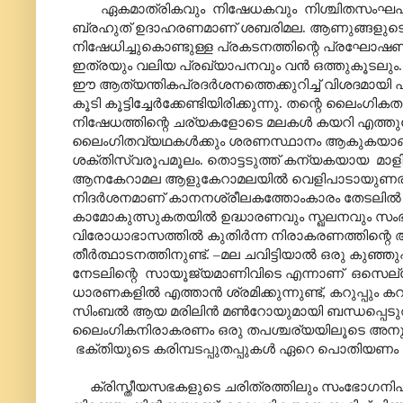
ഏകമാത്രികവും നിഷേധകവും നിശ്ചിതസംഘപ്രവേശി
ബ്രഹുത് ഉദാഹരണമാണ് ശബരിമല. ആണുങ്ങളുടെ ഉത്
നിഷേധിച്ചുകൊണ്ടുള്ള പ്രകടനത്തിന്റെ പ്രഘോഷ
ഇത്രയും വലിയ പ്രഖ്യാപനവും വൻ ഒത്തുകൂടലും
ഈ ആത്യന്തികപ്രദർശനത്തെക്കുറിച്ച് വിശദമായി പഠ
കൂടി കൂട്ടിച്ചേർക്കേണ്ടിയിരിക്കുന്നു. തന്റെ ലൈം
നിഷേധത്തിന്റെ ചര്യകളോടെ മലകൾ കയറി എത്തു
ലൈംഗിതവ്യഥകൾക്കും ശരണസ്ഥാനം ആകുകയാണ്. 
ശക്തിസ്വരൂപമൂലം. തൊട്ടടുത്ത് കന്യകയായ മാളികപ
ആനകേറാമല ആളുകേറാമലയിൽ വെളിപാടായുണരുന്നത്.
നിദർശനമാണ് കാനനശ്രീലകത്തോംകാരം തേടലിൽ തെ
കാമോകുത്സുകതയിൽ ഉദ്ധാരണവും സ്ഖലനവും സംഭവ
വിരോധാഭാസത്തിൽ കുതിർന്ന നിരാകരണത്തിന്റ
തീർത്ഥാടനത്തിനുണ്ട്. –മല ചവിട്ടിയാൽ ഒരു കുഞ്ഞു
നേടലിന്റെ സായൂജ്യമാണിവിടെ എന്നാണ് ഒസെല്ലോ
ധാരണകളിൽ എത്താൻ ശ്രമിക്കുന്നുണ്ട്, കറുപ്പും
സിംബൽ ആയ മരിലിൻ മൺറോയുമായി ബന്ധപ്പെടുത്ത
ലൈംഗികനിരാകരണം ഒരു തപശ്ചര്യയിലൂടെ അനുകരിച്ച്
ഭക്തിയുടെ കരിമ്പടപ്പുതപ്പുകൾ ഏറെ പൊതിയണം ഈ ല
ക്രിസ്തീയസഭകളുടെ ചരിത്രത്തിലും സംഭോഗനിപ