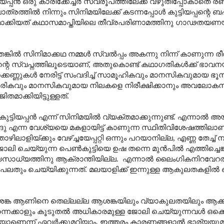
്പൻ ഒരു കാരിക്കേച്ചർ സ്വരൂപത്തിലേക്ക് വഴുതിപ്പോകാതെ രഞ്
ാത്രത്തിൽ നിന്നും സിനിമയിലേക്ക് കടന്നപ്പോൾ കുട്ടിയപ്പന്റെ
ക്കിയത് കഥാസമാപ്തിയിലെ തീവ്രപരിണാമത്തിനു ഗാഢതയണയ
െങ്കിൽ സിനിമാക്കഥ നമ്മൾ സ്വൽ‌പ്പം അകന്നു നിന്ന് കാണുന്ന 
േച്ചന്റെ സ്വപ്നത്തിലൂടെയാണ്, അതുകൊണ്ട് കഥാഗതികൾക്ക് ഭാവ
ണ്ണുകൾ നേരിട്ട് സംവദിച്ച് സാമൂഹികവും മാനസികവുമായ ഭൂ
ം) ശാരീരികവും മാനസികവുമായ നിലകളെ നിരീക്ഷിക്കാനും അവലോ
മാക്കിയിട്ടുള്ളത്.
കുട്ടിയപ്പൻ എന്ന് സിനിമയിൽ വ്യക്തമാക്കുന്നുണ്ട്. എന്നാൽ അ
ബിന്ദു എന്ന വേശ്യയെ മകളായിട്ട് കാണുന്ന സ്ഥിതിവിശേഷത്തി
ളിയ്ക്കും വേഴ്ച്ചയേപ്പറ്റി ഒന്നും പറയാനില്ല, എണ്ണ തേച്ച് ന
ജോലി ചെയ്യുന്ന പെൺകുട്ടിയെ ഉഷ തന്നെ മുൻപിൽ എത്തിച്ചെങ്
കാര്യസാധ്യത്തിനു ആക്രാന്തിയില്ല. എന്നാൽ ലൈംഗികനിറവ
് പലതും ചെയ്യിക്കുന്നത്. മലയാളിക്ക് ഇന്നുള്ള ആകുലതകളിൽ ഒന
ശങ്ക ആണിനെ തെല്ലല്ല ആശങ്കയിലും വ്യാകുലതയിലും ആക്കു
, തന്നെക്കാളും കൂടുതൽ അധികാരമുള്ള ജോലി ചെയ്യുന്നവൾ ഒ
്നവയാണെന്ന് ഏവർക്കുമറിയാം. ഇത്തരം കാരണങ്ങളാൽ ഭാര്യയു