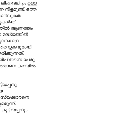
ിംഗവലിപ്പം ഉള്ള
നീളമുണ്ട്, ഒത്ത
ാമോത്സുകത
ഠകൾക്ക്
ത്തിൽ ആണത്തം
മദ്ധ്യത്തിൽ
്ണാനകളെ
ിതമസ്തകവുമായി
്കുന്നത്.
ൻപ് തന്നെ പേരു
ം. അങ്ങനെ കഥയിൽ
ിയപ്പനു
യ
രഹസ്യക്കാരനെ
രുന്ന്.
ുട്ടിയപ്പനും.