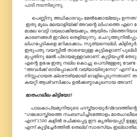
പാടി നടന്നിരുന്നു.
പെണ്ണിനു അധികാരവും മേൽക്കോയ്മയും ഉന്നതവിദ
ഇതു മൂലം മലയാളിയ്ക്ക് അവന്റെ ലിംഗത്തെ ഏറെ 
മാമല വെട്ടി വയലാക്കിയേക്കും, ആയിരം വിത്തെറിയാണ
കാരണങ്ങൾ ഇവിടെ തെളിയുന്നു. ചെറുത്തുനിൽ‌പ്പുകൾ
ലിംഗപ്പേടികളെ മറികടക്കാം. സൂര്യനെല്ലി, കിളി
ഇരുപതു വയസ്സിൽ താഴെയുള്ള കുട്ടികളാണ് പുല്ലി
മുപ്പതിനു മേൽ പ്രായമുള്ളവരാണ്. കുട്ടിയപ്പൻ ത
എന്റെ ഉഷേ ഇതു നല്ല കൊച്ചു പെമ്പിള്ളേരു വേണ്ട
“അവൾക്ക് ഓടിപ്പോകാൻ വയ്യായിരുന്നോ” എന്ന് ചോദ
നിസ്സഹായത ക്രൌര്യമായി വെളിപ്പെടുന്നതാണ്. തന്റ
കയറ്റി ആശ്വസിക്കാം ഉൽക്കണ്ഠാകുലനായ അവന്.
മാതംഗലീല-കിട്ടിയോ?
പാലകാപ്യമുനിയുടെ ഹസ്ത്യായുർവ്വേദത്തിന്റെ
“ഗജശാസ്ത്രത്തെ സംബന്ധിച്ചിടത്തോളം മാതംഗലീല
എന്ന് 1500 കളിൽ രചിക്കപ്പെട്ട ഈ കൃതിയെപ്പറ്റി 
എന്ന് കൂട്ടിച്ചേർത്തിൽ തെല്ല് സാരസ്യം ഇല്ലാതില