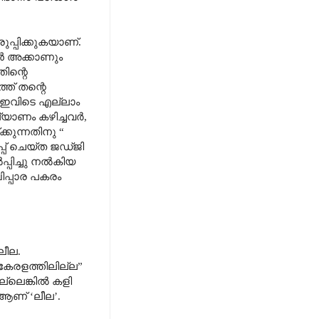
്പിക്കുകയാണ്.
ാൻ അക്കാണും
ിന്റെ
ത് തന്റെ
. ഇവിടെ എല്ലാം
്യാണം കഴിച്ചവർ,
കുന്നതിനു “
്പ് ചെയ്ത ജഡ്ജി
്പിച്ചു നൽകിയ
ിപ്പാര പകരം
ലീല.
കേരളത്തിലില്ല”
ല്ലെങ്കിൽ കളി
 ആണ് ‘ലീല’.