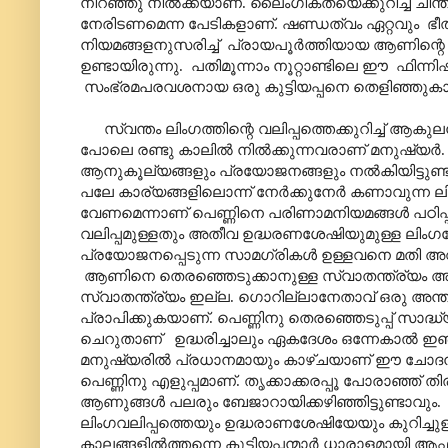
നിറഞ്ഞു നിൽക്കയാണ്. ലൈംഗികതയെക്കുറിച്ച് ചിന്ത
നേരിടണമെന്ന പേടികളാണ്. ഷണ്ഡത്വം ഏറ്റവും ഭ
നിയമങ്ങളനുസരിച്ച് പ്രായപൂർത്തിയായ ആണിന്
ഉണ്ടായിരുന്നു. പതിമൂന്നാം നൂറ്റാണ്ടിലെ ഈ ഫിന്ന
സംഭ്രമപരവശനായ ഒരു കുട്ടിയപ്പനെ തെളിഞ്ഞുകാണ
സ്വന്തം ലിംഗത്തിന്റെ വലിപ്പത്തെക്കുറിച്ച് ആകുലനാക
പോലെ രണ്ടു കാലിൽ നിൽക്കുന്നവരാണ് മനുഷ്യ
ആനുകൂല്യങ്ങളും പ്രയോജനങ്ങളും നൽകിയിട്ടുണ്ട
പലേ കാര്യങ്ങളിലൊന്ന് നേർക്കുനേർ കണാവുന്ന ല
വേണമെന്നാണ് പെണ്ണിനെ പരിണാമനിയമങ്ങൾ പഠിപ്പിച്ച
വലിപ്പമുള്ളതും അതീവ ഉദ്ധരണശേഷിയുമുള്ള ലിംഗ
പ്രയോജനപ്പെടുന്ന സാമഗ്രികൾ ഉള്ളവനെ മതി അവ
ആണിനെ തെരഞ്ഞെടുക്കാനുള്ള സ്വാതന്ത്ര്യം 
സ്വാതന്ത്ര്യം ഇല്ല. ഗൊറില്ലാനേതാവ് ഒരു അന
പ്രാപിക്കുകയാണ്. പെണ്ണിനു തെരഞ്ഞെടുപ്പ് സാദ്ധ
ചെറുതാണ് ഉദ്ധരിച്ചാലും ഏകദേശം ഒന്നേകാൽ ഇഞ്ച്
മനുഷ്യരിൽ പ്രധാനമായും കാഴ്ചയാണ് ഈ ചോദനയ്ക്ക്
പെണ്ണിനു എളുപ്പമാണ്. തൃക്കാക്കരപ്പൂ പോരാഞ്ഞ് 
ആണുങ്ങൾ പലരും ബേജാറായിക്കഴിഞ്ഞിട്ടുണ്ടാവും
ലിംഗവലിപ്പത്തെയും ഉദ്ധരാണശേഷിയേയും കുറിച്ച
കാലങ്ങളിൽത്തന്നെ കുട്ടിയപ്പന്മാർ ധാരാളമായി