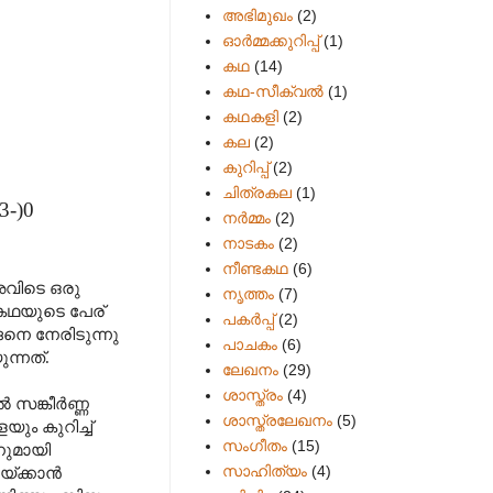
അഭിമുഖം
(2)
ഓർമ്മക്കുറിപ്പ്
(1)
കഥ
(14)
കഥ-സീക്വല്‍
(1)
കഥകളി
(2)
കല
(2)
കുറിപ്പ്
(2)
ചിത്രകല
(1)
3-)0
നർമ്മം
(2)
നാടകം
(2)
നീണ്ടകഥ
(6)
വിടെ ഒരു
നൃത്തം
(7)
 കഥയുടെ പേര്
പകര്‍പ്പ്
(2)
നെ നേരിടുന്നു
പാചകം
(6)
ന്നത്.
ലേഖനം
(29)
ശാസ്ത്രം
(4)
ൽ സങ്കീർണ്ണ
ശാസ്ത്രലേഖനം
(5)
ം കുറിച്ച്
സംഗീതം
(15)
വനുമായി
സാഹിത്യം
(4)
യ്ക്കാൻ