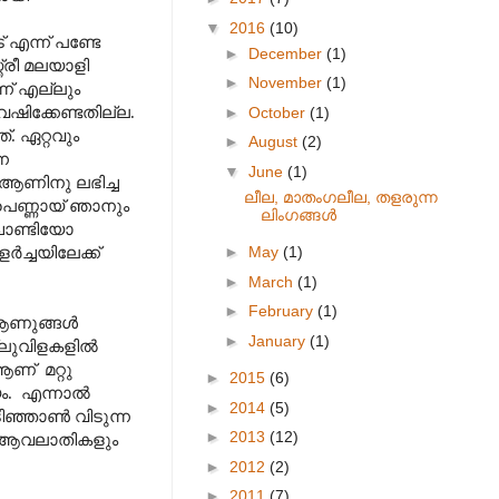
▼
2016
(10)
എന്ന് പണ്ടേ
►
December
(1)
രീ മലയാളി
►
November
(1)
ന് എല്ലും
ഷിക്കേണ്ടതില്ല.
►
October
(1)
. ഏറ്റവും
►
August
(2)
െ
▼
June
(1)
ആണിനു ലഭിച്ച
ലീല, മാതംഗലീല, തളരുന്ന
പെണ്ണായ് ഞാനും
ലിംഗങ്ങൾ
 ചാണ്ടിയോ
►
May
(1)
ച്ചയിലേക്ക്
►
March
(1)
►
February
(1)
 ആണുങ്ങൾ
►
January
(1)
്ലുവിളകളിൽ
ണ് മറ്റു
►
2015
(6)
യം. എന്നാൽ
►
2014
(5)
ഞ്ഞാൺ വിടുന്ന
►
2013
(12)
 ആവലാതികളും
►
2012
(2)
►
2011
(7)