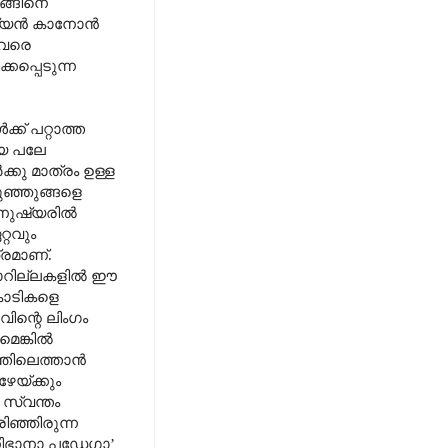
ങ്ങിനെ
രാഷ്യൻ കാനോൻ
 വരെ
കപ്പെടുന്ന
്ക് പറ്റാത്ത
ായ പലേ
കു മാത്രം ഉള്ള
ുഞ്ഞുങ്ങളെ
 മനുഷ്യരിൽ
്റവും
രമാണ്.
ഗൊറില്ലകളിൽ ഈ
കൊടികളെ
ിന്റെ ലിംഗം
മെങ്കിൽ
ത്തിലെത്താൻ
േയ്ക്കും
സ്വന്തം
ഞ്ഞിരുന്ന
 നിഭാനാ പഡേഗാ’