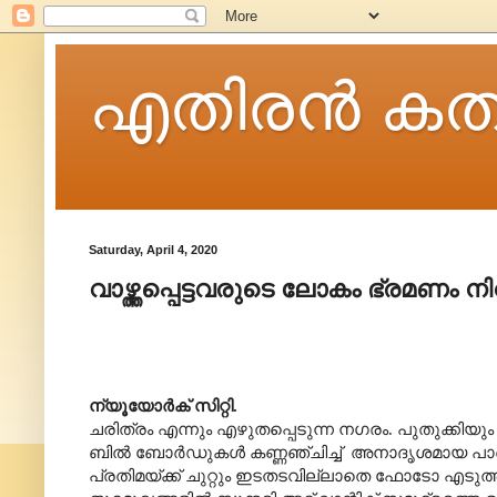
എതിരന്‍ കത
Saturday, April 4, 2020
വാഴ്ത്തപ്പെട്ടവരുടെ ലോകം ഭ്രമണം ന
ന്യൂയോർക് സിറ്റി.
ചരിത്രം എന്നും എഴുതപ്പെടുന്ന നഗരം.
പുതുക്കിയും 
ബിൽ ബോർഡുകൾ കണ്ണഞ്ചിച്ച്
അനാദൃശമായ പാർശ്വ
പ്രതിമയ്ക്ക് ചുറ്റും ഇടതടവില്ലാതെ ഫോടോ എടുത്ത്