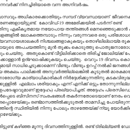
്നവർക്ക് നിനച്ചിരിയാതെ വന്ന അഗ്നിവർഷം.
ാസവും അധികാരക്കൊതിയും സമ്പദ് വ്യവസ്ഥയാണ്
ജീവനെക
ണങ്ങളായിട്ടുണ്ട്.
കോവിഡ്-19 അമേരിക്കയിൽ പടർന്ന് രണ്ട്
ൂടത്തിനു ഏകീകൃതമായ നയോപായ തന്ത്രങ്ങൾ മെനഞ്ഞെടുക്കാൻ 
വളങ്ങളിൽ ലോകത്തെമ്പാടും നിന്നും വരുന്നവരെ ഒരു പരിശോ
്ടു. വ്യവസായശാലകൾ നിശ്ചലങ്ങളാകുകയും തൊഴിലില്ലായ്മ രൂ
വസ്ഥയുടെ അപചയത്തിനു മുൻ തൂക്കം കൊടുത്തു പൊതുജനാരോഗ
ും ചെയ്തു.
അതുകൊണ്ട് വീട്ടിലിരിക്കാതെ തിരിച്ച് ജോലിയ്ക്ക്
്കൊള്ളാൻ ഉദ്ഘോഷിക്കുകയും ചെയ്തു.
വെറും 19 ദിവസം കൊണ
മായി സാധിച്ചെടുക്കാമെന്ന് വീണ്ടും വീണ്ടും ഉറപ്പ് നൽകി ജനങ്ങ
ൂഹ്യ അകലം പാലിക്കൽ അനുവർത്തില്ലെങ്കിൽ കൂടുതൽ മാരകമാ
ജനാരോഗ്യ
കാര്യാധികാരികൾ നിർദ്ദേശിക്കുന്നതിനു കടകവിരുദ
ക്കുള്ളിൽ
എല്ലാം ശരിയാകും എന്ന് എനിക്ക് ഒട്ടും തോന്നുന്നില്
ദേഷ്ടാവുമാണ് ഇദ്ദേഹം) പ്രഖ്യാപിച്ചത്. അദ്ദേഹം പ്രെസിഡെന്
തം ഉൾപ്പെടെ ബിസിനസ് സംരംഭങ്ങൾ തകർന്നതോടെയാണ് നേരം വെ
അപ്പൊഴേയ്ക്കും രണ്ട്മാസത്തിൽക്കൂടുതൽ താമസിച്ചു പോയിരുന്
്തിന്റെ സ്ഥിതിയിൽ നിന്നു പോലും താഴത്തേയ്ക്ക് ന്യൂ യോർക്ക
ഴേയ്ക്കും.
ണ്ട് കഴിഞ്ഞ മൂന്നു ദിവസത്തിനുള്ളിൽ. രണ്ട് ട്രില്ല്യൺ ഡോ