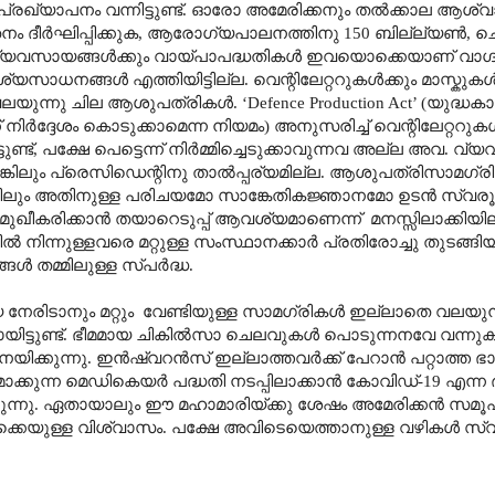
ി പ്രഖ്യാപനം വന്നിട്ടുണ്ട്. ഓരോ അമേരിക്കനും തൽക്കാല ആശ
ം ദീർഘിപ്പിക്കുക
,
ആരോഗ്യപാലനത്തിനു 150 ബില്ല്യൺ
,
ച
വ്യവസായങ്ങൾക്കും വായ്പാപദ്ധതികൾ ഇവയൊക്കെയാണ് വാഗ്
ധനങ്ങൾ എത്തിയിട്ടില്ല. വെന്റിലേറ്ററുകൾക്കും മാസ്കുകൾക
 വലയുന്നു ചില ആശുപത്രികൾ.
‘Defence Production Act’ (
യുദ്ധക
 നിർദ്ദേശം കൊടുക്കാമെന്ന നിയമം) അനുസരിച്ച് വെന്റിലേറ്ററുകൾ
ണ്ട്
,
പക്ഷേ പെട്ടെന്ന് നിർമ്മിച്ചെടുക്കാവുന്നവ അല്ല അവ. 
ിലും പ്രെസിഡെന്റിനു താൽപ്പര്യമില്ല. ആശുപത്രിസാമഗ്രികൾ 
ങ്കിലും അതിനുള്ള പരിചയമോ സാങ്കേതികജ്ഞാനമോ ഉടൻ സ്വരൂക്ക
ുഖീകരിക്കാൻ തയാറെടുപ്പ് ആവശ്യമാണെന്ന്
മനസ്സിലാക്കിയില
നിന്നുള്ളവരെ മറ്റുള്ള സംസ്ഥാനക്കാർ പ്രതിരോച്ചു തുടങ്ങിയിട്ട
ങൾ തമ്മിലുള്ള സ്പർദ്ധ.
നേരിടാനും മറ്റും
വേണ്ടിയുള്ള സാമഗ്രികൾ ഇല്ലാതെ വലയു
ട്ടുണ്ട്. ഭീമമായ ചികിൽസാ ചെലവുകൾ പൊടുന്നനവേ വന്നുക
 നയിക്കുന്നു. ഇൻഷ്വറൻസ് ഇല്ലാത്തവർക്ക് പേറാൻ പറ്റാത്ത ഭാ
കുന്ന മെഡികെയർ പദ്ധതി നടപ്പിലാക്കാൻ കോവിഡ്-19 എന്ന
ക്കുന്നു. ഏതായാലും ഈ മഹാമാരിയ്ക്കു ശേഷം അമേരിക്കൻ സമൂ
്കെയുള്ള വിശ്വാസം. പക്ഷേ അവിടെയെത്താനുള്ള വഴികൾ സ്