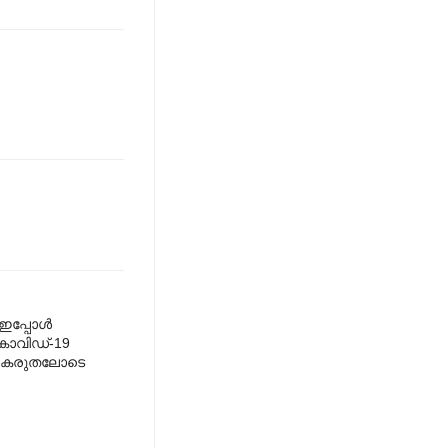
 ഇപ്പോൾ
കോവിഡ്-19
ം. കരുതലോടെ