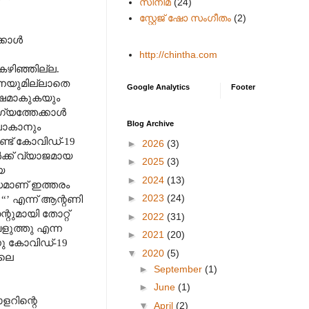
സിനിമ
(24)
സ്റ്റേജ് ഷോ സംഗീതം
(2)
്കാൾ
http://chintha.com
കഴിഞ്ഞില്ല.
ധനയുമില്ലാതെ
Google Analytics
Footer
ക്ഷമാകുകയും
്യത്തേക്കാൾ
Blog Archive
 പോകാനും
്ട് കോവിഡ്-19
►
2026
(3)
ൾക്ക് വ്യാജമായ
►
2025
(3)
യ
►
2024
(13)
്ധമാണ് ഇത്തരം
►
2023
(24)
ല
“’
എന്ന് ആന്റണി
റുമായി തോറ്റ്
►
2022
(31)
ളുത്തു എന്ന
►
2021
(20)
നു കോവിഡ്-19
▼
2020
(5)
ിലെ
►
September
(1)
►
June
(1)
ളറിന്റെ
▼
April
(2)