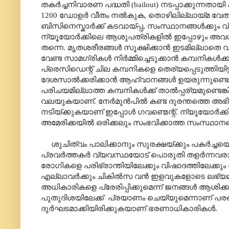
തകർച്ചനിവാരണ പദ്ധതി (
bailout)
നടപ്പാക്കുന്നതായ
1200 ഡോളർ വീതം നൽകുക
,
തൊഴിലില്ലായ്മ വേതന
ബിസിനെസ്കാർക്ക് കടവായ്പ്പ
,
സംസ്ഥാനങ്ങൾക്കും 
ന്യൂയോർക്കിലെ ആശുപത്രികളിൽ ഇപ്പോഴും അവശ്യസാ
തന്നെ. മൃതശരീരങ്ങൾ സൂക്ഷിക്കാൻ ഇടമില്ലാതെ
വേണ്ട സാമഗ്രികൾ നിർമ്മിച്ചെടുക്കാൻ കമ്പനികൾക്ക്
പ്രെസിഡെന്റ് ചില കമ്പനികളെ തെര്യപ്പെടുത്തിയിട്ടു
ദേശസാൽക്കരിക്കാൻ ആഹ്വാനങ്ങൾ ഉയരുന്നുണ്ടെങ്ക
പരിചയമില്ലാത്ത കമ്പനികൾക്ക് താൽപ്പര്യമുണ്ടെ
വലയുകയാണ്. നേർമുൻപിൽ കണ്ട ദുരന്തത്തെ അഭിമ
നടിയ്ക്കുകയാണ് ഇപ്പോൾ ഗവണ്മെന്റ്. ന്യൂയോർക്കിൽ 
അമേരിക്കയിൽ ഒരിക്കലും സംഭവിക്കാത്ത സംസ്ഥാനങ്
ശുചിത്വം പാലിക്കാനും സുരക്ഷയ്ക്കും പകർച്ചയെ 
പ്രവർത്തകർ വ്യവസ്ഥയോട് പൊരുതി തളർന്നവരായി
രോഗികളെ പരിഭ്രാന്തിയിലേക്കും വിഷാദത്തിലേക്കും
എല്ലാവർക്കും ചികിൽസ വൻ ഇളവുകളോടെ ലഭ്യമാക്
അധികാരികളെ പ്രേരിപ്പിക്കുമെന്ന് ജനങ്ങൾ ആശി
പുതുദിശയിലേക്ക്
പ്രയാണം ചെയ്യുമെന്നാണ് പരക
ദുർഘടമാക്കിയിരിക്കുകയാണ് ഭരണാധികാരികൾ.