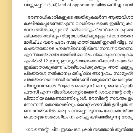
വാഴ്ത്തപ്പെട്ടവർക്ക്
, land of opportunity
യിൽ ജനിച്ചു വളർന
ഭരണാധികാരികളുടെ അതിരുകലർന്ന ആത്മവിശ്വ
രക്ഷിക്കപ്പെടേണ്ടത് എന്ന വാശിയും ഒക്കെ ഇതിനു കാര
മാസത്തിൽക്കൂടുതൽ കഴിഞ്ഞിട്ടും ട്രമ്പ് ഭരണക
ഷിക്കാഗോയിലും ന്യൂയോർക്കിലുമുള്ള വിമാനത്താ
മാർച് 22 വരെ പുറം സമൂഹത്തിലേക്ക് ഇറക്കി വിട
ചെയ്തതോടെ പ്രെസിഡെന്റ് ട്രമ്പ് സമ്പദ് വ്യ
എന്ന് മാത്രമല്ല അതിൽ മാത്രം വ്യാകുലനാവുകയ
ഏപ്രിൽ 12 ഇനു ഈസ്റ്റർ ആഘോഷിക്കാൻ തയാറിക
ഇല്ലാതാകുമെന്ന് പ്രഖ്യാപിക്കുകയും
അത് എളുപ്പ
പ്രത്യാശ നൽകാനും മടിച്ചില്ല അദ്ദേഹം.. സാമ
പ്രത്യാഘാതങ്ങൾ നേരിടേണ്ടി വരുമെന്ന് പൊതു
പ്രസ്താവനകൾ.
“
വളരെ പെട്ടെന്ന്
,
ഒന്നു രണ്ടാഴ്ച്ചയ്
ഫൗസി എന്ന വിദഗ്ധശാസ്ത്രജ്ഞൻ (ഗവണ്മെന്റിന്റെ ഉപ
പിന്മാറിയ ലക്ഷണമാണിപ്പോൾ. ട്രമ്പിന്റെ സ്വന്
തോന്നൽ തെല്ലെങ്കിലും വൈറ്റ് ഹൗസിൽ ഉദിച്ചത്. 
നെ നേരിടലിൽ. ഒരു പാവപ്പെട്ട മൂന്നാം ലോകരാജ്യത
പൊതുജനാരോഗ്യം നിപതിച്ചു കഴിഞ്ഞിരുന്നു അപ്പോ
ഗവണ്മെന്റ്
ചില ഇടപെടലുകൾ നടത്താൻ തുനിഞ്ഞിട്ടു