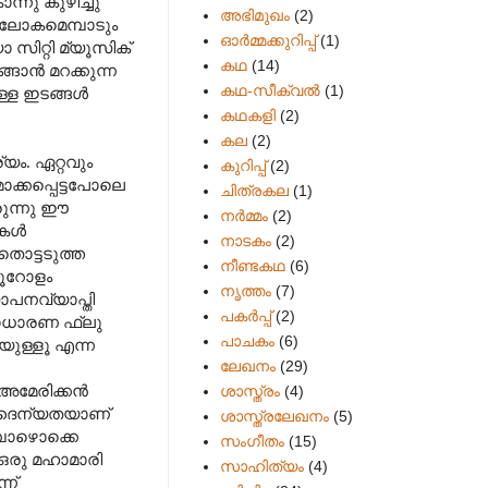
നു കുഴിച്ചു
അഭിമുഖം
(2)
 ലോകമെമ്പാടും
ഓർമ്മക്കുറിപ്പ്
(1)
ിറ്റി മ്യൂസിക്
കഥ
(14)
്ങാൻ മറക്കുന്ന
കഥ-സീക്വല്‍
(1)
ള്ള ഇടങ്ങൾ
കഥകളി
(2)
കല
(2)
യം. ഏറ്റവും
കുറിപ്പ്
(2)
്കപ്പെട്ടപോലെ
ചിത്രകല
(1)
രുന്നു ഈ
നർമ്മം
(2)
ുകൾ
നാടകം
(2)
 തൊട്ടടുത്ത
നീണ്ടകഥ
(6)
ഞൂറോളം
നൃത്തം
(7)
പനവ്യാപ്തി
പകര്‍പ്പ്
(2)
ധാരണ ഫ്ലു
പാചകം
(6)
ുള്ളൂ എന്ന
ലേഖനം
(29)
ത അമേരിക്കൻ
ശാസ്ത്രം
(4)
ദൈന്യതയാണ്
ശാസ്ത്രലേഖനം
(5)
ുമ്പോഴൊക്കെ
സംഗീതം
(15)
ഒരു മഹാമാരി
സാഹിത്യം
(4)
്ന്