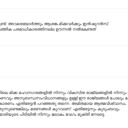
ുണ്ട്. അവരെയോർത്തും ആശങ്ക.മിക്കവർക്കും ഇൻഷുറൻസ്
്പത്തിക പരമാധികാരത്തിനല്ല ഊന്നൽ നൽകേണ്ടത്
തിലെ മിക്ക മഹാനഗരങ്ങളിൽ നിന്നും വികസിത രാജ്യങ്ങളിൽ നിന്നും
പരിചരണവും അനുബന്ധസംവിധാനങ്ങളും ഉള്ള് ഈ രാജ്യങ്ങൾ പോലും 
്നു. കാരണം എതിരേട്ടൻ പറഞ്ഞതു തന്നെ. അമിതമായ ആത്മവിശ്വാസ
ുന്നുണ്ടെങ്കിലും മരണങ്ങൾ കുറവാണ്. എതിരേട്ടനും കുടുംബവും
മാരിയുടെ പിടിയിൽ നിന്നും ലോകം വേഗം മുക്തി നേടട്ടെ.