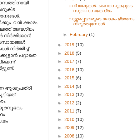
്വാസത്തിനായി
വവ്വാലുകൾ- വൈറസുകളുടെ
െറുകിട
സുഖവാസകേന്ദ്രം
ദാനങ്ങൾ.
വാഴ്ത്തപ്പെട്ടവരുടെ ലോകം ഭ്രമണം
്കും
വൻ ക്ഷാമം
നിറുത്തുമ്പോൾ
ാലത്ത് അവശ്യം
►
February
(1)
 നിർമ്മിക്കാൻ
വ്യവസായങ്ങൾ
►
2019
(10)
നിർമ്മിച്ച്
►
2018
(5)
ൂട്ടാൻ പറ്റാതെ
►
2017
(7)
്ലെന്ന്
ുണ്ട്.
►
2016
(10)
►
2015
(6)
►
2014
(5)
ന്ന ആശുപത്രി
►
2013
(12)
ൂടിയത്
രം.
►
2012
(2)
 ദുരനുഭവം
►
2011
(7)
ഹം
►
2010
(10)
വയം
►
2009
(12)
►
2008
(10)