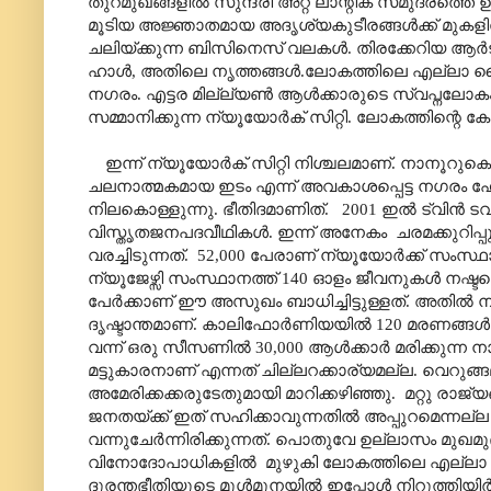
തുറമുഖങ്ങളിൽ സുന്ദരി അറ്റ് ലാന്റിക് സമുദ്രത്തെ ഉ
മൂടിയ അജ്ഞാതമായ അദൃശ്യകുടീരങ്ങൾക്ക് മുകളിൽ
ചലിയ്ക്കുന്ന ബിസിനെസ് വലകൾ. തിരക്കേറിയ ആർട
ഹാൾ
,
അതിലെ നൃത്തങ്ങൾ.ലോകത്തിലെ എല്ലാ വൈ
നഗരം. എട്ടര മില്ല്യൺ ആൾക്കാരുടെ സ്വപ്നലോകം
സമ്മാനിക്കുന്ന ന്യൂയോർക് സിറ്റി. ലോകത്തിന്റെ ക
ഇന്ന് ന്യൂയോർക് സിറ്റി നിശ്ചലമാണ്. നാനൂറുകൊ
ചലനാത്മകമായ ഇടം എന്ന് അവകാശപ്പെട്ട നഗരം 
നിലകൊള്ളുന്നു. ഭീതിദമാണിത്.
2001 ഇൽ ട്വിൻ ടവ
വിസ്തൃതജനപദവീഥികൾ. ഇന്ന് അനേകം
ചരമക്കുറിപ
വരച്ചിടുന്നത്.
52
,000
പേരാണ് ന്യൂയോർക്ക് സംസ്ഥ
ന്യൂജേഴ്സി സംസ്ഥാനത്ത് 140 ഓളം ജീവനുകൾ നഷ്ടപ്
പേർക്കാണ് ഈ അസുഖം ബാധിച്ചിട്ടുള്ളത്. അതി
ദൃഷ്ടാന്തമാണ്. കാലിഫോർണിയയിൽ 1
2
0 മരണങ്ങൾ
വന്ന് ഒരു സീസണിൽ 30
,000
ആൾക്കാർ മരിക്കുന്ന
മട്ടുകാരനാണ് എന്നത് ചില്ലറക്കാര്യമല്ല. വെറുങ്
അമേരിക്കക്കരുടേതുമായി മാറിക്കഴിഞ്ഞു.
മറ്റു രാജ്
ജനതയ്ക്ക് ഇത് സഹിക്കാവുന്നതിൽ അപ്പുറമെന്നല്ല
വന്നുചേർന്നിരിക്കുന്നത്
.
പൊതുവേ ഉല്ലാസം മുഖമുദ്
വിനോദോപാധികളിൽ
മുഴുകി ലോകത്തിലെ എല്ലാ
ദുരന്തഭീതിയുടെ മുൾമുനയിൽ ഇപ്പോൾ നിറുത്തിയ