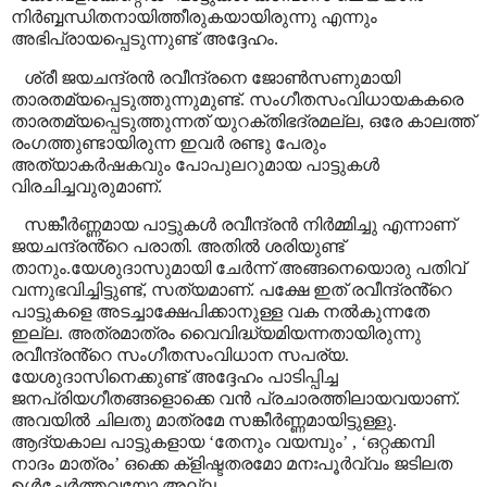
നിർബ്ബന്ധിതനായിത്തീരുകയായിരുന്നു എന്നും
അഭിപ്രായപ്പെടുന്നുണ്ട് അദ്ദേഹം.
ശ്രീ ജയചന്ദ്രൻ രവീന്ദ്രനെ ജോൺസണുമായി
താരതമ്യപ്പെടുത്തുന്നുമുണ്ട്. സംഗീതസംവിധായകകരെ
താരതമ്യപ്പെടുത്തുന്നത് യുറക്തിഭദ്രമല്ല
,
ഒരേ കാലത്ത്
രംഗത്തുണ്ടായിരുന്ന ഇവർ രണ്ടു പേരും
അത്യാകർഷകവും പോപുലറുമായ പാട്ടുകൾ
വിരചിച്ചവുരുമാണ്.
സങ്കീർണ്ണമായ പാട്ടുകൾ രവീന്ദ്രൻ നിർമ്മിച്ചു എന്നാണ്
ജയചന്ദ്രൻ്റെ പരാതി. അതിൽ ശരിയുണ്ട്
താനും.യേശുദാസുമായി ചേർന്ന് അങ്ങനെയൊരു പതിവ്
വന്നുഭവിച്ചിട്ടുണ്ട്
,
സത്യമാണ്
.
പക്ഷേ ഇത് രവീന്ദ്രൻ്റെ
പാട്ടുകളെ അടച്ചാക്ഷേപിക്കാനുള്ള വക നൽകുന്നതേ
ഇല്ല. അത്രമാത്രം വൈവിദ്ധ്യമിയന്നതായിരുന്നു
രവീന്ദ്രൻ്റെ സംഗീതസംവിധാന സപര്യ.
യേശുദാസിനെക്കുണ്ട് അദ്ദേഹം പാടിപ്പിച്ച
ജനപ്രിയഗീതങ്ങളൊക്കെ വൻ പ്രചാരത്തിലായവയാണ്.
അവയിൽ ചിലതു മാത്രമേ സങ്കീർണ്ണമായിട്ടുള്ളു.
ആദ്യകാല പാട്ടുകളായ
‘
തേനും വയമ്പും
’ , ‘
ഒറ്റക്കമ്പി
നാദം മാത്രം
’
ഒക്കെ ക്ളിഷ്ടതരമോ മനഃപൂർവ്വം ജടിലത
ഉൾച്ചേർത്തവയോ അല്ല.