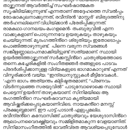
താഴ്ത്തുന്നത് ആവർത്തിച്ച് സംഘർഷാത്മകത
സൃഷിടിയ്ക്കുന്നുണ്ട് എന്നതാണ് അദ്ദേഹത്തെ സ്വൽപ്പം
രോഷാകുലനാക്കുന്നത്
,
രവീന്ദ്രൻ
‘
മാസ്റ്റർ
’
ബിരുദത്തിനു
അർഹനല്ലെന്ന് വിധിയ്ക്കാൻ പ്രേരിപ്പിക്കുന്നത്.
രാമകഥാ-ഗാനലയം-മംഗളമെൻ- തംബുരുവിൽ എന്ന
വാക്കുകളാണ് പൊടുന്നനവേ ഉയരുകയും താഴുകയും
ചെയ്യുന്നത്. മൃദംഗത്തിൻ്റെ ശ്രുതിയും ഇതോടൊപ്പം
പൊങ്ങിത്താഴുന്നുണ്ട്.
പിന്നെ വരുന്ന സ്വരങ്ങൾ
സങ്കീഋണ്ണാലാപനമാക്കിയിട്ടുണ്ട് സത്യമാണ്
.
സ്ഥായി
ഉയർത്തിത്താഴ്ത്തുന്നത് സർക്കസ്സിൻ്റെ ചാതുര്യത്തോടെ
തന്നെ.കച്ചേരികളിൽ സംഗീതജ്ഞർ തങ്ങളുടെ പാടവം
പ്രദർശിപ്പിക്കാനുള്ള വിദ്യകളുടെ ഭാഗമാകാറുണ്ട് എന്നത്
വിസ്മരിക്കാൻ വയ്യ.
“
ഇന്ദ്രധനുസ്സുകൾ മീട്ടിദേവകൾ..
‘
എന്ന ഭാഗം അത്യന്തം ക്ളിഷ്ടതരമാണ്
, “
പ്രണവം
വിടർന്നുലഞ്ഞ സരയുവിൽ
”
പാടുമ്പോഴൊക്കെ സ്ഥായി
പെട്ടെന്ന് ഉയർന്ന് താഴുകയാണ്. സിനിമയിലെ ആ
രംഗത്തിൻ്റെ സംഘർഷാവസ്ഥ കൃത്യമായി
ആവിഷ്ക്കരിക്കപ്പെടുകയാണിവിടെ. നായകൻ്റെ മനസ്സ്
പ്രക്ഷുബ്ധമാണ്. ഈ പാട്ട് പാടാൻ എളുപ്പമല്ല.
രവീന്ദ്രൻ്റെ കമ്പോസിങ്ങ് ചാതുര്യവും യേശുദാസിൻ്റെ
ആലാപനവൈദഗ്ദ്ധ്യവും സമ്മിളിതമാകുന്ന വേളയാണിത്.
സിനിമാസംഗീതത്തിൽ ഭാവതീവ്രത ആവശ്യപ്പെടുമ്പോൾ