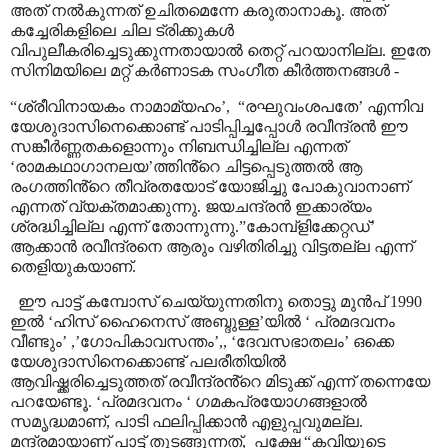
അത് നൽകുന്നത് ഉചിതമെന്നേ കരുതാനാകൂ. അത്
കച്ചേരികളിലെ ചില ട്രിക്കുകൾ
വിപുലീകരിച്ചെടുക്കുന്നതായാൽ തെറ്റ് പറയാനില്ല. ഇതേ
സിനിമയിലെ മറ്റ് കർണാടക സംഗീത കീർത്തനങ്ങൾ -
“
ശ്രീവിനായകം നാമാമ്യഹം
’,
“
രഘുവംശപതേ
’
എന്നിവ
യേശുദാസിനെക്കൊണ്ട് പാടിപ്പിച്ചപ്പോൾ രവീന്ദ്രൻ ഈ
സങ്കീർണ്ണതകളൊന്നും നിബന്ധിച്ചില്ല എന്നത്
‘
രാമകഥാഗാനലയ
’
ത്തിൻ്റെ ചിട്ടപ്പെടുത്തൽ ആ
രംഗത്തിൻ്റെ തീവ്രതയോട് യോജിച്ചു പോകുവാനാണ്
എന്നത് വ്യക്തമാക്കുന്നു. ജയചന്ദ്രൻ ഇക്കാര്യം
ശ്രദ്ധിച്ചില്ല എന്ന് തോന്നുന്നു.
”
കോമ്പ്ളിക്കേറ്റഡ്
’
ആക്കാൻ രവീന്ദ്രനെ ആരും വഴിതിരിച്ചു വിട്ടതല്ല എന്ന്
തെളിയുകയാണ്.
ഈ പാട്ട് കമ്പോസ് ചെയ്യുന്നതിനു തൊട്ടു മുൻപ് 1990
ഇൽ
‘
ഹിസ് ഹൈനെസ് അബ്ദുള്ള
’
യിൽ
‘
പ്രമദവനം
വീണ്ടും
’
,’
ഗോപികാവസന്തം
’,, ‘
ദേവസഭാതലം
’
ഒക്കെ
യേശുദാസിനെക്കൊണ്ട് പലരീതിയിൽ
ആവിഷ്ക്കരിച്ചെടുത്തത് രവീന്ദ്രൻ്റെ മിടുക്ക് എന്ന് തന്നെയേ
പറയേണ്ടൂ.
‘
പ്രമദവനം
‘
ഗമകപ്രയോഗങ്ങളാൽ
സമൃദ്ധമാണ്
,
പാടി ഫലിപ്പിക്കാൻ എളുപ്പവുമല്ല.
മന്ദ്രമായാണ് പാട്ട് തുടങ്ങുന്നത്
,
പക്ഷേ
“
കവിയുടെ