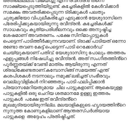
അതിലെല്ലാം വിജയിച്ചു എന്ന് രവീന്ദ്രൻ തന്നെ
സാക്ഷ്യപ്പെടുത്തിയിട്ടുണ്ട്. കച്ചേരികളിൽ കേൾവിക്കാർ
സമക്ഷം അവതരിക്കപ്പെടുന്ന ട്രിക്കുകൾ പലതും
ചുരുക്കിയോ വിപുലീകരിച്ചോ എടുക്കാൻ യേശുദാസിനെ
പ്രേരിപ്പിക്കുകയായിരൂന്നു രവീന്ദ്രൻ. കച്ചേരികൾക്ക്
സാധകവും കൃത്യപരിശീലനവും ഒക്കെ അനുഷ്ഠിച്ച
ശേഷമാണ് അവതരണം. പക്ഷേ സിനിമാപ്പാട്ടുകൾ
പെട്ടെന്ന് പാടിത്തീർക്കുന്നവയാണ്. ട്രാക്ക് പാടിയത് ഒന്നോ
രണ്ടോ തവണ കേട്ട് പെട്ടെന്ന് പാടി റെക്കോർഡ്
ചെയ്യുകയാണ് പതിവ്. യേശുദാസിനു പോലും അത്തരം
എളുപ്പങ്ങൾ നിഷേധിച്ചു രവീന്ദ്രൻ. അത് സംഗീതത്തിൻ്റെ
പൂർണ്ണതയ്ക്ക് വേണ്ടി മാത്രം ആയിരുന്നു എന്നത്
ശ്രദ്ധിക്കേണ്ടതാണ്
.
കമ്പോസിങ്ങ് സമയത്ത് എന്ത്
കശപിശകൾ നടന്നാലും നമുക്ക് ലഭിച്ചത് ഗംഭീരവും
വെല്ലുവിളികൾ നിറഞ്ഞതും പാടി ഫലിപ്പിക്കാൻ
പ്രയാസമേറിയതുമായ
ചില പാട്ടുകളാണ്. ആകെയുള്ള
പാട്ടുകളിൽ ഒരു ചെറിയ ശതമാനമേ ഉള്ളു ഇത്തരം
പാട്ടുകൾ
പക്ഷേ ഇത് രവീന്ദ്രൻ്റെ
മുഖമുദ്രയായിരുന്നില്ല. മലയാളികളുടെ ഹൃദയത്തിൻ്റെ
നുനുത്ത കോണുകളിലാണ് ആന്തരസ്പർശിയായ
പാട്ടുകളെ
അദ്ദേഹം പ്രതിഷ്ഠിച്ചത്.