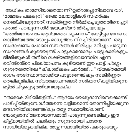
അധികം താമസിയാതെയാണ്
‘
ഉത്രാടപ്പൂനിലാവേ വാ
’,
‘
മാമാങ്കം പലകുറി.
’
ഒക്കെ മലയാളികൾ സഹർഷം
നെഞ്ചിലേറ്റുന്നത്.
സങ്കീർണ്ണത നിർമ്മിച്ചെടുത്തതിനെപ്പറ്റി
പരാതി പറയുന്ന ശ്രീ ജയചന്ദ്രൻ തീർച്ചയായും
“
അതിമനോഹരം ആദ്യത്തെ ചുംബനം
”
കേട്ടിട്ടുണ്ടാവണം.
ലാളിത്യത്തോടൊപ്പം മാധുര്യം നിറച്ചിരിക്കയാണ്.
ഒരു
സംഭാഷണം പോലെ സ്വരങ്ങൾ തിരിച്ചും മറിച്ചും പാടുന്ന
സംഘങ്ങൾ കൂടെയുണ്ട്. പാട്ടുകാരന്മാരും പാട്ടുകാരികളും.
ജിമ്മിക്കുകൾ തൻ്റെ ലക്ഷ്യങ്ങളിലൊന്നല്ല എന്ന
രവീന്ദ്രൻ്റെ പ്രഖ്യാപനം കൂടിയാണ് ഈ പാട്ട്. പ്രശ്നം
ഗുരുതരത്തിലെ
“
ലീലാതിലകം ചാർത്തി
…”
വ്യക്തമായി
രാഗം അടിസ്ഥാനമാക്കിയ പാട്ടാണെങ്കിലും സങ്കീർണ്ണത
തെല്ലുമില്ല
,
സ്വരാലാപനങ്ങൾ സർക്കസ് കളിയ്ക്കുന്ന
മട്ടിൽ ചിട്ടപ്പെടുത്തിയവയുമല്ല.
“
താരകേ മിഴിയിതളിൽ..
”
ആദ്യം യേശുദാസിനെക്കൊണ്ട്
പാടിപ്പിയ്ക്കുമ്പോൾത്തന്നെ ലളിതമെന്ന് തോന്നിപ്പിയ്ക്കുന്ന
മന്ദഗതിയിലാണെങ്കിലും താഴ്ന്ന സ്ഥായിയിലാണ്
.
യേശുദാസ് അനായാസമായി പാടുന്നുണ്ടെങ്കിലും ഈ
കീഴ്സ്ഥായിയിൽ പലർക്കും സുന്ദരമായി പാടാൻ
സാധിയ്ക്കുകയില്ല. താഴ്ന്ന സ്ഥായിയിൽ പലരുടെയും