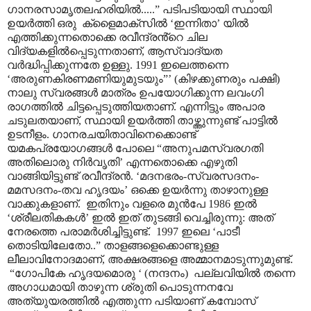
ഗാനരസാമൃതലഹരിയിൽ.....
”
പടിപടിയായി സ്ഥായി
ഉയർത്തി ഒരു
ക്ളൈമാക്സിൽ
‘
ഇന്നിതാ
’
യിൽ
എത്തിക്കുന്നതൊക്കെ രവീന്ദ്രൻ്റെ ചില
വിദ്യകളിൽപ്പെടുന്നതാണ്
,
ആസ്വാദ്യത
വർദ്ധിപ്പിക്കുന്നതേ ഉള്ളു. 1991 ഇലെത്തന്നെ
‘
അരുണകിരണമണിയുമുടയും
”’ (
കിഴക്കുണരും പക്ഷി)
നാലു സ്വരങ്ങൾ മാത്രം ഉപയോഗിക്കുന്ന ലവംഗി
രാഗത്തിൽ ചിട്ടപ്പെടുത്തിയതാണ്. എന്നിട്ടും അപാര
ചടുലതയാണ്
,
സ്ഥായി ഉയർത്തി താഴ്ത്തുന്നുണ്ട് പാട്ടിൽ
ഉടനീളം. ഗാനരചയിതാവിനെക്കൊണ്ട്
യമകപ്രയോഗങ്ങൾ പോലെ
“
അനുപമസ്വരഗതി
അതിലൊരു നിർവൃതി
’
എന്നതൊക്കെ എഴുതി
വാങ്ങിയിട്ടുണ്ട്
രവീന്ദ്രൻ.
‘
മദനഭരം-സ്വരസദനം-
മമസദനം-തവ ഹൃദയം
’
ഒക്കെ ഉയർന്നു താഴാനുള്ള
വാക്കുകളാണ്.
ഇതിനും വളരെ മുൻപേ 1986 ഇൽ
‘
ശ്രീലതികകൾ
’
ഇൽ ഇത് തുടങ്ങി വെച്ചിരുന്നു: അത്
നേരത്തെ പരാമർശിച്ചിട്ടുണ്ട്.
1997
ഇലെ
‘
പാടീ
തൊടിയിലേതോ..
”
താളങ്ങളെക്കൊണ്ടുള്ള
ലീലാവിനോദമാണ്
,
അക്ഷരങ്ങളെ അമ്മാനമാടുന്നുമുണ്ട്.
“
ഗോപികേ ഹൃദയമൊരു
‘ (
നന്ദനം
)
പല്ലവിയിൽ തന്നെ
അഗാധമായി താഴുന്ന ശ്രുതി പൊടുന്നനവേ
അത്യുയരത്തിൽ എത്തുന്ന പടിയാണ് കമ്പോസ്