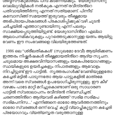
ശബ്ദസൗകുമാര്യം പമ്പ കടന്നേയ്ക്കും.
യേശുദാസിനു
വെല്ലുവിളികൾ നൽകുക എന്നത് രവീന്ദ്രൻ്റെ
പതിവായിത്തീർന്നു എന്നത് സത്യമാണ്. പിന്നീട്
കമ്പോസിങ്ങ് സമയത്ത് ഇരുവരും തീക്ഷ്ണമായ
അഭിപ്രായപ്രകടങ്ങൾ പ്രകാശിപ്പിക്കുക് വഴി ചൂടൻ
ചർച്ചയിൽ എത്താറുണ്ടായിന്നു എന്ന് പലരും
സാക്ഷ്യപ്പെടുത്തിയിട്ടുണ്ട്. യേശുദാസിൻ്റെ എല്ലാ
ആലാപനമികവുകളും പുറത്തെടുക്കാനുള്ള യത്നം ആയിട്ടു
വേണം ഈ സംഭവങ്ങളെ വിലയിരുത്തേണ്ടത്.
1986 ലെ
“
ശ്രീലതികകൾ
’ (
സുഖമോ ദേവീ) ആയിരിക്കണം
ഇത്ത
രം നിഷ്ക്കർഷകൾ തീക്ഷ്ണമായതിൻ്റെ ആദ്യ സൂചന.
ചടുലമായ അക്ഷരവിന്യാസങ്ങളും യമകപ്രയോഗങ്ങളും
സ്ഥയികളുടെ ഉയർച്ചകളും നിപാതങ്ങളും ആവോളം
നിറച്ചിട്ടുണ്ട് ഈ പാട്ടിൽ. നൃത്തരംഗൾക്ക് വേണ്ടിയുള്ളതോ
കച്ചേരി മട്ടിൽ പാടുന്നതോ ആയ പാട്ടുകളിൽ മാത്രമേ
അന്ന് വരെ സ്വരങ്ങൾ ഉപയോഗിച്ചിരുന്നുള്ളു. ഈ കീഴ്
വഴക്കം പാടേ മാറ്റി മറിച്ചുകൊണ്ടാണ് ഒരു സാധാരണ
പാട്ടിൽ സ്വരാലാപനം രവീന്ദ്രൻ നിബന്ധിച്ചത്.
ചരണത്തിൻ്റെ ആദ്യവരി കഴിഞ്ഞ്
‘
സരിമ സരിമപ
സരിമപനിസ...
’
എന്നിങ്ങനെ ഓരോ ആവർത്തനത്തിനും
ഓരോ സ്വരങ്ങൾ ഒന്ന് വെച്ച് കൂട്ടി വ്യാപ്തികൂട്ടുന്ന കച്ചേരി
പ്രയോഗവും വ്യത്യസ്തത വരുത്താനുള്ള