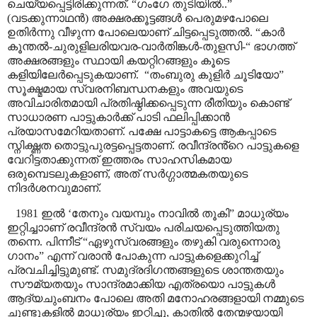
ചെയ്യപ്പെട്ടിരിക്കുന്നത്
. “
ഗംഗേ തുടിയിൽ..
”
(വടക്കുന്നാഥൻ) അക്ഷരക്കൂട്ടങ്ങൾ പെരുമഴപോലെ
ഉതിർന്നു വീഴുന്ന പോലെയാണ് ചിട്ടപ്പെടുത്തൽ.
“
കാർ
കൂന്തൽ-ചുരുളിലരിയവര-വാർതിങ്കൾ-തുളസി-
“
ഭാഗത്ത്
അക്ഷരങ്ങളും സ്ഥായി കയറ്റിറങ്ങളും കൂടെ
കളിയിലേർപ്പെടുകയാണ്
.
“
തംബുരു കുളിർ ചൂടിയോ
”
സൂക്ഷ്മമായ സ്വരനിബന്ധനകളും അവയുടെ
അവിചാരിതമായി പ്രതിഷ്ഠിക്കപ്പെടുന്ന രീതിയും കൊണ്ട്
സാധാരണ പാട്ടുകാർക്ക് പാടി ഫലിപ്പിക്കാൻ
പ്രയാസമേറിയതാണ്
.
പക്ഷേ പാട്ടാകട്ടെ ആകപ്പാടെ
സ്നിഗ്ദ്ധത തൊട്ടുപുരട്ടപ്പെട്ടതാണ്. രവീന്ദ്രൻ്റെ പാട്ടുകളെ
വേറിട്ടതാക്കുന്നത് ഇത്തരം സാഹസികമായ
ഒരുമ്പെടലുകളാണ്
,
അത് സർഗ്ഗാത്മകതയുടെ
നിദർശനവുമാണ്
.
1981 ഇൽ
‘
തേനും വയമ്പും നാവിൽ തൂകി
”
മാധുര്യം
ഇറ്റിച്ചാാണ് രവീന്ദ്രൻ സ്വയം പരിചയപ്പെടുത്തിയതു
തന്നെ. പിന്നീട്
“
ഏഴുസ്വരങ്ങളും തഴുകി വരുന്നൊരു
ഗാനം
”
എന്ന് വരാൻ പോകുന്ന പാട്ടുകളെക്കുറിച്ച്
പ്രവചിച്ചിട്ടുമുണ്ട്. സമുദ്രദിഗന്തങ്ങളുടെ ശാന്തതയും
സൗമ്യതയും സാന്ദ്രമാക്കിയ എത്രയൊ പാട്ടുകൾ
ആദ്യചുംബനം പോലെ അതി മനോഹരങ്ങളായി നമ്മുടെ
ചുണ്ടുകളിൽ മാധുര്യം ഇറ്റിച്ചു
,
കാതിൽ തേന്മഴയായി