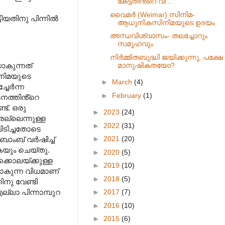
കേട്ടതിൻ്റെ വി...
വൈമർ (Weimar) സിനിമ-
യതിനു പിന്നിൽ
ആധുനികസിനിമയുടെ ഉദയം
അന്ധവിശ്വാസം- തലച്ചോറും
സമൂഹവും
നിർമ്മിതബുദ്ധി ജയിക്കുന്നു, പക്ഷേ
മാനുഷികതയോ?
ാകുന്നത്
ിനിമയുടെ
►
March
(4)
ചേർന്ന
►
February
(1)
ത്തിൻ്റെ
ട്. ഒരു
►
2023
(24)
ല്ലെന്നുള്ള
►
2022
(31)
ടിച്ചതോടെ
►
2021
(20)
ബോംബ് വർഷിച്ച്
യും ചെയ്തു.
►
2020
(5)
ക്കൊലയ്ക്കുള്ള
►
2019
(10)
ടാകുന്ന വിധമാണ്
►
2018
(5)
ു വേണ്ടി
ലാ പിന്നാമ്പുറ
►
2017
(7)
►
2016
(10)
►
2015
(6)