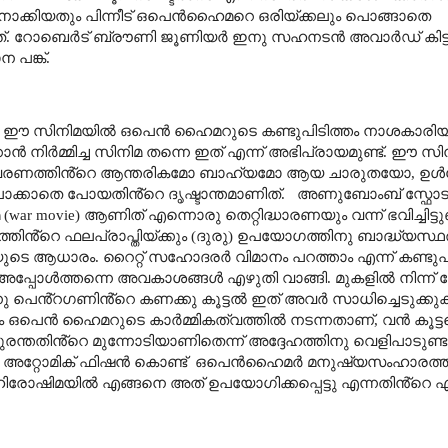
യതും പിന്നീട് ഒപെൻഹൈമറെ ഒരിയ്ക്കലും പൊങ്ങാതെ
ത്. റോബെർട് ബ്രൗണി ജൂണിയർ ഇനു സഹനടൻ അവാർഡ് കിട്ടി
 പങ്ക്.
ടെ- ഈ സിനിമയിൽ ഒപെൻ ഹൈമറുടെ കണ്ടുപിടിത്തം നാശകാരിയ
്കാൻ നിർമ്മിച്ച സിനിമ തന്നെ ഇത് എന്ന് അഭിപ്രായമുണ്ട്. ഈ സ
ന വാതാവരണത്തിൻ്റെ ആന്തരികമോ ബാഹ്യമോ ആയ ചാരുതയോ
,
ഉൾച്
കാതെ പോയതിൻ്റെ ദൃഷ്ടാന്തമാണിത്.
അണുബോംബ് സ്ഫോടന
 (
war movie)
ആണിത് എന്നൊരു തെറ്റിദ്ധാരണയും വന്ന് ഭവിച്ചിട്ടുണ്
ിൻ്റെ ഫലപ്രാപ്തിയ്ക്കും (ദുരു) ഉപയോഗത്തിനു ബാദ്ധ്യസ്ഥര
 ആധാരം. റൈറ്റ് സഹോദരർ വിമാനം പറത്താം എന്ന് കണ്ടുപി
അപ്പോൾത്തന്നെ അവകാശങ്ങൾ എഴുതി വാങ്ങി.
മുകളിൽ നിന്ന് 
പെൻ്റഗണിൻ്റെ കണക്കു കൂട്ടൽ ഇത് അവർ സാധിച്ചെടുക്കുക
ഒപെൻ ഹൈമറുടെ കാർമ്മികത്വത്തിൽ നടന്നതാണ്
,
വൻ കൂട്ട
ുരന്തതിൻ്റെ മുന്നോടിയാണിതെന്ന് അദ്ദേഹത്തിനു വെളിപാടുണ്
അറ്റോമിക് ഫിഷൻ കൊണ്ട്
ഒപെൻഹൈമർ മനുഷ്യസംഹാരത്തിന
ിരോഷിമയിൽ എങ്ങനെ അത് ഉപയോഗിക്കപ്പെട്ടു എന്നതിൻ്റെ എല്