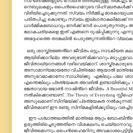
സംഘർഷങ്ങളുടെ നോലൻ രീതിയിലുള്ള
,
തികച്ചും
നെബുലകളും ഒപെൻഹൈമറുടെ വിഹ്വലതകൾക്ക് ദൃശ്
വിരിയിച്ചെടുക്കുന്നത്. സ്വയം നിർമ്മിച്ച മാരകായ
പരിതപിച്ചു കൊണ്ടും സ്വയം ഇല്ലാതാകലിലേക്ക് നട
ധാർമ്മികബോധവും നേർക്ക് നേർ പൊരുതുന്നതും 
ലോകചര്യകളെ ഇത് എങ്ങനെ ദുഷിപ്പിക്കുന്നു എന്നും സി
അദ്ദേഹത്തെ തടങ്കലിൽ പെടുത്തുന്നതിൻ്റെ വ്യഥകള
ഒരു ശാസ്ത്രജ്ഞൻ്റെ ജീവിതം ഒട്ടും നാടകീയത 
ആയിരിക്കാറില്ല. അവരുടേത് മിക്കവാറും മടുപ്പുളവ
ജീവിതാഖ്യാനങ്ങൾ വഴിവെയ്ക്കാറ്. ശാസ്ത്രകാരുട
അസാമാന്യമായതോ വിചിത്രമോ ആയാൽ മാത്രമേ അത
അനുഭവമാക്കാനോ സാധിയ്ക്കൂ.
എങ്കിലും
പലേ
ശാസ
എന്തെങ്കിലും പ്രത്യേകത അവരിൽ ഉണ്ടായിരിക്കും
,
ജേതാവായ ജോൺ നാഷിൻ്റെ ജീവിതം
A Beautiful 
നൽകിക്കൊണ്ടാണ്. .
The Theory of Everything
സ്റ്റീ
അസുഖമാണ് സിനിമയ്ക്ക് പ്രത്യേകത നൽകുന്നത്. ശ
ജീവിതമാണ് ഈ രണ്ടു സിനിമകളിൽക്കൂടിയും വരച്ചിടപ്
ഈ പശ്ചാത്തലത്തിൽ മാത്രമേ ആറ്റം ബോംബിൻ്
ഉരുത്തിരിച്ചെടുത്തതിനെ വിശകലനം ചെയ്യാനാവൂ. 
ജീവിതമൊന്നും ഒപെൻഹൈമറിനു അവകാശപ്പെട്ടിട്ടി