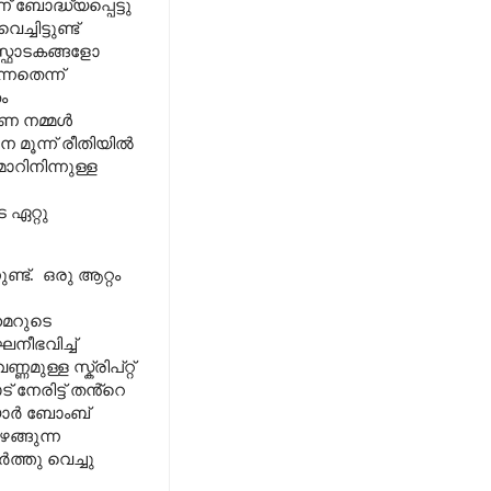
ബോദ്ധ്യപ്പെട്ടു
്ചിട്ടുണ്ട്
സ്ഫോടകങ്ങളോ
നതെന്ന്
ം
ാരണ നമ്മൾ
 മൂന്ന് രീതിയിൽ
റിനിന്നുള്ള
 ഏറ്റു
ണ്ട്.
ഒരു ആറ്റം
ൈമറുടെ
ീഭവിച്ച്
ുള്ള സ്ക്രിപ്റ്റ്
േരിട്ട് തൻ്റെ
ിയാർ ബോംബ്
ങ്ങുന്ന
ത്തു വെച്ചു