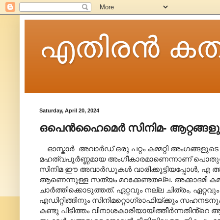
എതിരന്‍ കത
Saturday, April 20, 2024
ഒപെൻഹൈമെർ സിനിമ- ആറ്റങ്ങളുട
ഓസ്കാർ
അവാർഡ് ഒരു പറ്റം
കമ്മറ്റി അംഗങ്ങളുട
മഹത്വപൂർണ്ണമായ അംഗീകാരമാണെന്നാണ് പൊതുബോധം 
സിനിമ ഈ അവാർഡുകൾ വാരിക്കൂട്ടിയപ്പോൾ
,
എ ആർ
ആണെന്നുള്ള സത്യം മറക്കേണ്ടതല്ല. അക്കാദമി കമ
ചാർത്തിക്കൊടുത്തത്. ഏറ്റവും നല്ല ചിത്രം
,
ഏറ്റവ
എഡിറ്റിങ്ങിനും സിനിമറ്റൊഗ്രാഫിയ്ക്കും സഹനടന
കണ്ടു പിടിത്തം വിനാശകാരിയായിത്തീർന്നതിൻ്