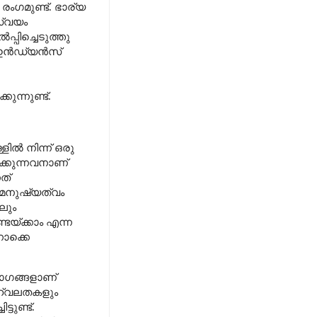
രംഗമുണ്ട്. ഭാര്യ
സ്വയം
പിച്ചെടുത്തു
ോ ഇൻഡ്യൻസ്
ന്നുണ്ട്.
ിൽ നിന്ന് ഒരു
്കുന്നവനാണ്
നത്
 മനുഷ്യത്വം
ലും
യ്ക്കാം എന്ന
നൊക്കെ
ോഗങ്ങളാണ്
ിഹ്വലതകളും
ട്ടുണ്ട്.