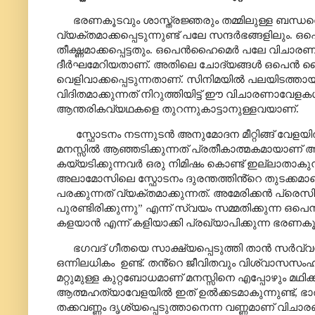
ഭരണകൂടവും ശാസ്ത്രജ്ഞരും തമ്മിലുള്ള ബന്ധത
വ്യക്തമാക്കപ്പെടുന്നുണ്ട് പലേ സന്ദർഭങ്ങളിലും.
ഒപ
തീക്ഷ്ണമാക്കപ്പെട്ടതും. ഒപെൻഹൈമെർ പലേ വിചാരണക
ദീർഘമേറിയതാണ്. അതിലെ ചോദ്യങ്ങൾ ഒപെൻ ഹൈമറ
വെളിവാക്കപ്പെടുന്നതാണ്. സിനിമയിൽ പലയിടത്തായി
വിദിതമാക്കുന്നത് നിറുത്തിയിട്ട് ഈ വിചാരണാ
ആന്തരികവ്യഥകളെ തുറന്നുകാട്ടാനുള്ളവയാണ്.
സ്ഫോടനം നടന്നുടൻ അനുമോദന മീറ്റിങ്ങ് വേ
മനസ്സിൽ ആഞ്ഞടിക്കുന്നത് പ്രതീകാത്മകമായാണ് അവതര
കയ്യടിക്കുന്നവർ ഒരു നിമിഷം കൊണ്ട് ഇല്ലാതാകുന
അലാമോസിലെ സ്ഫോടനം ദുരന്തത്തിൻ്റെ തുടക്കമാണെ
പരക്കുന്നത് വ്യക്തമാക്കുന്നത്. അമേരിക്കൻ പ്ര
പുരണ്ടിരിക്കുന്നു
”
എന്ന് സ്വയം സമ്മതിക്കുന്ന ഒ
കളയാൻ എന്ന് കളിയാക്കി പ്രഖ്യാപിക്കുന്ന ഭരണക
ഭഗവദ് ഗീതയെ സാക്ഷ്യപ്പെടുത്തി താൻ സർവ
ഒന്നിലധികം
ഉണ്ട്. തൻ്റെ ജീവിതവും വിശ്വാസസംഹ
മറ്റുമുള്ള കുറ്റബോധമാണ് മനസ്സിനെ എപ്പോഴും മഥിക്
ആത്മഹത്യാവേളയിൽ ഇത് ഉൽക്കടമാകുന്നുണ്ട്
,
ഭാ
തക്കവണ്ണം ദൃശ്യപ്പെടുത്താനെന്ന വണ്ണമാണ് വിചാര