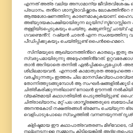
എന്നത് അത്ര വലിയ അസാമാന്യ ജീവിതവിശേഷം ഒന
പ്രധാനം. തൻ്റെ ശാസ്ത്രാവിഷ്ക്കാരം ലോകത്തിൻ്
ആത്മശോഷണത്തിനു കാരണമാകുകയാണ്. ഹൈഡ്ര
അഭ്യുദയകാംക്ഷിയായിരുന്ന ലൂയിസ് സ്ട്റോസ്സിന
തള്ളിയിടപ്പെടുകയും ചെയ്തു. കമ്മൂണിസ്റ്റ് ചായ
ഗവണ്മെൻ്റ്
;
റഷ്യൻ ചാരൻ എന്ന സംശയത്തിനു വ
പീഡിപ്പിക്കുകയും ചെയ്തിട്ടുണ്ട് ഒപെൻഹൈമറെ.
സിനിമയുടെ ആഖ്യാനത്തിൻ്റെ കാതലും ഇതു തന
സ്വരൂപമായിരുന്നു അദ്ദേഹത്തിൻ്റേത്. ഉറ്റവരേക്ക
താൻ അറിയാതെ തന്നിൽ ഏൽപ്പിക്കപ്പെട്ടപ്പോൾ -അ
ശിഥിലമായവൻ.
എന്നാൽ കാമാതുരത അദ്ദേഹത്തെ വല
വരച്ചിടുന്നതും ഇത്തരം ചില മാനസികവ്യാപാരവ്യത
തോന്നിത്തുടങ്ങുമ്പോൾ ആ സംഘർഷങ്ങളിൽക്കൂടി ഒ
ചിത്രീകരിക്കുന്നതിലാണ് നോലൻ ഊന്നൽ നൽകിയിര
വ്യക്തമായി കഥാഗതിയിൽ പെടുത്തിയിട്ടുണ്ട്. 
ചിത്രാഖ്യാനം
;
മറ്റ് പല ശാസ്ത്രജ്ഞരുടെ ബയോപി
അനന്തകോടി നക്ഷത്രങ്ങൾ ഭ്രമണം ചെയ്യുന്ന ഭ്ര
വെളിപാടുപോലെ സ്വപ്നത്തിൽ വന്നണയുന്നത് ദൃശ്
ക്ളിഷ്ടമായ ഈ കഥാപാത്രവതരണം മിഴിവോടെ
,
വ
നല്ലനടനുള്ള സമ്മാനം കിട്ടിയെങ്കിൽ അദ്ഭുതപ്പെട