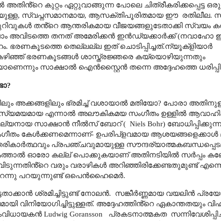
ൻ്റെ കുറ്റം ഏറ്റുവാങ്ങുന്ന പോലെ ചിത്രീകരിക്കപ്പെട്ട ഒരു 
യുള്ള
,
സ്വപ്നസമാനമായ
,
ആസക്തിപൂരിതമായ ഈ
രതിലീല. 
ിവുകൾ തൻ്റെ ആന്തരികമായ വീജയങ്ങളുടേതാക്കി സ്വയം കൽപ്
ലാം അവിടത്തെ തനത് അമേരിക്കൻ ഇൻഡ്യക്കാർക്ക് (നവാഹ
്ദേഹം. ഭരണകൂടത്തെ തെല്ലല്ല ഇത് ചൊടിപ്പിച്ചത്.ന്യൂക്ളിയാർ
ിഞ്ഞ് ഭരണകൂടങ്ങൾ ശാസ്ത്രജ്ഞരെ കയ്യൊഴിയുന്നതും
്നും സാക്ഷാൽ ഐൻസ്റ്റൈൻ തന്നെ അദ്ദേഹത്തെ ധരിപ്പിക്കു
ടോ
?
ം അക്കങ്ങളിലും ഭ്രമിച്ച് വശായാൽ മതിയോ
?
പോരാ അതിനുള്ള
ലെ രഹസ്യമയമായ എന്നാൽ അലൗകികമയ സംഗീതം ഉള്ളിൽ ആവാഹിക
ുല്യനായ സാക്ഷാൻ നീൽസ് ബോറ് (
Niels Bohr
) ബോധിപ്പിക്കുന്
ന്ന സംഗീതം കേൾക്കണമെന്നാണ്- ഉപരിപ്ളവമായ ആശയങ്ങളെക്കാൾ
ന്തരികാർത്ഥവും പ്രപഞ്ചവുമായുള്ള സൗന്ദര്യാത്മകബന്ധപ്പെട
ത്താൽ ഓരോ കല്ല് പൊക്കുകയാണ് അതിനടിയിൽ സർപ്പം കണ്ടേ
ിടുന്നതിൻ്റെ വരും വരാഴികൾ അറിഞ്ഞിരിക്കേണ്ടതുമുണ്ട് എന്
 തുറന്നു പറയുന്നുണ്ട് ഒപെൻഹൈമെർ.
്കാൻ ശ്രമിച്ചിട്ടുണ്ട് നോലൻ.
സങ്കീർണ്ണമായ വയലിൻ പ്രയ
 വിനിയോഗിച്ചിട്ടുള്ളത്.
അദ്ദേഹത്തിൻ്റെ ഏകാന്തതയും വ
ംവിധായകൻ
Ludwig Goransson
പ്രകടനാത്മകത
സന്നിവേശിപ്പിച്ചി