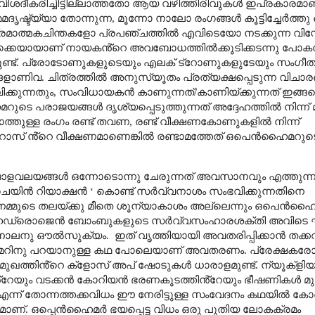
വിശദീകരിച്ചിട്ടില്ലാത്തതോ ആയ വഴിത്തിരിവുകൾ ഇപ്രകാരമാണ് 
ദൃഷ്ട്യ്യാ തോന്നുന്ന
,
മൂന്നോ നാലോ രംഗങ്ങൾ കൂട്ടിച്ചേർത്തു വെച
ൊ ഭ്രമാത്മകചിന്തകളോ പ്രപഞ്ചത്തിൽ എവിടെയോ നടക്കുന്ന വി
്കെയായാണ് നായകൻ്റെ അവബോധത്തിൽക്കൂടിക്കടന്നു പോകന്
ട്ടുണ്ട്. പ്രോടോണുകളുടെയും എലക് ട്റോണുകളുടേയും സംഗീത
യങ്ങളാണിവ. ചിത്രത്തിൽ അനുസ്യൂതം പ്രത്യക്ഷപ്പെടുന്ന വിച
കുന്നതും
,
സംവിധായകൻ കാണുന്നത്/കാണിയ്ക്കുന്നത് ഇങ്ങനെ
ടെ പരാജയങ്ങൾ ദൃശ്യപ്പെടുത്തുന്നത് അദ്ദേഹത്തിൽ നിന്ന് മാ
്തുള്ള രംഗം രണ്ട് തവണ
,
രണ്ട് വീക്ഷണകോണുകളിൽ നിന്ന്
സ്റ്റ്റോസ് ൻ്റെ വീക്ഷണമാണെങ്കിൽ രണ്ടാമത്തേത് ഒപെൻഹൈമറുടെ
 ഓളവലയങ്ങൾ ഒന്നോടൊന്നു ചേരുന്നത് അവസാനവും എത്തുന്നു
െയിൻ റിയാക്ഷൻ
‘
കൊണ്ട് സർവ്വനാശം സംഭവിക്കുന്നതിനെ
നമ്മുടെ തലയ്ക്കു മീതെ ശൂന്യാകാശം അല്ലെന്നും ഒപെൻഹ
ഹൈഡ്രൊജെൻ ബോംബുകളുടെ സർവ്വസംഹാരശക്തി അവിടെ ഘന
്റഫർ നോലനു ഔൽസുക്യം.
ഇത് വൃത്തിയായി അവതരിപ്പിക്കാൻ തക്കവണ്ണമ
റിനു പറയാനുള്ള കഥ പോലെയാണ് അവതരണം. പ്രേക്ഷകരോട് ന
ിധം മുഖത്തിൻ്റെ ക്ളോസ് അപ് ഷോടുകൾ ധാരാളമുണ്ട്. ന്യൂക്ള
 പുടിൻ്റേയും വടക്കൻ കോറിയൻ ഭരണകൂടത്തിൻ്റേയും ഭീഷണികൾ മുഴ
ന്ന് തോന്നത്തക്കവിധം ഈ നേരിട്ടുള്ള സംവേദനം കഥയിൽ കോർ
ുമാണ്. ഒപ്പെൻഹൈമർ ഭയപ്പെട്ട വിധം ഒരു പുതിയ ലോകക്രമം