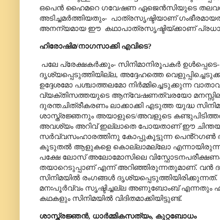
ഒപെൻ ഹൈമറെ ഗവേഷണ ഏജെൻസിയുടെ തലവനാക്കി
അടിച്ചമർത്തിയതും-
പാത്രസൃഷ്ടിയാണ് ഗംഭീരമായ
അനന്യമായ ഈ
കഥാപാത്രസൃഷ്ടിയ്ക്കാണ് പ്രധാന
ഹിരോഷിമ/നാഗസാക്കി എവിടെ
?
പലേ പ്രേക്ഷകർക്കും- സിനിമാനിരൂപകർ ഉൾപ്പെ
ദൃശ്യപ്പെടുത്തിയില്ല
,
അദ്ദേഹത്തെ വെളുപ്പിച്ചെടുക
ഉദ്ദേശമോ പശ്ചാത്തലമോ നിർമ്മിച്ചെടുക്കുന്
വ്യക്തിസത്തയുടെ ആന്വേഷണത്വരയോ മനസ്സിലാക്
ദുരന്തചിത്രീകരണം ലാക്കാക്കി എടുത്ത യുദ്ധ സിനിമ
ശാസ്ത്രജ്ഞനും അയാളുടെ/അവളുടെ കണ്ടുപിടിത്തത്ത
അവശ്യം അറിവ് ഇല്ലാതെ പോയതാണ് ഈ ചിന്തയുടെ
സർവ്വസംഹാരത്തിനു കോപ്പുകൂട്ടുന്ന പെൻ്റഗൺ 
കൂടുതൽ ആളുകളെ കൊല്ലാമല്ലോ എന്നായിരുന്നു 
പക്ഷേ ലോസ് അലോമോസിലെ വിസ്ഫോടനപരീക്ഷണം 
തയാറെടുപ്പാണ് എന്ന് അറിഞ്ഞിരുന്നതുമാണ്. വൻ ദ
സിനിമയിൽ രംഗങ്ങൾ ദൃശ്യപ്പെടുത്തിയിരിക്കുന്നത്.
മനഃപൂർവ്വം സൃഷ്ടിച്ചല്ല അണുബോംബ് എന്നതും ഹ
കഥകളും സിനിമയിൽ വിദിതമാക്കിയിട്ടുണ്ട്.
ശാസ്ത്രജ്ഞൻ
,
ധാർമ്മികസത്യം
,
കുറ്റബോധം