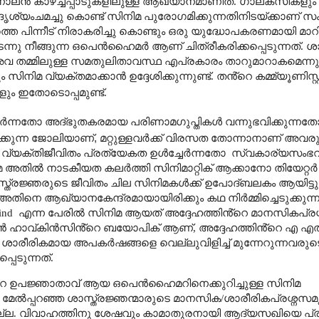
 നോലൻ കാഴച്ചപ്പാടുകളിലുള്ള ആഖ്യാനമാണിത്. ഗാലക്സികളും 
യംചമച്ചു കൊണ്ട് സിനിമ പുരോഗമിക്കുന്നതിനിടയ്ക്കാണ്
ുധത്തെ പിന്നീട് നിരാകരിച്ചു കൊണ്ടും ഒരു യുദ്ധോപകരണമായി മ
ന്നു നീങ്ങുന്ന ഒപെൻഹൈമർ ആണ് ചിത്രീകരിക്കപ്പെടുന്നത്. ശാ
അവ തമ്മിലുള്ള സമതുലിതാവസ്ഥ എപ്രകാരം താറുമാറാകമെന്ന
നിമ വ്യക്തമാക്കാൻ ഉദ്ദേശിക്കുന്നുണ്ട്. തൻ്റെ കമ്മ്യൂണിസ്റ്റ
ും ഇതോടൊപ്പമുണ്ട്.
കലർന്നതോ അദ്ഭുതകരമായ പരിണാമഗുപ്തികൾ വന്നുഭവിക്കുന്നത
ാക്കുന്ന ജോലിയാണ്
,
മറ്റുള്ളവർക്ക് വിരസത തോന്നാനാണ് അവര
െ വ്യക്തിജീവിതം പ്രത്യേകത ഉൾച്ചേർന്നതോ
സ്വകാര്യസംഭവ
ിൽ നാടകീയത കലർത്തി സിനിമാറ്റിക് ആക്കാനോ തിയേറ്റർ
്ത്രജ്ഞരുടെ ജീവിതം ചില സിനിമകൾക്ക് ഉപോദ്ബലകം ആയിട്ടുണ്
അതിനെ ആഖ്യാനകേന്ദ്രമായായിരിക്കും കഥ നിർമ്മിച്ചെടുക്കു
Mind
എന്ന പേരിൽ സിനിമ ആയത് അദ്ദേഹത്തിൻ്റെ മാനസികപ്രശ
ഫെൻ ഹാവ്കിൻസിൻ്റെ ബയോപിക് ആണ്
,
അദ്ദേഹത്തിൻ്റെ എ എ
ാരീരികമായ അപകർഷങ്ങളെ വെല്ലുവിളിച്ച് മുന്നേറുന്നവരുടെ 
പെടുന്നത്.
റെ ഉപജ്ഞാതാവ് ആയ ഒപെൻഹൈമറിനെക്കുറിച്ചുള്ള സിനിമ
മേൽപ്പറഞ്ഞ ശാസ്ത്രജ്ഞന്മാരുടെ മാനസിക/ശാരീരികപ്രശ്നസമൃ
ല്ല. വിവാഹത്തിനു ശേഷവും കാമാതുരനായി ആദ്യസഖിയെ പ്രാപി