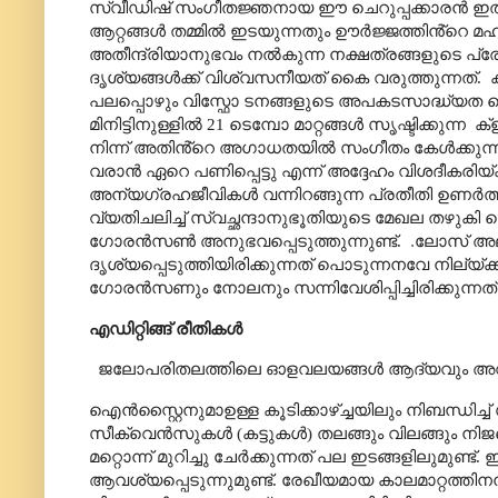
സ്വീഡിഷ് സംഗീതജ്ഞനായ ഈ ചെറുപ്പക്കാരൻ ഇതിനു മ
ആറ്റങ്ങൾ തമ്മിൽ ഇടയുന്നതും ഊർജ്ജത്തിൻ്റെ മഹ
അതീന്ദ്രിയാനുഭവം നൽകുന്ന നക്ഷത്രങ്ങളുടെ പ
ദൃശ്യങ്ങൾക്ക് വിശ്വസനീയത് കൈ വരുത്തുന്നത്.
പലപ്പൊഴും വിസ്ഫോ ടനങ്ങളുടെ അപകടസാദ്ധ്യത തെര്യപ
മിനിട്ടിനുള്ളിൽ 21 ടെമ്പോ മാറ്റങ്ങൾ സൃഷ്ടിക്കുന്ന
ക്
നിന്ന് അതിൻ്റെ അഗാധതയിൽ സംഗീതം കേൾക്കുന്ന
വരാൻ ഏറെ പണിപ്പെട്ടു എന്ന് അദ്ദേഹം വിശദീകരിയ്ക്ക
അന്യഗ്രഹജീവികൾ വന്നിറങ്ങുന്ന പ്രതീതി ഉണർത്ത
വ്യതിചലിച്ച് സ്വച്ഛന്ദാനുഭൂതിയുടെ മേഖല തഴ
ഗോരൻസൺ അനുഭവപ്പെടുത്തുന്നുണ്ട്.
.
ലോസ് അല
ദൃശ്യപ്പെടുത്തിയിരിക്കുന്നത് പൊടുന്നനവേ നില്
ഗോരൻസണും നോലനും സന്നിവേശിപ്പിച്ചിരിക്കുന്നത്
എഡിറ്റിങ്ങ് രീതികൾ
ജലോപരിതലത്തിലെ ഓളവലയങ്ങൾ ആദ്യവും 
ഐൻസ്റ്റൈനുമാഉള്ള കൂടിക്കാഴ്ച്ചയിലും നിബന്ധിച്
സീക്വെൻസുകൾ (കട്ടുകൾ) തലങ്ങും വിലങ്ങും നിജപ്
മറ്റൊന്ന് മുറിച്ചു ചേർക്കുന്നത് പല ഇടങ്ങളിലുമുണ്ട
ആവശ്യപ്പെടുന്നുമുണ്ട്. രേഖീയമായ കാലമാറ്റത്ത