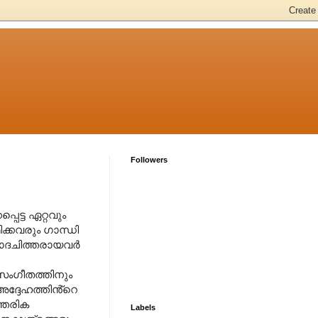
Followers
െട്ട ഏറ്റവും
്കവരും ഗാന്ധി
ളാദചിത്തരായവർ
സംഗീതത്തിനും
ദ്ദേഹത്തിൻ്റെ
്തരിക
Labels