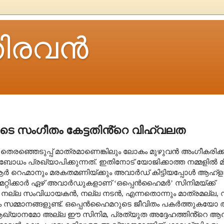
ിരവന്‍
െ സംഗീതം കേട്ടതിൻ്റെ വിഹ്വലത
െ തെരഞ്ഞെടുപ്പ് മാത്രമാണെങ്കിലും ലോകം മുഴുവൻ അംഗീകരിക്കപ്പ
പ്രഖ്യാപിക്കുന്നത്. ഇതിനോട് യോജിക്കാത്ത നമ്മളിൽ മിക
 റെഹ്മാനും മരകതമണിയ്ക്കും അവാർഡ് കിട്ടിയപ്പോൾ ആഹ്
്മറ്റിക്കാർ ഏഴ് അവാർഡുകളാണ്
‘
ഒപ്പെൻഹൈമർ
’
സിനിമയ്ക്ക്
ും നല്ല സംവിധായകൻ
,
നല്ല നടൻ
,
എന്നതൊന്നും മാത്രമല്ല
,
ും സമ്മാനങ്ങളുണ്ട്. ഒപ്പെൻഹൈമറുടെ ജീവിതം പകർത്തുകയോ അ
റെ ആഖ്യാനമോ അല്ല ഈ സിനിമ
,
പ്രത്യുത അദ്ദേഹത്തിൻ്റെ ആന