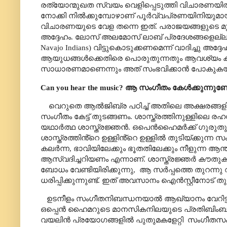
രത്യോന്മുഖത സ്വയം വെളിപ്പെടുത്തി വിചാരണയിൽ അതി
നോക്കി നിൽക്കുമ്പോഴാണ് പൂർവ്വപ്രണയിനിയുമാ
വിചാരണയുടെ വേള തന്നെ ഇത്. പരാജയങ്ങളുടെ മുറ
അദ്ദേഹം. ലോസ് അലമോസ് ലാബ് പ്രദേശങ്ങളെല്
Navajo Indians
) വിട്ടുകൊടുക്കണമെന്ന് വാദിച്ചു അദ
ആയുധങ്ങൾക്കെതിരെ പൊരുതുന്നതും ആവശ്യം കഴ
സാധാരണമാണെന്നും അത് സംഭവിക്കാൻ പോകുകയാണെന
Can you hear the music?
ആ സംഗീതം കേൾക്കുന്നുണ്
വെറുതെ ആൽജിബ്ര പഠിച്ച് അതിലെ അക്ഷരങ്ങളിലു
സംഗീതം കേട്ട് തുടങ്ങണം. ശാസ്ത്രത്തിനുള്ളി
യഥാർത്ഥ ശാസ്ത്രജ്ഞൻ. ഒപെൻഹൈമർക്ക് ഗുരുത
ശാസ്ത്രത്തിൻ്റെ ഉള്ളിൻ്റെ ഉള്ളിൽ തുടിയ്ക്കു
കലർന്ന
,
ഭാവിയിലേക്കും ഭൂതതിലേക്കും നീളുന്ന ആ
ആസ്വദിച്ചറിയണം എന്നാണ്. ശാസ്ത്രജ്ഞർ കൗതുക
ബോധം വേണ്ടിയിരിക്കുന്നു
,
ആ സർപ്പത്തെ തുറന്നു വ
ധരിപ്പിക്കുന്നുണ്ട്. ഇത് അവസാനം ഐൻസ്റ്റീനോട്
ഉടനീളം സംഗീതനിബന്ധനയാൽ ആഖ്യാനം വേറിട്ടതാക
ഒപ്പെൻ ഹൈമറുടെ മാനസികനിലയുടെ പ്രതിബിംബമായി
വയലിൻ പ്രയോഗങ്ങളിൽ പുതുമകളേറ്റി
സംഗീതസ