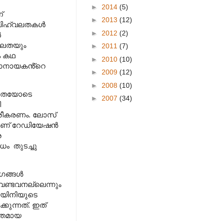
►
2014
(5)
്
►
2013
(12)
ിഹ്വലതകൾ
►
2012
(2)
ൾ
ിലതയും
►
2011
(7)
ം കഥ
►
2010
(10)
കഥാനായകൻ്റെ
►
2009
(12)
►
2008
(10)
്വലതയോടെ
►
2007
(34)
ി
ത്രീകരണം. ലോസ്
്ചാണ് റേഡിയേഷൻ
ര
ോധം
തുടച്ചു
ംഗങ്ങൾ
േണ്ടവനല്ലെന്നും
രണയിനിയുടെ
കുന്നത്. ഇത്
ത്തമായ