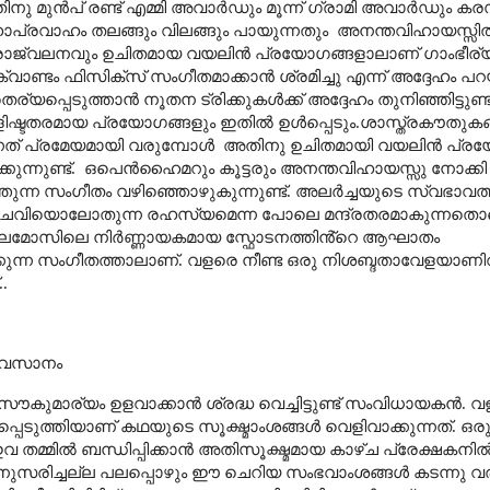
ുൻപ് രണ്ട് എമ്മി അവാർഡും മൂന്ന് ഗ്രാമി അവാർഡും കരസ്ഥമാ
ാപ്രവാഹം തലങ്ങും വിലങ്ങും പായുന്നതും
അനന്തവിഹായസ്സി
്രോജ്വലനവും ഉചിതമായ വയലിൻ പ്രയോഗങ്ങളാലാണ് ഗാംഭീര്യ
ക്വാണ്ടം ഫിസിക്സ് സംഗീതമാക്കാൻ ശ്രമിച്ചു എന്ന് അദ്ദേഹം പറയ
്പെടുത്താൻ നൂതന ട്രിക്കുകൾക്ക് അദ്ദേഹം തുനിഞ്ഞിട്ടുണ്ട്.
ളിഷ്ടതരമായ പ്രയോഗങ്ങളും ഇതിൽ ഉൾപ്പെടും.ശാസ്ത്രകൗതുകങ
ത് പ്രമേയമായി വരുമ്പോൾ
അതിനു ഉചിതമായി വയലിൻ പ്രയ
ുന്നുണ്ട്.
ഒപെൻഹൈമറും കൂട്ടരും അനന്തവിഹായസ്സു നോക്കി
ുന്ന സംഗീതം വഴിഞ്ഞൊഴുകുന്നുണ്ട്. അലർച്ചയുടെ സ്വഭാവത്ത
ുകി ചെവിയൊലോതുന്ന രഹസ്യമെന്ന പോലെ മന്ദ്രതരമാകുന്നതൊക
മോസിലെ നിർണ്ണായകമായ സ്ഫോടനത്തിൻ്റെ ആഘാതം
യ്ക്കുന്ന സംഗീതത്താലാണ്. വളരെ നീണ്ട ഒരു നിശബ്ദതാവേളയാണി
.
.
അവസാനം
ച് സൗകുമാര്യം ഉളവാക്കാൻ ശ്രദ്ധ വെച്ചിട്ടുണ്ട് സംവിധായകൻ.
പെടുത്തിയാണ് കഥയുടെ സൂക്ഷ്മാംശങ്ങൾ വെളിവാക്കുന്നത്.
ഒര
്. ഇവ തമ്മിൽ ബന്ധിപ്പിക്കാൻ അതിസൂക്ഷ്മമായ കാഴ്ച പ്രേക്ഷകനിൽ 
ിനനുസരിച്ചല്ല പലപ്പൊഴും ഈ ചെറിയ സംഭവാംശങ്ങൾ കടന്നു വരു