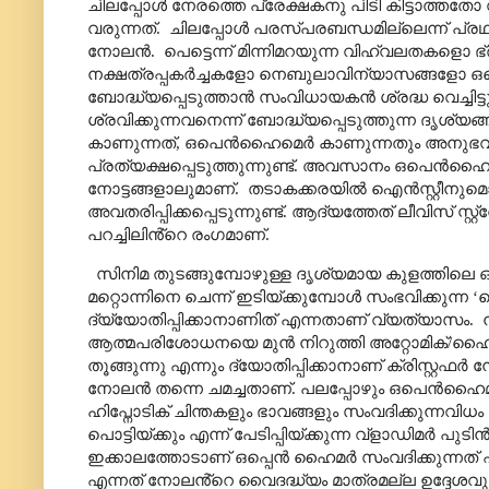
ചിലപ്പോൾ നേരത്തെ പ്രേക്ഷകനു പിടി കിട്ടാത്തതോ 
വരുന്നത്.
ചിലപ്പോൾ പരസ്പരബന്ധമില്ലെന്ന് പ്രഥമ
നോലൻ.
പെട്ടെന്ന് മിന്നിമറയുന്ന വിഹ്വലതകള
നക്ഷത്രപ്പകർച്ചകളോ നെബുലാവിന്യാസങ്ങളോ ഒക
ബോദ്ധ്യപ്പെടുത്താൻ സംവിധായകൻ ശ്രദ്ധ വെച്ചി
ശ്രവിക്കുന്നവനെന്ന് ബോദ്ധ്യപ്പെടുത്തുന്ന ദൃശ്
കാണുന്നത്
,
ഒപെൻഹൈമെർ കാണുന്നതും അനുഭവിക്
പ്രത്യക്ഷപ്പെടുത്തുന്നുണ്ട്. അവസാനം ഒപെൻഹൈമറു
നോട്ടങ്ങളാലുമാണ്.
തടാകക്കരയിൽ ഐൻസ്റ്റീനുമൊത
അവതരിപ്പിക്കപ്പെടുന്നുണ്ട്. ആദ്യത്തേത് ലീവിസ് 
പറച്ചിലിൻ്റെ രംഗമാണ്.
സിനിമ തുടങ്ങുമ്പോഴുള്ള ദൃശ്യമായ കുളത്തിലെ
മറ്റൊന്നിനെ ചെന്ന് ഇടിയ്ക്കുമ്പോൾ സംഭവിക്കുന്ന
‘
ച
ദ്യ്യോതിപ്പിക്കാനാണിത് എന്നതാണ് വ്യത്യാസം.
ആത്മപരിശോധനയെ മുൻ നിറുത്തി അറ്റോമിക്/
തൂങ്ങുന്നു എന്നും ദ്യോതിപ്പിക്കാനാണ് ക്രിസ്റ
നോലൻ തന്നെ ചമച്ചതാണ്. പലപ്പോഴും ഒപെൻഹൈമ
ഹിപ്നോടിക് ചിന്തകളും ഭാവങ്ങളും സംവദിക്കുന്നവ
പൊട്ടിയ്ക്കും എന്ന് പേടിപ്പിയ്ക്കുന്ന വ്ളാഡിമർ
ഇക്കാലത്തോടാണ് ഒപ്പെൻ ഹൈമർ സംവദിക്കുന്നത് എ
എന്നത് നോലൻ്റെ വൈദദ്ധ്യം മാത്രമല്ല ഉദ്ദേശവ