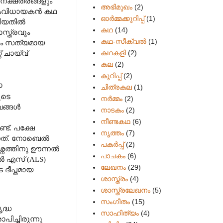
നക്ഷത്രങ്ങളും
അഭിമുഖം
(2)
 സംവിധായകൻ കഥ
ഓർമ്മക്കുറിപ്പ്
(1)
ാറിയതിൽ
കഥ
(14)
സ്ത്രവും
കഥ-സീക്വല്‍
(1)
ും സത്യമായ
കഥകളി
(2)
് ചായ്വ്
കല
(2)
കുറിപ്പ്
(2)
ോ
ചിത്രകല
(1)
ുടെ
നർമ്മം
(2)
ങ്ങൾ
നാടകം
(2)
നീണ്ടകഥ
(6)
ട്. പക്ഷേ
നൃത്തം
(7)
ന്നത്. നോബെൽ
പകര്‍പ്പ്
(2)
്നത്തിനു ഊന്നൽ
പാചകം
(6)
ൽ എസ് (
ALS)
ലേഖനം
(29)
ദീപ്തമായ
ശാസ്ത്രം
(4)
ശാസ്ത്രലേഖനം
(5)
സംഗീതം
(15)
ദ്ധ
സാഹിത്യം
(4)
ച്ചിരുന്നു