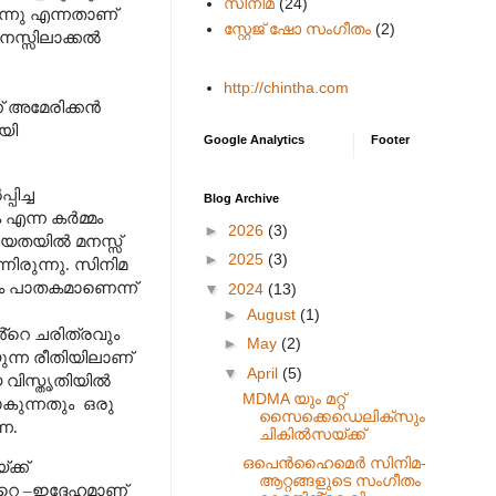
സിനിമ
(24)
്നു എന്നതാണ്
സ്റ്റേജ് ഷോ സംഗീതം
(2)
നസ്സിലാക്കൽ
http://chintha.com
ണ് അമേരിക്കൻ
യി
Google Analytics
Footer
ിച്ച
Blog Archive
എന്ന കർമ്മം
►
2026
(3)
ഹായതയിൽ മനസ്സ്
►
2025
(3)
നിരുന്നു. സിനിമ
ും പാതകമാണെന്ന്
▼
2024
(13)
►
August
(1)
്റെ ചരിത്രവും
►
May
(2)
യുന്ന രീതിയിലാണ്
▼
April
(5)
 വിസ്തൃതിയിൽ
MDMA യും മറ്റ്
ാകുന്നതും
ഒരു
സൈക്കെഡെലിക്സും
െ.
ചികിൽസയ്ക്ക്
ഒപെൻഹൈമെർ സിനിമ-
ക്ക്
ആറ്റങ്ങളുടെ സംഗീതം
്റെ
–
ഇദ്ദേഹമാണ്