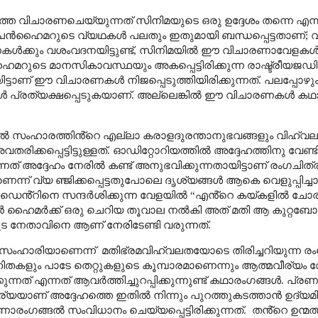
്തെ വിചാരണചെയ്യുന്നത് സിനിമയുടെ ഒരു ഉദ്ദേശം തന്നെ എന്ന
െൻഹൈമറുടെ വ്യഥകൾ പലതും ഇതുമായി ബന്ധപ്പെട്ടതാണ്
;
വ
ൾക്കും വശംവദനയിട്ടുണ്ട്
,
സിനിമയിൽ ഈ വിചാരണാവേളക
ുടെ മാനസികാവസ്ഥയും അകപ്പെട്ടിരിക്കുന്ന രാഷ്ട്രീയജഡ
ട്ടാണ് ഈ വിചാരണകൾ നിജപ്പെടുത്തിയിരിക്കുന്നത്. പലപ്പോഴു
വേളകൾ പ്രത്യക്ഷപ്പെടുകയാണ്. അല്ലെങ്കിൽ ഈ വിചാരണകൾ 
ളയിൽ സംഹാരത്തിൻ്റെ എല്ലാ കരാളദുരന്താനുഭവങ്ങളും വിഹ
ിക്കപ്പെട്ടിട്ടുള്ളത്. ഓഡിറ്റോറിയത്തിൽ അദ്ദേഹത്തിനു വേണ്ട
്നത് അദ്ദേഹം നേരിൽ കണ്ട് അനുഭവിക്കുന്നതായിട്ടാണ് രംഗചി
ന്ന് വ്യ ഞ്ജിക്കപ്പെട്ടതുപോലെ ദൃശ്യങ്ങൾ ആകെ വെളുപ്പിച
െസിഡെൻ്റിനെ സന്ദർശിക്കുന്ന വേളയിൽ
“
എൻ്റെ കയ്കളിൽ ചോ
പെൻ ഹൈമർക്ക് ഒരു ചെറിയ തൂവാല നൽകി അത് മതി ആ കുറ്റബ
ൂട നേതാവിനെ ആണ് നേരിടേണ്ടി വരുന്നത്.
്വസംഹാരിയാണെന്ന്
മതിഭ്രമവിഹ്വലതയോടെ തിരിച്ചറിയുന്ന ര
ിതകളും പാടേ തെറ്റുകളുടെ കൂമ്പാരമാണെന്നും ആത്മവീര്യം വ
കുന്നത് എന്നത് ആവർത്തിച്ചുറപ്പിക്കുന്നുണ്ട് കഥാരംഗങ്ങൾ. പ്
ര്യയാണ് അദ്ദേഹത്തെ ഇതിൽ നിന്നും പുറത്തുകടത്താൻ ഉദ്യമിക്
ണാരംഗങ്ങൽ സംവിധാനം ചെയ്യപ്പെട്ടിരിക്കുന്നത്.
തൻ്റെ ഉന്മ