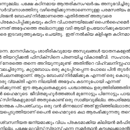
്നുമല്ല. പക്ഷേ കഠിനമായ ആന്തരികസംഘർഷം അനുഭവിച്ചിരുന
റെ സർവ്വനാശത്തിനു വഴിതെളിക്കുന്നതാണെന്നുള്ള പരമസത്യം മ
ജൻ ബോംബ് നിർമ്മാണത്തെ എതിർത്തത് അതുവരെ
െ പ്രകോപിപ്പിക്കുകയും കഠിന വിചാരണയിലേക്ക് ഒപെൻഹൈമെർ
്വ് എന്നത് അദ്ദേഹത്തെ തല്ലാനുള്ള വടി ആയി ഉപയോഗിക്കുകയാ
രെ ഇടവരുത്തുകയും ചെയ്തു.
ഇത് നൽകിയ ക്ളിഷ്ടത കഠിനമാ
്നെ. മാനസികവും ശാരീരികവുമായ അസുഖങ്ങൾ യാതനകളേൽപ്പ
ാൾ തിയററ്റിക്കൽ ഫിസിക്സിനെ പ്രണയിച്ച വികാരജീവി.
സംഹാരം 
ത് നേരത്തെ തന്നെ അറിയുന്നുമുണ്ട്- അതിൻ്റെ വിഹ്വലനിസ്സ
ച്ചിരുന്നു
,
കുറ്റബോധം ഒരു കൂടപ്പിറപ്പെന്ന പോലെ പിൻ തുടർന്
ിചലനങ്ങളാണ്. ആറ്റം ബോംബ് നിർമ്മിക്കുക എന്നത് ഒരു കൊട
രു വ്യക്തി എന്ന നിലയിൽ അദ്ദേഹം കടന്നുപോയി എന്നത്
ിക്കുന്നത്. ഈ ആകുലതകളുടെ പശ്ചാത്തലം ഉരുത്തിരിഞ്ഞതിൻ
ഒപെൻ ഹൈമറുടെ
ജീവിതമുഹൂർത്തങ്ങൾ മുന്നോട്ടും പിന്നോട്ടും പാ
ക് സിനിമകളുമായി അതുകൊണ്ട് ഒരു സാമ്യവുമില്ല. അപരിമേയ
മാത്മക പ്രപഞ്ചവും ഒരു വൻ മിന്നലോട് അത് ഇടിഞ്ഞില്ലാാത
യപ്പെടുത്തിയാണ് ഒപെൻ ഹൈമറുടെ കഥ ആരംഭിക്കുന്നതു തന്ന
ിശ്വസനീയത ജന്യമാക്കും വിധം പ്രകടമാക്കിയ കിലിയൻ മർഫിയ്
ാനില്ല. പക്ഷേ ലൂവിസ് സ്ട്രാസ് എന്ന സമർത്ഥൻ
കൗശലക്കാരൻ