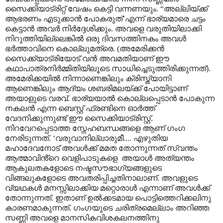
സൈക്കിയാട്രിറ്റ് വേഷം കെട്ടി വന്നണയും.
“
അല്ലിയ്ക്ക്
ആഭരണം എടുക്കാൻ പോകരുത്
’
എന്ന് ഭാര്യമാരെ ചട്ടം
കെട്ടാൻ അവർ നിർദ്ദേശിക്കും. അവളെ വരുതിയിലാക്കി
നിറുത്തിയില്ലെങ്കിൽ ഒരു ദിവസത്തിനകം അവൾ
ഭർത്താവിനെ കൊല്ലുമത്രെ. (അമേരിക്കൻ
സൈക്ക്യാട്രിയോട് വൻ അവമതിയാണ് ഈ
കഥാപാത്രനിർമ്മിതിയിലൂടെ സാധിച്ചെടുത്തിരിക്കുന്നത്).
അമേരിക്കയിൽ നിന്നാണെങ്കിലും ക്രിസ്ത്യാനി
ആണെങ്കിലും ആദ്യം ശബരിമലയ്ക്ക് പോയിട്ടാണ്
അയാളുടെ വരവ്. ഭാര്യയാൽ കൊല്ലപ്പെടാൻ പോകുന്ന
നകലൻ എന്ന ബെസ്റ്റ് ഫ്രണ്ടിനെ ഓർത്ത്
വേദനിക്കുന്നുണ്ട് ഈ സൈക്കിയാട്രിസ്റ്റ്.
നിറവേറപ്പെടാത്ത സ്നേഹബന്ധങ്ങളെ ആണ് ഗംഗ
നേരിടുന്നത്.
‘
വരുവാനില്ലാരുമീ.... എഴുതിയ
മഹാദേവനോട് അവൾക്ക് മമത തോന്നുന്നത് സ്വന്തം
ആത്മാവിൻ്റെ വെളിപാടുകളെ
അയാൾ അത്യന്തം
ആകുലതകളോടെ നഷ്ടസൗഭാഗ്യങ്ങളുടെ
വിങ്ങലുകളോടെ അവതരിപ്പിച്ചതിനാലാണ്. അവളുടെ
വ്യഥകൾ മനസ്സിലാക്കിയ മറ്റൊരാൾ എന്നാണ് അവൾക്ക്
തോന്നുന്നത്. ഇതാണ് ഉൽക്കടമായ പൊട്ടിത്തെറിക്കലിനു
കാരണമാകുന്നത്. ഗംഗയുടെ ചരിത്രമെല്ലാം അറിഞ്ഞ
സണ്ണി അവളെ മാനസികവിശകലനത്തിനു