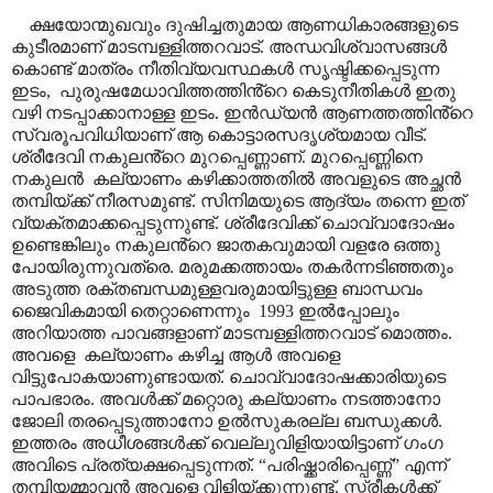
ക്ഷയോന്മുഖവും ദുഷിച്ചതുമായ ആണധികാരങ്ങളുടെ
കുടീരമാണ് മാടമ്പള്ളിത്തറവാട്. അന്ധവിശ്വാസങ്ങൾ
കൊണ്ട് മാത്രം നീതിവ്യവസ്ഥകൾ സൃഷ്ടിക്കപ്പെടുന്ന
ഇടം
,
പുരുഷമേധാവിത്തത്തിൻ്റെ കെടുനീതികൾ ഇതു
വഴി നടപ്പാക്കാനാള്ള ഇടം. ഇൻഡ്യൻ ആണത്തത്തിൻ്റെ
സ്വരൂപവിധിയാണ് ആ കൊട്ടാരസദൃശ്യമായ വീട്.
ശ്രീദേവി നകുലൻ്റെ മുറപ്പെണ്ണാണ്. മുറപ്പെണ്ണിനെ
നകുലൻ
കല്യാണം കഴിക്കാത്തതിൽ അവളുടെ അച്ഛൻ
തമ്പിയ്ക്ക് നീരസമുണ്ട്. സിനിമയുടെ ആദ്യം തന്നെ ഇത്
വ്യക്തമാക്കപ്പെടുന്നുണ്ട്. ശ്രീദേവിക്ക് ചൊവ്വാദോഷം
ഉണ്ടെങ്കിലും നകുലൻ്റെ ജാതകവുമായി വളരേ ഒത്തു
പോയിരുന്നുവത്രെ. മരുമക്കത്തായം തകർന്നടിഞ്ഞതും
അടുത്ത രക്തബന്ധമുള്ളവരുമായിട്ടുള്ള ബാന്ധവം
ജൈവികമായി തെറ്റാണെന്നും
1993 ഇൽപ്പോലും
അറിയാത്ത പാവങ്ങളാണ് മാടമ്പള്ളിത്തറവാട് മൊത്തം.
അവളെ
കല്യാണം കഴിച്ച ആൾ അവളെ
വിട്ടുപോകയാണുണ്ടായത്. ചൊവ്വാദോഷക്കാരിയുടെ
പാപഭാരം. അവൾക്ക് മറ്റൊരു കല്യാണം നടത്താനോ
ജോലി തരപ്പെടുത്താനോ ഉൽസുകരല്ല ബന്ധുക്കൾ.
ഇത്തരം അധീശങ്ങൾക്ക് വെല്ലുവിളിയായിട്ടാണ് ഗംഗ
അവിടെ പ്രത്യക്ഷപ്പെടുന്നത്.
“
പരിഷ്ക്കാരിപ്പെണ്ണ്
”
എന്ന്
തമ്പിയമ്മാവൻ അവളെ വിളിയ്ക്കുന്നുണ്ട്. സ്ത്രീകൾക്ക്