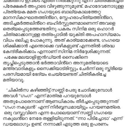
ചികിൽസ ഇവിടെ എത്തി നിൽക്കുന്നു എന്ന് ചിത്രീകരിച്ചത്
പ്രേക്ഷകർ അപ്പാടെ വിഴുങ്ങുന്നുമുണ്ട്. മഹാദേവനോടുള്ള
പ്രത്യേക മമത ഗംഗയുടെ ബാല്യകാലത്തേറ്റ
മാനസികാഘാതത്തിൻ്റെ
,
സ്നേഹരാഹിത്യത്തിൻ്റെ
,
അടിച്ചമർത്തലിൻ്റെ ബഹിർസ്ഫുരണമാണെന്ന് അവളെ
തെര്യപ്പെടുത്തേണ്ടതിനു പകരം സിനിമ ഒരു ഹൊറർ
ചിത്രമാക്കാനുള്ള തത്രപ്പാടിൽ യുക്തി അപഹാസ്യമാം
വിധം ഒലിച്ചു പോകുന്നു
.
അത് കാര്യമാക്കേണ്ട
,
ഗംഗയെ
ശിക്ഷിക്കാൻ എന്തൊക്കെ വഴികളുണ്ട് എന്നതിൽ ശ്രദ്ധ
കേന്ദ്രീകരിക്കാം എന്നാണ് സിനിമ നിർദ്ദേശിക്കുന്നത്.
പക്ഷേ മലയാളി/ഇൻഡ്യൻ സൈക്കിനെ
തൃപ്തിപ്പെടുത്താൻ ഭർത്താവിൻ്റെ അനുമതിയോടെ
മന്ത്രവാദികളും സൈക്കിയാട്രിസ്റ്റും ചേർന്ന് ഒരു സ്ത്രീയെ
പരസ്യമായി ഭേദ്യം ചെയ്യേണ്ടത് ചിത്രീകരിച്ചേ
മതിയാവൂ.
‘
ചികിൽസ കഴിഞ്ഞിട്ട് സണ്ണി പേരു ചോദിക്കുമ്പോൾ
അവൾ
“
ഗംഗ
”
എന്ന് മാത്രമ പറയുമ്പോൾ
അതുപോരെന്നാണ് ആണധികാരം തീർച്ചപ്പെടുത്തുന്നത്
“
ഗംഗ നകുലൻ
’
എന്ന് നിർബ്ബന്ധമായിട്ടൂം പറയണമത്രെ.
ഒരു വസ്തുവിനെ എന്ന പോലെയാണ് സണ്ണി ഗംഗയെ
നകുലൻ്റെ നേരേ തള്ളിയിടുന്നത്.
“
ന്നാ പിടിച്ചോടാ
’
എന്ന്
ഡയലോഗും ഉണ്ട്. നന്നാക്കി എടുത്ത ഒരു ഉപരണം