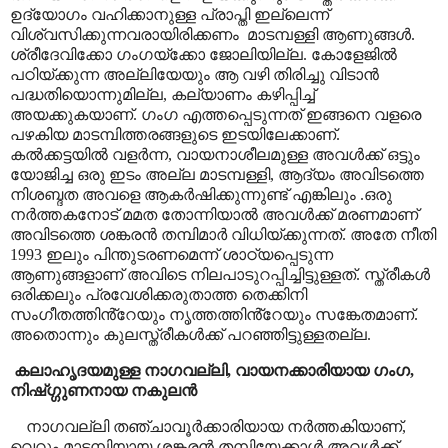
ഉദ്യോഗം വഹിക്കാനുള്ള പ്രാപ്തി ഇല്ലെന്ന്
വിശ്വസിക്കുന്നവരായിരിക്കണം
മാടമ്പള്ളി ആണുങ്ങൾ.
ശ്രീദേവിക്കോ ഗംഗയ്ക്കോ ജോലിയില്ല. കോളേജിൽ
പഠിയ്ക്കുന്ന അല്ലിയേയും ആ വഴി തിരിച്ചു വിടാൻ
പദ്ധതിയൊന്നുമില്ല
,
കല്യാണം കഴിപ്പിച്ച്
അയക്കുകയാണ്
.
ഗംഗ എത്തപ്പെടുന്നത് ഇങ്ങനെ വളരെ
പഴകിയ മാടമ്പിത്തരങ്ങളുടെ ഇടയിലേക്കാണ്
.
കൽക്കട്ടയിൽ വളർന്ന
,
വായനാശീലമുള്ള അവൾക്ക് ഒട്ടും
യോജിച്ച ഒരു ഇടം അല്ല മാടമ്പള്ളി
,
ആദ്യം അവിടത്തെ
നിശബ്ദത അവളെ ആകർഷിക്കുന്നുണ്ട് എങ്കിലും .ഒരു
നർത്തകനോട് മമത തോന്നിയാൽ അവൾക്ക് മരണമാണ്
അവിടത്തെ ശങ്കരൻ തമ്പിമാർ വിധിയ്ക്കുന്നത്. അതേ നീതി
1993 ഇലും പിന്തുടരണമെന്ന് ശാഠ്യപ്പെടുന്ന
ആണുങ്ങളാണ് അവിടെ നിലപാടുറപ്പിച്ചിട്ടുള്ളത്. സ്ത്രീകൾ
ഒരിക്കലും പ്രവേശിക്കരുതാത്ത തെക്കിനി
സംഗീതത്തിൻ്റേയും നൃത്തത്തിൻ്റേയും സങ്കേതമാണ്.
അതൊന്നും കുലസ്ത്രീകൾക്ക് പറഞ്ഞിട്ടുള്ളതല്ല.
കലാഹൃദയമുള്ള നാഗവല്ലി
,
വായനക്കാരിയായ ഗംഗ
,
നിഷ്ഗ്ഗുണനായ നകുലൻ
നാഗവല്ലി തഞ്ചാവൂർക്കാരിയായ നർത്തകിയാണ്
,
വെറും മാടമ്പിയായ ശങ്കരൻ തമ്പിയേക്കാൾ അവൾക്ക്