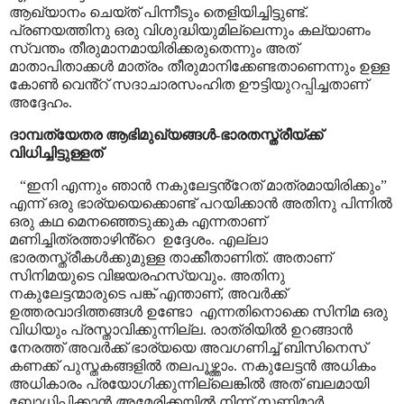
ആഖ്യാനം ചെയ്ത് പിന്നീടും തെളിയിച്ചിട്ടുണ്ട്.
പ്രണയത്തിനു ഒരു വിശുദ്ധിയുമില്ലെന്നും കല്യാണം
സ്വന്തം തീരുമാനമായിരിക്കരുതെന്നും അത്
മാതാപിതാക്കൾ മാത്രം തീരുമാനിക്കേണ്ടതാണെന്നും ഉള്ള
കോൺ വെൻ്റ് സദാചാരസംഹിത ഊട്ടിയുറപ്പിച്ചതാണ്
അദ്ദേഹം.
ദാമ്പത്യേതര ആഭിമുഖ്യങ്ങൾ-ഭാരതസ്ത്രീയ്ക്ക്
വിധിച്ചിട്ടുള്ളത്
“
ഇനി എന്നും ഞാൻ നകുലേട്ടൻ്റേത് മാത്രമായിരിക്കും
”
എന്ന് ഒരു ഭാര്യയെക്കൊണ്ട് പറയിക്കാൻ അതിനു പിന്നിൽ
ഒരു കഥ മെനഞ്ഞെടുക്കുക എന്നതാണ്
മണിച്ചിത്രത്താഴിൻ്റെ
ഉദ്ദേശം. എല്ലാ
ഭാരതസ്ത്രീകൾക്കുമുള്ള താക്കീതാണിത്. അതാണ്
സിനിമയുടെ വിജയരഹസ്യവും. അതിനു
നകുലേട്ടന്മാരുടെ പങ്ക് എന്താണ്
,
അവർക്ക്
ഉത്തരവാദിത്തങ്ങൾ ഉണ്ടോ
എന്നതിനൊക്കെ സിനിമ ഒരു
വിധിയും പ്രസ്താവിക്കുന്നില്ല. രാത്രിയിൽ ഉറങ്ങാൻ
നേരത്ത് അവർക്ക് ഭാര്യയെ അവഗണിച്ച് ബിസിനെസ്
കണക്ക് പുസ്തകങ്ങളിൽ തലപൂഴ്ത്താം. നകുലേട്ടൻ അധികം
അധികാരം പ്രയോഗിക്കുന്നില്ലെങ്കിൽ അത് ബലമായി
ബോധിപ്പിക്കാൻ അമേരിക്കയിൽ നിന്ന് സണ്ണിമാർ