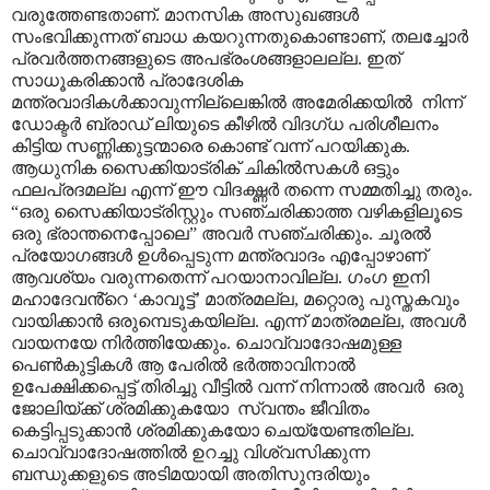
വരുത്തേണ്ടതാണ്. മാനസിക അസുഖങ്ങൾ
സംഭവിക്കുന്നത് ബാധ കയറുന്നതുകൊണ്ടാണ്
,
തലച്ചോർ
പ്രവർത്തനങ്ങളുടെ അപഭ്രംശങ്ങളാലല്ല. ഇത്
സാധൂകരിക്കാൻ പ്രാദേശിക
മന്ത്രവാദികൾക്കാവുന്നില്ലെങ്കിൽ അമേരിക്കയിൽ
നിന്ന്
ഡോക്ടർ ബ്രാഡ് ലിയുടെ കീഴിൽ വിദഗ്ധ പരിശീലനം
കിട്ടിയ സണ്ണിക്കുട്ടന്മാരെ കൊണ്ട് വന്ന് പറയിക്കുക.
ആധുനിക സൈക്കിയാട്രിക് ചികിൽസകൾ ഒട്ടും
ഫലപ്രദമല്ല എന്ന് ഈ വിദഗ്ദ്ധർ തന്നെ സമ്മതിച്ചു തരും.
“
ഒരു സൈക്കിയാട്രിസ്റ്റും സഞ്ചരിക്കാത്ത വഴികളിലൂടെ
ഒരു ഭ്രാന്തനെപ്പോലെ
”
അവർ സഞ്ചരിക്കും. ചൂരൽ
പ്രയോഗങ്ങൾ ഉൾപ്പെടുന്ന മന്ത്രവാദം എപ്പോഴാണ്
ആവശ്യം വരുന്നതെന്ന് പറയാനാവില്ല. ഗംഗ ഇനി
മഹാദേവൻ്റെ
‘
കാവൂട്ട്
’
മാത്രമല്ല
,
മറ്റൊരു പുസ്തകവും
വായിക്കാൻ ഒരുമ്പെടുകയില്ല. എന്ന് മാത്രമല്ല
,
അവൾ
വായനയേ നിർത്തിയേക്കും. ചൊവ്വാദോഷമുള്ള
പെൺകുട്ടികൾ ആ പേരിൽ ഭർത്താവിനാൽ
ഉപേക്ഷിക്കപ്പെട്ട് തിരിച്ചു വീട്ടിൽ വന്ന് നിന്നാൽ അവർ
ഒരു
ജോലിയ്ക്ക് ശ്രമിക്കുകയോ
സ്വന്തം ജീവിതം
കെട്ടിപ്പടുക്കാൻ ശ്രമിക്കുകയോ ചെയ്യേണ്ടതില്ല.
ചൊവ്വാദോഷത്തിൽ ഉറച്ചു വിശ്വസിക്കുന്ന
ബന്ധുക്കളുടെ അടിമയായി അതിസുന്ദരിയും