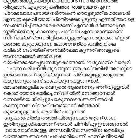
കുറ്റഭാരങ്ങളും കയറ്റി വെയ്ക്കാൻ സിനിമ നേരത്തെ
തീരുമാനം എടുത്തു കഴിഞ്ഞു. രാമനാഥൻ എന്ന
പ്രേമലോലുപനായ നർത്തകൻ തൊട്ടടുത്ത് മഹാദേവൻ
എന്ന ഇഷ്ടകവി യായി പ്രത്യക്ഷപ്പെടുന്നു എന്നത് അവളെ
സംബന്ധിച്ച് ആവേശകരമാണ്. എന്നാൽ ഭർത്താവുള്ള
സ്ത്രീയ്ക്ക് ഒരു കാമനയും പാടില്ല എന്ന ശാഠ്യമാണ്
സിനിമയ്ക്ക് പ്രസരിപ്പിക്കാനുള്ളത് എന്നതുകൊണ്ട് ഇത്
കടുത്ത കുറ്റമാകുന്നു. മഹാദേവൻ്റെ കവിതയിലെ
വരികൾ ഗംഗയ്ക്ക് അന്വർത്ഥമാകുന്നത് അവളുടെ
അനുഭവങ്ങൾ അതിലൂടെ
വ്യക്തമാക്കപ്പെടുന്നതുകൊണ്ടാണ്.
‘
വരുവാനില്ലാരുമീ
...
’
എന്ന വരികളിൽ തുടങ്ങുന്ന ഈ കവിതയിൽ അവളുടെ
ഉൾക്കാമ്പാണ് തുടിയ്ക്കുന്നത്.
പ്രിയമുള്ളോരാളാരോ
വരുവാനുണ്ടെന്ന് മോഹിക്കുന്നവളാണവൾ.
മോഹങ്ങളെല്ലാം വെറുതെ ആണെന്നും അറിവുള്ളവൾ
കൊതിയോടേ ഓടിച്ചെന്ന് വഴിയിൽ നോക്കുമ്പോൾ
വന്നവഴിയെ തിരിച്ചുപോകുന്നവരെ ആണ് അവൾ
കാണുന്നത്. വിവാഹിതയായവൾ ഭർത്താവ്
കൂടെയുള്ളവൾ
,
ആണിത് പാടുന്നത്.
സ്നേഹരാഹിത്യത്താൽ വിങ്ങുന്നവൾ ആണ് ഗംഗ.
ഇതിനുള്ള ശിക്ഷയാണ് അവൾ പിന്നീട് ഏറ്റുവാങ്ങുന്നത്.
വായനാശീലമുള്ള
,
അന്ധവിശ്വാസത്തിനു തെല്ലും
വഴങ്ങാത്ത അവളെ
‘
പരിഷ്ക്കാരിപ്പെണ്ണ്
’
എന്ന് കളിയാക്കി