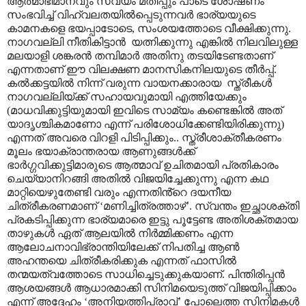
ആത്മാഭിമാനവും സ്വയം മതിപ്പും പാടെ ശോഷണം
സംഭവിച്ച് വിഹ്വലതയിൽപ്പെടുന്നവർ ഭാര്യയുടെ
കാമനകളെ ഭയപ്പാടോടെ
,
സംശയത്തോടെ വീക്ഷിക്കുന്നു.
നാഗവല്ലി നീതികിട്ടാൻ
യത്നിക്കുന്നു എങ്കിൽ നിലവിലുള്ള
മലയാളി ശങ്കരൻ തമ്പിമാർ അതിനു തടയിടേണ്ടതാണ്
എന്നതാണ് ഈ വിലക്ഷണ മാനസികനിലയുടെ തീർപ്പ്.
കൽക്കട്ടയിൽ നിന്ന് വരുന്ന വായനക്കാരായ
സ്ത്രീകൾ
നാഗവല്ലിയ്ക്ക് സഹായവുമായി എത്തിയേക്കും
(മാധവിക്കുട്ടിയുമായി ഇവിടെ സാമ്യം കണ്ടെങ്കിൽ അത്
യാദൃശ്ചികമാണോ എന്ന് പരിശോധിക്കേണ്ടിയിരിക്കുന്നു)
എന്നത് അവരെ വിറളി പിടിപ്പിക്കും.. സ്ത്രീശാക്തീകരണം
മൂലം ഭയാക്രാന്തരായ ആണുങ്ങൾക്ക്
ഭാർഗ്ഗവിക്കുട്ടിമാരുടെ ആത്മാവ് ഉചിതമായി പ്രതികാരം
ചെയ്യാനിറങ്ങി അതിൽ വിജയിച്ചേക്കുന്നു എന്ന കഥ
മാറ്റിയെഴുതേണ്ടി വരും എന്നതിൻ്റെ ദയനീയ
ചിത്രീകരണമാണ്
‘
മണിച്ചിത്രത്താഴ്
’.
സ്വന്തം ഇച്ഛാശക്തി
പ്രകടിപ്പിക്കുന്ന ഭാര്യമാരെ ഇട്ടു പൂട്ടേണ്ട അതിശക്തമായ
താഴുകൾ ഏത് ആലയിൽ നിർമ്മിക്കണം എന്ന
ആലോചനാവിഭ്രാന്തിയിലേക്ക് നിപതിച്ച ആൺ
അഹന്തയെ ചിത്രീകരിക്കുക എന്നത് ഫാസിൽ
തന്മയത്വത്തോടെ സാധിച്ചെടുക്കുകയാണ്. പിന്തിരിപ്പൻ
ആശയങ്ങൾ ആധാരമാക്കി സിനിമയെടുത്ത് വിജയിപ്പിക്കാം
എന്ന് അദ്ദേഹം
‘
അനിയത്തിപ്രാവ്
’
പോലെത്ത സിനിമകൾ