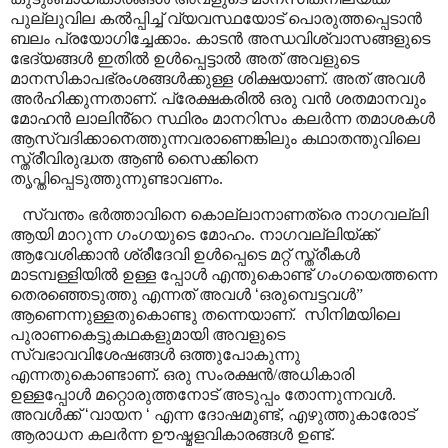
പുല്ലുവില കൽപ്പിച്ച് വ്യവസ്ഥയോട് പൊരുത്തപ്പെടാൻ
ബലം പ്രയോഗിച്ചേക്കാം. കാടൻ അന്ധവിശ്വാസങ്ങളുടെ
ഭേദ്യങ്ങൾ ഇതിൽ ഉൾപ്പെട്ടാൽ അത് അവളുടെ
മാനസികാപഭ്രംശങ്ങൾക്കുള്ള ശിക്ഷയാണ്. അത് അവൾ
അർഹിക്കുന്നതാണ്. പ്രേക്ഷകരിൽ ഒരു വൻ ശതമാനവും
മോഹൻ ലാലിൻ്റെ സ്ഥിരം മാനറിസം കലർന്ന തമാശകൾ
ആസ്വദിക്കാനെത്തുന്നവരാണെങ്കിലും കഥാതന്തുവിലെ
സ്ത്രീവിരുദ്ധത ആൺ സൈക്കിനെ
തൃപ്തിപ്പെടുത്തുന്നുണ്ടാവണം.
സ്വന്തം ഭർത്താവിനെ കൊല്ലാനാണത്രെ നാഗവല്ലി
ആയി മാറുന്ന ഗംഗയുടെ മോഹം. നാഗവല്ലിയ്ക്ക്
ആവേശിക്കാൻ ശ്രീദേവി ഉൾപ്പെടെ മറ്റ് സ്ത്രീകൾ
മാടമ്പള്ളിയിൽ ഉള്ള പ്പോൾ എന്തുകൊണ്ട് ഗംഗയെത്തന്നെ
തെരഞ്ഞെടുത്തു എന്നത് അവൾ
‘
ഒരുമ്പെട്ടവൾ
”
ആണെന്നുള്ളതുകൊണ്ടു തന്നെയാണ്.
സിനിമയിലെ
പുരാണകെട്ടുകഥകളുമായി അവളുടെ
സ്വഭാവവിശേഷങ്ങൾ ഒത്തുപോകുന്നു
എന്നതുകൊണ്ടാണ്. ഒരു സംരക്ഷൻ/അധികാരി
ഉള്ളപ്പോൾ മറ്റൊരുത്തനോട് അടുപ്പം തോന്നുന്നവൾ.
അവൾക്ക്
‘
വായന
‘
എന്ന ദോഷമുണ്ട്
,
എഴുത്തുകാരോട്
ആരാധന കലർന്ന ഊഷ്മളവികാരങ്ങൾ ഉണ്ട്.