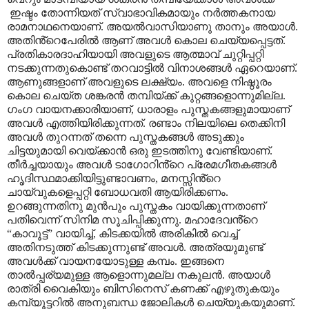
ഇഷ്ടം തോന്നിയത് സ്വാഭാവികമായും നർത്തകനായ
രാമനാഥനെയാണ്. അയൽവാസിയാണു താനും അയാൾ.
അതിൻ്റെപേരിൽ ആണ് അവൾ കൊല ചെയ്യപ്പെട്ടത്.
പ്രതികാരദാഹിയായി അവളുടെ ആത്മാവ് ചുറ്റിപ്പറ്റി
നടക്കുന്നതുകൊണ്ട് തറവാട്ടിൽ വിനാശങ്ങൾ ഏറെയാണ്.
ആണുങ്ങളാണ് അവളുടെ ലക്ഷ്യം. അവളെ നിഷ്ഠൂരം
കൊല ചെയ്ത ശങ്കരൻ തമ്പിയ്ക്ക് കുറ്റങ്ങളൊന്നുമില്ല.
ഗംഗ വായനക്കാരിയാണ്
,
ധാരാളം പുസ്തകങ്ങളുമായാണ്
അവൾ എത്തിയിരിക്കുന്നത്. രണ്ടാം നിലയിലെ തെക്കിനി
അവൾ തുറന്നത് തന്നെ പുസ്തകങ്ങൾ അടുക്കും
ചിട്ടയുമായി വെയ്ക്കാൻ ഒരു ഇടത്തിനു വേണ്ടിയാണ്.
തീർച്ചയായും അവൾ ടാഗോറിൻ്റെ പ്രേമഗീതകങ്ങൾ
ഹൃദിസ്ഥമാക്കിയിട്ടുണ്ടാവണം
,
മനസ്സിൻ്റെ
ചായ്വുകളെപ്പറ്റി ബോധവതി ആയിരിക്കണം.
ഉറങ്ങുന്നതിനു മുൻപും പുസ്തകം വായിക്കുന്നതാണ്
പതിവെന്ന് സിനിമ സൂചിപ്പിക്കുന്നു. മഹാദേവൻ്റെ
“
കാവൂട്ട്
”
വായിച്ച്
,
കിടക്കയിൽ അരികിൽ വെച്ച്
അതിനടുത്ത് കിടക്കുന്നുണ്ട് അവൾ. അത്രയുമുണ്ട്
അവൾക്ക് വായനയോടുള്ള കമ്പം. ഇങ്ങനെ
താൽപ്പര്യമുള്ള ആളൊന്നുമല്ല നകുലൻ. അയാൾ
രാത്രി വൈകിയും ബിസിനെസ് കണക്ക് എഴുതുകയും
കമ്പ്യൂട്ടറിൽ അനുബന്ധ ജോലികൾ ചെയ്യുകയുമാണ്.