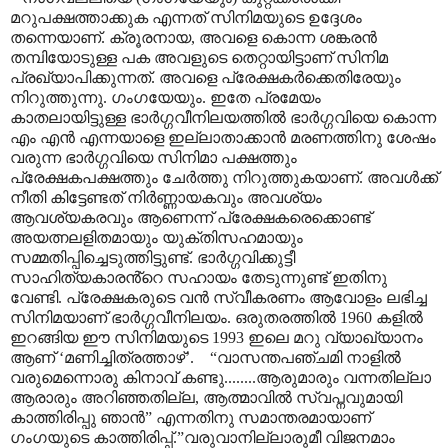
മറുപക്ഷത്താക്കുക എന്നത് സിനിമയുടെ ഉദ്ദേശം
തന്നെയാണ്. ക്രൂരനായ
,
അവളെ കൊന്ന ശങ്കരൻ
തമ്പിയോടുള്ള പക അവളുടെ തെറ്റായിട്ടാണ് സിനിമ
പ്രഖ്യാപിക്കുന്നത്. അവളെ പ്രേക്ഷകർക്കെതിരേയും
നിറുത്തുന്നു. ഗംഗയേയും. ഇതേ പ്രമേയം
കാതലായിട്ടുള്ള ഭാർഗ്ഗവീനിലയത്തിൽ ഭാർഗ്ഗവിയെ കൊന്ന
എം എൻ എന്നയാളെ ഇല്ലാതാക്കാൻ മരണത്തിനു ശേഷം
വരുന്ന ഭാർഗ്ഗവിയെ സിനിമാ പക്ഷത്തും
പ്രേക്ഷകപക്ഷത്തും ചേർത്തു നിറുത്തുകയാണ്. അവൾക്ക്
നീതി കിട്ടേണ്ടത് നിർണ്ണായകവും അവശ്യം
ആവശ്യകരവും ആണെന്ന് പ്രേക്ഷകരെക്കൊണ്ട്
അയത്നലളിതമായും യുക്തിസഹമായും
സമ്മതിപ്പിച്ചെടുത്തിട്ടുണ്ട്. ഭാർഗ്ഗവിക്കുട്ടീ
സാഹിത്യകാരൻ്റെ സഹായം തേടുന്നുണ്ട് ഇതിനു
വേണ്ടി. പ്രേക്ഷകരുടെ വൻ സ്വീകരണം ആവോളം ലഭിച്ച
സിനിമയാണ് ഭാർഗ്ഗവീനിലയം. ഒരുതരത്തിൽ 1960 കളിൽ
ഇറങ്ങിയ ഈ സിനിമയുടെ 1993 ഇലെ മറു വ്യാഖ്യാനം
ആണ്
‘
മണിച്ചിത്രത്താഴ്
’.
“
വാസന്തപഞ്ചമി നാളിൽ
വരുമെന്നൊരു കിനാവ് കണ്ടു........ആരുമാരും വന്നതില്ലാ
ആരാരും അറിഞ്ഞതില്ല
,
ആത്മാവിൽ സ്വപ്നവുമായി
കാത്തിരിപ്പു ഞാൻ
”
എന്നതിനു സമാന്തരമായാണ്
ഗംഗയുടെ കാത്തിരിപ്പ്.
”
വരുവാനില്ലാരുമീ വിജനമാം