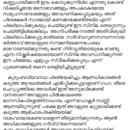
കണ്ണുപായിക്കാൻ ഇടം കൊടുക്കുന്നില്ല എന്നതു കൊണ്ട്
വിഷലിപ്തമായ മനോഭാവങ്ങളും അപകടകരമായ
സമൂഹസന്ദേശങ്ങളും അവഗണിക്കപ്പെടുകയും അത്
പ്രേക്ഷകർ സാരമായി കണക്കാക്കേണ്ടിതല്ല എന്ന്
പ്രഖ്യാപിക്കുകയും ചെയ്യുണ്ട് ഈ സിനിമ. തെറ്റൊന്നും
ചെയ്തിട്ടില്ലെങ്കിലും അഗ്നിപരീക്ഷ നടത്തി അതിവിശുദ്ധി
പ്രഖ്യാപിക്കപ്പെട്ട ഭാര്യയെ സർവ്വഗുണസമ്പന്നനായ
ഭർത്താവ് അയാളുടെ സൗജന്യമെന്നപോലെ
മാറോടണയ്ക്കുന്നതു കണ്ട് നിർവൃതിയടയുകേ വേണ്ടൂ
എന്ന നിഷ്ക്കർഷയോടെയാണ് സിനിമ അവസാനിക്കുന്നത്.
ഈ പ്രമേയം എളുപ്പം സ്വീകരിക്കപ്പെടും എന്ന്
പുരാണങ്ങൾ തന്നെ തെളിയിച്ചിട്ടുമുണ്ട്.
കുടുംബവ്യവസ്ഥ പ്രത്യേകിച്ചും ആണധികാരങ്ങൾ
കടുത്ത ആഘാതങ്ങൾ ഏൽപ്പിക്കപ്പെട്ടവളാണ് ഗംഗ. തീരെ
ചെറുപ്പത്തിലെ അവൾക്ക് ഇത് അനുഭവിക്കേണ്ടി
വന്നതാണ് അവളുടെ പിൽക്കാലത്തെ
മാനസികപ്രശ്നത്തിനാധാരം എന്ന് ഡോക്റ്റർ സണ്ണി
ആണയിടുന്നുണ്ട്. പക്ഷേ ഇത് അവളുടെ കുറ്റമായിക്കണ്ട്
കടുത്ത ആഭിചാരപ്രക്രിയയ്ക്ക്
വശംവദയാകേണ്ടവാളെന്ന് തീരുമാനിക്കുന്നതും ആൺ
അധികാരങ്ങളുടെ ഗർവ്വ് തന്നെയാണ്.
കുടുംബാധികാരങ്ങൾ അവളുടെ മാനസികനിലയ്ക്ക്