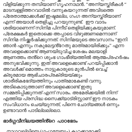
വിളിയ്ക്കുന്ന തമ്പിയാണ് ഗൃഹനാഥൻ.
“
അന്യസ്ത്രീകൾ
“
മാടമ്പള്ളിത്തറവാടിൽ വന്നുകയറുന്നത് അവിടത്തെ
പ്രേതാത്മാക്കൾക്ക് ഇഷ്ടമല്ല
,
ഗംഗ അന്യസ്ത്രീയാണ്
എന്ന് അയാൾ തെളിച്ചു പറയുന്നുണ്ട്.
ഈ വാദം
ശരിയാണെന്ന് സിനിമ പിന്നീട് തെളിയിക്കുകയുമാണ്.
പ്രേക്ഷകർ ഇതൊക്കെ അപ്പാടെ വിഴുങ്ങണമെന്നാണ്
സിനിമ നിഷ്ക്കർഷിക്കുന്നത്. സിനിമയുടെ അവസാനം
“
ഇനി
ഞാൻ എന്നും നകുലേട്ടൻ്റേതു മാത്രമായിരിക്കും
”
എന്ന
അവളെക്കൊണ്ട് ആണയിടുവിച്ച ശേഷം മലയാളി
ആണത്തം തൻ്റെ ശുംഭ ഗാംഭീര്യത്തിൽ ആത്മപ്രഹർഷം
അനുഭവിക്കുന്നു. ഇത് അവളെക്കൊണ്ട് പറയിപ്പിക്കാൻ
അവൾക്ക് മൊത്തം നാട്ടുകാരുടെ മുൻപിൽ വെച്ച്
ക്രൂരമായ ആഭിചാരപ്രക്രിയയ്ക്കും
ശാരീരികഭേദ്യത്തിനും പാത്രമാകേണ്ടി വന്നു.
അടികൊടുത്താണ് അവളെക്കൊണ്ട് ഇതു
സമ്മതിപ്പിക്കുന്നത് എന്ന് സാരം. അമേരിക്കയിൽ നിന്ന്
എത്തിയ പ്രസിദ്ധ സൈക്ക്യാട്രിസ്റ്റാണ് ഈ നാടകം
സംവിധാനം ചെയ്യുന്നത്
,
പിന്നെ ചോദ്യങ്ങൾ ഒന്നും
ഉണ്ടാവാൻ പാടില്ലല്ലൊ.
ഭാർഗ്ഗവീനിലയത്തിൻ്റെ
പാഠഭേദം
നാഗവല്ലിയെ (ഗംഗയേയും) കുറ്റക്കാരാക്കി