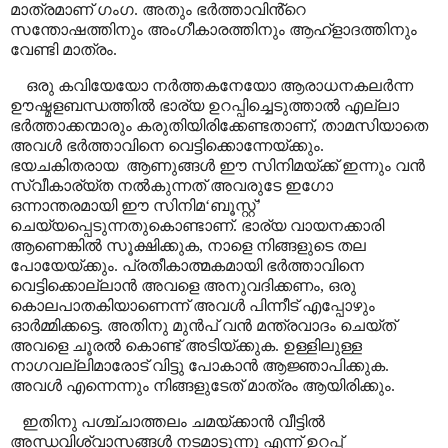
മാത്രമാണ് ഗംഗ. അതും ഭർത്താവിൻ്റെ
സന്തോഷത്തിനും അംഗീകാരത്തിനും ആഹ്ളാദത്തിനും
വേണ്ടി മാത്രം.
ഒരു കവിയേയോ നർത്തകനേയോ ആരാധനകലർന്ന
ഊഷ്മളബന്ധത്തിൽ ഭാര്യ ഉറപ്പിച്ചെടുത്താൽ എല്ലാ
ഭർത്താക്കന്മാരും കരുതിയിരിക്കേണ്ടതാണ്
,
താമസിയാതെ
അവൾ ഭർത്താവിനെ വെട്ടിക്കൊന്നേയ്ക്കും.
ഭയചകിതരായ
ആണുങ്ങൾ ഈ സിനിമയ്ക്ക് ഇന്നും വൻ
സ്വീകാര്യ്ത നൽകുന്നത് അവരുടേ ഇഗോ
ഒന്നാന്തരമായി ഈ സിനിമ
‘
ബൂസ്റ്റ്
’
ചെയ്യപ്പെടുന്നതുകൊണ്ടാണ്
.
ഭാര്യ വായനക്കാരി
ആണെങ്കിൽ സൂക്ഷിക്കുക
,
നാളെ നിങ്ങളുടെ തല
പോയേയ്ക്കും. പ്രതീകാത്മകമായി ഭർത്താവിനെ
വെട്ടിക്കൊല്ലാൻ അവളെ അനുവദിക്കണം
,
ഒരു
കൊലപാതകിയാണെന്ന് അവൾ പിന്നീട് എപ്പോഴും
ഓർമ്മിക്കട്ടെ. അതിനു മുൻപ് വൻ മന്ത്രവാദം ചെയ്ത്
അവളെ ചൂരൽ കൊണ്ട് അടിയ്ക്കുക. ഉള്ളിലുള്ള
നാഗവല്ലിമാരോട് വിട്ടു പോകാൻ ആജ്ഞാപിക്കുക.
അവൾ എന്നെന്നും നിങ്ങളുടേത് മാത്രം ആയിരിക്കും.
ഇതിനു പശ്ച്ചാത്തലം ചമയ്ക്കാൻ വീട്ടിൽ
അന്ധവിശ്വാസങ്ങൾ നടമാടുന്നു എന്ന് ഉറപ്പ്