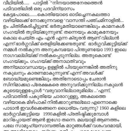
വീഥിയിൽ.....
പാട്ടിൽ
“
നിനയാത്തനേരത്തെൻ
പടിവാതിലിൽ ഒരു പദവിന്യാസം
കേട്ടപോലെ.......കൊതിയോടെ ഓടിച്ചെന്നകലത്താ
വഴിയിലേക്ക് നോക്കുന്നവളെ
‘
വാസന്തി പഞ്ചമിനാളിൽ...
ഉം ചിത്രീകരിച്ചിട്ടുണ്ട്. ഭർതൃമതിയാണെങ്കിലും കാമനകൾ
ഗംഗയിൽ തുടിയ്ക്കുന്നുണ്ട്. തന്നെയും കാമുകനേയും
കൊല ചെയ്ത എം എൻ എന്ന ക്രൂരൻ ആണ് വില്ലൻ
എന്ന് ഭാർഗ്ഗവിക്ക് തെളിയിക്കേണ്ടതുണ്ട്.
ഭാർഗ്ഗവിക്കുട്ടിയ്ക്ക്
നമ്മൾ നൽകുന്ന അനുകമ്പയോ പിന്തുണയോ 1993 ഇലെ
നാഗവല്ലിയ്ക്ക് നൽകപ്പെടുന്നില്ല. അതുകൊണ്ട്
ഗംഗയ്ക്കും. ഗംഗയ്ക്ക് അനാഥത്വവും
അന്യഥാവസ്ഥയും ഉള്ളിൽ പിടയുന്നെങ്കിൽ അതിനു
നകുലനും കാരണമാകുന്നുണ്ട് എന്ന് അവൾക്ക്
ബോദ്ധ്യമുണ്ടെങ്കിലും അതിനോടൊപ്പം ചേരാൻ
സിനിമാക്കഥ പ്രേക്ഷകരെ അനുവദിക്കുന്നില്ല.നകുലൻ
കൂടെയുള്ളപ്പോൾ
“
വരുവാനില്ലാരുമില്ല
..’
എന്ന്
,
പടിവാതിൽ പകുതിയേ ചാരാറുള്ളു
,
അകലത്തെ
വഴിയാകെ മിഴിപാകി നിൽക്കാറുണ്ടല്ലോ എന്നൊക്കെ
പാടാൻ ഇവൾക്കെങ്ങനെ ധൈര്യം വരുന്നു
? 1960
കളിലെ
ഭാർഗ്ഗവിക്കുട്ടിയെ
1990കളിൽ പ്രതിഷ്ഠിക്കുമ്പോൾ
മാറിപ്പോയത് ആൺ ഇഗോ തന്നെ. മലയാളി ആണത്തം
പലേ സാമൂഹ്യസാമ്പത്തിക മാറ്റങ്ങൾക്ക് വശംവദമായി
,