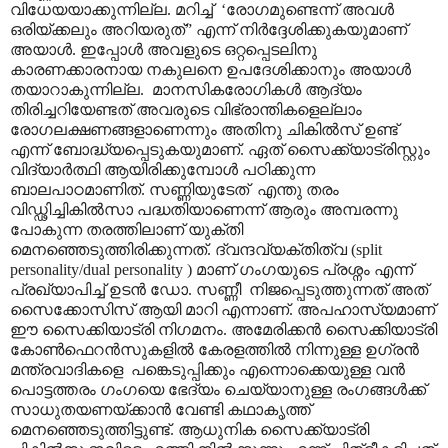
വിധേയയാക്കുന്നില്ല. മറിച്ച്
‘
രോഗമുണ്ടെന്ന് അവൾ
ഒരിയ്ക്കലും അറിയരുത്
”
എന്ന് നിർദ്ദേശിക്കുകയുമാണ്
അയാൾ. ഇപ്പോൾ അവളുടെ ഒറ്റപ്പെടലിനു
കാരണക്കാരനായ നകുലനെ ഉപദേശിക്കാനും അയാൾ
തയാറാകുന്നില്ല.
മാനസികരോഗികൾ ആദ്യം
തിരിച്ചറിയേണ്ടത് അവരുടെ വിഭ്രാന്തികളെല്ലാം
രോഗലക്ഷണങ്ങളാണെന്നും അതിനു ചികിൽസ് ഉണ്ട്
എന്ന് ബോദ്ധ്യപ്പെടുകയുമാണ്. ഏത് സൈക്ക്യാട്രിസ്റ്റും
വിദ്യാർത്ഥി ആയിരിക്കുമ്പോൾ പഠിക്കുന്ന
ബാലപാഠമാണിത്. സണ്ണിയുടേത്
എന്തു തരം
വിഡ്ഢിച്ചികിൽസാ പദ്ധതിയാണെന്ന് ആരും അമ്പരന്നു
പോകുന്ന തരത്തിലാണ് യുക്തി
മെനഞ്ഞെടുത്തിരിക്കുന്നത്. ദ്വന്ദവ്യക്തിത്വ (
split
personality/dual personality
) മാണ് ഗംഗയുടെ പ്രശ്നം എന്ന്
പ്രഖ്യാപിച്ച് ഉടൻ ഡോ. സണ്ണീ
നിജപ്പെടുത്തുന്നത് അത്
സൈക്കോസിസ് ആയി മാറി എന്നാണ്. അപഹാസ്യമാണ്
ഈ സൈക്കിയാട്രി നിഗമനം. അമേരിക്കൻ സൈക്കിയാട്രി
കോൺഫെറൻസുകളിൽ കേരളത്തിൽ നിന്നുള്ള ഉഗ്രൻ
മന്ത്രവാദികളെ
പങ്കെടുപ്പിക്കും എന്നൊക്കെയുള്ള വൻ
പൊട്ടത്തരം ഗംഗയെ ഭേദ്യം ചെയ്യാനുള്ള രംഗങ്ങൾക്ക്
സാധുതയണയ്ക്കാൻ വേണ്ടി കഥാകൃത്ത്
മെനഞ്ഞെടുത്തിട്ടുണ്ട്. ആധുനിക സൈക്ക്യാട്രി