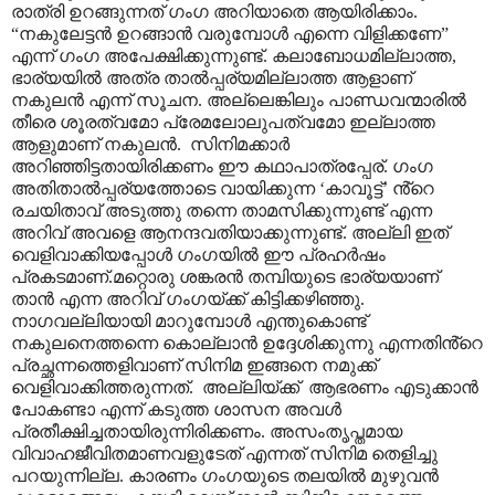
രാത്രി ഉറങ്ങുന്നത് ഗംഗ അറിയാതെ ആയിരിക്കാം.
“
നകുലേട്ടൻ ഉറങ്ങാൻ വരുമ്പോൾ എന്നെ വിളിക്കണേ
”
എന്ന് ഗംഗ അപേക്ഷിക്കുന്നുണ്ട്. കലാബോധമില്ലാത്ത
,
ഭാര്യയിൽ അത്ര താൽപ്പര്യമില്ലാത്ത ആളാണ്
നകുലൻ എന്ന് സൂചന. അല്ലെങ്കിലും പാണ്ഡവന്മാരിൽ
തീരെ ശൂരത്വമോ പ്രേമലോലുപത്വമോ ഇല്ലാത്ത
ആളുമാണ് നകുലൻ.
സിനിമക്കാർ
അറിഞ്ഞിട്ടതായിരിക്കണം ഈ കഥാപാത്രപ്പേര്. ഗംഗ
അതിതാൽപ്പര്യത്തോടെ വായിക്കുന്ന
‘
കാവൂട്ട്
’
ൻ്റെ
രചയിതാവ് അടുത്തു തന്നെ താമസിക്കുന്നുണ്ട് എന്ന
അറിവ് അവളെ ആനന്ദവതിയാക്കുന്നുണ്ട്. അല്ലി ഇത്
വെളിവാക്കിയപ്പോൾ ഗംഗയിൽ ഈ പ്രഹർഷം
പ്രകടമാണ്.മറ്റൊരു ശങ്കരൻ തമ്പിയുടെ ഭാര്യയാണ്
താൻ എന്ന അറിവ് ഗംഗയ്ക്ക് കിട്ടിക്കഴിഞ്ഞു.
നാഗവല്ലിയായി മാറുമ്പോൾ എന്തുകൊണ്ട്
നകുലനെത്തന്നെ കൊല്ലാൻ ഉദ്ദേശിക്കുന്നു എന്നതിൻ്റെ
പ്രച്ഛന്നത്തെളിവാണ് സിനിമ ഇങ്ങനെ നമുക്ക്
വെളിവാക്കിത്തരുന്നത്.
അല്ലിയ്ക്ക്
ആഭരണം എടുക്കാൻ
പോകണ്ടാ എന്ന് കടുത്ത ശാസന അവൾ
പ്രതീക്ഷിച്ചതായിരുന്നിരിക്കണം. അസംതൃപ്തമായ
വിവാഹജീവിതമാണവളുടേത് എന്നത് സിനിമ തെളിച്ചു
പറയുന്നില്ല. കാരണം ഗംഗയുടെ തലയിൽ മുഴുവൻ