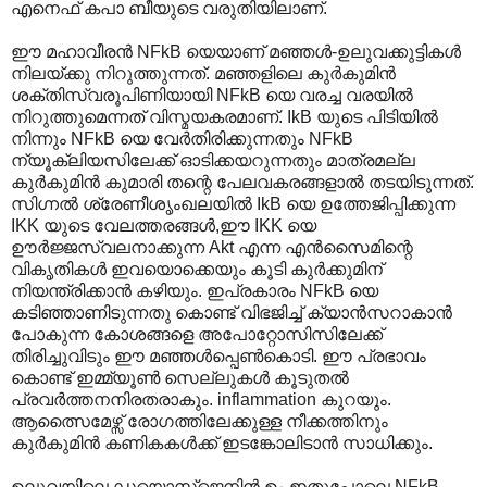
എനെഫ് കപാ ബീയുടെ വരുതിയിലാണ്.
ഈ മഹാവീരന്‍ NFkB യെയാണ് മഞ്ഞള്‍-ഉലുവക്കുട്ടികള്‍
നിലയ്ക്കു നിറുത്തുന്നത്. മഞ്ഞളിലെ കുര്‍കുമിന്‍
ശക്തിസ്വരൂപിണിയായി NFkB യെ വരച്ച വരയില്‍
നിറുത്തുമെന്നത് വിസ്മയകരമാണ്. IkB യുടെ പിടിയില്‍
നിന്നും NFkB യെ വേര്‍തിരിക്കുന്നതും NFkB
ന്യൂക്ലിയസിലേക്ക് ഓടിക്കയറുന്നതും മാത്രമല്ല
കുര്‍കുമിന്‍ കുമാരി തന്റെ പേലവകരങ്ങളാല്‍ തടയിടുന്നത്.
സിഗ്നല്‍ ശ്രേണീശൃംഖലയില്‍ IkB യെ ഉത്തേജിപ്പിക്കുന്ന
IKK യുടെ വേലത്തരങ്ങള്‍,ഈ IKK യെ
ഊര്‍ജ്ജസ്വലനാക്കുന്ന Akt എന്ന എന്‍സൈമിന്റെ
വികൃതികള്‍ ഇവയൊക്കെയും കൂടി കുര്‍ക്കുമിന്
നിയന്ത്രിക്കാന്‍ കഴിയും. ഇപ്രകാരം NFkB യെ
കടിഞ്ഞാണിടുന്നതു കൊണ്ട് വിഭജിച്ച് ക്യാന്‍സറാകാന്‍
പോകുന്ന കോശങ്ങളെ അപോറ്റോസിസിലേക്ക്
തിരിച്ചുവിടും ഈ മഞ്ഞള്‍പ്പെണ്‍കൊടി. ഈ പ്രഭാവം
കൊണ്ട് ഇമ്മ്യൂണ്‍ സെല്ലുകള്‍ കൂടുതല്‍
പ്രവര്‍ത്തനനിരതരാകും. inflammation കുറയും.
ആത്സൈമേഴ്സ് രോഗത്തിലേക്കുള്ള നീക്കത്തിനും
കുര്‍കുമിന്‍ കണികകള്‍ക്ക് ഇടങ്കോലിടാന്‍ സാധിക്കും.
ഉലുവയിലെ ഡയൊസ്ജെനിന്‍ ഉം ഇതുപോലെ NFkB