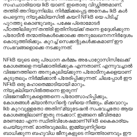
സഹചാ‍ാരിയായ IkB യാണ്. ഇതൊരു വിഡ്ഢിത്തമാണ്,
തന്ത്രി അറിയുന്നില്ല. നിര്‍മ്മിക്കപ്പെട്ട അനേകം IkB കള്‍
പെട്ടെന്നു ന്യൂക്ലിയസില്‍ കയറി NFkB യെ പിടിച്ച്
പുറത്തു കൊണ്ടുവരും. പക്ഷേ പ്രൊമോടര്‍
പീഠത്തിലിരുന്ന് തന്ത്രി ഇതിനിടയ്ക്ക് തന്നെ ഉദ്ദേശിക്കുന്ന
പ്രോടീന്‍ തന്മാത്രകള്‍ക്കൊക്കെ അനുലേഖനനനിര്‍ദ്ദേശം
കൊടുത്തിരിക്കും. കുറച്ച് സെക്കന്റുകള്‍ക്കകമാണ് ഈ
സംഭവങ്ങളൊക്കെ നടക്കുന്നത്.
NFkB യുടെ ഒരു പ്രധാന കര്‍മ്മം അപോറ്റോസിസിലേക്ക്
കോശങ്ങളെ നയിക്കാതിരിക്കുക എന്നതാണ്. ‍എന്നുവച്ചാല്‍
വിഭജനത്തിനെ അനുകൂലിയ്ക്കുന്ന പ്രോടീനുകളെയാണ്
കൂടുതലും നിര്‍മ്മിക്കാന്‍ പ്രേരിപ്പിക്കുന്നത്. ചിലപ്പോള്‍ ഈ
NFkB ഒരു മഹാതെമ്മാടിയായി മാറും.
ന്യൂക്ലിയസില്‍ത്തന്നെ ഇരുന്ന്
വിഭജനജീനുകളെത്തന്നെ പ്രോത്സാഹിപ്പിക്കും,
കോശങ്ങള്‍ ക്യാന്‍സറിന്റെ വഴിയെ നീങ്ങും. മിക്കവാറും
Ikb കുറവുള്ളതോ അതിന് മ്യൂടേഷന്‍ സംഭവച്ചതോ ആയ
കോശങ്ങളിലാണ് ഇതു നടക്കാറ്. ഇങ്ങനെ ജീവിതമോ
മരണമോ എന്ന സ്ഥിതിവിശേഷമാണ് NFkB കൈകാര്യം
ചെയ്യുന്നത്. മാത്രവുമല്ല, ഇമ്മ്യൂണിറ്റിയെ
ബാധിക്കുന്ന ബഹുവിധ ജീനുകളുടെ നിയന്ത്രാണവും ഈ