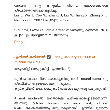
curcumin ന്റെ മനുഷ്യ glioma കോശങ്ങളിലെ
പ്രവര്‍ത്തനങ്ങളെ കുറിച്ചു.
Liu E, Wu J, Cao W, Zhang J, Liu W, Jiang X, Zhang X. J
Neurooncol. 2007 Dec;85(3):263-70
S ഫേസ്, G2/M cell cycle arrest നടത്തുന്നു.കുടാതെ ING4
ഉം p21 ഉം upregulate ചെയ്യുന്നു.
Reply
എതിരന്‍ കതിരവന്‍
Friday, January 11, 2008 at
7:19:00 PM GMT+5:30
അപ്പുകിളി (അപ്പുക്കിളി എന്നല്ലെ?):
പുതിയ റെഫറന്‍സ് കാണിച്ചതിനു നന്ദി. neural tumor നു
പ്രതിവിധി ആയേക്കാമെന്ന സൂചന.
കുര്‍കുമിന്റെ ഇടപെടലുകള്‍ ധാരാളം പുറത്തു വരുന്നുണ്ട്.
Animal modelsല്‍ ഇതൊക്കെ പരീക്ഷിക്കപ്പെടേണ്ടതാണ്.
അതിനു ശേഷം human volunteers test, clinical
trials....ഒക്കെക്കഴിഞ്ഞു ഒരു മരുന്നായി എത്തിപ്പെടുമെന്ന്