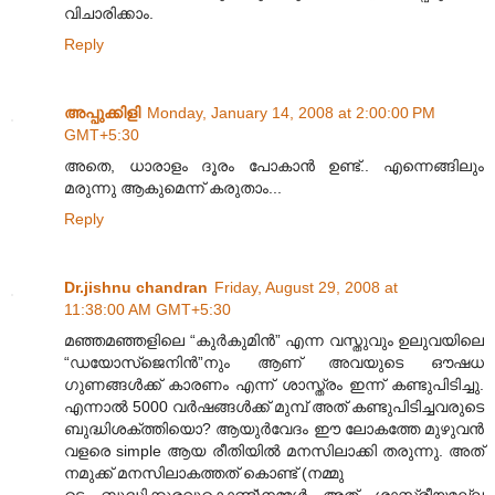
വിചാരിക്കാം.
Reply
അപ്പുക്കിളി
Monday, January 14, 2008 at 2:00:00 PM
GMT+5:30
അതെ, ധാരാളം ദൂരം പോകാന്‍ ഉണ്ട്.. എന്നെങ്ങിലും
മരുന്നു ആകുമെന്ന് കരുതാം...
Reply
Dr.jishnu chandran
Friday, August 29, 2008 at
11:38:00 AM GMT+5:30
മഞ്ഞമഞ്ഞളിലെ “കുര്‍കുമിന്‍” എന്ന വസ്തുവും ഉലുവയിലെ
“ഡയോസ്ജെനിന്‍”നും ആണ് അവയുടെ ഔഷധ
ഗുണങ്ങൾക്ക് കാരണം എന്ന് ശാസ്ത്രം ഇന്ന് കണ്ടുപിടിച്ചു.
എന്നാൽ 5000 വർഷങ്ങൾക്ക് മുമ്പ് അത് കണ്ടുപിടിച്ചവരുടെ
ബുദ്ധിശക്ത്തിയൊ? ആയുർവേദം ഈ ലോകത്തേ മുഴുവൻ
വളരെ simple ആയ രീതിയിൽ മനസിലാക്കി തരുന്നു. അത്
നമുക്ക് മനസിലാകത്തത് കൊണ്ട് (നമ്മു
ടെ ബുദ്ധിക്കുരവുകൊണ്ട്)നമ്മൾ അത് ശാസ്ത്രീയമല്ല