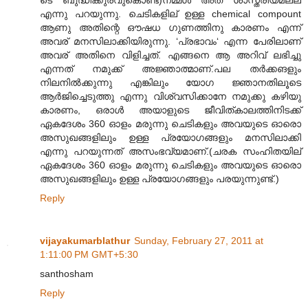
എന്നു പറയുന്നു. ചെടികളില് ഉള്ള chemical compount
ആണു അതിന്റെ ഔഷധ ഗുണത്തിനു കാരണം എന്ന്
അവര് മനസിലാക്കിയിരുന്നു. ‘പ്രഭാവം‘ എന്ന പേരിലാണ്
അവര് അതിനെ വിളിച്ചത്. എങ്ങനെ ആ അറിവ് ലഭിച്ചു
എന്നത് നമുക്ക് അജ്ഞാത്മാണ്.പല തർക്കങളും
നിലനിൽക്കുന്നു എങ്കിലും യോഗ ജ്ഞാനതിലൂടെ
ആർജിച്ചെടുത്തു എന്നു വിശ്വസിക്കാനേ നമുക്കു കഴിയു
കാരണം, ഒരാൾ അയാളുടെ ജീവിത്കാലത്തിനിടക്ക്
ഏകദേശം 360 ഓളം മരുന്നു ചെടികളും അവയുടെ ഓരൊ
അസുഖങ്ങളിലും ഉള്ള പ്രയോഗങ്ങളും മനസിലാക്കി
എന്നു പറയുന്നത് അസംഭവ്യമാണ്.(ചരക സംഹിതയില്
ഏകദേശം 360 ഓളം മരുന്നു ചെടികളും അവയുടെ ഓരൊ
അസുഖങ്ങളിലും ഉള്ള പ്രയോഗങ്ങളും പരയുന്നുണ്ട്.)
Reply
vijayakumarblathur
Sunday, February 27, 2011 at
1:11:00 PM GMT+5:30
santhosham
Reply