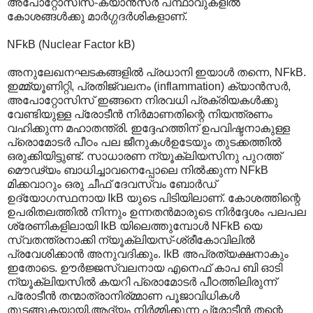
അപോറ്റോസിസ്-ക്യാന്‍സര്‍ പന്ഥാവുകളില്‍‍
കോശങ്ങള്‍ക്കു മാര്‍ഗ്ഗദര്‍ശികളാണ്.
NFkB (Nuclear Factor kB)
അനുലേഖനഘടകങ്ങളില്‍‍ പ്രധാനി ഇയാള്‍ തന്നെ, NFkB.
ഇമ്മ്യൂണിറ്റി, പ്രതിജ്വലനം (inflammation) ക്യാന്‍സര്‍,
അപോറ്റോസിസ് ഇങ്ങനെ നിരവധി പ്രക്രിയകള്‍ക്കു
വേണ്ടിയുള്ള പ്രോടീന്‍ നിര്‍മാണതിന്റെ നിയന്ത്രണം
വഹിക്കുന്ന മഹാതന്ത്രി. ഇദ്ദേഹത്തിന് ഉപവിഷ്ടനാകുള്ള
പ്രൊമോടര്‍ പീഠം പല ജീനുകള്‍ഉടേയും തുടക്കത്തില്‍
ഒരുക്കിയിട്ടുണ്ട്. സാധാരണ ന്യൂക്ലിയസിനു പുറത്ത്
മൌഢ്യം ബാധിച്ചാവനെപ്പോലെ നില്‍ക്കുന്ന NFkB
മിക്കവാറും ഒരു ചീഫ് ദേവസ്വം ബോര്‍ഡ്
ഉദ്യോഗസ്ഥനായ IkB യുടെ പിടിയിലാണ്. കോശത്തിന്റെ
ഉപരിതലത്തില്‍ നിന്നും ഉന്നതന്‍മാരുടെ നിര്‍ദ്ദേശം പലപല
ശ്രേണികളിലായി IkB യിലെത്തുമ്പോള്‍ NFkB യെ
സ്വതന്ത്രനാക്കി ന്യൂക്ലിയസ്-ശ്രീകോവിലില്‍
പ്രവേശിക്കാന്‍ അനുവദിക്കും. IkB അപ്രത്യക്ഷനാകും
ഇതോടെ. ഊര്‍ജ്ജസ്വലനായ എനെഫ് കാപ ബി ഓടി
ന്യൂക്ലിയസില്‍ കയറി പ്രൊമോടര്‍ പീഠത്തിലിരുന്ന്
പ്രോടീന്‍ തന്മാത്രാനിര്മ്മാണ പൂജാവിധികള്‍
തുടങ്ങുകയായി.ആദ്യം നിര്‍മ്മിക്കുന്ന പ്രോടീന്‍ തന്റെ