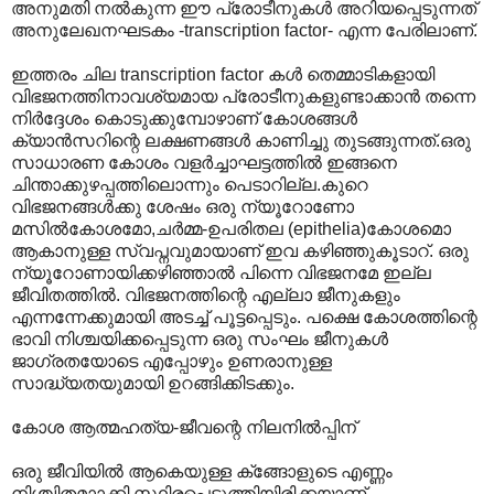
അനുമതി നല്‍കുന്ന ഈ പ്രോടീനുകള്‍ അറിയപ്പെടുന്നത്
അനുലേഖനഘടകം -transcription factor- എന്ന പേരിലാണ്.
ഇത്തരം ചില transcription factor കള്‍ തെമ്മാടികളായി
വിഭജനത്തിനാവശ്യമായ പ്രോടീനുകളുണ്ടാക്കാന്‍ തന്നെ
നിര്‍ദ്ദേശം കൊടുക്കുമ്പോഴാണ് കോശങ്ങള്‍
ക്യാന്‍സറിന്റെ ലക്ഷണങ്ങള്‍ കാണിച്ചു തുടങ്ങുന്നത്.ഒരു
സാധാരണ കോശം വളര്‍ച്ചാഘട്ടത്തില്‍ ഇങ്ങനെ
ചിന്താക്കുഴപ്പത്തിലൊന്നും പെടാറില്ല.കുറെ‍
വിഭജനങ്ങള്‍ക്കു ശേഷം ഒരു ന്യൂറോണോ
മസില്‍കോശമോ,ചര്‍മ്മ-ഉപരിതല (epithelia)കോശമൊ
ആകാനുള്ള സ്വപ്നവുമായാ‍ണ് ഇവ കഴിഞ്ഞുകൂടാറ്. ഒരു
ന്യൂറോണായിക്കഴിഞ്ഞാല്‍ പിന്നെ വിഭജനമേ ഇല്ല
ജീവിതത്തില്‍. വിഭജനത്തിന്റെ എല്ലാ ജീനുകളും
എന്നന്നേക്കുമായി അടച്ച് പൂട്ടപ്പെടും. പക്ഷെ കോശത്തിന്റെ
ഭാവി നിശ്ചയിക്കപ്പെടുന്ന ഒരു സംഘം ജീനുകള്‍
ജാഗ്രതയോടെ എപ്പോഴും ഉണരാനുള്ള
സാദ്ധ്യതയുമായി ഉറങ്ങിക്കിടക്കും.
കോശ ആത്മഹത്യ-ജീവന്റെ നിലനില്‍പ്പിന്
ഒരു ജീവിയില്‍ ആകെയുള്ള ക്ങ്ങോളുടെ എണ്ണം
നിശ്ചിതമാ‍ാക്കി സ്ഥിരപ്പെടുത്തിയിരിക്കയാണ്.