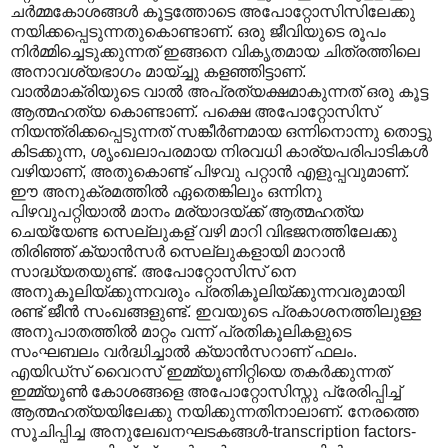
ചര്‍മ്മകോശങ്ങള്‍ കൂട്ടത്തോടെ അപോറ്റോസിസിലേക്കു
നയിക്കപ്പെടുന്നതുകൊണ്ടാണ്. ഒരു ജീവിയുടെ രൂപം
നിര്‍മ്മിച്ചെടുക്കുന്നത് ഇങ്ങനെ വികൃതമായ ചിത്രത്തിലെ
അനാവശ്യഭാഗം മായ്ച്ചു കളഞ്ഞിട്ടാണ്.
വാല്‍മാക്രിയുടെ വാല്‍ അപ്രത്യക്ഷമാകുന്നത് ഒരു കൂട്ട
ആത്മഹത്യ കൊണ്ടാണ്. പക്ഷെ അപോറ്റോസിസ്
നിയന്ത്രിക്കപ്പെടുന്നത് സങ്കീര്‍ണമായ ഒന്നിനൊന്നു തൊട്ടു
കിടക്കുന്ന, ശൃംഖലാപരമായ നിരവധി കാര്യപരിപാടികള്‍
വഴിയാണ്, അതുകൊണ്ട് പിഴവു പറ്റാന്‍ എളുപ്പവുമാണ്.
ഈ അനുക്രമത്തില്‍ ഏതെങ്കിലും ഒന്നിനു
പിഴവുപറ്റിയാല്‍ മാനം മര്യാദയ്ക്ക് ആത്മഹത്യ
ചെയ്യേണ്ട സെല്ലുകള് വഴി മാറി വിഭജനത്തിലേക്കു
തിരിഞ്ഞ് ക്യാന്‍സര്‍ സെല്ലുകളായി മാറാന്‍
സാദ്ധ്യതയുണ്ട്. അപോറ്റോസിസ് നെ
അനുകൂലിയ്ക്കുന്നവരും പ്രതികൂലിയ്ക്കുന്നവരുമായി
രണ്ട് ജീന്‍ സംഖങ്ങളുണ്ട്. ഇവയുടെ പ്രകാശനത്തിലുള്ള
അനുപാതത്തില്‍ മാറ്റം വന്ന് പ്രതികൂലികളുടെ
സംഘബലം വര്‍ദ്ധിച്ചാല്‍ ക്യാന്‍സറാണ് ഫലം.
എയിഡ്സ് വൈറസ്‍ ഇമ്മ്യൂണിറ്റിയെ തകര്‍ക്കുന്നത്
ഇമ്മ്യൂണ്‍ കോശങ്ങളെ അപോറ്റോസിസ്നു പ്രേരിപ്പിച്ച്
ആത്മഹത്യയിലേക്കു നയിക്കുന്നതിനാലാണ്. നേരത്തെ
സൂചിപ്പിച്ച അനുലേഖനഘടകങ്ങള്‍-transcription factors-