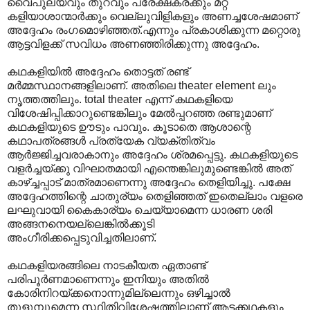
വൈപുല്യവും തുറവും പ്രേക്ഷകര്ക്കും മറ്റ്
കളിയാശാന്മാര്‍ക്കും വെല്ലുവിളികളും അണച്ചശേഷമാണ്
അദ്ദേഹം രംഗമൊഴിഞ്ഞത്.എന്നും പ്രകാശിക്കുന്ന മറ്റൊരു
ആട്ടവിളക്ക് സവിധം അണഞ്ഞിരിക്കുന്നു അദ്ദേഹം.
കഥകളിയില്‍ അദ്ദേഹം തൊട്ടത് രണ്ട്
മര്‍മ്മസ്ഥാനങ്ങളിലാണ്. അതിലെ theater element ലും
നൃത്തത്തിലും. total theater എന്ന് കഥകളിയെ
വിശേഷിപ്പിക്കാറുണ്ടെങ്കിലും മേല്‍പ്പറഞ്ഞ രണ്ടുമാണ്
കഥകളിയുടെ ഊടും പാവും.‍ കൂടാതെ ആശാന്റെ
കഥാപത്രങ്ങള്‍‍ പ്രത്യേക വ്യക്തിത്വം
ആര്‍ജ്ജിച്ചവരാകാനും അദ്ദേഹം ശ്രമപ്പെട്ടു. കഥകളിയുടെ
വളര്‍ച്ചയ്ക്കു വിഘാതമായി എന്തെങ്കിലുമുണ്ടെങ്കില്‍ അത്
കാഴ്ച്ചപ്പാട് മാത്രമാണെന്നു അദ്ദേഹം തെളിയിച്ചു. പക്ഷേ
അദ്ദേഹത്തിന്റെ ചാതുര്യം തെളിഞ്ഞത് ഇതെല്ലാം വളരെ
ലഘുവായി കൈകാര്യം ചെയ്യാമെന്ന ധാരണ ശരി
അങ്ങനനെയല്ലെങ്കില്‍ക്കൂടി
അംഗീരിക്കപ്പെടുവിച്ചതിലാണ്.
കഥകളിയരങ്ങിലെ നാടകീയത ഏതാണ്ട്
പരിപൂര്‍ണമാണെന്നും ഇനിയും അതില്‍
കോരിനിറയ്ക്കനൊന്നുമില്ലെന്നും ഒഴിച്ചാല്‍
തുളുമ്പുമെന്ന സ്ഥിതിവിശേഷത്തിലാണ് ആട്ടക്കഥകളും