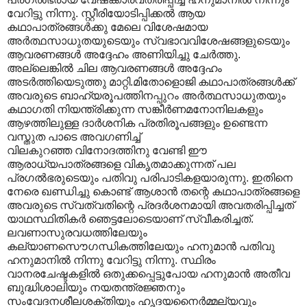
വേറിട്ടു നിന്നു. സ്റ്റീരിയോടിപ്പിക്കല്‍ ആയ
കഥാപാത്രങ്ങള്‍ക്കു മേലെ വിശേഷമായ
അര്‍ത്ഥസാധുതയുടെയും സ്വഭാവവിശേഷങ്ങളുടെയും
ആവരണങ്ങള്‍ അദ്ദേഹം അണിയിച്ചു ചേര്‍ത്തു.
അല്ലെങ്കില്‍ ചില ആവരണങ്ങള്‍ അദ്ദേഹം
അടര്‍ത്തിയെടുത്തു മാറ്റി.മിതോളൊജി കഥാപാത്രങ്ങള്‍ക്ക്
അവരുടെ ബാഹ്യരൂപത്തിനപ്പുറം അര്‍ത്ഥസാധുതയും
കഥാഗതി നിയന്ത്രിക്കുന്ന സങ്കീര്‍ണമനോനിലകളും
ആഴത്തിലുള്ള ദാര്‍ശനിക‍ പ്രതിരൂപങ്ങളും ഉണ്ടെന്ന
വസ്തുത പാടെ അവഗണിച്ച്
വിലകുറഞ്ഞ വിനോദത്തിനു വേണ്ടി ഈ
ആരാധ്യപാത്രങ്ങളെ വികൃതമാക്കുന്നത് പല
പ്രഗല്‍ഭരുടെയും പതിവു പരിപാടികളയാരുന്നു. ഇതിനെ
നേരെ ഖണ്ഡിച്ചു കൊണ്ട് ആശാന്‍ തന്റെ കഥാപാത്രങ്ങളെ
അവരുടെ സ്വത്വതിന്റെ പ്രദര്‍ശനമായി അവതരിപ്പിച്ചത്
യാഥസ്ഥിതികര്‍ ഞെട്ടലോടെയാണ് സ്വീകരിച്ചത്.
ലവണാസുരവധത്തിലേയും
കല്യാണസൌഗന്ധികത്തിലേയും ഹനുമാന്‍ പതിവു
ഹനുമാനില്‍ നിന്നു വേറിട്ടു നിന്നു. സ്ഥിരം
വാനരചേഷ്ടകളില്‍ ഒതുക്കപ്പെട്ടുപോയ ഹനുമാന്‍ അതീവ
ബുദ്ധിശാലിയും നയതന്ത്രജ്ഞനും
സംവേദനശീലശക്തിയും ഹൃദയനൈര്‍മ്മല്യവും