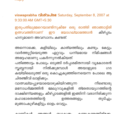
viswaprabha വിശ്വപ്രഭ
Saturday, September 8, 2007 at
9:33:00 AM GMT+5:30
ഇരുപതിലുമേറെയാണ്ടിനുകീഴേ ഒരു രാത്രി ഞാങ്ങാ‍ട്ടിരി
ഉത്സവത്തിനാണ് ഈ യോഗല്യാത്തോന്‍
കീഴ്പ്പടം
ഹനുമാനെ അവസാനം കണ്ടത്.
അന്നൊക്കെ, കളിയിലും കാര്യത്തിലും കണ്ടും കേട്ടും
വാര്‍ത്തൂറ്റിയെടുത്ത ഏറ്റവും ധന്യമായ നിമിഷങ്ങള്‍
അദ്ദേഹമാണു പകര്‍ന്നുനല്‍കിയത്.
പതിഞ്ഞാട്ടം പോലും ഒടുങ്ങി ദര്‍പ്പശമിതനായി വൃകോദരന്‍
സ്തബ്ധനായി നില്‍ക്കുമ്പോള്‍ അയാളുടെ ഗദ
കയ്യിലെടുത്ത് ഒരു കൊച്ചുകുഞ്ഞിനെയെന്ന പോലെ ആ
ചിരഞ്ജീവി ലാളിക്കും.
വാത്സല്യപ്പുഴയായൊഴുകിയിറങ്ങുന്ന നീണ്ടൊരു
മനോധര്‍മ്മത്തിന്‍‍ മേലുറവുകളില്‍ ത്രേതായുഗത്തിന്റെ
ദാക്ഷിണ്യങ്ങളും കീഴ്പ്പാടങ്ങളില്‍ ഇങ്ങിനി വരാനിരിക്കുന്ന
മഹാഭാരതത്തിന്റെ ഉത്തരങ്ങളും തുടിച്ചും
മുങ്ങാംകുഴികളിട്ടും ഓളം വെട്ടും.
കാണികള്‍ ഞങ്ങള്‍ സാകൂതം കണ്ടുകണ്ടങ്ങിരിക്കേ,