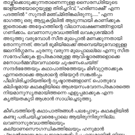
താഴ്ത്തിക്കൊടുക്കുന്നതാണെന്നുള്ള സൈരന്ധ്രിയുടെ
ജാള്യതയോറ്റെയുള്ള തിരിച്ചറിവ്, “ഹരിണാക്ഷീ” എന്ന
പദത്തില്‍ “ സുന്ദരീ മഞ്ച്മിതിങ്കലിരുന്നു.....” എന്ന
ഭാഗത്തു ഒരു ആട്ടുകട്ടിലില്‍ ആടുന്നഥയി കാണിക്കുക
ഇതൊക്കെ അദ്ദേഹത്തിന്റെ വിലാസലക്ഷണങ്ങ്നളായി
ഗണിക്കാം. ലവണാസുരവധത്തില്‍ ലവകുശന്മ്മാര്‍
അടുത്തു വരുമ്പോള്‍ സീത മുലപ്പാല്‍ മണക്കുന്നതായി
തോന്നുന്നത്, അവര്‍ ഭൂമിയിലേക്ക് അമ്പെയ്യുമ്പോളുള്ള
ജലനിര്‍ഗ്ഗമനം ചുരന്നു വരുന്ന മുലപ്പാലല്ലേ എന്നു സീത
സന്ദേഹിക്കുക ഇപ്രകാരമുള്ള ആവിഷ്കാരങ്ങളൊക്കെ
മനോധര്‍മ്മവ്യവസ്ഥയെ ചൂഷണംചെയ്ത്
സന്ദര്‍ഭത്തേയും കഥാപാത്രത്തേയും മിഴിവുറ്റതാക്കുക
എന്നതൊക്കെ ആശാന്റെ തിയേറ്റര്‍ സങ്കല്‍പ്പം
പീലിവിരിച്ചാടിയതിന്റെ ദൃഷ്ടാന്തങ്ങളാണ്. പൊതുവേ
ക്ലിഷ്ടമായ കഥകളിയിലെ ആശയസംവേദനപ്രകാരത്തെ
നിയമാനുസൃതമായിത്തന്നെ എളുപ്പമാക്കുക എന്ന
കൃത്യതകൂടി ആശാന്‍ സാധിച്ചെടുത്തു.
കീഴ്പടത്തിന്റെ കഥാപാത്രങ്ങള്‍ പല‍പ്പോഴും കഥകളിയില്‍
കണ്ടു പരിചയിച്ചവരെപ്പോലെ ആയിരുന്നിരുന്നില്ല.
ലവണാസുരവധത്തിലേയും
കല്യാണസൌഗന്ധികത്തിലേയും ഹനുമാന്‍
പ്രഗല്‍ഭരായ വേഷക്കാരവതരിപ്പിച്ച ഹനുമാനില്‍ നിന്നും