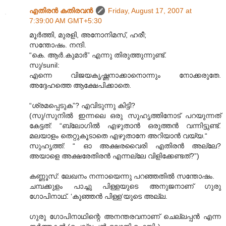
എതിരന്‍ കതിരവന്‍
Friday, August 17, 2007 at
7:39:00 AM GMT+5:30
മൂര്‍ത്തി, മുരളി, അനോനിമസ്, ഹരീ;
സന്തോഷം. നന്ദി.
“കെ. ആര്‍.കുമാര്‍” എന്നു തിരുത്തുന്നുണ്ട്.
സു/sunil:
എന്നെ വിജയകൃഷ്ണനാക്കാനൊന്നും നോക്കരുതേ.
അദ്ദേഹത്തെ ആക്ഷേപിക്കാതെ.
“ശ്രമപ്പെടുക”? എവിടുന്നു കിട്ടി?
(സു/സുനില്‍ ഇന്നലെ ഒരു സുഹൃത്തിനോട് പറയുന്നത്
കേട്ടത്: “ബ്ലോഗില്‍ എഴുതാന്‍ ഒരുത്തന്‍ വന്നിട്ടുണ്ട്.
മലയാളം തെറ്റുകൂടാതെ എഴുതാനേ അറിയാന്‍ വയ്യ.“
സുഹൃത്ത്: “ ഓ അക്ഷരവൈരി എതിരന്‍ അല്ലേ?
അയാളെ അക്ഷരേതിരന്‍ എന്നല്ലേ വിളിക്കേണ്ടത്?”)
കണ്ണൂസ്: ലേഖനം നന്നായെന്നു പറഞ്ഞതില്‍ സന്തോഷം.
ചമ്പക്കുളം പാച്ചു പിള്ളയുടെ അനുജനാണ് ഗുരു
ഗോപിനാഥ്. ‘കുഞ്ഞന്‍ പിള്ള‘യുടെ അല്ല.
ഗുരു ഗോപിനാഥിന്റെ അനന്തരവനാണ് ചെല്ലപ്പന്‍ എന്ന