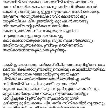
അരങ്ങില്‍ ഭാഗഭാക്കാകണമെങ്കില്‍ ബ്രാഹ്മണവേഷം
ഭാവസ്വാംശീകരണം കൊണ്ടും മുദ്രാവിന്യാസങ്ങല്‍
കൊണ്ടും അനുവദിച്ചിട്ടുള്ള നൃത്തചലനങ്ങള്‍ കൊണ്ടും
ആവണം. അതുല്‍ക്കടവികാരവിക്ഷോഭങ്ങള്‍ക്കും
വരുതിയില്ല. കീഴ്പ്പടത്തിന്റെ കുചേലന്‍ അരങ്ങു
നിറഞ്ഞത് തന്റെ ഉല്‍ക്കട സാന്നിധ്യം
കൊണ്ടുമാത്രമാണ്. കഥകളിയുടെ എല്ലാ
സൂക്ഷ്മാംശങ്ങളും ആവാഹിക്കപ്പെട്ട
കലാകാരനായതുകൊണ്ടും ബുദ്ധിസാമാര്‍ത്ഥ്യവും
അഭിനയ-നൃത്തനൈപുണിയും ഒത്തിണങ്ങിയ
അതികായനായതുകൊണ്ടുകൂടിയും.
തന്റെ ഇടക്കാലത്തെ മദ്രാസ് ജീവിതത്തെക്കുറിച്ച് അദേഹം
മൌനം ദീക്ഷിക്കാറുണ്ടായിരുന്നെങ്കിലും കലാജീവിതത്തിലെ
ഒരു നിര്‍ണായക ഘട്ടമായിരുന്നു അത് എന്ന്
പില്‍ക്കാലപ്രതിഭാവിലാസങ്ങള്‍ തെളിയിച്ചു. തമിഴ്
സിനിമയില്‍ “കെ. പി. കുമാര്‍” എന്നപേരില്‍
നൃത്തസംവിധായകനായും സൂപ്പര്‍ സ്റ്റാറായ രഞ്ചനും
മറ്റുനടന്മാര്‍ക്കും അഭിനയവും നൃത്തചലനങ്ങ്ളും
പഠിപ്പിച്ചുകൊടുത്തിരുന്ന ആചാര്യനുമായി
കഴിഞ്ഞുകൂടിയ കാലം. ചില തമിഴ് സിനിമകളില്‍ നൃത്തവും
ചെയ്തിട്ടുണ്ട്. എം.ജി.രാമചന്ദ്രന്റെ ആദ്യകാല