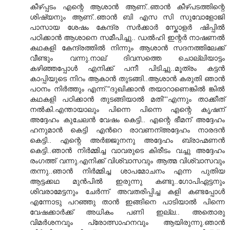
കീഴ്പ്പടം എന്റെ ആശാന്‍ ആണ്..ഞാന്‍ കീഴ്പടത്തിന്റെ
ശിഷ്യനും ആണ്..ഞാന്‍ ബി എസ സി സുവോളോജി
പാസായ ശേഷം കേന്ദ്ര സര്‍ക്കാര്‍ സ്കോളര്‍ ഷിപ്പില്‍
പഠിക്കാന്‍ ആശാനെ സമീപിച്ചു.. ഡല്‍ഹി ഇന്റര്‍ നാഷണല്‍
കഥകളി കേന്ദ്രത്തില്‍ നിന്നും ആശാന്‍ സദനത്തിലേക്ക്
വീണ്ടും വന്നു.നാല് ദിവസത്തെ ചൊല്ലിയാട്ടം
കഴിഞ്ഞപ്പോള്‍ എനിക്ക് പനീ പിടിച്ചു..മൂത്രം കട്ടന്‍
കാപ്പിയുടെ നിറം ആകാന്‍ തുടങ്ങി..ആശാന്‍ കരുതി ഞാന്‍
പഠനം നിര്‍ത്തും എന്ന്."ദുഖിക്കാന്‍ തയാറാണെങ്കില്‍ ങ്കില്‍
കഥകളി പഠിക്കാന്‍ തുടങ്ങിയാല്‍ മതി'''എന്നും താക്കീത്
നല്‍കി.എന്തായാലും പിന്നെ പിന്നെ എന്റെ കൃഷന്
അദ്ദേഹം കുചേലന്‍ വേഷം കെട്ടി.. എന്റെ ഭീമന് അദ്ദേഹം
ഹനുമാന്‍ കെട്ടി എന്‍റെ രാവണന്അദ്ദേഹം നാരദന്‍
കെട്ടി.. എന്റെ അര്‍ജ്ജുനനു അദ്ദേഹം ബ്രാഹ്മണന്‍
കെട്ടി..ഞാന്‍ നിര്‍മ്മിച്ച വാവരുടെ കിരീടം വച്ചു അദ്ദേഹം
രംഗത്ത് വന്നു.എനിക്ക് വിശ്വാസവും ആത്മ വിശ്വാസവും
തന്നു..ഞാന്‍ നിര്‍മ്മിച്ച ശാപമോചനം എന്ന പുതിയ
ആട്ടക്കഥ മുന്‍പില്‍ ഇരുന്നു കണ്ടു..ഗോപിഏട്ടനും
ശിവരാമേട്ടനും ചേര്‍ന്ന് അവതരിപ്പിച്ച കളി കണ്ടപ്പോള്‍
എന്നോടു പറഞ്ഞു താന്‍ ഇങ്ങിനെ പാടിയാല്‍ പിന്നെ
വേഷക്കാര്‍ക്ക് അധികം പണി ഇല്ല.. അതൊരു
വിമര്‍ശനവും പ്രോത്സാഹനവും ആയിരുന്നു.ഞാന്‍