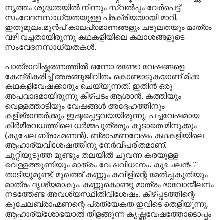
നൃത്തം ശുദ്ധതയില്‍ നിന്നും സ്വല്‍പ്പം വേര്‍പെട്ട്
സംവേദനസാധ്യതയുള്ള പ്രക്രിയയായി മാറി,
ഇതുമൂലം.മുന്‍പ് കാലപ്രമാണങ്ങളും ചടുലതയും മാത്രം
വഴി വച്ചതായിരുന്നു കഥകളിയിലെ കലാശങ്ങളുടെ
സംവേദനസാധ്യതകള്‍.
പാത്രാവിഷ്കരണത്തില്‍ ഒന്നോ രണ്ടോ വേഷങ്ങളെ
കേന്ദ്രീകരിച്ച് അരങ്ങുജീവിതം കൊണ്ടാടുകയാണ് മിക്ക
കഥകളിവേഷക്കാരും ചെയ്യുന്നത്. ഇതിന്‍ ഒരു
അപവാദമായിരുന്നു കീഴ്പടം ആശാന്‍. കത്തിയും
വെള്ളത്താടിയും വേഷങ്ങള്‍ അദ്ദേഹത്തിനും
കളിഭ്രാന്തര്‍ക്കും ഇഷ്ടപ്പെട്ടവയയിരുന്നു. പച്ചവേഷമായ
കിര്‍മീരവധത്തിലെ ധര്‍മ്മപുത്രരും കൂടാതെ മിനുക്കും
(കുചേല ബ്രാഹ്മണന്‍). ബ്രാഹ്മണവേഷം കഥകളിയിലെ
ആഹാര്യവിശേഷത്തിനു നേര്‍വിപരീതമാണ്.
ചുറ്റിയുടുത്ത മുണ്ടും തലയില്‍ ചുവന്ന കരയുള്ള
വെള്ളത്തുണിയും മാത്രം വേഷവിധാനം. കുചേലന്‍്
താടിയുമുണ്ട്. മുഖത്ത് കണ്ണും കവിളിന്റെ മേല്‍പ്പകുതിയും
മാത്രം ദൃശ്യമാകും. കണ്ണുകൊണ്ടു മാത്രം ഭാവോന്മീലനം
നടത്തേണ്ട അവശ്യസ്ഥിതിവിശേഷം. കീഴ്പ്പടത്തിന്റെ
കുചേലബ്രാഹ്മണന്റെ പ്രത്യേകത ഇവിടെ തെളിയുന്നു.
ആഹാര്യ്ശോഭയാല്‍ തിളങ്ങുന്ന കൃഷ്ണവേഷത്തോടൊപ്പം