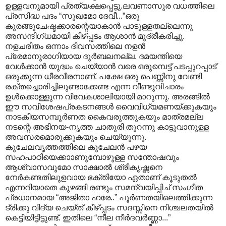
ഉള്ളവനുമായി പ്രത്യക്ഷപ്പെട്ടു.ലവണാസുര വധത്തിലെ
പ്രസിദ്ധ പദം “സുഖമോ ദേവീ...”ഒരു
കുരങ്ങുചേഷ്ടക്കാരന്റെയാകാന്‍ പാടുള്ളതല്ലെന്നു
അസന്ദിഗ്ധമായി കീഴ്പ്പടം ആശാന്‍ മുദ്രീകരിച്ചു.
നളചരിതം ഒന്നാം ദിവസത്തിലെ നളന്‍
പ്രേമാനുരാഗിയായ ദുര്‍ബലനല്ല. ദമയന്തിയെ
വേള്‍ക്കാന്‍ യുദ്ധം ചെയ്യാന്‍ വരെ ഒരുമ്പെട്ട് പടപ്പുറപ്പാട്
ഒരുക്കുന്ന ധീരവീരനാണ്. പക്ഷേ ഒരു പെണ്ണിനു വേണ്ടി
രക്തച്ചൊരിച്ചിലുണ്ടാക്കേണ്ട എന്ന വീണ്ടുവിചാരം
ഉള്‍ക്കൊള്ളുന്ന വിവേകശാലിയായി മാറുന്നു. അരങ്ങില്‍
ഈ സവിശേഷപ്രകടനങ്ങള്‍ വൈവിധ്യമണയ്ക്കുകയും
നാടകീയസമ്പൂര്‍ണത കൈവരുത്തുകയും മാത്രമല്ല
നടന്റെ അഭിനയ-നൃത്ത ചാതുരി തുറന്നു കാട്ടുവാനുള്ള
അവസരമൊരുക്കുകയും ചെയ്യുന്നു.
കുചേലവൃത്തത്തിലെ കുചേലന്‍ പഴയ
സഹപാഠിയെക്കാ‍ാണുമ്പോഴുള്ള സന്തോഷവും
ആശ്വാസവുമോ സാക്ഷാല്‍ ശ്രീകൃഷ്ണനെ
നേര്‍കണ്ടതിലുളവായ ഭക്തിയോ ഏതാണ് കൂടുതല്‍
എന്നറിയാതെ കുഴങ്ങി രണ്ടും സമന്വയിപ്പിച് സംഗീത
പ്രധാനമായ “അജിതാ ഹരേ..” പൂര്‍ണതയിലെത്തിക്കുന്ന
ട്രിക്കു വിദ്യ ചെയ്ത് കീഴ്പ്പടം സദസ്സിനെ നിശ്ചലതയില്‍
കെട്ടിയിട്ടിട്ടുണ്ട്. ഇതിലെ “നീല നീര്‍ദവര്‍ണ്ണാ...”