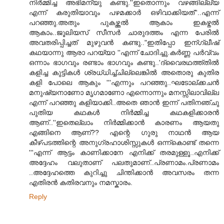
നിര്‍മ്മിച്ച അഭിമന്യു കണ്ടു.''ഇതൊന്നും വഴങ്ങില്ല്യ
എന്ന് കരുതിയാവും പഴമക്കാര്‍ ഒഴിവാക്കിയത്''..എന്ന്
പറഞ്ഞു.അതും പുകഴ്ത്തല്‍ ആകാം ഇകഴ്തല്‍
ആകാം..ജൂലിയസ് സീസര്‍ ചാരുദത്തം എന്ന പേരില്‍
അവതരിപ്പിച്ചത് മുഴുവന്‍ കണ്ടു.."ഇതിപ്പോ ഇന്ഗ്ലീഷ്
കഥയാന്നു ആരാ പറയ്യാ ''എന്ന് ചോദിച്ചു.കര്‍ണ്ണ പര്‍വ്വം
ഒന്നാം ഭാഗവും രണ്ടാം ഭാഗവും കണ്ടു..'ദ്വൈരഥത്ത്തില്‍
കളിച്ച കുട്ടികള്‍ ശ്രധ്ധിച്ച്ചില്ലെങ്കില്‍ അതൊരു കുതിര
കളി പോലെ ആകും '''എന്നും പറഞ്ഞു..ഘടോല്ക്കചന്‍
മനുഷ്യനാണോ മൃഗമാണോ എന്നൊന്നും മനസ്സിലാവില്ല
എന്ന് പറഞ്ഞു കളിയാക്കി..അതെ ഞാന്‍ ഇന്ന് പതിനഞ്ചു
പുതിയ കഥകള്‍ നിര്‍മ്മിച്ച കഥകളിക്കാരന്‍
ആണ്..''ഇതെല്ലാം നിര്‍മ്മിക്കാന്‍ കാരണം ആയതു
എങ്ങിനെ ആണ്?? എന്റെ ഗുരു നാഥന്‍ ആയ
കീഴ്പടത്തിന്റെ അനുഗ്രഹാശിസ്സുകള്‍ ഒന്ന്കൊണ്ട് തന്നെ
'''എന്ന് ആട്ടം കാണിക്കാനേ എനിക്ക് തരമുള്ളൂ..എനിക്ക്
അദ്ദേഹം വലുതാണ്‌ പലതുമാണ്..പ്രണാമം.പ്രണാമം
..അദ്ദേഹത്തെ കുറിച്ചു ചിന്തിക്കാന്‍ അവസരം തന്ന
എതിരന്‍ കതിരവനും നമസ്കാരം.
Reply