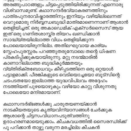
അരങ്ങുപാഠങ്ങളും ചിട്ടപ്പെടുത്തിയിരിക്കുന്നത് എന്നൊരു
വിശ്വാസമുണ്ട്. കഥാസന്ദര്‍ഭവ്യാകരണത്തിനും
പാത്രപുനരാവിഷ്കാരത്തിനും ഇനിയും വഴിയില്ലെന്നത്
വെറുമൊരു നിര്‍ബ്ബന്ധബുദ്ധി മാത്രമാണെന്നാണ് ആശാന്‍
തെളിയിച്ചത്. ഒരു അകാഡെമിക് എക്സ‍ര്‍സൈസ് ആയ
ഇത് ഒരു ഗണിതശാസ്ത്ര തിയറം ഖണ്ഡിക്കാന്‍
സാദ്ധ്യ്തയില്ലാത്ത വിധം തെളിയിക്കുന്ന
പോലെയായിരുന്നില്ല. അതിലഘുവായ കാര്യം
സ്നേഹപുരസ്സരം പറഞ്ഞുതരുമ്പോലെ തന്റെ ധിഷണ
പ്രകടിപ്പിക്കുകയായിരുന്നു. മറ്റു നടന്മ്മാരില്‍
കാണാറില്ലാത്ത ബുദ്ധികൂര്‍മ്മതയും
വ്യ്തിരിക്തബോധവും കീഴ്പ്പടത്തിനെ ഒരു ഒറ്റയാള്‍
പട്ടാളമാക്കി. പീരങ്കികളുടെ വെടിയൊച്ചയോ ബൂട്സിന്റെ
ചടപടതയോ ഇല്ലാത്ത യുദ്ധവിപ്ലവം അദ്ദേഹം
നടത്തിയത് പുഴയൊഴുകും വഴിയോ കാറ്റു വീശുന്നതു
പോലെയോ മന്ദ്രമായാണ്.
കഥാസന്ദര്‍ഭ്ഭങ്ങള്‍ക്കു ചാരുതയണയ്ക്കാന്‍
നാടകീയതയുടെ കൃത്യവിന്യാസങ്ങള്‍ ചേര്‍ക്കുക
ആശാന്റെ ചിട്ടസംവിധാനപടുത്വത്തിനു
ഉദാഹരണമായെടുക്കാം. കീചകവധത്തില്‍ സൈരന്ധ്രിക്ക്
പൂ പറിക്കാന്‍ താഴ്ന്നു വരുന്ന മരച്ചില്ല കീചകന്‍