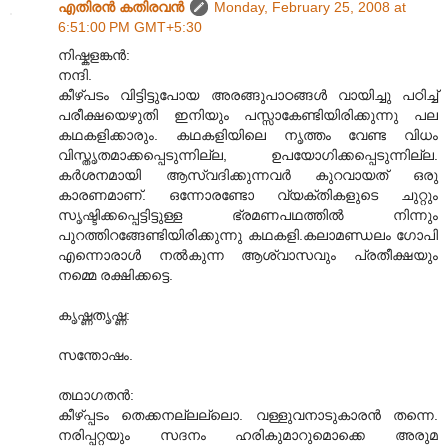
എതിരന്‍ കതിരവന്‍
Monday, February 25, 2008 at
6:51:00 PM GMT+5:30
നിഷ്കളങ്കന്‍:
നന്ദി.
കീഴ്പടം വിട്ടിട്ടുപോയ അരങ്ങുപാഠങ്ങള്‍‍ വായിച്ചു പഠിച്ച്
പരീക്ഷയെഴുതി ഇനിയും പസ്സാകേണ്ടിയിരിക്കുന്നു പല
കഥകളിക്കാരും. കഥകളിയിലെ നൃത്തം വേണ്ട വിധം
വിസ്തൃതമാക്കപ്പെടുന്നില്ല, ഉപയോഗിക്കപ്പെടുന്നില്ല.
കര്‍ശനമായി ആസ്വദിക്കുന്നവര്‍ കുറവായത് ഒരു
കാരണമാണ്. ഒന്നോരണ്ടോ വ്യക്തികളുടെ ചുറ്റും
സൃഷ്ടിക്കപ്പെട്ടിട്ടുള്ള ഭ്രമണപഥത്തില്‍ നിന്നും
പുറത്തിറങ്ങേണ്ടിയിരിക്കുന്നു കഥകളി.കലാമണ്ഡലം ഗോപി
എന്നൊരാള്‍ നല്‍കുന്ന ആശ്വാസവും പ്രതീക്ഷയും
നമ്മെ രക്ഷിക്കട്ടെ.
കൃഷ്ണതൃഷ്ണ:
സന്തോഷം.
തഥാഗതന്‍:
കീഴ്പ്പടം തെക്കനല്ലല്ലൊ. വള്ളുവനാടുകാരന്‍ തന്നെ.
നരിപ്പറ്റയും സദനം ഹരികുമാറുമൊക്കെ അരുമ