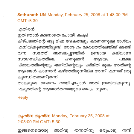
Sethunath UN
Monday, February 25, 2008 at 1:48:00 PM
GMT+5:30
എതിരന്‍,
ഇത് ഞാന്‍ കാണാതെ പോയി. കഷ്ടം!
കീഴ്പടത്തിന്റെ ഒട്ടു മിക്ക വേഷങ്ങ‌ളും കാണാനുള്ള ഭാഗ്യം
എനിയ്ക്കുണ്ടായിട്ടുണ്ട്. അദ്ദേഹം കേര‌ളത്തിലേയ്ക്ക് മടങ്ങി
വന്ന സമത്ത് അമ്പല‌പ്പുഴയില്‍ ഉണ്ടായ കല്യാണ
‌സൗഗന്ധികത്തിലെ ഹനുമാന്‍ ആദ്യം. പക്ഷേ
പ്രായത്തിന്റെയും അറിവിന്റെയും പരിമിതി മൂലം അതിന്റെ
ആഴങ്ങ‌ള്‍ കാണാന്‍ കഴിഞ്ഞിരുന്നില്ല അന്ന് എന്നത് ഒരു
കുണ്ഡിതമാണ് ഇന്ന്.
താങ്ക‌ളുടെ ലേഖനം വായിച്ചപ്പോ‌ള്‍ അത് ഇരട്ടിയ്ക്കുന്നു.
എഴുത്തിന്റെ ആത്മാ‌ര്‍ത്ഥതയുടെ മെച്ചം..ഗുണം
Reply
കൃഷ്‌ണ.തൃഷ്‌ണ
Monday, February 25, 2008 at
2:03:00 PM GMT+5:30
ഇങ്ങനെയൊരു അറിവു തന്നതിനു ഒരുപാടു നന്ദി