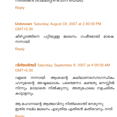
നര്‍ത്തകന്‍ (ചെല്ലപ്പന്‍-ഭവാനി ഫെയിം).
Reply
Unknown
Saturday, August 18, 2007 at 2:40:00 PM
GMT+5:30
കീഴ്പ്പടത്തിനെ പറ്റിയുള്ള ലേഖനം ഗംഭീരമായി മാഷേ.
നന്നായി.
Reply
വിദ്യാര്‍ത്ഥി
Saturday, September 8, 2007 at 4:09:00 AM
GMT+5:30
വളരെ നന്നായി. ആശാന്റെ കല്യാണസൌഗന്ധികം
ഹനുമാന്റെ അഷ്ടകലാശം പണ്ടെന്നോ കണ്ടതു മനസ്സില്‍
നിന്നും മായാതെ നില്‍ക്കുന്നു. അതുപോലെ നളചരിതം
കാട്ടാളനും.
ആ മഹാനടന്റെ ആത്മാവിനു നിത്യശാന്തി നേരുന്നു.
ഇത്ര നല്ല ലേഖനം എഴുതിയ എതിരന്‍ കതിരവനും നന്ദി
Reply