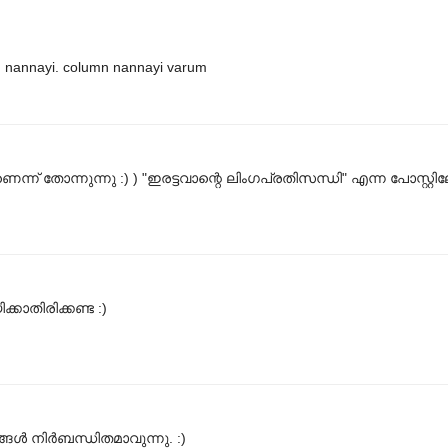
 nannayi. column nannayi varum
്ന് തോന്നുന്നു :) ) "ഇരട്ടവാന്റെ ലിംഗപ്രതിസന്ധി" എന്ന പോസ്റ്റിലേ
കാതിരിക്കണ്ട :)
ള്‍ നിര്‍ബന്ധിതമാവുന്നു. :)