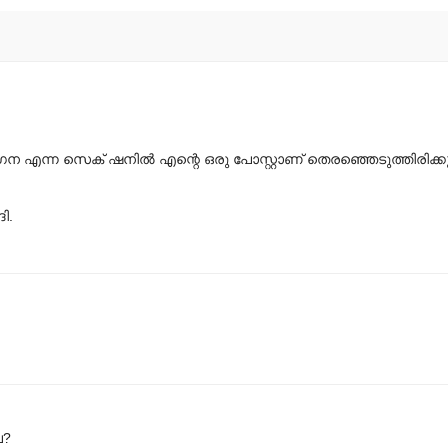
ോഗന എന്ന സെക് ഷനില്‍ എന്റെ ഒരു പോസ്റ്റാണ് തെരഞ്ഞെടുത്തിരിക്ക
ി.
േ?