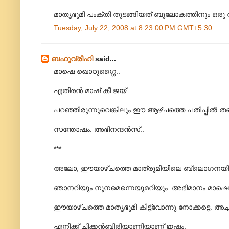
മാതൃഭൂമി പംക്തി തുടങ്ങിയത്‌ ബൂലോകത്തിനും ഒരു
Tuesday, July 22, 2008 at 8:23:00 PM GMT+5:30
ബഹുവ്രീഹി
said...
മാഷെ ഖൊഠുഗ്ഗൈ..
എതിരൻ മാഷ് കീ ജയ്.
പറഞ്ഞിരുന്നുവെങ്കിലും ഈ ആഴ്ചത്തെ പതിപ്പിൽ തന
സന്തോഷം. അഭിനന്ദൻസ്..
***
അലോ, ഈയാഴ്ചത്തെ മാ‍ത്രൂമിയിലെ ബ്ലൊഗനയിൽ ആർ
ഞാനറിയും നൂനമെന്നെയുമറിയും. അഭിമാനം മാഷെ
ഈയാഴ്ചത്തെ മാതൃഭൂമി കിട്ട്വോന്നു നോക്കട്ടെ. അച്ച
എനിക്ക് ചിക്കൻബിരിയാണിയാണ് ഇഷ്ടം.