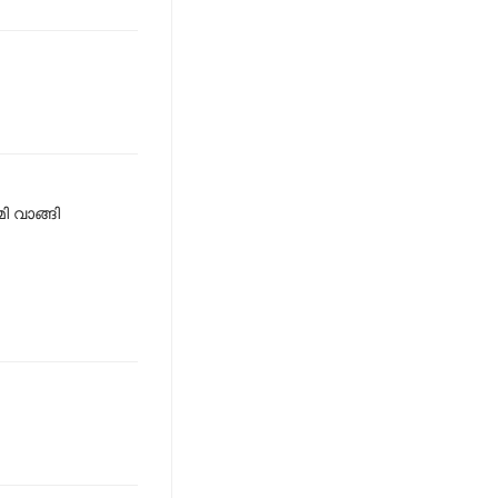
ി വാങ്ങി