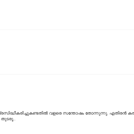
സിദ്ധീകരിച്ചുകണ്ടതില്‍ വളരെ സന്തോഷം തോന്നുന്നു. എതിരന്‍ കത
തുടരൂ..