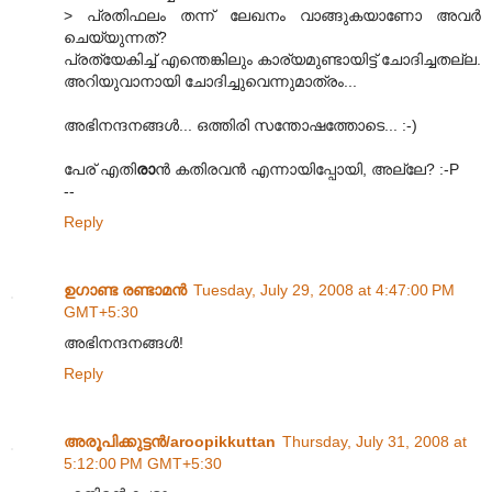
> പ്രതിഫലം തന്ന് ലേഖനം വാങ്ങുകയാണോ അവർ
ചെയ്യുന്നത്?
പ്രത്യേകിച്ച് എന്തെങ്കിലും കാര്യമുണ്ടായിട്ട് ചോദിച്ചതല്ല.
അറിയുവാനായി ചോദിച്ചുവെന്നുമാത്രം...
അഭിനന്ദനങ്ങൾ... ഒത്തിരി സന്തോഷത്തോടെ... :-)
പേര് എതി
രാ
ൻ കതിരവൻ എന്നായിപ്പോയി, അല്ലേ? :-P
--
Reply
ഉഗാണ്ട രണ്ടാമന്‍
Tuesday, July 29, 2008 at 4:47:00 PM
GMT+5:30
അഭിനന്ദനങ്ങള്‍!
Reply
അരൂപിക്കുട്ടന്‍/aroopikkuttan
Thursday, July 31, 2008 at
5:12:00 PM GMT+5:30