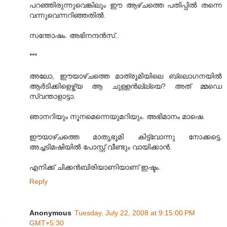
പറഞ്ഞിരുന്നുവെങ്കിലും ഈ ആഴ്ചത്തെ പതിപ്പിൽ തന്നെ
വന്നുവെന്നറിഞ്ഞതിൽ.
സന്തോഷം. അഭിനന്ദൻസ്..
***
അലോ, ഈയാഴ്ചത്തെ മാ‍ത്രൂമിയിലെ ബ്ലൊഗനയിൽ
ആർടിക്കിളെഴ്ത്യ ആ ചുള്ളൻല്ല്യെ? അത് മ്മഡെ
സ്വന്താളാട്ടാ.
ഞാനറിയും നൂനമെന്നെയുമറിയും. അഭിമാനം മാഷെ.
ഈയാഴ്ചത്തെ മാതൃഭൂമി കിട്ട്വോന്നു നോക്കട്ടെ.
അച്ചടിമഷിയിൽ പോസ്റ്റ് വീണ്ടും വാ‍യിക്കാൻ.
എനിക്ക് ചിക്കൻബിരിയാണിയാണ് ഇഷ്ടം.
Reply
Anonymous
Tuesday, July 22, 2008 at 9:15:00 PM
GMT+5:30