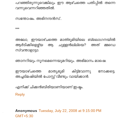
പറഞ്ഞിരുന്നുവെങ്കിലും ഈ ആഴ്ചത്തെ പതിപ്പിൽ തന്നെ
വന്നുവെന്നറിഞ്ഞതിൽ.
സന്തോഷം. അഭിനന്ദൻസ്..
***
അലോ, ഈയാഴ്ചത്തെ മാ‍ത്രൂമിയിലെ ബ്ലൊഗനയിൽ
ആർടിക്കിളെഴ്ത്യ ആ ചുള്ളൻല്ല്യെ? അത് മ്മഡെ
സ്വന്താളാട്ടാ.
ഞാനറിയും നൂനമെന്നെയുമറിയും. അഭിമാനം മാഷെ.
ഈയാഴ്ചത്തെ മാതൃഭൂമി കിട്ട്വോന്നു നോക്കട്ടെ.
അച്ചടിമഷിയിൽ പോസ്റ്റ് വീണ്ടും വാ‍യിക്കാൻ.
എനിക്ക് ചിക്കൻബിരിയാണിയാണ് ഇഷ്ടം.
Reply
Anonymous
Tuesday, July 22, 2008 at 9:15:00 PM
GMT+5:30