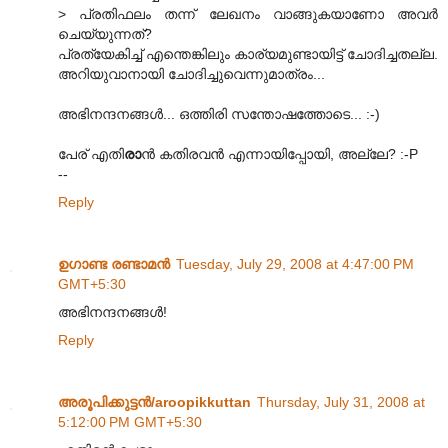
> പ്രതിഫലം തന്ന് ലേഖനം വാങ്ങുകയാണോ അവർ
ചെയ്യുന്നത്?
പ്രത്യേകിച്ച് എന്തെങ്കിലും കാര്യമുണ്ടായിട്ട് ചോദിച്ചതല്ല.
അറിയുവാനായി ചോദിച്ചുവെന്നുമാത്രം...
അഭിനന്ദനങ്ങൾ... ഒത്തിരി സന്തോഷത്തോടെ... :-)
പേര് എതി
രാ
ൻ കതിരവൻ എന്നായിപ്പോയി, അല്ലേ? :-P
--
Reply
ഉഗാണ്ട രണ്ടാമന്‍
Tuesday, July 29, 2008 at 4:47:00 PM
GMT+5:30
അഭിനന്ദനങ്ങള്‍!
Reply
അരൂപിക്കുട്ടന്‍/aroopikkuttan
Thursday, July 31, 2008 at
5:12:00 PM GMT+5:30