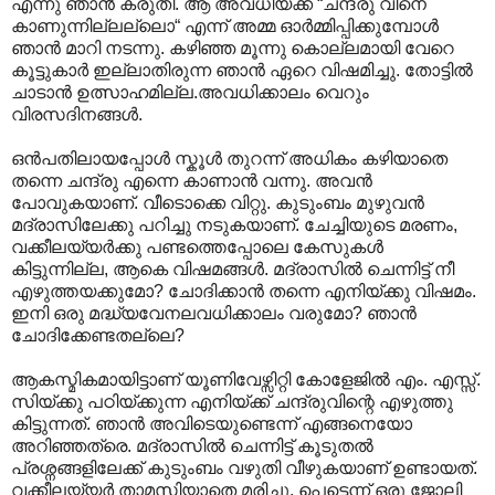
എന്നു ഞാൻ കരുതി. ആ അവധിയ്ക്ക് “ചന്ദ്രു വിനെ
കാണുന്നില്ലല്ലൊ“ എന്ന് അമ്മ ഓർമ്മിപ്പിക്കുമ്പോൾ
ഞാൻ മാറി നടന്നു. കഴിഞ്ഞ മൂന്നു കൊല്ലമായി വേറെ
കൂട്ടുകാർ ഇല്ലാതിരുന്ന ഞാൻ ഏറെ വിഷമിച്ചു. തോട്ടിൽ
ചാടാൻ ഉത്സാഹമില്ല.അവധിക്കാലം വെറും
വിരസദിനങ്ങൾ.
ഒൻപതിലായപ്പോൾ സ്കൂൾ തുറന്ന് അധികം കഴിയാതെ
തന്നെ ചന്ദ്രു എന്നെ കാണാൻ വന്നു. അവൻ
പോവുകയാണ്. വീടൊക്കെ വിറ്റു. കുടുംബം മുഴുവൻ
മദ്രാസിലേക്കു പറിച്ചു നടുകയാണ്. ചേച്ചിയുടെ മരണം,
വക്കീലയ്യർക്കു പണ്ടത്തെപ്പോലെ കേസുകൾ
കിട്ടുന്നില്ല, ആകെ വിഷമങ്ങൾ. മദ്രാസിൽ ചെന്നിട്ട് നീ
എഴുത്തയക്കുമോ? ചോദിക്കാൻ തന്നെ എനിയ്ക്കു വിഷമം.
ഇനി ഒരു മദ്ധ്യവേനലവധിക്കാലം വരുമോ? ഞാൻ
ചോദിക്കേണ്ടതല്ലെ?
ആകസ്മികമായിട്ടാണ് യൂണിവേഴ്സിറ്റി കോളേജിൽ എം. എസ്സ്.
സിയ്ക്കു പഠിയ്ക്കുന്ന എനിയ്ക്ക് ചന്ദ്രുവിന്റെ എഴുത്തു
കിട്ടുന്നത്. ഞാൻ അവിടെയുണ്ടെന്ന് എങ്ങനെയോ
അറിഞ്ഞത്രെ. മദ്രാസിൽ ചെന്നിട്ട് കൂടുതൽ
പ്രശ്നങ്ങളിലേക്ക് കുടുംബം വഴുതി വീഴുകയാണ് ഉണ്ടായത്.
വക്കീലയ്യർ താമസിയാതെ മരിച്ചു. പെട്ടെന്ന് ഒരു ജോലി