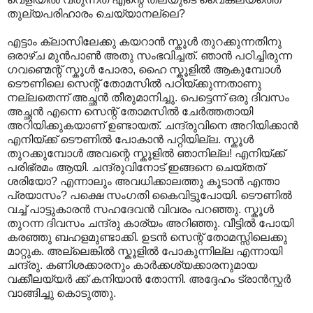
തുല്യപരിഹാരം ചെയ്യാനല്ലെ?
എട്ടാം ക്ലാസിലേക്കു കയറാൻ സ്കൂൾ തുറക്കുന്നതിനു
ഒരാഴ്ച മുൻപാൺ അതു സംഭവിച്ചത്. ഞാൻ പഠിച്ചിരുന്ന
ഗവണ്മെന്റ് സ്കൂൾ പോരാ, ഹൈ സ്കൂളിൽ ആകുമ്പോൾ
ടൌണിലെ സെന്റ് തോമസിൽ പഠിയ്ക്കുന്നതാണു
നല്ലതെന്ന് അച്ഛൻ തീരുമാനിച്ചു. പെട്ടെന്ന് ഒരു ദിവസം
അച്ഛൻ എന്നെ സെന്റ് തോമസിൽ ചേർത്തതായി
അറിയിക്കുകയാണ് ഉണ്ടായത്. ചന്ദ്രുവിനെ അറിയിക്കാൻ
എനിയ്ക്ക് ടൌണിൽ പോകാൻ പറ്റിയില്ല. സ്കൂൾ
തുറക്കുമ്പോൾ അവന്റെ സ്കൂളിൽ ഞാനില്ല! എനിയ്ക്ക്
പരിഭ്രമം ആയി. ചന്ദ്രുവിനോട് ഇങ്ങനെ ചെയ്തത്
ശരിയോ? എന്നാലും അവധിക്കാലത്തു കൂടാൻ എന്താ
പ്രയാസം? പക്ഷെ സംഗതി കൈവിട്ടുപോയി. ടൌണിൽ
വച്ച് പാട്ടുകാരൻ സഹദേവൻ വിവരം പറഞ്ഞു. സ്കൂൾ
തുറന്ന ദിവസം ചന്ദ്രു കാര്യം അറിഞ്ഞു. വീട്ടിൽ പോയി
കരഞ്ഞു ബഹളമുണ്ടാക്കി. ഉടൻ സെന്റ് തോമസ്സിലെക്കു
മാറ്റുക. അല്ലെങ്കിൽ സ്കൂളിൽ പോകുന്നില്ല എന്നായി
ചന്ദ്രു. കണിശക്കാരനും കാർക്കശ്യക്കാരനുമായ
വക്കീലയ്യർ ക്ക് കനിയാൻ തോന്നി. അദ്ദേഹം ട്രാൻസ്ഫർ
വാങ്ങിച്ചു കൊടുത്തു.