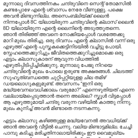
മൂന്നാലു ദിവസത്തിനകം ചന്ദ്രുവിനെ സെന്റ് തോമസിൽ
കണ്ടപ്പോഴേ എന്റെ ശ്വാസം നേരേ വീണുള്ളു. പക്ഷെ
അവൻ മിണ്ടുന്നില്ല. അസെംബ്ലിയ്ക്ക് ലൈൻ
നിന്നപ്പോൾ 8C യിലായിരുന്ന ചന്ദ്രുവിന്റെ ക്ലാസ് ലൈൻ
8D യിലായിരുന്ന എന്റെ ലൈനിന്റെ അടുത്തുതന്നെ.
ഞാൻ തിരിഞ്ഞ് അവനെ നോക്കിയപ്പോൾ വശത്തേക്കു
മാറി മുഖം തിരിച്ചു. ഒരു ദിവസം എന്റെ ക്ലാസിൽ വന്ന് ഒരു
എഴുത്ത് എന്റെ പുസ്തകക്കെട്ടിനിടയിൽ വച്ചിട്ടു പോയി.
സ്നേഹത്തെക്കുറിച്ചും ജീവിതത്തെക്കുറിച്ചുമൊക്കെ ഒരു
എട്ടാം ക്ലാസുകാരന് ആവുന്ന വിധത്തിൽ
എഴുതിപ്പിടിപ്പിച്ചിരിക്കുനു. മൂന്നാലു പേജു നിറയെ
ചന്ദ്രുവിന്റെ മുഖം പോലെ ഉരുണ്ട അക്ഷരങ്ങൾ. ചിലടത്ത്
സുഹൃത്ബന്ധത്തെ ചുറ്റിപ്പറ്റിയുളള ചില തമിഴ്
ഡയലൊഗുകളുമുണ്ട്. അവസനം “ഇനി ഒരു
മദ്ധ്യവേനലവധിക്കാലം വരുമോ?” എന്നെഴുതിയത് എന്നെ
വല്ലായ്മപ്പെടുത്താൻ തന്നെ അല്ലെ? സ്കൂൾ വിട്ടപ്പോൾ
ആ എഴുത്തുമായി ചന്ദ്രു വരുന്ന വഴിയിൽ കാത്തു നിന്നു.
മുഖം കുനിച്ച് അവൻ മിണ്ടാതെ നടന്നകന്നു.
എട്ടാം ക്ലാസു കഴിഞ്ഞുള്ള മദ്ധ്യവേനൽ അവധിയ്ക്ക്
ഞാൻ അവന്റെ വീട്ടിൽ ചെന്നു. വലിയ മിണ്ടാട്ടമില്ല. ചേച്ചി
പാമ്പു കടിച്ചു മരിച്ചതിനാലായിരിക്കും ഈ വൈമുഖ്യം