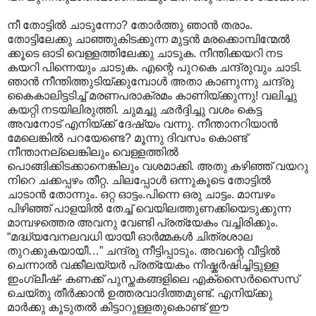
നീ തോട്ടിൽ ചാടുന്നോ? തോർത്തു ഞാൻ തരാം.
തോട്ടിലേക്കു ചാഞ്ഞുകിടക്കുന്ന മുട്ടൻ മരക്കൊമ്പിന്മേൽ
ക്കൂടെ ഓടി വെള്ളത്തിലേക്കു ചാടുക. നീന്തിക്കയറി നട
കയറി പിന്നെയും ചാടുക. എന്റെ പുറകെ ചന്ദ്രുവും ചാടി.
ഞാൻ നീന്തിത്തുടിയ്ക്കുമ്പോൾ അതാ കാണുന്നു ചന്ദ്രു
കൈകാലിട്ടടിച്ച് മരണപരാക്രമം കാണിയ്ക്കുന്നു! വലിച്ചു
കയറ്റി നടയിലിരുത്തി. ചുമച്ചു ഛർദ്ദിച്ചു വശം കെട്ട
അവനോട് എനിയ്ക്ക് ദേഷ്യം വന്നു. നീന്താനറിയാൻ
മേലെങ്കിൽ പറയേണ്ടെ? മൂന്നു ദിവസം കൊണ്ട്
നീന്താനല്ലെങ്കിലും വെള്ളത്തിൽ
പൊങ്ങിക്കിടക്കാ‍നെങ്കിലും വശമാക്കി. അതു കഴിഞ്ഞ് വയറു
നിറെ ചക്കപ്പഴം തീറ്റ. ചിലപ്പോൾ ഒന്നുകൂടെ തോട്ടിൽ
ചാടാൻ തോന്നും. ഒറ്റ ഓട്ടം.പിന്നെ ഒരു ചാട്ടം. മാമ്പഴം
പിഴിഞ്ഞ് പാളയിൽ തേച്ച് വെയിലത്തുണക്കിയെടുക്കുന്ന
മാമ്പഴത്തെര അവനു വേണ്ടി പ്രത്യേകം വച്ചിരിക്കും.
“മദ്ധ്യവേനലവധി യായീ ഓർമ്മകൾ ചിത്രശാല
തുറക്കുകയായീ…” ചന്ദ്രു നീട്ടിപ്പാടും. അവന്റെ വീട്ടിൽ
ചെന്നാൽ വക്കീലയ്യർ പ്രത്യേകം നിഷ്കർഷിച്ചിട്ടുള്ള
ഇംഗ്ലീഷ്- കണക്ക് പുസ്തകങ്ങളിലെ എക്സൈർസൈസ്
ചെയ്തു തീർക്കാൻ ഉത്തരവാദിത്തമുണ്ട്. എനിയ്ക്കു
മാർക്കു കൂടുതൽ കിട്ടാറുള്ളതുകൊണ്ട് ഈ