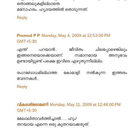
തൊങ്ങലുക‌ളില്ലാതെ.
മ‌നോഹരം. ഹൃദയത്തില്‍ തൊടുന്നത്.
Reply
Promod P P
Monday, May 4, 2009 at 12:53:00 PM
GMT+5:30
എന്ത് പറയാൻ.. ജീവിതം ചിലപ്പോഴെങ്കിലും
ഇങ്ങനെയൊക്കെയാണ്. സമാനമാ‍യ അനുഭവം
ഉണ്ടായിട്ടുണ്ട് പക്ഷെ ഇവിടെ എഴുതുന്നീല്ല്ല.
രംഗബോധമില്ലാത്ത കോമാളി നൽകുന്ന ഇത്തരം
വേദനകൾ..
Reply
വികടശിരോമണി
Monday, May 11, 2009 at 12:48:00 PM
GMT+5:30
മേലാലിതാവർത്തിച്ചാൽ......ഹും!
തറയായ എന്നെ ഒരു കൂതറയാക്കരുത്.