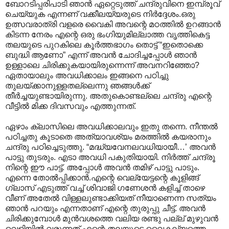
ബോറടിപ്പരിപാടി ഞാൻ ഏറ്റെടുത്ത് ചന്ദ്രുവിനെ ഇമ്പ്രൂവ്
ചെയ്യുക എന്നണ് വക്കീലയ്യരുടെ നിർദ്ദേശം.ഒരു
ഉത്സവരാത്രി വളരെ വൈകി അവന്റെ മഠത്തിൽ ഉറങ്ങാൻ
കിടന്ന നേരം എന്റെ ഒരു ഭംഗിയുമില്ലാത്ത വൃത്തികെട്ട
തലയുടെ പുറകിലെ കൂർത്തഭാഗം തൊട്ട് “ഇതൊക്കെ
ബുദ്ധി ആണോ” എന്ന് അവൻ ചോദിച്ചപ്പോൾ ഞാൻ
ഉള്ളാലെ ചിരിക്കുകയായിരുന്നെന്ന് അവനറിഞ്ഞോ?
ഏതായാലും അവധിക്കാലം ഇങ്ങനെ പഠിച്ചു
തുലയ്ക്കാനുള്ളതല്ലെന്നു ഞങ്ങൾക്ക്
തീർച്ചയുണ്ടായിരുന്നു. അതുകൊണ്ടല്ലെ ചന്ദ്രു എന്റെ
വീട്ടിൽ മിക്ക ദിവസവും എത്തുന്നത്.
ഏഴാം ക്ലാസിലെ അവധിക്കാലവും ഇതു തന്നെ. നീന്തൽ
പഠിച്ചതു കൂടാതെ അത്യാവശ്യം മരത്തിൽ കയരാനും
ചന്ദ്രു പഠിച്ചെടുത്തു. “മദ്ധ്യവേനലവധിയായീ…’ അവൻ
പാട്ടു തുടരും. എടാ അവധി പകുതിയായി. നിർത്ത് ചന്ദ്രൂ
നിന്റെ ഈ പാട്ട്. അപ്പോൾ അവൻ തമിഴ് പാട്ടു പാടും.
എന്നെ തോൽ‌പ്പിക്കാൻ.എന്റെ വെല്യേട്ടന്റെ കൂളിങ്ങ്
ഗ്ലാസ് എടുത്ത് വച്ച് ശിവാജി ഗണേശൻ കളിച്ച് താഴെ
വീണ് അതേൽ വിള്ളലുണ്ടാക്കിയത് നീയാണെന്ന സത്യം
ഞാൻ പറയും എന്നതാണ് എന്റെ തുരുപ്പു ചീട്ട്. അവൻ
ചിരിക്കുമ്പോൾ മുൻവശത്തെ വലിയ രണ്ടു പല്ല് മുഴുവൻ
വെളിയിൽ വരുന്നത് എന്റെ തലയുടെ വൈകല്യത്തെ