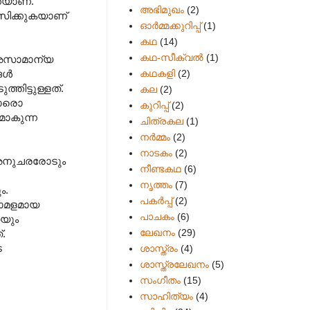
്കയാണ്.
അഭിമുഖം
(2)
ലസിക്കുകയാണ്
ഓർമ്മക്കുറിപ്പ്
(1)
കഥ
(14)
കഥ-സീക്വല്‍
(1)
‍ അസാമാന്യ
കഥകളി
(2)
ങൾ‍
്തിട്ടുള്ളത്.
കല
(2)
രോരൊ
കുറിപ്പ്
(2)
മാകുന്ന
ചിത്രകല
(1)
നർമ്മം
(2)
നാടകം
(2)
, അനുചരരോടും
നീണ്ടകഥ
(6)
നൃത്തം
(7)
ം.
പകര്‍പ്പ്
(2)
കോമളമായ
പാചകം
(6)
െയും
ലേഖനം
(29)
 ‍
െ
ശാസ്ത്രം
(4)
ശാസ്ത്രലേഖനം
(5)
സംഗീതം
(15)
സാഹിത്യം
(4)