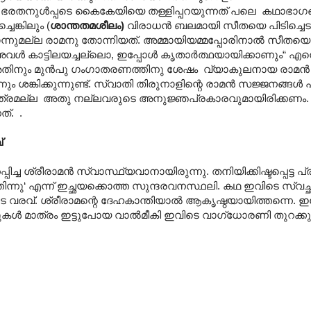
. ഭരതനുൾപ്പടെ കൈകേയിയെ തള്ളിപ്പറയുന്നത് പലെ കഥാഭാഗ
ങ്കിലും (
ശാന്തതമശീലം)
വിരാധന്‍ ബലമായി സീതയെ പിടിച്ചെടു
്നുമല്ല രാമനു തോന്നിയത്. അമ്മായിയമ്മപ്പോരിനാല്‍ സീതയെ
 അവള്‍ കാട്ടിലയച്ചല്ലൊ, ഇപ്പോള്‍ കൃതാര്‍ത്ഥയായിക്കാണും“ എന
ം. അതിനും മുൻപു ഗംഗാതരണത്തിനു ശേഷം വ്യാകുലനായ രാമ
ങ്കിക്കുന്നുണ്ട്. സ്വാതി തിരുനാളിന്റെ രാമന്‍ സജ്ജനങ്ങള്‍ പ
ത്രമല്ല അതു നല്ലവരുടെ അനുജ്ഞപ്രകാരവുമായിരിക്കണം
്. .
്
രാമൻ സ്വാസ്ഥ്യവാനായിരുന്നു. തനിയിക്കിഷ്ടപ്പെട്ട പ്രക
ിന്നു‘ എന്ന് ഇച്ഛയക്കൊത്ത സുന്ദരവനസ്ഥലി. കഥ ഇവിടെ സ്വ
െ വരവ്. ശ്രീരാമന്റെ ദേഹകാന്തിയാൽ ആകൃഷ്ഠയായിത്തന്നെ.
ാക്കുകൾ മാത്രം ഇട്ടുപോയ വാൽമീകി ഇവിടെ വാഗ്ധോരണി തുറക