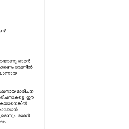
ട്:
പേരെയാണു രാമൻ
രണകാരണം രാമനിൽ
ലൊന്നായ
 ഖലനായ മാരീചന
മാരീചനാകട്ടെ ഈ
ുകയാനെങ്കിൽ
 കൊല്ലാൻ
ുമെന്നും രാമൻ
ഷം.