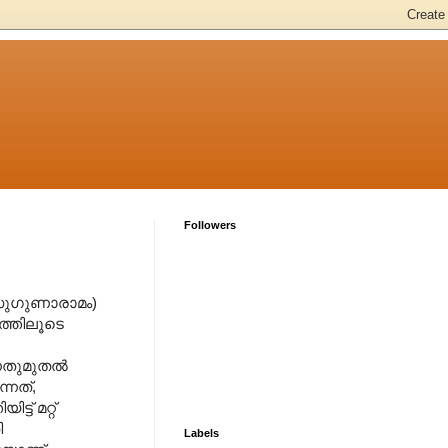
Followers
സുഗുണാരാമം)
ത്തിലൂടെ
നതുമുതല്‍
്നത്,
് മറ്റ്
ി
Labels