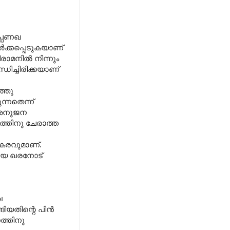
പ്പണഖ
ക്കപ്പെടുകയാണ്
ാമനിൽ നിന്നും
ിച്ചിരിക്കയാണ്
്ഞു
്നതെന്ന്
ു അനുജന
ത്തിനു ചേരാത്ത
ഭീകരവുമാണ്.
ഠനായ ഖരനോട്
ഖ
ങിയതിന്റെ പിൻ
ത്തിനു