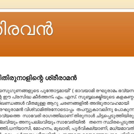
ിരവന്‍
തിരുനാളിന്റെ ശ്രീരാമന്‍
സുഗുണങ്ങളുടെ പൂന്തോട്ടമായി” ( ഭാവയാമി രഘുരാമം ഭവ്യ
 ഈ പ്രസിദ്ധ കീര്‍ത്തന്ം എം. എസ്. സുബ്ബലക്ഷ്മിയുടെ കളകണ്ഠ
ിഖണ്ഡങ്ങൾ‍ വീതമുള്ള ആറു ചരണങ്ങളില്‍ അദ്ഭുതാവഹമായി
മയം. രഘുരാമൻ‍‍ വിശ്വാമിത്രനോടൊപ്പം തപസ്സുകാവലിനു പോകുന്
്തെ സാവേരി രാഗത്തിലാണ് തിരുനാള്‍ ചിട്ടപ്പെടുത്തിയിരുന
ിയും അനുപല്ലവിയും സാവേരിയിൽ തന്നെ സ്ഥിരപ്പെടുത്തിയിട്ട
ഞ്ഞി,ധന്യാസി, മോഹനം, മുഖാരി, പൂര്‍വികല്യാണി, മധ്യമാവത