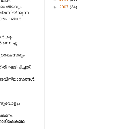
‍ക്ക്
ം ധൈര്യവും
►
2007
(34)
ല്ലസിയ്ക്കുന്ന
്ദരപദങ്ങൾ
ക്കും.
ന്നിച്ചു
ുരാക്ഷസരും
ഘടിപ്പിച്ചത്.
ിന്യാസങ്ങള്‍‍.
്ടുവോളും
ിക്കണം.
ാഭിഷേകമഥ