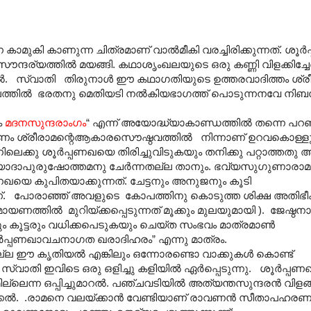
ാമുകി കാണുന്ന ചിത്രമാണ് വാൽമീകി വരച്ചിരിക്കുന്നത്. ശൂർ
യത്തിൽ മയങ്ങി. കഥാശൃംഖലയുടെ ഒരു കണ്ണി വിളക്കിച്ചേർ
. സ്വാതി തിരുനാൾ ഈ കഥാഗതിയുടെ ഉത്തരവാദിത്തം ശ്രീര
ലത്തിൽ ഭരതനു മെതിയടി നൽകിയഭാഗത്ത് പൊടുന്നനവേ നിബന്ധ
ം
മദനസുന്ദരാംഗം
“ എന്ന് അയോദ്ധ്യാകാണ്ഡത്തിൽ തന്നെ പറഞ
ണം ശ്രീരാമന്റെആകാരസൌഷ്ഠവത്തിൽ നിന്നാണ് ഉറവകൊള്ളുന
ിലെക്കു ശൂർപ്പണഖയെ തിരിച്ചുവിടുകയും തനിക്കു പറ്റാത്തത
മര്യാദാപുരുഷോത്തമനു ചേർന്നതല്ല താനും. ഭവ്യസുഗുണാരാമ
ണഖയെ കുപിതയാക്കുന്നത്. ചേട്ടനും അനുജനും കൂടി
ആണ്. പോരാഞ്ഞ് അവളുടെ കോപത്തിനു കൊടുത്ത ശിക്ഷ അതി
രാമായണത്തിൽ മുറിയ്ക്കപ്പെടുന്നത് മൂക്കും മുലയുമായി ). ജേഷ്
ും കൂട്ടരും വധിക്കപെടുകയും ചെയ്ത സംഭവം മാത്രമാൺ
ൂർപ്പണഖാവചനാഗത ഖരാദിഹരം” എന്നു മാത്രം.
ില്ല ഈ കൃതിയൽ എങ്കിലും ഒന്നോരണ്ടൊ വാക്കുകൾ കൊണ്ട്
്വാതി ഇവിടെ ഒരു ഒളിച്ചു കളിയിൽ ഏർപ്പെടുന്നു. ശൂർപ്പണ
ലെന്ന ഒപ്പിച്ചുമാറൽ. പഞ്ചവടിയിൽ അത്യന്തസുന്ദരൻ വിളങ്
ക്കൽ. .രാമനെ വലയ്ക്കാൻ വേണ്ടിയാണ് രാവണൻ സീതാപഹരണ