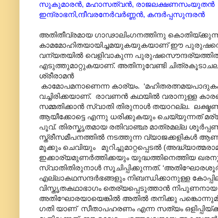
സുകുമാരൻ, മഹാസത്വൻ, രാജലക്ഷണസംയുതൻ
ഇന്ദ്രാഭനി,ന്ദീവരനേർവർണ്ണൻ, കന്ദർപ്പസുന്ദരൻ
അതിതീവ്രമായ ഗാഢാലിംഗനത്തിനു കൊതിയ്ക്കുന്ന ക
കാമമോഹിതയായിച്ചമയുകയുകയാണ് ഈ പുരുഷസൌന്ദര്
വന്യതയിൽ വെളിവാകുന്ന പുരുഷസൌന്ദര്യത്തിൽ
എടുത്തുമാറ്റുകയാണ്. അതിനുവേണ്ടി ചിത്രകൂടാച
ശ്രീരാമൻ
കാമോപമനാണെന്ന കാര്യം. ‘മഹിതരത്നമയപാദുക
വച്ചിരിക്കയാണ്. രാവണൻ കഥയിൽ വരാനുള്ള കാര
സമ്മതിക്കാൻ സ്വാതി തിരുനാൾ തയാറല്ല. ലക്ഷ്മണ
ആയീക്കോട്ടെ എന്നു ധരിക്കുകയും ചെയ്യുന്നത് 
പൂവ്. തിരസ്കൃതമായ രതിവാഞ്ഛ മാത്രമല്ല ശൂർപ്പ
സ്ത്രീസമീപനത്തിൽ നടത്തുന്ന വ്യാജക്കളികൾ 
മൂക്കും ചെവിയും മുറിച്ചുമാറ്റപ്പെടൽ (അദ്ധ്യാത്മ
ഇക്കാര്യമുണർത്തിക്കയും യുദ്ധത്തിനെത്തിയ ഖരന
സ്വാതിതിരുനാൾ സൂചിപ്പിക്കുന്നത്. ‘അതിഘോരശ
എല്ലാകഥസന്ദർഭങ്ങളും നിബന്ധിക്കാനുള്ള കോപ്പ
വിസ്തൃതകഥാഭാഗം തെര്യപ്പെടുത്താൻ നിപുണനായ സ
അതിഘോരയായെങ്കിൽ അതിൽ തനിക്കു പങ്കൊന്നുമില്
ഗതി യാണ് സീതാപഹരണം എന്ന സത്യം ഒളിപ്പിയ്