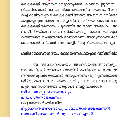
കൈകേയീ ആര്യയാട്ടൊന്നുമല്ല കാണപ്പെടുന്നത്
വ്യക്തമാണ്. വനയാത്രാസമയത്ത് സംയമനം ദീക്ഷിച്ചെ
വച്ച് ഓടിയപ്പോള്‍ കൈകേയി അത്ര ആര്യയായിട്ടൊന
കഷ്ടപ്പെടുത്തിയെന്നും “ഏവര്‍ക്കും പ്രിയനാമെന്നെ
കൈകേയീഭര്‍സനം ‍ പുറത്തിട്ട ആളാണ് അദ്ദേഹ
സുമിത്രയ്ക്കും വിഷം നൽകിയേക്കും കൈകേയി എന്നും ശ
വനയാത്ര ചെയ്തവന്‍ മാത്രമാണ്. അനുസരണ മാ
കൈകേയി സ്വാതിതിരുനാളിന് ആര്യയായി മാറുന്നത
ശ്രീരാമസൌന്ദര്യം-രാമായണകഥയുടെ വഴിത്തിരിവ
അതിമനോഹരമായ പഞ്ചവടിയിൽ താമസമുറപ്പിച്ച ശ്രീ
സ്ഥലം. “ഭംഗി വേണം വനത്തിനി ഭംഗിവേണം സ്ഥലത്ത
നിലയുറപ്പിക്കുകയാണ്. അപ്പോഴാണ് ശൂർപ്പണഖയുട
ശ്രീരാമസൌന്ദര്യത്തെക്കുറിച്ച് ഒന്നോരണ്ടോ വ
പുരുഷസൌന്ദര്യം അപ്പാടെ വെളിവാക്കാൻ.
സിംഹോരസ്കം
മഹാബാഹും
പദ്‌മപത്രനിഭേക്ഷണം
വള്ളത്തോൾ തർജ്ജിമ:
ദീപ്താനനൻ മഹാബാഹു താമരത്താർ ദളേക്ഷണൻ
ഗജവിക്രാന്തഗമനൻ വട്ടച്ചിട വഹിച്ചവൻ