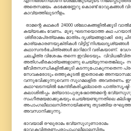
എന്നിങ്ങനെയാണി ശെമ്മാങ്കുടിയുടെ നിജപ്പെടുത്തല്‍
അതെസമയം ‍ കടക്കേണ്ണേറു കൊണ്ട് ഭാവുകങ്ങള്‍
കാവ്യത്തിലുടനീളം.
രാമന്റെ കഥകള്‍ ‍ 24000 ശ്ലോകങ്ങളില്‍ക്കൂടി വാ
കയ്യടക്കം വേണം. മുഴു ഘടനയൊത്ത കഥ പറയാന്‍ 
ശ്രീരാമപ്രത്യക്ഷം മാത്രം ദൃശ്യങ്ങളാക്കി ഒരു ചിത്
കാര്യകാരണയുക്തികള്‍ വിട്ടിട്ട് നിശ്ചലദൃശ്യങ
കഥാസന്ദര്‍ഭചിത്രങ്ങള്‍ മാറിമാറി വരികയാണ്. 
ചലച്ചിത്ര വിശേഷം തന്നെ ഇവിടെയും. വിവിധജീവിതഘട
അതിഗം‍ഭീരകാര്യങ്ങളാണു ചെയ്യുന്നതെങ്കിലും 
ജീവിതസന്ധികളില്‍ക്കൂടി കടന്നുപോകുന്നതെന്ന പ
സേവകരോടും ഒത്തുകൂടല്‍ ഇതൊക്കെ അനയാസമായി ത
വന്നുഭവിക്കുന്നുവെന്ന സുഗമലളിത അവതരണം. 
കഥാഘടനയില്‍ കേന്ദ്രീകരിച്ചല്ലാതെ പാത്രസൃഷ്ടി 
കലാശില്‍പ്പം മര്യാദാപുരുഷോത്തമന്റെ ഭവ്യസുഗ
സംഗീതമയമാക്കുകയും ചെയ്യേണ്ടുന്നതിലെ ക്ലിഷ്ടത അ
അപാംഗലീലാലസിതനായിക്കണ്ടു തുടങ്ങിയ രഘൂത്തമ
അവസാനിക്കുന്നു.
ഭാവയാമി രഘുരാമം ഭവ്യസുഗുണാരാമം
ഭാവുകവിതരണപരാപാംഗലീലാലസിതം