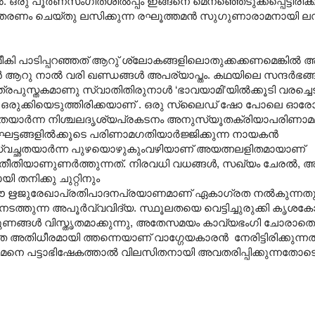
. ഒരു പൂര്‍ണസംഗീതശില്‍പ്പം ഇങ്ങനെ മെനഞ്ഞെടുക്കപ്പെട്ടിരിക
 വിതരണം ചെയ്തു ലസിക്കുന്ന രഘൂത്തമന്‍ സുഗുണാരാമനായി 
ല്‍മീകി പാടിപ്പറഞ്ഞത് ആറു് ശ്ലോകങ്ങളിലൊതുക്കക്കണമെങ്കില്
ആറു നാൽ വരി ഖണ്ഡങ്ങൾ‍ അപര്യാപ്തം. കഥയിലെ സന്ദര്‍ഭങ്
രപുസ്തകമാണു സ്വാതിതിരുനാള്‍ ‘ഭാവയാമി’യില്‍ക്കൂടി വരച്ചെടുത
്ങള്‍ ഒരുക്കിയെടുത്തിരിക്കയാണ് . ഒരു സ്ലൈഡ് ഷോ പോലെ ഓ
വേഗതയാര്‍ന്ന നിശ്ചലദൃശ്യപ്രകടനം അനുസ്യൂതക്രിയാപരിണാമ
്ടങ്ങളില്‍ക്കൂടെ പരിണാമഗതിയാര്‍ജ്ജിക്കുന്ന നായകന്‍
സ്വച്ഛതയാര്‍ന്ന പുഴയൊഴുകുംവഴിയാണ് അയത്നലളിതമായാണ്
്രതീതിയാണുണര്‍ത്തുന്നത്. നിരവധി വധങ്ങൾ‍, സഖ്യം ചേരല്‍
നിക്കു ചുറ്റിനും
ഈ ഋജുരേഖാപ്രതിപാദനപ്രയാണമാണ് ഏകാഗ്രത നല്‍കുന്നതു
നടത്തുന്ന അപൂര്‍വ്വവിദ്യ. സ്ഥൂലതയെ വെട്ടിച്ചുരുക്കി കൃശ
ുണങ്ങള്‍‍ വിസ്തൃതമാക്കുന്നു, അതേസമയം കാവ്യഭംഗി ചോരാത
തിധീരമായി ത്തന്നെയാണ് വാഗ്ഗേയകാരന്‍ നേരിട്ടിരിക്കുന്നത്.
നെ പട്ടാഭിഷേകത്താല്‍ വിലസിതനായി അവതരിപ്പിക്കുന്നതോട