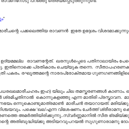
രാവണനോടു പറഞ്ഞു തെര്യപ്പെടുത്തുന്നുണ്ട്:
ും
”
രീചന്റെ പക്കലെത്തിയ രാവണൻ ഇതേ ഉദ്ദേശം വിശദമാക്കുന്നുണ്
ുള്ള ഉദ്യമമല്ല രാവണന്റേത്. ഖരനുൾപ്പെടെ പതിനാലായിരം 
ിക്കുന്നു. ഇതിനൊക്കെ പ്രതികാരം ചെയ്യുക തന്നെ. സീതാപഹ
ൃതി പകരം. രഘൂത്തമന്റെ നാരദപ്രോക്തമായ ഗുണഗണങ്ങിളി
രൂപധരഖലമാരീചഹരം ഇഹ) യിലും ചില തമസ്കരണങ്ങൾ കാണാം.
കാൻ ശ്രമിച്ചതിനാൽ കൊന്നുകളഞ്ഞു എന്ന മാതിരി പ്രസ്താവന. 
ാണഭയം ഒന്നുകൊണ്ടുമാത്രമാൺ മാരീചൻ തയാറായത്. മരിയ്ക്ക
 നിശ്ചയവും. പക്ഷെ ‘ഖല’എന്ന വിശേഷണം ചേർത്ത് ശ്രീരാമനു
രണത്തെ അമർത്തിയിരിക്കുന്നു..സ്വർണ്ണമാനിൽ സീത ഭ്രമിയ്ക്ക
ണന്റെ അതിബുദ്ധിയ്ക്കു അടിയറവുപറയൽ സുഗുണാരാമനു ദോ