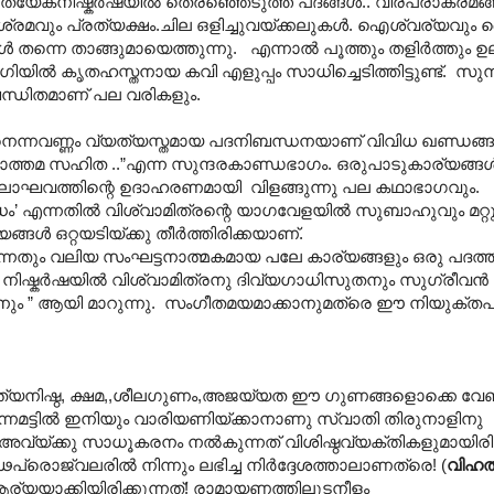
്യേകനിഷ്കര്‍ഷയില്‍ തെരഞ്ഞെടുത്ത പദങ്ങള്‍.. വീരപരാക്രമങ്ങള്
്രമവും പ്രത്യക്ഷം.ചില ഒളിച്ചുവയ്ക്കലുകള്‍. ഐശ്വര്യവു
്‍ തന്നെ താങ്ങുമായെത്തുന്നു. എന്നാല്‍ പൂത്തും തളിര്‍ത്തും ഉ
ില്‍ കൃതഹസ്തനായ കവി എളുപ്പം സാധിച്ചെടിത്തിട്ടുണ്ട്. സുന
ബന്ധിതമാണ് പല വരികളും.
വണ്ണം വ്യത്യസ്തമായ പദനിബന്ധനയാണ് വിവിധ ഖണ്ഡങ്ങള്‍
തമ സഹിത ..”എന്ന സുന്ദരകാണ്ഡഭാ‍ഗം. ഒരുപാടുകാര്യങ്ങള്‍ ഒ
്തലാഘവത്തിന്റെ ഉദാഹരണമായി വിളങ്ങുന്നു പല കഥാഭാഗവും.
നതില്‍ വിശ്വാമിത്രന്റെ യാഗവേളയില്‍ സുബാഹുവും മറ്റ
ള്‍ ഒറ്റയടിയ്ക്കു തീര്‍ത്തിരിക്കയാണ്.
വലിയ സംഘട്ടനാത്മകമായ പലേ കാര്യങ്ങളും ഒരു പദത്തില്‍ 
 നിഷ്കര്‍ഷയില്‍ വിശ്വാമിത്രനു ദിവ്യഗാധിസുതനും സുഗ്രീവന്‍
ം ” ആയി മാറുന്നു. സംഗീതമയമാക്കാനുമത്രെ ഈ നിയുക്തപദവ
സത്യനിഷ്ഠ, ക്ഷമ,,ശീലഗുണം,അജയ്യത ഈ ഗുണങ്ങളൊക്കെ വേണ
മട്ടിൽ ഇനിയും വാരിയണിയ്ക്കാനാണു സ്വാതി തിരുനാളിനു
ാ അവ്യ്ക്കു സാധൂകരനം നല്‍കുന്നത് വിശിഷ്ഠവ്യക്തികളുമായിര
്വലരില്‍ നിന്നും ലഭിച്ച നിര്‍ദ്ദേശത്താലാണത്രെ! (
വിഹത
ാക്കിയിരിക്കുന്നത്! രാമായണത്തിലുടനീളം