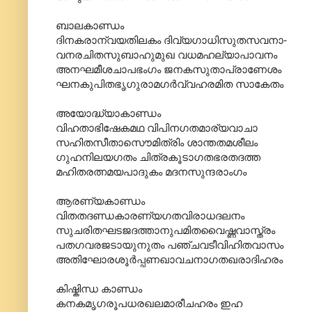
ബാലകാണ്ഡം
ദിനകരാന്വയതിലകം ദിവ്യഗാധിസുതസവനാ-
വനരചിതസുബാഹുമുഖ വധമഹല്യാപാവനം
അനഘമീശചാപഭംഗം ജനകസുതാപ്രാണേശം
ഘനകുപിതഭൃഗുരാമഗർവ്വഹരമിത സാകേതം
അയോദ്ധ്യാകാണ്ഡം
വിഹതാഭിഷേകമഥ വിപിനഗതമാര്യവാചാ
സഹിതസീതാസൌമിത്രിം ശാന്തതമശീലം
ഗുഹനിലയഗതം ചിത്രകൂടാഗതഭരതദത്ത
മഹിതരത്നമയപാദുകം മദനസുന്ദരാംഗം
ആരണ്യകാണ്ഡം
വിതതദണ്ഡകാരണ്യഗതവിരാധദലനം
സുചരിതഘടജദത്താനുപമിതവൈഷ്ണവാസ്ത്രം
പതഗവരജടായുനുതം പഞ്ചവടീവിഹിതവാസം
അതിഘോരശൂർപ്പണഖാവചനാഗതഖരാദിഹരം
കിഷ്കിന്ധ കാണ്ഡം
കനകമൃഗരൂപധരഖലമാരീചഹരം ഇഹ