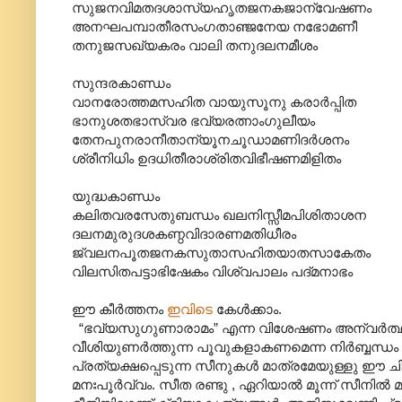
സുജനവിമതദശാസ്യഹൃതജനകജാന്വേഷണം
അനഘപമ്പാതീരസംഗതാഞ്ജനേയ നഭോമണീ
തനുജസഖ്യകരം വാലി തനുദലനമീശം
സുന്ദരകാണ്ഡം
വാനരോത്തമസഹിത വായുസൂനു കരാർപ്പിത
ഭാനുശതഭാസ്വര ഭവ്യരത്നാംഗുലീയം
തേനപുനരാനീതാന്യൂനചൂഡാമണിദർശനം
ശ്രീനിധിം ഉദധിതീരാശ്രിതവിഭീഷണമിളിതം
യുദ്ധകാണ്ഡം
കലിതവരസേതുബന്ധം ഖലനിസ്സീമപിശിതാശന
ദലനമുരുദശകണ്ഠവിദാരണമതിധീരം
ജ്വലനപൂതജനകസുതാസഹിതയാതസാകേതം
വിലസിതപട്ടാഭിഷേകം വിശ്വപാലം പദ്‌മനാഭം
ഈ കീർത്തനം
ഇവിടെ
കേൾക്കാം.
“ഭവ്യസുഗുണാരാമം” എന്ന വിശേഷണം അന്വര്‍ത്ഥമ
വീശിയുണര്‍ത്തുന്ന പൂവുകളാകണമെന്ന നിർബ്ബന്ധം
പ്രത്യക്ഷപ്പെടുന്ന സീനുകള്‍ മാത്രമേയുള്ളു ഈ 
മനഃപൂര്‍വ്വം. സീത രണ്ടു ‍, ഏറിയാൽ മൂന്ന് സീനിൽ 