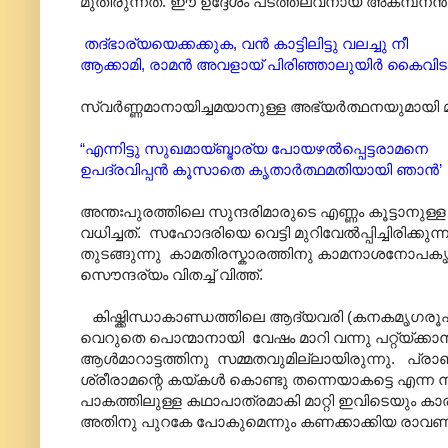
മുതിരുന്നത്. ഈ ഉദ്ദേശം പടത്തലവനായ അകമ്പനൻ 
തദ്ഭാര്യയെക്കക്കുക, വൻ കാട്ടിലിട്ടു വലച്ചു നീ
ആക്കാമി, രാമൻ അവളായ് പിരിഞ്ഞാലുയിർ കൈവിട
സ്വർണ്ണമാനായിച്ചമയാനുള്ള അഭ്യർത്ഥനയുമായി മാ
“എന്നിട്ടു സുഖമായ്ബ്ഭാര്യ പോയഴൽ‌പ്പെട്ടരാമനെ
ഉപദ്രവിപ്പൻ കൂസാതെ കൃതാർത്ഥമതിയായി ഞാൻ’
അന്തഃപുരത്തിലെ സുന്ദരിമാരുടെ എണ്ണം കൂട്ടാന
വധിച്ചത്. സഹോദരിയെ വെട്ടി മുറിവേൽ‌പ്പിച്ചിര
തുടങ്ങുന്നു കാമതിരസ്കാരത്തിനു കാമനാശനോപക
സൌന്ദര്യം വിതച്ച് വിത്ത്.
കിഷ്ക്കിന്ധാകാണ്ഡത്തിലെ ആദ്യവരി (കനകമൃഗ
വെറുതെ പൊന്മാനായി വേഷം മാറി വന്നു പറ്റ്യ്ക്
ആൾമാറാട്ടത്തിനു സമ്മതവുമില്ലായിരുന്നു. പ്ര
ശ്രീരാമന്റെ കയ്കൾ കൊണ്ടു തന്നെയാകട്ടെ എന്ന
പാകത്തിലുള്ള കഥാപാത്രമാകി മാറ്റി ഇവിടെയും കാ
അതിനു പുറകേ പോകുമെന്നും കണക്കാക്കിയ രാവ