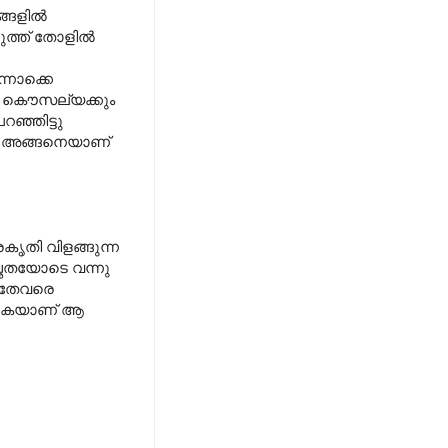
ങ്ങളിൽ
ത്ത് തോളില്‍
്നൊക്കെ
ൻ കൌസല്യക്കും
റഞ്ഞിട്ടു
. അങ്ങനെയാണ്
ൃതി വിളങ്ങുന്ന
ച്ഛതയോടെ വന്നു
 ഇതേവരെ
്കുകയാണ് ആ