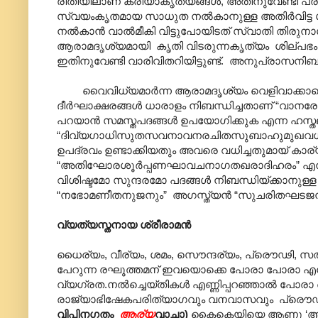
രീതിയിലാണ് ക്രിയാകൃത്യങ്ങള്‍, അതിനുവേണ്ടി പ്രത
സ്വയംകൃതമായ സാധുത നല്‍കാനുള്ള അതിര്‍വിട്ട ശ
നല്‍കാന്‍ വാല്‍മീകി വിട്ടുപോയിടത് സ്വാതി തിരുനാള
ആരാമദൃശ്യമായി കൃതി വിടരുന്നകൃത്യം ശില്പഭംഗിയ
ഇതിനുവേണ്ടി വാരിവിതറിയിട്ടുണ്ട്. അനുപ്രാസനി
വൈവിധ്യമാർന്ന ആരാമദൃശ്യം വെളിവാക്കാനെന്ന
ദീർഘാക്ഷരങ്ങൾ ധാരാളം നിബന്ധിച്ചതാണ് “വാനരോത്
പറയാന്‍ സമസ്തപദങ്ങള്‍ ഉപയോഗിക്കുക എന്ന ഹസ
“ദിവ്യഗാധിസുതസവനാവനരചിതസുബാഹുമുഖവധം’ എന്
ഉപദ്രവം ഉണ്ടാക്കിയതും അവരെ വധിച്ചതുമായ് കാര്യങ്ങ
“അതിഘോരശൂര്‍പ്പണഘാവചനാഗതഖരാദിഹരം” എന്നതും 
വിശിഷ്ടമോ സുന്ദരമോ പദങ്ങള്‍ നിബന്ധിയ്ക്കാനുള്ള
“ന‍ഭോമണീതനുജനും‍” അഗസ്ത്യന്‍ “സുചരിതഘടജനു
വ്യത്യസ്തനായ ശ്രീരാമന്‍
ധൈര്യം, വീര്യം, ശമം, സൌന്ദര്യം, പ്രൌഢി, 
പേറുന്ന രഘൂത്തമന് ഇവയൊക്കെ പോരാ പോരാ എന്ന
വ്യഗ്രത.നല്‍ച്ചെയ്തികള്‍ എണ്ണിപ്പറഞ്ഞാല്‍ പോര
രാജ്യാഭിഷേകപരിത്യാഗവും വനവാസവും പ്രൌഢപ്രൊജ
വിപിനഗതം
ആര്യ
വാചാ)
കൈകെയിയെ ആണു ‘ആര്യയ