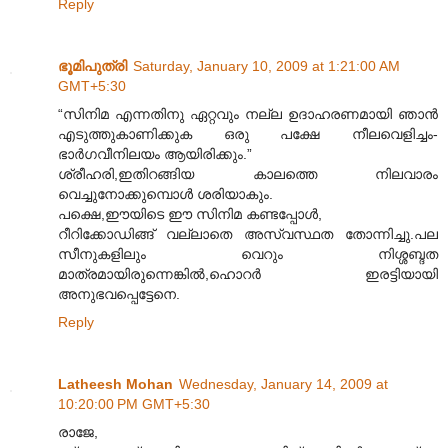
Reply
ഭൂമിപുത്രി
Saturday, January 10, 2009 at 1:21:00 AM
GMT+5:30
“സിനിമ എന്നതിനു ഏറ്റവും നല്ല ഉദാഹരണമായി ഞാന്‍
എടുത്തുകാണിക്കുക ഒരു പക്ഷേ നീലവെളിച്ചം-
ഭാര്‍ഗവീനിലയം ആയിരിക്കും.”
ശ്രീഹരി,ഇതിറങ്ങിയ കാലത്തെ നിലവാരം
വെച്ചുനോക്കുമ്പൊൾ ശരിയാകും.
പക്ഷെ,ഈയിടെ ഈ സിനിമ കണ്ടപ്പോൾ,
റീറിക്കോഡിങ്ങ് വല്ലാതെ അസ്വസ്ഥത തോന്നിച്ചു.പല
സീനുകളിലും വെറും നിശ്ശബ്ദത
മാത്രമായിരുന്നെങ്കിൽ,ഹൊറർ ഇരട്ടിയായി
അനുഭവപ്പെട്ടേനെ.
Reply
Latheesh Mohan
Wednesday, January 14, 2009 at
10:20:00 PM GMT+5:30
രാജേ,