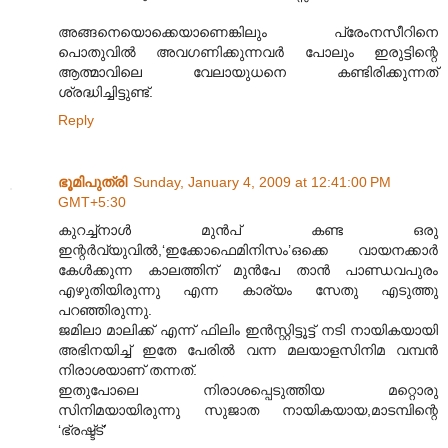
അങ്ങനെയൊക്കെയാണെങ്കിലും പ്രേംനസീറിനെ
പൊതുവിൽ അവഗണിക്കുന്നവർ പോലും ഇരുട്ടിന്റെ
ആത്മാവിലെ വേലായുധനെ കണ്ടിരിക്കുന്നത്
ശ്രദ്ധിച്ചിട്ടുണ്ട്.
Reply
ഭൂമിപുത്രി
Sunday, January 4, 2009 at 12:41:00 PM
GMT+5:30
കുറച്ച്നാൾ മുൻപ് കണ്ട ഒരു
ഇന്റർവ്യുവിൽ,‘ഇക്കോഫെമിനിസം’ഒക്കെ വായനക്കാർ
കേൾക്കുന്ന കാലത്തിന് മുൻപേ താൻ പാണ്ഡവപുരം
എഴുതിയിരുന്നു എന്ന കാര്യം സേതു എടുത്തു
പറഞ്ഞിരുന്നു.
ജമിലാ മാലിക്ക് എന്ന് ഫിലിം ഇൻസ്റ്റിട്ടൂട്ട് നടി നായികയായി
അഭിനയിച്ച് ഇതേ പേരിൽ വന്ന മലയാളസിനിമ വമ്പൻ
നിരാശയാണ് തന്നത്.
ഇതുപോലെ നിരാശപ്പെടുത്തിയ മറ്റൊരു
സിനിമയായിരുന്നു സുജാത നായികയാ‍യ,മാടമ്പിന്റെ
‘ഭ്രഷ്ട്ട്’