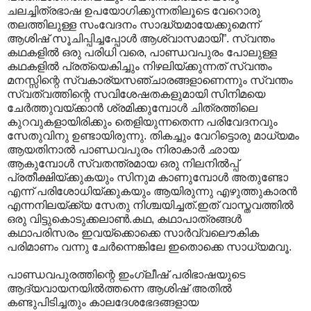
ചലച്ചിത്രഭാഷ ഉപയോഗിക്കുന്നതിലൂടെ വേറൊരു
തലത്തിലുള്ള സംവേദനം സാദ്ധ്യമായേക്കുമെന്ന്
ആശിഷ് സൂചിപ്പിച്ചപ്പോള്‍ ആശ്വാസമായി”. സ്വന്തം
കഥകളിൽ ഒരു പരിധി വരെ, പാണ്ഡവപുരം പോലുള്ള
കഥകളിൽ പ്രത്യെകിച്ചും നിഴലിയ്ക്കുന്നത് സ്വന്തം
മനസ്സിന്റെ സ്വകാര്യസഞ്ചാരങ്ങളാണെന്നും സ്വന്തം
സ്വത്വത്തിന്റെ സവിശേഷതകളുമായി സിനിമയെ
ചേർത്തുവയ്ക്കാൻ ശ്രമിക്കുമ്പോൾ ചിത്രത്തിലെ
കുറവുകളായിരിക്കും തെളിയുന്നതെന്ന പരിവേദനവും
സേതുവിനു ഉണ്ടായിരുന്നു. തികച്ചും വേറിട്ടൊരു മാധ്യമം
ആയതിനാൽ പാണ്ഡവപുരം നിരാകാർ ഛായ
ആകുമ്പോൾ സ്വതന്ത്രമായ ഒരു നിലനിൽ‌പ്പ്
പ്രതീക്ഷിയ്ക്കുകയും സിനുമ കാണുമ്പോൾ അതുണ്ടോ
എന്ന് പരിശോധിയ്ക്കുകയും ആയിരുന്നു എഴുത്തുകാരൻ
എന്നനിലയ്ക്ക്യ സേതു നിശ്ചയിച്ചത്.ഇത് വാസ്തവത്തിൽ
ഒരു വിട്ടുകൊടുക്കലാൺ.കഥ, കഥാപാത്രങ്ങൾ
കഥാപരിസരം ഇവയ്ക്കൊക്കെ സാർവ്വലൌകിക
പരിമാണം വന്നു ചേർന്നെങ്കിലേ ഇതൊക്കെ സാധ്യമവൂ.
പാണ്ഡവപുരത്തിന്റെ ഇംഗ്ലീഷ് പരിഭാഷയുടെ
ആദ്യവായനയിൽത്തന്നെ ആശിഷ് അതിൽ
കണ്ടുപിടിച്ചതും കാലദേശഭേദങ്ങളായ