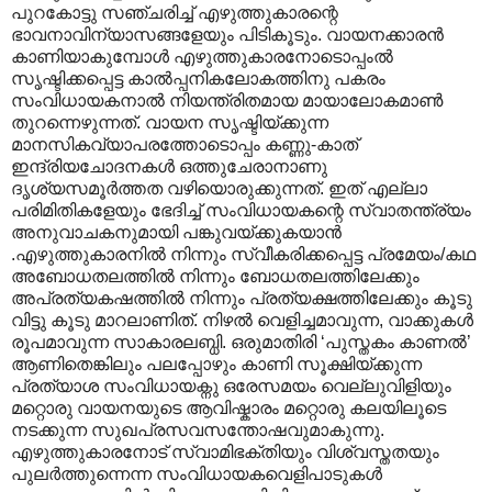
പുറകോട്ടു സഞ്ചരിച്ച് എഴുത്തുകാരന്റെ
ഭാവനാവിന്യാസങ്ങളേയും പിടികൂടും. വായനക്കാരൻ
കാണിയാകുമ്പോൾ എഴുത്തുകാരനോടൊപ്പംൽ
സൃഷ്ടിക്കപ്പെട്ട കാൽ‌പ്പനികലോകത്തിനു പകരം
സംവിധായകനാൽ നിയന്ത്രിതമായ മായാലോകമാൺ
തുറന്നെഴുന്നത്. വായന സൃഷ്ടിയ്ക്കുന്ന
മാനസികവ്യാപരത്തോടൊപ്പം കണ്ണു-കാത്
ഇന്ദ്രിയചോദനകൾ ഒത്തുചേരാനാണു
ദൃശ്യസമൂർത്തത വഴിയൊരുക്കുന്നത്. ഇത് എല്ലാ
പരിമിതികളേയും ഭേദിച്ച് സംവിധായകന്റെ സ്വാതന്ത്ര്യം
അനുവാചകനുമായി പങ്കുവയ്ക്കുകയാൻ
.എഴുത്തുകാരനിൽ നിന്നും സ്വീകരിക്കപ്പെട്ട പ്രമേയം/കഥ
അബോധതലത്തിൽ നിന്നും ബോധതലത്തിലേക്കും
അപ്രത്യകഷത്തിൽ നിന്നും പ്രത്യക്ഷത്തിലേക്കും കൂടു
വിട്ടു കൂടു മാറലാണിത്. നിഴൽ വെളിച്ചമാവുന്ന, വാക്കുകൾ
രൂപമാവുന്ന സാകാരലബ്ധി. ഒരുമാതിരി ‘പുസ്തകം കാണൽ’
ആണിതെങ്കിലും പലപ്പോഴും കാണി സൂക്ഷിയ്ക്കുന്ന
പ്രത്യാശ സംവിധായക്നു ഒരേസമയം വെല്ലുവിളിയും
മറ്റൊരു വായനയുടെ ആവിഷ്കാരം മറ്റൊരു കലയിലൂടെ
നടക്കുന്ന സുഖപ്രസവസന്തോഷവുമാകുന്നു.
എഴുത്തുകാരനോട് സ്വാമിഭക്തിയും വിശ്വസ്തതയും
പുലർത്തുന്നെന്ന സംവിധായകവെളിപാടുകൾ