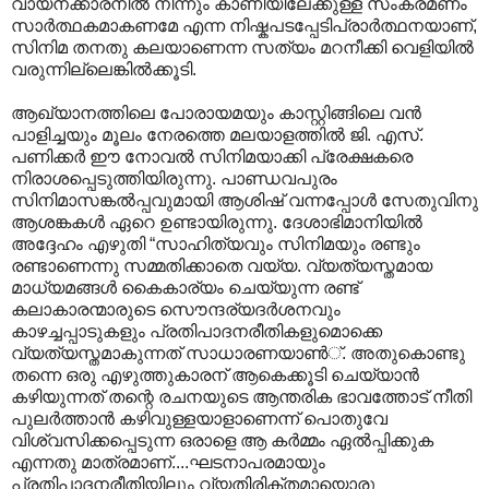
വായനക്കാരനിൽ നിന്നും കാണിയിലേക്കുള്ള സംക്രമണം
സാർത്ഥകമാകണമേ എന്ന നിഷ്കപടപ്പേടിപ്രാർത്ഥനയാണ്,
സിനിമ തനതു കലയാണെന്ന സത്യം മറനീക്കി വെളിയിൽ
വരുന്നില്ലെങ്കിൽക്കൂടി.
ആഖ്യാനത്തിലെ പോരായമയും കാസ്റ്റിങ്ങിലെ വന്‍
പാളിച്ചയും മൂലം നേരത്തെ മലയാളത്തില്‍ ജി. എസ്.
പണിക്കർ ഈ നോവല്‍ സിനിമയാക്കി പ്രേക്ഷകരെ
നിരാശപ്പെടുത്തിയിരുന്നു. പാ‍ണ്ഡവപുരം
സിനിമാസങ്കൽ‌പ്പവുമായി ആശിഷ് വന്നപ്പോള്‍ സേതുവിനു
ആശങ്കകള്‍ ഏറെ ഉണ്ടായിരുന്നു. ദേശാഭിമാനിയില്‍
അദ്ദേഹം എഴുതി “സാഹിത്യവും സിനിമയും രണ്ടും
രണ്ടാണെന്നു സമ്മതിക്കാതെ വയ്യ. വ്യത്യസ്തമായ
മാധ്യമങ്ങള്‍ കൈകാര്യം ചെയ്യുന്ന രണ്ട്
കലാകാര‍ന്മാരുടെ സൌന്ദര്യദര്‍ശനവും
കാഴച്ചപ്പാടുകളും പ്രതിപാദനരീതികളുമൊക്കെ
വ്യത്യസ്തമാകുന്നത് സാധാരണയാണ്‍്. അതുകൊണ്ടു
തന്നെ ഒരു എഴുത്തുകാരന് ആകെക്കൂടി ചെയ്യാന്‍
കഴിയുന്നത് തന്റെ രചനയുടെ ആന്തരിക ഭാവത്തോട് നീതി
പുലര്‍ത്താന്‍ കഴിവുള്ളയാളാണെന്ന് പൊതുവേ
വിശ്വസിക്കപ്പെടുന്ന ഒരാളെ ആ കര്‍മ്മം ഏല്‍പ്പിക്കുക
എന്നതു മാത്രമാണ്....ഘടനാപരമായും
പ്രതിപാദനരീതിയിലും വ്യതിരിക്തമായൊരു