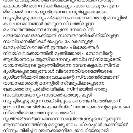
കഥാപാത്ര മാനസികനിലകളും. പാണ്ഡവപുരം എന്ന
മിതിക്കൽ നഗരം ദൃശ്യഭാവസമ്പൂർണ്ണതയോടെ
സൃഷ്ടിച്ചെടുക്കാനും പ്രയാസം.വായനക്കാരന്റെ മനസ്സില്‍
കഥ പല മാനങ്ങള്‍ തേടുന്ന വിധത്തിലുള്ള
രചനാതന്ത്രമാണ് സേതു ഈ നോവലില്‍
പ്രയോഗക്ഷമമാക്കിയത്. സാമ്പ്രദായികരീതിയിലുള്ള
സംവിധാനരീതിക‍ൾക്കപ്പുറം പോകാനുള്ള
ശേമുഷിയില്ലെങ്കില്‍ ഇത്തരം പ്രമേയങ്ങള്‍
നിലയില്ലാക്കയത്തില്‍ മുങ്ങിത്താഴും. നോവലിന്റെ
ആഖ്യാനവും ആസ്വാദനവും അല്ല സിനിമയുടേത്.
വായനയിലൂടെ ഉരുത്തിരിയുന്ന ഭാവനകളല്ല സിനിമ
ദൃശ്യപ്പെടുത്തുമ്പോൾ വിടരുന്നത്.വരമൊഴിയുടെ
ദൃശ്യനിർമ്മിതി അനുവാചകന്റെ സ്വാതന്ത്ര്യമാണ്,
വായനക്കാരന്റെ മനസ്സിൽ സ്വരൂപിക്കപ്പെടുന്ന
ലോകത്തിനു പരിമിതിയില്ല. സിനിമയിൽ അതു
സംവിധായകനും സാങ്കേതികതയും കൂടി
സൃഷ്ടിച്ചെടുക്കുന്ന ശക്തിയുടെ സൌജന്യത്തിലാണ്.
ഈ സ്വാതന്ത്ര്യം കാണിയ്ക്ക് വായനക്കാരന്റേതുപോലെ
സീമാതീതമായ അനുഭവം അല്ല.
ദൃശ്യശ്രാവ്യസംവേദനസാദ്ധ്യത ഇട്ടുകൊടുക്കുന്ന
ആസ്വാദനത്തിന്റെ മറ്റൊരു തലം. ചിലപ്പോൾ കാണിയിൽ
നിന്നും തിരിച്ച് വായനക്കാരനിലേക്ക് വഴിയ്ക്കുവഴി