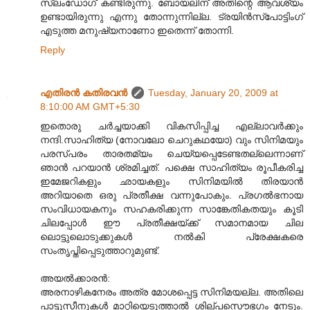
സ്ലംഡോഗ് കണ്ടിരുന്നു. ബോയലിന് അതിന്റെ ആവശ്യം
ഉണ്ടായിരുന്നു എന്നു തോന്നുന്നില്ല. ട്രയിന്‍സ്പോട്ടിംഗ്
എടുത്ത മനുഷ്യനാണോ ഇതെന്ന് തോന്നി.
Reply
എതിരന്‍ കതിരവന്‍
Tuesday, January 20, 2009 at
8:10:00 AM GMT+5:30
ഇതൊരു ചർച്ചയാക്കി വികസിപ്പിച്ച എല്ലാവർക്കും
നന്ദി.സാഹിത്യ (നോവലോ ചെറുകഥയോ) വും സിനിമയും
പരസ്പരം താരതമ്യം ചെയ്യപ്പെടേണ്ടതല്ലെന്നാണ്
ഞാൻ പറയാൻ ശ്രമിച്ചത്. പക്ഷെ സാഹിത്യം രൂപീകരിച്ച
ഇമേജറികളും ഛായകളും സിനിമയിൽ തിരയാൻ
അറിയാതെ ഒരു പ്രതീക്ഷ വന്നുപോകും. പ്രഗൽഭനായ
സംവിധായകനും സഹകരിക്കുന്ന സാങ്കേതികതയും കൂടി
ചിലപ്പോൾ ഈ പ്രതീക്ഷയ്ക്ക് സമാനമായ ചില
ലൊട്ടുലൊടുക്കുകൾ നൽകി പ്രേക്ഷകരെ
സംതൃപ്തിപ്പെടുത്താറുമുണ്ട്.
അയൽക്കാരൻ:
അരനാഴികനേരം അത്ര മോശപ്പെട്ട സിനിമയല്ല. അതിലെ
പാട്ടുസീനുകൾ മാറ്റിയെടുത്താൽ ശില്പസൌഭഗം നേടും.