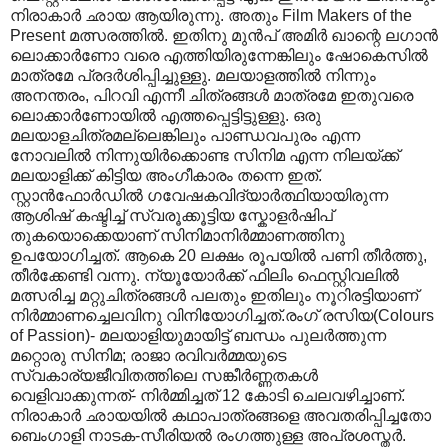
നിരാകാര്‍ ഛായ ആയിരുന്നു. അതും Film Makers of the
Present മത്സരത്തിൽ. ഇതിനു മുൻപ് അമിർ ഖാന്റെ ലഗാൻ
ലൊക്കാർണോ വരെ എത്തിയിരുന്നേങ്കിലും ഷോകെസിൽ
മാത്രമേ പ്രദർശിപ്പിച്ചുള്ളു. മലയാളത്തിൽ നിന്നും
അനന്തരം, പിറവി എന്നീ ചിത്രങ്ങള്‍ മാത്രമേ ഇതുവരെ
ലൊക്കാര്‍ണോയില്‍ എത്തപ്പെട്ടിട്ടുള്ളു. ഒരു
മലയാളചിത്രമല്ലെങ്കിലും പാണ്ഡവപുരം എന്ന
നോവലില്‍ നിന്നുയിര്‍ക്കൊണ്ട സിനിമ എന്ന നിലയ്ക്ക്
മലയാളിക്ക് കിട്ടിയ അംഗീകാരം തന്നെ ഇത്.
സ്റ്റാന്‍ഫോര്‍ഡില്‍ ഗവേഷകവിദ്യാര്‍ത്ഥിയായിരുന്ന
ആശിഷ് കഷ്ടിച്ച് സ്വരൂക്കൂട്ടിയ സ്കോളര്‍ഷിപ്
തുകയൊക്കെയാണ് സിനിമാനിര്‍മ്മാണത്തിനു
ഉപയോഗിച്ചത്. ആകെ 20 ലക്ഷം രൂപയില്‍ പണി തീര്‍ത്തു,
തീര്‍ക്കേണ്ടി വന്നു. ന്യൂയോര്‍ക്ക് ഫിലിം ഫെസ്റ്റിവലില്‍
മത്സരിച്ച മറ്റുചിത്രങ്ങള്‍ പലതും ഇതിലും നൂറിരട്ടിയാണ്
നിര്‍മ്മാണച്ചെലവിനു വിനിയോഗിച്ചത്.രംഗ് രസിയ(Colours
of Passion)- മലയാളിയുമായിട്ട് ബന്ധം പുലര്‍ത്തുന്ന
മറ്റൊരു സിനിമ; രാജാ രവിവര്‍മ്മയുടെ
സ്വകാര്യജീവിതത്തിലെ സങ്കീര്‍ണ്ണതകള്‍
വെളിവാക്കുന്നത്- നിര്‍മ്മിച്ചത് 12 കോടി ചെലവഴിച്ചാണ്.
നിരാകാര്‍ ഛായയില്‍ കഥാപാത്രങ്ങളെ അവതരിപ്പിച്ചതോ
ബെംഗാളി നാടക-സീരിയല്‍ രംഗത്തുള്ള അപ്രശസ്തര്‍.