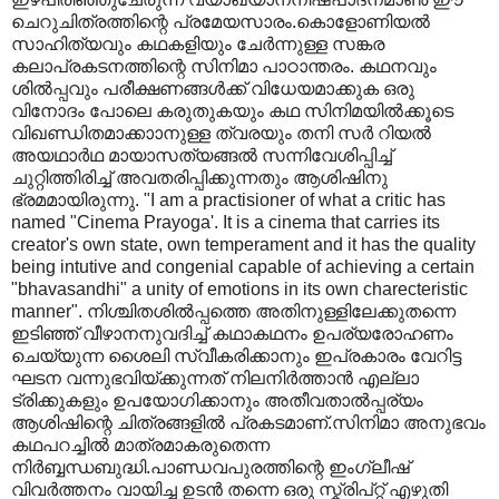
ചെറുചിത്രത്തിന്റെ പ്രമേയസാരം.കൊളോണിയൽ
സാഹിത്യവും കഥകളിയും ചേർന്നുള്ള സങ്കര
കലാപ്രകടനത്തിന്റെ സിനിമാ പാഠാന്തരം. കഥനവും
ശിൽ‌പ്പവും പരീക്ഷണങ്ങൾക്ക് വിധേയമാക്കുക ഒരു
വിനോദം പോലെ കരുതുകയും കഥ സിനിമയിൽക്കൂടെ
വിഖണ്ഡിതമാക്കാ‍ാനുള്ള ത്വരയും തനി സർ റിയൽ
അയഥാർഥ മായാസത്യങ്ങൽ സന്നിവേശിപ്പിച്ച്
ചുറ്റിത്തിരിച്ച് അവതരിപ്പിക്കുന്നതും ആശിഷിനു
ഭ്രമമായിരുന്നു. "I am a practisioner of what a critic has
named "Cinema Prayoga'. It is a cinema that carries its
creator's own state, own temperament and it has the quality
being intutive and congenial capable of achieving a certain
"bhavasandhi" a unity of emotions in its own charecteristic
manner". നിശ്ചിതശിൽ‌പ്പത്തെ അതിനുള്ളിലേക്കുതന്നെ
ഇടിഞ്ഞ് വീഴാനനുവദിച്ച് കഥാകഥനം ഉപര്യരോഹണം
ചെയ്യുന്ന ശൈലി സ്വീകരിക്കാനും ഇപ്രകാരം വേറിട്ട
ഘടന വന്നുഭവിയ്ക്കുന്നത് നിലനിർത്താൻ എല്ലാ
ട്രിക്കുകളും ഉപയോഗിക്കാനും അതീവതാൽ‌പ്പര്യം
ആശിഷിന്റെ ചിത്രങ്ങളിൽ പ്രകടമാണ്.സിനിമാ അനുഭവം
കഥപറച്ചിൽ മാത്രമാകരുതെന്ന
നിർബ്ബന്ധബുദ്ധി.പാണ്ഡവപുരത്തിന്റെ ഇംഗ്ലീഷ്
വിവർത്തനം വായിച്ച ഉടൻ തന്നെ ഒരു സ്ക്രിപ്റ്റ് എഴുതി