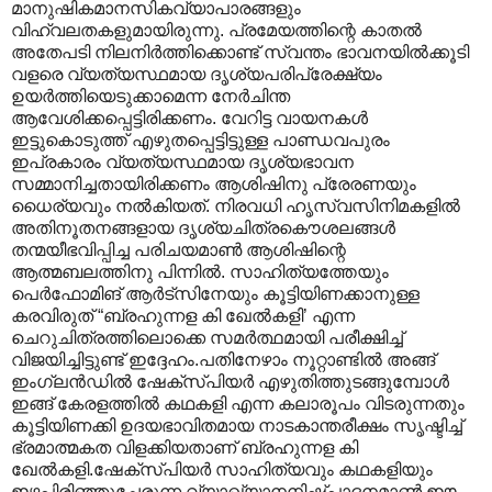
മാനുഷികമാനസികവ്യാപാരങ്ങളും
വിഹ്വലതകളുമായിരുന്നു. പ്രമേയത്തിന്റെ കാതൽ
അതേപടി നിലനിർത്തിക്കൊണ്ട് സ്വന്തം ഭാവനയിൽക്കൂടി
വളരെ വ്യത്യസ്ഥമായ ദൃശ്യപരിപ്രേക്ഷ്യം
ഉയർത്തിയെടുക്കാമെന്ന നേർചിന്ത
ആവേശിക്കപ്പെട്ടിരിക്കണം. വേറിട്ട വായനകൾ
ഇട്ടുകൊടുത്ത് എഴുതപ്പെട്ടിട്ടുള്ള പാണ്ഡവപുരം
ഇപ്രകാരം വ്യത്യസ്ഥമായ ദൃശ്യഭാവന
സമ്മാനിച്ചതായിരിക്കണം ആശിഷിനു പ്രേരണയും
ധൈര്യവും നൽകിയത്. നിരവധി ഹൃസ്വസിനിമകളിൽ
അതിനൂതനങ്ങളായ ദൃശ്യചിത്രകൌശലങ്ങൾ
തന്മയീഭവിപ്പിച്ച പരിചയമാൺ ആശിഷിന്റെ
ആത്മബലത്തിനു പിന്നിൽ. സാഹിത്യത്തേയും
പെർഫോമിങ് ആർട്സിനേയും കൂട്ടിയിണക്കാനുള്ള
കരവിരുത് “ബ്രഹുന്നള കി ഖേൽകളി’ എന്ന
ചെറുചിത്രത്തിലൊക്കെ സമർത്ഥമായി പരീക്ഷിച്ച്
വിജയിച്ചിട്ടുണ്ട് ഇദ്ദേഹം.പതിനേഴാം നൂറ്റാണ്ടിൽ അങ്ങ്
ഇംഗ്ലൻഡിൽ ഷേക്സ്പിയർ എഴുതിത്തുടങ്ങുമ്പോൾ
ഇങ്ങ് കേരളത്തിൽ കഥകളി എന്ന കലാരൂപം വിടരുന്നതും
കൂട്ടിയിണക്കി ഉദയഭാവിതമായ നാടകാന്തരീക്ഷം സൃഷ്ടിച്ച്
ഭ്രമാത്മകത വിളക്കിയതാണ് ബ്രഹുന്നള കി
ഖേൽകളി.ഷേക്സ്പിയർ സാഹിത്യവും കഥകളിയും
ഇഴപിരിഞ്ഞുചേരുന്ന വ്യാഖ്യാനനിഷ്പാദനമാൺ ഈ