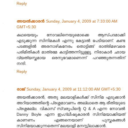
Reply
അയല്‍ക്കാരന്‍
Sunday, January 4, 2009 at 7:33:00 AM
GMT+5:30
കഥയെയും നോവലിനെയുമൊക്കെ ആസ്പദമാക്കി
എടുക്കുന്ന സിനിമകള്‍ എന്നു കേട്ടാല്‍ പേടിയാണ്. കണ്ട
പടങ്ങളില്‍ അരനാഴികനേരം തൊട്ടിങ്ങ് രാത്രിമഴവരെ
പരിമിതികള്‍ മാത്രമേ കാട്ടിത്തന്നിട്ടുള്ളൂ. നിരാകാര്‍ ഛായ
വ്യത്യസ്തമായ ഒരനുഭവമാണെന്ന് പറഞ്ഞുതന്നതിന്
നന്ദി.
Reply
രാജ്
Sunday, January 4, 2009 at 11:12:00 AM GMT+5:30
അയൽക്കാരൻ, അതു മലയാളികൾക്ക് സിനിമ എടുക്കാൻ
അറിയാത്തതിന്റെ പ്രശ്നമാവണം അല്ലാതെ ആ രീതിയുടെ
പ്രശ്നമല്ല. വികാസ് സ്വരൂപിന്റെ Q & A എന്ന നോവൽ
Danny Boyle എന്ന ഇംഗ്ലീഷുകാരൻ സിനിമയാക്കിയത്
കാണണം എങ്ങനെയാണ് പുസ്തകങ്ങൾ
സിനിമയാക്കുന്നതെന്ന് മലയാളി മനസ്സിലാക്കാൻ.