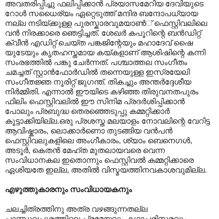
അവതരിപ്പിച്ചു ഫലിപ്പിക്കാന്‍ പ്രയാസമേറിയ ദേവിയുടെ
റോള്‍ സധൈര്യം ഏറ്റെടുത്ത് മന്ദിര ബന്ദോപധ്യായ
നല്ല നടിയ്ക്കുള്ള പുരസ്കാരവുമയാണ്‍് ഫെസ്റ്റിവലിലെ
വന്‍ നിരക്കാരെ ഞെട്ടിച്ചത്.‍ ശേഖര്‍ കപൂറിന്റെ ബന്‍ഡിറ്റ്
ക്വീന്‍ എഡിറ്റ് ചെയ്ത പങ്കജിന്റേയും മഹാദേവ് ഷൈ
യുടേയും കൃതഹസ്തമായ കയ്കളാണ് ആശിഷിന്റെ കന്നി
സംരഭത്തില്‍ പങ്കു ചേര്‍ന്നത്. പശ്ചാത്തല സംഗീതം
ചമച്ചത് സ്റ്റാന്‍ഫോര്‍ഡില്‍ തന്നെയുള്ള ഇസ്രയേലി
സംഗീതജ്ഞ നൂരിറ്റ് ജുഗന്ത്. തികച്ചും അന്തർദ്ദേശീയ
നിർമ്മിതി. എന്നാൽ ഈയിടെ കഴിഞ്ഞ തിരുവനതപുരം
ഫിലിം ഫെസ്റ്റിവലിൽ ഈ സിനിമ പ്രദർശിപ്പിക്കാൻ
പോലും പ്രബുദ്ധ തെരഞ്ഞെടുപ്പു കമ്മറ്റിക്കാർ
കൂട്ടാക്കിയില്ല.ഒരു പ്രശസ്ത മലയാളം നോവലിന്റെ വേറിട്ട
ആവിഷ്കാരം, ലൊക്കാർണൊ തുടങ്ങിയ വൻപൻ
ഫെസ്റ്റിവലുകളിലെ അംഗീകാരം, ശ്യാം ബെനെഗൾ,
അടൂർ, കെതൻ മേഹ്ത മുതലായവരെ വെന്ന
സംവിധാനകല ഇതൊന്നും ഫെസ്റ്റിവൽ കമ്മറ്റിക്കാരെ
ഏശിയതേ ഇല്ല, അതിൽ വിസ്മയത്തിനവകാശവുമില്ല.
എഴുത്തുകാരനും സംവിധായകനും
ചലച്ചിത്രത്തിനു അത്ര വഴങ്ങുന്നതല്ല
പാണ്ഡവപുരത്തിലെ പ്രമേയവും കഥാപരിസരവും