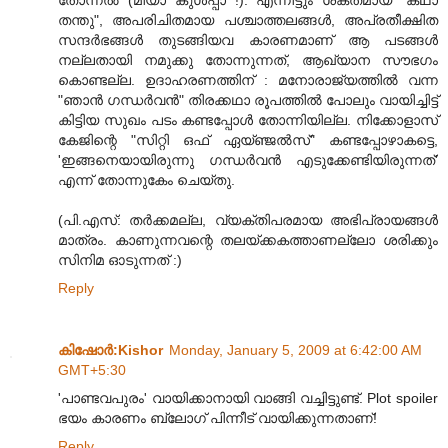
തന്തു", അപരിചിതമായ പശ്ചാത്തലങ്ങള്‍, അപ്രതീക്ഷിത
സന്ദര്‍ഭങ്ങള്‍ തുടങ്ങിയവ കാരണമാണ് ആ പടങ്ങള്‍
നല്ലതായി നമുക്കു തോന്നുന്നത്, ആഖ്യാന സൗഭഗം
കൊണ്ടല്ല. ഉദാഹരണത്തിന് : മനോരാജ്യത്തില്‍ വന്ന
"ഞാന്‍ ഗന്ധര്‍വന്‍" തിരക്കഥാ രൂപത്തില്‍ പോലും വായിച്ചിട്ട്
കിട്ടിയ സുഖം പടം കണ്ടപ്പോള്‍ തോന്നിയില്ല. നിക്കോളാസ്
കേജിന്റെ "സിറ്റി ഒഫ് ഏയ്ഞ്ജല്‍സ്" കണ്ടപ്പോഴാകട്ടെ,
'ഇങ്ങനെയായിരുന്നു ഗന്ധര്‍വന്‍ എടുക്കേണ്ടിയിരുന്നത്'
എന്ന് തോന്നുകേം ചെയ്തു.
(പി.എസ്: തര്‍ക്കമല്ല, വ്യക്തിപരമായ അഭിപ്രായങ്ങള്‍
മാത്രം. കാണുന്നവന്റെ തലയ്ക്കകത്താണല്ലോ ശരിക്കും
സിനിമ ഓടുന്നത് :)
Reply
കിഷോർ‍:Kishor
Monday, January 5, 2009 at 6:42:00 AM
GMT+5:30
'പാണ്ടവപുരം' വായിക്കാനായി വാങ്ങി വച്ചിട്ടുണ്ട്. Plot spoiler
ഭയം കാരണം ബ്ലോഗ് പിന്നീട് വായിക്കുന്നതാണ്!
Reply