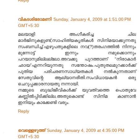
Reply
വികടശിരോമണി
Sunday, January 4, 2009 at 1:51:00 PM
GMT+5:30
മലയാളി അംഗീകരിച്ച ചില
മാർജിനുകളുണ്ട്,സാഹിത്യകൃതികൾ സിനിമയാക്കുന്നതു
സംബന്ധിച്ച്.എഴുപതുകളിലെ നവ(?)തരംഗത്തിൽ നിന്നും
മുന്നോട്ട് ഇന്നും നമുക്കൊന്നും
പറയാനുമില്ലല്ലോ.അവക്കു പുറത്താണ് “നിരാകാർ
ഛായ”എന്നറിയുന്നതു സന്തോഷം.പുതുതലമുറക്കാർക്ക്
പുതിയ പരിചരണസാധ്യതകൾ നൽകുന്നതാണ്
സേതുവിന്റെ ആഖ്യാനരീതി.സംവിധായകൻ ഒരു
ചെറുപ്പക്കാരനായതു നന്നായി.
നമ്മുടെ ബുദ്ധിജീവികൾക്ക് യുവത്വത്തെ പൊതുവേ
കണ്ണിൽ‌പ്പിടിക്കില്ല.അതുകൊണ്ട് സിനിമ കാണാൻ
ഇനിയും കാക്കേണ്ടി വരും.
Reply
വെള്ളെഴുത്ത്
Sunday, January 4, 2009 at 4:35:00 PM
GMT+5:30