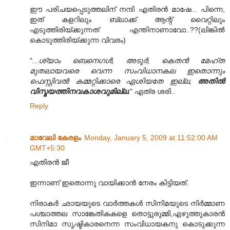
ഈ പരിചയപ്പെടുത്തലിന് നന്ദി എതിരൻ മാഷേ... പിന്നെ,
ഇത് കളറിലും ബ്ലാക്ക് ആന്റ് വൈറ്റിലും
എടുത്തിരിയ്ക്കുന്നത് എന്തിനാണാവോ..??(ലിങ്കിൽ
കൊടുത്തിരിയ്ക്കുന്ന വിവരം)
"
...ശ്യാം ബെനെഗൾ, അടൂർ, കെതൻ മേഹ്ത
മുതലായവരെ വെന്ന സംവിധാനകല ഇതൊന്നും
ഫെസ്റ്റിവൽ കമ്മറ്റിക്കാരെ ഏശിയതേ ഇല്ല,
അതിൽ
വിസ്മയത്തിനവകാശവുമില്ല.
" എത്ര ശരി..
Reply
മാവേലി കേരളം
Monday, January 5, 2009 at 11:52:00 AM
GMT+5:30
എതിരന്‍ ജീ
ഇന്നാണ് ഇതൊന്നു വായിക്കാന്‍ നേരം കിട്ടിയത്.
നിരാകര്‍ ഛായയുടെ വാര്‍ത്തകള്‍ സിനിമയുടെ നിര്‍മ്മാണ
പശ്ചാത്തല സാങ്കേതികകളെ തൊട്ടുരുമ്മി,എഴുത്തുകാരന്‍
സിനിമാ സൃഷ്ടികാരനെന്ന സംവിധായകനു കൊടുക്കുന്ന