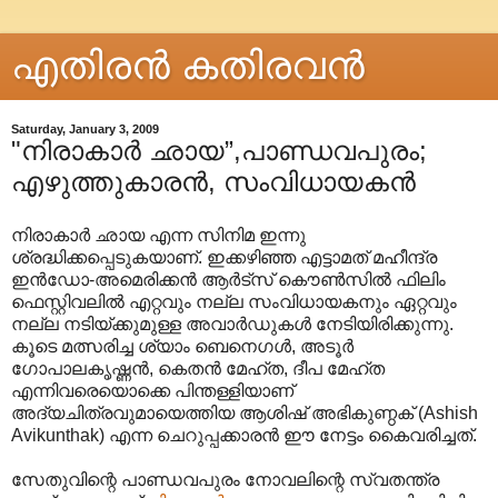
എതിരന്‍ കതിരവന്‍
Saturday, January 3, 2009
"നിരാകാര്‍ ഛായ”,പാണ്ഡവപുരം;
എഴുത്തുകാരൻ, സംവിധായകൻ
നിരാകാര്‍ ഛായ എന്ന സിനിമ ഇന്നു
ശ്രദ്ധിക്കപ്പെടുകയാണ്. ഇക്കഴിഞ്ഞ എട്ടാമത് മഹീന്ദ്ര
ഇന്‍ഡോ-അമെരിക്കന്‍ ആര്‍ട്സ് കൌൺ‍സില്‍ ഫിലിം
ഫെസ്റ്റിവലില്‍ എറ്റവും നല്ല സംവിധായകനും ഏറ്റവും
നല്ല നടിയ്ക്കുമുള്ള അവാർഡുകള്‍ നേടിയിരിക്കുന്നു.
കൂടെ മത്സരിച്ച ശ്യാം ബെനെഗള്‍, അടൂര്‍
ഗോപാലകൃഷ്ണന്‍, കെതന്‍ മേഹ്ത, ദീപ മേഹ്ത
എന്നിവരെയൊക്കെ പിന്തള്ളിയാണ്
അദ്യചിത്രവുമായെത്തിയ ആശിഷ് അഭികുണ്ഠക് (Ashish
Avikunthak) എന്ന ചെറുപ്പക്കാരന്‍‍ ഈ നേട്ടം കൈവരിച്ചത്.
സേതുവിന്റെ പാണ്ഡവപുരം നോവലിന്റെ സ്വതന്ത്ര