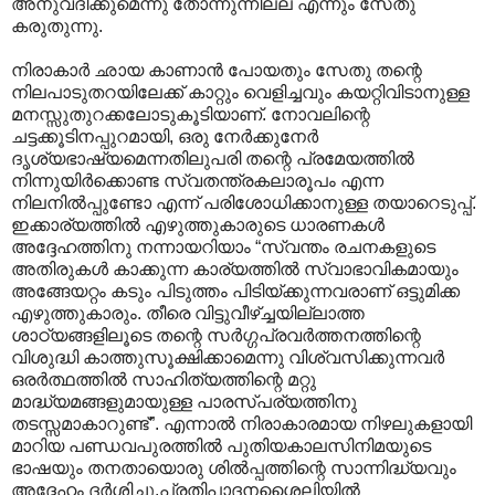
അനുവദിക്കുമെന്നു തോന്നുന്നില്ല എന്നും സേതു
കരുതുന്നു.
നിരാകാർ ഛായ കാണാൻ പോയതും സേതു തന്റെ
നിലപാടുതറയിലേക്ക് കാറ്റും വെളിച്ചവും കയറ്റിവിടാനുള്ള
മനസ്സുതുറക്കലോടുകൂടിയാണ്. നോവലിന്റെ
ചട്ടക്കൂടിനപ്പുറമായി, ഒരു നേർക്കുനേർ
ദൃശ്യഭാഷ്യമെന്നതിലുപരി തന്റെ പ്രമേയത്തിൽ
നിന്നുയിർക്കൊണ്ട സ്വതന്ത്രകലാരൂപം എന്ന
നിലനിൽ‌പ്പുണ്ടോ എന്ന് പരിശോധിക്കാനുള്ള തയാറെടുപ്പ്.
ഇക്കാര്യത്തിൽ എഴുത്തുകാരുടെ ധാരണകൾ
അദ്ദേഹത്തിനു നന്നായറിയാം “സ്വന്തം രചനകളുടെ
അതിരുകൾ കാക്കുന്ന കാര്യത്തിൽ സ്വാഭാവികമായും
അങ്ങേയറ്റം കടും പിടുത്തം പിടിയ്ക്കുന്നവരാണ് ഒട്ടുമിക്ക
എഴുത്തുകാരും. തീരെ വിട്ടുവീഴ്ച്ചയില്ലാത്ത
ശാഠ്യങ്ങളിലൂടെ തന്റെ സർഗ്ഗപ്രവർത്തനത്തിന്റെ
വിശുദ്ധി കാത്തുസൂക്ഷിക്കാമെന്നു വിശ്വസിക്കുന്നവർ
ഒരർത്ഥത്തിൽ സാഹിത്യത്തിന്റെ മറ്റു
മാദ്ധ്യമങ്ങളുമായുള്ള പാരസ്പര്യത്തിനു
തടസ്സമാകാറുണ്ട്”. എന്നാൽ നിരാകാരമാ‍യ നിഴലുകളായി
മാറിയ പണ്ഡവപുരത്തിൽ പുതിയകാലസിനിമയുടെ
ഭാഷയും തനതായൊരു ശിൽ‌പ്പത്തിന്റെ സാന്നിദ്ധ്യവും
അദ്ദേഹം ദർശിച്ചു.പ്രതിപാദനശൈലിയിൽ