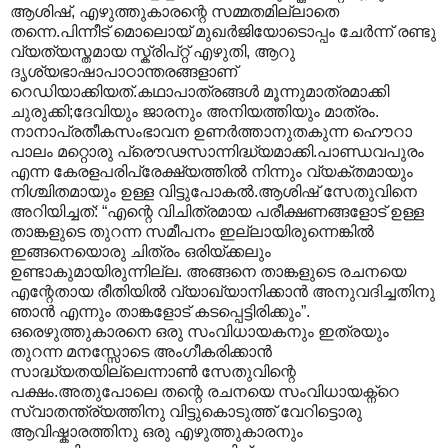
ആശിഷ്, എഴുത്തുകാരന്റെ സമ്മതമില്ലാതെ
തന്നെ.പിന്നീട് മൊലൊയ് മുഖർജിയോടൊപ്പം ചേർന്ന് രണ്ടു
വ്യത്യസ്തമായ സ്ക്രിപ്റ്റ് എഴുതി, ആറു
ദൃശ്യഭാഷാപാഠാന്തരങ്ങളാണ്
റെഡിയാക്കിയത്.കഥാപാത്രങ്ങൾ മൂന്നുമാത്രമാക്കി
ചുരുക്കി;ദേവിയും ജാരനും അനിയത്തിയും മാത്രം.
നാനാപ്രതീകസംഭാവന ഉണർത്താനുതകുന്ന ഹൌറാ
പാലം മറ്റൊരു പ്രൌഢസാന്നിദ്ധ്യമാക്കി.പാണ്ഡവപുരം
എന്ന കേരളപരിപ്രേക്ഷ്യത്തിൽ നിന്നും വ്യക്തമായും
നിശ്ചിതമായും ഉള്ള വിട്ടുപോകൽ.ആശിഷ് സേതുവിനെ
അറിയിച്ചത്: “എന്റെ വിചിത്രമായ പരീക്ഷണങ്ങളോട് ഉള്ള
താങ്കളുടെ തുറന്ന സമീപനം ഇല്ലായിരുന്നെങ്കിൽ
ഇങ്ങനെയൊരു ചിത്രം ഒരിയ്ക്കലും
ഉണ്ടാകുമായിരുന്നില്ല. അങ്ങനെ താങ്കളുടെ രചനയെ
എന്റേതായ രീതിയിൽ വ്യാഖ്യാനിക്കാൻ അനുവദിച്ചതിനു
ഞാൻ എന്നും താങ്കളോട് കടപ്പെട്ടിരിക്കും”.
ഒരെഴുത്തുകാരനെ ഒരു സംവിധായകനും ഇത്രയും
തുറന്ന മനസ്സോടെ അംഗീകരിക്കാൻ
സാദ്ധ്യതയില്ലെന്നാൺ സേതുവിന്റെ
പക്ഷം.അതുപോലെ തന്റെ രചനയെ സംവിധായക്ന്റെ
സ്വാതന്ത്ര്യത്തിനു വിട്ടുകൊടുത്ത് വേറിട്ടൊരു
ആവിഷ്കാരത്തിനു ഒരു എഴുത്തുകാരനും