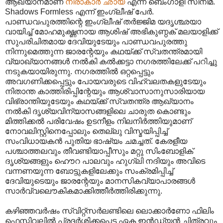
ആഖ്യാനമാണ്
നിരാകാര്‍ ഛായ
എന്ന ബെംഗാളി സിനിമ.
Shadows Formless എന്ന് ഇംഗ്ലീഷ് പേർ.
പാണ്ഡവപുരത്തിന്റെ ഇംഗ്ലീഷ് തര്‍ജ്ജിമ യദൃശ്ഛയാ
വായിച്ച് മോഹമുഗ്ദ്ധനായ ആശിഷ് അഭികുണ്ഠക് മലയാളിക്ക്
സുപരിചിതമായ ദേവിയുടേയും പാണ്ഡവപുരത്തു
നിന്നുമെത്തുന്ന ജാരന്റേയും കഥയ്ക്ക് സ്വതന്ത്രമായി
വ്യാഖ്യാനങ്ങള്‍ നല്‍കി കല്‍ക്കട്ടാ നഗരത്തിലേക്ക് പറിച്ചു
നടുകയായിരുന്നു. നഗരത്തില്‍ ഒറ്റപ്പെട്ടും
അവഗണിക്കപ്പെട്ടും പോയവരുടെ വിഹ്വലതകളുടേയും
നിതാന്ത കാത്തിരിപ്പിന്റേയും ആശ്വാസാനുസാരിയായ
വിഭ്രാന്തിയുടേയും കഥയ്ക്ക് സ്വതന്ത്ര ആഖ്യാനം
നൽകി ദൃശ്യവിന്യാസങ്ങളിലെ ചാരുത കൊണ്ടും
മിത്തിക്കല്‍ പരിവേഷം ഉടനീളം നിലനിര്‍ത്തിയുമാണ്
നോവലിസ്റ്റിനെപ്പോലും തെല്ലു വിസ്മയിപ്പിച്ച്
സംവിധായകന്‍ പുതിയ ഭാഷ്യം ചമച്ചത്. കേരളീയ
പശ്ചാത്തലവും തീവണ്ടിയാപ്പീസും മറ്റു സിംബോളിക്
ദൃശ്യങ്ങളും ഹൌറ പാലവും ഹുഗ്ലി നദിയും അവിടെ
വന്നണയുന്ന ബോട്ടുകളിലേക്കും സംക്രമിപ്പിച്ച്
ദേവിയുടെയും ജാരന്റേയും മാന‍സികവ്യാപാരങ്ങള്‍
സാര്‍വ്വലൌകികമാക്കിത്തീര്‍ത്തിരിക്കുന്നു.
കഴിഞ്ഞവര്‍ഷം സ്വിറ്റ്സര്‍ലണ്ടിലെ ലൊക്കാര്‍ണോ ഫിലിം
ഫെസ്റ്റിവലില്‍ പ്രദര്‍ശിക്കപ്പെട്ട ഏക ഇന്‍ഡ്യന്‍ ചിത്രവും