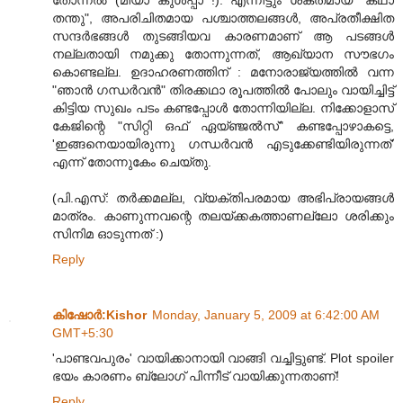
തന്തു", അപരിചിതമായ പശ്ചാത്തലങ്ങള്‍, അപ്രതീക്ഷിത
സന്ദര്‍ഭങ്ങള്‍ തുടങ്ങിയവ കാരണമാണ് ആ പടങ്ങള്‍
നല്ലതായി നമുക്കു തോന്നുന്നത്, ആഖ്യാന സൗഭഗം
കൊണ്ടല്ല. ഉദാഹരണത്തിന് : മനോരാജ്യത്തില്‍ വന്ന
"ഞാന്‍ ഗന്ധര്‍വന്‍" തിരക്കഥാ രൂപത്തില്‍ പോലും വായിച്ചിട്ട്
കിട്ടിയ സുഖം പടം കണ്ടപ്പോള്‍ തോന്നിയില്ല. നിക്കോളാസ്
കേജിന്റെ "സിറ്റി ഒഫ് ഏയ്ഞ്ജല്‍സ്" കണ്ടപ്പോഴാകട്ടെ,
'ഇങ്ങനെയായിരുന്നു ഗന്ധര്‍വന്‍ എടുക്കേണ്ടിയിരുന്നത്'
എന്ന് തോന്നുകേം ചെയ്തു.
(പി.എസ്: തര്‍ക്കമല്ല, വ്യക്തിപരമായ അഭിപ്രായങ്ങള്‍
മാത്രം. കാണുന്നവന്റെ തലയ്ക്കകത്താണല്ലോ ശരിക്കും
സിനിമ ഓടുന്നത് :)
Reply
കിഷോർ‍:Kishor
Monday, January 5, 2009 at 6:42:00 AM
GMT+5:30
'പാണ്ടവപുരം' വായിക്കാനായി വാങ്ങി വച്ചിട്ടുണ്ട്. Plot spoiler
ഭയം കാരണം ബ്ലോഗ് പിന്നീട് വായിക്കുന്നതാണ്!
Reply