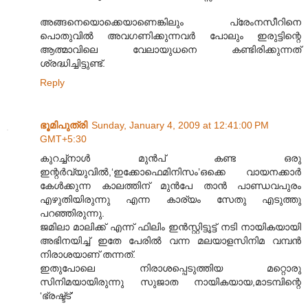
അങ്ങനെയൊക്കെയാണെങ്കിലും പ്രേംനസീറിനെ
പൊതുവിൽ അവഗണിക്കുന്നവർ പോലും ഇരുട്ടിന്റെ
ആത്മാവിലെ വേലായുധനെ കണ്ടിരിക്കുന്നത്
ശ്രദ്ധിച്ചിട്ടുണ്ട്.
Reply
ഭൂമിപുത്രി
Sunday, January 4, 2009 at 12:41:00 PM
GMT+5:30
കുറച്ച്നാൾ മുൻപ് കണ്ട ഒരു
ഇന്റർവ്യുവിൽ,‘ഇക്കോഫെമിനിസം’ഒക്കെ വായനക്കാർ
കേൾക്കുന്ന കാലത്തിന് മുൻപേ താൻ പാണ്ഡവപുരം
എഴുതിയിരുന്നു എന്ന കാര്യം സേതു എടുത്തു
പറഞ്ഞിരുന്നു.
ജമിലാ മാലിക്ക് എന്ന് ഫിലിം ഇൻസ്റ്റിട്ടൂട്ട് നടി നായികയായി
അഭിനയിച്ച് ഇതേ പേരിൽ വന്ന മലയാളസിനിമ വമ്പൻ
നിരാശയാണ് തന്നത്.
ഇതുപോലെ നിരാശപ്പെടുത്തിയ മറ്റൊരു
സിനിമയായിരുന്നു സുജാത നായികയാ‍യ,മാടമ്പിന്റെ
‘ഭ്രഷ്ട്ട്’