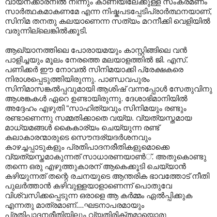
വായനക്കാരനിൽ നിന്നും കാണിയിലേക്കുള്ള സംക്രമണം
സാർത്ഥകമാകണമേ എന്ന നിഷ്കപടപ്പേടിപ്രാർത്ഥനയാണ്,
സിനിമ തനതു കലയാണെന്ന സത്യം മറനീക്കി വെളിയിൽ
വരുന്നില്ലെങ്കിൽക്കൂടി.
ആഖ്യാനത്തിലെ പോരായമയും കാസ്റ്റിങ്ങിലെ വന്‍
പാളിച്ചയും മൂലം നേരത്തെ മലയാളത്തില്‍ ജി. എസ്.
പണിക്കർ ഈ നോവല്‍ സിനിമയാക്കി പ്രേക്ഷകരെ
നിരാശപ്പെടുത്തിയിരുന്നു. പാ‍ണ്ഡവപുരം
സിനിമാസങ്കൽ‌പ്പവുമായി ആശിഷ് വന്നപ്പോള്‍ സേതുവിനു
ആശങ്കകള്‍ ഏറെ ഉണ്ടായിരുന്നു. ദേശാഭിമാനിയില്‍
അദ്ദേഹം എഴുതി “സാഹിത്യവും സിനിമയും രണ്ടും
രണ്ടാണെന്നു സമ്മതിക്കാതെ വയ്യ. വ്യത്യസ്തമായ
മാധ്യമങ്ങള്‍ കൈകാര്യം ചെയ്യുന്ന രണ്ട്
കലാകാര‍ന്മാരുടെ സൌന്ദര്യദര്‍ശനവും
കാഴച്ചപ്പാടുകളും പ്രതിപാദനരീതികളുമൊക്കെ
വ്യത്യസ്തമാകുന്നത് സാധാരണയാണ്‍്. അതുകൊണ്ടു
തന്നെ ഒരു എഴുത്തുകാരന് ആകെക്കൂടി ചെയ്യാന്‍
കഴിയുന്നത് തന്റെ രചനയുടെ ആന്തരിക ഭാവത്തോട് നീതി
പുലര്‍ത്താന്‍ കഴിവുള്ളയാളാണെന്ന് പൊതുവേ
വിശ്വസിക്കപ്പെടുന്ന ഒരാളെ ആ കര്‍മ്മം ഏല്‍പ്പിക്കുക
എന്നതു മാത്രമാണ്....ഘടനാപരമായും
പ്രതിപാദനരീതിയിലും വ്യതിരിക്തമായൊരു