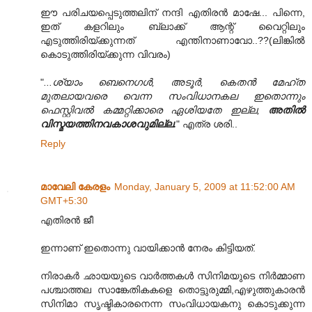
ഈ പരിചയപ്പെടുത്തലിന് നന്ദി എതിരൻ മാഷേ... പിന്നെ,
ഇത് കളറിലും ബ്ലാക്ക് ആന്റ് വൈറ്റിലും
എടുത്തിരിയ്ക്കുന്നത് എന്തിനാണാവോ..??(ലിങ്കിൽ
കൊടുത്തിരിയ്ക്കുന്ന വിവരം)
"
...ശ്യാം ബെനെഗൾ, അടൂർ, കെതൻ മേഹ്ത
മുതലായവരെ വെന്ന സംവിധാനകല ഇതൊന്നും
ഫെസ്റ്റിവൽ കമ്മറ്റിക്കാരെ ഏശിയതേ ഇല്ല,
അതിൽ
വിസ്മയത്തിനവകാശവുമില്ല.
" എത്ര ശരി..
Reply
മാവേലി കേരളം
Monday, January 5, 2009 at 11:52:00 AM
GMT+5:30
എതിരന്‍ ജീ
ഇന്നാണ് ഇതൊന്നു വായിക്കാന്‍ നേരം കിട്ടിയത്.
നിരാകര്‍ ഛായയുടെ വാര്‍ത്തകള്‍ സിനിമയുടെ നിര്‍മ്മാണ
പശ്ചാത്തല സാങ്കേതികകളെ തൊട്ടുരുമ്മി,എഴുത്തുകാരന്‍
സിനിമാ സൃഷ്ടികാരനെന്ന സംവിധായകനു കൊടുക്കുന്ന