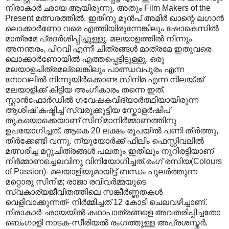
നിരാകാര്‍ ഛായ ആയിരുന്നു. അതും Film Makers of the
Present മത്സരത്തിൽ. ഇതിനു മുൻപ് അമിർ ഖാന്റെ ലഗാൻ
ലൊക്കാർണോ വരെ എത്തിയിരുന്നേങ്കിലും ഷോകെസിൽ
മാത്രമേ പ്രദർശിപ്പിച്ചുള്ളു. മലയാളത്തിൽ നിന്നും
അനന്തരം, പിറവി എന്നീ ചിത്രങ്ങള്‍ മാത്രമേ ഇതുവരെ
ലൊക്കാര്‍ണോയില്‍ എത്തപ്പെട്ടിട്ടുള്ളു. ഒരു
മലയാളചിത്രമല്ലെങ്കിലും പാണ്ഡവപുരം എന്ന
നോവലില്‍ നിന്നുയിര്‍ക്കൊണ്ട സിനിമ എന്ന നിലയ്ക്ക്
മലയാളിക്ക് കിട്ടിയ അംഗീകാരം തന്നെ ഇത്.
സ്റ്റാന്‍ഫോര്‍ഡില്‍ ഗവേഷകവിദ്യാര്‍ത്ഥിയായിരുന്ന
ആശിഷ് കഷ്ടിച്ച് സ്വരൂക്കൂട്ടിയ സ്കോളര്‍ഷിപ്
തുകയൊക്കെയാണ് സിനിമാനിര്‍മ്മാണത്തിനു
ഉപയോഗിച്ചത്. ആകെ 20 ലക്ഷം രൂപയില്‍ പണി തീര്‍ത്തു,
തീര്‍ക്കേണ്ടി വന്നു. ന്യൂയോര്‍ക്ക് ഫിലിം ഫെസ്റ്റിവലില്‍
മത്സരിച്ച മറ്റുചിത്രങ്ങള്‍ പലതും ഇതിലും നൂറിരട്ടിയാണ്
നിര്‍മ്മാണച്ചെലവിനു വിനിയോഗിച്ചത്.രംഗ് രസിയ(Colours
of Passion)- മലയാളിയുമായിട്ട് ബന്ധം പുലര്‍ത്തുന്ന
മറ്റൊരു സിനിമ; രാജാ രവിവര്‍മ്മയുടെ
സ്വകാര്യജീവിതത്തിലെ സങ്കീര്‍ണ്ണതകള്‍
വെളിവാക്കുന്നത്- നിര്‍മ്മിച്ചത് 12 കോടി ചെലവഴിച്ചാണ്.
നിരാകാര്‍ ഛായയില്‍ കഥാപാത്രങ്ങളെ അവതരിപ്പിച്ചതോ
ബെംഗാളി നാടക-സീരിയല്‍ രംഗത്തുള്ള അപ്രശസ്തര്‍.