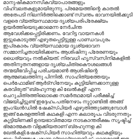
മാനുഷികമാനസികവ്യാപാരങ്ങളും
വിഹ്വലതകളുമായിരുന്നു. പ്രമേയത്തിന്റെ കാതൽ
അതേപടി നിലനിർത്തിക്കൊണ്ട് സ്വന്തം ഭാവനയിൽക്കൂടി
വളരെ വ്യത്യസ്ഥമായ ദൃശ്യപരിപ്രേക്ഷ്യം
ഉയർത്തിയെടുക്കാമെന്ന നേർചിന്ത
ആവേശിക്കപ്പെട്ടിരിക്കണം. വേറിട്ട വായനകൾ
ഇട്ടുകൊടുത്ത് എഴുതപ്പെട്ടിട്ടുള്ള പാണ്ഡവപുരം
ഇപ്രകാരം വ്യത്യസ്ഥമായ ദൃശ്യഭാവന
സമ്മാനിച്ചതായിരിക്കണം ആശിഷിനു പ്രേരണയും
ധൈര്യവും നൽകിയത്. നിരവധി ഹൃസ്വസിനിമകളിൽ
അതിനൂതനങ്ങളായ ദൃശ്യചിത്രകൌശലങ്ങൾ
തന്മയീഭവിപ്പിച്ച പരിചയമാൺ ആശിഷിന്റെ
ആത്മബലത്തിനു പിന്നിൽ. സാഹിത്യത്തേയും
പെർഫോമിങ് ആർട്സിനേയും കൂട്ടിയിണക്കാനുള്ള
കരവിരുത് “ബ്രഹുന്നള കി ഖേൽകളി’ എന്ന
ചെറുചിത്രത്തിലൊക്കെ സമർത്ഥമായി പരീക്ഷിച്ച്
വിജയിച്ചിട്ടുണ്ട് ഇദ്ദേഹം.പതിനേഴാം നൂറ്റാണ്ടിൽ അങ്ങ്
ഇംഗ്ലൻഡിൽ ഷേക്സ്പിയർ എഴുതിത്തുടങ്ങുമ്പോൾ
ഇങ്ങ് കേരളത്തിൽ കഥകളി എന്ന കലാരൂപം വിടരുന്നതും
കൂട്ടിയിണക്കി ഉദയഭാവിതമായ നാടകാന്തരീക്ഷം സൃഷ്ടിച്ച്
ഭ്രമാത്മകത വിളക്കിയതാണ് ബ്രഹുന്നള കി
ഖേൽകളി.ഷേക്സ്പിയർ സാഹിത്യവും കഥകളിയും
ഇഴപിരിഞ്ഞുചേരുന്ന വ്യാഖ്യാനനിഷ്പാദനമാൺ ഈ