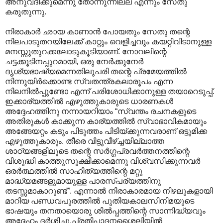
അനുവദിക്കുമെന്നു തോന്നുന്നില്ല എന്നും സേതു
കരുതുന്നു.
നിരാകാർ ഛായ കാണാൻ പോയതും സേതു തന്റെ
നിലപാടുതറയിലേക്ക് കാറ്റും വെളിച്ചവും കയറ്റിവിടാനുള്ള
മനസ്സുതുറക്കലോടുകൂടിയാണ്. നോവലിന്റെ
ചട്ടക്കൂടിനപ്പുറമായി, ഒരു നേർക്കുനേർ
ദൃശ്യഭാഷ്യമെന്നതിലുപരി തന്റെ പ്രമേയത്തിൽ
നിന്നുയിർക്കൊണ്ട സ്വതന്ത്രകലാരൂപം എന്ന
നിലനിൽ‌പ്പുണ്ടോ എന്ന് പരിശോധിക്കാനുള്ള തയാറെടുപ്പ്.
ഇക്കാര്യത്തിൽ എഴുത്തുകാരുടെ ധാരണകൾ
അദ്ദേഹത്തിനു നന്നായറിയാം “സ്വന്തം രചനകളുടെ
അതിരുകൾ കാക്കുന്ന കാര്യത്തിൽ സ്വാഭാവികമായും
അങ്ങേയറ്റം കടും പിടുത്തം പിടിയ്ക്കുന്നവരാണ് ഒട്ടുമിക്ക
എഴുത്തുകാരും. തീരെ വിട്ടുവീഴ്ച്ചയില്ലാത്ത
ശാഠ്യങ്ങളിലൂടെ തന്റെ സർഗ്ഗപ്രവർത്തനത്തിന്റെ
വിശുദ്ധി കാത്തുസൂക്ഷിക്കാമെന്നു വിശ്വസിക്കുന്നവർ
ഒരർത്ഥത്തിൽ സാഹിത്യത്തിന്റെ മറ്റു
മാദ്ധ്യമങ്ങളുമായുള്ള പാരസ്പര്യത്തിനു
തടസ്സമാകാറുണ്ട്”. എന്നാൽ നിരാകാരമാ‍യ നിഴലുകളായി
മാറിയ പണ്ഡവപുരത്തിൽ പുതിയകാലസിനിമയുടെ
ഭാഷയും തനതായൊരു ശിൽ‌പ്പത്തിന്റെ സാന്നിദ്ധ്യവും
അദ്ദേഹം ദർശിച്ചു.പ്രതിപാദനശൈലിയിൽ