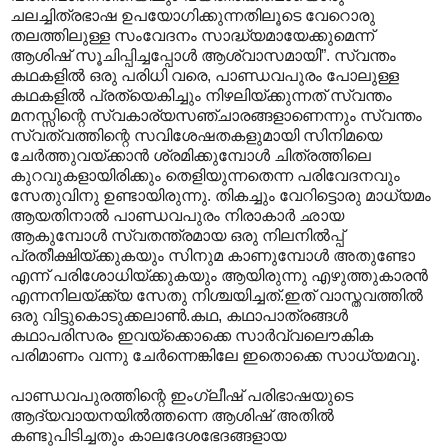
ചലച്ചിത്രഭാഷ ഉപയോഗിക്കുന്നതിലൂടെ വേറൊരു
തലത്തിലുള്ള സംവേദനം സാദ്ധ്യമായേക്കുമെന്ന്
ആശിഷ് സൂചിപ്പിച്ചപ്പോള്‍ ആശ്വാസമായി”. സ്വന്തം
കഥകളിൽ ഒരു പരിധി വരെ, പാണ്ഡവപുരം പോലുള്ള
കഥകളിൽ പ്രത്യെകിച്ചും നിഴലിയ്ക്കുന്നത് സ്വന്തം
മനസ്സിന്റെ സ്വകാര്യസഞ്ചാരങ്ങളാണെന്നും സ്വന്തം
സ്വത്വത്തിന്റെ സവിശേഷതകളുമായി സിനിമയെ
ചേർത്തുവയ്ക്കാൻ ശ്രമിക്കുമ്പോൾ ചിത്രത്തിലെ
കുറവുകളായിരിക്കും തെളിയുന്നതെന്ന പരിവേദനവും
സേതുവിനു ഉണ്ടായിരുന്നു. തികച്ചും വേറിട്ടൊരു മാധ്യമം
ആയതിനാൽ പാണ്ഡവപുരം നിരാകാർ ഛായ
ആകുമ്പോൾ സ്വതന്ത്രമായ ഒരു നിലനിൽ‌പ്പ്
പ്രതീക്ഷിയ്ക്കുകയും സിനുമ കാണുമ്പോൾ അതുണ്ടോ
എന്ന് പരിശോധിയ്ക്കുകയും ആയിരുന്നു എഴുത്തുകാരൻ
എന്നനിലയ്ക്ക്യ സേതു നിശ്ചയിച്ചത്.ഇത് വാസ്തവത്തിൽ
ഒരു വിട്ടുകൊടുക്കലാൺ.കഥ, കഥാപാത്രങ്ങൾ
കഥാപരിസരം ഇവയ്ക്കൊക്കെ സാർവ്വലൌകിക
പരിമാണം വന്നു ചേർന്നെങ്കിലേ ഇതൊക്കെ സാധ്യമവൂ.
പാണ്ഡവപുരത്തിന്റെ ഇംഗ്ലീഷ് പരിഭാഷയുടെ
ആദ്യവായനയിൽത്തന്നെ ആശിഷ് അതിൽ
കണ്ടുപിടിച്ചതും കാലദേശഭേദങ്ങളായ