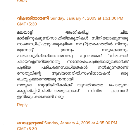
Reply
വികടശിരോമണി
Sunday, January 4, 2009 at 1:51:00 PM
GMT+5:30
മലയാളി അംഗീകരിച്ച ചില
മാർജിനുകളുണ്ട്,സാഹിത്യകൃതികൾ സിനിമയാക്കുന്നതു
സംബന്ധിച്ച്.എഴുപതുകളിലെ നവ(?)തരംഗത്തിൽ നിന്നും
മുന്നോട്ട് ഇന്നും നമുക്കൊന്നും
പറയാനുമില്ലല്ലോ.അവക്കു പുറത്താണ് “നിരാകാർ
ഛായ”എന്നറിയുന്നതു സന്തോഷം.പുതുതലമുറക്കാർക്ക്
പുതിയ പരിചരണസാധ്യതകൾ നൽകുന്നതാണ്
സേതുവിന്റെ ആഖ്യാനരീതി.സംവിധായകൻ ഒരു
ചെറുപ്പക്കാരനായതു നന്നായി.
നമ്മുടെ ബുദ്ധിജീവികൾക്ക് യുവത്വത്തെ പൊതുവേ
കണ്ണിൽ‌പ്പിടിക്കില്ല.അതുകൊണ്ട് സിനിമ കാണാൻ
ഇനിയും കാക്കേണ്ടി വരും.
Reply
വെള്ളെഴുത്ത്
Sunday, January 4, 2009 at 4:35:00 PM
GMT+5:30