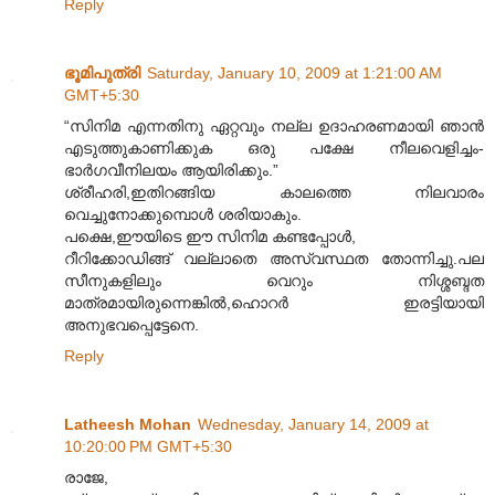
Reply
ഭൂമിപുത്രി
Saturday, January 10, 2009 at 1:21:00 AM
GMT+5:30
“സിനിമ എന്നതിനു ഏറ്റവും നല്ല ഉദാഹരണമായി ഞാന്‍
എടുത്തുകാണിക്കുക ഒരു പക്ഷേ നീലവെളിച്ചം-
ഭാര്‍ഗവീനിലയം ആയിരിക്കും.”
ശ്രീഹരി,ഇതിറങ്ങിയ കാലത്തെ നിലവാരം
വെച്ചുനോക്കുമ്പൊൾ ശരിയാകും.
പക്ഷെ,ഈയിടെ ഈ സിനിമ കണ്ടപ്പോൾ,
റീറിക്കോഡിങ്ങ് വല്ലാതെ അസ്വസ്ഥത തോന്നിച്ചു.പല
സീനുകളിലും വെറും നിശ്ശബ്ദത
മാത്രമായിരുന്നെങ്കിൽ,ഹൊറർ ഇരട്ടിയായി
അനുഭവപ്പെട്ടേനെ.
Reply
Latheesh Mohan
Wednesday, January 14, 2009 at
10:20:00 PM GMT+5:30
രാജേ,