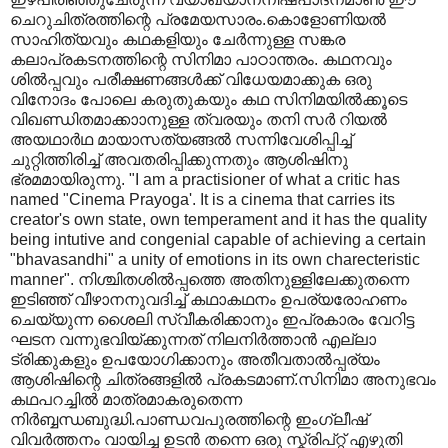
ചെറുചിത്രത്തിന്റെ പ്രമേയസാരം.കൊളോണിയൽ
സാഹിത്യവും കഥകളിയും ചേർന്നുള്ള സങ്കര
കലാപ്രകടനത്തിന്റെ സിനിമാ പാഠാന്തരം. കഥനവും
ശിൽ‌പ്പവും പരീക്ഷണങ്ങൾക്ക് വിധേയമാക്കുക ഒരു
വിനോദം പോലെ കരുതുകയും കഥ സിനിമയിൽക്കൂടെ
വിഖണ്ഡിതമാക്കാ‍ാനുള്ള ത്വരയും തനി സർ റിയൽ
അയഥാർഥ മായാസത്യങ്ങൽ സന്നിവേശിപ്പിച്ച്
ചുറ്റിത്തിരിച്ച് അവതരിപ്പിക്കുന്നതും ആശിഷിനു
ഭ്രമമായിരുന്നു. "I am a practisioner of what a critic has
named "Cinema Prayoga'. It is a cinema that carries its
creator's own state, own temperament and it has the quality
being intutive and congenial capable of achieving a certain
"bhavasandhi" a unity of emotions in its own charecteristic
manner". നിശ്ചിതശിൽ‌പ്പത്തെ അതിനുള്ളിലേക്കുതന്നെ
ഇടിഞ്ഞ് വീഴാനനുവദിച്ച് കഥാകഥനം ഉപര്യരോഹണം
ചെയ്യുന്ന ശൈലി സ്വീകരിക്കാനും ഇപ്രകാരം വേറിട്ട
ഘടന വന്നുഭവിയ്ക്കുന്നത് നിലനിർത്താൻ എല്ലാ
ട്രിക്കുകളും ഉപയോഗിക്കാനും അതീവതാൽ‌പ്പര്യം
ആശിഷിന്റെ ചിത്രങ്ങളിൽ പ്രകടമാണ്.സിനിമാ അനുഭവം
കഥപറച്ചിൽ മാത്രമാകരുതെന്ന
നിർബ്ബന്ധബുദ്ധി.പാണ്ഡവപുരത്തിന്റെ ഇംഗ്ലീഷ്
വിവർത്തനം വായിച്ച ഉടൻ തന്നെ ഒരു സ്ക്രിപ്റ്റ് എഴുതി