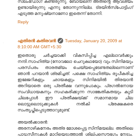
സ്ലംഡോഗ് കണ്ടിരുന്നു. ബോയലിന് അതിന്റെ ആവശ്യം
ഉണ്ടായിരുന്നു എന്നു തോന്നുന്നില്ല. ട്രയിന്‍സ്പോട്ടിംഗ്
എടുത്ത മനുഷ്യനാണോ ഇതെന്ന് തോന്നി.
Reply
എതിരന്‍ കതിരവന്‍
Tuesday, January 20, 2009 at
8:10:00 AM GMT+5:30
ഇതൊരു ചർച്ചയാക്കി വികസിപ്പിച്ച എല്ലാവർക്കും
നന്ദി.സാഹിത്യ (നോവലോ ചെറുകഥയോ) വും സിനിമയും
പരസ്പരം താരതമ്യം ചെയ്യപ്പെടേണ്ടതല്ലെന്നാണ്
ഞാൻ പറയാൻ ശ്രമിച്ചത്. പക്ഷെ സാഹിത്യം രൂപീകരിച്ച
ഇമേജറികളും ഛായകളും സിനിമയിൽ തിരയാൻ
അറിയാതെ ഒരു പ്രതീക്ഷ വന്നുപോകും. പ്രഗൽഭനായ
സംവിധായകനും സഹകരിക്കുന്ന സാങ്കേതികതയും കൂടി
ചിലപ്പോൾ ഈ പ്രതീക്ഷയ്ക്ക് സമാനമായ ചില
ലൊട്ടുലൊടുക്കുകൾ നൽകി പ്രേക്ഷകരെ
സംതൃപ്തിപ്പെടുത്താറുമുണ്ട്.
അയൽക്കാരൻ:
അരനാഴികനേരം അത്ര മോശപ്പെട്ട സിനിമയല്ല. അതിലെ
പാട്ടുസീനുകൾ മാറ്റിയെടുത്താൽ ശില്പസൌഭഗം നേടും.