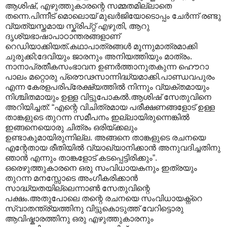
ആശിഷ്, എഴുത്തുകാരന്റെ സമ്മതമില്ലാതെ
തന്നെ.പിന്നീട് മൊലൊയ് മുഖർജിയോടൊപ്പം ചേർന്ന് രണ്ടു
വ്യത്യസ്തമായ സ്ക്രിപ്റ്റ് എഴുതി, ആറു
ദൃശ്യഭാഷാപാഠാന്തരങ്ങളാണ്
റെഡിയാക്കിയത്.കഥാപാത്രങ്ങൾ മൂന്നുമാത്രമാക്കി
ചുരുക്കി;ദേവിയും ജാരനും അനിയത്തിയും മാത്രം.
നാനാപ്രതീകസംഭാവന ഉണർത്താനുതകുന്ന ഹൌറാ
പാലം മറ്റൊരു പ്രൌഢസാന്നിദ്ധ്യമാക്കി.പാണ്ഡവപുരം
എന്ന കേരളപരിപ്രേക്ഷ്യത്തിൽ നിന്നും വ്യക്തമായും
നിശ്ചിതമായും ഉള്ള വിട്ടുപോകൽ.ആശിഷ് സേതുവിനെ
അറിയിച്ചത്: “എന്റെ വിചിത്രമായ പരീക്ഷണങ്ങളോട് ഉള്ള
താങ്കളുടെ തുറന്ന സമീപനം ഇല്ലായിരുന്നെങ്കിൽ
ഇങ്ങനെയൊരു ചിത്രം ഒരിയ്ക്കലും
ഉണ്ടാകുമായിരുന്നില്ല. അങ്ങനെ താങ്കളുടെ രചനയെ
എന്റേതായ രീതിയിൽ വ്യാഖ്യാനിക്കാൻ അനുവദിച്ചതിനു
ഞാൻ എന്നും താങ്കളോട് കടപ്പെട്ടിരിക്കും”.
ഒരെഴുത്തുകാരനെ ഒരു സംവിധായകനും ഇത്രയും
തുറന്ന മനസ്സോടെ അംഗീകരിക്കാൻ
സാദ്ധ്യതയില്ലെന്നാൺ സേതുവിന്റെ
പക്ഷം.അതുപോലെ തന്റെ രചനയെ സംവിധായക്ന്റെ
സ്വാതന്ത്ര്യത്തിനു വിട്ടുകൊടുത്ത് വേറിട്ടൊരു
ആവിഷ്കാരത്തിനു ഒരു എഴുത്തുകാരനും