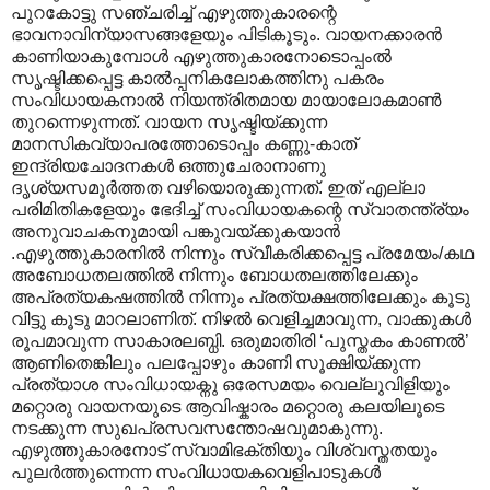
പുറകോട്ടു സഞ്ചരിച്ച് എഴുത്തുകാരന്റെ
ഭാവനാവിന്യാസങ്ങളേയും പിടികൂടും. വായനക്കാരൻ
കാണിയാകുമ്പോൾ എഴുത്തുകാരനോടൊപ്പംൽ
സൃഷ്ടിക്കപ്പെട്ട കാൽ‌പ്പനികലോകത്തിനു പകരം
സംവിധായകനാൽ നിയന്ത്രിതമായ മായാലോകമാൺ
തുറന്നെഴുന്നത്. വായന സൃഷ്ടിയ്ക്കുന്ന
മാനസികവ്യാപരത്തോടൊപ്പം കണ്ണു-കാത്
ഇന്ദ്രിയചോദനകൾ ഒത്തുചേരാനാണു
ദൃശ്യസമൂർത്തത വഴിയൊരുക്കുന്നത്. ഇത് എല്ലാ
പരിമിതികളേയും ഭേദിച്ച് സംവിധായകന്റെ സ്വാതന്ത്ര്യം
അനുവാചകനുമായി പങ്കുവയ്ക്കുകയാൻ
.എഴുത്തുകാരനിൽ നിന്നും സ്വീകരിക്കപ്പെട്ട പ്രമേയം/കഥ
അബോധതലത്തിൽ നിന്നും ബോധതലത്തിലേക്കും
അപ്രത്യകഷത്തിൽ നിന്നും പ്രത്യക്ഷത്തിലേക്കും കൂടു
വിട്ടു കൂടു മാറലാണിത്. നിഴൽ വെളിച്ചമാവുന്ന, വാക്കുകൾ
രൂപമാവുന്ന സാകാരലബ്ധി. ഒരുമാതിരി ‘പുസ്തകം കാണൽ’
ആണിതെങ്കിലും പലപ്പോഴും കാണി സൂക്ഷിയ്ക്കുന്ന
പ്രത്യാശ സംവിധായക്നു ഒരേസമയം വെല്ലുവിളിയും
മറ്റൊരു വായനയുടെ ആവിഷ്കാരം മറ്റൊരു കലയിലൂടെ
നടക്കുന്ന സുഖപ്രസവസന്തോഷവുമാകുന്നു.
എഴുത്തുകാരനോട് സ്വാമിഭക്തിയും വിശ്വസ്തതയും
പുലർത്തുന്നെന്ന സംവിധായകവെളിപാടുകൾ