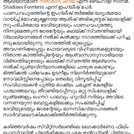
ആഖ്യാനമാണ്
നിരാകാര്‍ ഛായ
എന്ന ബെംഗാളി സിനിമ.
Shadows Formless എന്ന് ഇംഗ്ലീഷ് പേർ.
പാണ്ഡവപുരത്തിന്റെ ഇംഗ്ലീഷ് തര്‍ജ്ജിമ യദൃശ്ഛയാ
വായിച്ച് മോഹമുഗ്ദ്ധനായ ആശിഷ് അഭികുണ്ഠക് മലയാളിക്ക്
സുപരിചിതമായ ദേവിയുടേയും പാണ്ഡവപുരത്തു
നിന്നുമെത്തുന്ന ജാരന്റേയും കഥയ്ക്ക് സ്വതന്ത്രമായി
വ്യാഖ്യാനങ്ങള്‍ നല്‍കി കല്‍ക്കട്ടാ നഗരത്തിലേക്ക് പറിച്ചു
നടുകയായിരുന്നു. നഗരത്തില്‍ ഒറ്റപ്പെട്ടും
അവഗണിക്കപ്പെട്ടും പോയവരുടെ വിഹ്വലതകളുടേയും
നിതാന്ത കാത്തിരിപ്പിന്റേയും ആശ്വാസാനുസാരിയായ
വിഭ്രാന്തിയുടേയും കഥയ്ക്ക് സ്വതന്ത്ര ആഖ്യാനം
നൽകി ദൃശ്യവിന്യാസങ്ങളിലെ ചാരുത കൊണ്ടും
മിത്തിക്കല്‍ പരിവേഷം ഉടനീളം നിലനിര്‍ത്തിയുമാണ്
നോവലിസ്റ്റിനെപ്പോലും തെല്ലു വിസ്മയിപ്പിച്ച്
സംവിധായകന്‍ പുതിയ ഭാഷ്യം ചമച്ചത്. കേരളീയ
പശ്ചാത്തലവും തീവണ്ടിയാപ്പീസും മറ്റു സിംബോളിക്
ദൃശ്യങ്ങളും ഹൌറ പാലവും ഹുഗ്ലി നദിയും അവിടെ
വന്നണയുന്ന ബോട്ടുകളിലേക്കും സംക്രമിപ്പിച്ച്
ദേവിയുടെയും ജാരന്റേയും മാന‍സികവ്യാപാരങ്ങള്‍
സാര്‍വ്വലൌകികമാക്കിത്തീര്‍ത്തിരിക്കുന്നു.
കഴിഞ്ഞവര്‍ഷം സ്വിറ്റ്സര്‍ലണ്ടിലെ ലൊക്കാര്‍ണോ ഫിലിം
ഫെസ്റ്റിവലില്‍ പ്രദര്‍ശിക്കപ്പെട്ട ഏക ഇന്‍ഡ്യന്‍ ചിത്രവും