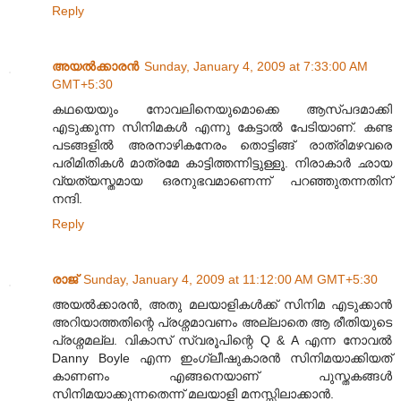
Reply
അയല്‍ക്കാരന്‍
Sunday, January 4, 2009 at 7:33:00 AM
GMT+5:30
കഥയെയും നോവലിനെയുമൊക്കെ ആസ്പദമാക്കി
എടുക്കുന്ന സിനിമകള്‍ എന്നു കേട്ടാല്‍ പേടിയാണ്. കണ്ട
പടങ്ങളില്‍ അരനാഴികനേരം തൊട്ടിങ്ങ് രാത്രിമഴവരെ
പരിമിതികള്‍ മാത്രമേ കാട്ടിത്തന്നിട്ടുള്ളൂ. നിരാകാര്‍ ഛായ
വ്യത്യസ്തമായ ഒരനുഭവമാണെന്ന് പറഞ്ഞുതന്നതിന്
നന്ദി.
Reply
രാജ്
Sunday, January 4, 2009 at 11:12:00 AM GMT+5:30
അയൽക്കാരൻ, അതു മലയാളികൾക്ക് സിനിമ എടുക്കാൻ
അറിയാത്തതിന്റെ പ്രശ്നമാവണം അല്ലാതെ ആ രീതിയുടെ
പ്രശ്നമല്ല. വികാസ് സ്വരൂപിന്റെ Q & A എന്ന നോവൽ
Danny Boyle എന്ന ഇംഗ്ലീഷുകാരൻ സിനിമയാക്കിയത്
കാണണം എങ്ങനെയാണ് പുസ്തകങ്ങൾ
സിനിമയാക്കുന്നതെന്ന് മലയാളി മനസ്സിലാക്കാൻ.