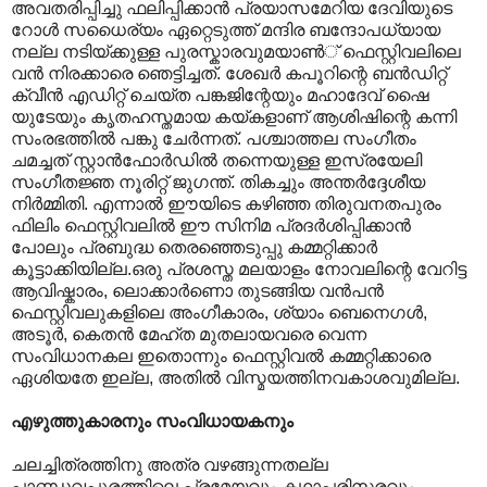
അവതരിപ്പിച്ചു ഫലിപ്പിക്കാന്‍ പ്രയാസമേറിയ ദേവിയുടെ
റോള്‍ സധൈര്യം ഏറ്റെടുത്ത് മന്ദിര ബന്ദോപധ്യായ
നല്ല നടിയ്ക്കുള്ള പുരസ്കാരവുമയാണ്‍് ഫെസ്റ്റിവലിലെ
വന്‍ നിരക്കാരെ ഞെട്ടിച്ചത്.‍ ശേഖര്‍ കപൂറിന്റെ ബന്‍ഡിറ്റ്
ക്വീന്‍ എഡിറ്റ് ചെയ്ത പങ്കജിന്റേയും മഹാദേവ് ഷൈ
യുടേയും കൃതഹസ്തമായ കയ്കളാണ് ആശിഷിന്റെ കന്നി
സംരഭത്തില്‍ പങ്കു ചേര്‍ന്നത്. പശ്ചാത്തല സംഗീതം
ചമച്ചത് സ്റ്റാന്‍ഫോര്‍ഡില്‍ തന്നെയുള്ള ഇസ്രയേലി
സംഗീതജ്ഞ നൂരിറ്റ് ജുഗന്ത്. തികച്ചും അന്തർദ്ദേശീയ
നിർമ്മിതി. എന്നാൽ ഈയിടെ കഴിഞ്ഞ തിരുവനതപുരം
ഫിലിം ഫെസ്റ്റിവലിൽ ഈ സിനിമ പ്രദർശിപ്പിക്കാൻ
പോലും പ്രബുദ്ധ തെരഞ്ഞെടുപ്പു കമ്മറ്റിക്കാർ
കൂട്ടാക്കിയില്ല.ഒരു പ്രശസ്ത മലയാളം നോവലിന്റെ വേറിട്ട
ആവിഷ്കാരം, ലൊക്കാർണൊ തുടങ്ങിയ വൻപൻ
ഫെസ്റ്റിവലുകളിലെ അംഗീകാരം, ശ്യാം ബെനെഗൾ,
അടൂർ, കെതൻ മേഹ്ത മുതലായവരെ വെന്ന
സംവിധാനകല ഇതൊന്നും ഫെസ്റ്റിവൽ കമ്മറ്റിക്കാരെ
ഏശിയതേ ഇല്ല, അതിൽ വിസ്മയത്തിനവകാശവുമില്ല.
എഴുത്തുകാരനും സംവിധായകനും
ചലച്ചിത്രത്തിനു അത്ര വഴങ്ങുന്നതല്ല
പാണ്ഡവപുരത്തിലെ പ്രമേയവും കഥാപരിസരവും