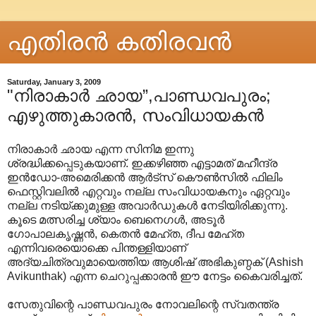
എതിരന്‍ കതിരവന്‍
Saturday, January 3, 2009
"നിരാകാര്‍ ഛായ”,പാണ്ഡവപുരം;
എഴുത്തുകാരൻ, സംവിധായകൻ
നിരാകാര്‍ ഛായ എന്ന സിനിമ ഇന്നു
ശ്രദ്ധിക്കപ്പെടുകയാണ്. ഇക്കഴിഞ്ഞ എട്ടാമത് മഹീന്ദ്ര
ഇന്‍ഡോ-അമെരിക്കന്‍ ആര്‍ട്സ് കൌൺ‍സില്‍ ഫിലിം
ഫെസ്റ്റിവലില്‍ എറ്റവും നല്ല സംവിധായകനും ഏറ്റവും
നല്ല നടിയ്ക്കുമുള്ള അവാർഡുകള്‍ നേടിയിരിക്കുന്നു.
കൂടെ മത്സരിച്ച ശ്യാം ബെനെഗള്‍, അടൂര്‍
ഗോപാലകൃഷ്ണന്‍, കെതന്‍ മേഹ്ത, ദീപ മേഹ്ത
എന്നിവരെയൊക്കെ പിന്തള്ളിയാണ്
അദ്യചിത്രവുമായെത്തിയ ആശിഷ് അഭികുണ്ഠക് (Ashish
Avikunthak) എന്ന ചെറുപ്പക്കാരന്‍‍ ഈ നേട്ടം കൈവരിച്ചത്.
സേതുവിന്റെ പാണ്ഡവപുരം നോവലിന്റെ സ്വതന്ത്ര