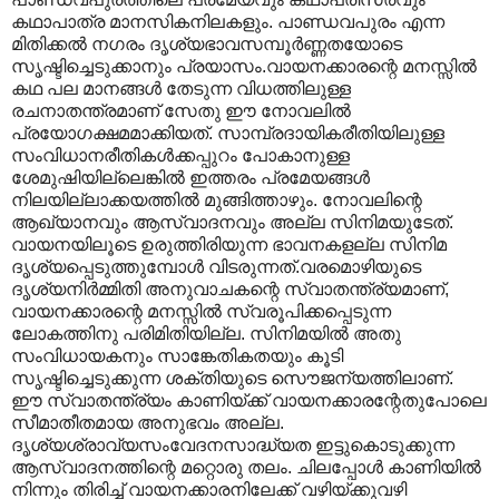
കഥാപാത്ര മാനസികനിലകളും. പാണ്ഡവപുരം എന്ന
മിതിക്കൽ നഗരം ദൃശ്യഭാവസമ്പൂർണ്ണതയോടെ
സൃഷ്ടിച്ചെടുക്കാനും പ്രയാസം.വായനക്കാരന്റെ മനസ്സില്‍
കഥ പല മാനങ്ങള്‍ തേടുന്ന വിധത്തിലുള്ള
രചനാതന്ത്രമാണ് സേതു ഈ നോവലില്‍
പ്രയോഗക്ഷമമാക്കിയത്. സാമ്പ്രദായികരീതിയിലുള്ള
സംവിധാനരീതിക‍ൾക്കപ്പുറം പോകാനുള്ള
ശേമുഷിയില്ലെങ്കില്‍ ഇത്തരം പ്രമേയങ്ങള്‍
നിലയില്ലാക്കയത്തില്‍ മുങ്ങിത്താഴും. നോവലിന്റെ
ആഖ്യാനവും ആസ്വാദനവും അല്ല സിനിമയുടേത്.
വായനയിലൂടെ ഉരുത്തിരിയുന്ന ഭാവനകളല്ല സിനിമ
ദൃശ്യപ്പെടുത്തുമ്പോൾ വിടരുന്നത്.വരമൊഴിയുടെ
ദൃശ്യനിർമ്മിതി അനുവാചകന്റെ സ്വാതന്ത്ര്യമാണ്,
വായനക്കാരന്റെ മനസ്സിൽ സ്വരൂപിക്കപ്പെടുന്ന
ലോകത്തിനു പരിമിതിയില്ല. സിനിമയിൽ അതു
സംവിധായകനും സാങ്കേതികതയും കൂടി
സൃഷ്ടിച്ചെടുക്കുന്ന ശക്തിയുടെ സൌജന്യത്തിലാണ്.
ഈ സ്വാതന്ത്ര്യം കാണിയ്ക്ക് വായനക്കാരന്റേതുപോലെ
സീമാതീതമായ അനുഭവം അല്ല.
ദൃശ്യശ്രാവ്യസംവേദനസാദ്ധ്യത ഇട്ടുകൊടുക്കുന്ന
ആസ്വാദനത്തിന്റെ മറ്റൊരു തലം. ചിലപ്പോൾ കാണിയിൽ
നിന്നും തിരിച്ച് വായനക്കാരനിലേക്ക് വഴിയ്ക്കുവഴി