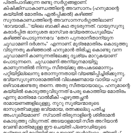
പ്രതിപാദിക്കുന്ന രണ്ടു സർഗ്ഗങ്ങളാണ്.
കിഷിക്കിന്ധാകാണ്ഡത്തിന്റെ അവസാനം (ഹനുമാന്റെ
കയ്യിൽ മോതിരം ഏൽ‌പ്പിക്കൽ) കഴിഞ്ഞ്
സുന്ദരകാണ്ഡത്തിന്റെ അവസാനസർഗ്ഗത്തിലാണ്
‘ഭാവയാമി...’‘യിലെ ബാക്കി കഥ തുടരുന്നത്. വായുസൂനു
കരാർപ്പിത ഭാനുശത ഭാസ്വര ഭവ്യരത്നാംഗുലീയം’
കഴിഞ്ഞ് പൊടുന്നനവേ ‘തേന പുനരാനീതാന്യൂന
ചൂഡാമണി ദർശനം” എന്നാണ്. മുദ്രമോതിരം കൊടുത്തു
വിടുന്നതു കഴിഞ്ഞാൽ ഹനുമാൻ തിരിച്ചു കൊണ്ടു വന്ന
ചൂഡാമണി കാണുന്നതിലേക്കു ദൃശ്യം മാറുകയാണ്
പൊടുന്നനെ. ചൂഡാമണി അന്യൂനമായിട്ടു
കാണുന്നതിൽ നിന്നും സീതയ്ക്കു അപകടമൊന്നും
പറ്റിയിട്ടില്ലെന്നു തോന്നുന്നതായി വ്യഞ്ജിപ്പിച്ചിരിക്കുന്നു.
ഭവ്യസുഗുണാരാമത്തിൽ വിലക്ഷണമായ വാടിയ പൂവ്
ഒഴിവാക്കേണ്ടതു തന്നെ. അതു സീതയായാലും. ഹനുമാന്റെ
കയ്യിൽ കൊടുത്തുവിടുന്നത് പേരു കൊത്തിയ മോതിരം
എന്നു മാത്രമേ വാൽമീകി -എഴുത്തച്ഛൻ
രാമായണങ്ങളിലുള്ളു. നൂറു സൂര്യന്മാരുടെ
ഭാസുരത്വമുള്ള ഭവ്യമായ, രത്നക്കല്ലു പതിച്ച
അംഗുലീയമാണ് സ്വാതി തിരുനാളിന്റെ ശ്രീരാമൻ
കൊടുത്തു വിടുന്നത്. അടയാളമായി സീത അറിയാൻ
വേണ്ടി മാത്രമുള്ള ഈ ചെയ്തി പ്രൌഢിയുടെ
മുദ്രയാക്കി മാറ്റിയിരിക്കുകയാണ്. സർവ്വവും ത്യജിച്ച്