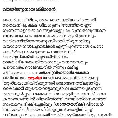
വ്യത്യസ്തനായ ശ്രീരാമന്‍
ധൈര്യം, വീര്യം, ശമം, സൌന്ദര്യം, പ്രൌഢി,
സത്യനിഷ്ഠ, ക്ഷമ,,ശീലഗുണം,അജയ്യത ഈ
ഗുണങ്ങളൊക്കെ വേണ്ടുവോളും പേറുന്ന രഘൂത്തമന്
ഇവയൊക്കെ പോരാ പോരാ എന്നമട്ടിൽ ഇനിയും
വാരിയണിയ്ക്കാനാണു സ്വാതി തിരുനാളിനു
വ്യഗ്രത.നല്‍ച്ചെയ്തികള്‍ എണ്ണിപ്പറഞ്ഞാല്‍ പോരാ
അവ്യ്ക്കു സാധൂകരനം നല്‍കുന്നത്
വിശിഷ്ഠവ്യക്തികളുമായിരിക്കണം.
രാജ്യാഭിഷേകപരിത്യാഗവും വനവാസവും
പ്രൌഢപ്രൊജ്വലരില്‍ നിന്നും ലഭിച്ച
നിര്‍ദ്ദേശത്താലാണത്രെ! (
വിഹതാഭിഷേകമഥ
വിപിനഗതം
ആര്യ
വാചാ)
കൈകെയിയെ ആണു
‘ആര്യയാക്കിയിരിക്കുന്നത്! രാമായണത്തിലുടനീളം
കൈകേയീ ആര്യയാട്ടൊന്നുമല്ല കാണപ്പെടുന്നത്.
ഭരതനുൾപ്പടെ കൈകേയിയെ തള്ളിപ്പറയുന്നത് പലെ
കഥാഭാഗങ്ങളിൽ വ്യക്തമാണ്. വനയാത്രാസമയത്ത്
സംയമനം ദീക്ഷിച്ചെങ്കിലും (
ശാന്തതമശീലം)
വിരാധന്‍
ബലമായി സീതയെ പിടിച്ചെടുത്ത് തോളില്‍ വച്ച്
ഓടിയപ്പോള്‍ കൈകേയി അത്ര ആര്യയായിട്ടൊന്നുമല്ല