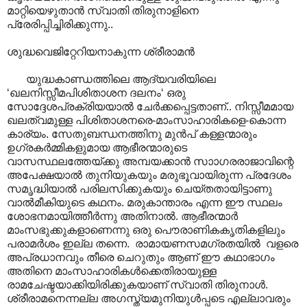
മാറ്റിയെഴുതാൻ സ്വാതി തിരുനാളിനെ
പ്രേരിപ്പിച്ചിരിക്കുന്നു..
ശുദ്ധവെജിറ്റേറിയനാകുന്ന ശ്രീരാമൻ
യുദ്ധകാണ്ഡത്തിലെ ആദ്യവരിയിലെ
‘ഖലനിസ്സീമപിശിതാശന ദലനം‘ ഒരു
സോദ്ദേശപ്രക്രിയയാൽ ചേർക്കപ്പെട്ടതാണ്.. നിസ്സീമമായ
ഖലത്വമുള്ള പിശിതാശനരെ-മാംസാഹാരികളെ-കൊന്ന
കാര്യം. സേതുബന്ധനത്തിനു മുൻപ് കള്ളന്മാരും
ഉഗ്രകർമ്മികളുമായ ആഭീരന്മാരുടെ
വാസസ്ഥലത്തേയ്ക്കു അമ്പയക്കാൻ സാ‍ാഗരരാജാവിന്റെ
അപേക്ഷയാൽ തുനിയുകയും മരുഭൂവായിരുന്ന പ്രദേശം
സമൃദ്ധിയാൽ പരിലസിക്കുകയും ചെയ്തതായിട്ടാണു
വാൽമീകിയുടെ കഥനം. മരുകാന്താരം എന്ന ഈ സ്ഥലം
ശോഭനമായിത്തീർന്നു അതിനാൽ. ആഭീരന്മാർ
മാംസഭുക്കുകളാണെന്നു ഒരു പൌരാണികകൃതികളിലും
പരാമർശം ഇല്ല തന്നെ. രാമായണസമഗ്രതയിൽ വളരെ
അപ്രധാനവും തീരെ ചെറുതും ആണ് ഈ കഥാഭാഗം
അതിനെ മാംസാ‍ഹാരികൾക്കെതിരായുള്ള
രാമചേഷ്ടയാക്കിയിരിക്കുകയാണ് സ്വാതി തിരുനാ‍ൾ.
ശ്രീരാമനെന്നല്ല അഗസ്ത്യമുനിയുൾപ്പടെ എല്ലാവരും