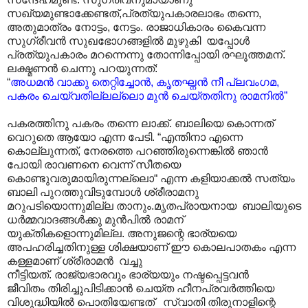
സഖ്യമുണ്ടാക്കേണ്ടത്,പ്രത്യുപകാരലാഭം തന്നെ,
അതുമാത്രം നോട്ടം, നേട്ടം. രാജാധികാരം കൈവന്ന
സുഗ്രീവൻ സുഖഭോഗങ്ങളിൽ മുഴുകി യപ്പോൾ
പ്രത്യുപകാരം മറന്നെന്നു തോന്നിപ്പോയി രഘൂത്തമന്.
ലക്ഷ്മണൻ ചെന്നു പറയുന്നത്:
“
അധമൻ വാക്കു തെറ്റിച്ചോൻ, കൃതഘ്നൻ നീ പ്ലവംഗമ,
പകരം ചെയ്‌വതില്ലല്ലൊ മുൻ ചെയ്തതിനു രാമനിൽ”
പകരത്തിനു പകരം തന്നെ ലാക്ക്. ബാലിയെ കൊന്നത്
വെറുതെ ആയോ എന്ന പേടി. “എന്തിനാ എന്നെ
കൊല്ലുന്നത്, നേരത്തെ പറഞ്ഞിരുന്നെങ്കിൽ ഞാൻ
പോയി രാവണനെ വെന്ന് സീതയെ
കൊണ്ടുവരുമായിരുന്നല്ലൊ“ എന്ന കളിയാക്കൽ സത്യം
ബാലി പുറത്തുവിടുമ്പോൾ ശ്രീരാമനു
മറുപടിയൊന്നുമില്ല താനും.മൃതപ്രായനായ ബാലിയുടെ
ധർമ്മവാദങ്ങൾക്കു മുൻപിൽ രാമന്
യുക്തികളൊന്നുമില്ല. അനുജന്റെ ഭാര്യയെ
അപഹരിച്ചതിനുള്ള ശിക്ഷയാണ് ഈ കൊലപാതകം എന്ന
കള്ളമാണ് ശ്രീരാമൻ വച്ചു
നീട്ടിയത്. രാജ്യഭാരവും ഭാര്യയും നഷ്ടപ്പെട്ടവൻ
ജീവിതം തിരിച്ചുപിടിക്കാൻ ചെയ്ത ഹീനപ്രവർത്തിയെ
വിശുദ്ധിയിൽ പൊതിയേണ്ടത് സ്വാതി തിരുനാളിന്റെ