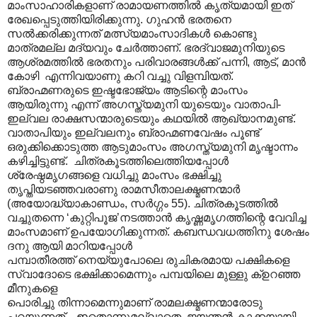
മാംസാഹാരികളാണ് രാമായണത്തിൽ കൃത്യമായി ഇത്
രേഖപ്പെടുത്തിയിരിക്കുന്നു. ഗുഹൻ ഭരതനെ
സൽക്കരിക്കുന്നത് മത്സ്യമാംസാദികൾ കൊണ്ടു
മാത്രമല്ല മദ്യവും ചേർത്താണ്. ഭരദ്വാജമുനിയുടെ
ആശ്രമത്തിൽ ഭരതനും പരിവാരങ്ങൾക്ക് പന്നി, ആട്, മാൻ
കോഴി എന്നിവയാണു കറി വച്ചു വിളമ്പിയത്.
ബ്രാഹ്മണരുടെ ഇഷ്ടഭോജ്യം ആടിന്റെ മാംസം
ആയിരുന്നു എന്ന് അഗസ്ത്യമുനി യുടെയും വാതാപി-
ഇല്വല രാക്ഷസന്മാരുടെയും കഥയിൽ ആഖ്യാനമുണ്ട്.
വാതാപിയും ഇല്വലനും ബ്രാഹ്മണവേഷം പൂണ്ട്
ഒരുക്കിക്കൊടുത്ത ആടുമാംസം അഗസ്ത്യമുനി മൃഷ്ടാന്നം
കഴിച്ചിട്ടുണ്ട്. ചിത്രകൂടത്തിലെത്തിയപ്പോൾ
ശ്രേഷ്ഠമൃഗങ്ങളെ വധിച്ചു മാംസം ഭക്ഷിച്ചു
തൃപ്തിയടഞ്ഞവരാണു രാമസീതാലക്ഷ്മണന്മാർ
(അയോദ്ധ്യാകാണ്ഡം, സർഗ്ഗം 55). ചിത്രകൂടത്തിൽ
വച്ചുതന്നെ ‘കുറ്റിപൂജ’നടത്താൻ കൃഷ്ണമൃഗത്തിന്റെ വേവിച്ച
മാംസമാണ് ഉപയോഗിക്കുന്നത്. കബന്ധവധത്തിനു ശേഷം
ദനു ആയി മാറിയപ്പോൾ
പമ്പാതീരത്ത് നെയ്യുപോലെ രുചികരമായ പക്ഷികളെ
സ്വാദോടെ ഭക്ഷിക്കാമെന്നും പമ്പയിലെ മുള്ളു ക്ഉറഞ്ഞ
മീനുകളെ
പൊരിച്ചു തിന്നാമെന്നുമാണ് രാമലക്ഷ്മണന്മാരോടു
പറയുന്നത്. ഇതൊന്നുമല്ലാതെ ജയന്തൻ കാക്കയായി