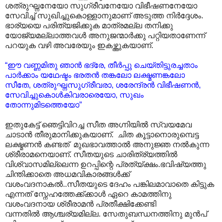
ശത്രുഘ്നനേയോ സുഗ്രീവനേയോ വിഭീഷണനേയോ
സേവിച്ച് സുഖിച്ചുകൊള്ളാനുമാണ് അടുത്ത നിർദ്ദേശം.
ഭാര്യയെ പരിത്യജിക്കുക മാത്രമല്ല തനിക്കു
യോജ്യമല്ലാത്തവൾ അനുജന്മാർക്കു പറ്റിയതാണേന്ന്
പറയുക വഴി അവരേയും ഇകഴ്ത്തുകയാണ്.
“ഈ വണ്ണമിതു ഞാൻ ഭദ്രേ, തീർപ്പു ചെയ്തിട്ടുരച്ചതാം
പാർക്കാം യഥേഷ്ടം ഭരതൻ തങ്കലോ ലക്ഷ്മണങ്കലോ
സീതേ, ശത്രുഘ്നസുഗ്രീവരാ, ശരേന്ദ്രൻ വിഭീഷണൻ,
സേവിച്ചുകൊൾകിവരാരെയോ, സുഖം
തോന്നുമിടത്തെയോ”
ഇതുകേട്ട് ഞെട്ടിവിറച്ച സീത അഗ്നിയിൽ സ്വയമേവ
ചാടാൻ തീരുമാനിക്കുകയാണ്. ചിത കൂട്ടാനൊരുമ്പെട്ട
ലക്ഷ്മണൻ കണ്ടത് മുഖഭാവത്താൽ അനുജ്ഞ നൽകുന്ന
ശ്രീരാമനെയാണ്. സീതയുടെ ചാരിത്ര്യത്തിൽ
വിശ്വാസമില്ലെന്ന ഉറപ്പിന്റെ പ്രത്യ്ക്ഷം.ഭവിഷ്യത്തു
ചിന്തിക്കാതെ അധമവികാരങ്ങൾക്ക്
വശംവദനാകൽ..സീതയുടെ ദേഹം പങ്കിലമാവാതെ കിട്ടുക
എന്നത് സ്നേഹത്തേക്ക്ക്കാൾ ഏറെ കാമത്തിനു
വശംവദനായ ശ്രീരാമൻ പ്രതീക്ഷിക്കേണ്ടി
വന്നതിൽ ആശ്ചര്യമില്ല. സേതുബന്ധനത്തിനു മുൻപ്