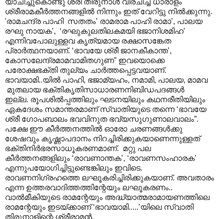
യാചിച്ചുകൊണ്ടു ശ്രീ തിരുനാൾ വിരചിച്ച ധാരാളം
ശ്രീരാമകീർത്തനങ്ങളിൽ നിന്നും ഇത് വേറിട്ടു നിൽക്കുന്നു.
'രാമചന്ദ്ര പാഹി സതതം’ രാമരാമ പാഹി രാമാ’, പാലയ
രഘു നായക’, ‘രഘുകുലതിലകമയി ഭജാനിശമിഹ’
എന്നിവപോലുള്ളവ കൃത്യമായ രക്ഷാസങ്കേത
പ്രാർത്ഥനയാണ്. ‘ഭാവയേ ശ്രീ ജാനകീകാന്ത’,
കോസലേന്ദ്രമാമവാമിതഗുണ” ഇവയൊക്കെ
പരോക്ഷഭക്തി തുല്യം ചാർത്തപ്പെട്ടവയാണ്.
ഭാവയാമി..യിൽ പാഹി, ഭജാമ്യഹം, നമാമി, പാലയ, മാമവ
മുതലായ ഭക്തികൃതിസാധാരണനിബിഡപദങ്ങൾ
ഇല്ല. രൂപശിൽ‌പ്പത്തിലും ഘടനയിലും കഥനരീതിയിലും
ഏകദേശം സമാന്തരമാണ് സ്വാതിയുടെ തന്നെ ‘ഭാവയേ
ശ്രീ ഗോപബാലം ഭവവിനുത ഭവ്യസുഗുണാലവാലം”.
പക്ഷേ ഈ കീർത്തനത്തിൽ ഓരോ ചരണങ്ങൾക്കു
ശേഷവും കൃഷ്ണാപദാനം നിറച്ചിരിക്കുകയാണെന്നുള്ളത്
ഭക്തിനിർഭരസാധൂകരണമാണ്. മറ്റു പല
കീർത്തനങ്ങളിലും ‘രാവണാന്തക’, ‘രാവണസംഹാരക’
എന്നുപയോഗിച്ചിട്ടുണ്ടെങ്കിലും ഇവിടെ.
രാവണനിഗ്രഹത്തെ ലഘൂകരിച്ചിരിക്കുകയാണ്. അവതാരം
എന്ന ഉത്തരവാദിത്തത്തിന്റേയും ലഘൂകരണം..
വാൽമീകിയുടെ രാമന്റേയും അദ്ധ്യാത്മരാമായണത്തിലെ
രാമന്റേയും ഇടയ്ക്കാണ് ‘ഭാവയാമി.....’യിലെ സ്വാതി
തിരുനാളിന്റെ ശ്രീരാമൻ.