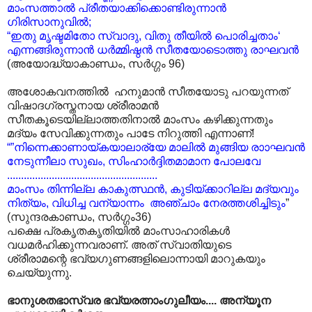
മാംസത്താൽ പ്രീതയാക്കിക്കൊണ്ടിരുന്നാൻ
ഗിരിസാനുവിൽ;
“ഇതു മൃഷ്ടമിതോ സ്വാദു, വിതു തീയിൽ പൊരിച്ചതാം‘
എന്നങ്ങിരുന്നാൻ ധർമ്മിഷ്ഠൻ സീതയോടൊത്തു രാഘവൻ
(അയോദ്ധ്യാകാണ്ഡം, സർഗ്ഗം 96)
അശോകവനത്തിൽ ഹനുമാൻ സീതയോടു പറയുന്നത്
വിഷാദഗ്രസ്തനായ ശ്രീരാമൻ
സീതകൂടെയില്ലാത്തതിനാൽ മാംസം കഴിക്കുന്നതും
മദ്യം സേവിക്കുന്നതും പാടേ നിറുത്തി എന്നാണ്!
“”നിന്നെക്കാണായ്കയാലാര്യേ മാലിൽ മുങ്ങിയ രാ‍ാഘവൻ
നേടുന്നീലാ സുഖം, സിംഹാർദ്ദിതമാമാന പോലവേ
......................................................
മാംസം തിന്നില്ല കാകുത്സ്ഥൻ, കുടിയ്ക്കാറില്ല മദ്യവും
നിത്യം, വിധിച്ച വന്യാന്നം അഞ്ചാം നേരത്തശിച്ചിടും
”
(സുന്ദരകാണ്ഡം, സർഗ്ഗം36)
പക്ഷെ പ്രകൃതകൃതിയിൽ മാംസാഹാരികൾ
വധമർഹിക്കുന്നവരാണ്. അത് സ്വാതിയുടെ
ശ്രീരാമന്റെ ഭവ്യഗുണങ്ങളിലൊന്നായി മാറുകയും
ചെയ്യുന്നു.
ഭാനുശതഭാസ്വര ഭവ്യരത്നാംഗുലീയം.... അന്യൂന