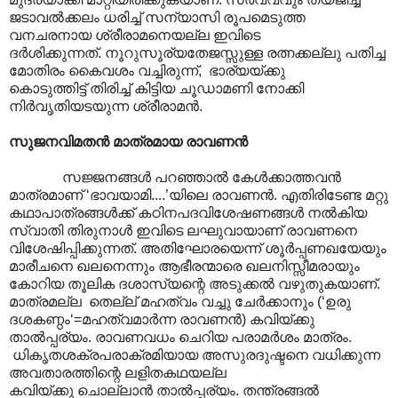
ജടാവൽക്കലം ധരിച്ച് സന്യാസി രൂപമെടുത്ത
വനചരനായ ശ്രീരാമനെയല്ല ഇവിടെ
ദർശിക്കുന്നത്. നൂറുസൂര്യതേജസ്സുള്ള രത്നക്കല്ലു പതിച്ച
മോതിരം കൈവശം വച്ചിരുന്ന്, ഭാര്യയ്ക്കു
കൊടുത്തിട്ട് തിരിച്ച് കിട്ടിയ ചൂഡാമണി നോക്കി
നിർവൃതിയടയുന്ന ശ്രീരാമൻ.
സുജനവിമതൻ മാത്രമായ രാവണൻ
സജ്ജനങ്ങൾ പറഞ്ഞാൽ കേൾക്കാത്തവൻ
മാത്രമാണ് ‘ഭാവയാമി....’യിലെ രാവണൻ. എതിരിടേണ്ട മറ്റു
കഥാപാത്രങ്ങൾക്ക് കഠിനപദവിശേഷണങ്ങൾ നൽകിയ
സ്വാതി തിരുനാൾ ഇവിടെ ലഘുവായാ‍ണ് രാവണനെ
വിശേഷിപ്പിക്കുന്നത്. അതിഘോരയെന്ന്‌ ശൂർപ്പണഖയേയും
മാരീചനെ ഖലനെന്നും ആഭീരന്മാരെ ഖലനിസ്സീമരായും
കോറിയ തൂലിക ദശാസ്യന്റെ അടുക്കൽ വഴുതുകയാണ്.
മാത്രമല്ല തെല്ല് മഹത്വം വച്ചു ചേർക്കാനും (‘ഉരു
ദശകണ്ഠം‘=മഹത്വമാർന്ന രാവണൻ) കവിയ്ക്കു
താൽ‌പ്പര്യം. രാവണവധം ചെറിയ പരാമർശം മാത്രം.
ധികൃതശക്രപരാക്രമിയായ അസുരദുഷ്ടനെ വധിക്കുന്ന
അവതാരത്തിന്റെ ലളിതകഥയല്ല
കവിയ്ക്കു ചൊല്ലാൻ താൽ‌പ്പര്യം. തന്ത്രങ്ങൽ