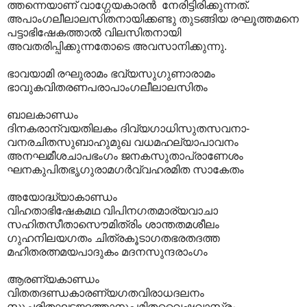
ത്തന്നെയാണ് വാഗ്ഗേയകാരന്‍ നേരിട്ടിരിക്കുന്നത്. ‍
അപാംഗലീലാലസിതനായിക്കണ്ടു തുടങ്ങിയ രഘൂത്തമനെ
പട്ടാഭിഷേകത്താല്‍ വിലസിതനായി
അവതരിപ്പിക്കുന്നതോടെ അവസാനിക്കുന്നു.
ഭാവയാമി രഘുരാമം ഭവ്യസുഗുണാരാമം
ഭാവുകവിതരണപരാപാംഗലീലാലസിതം
ബാലകാണ്ഡം
ദിനകരാന്വയതിലകം ദിവ്യഗാധിസുതസവനാ-
വനരചിതസുബാഹുമുഖ വധമഹല്യാപാവനം
അനഘമീശചാപഭംഗം ജനകസുതാപ്രാണേശം
ഘനകുപിതഭൃഗുരാമഗർവ്വഹരമിത സാകേതം
അയോദ്ധ്യാകാണ്ഡം
വിഹതാഭിഷേകമഥ വിപിനഗതമാര്യവാചാ
സഹിതസീതാസൌമിത്രിം ശാന്തതമശീലം
ഗുഹനിലയഗതം ചിത്രകൂടാഗതഭരതദത്ത
മഹിതരത്നമയപാദുകം മദനസുന്ദരാംഗം
ആരണ്യകാണ്ഡം
വിതതദണ്ഡകാരണ്യഗതവിരാധദലനം
സുചരിതഘടജദത്താനുപമിതവൈഷ്ണവാസ്ത്രം