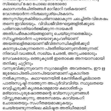
സ്ലൈഡ് ഷോ പോലെ ഓരോരൊ
കഥാസന്ദര്‍ഭചിത്രങ്ങള്‍ മാറിമാറി വരികയാണ്.
വേഗതയാര്‍ന്ന നിശ്ചലദൃശ്യപ്രകടനം
അനുസ്യൂതക്രിയാപരിണാമമാകുന്ന ചലച്ചിത്ര വിശേഷം
തന്നെ ഇവിടെയും. വിവിധജീവിതഘട്ടങ്ങളില്‍ക്കൂടെ
പരിണാമഗതിയാര്‍ജ്ജിക്കുന്ന നായകന്‍
അതിഗം‍ഭീരകാര്യങ്ങളാണു ചെയ്യുന്നതെങ്കിലും
സ്വച്ഛതയാര്‍ന്ന പുഴയൊഴുകുംവഴിയാണ്
അയത്നലളിതമായാണ് ജീവിതസന്ധികളില്‍ക്കൂടി
കടന്നുപോകുന്നതെന്ന പ്രതീതിയാണുണര്‍ത്തുന്നത്.
നിരവധി വധങ്ങൾ‍, സഖ്യം ചേരല്‍, അനുചരരോടും
സേവകരോടും ഒത്തുകൂടല്‍ ഇതൊക്കെ അനയാസമായി
തനിക്കു ചുറ്റിനും
വന്നുഭവിക്കുന്നുവെന്ന സുഗമലളിത അവതരണം. ഈ ഋ
ജുരേഖാപ്രതിപാദനപ്രയാണമാണ് ഏകാഗ്രത
നല്‍കുന്നതും. കഥാഘടനയില്‍ കേന്ദ്രീകരിച്ചല്ലാതെ
പാത്രസൃഷ്ടി നടത്തുന്ന അപൂര്‍വ്വവിദ്യ. സ്ഥൂലതയെ
വെട്ടിച്ചുരുക്കി കൃശകോമളമായ കലാശില്‍പ്പം
മര്യാദാപുരുഷോത്തമന്റെ ഭവ്യസുഗുണങ്ങള്‍‍
വിസ്തൃതമാക്കുന്നു, അതേസമയം കാവ്യഭംഗി
ചോരാതെയും സംഗീതമയമാക്കുകയും
ചെയ്യേണ്ടുന്നതിലെ ക്ലിഷ്ടത അതിധീരമായി