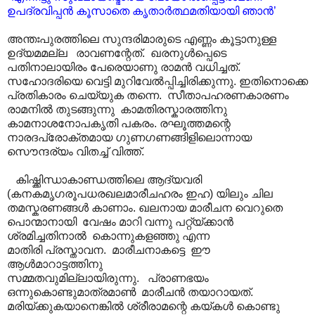
ഉപദ്രവിപ്പൻ കൂസാതെ കൃതാർത്ഥമതിയായി ഞാൻ’
അന്തഃപുരത്തിലെ സുന്ദരിമാരുടെ എണ്ണം കൂട്ടാനുള്ള
ഉദ്യമമല്ല രാവണന്റേത്. ഖരനുൾപ്പെടെ
പതിനാലായിരം പേരെയാണു രാമൻ വധിച്ചത്.
സഹോദരിയെ വെട്ടി മുറിവേൽ‌പ്പിച്ചിരിക്കുന്നു. ഇതിനൊക്കെ
പ്രതികാരം ചെയ്യുക തന്നെ. സീതാപഹരണകാരണം
രാമനിൽ തുടങ്ങുന്നു കാമതിരസ്കാരത്തിനു
കാമനാശനോപകൃതി പകരം. രഘൂത്തമന്റെ
നാരദപ്രോക്തമായ ഗുണഗണങ്ങിളിലൊന്നായ
സൌന്ദര്യം വിതച്ച് വിത്ത്.
കിഷ്ക്കിന്ധാകാണ്ഡത്തിലെ ആദ്യവരി
(കനകമൃഗരൂപധരഖലമാരീചഹരം ഇഹ) യിലും ചില
തമസ്കരണങ്ങൾ കാണാം. ഖലനായ മാരീചന വെറുതെ
പൊന്മാനായി വേഷം മാറി വന്നു പറ്റ്യ്ക്കാൻ
ശ്രമിച്ചതിനാൽ കൊന്നുകളഞ്ഞു എന്ന
മാതിരി പ്രസ്താവന. മാരീചനാകട്ടെ ഈ
ആൾമാറാട്ടത്തിനു
സമ്മതവുമില്ലായിരുന്നു. പ്രാണഭയം
ഒന്നുകൊണ്ടുമാത്രമാൺ മാരീചൻ തയാറായത്.
മരിയ്ക്കുകയാനെങ്കിൽ ശ്രീരാമന്റെ കയ്കൾ കൊണ്ടു