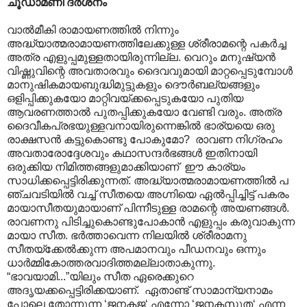
ചൂഡാമണി ദർശനം
വാൽമീകി രാമായണത്തിൽ നിന്നും
അദ്ധ്യാത്മരാമായണത്തിലേക്കുള്ള ശ്രീരാമന്റെ പകർച്ച
അത്ര എളുപ്പമുള്ളതായിരുന്നില്ല. വെറും മനുഷ്യൻ
വിഷ്ണുവിന്റെ അവതാരവും ദൈവവുമായി മാറ്റപ്പെടുമ്പോൾ
മാനുഷികമായബുദ്ധിമുട്ടുകളും ദൌർബല്യങ്ങളും
ഒളിപ്പിക്കുകയോ മാറ്റിവയ്ക്കപ്പെടുകയോ പുതിയ
ആവരണത്താൽ പുതപ്പിക്കുകയോ വേണ്ടി വരും. അത്ര
ദൈവീകപ്രഭയുള്ളവനായിരുന്നെങ്കിൽ ഭാര്യയെ ഒരു
രാക്ഷസൻ കട്ടുകൊണ്ടു പോകുമോ? രാവണ നിഗ്രഹം
അവതാരോദ്ദേശവും കഥാസന്ദർഭങ്ങൾ ഇതിനായി
ഒരുക്കിയ നിമിത്തങ്ങളുമാക്കിയാണ് ഈ കാ‍ര്യം
സാധിക്കപ്പെട്ടിരിക്കുന്നത്. അദ്ധ്യാത്മരാമായണത്തിൽ പ
ഞ്ചവടിയിൽ വച്ച് സീതയെ അഗ്നിയെ ഏൽ‌പ്പിച്ചിട്ട് പകരം
മായാസീതയുമായാണ് പിന്നീടുള്ള രാമന്റെ അയണങ്ങൾ.
രാവണനു പിടിച്ചുകൊണ്ടുപോകാൻ എളുപ്പം കരുവാകുന്ന
മായാ സീത. ഭർത്താവെന്ന നിലയിൽ ശ്രീരാമനു
സീതയ്ക്കേൽക്കുന്ന അപമാനവും പീഡനവും ഒന്നും
ധാർമ്മികോത്തരവാദിത്തമല്ലാതാകുന്നു.
“ഭാവയാമി...”യിലും സീത ഏരെക്കുറെ
അദൃയക്കപ്പെട്ടിരിക്കയാണ്. ഏതാണ്ട് സാമാന്യനാമം
പോലെ തോന്നുന്ന ‘ജനകജ‘ എന്നോ ‘ജനകസുത‘ എന്ന