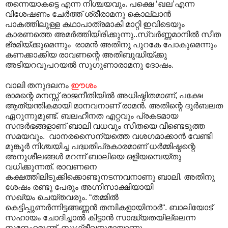
തന്നെയാകട്ടെ എന്ന നിശ്ചയവും. പക്ഷെ ‘ഖല’എന്ന
വിശേഷണം ചേർത്ത് ശ്രീരാമനു കൊല്ലാൻ
പാകത്തിലുള്ള കഥാപാത്രമാകി മാറ്റി ഇവിടെയും
കാരണത്തെ അമർത്തിയിരിക്കുന്നു..സ്വർണ്ണമാനിൽ സീത
ഭ്രമിയ്ക്കുമെന്നും രാമൻ അതിനു പുറകേ പോകുമെന്നും
കണക്കാക്കിയ രാവണന്റെ അതിബുദ്ധിയ്ക്കു
അടിയറവുപറയൽ സുഗുണാരാമനു ദോഷം.
വാലി തനുദലനം
ഈ
ശം
രാമന്റെ മനസ്സ് രാജനീതിയിൽ അധിഷ്ഠിതമാണ്, പക്ഷേ
ആത്യന്തികമായി മാനവനാണ് രാമൻ. അതിന്റെ ദുർബലത
ഏറുന്നുമുണ്ട്. ബലഹീനത എറ്റവും പ്രകടമായ
സന്ദർഭങ്ങളാണ് ബാ‍ലി വധവും സീതയെ വീണ്ടെടുത്ത
സമയവും. വാനരസൈന്യത്തെ വശഗമാക്കാൻ വേണ്ടി
മുങ്കൂർ നിശ്ചയിച്ച പദ്ധതിപ്രകാരമാണ് ധർമ്മിഷ്ഠന്റെ
അനുശീലങ്ങൾ മറന്ന് ബാലിയെ ഒളിയമ്പെയ്തു
വധിക്കുന്നത്. രാവണനെ
കക്ഷത്തിലിടുക്കിക്കൊണ്ടുനടന്നവനാണു ബാലി. അതിനു
ശേഷം രണ്ടു പേരും അഗ്നിസാക്ഷിയായി
സഖ്യം ചെയ്തവരും. “തമ്മിൽ
കെട്ടിപ്പുണർന്നിട്ടങ്ങണ്ണൻ തമ്പികളായിനാർ“. ബാലിയോട്
സഹായം ചോദിച്ചാൽ കിട്ടാൻ സാദ്ധ്യതയില്ലെന്ന
സന്ദേഹമുണ്ട്. സുഗ്രീവനുമായാണു