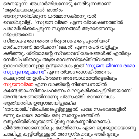
മെനയുന്ന, അധാർമ്മികനോടു നേരിടുന്നതാണ്
‘ആര്യവാക്കുകൾ‘ മാത്രം
അനുസരിയ്ക്കുന്ന ധർമ്മാസക്തനു വൻ
വെല്ലുവിളി. ‘സുജന വിമത’ എന്ന വിശേഷണത്തിൽ
പരാമർശിക്കപ്പെടുന്ന സുജനങ്ങൾ ആരാണെന്നും
വ്യക്തമല്ല.
സീതാപഹരണത്തെ നിരുത്സാഹപ്പെടുത്തിയത്
മാരീചനാണ്. മാരീചനെ ‘ഖലൻ’ എന്ന പേർ വിളിച്ചും
കഴിഞ്ഞു. ശ്രീരാമന്റെ സ്വഭാവവിശേഷങ്ങൾക്ക് എതിരും
നേർവിപരീതവും ആയ രാവണവ്യക്തിത്വത്തെ
ഉദാഹരിക്കാനുള്ള ഉദ്യമമകാം ഇത്.
‘സുജന
ജീവനാ രാമാ
സുഗുണഭൂഷണാ
” എന്ന ത്യാഗരാഗകീർത്തനം
ചെലുത്തിയ ഉൾപ്രേരണ അബോധമായിട്ടെങ്കിലും
സുജനവിമത
എന്ന വാക്കിന്റെ നിബന്ധനയിൽ
കണ്ടേക്കാം.സീതാപഹരണം ലഘൂകരിക്കപ്പെട്ടിരിക്കയാണ്.
അന്വേഷണത്തിനാണു പ്രസക്തി. രാവണവധം
ആത്യന്തിക ഉദ്ദേശമായിട്ടുമല്ല
‘ഭാവയാമി..’വിരചിക്കപ്പെട്ടിട്ടുള്ളത്. പലേ സംഭവങ്ങളിൽ
ഒന്നു പോലെ മാത്രം ഒരു സമസ്തപദത്തിൽ
ഒതുക്കിയിരിക്കുയാണ്. (ഉരു ദശകണ്ഠവിദാരണം). .
കീർത്തനമാണെങ്കിലും ഭക്തിരസം ഏറെ ലുബ്ധോടെയാണു
ചാലിച്ചു കൂട്ടിയിട്ടുള്ളത്. അനുഗ്രഹവും അഭീഷ്ഠവും