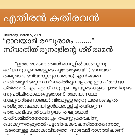
എതിരന്‍ കതിരവന്‍
Thursday, March 5, 2009
“ഭാവയാമി രഘുരാമം.........”
സ്വാതിതിരുനാളിന്റെ ശ്രീരാമന്‍
“ഇതാ രാമനെ ഞാന്‍ മനസ്സില്‍ കാണുന്നു,
ഭവ്യസുഗുണങ്ങളുടെ പൂന്തോട്ടമായി” ( ഭാവയാമി
രഘുരാമം ഭവ്യസുഗുണാരാമം) എന്നിങ്ങനെ
വിരിഞ്ഞുവിടരുന്ന സ്വാതിതിരുനാളിന്റെ ഈ പ്രസിദ്ധ
കീര്‍ത്തന്ം എം. എസ്. സുബ്ബലക്ഷ്മിയുടെ കളകണ്ഠത്തിലൂടെ
സുപരിചിതമാക്കപ്പെട്ടതാണ്. രാമായണകഥ
നാലുവരിഖണ്ഡങ്ങൾ‍ വീതമുള്ള ആറു ചരണങ്ങളില്‍
അദ്ഭുതാവഹമായി ഉള്‍ക്കൊള്ളിച്ചിരിയ്ക്കുന്ന
അതികവിപടുത്വവിസ്മയം. രഘുരാമൻ‍‍
വിശ്വാമിത്രനോടൊപ്പം തപസ്സുകാവലിനു
പോകുന്നതുമുതല്‍ പട്ടാഭിഷേകവിലസിതനാകുന്നതു
വരെയുള്ള കഥാകാവ്യത്തെ സാവേരി രാഗത്തിലാണ്