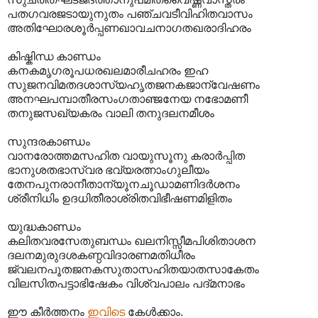
പതഗവരജടായുനുതം പഞ്ചവടീവിഹിതവാസം
അതിഘോരശൂർപ്പണഖാവചനാഗതഖരാദിഹരം
കിഷ്കിന്ധ കാണ്ഡം
കനകമൃഗരൂപധരഖലമാരീചഹരം ഇഹ
സുജനവിമതദശാസ്യഹൃതജനകജാന്വേഷണം
അനഘപമ്പാതീരസംഗതാഞ്ജനേയ നഭോമണീ
തനുജസഖ്യകരം വാലി തനുദലനമീശം
സുന്ദരകാണ്ഡം
വാനരോത്തമസഹിത വായുസൂനു കരാർപ്പിത
ഭാനുശതഭാസ്വര ഭവ്യരത്നാംഗുലീയം
തേനപുനരാനീതാന്യൂനചൂഡാമണിദർശനം
ശ്രീനിധിം ഉദധിതീരാശ്രിതവിഭീഷണമിളിതം
യുദ്ധകാണ്ഡം
കലിതവരസേതുബന്ധം ഖലനിസ്സീമപിശിതാശന
ദലനമുരുദശകണ്ഠവിദാരണമതിധീരം
ജ്വലനപൂതജനകസുതാസഹിതയാതസാകേതം
വിലസിതപട്ടാഭിഷേകം വിശ്വപാലം പദ്‌മനാഭം
ഈ കീർത്തനം
ഇവിടെ
കേൾക്കാം.