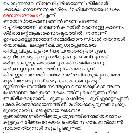
പൊടുന്നനവേ നിബന്ധിച്ചിരിക്കയാണ് ശ്രീരാമൻ
കാമോപമനാണെന്ന കാര്യം. ‘മഹിതരത്നമയപാദുകം
മദനസുന്ദരാംഗം
“ എന്ന്
അയോദ്ധ്യാകാണ്ഡത്തിൽ തന്നെ പറഞ്ഞു
വച്ചിരിക്കയാണ്. രാവണൻ കഥയിൽ വരാനുള്ള കാരണം
ശ്രീരാമന്റെആകാരസൌഷ്ഠവത്തിൽ നിന്നാണ്
ഉറവകൊള്ളുന്നതെന്ന് സമ്മതിക്കാൻ സ്വാതി തിരുനാൾ
തയാറല്ല. ലക്ഷ്മണിലെക്കു ശൂർപ്പണഖയെ
തിരിച്ചുവിടുകയും തനിക്കു പറ്റാത്തതു അനുജന
ആയീക്കോട്ടെ എന്നു ധരിക്കുകയും ചെയ്യുന്നത്
മര്യാദാപുരുഷോത്തമനു ചേർന്നതല്ല താനും.
ഭവ്യസുഗുണാരാമത്തിനു ചേരാത്ത പൂവ്.
തിരസ്കൃതമായ രതിവാഞ്ഛ മാത്രമല്ല ശൂർപ്പണഖയെ
കുപിതയാക്കുന്നത്. ചേട്ടനും അനുജനും കൂടി
സ്ത്രീസമീപനത്തിൽ നടത്തുന്ന വ്യാജക്കളികൾ ആണ്.
പോരാഞ്ഞ് അവളുടെ കോപത്തിനു കൊടുത്ത ശിക്ഷ
അതിഭീകരവുമാണ്. മൂക്കും ചെവിയും മുറിച്ചുമാറ്റപ്പെടൽ
(അദ്ധ്യാത്മരാമായണത്തിൽ മുറിയ്ക്കപ്പെടുന്നത് മൂക്കും
മുലയുമായി ). ജേഷ്ഠനായ ഖരനോട്
ഇക്കാര്യമുണർത്തിക്കയും യുദ്ധത്തിനെത്തിയ ഖരനും
കൂട്ടരും വധിക്കപെടുകയും ചെയ്ത സംഭവം മാത്രമാൺ
സ്വാതിതിരുനാൾ സൂചിപ്പിക്കുന്നത്.