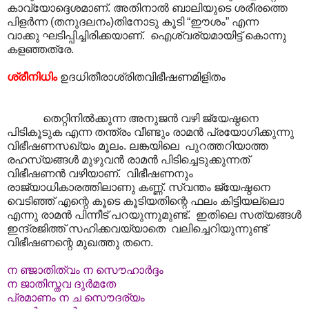
കാവ്യോദ്ദെശമാണ്. അതിനാൽ ബാലിയുടെ ശരീരത്തെ
പിളർന്ന (തനുദലനം)തിനോടു കൂടി “ഈശം” എന്ന
വാക്കു ഘടിപ്പിച്ചിരിക്കയാണ്. ഐശ്വര്യമായിട്ട് കൊന്നു
കളഞ്ഞത്രേ.
ശ്രീനിധിം
ഉദധിതീരാശ്രിതവിഭീഷണമിളിതം
തെറ്റിനിൽക്കുന്ന അനുജൻ വഴി ജ്യേഷ്ഠനെ
പിടികൂടുക എന്ന തന്ത്രം വീണ്ടും രാമൻ പ്രയോഗിക്കുന്നു
വിഭീഷണസഖ്യം മൂലം. ലങ്കയിലെ പുറത്തറിയാത്ത
രഹസ്യങ്ങൾ മുഴുവൻ രാമൻ പിടിച്ചെടുക്കുന്നത്
വിഭീഷണൻ വഴിയാണ്. വിഭീഷണനും
രാജ്യാധികാരത്തിലാണു കണ്ണ്. സ്വന്തം ജ്യേഷ്ഠനെ
വെടിഞ്ഞ് എന്റെ കൂടെ കൂടിയതിന്റെ ഫലം കിട്ടിയല്ലൊ
എന്നു രാമൻ പിന്നീട് പറയുന്നുമുണ്ട്. ഇതിലെ സത്യങ്ങൾ
ഇന്ദ്രജിത്ത് സഹിക്കവയ്യാതെ വലിച്ചെറിയുന്നുണ്ട്
വിഭീഷണന്റെ മുഖത്തു തനെ.
ന ഞ്ജാതിത്വം ന സൌഹാർദ്ദം
ന ജാതിസ്തവ ദുർമതേ
പ്രമാണം ന ച സൌദര്യം