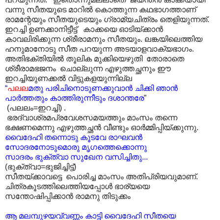
വന്നു സീതയുടെ മാറിൽ കൊത്തുന്ന കഥഭാഗത്താണ്
രാമന്റേയും സീതയുടെയും ഗ്രാമ്യചിത്രം തെളിയുന്നത്.
ഇറച്ചി ഉണക്കാനിട്ടീട്ട് കാക്കയെ ഓടിയ്ക്കാൻ
കാവലിരിക്കുന്ന ശ്രീരാമനും സീതയും. ലങ്കയിലെത്തിയ
ഹനുമാനോടു സീത പറയുന്ന അടയാളവാക്യഭാഗം.
അതിഭക്തിയിൽ തൂലിക മുക്കിയെഴുതി തോരാതെ
ശ്രീരാമഭജനം ചൊല്ലുന്ന എഴുത്തച്ഛനും ഈ
ഇറച്ചിയുണക്കൽ വിട്ടുകളയുന്നില്ല
“
പലല
മതു പരിചിനൊടുണക്കുവാൻ ചിക്കി ഞാൻ
പാർത്തതും കാത്തിരുന്നീടും ദശാന്തരേ
”
(പലലം=ഇറച്ചി) .
ഭരദ്വാശ്രമപ്രവേശസമയത്തും മാംസം തന്നെ
ഭക്ഷണമെന്നു എഴുത്തച്ഛൻ വീണ്ടും ഓർമ്മിപ്പിയ്ക്കുന്നു.
വൈദേഹി തന്നൊടു കൂടവേ രാഘവൻ
സോദരനോടുമൊരു മൃഗത്തെക്കൊന്നു
സാദരം ഭുക്ത്വാ സുഖേന വസിച്ചിതു...
(ഭുക്ത്വാ=ഭുജിച്ചിട്ട്)
സീതയ്ക്കാവട്ടെ പൊരിച്ച മാംസം അതിപ്രിയവുമാണ്.
ചിത്രകൂടത്തിലെത്തിയപ്പോൾ ഭാര്യയെ
സന്തോഷിപ്പിക്കാൻ രാമനു തിടുക്കം
ആ മലമ്പുഴയവ്വണ്ണം കാട്ടി വൈദേഹി സീതയെ