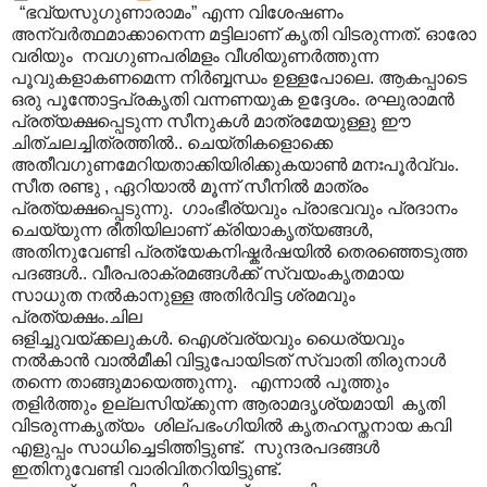
“ഭവ്യസുഗുണാരാമം” എന്ന വിശേഷണം
അന്വര്‍ത്ഥമാക്കാനെന്ന മട്ടിലാണ് കൃതി വിടരുന്നത്. ഓരോ
വരിയും നവഗുണപരിമളം വീശിയുണര്‍ത്തുന്ന
പൂവുകളാകണമെന്ന നിർബ്ബന്ധം ഉള്ളപോലെ. ആകപ്പാടെ
ഒരു പൂന്തോട്ടപ്രകൃതി വന്നണയുക ഉദ്ദേശം. രഘുരാമന്‍
പ്രത്യക്ഷപ്പെടുന്ന സീനുകള്‍ മാത്രമേയുള്ളു ഈ
ചിത്ചലച്ചിത്രത്തില്‍.. ചെയ്തികളൊക്കെ
അതീവഗുണമേറിയതാക്കിയിരിക്കുകയാണ്‍ മനഃപൂര്‍വ്വം.
സീത രണ്ടു ‍, ഏറിയാൽ മൂന്ന് സീനിൽ മാത്രം
പ്രത്യക്ഷപ്പെടുന്നു. ഗാംഭീര്യവും പ്രാഭവവും പ്രദാനം
ചെയ്യുന്ന രീതിയിലാണ് ക്രിയാകൃത്യങ്ങള്‍,
അതിനുവേണ്ടി പ്രത്യേകനിഷ്കര്‍ഷയില്‍ തെരഞ്ഞെടുത്ത
പദങ്ങള്‍.. വീരപരാക്രമങ്ങള്‍ക്ക് സ്വയംകൃതമായ
സാധുത നല്‍കാനുള്ള അതിര്‍വിട്ട ശ്രമവും
പ്രത്യക്ഷം.ചില
ഒളിച്ചുവയ്ക്കലുകള്‍. ഐശ്വര്യവും ധൈര്യവും
നല്‍കാന്‍ വാല്‍മീകി വിട്ടുപോയിടത് സ്വാതി തിരുനാള്‍
തന്നെ താങ്ങുമായെത്തുന്നു. എന്നാല്‍ പൂത്തും
തളിര്‍ത്തും ഉല്ലസിയ്ക്കുന്ന ആരാമദൃശ്യമായി കൃതി
വിടരുന്നകൃത്യം ശില്പഭംഗിയില്‍ കൃതഹസ്തനായ കവി
എളുപ്പം സാധിച്ചെടിത്തിട്ടുണ്ട്. സുന്ദരപദങ്ങൾ
ഇതിനുവേണ്ടി വാരിവിതറിയിട്ടുണ്ട്.