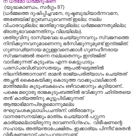
ന ധർമോ ധർമ്മദൂഷണ
(യുദ്ധകാണ്ഡം, സർഗ്ഗം 87)
(ധർമ്മത്തെ ദുഷിപ്പിച്ചവനേ, ദുഷ്ടബുദ്ധിയാർന്നവനേ,
അങ്ങേയ്ക്ക് ഉറ്റബന്ധുവെന്നത് ഇല്ല; നല്ല
വിചാരവുമില്ല; ജാതിമുറയുമില്ല; ധർമ്മമെന്നതുമില്ല;
ഭ്രാതൃഭാവമെന്നതിനും വിലയില്ല).
ശത്രുവിനു ദാസ്യവേല ചെയ്യുന്നവനും സ്വജനത്തെ
നിന്ദിക്കുന്നവനുമാണെന്നു ഭർസിക്കുന്നുമുണ്ട് ഇന്ദ്രജിത്.
ഗുണാഢ്യനായ മറ്റുള്ളവനെക്കാൾ ഗുണഹീനരായ
സ്വജനങ്ങൽ തന്നെ നല്ലതെന്നും ഇന്ദ്രജിത്
വാദിക്കുന്നത് കുടുംബം എന്ന കെട്ടുപാടും
പരസ്പരവിശ്വാസതയും ആപൽഘട്ടത്തിൽ
നിലനിർത്താനാണ്. രാമൻ രാജ്യപരിത്യാഗം ചെയ്തത്
അച്ഛൻ കൈകേയിക്കു കൊടുത്ത വാക്കുപാലിക്കാൻ
മാത്രമല്ല കുടുംബകലഹം ഒഴിവാക്കാനും കൂടിയാണ്..
പക്ഷെ മറ്റൊരു രാജകുടുംബത്തിൽ ഭവിക്കുന്ന ഛിദ്രതയെ
തൻ`കാര്യത്തിനു കൂട്ടുപിടിക്കുന്നത്
ആത്മാഭിമാനപ്രശ്നമൊന്നുമല്ല
രഘുവംശകുലാധിപചന്ദ്രന്. ശ്രീരാമനും
വാനരസേനയ്ക്കും മാത്രം ചെയ്യാൻ പറ്റുന്ന
കാര്യമല്ലായിരുന്നു രാവണനിഗ്രഹം. വിഭീഷണന്റെ
സഹായം അത്യന്താപേക്ഷിതം. ഇക്കാര്യം പിന്നീട് ഭരതൻ
വിഭീഷണനോട് എറ്റുപറയുന്നുണ്ട്.