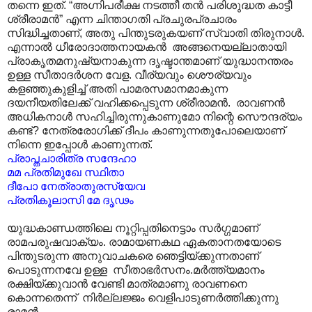
തന്നെ ഇത്. “അഗ്നിപരീക്ഷ നടത്തീ തൻ പരിശുദ്ധത കാട്ടീ
ശ്രീരാമൻ” എന്ന ചിന്താഗതി പ്രചുരപ്രചാരം
സിദ്ധിച്ചതാണ്, അതു പിന്തുടരുകയണ് സ്വാതി തിരുനാൾ.
എന്നാൽ ധീരോദാത്തനായകൻ അങ്ങനെയല്ലാതായി
പ്രാകൃതമനുഷ്യനാകുന്ന ദൃഷ്ടാന്തമാണ് യുദ്ധാനന്തരം
ഉള്ള സീതാദർശന വേള. വീര്യവും ശൌര്യവും
കളഞ്ഞുകുളിച്ച് അതി പാമരസമാനമാകുന്ന
ദയനീയതിലേക്ക് വഹിക്കപ്പെടുന്ന ശ്രീരാമൻ. രാവണൻ
അധികനാൾ സഹിച്ചിരുന്നുകാണുമോ നിന്റെ സൌന്ദര്യം
കണ്ട്? നേത്രരോഗിക്ക് ദീപം കാണുന്നതുപോലെയാണ്
നിന്നെ ഇപ്പോൾ കാണുന്നത്.
പ്രാപ്തചാരിത്ര സന്ദേഹാ
മമ പ്രതിമുഖേ സ്ഥിതാ
ദീപോ നേത്രാതുരസ്യേവ
പ്രതികൂലാസി മേ ദൃഢം
യുദ്ധകാണ്ഡത്തിലെ നൂറ്റിപ്പതിനെട്ടാം സർഗ്ഗമാണ്
രാമപരുഷവാക്യം. രാമായണകഥ ഏകതാനതയോടെ
പിന്തുടരുന്ന അനുവാചകരെ ഞെട്ടിയ്ക്കുന്നതാണ്
പൊടുന്നനവേ ഉള്ള സീതാഭർസനം.മർത്ത്യമാനം
രക്ഷിയ്ക്കുവാൻ വേണ്ടി മാത്രമാണു രാവണനെ
കൊന്നതെന്ന്‌ നിർല്ലജ്ജം വെളിപാടുണർത്തിക്കുന്നു
രാമൻ.