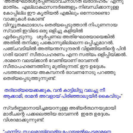
‘അതിഘോരശൂർപ്പണഖാവചനാഗത ഖരാദിഹരം” എന്നു
മാത്രം. എല്ലാകഥസന്ദർഭങ്ങളും നിബന്ധിക്കാനുള്ള
കോപ്പില്ല ഈ കൃതിയൽ എങ്കിലും ഒന്നോരണ്ടൊ
വാക്കുകൾ കൊണ്ട്
വിസ്തൃതകഥാഭാഗം തെര്യപ്പെടുത്താൻ നിപുണനായ
സ്വാതി ഇവിടെ ഒരു ഒളിച്ചു കളിയിൽ
ഏർപ്പെടുന്നു. ശൂർപ്പണഖ അതിഘോരയായെങ്കിൽ
അതിൽ തനിക്കു പങ്കൊന്നുമില്ലെന്ന ഒപ്പിച്ചുമാറൽ.
പഞ്ചവടിയിൽ അത്യന്തസുന്ദരൻ വിളങ്ങിയതിന്റെ പിൻ
ഗതി യാണ് സീതാപഹരണം എന്ന സത്യം ഒളിപ്പിയ്ക്കൽ.
.രാമനെ വലയ്ക്കാൻ വേണ്ടിയാണ് രാവണൻ
സീതാപഹരണത്തിനു മുതിരുന്നത്. ഈ ഉദ്ദേശം
പടത്തലവനായ അകമ്പനൻ രാവണനോടു പറഞ്ഞു
തെര്യപ്പെടുത്തുന്നുണ്ട്:
തദ്ഭാര്യയെക്കക്കുക, വൻ കാട്ടിലിട്ടു വലച്ചു നീ
ആക്കാമി, രാമൻ അവളായ് പിരിഞ്ഞാലുയിർ കൈവിടും
”
സ്വർണ്ണമാനായിച്ചമയാനുള്ള അഭ്യർത്ഥനയുമായി
മാരീചന്റെ പക്കലെത്തിയ രാവണൻ ഇതേ ഉദ്ദേശം
വിശദമാക്കുന്നുണ്ട്:
“എന്നിട്ടു സുഖമായ്ബ്ഭാര്യ പോയഴൽ‌പ്പെട്ടരാമനെ