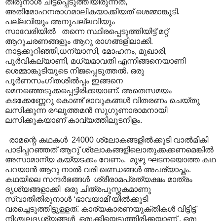
തിരുനാള്‍ ചിട്ടപ്പെടുത്തിയിരുന്നത്,
അതിമോഹനരാഗമാലികയാക്കിയത് ശെമ്മാങ്കുടി.
പല്ലവിയും അനുപല്ലവിയും
സാവേരിയിൽ തന്നെ സ്ഥിരപ്പെടുത്തിയിട്ട് മറ്റ്
ആറുചരണങ്ങളും ആറു രാഗങ്ങളിലാക്കി.
നാട്ടക്കുറിഞ്ഞി,ധന്യാസി, മോഹനം, മുഖാരി,
പൂര്‍വികല്യാണി, മധ്യമാവതി എന്നിങ്ങനെയാണി
ശെമ്മാങ്കുടിയുടെ നിജപ്പെടുത്തല്‍. ഒരു
പൂര്‍ണസംഗീതശില്‍പ്പം ഇങ്ങനെ
മെനഞ്ഞെടുക്കപ്പെട്ടിരിക്കയാണ്. അതെസമയം ‍
കടക്കേണ്ണേറു കൊണ്ട് ഭാവുകങ്ങള്‍ വിതരണം ചെയ്തു
ലസിക്കുന്ന രഘൂത്തമന്‍ സുഗുണാരാമനായി
ലസിക്കുകയാണ് കാവ്യത്തിലുടനീളം.
രാമന്റെ കഥകള്‍ ‍ 24000 ശ്ലോകങ്ങളില്‍ക്കൂടി വാല്‍മീകി
പാടിപ്പറഞ്ഞത് ആറു് ശ്ലോകങ്ങളിലൊതുക്കക്കണമെങ്കില്‍
അസാമാന്യ കയ്യടക്കം വേണം. മുഴു ഘടനയൊത്ത കഥ
പറയാന്‍ ആറു നാൽ വരി ഖണ്ഡങ്ങൾ‍ അപര്യാപ്തം.
കഥയിലെ സന്ദര്‍ഭങ്ങൾ‍ ശ്രീരാമപ്രത്യക്ഷം മാത്രം
ദൃശ്യങ്ങളാക്കി ഒരു ചിത്രപുസ്തകമാണു
സ്വാതിതിരുനാള്‍ ‘ഭാവയാമി’യില്‍ക്കൂടി
വരച്ചെടുത്തിട്ടുള്ളത്. കാര്യകാരണയുക്തികള്‍ വിട്ടിട്ട്
നിശ്ചലദൃശ്യങ്ങള്‍ ഒരുക്കിയെടുത്തിരിക്കയാണ് . ഒരു