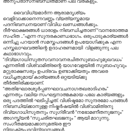
അനുപ്രാസനിബന്ധിതമാണ് പല വരികളും.
വൈവിധ്യമാർന്ന ആരാമദൃശ്യം
വെളിവാക്കാനെന്നവണ്ണം വ്യത്യസ്തമായ
പദനിബന്ധനയാണ് വിവിധ ഖണ്ഡങ്ങള്‍ക്കും.
ദീർഘാക്ഷരങ്ങൾ ധാരാളം നിബന്ധിച്ചതാണ് “വാനരോത്തമ
സഹിത ..”എന്ന സുന്ദരകാണ്ഡഭാ‍ഗം. ഒരുപാടുകാര്യങ്ങള്‍
ഒന്നിച്ചു പറയാന്‍ സമസ്തപദങ്ങള്‍ ഉപയോഗിക്കുക എന്ന
ഹസ്തലാഘവത്തിന്റെ ഉദാഹരണമായി വിളങ്ങുന്നു പല
കഥാഭാഗവും.
“ദിവ്യഗാധിസുതസവനാവനരചിതസുബാഹുമുഖവധം’
എന്നതില്‍ വിശ്വാമിത്രന്റെ യാഗവേളയില്‍ സുബാഹുവും
മറ്റുരാക്ഷസരും ഉപദ്രവം ഉണ്ടാക്കിയതും അവരെ
വധിച്ചതുമായ് കാര്യങ്ങള്‍ ഒറ്റയടിയ്ക്കു
തീര്‍ത്തിരിക്കയാണ്.
“അതിഘോരശൂര്‍പ്പണഘാവചനാഗതഖരാദിഹരം”
എന്നതും വലിയ സംഘട്ടനാത്മകമായ പലേ കാര്യങ്ങളും
ഒരു പദത്തില്‍ ഘടിപ്പിച്ചത്. വിശിഷ്ടമോ സുന്ദരമോ പദങ്ങള്‍
നിബന്ധിയ്ക്കാനുള്ള നിഷ്കര്‍ഷയില്‍ വിശ്വാമിത്രനു
ദിവ്യഗാധിസുതനും സുഗ്രീവന്‍ “ന‍ഭോമണീതനുജനും‍”
അഗസ്ത്യന്‍ “സുചരിതഘടജനും ” ആയി മാറുന്നു.
സംഗീതമയമാക്കാനുമത്രെ ഈ
നിയുക്തപദവിന്യാസങ്ങള്‍‍.