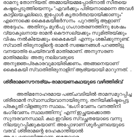
രാമനു തോന്നിയത്. അമ്മായിയമ്മപ്പോരിനാല്‍ സീതയെ
കഷ്ടപ്പെടുത്തിയെന്നും “ഏവര്‍ക്കും പ്രിയനാമെന്നെ അവള്‍
കാട്ടിലയച്ചല്ലൊ, ഇപ്പോള്‍ കൃതാര്‍ത്ഥയായിക്കാണും“
എന്നൊക്കെ കൈകേയീഭര്‍സനം ‍ പുറത്തിട്ട ആളാണ്
അദ്ദേഹം. അതിനും മുൻപു ഗംഗാതരണത്തിനു ശേഷം
വ്യാകുലനായ രാമൻ കൌസല്യക്കും സുമിത്രയ്ക്കും
വിഷം നൽകിയേക്കും കൈകേയി എന്നും ശങ്കിക്കുന്നുണ്ട്.
സ്വാതി തിരുനാളിന്റെ രാമന്‍ സജ്ജനങ്ങള്‍ പറഞ്ഞിട്ടു
വനയാത്ര ചെയ്തവന്‍ മാത്രമാണ്. അനുസരണ
മാത്രമല്ല അതു നല്ലവരുടെ
അനുജ്ഞപ്രകാരവുമായിരിക്കണം. അങ്ങനെയാണ്
കൈകേയി സ്വാതിതിരുനാളിന് ആര്യയായി മാറുന്നത്. .
ശ്രീരാമസൌന്ദര്യം-രാമായണകഥയുടെ വഴിത്തിരിവ്
അതിമനോഹരമായ പഞ്ചവടിയിൽ താമസമുറപ്പിച്ച
ശ്രീരാമൻ സ്വാസ്ഥ്യവാനായിരുന്നു. തനിയിക്കിഷ്ടപ്പെട്ട
പ്രകൃതി വിളങ്ങുന്ന സ്ഥലം. “ഭംഗി വേണം വനത്തിനി
ഭംഗിവേണം സ്ഥലത്തിന്നു‘ എന്ന് ഇച്ഛയക്കൊത്ത
സുന്ദരവനസ്ഥലി. കഥ ഇവിടെ സ്വച്ഛതയോടെ വന്നു
നിലയുറപ്പിക്കുകയാണ്. അപ്പോഴാണ് ശൂർപ്പണഖയുടെ
വരവ്. ശ്രീരാമന്റെ ദേഹകാന്തിയാൽ
ആകൃഷ്ഠയായിത്തന്നെ. ഇതേവരെ