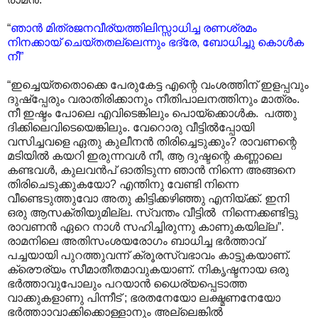
“
ഞാൻ മിത്രജനവീര്യത്തിലിസ്സാധിച്ച രണശ്രമം
നിനക്കായ് ചെയ്തതല്ലെന്നും ഭദ്രേ, ബോധിച്ചു കൊൾക
നീ”
“ഇച്ചെയ്തതൊക്കെ പേരുകേട്ട എന്റെ വംശത്തിന് ഇളപ്പവും
ദുഷ്പ്പേരും വരാതിരിക്കാനും നീതിപാലനത്തിനും മാത്രം.
നീ ഇഷ്ടം പോലെ എവിടെങ്കിലും പൊയ്ക്കൊൾക. പത്തു
ദിക്കിലെവിടെയെങ്കിലും. വേറൊരു വീട്ടിൽ‌പ്പോയി
വസിച്ചവളെ ഏതു കുലീനൻ തിരിച്ചെടുക്കും? രാവണന്റെ
മടിയിൽ കയറി ഇരുന്നവൾ നീ, ആ ദുഷ്ടന്റെ കണ്ണാലെ
കണ്ടവൾ, കുലവൻപ് ഓതിടുന്ന ഞാൻ നിന്നെ അങ്ങനെ
തിരിചെടുക്കുകയോ? എന്തിനു വേണ്ടി നിന്നെ
വീണ്ടെടുത്തുവോ അതു കിട്ടിക്കഴിഞ്ഞു എനിയ്ക്ക്. ഇനി
ഒരു ആസക്തിയുമില്ല. സ്വന്തം വീട്ടിൽ നിന്നെക്കണ്ടിട്ടു
രാവണൻ ഏറെ നാൾ സഹിച്ചിരുന്നു കാണുകയില്ല”.
രാമനിലെ അതിസംശയരോഗം ബാധിച്ച ഭർത്താവ്
പച്ചയായി പുറത്തുവന്ന് ക്രൂരസ്വഭാവം കാട്ടുകയാണ്.
ക്രൌര്യം സീമാതീതമാവുകയാണ്. നികൃഷ്ടനായ ഒരു
ഭർത്താവുപോലും പറയാൻ ധൈര്യപ്പെടാത്ത
വാക്കുകളാണു പിന്നീട് ; ഭരതനേയോ ലക്ഷ്മണനേയോ
ഭർത്താ‍ാവാക്കിക്കൊള്ളാനും അല്ലെങ്കിൽ