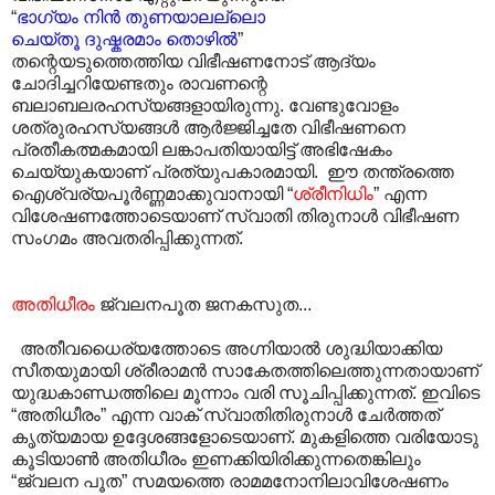
“
ഭാഗ്യം നിൻ തുണയാലല്ലൊ
ചെയ്തൂ ദുഷ്കരമാം തൊഴിൽ
”
തന്റെയടുത്തെത്തിയ വിഭീഷണനോട് ആദ്യം
ചോദിച്ചറിയേണ്ടതും രാവണന്റെ
ബലാബലരഹസ്യങ്ങളായിരുന്നു. വേണ്ടുവോളം
ശത്രുരഹസ്യങ്ങൾ ആർജ്ജിച്ചതേ വിഭീഷണനെ
പ്രതീകത്മകമായി ലങ്കാപതിയായിട്ട് അഭിഷേകം
ചെയ്യുകയാണ് പ്രത്യുപകാരമായി. ഈ തന്ത്രത്തെ
ഐശ്വര്യപൂർണ്ണമാക്കുവാനായി “
ശ്രീനിധിം
” എന്ന
വിശേഷണത്തോടെയാണ് സ്വാതി തിരുനാൾ വിഭീഷണ
സംഗമം അവതരിപ്പിക്കുന്നത്.
അതിധീരം
ജ്വലനപൂത ജനകസുത...
അതീവധൈര്യത്തോടെ അഗ്നിയാൽ ശുദ്ധിയാക്കിയ
സീതയുമായി ശ്രീരാമൻ സാകേതത്തിലെത്തുന്നതായാണ്
യുദ്ധകാണ്ഡത്തിലെ മൂന്നാം വരി സൂചിപ്പിക്കുന്നത്. ഇവിടെ
“അതിധീരം” എന്ന വാക് സ്വാതിതിരുനാൾ ചേർത്തത്
കൃത്യമായ ഉദ്ദേശങ്ങളോടെയാണ്. മുകളിത്തെ വരിയോടു
കൂടിയാൺ അതിധീരം ഇണക്കിയിരിക്കുന്നതെങ്കിലും
“ജ്വലന പൂത” സമയത്തെ രാമമനോനിലാവിശേഷണം