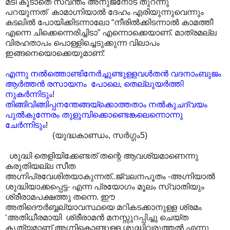
മടി കൂടാതെ സ്വന്തം അനുജനോട് തുറന്നു
പറയുന്നത് കാമാഗ്നിയാൽ ദേഹം എരിയുന്നുവെന്നും
കടലിൽ പോയിക്കിടന്നാലോ “നീരിൽക്കിടന്നാൽ കാമത്തീ
എന്നെ ചിക്കെന്നെരിച്ചിടാ” എന്നൊക്കെയാണ്. മാത്രമല്ല
വിരഹതാപം പൊള്ളിച്ചെടുക്കുന്ന വിലാപം
ഇങ്ങനെയൊക്കെയുമാണ്:
എന്നു നൽത്തൊണ്ടിനേർച്ചുണ്ടുള്ളവൾതൻ വദനാംബുജം
ആർത്തൻ രസായനം പോലെ, തെല്ലുയർത്തി
നുകർന്നിടും!
തിങ്ങിവിങ്ങിപ്പനന്തേങ്ങയ്ക്കൊത്തതാം നൽകുചദ്വയം
പുൽകുന്നേരം തുളുമ്പിക്കൊണ്ടെങ്കലെന്നൊന്നു
ചേർന്നിടും
!
(യുദ്ധകാണ്ഡം, സർഗ്ഗം5)
ശുദ്ധി തെളിയിക്കേണ്ടത് തന്റെ ആവശ്യമാണെന്നു
കരുതിയല്ല സീത
അഗ്നിപ്രവേശിതയാകുന്നത്..ജ്വലനപൂതം -അഗ്നിയാൽ
ശുദ്ധിയാക്കപ്പെട്ട- എന്ന പ്രയോഗം മൂലം സ്വാ‍തിയും
ശ്രീരാമപക്ഷത്തു തന്നെ. ഈ
അതിദൌർബ്ബല്യാ‍വസ്ഥയെ മറികടക്കാനുള്ള ശ്രമം
‘അതിധീരമായി ശ്രീരാമൻ മനസ്സുറപ്പിച്ചു ചെയ്ത
കൃത്യമാണ് അഗ്നികൊണ്ടുള്ള ശുദ്ധിവരുത്തൽ എന്നു