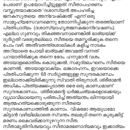
പേരാണ് ഉപയോഗിച്ചിട്ടുള്ളത്. സീതാപഹരണം
വസ്തുതയാക്കാതെ ‘ദശാസ്യൻ അപഹരിച്ച
ജനകസുതയെ അന്വേഷിക്കൽ’ എന്ന് ഒരു
സാമൂഹ്യസേവനമെന്നു തോ‍ാന്നിപ്പിക്കുന്ന തരത്തിലാണ്
പ്രതിപാദ്യം (ദശാസ്യാഹൃതജനകജാന്വേഷണം).
എല്ലാ ഗുണവും തികഞ്ഞവനാണെങ്കിൽ ഭാര്യയ്ക്ക്
ദുർഗ്ഗതി വരരുതല്ലൊ. സീതയെ തമസ്കരിക്കുക തന്നെ
പോം വഴി. അതീവതന്ത്രശാലികൾ കളിച്ച നാടകം
അറിയാതെ പോയി ഭാര്യക്ക് അവമതി വന്നത്
പറയാതിരിക്കുക തന്നെ ഭേദം. ഹനുമാൻ വശം
അടയാളമൊതിരം കൊടുക്കൽ, സമുദ്രലംഘനം സീതയെ
കാണൽ, അടയാളവാക്യം ലങ്കാദഹനം, ഇവയൊക്കെ
പ്രതിപാദിക്കുന്ന 68 സർഗ്ഗങ്ങളുള്ള സുന്ദരകാണ്ഡം
ഇല്ലാതാക്കിയിരിക്കുന്നു സ്വാതി തിരുനാൾ. ശ്രീരാമൻ
അധികം പ്രത്യക്ഷപ്പെടാത്ത ഒരേ ഒരു കാണ്ഡമാണ്
സുന്ദരകാണ്ഡം. ശ്രീരാമന്റെ ധർമ്മചര്യകളൊക്കെയും
വൃഥാവിലായെന്നു പരിതപിച്ച് അത്യന്തം ഖിന്നയായി
ആത്മഹത്യക്കൊരുങ്ങുന്ന സീതയെ
സുന്ദരകാണ്ഡത്തിൽ കാണാം. വിഷമോ ആയുധമോ
കിട്ടാൻ വഴിയില്ലാതെ സ്വന്തം തലമുടി തന്നെ കുരുക്കിട്ട്
മരണം കൈവരിക്കാനുഴറുന്ന സീത.
സീതാമൃതിനിശ്ചയവും സീതാമരണോദ്യമവും ഇക്കാര്യം