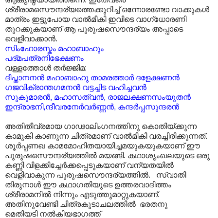
ശ്രീരാമസൌന്ദര്യത്തെക്കുറിച്ച് ഒന്നോരണ്ടോ വാക്കുകൾ
മാത്രം ഇട്ടുപോയ വാൽമീകി ഇവിടെ വാഗ്ധോരണി
തുറക്കുകയാണ് ആ പുരുഷസൌന്ദര്യം അപ്പാടെ
വെളിവാക്കാൻ.
സിംഹോരസ്കം
മഹാബാഹും
പദ്‌മപത്രനിഭേക്ഷണം
വള്ളത്തോൾ തർജ്ജിമ:
ദീപ്താനനൻ മഹാബാഹു താമരത്താർ ദളേക്ഷണൻ
ഗജവിക്രാന്തഗമനൻ വട്ടച്ചിട വഹിച്ചവൻ
സുകുമാരൻ, മഹാസത്വൻ, രാജലക്ഷണസംയുതൻ
ഇന്ദ്രാഭനി,ന്ദീവരനേർവർണ്ണൻ, കന്ദർപ്പസുന്ദരൻ
അതിതീവ്രമായ ഗാഢാലിംഗനത്തിനു കൊതിയ്ക്കുന്ന
കാമുകി കാണുന്ന ചിത്രമാണ് വാൽമീകി വരച്ചിരിക്കുന്നത്.
ശൂർപ്പണഖ കാമമോഹിതയായിച്ചമയുകയുകയാണ് ഈ
പുരുഷസൌന്ദര്യത്തിൽ മയങ്ങി. കഥാശൃംഖലയുടെ ഒരു
കണ്ണി വിളക്കിച്ചേർക്കപ്പെടുകയാണ് വന്യതയിൽ
വെളിവാകുന്ന പുരുഷസൌന്ദര്യത്തിൽ. സ്വാതി
തിരുനാൾ ഈ കഥാഗതിയുടെ ഉത്തരവാദിത്തം
ശ്രീരാമനിൽ നിന്നും എടുത്തുമാറ്റുകയാണ്.
അതിനുവേണ്ടി ചിത്രകൂടാചലത്തിൽ ഭരതനു
മെതിയടി നൽകിയഭാഗത്ത്