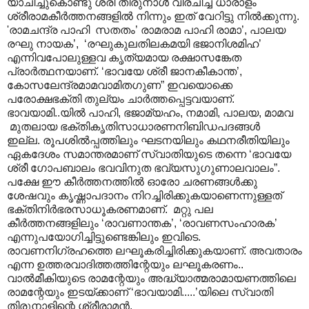
യാചിച്ചുകൊണ്ടു ശ്രീ തിരുനാൾ വിരചിച്ച ധാരാളം
ശ്രീരാമകീർത്തനങ്ങളിൽ നിന്നും ഇത് വേറിട്ടു നിൽക്കുന്നു.
'രാമചന്ദ്ര പാഹി സതതം’ രാമരാമ പാഹി രാമാ’, പാലയ
രഘു നായക’, ‘രഘുകുലതിലകമയി ഭജാനിശമിഹ’
എന്നിവപോലുള്ളവ കൃത്യമായ രക്ഷാസങ്കേത
പ്രാർത്ഥനയാണ്. ‘ഭാവയേ ശ്രീ ജാനകീകാന്ത’,
കോസലേന്ദ്രമാമവാമിതഗുണ” ഇവയൊക്കെ
പരോക്ഷഭക്തി തുല്യം ചാർത്തപ്പെട്ടവയാണ്.
ഭാവയാമി..യിൽ പാഹി, ഭജാമ്യഹം, നമാമി, പാലയ, മാമവ
മുതലായ ഭക്തികൃതിസാധാരണനിബിഡപദങ്ങൾ
ഇല്ല. രൂപശിൽ‌പ്പത്തിലും ഘടനയിലും കഥനരീതിയിലും
ഏകദേശം സമാന്തരമാണ് സ്വാതിയുടെ തന്നെ ‘ഭാവയേ
ശ്രീ ഗോപബാലം ഭവവിനുത ഭവ്യസുഗുണാലവാലം”.
പക്ഷേ ഈ കീർത്തനത്തിൽ ഓരോ ചരണങ്ങൾക്കു
ശേഷവും കൃഷ്ണാപദാനം നിറച്ചിരിക്കുകയാണെന്നുള്ളത്
ഭക്തിനിർഭരസാധൂകരണമാണ്. മറ്റു പല
കീർത്തനങ്ങളിലും ‘രാവണാന്തക’, ‘രാവണസംഹാരക’
എന്നുപയോഗിച്ചിട്ടുണ്ടെങ്കിലും ഇവിടെ.
രാവണനിഗ്രഹത്തെ ലഘൂകരിച്ചിരിക്കുകയാണ്. അവതാരം
എന്ന ഉത്തരവാദിത്തത്തിന്റേയും ലഘൂകരണം..
വാൽമീകിയുടെ രാമന്റേയും അദ്ധ്യാത്മരാമായണത്തിലെ
രാമന്റേയും ഇടയ്ക്കാണ് ‘ഭാവയാമി.....’യിലെ സ്വാതി
തിരുനാളിന്റെ ശ്രീരാമൻ.