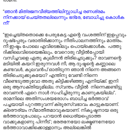
“
ഞാൻ മിത്രജനവീര്യത്തിലിസ്സാധിച്ച രണശ്രമം
നിനക്കായ് ചെയ്തതല്ലെന്നും ഭദ്രേ, ബോധിച്ചു കൊൾക
നീ”
“ഇച്ചെയ്തതൊക്കെ പേരുകേട്ട എന്റെ വംശത്തിന് ഇളപ്പവും
ദുഷ്പ്പേരും വരാതിരിക്കാനും നീതിപാലനത്തിനും മാത്രം.
നീ ഇഷ്ടം പോലെ എവിടെങ്കിലും പൊയ്ക്കൊൾക. പത്തു
ദിക്കിലെവിടെയെങ്കിലും. വേറൊരു വീട്ടിൽ‌പ്പോയി
വസിച്ചവളെ ഏതു കുലീനൻ തിരിച്ചെടുക്കും? രാവണന്റെ
മടിയിൽ കയറി ഇരുന്നവൾ നീ, ആ ദുഷ്ടന്റെ കണ്ണാലെ
കണ്ടവൾ, കുലവൻപ് ഓതിടുന്ന ഞാൻ നിന്നെ അങ്ങനെ
തിരിചെടുക്കുകയോ? എന്തിനു വേണ്ടി നിന്നെ
വീണ്ടെടുത്തുവോ അതു കിട്ടിക്കഴിഞ്ഞു എനിയ്ക്ക്. ഇനി
ഒരു ആസക്തിയുമില്ല. സ്വന്തം വീട്ടിൽ നിന്നെക്കണ്ടിട്ടു
രാവണൻ ഏറെ നാൾ സഹിച്ചിരുന്നു കാണുകയില്ല”.
രാമനിലെ അതിസംശയരോഗം ബാധിച്ച ഭർത്താവ്
പച്ചയായി പുറത്തുവന്ന് ക്രൂരസ്വഭാവം കാട്ടുകയാണ്.
ക്രൌര്യം സീമാതീതമാവുകയാണ്. നികൃഷ്ടനായ ഒരു
ഭർത്താവുപോലും പറയാൻ ധൈര്യപ്പെടാത്ത
വാക്കുകളാണു പിന്നീട് ; ഭരതനേയോ ലക്ഷ്മണനേയോ
ഭർത്താ‍ാവാക്കിക്കൊള്ളാനും അല്ലെങ്കിൽ