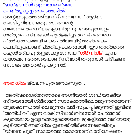
“
ഭാഗ്യം നിൻ തുണയാലല്ലൊ
ചെയ്തൂ ദുഷ്കരമാം തൊഴിൽ
”
തന്റെയടുത്തെത്തിയ വിഭീഷണനോട് ആദ്യം
ചോദിച്ചറിയേണ്ടതും രാവണന്റെ
ബലാബലരഹസ്യങ്ങളായിരുന്നു. വേണ്ടുവോളം
ശത്രുരഹസ്യങ്ങൾ ആർജ്ജിച്ചതേ വിഭീഷണനെ
പ്രതീകത്മകമായി ലങ്കാപതിയായിട്ട് അഭിഷേകം
ചെയ്യുകയാണ് പ്രത്യുപകാരമായി. ഈ തന്ത്രത്തെ
ഐശ്വര്യപൂർണ്ണമാക്കുവാനായി “
ശ്രീനിധിം
” എന്ന
വിശേഷണത്തോടെയാണ് സ്വാതി തിരുനാൾ വിഭീഷണ
സംഗമം അവതരിപ്പിക്കുന്നത്.
അതിധീരം
ജ്വലനപൂത ജനകസുത...
അതീവധൈര്യത്തോടെ അഗ്നിയാൽ ശുദ്ധിയാക്കിയ
സീതയുമായി ശ്രീരാമൻ സാകേതത്തിലെത്തുന്നതായാണ്
യുദ്ധകാണ്ഡത്തിലെ മൂന്നാം വരി സൂചിപ്പിക്കുന്നത്. ഇവിടെ
“അതിധീരം” എന്ന വാക് സ്വാതിതിരുനാൾ ചേർത്തത്
കൃത്യമായ ഉദ്ദേശങ്ങളോടെയാണ്. മുകളിത്തെ വരിയോടു
കൂടിയാൺ അതിധീരം ഇണക്കിയിരിക്കുന്നതെങ്കിലും
“ജ്വലന പൂത” സമയത്തെ രാമമനോനിലാവിശേഷണം