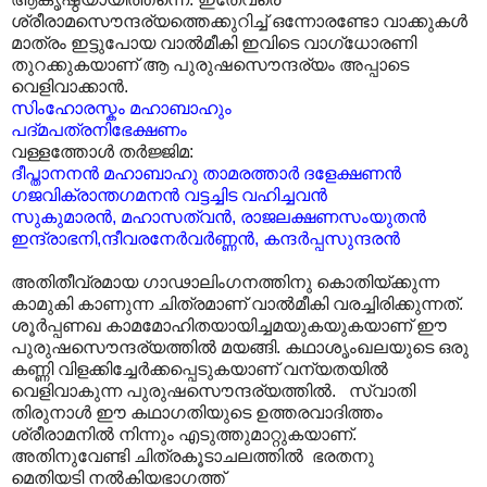
ശ്രീരാമസൌന്ദര്യത്തെക്കുറിച്ച് ഒന്നോരണ്ടോ വാക്കുകൾ
മാത്രം ഇട്ടുപോയ വാൽമീകി ഇവിടെ വാഗ്ധോരണി
തുറക്കുകയാണ് ആ പുരുഷസൌന്ദര്യം അപ്പാടെ
വെളിവാക്കാൻ.
സിംഹോരസ്കം
മഹാബാഹും
പദ്‌മപത്രനിഭേക്ഷണം
വള്ളത്തോൾ തർജ്ജിമ:
ദീപ്താനനൻ മഹാബാഹു താമരത്താർ ദളേക്ഷണൻ
ഗജവിക്രാന്തഗമനൻ വട്ടച്ചിട വഹിച്ചവൻ
സുകുമാരൻ, മഹാസത്വൻ, രാജലക്ഷണസംയുതൻ
ഇന്ദ്രാഭനി,ന്ദീവരനേർവർണ്ണൻ, കന്ദർപ്പസുന്ദരൻ
അതിതീവ്രമായ ഗാഢാലിംഗനത്തിനു കൊതിയ്ക്കുന്ന
കാമുകി കാണുന്ന ചിത്രമാണ് വാൽമീകി വരച്ചിരിക്കുന്നത്.
ശൂർപ്പണഖ കാമമോഹിതയായിച്ചമയുകയുകയാണ് ഈ
പുരുഷസൌന്ദര്യത്തിൽ മയങ്ങി. കഥാശൃംഖലയുടെ ഒരു
കണ്ണി വിളക്കിച്ചേർക്കപ്പെടുകയാണ് വന്യതയിൽ
വെളിവാകുന്ന പുരുഷസൌന്ദര്യത്തിൽ. സ്വാതി
തിരുനാൾ ഈ കഥാഗതിയുടെ ഉത്തരവാദിത്തം
ശ്രീരാമനിൽ നിന്നും എടുത്തുമാറ്റുകയാണ്.
അതിനുവേണ്ടി ചിത്രകൂടാചലത്തിൽ ഭരതനു
മെതിയടി നൽകിയഭാഗത്ത്