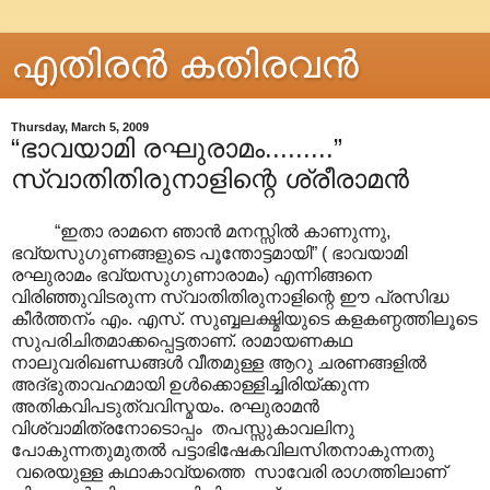
എതിരന്‍ കതിരവന്‍
Thursday, March 5, 2009
“ഭാവയാമി രഘുരാമം.........”
സ്വാതിതിരുനാളിന്റെ ശ്രീരാമന്‍
“ഇതാ രാമനെ ഞാന്‍ മനസ്സില്‍ കാണുന്നു,
ഭവ്യസുഗുണങ്ങളുടെ പൂന്തോട്ടമായി” ( ഭാവയാമി
രഘുരാമം ഭവ്യസുഗുണാരാമം) എന്നിങ്ങനെ
വിരിഞ്ഞുവിടരുന്ന സ്വാതിതിരുനാളിന്റെ ഈ പ്രസിദ്ധ
കീര്‍ത്തന്ം എം. എസ്. സുബ്ബലക്ഷ്മിയുടെ കളകണ്ഠത്തിലൂടെ
സുപരിചിതമാക്കപ്പെട്ടതാണ്. രാമായണകഥ
നാലുവരിഖണ്ഡങ്ങൾ‍ വീതമുള്ള ആറു ചരണങ്ങളില്‍
അദ്ഭുതാവഹമായി ഉള്‍ക്കൊള്ളിച്ചിരിയ്ക്കുന്ന
അതികവിപടുത്വവിസ്മയം. രഘുരാമൻ‍‍
വിശ്വാമിത്രനോടൊപ്പം തപസ്സുകാവലിനു
പോകുന്നതുമുതല്‍ പട്ടാഭിഷേകവിലസിതനാകുന്നതു
വരെയുള്ള കഥാകാവ്യത്തെ സാവേരി രാഗത്തിലാണ്