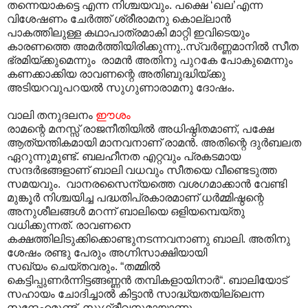
തന്നെയാകട്ടെ എന്ന നിശ്ചയവും. പക്ഷെ ‘ഖല’എന്ന
വിശേഷണം ചേർത്ത് ശ്രീരാമനു കൊല്ലാൻ
പാകത്തിലുള്ള കഥാപാത്രമാകി മാറ്റി ഇവിടെയും
കാരണത്തെ അമർത്തിയിരിക്കുന്നു..സ്വർണ്ണമാനിൽ സീത
ഭ്രമിയ്ക്കുമെന്നും രാമൻ അതിനു പുറകേ പോകുമെന്നും
കണക്കാക്കിയ രാവണന്റെ അതിബുദ്ധിയ്ക്കു
അടിയറവുപറയൽ സുഗുണാരാമനു ദോഷം.
വാലി തനുദലനം
ഈ
ശം
രാമന്റെ മനസ്സ് രാജനീതിയിൽ അധിഷ്ഠിതമാണ്, പക്ഷേ
ആത്യന്തികമായി മാനവനാണ് രാമൻ. അതിന്റെ ദുർബലത
ഏറുന്നുമുണ്ട്. ബലഹീനത എറ്റവും പ്രകടമായ
സന്ദർഭങ്ങളാണ് ബാ‍ലി വധവും സീതയെ വീണ്ടെടുത്ത
സമയവും. വാനരസൈന്യത്തെ വശഗമാക്കാൻ വേണ്ടി
മുങ്കൂർ നിശ്ചയിച്ച പദ്ധതിപ്രകാരമാണ് ധർമ്മിഷ്ഠന്റെ
അനുശീലങ്ങൾ മറന്ന് ബാലിയെ ഒളിയമ്പെയ്തു
വധിക്കുന്നത്. രാവണനെ
കക്ഷത്തിലിടുക്കിക്കൊണ്ടുനടന്നവനാണു ബാലി. അതിനു
ശേഷം രണ്ടു പേരും അഗ്നിസാക്ഷിയായി
സഖ്യം ചെയ്തവരും. “തമ്മിൽ
കെട്ടിപ്പുണർന്നിട്ടങ്ങണ്ണൻ തമ്പികളായിനാർ“. ബാലിയോട്
സഹായം ചോദിച്ചാൽ കിട്ടാൻ സാദ്ധ്യതയില്ലെന്ന
സന്ദേഹമുണ്ട്. സുഗ്രീവനുമായാണു