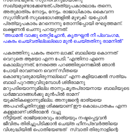
സഖ്യമുണ്ടാക്കേണ്ടത്,പ്രത്യുപകാരലാഭം തന്നെ,
അതുമാത്രം നോട്ടം, നേട്ടം. രാജാധികാരം കൈവന്ന
സുഗ്രീവൻ സുഖഭോഗങ്ങളിൽ മുഴുകി യപ്പോൾ
പ്രത്യുപകാരം മറന്നെന്നു തോന്നിപ്പോയി രഘൂത്തമന്.
ലക്ഷ്മണൻ ചെന്നു പറയുന്നത്:
“
അധമൻ വാക്കു തെറ്റിച്ചോൻ, കൃതഘ്നൻ നീ പ്ലവംഗമ,
പകരം ചെയ്‌വതില്ലല്ലൊ മുൻ ചെയ്തതിനു രാമനിൽ”
പകരത്തിനു പകരം തന്നെ ലാക്ക്. ബാലിയെ കൊന്നത്
വെറുതെ ആയോ എന്ന പേടി. “എന്തിനാ എന്നെ
കൊല്ലുന്നത്, നേരത്തെ പറഞ്ഞിരുന്നെങ്കിൽ ഞാൻ
പോയി രാവണനെ വെന്ന് സീതയെ
കൊണ്ടുവരുമായിരുന്നല്ലൊ“ എന്ന കളിയാക്കൽ സത്യം
ബാലി പുറത്തുവിടുമ്പോൾ ശ്രീരാമനു
മറുപടിയൊന്നുമില്ല താനും.മൃതപ്രായനായ ബാലിയുടെ
ധർമ്മവാദങ്ങൾക്കു മുൻപിൽ രാമന്
യുക്തികളൊന്നുമില്ല. അനുജന്റെ ഭാര്യയെ
അപഹരിച്ചതിനുള്ള ശിക്ഷയാണ് ഈ കൊലപാതകം എന്ന
കള്ളമാണ് ശ്രീരാമൻ വച്ചു
നീട്ടിയത്. രാജ്യഭാരവും ഭാര്യയും നഷ്ടപ്പെട്ടവൻ
ജീവിതം തിരിച്ചുപിടിക്കാൻ ചെയ്ത ഹീനപ്രവർത്തിയെ
വിശുദ്ധിയിൽ പൊതിയേണ്ടത് സ്വാതി തിരുനാളിന്റെ