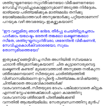
ശത്രുഘ്നനേയോ സുഗ്രീവനേയോ വിഭീഷണനേയോ
സേവിച്ച് സുഖിച്ചുകൊള്ളാനുമാണ് അടുത്ത നിർദ്ദേശം.
ഭാര്യയെ പരിത്യജിക്കുക മാത്രമല്ല തനിക്കു
യോജ്യമല്ലാത്തവൾ അനുജന്മാർക്കു പറ്റിയതാണേന്ന്
പറയുക വഴി അവരേയും ഇകഴ്ത്തുകയാണ്.
“ഈ വണ്ണമിതു ഞാൻ ഭദ്രേ, തീർപ്പു ചെയ്തിട്ടുരച്ചതാം
പാർക്കാം യഥേഷ്ടം ഭരതൻ തങ്കലോ ലക്ഷ്മണങ്കലോ
സീതേ, ശത്രുഘ്നസുഗ്രീവരാ, ശരേന്ദ്രൻ വിഭീഷണൻ,
സേവിച്ചുകൊൾകിവരാരെയോ, സുഖം
തോന്നുമിടത്തെയോ”
ഇതുകേട്ട് ഞെട്ടിവിറച്ച സീത അഗ്നിയിൽ സ്വയമേവ
ചാടാൻ തീരുമാനിക്കുകയാണ്. ചിത കൂട്ടാനൊരുമ്പെട്ട
ലക്ഷ്മണൻ കണ്ടത് മുഖഭാവത്താൽ അനുജ്ഞ നൽകുന്ന
ശ്രീരാമനെയാണ്. സീതയുടെ ചാരിത്ര്യത്തിൽ
വിശ്വാസമില്ലെന്ന ഉറപ്പിന്റെ പ്രത്യ്ക്ഷം.ഭവിഷ്യത്തു
ചിന്തിക്കാതെ അധമവികാരങ്ങൾക്ക്
വശംവദനാകൽ..സീതയുടെ ദേഹം പങ്കിലമാവാതെ കിട്ടുക
എന്നത് സ്നേഹത്തേക്ക്ക്കാൾ ഏറെ കാമത്തിനു
വശംവദനായ ശ്രീരാമൻ പ്രതീക്ഷിക്കേണ്ടി
വന്നതിൽ ആശ്ചര്യമില്ല. സേതുബന്ധനത്തിനു മുൻപ്