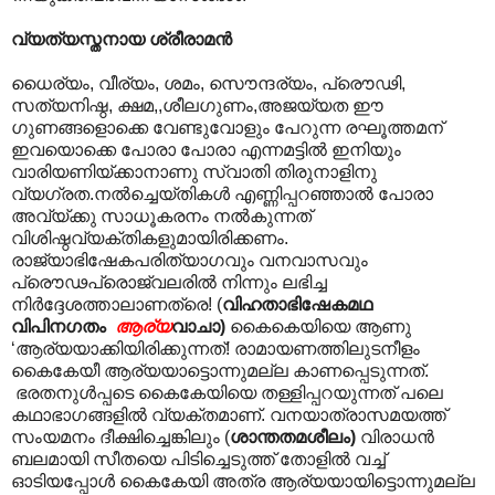
വ്യത്യസ്തനായ ശ്രീരാമന്‍
ധൈര്യം, വീര്യം, ശമം, സൌന്ദര്യം, പ്രൌഢി,
സത്യനിഷ്ഠ, ക്ഷമ,,ശീലഗുണം,അജയ്യത ഈ
ഗുണങ്ങളൊക്കെ വേണ്ടുവോളും പേറുന്ന രഘൂത്തമന്
ഇവയൊക്കെ പോരാ പോരാ എന്നമട്ടിൽ ഇനിയും
വാരിയണിയ്ക്കാനാണു സ്വാതി തിരുനാളിനു
വ്യഗ്രത.നല്‍ച്ചെയ്തികള്‍ എണ്ണിപ്പറഞ്ഞാല്‍ പോരാ
അവ്യ്ക്കു സാധൂകരനം നല്‍കുന്നത്
വിശിഷ്ഠവ്യക്തികളുമായിരിക്കണം.
രാജ്യാഭിഷേകപരിത്യാഗവും വനവാസവും
പ്രൌഢപ്രൊജ്വലരില്‍ നിന്നും ലഭിച്ച
നിര്‍ദ്ദേശത്താലാണത്രെ! (
വിഹതാഭിഷേകമഥ
വിപിനഗതം
ആര്യ
വാചാ)
കൈകെയിയെ ആണു
‘ആര്യയാക്കിയിരിക്കുന്നത്! രാമായണത്തിലുടനീളം
കൈകേയീ ആര്യയാട്ടൊന്നുമല്ല കാണപ്പെടുന്നത്.
ഭരതനുൾപ്പടെ കൈകേയിയെ തള്ളിപ്പറയുന്നത് പലെ
കഥാഭാഗങ്ങളിൽ വ്യക്തമാണ്. വനയാത്രാസമയത്ത്
സംയമനം ദീക്ഷിച്ചെങ്കിലും (
ശാന്തതമശീലം)
വിരാധന്‍
ബലമായി സീതയെ പിടിച്ചെടുത്ത് തോളില്‍ വച്ച്
ഓടിയപ്പോള്‍ കൈകേയി അത്ര ആര്യയായിട്ടൊന്നുമല്ല