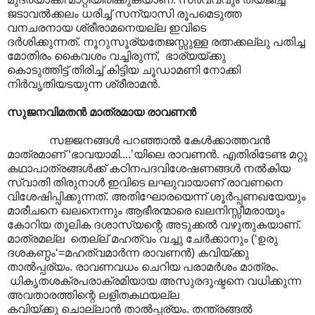
ജടാവൽക്കലം ധരിച്ച് സന്യാസി രൂപമെടുത്ത
വനചരനായ ശ്രീരാമനെയല്ല ഇവിടെ
ദർശിക്കുന്നത്. നൂറുസൂര്യതേജസ്സുള്ള രത്നക്കല്ലു പതിച്ച
മോതിരം കൈവശം വച്ചിരുന്ന്, ഭാര്യയ്ക്കു
കൊടുത്തിട്ട് തിരിച്ച് കിട്ടിയ ചൂഡാമണി നോക്കി
നിർവൃതിയടയുന്ന ശ്രീരാമൻ.
സുജനവിമതൻ മാത്രമായ രാവണൻ
സജ്ജനങ്ങൾ പറഞ്ഞാൽ കേൾക്കാത്തവൻ
മാത്രമാണ് ‘ഭാവയാമി....’യിലെ രാവണൻ. എതിരിടേണ്ട മറ്റു
കഥാപാത്രങ്ങൾക്ക് കഠിനപദവിശേഷണങ്ങൾ നൽകിയ
സ്വാതി തിരുനാൾ ഇവിടെ ലഘുവായാ‍ണ് രാവണനെ
വിശേഷിപ്പിക്കുന്നത്. അതിഘോരയെന്ന്‌ ശൂർപ്പണഖയേയും
മാരീചനെ ഖലനെന്നും ആഭീരന്മാരെ ഖലനിസ്സീമരായും
കോറിയ തൂലിക ദശാസ്യന്റെ അടുക്കൽ വഴുതുകയാണ്.
മാത്രമല്ല തെല്ല് മഹത്വം വച്ചു ചേർക്കാനും (‘ഉരു
ദശകണ്ഠം‘=മഹത്വമാർന്ന രാവണൻ) കവിയ്ക്കു
താൽ‌പ്പര്യം. രാവണവധം ചെറിയ പരാമർശം മാത്രം.
ധികൃതശക്രപരാക്രമിയായ അസുരദുഷ്ടനെ വധിക്കുന്ന
അവതാരത്തിന്റെ ലളിതകഥയല്ല
കവിയ്ക്കു ചൊല്ലാൻ താൽ‌പ്പര്യം. തന്ത്രങ്ങൽ