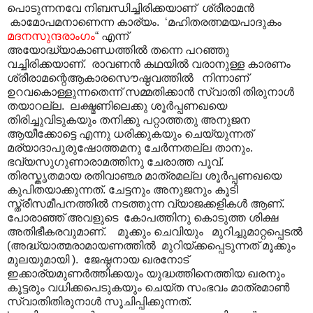
പൊടുന്നനവേ നിബന്ധിച്ചിരിക്കയാണ് ശ്രീരാമൻ
കാമോപമനാണെന്ന കാര്യം. ‘മഹിതരത്നമയപാദുകം
മദനസുന്ദരാംഗം
“ എന്ന്
അയോദ്ധ്യാകാണ്ഡത്തിൽ തന്നെ പറഞ്ഞു
വച്ചിരിക്കയാണ്. രാവണൻ കഥയിൽ വരാനുള്ള കാരണം
ശ്രീരാമന്റെആകാരസൌഷ്ഠവത്തിൽ നിന്നാണ്
ഉറവകൊള്ളുന്നതെന്ന് സമ്മതിക്കാൻ സ്വാതി തിരുനാൾ
തയാറല്ല. ലക്ഷ്മണിലെക്കു ശൂർപ്പണഖയെ
തിരിച്ചുവിടുകയും തനിക്കു പറ്റാത്തതു അനുജന
ആയീക്കോട്ടെ എന്നു ധരിക്കുകയും ചെയ്യുന്നത്
മര്യാദാപുരുഷോത്തമനു ചേർന്നതല്ല താനും.
ഭവ്യസുഗുണാരാമത്തിനു ചേരാത്ത പൂവ്.
തിരസ്കൃതമായ രതിവാഞ്ഛ മാത്രമല്ല ശൂർപ്പണഖയെ
കുപിതയാക്കുന്നത്. ചേട്ടനും അനുജനും കൂടി
സ്ത്രീസമീപനത്തിൽ നടത്തുന്ന വ്യാജക്കളികൾ ആണ്.
പോരാഞ്ഞ് അവളുടെ കോപത്തിനു കൊടുത്ത ശിക്ഷ
അതിഭീകരവുമാണ്. മൂക്കും ചെവിയും മുറിച്ചുമാറ്റപ്പെടൽ
(അദ്ധ്യാത്മരാമായണത്തിൽ മുറിയ്ക്കപ്പെടുന്നത് മൂക്കും
മുലയുമായി ). ജേഷ്ഠനായ ഖരനോട്
ഇക്കാര്യമുണർത്തിക്കയും യുദ്ധത്തിനെത്തിയ ഖരനും
കൂട്ടരും വധിക്കപെടുകയും ചെയ്ത സംഭവം മാത്രമാൺ
സ്വാതിതിരുനാൾ സൂചിപ്പിക്കുന്നത്.