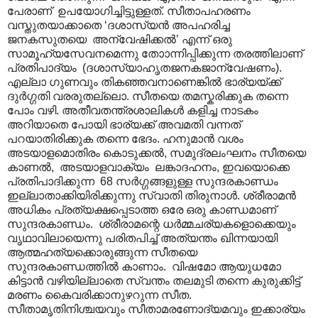
പേരാണ് ഉപയോഗിച്ചിട്ടുള്ളത്. സീതാപഹരണം
വസ്തുതയാക്കാതെ ‘ദശാസ്യൻ അപഹരിച്ച
ജനകസുതയെ അന്വേഷിക്കൽ’ എന്ന് ഒരു
സാമൂഹ്യസേവനമെന്നു തോ‍ാന്നിപ്പിക്കുന്ന തരത്തിലാണ്
പ്രതിപാദ്യം (ദശാസ്യാഹൃതജനകജാന്വേഷണം).
എല്ലാ ഗുണവും തികഞ്ഞവനാണെങ്കിൽ ഭാര്യയ്ക്ക്
ദുർഗ്ഗതി വരരുതല്ലൊ. സീതയെ തമസ്കരിക്കുക തന്നെ
പോം വഴി. അതീവതന്ത്രശാലികൾ കളിച്ച നാടകം
അറിയാതെ പോയി ഭാര്യക്ക് അവമതി വന്നത്
പറയാതിരിക്കുക തന്നെ ഭേദം. ഹനുമാൻ വശം
അടയാളമൊതിരം കൊടുക്കൽ, സമുദ്രലംഘനം സീതയെ
കാണൽ, അടയാളവാക്യം ലങ്കാദഹനം, ഇവയൊക്കെ
പ്രതിപാദിക്കുന്ന 68 സർഗ്ഗങ്ങളുള്ള സുന്ദരകാണ്ഡം
ഇല്ലാതാക്കിയിരിക്കുന്നു സ്വാതി തിരുനാൾ. ശ്രീരാമൻ
അധികം പ്രത്യക്ഷപ്പെടാത്ത ഒരേ ഒരു കാണ്ഡമാണ്
സുന്ദരകാണ്ഡം. ശ്രീരാമന്റെ ധർമ്മചര്യകളൊക്കെയും
വൃഥാവിലായെന്നു പരിതപിച്ച് അത്യന്തം ഖിന്നയായി
ആത്മഹത്യക്കൊരുങ്ങുന്ന സീതയെ
സുന്ദരകാണ്ഡത്തിൽ കാണാം. വിഷമോ ആയുധമോ
കിട്ടാൻ വഴിയില്ലാതെ സ്വന്തം തലമുടി തന്നെ കുരുക്കിട്ട്
മരണം കൈവരിക്കാനുഴറുന്ന സീത.
സീതാമൃതിനിശ്ചയവും സീതാമരണോദ്യമവും ഇക്കാര്യം