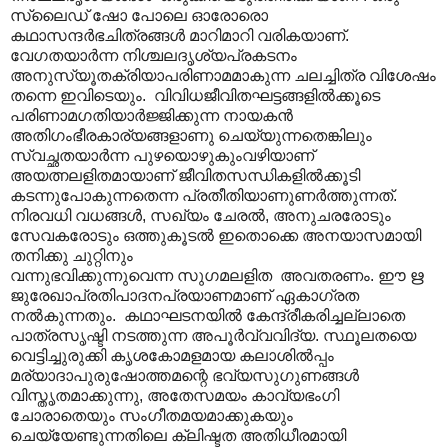
സ്ലൈഡ് ഷോ പോലെ ഓരോരൊ
കഥാസന്ദര്‍ഭചിത്രങ്ങള്‍ മാറിമാറി വരികയാണ്.
വേഗതയാര്‍ന്ന നിശ്ചലദൃശ്യപ്രകടനം
അനുസ്യൂതക്രിയാപരിണാമമാകുന്ന ചലച്ചിത്ര വിശേഷം
തന്നെ ഇവിടെയും. വിവിധജീവിതഘട്ടങ്ങളില്‍ക്കൂടെ
പരിണാമഗതിയാര്‍ജ്ജിക്കുന്ന നായകന്‍
അതിഗം‍ഭീരകാര്യങ്ങളാണു ചെയ്യുന്നതെങ്കിലും
സ്വച്ഛതയാര്‍ന്ന പുഴയൊഴുകുംവഴിയാണ്
അയത്നലളിതമായാണ് ജീവിതസന്ധികളില്‍ക്കൂടി
കടന്നുപോകുന്നതെന്ന പ്രതീതിയാണുണര്‍ത്തുന്നത്.
നിരവധി വധങ്ങൾ‍, സഖ്യം ചേരല്‍, അനുചരരോടും
സേവകരോടും ഒത്തുകൂടല്‍ ഇതൊക്കെ അനയാസമായി
തനിക്കു ചുറ്റിനും
വന്നുഭവിക്കുന്നുവെന്ന സുഗമലളിത അവതരണം. ഈ ഋ
ജുരേഖാപ്രതിപാദനപ്രയാണമാണ് ഏകാഗ്രത
നല്‍കുന്നതും. കഥാഘടനയില്‍ കേന്ദ്രീകരിച്ചല്ലാതെ
പാത്രസൃഷ്ടി നടത്തുന്ന അപൂര്‍വ്വവിദ്യ. സ്ഥൂലതയെ
വെട്ടിച്ചുരുക്കി കൃശകോമളമായ കലാശില്‍പ്പം
മര്യാദാപുരുഷോത്തമന്റെ ഭവ്യസുഗുണങ്ങള്‍‍
വിസ്തൃതമാക്കുന്നു, അതേസമയം കാവ്യഭംഗി
ചോരാതെയും സംഗീതമയമാക്കുകയും
ചെയ്യേണ്ടുന്നതിലെ ക്ലിഷ്ടത അതിധീരമായി