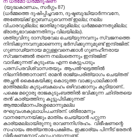
ന ധർമോ ധർമ്മദൂഷണ
(യുദ്ധകാണ്ഡം, സർഗ്ഗം 87)
(ധർമ്മത്തെ ദുഷിപ്പിച്ചവനേ, ദുഷ്ടബുദ്ധിയാർന്നവനേ,
അങ്ങേയ്ക്ക് ഉറ്റബന്ധുവെന്നത് ഇല്ല; നല്ല
വിചാരവുമില്ല; ജാതിമുറയുമില്ല; ധർമ്മമെന്നതുമില്ല;
ഭ്രാതൃഭാവമെന്നതിനും വിലയില്ല).
ശത്രുവിനു ദാസ്യവേല ചെയ്യുന്നവനും സ്വജനത്തെ
നിന്ദിക്കുന്നവനുമാണെന്നു ഭർസിക്കുന്നുമുണ്ട് ഇന്ദ്രജിത്.
ഗുണാഢ്യനായ മറ്റുള്ളവനെക്കാൾ ഗുണഹീനരായ
സ്വജനങ്ങൽ തന്നെ നല്ലതെന്നും ഇന്ദ്രജിത്
വാദിക്കുന്നത് കുടുംബം എന്ന കെട്ടുപാടും
പരസ്പരവിശ്വാസതയും ആപൽഘട്ടത്തിൽ
നിലനിർത്താനാണ്. രാമൻ രാജ്യപരിത്യാഗം ചെയ്തത്
അച്ഛൻ കൈകേയിക്കു കൊടുത്ത വാക്കുപാലിക്കാൻ
മാത്രമല്ല കുടുംബകലഹം ഒഴിവാക്കാനും കൂടിയാണ്..
പക്ഷെ മറ്റൊരു രാജകുടുംബത്തിൽ ഭവിക്കുന്ന ഛിദ്രതയെ
തൻ`കാര്യത്തിനു കൂട്ടുപിടിക്കുന്നത്
ആത്മാഭിമാനപ്രശ്നമൊന്നുമല്ല
രഘുവംശകുലാധിപചന്ദ്രന്. ശ്രീരാമനും
വാനരസേനയ്ക്കും മാത്രം ചെയ്യാൻ പറ്റുന്ന
കാര്യമല്ലായിരുന്നു രാവണനിഗ്രഹം. വിഭീഷണന്റെ
സഹായം അത്യന്താപേക്ഷിതം. ഇക്കാര്യം പിന്നീട് ഭരതൻ
വിഭീഷണനോട് എറ്റുപറയുന്നുണ്ട്.