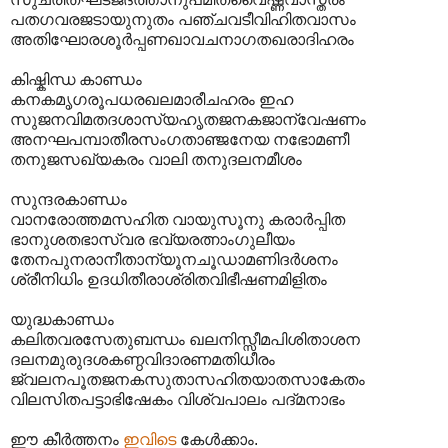
പതഗവരജടായുനുതം പഞ്ചവടീവിഹിതവാസം
അതിഘോരശൂർപ്പണഖാവചനാഗതഖരാദിഹരം
കിഷ്കിന്ധ കാണ്ഡം
കനകമൃഗരൂപധരഖലമാരീചഹരം ഇഹ
സുജനവിമതദശാസ്യഹൃതജനകജാന്വേഷണം
അനഘപമ്പാതീരസംഗതാഞ്ജനേയ നഭോമണീ
തനുജസഖ്യകരം വാലി തനുദലനമീശം
സുന്ദരകാണ്ഡം
വാനരോത്തമസഹിത വായുസൂനു കരാർപ്പിത
ഭാനുശതഭാസ്വര ഭവ്യരത്നാംഗുലീയം
തേനപുനരാനീതാന്യൂനചൂഡാമണിദർശനം
ശ്രീനിധിം ഉദധിതീരാശ്രിതവിഭീഷണമിളിതം
യുദ്ധകാണ്ഡം
കലിതവരസേതുബന്ധം ഖലനിസ്സീമപിശിതാശന
ദലനമുരുദശകണ്ഠവിദാരണമതിധീരം
ജ്വലനപൂതജനകസുതാസഹിതയാതസാകേതം
വിലസിതപട്ടാഭിഷേകം വിശ്വപാലം പദ്‌മനാഭം
ഈ കീർത്തനം
ഇവിടെ
കേൾക്കാം.