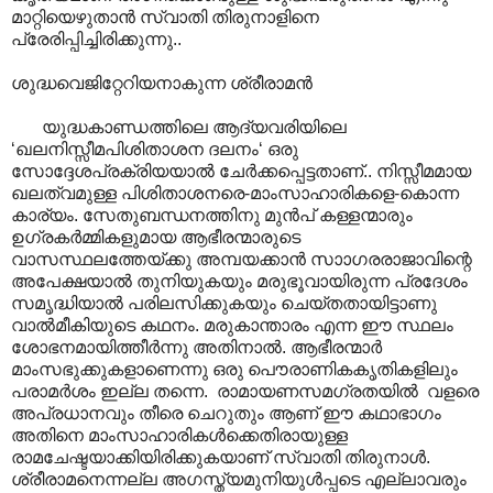
മാറ്റിയെഴുതാൻ സ്വാതി തിരുനാളിനെ
പ്രേരിപ്പിച്ചിരിക്കുന്നു..
ശുദ്ധവെജിറ്റേറിയനാകുന്ന ശ്രീരാമൻ
യുദ്ധകാണ്ഡത്തിലെ ആദ്യവരിയിലെ
‘ഖലനിസ്സീമപിശിതാശന ദലനം‘ ഒരു
സോദ്ദേശപ്രക്രിയയാൽ ചേർക്കപ്പെട്ടതാണ്.. നിസ്സീമമായ
ഖലത്വമുള്ള പിശിതാശനരെ-മാംസാഹാരികളെ-കൊന്ന
കാര്യം. സേതുബന്ധനത്തിനു മുൻപ് കള്ളന്മാരും
ഉഗ്രകർമ്മികളുമായ ആഭീരന്മാരുടെ
വാസസ്ഥലത്തേയ്ക്കു അമ്പയക്കാൻ സാ‍ാഗരരാജാവിന്റെ
അപേക്ഷയാൽ തുനിയുകയും മരുഭൂവായിരുന്ന പ്രദേശം
സമൃദ്ധിയാൽ പരിലസിക്കുകയും ചെയ്തതായിട്ടാണു
വാൽമീകിയുടെ കഥനം. മരുകാന്താരം എന്ന ഈ സ്ഥലം
ശോഭനമായിത്തീർന്നു അതിനാൽ. ആഭീരന്മാർ
മാംസഭുക്കുകളാണെന്നു ഒരു പൌരാണികകൃതികളിലും
പരാമർശം ഇല്ല തന്നെ. രാമായണസമഗ്രതയിൽ വളരെ
അപ്രധാനവും തീരെ ചെറുതും ആണ് ഈ കഥാഭാഗം
അതിനെ മാംസാ‍ഹാരികൾക്കെതിരായുള്ള
രാമചേഷ്ടയാക്കിയിരിക്കുകയാണ് സ്വാതി തിരുനാ‍ൾ.
ശ്രീരാമനെന്നല്ല അഗസ്ത്യമുനിയുൾപ്പടെ എല്ലാവരും