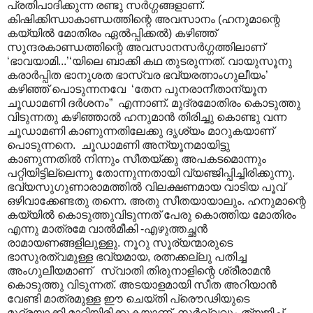
പ്രതിപാദിക്കുന്ന രണ്ടു സർഗ്ഗങ്ങളാണ്.
കിഷിക്കിന്ധാകാണ്ഡത്തിന്റെ അവസാനം (ഹനുമാന്റെ
കയ്യിൽ മോതിരം ഏൽ‌പ്പിക്കൽ) കഴിഞ്ഞ്
സുന്ദരകാണ്ഡത്തിന്റെ അവസാനസർഗ്ഗത്തിലാണ്
‘ഭാവയാമി...’‘യിലെ ബാക്കി കഥ തുടരുന്നത്. വായുസൂനു
കരാർപ്പിത ഭാനുശത ഭാസ്വര ഭവ്യരത്നാംഗുലീയം’
കഴിഞ്ഞ് പൊടുന്നനവേ ‘തേന പുനരാനീതാന്യൂന
ചൂഡാമണി ദർശനം” എന്നാണ്. മുദ്രമോതിരം കൊടുത്തു
വിടുന്നതു കഴിഞ്ഞാൽ ഹനുമാൻ തിരിച്ചു കൊണ്ടു വന്ന
ചൂഡാമണി കാണുന്നതിലേക്കു ദൃശ്യം മാറുകയാണ്
പൊടുന്നനെ. ചൂഡാമണി അന്യൂനമായിട്ടു
കാണുന്നതിൽ നിന്നും സീതയ്ക്കു അപകടമൊന്നും
പറ്റിയിട്ടില്ലെന്നു തോന്നുന്നതായി വ്യഞ്ജിപ്പിച്ചിരിക്കുന്നു.
ഭവ്യസുഗുണാരാമത്തിൽ വിലക്ഷണമായ വാടിയ പൂവ്
ഒഴിവാക്കേണ്ടതു തന്നെ. അതു സീതയായാലും. ഹനുമാന്റെ
കയ്യിൽ കൊടുത്തുവിടുന്നത് പേരു കൊത്തിയ മോതിരം
എന്നു മാത്രമേ വാൽമീകി -എഴുത്തച്ഛൻ
രാമായണങ്ങളിലുള്ളു. നൂറു സൂര്യന്മാരുടെ
ഭാസുരത്വമുള്ള ഭവ്യമായ, രത്നക്കല്ലു പതിച്ച
അംഗുലീയമാണ് സ്വാതി തിരുനാളിന്റെ ശ്രീരാമൻ
കൊടുത്തു വിടുന്നത്. അടയാളമായി സീത അറിയാൻ
വേണ്ടി മാത്രമുള്ള ഈ ചെയ്തി പ്രൌഢിയുടെ
മുദ്രയാക്കി മാറ്റിയിരിക്കുകയാണ്. സർവ്വവും ത്യജിച്ച്