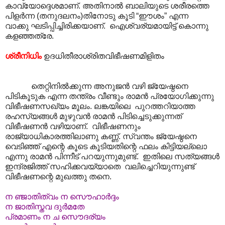
കാവ്യോദ്ദെശമാണ്. അതിനാൽ ബാലിയുടെ ശരീരത്തെ
പിളർന്ന (തനുദലനം)തിനോടു കൂടി “ഈശം” എന്ന
വാക്കു ഘടിപ്പിച്ചിരിക്കയാണ്. ഐശ്വര്യമായിട്ട് കൊന്നു
കളഞ്ഞത്രേ.
ശ്രീനിധിം
ഉദധിതീരാശ്രിതവിഭീഷണമിളിതം
തെറ്റിനിൽക്കുന്ന അനുജൻ വഴി ജ്യേഷ്ഠനെ
പിടികൂടുക എന്ന തന്ത്രം വീണ്ടും രാമൻ പ്രയോഗിക്കുന്നു
വിഭീഷണസഖ്യം മൂലം. ലങ്കയിലെ പുറത്തറിയാത്ത
രഹസ്യങ്ങൾ മുഴുവൻ രാമൻ പിടിച്ചെടുക്കുന്നത്
വിഭീഷണൻ വഴിയാണ്. വിഭീഷണനും
രാജ്യാധികാരത്തിലാണു കണ്ണ്. സ്വന്തം ജ്യേഷ്ഠനെ
വെടിഞ്ഞ് എന്റെ കൂടെ കൂടിയതിന്റെ ഫലം കിട്ടിയല്ലൊ
എന്നു രാമൻ പിന്നീട് പറയുന്നുമുണ്ട്. ഇതിലെ സത്യങ്ങൾ
ഇന്ദ്രജിത്ത് സഹിക്കവയ്യാതെ വലിച്ചെറിയുന്നുണ്ട്
വിഭീഷണന്റെ മുഖത്തു തനെ.
ന ഞ്ജാതിത്വം ന സൌഹാർദ്ദം
ന ജാതിസ്തവ ദുർമതേ
പ്രമാണം ന ച സൌദര്യം