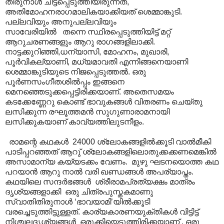
തിരുനാള്‍ ചിട്ടപ്പെടുത്തിയിരുന്നത്,
അതിമോഹനരാഗമാലികയാക്കിയത് ശെമ്മാങ്കുടി.
പല്ലവിയും അനുപല്ലവിയും
സാവേരിയിൽ തന്നെ സ്ഥിരപ്പെടുത്തിയിട്ട് മറ്റ്
ആറുചരണങ്ങളും ആറു രാഗങ്ങളിലാക്കി.
നാട്ടക്കുറിഞ്ഞി,ധന്യാസി, മോഹനം, മുഖാരി,
പൂര്‍വികല്യാണി, മധ്യമാവതി എന്നിങ്ങനെയാണി
ശെമ്മാങ്കുടിയുടെ നിജപ്പെടുത്തല്‍. ഒരു
പൂര്‍ണസംഗീതശില്‍പ്പം ഇങ്ങനെ
മെനഞ്ഞെടുക്കപ്പെട്ടിരിക്കയാണ്. അതെസമയം ‍
കടക്കേണ്ണേറു കൊണ്ട് ഭാവുകങ്ങള്‍ വിതരണം ചെയ്തു
ലസിക്കുന്ന രഘൂത്തമന്‍ സുഗുണാരാമനായി
ലസിക്കുകയാണ് കാവ്യത്തിലുടനീളം.
രാമന്റെ കഥകള്‍ ‍ 24000 ശ്ലോകങ്ങളില്‍ക്കൂടി വാല്‍മീകി
പാടിപ്പറഞ്ഞത് ആറു് ശ്ലോകങ്ങളിലൊതുക്കക്കണമെങ്കില്‍
അസാമാന്യ കയ്യടക്കം വേണം. മുഴു ഘടനയൊത്ത കഥ
പറയാന്‍ ആറു നാൽ വരി ഖണ്ഡങ്ങൾ‍ അപര്യാപ്തം.
കഥയിലെ സന്ദര്‍ഭങ്ങൾ‍ ശ്രീരാമപ്രത്യക്ഷം മാത്രം
ദൃശ്യങ്ങളാക്കി ഒരു ചിത്രപുസ്തകമാണു
സ്വാതിതിരുനാള്‍ ‘ഭാവയാമി’യില്‍ക്കൂടി
വരച്ചെടുത്തിട്ടുള്ളത്. കാര്യകാരണയുക്തികള്‍ വിട്ടിട്ട്
നിശ്ചലദൃശ്യങ്ങള്‍ ഒരുക്കിയെടുത്തിരിക്കയാണ് . ഒരു