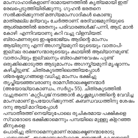
മാംസാഹാരികളാണ് രാമായണത്തിൽ കൃത്യമായി ഇത്
രേഖപ്പെടുത്തിയിരിക്കുന്നു. ഗുഹൻ ഭരതനെ
സൽക്കരിക്കുന്നത് മത്സ്യമാംസാദികൾ കൊണ്ടു
മാത്രമല്ല മദ്യവും ചേർത്താണ്. ഭരദ്വാജമുനിയുടെ
ആശ്രമത്തിൽ ഭരതനും പരിവാരങ്ങൾക്ക് പന്നി, ആട്, മാൻ
കോഴി എന്നിവയാണു കറി വച്ചു വിളമ്പിയത്.
ബ്രാഹ്മണരുടെ ഇഷ്ടഭോജ്യം ആടിന്റെ മാംസം
ആയിരുന്നു എന്ന് അഗസ്ത്യമുനി യുടെയും വാതാപി-
ഇല്വല രാക്ഷസന്മാരുടെയും കഥയിൽ ആഖ്യാനമുണ്ട്.
വാതാപിയും ഇല്വലനും ബ്രാഹ്മണവേഷം പൂണ്ട്
ഒരുക്കിക്കൊടുത്ത ആടുമാംസം അഗസ്ത്യമുനി മൃഷ്ടാന്നം
കഴിച്ചിട്ടുണ്ട്. ചിത്രകൂടത്തിലെത്തിയപ്പോൾ
ശ്രേഷ്ഠമൃഗങ്ങളെ വധിച്ചു മാംസം ഭക്ഷിച്ചു
തൃപ്തിയടഞ്ഞവരാണു രാമസീതാലക്ഷ്മണന്മാർ
(അയോദ്ധ്യാകാണ്ഡം, സർഗ്ഗം 55). ചിത്രകൂടത്തിൽ
വച്ചുതന്നെ ‘കുറ്റിപൂജ’നടത്താൻ കൃഷ്ണമൃഗത്തിന്റെ വേവിച്ച
മാംസമാണ് ഉപയോഗിക്കുന്നത്. കബന്ധവധത്തിനു ശേഷം
ദനു ആയി മാറിയപ്പോൾ
പമ്പാതീരത്ത് നെയ്യുപോലെ രുചികരമായ പക്ഷികളെ
സ്വാദോടെ ഭക്ഷിക്കാമെന്നും പമ്പയിലെ മുള്ളു ക്ഉറഞ്ഞ
മീനുകളെ
പൊരിച്ചു തിന്നാമെന്നുമാണ് രാമലക്ഷ്മണന്മാരോടു
പറയുന്നത്. ഇതൊന്നുമല്ലാതെ ജയന്തൻ കാക്കയായി