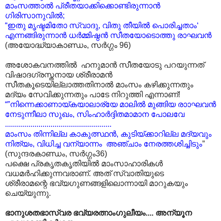
മാംസത്താൽ പ്രീതയാക്കിക്കൊണ്ടിരുന്നാൻ
ഗിരിസാനുവിൽ;
“ഇതു മൃഷ്ടമിതോ സ്വാദു, വിതു തീയിൽ പൊരിച്ചതാം‘
എന്നങ്ങിരുന്നാൻ ധർമ്മിഷ്ഠൻ സീതയോടൊത്തു രാഘവൻ
(അയോദ്ധ്യാകാണ്ഡം, സർഗ്ഗം 96)
അശോകവനത്തിൽ ഹനുമാൻ സീതയോടു പറയുന്നത്
വിഷാദഗ്രസ്തനായ ശ്രീരാമൻ
സീതകൂടെയില്ലാത്തതിനാൽ മാംസം കഴിക്കുന്നതും
മദ്യം സേവിക്കുന്നതും പാടേ നിറുത്തി എന്നാണ്!
“”നിന്നെക്കാണായ്കയാലാര്യേ മാലിൽ മുങ്ങിയ രാ‍ാഘവൻ
നേടുന്നീലാ സുഖം, സിംഹാർദ്ദിതമാമാന പോലവേ
......................................................
മാംസം തിന്നില്ല കാകുത്സ്ഥൻ, കുടിയ്ക്കാറില്ല മദ്യവും
നിത്യം, വിധിച്ച വന്യാന്നം അഞ്ചാം നേരത്തശിച്ചിടും
”
(സുന്ദരകാണ്ഡം, സർഗ്ഗം36)
പക്ഷെ പ്രകൃതകൃതിയിൽ മാംസാഹാരികൾ
വധമർഹിക്കുന്നവരാണ്. അത് സ്വാതിയുടെ
ശ്രീരാമന്റെ ഭവ്യഗുണങ്ങളിലൊന്നായി മാറുകയും
ചെയ്യുന്നു.
ഭാനുശതഭാസ്വര ഭവ്യരത്നാംഗുലീയം.... അന്യൂന