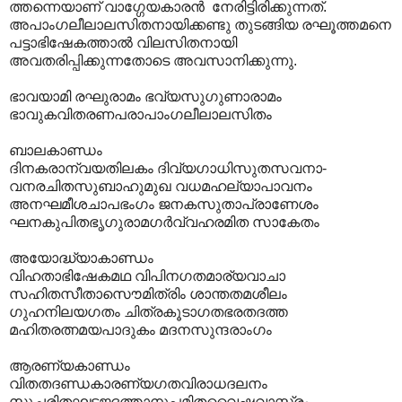
ത്തന്നെയാണ് വാഗ്ഗേയകാരന്‍ നേരിട്ടിരിക്കുന്നത്. ‍
അപാംഗലീലാലസിതനായിക്കണ്ടു തുടങ്ങിയ രഘൂത്തമനെ
പട്ടാഭിഷേകത്താല്‍ വിലസിതനായി
അവതരിപ്പിക്കുന്നതോടെ അവസാനിക്കുന്നു.
ഭാവയാമി രഘുരാമം ഭവ്യസുഗുണാരാമം
ഭാവുകവിതരണപരാപാംഗലീലാലസിതം
ബാലകാണ്ഡം
ദിനകരാന്വയതിലകം ദിവ്യഗാധിസുതസവനാ-
വനരചിതസുബാഹുമുഖ വധമഹല്യാപാവനം
അനഘമീശചാപഭംഗം ജനകസുതാപ്രാണേശം
ഘനകുപിതഭൃഗുരാമഗർവ്വഹരമിത സാകേതം
അയോദ്ധ്യാകാണ്ഡം
വിഹതാഭിഷേകമഥ വിപിനഗതമാര്യവാചാ
സഹിതസീതാസൌമിത്രിം ശാന്തതമശീലം
ഗുഹനിലയഗതം ചിത്രകൂടാഗതഭരതദത്ത
മഹിതരത്നമയപാദുകം മദനസുന്ദരാംഗം
ആരണ്യകാണ്ഡം
വിതതദണ്ഡകാരണ്യഗതവിരാധദലനം
സുചരിതഘടജദത്താനുപമിതവൈഷ്ണവാസ്ത്രം