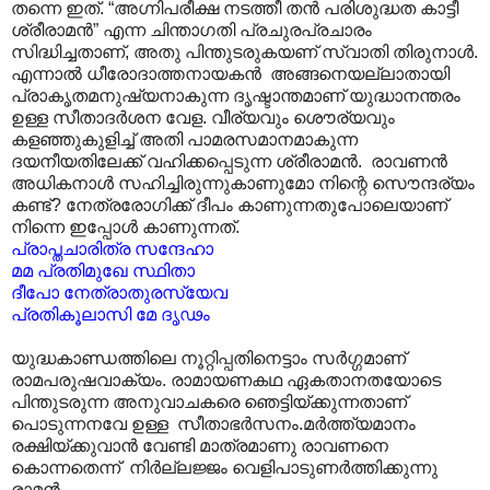
തന്നെ ഇത്. “അഗ്നിപരീക്ഷ നടത്തീ തൻ പരിശുദ്ധത കാട്ടീ
ശ്രീരാമൻ” എന്ന ചിന്താഗതി പ്രചുരപ്രചാരം
സിദ്ധിച്ചതാണ്, അതു പിന്തുടരുകയണ് സ്വാതി തിരുനാൾ.
എന്നാൽ ധീരോദാത്തനായകൻ അങ്ങനെയല്ലാതായി
പ്രാകൃതമനുഷ്യനാകുന്ന ദൃഷ്ടാന്തമാണ് യുദ്ധാനന്തരം
ഉള്ള സീതാദർശന വേള. വീര്യവും ശൌര്യവും
കളഞ്ഞുകുളിച്ച് അതി പാമരസമാനമാകുന്ന
ദയനീയതിലേക്ക് വഹിക്കപ്പെടുന്ന ശ്രീരാമൻ. രാവണൻ
അധികനാൾ സഹിച്ചിരുന്നുകാണുമോ നിന്റെ സൌന്ദര്യം
കണ്ട്? നേത്രരോഗിക്ക് ദീപം കാണുന്നതുപോലെയാണ്
നിന്നെ ഇപ്പോൾ കാണുന്നത്.
പ്രാപ്തചാരിത്ര സന്ദേഹാ
മമ പ്രതിമുഖേ സ്ഥിതാ
ദീപോ നേത്രാതുരസ്യേവ
പ്രതികൂലാസി മേ ദൃഢം
യുദ്ധകാണ്ഡത്തിലെ നൂറ്റിപ്പതിനെട്ടാം സർഗ്ഗമാണ്
രാമപരുഷവാക്യം. രാമായണകഥ ഏകതാനതയോടെ
പിന്തുടരുന്ന അനുവാചകരെ ഞെട്ടിയ്ക്കുന്നതാണ്
പൊടുന്നനവേ ഉള്ള സീതാഭർസനം.മർത്ത്യമാനം
രക്ഷിയ്ക്കുവാൻ വേണ്ടി മാത്രമാണു രാവണനെ
കൊന്നതെന്ന്‌ നിർല്ലജ്ജം വെളിപാടുണർത്തിക്കുന്നു
രാമൻ.