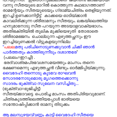
വന്നു സീതയുടെ മാറിൽ കൊത്തുന്ന കഥഭാഗത്താണ്
രാമന്റേയും സീതയുടെയും ഗ്രാമ്യചിത്രം തെളിയുന്നത്.
ഇറച്ചി ഉണക്കാനിട്ടീട്ട് കാക്കയെ ഓടിയ്ക്കാൻ
കാവലിരിക്കുന്ന ശ്രീരാമനും സീതയും. ലങ്കയിലെത്തിയ
ഹനുമാനോടു സീത പറയുന്ന അടയാളവാക്യഭാഗം.
അതിഭക്തിയിൽ തൂലിക മുക്കിയെഴുതി തോരാതെ
ശ്രീരാമഭജനം ചൊല്ലുന്ന എഴുത്തച്ഛനും ഈ
ഇറച്ചിയുണക്കൽ വിട്ടുകളയുന്നില്ല
“
പലല
മതു പരിചിനൊടുണക്കുവാൻ ചിക്കി ഞാൻ
പാർത്തതും കാത്തിരുന്നീടും ദശാന്തരേ
”
(പലലം=ഇറച്ചി) .
ഭരദ്വാശ്രമപ്രവേശസമയത്തും മാംസം തന്നെ
ഭക്ഷണമെന്നു എഴുത്തച്ഛൻ വീണ്ടും ഓർമ്മിപ്പിയ്ക്കുന്നു.
വൈദേഹി തന്നൊടു കൂടവേ രാഘവൻ
സോദരനോടുമൊരു മൃഗത്തെക്കൊന്നു
സാദരം ഭുക്ത്വാ സുഖേന വസിച്ചിതു...
(ഭുക്ത്വാ=ഭുജിച്ചിട്ട്)
സീതയ്ക്കാവട്ടെ പൊരിച്ച മാംസം അതിപ്രിയവുമാണ്.
ചിത്രകൂടത്തിലെത്തിയപ്പോൾ ഭാര്യയെ
സന്തോഷിപ്പിക്കാൻ രാമനു തിടുക്കം
ആ മലമ്പുഴയവ്വണ്ണം കാട്ടി വൈദേഹി സീതയെ