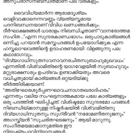
അനുപ്രാസനിബന്ധിതമാണ് പല വരികളും.
വൈവിധ്യമാർന്ന ആരാമദൃശ്യം
വെളിവാക്കാനെന്നവണ്ണം വ്യത്യസ്തമായ
പദനിബന്ധനയാണ് വിവിധ ഖണ്ഡങ്ങള്‍ക്കും.
ദീർഘാക്ഷരങ്ങൾ ധാരാളം നിബന്ധിച്ചതാണ് “വാനരോത്തമ
സഹിത ..”എന്ന സുന്ദരകാണ്ഡഭാ‍ഗം. ഒരുപാടുകാര്യങ്ങള്‍
ഒന്നിച്ചു പറയാന്‍ സമസ്തപദങ്ങള്‍ ഉപയോഗിക്കുക എന്ന
ഹസ്തലാഘവത്തിന്റെ ഉദാഹരണമായി വിളങ്ങുന്നു പല
കഥാഭാഗവും.
“ദിവ്യഗാധിസുതസവനാവനരചിതസുബാഹുമുഖവധം’
എന്നതില്‍ വിശ്വാമിത്രന്റെ യാഗവേളയില്‍ സുബാഹുവും
മറ്റുരാക്ഷസരും ഉപദ്രവം ഉണ്ടാക്കിയതും അവരെ
വധിച്ചതുമായ് കാര്യങ്ങള്‍ ഒറ്റയടിയ്ക്കു
തീര്‍ത്തിരിക്കയാണ്.
“അതിഘോരശൂര്‍പ്പണഘാവചനാഗതഖരാദിഹരം”
എന്നതും വലിയ സംഘട്ടനാത്മകമായ പലേ കാര്യങ്ങളും
ഒരു പദത്തില്‍ ഘടിപ്പിച്ചത്. വിശിഷ്ടമോ സുന്ദരമോ പദങ്ങള്‍
നിബന്ധിയ്ക്കാനുള്ള നിഷ്കര്‍ഷയില്‍ വിശ്വാമിത്രനു
ദിവ്യഗാധിസുതനും സുഗ്രീവന്‍ “ന‍ഭോമണീതനുജനും‍”
അഗസ്ത്യന്‍ “സുചരിതഘടജനും ” ആയി മാറുന്നു.
സംഗീതമയമാക്കാനുമത്രെ ഈ
നിയുക്തപദവിന്യാസങ്ങള്‍‍.