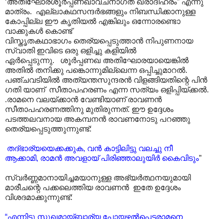
‘അതിഘോരശൂർപ്പണഖാവചനാഗത ഖരാദിഹരം” എന്നു
മാത്രം. എല്ലാകഥസന്ദർഭങ്ങളും നിബന്ധിക്കാനുള്ള
കോപ്പില്ല ഈ കൃതിയൽ എങ്കിലും ഒന്നോരണ്ടൊ
വാക്കുകൾ കൊണ്ട്
വിസ്തൃതകഥാഭാഗം തെര്യപ്പെടുത്താൻ നിപുണനായ
സ്വാതി ഇവിടെ ഒരു ഒളിച്ചു കളിയിൽ
ഏർപ്പെടുന്നു. ശൂർപ്പണഖ അതിഘോരയായെങ്കിൽ
അതിൽ തനിക്കു പങ്കൊന്നുമില്ലെന്ന ഒപ്പിച്ചുമാറൽ.
പഞ്ചവടിയിൽ അത്യന്തസുന്ദരൻ വിളങ്ങിയതിന്റെ പിൻ
ഗതി യാണ് സീതാപഹരണം എന്ന സത്യം ഒളിപ്പിയ്ക്കൽ.
.രാമനെ വലയ്ക്കാൻ വേണ്ടിയാണ് രാവണൻ
സീതാപഹരണത്തിനു മുതിരുന്നത്. ഈ ഉദ്ദേശം
പടത്തലവനായ അകമ്പനൻ രാവണനോടു പറഞ്ഞു
തെര്യപ്പെടുത്തുന്നുണ്ട്:
തദ്ഭാര്യയെക്കക്കുക, വൻ കാട്ടിലിട്ടു വലച്ചു നീ
ആക്കാമി, രാമൻ അവളായ് പിരിഞ്ഞാലുയിർ കൈവിടും
”
സ്വർണ്ണമാനായിച്ചമയാനുള്ള അഭ്യർത്ഥനയുമായി
മാരീചന്റെ പക്കലെത്തിയ രാവണൻ ഇതേ ഉദ്ദേശം
വിശദമാക്കുന്നുണ്ട്:
“എന്നിട്ടു സുഖമായ്ബ്ഭാര്യ പോയഴൽ‌പ്പെട്ടരാമനെ