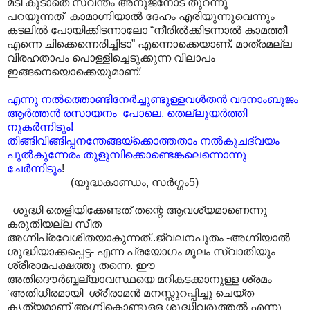
മടി കൂടാതെ സ്വന്തം അനുജനോട് തുറന്നു
പറയുന്നത് കാമാഗ്നിയാൽ ദേഹം എരിയുന്നുവെന്നും
കടലിൽ പോയിക്കിടന്നാലോ “നീരിൽക്കിടന്നാൽ കാമത്തീ
എന്നെ ചിക്കെന്നെരിച്ചിടാ” എന്നൊക്കെയാണ്. മാത്രമല്ല
വിരഹതാപം പൊള്ളിച്ചെടുക്കുന്ന വിലാപം
ഇങ്ങനെയൊക്കെയുമാണ്:
എന്നു നൽത്തൊണ്ടിനേർച്ചുണ്ടുള്ളവൾതൻ വദനാംബുജം
ആർത്തൻ രസായനം പോലെ, തെല്ലുയർത്തി
നുകർന്നിടും!
തിങ്ങിവിങ്ങിപ്പനന്തേങ്ങയ്ക്കൊത്തതാം നൽകുചദ്വയം
പുൽകുന്നേരം തുളുമ്പിക്കൊണ്ടെങ്കലെന്നൊന്നു
ചേർന്നിടും
!
(യുദ്ധകാണ്ഡം, സർഗ്ഗം5)
ശുദ്ധി തെളിയിക്കേണ്ടത് തന്റെ ആവശ്യമാണെന്നു
കരുതിയല്ല സീത
അഗ്നിപ്രവേശിതയാകുന്നത്..ജ്വലനപൂതം -അഗ്നിയാൽ
ശുദ്ധിയാക്കപ്പെട്ട- എന്ന പ്രയോഗം മൂലം സ്വാ‍തിയും
ശ്രീരാമപക്ഷത്തു തന്നെ. ഈ
അതിദൌർബ്ബല്യാ‍വസ്ഥയെ മറികടക്കാനുള്ള ശ്രമം
‘അതിധീരമായി ശ്രീരാമൻ മനസ്സുറപ്പിച്ചു ചെയ്ത
കൃത്യമാണ് അഗ്നികൊണ്ടുള്ള ശുദ്ധിവരുത്തൽ എന്നു