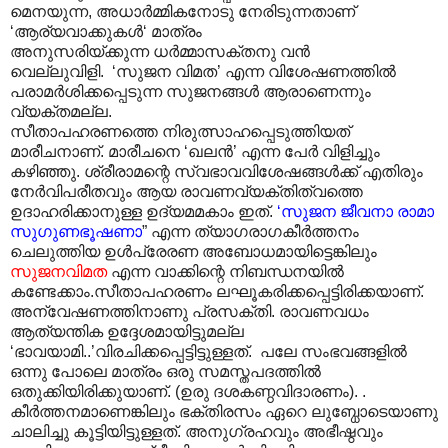
മെനയുന്ന, അധാർമ്മികനോടു നേരിടുന്നതാണ്
‘ആര്യവാക്കുകൾ‘ മാത്രം
അനുസരിയ്ക്കുന്ന ധർമ്മാസക്തനു വൻ
വെല്ലുവിളി. ‘സുജന വിമത’ എന്ന വിശേഷണത്തിൽ
പരാമർശിക്കപ്പെടുന്ന സുജനങ്ങൾ ആരാണെന്നും
വ്യക്തമല്ല.
സീതാപഹരണത്തെ നിരുത്സാഹപ്പെടുത്തിയത്
മാരീചനാണ്. മാരീചനെ ‘ഖലൻ’ എന്ന പേർ വിളിച്ചും
കഴിഞ്ഞു. ശ്രീരാമന്റെ സ്വഭാവവിശേഷങ്ങൾക്ക് എതിരും
നേർവിപരീതവും ആയ രാവണവ്യക്തിത്വത്തെ
ഉദാഹരിക്കാനുള്ള ഉദ്യമമകാം ഇത്.
‘സുജന
ജീവനാ രാമാ
സുഗുണഭൂഷണാ
” എന്ന ത്യാഗരാഗകീർത്തനം
ചെലുത്തിയ ഉൾപ്രേരണ അബോധമായിട്ടെങ്കിലും
സുജനവിമത
എന്ന വാക്കിന്റെ നിബന്ധനയിൽ
കണ്ടേക്കാം.സീതാപഹരണം ലഘൂകരിക്കപ്പെട്ടിരിക്കയാണ്.
അന്വേഷണത്തിനാണു പ്രസക്തി. രാവണവധം
ആത്യന്തിക ഉദ്ദേശമായിട്ടുമല്ല
‘ഭാവയാമി..’വിരചിക്കപ്പെട്ടിട്ടുള്ളത്. പലേ സംഭവങ്ങളിൽ
ഒന്നു പോലെ മാത്രം ഒരു സമസ്തപദത്തിൽ
ഒതുക്കിയിരിക്കുയാണ്. (ഉരു ദശകണ്ഠവിദാരണം). .
കീർത്തനമാണെങ്കിലും ഭക്തിരസം ഏറെ ലുബ്ധോടെയാണു
ചാലിച്ചു കൂട്ടിയിട്ടുള്ളത്. അനുഗ്രഹവും അഭീഷ്ഠവും