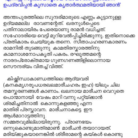
ഉപദ്രവിപ്പൻ കൂസാതെ കൃതാർത്ഥമതിയായി ഞാൻ’
അന്തഃപുരത്തിലെ സുന്ദരിമാരുടെ എണ്ണം കൂട്ടാനുള്ള
ഉദ്യമമല്ല രാവണന്റേത്. ഖരനുൾപ്പെടെ
പതിനാലായിരം പേരെയാണു രാമൻ വധിച്ചത്.
സഹോദരിയെ വെട്ടി മുറിവേൽ‌പ്പിച്ചിരിക്കുന്നു. ഇതിനൊക്കെ
പ്രതികാരം ചെയ്യുക തന്നെ. സീതാപഹരണകാരണം
രാമനിൽ തുടങ്ങുന്നു കാമതിരസ്കാരത്തിനു
കാമനാശനോപകൃതി പകരം. രഘൂത്തമന്റെ
നാരദപ്രോക്തമായ ഗുണഗണങ്ങിളിലൊന്നായ
സൌന്ദര്യം വിതച്ച് വിത്ത്.
കിഷ്ക്കിന്ധാകാണ്ഡത്തിലെ ആദ്യവരി
(കനകമൃഗരൂപധരഖലമാരീചഹരം ഇഹ) യിലും ചില
തമസ്കരണങ്ങൾ കാണാം. ഖലനായ മാരീചന വെറുതെ
പൊന്മാനായി വേഷം മാറി വന്നു പറ്റ്യ്ക്കാൻ
ശ്രമിച്ചതിനാൽ കൊന്നുകളഞ്ഞു എന്ന
മാതിരി പ്രസ്താവന. മാരീചനാകട്ടെ ഈ
ആൾമാറാട്ടത്തിനു
സമ്മതവുമില്ലായിരുന്നു. പ്രാണഭയം
ഒന്നുകൊണ്ടുമാത്രമാൺ മാരീചൻ തയാറായത്.
മരിയ്ക്കുകയാനെങ്കിൽ ശ്രീരാമന്റെ കയ്കൾ കൊണ്ടു