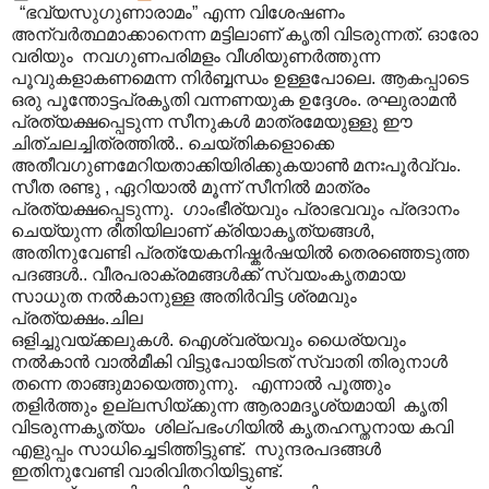
“ഭവ്യസുഗുണാരാമം” എന്ന വിശേഷണം
അന്വര്‍ത്ഥമാക്കാനെന്ന മട്ടിലാണ് കൃതി വിടരുന്നത്. ഓരോ
വരിയും നവഗുണപരിമളം വീശിയുണര്‍ത്തുന്ന
പൂവുകളാകണമെന്ന നിർബ്ബന്ധം ഉള്ളപോലെ. ആകപ്പാടെ
ഒരു പൂന്തോട്ടപ്രകൃതി വന്നണയുക ഉദ്ദേശം. രഘുരാമന്‍
പ്രത്യക്ഷപ്പെടുന്ന സീനുകള്‍ മാത്രമേയുള്ളു ഈ
ചിത്ചലച്ചിത്രത്തില്‍.. ചെയ്തികളൊക്കെ
അതീവഗുണമേറിയതാക്കിയിരിക്കുകയാണ്‍ മനഃപൂര്‍വ്വം.
സീത രണ്ടു ‍, ഏറിയാൽ മൂന്ന് സീനിൽ മാത്രം
പ്രത്യക്ഷപ്പെടുന്നു. ഗാംഭീര്യവും പ്രാഭവവും പ്രദാനം
ചെയ്യുന്ന രീതിയിലാണ് ക്രിയാകൃത്യങ്ങള്‍,
അതിനുവേണ്ടി പ്രത്യേകനിഷ്കര്‍ഷയില്‍ തെരഞ്ഞെടുത്ത
പദങ്ങള്‍.. വീരപരാക്രമങ്ങള്‍ക്ക് സ്വയംകൃതമായ
സാധുത നല്‍കാനുള്ള അതിര്‍വിട്ട ശ്രമവും
പ്രത്യക്ഷം.ചില
ഒളിച്ചുവയ്ക്കലുകള്‍. ഐശ്വര്യവും ധൈര്യവും
നല്‍കാന്‍ വാല്‍മീകി വിട്ടുപോയിടത് സ്വാതി തിരുനാള്‍
തന്നെ താങ്ങുമായെത്തുന്നു. എന്നാല്‍ പൂത്തും
തളിര്‍ത്തും ഉല്ലസിയ്ക്കുന്ന ആരാമദൃശ്യമായി കൃതി
വിടരുന്നകൃത്യം ശില്പഭംഗിയില്‍ കൃതഹസ്തനായ കവി
എളുപ്പം സാധിച്ചെടിത്തിട്ടുണ്ട്. സുന്ദരപദങ്ങൾ
ഇതിനുവേണ്ടി വാരിവിതറിയിട്ടുണ്ട്.