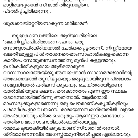
മാറ്റിയെഴുതാൻ സ്വാതി തിരുനാളിനെ
പ്രേരിപ്പിച്ചിരിക്കുന്നു..
ശുദ്ധവെജിറ്റേറിയനാകുന്ന ശ്രീരാമൻ
യുദ്ധകാണ്ഡത്തിലെ ആദ്യവരിയിലെ
‘ഖലനിസ്സീമപിശിതാശന ദലനം‘ ഒരു
സോദ്ദേശപ്രക്രിയയാൽ ചേർക്കപ്പെട്ടതാണ്.. നിസ്സീമമായ
ഖലത്വമുള്ള പിശിതാശനരെ-മാംസാഹാരികളെ-കൊന്ന
കാര്യം. സേതുബന്ധനത്തിനു മുൻപ് കള്ളന്മാരും
ഉഗ്രകർമ്മികളുമായ ആഭീരന്മാരുടെ
വാസസ്ഥലത്തേയ്ക്കു അമ്പയക്കാൻ സാ‍ാഗരരാജാവിന്റെ
അപേക്ഷയാൽ തുനിയുകയും മരുഭൂവായിരുന്ന പ്രദേശം
സമൃദ്ധിയാൽ പരിലസിക്കുകയും ചെയ്തതായിട്ടാണു
വാൽമീകിയുടെ കഥനം. മരുകാന്താരം എന്ന ഈ സ്ഥലം
ശോഭനമായിത്തീർന്നു അതിനാൽ. ആഭീരന്മാർ
മാംസഭുക്കുകളാണെന്നു ഒരു പൌരാണികകൃതികളിലും
പരാമർശം ഇല്ല തന്നെ. രാമായണസമഗ്രതയിൽ വളരെ
അപ്രധാനവും തീരെ ചെറുതും ആണ് ഈ കഥാഭാഗം
അതിനെ മാംസാ‍ഹാരികൾക്കെതിരായുള്ള
രാമചേഷ്ടയാക്കിയിരിക്കുകയാണ് സ്വാതി തിരുനാ‍ൾ.
ശ്രീരാമനെന്നല്ല അഗസ്ത്യമുനിയുൾപ്പടെ എല്ലാവരും