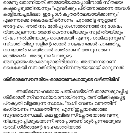
രാമനു തോന്നിയത്. അമ്മായിയമ്മപ്പോരിനാല്‍ സീതയെ
കഷ്ടപ്പെടുത്തിയെന്നും “ഏവര്‍ക്കും പ്രിയനാമെന്നെ അവള്‍
കാട്ടിലയച്ചല്ലൊ, ഇപ്പോള്‍ കൃതാര്‍ത്ഥയായിക്കാണും“
എന്നൊക്കെ കൈകേയീഭര്‍സനം ‍ പുറത്തിട്ട ആളാണ്
അദ്ദേഹം. അതിനും മുൻപു ഗംഗാതരണത്തിനു ശേഷം
വ്യാകുലനായ രാമൻ കൌസല്യക്കും സുമിത്രയ്ക്കും
വിഷം നൽകിയേക്കും കൈകേയി എന്നും ശങ്കിക്കുന്നുണ്ട്.
സ്വാതി തിരുനാളിന്റെ രാമന്‍ സജ്ജനങ്ങള്‍ പറഞ്ഞിട്ടു
വനയാത്ര ചെയ്തവന്‍ മാത്രമാണ്. അനുസരണ
മാത്രമല്ല അതു നല്ലവരുടെ
അനുജ്ഞപ്രകാരവുമായിരിക്കണം. അങ്ങനെയാണ്
കൈകേയി സ്വാതിതിരുനാളിന് ആര്യയായി മാറുന്നത്. .
ശ്രീരാമസൌന്ദര്യം-രാമായണകഥയുടെ വഴിത്തിരിവ്
അതിമനോഹരമായ പഞ്ചവടിയിൽ താമസമുറപ്പിച്ച
ശ്രീരാമൻ സ്വാസ്ഥ്യവാനായിരുന്നു. തനിയിക്കിഷ്ടപ്പെട്ട
പ്രകൃതി വിളങ്ങുന്ന സ്ഥലം. “ഭംഗി വേണം വനത്തിനി
ഭംഗിവേണം സ്ഥലത്തിന്നു‘ എന്ന് ഇച്ഛയക്കൊത്ത
സുന്ദരവനസ്ഥലി. കഥ ഇവിടെ സ്വച്ഛതയോടെ വന്നു
നിലയുറപ്പിക്കുകയാണ്. അപ്പോഴാണ് ശൂർപ്പണഖയുടെ
വരവ്. ശ്രീരാമന്റെ ദേഹകാന്തിയാൽ
ആകൃഷ്ഠയായിത്തന്നെ. ഇതേവരെ