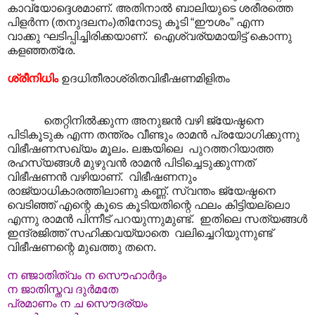
കാവ്യോദ്ദെശമാണ്. അതിനാൽ ബാലിയുടെ ശരീരത്തെ
പിളർന്ന (തനുദലനം)തിനോടു കൂടി “ഈശം” എന്ന
വാക്കു ഘടിപ്പിച്ചിരിക്കയാണ്. ഐശ്വര്യമായിട്ട് കൊന്നു
കളഞ്ഞത്രേ.
ശ്രീനിധിം
ഉദധിതീരാശ്രിതവിഭീഷണമിളിതം
തെറ്റിനിൽക്കുന്ന അനുജൻ വഴി ജ്യേഷ്ഠനെ
പിടികൂടുക എന്ന തന്ത്രം വീണ്ടും രാമൻ പ്രയോഗിക്കുന്നു
വിഭീഷണസഖ്യം മൂലം. ലങ്കയിലെ പുറത്തറിയാത്ത
രഹസ്യങ്ങൾ മുഴുവൻ രാമൻ പിടിച്ചെടുക്കുന്നത്
വിഭീഷണൻ വഴിയാണ്. വിഭീഷണനും
രാജ്യാധികാരത്തിലാണു കണ്ണ്. സ്വന്തം ജ്യേഷ്ഠനെ
വെടിഞ്ഞ് എന്റെ കൂടെ കൂടിയതിന്റെ ഫലം കിട്ടിയല്ലൊ
എന്നു രാമൻ പിന്നീട് പറയുന്നുമുണ്ട്. ഇതിലെ സത്യങ്ങൾ
ഇന്ദ്രജിത്ത് സഹിക്കവയ്യാതെ വലിച്ചെറിയുന്നുണ്ട്
വിഭീഷണന്റെ മുഖത്തു തനെ.
ന ഞ്ജാതിത്വം ന സൌഹാർദ്ദം
ന ജാതിസ്തവ ദുർമതേ
പ്രമാണം ന ച സൌദര്യം