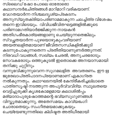
സ്ലൈഡ് ഷോ പോലെ ഓരോരൊ
കഥാസന്ദര്‍ഭചിത്രങ്ങള്‍ മാറിമാറി വരികയാണ്.
വേഗതയാര്‍ന്ന നിശ്ചലദൃശ്യപ്രകടനം
അനുസ്യൂതക്രിയാപരിണാമമാകുന്ന ചലച്ചിത്ര വിശേഷം
തന്നെ ഇവിടെയും. വിവിധജീവിതഘട്ടങ്ങളില്‍ക്കൂടെ
പരിണാമഗതിയാര്‍ജ്ജിക്കുന്ന നായകന്‍
അതിഗം‍ഭീരകാര്യങ്ങളാണു ചെയ്യുന്നതെങ്കിലും
സ്വച്ഛതയാര്‍ന്ന പുഴയൊഴുകുംവഴിയാണ്
അയത്നലളിതമായാണ് ജീവിതസന്ധികളില്‍ക്കൂടി
കടന്നുപോകുന്നതെന്ന പ്രതീതിയാണുണര്‍ത്തുന്നത്.
നിരവധി വധങ്ങൾ‍, സഖ്യം ചേരല്‍, അനുചരരോടും
സേവകരോടും ഒത്തുകൂടല്‍ ഇതൊക്കെ അനയാസമായി
തനിക്കു ചുറ്റിനും
വന്നുഭവിക്കുന്നുവെന്ന സുഗമലളിത അവതരണം. ഈ ഋ
ജുരേഖാപ്രതിപാദനപ്രയാണമാണ് ഏകാഗ്രത
നല്‍കുന്നതും. കഥാഘടനയില്‍ കേന്ദ്രീകരിച്ചല്ലാതെ
പാത്രസൃഷ്ടി നടത്തുന്ന അപൂര്‍വ്വവിദ്യ. സ്ഥൂലതയെ
വെട്ടിച്ചുരുക്കി കൃശകോമളമായ കലാശില്‍പ്പം
മര്യാദാപുരുഷോത്തമന്റെ ഭവ്യസുഗുണങ്ങള്‍‍
വിസ്തൃതമാക്കുന്നു, അതേസമയം കാവ്യഭംഗി
ചോരാതെയും സംഗീതമയമാക്കുകയും
ചെയ്യേണ്ടുന്നതിലെ ക്ലിഷ്ടത അതിധീരമായി