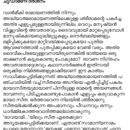
ചൂഡാമണി ദർശനം
വാൽമീകി രാമായണത്തിൽ നിന്നും
അദ്ധ്യാത്മരാമായണത്തിലേക്കുള്ള ശ്രീരാമന്റെ പകർച്ച
അത്ര എളുപ്പമുള്ളതായിരുന്നില്ല. വെറും മനുഷ്യൻ
വിഷ്ണുവിന്റെ അവതാരവും ദൈവവുമായി മാറ്റപ്പെടുമ്പോൾ
മാനുഷികമായബുദ്ധിമുട്ടുകളും ദൌർബല്യങ്ങളും
ഒളിപ്പിക്കുകയോ മാറ്റിവയ്ക്കപ്പെടുകയോ പുതിയ
ആവരണത്താൽ പുതപ്പിക്കുകയോ വേണ്ടി വരും. അത്ര
ദൈവീകപ്രഭയുള്ളവനായിരുന്നെങ്കിൽ ഭാര്യയെ ഒരു
രാക്ഷസൻ കട്ടുകൊണ്ടു പോകുമോ? രാവണ നിഗ്രഹം
അവതാരോദ്ദേശവും കഥാസന്ദർഭങ്ങൾ ഇതിനായി
ഒരുക്കിയ നിമിത്തങ്ങളുമാക്കിയാണ് ഈ കാ‍ര്യം
സാധിക്കപ്പെട്ടിരിക്കുന്നത്. അദ്ധ്യാത്മരാമായണത്തിൽ പ
ഞ്ചവടിയിൽ വച്ച് സീതയെ അഗ്നിയെ ഏൽ‌പ്പിച്ചിട്ട് പകരം
മായാസീതയുമായാണ് പിന്നീടുള്ള രാമന്റെ അയണങ്ങൾ.
രാവണനു പിടിച്ചുകൊണ്ടുപോകാൻ എളുപ്പം കരുവാകുന്ന
മായാ സീത. ഭർത്താവെന്ന നിലയിൽ ശ്രീരാമനു
സീതയ്ക്കേൽക്കുന്ന അപമാനവും പീഡനവും ഒന്നും
ധാർമ്മികോത്തരവാദിത്തമല്ലാതാകുന്നു.
“ഭാവയാമി...”യിലും സീത ഏരെക്കുറെ
അദൃയക്കപ്പെട്ടിരിക്കയാണ്. ഏതാണ്ട് സാമാന്യനാമം
പോലെ തോന്നുന്ന ‘ജനകജ‘ എന്നോ ‘ജനകസുത‘ എന്ന