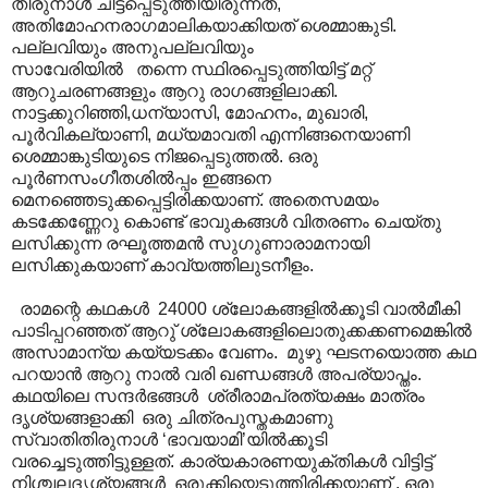
തിരുനാള്‍ ചിട്ടപ്പെടുത്തിയിരുന്നത്,
അതിമോഹനരാഗമാലികയാക്കിയത് ശെമ്മാങ്കുടി.
പല്ലവിയും അനുപല്ലവിയും
സാവേരിയിൽ തന്നെ സ്ഥിരപ്പെടുത്തിയിട്ട് മറ്റ്
ആറുചരണങ്ങളും ആറു രാഗങ്ങളിലാക്കി.
നാട്ടക്കുറിഞ്ഞി,ധന്യാസി, മോഹനം, മുഖാരി,
പൂര്‍വികല്യാണി, മധ്യമാവതി എന്നിങ്ങനെയാണി
ശെമ്മാങ്കുടിയുടെ നിജപ്പെടുത്തല്‍. ഒരു
പൂര്‍ണസംഗീതശില്‍പ്പം ഇങ്ങനെ
മെനഞ്ഞെടുക്കപ്പെട്ടിരിക്കയാണ്. അതെസമയം ‍
കടക്കേണ്ണേറു കൊണ്ട് ഭാവുകങ്ങള്‍ വിതരണം ചെയ്തു
ലസിക്കുന്ന രഘൂത്തമന്‍ സുഗുണാരാമനായി
ലസിക്കുകയാണ് കാവ്യത്തിലുടനീളം.
രാമന്റെ കഥകള്‍ ‍ 24000 ശ്ലോകങ്ങളില്‍ക്കൂടി വാല്‍മീകി
പാടിപ്പറഞ്ഞത് ആറു് ശ്ലോകങ്ങളിലൊതുക്കക്കണമെങ്കില്‍
അസാമാന്യ കയ്യടക്കം വേണം. മുഴു ഘടനയൊത്ത കഥ
പറയാന്‍ ആറു നാൽ വരി ഖണ്ഡങ്ങൾ‍ അപര്യാപ്തം.
കഥയിലെ സന്ദര്‍ഭങ്ങൾ‍ ശ്രീരാമപ്രത്യക്ഷം മാത്രം
ദൃശ്യങ്ങളാക്കി ഒരു ചിത്രപുസ്തകമാണു
സ്വാതിതിരുനാള്‍ ‘ഭാവയാമി’യില്‍ക്കൂടി
വരച്ചെടുത്തിട്ടുള്ളത്. കാര്യകാരണയുക്തികള്‍ വിട്ടിട്ട്
നിശ്ചലദൃശ്യങ്ങള്‍ ഒരുക്കിയെടുത്തിരിക്കയാണ് . ഒരു