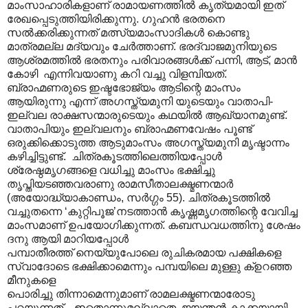
മാംസാഹാരികളാണ് രാമായണത്തിൽ കൃത്യമായി ഇത്
രേഖപ്പെടുത്തിയിരിക്കുന്നു. ഗുഹൻ ഭരതനെ
സൽക്കരിക്കുന്നത് മത്സ്യമാംസാദികൾ കൊണ്ടു
മാത്രമല്ല മദ്യവും ചേർത്താണ്. ഭരദ്വാജമുനിയുടെ
ആശ്രമത്തിൽ ഭരതനും പരിവാരങ്ങൾക്ക് പന്നി, ആട്, മാൻ
കോഴി എന്നിവയാണു കറി വച്ചു വിളമ്പിയത്.
ബ്രാഹ്മണരുടെ ഇഷ്ടഭോജ്യം ആടിന്റെ മാംസം
ആയിരുന്നു എന്ന് അഗസ്ത്യമുനി യുടെയും വാതാപി-
ഇല്വല രാക്ഷസന്മാരുടെയും കഥയിൽ ആഖ്യാനമുണ്ട്.
വാതാപിയും ഇല്വലനും ബ്രാഹ്മണവേഷം പൂണ്ട്
ഒരുക്കിക്കൊടുത്ത ആടുമാംസം അഗസ്ത്യമുനി മൃഷ്ടാന്നം
കഴിച്ചിട്ടുണ്ട്. ചിത്രകൂടത്തിലെത്തിയപ്പോൾ
ശ്രേഷ്ഠമൃഗങ്ങളെ വധിച്ചു മാംസം ഭക്ഷിച്ചു
തൃപ്തിയടഞ്ഞവരാണു രാമസീതാലക്ഷ്മണന്മാർ
(അയോദ്ധ്യാകാണ്ഡം, സർഗ്ഗം 55). ചിത്രകൂടത്തിൽ
വച്ചുതന്നെ ‘കുറ്റിപൂജ’നടത്താൻ കൃഷ്ണമൃഗത്തിന്റെ വേവിച്ച
മാംസമാണ് ഉപയോഗിക്കുന്നത്. കബന്ധവധത്തിനു ശേഷം
ദനു ആയി മാറിയപ്പോൾ
പമ്പാതീരത്ത് നെയ്യുപോലെ രുചികരമായ പക്ഷികളെ
സ്വാദോടെ ഭക്ഷിക്കാമെന്നും പമ്പയിലെ മുള്ളു ക്ഉറഞ്ഞ
മീനുകളെ
പൊരിച്ചു തിന്നാമെന്നുമാണ് രാമലക്ഷ്മണന്മാരോടു
പറയുന്നത്. ഇതൊന്നുമല്ലാതെ ജയന്തൻ കാക്കയായി