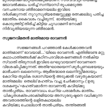
ജടാവൽക്കലം ധരിച്ച് സന്യാസി രൂപമെടുത്ത
വനചരനായ ശ്രീരാമനെയല്ല ഇവിടെ
ദർശിക്കുന്നത്. നൂറുസൂര്യതേജസ്സുള്ള രത്നക്കല്ലു പതിച്ച
മോതിരം കൈവശം വച്ചിരുന്ന്, ഭാര്യയ്ക്കു
കൊടുത്തിട്ട് തിരിച്ച് കിട്ടിയ ചൂഡാമണി നോക്കി
നിർവൃതിയടയുന്ന ശ്രീരാമൻ.
സുജനവിമതൻ മാത്രമായ രാവണൻ
സജ്ജനങ്ങൾ പറഞ്ഞാൽ കേൾക്കാത്തവൻ
മാത്രമാണ് ‘ഭാവയാമി....’യിലെ രാവണൻ. എതിരിടേണ്ട മറ്റു
കഥാപാത്രങ്ങൾക്ക് കഠിനപദവിശേഷണങ്ങൾ നൽകിയ
സ്വാതി തിരുനാൾ ഇവിടെ ലഘുവായാ‍ണ് രാവണനെ
വിശേഷിപ്പിക്കുന്നത്. അതിഘോരയെന്ന്‌ ശൂർപ്പണഖയേയും
മാരീചനെ ഖലനെന്നും ആഭീരന്മാരെ ഖലനിസ്സീമരായും
കോറിയ തൂലിക ദശാസ്യന്റെ അടുക്കൽ വഴുതുകയാണ്.
മാത്രമല്ല തെല്ല് മഹത്വം വച്ചു ചേർക്കാനും (‘ഉരു
ദശകണ്ഠം‘=മഹത്വമാർന്ന രാവണൻ) കവിയ്ക്കു
താൽ‌പ്പര്യം. രാവണവധം ചെറിയ പരാമർശം മാത്രം.
ധികൃതശക്രപരാക്രമിയായ അസുരദുഷ്ടനെ വധിക്കുന്ന
അവതാരത്തിന്റെ ലളിതകഥയല്ല
കവിയ്ക്കു ചൊല്ലാൻ താൽ‌പ്പര്യം. തന്ത്രങ്ങൽ