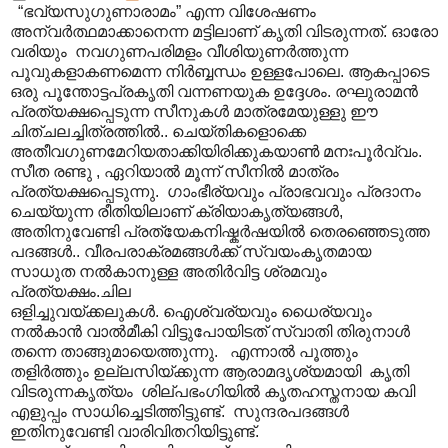
“ഭവ്യസുഗുണാരാമം” എന്ന വിശേഷണം
അന്വര്‍ത്ഥമാക്കാനെന്ന മട്ടിലാണ് കൃതി വിടരുന്നത്. ഓരോ
വരിയും നവഗുണപരിമളം വീശിയുണര്‍ത്തുന്ന
പൂവുകളാകണമെന്ന നിർബ്ബന്ധം ഉള്ളപോലെ. ആകപ്പാടെ
ഒരു പൂന്തോട്ടപ്രകൃതി വന്നണയുക ഉദ്ദേശം. രഘുരാമന്‍
പ്രത്യക്ഷപ്പെടുന്ന സീനുകള്‍ മാത്രമേയുള്ളു ഈ
ചിത്ചലച്ചിത്രത്തില്‍.. ചെയ്തികളൊക്കെ
അതീവഗുണമേറിയതാക്കിയിരിക്കുകയാണ്‍ മനഃപൂര്‍വ്വം.
സീത രണ്ടു ‍, ഏറിയാൽ മൂന്ന് സീനിൽ മാത്രം
പ്രത്യക്ഷപ്പെടുന്നു. ഗാംഭീര്യവും പ്രാഭവവും പ്രദാനം
ചെയ്യുന്ന രീതിയിലാണ് ക്രിയാകൃത്യങ്ങള്‍,
അതിനുവേണ്ടി പ്രത്യേകനിഷ്കര്‍ഷയില്‍ തെരഞ്ഞെടുത്ത
പദങ്ങള്‍.. വീരപരാക്രമങ്ങള്‍ക്ക് സ്വയംകൃതമായ
സാധുത നല്‍കാനുള്ള അതിര്‍വിട്ട ശ്രമവും
പ്രത്യക്ഷം.ചില
ഒളിച്ചുവയ്ക്കലുകള്‍. ഐശ്വര്യവും ധൈര്യവും
നല്‍കാന്‍ വാല്‍മീകി വിട്ടുപോയിടത് സ്വാതി തിരുനാള്‍
തന്നെ താങ്ങുമായെത്തുന്നു. എന്നാല്‍ പൂത്തും
തളിര്‍ത്തും ഉല്ലസിയ്ക്കുന്ന ആരാമദൃശ്യമായി കൃതി
വിടരുന്നകൃത്യം ശില്പഭംഗിയില്‍ കൃതഹസ്തനായ കവി
എളുപ്പം സാധിച്ചെടിത്തിട്ടുണ്ട്. സുന്ദരപദങ്ങൾ
ഇതിനുവേണ്ടി വാരിവിതറിയിട്ടുണ്ട്.