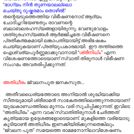
“
ഭാഗ്യം നിൻ തുണയാലല്ലൊ
ചെയ്തൂ ദുഷ്കരമാം തൊഴിൽ
”
തന്റെയടുത്തെത്തിയ വിഭീഷണനോട് ആദ്യം
ചോദിച്ചറിയേണ്ടതും രാവണന്റെ
ബലാബലരഹസ്യങ്ങളായിരുന്നു. വേണ്ടുവോളം
ശത്രുരഹസ്യങ്ങൾ ആർജ്ജിച്ചതേ വിഭീഷണനെ
പ്രതീകത്മകമായി ലങ്കാപതിയായിട്ട് അഭിഷേകം
ചെയ്യുകയാണ് പ്രത്യുപകാരമായി. ഈ തന്ത്രത്തെ
ഐശ്വര്യപൂർണ്ണമാക്കുവാനായി “
ശ്രീനിധിം
” എന്ന
വിശേഷണത്തോടെയാണ് സ്വാതി തിരുനാൾ വിഭീഷണ
സംഗമം അവതരിപ്പിക്കുന്നത്.
അതിധീരം
ജ്വലനപൂത ജനകസുത...
അതീവധൈര്യത്തോടെ അഗ്നിയാൽ ശുദ്ധിയാക്കിയ
സീതയുമായി ശ്രീരാമൻ സാകേതത്തിലെത്തുന്നതായാണ്
യുദ്ധകാണ്ഡത്തിലെ മൂന്നാം വരി സൂചിപ്പിക്കുന്നത്. ഇവിടെ
“അതിധീരം” എന്ന വാക് സ്വാതിതിരുനാൾ ചേർത്തത്
കൃത്യമായ ഉദ്ദേശങ്ങളോടെയാണ്. മുകളിത്തെ വരിയോടു
കൂടിയാൺ അതിധീരം ഇണക്കിയിരിക്കുന്നതെങ്കിലും
“ജ്വലന പൂത” സമയത്തെ രാമമനോനിലാവിശേഷണം