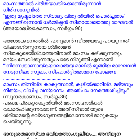
മാംസത്താൽ പ്രീതയാക്കിക്കൊണ്ടിരുന്നാൻ
ഗിരിസാനുവിൽ;
“ഇതു മൃഷ്ടമിതോ സ്വാദു, വിതു തീയിൽ പൊരിച്ചതാം‘
എന്നങ്ങിരുന്നാൻ ധർമ്മിഷ്ഠൻ സീതയോടൊത്തു രാഘവൻ
(അയോദ്ധ്യാകാണ്ഡം, സർഗ്ഗം 96)
അശോകവനത്തിൽ ഹനുമാൻ സീതയോടു പറയുന്നത്
വിഷാദഗ്രസ്തനായ ശ്രീരാമൻ
സീതകൂടെയില്ലാത്തതിനാൽ മാംസം കഴിക്കുന്നതും
മദ്യം സേവിക്കുന്നതും പാടേ നിറുത്തി എന്നാണ്!
“”നിന്നെക്കാണായ്കയാലാര്യേ മാലിൽ മുങ്ങിയ രാ‍ാഘവൻ
നേടുന്നീലാ സുഖം, സിംഹാർദ്ദിതമാമാന പോലവേ
......................................................
മാംസം തിന്നില്ല കാകുത്സ്ഥൻ, കുടിയ്ക്കാറില്ല മദ്യവും
നിത്യം, വിധിച്ച വന്യാന്നം അഞ്ചാം നേരത്തശിച്ചിടും
”
(സുന്ദരകാണ്ഡം, സർഗ്ഗം36)
പക്ഷെ പ്രകൃതകൃതിയിൽ മാംസാഹാരികൾ
വധമർഹിക്കുന്നവരാണ്. അത് സ്വാതിയുടെ
ശ്രീരാമന്റെ ഭവ്യഗുണങ്ങളിലൊന്നായി മാറുകയും
ചെയ്യുന്നു.
ഭാനുശതഭാസ്വര ഭവ്യരത്നാംഗുലീയം.... അന്യൂന