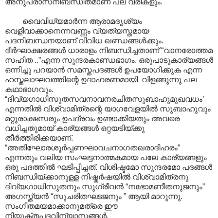
അനുപ്രാസനിബന്ധിതമാണ് പല വരികളും.
വൈവിധ്യമാർന്ന ആരാമദൃശ്യം
വെളിവാക്കാനെന്നവണ്ണം വ്യത്യസ്തമായ
പദനിബന്ധനയാണ് വിവിധ ഖണ്ഡങ്ങള്‍ക്കും.
ദീർഘാക്ഷരങ്ങൾ ധാരാളം നിബന്ധിച്ചതാണ് “വാനരോത്തമ
സഹിത ..”എന്ന സുന്ദരകാണ്ഡഭാ‍ഗം. ഒരുപാടുകാര്യങ്ങള്‍
ഒന്നിച്ചു പറയാന്‍ സമസ്തപദങ്ങള്‍ ഉപയോഗിക്കുക എന്ന
ഹസ്തലാഘവത്തിന്റെ ഉദാഹരണമായി വിളങ്ങുന്നു പല
കഥാഭാഗവും.
“ദിവ്യഗാധിസുതസവനാവനരചിതസുബാഹുമുഖവധം’
എന്നതില്‍ വിശ്വാമിത്രന്റെ യാഗവേളയില്‍ സുബാഹുവും
മറ്റുരാക്ഷസരും ഉപദ്രവം ഉണ്ടാക്കിയതും അവരെ
വധിച്ചതുമായ് കാര്യങ്ങള്‍ ഒറ്റയടിയ്ക്കു
തീര്‍ത്തിരിക്കയാണ്.
“അതിഘോരശൂര്‍പ്പണഘാവചനാഗതഖരാദിഹരം”
എന്നതും വലിയ സംഘട്ടനാത്മകമായ പലേ കാര്യങ്ങളും
ഒരു പദത്തില്‍ ഘടിപ്പിച്ചത്. വിശിഷ്ടമോ സുന്ദരമോ പദങ്ങള്‍
നിബന്ധിയ്ക്കാനുള്ള നിഷ്കര്‍ഷയില്‍ വിശ്വാമിത്രനു
ദിവ്യഗാധിസുതനും സുഗ്രീവന്‍ “ന‍ഭോമണീതനുജനും‍”
അഗസ്ത്യന്‍ “സുചരിതഘടജനും ” ആയി മാറുന്നു.
സംഗീതമയമാക്കാനുമത്രെ ഈ
നിയുക്തപദവിന്യാസങ്ങള്‍‍.