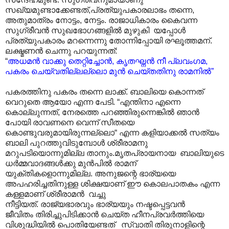
സഖ്യമുണ്ടാക്കേണ്ടത്,പ്രത്യുപകാരലാഭം തന്നെ,
അതുമാത്രം നോട്ടം, നേട്ടം. രാജാധികാരം കൈവന്ന
സുഗ്രീവൻ സുഖഭോഗങ്ങളിൽ മുഴുകി യപ്പോൾ
പ്രത്യുപകാരം മറന്നെന്നു തോന്നിപ്പോയി രഘൂത്തമന്.
ലക്ഷ്മണൻ ചെന്നു പറയുന്നത്:
“
അധമൻ വാക്കു തെറ്റിച്ചോൻ, കൃതഘ്നൻ നീ പ്ലവംഗമ,
പകരം ചെയ്‌വതില്ലല്ലൊ മുൻ ചെയ്തതിനു രാമനിൽ”
പകരത്തിനു പകരം തന്നെ ലാക്ക്. ബാലിയെ കൊന്നത്
വെറുതെ ആയോ എന്ന പേടി. “എന്തിനാ എന്നെ
കൊല്ലുന്നത്, നേരത്തെ പറഞ്ഞിരുന്നെങ്കിൽ ഞാൻ
പോയി രാവണനെ വെന്ന് സീതയെ
കൊണ്ടുവരുമായിരുന്നല്ലൊ“ എന്ന കളിയാക്കൽ സത്യം
ബാലി പുറത്തുവിടുമ്പോൾ ശ്രീരാമനു
മറുപടിയൊന്നുമില്ല താനും.മൃതപ്രായനായ ബാലിയുടെ
ധർമ്മവാദങ്ങൾക്കു മുൻപിൽ രാമന്
യുക്തികളൊന്നുമില്ല. അനുജന്റെ ഭാര്യയെ
അപഹരിച്ചതിനുള്ള ശിക്ഷയാണ് ഈ കൊലപാതകം എന്ന
കള്ളമാണ് ശ്രീരാമൻ വച്ചു
നീട്ടിയത്. രാജ്യഭാരവും ഭാര്യയും നഷ്ടപ്പെട്ടവൻ
ജീവിതം തിരിച്ചുപിടിക്കാൻ ചെയ്ത ഹീനപ്രവർത്തിയെ
വിശുദ്ധിയിൽ പൊതിയേണ്ടത് സ്വാതി തിരുനാളിന്റെ