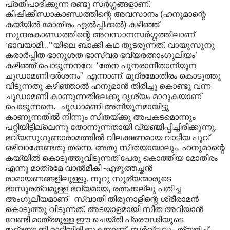
പ്രതിപാദിക്കുന്ന രണ്ടു സർഗ്ഗങ്ങളാണ്.
കിഷിക്കിന്ധാകാണ്ഡത്തിന്റെ അവസാനം (ഹനുമാന്റെ
കയ്യിൽ മോതിരം ഏൽ‌പ്പിക്കൽ) കഴിഞ്ഞ്
സുന്ദരകാണ്ഡത്തിന്റെ അവസാനസർഗ്ഗത്തിലാണ്
‘ഭാവയാമി...’‘യിലെ ബാക്കി കഥ തുടരുന്നത്. വായുസൂനു
കരാർപ്പിത ഭാനുശത ഭാസ്വര ഭവ്യരത്നാംഗുലീയം’
കഴിഞ്ഞ് പൊടുന്നനവേ ‘തേന പുനരാനീതാന്യൂന
ചൂഡാമണി ദർശനം” എന്നാണ്. മുദ്രമോതിരം കൊടുത്തു
വിടുന്നതു കഴിഞ്ഞാൽ ഹനുമാൻ തിരിച്ചു കൊണ്ടു വന്ന
ചൂഡാമണി കാണുന്നതിലേക്കു ദൃശ്യം മാറുകയാണ്
പൊടുന്നനെ. ചൂഡാമണി അന്യൂനമായിട്ടു
കാണുന്നതിൽ നിന്നും സീതയ്ക്കു അപകടമൊന്നും
പറ്റിയിട്ടില്ലെന്നു തോന്നുന്നതായി വ്യഞ്ജിപ്പിച്ചിരിക്കുന്നു.
ഭവ്യസുഗുണാരാമത്തിൽ വിലക്ഷണമായ വാടിയ പൂവ്
ഒഴിവാക്കേണ്ടതു തന്നെ. അതു സീതയായാലും. ഹനുമാന്റെ
കയ്യിൽ കൊടുത്തുവിടുന്നത് പേരു കൊത്തിയ മോതിരം
എന്നു മാത്രമേ വാൽമീകി -എഴുത്തച്ഛൻ
രാമായണങ്ങളിലുള്ളു. നൂറു സൂര്യന്മാരുടെ
ഭാസുരത്വമുള്ള ഭവ്യമായ, രത്നക്കല്ലു പതിച്ച
അംഗുലീയമാണ് സ്വാതി തിരുനാളിന്റെ ശ്രീരാമൻ
കൊടുത്തു വിടുന്നത്. അടയാളമായി സീത അറിയാൻ
വേണ്ടി മാത്രമുള്ള ഈ ചെയ്തി പ്രൌഢിയുടെ
മുദ്രയാക്കി മാറ്റിയിരിക്കുകയാണ്. സർവ്വവും ത്യജിച്ച്