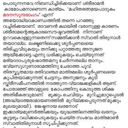
പൊടുന്നനവേ നിബന്ധിച്ചിരിക്കയാണ് ശ്രീരാമൻ
കാമോപമനാണെന്ന കാര്യം. ‘മഹിതരത്നമയപാദുകം
മദനസുന്ദരാംഗം
“ എന്ന്
അയോദ്ധ്യാകാണ്ഡത്തിൽ തന്നെ പറഞ്ഞു
വച്ചിരിക്കയാണ്. രാവണൻ കഥയിൽ വരാനുള്ള കാരണം
ശ്രീരാമന്റെആകാരസൌഷ്ഠവത്തിൽ നിന്നാണ്
ഉറവകൊള്ളുന്നതെന്ന് സമ്മതിക്കാൻ സ്വാതി തിരുനാൾ
തയാറല്ല. ലക്ഷ്മണിലെക്കു ശൂർപ്പണഖയെ
തിരിച്ചുവിടുകയും തനിക്കു പറ്റാത്തതു അനുജന
ആയീക്കോട്ടെ എന്നു ധരിക്കുകയും ചെയ്യുന്നത്
മര്യാദാപുരുഷോത്തമനു ചേർന്നതല്ല താനും.
ഭവ്യസുഗുണാരാമത്തിനു ചേരാത്ത പൂവ്.
തിരസ്കൃതമായ രതിവാഞ്ഛ മാത്രമല്ല ശൂർപ്പണഖയെ
കുപിതയാക്കുന്നത്. ചേട്ടനും അനുജനും കൂടി
സ്ത്രീസമീപനത്തിൽ നടത്തുന്ന വ്യാജക്കളികൾ ആണ്.
പോരാഞ്ഞ് അവളുടെ കോപത്തിനു കൊടുത്ത ശിക്ഷ
അതിഭീകരവുമാണ്. മൂക്കും ചെവിയും മുറിച്ചുമാറ്റപ്പെടൽ
(അദ്ധ്യാത്മരാമായണത്തിൽ മുറിയ്ക്കപ്പെടുന്നത് മൂക്കും
മുലയുമായി ). ജേഷ്ഠനായ ഖരനോട്
ഇക്കാര്യമുണർത്തിക്കയും യുദ്ധത്തിനെത്തിയ ഖരനും
കൂട്ടരും വധിക്കപെടുകയും ചെയ്ത സംഭവം മാത്രമാൺ
സ്വാതിതിരുനാൾ സൂചിപ്പിക്കുന്നത്.