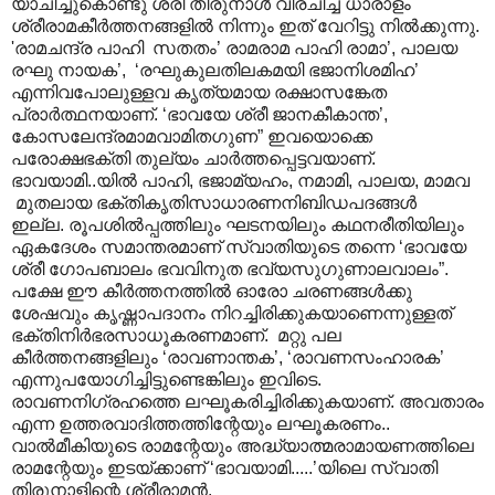
യാചിച്ചുകൊണ്ടു ശ്രീ തിരുനാൾ വിരചിച്ച ധാരാളം
ശ്രീരാമകീർത്തനങ്ങളിൽ നിന്നും ഇത് വേറിട്ടു നിൽക്കുന്നു.
'രാമചന്ദ്ര പാഹി സതതം’ രാമരാമ പാഹി രാമാ’, പാലയ
രഘു നായക’, ‘രഘുകുലതിലകമയി ഭജാനിശമിഹ’
എന്നിവപോലുള്ളവ കൃത്യമായ രക്ഷാസങ്കേത
പ്രാർത്ഥനയാണ്. ‘ഭാവയേ ശ്രീ ജാനകീകാന്ത’,
കോസലേന്ദ്രമാമവാമിതഗുണ” ഇവയൊക്കെ
പരോക്ഷഭക്തി തുല്യം ചാർത്തപ്പെട്ടവയാണ്.
ഭാവയാമി..യിൽ പാഹി, ഭജാമ്യഹം, നമാമി, പാലയ, മാമവ
മുതലായ ഭക്തികൃതിസാധാരണനിബിഡപദങ്ങൾ
ഇല്ല. രൂപശിൽ‌പ്പത്തിലും ഘടനയിലും കഥനരീതിയിലും
ഏകദേശം സമാന്തരമാണ് സ്വാതിയുടെ തന്നെ ‘ഭാവയേ
ശ്രീ ഗോപബാലം ഭവവിനുത ഭവ്യസുഗുണാലവാലം”.
പക്ഷേ ഈ കീർത്തനത്തിൽ ഓരോ ചരണങ്ങൾക്കു
ശേഷവും കൃഷ്ണാപദാനം നിറച്ചിരിക്കുകയാണെന്നുള്ളത്
ഭക്തിനിർഭരസാധൂകരണമാണ്. മറ്റു പല
കീർത്തനങ്ങളിലും ‘രാവണാന്തക’, ‘രാവണസംഹാരക’
എന്നുപയോഗിച്ചിട്ടുണ്ടെങ്കിലും ഇവിടെ.
രാവണനിഗ്രഹത്തെ ലഘൂകരിച്ചിരിക്കുകയാണ്. അവതാരം
എന്ന ഉത്തരവാദിത്തത്തിന്റേയും ലഘൂകരണം..
വാൽമീകിയുടെ രാമന്റേയും അദ്ധ്യാത്മരാമായണത്തിലെ
രാമന്റേയും ഇടയ്ക്കാണ് ‘ഭാവയാമി.....’യിലെ സ്വാതി
തിരുനാളിന്റെ ശ്രീരാമൻ.