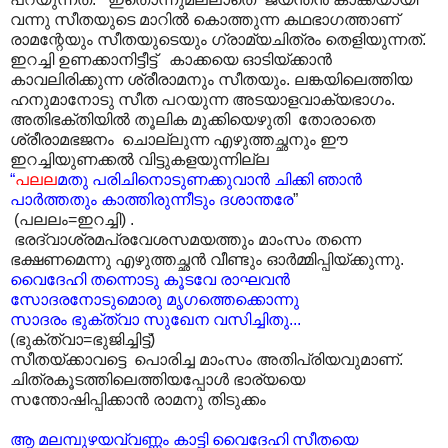
വന്നു സീതയുടെ മാറിൽ കൊത്തുന്ന കഥഭാഗത്താണ്
രാമന്റേയും സീതയുടെയും ഗ്രാമ്യചിത്രം തെളിയുന്നത്.
ഇറച്ചി ഉണക്കാനിട്ടീട്ട് കാക്കയെ ഓടിയ്ക്കാൻ
കാവലിരിക്കുന്ന ശ്രീരാമനും സീതയും. ലങ്കയിലെത്തിയ
ഹനുമാനോടു സീത പറയുന്ന അടയാളവാക്യഭാഗം.
അതിഭക്തിയിൽ തൂലിക മുക്കിയെഴുതി തോരാതെ
ശ്രീരാമഭജനം ചൊല്ലുന്ന എഴുത്തച്ഛനും ഈ
ഇറച്ചിയുണക്കൽ വിട്ടുകളയുന്നില്ല
“
പലല
മതു പരിചിനൊടുണക്കുവാൻ ചിക്കി ഞാൻ
പാർത്തതും കാത്തിരുന്നീടും ദശാന്തരേ
”
(പലലം=ഇറച്ചി) .
ഭരദ്വാശ്രമപ്രവേശസമയത്തും മാംസം തന്നെ
ഭക്ഷണമെന്നു എഴുത്തച്ഛൻ വീണ്ടും ഓർമ്മിപ്പിയ്ക്കുന്നു.
വൈദേഹി തന്നൊടു കൂടവേ രാഘവൻ
സോദരനോടുമൊരു മൃഗത്തെക്കൊന്നു
സാദരം ഭുക്ത്വാ സുഖേന വസിച്ചിതു...
(ഭുക്ത്വാ=ഭുജിച്ചിട്ട്)
സീതയ്ക്കാവട്ടെ പൊരിച്ച മാംസം അതിപ്രിയവുമാണ്.
ചിത്രകൂടത്തിലെത്തിയപ്പോൾ ഭാര്യയെ
സന്തോഷിപ്പിക്കാൻ രാമനു തിടുക്കം
ആ മലമ്പുഴയവ്വണ്ണം കാട്ടി വൈദേഹി സീതയെ