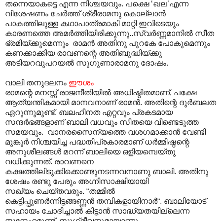
തന്നെയാകട്ടെ എന്ന നിശ്ചയവും. പക്ഷെ ‘ഖല’എന്ന
വിശേഷണം ചേർത്ത് ശ്രീരാമനു കൊല്ലാൻ
പാകത്തിലുള്ള കഥാപാത്രമാകി മാറ്റി ഇവിടെയും
കാരണത്തെ അമർത്തിയിരിക്കുന്നു..സ്വർണ്ണമാനിൽ സീത
ഭ്രമിയ്ക്കുമെന്നും രാമൻ അതിനു പുറകേ പോകുമെന്നും
കണക്കാക്കിയ രാവണന്റെ അതിബുദ്ധിയ്ക്കു
അടിയറവുപറയൽ സുഗുണാരാമനു ദോഷം.
വാലി തനുദലനം
ഈ
ശം
രാമന്റെ മനസ്സ് രാജനീതിയിൽ അധിഷ്ഠിതമാണ്, പക്ഷേ
ആത്യന്തികമായി മാനവനാണ് രാമൻ. അതിന്റെ ദുർബലത
ഏറുന്നുമുണ്ട്. ബലഹീനത എറ്റവും പ്രകടമായ
സന്ദർഭങ്ങളാണ് ബാ‍ലി വധവും സീതയെ വീണ്ടെടുത്ത
സമയവും. വാനരസൈന്യത്തെ വശഗമാക്കാൻ വേണ്ടി
മുങ്കൂർ നിശ്ചയിച്ച പദ്ധതിപ്രകാരമാണ് ധർമ്മിഷ്ഠന്റെ
അനുശീലങ്ങൾ മറന്ന് ബാലിയെ ഒളിയമ്പെയ്തു
വധിക്കുന്നത്. രാവണനെ
കക്ഷത്തിലിടുക്കിക്കൊണ്ടുനടന്നവനാണു ബാലി. അതിനു
ശേഷം രണ്ടു പേരും അഗ്നിസാക്ഷിയായി
സഖ്യം ചെയ്തവരും. “തമ്മിൽ
കെട്ടിപ്പുണർന്നിട്ടങ്ങണ്ണൻ തമ്പികളായിനാർ“. ബാലിയോട്
സഹായം ചോദിച്ചാൽ കിട്ടാൻ സാദ്ധ്യതയില്ലെന്ന
സന്ദേഹമുണ്ട്. സുഗ്രീവനുമായാണു