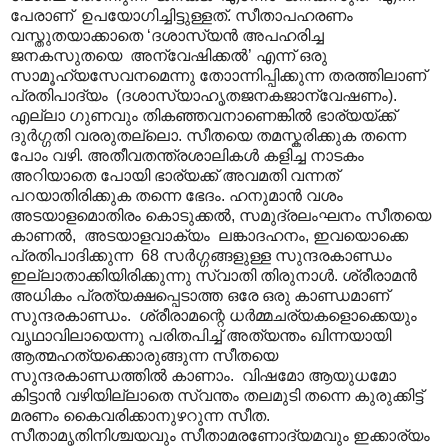
പേരാണ് ഉപയോഗിച്ചിട്ടുള്ളത്. സീതാപഹരണം
വസ്തുതയാക്കാതെ ‘ദശാസ്യൻ അപഹരിച്ച
ജനകസുതയെ അന്വേഷിക്കൽ’ എന്ന് ഒരു
സാമൂഹ്യസേവനമെന്നു തോ‍ാന്നിപ്പിക്കുന്ന തരത്തിലാണ്
പ്രതിപാദ്യം (ദശാസ്യാഹൃതജനകജാന്വേഷണം).
എല്ലാ ഗുണവും തികഞ്ഞവനാണെങ്കിൽ ഭാര്യയ്ക്ക്
ദുർഗ്ഗതി വരരുതല്ലൊ. സീതയെ തമസ്കരിക്കുക തന്നെ
പോം വഴി. അതീവതന്ത്രശാലികൾ കളിച്ച നാടകം
അറിയാതെ പോയി ഭാര്യക്ക് അവമതി വന്നത്
പറയാതിരിക്കുക തന്നെ ഭേദം. ഹനുമാൻ വശം
അടയാളമൊതിരം കൊടുക്കൽ, സമുദ്രലംഘനം സീതയെ
കാണൽ, അടയാളവാക്യം ലങ്കാദഹനം, ഇവയൊക്കെ
പ്രതിപാദിക്കുന്ന 68 സർഗ്ഗങ്ങളുള്ള സുന്ദരകാണ്ഡം
ഇല്ലാതാക്കിയിരിക്കുന്നു സ്വാതി തിരുനാൾ. ശ്രീരാമൻ
അധികം പ്രത്യക്ഷപ്പെടാത്ത ഒരേ ഒരു കാണ്ഡമാണ്
സുന്ദരകാണ്ഡം. ശ്രീരാമന്റെ ധർമ്മചര്യകളൊക്കെയും
വൃഥാവിലായെന്നു പരിതപിച്ച് അത്യന്തം ഖിന്നയായി
ആത്മഹത്യക്കൊരുങ്ങുന്ന സീതയെ
സുന്ദരകാണ്ഡത്തിൽ കാണാം. വിഷമോ ആയുധമോ
കിട്ടാൻ വഴിയില്ലാതെ സ്വന്തം തലമുടി തന്നെ കുരുക്കിട്ട്
മരണം കൈവരിക്കാനുഴറുന്ന സീത.
സീതാമൃതിനിശ്ചയവും സീതാമരണോദ്യമവും ഇക്കാര്യം