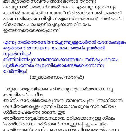
മടി കൂടാതെ സ്വന്തം അനുജനോട് തുറന്നു
പറയുന്നത് കാമാഗ്നിയാൽ ദേഹം എരിയുന്നുവെന്നും
കടലിൽ പോയിക്കിടന്നാലോ “നീരിൽക്കിടന്നാൽ കാമത്തീ
എന്നെ ചിക്കെന്നെരിച്ചിടാ” എന്നൊക്കെയാണ്. മാത്രമല്ല
വിരഹതാപം പൊള്ളിച്ചെടുക്കുന്ന വിലാപം
ഇങ്ങനെയൊക്കെയുമാണ്:
എന്നു നൽത്തൊണ്ടിനേർച്ചുണ്ടുള്ളവൾതൻ വദനാംബുജം
ആർത്തൻ രസായനം പോലെ, തെല്ലുയർത്തി
നുകർന്നിടും!
തിങ്ങിവിങ്ങിപ്പനന്തേങ്ങയ്ക്കൊത്തതാം നൽകുചദ്വയം
പുൽകുന്നേരം തുളുമ്പിക്കൊണ്ടെങ്കലെന്നൊന്നു
ചേർന്നിടും
!
(യുദ്ധകാണ്ഡം, സർഗ്ഗം5)
ശുദ്ധി തെളിയിക്കേണ്ടത് തന്റെ ആവശ്യമാണെന്നു
കരുതിയല്ല സീത
അഗ്നിപ്രവേശിതയാകുന്നത്..ജ്വലനപൂതം -അഗ്നിയാൽ
ശുദ്ധിയാക്കപ്പെട്ട- എന്ന പ്രയോഗം മൂലം സ്വാ‍തിയും
ശ്രീരാമപക്ഷത്തു തന്നെ. ഈ
അതിദൌർബ്ബല്യാ‍വസ്ഥയെ മറികടക്കാനുള്ള ശ്രമം
‘അതിധീരമായി ശ്രീരാമൻ മനസ്സുറപ്പിച്ചു ചെയ്ത
കൃത്യമാണ് അഗ്നികൊണ്ടുള്ള ശുദ്ധിവരുത്തൽ എന്നു