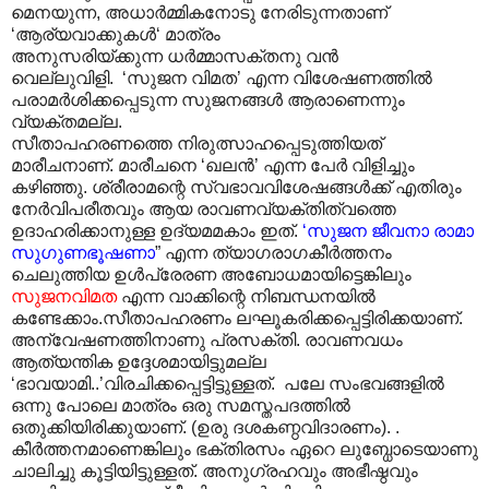
മെനയുന്ന, അധാർമ്മികനോടു നേരിടുന്നതാണ്
‘ആര്യവാക്കുകൾ‘ മാത്രം
അനുസരിയ്ക്കുന്ന ധർമ്മാസക്തനു വൻ
വെല്ലുവിളി. ‘സുജന വിമത’ എന്ന വിശേഷണത്തിൽ
പരാമർശിക്കപ്പെടുന്ന സുജനങ്ങൾ ആരാണെന്നും
വ്യക്തമല്ല.
സീതാപഹരണത്തെ നിരുത്സാഹപ്പെടുത്തിയത്
മാരീചനാണ്. മാരീചനെ ‘ഖലൻ’ എന്ന പേർ വിളിച്ചും
കഴിഞ്ഞു. ശ്രീരാമന്റെ സ്വഭാവവിശേഷങ്ങൾക്ക് എതിരും
നേർവിപരീതവും ആയ രാവണവ്യക്തിത്വത്തെ
ഉദാഹരിക്കാനുള്ള ഉദ്യമമകാം ഇത്.
‘സുജന
ജീവനാ രാമാ
സുഗുണഭൂഷണാ
” എന്ന ത്യാഗരാഗകീർത്തനം
ചെലുത്തിയ ഉൾപ്രേരണ അബോധമായിട്ടെങ്കിലും
സുജനവിമത
എന്ന വാക്കിന്റെ നിബന്ധനയിൽ
കണ്ടേക്കാം.സീതാപഹരണം ലഘൂകരിക്കപ്പെട്ടിരിക്കയാണ്.
അന്വേഷണത്തിനാണു പ്രസക്തി. രാവണവധം
ആത്യന്തിക ഉദ്ദേശമായിട്ടുമല്ല
‘ഭാവയാമി..’വിരചിക്കപ്പെട്ടിട്ടുള്ളത്. പലേ സംഭവങ്ങളിൽ
ഒന്നു പോലെ മാത്രം ഒരു സമസ്തപദത്തിൽ
ഒതുക്കിയിരിക്കുയാണ്. (ഉരു ദശകണ്ഠവിദാരണം). .
കീർത്തനമാണെങ്കിലും ഭക്തിരസം ഏറെ ലുബ്ധോടെയാണു
ചാലിച്ചു കൂട്ടിയിട്ടുള്ളത്. അനുഗ്രഹവും അഭീഷ്ഠവും