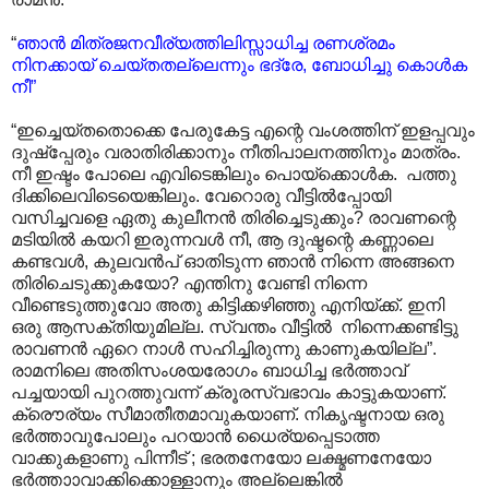
“
ഞാൻ മിത്രജനവീര്യത്തിലിസ്സാധിച്ച രണശ്രമം
നിനക്കായ് ചെയ്തതല്ലെന്നും ഭദ്രേ, ബോധിച്ചു കൊൾക
നീ”
“ഇച്ചെയ്തതൊക്കെ പേരുകേട്ട എന്റെ വംശത്തിന് ഇളപ്പവും
ദുഷ്പ്പേരും വരാതിരിക്കാനും നീതിപാലനത്തിനും മാത്രം.
നീ ഇഷ്ടം പോലെ എവിടെങ്കിലും പൊയ്ക്കൊൾക. പത്തു
ദിക്കിലെവിടെയെങ്കിലും. വേറൊരു വീട്ടിൽ‌പ്പോയി
വസിച്ചവളെ ഏതു കുലീനൻ തിരിച്ചെടുക്കും? രാവണന്റെ
മടിയിൽ കയറി ഇരുന്നവൾ നീ, ആ ദുഷ്ടന്റെ കണ്ണാലെ
കണ്ടവൾ, കുലവൻപ് ഓതിടുന്ന ഞാൻ നിന്നെ അങ്ങനെ
തിരിചെടുക്കുകയോ? എന്തിനു വേണ്ടി നിന്നെ
വീണ്ടെടുത്തുവോ അതു കിട്ടിക്കഴിഞ്ഞു എനിയ്ക്ക്. ഇനി
ഒരു ആസക്തിയുമില്ല. സ്വന്തം വീട്ടിൽ നിന്നെക്കണ്ടിട്ടു
രാവണൻ ഏറെ നാൾ സഹിച്ചിരുന്നു കാണുകയില്ല”.
രാമനിലെ അതിസംശയരോഗം ബാധിച്ച ഭർത്താവ്
പച്ചയായി പുറത്തുവന്ന് ക്രൂരസ്വഭാവം കാട്ടുകയാണ്.
ക്രൌര്യം സീമാതീതമാവുകയാണ്. നികൃഷ്ടനായ ഒരു
ഭർത്താവുപോലും പറയാൻ ധൈര്യപ്പെടാത്ത
വാക്കുകളാണു പിന്നീട് ; ഭരതനേയോ ലക്ഷ്മണനേയോ
ഭർത്താ‍ാവാക്കിക്കൊള്ളാനും അല്ലെങ്കിൽ