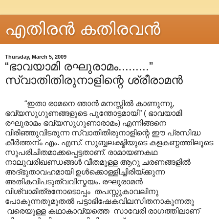
എതിരന്‍ കതിരവന്‍
Thursday, March 5, 2009
“ഭാവയാമി രഘുരാമം.........”
സ്വാതിതിരുനാളിന്റെ ശ്രീരാമന്‍
“ഇതാ രാമനെ ഞാന്‍ മനസ്സില്‍ കാണുന്നു,
ഭവ്യസുഗുണങ്ങളുടെ പൂന്തോട്ടമായി” ( ഭാവയാമി
രഘുരാമം ഭവ്യസുഗുണാരാമം) എന്നിങ്ങനെ
വിരിഞ്ഞുവിടരുന്ന സ്വാതിതിരുനാളിന്റെ ഈ പ്രസിദ്ധ
കീര്‍ത്തന്ം എം. എസ്. സുബ്ബലക്ഷ്മിയുടെ കളകണ്ഠത്തിലൂടെ
സുപരിചിതമാക്കപ്പെട്ടതാണ്. രാമായണകഥ
നാലുവരിഖണ്ഡങ്ങൾ‍ വീതമുള്ള ആറു ചരണങ്ങളില്‍
അദ്ഭുതാവഹമായി ഉള്‍ക്കൊള്ളിച്ചിരിയ്ക്കുന്ന
അതികവിപടുത്വവിസ്മയം. രഘുരാമൻ‍‍
വിശ്വാമിത്രനോടൊപ്പം തപസ്സുകാവലിനു
പോകുന്നതുമുതല്‍ പട്ടാഭിഷേകവിലസിതനാകുന്നതു
വരെയുള്ള കഥാകാവ്യത്തെ സാവേരി രാഗത്തിലാണ്