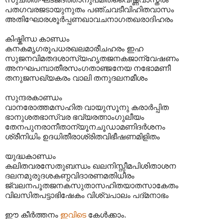
പതഗവരജടായുനുതം പഞ്ചവടീവിഹിതവാസം
അതിഘോരശൂർപ്പണഖാവചനാഗതഖരാദിഹരം
കിഷ്കിന്ധ കാണ്ഡം
കനകമൃഗരൂപധരഖലമാരീചഹരം ഇഹ
സുജനവിമതദശാസ്യഹൃതജനകജാന്വേഷണം
അനഘപമ്പാതീരസംഗതാഞ്ജനേയ നഭോമണീ
തനുജസഖ്യകരം വാലി തനുദലനമീശം
സുന്ദരകാണ്ഡം
വാനരോത്തമസഹിത വായുസൂനു കരാർപ്പിത
ഭാനുശതഭാസ്വര ഭവ്യരത്നാംഗുലീയം
തേനപുനരാനീതാന്യൂനചൂഡാമണിദർശനം
ശ്രീനിധിം ഉദധിതീരാശ്രിതവിഭീഷണമിളിതം
യുദ്ധകാണ്ഡം
കലിതവരസേതുബന്ധം ഖലനിസ്സീമപിശിതാശന
ദലനമുരുദശകണ്ഠവിദാരണമതിധീരം
ജ്വലനപൂതജനകസുതാസഹിതയാതസാകേതം
വിലസിതപട്ടാഭിഷേകം വിശ്വപാലം പദ്‌മനാഭം
ഈ കീർത്തനം
ഇവിടെ
കേൾക്കാം.