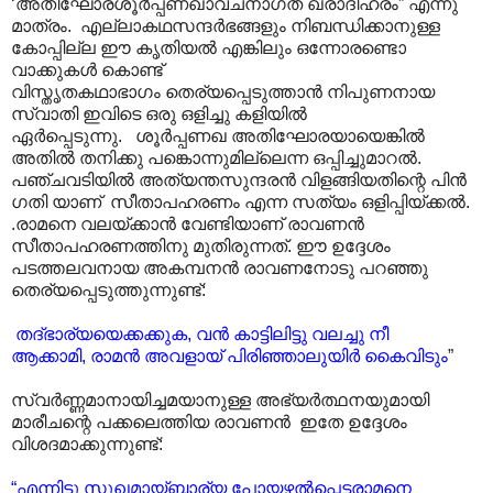
‘അതിഘോരശൂർപ്പണഖാവചനാഗത ഖരാദിഹരം” എന്നു
മാത്രം. എല്ലാകഥസന്ദർഭങ്ങളും നിബന്ധിക്കാനുള്ള
കോപ്പില്ല ഈ കൃതിയൽ എങ്കിലും ഒന്നോരണ്ടൊ
വാക്കുകൾ കൊണ്ട്
വിസ്തൃതകഥാഭാഗം തെര്യപ്പെടുത്താൻ നിപുണനായ
സ്വാതി ഇവിടെ ഒരു ഒളിച്ചു കളിയിൽ
ഏർപ്പെടുന്നു. ശൂർപ്പണഖ അതിഘോരയായെങ്കിൽ
അതിൽ തനിക്കു പങ്കൊന്നുമില്ലെന്ന ഒപ്പിച്ചുമാറൽ.
പഞ്ചവടിയിൽ അത്യന്തസുന്ദരൻ വിളങ്ങിയതിന്റെ പിൻ
ഗതി യാണ് സീതാപഹരണം എന്ന സത്യം ഒളിപ്പിയ്ക്കൽ.
.രാമനെ വലയ്ക്കാൻ വേണ്ടിയാണ് രാവണൻ
സീതാപഹരണത്തിനു മുതിരുന്നത്. ഈ ഉദ്ദേശം
പടത്തലവനായ അകമ്പനൻ രാവണനോടു പറഞ്ഞു
തെര്യപ്പെടുത്തുന്നുണ്ട്:
തദ്ഭാര്യയെക്കക്കുക, വൻ കാട്ടിലിട്ടു വലച്ചു നീ
ആക്കാമി, രാമൻ അവളായ് പിരിഞ്ഞാലുയിർ കൈവിടും
”
സ്വർണ്ണമാനായിച്ചമയാനുള്ള അഭ്യർത്ഥനയുമായി
മാരീചന്റെ പക്കലെത്തിയ രാവണൻ ഇതേ ഉദ്ദേശം
വിശദമാക്കുന്നുണ്ട്:
“എന്നിട്ടു സുഖമായ്ബ്ഭാര്യ പോയഴൽ‌പ്പെട്ടരാമനെ