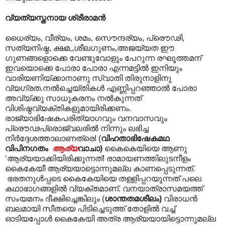
വ്യത്യസ്തനായ ശ്രീരാമന്‍
ധൈര്യം, വീര്യം, ശമം, സൌന്ദര്യം, പ്രൌഢി,
സത്യനിഷ്ഠ, ക്ഷമ,,ശീലഗുണം,അജയ്യത ഈ
ഗുണങ്ങളൊക്കെ വേണ്ടുവോളും പേറുന്ന രഘൂത്തമന്
ഇവയൊക്കെ പോരാ പോരാ എന്നമട്ടിൽ ഇനിയും
വാരിയണിയ്ക്കാനാണു സ്വാതി തിരുനാളിനു
വ്യഗ്രത.നല്‍ച്ചെയ്തികള്‍ എണ്ണിപ്പറഞ്ഞാല്‍ പോരാ
അവ്യ്ക്കു സാധൂകരനം നല്‍കുന്നത്
വിശിഷ്ഠവ്യക്തികളുമായിരിക്കണം.
രാജ്യാഭിഷേകപരിത്യാഗവും വനവാസവും
പ്രൌഢപ്രൊജ്വലരില്‍ നിന്നും ലഭിച്ച
നിര്‍ദ്ദേശത്താലാണത്രെ! (
വിഹതാഭിഷേകമഥ
വിപിനഗതം
ആര്യ
വാചാ)
കൈകെയിയെ ആണു
‘ആര്യയാക്കിയിരിക്കുന്നത്! രാമായണത്തിലുടനീളം
കൈകേയീ ആര്യയാട്ടൊന്നുമല്ല കാണപ്പെടുന്നത്.
ഭരതനുൾപ്പടെ കൈകേയിയെ തള്ളിപ്പറയുന്നത് പലെ
കഥാഭാഗങ്ങളിൽ വ്യക്തമാണ്. വനയാത്രാസമയത്ത്
സംയമനം ദീക്ഷിച്ചെങ്കിലും (
ശാന്തതമശീലം)
വിരാധന്‍
ബലമായി സീതയെ പിടിച്ചെടുത്ത് തോളില്‍ വച്ച്
ഓടിയപ്പോള്‍ കൈകേയി അത്ര ആര്യയായിട്ടൊന്നുമല്ല