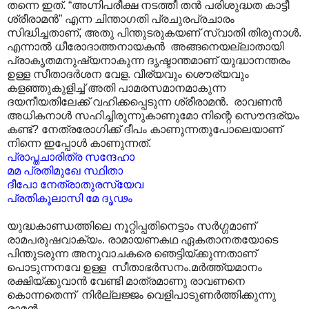
തന്നെ ഇത്. “അഗ്നിപരീക്ഷ നടത്തീ തൻ പരിശുദ്ധത കാട്ടീ
ശ്രീരാമൻ” എന്ന ചിന്താഗതി പ്രചുരപ്രചാരം
സിദ്ധിച്ചതാണ്, അതു പിന്തുടരുകയണ് സ്വാതി തിരുനാൾ.
എന്നാൽ ധീരോദാത്തനായകൻ അങ്ങനെയല്ലാതായി
പ്രാകൃതമനുഷ്യനാകുന്ന ദൃഷ്ടാന്തമാണ് യുദ്ധാനന്തരം
ഉള്ള സീതാദർശന വേള. വീര്യവും ശൌര്യവും
കളഞ്ഞുകുളിച്ച് അതി പാമരസമാനമാകുന്ന
ദയനീയതിലേക്ക് വഹിക്കപ്പെടുന്ന ശ്രീരാമൻ. രാവണൻ
അധികനാൾ സഹിച്ചിരുന്നുകാണുമോ നിന്റെ സൌന്ദര്യം
കണ്ട്? നേത്രരോഗിക്ക് ദീപം കാണുന്നതുപോലെയാണ്
നിന്നെ ഇപ്പോൾ കാണുന്നത്.
പ്രാപ്തചാരിത്ര സന്ദേഹാ
മമ പ്രതിമുഖേ സ്ഥിതാ
ദീപോ നേത്രാതുരസ്യേവ
പ്രതികൂലാസി മേ ദൃഢം
യുദ്ധകാണ്ഡത്തിലെ നൂറ്റിപ്പതിനെട്ടാം സർഗ്ഗമാണ്
രാമപരുഷവാക്യം. രാമായണകഥ ഏകതാനതയോടെ
പിന്തുടരുന്ന അനുവാചകരെ ഞെട്ടിയ്ക്കുന്നതാണ്
പൊടുന്നനവേ ഉള്ള സീതാഭർസനം.മർത്ത്യമാനം
രക്ഷിയ്ക്കുവാൻ വേണ്ടി മാത്രമാണു രാവണനെ
കൊന്നതെന്ന്‌ നിർല്ലജ്ജം വെളിപാടുണർത്തിക്കുന്നു
രാമൻ.