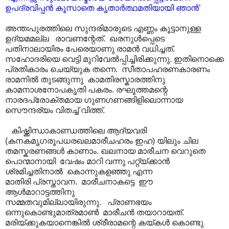
ഉപദ്രവിപ്പൻ കൂസാതെ കൃതാർത്ഥമതിയായി ഞാൻ’
അന്തഃപുരത്തിലെ സുന്ദരിമാരുടെ എണ്ണം കൂട്ടാനുള്ള
ഉദ്യമമല്ല രാവണന്റേത്. ഖരനുൾപ്പെടെ
പതിനാലായിരം പേരെയാണു രാമൻ വധിച്ചത്.
സഹോദരിയെ വെട്ടി മുറിവേൽ‌പ്പിച്ചിരിക്കുന്നു. ഇതിനൊക്കെ
പ്രതികാരം ചെയ്യുക തന്നെ. സീതാപഹരണകാരണം
രാമനിൽ തുടങ്ങുന്നു കാമതിരസ്കാരത്തിനു
കാമനാശനോപകൃതി പകരം. രഘൂത്തമന്റെ
നാരദപ്രോക്തമായ ഗുണഗണങ്ങിളിലൊന്നായ
സൌന്ദര്യം വിതച്ച് വിത്ത്.
കിഷ്ക്കിന്ധാകാണ്ഡത്തിലെ ആദ്യവരി
(കനകമൃഗരൂപധരഖലമാരീചഹരം ഇഹ) യിലും ചില
തമസ്കരണങ്ങൾ കാണാം. ഖലനായ മാരീചന വെറുതെ
പൊന്മാനായി വേഷം മാറി വന്നു പറ്റ്യ്ക്കാൻ
ശ്രമിച്ചതിനാൽ കൊന്നുകളഞ്ഞു എന്ന
മാതിരി പ്രസ്താവന. മാരീചനാകട്ടെ ഈ
ആൾമാറാട്ടത്തിനു
സമ്മതവുമില്ലായിരുന്നു. പ്രാണഭയം
ഒന്നുകൊണ്ടുമാത്രമാൺ മാരീചൻ തയാറായത്.
മരിയ്ക്കുകയാനെങ്കിൽ ശ്രീരാമന്റെ കയ്കൾ കൊണ്ടു