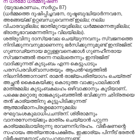
ന ധർമോ ധർമ്മദൂഷണ
(യുദ്ധകാണ്ഡം, സർഗ്ഗം 87)
(ധർമ്മത്തെ ദുഷിപ്പിച്ചവനേ, ദുഷ്ടബുദ്ധിയാർന്നവനേ,
അങ്ങേയ്ക്ക് ഉറ്റബന്ധുവെന്നത് ഇല്ല; നല്ല
വിചാരവുമില്ല; ജാതിമുറയുമില്ല; ധർമ്മമെന്നതുമില്ല;
ഭ്രാതൃഭാവമെന്നതിനും വിലയില്ല).
ശത്രുവിനു ദാസ്യവേല ചെയ്യുന്നവനും സ്വജനത്തെ
നിന്ദിക്കുന്നവനുമാണെന്നു ഭർസിക്കുന്നുമുണ്ട് ഇന്ദ്രജിത്.
ഗുണാഢ്യനായ മറ്റുള്ളവനെക്കാൾ ഗുണഹീനരായ
സ്വജനങ്ങൽ തന്നെ നല്ലതെന്നും ഇന്ദ്രജിത്
വാദിക്കുന്നത് കുടുംബം എന്ന കെട്ടുപാടും
പരസ്പരവിശ്വാസതയും ആപൽഘട്ടത്തിൽ
നിലനിർത്താനാണ്. രാമൻ രാജ്യപരിത്യാഗം ചെയ്തത്
അച്ഛൻ കൈകേയിക്കു കൊടുത്ത വാക്കുപാലിക്കാൻ
മാത്രമല്ല കുടുംബകലഹം ഒഴിവാക്കാനും കൂടിയാണ്..
പക്ഷെ മറ്റൊരു രാജകുടുംബത്തിൽ ഭവിക്കുന്ന ഛിദ്രതയെ
തൻ`കാര്യത്തിനു കൂട്ടുപിടിക്കുന്നത്
ആത്മാഭിമാനപ്രശ്നമൊന്നുമല്ല
രഘുവംശകുലാധിപചന്ദ്രന്. ശ്രീരാമനും
വാനരസേനയ്ക്കും മാത്രം ചെയ്യാൻ പറ്റുന്ന
കാര്യമല്ലായിരുന്നു രാവണനിഗ്രഹം. വിഭീഷണന്റെ
സഹായം അത്യന്താപേക്ഷിതം. ഇക്കാര്യം പിന്നീട് ഭരതൻ
വിഭീഷണനോട് എറ്റുപറയുന്നുണ്ട്.