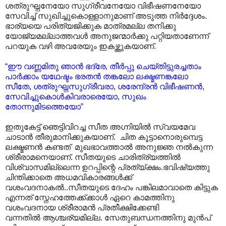
ശത്രുഘ്നനേയോ സുഗ്രീവനേയോ വിഭീഷണനേയോ
സേവിച്ച് സുഖിച്ചുകൊള്ളാനുമാണ് അടുത്ത നിർദ്ദേശം.
ഭാര്യയെ പരിത്യജിക്കുക മാത്രമല്ല തനിക്കു
യോജ്യമല്ലാത്തവൾ അനുജന്മാർക്കു പറ്റിയതാണേന്ന്
പറയുക വഴി അവരേയും ഇകഴ്ത്തുകയാണ്.
“ഈ വണ്ണമിതു ഞാൻ ഭദ്രേ, തീർപ്പു ചെയ്തിട്ടുരച്ചതാം
പാർക്കാം യഥേഷ്ടം ഭരതൻ തങ്കലോ ലക്ഷ്മണങ്കലോ
സീതേ, ശത്രുഘ്നസുഗ്രീവരാ, ശരേന്ദ്രൻ വിഭീഷണൻ,
സേവിച്ചുകൊൾകിവരാരെയോ, സുഖം
തോന്നുമിടത്തെയോ”
ഇതുകേട്ട് ഞെട്ടിവിറച്ച സീത അഗ്നിയിൽ സ്വയമേവ
ചാടാൻ തീരുമാനിക്കുകയാണ്. ചിത കൂട്ടാനൊരുമ്പെട്ട
ലക്ഷ്മണൻ കണ്ടത് മുഖഭാവത്താൽ അനുജ്ഞ നൽകുന്ന
ശ്രീരാമനെയാണ്. സീതയുടെ ചാരിത്ര്യത്തിൽ
വിശ്വാസമില്ലെന്ന ഉറപ്പിന്റെ പ്രത്യ്ക്ഷം.ഭവിഷ്യത്തു
ചിന്തിക്കാതെ അധമവികാരങ്ങൾക്ക്
വശംവദനാകൽ..സീതയുടെ ദേഹം പങ്കിലമാവാതെ കിട്ടുക
എന്നത് സ്നേഹത്തേക്ക്ക്കാൾ ഏറെ കാമത്തിനു
വശംവദനായ ശ്രീരാമൻ പ്രതീക്ഷിക്കേണ്ടി
വന്നതിൽ ആശ്ചര്യമില്ല. സേതുബന്ധനത്തിനു മുൻപ്