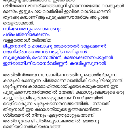
ശ്രീരാമസൌന്ദര്യത്തെക്കുറിച്ച് ഒന്നോരണ്ടോ വാക്കുകൾ
മാത്രം ഇട്ടുപോയ വാൽമീകി ഇവിടെ വാഗ്ധോരണി
തുറക്കുകയാണ് ആ പുരുഷസൌന്ദര്യം അപ്പാടെ
വെളിവാക്കാൻ.
സിംഹോരസ്കം
മഹാബാഹും
പദ്‌മപത്രനിഭേക്ഷണം
വള്ളത്തോൾ തർജ്ജിമ:
ദീപ്താനനൻ മഹാബാഹു താമരത്താർ ദളേക്ഷണൻ
ഗജവിക്രാന്തഗമനൻ വട്ടച്ചിട വഹിച്ചവൻ
സുകുമാരൻ, മഹാസത്വൻ, രാജലക്ഷണസംയുതൻ
ഇന്ദ്രാഭനി,ന്ദീവരനേർവർണ്ണൻ, കന്ദർപ്പസുന്ദരൻ
അതിതീവ്രമായ ഗാഢാലിംഗനത്തിനു കൊതിയ്ക്കുന്ന
കാമുകി കാണുന്ന ചിത്രമാണ് വാൽമീകി വരച്ചിരിക്കുന്നത്.
ശൂർപ്പണഖ കാമമോഹിതയായിച്ചമയുകയുകയാണ് ഈ
പുരുഷസൌന്ദര്യത്തിൽ മയങ്ങി. കഥാശൃംഖലയുടെ ഒരു
കണ്ണി വിളക്കിച്ചേർക്കപ്പെടുകയാണ് വന്യതയിൽ
വെളിവാകുന്ന പുരുഷസൌന്ദര്യത്തിൽ. സ്വാതി
തിരുനാൾ ഈ കഥാഗതിയുടെ ഉത്തരവാദിത്തം
ശ്രീരാമനിൽ നിന്നും എടുത്തുമാറ്റുകയാണ്.
അതിനുവേണ്ടി ചിത്രകൂടാചലത്തിൽ ഭരതനു
മെതിയടി നൽകിയഭാഗത്ത്