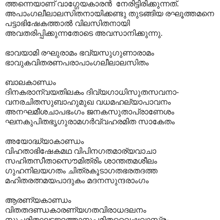
ത്തന്നെയാണ് വാഗ്ഗേയകാരന്‍ നേരിട്ടിരിക്കുന്നത്. ‍
അപാംഗലീലാലസിതനായിക്കണ്ടു തുടങ്ങിയ രഘൂത്തമനെ
പട്ടാഭിഷേകത്താല്‍ വിലസിതനായി
അവതരിപ്പിക്കുന്നതോടെ അവസാനിക്കുന്നു.
ഭാവയാമി രഘുരാമം ഭവ്യസുഗുണാരാമം
ഭാവുകവിതരണപരാപാംഗലീലാലസിതം
ബാലകാണ്ഡം
ദിനകരാന്വയതിലകം ദിവ്യഗാധിസുതസവനാ-
വനരചിതസുബാഹുമുഖ വധമഹല്യാപാവനം
അനഘമീശചാപഭംഗം ജനകസുതാപ്രാണേശം
ഘനകുപിതഭൃഗുരാമഗർവ്വഹരമിത സാകേതം
അയോദ്ധ്യാകാണ്ഡം
വിഹതാഭിഷേകമഥ വിപിനഗതമാര്യവാചാ
സഹിതസീതാസൌമിത്രിം ശാന്തതമശീലം
ഗുഹനിലയഗതം ചിത്രകൂടാഗതഭരതദത്ത
മഹിതരത്നമയപാദുകം മദനസുന്ദരാംഗം
ആരണ്യകാണ്ഡം
വിതതദണ്ഡകാരണ്യഗതവിരാധദലനം
സുചരിതഘടജദത്താനുപമിതവൈഷ്ണവാസ്ത്രം