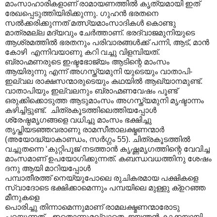
മാംസാഹാരികളാണ് രാമായണത്തിൽ കൃത്യമായി ഇത്
രേഖപ്പെടുത്തിയിരിക്കുന്നു. ഗുഹൻ ഭരതനെ
സൽക്കരിക്കുന്നത് മത്സ്യമാംസാദികൾ കൊണ്ടു
മാത്രമല്ല മദ്യവും ചേർത്താണ്. ഭരദ്വാജമുനിയുടെ
ആശ്രമത്തിൽ ഭരതനും പരിവാരങ്ങൾക്ക് പന്നി, ആട്, മാൻ
കോഴി എന്നിവയാണു കറി വച്ചു വിളമ്പിയത്.
ബ്രാഹ്മണരുടെ ഇഷ്ടഭോജ്യം ആടിന്റെ മാംസം
ആയിരുന്നു എന്ന് അഗസ്ത്യമുനി യുടെയും വാതാപി-
ഇല്വല രാക്ഷസന്മാരുടെയും കഥയിൽ ആഖ്യാനമുണ്ട്.
വാതാപിയും ഇല്വലനും ബ്രാഹ്മണവേഷം പൂണ്ട്
ഒരുക്കിക്കൊടുത്ത ആടുമാംസം അഗസ്ത്യമുനി മൃഷ്ടാന്നം
കഴിച്ചിട്ടുണ്ട്. ചിത്രകൂടത്തിലെത്തിയപ്പോൾ
ശ്രേഷ്ഠമൃഗങ്ങളെ വധിച്ചു മാംസം ഭക്ഷിച്ചു
തൃപ്തിയടഞ്ഞവരാണു രാമസീതാലക്ഷ്മണന്മാർ
(അയോദ്ധ്യാകാണ്ഡം, സർഗ്ഗം 55). ചിത്രകൂടത്തിൽ
വച്ചുതന്നെ ‘കുറ്റിപൂജ’നടത്താൻ കൃഷ്ണമൃഗത്തിന്റെ വേവിച്ച
മാംസമാണ് ഉപയോഗിക്കുന്നത്. കബന്ധവധത്തിനു ശേഷം
ദനു ആയി മാറിയപ്പോൾ
പമ്പാതീരത്ത് നെയ്യുപോലെ രുചികരമായ പക്ഷികളെ
സ്വാദോടെ ഭക്ഷിക്കാമെന്നും പമ്പയിലെ മുള്ളു ക്ഉറഞ്ഞ
മീനുകളെ
പൊരിച്ചു തിന്നാമെന്നുമാണ് രാമലക്ഷ്മണന്മാരോടു
പറയുന്നത്. ഇതൊന്നുമല്ലാതെ ജയന്തൻ കാക്കയായി