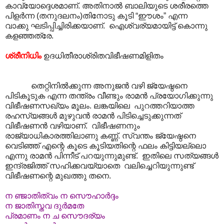
കാവ്യോദ്ദെശമാണ്. അതിനാൽ ബാലിയുടെ ശരീരത്തെ
പിളർന്ന (തനുദലനം)തിനോടു കൂടി “ഈശം” എന്ന
വാക്കു ഘടിപ്പിച്ചിരിക്കയാണ്. ഐശ്വര്യമായിട്ട് കൊന്നു
കളഞ്ഞത്രേ.
ശ്രീനിധിം
ഉദധിതീരാശ്രിതവിഭീഷണമിളിതം
തെറ്റിനിൽക്കുന്ന അനുജൻ വഴി ജ്യേഷ്ഠനെ
പിടികൂടുക എന്ന തന്ത്രം വീണ്ടും രാമൻ പ്രയോഗിക്കുന്നു
വിഭീഷണസഖ്യം മൂലം. ലങ്കയിലെ പുറത്തറിയാത്ത
രഹസ്യങ്ങൾ മുഴുവൻ രാമൻ പിടിച്ചെടുക്കുന്നത്
വിഭീഷണൻ വഴിയാണ്. വിഭീഷണനും
രാജ്യാധികാരത്തിലാണു കണ്ണ്. സ്വന്തം ജ്യേഷ്ഠനെ
വെടിഞ്ഞ് എന്റെ കൂടെ കൂടിയതിന്റെ ഫലം കിട്ടിയല്ലൊ
എന്നു രാമൻ പിന്നീട് പറയുന്നുമുണ്ട്. ഇതിലെ സത്യങ്ങൾ
ഇന്ദ്രജിത്ത് സഹിക്കവയ്യാതെ വലിച്ചെറിയുന്നുണ്ട്
വിഭീഷണന്റെ മുഖത്തു തനെ.
ന ഞ്ജാതിത്വം ന സൌഹാർദ്ദം
ന ജാതിസ്തവ ദുർമതേ
പ്രമാണം ന ച സൌദര്യം