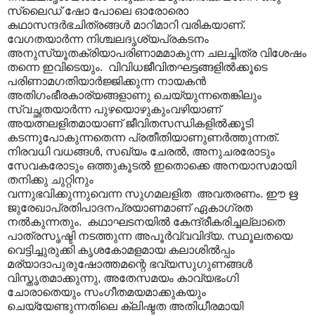
സ്ലൈഡ് ഷോ പോലെ ഓരോരൊ
കഥാസന്ദര്‍ഭചിത്രങ്ങള്‍ മാറിമാറി വരികയാണ്.
വേഗതയാര്‍ന്ന നിശ്ചലദൃശ്യപ്രകടനം
അനുസ്യൂതക്രിയാപരിണാമമാകുന്ന ചലച്ചിത്ര വിശേഷം
തന്നെ ഇവിടെയും. വിവിധജീവിതഘട്ടങ്ങളില്‍ക്കൂടെ
പരിണാമഗതിയാര്‍ജ്ജിക്കുന്ന നായകന്‍
അതിഗം‍ഭീരകാര്യങ്ങളാണു ചെയ്യുന്നതെങ്കിലും
സ്വച്ഛതയാര്‍ന്ന പുഴയൊഴുകുംവഴിയാണ്
അയത്നലളിതമായാണ് ജീവിതസന്ധികളില്‍ക്കൂടി
കടന്നുപോകുന്നതെന്ന പ്രതീതിയാണുണര്‍ത്തുന്നത്.
നിരവധി വധങ്ങൾ‍, സഖ്യം ചേരല്‍, അനുചരരോടും
സേവകരോടും ഒത്തുകൂടല്‍ ഇതൊക്കെ അനയാസമായി
തനിക്കു ചുറ്റിനും
വന്നുഭവിക്കുന്നുവെന്ന സുഗമലളിത അവതരണം. ഈ ഋ
ജുരേഖാപ്രതിപാദനപ്രയാണമാണ് ഏകാഗ്രത
നല്‍കുന്നതും. കഥാഘടനയില്‍ കേന്ദ്രീകരിച്ചല്ലാതെ
പാത്രസൃഷ്ടി നടത്തുന്ന അപൂര്‍വ്വവിദ്യ. സ്ഥൂലതയെ
വെട്ടിച്ചുരുക്കി കൃശകോമളമായ കലാശില്‍പ്പം
മര്യാദാപുരുഷോത്തമന്റെ ഭവ്യസുഗുണങ്ങള്‍‍
വിസ്തൃതമാക്കുന്നു, അതേസമയം കാവ്യഭംഗി
ചോരാതെയും സംഗീതമയമാക്കുകയും
ചെയ്യേണ്ടുന്നതിലെ ക്ലിഷ്ടത അതിധീരമായി