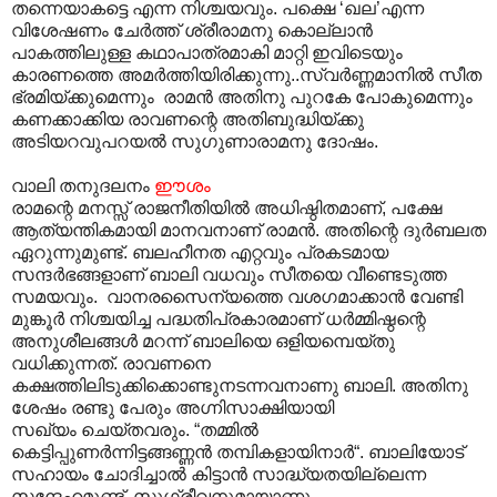
തന്നെയാകട്ടെ എന്ന നിശ്ചയവും. പക്ഷെ ‘ഖല’എന്ന
വിശേഷണം ചേർത്ത് ശ്രീരാമനു കൊല്ലാൻ
പാകത്തിലുള്ള കഥാപാത്രമാകി മാറ്റി ഇവിടെയും
കാരണത്തെ അമർത്തിയിരിക്കുന്നു..സ്വർണ്ണമാനിൽ സീത
ഭ്രമിയ്ക്കുമെന്നും രാമൻ അതിനു പുറകേ പോകുമെന്നും
കണക്കാക്കിയ രാവണന്റെ അതിബുദ്ധിയ്ക്കു
അടിയറവുപറയൽ സുഗുണാരാമനു ദോഷം.
വാലി തനുദലനം
ഈ
ശം
രാമന്റെ മനസ്സ് രാജനീതിയിൽ അധിഷ്ഠിതമാണ്, പക്ഷേ
ആത്യന്തികമായി മാനവനാണ് രാമൻ. അതിന്റെ ദുർബലത
ഏറുന്നുമുണ്ട്. ബലഹീനത എറ്റവും പ്രകടമായ
സന്ദർഭങ്ങളാണ് ബാ‍ലി വധവും സീതയെ വീണ്ടെടുത്ത
സമയവും. വാനരസൈന്യത്തെ വശഗമാക്കാൻ വേണ്ടി
മുങ്കൂർ നിശ്ചയിച്ച പദ്ധതിപ്രകാരമാണ് ധർമ്മിഷ്ഠന്റെ
അനുശീലങ്ങൾ മറന്ന് ബാലിയെ ഒളിയമ്പെയ്തു
വധിക്കുന്നത്. രാവണനെ
കക്ഷത്തിലിടുക്കിക്കൊണ്ടുനടന്നവനാണു ബാലി. അതിനു
ശേഷം രണ്ടു പേരും അഗ്നിസാക്ഷിയായി
സഖ്യം ചെയ്തവരും. “തമ്മിൽ
കെട്ടിപ്പുണർന്നിട്ടങ്ങണ്ണൻ തമ്പികളായിനാർ“. ബാലിയോട്
സഹായം ചോദിച്ചാൽ കിട്ടാൻ സാദ്ധ്യതയില്ലെന്ന
സന്ദേഹമുണ്ട്. സുഗ്രീവനുമായാണു