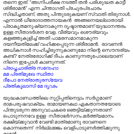
തന്നെ ഇത്. “അഗ്നിപരീക്ഷ നടത്തീ തൻ പരിശുദ്ധത കാട്ടീ
ശ്രീരാമൻ” എന്ന ചിന്താഗതി പ്രചുരപ്രചാരം
സിദ്ധിച്ചതാണ്, അതു പിന്തുടരുകയണ് സ്വാതി തിരുനാൾ.
എന്നാൽ ധീരോദാത്തനായകൻ അങ്ങനെയല്ലാതായി
പ്രാകൃതമനുഷ്യനാകുന്ന ദൃഷ്ടാന്തമാണ് യുദ്ധാനന്തരം
ഉള്ള സീതാദർശന വേള. വീര്യവും ശൌര്യവും
കളഞ്ഞുകുളിച്ച് അതി പാമരസമാനമാകുന്ന
ദയനീയതിലേക്ക് വഹിക്കപ്പെടുന്ന ശ്രീരാമൻ. രാവണൻ
അധികനാൾ സഹിച്ചിരുന്നുകാണുമോ നിന്റെ സൌന്ദര്യം
കണ്ട്? നേത്രരോഗിക്ക് ദീപം കാണുന്നതുപോലെയാണ്
നിന്നെ ഇപ്പോൾ കാണുന്നത്.
പ്രാപ്തചാരിത്ര സന്ദേഹാ
മമ പ്രതിമുഖേ സ്ഥിതാ
ദീപോ നേത്രാതുരസ്യേവ
പ്രതികൂലാസി മേ ദൃഢം
യുദ്ധകാണ്ഡത്തിലെ നൂറ്റിപ്പതിനെട്ടാം സർഗ്ഗമാണ്
രാമപരുഷവാക്യം. രാമായണകഥ ഏകതാനതയോടെ
പിന്തുടരുന്ന അനുവാചകരെ ഞെട്ടിയ്ക്കുന്നതാണ്
പൊടുന്നനവേ ഉള്ള സീതാഭർസനം.മർത്ത്യമാനം
രക്ഷിയ്ക്കുവാൻ വേണ്ടി മാത്രമാണു രാവണനെ
കൊന്നതെന്ന്‌ നിർല്ലജ്ജം വെളിപാടുണർത്തിക്കുന്നു
രാമൻ.