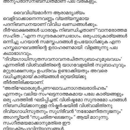
അനുപ്രാസനിബന്ധിതമാണ് പല വരികളും.
വൈവിധ്യമാർന്ന ആരാമദൃശ്യം
വെളിവാക്കാനെന്നവണ്ണം വ്യത്യസ്തമായ
പദനിബന്ധനയാണ് വിവിധ ഖണ്ഡങ്ങള്‍ക്കും.
ദീർഘാക്ഷരങ്ങൾ ധാരാളം നിബന്ധിച്ചതാണ് “വാനരോത്തമ
സഹിത ..”എന്ന സുന്ദരകാണ്ഡഭാ‍ഗം. ഒരുപാടുകാര്യങ്ങള്‍
ഒന്നിച്ചു പറയാന്‍ സമസ്തപദങ്ങള്‍ ഉപയോഗിക്കുക എന്ന
ഹസ്തലാഘവത്തിന്റെ ഉദാഹരണമായി വിളങ്ങുന്നു പല
കഥാഭാഗവും.
“ദിവ്യഗാധിസുതസവനാവനരചിതസുബാഹുമുഖവധം’
എന്നതില്‍ വിശ്വാമിത്രന്റെ യാഗവേളയില്‍ സുബാഹുവും
മറ്റുരാക്ഷസരും ഉപദ്രവം ഉണ്ടാക്കിയതും അവരെ
വധിച്ചതുമായ് കാര്യങ്ങള്‍ ഒറ്റയടിയ്ക്കു
തീര്‍ത്തിരിക്കയാണ്.
“അതിഘോരശൂര്‍പ്പണഘാവചനാഗതഖരാദിഹരം”
എന്നതും വലിയ സംഘട്ടനാത്മകമായ പലേ കാര്യങ്ങളും
ഒരു പദത്തില്‍ ഘടിപ്പിച്ചത്. വിശിഷ്ടമോ സുന്ദരമോ പദങ്ങള്‍
നിബന്ധിയ്ക്കാനുള്ള നിഷ്കര്‍ഷയില്‍ വിശ്വാമിത്രനു
ദിവ്യഗാധിസുതനും സുഗ്രീവന്‍ “ന‍ഭോമണീതനുജനും‍”
അഗസ്ത്യന്‍ “സുചരിതഘടജനും ” ആയി മാറുന്നു.
സംഗീതമയമാക്കാനുമത്രെ ഈ
നിയുക്തപദവിന്യാസങ്ങള്‍‍.