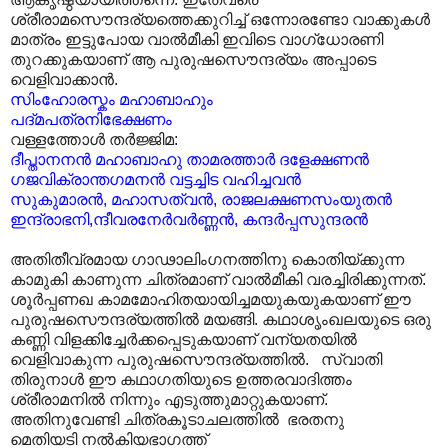
ശ്രീരാമസൌന്ദര്യത്തെക്കുറിച്ച് ഒന്നോരണ്ടോ വാക്കുകൾ
മാത്രം ഇട്ടുപോയ വാൽമീകി ഇവിടെ വാഗ്ധോരണി
തുറക്കുകയാണ് ആ പുരുഷസൌന്ദര്യം അപ്പാടെ
വെളിവാക്കാൻ.
സിംഹോരസ്കം
മഹാബാഹും
പദ്‌മപത്രനിഭേക്ഷണം
വള്ളത്തോൾ തർജ്ജിമ:
ദീപ്താനനൻ മഹാബാഹു താമരത്താർ ദളേക്ഷണൻ
ഗജവിക്രാന്തഗമനൻ വട്ടച്ചിട വഹിച്ചവൻ
സുകുമാരൻ, മഹാസത്വൻ, രാജലക്ഷണസംയുതൻ
ഇന്ദ്രാഭനി,ന്ദീവരനേർവർണ്ണൻ, കന്ദർപ്പസുന്ദരൻ
അതിതീവ്രമായ ഗാഢാലിംഗനത്തിനു കൊതിയ്ക്കുന്ന
കാമുകി കാണുന്ന ചിത്രമാണ് വാൽമീകി വരച്ചിരിക്കുന്നത്.
ശൂർപ്പണഖ കാമമോഹിതയായിച്ചമയുകയുകയാണ് ഈ
പുരുഷസൌന്ദര്യത്തിൽ മയങ്ങി. കഥാശൃംഖലയുടെ ഒരു
കണ്ണി വിളക്കിച്ചേർക്കപ്പെടുകയാണ് വന്യതയിൽ
വെളിവാകുന്ന പുരുഷസൌന്ദര്യത്തിൽ. സ്വാതി
തിരുനാൾ ഈ കഥാഗതിയുടെ ഉത്തരവാദിത്തം
ശ്രീരാമനിൽ നിന്നും എടുത്തുമാറ്റുകയാണ്.
അതിനുവേണ്ടി ചിത്രകൂടാചലത്തിൽ ഭരതനു
മെതിയടി നൽകിയഭാഗത്ത്