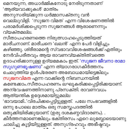
മെനയുന്ന, അധാർമ്മികനോടു നേരിടുന്നതാണ്
‘ആര്യവാക്കുകൾ‘ മാത്രം
അനുസരിയ്ക്കുന്ന ധർമ്മാസക്തനു വൻ
വെല്ലുവിളി. ‘സുജന വിമത’ എന്ന വിശേഷണത്തിൽ
പരാമർശിക്കപ്പെടുന്ന സുജനങ്ങൾ ആരാണെന്നും
വ്യക്തമല്ല.
സീതാപഹരണത്തെ നിരുത്സാഹപ്പെടുത്തിയത്
മാരീചനാണ്. മാരീചനെ ‘ഖലൻ’ എന്ന പേർ വിളിച്ചും
കഴിഞ്ഞു. ശ്രീരാമന്റെ സ്വഭാവവിശേഷങ്ങൾക്ക് എതിരും
നേർവിപരീതവും ആയ രാവണവ്യക്തിത്വത്തെ
ഉദാഹരിക്കാനുള്ള ഉദ്യമമകാം ഇത്.
‘സുജന
ജീവനാ രാമാ
സുഗുണഭൂഷണാ
” എന്ന ത്യാഗരാഗകീർത്തനം
ചെലുത്തിയ ഉൾപ്രേരണ അബോധമായിട്ടെങ്കിലും
സുജനവിമത
എന്ന വാക്കിന്റെ നിബന്ധനയിൽ
കണ്ടേക്കാം.സീതാപഹരണം ലഘൂകരിക്കപ്പെട്ടിരിക്കയാണ്.
അന്വേഷണത്തിനാണു പ്രസക്തി. രാവണവധം
ആത്യന്തിക ഉദ്ദേശമായിട്ടുമല്ല
‘ഭാവയാമി..’വിരചിക്കപ്പെട്ടിട്ടുള്ളത്. പലേ സംഭവങ്ങളിൽ
ഒന്നു പോലെ മാത്രം ഒരു സമസ്തപദത്തിൽ
ഒതുക്കിയിരിക്കുയാണ്. (ഉരു ദശകണ്ഠവിദാരണം). .
കീർത്തനമാണെങ്കിലും ഭക്തിരസം ഏറെ ലുബ്ധോടെയാണു
ചാലിച്ചു കൂട്ടിയിട്ടുള്ളത്. അനുഗ്രഹവും അഭീഷ്ഠവും