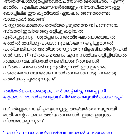
‘അതിഘോരശൂർപ്പണഖാവചനാഗത ഖരാദിഹരം” എന്നു
മാത്രം. എല്ലാകഥസന്ദർഭങ്ങളും നിബന്ധിക്കാനുള്ള
കോപ്പില്ല ഈ കൃതിയൽ എങ്കിലും ഒന്നോരണ്ടൊ
വാക്കുകൾ കൊണ്ട്
വിസ്തൃതകഥാഭാഗം തെര്യപ്പെടുത്താൻ നിപുണനായ
സ്വാതി ഇവിടെ ഒരു ഒളിച്ചു കളിയിൽ
ഏർപ്പെടുന്നു. ശൂർപ്പണഖ അതിഘോരയായെങ്കിൽ
അതിൽ തനിക്കു പങ്കൊന്നുമില്ലെന്ന ഒപ്പിച്ചുമാറൽ.
പഞ്ചവടിയിൽ അത്യന്തസുന്ദരൻ വിളങ്ങിയതിന്റെ പിൻ
ഗതി യാണ് സീതാപഹരണം എന്ന സത്യം ഒളിപ്പിയ്ക്കൽ.
.രാമനെ വലയ്ക്കാൻ വേണ്ടിയാണ് രാവണൻ
സീതാപഹരണത്തിനു മുതിരുന്നത്. ഈ ഉദ്ദേശം
പടത്തലവനായ അകമ്പനൻ രാവണനോടു പറഞ്ഞു
തെര്യപ്പെടുത്തുന്നുണ്ട്:
തദ്ഭാര്യയെക്കക്കുക, വൻ കാട്ടിലിട്ടു വലച്ചു നീ
ആക്കാമി, രാമൻ അവളായ് പിരിഞ്ഞാലുയിർ കൈവിടും
”
സ്വർണ്ണമാനായിച്ചമയാനുള്ള അഭ്യർത്ഥനയുമായി
മാരീചന്റെ പക്കലെത്തിയ രാവണൻ ഇതേ ഉദ്ദേശം
വിശദമാക്കുന്നുണ്ട്:
“എന്നിട്ടു സുഖമായ്ബ്ഭാര്യ പോയഴൽ‌പ്പെട്ടരാമനെ