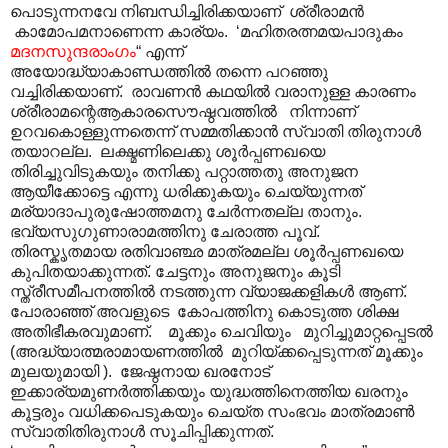
പൊടുന്നനവേ നിബന്ധിച്ചിരിക്കയാണ് ശ്രീരാമൻ
കാമോപമനാണെന്ന കാര്യം. ‘മഹിതരത്നമയപാദുകം
മദനസുന്ദരാംഗം
“ എന്ന്
അയോദ്ധ്യാകാണ്ഡത്തിൽ തന്നെ പറഞ്ഞു
വച്ചിരിക്കയാണ്. രാവണൻ കഥയിൽ വരാനുള്ള കാരണം
ശ്രീരാമന്റെആകാരസൌഷ്ഠവത്തിൽ നിന്നാണ്
ഉറവകൊള്ളുന്നതെന്ന് സമ്മതിക്കാൻ സ്വാതി തിരുനാൾ
തയാറല്ല. ലക്ഷ്മണിലെക്കു ശൂർപ്പണഖയെ
തിരിച്ചുവിടുകയും തനിക്കു പറ്റാത്തതു അനുജന
ആയീക്കോട്ടെ എന്നു ധരിക്കുകയും ചെയ്യുന്നത്
മര്യാദാപുരുഷോത്തമനു ചേർന്നതല്ല താനും.
ഭവ്യസുഗുണാരാമത്തിനു ചേരാത്ത പൂവ്.
തിരസ്കൃതമായ രതിവാഞ്ഛ മാത്രമല്ല ശൂർപ്പണഖയെ
കുപിതയാക്കുന്നത്. ചേട്ടനും അനുജനും കൂടി
സ്ത്രീസമീപനത്തിൽ നടത്തുന്ന വ്യാജക്കളികൾ ആണ്.
പോരാഞ്ഞ് അവളുടെ കോപത്തിനു കൊടുത്ത ശിക്ഷ
അതിഭീകരവുമാണ്. മൂക്കും ചെവിയും മുറിച്ചുമാറ്റപ്പെടൽ
(അദ്ധ്യാത്മരാമായണത്തിൽ മുറിയ്ക്കപ്പെടുന്നത് മൂക്കും
മുലയുമായി ). ജേഷ്ഠനായ ഖരനോട്
ഇക്കാര്യമുണർത്തിക്കയും യുദ്ധത്തിനെത്തിയ ഖരനും
കൂട്ടരും വധിക്കപെടുകയും ചെയ്ത സംഭവം മാത്രമാൺ
സ്വാതിതിരുനാൾ സൂചിപ്പിക്കുന്നത്.