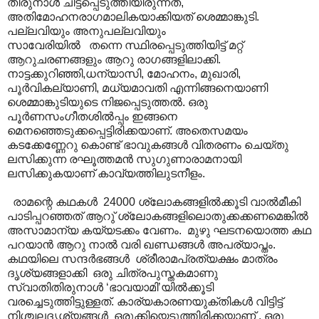
തിരുനാള്‍ ചിട്ടപ്പെടുത്തിയിരുന്നത്,
അതിമോഹനരാഗമാലികയാക്കിയത് ശെമ്മാങ്കുടി.
പല്ലവിയും അനുപല്ലവിയും
സാവേരിയിൽ തന്നെ സ്ഥിരപ്പെടുത്തിയിട്ട് മറ്റ്
ആറുചരണങ്ങളും ആറു രാഗങ്ങളിലാക്കി.
നാട്ടക്കുറിഞ്ഞി,ധന്യാസി, മോഹനം, മുഖാരി,
പൂര്‍വികല്യാണി, മധ്യമാവതി എന്നിങ്ങനെയാണി
ശെമ്മാങ്കുടിയുടെ നിജപ്പെടുത്തല്‍. ഒരു
പൂര്‍ണസംഗീതശില്‍പ്പം ഇങ്ങനെ
മെനഞ്ഞെടുക്കപ്പെട്ടിരിക്കയാണ്. അതെസമയം ‍
കടക്കേണ്ണേറു കൊണ്ട് ഭാവുകങ്ങള്‍ വിതരണം ചെയ്തു
ലസിക്കുന്ന രഘൂത്തമന്‍ സുഗുണാരാമനായി
ലസിക്കുകയാണ് കാവ്യത്തിലുടനീളം.
രാമന്റെ കഥകള്‍ ‍ 24000 ശ്ലോകങ്ങളില്‍ക്കൂടി വാല്‍മീകി
പാടിപ്പറഞ്ഞത് ആറു് ശ്ലോകങ്ങളിലൊതുക്കക്കണമെങ്കില്‍
അസാമാന്യ കയ്യടക്കം വേണം. മുഴു ഘടനയൊത്ത കഥ
പറയാന്‍ ആറു നാൽ വരി ഖണ്ഡങ്ങൾ‍ അപര്യാപ്തം.
കഥയിലെ സന്ദര്‍ഭങ്ങൾ‍ ശ്രീരാമപ്രത്യക്ഷം മാത്രം
ദൃശ്യങ്ങളാക്കി ഒരു ചിത്രപുസ്തകമാണു
സ്വാതിതിരുനാള്‍ ‘ഭാവയാമി’യില്‍ക്കൂടി
വരച്ചെടുത്തിട്ടുള്ളത്. കാര്യകാരണയുക്തികള്‍ വിട്ടിട്ട്
നിശ്ചലദൃശ്യങ്ങള്‍ ഒരുക്കിയെടുത്തിരിക്കയാണ് . ഒരു