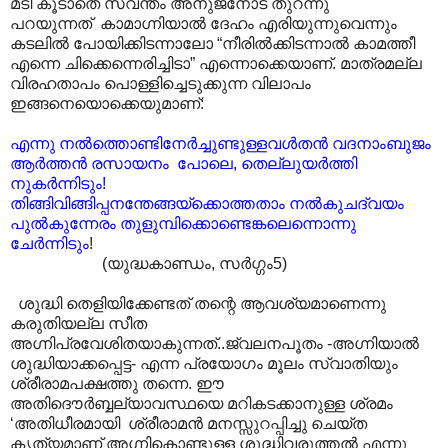
മടി കൂടാതെ സ്വന്തം അനുജനോട് തുറന്നു
പറയുന്നത് കാമാഗ്നിയാൽ ദേഹം എരിയുന്നുവെന്നും
കടലിൽ പോയിക്കിടന്നാലോ “നീരിൽക്കിടന്നാൽ കാമത്തീ
എന്നെ ചിക്കെന്നെരിച്ചിടാ” എന്നൊക്കെയാണ്. മാത്രമല്ല
വിരഹതാപം പൊള്ളിച്ചെടുക്കുന്ന വിലാപം
ഇങ്ങനെയൊക്കെയുമാണ്:
എന്നു നൽത്തൊണ്ടിനേർച്ചുണ്ടുള്ളവൾതൻ വദനാംബുജം
ആർത്തൻ രസായനം പോലെ, തെല്ലുയർത്തി
നുകർന്നിടും!
തിങ്ങിവിങ്ങിപ്പനന്തേങ്ങയ്ക്കൊത്തതാം നൽകുചദ്വയം
പുൽകുന്നേരം തുളുമ്പിക്കൊണ്ടെങ്കലെന്നൊന്നു
ചേർന്നിടും
!
(യുദ്ധകാണ്ഡം, സർഗ്ഗം5)
ശുദ്ധി തെളിയിക്കേണ്ടത് തന്റെ ആവശ്യമാണെന്നു
കരുതിയല്ല സീത
അഗ്നിപ്രവേശിതയാകുന്നത്..ജ്വലനപൂതം -അഗ്നിയാൽ
ശുദ്ധിയാക്കപ്പെട്ട- എന്ന പ്രയോഗം മൂലം സ്വാ‍തിയും
ശ്രീരാമപക്ഷത്തു തന്നെ. ഈ
അതിദൌർബ്ബല്യാ‍വസ്ഥയെ മറികടക്കാനുള്ള ശ്രമം
‘അതിധീരമായി ശ്രീരാമൻ മനസ്സുറപ്പിച്ചു ചെയ്ത
കൃത്യമാണ് അഗ്നികൊണ്ടുള്ള ശുദ്ധിവരുത്തൽ എന്നു