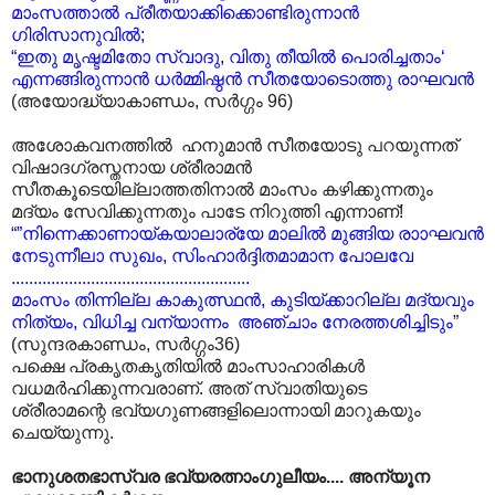
മാംസത്താൽ പ്രീതയാക്കിക്കൊണ്ടിരുന്നാൻ
ഗിരിസാനുവിൽ;
“ഇതു മൃഷ്ടമിതോ സ്വാദു, വിതു തീയിൽ പൊരിച്ചതാം‘
എന്നങ്ങിരുന്നാൻ ധർമ്മിഷ്ഠൻ സീതയോടൊത്തു രാഘവൻ
(അയോദ്ധ്യാകാണ്ഡം, സർഗ്ഗം 96)
അശോകവനത്തിൽ ഹനുമാൻ സീതയോടു പറയുന്നത്
വിഷാദഗ്രസ്തനായ ശ്രീരാമൻ
സീതകൂടെയില്ലാത്തതിനാൽ മാംസം കഴിക്കുന്നതും
മദ്യം സേവിക്കുന്നതും പാടേ നിറുത്തി എന്നാണ്!
“”നിന്നെക്കാണായ്കയാലാര്യേ മാലിൽ മുങ്ങിയ രാ‍ാഘവൻ
നേടുന്നീലാ സുഖം, സിംഹാർദ്ദിതമാമാന പോലവേ
......................................................
മാംസം തിന്നില്ല കാകുത്സ്ഥൻ, കുടിയ്ക്കാറില്ല മദ്യവും
നിത്യം, വിധിച്ച വന്യാന്നം അഞ്ചാം നേരത്തശിച്ചിടും
”
(സുന്ദരകാണ്ഡം, സർഗ്ഗം36)
പക്ഷെ പ്രകൃതകൃതിയിൽ മാംസാഹാരികൾ
വധമർഹിക്കുന്നവരാണ്. അത് സ്വാതിയുടെ
ശ്രീരാമന്റെ ഭവ്യഗുണങ്ങളിലൊന്നായി മാറുകയും
ചെയ്യുന്നു.
ഭാനുശതഭാസ്വര ഭവ്യരത്നാംഗുലീയം.... അന്യൂന