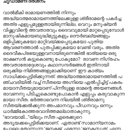
ചൂഡാമണി ദർശനം
വാൽമീകി രാമായണത്തിൽ നിന്നും
അദ്ധ്യാത്മരാമായണത്തിലേക്കുള്ള ശ്രീരാമന്റെ പകർച്ച
അത്ര എളുപ്പമുള്ളതായിരുന്നില്ല. വെറും മനുഷ്യൻ
വിഷ്ണുവിന്റെ അവതാരവും ദൈവവുമായി മാറ്റപ്പെടുമ്പോൾ
മാനുഷികമായബുദ്ധിമുട്ടുകളും ദൌർബല്യങ്ങളും
ഒളിപ്പിക്കുകയോ മാറ്റിവയ്ക്കപ്പെടുകയോ പുതിയ
ആവരണത്താൽ പുതപ്പിക്കുകയോ വേണ്ടി വരും. അത്ര
ദൈവീകപ്രഭയുള്ളവനായിരുന്നെങ്കിൽ ഭാര്യയെ ഒരു
രാക്ഷസൻ കട്ടുകൊണ്ടു പോകുമോ? രാവണ നിഗ്രഹം
അവതാരോദ്ദേശവും കഥാസന്ദർഭങ്ങൾ ഇതിനായി
ഒരുക്കിയ നിമിത്തങ്ങളുമാക്കിയാണ് ഈ കാ‍ര്യം
സാധിക്കപ്പെട്ടിരിക്കുന്നത്. അദ്ധ്യാത്മരാമായണത്തിൽ പ
ഞ്ചവടിയിൽ വച്ച് സീതയെ അഗ്നിയെ ഏൽ‌പ്പിച്ചിട്ട് പകരം
മായാസീതയുമായാണ് പിന്നീടുള്ള രാമന്റെ അയണങ്ങൾ.
രാവണനു പിടിച്ചുകൊണ്ടുപോകാൻ എളുപ്പം കരുവാകുന്ന
മായാ സീത. ഭർത്താവെന്ന നിലയിൽ ശ്രീരാമനു
സീതയ്ക്കേൽക്കുന്ന അപമാനവും പീഡനവും ഒന്നും
ധാർമ്മികോത്തരവാദിത്തമല്ലാതാകുന്നു.
“ഭാവയാമി...”യിലും സീത ഏരെക്കുറെ
അദൃയക്കപ്പെട്ടിരിക്കയാണ്. ഏതാണ്ട് സാമാന്യനാമം
പോലെ തോന്നുന്ന ‘ജനകജ‘ എന്നോ ‘ജനകസുത‘ എന്ന