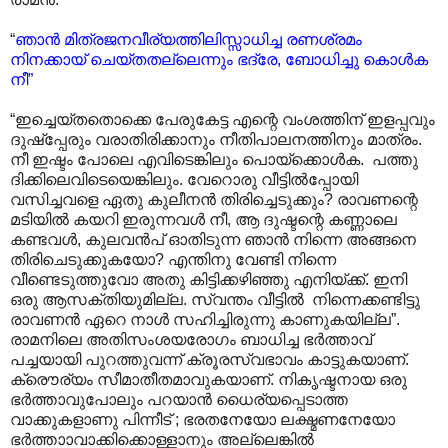
“
ഞാൻ മിത്രജനവീര്യത്തിലിസ്സാധിച്ച രണശ്രമം
നിനക്കായ് ചെയ്തതല്ലെന്നും ഭദ്രേ, ബോധിച്ചു കൊൾക
നീ”
“ഇച്ചെയ്തതൊക്കെ പേരുകേട്ട എന്റെ വംശത്തിന് ഇളപ്പവും
ദുഷ്പ്പേരും വരാതിരിക്കാനും നീതിപാലനത്തിനും മാത്രം.
നീ ഇഷ്ടം പോലെ എവിടെങ്കിലും പൊയ്ക്കൊൾക. പത്തു
ദിക്കിലെവിടെയെങ്കിലും. വേറൊരു വീട്ടിൽ‌പ്പോയി
വസിച്ചവളെ ഏതു കുലീനൻ തിരിച്ചെടുക്കും? രാവണന്റെ
മടിയിൽ കയറി ഇരുന്നവൾ നീ, ആ ദുഷ്ടന്റെ കണ്ണാലെ
കണ്ടവൾ, കുലവൻപ് ഓതിടുന്ന ഞാൻ നിന്നെ അങ്ങനെ
തിരിചെടുക്കുകയോ? എന്തിനു വേണ്ടി നിന്നെ
വീണ്ടെടുത്തുവോ അതു കിട്ടിക്കഴിഞ്ഞു എനിയ്ക്ക്. ഇനി
ഒരു ആസക്തിയുമില്ല. സ്വന്തം വീട്ടിൽ നിന്നെക്കണ്ടിട്ടു
രാവണൻ ഏറെ നാൾ സഹിച്ചിരുന്നു കാണുകയില്ല”.
രാമനിലെ അതിസംശയരോഗം ബാധിച്ച ഭർത്താവ്
പച്ചയായി പുറത്തുവന്ന് ക്രൂരസ്വഭാവം കാട്ടുകയാണ്.
ക്രൌര്യം സീമാതീതമാവുകയാണ്. നികൃഷ്ടനായ ഒരു
ഭർത്താവുപോലും പറയാൻ ധൈര്യപ്പെടാത്ത
വാക്കുകളാണു പിന്നീട് ; ഭരതനേയോ ലക്ഷ്മണനേയോ
ഭർത്താ‍ാവാക്കിക്കൊള്ളാനും അല്ലെങ്കിൽ