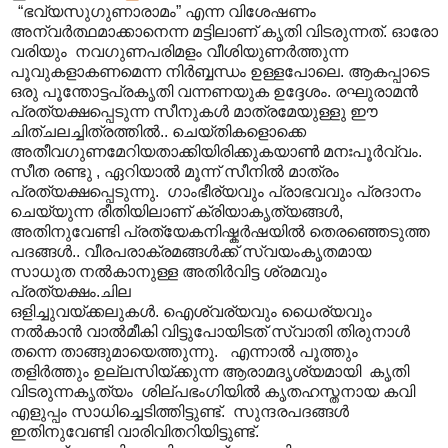
“ഭവ്യസുഗുണാരാമം” എന്ന വിശേഷണം
അന്വര്‍ത്ഥമാക്കാനെന്ന മട്ടിലാണ് കൃതി വിടരുന്നത്. ഓരോ
വരിയും നവഗുണപരിമളം വീശിയുണര്‍ത്തുന്ന
പൂവുകളാകണമെന്ന നിർബ്ബന്ധം ഉള്ളപോലെ. ആകപ്പാടെ
ഒരു പൂന്തോട്ടപ്രകൃതി വന്നണയുക ഉദ്ദേശം. രഘുരാമന്‍
പ്രത്യക്ഷപ്പെടുന്ന സീനുകള്‍ മാത്രമേയുള്ളു ഈ
ചിത്ചലച്ചിത്രത്തില്‍.. ചെയ്തികളൊക്കെ
അതീവഗുണമേറിയതാക്കിയിരിക്കുകയാണ്‍ മനഃപൂര്‍വ്വം.
സീത രണ്ടു ‍, ഏറിയാൽ മൂന്ന് സീനിൽ മാത്രം
പ്രത്യക്ഷപ്പെടുന്നു. ഗാംഭീര്യവും പ്രാഭവവും പ്രദാനം
ചെയ്യുന്ന രീതിയിലാണ് ക്രിയാകൃത്യങ്ങള്‍,
അതിനുവേണ്ടി പ്രത്യേകനിഷ്കര്‍ഷയില്‍ തെരഞ്ഞെടുത്ത
പദങ്ങള്‍.. വീരപരാക്രമങ്ങള്‍ക്ക് സ്വയംകൃതമായ
സാധുത നല്‍കാനുള്ള അതിര്‍വിട്ട ശ്രമവും
പ്രത്യക്ഷം.ചില
ഒളിച്ചുവയ്ക്കലുകള്‍. ഐശ്വര്യവും ധൈര്യവും
നല്‍കാന്‍ വാല്‍മീകി വിട്ടുപോയിടത് സ്വാതി തിരുനാള്‍
തന്നെ താങ്ങുമായെത്തുന്നു. എന്നാല്‍ പൂത്തും
തളിര്‍ത്തും ഉല്ലസിയ്ക്കുന്ന ആരാമദൃശ്യമായി കൃതി
വിടരുന്നകൃത്യം ശില്പഭംഗിയില്‍ കൃതഹസ്തനായ കവി
എളുപ്പം സാധിച്ചെടിത്തിട്ടുണ്ട്. സുന്ദരപദങ്ങൾ
ഇതിനുവേണ്ടി വാരിവിതറിയിട്ടുണ്ട്.