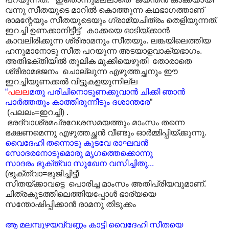
വന്നു സീതയുടെ മാറിൽ കൊത്തുന്ന കഥഭാഗത്താണ്
രാമന്റേയും സീതയുടെയും ഗ്രാമ്യചിത്രം തെളിയുന്നത്.
ഇറച്ചി ഉണക്കാനിട്ടീട്ട് കാക്കയെ ഓടിയ്ക്കാൻ
കാവലിരിക്കുന്ന ശ്രീരാമനും സീതയും. ലങ്കയിലെത്തിയ
ഹനുമാനോടു സീത പറയുന്ന അടയാളവാക്യഭാഗം.
അതിഭക്തിയിൽ തൂലിക മുക്കിയെഴുതി തോരാതെ
ശ്രീരാമഭജനം ചൊല്ലുന്ന എഴുത്തച്ഛനും ഈ
ഇറച്ചിയുണക്കൽ വിട്ടുകളയുന്നില്ല
“
പലല
മതു പരിചിനൊടുണക്കുവാൻ ചിക്കി ഞാൻ
പാർത്തതും കാത്തിരുന്നീടും ദശാന്തരേ
”
(പലലം=ഇറച്ചി) .
ഭരദ്വാശ്രമപ്രവേശസമയത്തും മാംസം തന്നെ
ഭക്ഷണമെന്നു എഴുത്തച്ഛൻ വീണ്ടും ഓർമ്മിപ്പിയ്ക്കുന്നു.
വൈദേഹി തന്നൊടു കൂടവേ രാഘവൻ
സോദരനോടുമൊരു മൃഗത്തെക്കൊന്നു
സാദരം ഭുക്ത്വാ സുഖേന വസിച്ചിതു...
(ഭുക്ത്വാ=ഭുജിച്ചിട്ട്)
സീതയ്ക്കാവട്ടെ പൊരിച്ച മാംസം അതിപ്രിയവുമാണ്.
ചിത്രകൂടത്തിലെത്തിയപ്പോൾ ഭാര്യയെ
സന്തോഷിപ്പിക്കാൻ രാമനു തിടുക്കം
ആ മലമ്പുഴയവ്വണ്ണം കാട്ടി വൈദേഹി സീതയെ