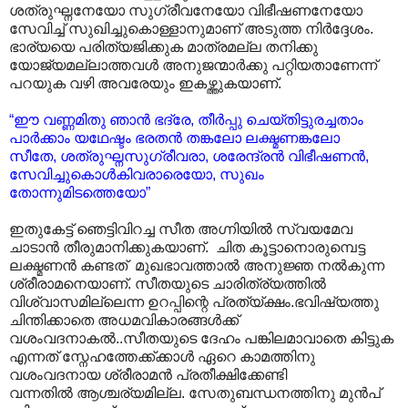
ശത്രുഘ്നനേയോ സുഗ്രീവനേയോ വിഭീഷണനേയോ
സേവിച്ച് സുഖിച്ചുകൊള്ളാനുമാണ് അടുത്ത നിർദ്ദേശം.
ഭാര്യയെ പരിത്യജിക്കുക മാത്രമല്ല തനിക്കു
യോജ്യമല്ലാത്തവൾ അനുജന്മാർക്കു പറ്റിയതാണേന്ന്
പറയുക വഴി അവരേയും ഇകഴ്ത്തുകയാണ്.
“ഈ വണ്ണമിതു ഞാൻ ഭദ്രേ, തീർപ്പു ചെയ്തിട്ടുരച്ചതാം
പാർക്കാം യഥേഷ്ടം ഭരതൻ തങ്കലോ ലക്ഷ്മണങ്കലോ
സീതേ, ശത്രുഘ്നസുഗ്രീവരാ, ശരേന്ദ്രൻ വിഭീഷണൻ,
സേവിച്ചുകൊൾകിവരാരെയോ, സുഖം
തോന്നുമിടത്തെയോ”
ഇതുകേട്ട് ഞെട്ടിവിറച്ച സീത അഗ്നിയിൽ സ്വയമേവ
ചാടാൻ തീരുമാനിക്കുകയാണ്. ചിത കൂട്ടാനൊരുമ്പെട്ട
ലക്ഷ്മണൻ കണ്ടത് മുഖഭാവത്താൽ അനുജ്ഞ നൽകുന്ന
ശ്രീരാമനെയാണ്. സീതയുടെ ചാരിത്ര്യത്തിൽ
വിശ്വാസമില്ലെന്ന ഉറപ്പിന്റെ പ്രത്യ്ക്ഷം.ഭവിഷ്യത്തു
ചിന്തിക്കാതെ അധമവികാരങ്ങൾക്ക്
വശംവദനാകൽ..സീതയുടെ ദേഹം പങ്കിലമാവാതെ കിട്ടുക
എന്നത് സ്നേഹത്തേക്ക്ക്കാൾ ഏറെ കാമത്തിനു
വശംവദനായ ശ്രീരാമൻ പ്രതീക്ഷിക്കേണ്ടി
വന്നതിൽ ആശ്ചര്യമില്ല. സേതുബന്ധനത്തിനു മുൻപ്