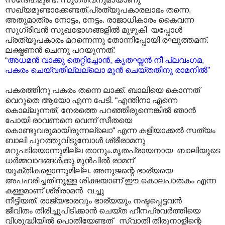
സഖ്യമുണ്ടാക്കേണ്ടത്,പ്രത്യുപകാരലാഭം തന്നെ,
അതുമാത്രം നോട്ടം, നേട്ടം. രാജാധികാരം കൈവന്ന
സുഗ്രീവൻ സുഖഭോഗങ്ങളിൽ മുഴുകി യപ്പോൾ
പ്രത്യുപകാരം മറന്നെന്നു തോന്നിപ്പോയി രഘൂത്തമന്.
ലക്ഷ്മണൻ ചെന്നു പറയുന്നത്:
“
അധമൻ വാക്കു തെറ്റിച്ചോൻ, കൃതഘ്നൻ നീ പ്ലവംഗമ,
പകരം ചെയ്‌വതില്ലല്ലൊ മുൻ ചെയ്തതിനു രാമനിൽ”
പകരത്തിനു പകരം തന്നെ ലാക്ക്. ബാലിയെ കൊന്നത്
വെറുതെ ആയോ എന്ന പേടി. “എന്തിനാ എന്നെ
കൊല്ലുന്നത്, നേരത്തെ പറഞ്ഞിരുന്നെങ്കിൽ ഞാൻ
പോയി രാവണനെ വെന്ന് സീതയെ
കൊണ്ടുവരുമായിരുന്നല്ലൊ“ എന്ന കളിയാക്കൽ സത്യം
ബാലി പുറത്തുവിടുമ്പോൾ ശ്രീരാമനു
മറുപടിയൊന്നുമില്ല താനും.മൃതപ്രായനായ ബാലിയുടെ
ധർമ്മവാദങ്ങൾക്കു മുൻപിൽ രാമന്
യുക്തികളൊന്നുമില്ല. അനുജന്റെ ഭാര്യയെ
അപഹരിച്ചതിനുള്ള ശിക്ഷയാണ് ഈ കൊലപാതകം എന്ന
കള്ളമാണ് ശ്രീരാമൻ വച്ചു
നീട്ടിയത്. രാജ്യഭാരവും ഭാര്യയും നഷ്ടപ്പെട്ടവൻ
ജീവിതം തിരിച്ചുപിടിക്കാൻ ചെയ്ത ഹീനപ്രവർത്തിയെ
വിശുദ്ധിയിൽ പൊതിയേണ്ടത് സ്വാതി തിരുനാളിന്റെ