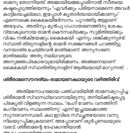
രാമനു തോന്നിയത്. അമ്മായിയമ്മപ്പോരിനാല്‍ സീതയെ
കഷ്ടപ്പെടുത്തിയെന്നും “ഏവര്‍ക്കും പ്രിയനാമെന്നെ അവള്‍
കാട്ടിലയച്ചല്ലൊ, ഇപ്പോള്‍ കൃതാര്‍ത്ഥയായിക്കാണും“
എന്നൊക്കെ കൈകേയീഭര്‍സനം ‍ പുറത്തിട്ട ആളാണ്
അദ്ദേഹം. അതിനും മുൻപു ഗംഗാതരണത്തിനു ശേഷം
വ്യാകുലനായ രാമൻ കൌസല്യക്കും സുമിത്രയ്ക്കും
വിഷം നൽകിയേക്കും കൈകേയി എന്നും ശങ്കിക്കുന്നുണ്ട്.
സ്വാതി തിരുനാളിന്റെ രാമന്‍ സജ്ജനങ്ങള്‍ പറഞ്ഞിട്ടു
വനയാത്ര ചെയ്തവന്‍ മാത്രമാണ്. അനുസരണ
മാത്രമല്ല അതു നല്ലവരുടെ
അനുജ്ഞപ്രകാരവുമായിരിക്കണം. അങ്ങനെയാണ്
കൈകേയി സ്വാതിതിരുനാളിന് ആര്യയായി മാറുന്നത്. .
ശ്രീരാമസൌന്ദര്യം-രാമായണകഥയുടെ വഴിത്തിരിവ്
അതിമനോഹരമായ പഞ്ചവടിയിൽ താമസമുറപ്പിച്ച
ശ്രീരാമൻ സ്വാസ്ഥ്യവാനായിരുന്നു. തനിയിക്കിഷ്ടപ്പെട്ട
പ്രകൃതി വിളങ്ങുന്ന സ്ഥലം. “ഭംഗി വേണം വനത്തിനി
ഭംഗിവേണം സ്ഥലത്തിന്നു‘ എന്ന് ഇച്ഛയക്കൊത്ത
സുന്ദരവനസ്ഥലി. കഥ ഇവിടെ സ്വച്ഛതയോടെ വന്നു
നിലയുറപ്പിക്കുകയാണ്. അപ്പോഴാണ് ശൂർപ്പണഖയുടെ
വരവ്. ശ്രീരാമന്റെ ദേഹകാന്തിയാൽ
ആകൃഷ്ഠയായിത്തന്നെ. ഇതേവരെ