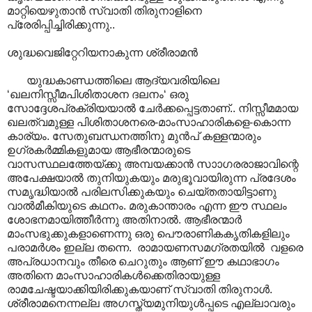
മാറ്റിയെഴുതാൻ സ്വാതി തിരുനാളിനെ
പ്രേരിപ്പിച്ചിരിക്കുന്നു..
ശുദ്ധവെജിറ്റേറിയനാകുന്ന ശ്രീരാമൻ
യുദ്ധകാണ്ഡത്തിലെ ആദ്യവരിയിലെ
‘ഖലനിസ്സീമപിശിതാശന ദലനം‘ ഒരു
സോദ്ദേശപ്രക്രിയയാൽ ചേർക്കപ്പെട്ടതാണ്.. നിസ്സീമമായ
ഖലത്വമുള്ള പിശിതാശനരെ-മാംസാഹാരികളെ-കൊന്ന
കാര്യം. സേതുബന്ധനത്തിനു മുൻപ് കള്ളന്മാരും
ഉഗ്രകർമ്മികളുമായ ആഭീരന്മാരുടെ
വാസസ്ഥലത്തേയ്ക്കു അമ്പയക്കാൻ സാ‍ാഗരരാജാവിന്റെ
അപേക്ഷയാൽ തുനിയുകയും മരുഭൂവായിരുന്ന പ്രദേശം
സമൃദ്ധിയാൽ പരിലസിക്കുകയും ചെയ്തതായിട്ടാണു
വാൽമീകിയുടെ കഥനം. മരുകാന്താരം എന്ന ഈ സ്ഥലം
ശോഭനമായിത്തീർന്നു അതിനാൽ. ആഭീരന്മാർ
മാംസഭുക്കുകളാണെന്നു ഒരു പൌരാണികകൃതികളിലും
പരാമർശം ഇല്ല തന്നെ. രാമായണസമഗ്രതയിൽ വളരെ
അപ്രധാനവും തീരെ ചെറുതും ആണ് ഈ കഥാഭാഗം
അതിനെ മാംസാ‍ഹാരികൾക്കെതിരായുള്ള
രാമചേഷ്ടയാക്കിയിരിക്കുകയാണ് സ്വാതി തിരുനാ‍ൾ.
ശ്രീരാമനെന്നല്ല അഗസ്ത്യമുനിയുൾപ്പടെ എല്ലാവരും