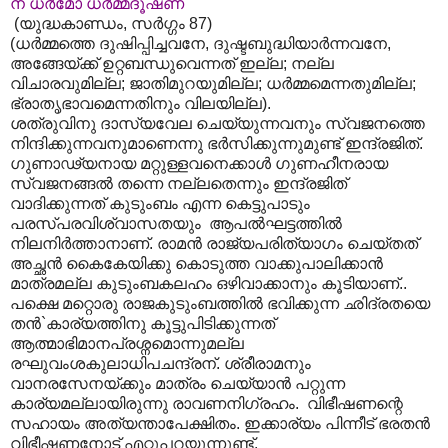
ന ധർമോ ധർമ്മദൂഷണ
(യുദ്ധകാണ്ഡം, സർഗ്ഗം 87)
(ധർമ്മത്തെ ദുഷിപ്പിച്ചവനേ, ദുഷ്ടബുദ്ധിയാർന്നവനേ,
അങ്ങേയ്ക്ക് ഉറ്റബന്ധുവെന്നത് ഇല്ല; നല്ല
വിചാരവുമില്ല; ജാതിമുറയുമില്ല; ധർമ്മമെന്നതുമില്ല;
ഭ്രാതൃഭാവമെന്നതിനും വിലയില്ല).
ശത്രുവിനു ദാസ്യവേല ചെയ്യുന്നവനും സ്വജനത്തെ
നിന്ദിക്കുന്നവനുമാണെന്നു ഭർസിക്കുന്നുമുണ്ട് ഇന്ദ്രജിത്.
ഗുണാഢ്യനായ മറ്റുള്ളവനെക്കാൾ ഗുണഹീനരായ
സ്വജനങ്ങൽ തന്നെ നല്ലതെന്നും ഇന്ദ്രജിത്
വാദിക്കുന്നത് കുടുംബം എന്ന കെട്ടുപാടും
പരസ്പരവിശ്വാസതയും ആപൽഘട്ടത്തിൽ
നിലനിർത്താനാണ്. രാമൻ രാജ്യപരിത്യാഗം ചെയ്തത്
അച്ഛൻ കൈകേയിക്കു കൊടുത്ത വാക്കുപാലിക്കാൻ
മാത്രമല്ല കുടുംബകലഹം ഒഴിവാക്കാനും കൂടിയാണ്..
പക്ഷെ മറ്റൊരു രാജകുടുംബത്തിൽ ഭവിക്കുന്ന ഛിദ്രതയെ
തൻ`കാര്യത്തിനു കൂട്ടുപിടിക്കുന്നത്
ആത്മാഭിമാനപ്രശ്നമൊന്നുമല്ല
രഘുവംശകുലാധിപചന്ദ്രന്. ശ്രീരാമനും
വാനരസേനയ്ക്കും മാത്രം ചെയ്യാൻ പറ്റുന്ന
കാര്യമല്ലായിരുന്നു രാവണനിഗ്രഹം. വിഭീഷണന്റെ
സഹായം അത്യന്താപേക്ഷിതം. ഇക്കാര്യം പിന്നീട് ഭരതൻ
വിഭീഷണനോട് എറ്റുപറയുന്നുണ്ട്.