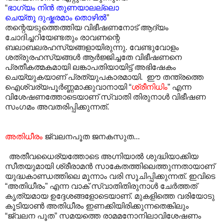
“
ഭാഗ്യം നിൻ തുണയാലല്ലൊ
ചെയ്തൂ ദുഷ്കരമാം തൊഴിൽ
”
തന്റെയടുത്തെത്തിയ വിഭീഷണനോട് ആദ്യം
ചോദിച്ചറിയേണ്ടതും രാവണന്റെ
ബലാബലരഹസ്യങ്ങളായിരുന്നു. വേണ്ടുവോളം
ശത്രുരഹസ്യങ്ങൾ ആർജ്ജിച്ചതേ വിഭീഷണനെ
പ്രതീകത്മകമായി ലങ്കാപതിയായിട്ട് അഭിഷേകം
ചെയ്യുകയാണ് പ്രത്യുപകാരമായി. ഈ തന്ത്രത്തെ
ഐശ്വര്യപൂർണ്ണമാക്കുവാനായി “
ശ്രീനിധിം
” എന്ന
വിശേഷണത്തോടെയാണ് സ്വാതി തിരുനാൾ വിഭീഷണ
സംഗമം അവതരിപ്പിക്കുന്നത്.
അതിധീരം
ജ്വലനപൂത ജനകസുത...
അതീവധൈര്യത്തോടെ അഗ്നിയാൽ ശുദ്ധിയാക്കിയ
സീതയുമായി ശ്രീരാമൻ സാകേതത്തിലെത്തുന്നതായാണ്
യുദ്ധകാണ്ഡത്തിലെ മൂന്നാം വരി സൂചിപ്പിക്കുന്നത്. ഇവിടെ
“അതിധീരം” എന്ന വാക് സ്വാതിതിരുനാൾ ചേർത്തത്
കൃത്യമായ ഉദ്ദേശങ്ങളോടെയാണ്. മുകളിത്തെ വരിയോടു
കൂടിയാൺ അതിധീരം ഇണക്കിയിരിക്കുന്നതെങ്കിലും
“ജ്വലന പൂത” സമയത്തെ രാമമനോനിലാവിശേഷണം