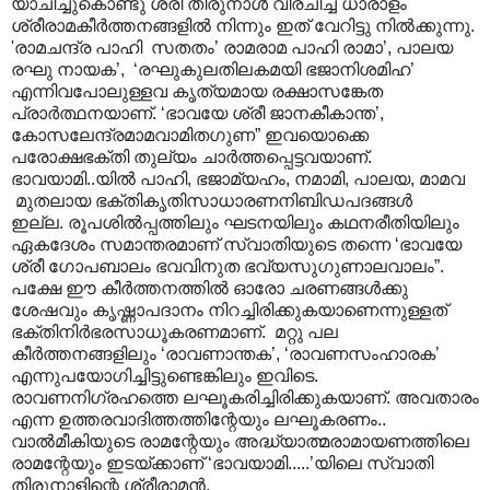
യാചിച്ചുകൊണ്ടു ശ്രീ തിരുനാൾ വിരചിച്ച ധാരാളം
ശ്രീരാമകീർത്തനങ്ങളിൽ നിന്നും ഇത് വേറിട്ടു നിൽക്കുന്നു.
'രാമചന്ദ്ര പാഹി സതതം’ രാമരാമ പാഹി രാമാ’, പാലയ
രഘു നായക’, ‘രഘുകുലതിലകമയി ഭജാനിശമിഹ’
എന്നിവപോലുള്ളവ കൃത്യമായ രക്ഷാസങ്കേത
പ്രാർത്ഥനയാണ്. ‘ഭാവയേ ശ്രീ ജാനകീകാന്ത’,
കോസലേന്ദ്രമാമവാമിതഗുണ” ഇവയൊക്കെ
പരോക്ഷഭക്തി തുല്യം ചാർത്തപ്പെട്ടവയാണ്.
ഭാവയാമി..യിൽ പാഹി, ഭജാമ്യഹം, നമാമി, പാലയ, മാമവ
മുതലായ ഭക്തികൃതിസാധാരണനിബിഡപദങ്ങൾ
ഇല്ല. രൂപശിൽ‌പ്പത്തിലും ഘടനയിലും കഥനരീതിയിലും
ഏകദേശം സമാന്തരമാണ് സ്വാതിയുടെ തന്നെ ‘ഭാവയേ
ശ്രീ ഗോപബാലം ഭവവിനുത ഭവ്യസുഗുണാലവാലം”.
പക്ഷേ ഈ കീർത്തനത്തിൽ ഓരോ ചരണങ്ങൾക്കു
ശേഷവും കൃഷ്ണാപദാനം നിറച്ചിരിക്കുകയാണെന്നുള്ളത്
ഭക്തിനിർഭരസാധൂകരണമാണ്. മറ്റു പല
കീർത്തനങ്ങളിലും ‘രാവണാന്തക’, ‘രാവണസംഹാരക’
എന്നുപയോഗിച്ചിട്ടുണ്ടെങ്കിലും ഇവിടെ.
രാവണനിഗ്രഹത്തെ ലഘൂകരിച്ചിരിക്കുകയാണ്. അവതാരം
എന്ന ഉത്തരവാദിത്തത്തിന്റേയും ലഘൂകരണം..
വാൽമീകിയുടെ രാമന്റേയും അദ്ധ്യാത്മരാമായണത്തിലെ
രാമന്റേയും ഇടയ്ക്കാണ് ‘ഭാവയാമി.....’യിലെ സ്വാതി
തിരുനാളിന്റെ ശ്രീരാമൻ.