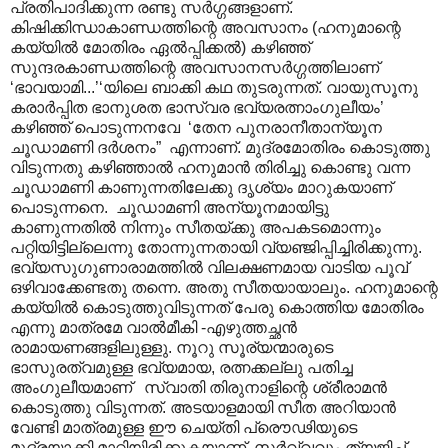
പ്രതിപാദിക്കുന്ന രണ്ടു സർഗ്ഗങ്ങളാണ്.
കിഷിക്കിന്ധാകാണ്ഡത്തിന്റെ അവസാനം (ഹനുമാന്റെ
കയ്യിൽ മോതിരം ഏൽ‌പ്പിക്കൽ) കഴിഞ്ഞ്
സുന്ദരകാണ്ഡത്തിന്റെ അവസാനസർഗ്ഗത്തിലാണ്
‘ഭാവയാമി...’‘യിലെ ബാക്കി കഥ തുടരുന്നത്. വായുസൂനു
കരാർപ്പിത ഭാനുശത ഭാസ്വര ഭവ്യരത്നാംഗുലീയം’
കഴിഞ്ഞ് പൊടുന്നനവേ ‘തേന പുനരാനീതാന്യൂന
ചൂഡാമണി ദർശനം” എന്നാണ്. മുദ്രമോതിരം കൊടുത്തു
വിടുന്നതു കഴിഞ്ഞാൽ ഹനുമാൻ തിരിച്ചു കൊണ്ടു വന്ന
ചൂഡാമണി കാണുന്നതിലേക്കു ദൃശ്യം മാറുകയാണ്
പൊടുന്നനെ. ചൂഡാമണി അന്യൂനമായിട്ടു
കാണുന്നതിൽ നിന്നും സീതയ്ക്കു അപകടമൊന്നും
പറ്റിയിട്ടില്ലെന്നു തോന്നുന്നതായി വ്യഞ്ജിപ്പിച്ചിരിക്കുന്നു.
ഭവ്യസുഗുണാരാമത്തിൽ വിലക്ഷണമായ വാടിയ പൂവ്
ഒഴിവാക്കേണ്ടതു തന്നെ. അതു സീതയായാലും. ഹനുമാന്റെ
കയ്യിൽ കൊടുത്തുവിടുന്നത് പേരു കൊത്തിയ മോതിരം
എന്നു മാത്രമേ വാൽമീകി -എഴുത്തച്ഛൻ
രാമായണങ്ങളിലുള്ളു. നൂറു സൂര്യന്മാരുടെ
ഭാസുരത്വമുള്ള ഭവ്യമായ, രത്നക്കല്ലു പതിച്ച
അംഗുലീയമാണ് സ്വാതി തിരുനാളിന്റെ ശ്രീരാമൻ
കൊടുത്തു വിടുന്നത്. അടയാളമായി സീത അറിയാൻ
വേണ്ടി മാത്രമുള്ള ഈ ചെയ്തി പ്രൌഢിയുടെ
മുദ്രയാക്കി മാറ്റിയിരിക്കുകയാണ്. സർവ്വവും ത്യജിച്ച്