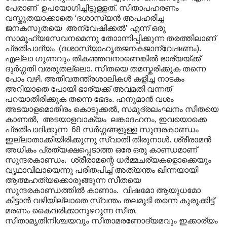
പേരാണ് ഉപയോഗിച്ചിട്ടുള്ളത്. സീതാപഹരണം
വസ്തുതയാക്കാതെ ‘ദശാസ്യൻ അപഹരിച്ച
ജനകസുതയെ അന്വേഷിക്കൽ’ എന്ന് ഒരു
സാമൂഹ്യസേവനമെന്നു തോ‍ാന്നിപ്പിക്കുന്ന തരത്തിലാണ്
പ്രതിപാദ്യം (ദശാസ്യാഹൃതജനകജാന്വേഷണം).
എല്ലാ ഗുണവും തികഞ്ഞവനാണെങ്കിൽ ഭാര്യയ്ക്ക്
ദുർഗ്ഗതി വരരുതല്ലൊ. സീതയെ തമസ്കരിക്കുക തന്നെ
പോം വഴി. അതീവതന്ത്രശാലികൾ കളിച്ച നാടകം
അറിയാതെ പോയി ഭാര്യക്ക് അവമതി വന്നത്
പറയാതിരിക്കുക തന്നെ ഭേദം. ഹനുമാൻ വശം
അടയാളമൊതിരം കൊടുക്കൽ, സമുദ്രലംഘനം സീതയെ
കാണൽ, അടയാളവാക്യം ലങ്കാദഹനം, ഇവയൊക്കെ
പ്രതിപാദിക്കുന്ന 68 സർഗ്ഗങ്ങളുള്ള സുന്ദരകാണ്ഡം
ഇല്ലാതാക്കിയിരിക്കുന്നു സ്വാതി തിരുനാൾ. ശ്രീരാമൻ
അധികം പ്രത്യക്ഷപ്പെടാത്ത ഒരേ ഒരു കാണ്ഡമാണ്
സുന്ദരകാണ്ഡം. ശ്രീരാമന്റെ ധർമ്മചര്യകളൊക്കെയും
വൃഥാവിലായെന്നു പരിതപിച്ച് അത്യന്തം ഖിന്നയായി
ആത്മഹത്യക്കൊരുങ്ങുന്ന സീതയെ
സുന്ദരകാണ്ഡത്തിൽ കാണാം. വിഷമോ ആയുധമോ
കിട്ടാൻ വഴിയില്ലാതെ സ്വന്തം തലമുടി തന്നെ കുരുക്കിട്ട്
മരണം കൈവരിക്കാനുഴറുന്ന സീത.
സീതാമൃതിനിശ്ചയവും സീതാമരണോദ്യമവും ഇക്കാര്യം