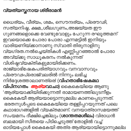
വ്യത്യസ്തനായ ശ്രീരാമന്‍
ധൈര്യം, വീര്യം, ശമം, സൌന്ദര്യം, പ്രൌഢി,
സത്യനിഷ്ഠ, ക്ഷമ,,ശീലഗുണം,അജയ്യത ഈ
ഗുണങ്ങളൊക്കെ വേണ്ടുവോളും പേറുന്ന രഘൂത്തമന്
ഇവയൊക്കെ പോരാ പോരാ എന്നമട്ടിൽ ഇനിയും
വാരിയണിയ്ക്കാനാണു സ്വാതി തിരുനാളിനു
വ്യഗ്രത.നല്‍ച്ചെയ്തികള്‍ എണ്ണിപ്പറഞ്ഞാല്‍ പോരാ
അവ്യ്ക്കു സാധൂകരനം നല്‍കുന്നത്
വിശിഷ്ഠവ്യക്തികളുമായിരിക്കണം.
രാജ്യാഭിഷേകപരിത്യാഗവും വനവാസവും
പ്രൌഢപ്രൊജ്വലരില്‍ നിന്നും ലഭിച്ച
നിര്‍ദ്ദേശത്താലാണത്രെ! (
വിഹതാഭിഷേകമഥ
വിപിനഗതം
ആര്യ
വാചാ)
കൈകെയിയെ ആണു
‘ആര്യയാക്കിയിരിക്കുന്നത്! രാമായണത്തിലുടനീളം
കൈകേയീ ആര്യയാട്ടൊന്നുമല്ല കാണപ്പെടുന്നത്.
ഭരതനുൾപ്പടെ കൈകേയിയെ തള്ളിപ്പറയുന്നത് പലെ
കഥാഭാഗങ്ങളിൽ വ്യക്തമാണ്. വനയാത്രാസമയത്ത്
സംയമനം ദീക്ഷിച്ചെങ്കിലും (
ശാന്തതമശീലം)
വിരാധന്‍
ബലമായി സീതയെ പിടിച്ചെടുത്ത് തോളില്‍ വച്ച്
ഓടിയപ്പോള്‍ കൈകേയി അത്ര ആര്യയായിട്ടൊന്നുമല്ല