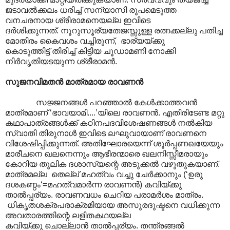
ജടാവൽക്കലം ധരിച്ച് സന്യാസി രൂപമെടുത്ത
വനചരനായ ശ്രീരാമനെയല്ല ഇവിടെ
ദർശിക്കുന്നത്. നൂറുസൂര്യതേജസ്സുള്ള രത്നക്കല്ലു പതിച്ച
മോതിരം കൈവശം വച്ചിരുന്ന്, ഭാര്യയ്ക്കു
കൊടുത്തിട്ട് തിരിച്ച് കിട്ടിയ ചൂഡാമണി നോക്കി
നിർവൃതിയടയുന്ന ശ്രീരാമൻ.
സുജനവിമതൻ മാത്രമായ രാവണൻ
സജ്ജനങ്ങൾ പറഞ്ഞാൽ കേൾക്കാത്തവൻ
മാത്രമാണ് ‘ഭാവയാമി....’യിലെ രാവണൻ. എതിരിടേണ്ട മറ്റു
കഥാപാത്രങ്ങൾക്ക് കഠിനപദവിശേഷണങ്ങൾ നൽകിയ
സ്വാതി തിരുനാൾ ഇവിടെ ലഘുവായാ‍ണ് രാവണനെ
വിശേഷിപ്പിക്കുന്നത്. അതിഘോരയെന്ന്‌ ശൂർപ്പണഖയേയും
മാരീചനെ ഖലനെന്നും ആഭീരന്മാരെ ഖലനിസ്സീമരായും
കോറിയ തൂലിക ദശാസ്യന്റെ അടുക്കൽ വഴുതുകയാണ്.
മാത്രമല്ല തെല്ല് മഹത്വം വച്ചു ചേർക്കാനും (‘ഉരു
ദശകണ്ഠം‘=മഹത്വമാർന്ന രാവണൻ) കവിയ്ക്കു
താൽ‌പ്പര്യം. രാവണവധം ചെറിയ പരാമർശം മാത്രം.
ധികൃതശക്രപരാക്രമിയായ അസുരദുഷ്ടനെ വധിക്കുന്ന
അവതാരത്തിന്റെ ലളിതകഥയല്ല
കവിയ്ക്കു ചൊല്ലാൻ താൽ‌പ്പര്യം. തന്ത്രങ്ങൽ