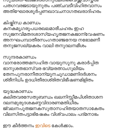
പതഗവരജടായുനുതം പഞ്ചവടീവിഹിതവാസം
അതിഘോരശൂർപ്പണഖാവചനാഗതഖരാദിഹരം
കിഷ്കിന്ധ കാണ്ഡം
കനകമൃഗരൂപധരഖലമാരീചഹരം ഇഹ
സുജനവിമതദശാസ്യഹൃതജനകജാന്വേഷണം
അനഘപമ്പാതീരസംഗതാഞ്ജനേയ നഭോമണീ
തനുജസഖ്യകരം വാലി തനുദലനമീശം
സുന്ദരകാണ്ഡം
വാനരോത്തമസഹിത വായുസൂനു കരാർപ്പിത
ഭാനുശതഭാസ്വര ഭവ്യരത്നാംഗുലീയം
തേനപുനരാനീതാന്യൂനചൂഡാമണിദർശനം
ശ്രീനിധിം ഉദധിതീരാശ്രിതവിഭീഷണമിളിതം
യുദ്ധകാണ്ഡം
കലിതവരസേതുബന്ധം ഖലനിസ്സീമപിശിതാശന
ദലനമുരുദശകണ്ഠവിദാരണമതിധീരം
ജ്വലനപൂതജനകസുതാസഹിതയാതസാകേതം
വിലസിതപട്ടാഭിഷേകം വിശ്വപാലം പദ്‌മനാഭം
ഈ കീർത്തനം
ഇവിടെ
കേൾക്കാം.