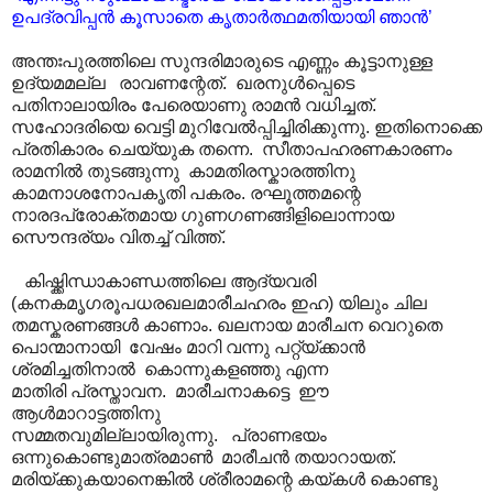
ഉപദ്രവിപ്പൻ കൂസാതെ കൃതാർത്ഥമതിയായി ഞാൻ’
അന്തഃപുരത്തിലെ സുന്ദരിമാരുടെ എണ്ണം കൂട്ടാനുള്ള
ഉദ്യമമല്ല രാവണന്റേത്. ഖരനുൾപ്പെടെ
പതിനാലായിരം പേരെയാണു രാമൻ വധിച്ചത്.
സഹോദരിയെ വെട്ടി മുറിവേൽ‌പ്പിച്ചിരിക്കുന്നു. ഇതിനൊക്കെ
പ്രതികാരം ചെയ്യുക തന്നെ. സീതാപഹരണകാരണം
രാമനിൽ തുടങ്ങുന്നു കാമതിരസ്കാരത്തിനു
കാമനാശനോപകൃതി പകരം. രഘൂത്തമന്റെ
നാരദപ്രോക്തമായ ഗുണഗണങ്ങിളിലൊന്നായ
സൌന്ദര്യം വിതച്ച് വിത്ത്.
കിഷ്ക്കിന്ധാകാണ്ഡത്തിലെ ആദ്യവരി
(കനകമൃഗരൂപധരഖലമാരീചഹരം ഇഹ) യിലും ചില
തമസ്കരണങ്ങൾ കാണാം. ഖലനായ മാരീചന വെറുതെ
പൊന്മാനായി വേഷം മാറി വന്നു പറ്റ്യ്ക്കാൻ
ശ്രമിച്ചതിനാൽ കൊന്നുകളഞ്ഞു എന്ന
മാതിരി പ്രസ്താവന. മാരീചനാകട്ടെ ഈ
ആൾമാറാട്ടത്തിനു
സമ്മതവുമില്ലായിരുന്നു. പ്രാണഭയം
ഒന്നുകൊണ്ടുമാത്രമാൺ മാരീചൻ തയാറായത്.
മരിയ്ക്കുകയാനെങ്കിൽ ശ്രീരാമന്റെ കയ്കൾ കൊണ്ടു