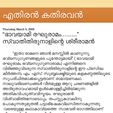
എതിരന്‍ കതിരവന്‍
Thursday, March 5, 2009
“ഭാവയാമി രഘുരാമം.........”
സ്വാതിതിരുനാളിന്റെ ശ്രീരാമന്‍
“ഇതാ രാമനെ ഞാന്‍ മനസ്സില്‍ കാണുന്നു,
ഭവ്യസുഗുണങ്ങളുടെ പൂന്തോട്ടമായി” ( ഭാവയാമി
രഘുരാമം ഭവ്യസുഗുണാരാമം) എന്നിങ്ങനെ
വിരിഞ്ഞുവിടരുന്ന സ്വാതിതിരുനാളിന്റെ ഈ പ്രസിദ്ധ
കീര്‍ത്തന്ം എം. എസ്. സുബ്ബലക്ഷ്മിയുടെ കളകണ്ഠത്തിലൂടെ
സുപരിചിതമാക്കപ്പെട്ടതാണ്. രാമായണകഥ
നാലുവരിഖണ്ഡങ്ങൾ‍ വീതമുള്ള ആറു ചരണങ്ങളില്‍
അദ്ഭുതാവഹമായി ഉള്‍ക്കൊള്ളിച്ചിരിയ്ക്കുന്ന
അതികവിപടുത്വവിസ്മയം. രഘുരാമൻ‍‍
വിശ്വാമിത്രനോടൊപ്പം തപസ്സുകാവലിനു
പോകുന്നതുമുതല്‍ പട്ടാഭിഷേകവിലസിതനാകുന്നതു
വരെയുള്ള കഥാകാവ്യത്തെ സാവേരി രാഗത്തിലാണ്