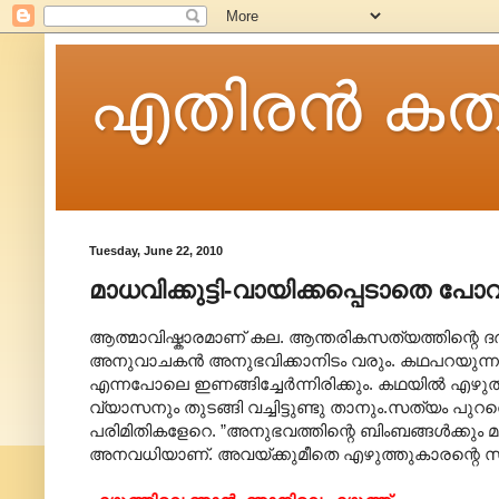
എതിരന്‍ കത
Tuesday, June 22, 2010
മാധവിക്കുട്ടി-വായിക്കപ്പെടാതെ പോവ
ആത്മാവിഷ്കാരമാണ് കല. ആന്തരികസത്യത്തിന്റെ ദ
അനുവാചകൻ അനുഭവിക്കാനിടം വരും. കഥപറയുന്നവ
എന്നപോലെ ഇണങ്ങിച്ചേർന്നിരിക്കും. കഥയിൽ എഴുത
വ്യാസനും തുടങ്ങി വച്ചിട്ടുണ്ടു താനും.സത്യം പു
പരിമിതികളേറെ. ”അനുഭവത്തിന്റെ ബിംബങ്ങൾക്കും മന
അനവധിയാണ്. അവയ്ക്കുമീതെ എഴുത്തുകാരന്റെ സത്