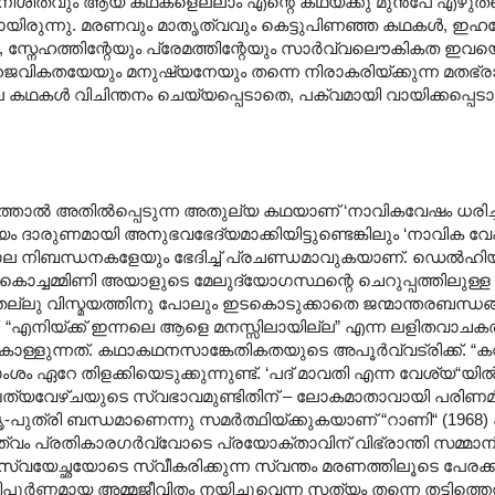
ിശിതവും ആയ കഥകളെല്ലാം എന്റെ കഥയ്ക്കു മുൻപേ എഴുതപ്പെട
രുന്നു. മരണവും മാതൃത്വവും കെട്ടുപിണഞ്ഞ കഥകൾ, ഇ
ൾ, സ്നേഹത്തിന്റേയും പ്രേമത്തിന്റേയും സാർവ്വലൌകികത ഇവയ
വികതയേയും മനുഷ്യനേയും തന്നെ നിരാകരിയ്ക്കുന്ന മതഭ്ര
കഥകൾ വിചിന്തനം ചെയ്യപ്പെടാതെ, പക്വമായി വായിക്കപ്പെട
ത്താൽ അതിൽ‌പ്പെടുന്ന അതുല്യ കഥയാണ് ‘നാവികവേഷം ധരിച്ച ക
ം ദാരുണമായി അനുഭവഭേദ്യമാക്കിയിട്ടുണ്ടെങ്കിലും ‘നാവിക വേഷം 
ാല നിബന്ധനകളേയും ഭേദിച്ച് പ്രചണ്ഡമാവുകയാണ്. ഡെൽഹി
 കൊച്ചമ്മിണി അയാളുടെ മേലുദ്യോഗസ്ഥന്റെ ചെറുപ്പത്തിലുള
ല്ലു വിസ്മയത്തിനു പോലും ഇടകൊടുക്കാതെ ജന്മാന്തരബന്ധങ
്. “എനിയ്ക്ക് ഇന്നലെ ആളെ മനസ്സിലായില്ല” എന്ന ലളിതവാച
ളുന്നത്. കഥാകഥനസാങ്കേതികതയുടെ അപൂർവ്വട്രിക്ക്. “കവ
ംശം ഏറേ തിളക്കിയെടുക്കുന്നുണ്ട്. ‘പദ് മാവതി എന്ന വേശ്യ“യി
്പത്യവേഴ്ചയുടെ സ്വഭാവമുണ്ടിതിന് – ലോകമാതാവായി പരിണമ
-പുത്രി ബന്ധമാണെന്നു സമർത്ഥിയ്ക്കുകയാണ് “റാണി“ (1968
ൃത്വം പ്രതികാരഗർവ്വോടെ പ്രയോക്താവിന് വിഭ്രാന്തി സമ്മാനിച
ഥ. സ്വയേച്ഛയോടെ സ്വീകരിക്കുന്ന സ്വന്തം മരണത്തിലൂടെ പേരക്കു
ിപൂർണ്ണമായ അമ്മജീവിതം നയിച്ചുവെന്ന സത്യം തന്നെ തട്ടിത്തെറിപ