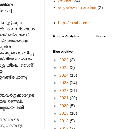
സിനിമ
(24)
അവരിലെ
സ്റ്റേജ് ഷോ സംഗീതം
(2)
ടച്ച്
കുട്ടിയുടെ
http://chintha.com
മ്പത്യരഹസ്യങ്ങൾ,
ുമൻ’ ബ്രാൻഡ്
Google Analytics
Footer
ിഭ്രാത്മകമായ
ൂർന്ന
Blog Archive
ം കുറെ യത്നിച്ചു
യജീവിതവിവരണം
►
2026
(3)
ട്ടിയിലെ ‘ഞാൻ’
►
2025
(3)
്ള
►
2024
(13)
്ങിപ്പോന്നു’
►
2023
(24)
►
2022
(31)
ധ്യവർഗ്ഗക്കാരുടെ
►
2021
(20)
യദുഃഖങ്ങൾ,
►
2020
(5)
ഷ്മമായ രതി
►
2019
(10)
വന്നവരുടെ
►
2018
(5)
േടുവാനുള്ള
►
2017
(7)