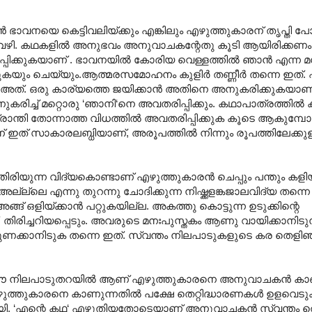
ാവനയെ കെട്ടിവലിയ്ക്കും എങ്കിലും എഴുത്തുകാരന് തൃപ്ത
ുപ്പവഴി. കഥകളിൽ അനുഭവം അനുവാചകന്റേതു കൂടി ആയിരിക്കണ
പ്പിക്കുകയാണ് . ഭാവനയിൽ കോരിയ വെള്ളത്തിൽ ഞാൻ എന്ന മ
േറുകയും ചെയ്യും.ആത്മരസമോഹനം കുളിർ തണ്ണീർ തന്നെ ഇത്. 
അത്. ഒരു കാര്യത്തെ ജയിക്കാൻ അതിനെ അനുകരിക്കുകയാണ് 
ിച്ച് മറ്റൊരു ‘ഞാനി‘നെ അവതരിപ്പിക്കും. കഥാപാ‍ത്രത്തിൽ
ഭ്രാന്തി തോന്നാത്ത വിധത്തിൽ അവതരിപ്പിക്കുക കൂടെ ആകുമ്
 ഇത് സാകാരലബ്ധിയാണ്, അരൂപത്തിൽ നിന്നും രൂപത്തിലേക്കുള്
രിയുന്ന വിദ്യകൊണ്ടാണ് എഴുത്തുകാരൻ ചെപ്പും പന്തും കളിയ്ക
 അല്ല്ലെ എന്നു തുറന്നു ചോദിക്കുന്ന നിഷ്ക്കളങ്കജാലവിദ്യ തന
ങ് ഒളിയ്ക്കാൻ പറ്റുകയില്ല. അകത്തു കൊട്ടുന്ന ഉടുക്കിന്റെ
തിരിച്ചറിയപ്പെടും. അവരുടെ മനഃപുസ്തകം ആണു വായിക്കാനിടുന
തുണക്കാനിടുക തന്നെ ഇത്. സ്വന്തം നിലപാടുകളുടെ കര തെളി
ിയ ഈ നിലപാടുതറയിൽ ആണ് എഴുത്തുകാരനെ അനുവാചകൻ കാണ
എഴുത്തുകാരനെ കാണുന്നതിൽ പക്ഷേ തെറ്റിദ്ധാരണകൾ ഉളവെടുക്കു
റെ നാളായി. ‘എന്റെ കഥ‘ എഴുതിയതോടെയാണ് അനുവാചകൻ സ്വന്തം