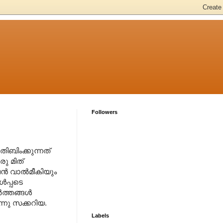
Followers
ബിംക്കുന്നത്
ു മിത്
്ഷൻ വാൽമീകിയും
ൾപ്പടെ
ർത്തങ്ങൾ
നു സക്കറിയ.
Labels