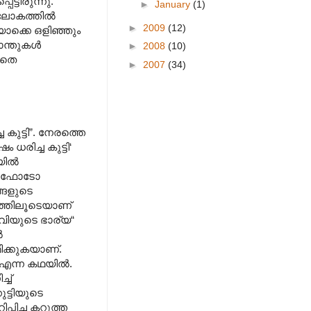
്ടിരുന്നു.
►
January
(1)
ഹലോകത്തിൽ
►
2009
(12)
ൊക്കെ ഒളിഞ്ഞും
ാന്തുകൾ
►
2008
(10)
ാതെ
►
2007
(34)
ുട്ടി”. നേരത്തെ
ധരിച്ച കുട്ടി‘
യിൽ
്ള ഫോടോ
്ങളുടെ
കത്തിലൂടെയാണ്
ിയുടെ ഭാര്യ“
ൽ
ിക്കുകയാണ്.
) എന്ന കഥയിൽ.
്ച്
ട്ടിയുടെ
്പിച്ച കറുത്ത