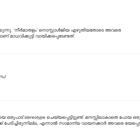
യിരിക്കുന്നു. ‘നീർമാതളം’ നൊസ്റ്റാൾജിയ എഴുതിയതോടെ അവരെ
ണ് മാധവിക്കുട്ടി വായിക്കപ്പെടേണ്ടത്.
ണം!
രുപാട് stereotype ചെയ്യപ്പെട്ടിട്ടുണ്ട്. മനസ്സിലാകാതെ പോയ ഒര
 പേടിച്ചിരുന്നില്ല, എന്നാല്‍ സാമാന്യ വായനക്കാര്‍ അവരെ ഭയപ്പെട്ടി