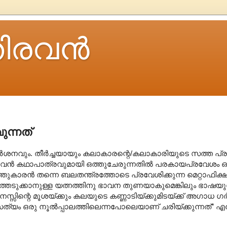
ിരവന്‍
ുന്നത്
ർശനവും. തീർച്ചയായും കലാകാരന്റെ/കലാകാരിയുടെ സത്ത പ്രതി
ൻ കഥാപാത്രവുമായി ഒത്തുചേരുന്നതിൽ പരകായപ്രവേശം ഒര
്തുകാരൻ തന്നെ ബലതന്ത്രത്തോടെ പ്രവേശിക്കുന്ന മെറ്റാഫിക
റത്തെടുക്കാനുള്ള യത്നത്തിനു ഭാവന തുണയാകുമെങ്കിലും ഭാഷയു
സ്സിന്റെ മൂശയ്ക്കും കലയുടെ കണ്ണാടിയ്ക്കുമിടയ്ക്ക് അഗാധ ഗ
യം ഒരു നൂൽ‌പ്പാലത്തിലെന്നപോലെയാണ് ചരിയ്ക്കുന്നത്” എന്