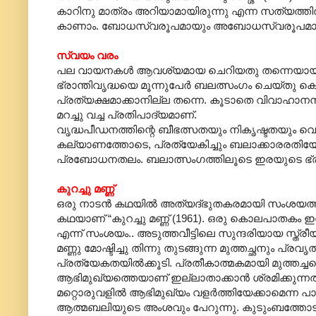
കാറിനു മാത്രം അറിയാമായിരുന്നു എന്ന സത്യത്തിൽ 
കാ‍ണാം. ബോധസ്വരൂപമായും അബോധസ്വരൂപമായു
സ്വയം വരം
പല വായനകൾ ആവശ്യമായ ചെറിയതു തന്നെയായ കഥയാ
ഭ്രാന്തിവൃദ്ധയെ മൂന്നുപേർ ബലത്സംഗം ചെയ്തു 
പ്രത്യക്ഷമാക്കാനില്ല തന്നെ. കൂടാതെ വിവാഹാനന്
മറച്ചു വച്ച പ്രതിപാ‍ദ്യമാണ്.
വൃദ്ധപീഡനത്തിന്റെ ബീഭത്സതയും നികൃഷ്ടതയും വെള
കല്യാണത്തോടെ, പ്രത്യേകിച്ചും ബലാക്കാരരതിയോ
പ്രബോധനതലം. ബലാത്സംഗത്തിലൂടെ ഇരയുടെ ഭ്രാന്ത് 
കുറച്ചു മണ്ണ്
ഒരു നാടൻ കഥയിൽ അത്യദ്ഭുതകരമായി സംശയത്തിന്റെ വി
കഥയാണ് “കുറച്ചു മണ്ണ് (1961). ഒരു കൊലപാതകം ഇത
എന്ന് സംശയം.. അടുത്തവീട്ടിലെ സുന്ദരിയായ സ്ത്ര
മണ്ണു മോഷ്ടിച്ചു തിന്നു തുടങ്ങുന്ന മുത്തച്ഛനും 
പ്രത്യേകതയിൽക്കൂടി. പ്രതീകാത്മകമായി മുത്തച
ആഭിമുഖ്യത്തെയാണ് ഇല്ലാതാക്കാൻ ശ്രമിക്കുന്ന
മറ്റൊരുവളിൽ ആഭിമുഖ്യം വളർത്തിയേക്കാമെന്ന പാ
ആത്മബലിയുടെ അംശവും പേറുന്നു. കുടുംബത്തോടുള്ള