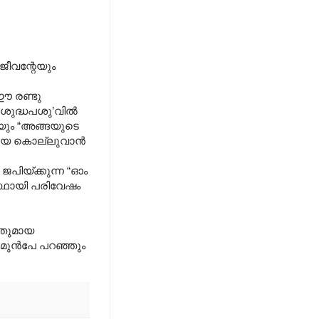
ജീവന്റേയും
 ഈ രണ്ടു
ിശുദ്ധപശു’വിൽ
 യും “അങ്ങയുടെ
മ്മയെ കൊല്ലുവാൻ
ിയ്ക്കുന്ന “ഓം
്ഥായി പരിവേഷം
നതുമായ
ു മുൻപേ പറഞ്ഞും