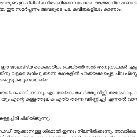
. അവരുടെ ഇംഗ്ലീഷ് കവിതകളിലെന്ന പോലെ ആത്മാന്വേഷണത്
ലവിദ്യ. ഈ സമർപ്പണം അവരുടെ പല കവിതകളിലും കാണാം.
ധമായി ഈ ജാലവിദ്യ കൈകാര്യം ചെയ്തതിനാൽ അനുവാചകർ എളുപ
ിനു വളരെ മുൻപു തന്നെ കഥകളിൽ പ്രത്യക്ഷപ്പെട്ട ചില പ്ര
്കപ്പെടുകയുണ്ടായില്ല:
ലാം ഓടി നടന്നു, എന്തെല്ലാം തകർത്തു വീഴ്ത്തി! അദ്ദേഹവും 
്റിയും എന്റെ കള്ളത്തൂലിക എത്ര തന്നെ വർണ്ണിച്ചു! എന്നാൽ വാസ
്ചിരി ചിരിയ്ക്കുന്നു.
രാൻഡെഡ്” ആക്കാനുള്ള ശ്രമായി ഇന്നും നിലനിൽക്കുന്നു. അവരിലെ