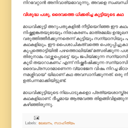
നിറവേറ്റാൻ അനിവാര്യമാ‍വുന്നു, അവളെ സംബന്ധി
വിശുദ്ധ പശു, ദൈവത്തെ ധിക്കരിച്ച കുട്ടിയുടെ കഥ
മാധവിക്കുട്ടി അറുപതുകളിൽ നീട്ടിയെറിഞ്ഞ ഈ കഥക
നിഷ്ക്കളങ്കതയുടേയും നിരാകരണം മാത്രമല്ല ഉന്മ
വരുത്തിത്തീർക്കുന്നതെന്ന് കുട്ടിയും സന്യാസിയും 
കഥകളിലും. ഈ പൈശാചികത്വത്തെ പെരുപ്പിച്ചുക
കുപ്പത്തൊട്ടിയിൽ പഴത്തൊലിയ്ക്ക് മത്സരിക്കുന്ന
തിരുനാമം വാഴ്ത്തപ്പെടട്ടെ’ യും ജപിയ്ക്കുന്ന സന
കൂടി തയാറാകണം‘ എന്ന് നിഷ്ക്കർഷിക്കുന്ന സന്യാ
ദൈവപ്രസാദമാണെന്ന വ്യാജേന വിഷം നിറച്ച മിഠ
നമശ്ശിവായ” യിലാണ് കഥ അവസാനിക്കുന്നത്. ഒരു
ഉത്പന്നമാക്കിയിട്ടുണ്ട്.
മാധവിക്കുട്ടിയുടെ നിലപാടുകളൊ പ്രത്യയശാസ്ത്
കഥകളിലാണ്. ദീപ്തമായ ആത്മവത്ത തിളങ്ങിവിളങ്ങുന
കഴിഞ്ഞിരുന്നു.
Labels:
ലേഖനം
,
സാഹിത്യം