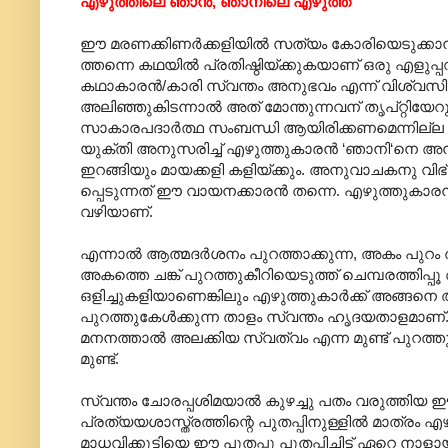
എഴുത്തിലെ ഞാൻ, ഞാനിലെ എഴുത്ത്
ഈ മരണക്കിണർക്കളിയിൽ സത്യം കോരിയെടുക്കാൻ ഭ
ത്തന്നെ കഥയിൽ പ്രതിഷ്ഠിയ്ക്കുകയാണ് ഒരു എള
കഥാകാരൻ/കാരി സ്വന്തം അനുഭവം എന്ന് വിശ്വസി
അലിഞ്ഞുകിടന്നാൽ അത് മോന്തുന്നവന് തൃപ്റ്റിയ
സാകാരപദാർത്ഥ സംബന്ധി ആയിരിക്കണമെന്നില്ല 
യുക്തി അനുസരിച്ച് എഴുത്തുകാരൻ ‘ഞാനി‘നെ അനുകര
ഇറങ്ങിയും മായക്കളി കളിയ്ക്കും. അനുവാചകനു വി
പ്പെടുന്നത് ഈ വായനക്കാരൻ തന്നെ. എഴുത്തുകാരന്
വഴിയാണ്.
എന്നാൽ ആത്മദർശനം പുറത്താക്കുന്ന, അകം പുറം തി
അകത്തെ ചങ്ക് പുറത്തുകീറിയെടുത്ത് ചെമ്പരത്തിപ്പൂ
ഒളിച്ചുകളിയാണെങ്കിലും എഴുത്തുകാർക്ക് അങ്ങനെ അങ്
പുറത്തുകേൾക്കുന്ന താളം സ്വന്തം ഹൃദയതാളമാണ്. 
മനനത്താൽ അലക്കിയ സ്വത്വം എന്ന മുണ്ട് പുറത്
മുണ്ട്.
സ്വന്തം ചോരപ്പശിമയാൽ കുഴച്ചു പതം വരുത്ത
പ്രത്യയശാസ്ത്രത്തിന്റെ പുതപ്പിനുള്ളിൽ മാത്രം 
മാധവിക്കുട്ടിയെ ഈ പുതപ്പു പുതപ്പിച്ചിട്ട് ഏ