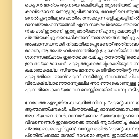
കെട്ടാൻ മാത്രം ആനയെ മെലിയിച്ചു തുടങ്ങിയത്. ഏട
കാവ്യഭാവന തൊട്ടുരുചിക്കാനോ, കഥകളിലെ ആന്ത
ജനൽ‌പ്പഴുതിലൂടെ മാത്രം നോക്കുന്ന ഒളിച്ചുകളിയിൽ
ദാമ്പത്യരഹസ്യങ്ങൾ എന്ന സങ്കരപ്രമേയം അവനെ തന
നിലപാട് ഇതാണ്, ഇതു മാത്രമാണ് എന്നു മലയാളി വായ
പ്രത്യേകിച്ചു ലൈംഗികതാനിബദ്ധമായത് തെളിച്ചു 
അംബാസഡറാക്കി നിശ്ചയിക്കപ്പെടേണ്ടത് അത്യാവശ
ഭാവന, ആത്മപ്രഹർഷണത്തിന്റെ ഉച്ചകോടിയിലെത്ത
ഗഗനസഞ്ചാരം ഇതൊക്കെ വലിച്ചു താഴത്തിട്ട് ഞെക്കി ച്
ഈ ഭവ്യാരാധകർ. എഴുത്തുകാരന്റെ/കാരിയുടെ സ
കലാത്മകമല്ല. സ്വന്തം മാനസിക ജീവിതത്തിന്റെ 
എഴുത്തിലെ ‘ഞാൻ‘ എന്നീ സങ്കീർണ്ണ ദ്വന്ദങ്ങൾ ചി
വിവേകമില്ലാഞ്ഞൊന്നുമല്ല അറിഞ്ഞുകൊണ്ടുള്ള ഈ വ
എന്നതിലെ കാവ്യഭാവന മനസ്സിലായില്ലെന്നു നടിച്ചു 
നേരത്തെ എഴുതിയ കഥകളിൽ നിന്നും “എന്റെ കഥ” യിലേക്ക്
ആത്മവഞ്ചനകൾ, പ്രത്യേകിച്ചു ദാമ്പത്യബന്ധങ്ങള
അഗമ്യഗമനങ്ങൾ, ദാമ്പത്യബാഹ്യമായ സ്നേഹബന്ധങ
വിവരണങ്ങൾ ഇവയൊക്കെ അവർ ആവർത്തിച്ച് കഥകളി
പ്രമേയമാക്കപ്പെട്ടിട്ടുണ്ട്. വാസ്തവത്തിൽ ‘എന്റ
പ്രതിബിംബമോ തന്മയീ ഭാവമൊ ആണ്. ഇവയിലേക്ക് 