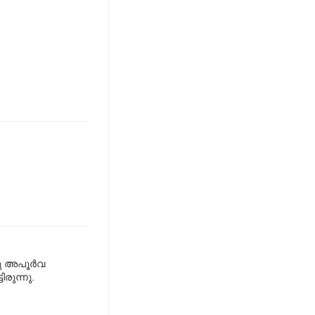
ു അപൂര്‍വ
രുന്നു.