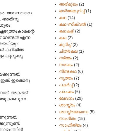
അഭിമുഖം
(2)
ഓർമ്മക്കുറിപ്പ്
(1)
ി പോര. അവനവനെ
കഥ
(14)
ം. അതിനു
കഥ-സീക്വല്‍
(1)
ധുരം
കഥകളി
(2)
എഴുത്തുകാരന്റെ
വേണ്ടത് എന്ന
കല
(2)
 കയറിയും
കുറിപ്പ്
(2)
പോൾ കളിയിൽ
ചിത്രകല
(1)
ള കുറുക്കു
നർമ്മം
(2)
നാടകം
(2)
നീണ്ടകഥ
(6)
്കുന്നത്.
നൃത്തം
(7)
്നെ ഇത്. ഇതൊരു
പകര്‍പ്പ്
(2)
പാചകം
(6)
്നത്. അകത്ത്
ലേഖനം
(29)
ഞ്ഞുകാണുന്ന
ശാസ്ത്രം
(4)
ശാസ്ത്രലേഖനം
(5)
ുന്നത്.
സംഗീതം
(15)
ന്നുണ്ട്.
സാഹിത്യം
(4)
 തൊഴുത്തിൽ