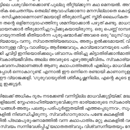
്ടിലെ പശുവിനെക്കൊണ്ട് പുല്ലു തീറ്റ്യ്ക്കുന്ന കഥ മെനയൽ. 
രിക ചൈതന്യം തെല്ല് ആവാഹിക്കാനോ മനസില്ലാതെ കൊട്ടിയ
 രസിച്ചമരാമെന്നാണ് മലയാളി തീരുമാനിച്ചത്. സ്ത്രീ-ലൈംഗികത-
്റെ ഒളിനോട്ടദാഹത്തിനു ശമനിയാക്കാൻ പഴുത് കണ്ടു. മാധവിക്
നക്കാർ തീരുമാനിച്ചുറപ്പിക്കുകയായിരുന്നു. ഒരു പെണ്ണ് ദാ
പറയുന്നതിൽ ഭീതിയാർന്ന പുരുഷന്മാർക്ക് അവരെ ഒരു “ലൂസ് വ
്യമായും വന്നു. സ്വാതന്ത്ര്യബോധം, അതും ഉൽക്കടമായത്, വ
ാനുള്ള വീറും വാശിയും ആർജ്ജവവും, കാവ്യഭാവനയുടെ പരിപ
ചവിട്ടി ഇനിയൊരിക്കലും ശ്വാസം തിരിച്ചു കിട്ടാതിരിക്കാൻമാത്ര
്വകാര്യജീവിതം അല്ല അവരുടെ എഴുത്തുജീവിതം. സ്വകാര്
സംവേദനപ്രമാണങ്ങൾ ആണു കഥാപാത്രങ്ങൾ എങ്കിലും മാധവിക്കു
ലപ്പോൾ ഒന്നാകാറുണ്ട്. എന്നാൽ ഈ ഒന്നിനെ രണ്ടായി കാണാനുള
്യാജക്കളി. ‘ഗുരുവായൂരിൽ ശ്രീകൃഷ്ണനില്ല, എന്റെ കൂടെ ഇറങ
ഇക്കൂട്ടർ.
 അധികം ദൂരം നടക്കേണ്ടി വന്നിട്ടില്ല മാധവിക്കുട്ടിയ്ക്ക്. മദ്
ിലേത്, സ്നേഹരാഹിത്യമനുഭവിക്കുന്ന ഭാര്യമാരുടെ സ്വകാര്
്ങൾ-അതും പലതും പരിപൂർണ്ണതയിൽ എത്തപ്പെടുന്നവ-, സൂക്
ൽ നിബന്ധിച്ചിരുന്നു. സ്വവർഗാനുരാഗം പണ്ടേ കഥകളിൽ
െ കഥ‘ യിൽ പ്രഥമപുരുഷനാമത്തിൽ വന്ന കഥാപാത്രം മറ്റു കഥകളിൽ 
സ്വയം സന്നിവേശിപ്പിച്ച് യഥാതതത്വവും വിശ്വസനീയതയും ന