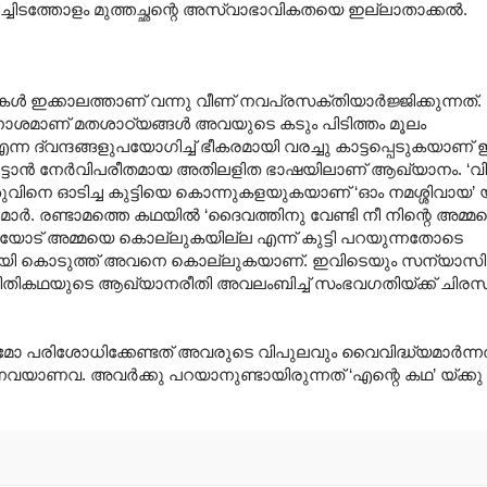
ച്ചിടത്തോളം മുത്തച്ഛന്റെ അസ്വാഭാവികതയെ ഇല്ലാതാക്കൽ.
ൾ ഇക്കാലത്താണ് വന്നു വീണ് നവപ്രസക്തിയാർജ്ജിക്കുന്നത്. 
ൂലനാശമാണ് മതശാഠ്യങ്ങൾ അവയുടെ കടും പിടിത്തം മൂലം
എന്ന ദ്വന്ദങ്ങളുപയോഗിച്ച് ഭീകരമായി വരച്ചു കാട്ടപ്പെടുകയാണ്
ാട്ടാൻ നേർവിപരീതമായ അതിലളിത ഭാഷയിലാണ് ആഖ്യാനം. ‘വ
 പശുവിനെ ഓടിച്ച കുട്ടിയെ കൊന്നുകളയുകയാണ് ‘ഓം നമശ്ശിവായ’
്യാസിമാർ. രണ്ടാമത്തെ കഥയിൽ ‘ദൈവത്തിനു വേണ്ടി നീ നിന്റെ അ
സിയോട് അമ്മയെ കൊല്ലുകയില്ല എന്ന് കുട്ടി പറയുന്നതോടെ
ായി കൊടുത്ത് അവനെ കൊല്ലുകയാണ്. ഇവിടെയും സന്യാസി ജപ
 നീതികഥയുടെ ആഖ്യാനരീതി അവലംബിച്ച് സംഭവഗതിയ്ക്ക് ചിരസ
രമോ പരിശോധിക്കേണ്ടത് അവരുടെ വിപുലവും വൈവിദ്ധ്യമാർന്
്നവയാണവ. അവർക്കു പറയാനുണ്ടായിരുന്നത് ‘എന്റെ കഥ’ യ്ക്ക