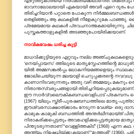
എഴുത്തുകാരിയെ നിരാകരിയ്ക്കലാണിത്. ശക്തവും ന
ഭാവനാലോലയായി ഏകയായി അവർ ഏറെ ദൂരം പോയി
തിരിച്ചറിയാൻ പറ്റാതെ പോകുന്ന നിർമ്മലബന്ധങ്ങ
തെളിഞ്ഞും ആ കഥകളിൽ നീളേകുറുകേ പാഞ്ഞു. ജൈ
പ്രമേയമായ കഥകൾ പ്രവചനാത്മകമായിരുന്നു. ചില 
പുസ്തകത്താളുകളിൽ അടഞ്ഞുപോയിരിക്കയാണ്.
നാവികവേഷം ധരിച്ച കുട്ടി
മാധവിക്കുട്ടിയുടെ ഏറ്റവും നല്ല അഞ്ചുകഥകളെടു
‘നെയ്പ്പായസ’ ത്തിലൂടെ മാതൃസ്നേഹത്തിന്റെ മാധുര്യ
യിൽ അമ്മസങ്കൽ‌പ്പം ലോകനിയമങ്ങളെയും സ്ഥലക
ജോലിചെയ്യുന്ന മലയാളി ചെറുപ്പക്കരന്റെ നവവധു
കാണാനിടവരുന്നതും അതു വഴി അമ്മയും മകനും തെ
നിതാന്തസ്വരൂപങ്ങളായി തിരിച്ചറിയപ്പെടുകയുമാണ
ഈ സാർവ്വലൌകികബന്ധവെളിപാട് പ്രകമ്പനം കൊള്
(1967) യിലും സ്ത്രീ-പുരഷബന്ധത്തിലെ മാതൃ-പുത്രാ
ഈശ്വരസാക്ഷാത്ക്കാരം നേടുന്ന വേശ്യ- ഒരു ദാമ
കാമുക-കാമുകി ബന്ധത്തിൽ അന്തർലീനമായ്ത് പിതൃ
നിരാകരിക്കപ്പെട്ടതും അവഹേളിക്കപ്പെട്ടതുമായ മാത
പിന്തുടരുന്നതാണ് “വെള്ളിത്തകിട്” (1968) എന്ന ക
അന്ത്യം നിഷേധിയ്ക്കുകയാണ് “മുത്തശ്ശി” (1966). പര