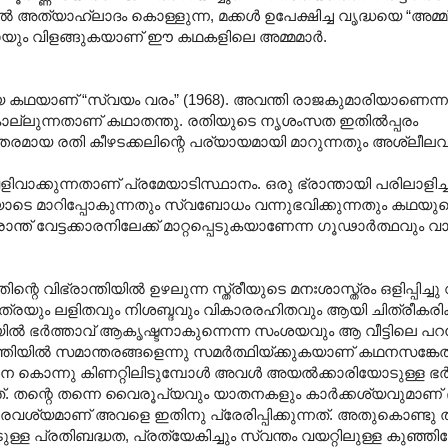
അത്യാ‍ഹ്ലാദം കൊള്ളുന്ന, മക്കൾ ഉപേക്ഷിച്ച വൃദ്ധയെ “അമ്മ”
ം വിളങ്ങുകയാണ് ഈ കഥകളിലെ അമ്മമാർ.
ണ് “സ്വയം വരം” (1968). അവന്തി രാജകുമാരിയാണെന്നു വ
കൊല്ലുന്നതാണ് കഥാതന്തു. രതിയുടെ നൃശംസത ഇതിൽ‌പ്പരം
തരമായ രതി കീഴടക്കലിന്റെ പര്യായമായി മാറുന്നതും അശ്ലീലവു
ിവാക്കുന്നതാണ് പ്രമേയാടിസ്ഥാനം. ഒരു ഭ്രാന്തായി പരിലാളി
ടെ മാറിപ്പോകുന്നതും സ്വബോധം വന്നുഭവിക്കുന്നതും കഥയുട
വേട്ടക്കാരനിലേക്ക് മാറ്റപ്പെടുകയാണേന്ന ഗൂഢാർത്ഥവും വായി
ഭ്രാന്തിയിൽ ഉഴലുന്ന സ്ത്രീയുടെ മനഃശാസ്ത്രം ഒളിപ്പിച്ചു വ
്രയും ലളിതവും നിശബ്ദവും വികാരരഹിതവും ആയി ചിത്രീകരിക്കപ്പ
ീയിൽ ഭർത്താവ് ആകൃഷ്ടനാകുന്നെന്ന സംശയവും ആ വീട്ടിലെ പറമ്
പ്രവൃത്തിയിൽ സമാന്തരങ്ങളെന്നു സമർത്ഥിയ്ക്കുകയാണ് കഥനസങ്കേത
്ചനെ കൊന്നു കിണറ്റിലിടുമ്പോൾ അവൾ അയൽക്കാരിയോടുള്ള ഭർത
ത്. തന്റെ തന്നെ വൈരൂപ്യവും യാതനകളും കാർക്കശ്യവുമാണ്
രവശ്യമാണ് അവളെ ഇതിനു പ്രേരിപ്പിക്കുന്നത്. അതുകൊണ്ടു 
 പ്രതിബദ്ധത, പ്രത്യേകിച്ചും സ്വന്തം വയറ്റിലുള്ള കുഞ്ഞി