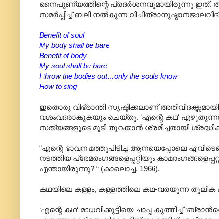
നൈപുണ്യത്തിന്റെ പ്രദർശനവുമായിരുന്നു ഇത്
സമർപ്പിച്ച് ബലി നൽകുന്ന വിചിത്രാനുഷ്ഠാനജാ
Benefit of soul
My body shall be bare
Benefit of body
My soul shall be bare
I throw the bodies out…only the souls know
How to sing
ഇതൊരു വിഭ്രാന്തി സൃഷ്ടിക്കലാണ് അതിവിദഗ്ദ്
വശംവദരാകുകയും ചെയ്തു. ‘എന്റെ കഥ‘ എഴുതുന്നത
സത്യങ്ങളുടെ മൂടി തുറക്കാൻ ശ്രമിച്ചതായി ശ്രദ്ധിക
“എന്റെ ഭാവന മത്തുപിടിച്ച ആനയെപ്പോലെ എവിടെയെല്
നടത്തിയ പ്രേമരംഗങ്ങളെപ്പറ്റിയും കാമരംഗങ്ങളെപ്പറ
എന്തായിരുന്നു? “ (കാലൊച്ച, 1966).
കഥയിലെ കള്ളം, കള്ളത്തിലെ കഥ-വരയുന്ന തൂലിക കള്ളച
‘എന്റെ കഥ‘ മാധവിക്കുട്ടിയെ ചാപ്പ കുത്തിച്ച് ‘ബ്